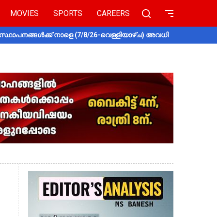
MOVIES
SPORTS
CAREERS
സ്ഥാപനങ്ങൾക്ക് നാളെ (7/8/26-വെള്ളിയാഴ്ച) അവധി
തൃശൂരിൽ