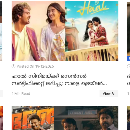
Posted On 19-12-2025
ഹാല്‍ സിനിമയ്ക്ക് സെന്‍സര്‍
സര്‍ട്ടിഫിക്കറ്റ് ലഭിച്ചു; നാളെ ട്രെയ്ലര്‍
പുറത്ത് വിടും
1 Min Read
1
View All