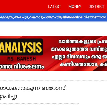
LATEST
MONEY
DISTRICT
ോട്ടയം,ആലപ്പുഴ,വയനാട്,പത്തനംതിട്ട ജില്ലകളിലെ വിദ്യാഭ്യാസ 
ധായകനാകുന്ന ബറോസ്
ാപിച്ചു