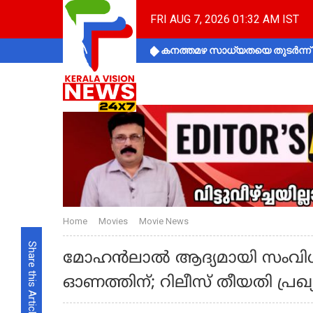
FRI AUG 7, 2026 01:32 AM IST
കനത്തമഴ സാധ്യതയെ തുടർന്ന് ക
Home
Movies
Movie News
Share this Article
മോഹൻലാൽ ആദ്യമായി സംവി
ഓണത്തിന്; റിലീസ് തീയതി പ്രഖ്യ