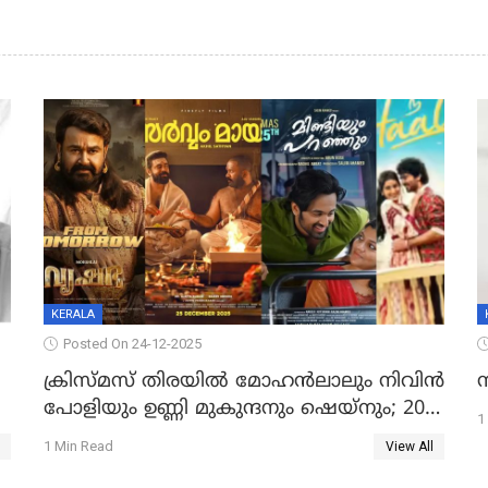
KERALA
Posted On 24-12-2025
ക്രിസ്മസ് തിരയിൽ മോഹൻലാലും നിവിൻ
പോളിയും ഉണ്ണി മുകുന്ദനും ഷെയ്‌നും; 200
1
കോടി മുടക്കിയെത്തുന്ന വൃഷഭയുൾപ്പെടെ
1 Min Read
View All
കാണാം