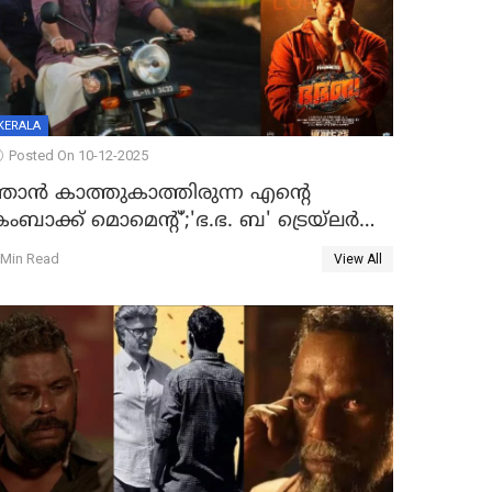
KERALA
Posted On 10-12-2025
ഞാന്‍ കാത്തുകാത്തിരുന്ന എന്റെ
ംബാക്ക് മൊമെന്റ്';'ഭ.ഭ. ബ' ട്രെയ്ലര്‍
ുറത്ത്
 Min Read
View All