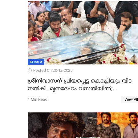
KERALA
Posted On 20-12-2025
ശ്രീനിവാസന് പ്രിയപ്പെട്ട കൊച്ചിയും വിട
നൽകി, മൃതദേഹം വസതിയിൽ;
സംസ്കാരം നാളെ
1 Min Read
View All