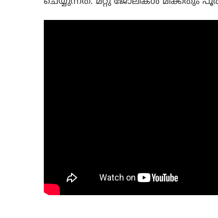
ചെയ്യുന്നത്. മറ്റു ജോലികള്‍ മിക്കതും പൂര