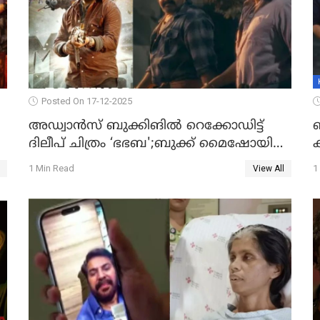
Posted On 17-12-2025
അഡ്വാൻസ് ബുക്കിങിൽ റെക്കോഡിട്ട്
ദിലീപ് ചിത്രം ‘ഭഭബ';ബുക്ക് മൈഷോയില്‍
ക
റെക്കോർഡ് വിൽപ്പന; മണിക്കൂറില്‍
പ
1 Min Read
1
View All
വിറ്റത് 1000ത്തിന് മുകളിൽ ടിക്കറ്റ്