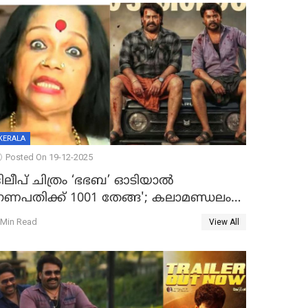
KERALA
Posted On 19-12-2025
ദിലീപ് ചിത്രം ‘ഭഭബ’ ഓടിയാൽ
ഗണപതിക്ക് 1001 തേങ്ങ'; കലാമണ്ഡലം
സത്യഭാമ
 Min Read
View All