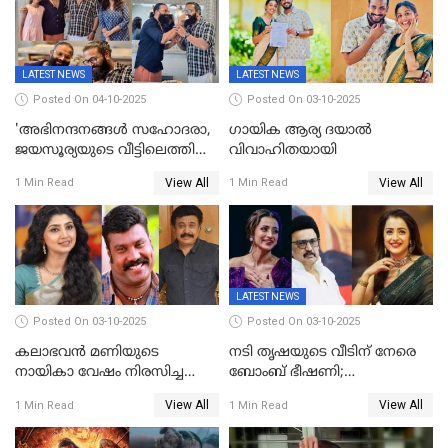
സെൻസർബോർഡിന്റെ
കടുംവെട്ട്
LATEST NEWS
LATEST NEWS
Posted On 04-10-2025
Posted On 03-10-2025
'അഭിനന്ദനങ്ങൾ സഹോദരാ,
ഗായിക ആര്യ ദയാൽ
ജയസൂര്യയുടെ വീട്ടിലെത്തി
വിവാഹിതയായി
ഋഷഭ് ഷെട്ടി; കേക്ക് മുറിച്ച്
View All
View All
1 Min Read
1 Min Read
ആഘോഷം'
LATEST NEWS
Posted On 03-10-2025
Posted On 03-10-2025
കലാഭവൻ മണിയുടെ
നടി തൃഷയുടെ വീടിന് നേരെ
നായികാ വേഷം നിരസിച്ച
ബോംബ് ഭീഷണി;
നടിയെക്കുറിച്ച് വിനയൻ; "ആ
പരിശോധനയിൽ വ്യാജമെന്ന്
View All
View All
1 Min Read
1 Min Read
നടി ദിവ്യ ഉണ്ണിയല്ലെന്നും
കണ്ടെത്തൽ
സമൂഹമാധ്യമത്തിൽ കുറിപ്പ്