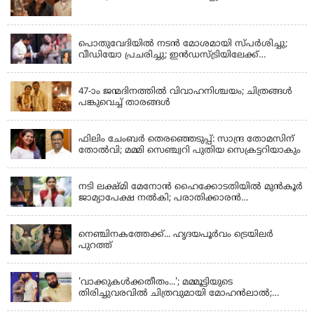
LATEST NEWS
പൊതുവേദിയില്‍ നടന്‍ മോശമായി സ്പര്‍ശിച്ചു;
വീഡിയോ പ്രചരിച്ചു; ഇന്‍ഡസ്ട്രിയിലേക്ക്
ഇനിയില്ലെന്ന് നടി
KERALA
47-ാം ജന്മദിനത്തിൽ വിവാഹനിശ്ചയം; ചിത്രങ്ങള്‍
പങ്കുവെച്ച് താരങ്ങൾ
KERALA
ഫിലിം ചേംബർ തെരഞ്ഞെടുപ്പ്: സാന്ദ്ര തോമസിന്
തോൽവി; മമ്മി സെഞ്ച്വറി പുതിയ സെക്രട്ടറിയാകും
KERALA
നടി ലക്ഷ്മി മേനോൻ ഹൈക്കോടതിയിൽ മുൻ‌കൂർ
ജാമ്യാപേക്ഷ നൽകി; പരാതിക്കാരൻ
ലൈംഗീകമായി അധിക്ഷേപിച്ചെന്നും നടി
LATEST NEWS
നെഞ്ചിനകത്തേക്ക്... ഹൃദയപൂര്‍വം ട്രെയിലര്‍
പുറത്ത്
LATEST NEWS
'വാക്കുകള്‍ക്കതീതം...'; മമ്മൂട്ടിയുടെ
തിരിച്ചുവരവില്‍ ചിത്രവുമായി മോഹന്‍ലാല്‍;
ഇച്ചാക്കയ്ക്ക് ലാലുവിന്റെ സ്‌നേഹചുംബനം
KERALA