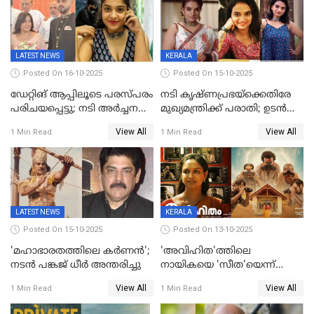
LATEST NEWS
KERALA
Posted On 16-10-2025
Posted On 15-10-2025
ഡേറ്റിങ് ആപ്പിലൂടെ പരസ്പരം
നടി കൃഷ്ണപ്രഭയ്‌ക്കെതിരേ
പരിചയപ്പെട്ടു; നടി അർച്ചന
മുഖ്യമന്ത്രിക്ക് പരാതി; ഉടൻ
കവി വിവാഹിതയായി
ഇടപെടല്‍ വേണമെന്നും
View All
View All
1 Min Read
1 Min Read
പരാതിയിൽ
LATEST NEWS
KERALA
Posted On 15-10-2025
Posted On 13-10-2025
'മഹാഭാരതത്തിലെ കർണന്‍';
'അവിഹിത'ത്തിലെ
നടൻ പങ്കജ് ധീർ അന്തരിച്ചു
നായികയെ 'സീത'യെന്ന്
വിളിക്കണ്ട; വെട്ടി സെൻസർ
View All
View All
1 Min Read
1 Min Read
ബോർഡ്