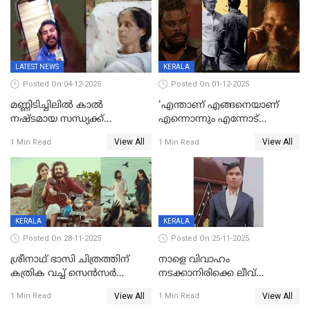
LATEST NEWS
KERALA
Posted On 04-12-2025
Posted On 01-12-2025
മണ്ണിടിച്ചിലിൽ കാല്‍
'എന്താണ് എങ്ങനെയാണ്
നഷ്ടമായ സന്ധ്യക്ക്
എന്നൊന്നും എന്നോട്
ആശ്വാസമായി മമ്മൂട്ടിയുടെ
ചോദിക്കരുത്',ജയിലര്‍ ടുവില്‍
View All
View All
1 Min Read
1 Min Read
വീഡിയോകോൾ;
താനുമുണ്ടെന്ന് വിനായകൻ
കൃത്രിമക്കാല്‍ നല്‍കാമെന്ന്
താരം, വീട്
നിര്‍മിക്കുന്നതിനുള്ള
ഇടപെടലും നടത്തും
KERALA
KERALA
Posted On 28-11-2025
Posted On 25-11-2025
ശ്രീനാഥ് ഭാസി ചിത്രത്തിന്
നാളെ വിവാഹം
കത്രിക വച്ച് സെൻസർ
നടക്കാനിരിക്കെ ലീവ്
ബോർഡ്, 'എട്ട് സീനുകൾ
നൽകിയില്ല; എസ്ഐആർ
View All
View All
1 Min Read
1 Min Read
മാറ്റണം';പൊങ്കാല റിലീസ് മാറ്റി
സൂപ്പർവൈസർ