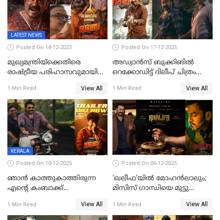
LATEST NEWS
Posted On 18-12-2025
Posted On 17-12-2025
മുഖ്യമന്ത്രിയ്ക്കെതിരെ
അഡ്വാൻസ് ബുക്കിങിൽ
രാഷ്ട്രീയ പരിഹാസവുമായി
റെക്കോഡിട്ട് ദിലീപ് ചിത്രം
ഭഭബ
‘ഭഭബ';ബുക്ക് മൈഷോയില്‍
View All
View All
1 Min Read
1 Min Read
റെക്കോർഡ് വിൽപ്പന;
മണിക്കൂറില്‍ വിറ്റത്
1000ത്തിന് മുകളിൽ ടിക്കറ്റ്
KERALA
Posted On 10-12-2025
Posted On 06-12-2025
ഞാന്‍ കാത്തുകാത്തിരുന്ന
‘ഖലീഫ’യിൽ മോഹൻലാലും;
എന്റെ കംബാക്ക്
മിസിസ് ഗാന്ധിയെ മുട്ടു
മൊമെന്റ്';'ഭ.ഭ. ബ' ട്രെയ്ലര്‍
കുത്തിച്ച മാമ്പറയ്ക്കൽ
View All
View All
1 Min Read
1 Min Read
പുറത്ത്
അഹമ്മദ് അലിയായെത്തും