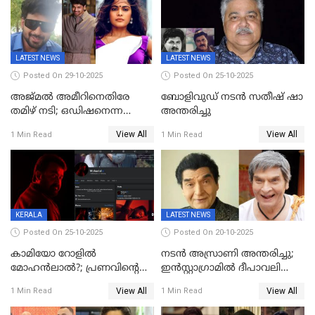
LATEST NEWS
LATEST NEWS
Posted On 29-10-2025
Posted On 25-10-2025
അജ്മല്‍ അമീറിനെതിരേ
ബോളിവുഡ് നടൻ സതീഷ് ഷാ
തമിഴ് നടി; ഒഡിഷനെന്ന
അന്തരിച്ചു
വ്യാജേന ഹോട്ടല്‍മുറിയിലേക്ക്
View All
View All
1 Min Read
1 Min Read
വിളിച്ചു, മോശം പെരുമാറ്റം
KERALA
LATEST NEWS
Posted On 25-10-2025
Posted On 20-10-2025
കാമിയോ റോളിൽ
നടന്‍ അസ്രാണി അന്തരിച്ചു;
മോഹൻലാൽ?; പ്രണവിന്റെ
ഇന്‍‌സ്റ്റാഗ്രാമില്‍ ദീപാവലി
ചിത്രത്തിന്റെ ട്രെയിലറിന്
ആശംസ നേര്‍ന്ന്
View All
View All
1 Min Read
1 Min Read
പിന്നാലെ ഡിപി; ചർച്ചയായി
മണിക്കൂറുകള്‍ക്കകം
സോഷ്യൽ മീഡിയ ചിത്രങ്ങൾ
വിയോഗം