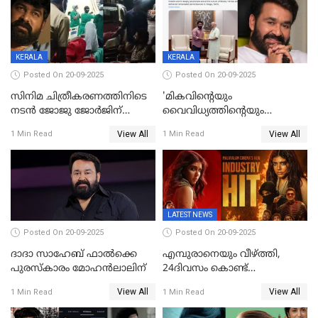
KERALA
KERALA
Posted On 20-09-2025
Posted On 20-09-2025
സിനിമ ചിത്രീകരണത്തിനിടെ
'മികവിന്റെയും
നടൻ ജോജു ജോർജിന്
വൈവിധ്യത്തിന്റെയും
അപകടം;നടൻ ദീപക്
പ്രതീകം'; മോഹൻലാലിനെ
View All
View All
1 Min Read
1 Min Read
പറമ്പോലും ഈ സമയം
അഭിനന്ദിച്ച് പ്രധാനമന്ത്രി
ജീപ്പിൽ
LATEST NEWS
Posted On 20-09-2025
Posted On 20-09-2025
ദാദാ സാഹേബ് ഫാൽക്കെ
എമ്പുരാനെയും വീഴ്ത്തി,
പുരസ്‌കാരം മോഹൻലാലിന്
24ദിവസം കൊണ്ട്
മലയാളത്തിലെ പുത്തൻ
View All
View All
1 Min Read
1 Min Read
ഇൻഡസ്ട്രി ഹിറ്റ്;
റെക്കോർഡുമായി ലോക