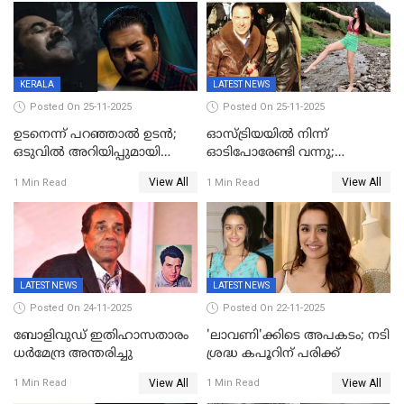
ജീവനൊടുക്കി
KERALA
LATEST NEWS
Posted On 25-11-2025
Posted On 25-11-2025
ഉടനെന്ന് പറഞ്ഞാൽ ഉടൻ;
ഓസ്ട്രിയയിൽ നിന്ന്
ഒടുവിൽ അറിയിപ്പുമായി
ഓടിപോരേണ്ടി വന്നു;
മമ്മൂട്ടി, കളങ്കാവൽ പുതിയ
വൈകാരികമായും
View All
View All
1 Min Read
1 Min Read
റിലീസ് തീയതി പുറത്ത്
ശാരീരികമായും ഉപദ്രവിച്ചു;
ഭർത്താവിനെതിരെ 50 കോടി
രൂപ നഷ്ടപരിഹാരം
ആവശ്യപ്പെട്ട് മുൻ മിസ് ഇന്ത്യ
LATEST NEWS
LATEST NEWS
Posted On 24-11-2025
Posted On 22-11-2025
ബോളിവുഡ് ഇതിഹാസതാരം
'ലാവണി'ക്കിടെ അപകടം; നടി
ധർമേന്ദ്ര അന്തരിച്ചു
ശ്രദ്ധ കപൂറിന് പരിക്ക്
View All
View All
1 Min Read
1 Min Read