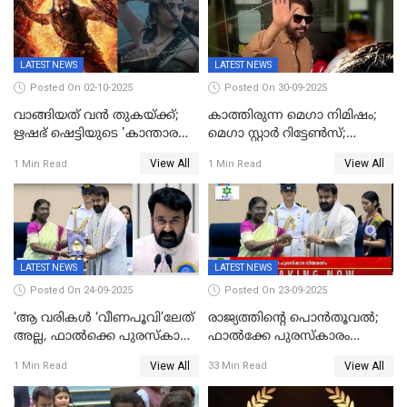
LATEST NEWS
LATEST NEWS
Posted On 02-10-2025
Posted On 30-09-2025
വാങ്ങിയത് വൻ തുകയ്ക്ക്;
കാത്തിരുന്ന മെഗാ നിമിഷം;
ഋഷഭ് ഷെട്ടിയുടെ 'കാന്താര
മെഗാ സ്റ്റാർ റിട്ടേൺസ്;
ചാപ്റ്റർ 1' ഒടിടിയിൽ എവിടെ
7മാസത്തിനു ശേഷം
View All
View All
1 Min Read
1 Min Read
കാണാം
ക്യാമറയ്ക്ക് മുന്നിലേക്ക്
LATEST NEWS
LATEST NEWS
Posted On 24-09-2025
Posted On 23-09-2025
‘ആ വരികള്‍ ‘വീണപൂവി’ലേത്
രാജ്യത്തിന്റെ പൊൻതൂവൽ;
അല്ല, ഫാൽക്കെ പുരസ്‌കാരം
ഫാൽക്കേ പുരസ്കാരം
ഏറ്റുവാങ്ങിക്കൊണ്ട്
ഏറ്റുവാങ്ങി മോഹൻലാൽ,
View All
View All
1 Min Read
33 Min Read
മോഹന്‍ലാല്‍ ഉദ്ധരിച്ച
സിനിമ ആത്മാവിന്റെ
വരികളെ ചൊല്ലി
സ്പന്ദനമെന്ന് ലാൽ;