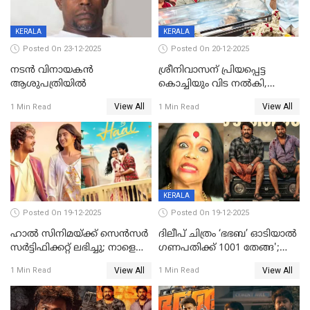
KERALA
KERALA
Posted On 23-12-2025
Posted On 20-12-2025
നടൻ വിനായകൻ
ശ്രീനിവാസന് പ്രിയപ്പെട്ട
ആശുപത്രിയിൽ
കൊച്ചിയും വിട നൽകി,
മൃതദേഹം വസതിയിൽ;
View All
View All
1 Min Read
1 Min Read
സംസ്കാരം നാളെ
KERALA
Posted On 19-12-2025
Posted On 19-12-2025
ഹാല്‍ സിനിമയ്ക്ക് സെന്‍സര്‍
ദിലീപ് ചിത്രം ‘ഭഭബ’ ഓടിയാൽ
സര്‍ട്ടിഫിക്കറ്റ് ലഭിച്ചു; നാളെ
ഗണപതിക്ക് 1001 തേങ്ങ';
ട്രെയ്ലര്‍ പുറത്ത് വിടും
കലാമണ്ഡലം സത്യഭാമ
View All
View All
1 Min Read
1 Min Read