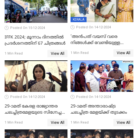
KERALA
Posted On 14-12-2024
Posted On 15-12-2024
'അന്‍പത് വയസ് വരെ
IFFK 2024; മൂന്നാം ദിനത്തില്‍
നിങ്ങള്‍ക്ക് വേണ്ടിയുള്ള
പ്രദര്‍ശനത്തിന് 67 ചിത്രങ്ങള്‍
ജീവിതമായിരുന്നു'; ഇനി ഒരു
View All
1 Min Read
View All
1 Min Read
കൂട്ട് ആവശ്യമുണ്ട്; കല്യാണം
കഴിക്കാമെന്ന് തോന്നി
തുടങ്ങിയിട്ടുണ്ടെന്ന് നിഷ
സാരംഗ്
Posted On 14-12-2024
Posted On 14-12-2024
29-ാമത് കേരള രാജ്യാന്തര
29-ാമത് അന്താരാഷ്‌ട്ര
ചലച്ചിത്രമേളയുടെ സിഗ്നേച്ചർ
ചലച്ചിത്ര മേളയ്‌ക്ക് തുടക്കം
ഫിലിം 'സ്വപ്നായനം'
View All
View All
1 Min Read
1 Min Read