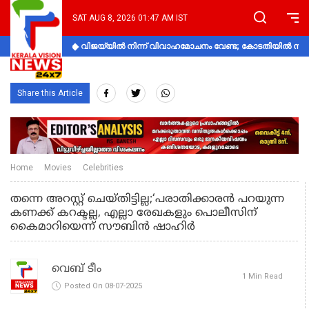
SAT AUG 8, 2026 01:47 AM IST
വിജയ്‌യിൽ നിന്ന് വിവാഹമോചനം വേണ്ട; കോടതിയിൽ നിലപാ
Share this Article
Home
Movies
Celebrities
തന്നെ അറസ്റ്റ് ചെയ്തിട്ടില്ല;‘പരാതിക്കാരൻ പറയുന്ന
കണക്ക്​ കറക്ടല്ല, എല്ലാ രേഖകളും പൊലീസിന്
കൈമാറിയെന്ന് സൗബിൻ ഷാഹിർ
വെബ് ടീം
1 Min Read
Posted On 08-07-2025