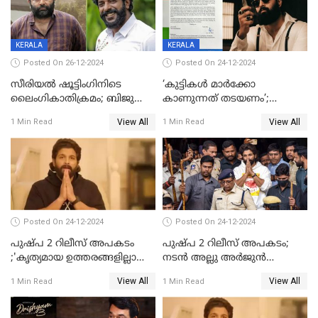
പ്രതിഫലം കുറയ്ക്കണമെന്നും
നിർമാതാക്കളുടെ സംഘടന
KERALA
KERALA
Posted On 26-12-2024
Posted On 24-12-2024
സീരിയല്‍ ഷൂട്ടിംഗിനിടെ
‘കുട്ടികൾ മാർക്കോ
ലൈംഗികാതിക്രമം; ബിജു
കാണുന്നത് തടയണം’;
സോപാനത്തിനും എസ് പി
തിയറ്ററുകളിൽ
View All
View All
1 Min Read
1 Min Read
ശ്രീകുമാറിനുമെതിരെ കേസ്
മാതാപിതാക്കൾക്കൊപ്പം
കുട്ടികളുമെത്തുന്നു;
മുഖ്യമന്ത്രിക്ക് പരാതി നൽകി
കെപിസിസി അംഗം
Posted On 24-12-2024
Posted On 24-12-2024
പുഷ്‌പ 2 റിലീസ് അപകടം
പുഷ്പ 2 റിലീസ് അപകടം;
;'കൃത്യമായ ഉത്തരങ്ങളില്ലാതെ
നടന്‍ അല്ലു അര്‍ജുൻ
അല്ലു അർജുൻ'
അന്വേഷണ സംഘത്തിന്
View All
View All
1 Min Read
1 Min Read
മുന്നിൽ ഹാജരായി