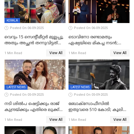
വിഡിയോയിൽ
പൊട്ടിക്കരഞ്ഞ് നടി
KERALA
Posted On 06-09-2025
Posted On 06-09-2025
വെറും 15 സെന്റീമീറ്റര്‍ മുല്ലപ്പൂ,
ടൊവിനോ രണ്ടാമതും
അതും അച്ഛൻ തന്നുവിട്ടത്
ഏഷ്യയിലെ മികച്ച നടന്‍;
കൈവശം വച്ചതിന് ഒരു
2025ലെ സെപ്റ്റിമിയസ്
View All
View All
1 Min Read
1 Min Read
ലക്ഷം രൂപ പിഴ; നവ്യ
പുരസ്‌കാരം
28ദിവസത്തിനകം പിഴ
അടയ്ക്കണം
LATEST NEWS
LATEST NEWS
Posted On 05-09-2025
Posted On 05-09-2025
നടി ശിൽപ ഷെട്ടിക്കും രാജ്
ബോക്സോഫീസിൽ
കുന്ദ്രയ്ക്കും എതിരെ ലുക്ക്
ഇതുവരെ 510 കോടി; കൂലി
ഔട്ട് നോട്ടീസ്
ഇനി ഒടിടിയിലേക്ക്, റിലീസ്
View All
View All
1 Min Read
1 Min Read
തീയതി പുറത്ത്