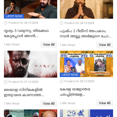
LATEST NEWS
Posted On 24-12-2024
Posted On 24-12-2024
ദൃശ്യം 3 വരുന്നു, തിരക്കഥ
പുഷ്പ 2 റിലീസ് അപകടം;
കേട്ടപ്പോള്‍ ഞാന്‍
നടന്‍ അല്ലു അര്‍ജുനെ ചോദ്യം
ഞെട്ടിപ്പോയി,അഭിമുഖത്തിൽ
ചെയ്യും
View All
1 Min Read
View All
1 Min Read
സ്ഥിരീകരിച്ച് മോഹൻലാൽ
LATEST NEWS
Posted On 20-12-2024
Posted On 21-12-2024
കേരള രാജ്യാന്തര
മലയാള സിനിമകളിൽ
ചലച്ചിത്രമേള
ഇതുവരെ കാണാത്ത
സമാപിച്ചു,സ്പിരിറ്റ് ഓഫ്
വയലൻസുമായി ഉണ്ണി
View All
1 Min Read
View All
1 Min Read
സിനിമ അവാര്‍ഡ്
മുകുന്ദൻ ചിത്രം മാർക്കോ
സംവിധായിക പായല്‍
കപാഡിയയ്ക്ക് സമ്മാനിച്ചു;