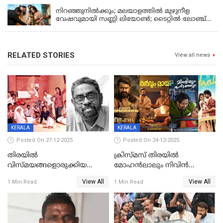
നിറഞ്ഞുനിൽക്കും; മലയാളത്തിൽ മുഴുനീള
വേഷവുമായി സണ്ണി ലിയോൺ; ടൈറ്റിൽ ലോഞ്ച്
നടന്നു
RELATED STORIES
View all news
KERALA
KERALA
Posted On 27-12-2025
Posted On 24-12-2025
തിരയിൽ
ക്രിസ്മസ് തിരയിൽ
വിസ്മയങ്ങളൊരുക്കിയ
മോഹൻലാലും നിവിൻ
കലാസംവിധായകന്‍, കെ
പോളിയും ഉണ്ണി മുകുന്ദനും
View All
View All
1 Min Read
1 Min Read
ശേഖര്‍ അന്തരിച്ചു
ഷെയ്‌നും; 200 കോടി
മുടക്കിയെത്തുന്ന
വൃഷഭയുൾപ്പെടെ കാണാം