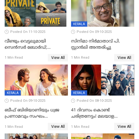
KERALA
Posted On 11-10-2025
Posted On 09-10-2025
വീണ്ടും വെട്ടലുമായി
സിനിമാ നിർമാതാവ് പി.
സെന്‍സര്‍ ബോര്‍ഡ്;
സ്റ്റാൻലി അന്തരിച്ചു
'പ്രൈവറ്റ്' സിനിമയില്‍
View All
View All
1 Min Read
1 Min Read
തിരുത്തല്‍
KERALA
KERALA
Posted On 09-10-2025
Posted On 08-10-2025
ബീഫ് ബിരിയാണിയും ധ്വജ
41 ദിവസം കൊണ്ട്
പ്രണാമവും സംഘം
ചരിത്രനേട്ടം! മലയാള
കാവലുണ്ടും വേണ്ട'; ഷെയ്ൻ
സിനിമയിൽ പുതിയ
View All
View All
1 Min Read
1 Min Read
നിഗത്തിന്റെ ഹാൽ
അധ്യായം, വിസ്മയമായി
സിനിമയ്ക്ക്
ലോക 300 കോടി ക്ലബ്ബിൽ