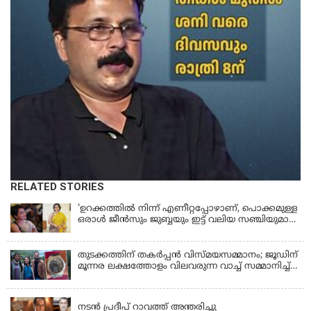
RELATED STORIES
'ഉറക്കത്തിൽ നിന്ന് എണീറ്റപ്പോഴാണ്, പൊക്കമുള്ള
ഒരാൾ ജീൻസും ജുബ്ബയും ഇട്ട് വലിയ സഞ്ചിയുമായി
നടന്നങ്ങു പോകുന്നത് കണ്ടത്; ചോദിച്ചപ്പോൾ
മരിച്ചുപോയെന്ന് പറഞ്ഞു; ആത്മാക്കളെ കണ്ടിട്ടു
ഉണ്ടെന്ന് നടി ലെന
തുടക്കത്തിന് തകർപ്പൻ വിസ്മയസമ്മാനം; ജൂഡിന്
മൂന്നര ലക്ഷത്തോളം വിലവരുന്ന വാച്ച് സമ്മാനിച്ച്
സുചിത്ര
KERALA
നടൻ പ്രദീപ് റാവത്ത് അന്തരിച്ചു