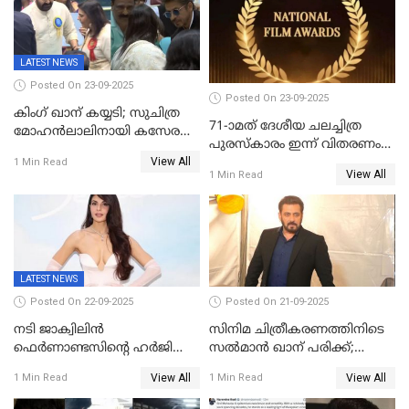
സാമൂഹികമാധ്യമങ്ങളില്‍
ഉർവശിക്കും വിജയരാഘവനും
ചര്‍ച്ച
ദേശീയ അവാർഡ്
LATEST NEWS
Posted On 23-09-2025
Posted On 23-09-2025
കിംഗ് ഖാന് കയ്യടി; സുചിത്ര
71-ാമത് ദേശീയ ചലച്ചിത്ര
മോഹൻലാലിനായി കസേര
പുരസ്‌കാരം ഇന്ന് വിതരണം
ഒരുക്കിക്കൊടുത്ത് ഷാരുഖ്
View All
ചെയ്യും
1 Min Read
ഖാൻ
View All
1 Min Read
LATEST NEWS
Posted On 22-09-2025
Posted On 21-09-2025
നടി ജാക്വിലിന്‍
സിനിമ ചിത്രീകരണത്തിനിടെ
ഫെര്‍ണാണ്ടസിന്റെ ഹര്‍ജി
സൽമാൻ ഖാന് പരിക്ക്;
സുപ്രീം കോടതി തള്ളി
ചികിത്സയിൽ;
View All
View All
1 Min Read
1 Min Read
മുംബൈയിലേക്ക് മടങ്ങി