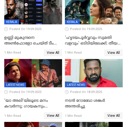
KERALA
KERALA
Posted On 19-09-2025
Posted On 19-09-2025
ഉണ്ണി മുകുന്ദനെ
'ഹൃദയപൂര്‍വ്വവും സുമതി
അൺഫോളോ ചെയ്ത് ടീം
വളവും' ഒടിടിയിലേക്ക്; തീയതി
മാർക്കോ; ലോർഡ്
പുറത്ത്
View All
View All
1 Min Read
1 Min Read
മാർക്കോയിൽ യാഷ്,
പൃഥ്വിരാജ്,
മമ്മുട്ടി,മോഹൻലാൽ..ചർച്ചകളുമായി
സൈബർലോകവും
LATEST NEWS
LATEST NEWS
Posted On 19-09-2025
Posted On 18-09-2025
'യാ അലി'യിലൂടെ മനം
നടൻ റോബോ ശങ്കർ
കവർന്നു; ഗായകനും
അന്തരിച്ചു
നടനുമായ സുബിന്‍ ഗാര്‍ഗ്
View All
View All
1 Min Read
1 Min Read
അന്തരിച്ചു