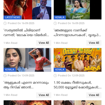
LATEST NEWS
KERALA
Posted On 16-09-2025
Posted On 16-09-2025
'സത്യത്തിൽ ചിരിയാണ്
'ഞങ്ങളുടെ റാണിക്ക്
വന്നത്; ‘ലോക’യെ വിമർശിച്ച്
പിറന്നാളാശംസകൾ', ദൃശ്യം3-
മുരളി തുമ്മാരുകുടി
യിലെ മീനയുടെ ക്യാരക്റ്റർ
View All
View All
1 Min Read
1 Min Read
പോസ്റ്റർ പുറത്തുവിട്ടു
KERALA
KERALA
Posted On 13-09-2025
Posted On 12-09-2025
'ആളുകള്‍ എന്നെ മറന്നാലും
1.90 ലക്ഷം റീല്‍സുകള്‍,
ആ റിസ്ക് ഞാൻ
50,000 യൂട്യൂബ് ഷോര്‍ട്ടുകള്‍;
ഏറ്റെടുക്കുന്നു'; അപകടം
ആടിയും പാടിയും ആഗോള
View All
View All
1 Min Read
1 Min Read
മനസിലായി, കടുത്ത
ഹിറ്റായി ഓണം മൂഡ് ഗാനം
തീരുമാനവുമായി ഐശ്വര്യ