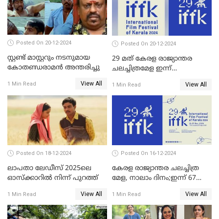
ഫെമിനിച്ചി ഫാത്തിമയ്ക്ക്
അഞ്ച് പുരസ്കാരം
Posted On 20-12-2024
Posted On 20-12-2024
സ്റ്റണ്ട് മാസ്റ്ററും നടനുമായ
29 മത് കേരള രാജ്യാന്തര
കോതണ്ഡരാമൻ അന്തരിച്ചു
ചലച്ചിത്രമേള ഇന്ന്
സമാപിക്കും
View All
1 Min Read
View All
1 Min Read
Posted On 18-12-2024
Posted On 16-12-2024
ലാപതാ ലേഡീസ് 2025ലെ
കേരള രാജ്യാന്തര ചലച്ചിത്ര
ഓസ്‌ക്കാറില്‍ നിന്ന് പുറത്ത്
മേള, നാലാം ദിനം;ഇന്ന് 67
ചിത്രങ്ങൾ പ്രദർശിപ്പിക്കും
View All
View All
1 Min Read
1 Min Read