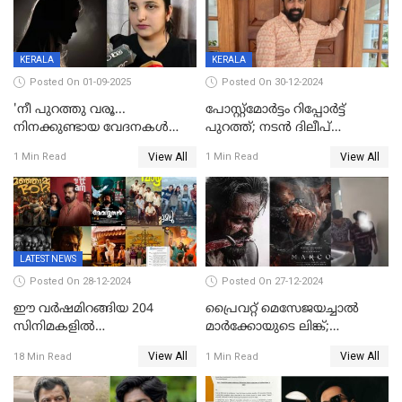
KERALA
KERALA
Posted On 01-09-2025
Posted On 30-12-2024
'നീ പുറത്തു വരൂ...
പോസ്റ്റ്‌മോര്‍ട്ടം റിപ്പോര്‍ട്ട്
നിനക്കുണ്ടായ വേദനകള്‍
പുറത്ത്; നടൻ ദിലീപ്
സധൈര്യം പറയു';
ശങ്കറിന്റെ മരണകാരണം
View All
View All
1 Min Read
1 Min Read
'കരയേണ്ടതും ഒറ്റപ്പെടേണ്ടതും
ആന്തരിക രക്തസ്രാവം
വേട്ടക്കാരനാണ്, വേദനകള്‍
സധൈര്യം പറയു;
പെണ്‍കുട്ടിയോട് റിനി ആര്‍
ജോര്‍ജ്
LATEST NEWS
Posted On 28-12-2024
Posted On 27-12-2024
ഈ വർഷമിറങ്ങിയ 204
പ്രൈവറ്റ് മെസേജയച്ചാല്‍
സിനിമകളിൽ
മാർക്കോയുടെ ലിങ്ക്;
നേട്ടമുണ്ടാക്കിയത് വെറും 26
വ്യാജപതിപ്പ് കേസിൽ ആലുവ
View All
View All
18 Min Read
1 Min Read
ചിത്രങ്ങൾ; 2024ൽ സിനിമാ
സ്വദേശി അറസ്റ്റില്‍
വ്യവസായത്തിന് നഷ്ടം 700
കോടി; അഭിനേതാക്കൾ