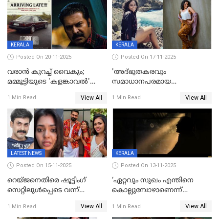
KERALA
KERALA
Posted On 20-11-2025
Posted On 17-11-2025
വരാൻ കുറച്ച് വൈകും;
'അദ്‌ഭുതകരവും
മമ്മൂട്ടിയുടെ 'കളങ്കാവൽ'
സമാധാനപരമായ
റിലീസ് മാറ്റി
ഘട്ടത്തിലാണിപ്പോൾ';
View All
View All
1 Min Read
1 Min Read
വിവാഹമോചിതയായെന്ന് മീര
വാസുദേവൻ
LATEST NEWS
KERALA
Posted On 15-11-2025
Posted On 13-11-2025
റെയ്ജനെതിരെ ഷൂട്ടിംഗ്
‘ഏറ്റവും സുഖം എന്തിനെ
സെറ്റിലുൾപ്പെടെ വന്ന്
കൊല്ലുമ്പോഴാണെന്ന്
യുവതിയുടെ പരാക്രമം;
അറിയാമോ?
View All
View All
1 Min Read
1 Min Read
ബിയര്‍ കുപ്പി തലയ്ക്ക് അടിച്ച്
വില്ലത്തരത്തിന്റെ അങ്ങേയറ്റം;