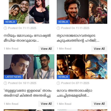
പൊട്ടിക്കുമെന്ന്
മമ്മൂട്ടി മാജിക്ക്, കളങ്കാവല്‍
ഭീഷണി;അശ്ലീല
ട്രെയിലര്‍ പുറത്ത്
മെസേജുകളും വെളിപ്പെടുത്തി
മൃദുല വിജയ്
KERALA
KERALA
Posted On 11-11-2025
Posted On 11-11-2025
നടിയും മോഡലും സോഷ്യൽ
ത്യാഗരാജഭാഗവതരുടെ
മീഡിയ താരവുമായ
കുടുംബത്തിന്റെ ഹര്‍ജി;
'മസ്താനി' വിവാഹിതയായി,
ദുല്‍ഖര്‍ സല്‍മാന്
View All
View All
1 Min Read
1 Min Read
ഇന്ന്‌ നല്ലൊരു ബിസി ഡേ
ഹൈക്കോടതി നോട്ടീസ്‌
ആയിരുന്നുവെന്ന് നന്ദിത
ശങ്കര
LATEST NEWS
KERALA
Posted On 10-11-2025
Posted On 07-11-2025
'തുള്ളുവതോ ഇളമൈ' താരം
ഗോവ അന്താരാഷ്ട്രാ
അഭിനയ് കിങ്ങർ അന്തരിച്ചു
ചലച്ചിത്രമേളയില്‍
മത്സരവിഭാഗത്തിലേക്ക്
View All
View All
1 Min Read
1 Min Read
മലയാളത്തില്‍നിന്ന്
ഏകചിത്രമായി 'എആര്‍എം';