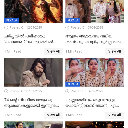
ലക്ഷ്മി
KERALA
KERALA
Posted On 12-09-2025
Posted On 09-09-2025
ചർച്ചയിൽ പരിഹാരം;
ആളും ആരവവും വലിയ
'കാന്താര-2' കേരളത്തിൽ
ശബ്ദവും വെളിച്ചവുമില്ലാതെ
പ്രദർശിപ്പിക്കുമെന്ന്
അതങ്ങ് നിർവഹിച്ചു;
View All
View All
1 Min Read
1 Min Read
ഫിയോക്ക്
വിവാഹിതയായെന്ന്‌ നടി ​
ഗ്രേസ് ആന്റണി
KERALA
Posted On 07-09-2025
Posted On 06-09-2025
74 ന്റെ നിറവിൽ മമ്മുക്ക;
'എല്ലാത്തിനും ഒടുവിലുള്ള
ആശംസകളുമായി ഇന്ത്യൻ
പോയിന്റിലാണ് ഞാൻ, ‘എന്‍റെ
സിനിമാ ലോകം
ചങ്ക് പൊട്ടിപ്പോവുക,
View All
View All
1 Min Read
1 Min Read
സ്നേഹിച്ചയാള്‍ തന്നെ
വഞ്ചിച്ചുപോയി’, ലൈവ്