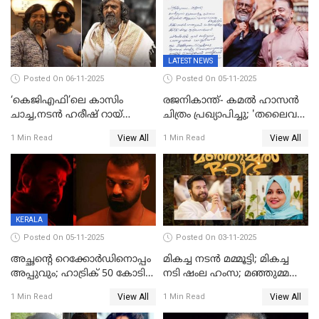
LATEST NEWS
Posted On 06-11-2025
Posted On 05-11-2025
‘കെജിഎഫി’ലെ കാസിം
രജനികാന്ത്- കമൽ ഹാസൻ
ചാച്ച,നടൻ ഹരീഷ് റായ്
ചിത്രം പ്രഖ്യാപിച്ചു; 'തലൈവർ
അന്തരിച്ചു
173' റിലീസ് 2027 പൊങ്കലിന്
View All
View All
1 Min Read
1 Min Read
KERALA
Posted On 05-11-2025
Posted On 03-11-2025
അച്ഛന്റെ റെക്കോർഡിനൊപ്പം
മികച്ച നടൻ മമ്മൂട്ടി; മികച്ച
അപ്പുവും; ഹാട്രിക് 50 കോടി
നടി ഷംല ഹംസ; മഞ്ഞുമ്മൽ
നേട്ടവുമായി പ്രണവ്
ബോയ്സ് മികച്ച ചിത്രം
View All
View All
1 Min Read
1 Min Read
മോഹൻലാൽ, 'ഡീയസ്
ഈറേ' കുതിപ്പ്