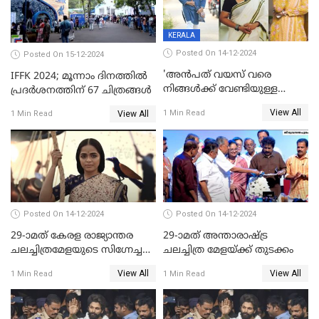
KERALA
Posted On 14-12-2024
Posted On 15-12-2024
'അന്‍പത് വയസ് വരെ
IFFK 2024; മൂന്നാം ദിനത്തില്‍
നിങ്ങള്‍ക്ക് വേണ്ടിയുള്ള
പ്രദര്‍ശനത്തിന് 67 ചിത്രങ്ങള്‍
ജീവിതമായിരുന്നു'; ഇനി ഒരു
View All
1 Min Read
View All
1 Min Read
കൂട്ട് ആവശ്യമുണ്ട്; കല്യാണം
കഴിക്കാമെന്ന് തോന്നി
തുടങ്ങിയിട്ടുണ്ടെന്ന് നിഷ
സാരംഗ്
Posted On 14-12-2024
Posted On 14-12-2024
29-ാമത് കേരള രാജ്യാന്തര
29-ാമത് അന്താരാഷ്‌ട്ര
ചലച്ചിത്രമേളയുടെ സിഗ്നേച്ചർ
ചലച്ചിത്ര മേളയ്‌ക്ക് തുടക്കം
ഫിലിം 'സ്വപ്നായനം'
View All
View All
1 Min Read
1 Min Read