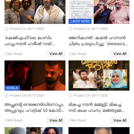
LATEST NEWS
Posted On 06-11-2025
Posted On 05-11-2025
‘കെജിഎഫി’ലെ കാസിം
രജനികാന്ത്- കമൽ ഹാസൻ
ചാച്ച,നടൻ ഹരീഷ് റായ്
ചിത്രം പ്രഖ്യാപിച്ചു; 'തലൈവർ
അന്തരിച്ചു
173' റിലീസ് 2027 പൊങ്കലിന്
View All
View All
1 Min Read
1 Min Read
KERALA
Posted On 05-11-2025
Posted On 03-11-2025
അച്ഛന്റെ റെക്കോർഡിനൊപ്പം
മികച്ച നടൻ മമ്മൂട്ടി; മികച്ച
അപ്പുവും; ഹാട്രിക് 50 കോടി
നടി ഷംല ഹംസ; മഞ്ഞുമ്മൽ
നേട്ടവുമായി പ്രണവ്
ബോയ്സ് മികച്ച ചിത്രം
View All
View All
1 Min Read
1 Min Read
മോഹൻലാൽ, 'ഡീയസ്
ഈറേ' കുതിപ്പ്