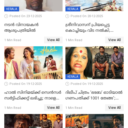
KERALA
KERALA
Posted On 23-12-2025
Posted On 20-12-2025
നടൻ വിനായകൻ
ശ്രീനിവാസന് പ്രിയപ്പെട്ട
ആശുപത്രിയിൽ
കൊച്ചിയും വിട നൽകി,
മൃതദേഹം വസതിയിൽ;
View All
View All
1 Min Read
1 Min Read
സംസ്കാരം നാളെ
KERALA
Posted On 19-12-2025
Posted On 19-12-2025
ഹാല്‍ സിനിമയ്ക്ക് സെന്‍സര്‍
ദിലീപ് ചിത്രം ‘ഭഭബ’ ഓടിയാൽ
സര്‍ട്ടിഫിക്കറ്റ് ലഭിച്ചു; നാളെ
ഗണപതിക്ക് 1001 തേങ്ങ';
ട്രെയ്ലര്‍ പുറത്ത് വിടും
കലാമണ്ഡലം സത്യഭാമ
View All
View All
1 Min Read
1 Min Read