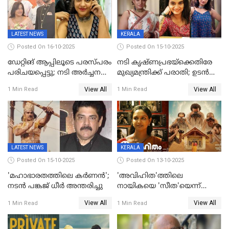
LATEST NEWS
KERALA
Posted On 16-10-2025
Posted On 15-10-2025
ഡേറ്റിങ് ആപ്പിലൂടെ പരസ്പരം
നടി കൃഷ്ണപ്രഭയ്‌ക്കെതിരേ
പരിചയപ്പെട്ടു; നടി അർച്ചന
മുഖ്യമന്ത്രിക്ക് പരാതി; ഉടൻ
കവി വിവാഹിതയായി
ഇടപെടല്‍ വേണമെന്നും
View All
View All
1 Min Read
1 Min Read
പരാതിയിൽ
LATEST NEWS
KERALA
Posted On 15-10-2025
Posted On 13-10-2025
'മഹാഭാരതത്തിലെ കർണന്‍';
'അവിഹിത'ത്തിലെ
നടൻ പങ്കജ് ധീർ അന്തരിച്ചു
നായികയെ 'സീത'യെന്ന്
വിളിക്കണ്ട; വെട്ടി സെൻസർ
View All
View All
1 Min Read
1 Min Read
ബോർഡ്