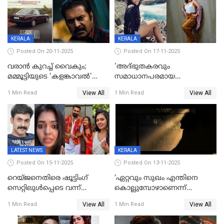
KERALA
KERALA
Posted On 20-11-2025
Posted On 17-11-2025
വരാൻ കുറച്ച് വൈകും;
'അദ്‌ഭുതകരവും
മമ്മൂട്ടിയുടെ 'കളങ്കാവൽ'
സമാധാനപരമായ
റിലീസ് മാറ്റി
ഘട്ടത്തിലാണിപ്പോൾ';
View All
View All
1 Min Read
1 Min Read
വിവാഹമോചിതയായെന്ന് മീര
വാസുദേവൻ
LATEST NEWS
KERALA
Posted On 15-11-2025
Posted On 13-11-2025
റെയ്ജനെതിരെ ഷൂട്ടിംഗ്
‘ഏറ്റവും സുഖം എന്തിനെ
സെറ്റിലുൾപ്പെടെ വന്ന്
കൊല്ലുമ്പോഴാണെന്ന്
യുവതിയുടെ പരാക്രമം;
അറിയാമോ?
View All
View All
1 Min Read
1 Min Read
ബിയര്‍ കുപ്പി തലയ്ക്ക് അടിച്ച്
വില്ലത്തരത്തിന്റെ അങ്ങേയറ്റം;
പൊട്ടിക്കുമെന്ന്
മമ്മൂട്ടി മാജിക്ക്, കളങ്കാവല്‍