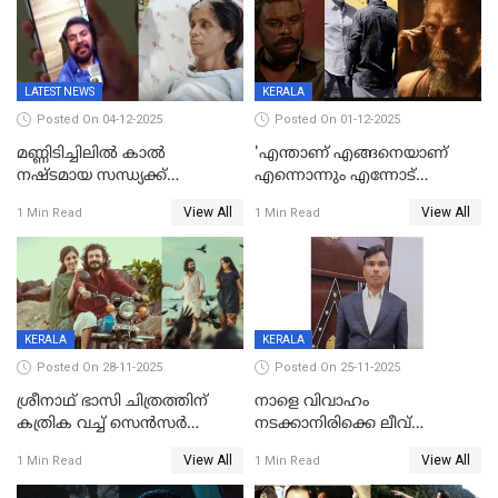
LATEST NEWS
KERALA
Posted On 04-12-2025
Posted On 01-12-2025
മണ്ണിടിച്ചിലിൽ കാല്‍
'എന്താണ് എങ്ങനെയാണ്
നഷ്ടമായ സന്ധ്യക്ക്
എന്നൊന്നും എന്നോട്
ആശ്വാസമായി മമ്മൂട്ടിയുടെ
ചോദിക്കരുത്',ജയിലര്‍ ടുവില്‍
View All
View All
1 Min Read
1 Min Read
വീഡിയോകോൾ;
താനുമുണ്ടെന്ന് വിനായകൻ
കൃത്രിമക്കാല്‍ നല്‍കാമെന്ന്
താരം, വീട്
നിര്‍മിക്കുന്നതിനുള്ള
ഇടപെടലും നടത്തും
KERALA
KERALA
Posted On 28-11-2025
Posted On 25-11-2025
ശ്രീനാഥ് ഭാസി ചിത്രത്തിന്
നാളെ വിവാഹം
കത്രിക വച്ച് സെൻസർ
നടക്കാനിരിക്കെ ലീവ്
ബോർഡ്, 'എട്ട് സീനുകൾ
നൽകിയില്ല; എസ്ഐആർ
View All
View All
1 Min Read
1 Min Read
മാറ്റണം';പൊങ്കാല റിലീസ് മാറ്റി
സൂപ്പർവൈസർ
ജീവനൊടുക്കി