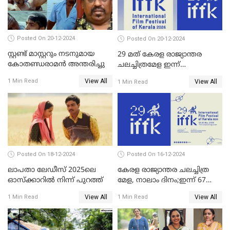
ഫെമിനിച്ചി ഫാത്തിമയ്ക്ക്
അഞ്ച് പുരസ്കാരം
Posted On 20-12-2024
Posted On 20-12-2024
സ്റ്റണ്ട് മാസ്റ്ററും നടനുമായ
29 മത് കേരള രാജ്യാന്തര
കോതണ്ഡരാമൻ അന്തരിച്ചു
ചലച്ചിത്രമേള ഇന്ന്
സമാപിക്കും
View All
1 Min Read
View All
1 Min Read
Posted On 18-12-2024
Posted On 16-12-2024
ലാപതാ ലേഡീസ് 2025ലെ
കേരള രാജ്യാന്തര ചലച്ചിത്ര
ഓസ്‌ക്കാറില്‍ നിന്ന് പുറത്ത്
മേള, നാലാം ദിനം;ഇന്ന് 67
ചിത്രങ്ങൾ പ്രദർശിപ്പിക്കും
View All
View All
1 Min Read
1 Min Read