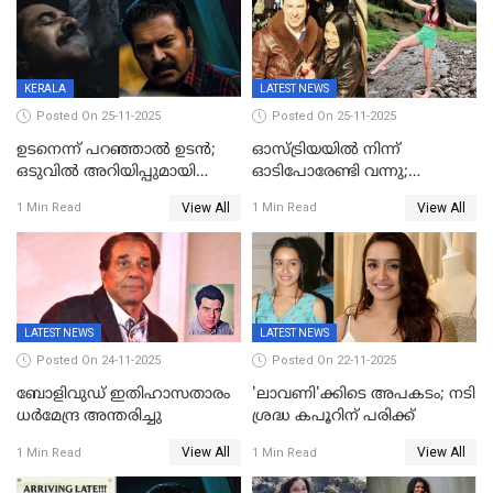
KERALA
LATEST NEWS
Posted On 25-11-2025
Posted On 25-11-2025
ഉടനെന്ന് പറഞ്ഞാൽ ഉടൻ;
ഓസ്ട്രിയയിൽ നിന്ന്
ഒടുവിൽ അറിയിപ്പുമായി
ഓടിപോരേണ്ടി വന്നു;
മമ്മൂട്ടി, കളങ്കാവൽ പുതിയ
വൈകാരികമായും
View All
View All
1 Min Read
1 Min Read
റിലീസ് തീയതി പുറത്ത്
ശാരീരികമായും ഉപദ്രവിച്ചു;
ഭർത്താവിനെതിരെ 50 കോടി
രൂപ നഷ്ടപരിഹാരം
ആവശ്യപ്പെട്ട് മുൻ മിസ് ഇന്ത്യ
LATEST NEWS
LATEST NEWS
Posted On 24-11-2025
Posted On 22-11-2025
ബോളിവുഡ് ഇതിഹാസതാരം
'ലാവണി'ക്കിടെ അപകടം; നടി
ധർമേന്ദ്ര അന്തരിച്ചു
ശ്രദ്ധ കപൂറിന് പരിക്ക്
View All
View All
1 Min Read
1 Min Read