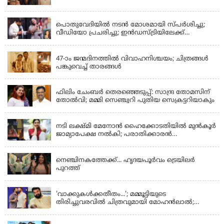
LATEST NEWS
പൊതുവേദിയില്‍ നടന്‍ മോശമായി സ്പര്‍ശിച്ചു;
വീഡിയോ പ്രചരിച്ചു; ഇന്‍ഡസ്ട്രിയിലേക്ക്
ഇനിയില്ലെന്ന് നടി
KERALA
47-ാം ജന്മദിനത്തിൽ വിവാഹനിശ്ചയം; ചിത്രങ്ങള്‍
പങ്കുവെച്ച് താരങ്ങൾ
KERALA
ഫിലിം ചേംബർ തെരഞ്ഞെടുപ്പ്: സാന്ദ്ര തോമസിന്
തോൽവി; മമ്മി സെഞ്ച്വറി പുതിയ സെക്രട്ടറിയാകും
KERALA
നടി ലക്ഷ്മി മേനോൻ ഹൈക്കോടതിയിൽ മുൻ‌കൂർ
ജാമ്യാപേക്ഷ നൽകി; പരാതിക്കാരൻ
ലൈംഗീകമായി അധിക്ഷേപിച്ചെന്നും നടി
LATEST NEWS
നെഞ്ചിനകത്തേക്ക്... ഹൃദയപൂര്‍വം ട്രെയിലര്‍
പുറത്ത്
LATEST NEWS
'വാക്കുകള്‍ക്കതീതം...'; മമ്മൂട്ടിയുടെ
തിരിച്ചുവരവില്‍ ചിത്രവുമായി മോഹന്‍ലാല്‍;
ഇച്ചാക്കയ്ക്ക് ലാലുവിന്റെ സ്‌നേഹചുംബനം
KERALA