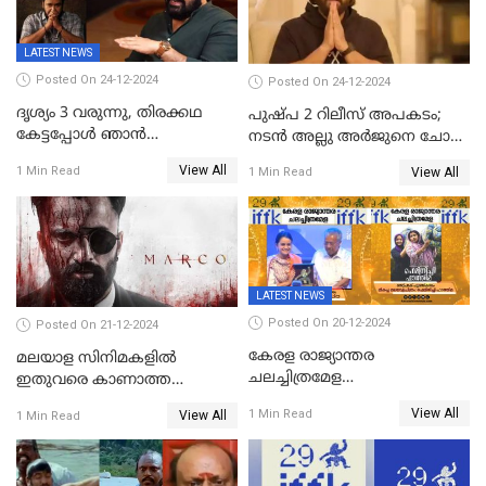
LATEST NEWS
Posted On 24-12-2024
Posted On 24-12-2024
ദൃശ്യം 3 വരുന്നു, തിരക്കഥ
പുഷ്പ 2 റിലീസ് അപകടം;
കേട്ടപ്പോള്‍ ഞാന്‍
നടന്‍ അല്ലു അര്‍ജുനെ ചോദ്യം
ഞെട്ടിപ്പോയി,അഭിമുഖത്തിൽ
ചെയ്യും
View All
1 Min Read
View All
1 Min Read
സ്ഥിരീകരിച്ച് മോഹൻലാൽ
LATEST NEWS
Posted On 20-12-2024
Posted On 21-12-2024
കേരള രാജ്യാന്തര
മലയാള സിനിമകളിൽ
ചലച്ചിത്രമേള
ഇതുവരെ കാണാത്ത
സമാപിച്ചു,സ്പിരിറ്റ് ഓഫ്
വയലൻസുമായി ഉണ്ണി
View All
1 Min Read
View All
1 Min Read
സിനിമ അവാര്‍ഡ്
മുകുന്ദൻ ചിത്രം മാർക്കോ
സംവിധായിക പായല്‍
കപാഡിയയ്ക്ക് സമ്മാനിച്ചു;