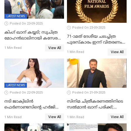
ചര്‍ച്ച
ദേശീയ അവാർഡ്
LATEST NEWS
Posted On 23-09-2025
Posted On 23-09-2025
കിംഗ് ഖാന് കയ്യടി; സുചിത്ര
71-ാമത് ദേശീയ ചലച്ചിത്ര
മോഹൻലാലിനായി കസേര
പുരസ്‌കാരം ഇന്ന് വിതരണം
ഒരുക്കിക്കൊടുത്ത് ഷാരുഖ്
View All
ചെയ്യും
1 Min Read
ഖാൻ
View All
1 Min Read
LATEST NEWS
Posted On 22-09-2025
Posted On 21-09-2025
നടി ജാക്വിലിന്‍
സിനിമ ചിത്രീകരണത്തിനിടെ
ഫെര്‍ണാണ്ടസിന്റെ ഹര്‍ജി
സൽമാൻ ഖാന് പരിക്ക്;
സുപ്രീം കോടതി തള്ളി
ചികിത്സയിൽ;
View All
View All
1 Min Read
1 Min Read
മുംബൈയിലേക്ക് മടങ്ങി