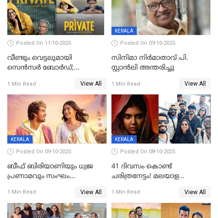
KERALA
Posted On 11-10-2025
Posted On 09-10-2025
വീണ്ടും വെട്ടലുമായി
സിനിമാ നിർമാതാവ് പി.
സെന്‍സര്‍ ബോര്‍ഡ്;
സ്റ്റാൻലി അന്തരിച്ചു
'പ്രൈവറ്റ്' സിനിമയില്‍
View All
View All
1 Min Read
1 Min Read
തിരുത്തല്‍
KERALA
KERALA
Posted On 09-10-2025
Posted On 08-10-2025
ബീഫ് ബിരിയാണിയും ധ്വജ
41 ദിവസം കൊണ്ട്
പ്രണാമവും സംഘം
ചരിത്രനേട്ടം! മലയാള
കാവലുണ്ടും വേണ്ട'; ഷെയ്ൻ
സിനിമയിൽ പുതിയ
View All
View All
1 Min Read
1 Min Read
നിഗത്തിന്റെ ഹാൽ
അധ്യായം, വിസ്മയമായി
സിനിമയ്ക്ക്
ലോക 300 കോടി ക്ലബ്ബിൽ
സെൻസർബോർഡിന്റെ