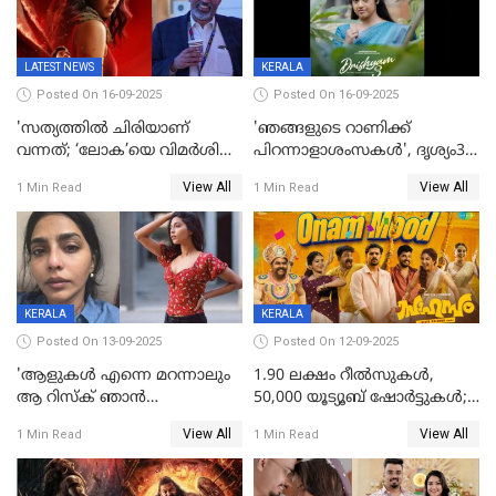
LATEST NEWS
KERALA
Posted On 16-09-2025
Posted On 16-09-2025
'സത്യത്തിൽ ചിരിയാണ്
'ഞങ്ങളുടെ റാണിക്ക്
വന്നത്; ‘ലോക’യെ വിമർശിച്ച്
പിറന്നാളാശംസകൾ', ദൃശ്യം3-
മുരളി തുമ്മാരുകുടി
യിലെ മീനയുടെ ക്യാരക്റ്റർ
View All
View All
1 Min Read
1 Min Read
പോസ്റ്റർ പുറത്തുവിട്ടു
KERALA
KERALA
Posted On 13-09-2025
Posted On 12-09-2025
'ആളുകള്‍ എന്നെ മറന്നാലും
1.90 ലക്ഷം റീല്‍സുകള്‍,
ആ റിസ്ക് ഞാൻ
50,000 യൂട്യൂബ് ഷോര്‍ട്ടുകള്‍;
ഏറ്റെടുക്കുന്നു'; അപകടം
ആടിയും പാടിയും ആഗോള
View All
View All
1 Min Read
1 Min Read
മനസിലായി, കടുത്ത
ഹിറ്റായി ഓണം മൂഡ് ഗാനം
തീരുമാനവുമായി ഐശ്വര്യ
ലക്ഷ്മി