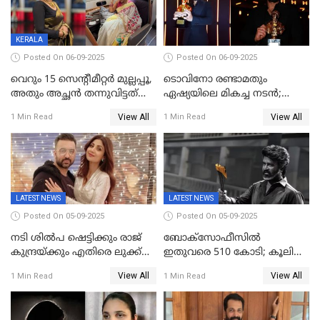
പൊട്ടിക്കരഞ്ഞ് നടി
KERALA
Posted On 06-09-2025
Posted On 06-09-2025
വെറും 15 സെന്റീമീറ്റര്‍ മുല്ലപ്പൂ,
ടൊവിനോ രണ്ടാമതും
അതും അച്ഛൻ തന്നുവിട്ടത്
ഏഷ്യയിലെ മികച്ച നടന്‍;
കൈവശം വച്ചതിന് ഒരു
2025ലെ സെപ്റ്റിമിയസ്
View All
View All
1 Min Read
1 Min Read
ലക്ഷം രൂപ പിഴ; നവ്യ
പുരസ്‌കാരം
28ദിവസത്തിനകം പിഴ
അടയ്ക്കണം
LATEST NEWS
LATEST NEWS
Posted On 05-09-2025
Posted On 05-09-2025
നടി ശിൽപ ഷെട്ടിക്കും രാജ്
ബോക്സോഫീസിൽ
കുന്ദ്രയ്ക്കും എതിരെ ലുക്ക്
ഇതുവരെ 510 കോടി; കൂലി
ഔട്ട് നോട്ടീസ്
ഇനി ഒടിടിയിലേക്ക്, റിലീസ്
View All
View All
1 Min Read
1 Min Read
തീയതി പുറത്ത്