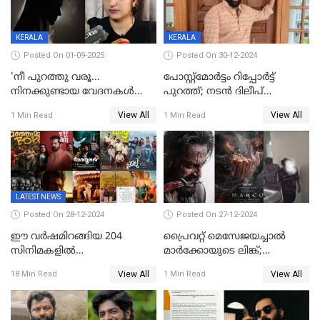
KERALA
KERALA
Posted On 01-09-2025
Posted On 30-12-2024
'നീ പുറത്തു വരൂ...
പോസ്റ്റ്‌മോര്‍ട്ടം റിപ്പോര്‍ട്ട്
നിനക്കുണ്ടായ വേദനകള്‍
പുറത്ത്; നടൻ ദിലീപ്
സധൈര്യം പറയു';
ശങ്കറിന്റെ മരണകാരണം
View All
View All
1 Min Read
1 Min Read
'കരയേണ്ടതും ഒറ്റപ്പെടേണ്ടതും
ആന്തരിക രക്തസ്രാവം
വേട്ടക്കാരനാണ്, വേദനകള്‍
സധൈര്യം പറയു;
പെണ്‍കുട്ടിയോട് റിനി ആര്‍
ജോര്‍ജ്
LATEST NEWS
Posted On 28-12-2024
Posted On 27-12-2024
ഈ വർഷമിറങ്ങിയ 204
പ്രൈവറ്റ് മെസേജയച്ചാല്‍
സിനിമകളിൽ
മാർക്കോയുടെ ലിങ്ക്;
നേട്ടമുണ്ടാക്കിയത് വെറും 26
വ്യാജപതിപ്പ് കേസിൽ ആലുവ
View All
View All
18 Min Read
1 Min Read
ചിത്രങ്ങൾ; 2024ൽ സിനിമാ
സ്വദേശി അറസ്റ്റില്‍
വ്യവസായത്തിന് നഷ്ടം 700
കോടി; അഭിനേതാക്കൾ