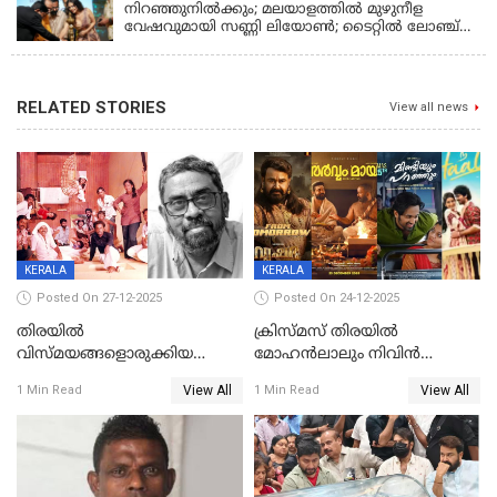
നിറഞ്ഞുനിൽക്കും; മലയാളത്തിൽ മുഴുനീള
വേഷവുമായി സണ്ണി ലിയോൺ; ടൈറ്റിൽ ലോഞ്ച്
നടന്നു
RELATED STORIES
View all news
KERALA
KERALA
Posted On 27-12-2025
Posted On 24-12-2025
തിരയിൽ
ക്രിസ്മസ് തിരയിൽ
വിസ്മയങ്ങളൊരുക്കിയ
മോഹൻലാലും നിവിൻ
കലാസംവിധായകന്‍, കെ
പോളിയും ഉണ്ണി മുകുന്ദനും
View All
View All
1 Min Read
1 Min Read
ശേഖര്‍ അന്തരിച്ചു
ഷെയ്‌നും; 200 കോടി
മുടക്കിയെത്തുന്ന
വൃഷഭയുൾപ്പെടെ കാണാം