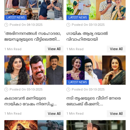
കടുംവെട്ട്
LATEST NEWS
LATEST NEWS
Posted On 04-10-2025
Posted On 03-10-2025
'അഭിനന്ദനങ്ങൾ സഹോദരാ,
ഗായിക ആര്യ ദയാൽ
ജയസൂര്യയുടെ വീട്ടിലെത്തി
വിവാഹിതയായി
ഋഷഭ് ഷെട്ടി; കേക്ക് മുറിച്ച്
View All
View All
1 Min Read
1 Min Read
ആഘോഷം'
LATEST NEWS
Posted On 03-10-2025
Posted On 03-10-2025
കലാഭവൻ മണിയുടെ
നടി തൃഷയുടെ വീടിന് നേരെ
നായികാ വേഷം നിരസിച്ച
ബോംബ് ഭീഷണി;
നടിയെക്കുറിച്ച് വിനയൻ; "ആ
പരിശോധനയിൽ വ്യാജമെന്ന്
View All
View All
1 Min Read
1 Min Read
നടി ദിവ്യ ഉണ്ണിയല്ലെന്നും
കണ്ടെത്തൽ
സമൂഹമാധ്യമത്തിൽ കുറിപ്പ്