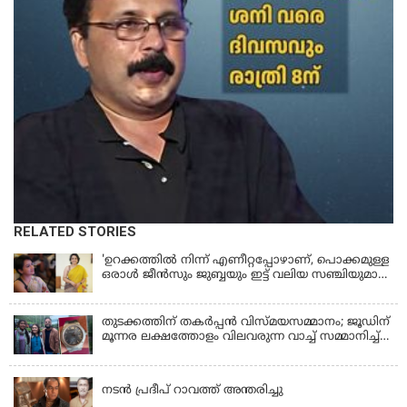
RELATED STORIES
'ഉറക്കത്തിൽ നിന്ന് എണീറ്റപ്പോഴാണ്, പൊക്കമുള്ള
ഒരാൾ ജീൻസും ജുബ്ബയും ഇട്ട് വലിയ സഞ്ചിയുമായി
നടന്നങ്ങു പോകുന്നത് കണ്ടത്; ചോദിച്ചപ്പോൾ
മരിച്ചുപോയെന്ന് പറഞ്ഞു; ആത്മാക്കളെ കണ്ടിട്ടു
ഉണ്ടെന്ന് നടി ലെന
തുടക്കത്തിന് തകർപ്പൻ വിസ്മയസമ്മാനം; ജൂഡിന്
മൂന്നര ലക്ഷത്തോളം വിലവരുന്ന വാച്ച് സമ്മാനിച്ച്
സുചിത്ര
KERALA
നടൻ പ്രദീപ് റാവത്ത് അന്തരിച്ചു