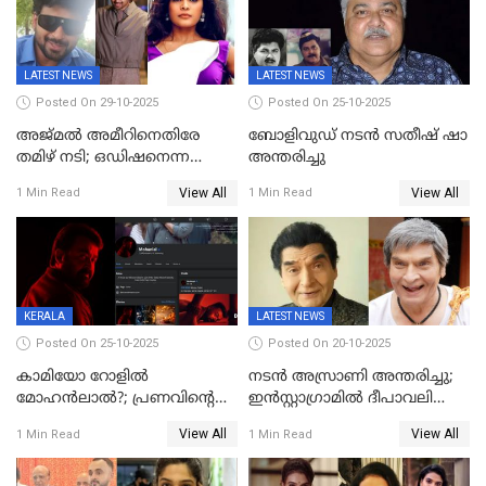
LATEST NEWS
LATEST NEWS
Posted On 29-10-2025
Posted On 25-10-2025
അജ്മല്‍ അമീറിനെതിരേ
ബോളിവുഡ് നടൻ സതീഷ് ഷാ
തമിഴ് നടി; ഒഡിഷനെന്ന
അന്തരിച്ചു
വ്യാജേന ഹോട്ടല്‍മുറിയിലേക്ക്
View All
View All
1 Min Read
1 Min Read
വിളിച്ചു, മോശം പെരുമാറ്റം
KERALA
LATEST NEWS
Posted On 25-10-2025
Posted On 20-10-2025
കാമിയോ റോളിൽ
നടന്‍ അസ്രാണി അന്തരിച്ചു;
മോഹൻലാൽ?; പ്രണവിന്റെ
ഇന്‍‌സ്റ്റാഗ്രാമില്‍ ദീപാവലി
ചിത്രത്തിന്റെ ട്രെയിലറിന്
ആശംസ നേര്‍ന്ന്
View All
View All
1 Min Read
1 Min Read
പിന്നാലെ ഡിപി; ചർച്ചയായി
മണിക്കൂറുകള്‍ക്കകം
സോഷ്യൽ മീഡിയ ചിത്രങ്ങൾ
വിയോഗം