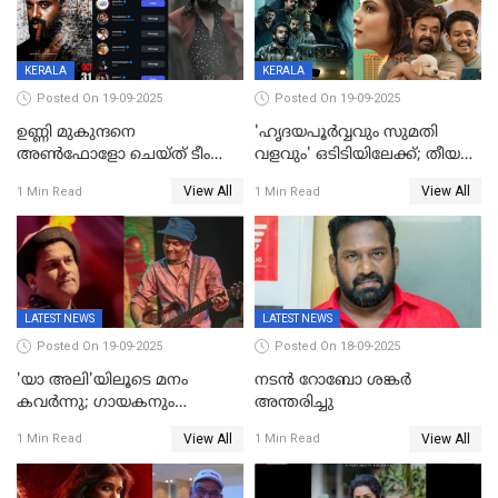
KERALA
KERALA
Posted On 19-09-2025
Posted On 19-09-2025
ഉണ്ണി മുകുന്ദനെ
'ഹൃദയപൂര്‍വ്വവും സുമതി
അൺഫോളോ ചെയ്ത് ടീം
വളവും' ഒടിടിയിലേക്ക്; തീയതി
മാർക്കോ; ലോർഡ്
പുറത്ത്
View All
View All
1 Min Read
1 Min Read
മാർക്കോയിൽ യാഷ്,
പൃഥ്വിരാജ്,
മമ്മുട്ടി,മോഹൻലാൽ..ചർച്ചകളുമായി
സൈബർലോകവും
LATEST NEWS
LATEST NEWS
Posted On 19-09-2025
Posted On 18-09-2025
'യാ അലി'യിലൂടെ മനം
നടൻ റോബോ ശങ്കർ
കവർന്നു; ഗായകനും
അന്തരിച്ചു
നടനുമായ സുബിന്‍ ഗാര്‍ഗ്
View All
View All
1 Min Read
1 Min Read
അന്തരിച്ചു