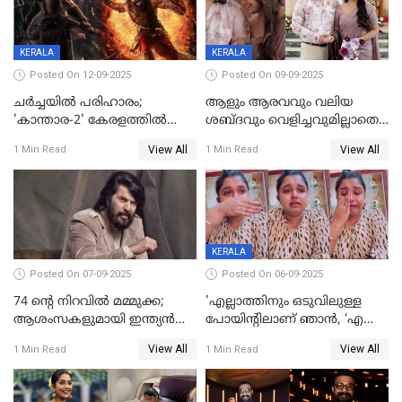
KERALA
KERALA
Posted On 12-09-2025
Posted On 09-09-2025
ചർച്ചയിൽ പരിഹാരം;
ആളും ആരവവും വലിയ
'കാന്താര-2' കേരളത്തിൽ
ശബ്ദവും വെളിച്ചവുമില്ലാതെ
പ്രദർശിപ്പിക്കുമെന്ന്
അതങ്ങ് നിർവഹിച്ചു;
View All
View All
1 Min Read
1 Min Read
ഫിയോക്ക്
വിവാഹിതയായെന്ന്‌ നടി ​
ഗ്രേസ് ആന്റണി
KERALA
Posted On 07-09-2025
Posted On 06-09-2025
74 ന്റെ നിറവിൽ മമ്മുക്ക;
'എല്ലാത്തിനും ഒടുവിലുള്ള
ആശംസകളുമായി ഇന്ത്യൻ
പോയിന്റിലാണ് ഞാൻ, ‘എന്‍റെ
സിനിമാ ലോകം
ചങ്ക് പൊട്ടിപ്പോവുക,
View All
View All
1 Min Read
1 Min Read
സ്നേഹിച്ചയാള്‍ തന്നെ
വഞ്ചിച്ചുപോയി’, ലൈവ്
വിഡിയോയിൽ