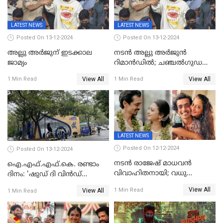
LATEST NEWS
LATEST NEWS
Posted On 13-12-2024
Posted On 13-12-2024
അല്ലു അർജുന് ഇടക്കാല
നടൻ അല്ലു അർജുൻ
ജാമ്യം
റിമാൻഡിൽ; ചഞ്ചൽഗുഡ
ജയിലിലേക്ക്
View All
View All
1 Min Read
1 Min Read
LATEST NEWS
Posted On 12-12-2024
Posted On 13-12-2024
നടൻ രാജേഷ് മാധവൻ
ഐ.എഫ്.എഫ്.കെ. രണ്ടാം
വിവാഹിതനായി; വധു
ദിനം: 'ഷുഡ് ദി വിൻഡ്
സഹസംവിധായിക ദീപ്തി
ഡ്രോപ്പ്' മുതൽ
View All
1 Min Read
View All
1 Min Read
കാരാട്ട്
'കിഷ്‌കികിന്ധാ കാണ്ഡം' വരെ