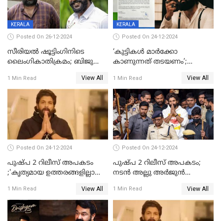
പ്രതിഫലം കുറയ്ക്കണമെന്നും
നിർമാതാക്കളുടെ സംഘടന
KERALA
KERALA
Posted On 26-12-2024
Posted On 24-12-2024
സീരിയല്‍ ഷൂട്ടിംഗിനിടെ
‘കുട്ടികൾ മാർക്കോ
ലൈംഗികാതിക്രമം; ബിജു
കാണുന്നത് തടയണം’;
സോപാനത്തിനും എസ് പി
തിയറ്ററുകളിൽ
View All
View All
1 Min Read
1 Min Read
ശ്രീകുമാറിനുമെതിരെ കേസ്
മാതാപിതാക്കൾക്കൊപ്പം
കുട്ടികളുമെത്തുന്നു;
മുഖ്യമന്ത്രിക്ക് പരാതി നൽകി
കെപിസിസി അംഗം
Posted On 24-12-2024
Posted On 24-12-2024
പുഷ്‌പ 2 റിലീസ് അപകടം
പുഷ്പ 2 റിലീസ് അപകടം;
;'കൃത്യമായ ഉത്തരങ്ങളില്ലാതെ
നടന്‍ അല്ലു അര്‍ജുൻ
അല്ലു അർജുൻ'
അന്വേഷണ സംഘത്തിന്
View All
View All
1 Min Read
1 Min Read
മുന്നിൽ ഹാജരായി