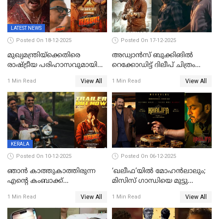
LATEST NEWS
Posted On 18-12-2025
Posted On 17-12-2025
മുഖ്യമന്ത്രിയ്ക്കെതിരെ
അഡ്വാൻസ് ബുക്കിങിൽ
രാഷ്ട്രീയ പരിഹാസവുമായി
റെക്കോഡിട്ട് ദിലീപ് ചിത്രം
ഭഭബ
‘ഭഭബ';ബുക്ക് മൈഷോയില്‍
View All
View All
1 Min Read
1 Min Read
റെക്കോർഡ് വിൽപ്പന;
മണിക്കൂറില്‍ വിറ്റത്
1000ത്തിന് മുകളിൽ ടിക്കറ്റ്
KERALA
Posted On 10-12-2025
Posted On 06-12-2025
ഞാന്‍ കാത്തുകാത്തിരുന്ന
‘ഖലീഫ’യിൽ മോഹൻലാലും;
എന്റെ കംബാക്ക്
മിസിസ് ഗാന്ധിയെ മുട്ടു
മൊമെന്റ്';'ഭ.ഭ. ബ' ട്രെയ്ലര്‍
കുത്തിച്ച മാമ്പറയ്ക്കൽ
View All
View All
1 Min Read
1 Min Read
പുറത്ത്
അഹമ്മദ് അലിയായെത്തും