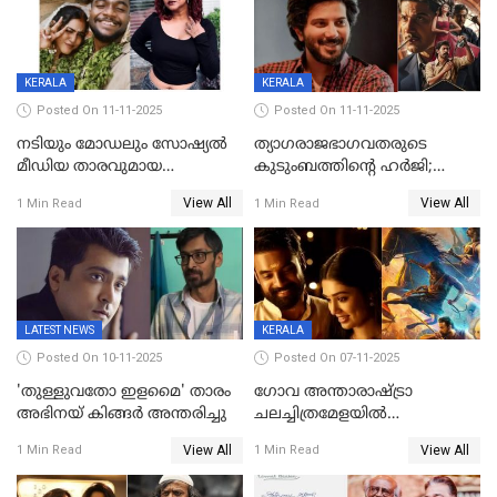
ഭീഷണി;അശ്ലീല
ട്രെയിലര്‍ പുറത്ത്
മെസേജുകളും വെളിപ്പെടുത്തി
മൃദുല വിജയ്
KERALA
KERALA
Posted On 11-11-2025
Posted On 11-11-2025
നടിയും മോഡലും സോഷ്യൽ
ത്യാഗരാജഭാഗവതരുടെ
മീഡിയ താരവുമായ
കുടുംബത്തിന്റെ ഹര്‍ജി;
'മസ്താനി' വിവാഹിതയായി,
ദുല്‍ഖര്‍ സല്‍മാന്
View All
View All
1 Min Read
1 Min Read
ഇന്ന്‌ നല്ലൊരു ബിസി ഡേ
ഹൈക്കോടതി നോട്ടീസ്‌
ആയിരുന്നുവെന്ന് നന്ദിത
ശങ്കര
LATEST NEWS
KERALA
Posted On 10-11-2025
Posted On 07-11-2025
'തുള്ളുവതോ ഇളമൈ' താരം
ഗോവ അന്താരാഷ്ട്രാ
അഭിനയ് കിങ്ങർ അന്തരിച്ചു
ചലച്ചിത്രമേളയില്‍
മത്സരവിഭാഗത്തിലേക്ക്
View All
View All
1 Min Read
1 Min Read
മലയാളത്തില്‍നിന്ന്
ഏകചിത്രമായി 'എആര്‍എം';