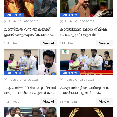
LATEST NEWS
LATEST NEWS
Posted On 02-10-2025
Posted On 30-09-2025
വാങ്ങിയത് വൻ തുകയ്ക്ക്;
കാത്തിരുന്ന മെഗാ നിമിഷം;
ഋഷഭ് ഷെട്ടിയുടെ 'കാന്താര
മെഗാ സ്റ്റാർ റിട്ടേൺസ്;
ചാപ്റ്റർ 1' ഒടിടിയിൽ എവിടെ
7മാസത്തിനു ശേഷം
View All
View All
1 Min Read
1 Min Read
കാണാം
ക്യാമറയ്ക്ക് മുന്നിലേക്ക്
LATEST NEWS
LATEST NEWS
Posted On 24-09-2025
Posted On 23-09-2025
‘ആ വരികള്‍ ‘വീണപൂവി’ലേത്
രാജ്യത്തിന്റെ പൊൻതൂവൽ;
അല്ല, ഫാൽക്കെ പുരസ്‌കാരം
ഫാൽക്കേ പുരസ്കാരം
ഏറ്റുവാങ്ങിക്കൊണ്ട്
ഏറ്റുവാങ്ങി മോഹൻലാൽ,
View All
View All
1 Min Read
33 Min Read
മോഹന്‍ലാല്‍ ഉദ്ധരിച്ച
സിനിമ ആത്മാവിന്റെ
വരികളെ ചൊല്ലി
സ്പന്ദനമെന്ന് ലാൽ;
സാമൂഹികമാധ്യമങ്ങളില്‍
ഉർവശിക്കും വിജയരാഘവനും