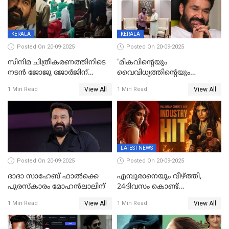
KERALA
KERALA
Posted On 20-09-2025
Posted On 20-09-2025
സിനിമ ചിത്രീകരണത്തിനിടെ
'മികവിന്റെയും
നടൻ ജോജു ജോർജിന്
വൈവിധ്യത്തിന്റെയും
അപകടം;നടൻ ദീപക്
പ്രതീകം'; മോഹൻലാലിനെ
View All
View All
1 Min Read
1 Min Read
പറമ്പോലും ഈ സമയം
അഭിനന്ദിച്ച് പ്രധാനമന്ത്രി
ജീപ്പിൽ
LATEST NEWS
Posted On 20-09-2025
Posted On 20-09-2025
ദാദാ സാഹേബ് ഫാൽക്കെ
എമ്പുരാനെയും വീഴ്ത്തി,
പുരസ്‌കാരം മോഹൻലാലിന്
24ദിവസം കൊണ്ട്
മലയാളത്തിലെ പുത്തൻ
View All
View All
1 Min Read
1 Min Read
ഇൻഡസ്ട്രി ഹിറ്റ്;
റെക്കോർഡുമായി ലോക