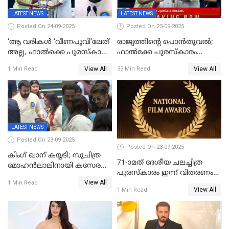
LATEST NEWS
LATEST NEWS
Posted On 24-09-2025
Posted On 23-09-2025
‘ആ വരികള്‍ ‘വീണപൂവി’ലേത്
രാജ്യത്തിന്റെ പൊൻതൂവൽ;
അല്ല, ഫാൽക്കെ പുരസ്‌കാരം
ഫാൽക്കേ പുരസ്കാരം
ഏറ്റുവാങ്ങിക്കൊണ്ട്
ഏറ്റുവാങ്ങി മോഹൻലാൽ,
View All
View All
1 Min Read
33 Min Read
മോഹന്‍ലാല്‍ ഉദ്ധരിച്ച
സിനിമ ആത്മാവിന്റെ
വരികളെ ചൊല്ലി
സ്പന്ദനമെന്ന് ലാൽ;
സാമൂഹികമാധ്യമങ്ങളില്‍
ഉർവശിക്കും വിജയരാഘവനും
ചര്‍ച്ച
ദേശീയ അവാർഡ്
LATEST NEWS
Posted On 23-09-2025
Posted On 23-09-2025
കിംഗ് ഖാന് കയ്യടി; സുചിത്ര
71-ാമത് ദേശീയ ചലച്ചിത്ര
മോഹൻലാലിനായി കസേര
പുരസ്‌കാരം ഇന്ന് വിതരണം
ഒരുക്കിക്കൊടുത്ത് ഷാരുഖ്
View All
ചെയ്യും
1 Min Read
ഖാൻ
View All
1 Min Read