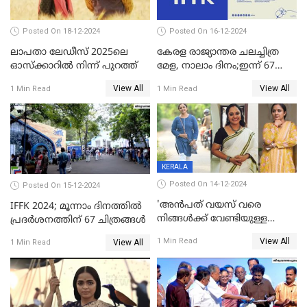
Posted On 18-12-2024
Posted On 16-12-2024
ലാപതാ ലേഡീസ് 2025ലെ
കേരള രാജ്യാന്തര ചലച്ചിത്ര
ഓസ്‌ക്കാറില്‍ നിന്ന് പുറത്ത്
മേള, നാലാം ദിനം;ഇന്ന് 67
ചിത്രങ്ങൾ പ്രദർശിപ്പിക്കും
View All
View All
1 Min Read
1 Min Read
KERALA
Posted On 14-12-2024
Posted On 15-12-2024
'അന്‍പത് വയസ് വരെ
IFFK 2024; മൂന്നാം ദിനത്തില്‍
നിങ്ങള്‍ക്ക് വേണ്ടിയുള്ള
പ്രദര്‍ശനത്തിന് 67 ചിത്രങ്ങള്‍
ജീവിതമായിരുന്നു'; ഇനി ഒരു
View All
1 Min Read
View All
1 Min Read
കൂട്ട് ആവശ്യമുണ്ട്; കല്യാണം
കഴിക്കാമെന്ന് തോന്നി
തുടങ്ങിയിട്ടുണ്ടെന്ന് നിഷ
സാരംഗ്