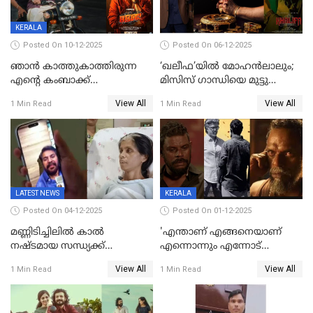
KERALA
Posted On 10-12-2025
Posted On 06-12-2025
ഞാന്‍ കാത്തുകാത്തിരുന്ന
‘ഖലീഫ’യിൽ മോഹൻലാലും;
എന്റെ കംബാക്ക്
മിസിസ് ഗാന്ധിയെ മുട്ടു
മൊമെന്റ്';'ഭ.ഭ. ബ' ട്രെയ്ലര്‍
കുത്തിച്ച മാമ്പറയ്ക്കൽ
View All
View All
1 Min Read
1 Min Read
പുറത്ത്
അഹമ്മദ് അലിയായെത്തും
LATEST NEWS
KERALA
Posted On 04-12-2025
Posted On 01-12-2025
മണ്ണിടിച്ചിലിൽ കാല്‍
'എന്താണ് എങ്ങനെയാണ്
നഷ്ടമായ സന്ധ്യക്ക്
എന്നൊന്നും എന്നോട്
ആശ്വാസമായി മമ്മൂട്ടിയുടെ
ചോദിക്കരുത്',ജയിലര്‍ ടുവില്‍
View All
View All
1 Min Read
1 Min Read
വീഡിയോകോൾ;
താനുമുണ്ടെന്ന് വിനായകൻ
കൃത്രിമക്കാല്‍ നല്‍കാമെന്ന്
താരം, വീട്