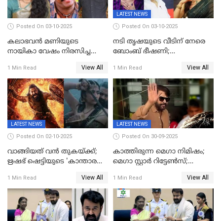
LATEST NEWS
Posted On 03-10-2025
Posted On 03-10-2025
കലാഭവൻ മണിയുടെ
നടി തൃഷയുടെ വീടിന് നേരെ
നായികാ വേഷം നിരസിച്ച
ബോംബ് ഭീഷണി;
നടിയെക്കുറിച്ച് വിനയൻ; "ആ
പരിശോധനയിൽ വ്യാജമെന്ന്
View All
View All
1 Min Read
1 Min Read
നടി ദിവ്യ ഉണ്ണിയല്ലെന്നും
കണ്ടെത്തൽ
സമൂഹമാധ്യമത്തിൽ കുറിപ്പ്
LATEST NEWS
LATEST NEWS
Posted On 02-10-2025
Posted On 30-09-2025
വാങ്ങിയത് വൻ തുകയ്ക്ക്;
കാത്തിരുന്ന മെഗാ നിമിഷം;
ഋഷഭ് ഷെട്ടിയുടെ 'കാന്താര
മെഗാ സ്റ്റാർ റിട്ടേൺസ്;
ചാപ്റ്റർ 1' ഒടിടിയിൽ എവിടെ
7മാസത്തിനു ശേഷം
View All
View All
1 Min Read
1 Min Read
കാണാം
ക്യാമറയ്ക്ക് മുന്നിലേക്ക്