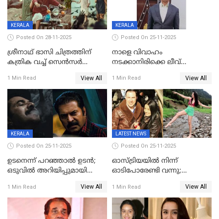
നിര്‍മിക്കുന്നതിനുള്ള
ഇടപെടലും നടത്തും
KERALA
KERALA
Posted On 28-11-2025
Posted On 25-11-2025
ശ്രീനാഥ് ഭാസി ചിത്രത്തിന്
നാളെ വിവാഹം
കത്രിക വച്ച് സെൻസർ
നടക്കാനിരിക്കെ ലീവ്
ബോർഡ്, 'എട്ട് സീനുകൾ
നൽകിയില്ല; എസ്ഐആർ
View All
View All
1 Min Read
1 Min Read
മാറ്റണം';പൊങ്കാല റിലീസ് മാറ്റി
സൂപ്പർവൈസർ
ജീവനൊടുക്കി
KERALA
LATEST NEWS
Posted On 25-11-2025
Posted On 25-11-2025
ഉടനെന്ന് പറഞ്ഞാൽ ഉടൻ;
ഓസ്ട്രിയയിൽ നിന്ന്
ഒടുവിൽ അറിയിപ്പുമായി
ഓടിപോരേണ്ടി വന്നു;
മമ്മൂട്ടി, കളങ്കാവൽ പുതിയ
വൈകാരികമായും
View All
View All
1 Min Read
1 Min Read
റിലീസ് തീയതി പുറത്ത്
ശാരീരികമായും ഉപദ്രവിച്ചു;
ഭർത്താവിനെതിരെ 50 കോടി
രൂപ നഷ്ടപരിഹാരം