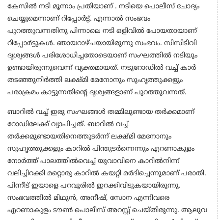
കേസിൽ നടി മൂന്നാം പ്രതിയാണ് . നടിയെ പൊലീസ് ചോദ്യം
ചെയ്യുമെന്നാണ് റിപ്പോർട്ട്. എന്നാൽ സംഭവം
പുറത്തുവന്നതിനു പിന്നാലെ നടി ഒളിവിൽ പോയതായാണ്
റിപ്പോർട്ടുകൾ. ഞായറാഴ്ചയായിരുന്നു സംഭവം. സിസിടിവി
ദൃശ്യങ്ങൾ പരിശോധിച്ചതോടെയാണ് സംഘത്തിൽ നടിയും
ഉണ്ടായിരുന്നുവെന്ന് വ്യക്തമായത്. നടുറോഡിൽ വച്ച് കാർ
തടഞ്ഞുനിർത്തി ലക്ഷ്മി മേനോനും സുഹൃത്തുക്കളും
പരാക്രമം കാട്ടുന്നതിന്റെ ദൃശ്യങ്ങളാണ് പുറത്തുവന്നത്.
ബാറിൽ വച്ച് ഇരു സംഘങ്ങൾ തമ്മിലുണ്ടായ തർക്കമാണ്
റോഡിലേക്ക് വ്യാപിച്ചത്. ബാറിൽ‌ വച്ച്
തർ‌ക്കമുണ്ടായതിനെത്തുടർന്ന് ലക്ഷ്മി മേനോനും
സുഹൃത്തുക്കളും കാറിൽ പിന്തുടർന്നെന്നും എറണാകുളം
നോർത്ത് പാലത്തിൽവെച്ച് യുവാവിനെ കാറിൽനിന്ന്
വലിച്ചിറക്കി മറ്റൊരു കാറിൽ കയറ്റി മർദിച്ചെന്നുമാണ് പരാതി.
പിന്നീട് ഇയാളെ പറവൂരിൽ ഇറക്കിവിടുകയായിരുന്നു.
സംഭവത്തിൽ മിഥുൻ, അനീഷ്, സോന എന്നിവരെ
എറണാകുളം ടൗൺ പൊലീസ് അറസ്റ്റ് ചെയ്തിരുന്നു. ആലുവ