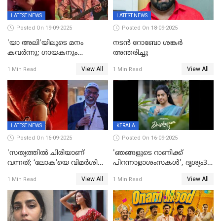
LATEST NEWS
LATEST NEWS
Posted On 19-09-2025
Posted On 18-09-2025
'യാ അലി'യിലൂടെ മനം
നടൻ റോബോ ശങ്കർ
കവർന്നു; ഗായകനും
അന്തരിച്ചു
നടനുമായ സുബിന്‍ ഗാര്‍ഗ്
View All
View All
1 Min Read
1 Min Read
അന്തരിച്ചു
LATEST NEWS
KERALA
Posted On 16-09-2025
Posted On 16-09-2025
'സത്യത്തിൽ ചിരിയാണ്
'ഞങ്ങളുടെ റാണിക്ക്
വന്നത്; ‘ലോക’യെ വിമർശിച്ച്
പിറന്നാളാശംസകൾ', ദൃശ്യം3-
മുരളി തുമ്മാരുകുടി
യിലെ മീനയുടെ ക്യാരക്റ്റർ
View All
View All
1 Min Read
1 Min Read
പോസ്റ്റർ പുറത്തുവിട്ടു