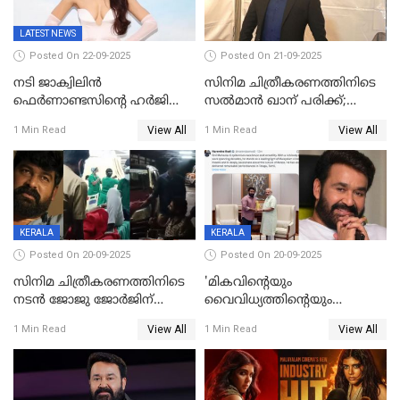
LATEST NEWS
Posted On 22-09-2025
Posted On 21-09-2025
നടി ജാക്വിലിന്‍
സിനിമ ചിത്രീകരണത്തിനിടെ
ഫെര്‍ണാണ്ടസിന്റെ ഹര്‍ജി
സൽമാൻ ഖാന് പരിക്ക്;
സുപ്രീം കോടതി തള്ളി
ചികിത്സയിൽ;
View All
View All
1 Min Read
1 Min Read
മുംബൈയിലേക്ക് മടങ്ങി
KERALA
KERALA
Posted On 20-09-2025
Posted On 20-09-2025
സിനിമ ചിത്രീകരണത്തിനിടെ
'മികവിന്റെയും
നടൻ ജോജു ജോർജിന്
വൈവിധ്യത്തിന്റെയും
അപകടം;നടൻ ദീപക്
പ്രതീകം'; മോഹൻലാലിനെ
View All
View All
1 Min Read
1 Min Read
പറമ്പോലും ഈ സമയം
അഭിനന്ദിച്ച് പ്രധാനമന്ത്രി
ജീപ്പിൽ