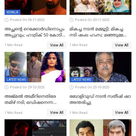
KERALA
Posted On 05-11-2025
Posted On 03-11-2025
അച്ഛന്റെ റെക്കോർഡിനൊപ്പം
മികച്ച നടൻ മമ്മൂട്ടി; മികച്ച
അപ്പുവും; ഹാട്രിക് 50 കോടി
നടി ഷംല ഹംസ; മഞ്ഞുമ്മൽ
നേട്ടവുമായി പ്രണവ്
ബോയ്സ് മികച്ച ചിത്രം
View All
View All
1 Min Read
1 Min Read
മോഹൻലാൽ, 'ഡീയസ്
ഈറേ' കുതിപ്പ്
LATEST NEWS
LATEST NEWS
Posted On 29-10-2025
Posted On 25-10-2025
അജ്മല്‍ അമീറിനെതിരേ
ബോളിവുഡ് നടൻ സതീഷ് ഷാ
തമിഴ് നടി; ഒഡിഷനെന്ന
അന്തരിച്ചു
വ്യാജേന ഹോട്ടല്‍മുറിയിലേക്ക്
View All
View All
1 Min Read
1 Min Read
വിളിച്ചു, മോശം പെരുമാറ്റം