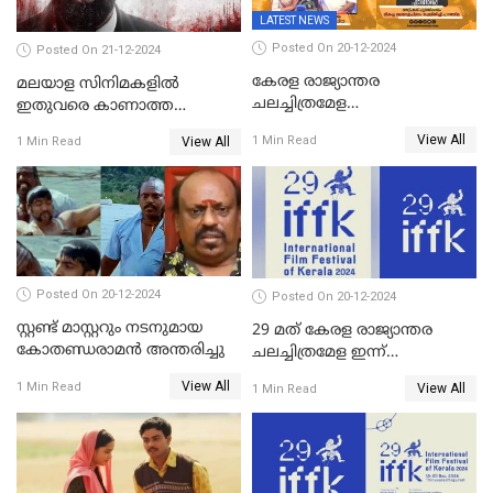
LATEST NEWS
Posted On 20-12-2024
Posted On 21-12-2024
കേരള രാജ്യാന്തര
മലയാള സിനിമകളിൽ
ചലച്ചിത്രമേള
ഇതുവരെ കാണാത്ത
സമാപിച്ചു,സ്പിരിറ്റ് ഓഫ്
വയലൻസുമായി ഉണ്ണി
View All
1 Min Read
View All
1 Min Read
സിനിമ അവാര്‍ഡ്
മുകുന്ദൻ ചിത്രം മാർക്കോ
സംവിധായിക പായല്‍
കപാഡിയയ്ക്ക് സമ്മാനിച്ചു;
ഫെമിനിച്ചി ഫാത്തിമയ്ക്ക്
അഞ്ച് പുരസ്കാരം
Posted On 20-12-2024
Posted On 20-12-2024
സ്റ്റണ്ട് മാസ്റ്ററും നടനുമായ
29 മത് കേരള രാജ്യാന്തര
കോതണ്ഡരാമൻ അന്തരിച്ചു
ചലച്ചിത്രമേള ഇന്ന്
സമാപിക്കും
View All
1 Min Read
View All
1 Min Read