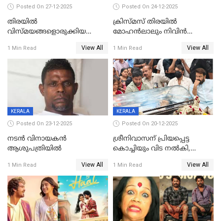
Posted On 27-12-2025
Posted On 24-12-2025
തിരയിൽ
ക്രിസ്മസ് തിരയിൽ
വിസ്മയങ്ങളൊരുക്കിയ
മോഹൻലാലും നിവിൻ
കലാസംവിധായകന്‍, കെ
പോളിയും ഉണ്ണി മുകുന്ദനും
View All
View All
1 Min Read
1 Min Read
ശേഖര്‍ അന്തരിച്ചു
ഷെയ്‌നും; 200 കോടി
മുടക്കിയെത്തുന്ന
വൃഷഭയുൾപ്പെടെ കാണാം
KERALA
KERALA
Posted On 23-12-2025
Posted On 20-12-2025
നടൻ വിനായകൻ
ശ്രീനിവാസന് പ്രിയപ്പെട്ട
ആശുപത്രിയിൽ
കൊച്ചിയും വിട നൽകി,
മൃതദേഹം വസതിയിൽ;
View All
View All
1 Min Read
1 Min Read
സംസ്കാരം നാളെ