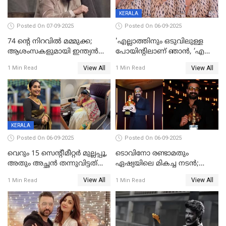
KERALA
Posted On 07-09-2025
Posted On 06-09-2025
74 ന്റെ നിറവിൽ മമ്മുക്ക;
'എല്ലാത്തിനും ഒടുവിലുള്ള
ആശംസകളുമായി ഇന്ത്യൻ
പോയിന്റിലാണ് ഞാൻ, ‘എന്‍റെ
സിനിമാ ലോകം
ചങ്ക് പൊട്ടിപ്പോവുക,
View All
View All
1 Min Read
1 Min Read
സ്നേഹിച്ചയാള്‍ തന്നെ
വഞ്ചിച്ചുപോയി’, ലൈവ്
വിഡിയോയിൽ
പൊട്ടിക്കരഞ്ഞ് നടി
KERALA
Posted On 06-09-2025
Posted On 06-09-2025
വെറും 15 സെന്റീമീറ്റര്‍ മുല്ലപ്പൂ,
ടൊവിനോ രണ്ടാമതും
അതും അച്ഛൻ തന്നുവിട്ടത്
ഏഷ്യയിലെ മികച്ച നടന്‍;
കൈവശം വച്ചതിന് ഒരു
2025ലെ സെപ്റ്റിമിയസ്
View All
View All
1 Min Read
1 Min Read
ലക്ഷം രൂപ പിഴ; നവ്യ
പുരസ്‌കാരം
28ദിവസത്തിനകം പിഴ
അടയ്ക്കണം