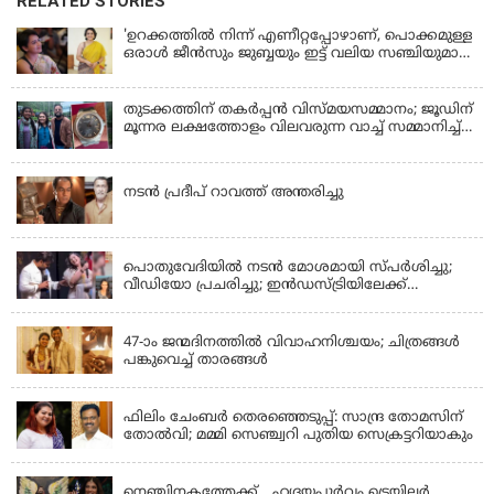
RELATED STORIES
'ഉറക്കത്തിൽ നിന്ന് എണീറ്റപ്പോഴാണ്, പൊക്കമുള്ള
ഒരാൾ ജീൻസും ജുബ്ബയും ഇട്ട് വലിയ സഞ്ചിയുമായി
നടന്നങ്ങു പോകുന്നത് കണ്ടത്; ചോദിച്ചപ്പോൾ
മരിച്ചുപോയെന്ന് പറഞ്ഞു; ആത്മാക്കളെ കണ്ടിട്ടു
ഉണ്ടെന്ന് നടി ലെന
തുടക്കത്തിന് തകർപ്പൻ വിസ്മയസമ്മാനം; ജൂഡിന്
മൂന്നര ലക്ഷത്തോളം വിലവരുന്ന വാച്ച് സമ്മാനിച്ച്
സുചിത്ര
KERALA
നടൻ പ്രദീപ് റാവത്ത് അന്തരിച്ചു
LATEST NEWS
പൊതുവേദിയില്‍ നടന്‍ മോശമായി സ്പര്‍ശിച്ചു;
വീഡിയോ പ്രചരിച്ചു; ഇന്‍ഡസ്ട്രിയിലേക്ക്
ഇനിയില്ലെന്ന് നടി
KERALA
47-ാം ജന്മദിനത്തിൽ വിവാഹനിശ്ചയം; ചിത്രങ്ങള്‍
പങ്കുവെച്ച് താരങ്ങൾ
KERALA
ഫിലിം ചേംബർ തെരഞ്ഞെടുപ്പ്: സാന്ദ്ര തോമസിന്
തോൽവി; മമ്മി സെഞ്ച്വറി പുതിയ സെക്രട്ടറിയാകും
LATEST NEWS
നെഞ്ചിനകത്തേക്ക്... ഹൃദയപൂര്‍വം ട്രെയിലര്‍