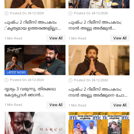
Posted On 24-12-2024
Posted On 24-12-2024
പുഷ്‌പ 2 റിലീസ് അപകടം
പുഷ്പ 2 റിലീസ് അപകടം;
;'കൃത്യമായ ഉത്തരങ്ങളില്ലാതെ
നടന്‍ അല്ലു അര്‍ജുൻ
അല്ലു അർജുൻ'
അന്വേഷണ സംഘത്തിന്
View All
View All
1 Min Read
1 Min Read
മുന്നിൽ ഹാജരായി
LATEST NEWS
Posted On 24-12-2024
Posted On 24-12-2024
ദൃശ്യം 3 വരുന്നു, തിരക്കഥ
പുഷ്പ 2 റിലീസ് അപകടം;
കേട്ടപ്പോള്‍ ഞാന്‍
നടന്‍ അല്ലു അര്‍ജുനെ ചോദ്യം
ഞെട്ടിപ്പോയി,അഭിമുഖത്തിൽ
ചെയ്യും
View All
1 Min Read
View All
1 Min Read
സ്ഥിരീകരിച്ച് മോഹൻലാൽ