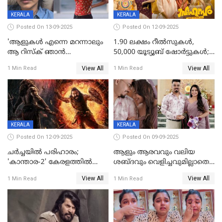
KERALA
KERALA
Posted On 13-09-2025
Posted On 12-09-2025
'ആളുകള്‍ എന്നെ മറന്നാലും
1.90 ലക്ഷം റീല്‍സുകള്‍,
ആ റിസ്ക് ഞാൻ
50,000 യൂട്യൂബ് ഷോര്‍ട്ടുകള്‍;
ഏറ്റെടുക്കുന്നു'; അപകടം
ആടിയും പാടിയും ആഗോള
View All
View All
1 Min Read
1 Min Read
മനസിലായി, കടുത്ത
ഹിറ്റായി ഓണം മൂഡ് ഗാനം
തീരുമാനവുമായി ഐശ്വര്യ
ലക്ഷ്മി
KERALA
KERALA
Posted On 12-09-2025
Posted On 09-09-2025
ചർച്ചയിൽ പരിഹാരം;
ആളും ആരവവും വലിയ
'കാന്താര-2' കേരളത്തിൽ
ശബ്ദവും വെളിച്ചവുമില്ലാതെ
പ്രദർശിപ്പിക്കുമെന്ന്
അതങ്ങ് നിർവഹിച്ചു;
View All
View All
1 Min Read
1 Min Read
ഫിയോക്ക്
വിവാഹിതയായെന്ന്‌ നടി ​
ഗ്രേസ് ആന്റണി