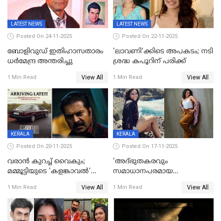
ആവശ്യപ്പെട്ട് മുൻ മിസ് ഇന്ത്യ
LATEST NEWS
LATEST NEWS
Posted On 24-11-2025
Posted On 22-11-2025
ബോളിവുഡ് ഇതിഹാസതാരം
'ലാവണി'ക്കിടെ അപകടം; നടി
ധർമേന്ദ്ര അന്തരിച്ചു
ശ്രദ്ധ കപൂറിന് പരിക്ക്
View All
View All
1 Min Read
1 Min Read
KERALA
KERALA
Posted On 20-11-2025
Posted On 17-11-2025
വരാൻ കുറച്ച് വൈകും;
'അദ്‌ഭുതകരവും
മമ്മൂട്ടിയുടെ 'കളങ്കാവൽ'
സമാധാനപരമായ
റിലീസ് മാറ്റി
ഘട്ടത്തിലാണിപ്പോൾ';
View All
View All
1 Min Read
1 Min Read
വിവാഹമോചിതയായെന്ന് മീര
വാസുദേവൻ