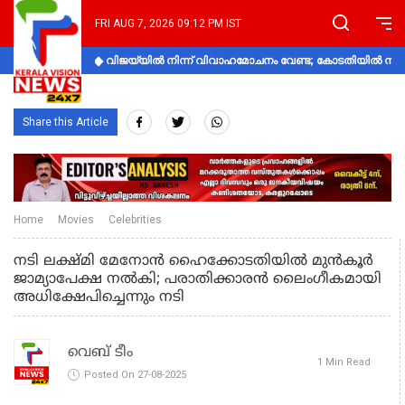
FRI AUG 7, 2026 09:12 PM IST
വിജയ്‌യിൽ നിന്ന് വിവാഹമോചനം വേണ്ട; കോടതിയിൽ നിലപാ
Share this Article
Home
Movies
Celebrities
നടി ലക്ഷ്മി മേനോൻ ഹൈക്കോടതിയിൽ മുൻ‌കൂർ
ജാമ്യാപേക്ഷ നൽകി; പരാതിക്കാരൻ ലൈംഗീകമായി
അധിക്ഷേപിച്ചെന്നും നടി
വെബ് ടീം
1 Min Read
Posted On 27-08-2025