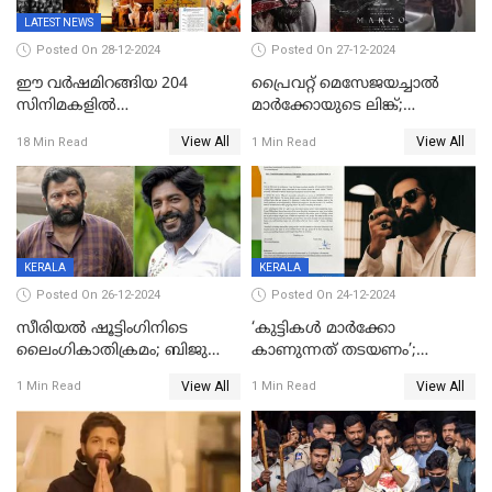
LATEST NEWS
Posted On 28-12-2024
Posted On 27-12-2024
ഈ വർഷമിറങ്ങിയ 204
പ്രൈവറ്റ് മെസേജയച്ചാല്‍
സിനിമകളിൽ
മാർക്കോയുടെ ലിങ്ക്;
നേട്ടമുണ്ടാക്കിയത് വെറും 26
വ്യാജപതിപ്പ് കേസിൽ ആലുവ
View All
View All
18 Min Read
1 Min Read
ചിത്രങ്ങൾ; 2024ൽ സിനിമാ
സ്വദേശി അറസ്റ്റില്‍
വ്യവസായത്തിന് നഷ്ടം 700
കോടി; അഭിനേതാക്കൾ
പ്രതിഫലം കുറയ്ക്കണമെന്നും
നിർമാതാക്കളുടെ സംഘടന
KERALA
KERALA
Posted On 26-12-2024
Posted On 24-12-2024
സീരിയല്‍ ഷൂട്ടിംഗിനിടെ
‘കുട്ടികൾ മാർക്കോ
ലൈംഗികാതിക്രമം; ബിജു
കാണുന്നത് തടയണം’;
സോപാനത്തിനും എസ് പി
തിയറ്ററുകളിൽ
View All
View All
1 Min Read
1 Min Read
ശ്രീകുമാറിനുമെതിരെ കേസ്
മാതാപിതാക്കൾക്കൊപ്പം
കുട്ടികളുമെത്തുന്നു;
മുഖ്യമന്ത്രിക്ക് പരാതി നൽകി
കെപിസിസി അംഗം