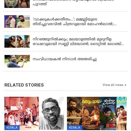
പുറത്ത്
LATEST NEWS
'വാക്കുകള്‍ക്കതീതം...'; മമ്മൂട്ടിയുടെ
തിരിച്ചുവരവില്‍ ചിത്രവുമായി മോഹന്‍ലാല്‍;
ഇച്ചാക്കയ്ക്ക് ലാലുവിന്റെ സ്‌നേഹചുംബനം
KERALA
നിറഞ്ഞുനിൽക്കും; മലയാളത്തിൽ മുഴുനീള
വേഷവുമായി സണ്ണി ലിയോൺ; ടൈറ്റിൽ ലോഞ്ച്
നടന്നു
KERALA
സംവിധായകൻ നിസാർ അന്തരിച്ചു
RELATED STORIES
View all news
KERALA
KERALA