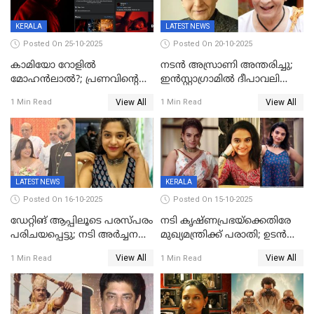
KERALA
LATEST NEWS
Posted On 25-10-2025
Posted On 20-10-2025
കാമിയോ റോളിൽ
നടന്‍ അസ്രാണി അന്തരിച്ചു;
മോഹൻലാൽ?; പ്രണവിന്റെ
ഇന്‍‌സ്റ്റാഗ്രാമില്‍ ദീപാവലി
ചിത്രത്തിന്റെ ട്രെയിലറിന്
ആശംസ നേര്‍ന്ന്
View All
View All
1 Min Read
1 Min Read
പിന്നാലെ ഡിപി; ചർച്ചയായി
മണിക്കൂറുകള്‍ക്കകം
സോഷ്യൽ മീഡിയ ചിത്രങ്ങൾ
വിയോഗം
LATEST NEWS
KERALA
Posted On 16-10-2025
Posted On 15-10-2025
ഡേറ്റിങ് ആപ്പിലൂടെ പരസ്പരം
നടി കൃഷ്ണപ്രഭയ്‌ക്കെതിരേ
പരിചയപ്പെട്ടു; നടി അർച്ചന
മുഖ്യമന്ത്രിക്ക് പരാതി; ഉടൻ
കവി വിവാഹിതയായി
ഇടപെടല്‍ വേണമെന്നും
View All
View All
1 Min Read
1 Min Read
പരാതിയിൽ