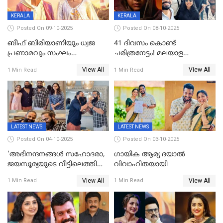
KERALA
KERALA
Posted On 09-10-2025
Posted On 08-10-2025
ബീഫ് ബിരിയാണിയും ധ്വജ
41 ദിവസം കൊണ്ട്
പ്രണാമവും സംഘം
ചരിത്രനേട്ടം! മലയാള
കാവലുണ്ടും വേണ്ട'; ഷെയ്ൻ
സിനിമയിൽ പുതിയ
View All
View All
1 Min Read
1 Min Read
നിഗത്തിന്റെ ഹാൽ
അധ്യായം, വിസ്മയമായി
സിനിമയ്ക്ക്
ലോക 300 കോടി ക്ലബ്ബിൽ
സെൻസർബോർഡിന്റെ
കടുംവെട്ട്
LATEST NEWS
LATEST NEWS
Posted On 04-10-2025
Posted On 03-10-2025
'അഭിനന്ദനങ്ങൾ സഹോദരാ,
ഗായിക ആര്യ ദയാൽ
ജയസൂര്യയുടെ വീട്ടിലെത്തി
വിവാഹിതയായി
ഋഷഭ് ഷെട്ടി; കേക്ക് മുറിച്ച്
View All
View All
1 Min Read
1 Min Read
ആഘോഷം'