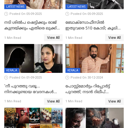
LATEST NEWS
LATEST NEWS
Posted On 05-09-2025
Posted On 05-09-2025
നടി ശിൽപ ഷെട്ടിക്കും രാജ്
ബോക്സോഫീസിൽ
കുന്ദ്രയ്ക്കും എതിരെ ലുക്ക്
ഇതുവരെ 510 കോടി; കൂലി
ഔട്ട് നോട്ടീസ്
ഇനി ഒടിടിയിലേക്ക്, റിലീസ്
View All
View All
1 Min Read
1 Min Read
തീയതി പുറത്ത്
KERALA
KERALA
Posted On 01-09-2025
Posted On 30-12-2024
'നീ പുറത്തു വരൂ...
പോസ്റ്റ്‌മോര്‍ട്ടം റിപ്പോര്‍ട്ട്
നിനക്കുണ്ടായ വേദനകള്‍
പുറത്ത്; നടൻ ദിലീപ്
സധൈര്യം പറയു';
ശങ്കറിന്റെ മരണകാരണം
View All
View All
1 Min Read
1 Min Read
'കരയേണ്ടതും ഒറ്റപ്പെടേണ്ടതും
ആന്തരിക രക്തസ്രാവം
വേട്ടക്കാരനാണ്, വേദനകള്‍
സധൈര്യം പറയു;
പെണ്‍കുട്ടിയോട് റിനി ആര്‍
ജോര്‍ജ്