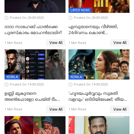
LATEST NEWS
Posted On 20-09-2025
Posted On 20-09-2025
ദാദാ സാഹേബ് ഫാൽക്കെ
എമ്പുരാനെയും വീഴ്ത്തി,
പുരസ്‌കാരം മോഹൻലാലിന്
24ദിവസം കൊണ്ട്
മലയാളത്തിലെ പുത്തൻ
View All
View All
1 Min Read
1 Min Read
ഇൻഡസ്ട്രി ഹിറ്റ്;
റെക്കോർഡുമായി ലോക
KERALA
KERALA
Posted On 19-09-2025
Posted On 19-09-2025
ഉണ്ണി മുകുന്ദനെ
'ഹൃദയപൂര്‍വ്വവും സുമതി
അൺഫോളോ ചെയ്ത് ടീം
വളവും' ഒടിടിയിലേക്ക്; തീയതി
മാർക്കോ; ലോർഡ്
പുറത്ത്
View All
View All
1 Min Read
1 Min Read
മാർക്കോയിൽ യാഷ്,
പൃഥ്വിരാജ്,
മമ്മുട്ടി,മോഹൻലാൽ..ചർച്ചകളുമായി
സൈബർലോകവും