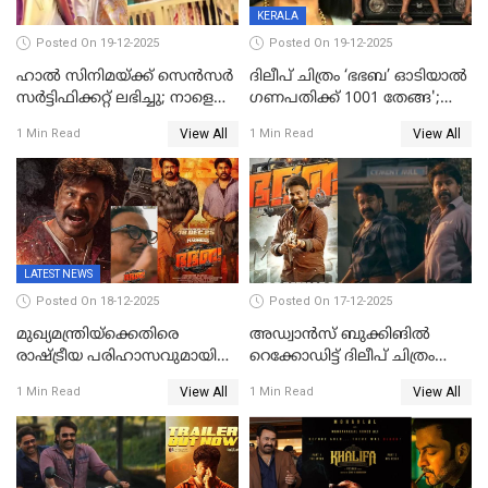
KERALA
Posted On 19-12-2025
Posted On 19-12-2025
ഹാല്‍ സിനിമയ്ക്ക് സെന്‍സര്‍
ദിലീപ് ചിത്രം ‘ഭഭബ’ ഓടിയാൽ
സര്‍ട്ടിഫിക്കറ്റ് ലഭിച്ചു; നാളെ
ഗണപതിക്ക് 1001 തേങ്ങ';
ട്രെയ്ലര്‍ പുറത്ത് വിടും
കലാമണ്ഡലം സത്യഭാമ
View All
View All
1 Min Read
1 Min Read
LATEST NEWS
Posted On 18-12-2025
Posted On 17-12-2025
മുഖ്യമന്ത്രിയ്ക്കെതിരെ
അഡ്വാൻസ് ബുക്കിങിൽ
രാഷ്ട്രീയ പരിഹാസവുമായി
റെക്കോഡിട്ട് ദിലീപ് ചിത്രം
ഭഭബ
‘ഭഭബ';ബുക്ക് മൈഷോയില്‍
View All
View All
1 Min Read
1 Min Read
റെക്കോർഡ് വിൽപ്പന;
മണിക്കൂറില്‍ വിറ്റത്
1000ത്തിന് മുകളിൽ ടിക്കറ്റ്