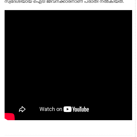
സ്വദേശിയായ ഐടി ജീവനക്കാരനാണ് പരാതി നൽകിയത്.