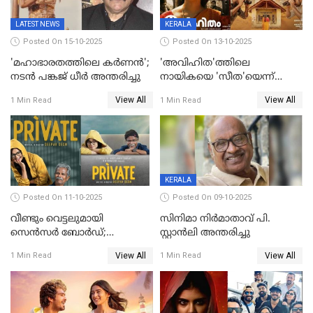
LATEST NEWS
KERALA
Posted On 15-10-2025
Posted On 13-10-2025
'മഹാഭാരതത്തിലെ കർണന്‍';
'അവിഹിത'ത്തിലെ
നടൻ പങ്കജ് ധീർ അന്തരിച്ചു
നായികയെ 'സീത'യെന്ന്
വിളിക്കണ്ട; വെട്ടി സെൻസർ
View All
View All
1 Min Read
1 Min Read
ബോർഡ്
KERALA
Posted On 11-10-2025
Posted On 09-10-2025
വീണ്ടും വെട്ടലുമായി
സിനിമാ നിർമാതാവ് പി.
സെന്‍സര്‍ ബോര്‍ഡ്;
സ്റ്റാൻലി അന്തരിച്ചു
'പ്രൈവറ്റ്' സിനിമയില്‍
View All
View All
1 Min Read
1 Min Read
തിരുത്തല്‍