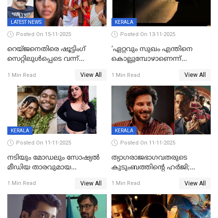
LATEST NEWS
KERALA
Posted On 15-11-2025
Posted On 13-11-2025
റെയ്ജനെതിരെ ഷൂട്ടിംഗ്
‘ഏറ്റവും സുഖം എന്തിനെ
സെറ്റിലുൾപ്പെടെ വന്ന്
കൊല്ലുമ്പോഴാണെന്ന്
യുവതിയുടെ പരാക്രമം;
അറിയാമോ?
View All
View All
1 Min Read
1 Min Read
ബിയര്‍ കുപ്പി തലയ്ക്ക് അടിച്ച്
വില്ലത്തരത്തിന്റെ അങ്ങേയറ്റം;
പൊട്ടിക്കുമെന്ന്
മമ്മൂട്ടി മാജിക്ക്, കളങ്കാവല്‍
ഭീഷണി;അശ്ലീല
ട്രെയിലര്‍ പുറത്ത്
മെസേജുകളും വെളിപ്പെടുത്തി
മൃദുല വിജയ്
KERALA
KERALA
Posted On 11-11-2025
Posted On 11-11-2025
നടിയും മോഡലും സോഷ്യൽ
ത്യാഗരാജഭാഗവതരുടെ
മീഡിയ താരവുമായ
കുടുംബത്തിന്റെ ഹര്‍ജി;
'മസ്താനി' വിവാഹിതയായി,
ദുല്‍ഖര്‍ സല്‍മാന്
View All
View All
1 Min Read
1 Min Read
ഇന്ന്‌ നല്ലൊരു ബിസി ഡേ
ഹൈക്കോടതി നോട്ടീസ്‌
ആയിരുന്നുവെന്ന് നന്ദിത
ശങ്കര