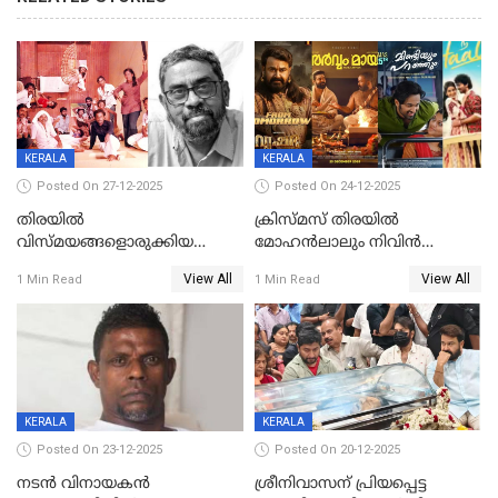
KERALA
KERALA
Posted On 27-12-2025
Posted On 24-12-2025
തിരയിൽ
ക്രിസ്മസ് തിരയിൽ
വിസ്മയങ്ങളൊരുക്കിയ
മോഹൻലാലും നിവിൻ
കലാസംവിധായകന്‍, കെ
പോളിയും ഉണ്ണി മുകുന്ദനും
View All
View All
1 Min Read
1 Min Read
ശേഖര്‍ അന്തരിച്ചു
ഷെയ്‌നും; 200 കോടി
മുടക്കിയെത്തുന്ന
വൃഷഭയുൾപ്പെടെ കാണാം
KERALA
KERALA
Posted On 23-12-2025
Posted On 20-12-2025
നടൻ വിനായകൻ
ശ്രീനിവാസന് പ്രിയപ്പെട്ട