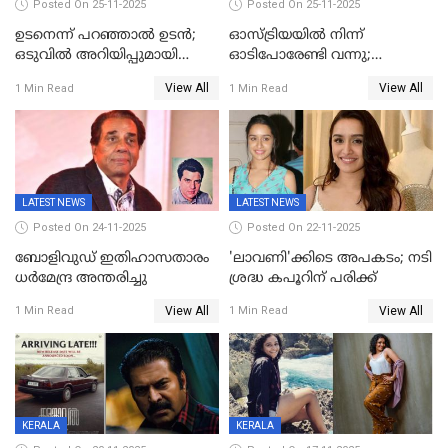
Posted On 25-11-2025
Posted On 25-11-2025
ഉടനെന്ന് പറഞ്ഞാൽ ഉടൻ;
ഓസ്ട്രിയയിൽ നിന്ന്
ഒടുവിൽ അറിയിപ്പുമായി
ഓടിപോരേണ്ടി വന്നു;
മമ്മൂട്ടി, കളങ്കാവൽ പുതിയ
വൈകാരികമായും
View All
View All
1 Min Read
1 Min Read
റിലീസ് തീയതി പുറത്ത്
ശാരീരികമായും ഉപദ്രവിച്ചു;
ഭർത്താവിനെതിരെ 50 കോടി
രൂപ നഷ്ടപരിഹാരം
ആവശ്യപ്പെട്ട് മുൻ മിസ് ഇന്ത്യ
LATEST NEWS
LATEST NEWS
Posted On 24-11-2025
Posted On 22-11-2025
ബോളിവുഡ് ഇതിഹാസതാരം
'ലാവണി'ക്കിടെ അപകടം; നടി
ധർമേന്ദ്ര അന്തരിച്ചു
ശ്രദ്ധ കപൂറിന് പരിക്ക്
View All
View All
1 Min Read
1 Min Read
KERALA
KERALA