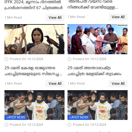
'അന്‍പത് വയസ് വരെ
IFFK 2024; മൂന്നാം ദിനത്തില്‍
നിങ്ങള്‍ക്ക് വേണ്ടിയുള്ള
പ്രദര്‍ശനത്തിന് 67 ചിത്രങ്ങള്‍
ജീവിതമായിരുന്നു'; ഇനി ഒരു
View All
1 Min Read
View All
1 Min Read
കൂട്ട് ആവശ്യമുണ്ട്; കല്യാണം
കഴിക്കാമെന്ന് തോന്നി
തുടങ്ങിയിട്ടുണ്ടെന്ന് നിഷ
സാരംഗ്
Posted On 14-12-2024
Posted On 14-12-2024
29-ാമത് കേരള രാജ്യാന്തര
29-ാമത് അന്താരാഷ്‌ട്ര
ചലച്ചിത്രമേളയുടെ സിഗ്നേച്ചർ
ചലച്ചിത്ര മേളയ്‌ക്ക് തുടക്കം
ഫിലിം 'സ്വപ്നായനം'
View All
View All
1 Min Read
1 Min Read
LATEST NEWS
LATEST NEWS
Posted On 13-12-2024
Posted On 13-12-2024