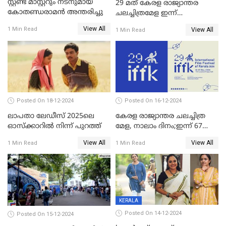
സ്റ്റണ്ട് മാസ്റ്ററും നടനുമായ
29 മത് കേരള രാജ്യാന്തര
കോതണ്ഡരാമൻ അന്തരിച്ചു
ചലച്ചിത്രമേള ഇന്ന്
സമാപിക്കും
View All
1 Min Read
View All
1 Min Read
Posted On 18-12-2024
Posted On 16-12-2024
ലാപതാ ലേഡീസ് 2025ലെ
കേരള രാജ്യാന്തര ചലച്ചിത്ര
ഓസ്‌ക്കാറില്‍ നിന്ന് പുറത്ത്
മേള, നാലാം ദിനം;ഇന്ന് 67
ചിത്രങ്ങൾ പ്രദർശിപ്പിക്കും
View All
View All
1 Min Read
1 Min Read
KERALA
Posted On 14-12-2024
Posted On 15-12-2024