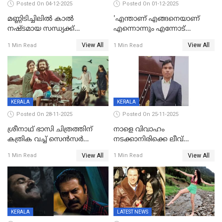
Posted On 04-12-2025
Posted On 01-12-2025
മണ്ണിടിച്ചിലിൽ കാല്‍
'എന്താണ് എങ്ങനെയാണ്
നഷ്ടമായ സന്ധ്യക്ക്
എന്നൊന്നും എന്നോട്
ആശ്വാസമായി മമ്മൂട്ടിയുടെ
ചോദിക്കരുത്',ജയിലര്‍ ടുവില്‍
View All
View All
1 Min Read
1 Min Read
വീഡിയോകോൾ;
താനുമുണ്ടെന്ന് വിനായകൻ
കൃത്രിമക്കാല്‍ നല്‍കാമെന്ന്
താരം, വീട്
നിര്‍മിക്കുന്നതിനുള്ള
ഇടപെടലും നടത്തും
KERALA
KERALA
Posted On 28-11-2025
Posted On 25-11-2025
ശ്രീനാഥ് ഭാസി ചിത്രത്തിന്
നാളെ വിവാഹം
കത്രിക വച്ച് സെൻസർ
നടക്കാനിരിക്കെ ലീവ്
ബോർഡ്, 'എട്ട് സീനുകൾ
നൽകിയില്ല; എസ്ഐആർ
View All
View All
1 Min Read
1 Min Read
മാറ്റണം';പൊങ്കാല റിലീസ് മാറ്റി
സൂപ്പർവൈസർ
ജീവനൊടുക്കി
KERALA
LATEST NEWS