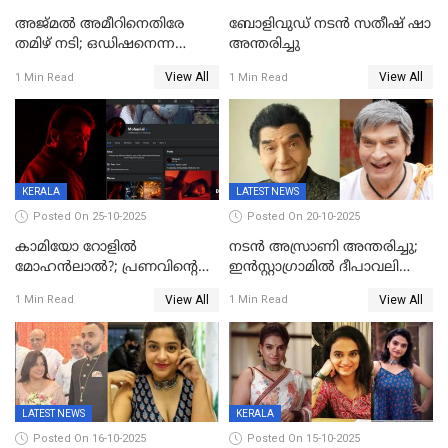
അജ്മല്‍ അമീറിനെതിരേ
ബോളിവുഡ് നടൻ സതീഷ് ഷാ
തമിഴ് നടി; ഒഡിഷനെന്ന
അന്തരിച്ചു
വ്യാജേന ഹോട്ടല്‍മുറിയിലേക്ക്
View All
View All
1 Min Read
1 Min Read
വിളിച്ചു, മോശം പെരുമാറ്റം
KERALA
LATEST NEWS
Posted On 25-10-2025
Posted On 20-10-2025
കാമിയോ റോളിൽ
നടന്‍ അസ്രാണി അന്തരിച്ചു;
മോഹൻലാൽ?; പ്രണവിന്റെ
ഇന്‍‌സ്റ്റാഗ്രാമില്‍ ദീപാവലി
ചിത്രത്തിന്റെ ട്രെയിലറിന്
ആശംസ നേര്‍ന്ന്
View All
View All
1 Min Read
1 Min Read
പിന്നാലെ ഡിപി; ചർച്ചയായി
മണിക്കൂറുകള്‍ക്കകം
സോഷ്യൽ മീഡിയ ചിത്രങ്ങൾ
വിയോഗം
LATEST NEWS
KERALA
Posted On 16-10-2025
Posted On 15-10-2025