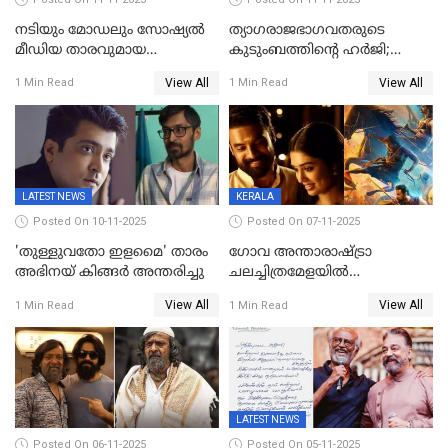
നടിയും മോഡലും സോഷ്യൽ
ത്യാഗരാജഭാഗവതരുടെ
മീഡിയ താരവുമായ
കുടുംബത്തിന്റെ ഹര്‍ജി;
'മസ്താനി' വിവാഹിതയായി,
ദുല്‍ഖര്‍ സല്‍മാന്
View All
View All
1 Min Read
1 Min Read
ഇന്ന്‌ നല്ലൊരു ബിസി ഡേ
ഹൈക്കോടതി നോട്ടീസ്‌
ആയിരുന്നുവെന്ന് നന്ദിത
ശങ്കര
LATEST NEWS
KERALA
Posted On 10-11-2025
Posted On 07-11-2025
'തുള്ളുവതോ ഇളമൈ' താരം
ഗോവ അന്താരാഷ്ട്രാ
അഭിനയ് കിങ്ങർ അന്തരിച്ചു
ചലച്ചിത്രമേളയില്‍
മത്സരവിഭാഗത്തിലേക്ക്
View All
View All
1 Min Read
1 Min Read
മലയാളത്തില്‍നിന്ന്
ഏകചിത്രമായി 'എആര്‍എം';
LATEST NEWS
Posted On 06-11-2025
Posted On 05-11-2025