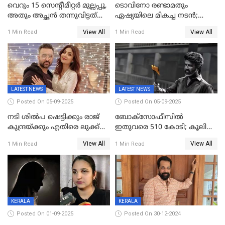
വെറും 15 സെന്റീമീറ്റര്‍ മുല്ലപ്പൂ,
ടൊവിനോ രണ്ടാമതും
അതും അച്ഛൻ തന്നുവിട്ടത്
ഏഷ്യയിലെ മികച്ച നടന്‍;
കൈവശം വച്ചതിന് ഒരു
2025ലെ സെപ്റ്റിമിയസ്
View All
View All
1 Min Read
1 Min Read
ലക്ഷം രൂപ പിഴ; നവ്യ
പുരസ്‌കാരം
28ദിവസത്തിനകം പിഴ
അടയ്ക്കണം
LATEST NEWS
LATEST NEWS
Posted On 05-09-2025
Posted On 05-09-2025
നടി ശിൽപ ഷെട്ടിക്കും രാജ്
ബോക്സോഫീസിൽ
കുന്ദ്രയ്ക്കും എതിരെ ലുക്ക്
ഇതുവരെ 510 കോടി; കൂലി
ഔട്ട് നോട്ടീസ്
ഇനി ഒടിടിയിലേക്ക്, റിലീസ്
View All
View All
1 Min Read
1 Min Read
തീയതി പുറത്ത്
KERALA
KERALA
Posted On 01-09-2025
Posted On 30-12-2024