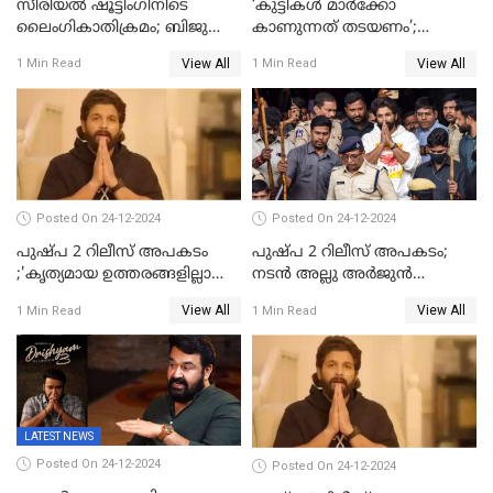
സീരിയല്‍ ഷൂട്ടിംഗിനിടെ
‘കുട്ടികൾ മാർക്കോ
ലൈംഗികാതിക്രമം; ബിജു
കാണുന്നത് തടയണം’;
സോപാനത്തിനും എസ് പി
തിയറ്ററുകളിൽ
View All
View All
1 Min Read
1 Min Read
ശ്രീകുമാറിനുമെതിരെ കേസ്
മാതാപിതാക്കൾക്കൊപ്പം
കുട്ടികളുമെത്തുന്നു;
മുഖ്യമന്ത്രിക്ക് പരാതി നൽകി
കെപിസിസി അംഗം
Posted On 24-12-2024
Posted On 24-12-2024
പുഷ്‌പ 2 റിലീസ് അപകടം
പുഷ്പ 2 റിലീസ് അപകടം;
;'കൃത്യമായ ഉത്തരങ്ങളില്ലാതെ
നടന്‍ അല്ലു അര്‍ജുൻ
അല്ലു അർജുൻ'
അന്വേഷണ സംഘത്തിന്
View All
View All
1 Min Read
1 Min Read
മുന്നിൽ ഹാജരായി
LATEST NEWS
Posted On 24-12-2024
Posted On 24-12-2024