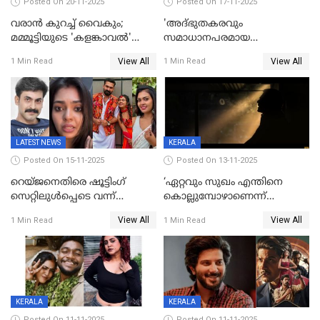
Posted On 20-11-2025
Posted On 17-11-2025
വരാൻ കുറച്ച് വൈകും;
'അദ്‌ഭുതകരവും
മമ്മൂട്ടിയുടെ 'കളങ്കാവൽ'
സമാധാനപരമായ
റിലീസ് മാറ്റി
ഘട്ടത്തിലാണിപ്പോൾ';
View All
View All
1 Min Read
1 Min Read
വിവാഹമോചിതയായെന്ന് മീര
വാസുദേവൻ
LATEST NEWS
KERALA
Posted On 15-11-2025
Posted On 13-11-2025
റെയ്ജനെതിരെ ഷൂട്ടിംഗ്
‘ഏറ്റവും സുഖം എന്തിനെ
സെറ്റിലുൾപ്പെടെ വന്ന്
കൊല്ലുമ്പോഴാണെന്ന്
യുവതിയുടെ പരാക്രമം;
അറിയാമോ?
View All
View All
1 Min Read
1 Min Read
ബിയര്‍ കുപ്പി തലയ്ക്ക് അടിച്ച്
വില്ലത്തരത്തിന്റെ അങ്ങേയറ്റം;
പൊട്ടിക്കുമെന്ന്
മമ്മൂട്ടി മാജിക്ക്, കളങ്കാവല്‍
ഭീഷണി;അശ്ലീല
ട്രെയിലര്‍ പുറത്ത്
മെസേജുകളും വെളിപ്പെടുത്തി
മൃദുല വിജയ്
KERALA
KERALA
Posted On 11-11-2025
Posted On 11-11-2025