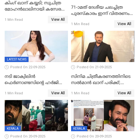
കിംഗ് ഖാന് കയ്യടി; സുചിത്ര
71-ാമത് ദേശീയ ചലച്ചിത്ര
മോഹൻലാലിനായി കസേര
പുരസ്‌കാരം ഇന്ന് വിതരണം
ഒരുക്കിക്കൊടുത്ത് ഷാരുഖ്
View All
ചെയ്യും
1 Min Read
ഖാൻ
View All
1 Min Read
LATEST NEWS
Posted On 22-09-2025
Posted On 21-09-2025
നടി ജാക്വിലിന്‍
സിനിമ ചിത്രീകരണത്തിനിടെ
ഫെര്‍ണാണ്ടസിന്റെ ഹര്‍ജി
സൽമാൻ ഖാന് പരിക്ക്;
സുപ്രീം കോടതി തള്ളി
ചികിത്സയിൽ;
View All
View All
1 Min Read
1 Min Read
മുംബൈയിലേക്ക് മടങ്ങി
KERALA
KERALA
Posted On 20-09-2025
Posted On 20-09-2025