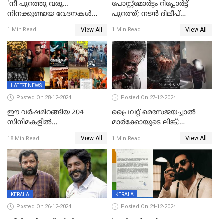
'നീ പുറത്തു വരൂ...
പോസ്റ്റ്‌മോര്‍ട്ടം റിപ്പോര്‍ട്ട്
നിനക്കുണ്ടായ വേദനകള്‍
പുറത്ത്; നടൻ ദിലീപ്
സധൈര്യം പറയു';
ശങ്കറിന്റെ മരണകാരണം
View All
View All
1 Min Read
1 Min Read
'കരയേണ്ടതും ഒറ്റപ്പെടേണ്ടതും
ആന്തരിക രക്തസ്രാവം
വേട്ടക്കാരനാണ്, വേദനകള്‍
സധൈര്യം പറയു;
പെണ്‍കുട്ടിയോട് റിനി ആര്‍
ജോര്‍ജ്
LATEST NEWS
Posted On 28-12-2024
Posted On 27-12-2024
ഈ വർഷമിറങ്ങിയ 204
പ്രൈവറ്റ് മെസേജയച്ചാല്‍
സിനിമകളിൽ
മാർക്കോയുടെ ലിങ്ക്;
നേട്ടമുണ്ടാക്കിയത് വെറും 26
വ്യാജപതിപ്പ് കേസിൽ ആലുവ
View All
View All
18 Min Read
1 Min Read
ചിത്രങ്ങൾ; 2024ൽ സിനിമാ
സ്വദേശി അറസ്റ്റില്‍
വ്യവസായത്തിന് നഷ്ടം 700
കോടി; അഭിനേതാക്കൾ
പ്രതിഫലം കുറയ്ക്കണമെന്നും
നിർമാതാക്കളുടെ സംഘടന
KERALA
KERALA
Posted On 26-12-2024
Posted On 24-12-2024