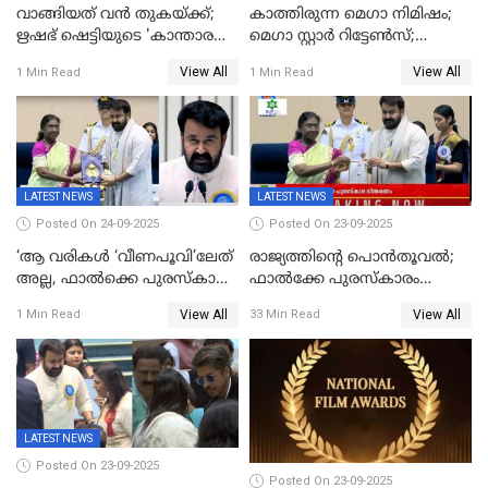
വാങ്ങിയത് വൻ തുകയ്ക്ക്;
കാത്തിരുന്ന മെഗാ നിമിഷം;
ഋഷഭ് ഷെട്ടിയുടെ 'കാന്താര
മെഗാ സ്റ്റാർ റിട്ടേൺസ്;
ചാപ്റ്റർ 1' ഒടിടിയിൽ എവിടെ
7മാസത്തിനു ശേഷം
View All
View All
1 Min Read
1 Min Read
കാണാം
ക്യാമറയ്ക്ക് മുന്നിലേക്ക്
LATEST NEWS
LATEST NEWS
Posted On 24-09-2025
Posted On 23-09-2025
‘ആ വരികള്‍ ‘വീണപൂവി’ലേത്
രാജ്യത്തിന്റെ പൊൻതൂവൽ;
അല്ല, ഫാൽക്കെ പുരസ്‌കാരം
ഫാൽക്കേ പുരസ്കാരം
ഏറ്റുവാങ്ങിക്കൊണ്ട്
ഏറ്റുവാങ്ങി മോഹൻലാൽ,
View All
View All
1 Min Read
33 Min Read
മോഹന്‍ലാല്‍ ഉദ്ധരിച്ച
സിനിമ ആത്മാവിന്റെ
വരികളെ ചൊല്ലി
സ്പന്ദനമെന്ന് ലാൽ;
സാമൂഹികമാധ്യമങ്ങളില്‍
ഉർവശിക്കും വിജയരാഘവനും
ചര്‍ച്ച
ദേശീയ അവാർഡ്
LATEST NEWS
Posted On 23-09-2025
Posted On 23-09-2025