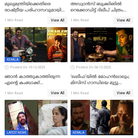
മുഖ്യമന്ത്രിയ്ക്കെതിരെ
അഡ്വാൻസ് ബുക്കിങിൽ
രാഷ്ട്രീയ പരിഹാസവുമായി
റെക്കോഡിട്ട് ദിലീപ് ചിത്രം
ഭഭബ
‘ഭഭബ';ബുക്ക് മൈഷോയില്‍
View All
View All
1 Min Read
1 Min Read
റെക്കോർഡ് വിൽപ്പന;
മണിക്കൂറില്‍ വിറ്റത്
1000ത്തിന് മുകളിൽ ടിക്കറ്റ്
KERALA
Posted On 10-12-2025
Posted On 06-12-2025
ഞാന്‍ കാത്തുകാത്തിരുന്ന
‘ഖലീഫ’യിൽ മോഹൻലാലും;
എന്റെ കംബാക്ക്
മിസിസ് ഗാന്ധിയെ മുട്ടു
മൊമെന്റ്';'ഭ.ഭ. ബ' ട്രെയ്ലര്‍
കുത്തിച്ച മാമ്പറയ്ക്കൽ
View All
View All
1 Min Read
1 Min Read
പുറത്ത്
അഹമ്മദ് അലിയായെത്തും
LATEST NEWS
KERALA