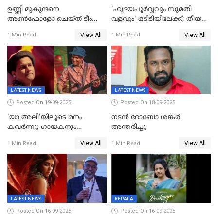
ഉണ്ണി മുകുന്ദനെ
'ഹൃദയപൂര്‍വ്വവും സുമതി
അൺഫോളോ ചെയ്ത് ടീം
വളവും' ഒടിടിയിലേക്ക്; തീയതി
മാർക്കോ; ലോർഡ്
പുറത്ത്
View All
View All
1 Min Read
1 Min Read
മാർക്കോയിൽ യാഷ്,
പൃഥ്വിരാജ്,
മമ്മുട്ടി,മോഹൻലാൽ..ചർച്ചകളുമായി
സൈബർലോകവും
LATEST NEWS
LATEST NEWS
Posted On 19-09-2025
Posted On 18-09-2025
'യാ അലി'യിലൂടെ മനം
നടൻ റോബോ ശങ്കർ
കവർന്നു; ഗായകനും
അന്തരിച്ചു
നടനുമായ സുബിന്‍ ഗാര്‍ഗ്
View All
View All
1 Min Read
1 Min Read
അന്തരിച്ചു
LATEST NEWS
KERALA
Posted On 16-09-2025
Posted On 16-09-2025