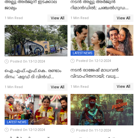
അല്ലു അർജുന് ഇടക്കാല
നടൻ അല്ലു അർജുൻ
ജാമ്യം
റിമാൻഡിൽ; ചഞ്ചൽഗുഡ
ജയിലിലേക്ക്
View All
View All
1 Min Read
1 Min Read
LATEST NEWS
Posted On 12-12-2024
Posted On 13-12-2024
നടൻ രാജേഷ് മാധവൻ
ഐ.എഫ്.എഫ്.കെ. രണ്ടാം
വിവാഹിതനായി; വധു
ദിനം: 'ഷുഡ് ദി വിൻഡ്
സഹസംവിധായിക ദീപ്തി
ഡ്രോപ്പ്' മുതൽ
View All
1 Min Read
View All
1 Min Read
കാരാട്ട്
'കിഷ്‌കികിന്ധാ കാണ്ഡം' വരെ
LATEST NEWS
Posted On 12-12-2024
Posted On 11-12-2024