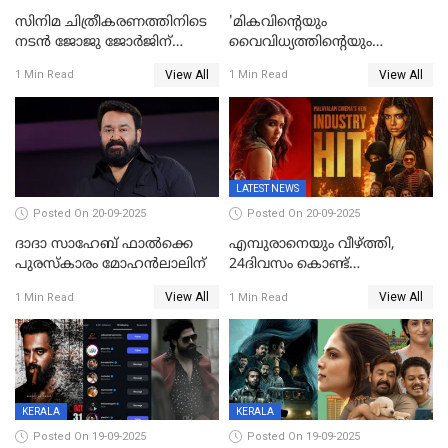
സിനിമ ചിത്രീകരണത്തിനിടെ
'മികവിന്റെയും
നടൻ ജോജു ജോർജിന്
വൈവിധ്യത്തിന്റെയും
അപകടം;നടൻ ദീപക്
പ്രതീകം'; മോഹൻലാലിനെ
View All
View All
1 Min Read
1 Min Read
പറമ്പോലും ഈ സമയം
അഭിനന്ദിച്ച് പ്രധാനമന്ത്രി
ജീപ്പിൽ
LATEST NEWS
Posted On 20-09-2025
Posted On 20-09-2025
ദാദാ സാഹേബ് ഫാൽക്കെ
എമ്പുരാനെയും വീഴ്ത്തി,
പുരസ്‌കാരം മോഹൻലാലിന്
24ദിവസം കൊണ്ട്
മലയാളത്തിലെ പുത്തൻ
View All
View All
1 Min Read
1 Min Read
ഇൻഡസ്ട്രി ഹിറ്റ്;
റെക്കോർഡുമായി ലോക
KERALA
KERALA
Posted On 19-09-2025
Posted On 19-09-2025