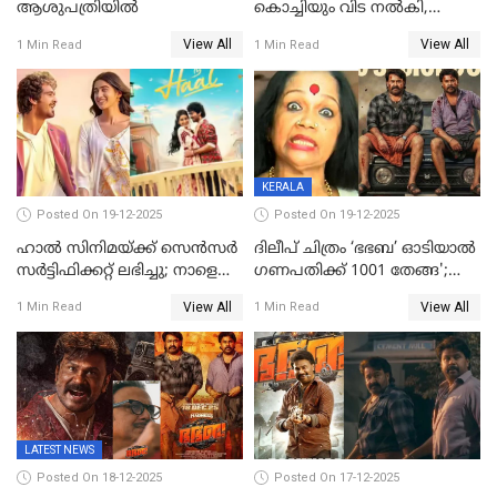
ആശുപത്രിയിൽ
കൊച്ചിയും വിട നൽകി,
മൃതദേഹം വസതിയിൽ;
View All
View All
1 Min Read
1 Min Read
സംസ്കാരം നാളെ
KERALA
Posted On 19-12-2025
Posted On 19-12-2025
ഹാല്‍ സിനിമയ്ക്ക് സെന്‍സര്‍
ദിലീപ് ചിത്രം ‘ഭഭബ’ ഓടിയാൽ
സര്‍ട്ടിഫിക്കറ്റ് ലഭിച്ചു; നാളെ
ഗണപതിക്ക് 1001 തേങ്ങ';
ട്രെയ്ലര്‍ പുറത്ത് വിടും
കലാമണ്ഡലം സത്യഭാമ
View All
View All
1 Min Read
1 Min Read
LATEST NEWS
Posted On 18-12-2025
Posted On 17-12-2025