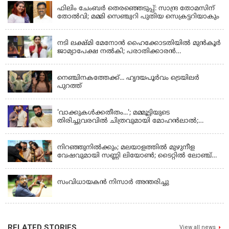
ഫിലിം ചേംബർ തെരഞ്ഞെടുപ്പ്: സാന്ദ്ര തോമസിന്
തോൽവി; മമ്മി സെഞ്ച്വറി പുതിയ സെക്രട്ടറിയാകും
KERALA
നടി ലക്ഷ്മി മേനോൻ ഹൈക്കോടതിയിൽ മുൻ‌കൂർ
ജാമ്യാപേക്ഷ നൽകി; പരാതിക്കാരൻ
ലൈംഗീകമായി അധിക്ഷേപിച്ചെന്നും നടി
LATEST NEWS
നെഞ്ചിനകത്തേക്ക്... ഹൃദയപൂര്‍വം ട്രെയിലര്‍
പുറത്ത്
LATEST NEWS
'വാക്കുകള്‍ക്കതീതം...'; മമ്മൂട്ടിയുടെ
തിരിച്ചുവരവില്‍ ചിത്രവുമായി മോഹന്‍ലാല്‍;
ഇച്ചാക്കയ്ക്ക് ലാലുവിന്റെ സ്‌നേഹചുംബനം
KERALA
നിറഞ്ഞുനിൽക്കും; മലയാളത്തിൽ മുഴുനീള
വേഷവുമായി സണ്ണി ലിയോൺ; ടൈറ്റിൽ ലോഞ്ച്
നടന്നു
KERALA
സംവിധായകൻ നിസാർ അന്തരിച്ചു
RELATED STORIES
View all news