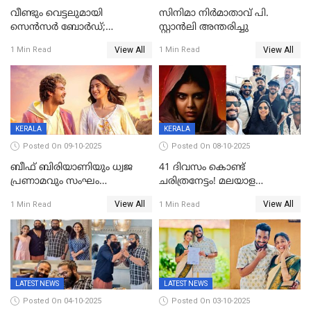
വീണ്ടും വെട്ടലുമായി
സിനിമാ നിർമാതാവ് പി.
സെന്‍സര്‍ ബോര്‍ഡ്;
സ്റ്റാൻലി അന്തരിച്ചു
'പ്രൈവറ്റ്' സിനിമയില്‍
View All
View All
1 Min Read
1 Min Read
തിരുത്തല്‍
KERALA
KERALA
Posted On 09-10-2025
Posted On 08-10-2025
ബീഫ് ബിരിയാണിയും ധ്വജ
41 ദിവസം കൊണ്ട്
പ്രണാമവും സംഘം
ചരിത്രനേട്ടം! മലയാള
കാവലുണ്ടും വേണ്ട'; ഷെയ്ൻ
സിനിമയിൽ പുതിയ
View All
View All
1 Min Read
1 Min Read
നിഗത്തിന്റെ ഹാൽ
അധ്യായം, വിസ്മയമായി
സിനിമയ്ക്ക്
ലോക 300 കോടി ക്ലബ്ബിൽ
സെൻസർബോർഡിന്റെ
കടുംവെട്ട്
LATEST NEWS
LATEST NEWS
Posted On 04-10-2025
Posted On 03-10-2025