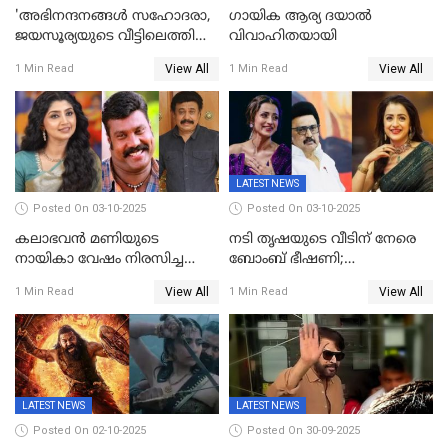
'അഭിനന്ദനങ്ങൾ സഹോദരാ,
ഗായിക ആര്യ ദയാൽ
ജയസൂര്യയുടെ വീട്ടിലെത്തി
വിവാഹിതയായി
ഋഷഭ് ഷെട്ടി; കേക്ക് മുറിച്ച്
View All
View All
1 Min Read
1 Min Read
ആഘോഷം'
LATEST NEWS
Posted On 03-10-2025
Posted On 03-10-2025
കലാഭവൻ മണിയുടെ
നടി തൃഷയുടെ വീടിന് നേരെ
നായികാ വേഷം നിരസിച്ച
ബോംബ് ഭീഷണി;
നടിയെക്കുറിച്ച് വിനയൻ; "ആ
പരിശോധനയിൽ വ്യാജമെന്ന്
View All
View All
1 Min Read
1 Min Read
നടി ദിവ്യ ഉണ്ണിയല്ലെന്നും
കണ്ടെത്തൽ
സമൂഹമാധ്യമത്തിൽ കുറിപ്പ്
LATEST NEWS
LATEST NEWS
Posted On 02-10-2025
Posted On 30-09-2025