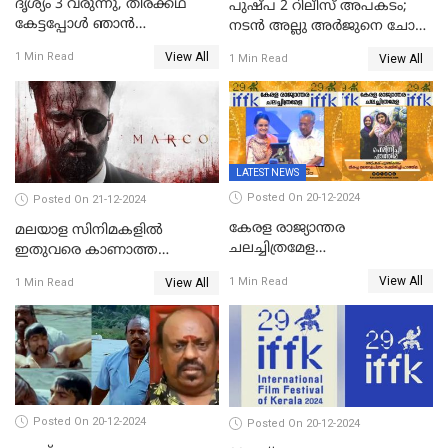
ദൃശ്യം 3 വരുന്നു, തിരക്കഥ
പുഷ്പ 2 റിലീസ് അപകടം;
കേട്ടപ്പോള്‍ ഞാന്‍
നടന്‍ അല്ലു അര്‍ജുനെ ചോദ്യം
ഞെട്ടിപ്പോയി,അഭിമുഖത്തിൽ
ചെയ്യും
View All
1 Min Read
View All
1 Min Read
സ്ഥിരീകരിച്ച് മോഹൻലാൽ
LATEST NEWS
Posted On 20-12-2024
Posted On 21-12-2024
കേരള രാജ്യാന്തര
മലയാള സിനിമകളിൽ
ചലച്ചിത്രമേള
ഇതുവരെ കാണാത്ത
സമാപിച്ചു,സ്പിരിറ്റ് ഓഫ്
വയലൻസുമായി ഉണ്ണി
View All
1 Min Read
View All
1 Min Read
സിനിമ അവാര്‍ഡ്
മുകുന്ദൻ ചിത്രം മാർക്കോ
സംവിധായിക പായല്‍
കപാഡിയയ്ക്ക് സമ്മാനിച്ചു;
ഫെമിനിച്ചി ഫാത്തിമയ്ക്ക്
അഞ്ച് പുരസ്കാരം
Posted On 20-12-2024
Posted On 20-12-2024