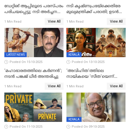
ഡേറ്റിങ് ആപ്പിലൂടെ പരസ്പരം
നടി കൃഷ്ണപ്രഭയ്‌ക്കെതിരേ
പരിചയപ്പെട്ടു; നടി അർച്ചന
മുഖ്യമന്ത്രിക്ക് പരാതി; ഉടൻ
കവി വിവാഹിതയായി
ഇടപെടല്‍ വേണമെന്നും
View All
View All
1 Min Read
1 Min Read
പരാതിയിൽ
LATEST NEWS
KERALA
Posted On 15-10-2025
Posted On 13-10-2025
'മഹാഭാരതത്തിലെ കർണന്‍';
'അവിഹിത'ത്തിലെ
നടൻ പങ്കജ് ധീർ അന്തരിച്ചു
നായികയെ 'സീത'യെന്ന്
വിളിക്കണ്ട; വെട്ടി സെൻസർ
View All
View All
1 Min Read
1 Min Read
ബോർഡ്
KERALA
Posted On 11-10-2025
Posted On 09-10-2025