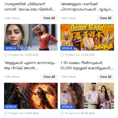
'സത്യത്തിൽ ചിരിയാണ്
'ഞങ്ങളുടെ റാണിക്ക്
വന്നത്; ‘ലോക’യെ വിമർശിച്ച്
പിറന്നാളാശംസകൾ', ദൃശ്യം3-
മുരളി തുമ്മാരുകുടി
യിലെ മീനയുടെ ക്യാരക്റ്റർ
View All
View All
1 Min Read
1 Min Read
പോസ്റ്റർ പുറത്തുവിട്ടു
KERALA
KERALA
Posted On 13-09-2025
Posted On 12-09-2025
'ആളുകള്‍ എന്നെ മറന്നാലും
1.90 ലക്ഷം റീല്‍സുകള്‍,
ആ റിസ്ക് ഞാൻ
50,000 യൂട്യൂബ് ഷോര്‍ട്ടുകള്‍;
ഏറ്റെടുക്കുന്നു'; അപകടം
ആടിയും പാടിയും ആഗോള
View All
View All
1 Min Read
1 Min Read
മനസിലായി, കടുത്ത
ഹിറ്റായി ഓണം മൂഡ് ഗാനം
തീരുമാനവുമായി ഐശ്വര്യ
ലക്ഷ്മി
KERALA
KERALA
Posted On 12-09-2025
Posted On 09-09-2025