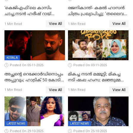
‘കെജിഎഫി’ലെ കാസിം
രജനികാന്ത്- കമൽ ഹാസൻ
ചാച്ച,നടൻ ഹരീഷ് റായ്
ചിത്രം പ്രഖ്യാപിച്ചു; 'തലൈവർ
അന്തരിച്ചു
173' റിലീസ് 2027 പൊങ്കലിന്
View All
View All
1 Min Read
1 Min Read
KERALA
Posted On 05-11-2025
Posted On 03-11-2025
അച്ഛന്റെ റെക്കോർഡിനൊപ്പം
മികച്ച നടൻ മമ്മൂട്ടി; മികച്ച
അപ്പുവും; ഹാട്രിക് 50 കോടി
നടി ഷംല ഹംസ; മഞ്ഞുമ്മൽ
നേട്ടവുമായി പ്രണവ്
ബോയ്സ് മികച്ച ചിത്രം
View All
View All
1 Min Read
1 Min Read
മോഹൻലാൽ, 'ഡീയസ്
ഈറേ' കുതിപ്പ്
LATEST NEWS
LATEST NEWS
Posted On 29-10-2025
Posted On 25-10-2025