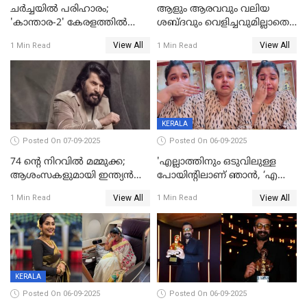
ചർച്ചയിൽ പരിഹാരം;
ആളും ആരവവും വലിയ
'കാന്താര-2' കേരളത്തിൽ
ശബ്ദവും വെളിച്ചവുമില്ലാതെ
പ്രദർശിപ്പിക്കുമെന്ന്
അതങ്ങ് നിർവഹിച്ചു;
View All
View All
1 Min Read
1 Min Read
ഫിയോക്ക്
വിവാഹിതയായെന്ന്‌ നടി ​
ഗ്രേസ് ആന്റണി
KERALA
Posted On 07-09-2025
Posted On 06-09-2025
74 ന്റെ നിറവിൽ മമ്മുക്ക;
'എല്ലാത്തിനും ഒടുവിലുള്ള
ആശംസകളുമായി ഇന്ത്യൻ
പോയിന്റിലാണ് ഞാൻ, ‘എന്‍റെ
സിനിമാ ലോകം
ചങ്ക് പൊട്ടിപ്പോവുക,
View All
View All
1 Min Read
1 Min Read
സ്നേഹിച്ചയാള്‍ തന്നെ
വഞ്ചിച്ചുപോയി’, ലൈവ്
വിഡിയോയിൽ
പൊട്ടിക്കരഞ്ഞ് നടി
KERALA
Posted On 06-09-2025
Posted On 06-09-2025