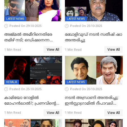
LATEST NEWS
LATEST NEWS
Posted On 29-10-2025
Posted On 25-10-2025
അജ്മല്‍ അമീറിനെതിരേ
ബോളിവുഡ് നടൻ സതീഷ് ഷാ
തമിഴ് നടി; ഒഡിഷനെന്ന
അന്തരിച്ചു
വ്യാജേന ഹോട്ടല്‍മുറിയിലേക്ക്
View All
View All
1 Min Read
1 Min Read
വിളിച്ചു, മോശം പെരുമാറ്റം
KERALA
LATEST NEWS
Posted On 25-10-2025
Posted On 20-10-2025
കാമിയോ റോളിൽ
നടന്‍ അസ്രാണി അന്തരിച്ചു;
മോഹൻലാൽ?; പ്രണവിന്റെ
ഇന്‍‌സ്റ്റാഗ്രാമില്‍ ദീപാവലി
ചിത്രത്തിന്റെ ട്രെയിലറിന്
ആശംസ നേര്‍ന്ന്
View All
View All
1 Min Read
1 Min Read
പിന്നാലെ ഡിപി; ചർച്ചയായി
മണിക്കൂറുകള്‍ക്കകം
സോഷ്യൽ മീഡിയ ചിത്രങ്ങൾ
വിയോഗം