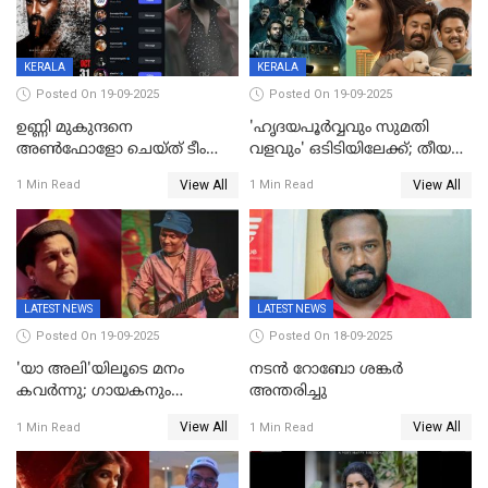
KERALA
KERALA
Posted On 19-09-2025
Posted On 19-09-2025
ഉണ്ണി മുകുന്ദനെ
'ഹൃദയപൂര്‍വ്വവും സുമതി
അൺഫോളോ ചെയ്ത് ടീം
വളവും' ഒടിടിയിലേക്ക്; തീയതി
മാർക്കോ; ലോർഡ്
പുറത്ത്
View All
View All
1 Min Read
1 Min Read
മാർക്കോയിൽ യാഷ്,
പൃഥ്വിരാജ്,
മമ്മുട്ടി,മോഹൻലാൽ..ചർച്ചകളുമായി
സൈബർലോകവും
LATEST NEWS
LATEST NEWS
Posted On 19-09-2025
Posted On 18-09-2025
'യാ അലി'യിലൂടെ മനം
നടൻ റോബോ ശങ്കർ
കവർന്നു; ഗായകനും
അന്തരിച്ചു
നടനുമായ സുബിന്‍ ഗാര്‍ഗ്
View All
View All
1 Min Read
1 Min Read
അന്തരിച്ചു