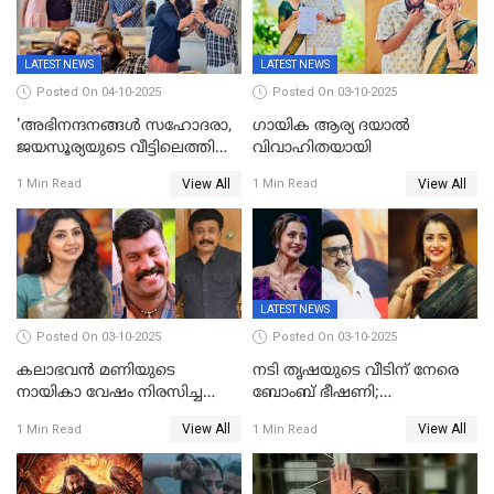
കടുംവെട്ട്
LATEST NEWS
LATEST NEWS
Posted On 04-10-2025
Posted On 03-10-2025
'അഭിനന്ദനങ്ങൾ സഹോദരാ,
ഗായിക ആര്യ ദയാൽ
ജയസൂര്യയുടെ വീട്ടിലെത്തി
വിവാഹിതയായി
ഋഷഭ് ഷെട്ടി; കേക്ക് മുറിച്ച്
View All
View All
1 Min Read
1 Min Read
ആഘോഷം'
LATEST NEWS
Posted On 03-10-2025
Posted On 03-10-2025
കലാഭവൻ മണിയുടെ
നടി തൃഷയുടെ വീടിന് നേരെ
നായികാ വേഷം നിരസിച്ച
ബോംബ് ഭീഷണി;
നടിയെക്കുറിച്ച് വിനയൻ; "ആ
പരിശോധനയിൽ വ്യാജമെന്ന്
View All
View All
1 Min Read
1 Min Read
നടി ദിവ്യ ഉണ്ണിയല്ലെന്നും
കണ്ടെത്തൽ
സമൂഹമാധ്യമത്തിൽ കുറിപ്പ്