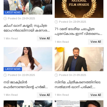
ചര്‍ച്ച
ദേശീയ അവാർഡ്
LATEST NEWS
Posted On 23-09-2025
Posted On 23-09-2025
കിംഗ് ഖാന് കയ്യടി; സുചിത്ര
71-ാമത് ദേശീയ ചലച്ചിത്ര
മോഹൻലാലിനായി കസേര
പുരസ്‌കാരം ഇന്ന് വിതരണം
ഒരുക്കിക്കൊടുത്ത് ഷാരുഖ്
View All
ചെയ്യും
1 Min Read
ഖാൻ
View All
1 Min Read
LATEST NEWS
Posted On 22-09-2025
Posted On 21-09-2025
നടി ജാക്വിലിന്‍
സിനിമ ചിത്രീകരണത്തിനിടെ
ഫെര്‍ണാണ്ടസിന്റെ ഹര്‍ജി
സൽമാൻ ഖാന് പരിക്ക്;
സുപ്രീം കോടതി തള്ളി
ചികിത്സയിൽ;
View All
View All
1 Min Read
1 Min Read
മുംബൈയിലേക്ക് മടങ്ങി