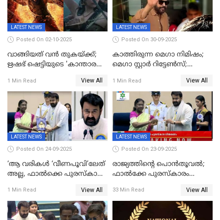
LATEST NEWS
LATEST NEWS
Posted On 02-10-2025
Posted On 30-09-2025
വാങ്ങിയത് വൻ തുകയ്ക്ക്;
കാത്തിരുന്ന മെഗാ നിമിഷം;
ഋഷഭ് ഷെട്ടിയുടെ 'കാന്താര
മെഗാ സ്റ്റാർ റിട്ടേൺസ്;
ചാപ്റ്റർ 1' ഒടിടിയിൽ എവിടെ
7മാസത്തിനു ശേഷം
View All
View All
1 Min Read
1 Min Read
കാണാം
ക്യാമറയ്ക്ക് മുന്നിലേക്ക്
LATEST NEWS
LATEST NEWS
Posted On 24-09-2025
Posted On 23-09-2025
‘ആ വരികള്‍ ‘വീണപൂവി’ലേത്
രാജ്യത്തിന്റെ പൊൻതൂവൽ;
അല്ല, ഫാൽക്കെ പുരസ്‌കാരം
ഫാൽക്കേ പുരസ്കാരം
ഏറ്റുവാങ്ങിക്കൊണ്ട്
ഏറ്റുവാങ്ങി മോഹൻലാൽ,
View All
View All
1 Min Read
33 Min Read
മോഹന്‍ലാല്‍ ഉദ്ധരിച്ച
സിനിമ ആത്മാവിന്റെ
വരികളെ ചൊല്ലി
സ്പന്ദനമെന്ന് ലാൽ;
സാമൂഹികമാധ്യമങ്ങളില്‍
ഉർവശിക്കും വിജയരാഘവനും