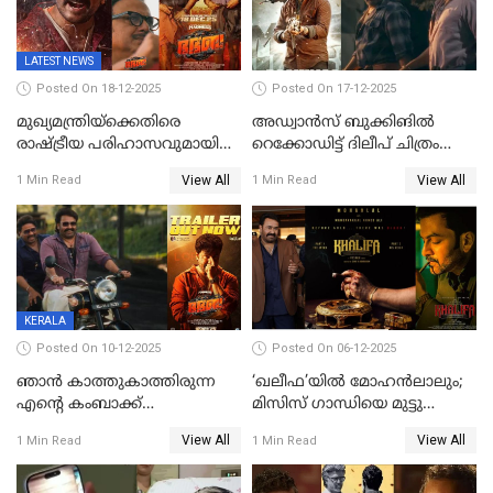
LATEST NEWS
Posted On 18-12-2025
Posted On 17-12-2025
മുഖ്യമന്ത്രിയ്ക്കെതിരെ
അഡ്വാൻസ് ബുക്കിങിൽ
രാഷ്ട്രീയ പരിഹാസവുമായി
റെക്കോഡിട്ട് ദിലീപ് ചിത്രം
ഭഭബ
‘ഭഭബ';ബുക്ക് മൈഷോയില്‍
View All
View All
1 Min Read
1 Min Read
റെക്കോർഡ് വിൽപ്പന;
മണിക്കൂറില്‍ വിറ്റത്
1000ത്തിന് മുകളിൽ ടിക്കറ്റ്
KERALA
Posted On 10-12-2025
Posted On 06-12-2025
ഞാന്‍ കാത്തുകാത്തിരുന്ന
‘ഖലീഫ’യിൽ മോഹൻലാലും;
എന്റെ കംബാക്ക്
മിസിസ് ഗാന്ധിയെ മുട്ടു
മൊമെന്റ്';'ഭ.ഭ. ബ' ട്രെയ്ലര്‍
കുത്തിച്ച മാമ്പറയ്ക്കൽ
View All
View All
1 Min Read
1 Min Read
പുറത്ത്
അഹമ്മദ് അലിയായെത്തും