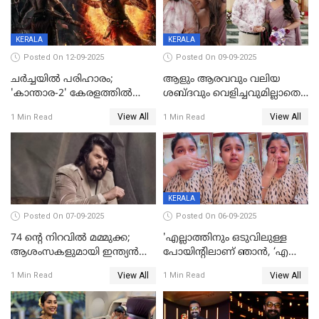
KERALA
KERALA
Posted On 12-09-2025
Posted On 09-09-2025
ചർച്ചയിൽ പരിഹാരം;
ആളും ആരവവും വലിയ
'കാന്താര-2' കേരളത്തിൽ
ശബ്ദവും വെളിച്ചവുമില്ലാതെ
പ്രദർശിപ്പിക്കുമെന്ന്
അതങ്ങ് നിർവഹിച്ചു;
View All
View All
1 Min Read
1 Min Read
ഫിയോക്ക്
വിവാഹിതയായെന്ന്‌ നടി ​
ഗ്രേസ് ആന്റണി
KERALA
Posted On 07-09-2025
Posted On 06-09-2025
74 ന്റെ നിറവിൽ മമ്മുക്ക;
'എല്ലാത്തിനും ഒടുവിലുള്ള
ആശംസകളുമായി ഇന്ത്യൻ
പോയിന്റിലാണ് ഞാൻ, ‘എന്‍റെ
സിനിമാ ലോകം
ചങ്ക് പൊട്ടിപ്പോവുക,
View All
View All
1 Min Read
1 Min Read
സ്നേഹിച്ചയാള്‍ തന്നെ
വഞ്ചിച്ചുപോയി’, ലൈവ്
വിഡിയോയിൽ