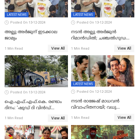
LATEST NEWS
LATEST NEWS
Posted On 13-12-2024
Posted On 13-12-2024
അല്ലു അർജുന് ഇടക്കാല
നടൻ അല്ലു അർജുൻ
ജാമ്യം
റിമാൻഡിൽ; ചഞ്ചൽഗുഡ
ജയിലിലേക്ക്
View All
View All
1 Min Read
1 Min Read
LATEST NEWS
Posted On 12-12-2024
Posted On 13-12-2024
നടൻ രാജേഷ് മാധവൻ
ഐ.എഫ്.എഫ്.കെ. രണ്ടാം
വിവാഹിതനായി; വധു
ദിനം: 'ഷുഡ് ദി വിൻഡ്
സഹസംവിധായിക ദീപ്തി
ഡ്രോപ്പ്' മുതൽ
View All
1 Min Read
View All
1 Min Read
കാരാട്ട്
'കിഷ്‌കികിന്ധാ കാണ്ഡം' വരെ