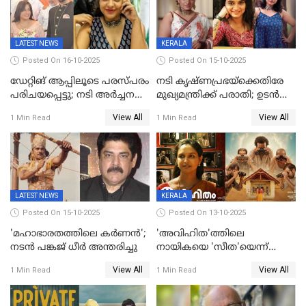
LATEST NEWS
KERALA
Posted On 16-10-2025
Posted On 15-10-2025
ഡേറ്റിങ് ആപ്പിലൂടെ പരസ്പരം
നടി കൃഷ്ണപ്രഭയ്‌ക്കെതിരേ
പരിചയപ്പെട്ടു; നടി അർച്ചന
മുഖ്യമന്ത്രിക്ക് പരാതി; ഉടൻ
കവി വിവാഹിതയായി
ഇടപെടല്‍ വേണമെന്നും
View All
View All
1 Min Read
1 Min Read
പരാതിയിൽ
LATEST NEWS
KERALA
Posted On 15-10-2025
Posted On 13-10-2025
'മഹാഭാരതത്തിലെ കർണന്‍';
'അവിഹിത'ത്തിലെ
നടൻ പങ്കജ് ധീർ അന്തരിച്ചു
നായികയെ 'സീത'യെന്ന്
വിളിക്കണ്ട; വെട്ടി സെൻസർ
View All
View All
1 Min Read
1 Min Read
ബോർഡ്