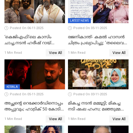
LATEST NEWS
Posted On 06-11-2025
Posted On 05-11-2025
‘കെജിഎഫി’ലെ കാസിം
രജനികാന്ത്- കമൽ ഹാസൻ
ചാച്ച,നടൻ ഹരീഷ് റായ്
ചിത്രം പ്രഖ്യാപിച്ചു; 'തലൈവർ
അന്തരിച്ചു
173' റിലീസ് 2027 പൊങ്കലിന്
View All
View All
1 Min Read
1 Min Read
KERALA
Posted On 05-11-2025
Posted On 03-11-2025
അച്ഛന്റെ റെക്കോർഡിനൊപ്പം
മികച്ച നടൻ മമ്മൂട്ടി; മികച്ച
അപ്പുവും; ഹാട്രിക് 50 കോടി
നടി ഷംല ഹംസ; മഞ്ഞുമ്മൽ
നേട്ടവുമായി പ്രണവ്
ബോയ്സ് മികച്ച ചിത്രം
View All
View All
1 Min Read
1 Min Read
മോഹൻലാൽ, 'ഡീയസ്
ഈറേ' കുതിപ്പ്