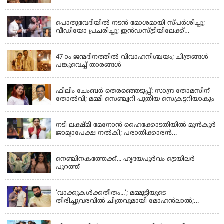
LATEST NEWS
പൊതുവേദിയില്‍ നടന്‍ മോശമായി സ്പര്‍ശിച്ചു;
വീഡിയോ പ്രചരിച്ചു; ഇന്‍ഡസ്ട്രിയിലേക്ക്
ഇനിയില്ലെന്ന് നടി
KERALA
47-ാം ജന്മദിനത്തിൽ വിവാഹനിശ്ചയം; ചിത്രങ്ങള്‍
പങ്കുവെച്ച് താരങ്ങൾ
KERALA
ഫിലിം ചേംബർ തെരഞ്ഞെടുപ്പ്: സാന്ദ്ര തോമസിന്
തോൽവി; മമ്മി സെഞ്ച്വറി പുതിയ സെക്രട്ടറിയാകും
KERALA
നടി ലക്ഷ്മി മേനോൻ ഹൈക്കോടതിയിൽ മുൻ‌കൂർ
ജാമ്യാപേക്ഷ നൽകി; പരാതിക്കാരൻ
ലൈംഗീകമായി അധിക്ഷേപിച്ചെന്നും നടി
LATEST NEWS
നെഞ്ചിനകത്തേക്ക്... ഹൃദയപൂര്‍വം ട്രെയിലര്‍
പുറത്ത്
LATEST NEWS
'വാക്കുകള്‍ക്കതീതം...'; മമ്മൂട്ടിയുടെ
തിരിച്ചുവരവില്‍ ചിത്രവുമായി മോഹന്‍ലാല്‍;
ഇച്ചാക്കയ്ക്ക് ലാലുവിന്റെ സ്‌നേഹചുംബനം
KERALA