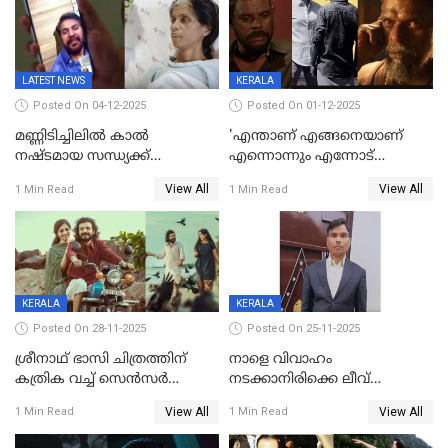
LATEST NEWS
KERALA
Posted On 04-12-2025
Posted On 01-12-2025
മണ്ണിടിച്ചിലിൽ കാല്‍
'എന്താണ് എങ്ങനെയാണ്
നഷ്ടമായ സന്ധ്യക്ക്
എന്നൊന്നും എന്നോട്
ആശ്വാസമായി മമ്മൂട്ടിയുടെ
ചോദിക്കരുത്',ജയിലര്‍ ടുവില്‍
View All
View All
1 Min Read
1 Min Read
വീഡിയോകോൾ;
താനുമുണ്ടെന്ന് വിനായകൻ
കൃത്രിമക്കാല്‍ നല്‍കാമെന്ന്
താരം, വീട്
നിര്‍മിക്കുന്നതിനുള്ള
ഇടപെടലും നടത്തും
KERALA
KERALA
Posted On 28-11-2025
Posted On 25-11-2025
ശ്രീനാഥ് ഭാസി ചിത്രത്തിന്
നാളെ വിവാഹം
കത്രിക വച്ച് സെൻസർ
നടക്കാനിരിക്കെ ലീവ്
ബോർഡ്, 'എട്ട് സീനുകൾ
നൽകിയില്ല; എസ്ഐആർ
View All
View All
1 Min Read
1 Min Read
മാറ്റണം';പൊങ്കാല റിലീസ് മാറ്റി
സൂപ്പർവൈസർ
ജീവനൊടുക്കി