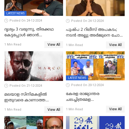
LATEST NEWS
Posted On 24-12-2024
Posted On 24-12-2024
ദൃശ്യം 3 വരുന്നു, തിരക്കഥ
പുഷ്പ 2 റിലീസ് അപകടം;
കേട്ടപ്പോള്‍ ഞാന്‍
നടന്‍ അല്ലു അര്‍ജുനെ ചോദ്യം
ഞെട്ടിപ്പോയി,അഭിമുഖത്തിൽ
ചെയ്യും
View All
1 Min Read
View All
1 Min Read
സ്ഥിരീകരിച്ച് മോഹൻലാൽ
LATEST NEWS
Posted On 20-12-2024
Posted On 21-12-2024
കേരള രാജ്യാന്തര
മലയാള സിനിമകളിൽ
ചലച്ചിത്രമേള
ഇതുവരെ കാണാത്ത
സമാപിച്ചു,സ്പിരിറ്റ് ഓഫ്
വയലൻസുമായി ഉണ്ണി
View All
1 Min Read
View All
1 Min Read
സിനിമ അവാര്‍ഡ്
മുകുന്ദൻ ചിത്രം മാർക്കോ
സംവിധായിക പായല്‍
കപാഡിയയ്ക്ക് സമ്മാനിച്ചു;
ഫെമിനിച്ചി ഫാത്തിമയ്ക്ക്