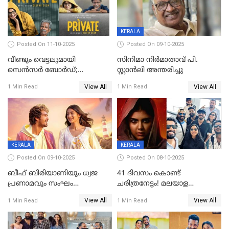
KERALA
Posted On 11-10-2025
Posted On 09-10-2025
വീണ്ടും വെട്ടലുമായി
സിനിമാ നിർമാതാവ് പി.
സെന്‍സര്‍ ബോര്‍ഡ്;
സ്റ്റാൻലി അന്തരിച്ചു
'പ്രൈവറ്റ്' സിനിമയില്‍
View All
View All
1 Min Read
1 Min Read
തിരുത്തല്‍
KERALA
KERALA
Posted On 09-10-2025
Posted On 08-10-2025
ബീഫ് ബിരിയാണിയും ധ്വജ
41 ദിവസം കൊണ്ട്
പ്രണാമവും സംഘം
ചരിത്രനേട്ടം! മലയാള
കാവലുണ്ടും വേണ്ട'; ഷെയ്ൻ
സിനിമയിൽ പുതിയ
View All
View All
1 Min Read
1 Min Read
നിഗത്തിന്റെ ഹാൽ
അധ്യായം, വിസ്മയമായി
സിനിമയ്ക്ക്
ലോക 300 കോടി ക്ലബ്ബിൽ
സെൻസർബോർഡിന്റെ