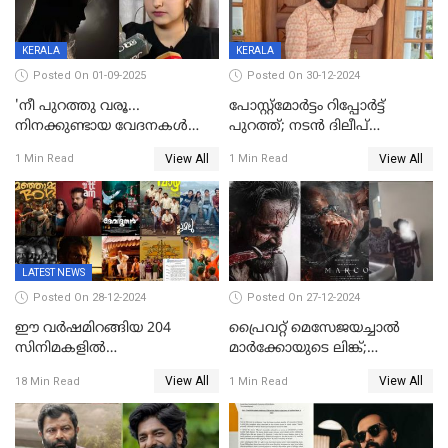
KERALA
KERALA
Posted On 01-09-2025
Posted On 30-12-2024
'നീ പുറത്തു വരൂ...
പോസ്റ്റ്‌മോര്‍ട്ടം റിപ്പോര്‍ട്ട്
നിനക്കുണ്ടായ വേദനകള്‍
പുറത്ത്; നടൻ ദിലീപ്
സധൈര്യം പറയു';
ശങ്കറിന്റെ മരണകാരണം
View All
View All
1 Min Read
1 Min Read
'കരയേണ്ടതും ഒറ്റപ്പെടേണ്ടതും
ആന്തരിക രക്തസ്രാവം
വേട്ടക്കാരനാണ്, വേദനകള്‍
സധൈര്യം പറയു;
പെണ്‍കുട്ടിയോട് റിനി ആര്‍
ജോര്‍ജ്
LATEST NEWS
Posted On 28-12-2024
Posted On 27-12-2024
ഈ വർഷമിറങ്ങിയ 204
പ്രൈവറ്റ് മെസേജയച്ചാല്‍
സിനിമകളിൽ
മാർക്കോയുടെ ലിങ്ക്;
നേട്ടമുണ്ടാക്കിയത് വെറും 26
വ്യാജപതിപ്പ് കേസിൽ ആലുവ
View All
View All
18 Min Read
1 Min Read
ചിത്രങ്ങൾ; 2024ൽ സിനിമാ
സ്വദേശി അറസ്റ്റില്‍
വ്യവസായത്തിന് നഷ്ടം 700
കോടി; അഭിനേതാക്കൾ