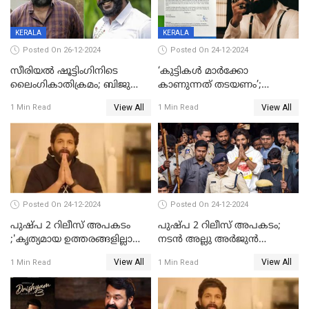
പ്രതിഫലം കുറയ്ക്കണമെന്നും
നിർമാതാക്കളുടെ സംഘടന
KERALA
KERALA
Posted On 26-12-2024
Posted On 24-12-2024
സീരിയല്‍ ഷൂട്ടിംഗിനിടെ
‘കുട്ടികൾ മാർക്കോ
ലൈംഗികാതിക്രമം; ബിജു
കാണുന്നത് തടയണം’;
സോപാനത്തിനും എസ് പി
തിയറ്ററുകളിൽ
View All
View All
1 Min Read
1 Min Read
ശ്രീകുമാറിനുമെതിരെ കേസ്
മാതാപിതാക്കൾക്കൊപ്പം
കുട്ടികളുമെത്തുന്നു;
മുഖ്യമന്ത്രിക്ക് പരാതി നൽകി
കെപിസിസി അംഗം
Posted On 24-12-2024
Posted On 24-12-2024
പുഷ്‌പ 2 റിലീസ് അപകടം
പുഷ്പ 2 റിലീസ് അപകടം;
;'കൃത്യമായ ഉത്തരങ്ങളില്ലാതെ
നടന്‍ അല്ലു അര്‍ജുൻ
അല്ലു അർജുൻ'
അന്വേഷണ സംഘത്തിന്
View All
View All
1 Min Read
1 Min Read
മുന്നിൽ ഹാജരായി