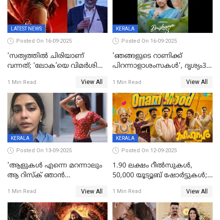
LATEST NEWS
KERALA
Posted On 16-09-2025
Posted On 16-09-2025
'സത്യത്തിൽ ചിരിയാണ്
'ഞങ്ങളുടെ റാണിക്ക്
വന്നത്; ‘ലോക’യെ വിമർശിച്ച്
പിറന്നാളാശംസകൾ', ദൃശ്യം3-
മുരളി തുമ്മാരുകുടി
യിലെ മീനയുടെ ക്യാരക്റ്റർ
View All
View All
1 Min Read
1 Min Read
പോസ്റ്റർ പുറത്തുവിട്ടു
KERALA
KERALA
Posted On 13-09-2025
Posted On 12-09-2025
'ആളുകള്‍ എന്നെ മറന്നാലും
1.90 ലക്ഷം റീല്‍സുകള്‍,
ആ റിസ്ക് ഞാൻ
50,000 യൂട്യൂബ് ഷോര്‍ട്ടുകള്‍;
ഏറ്റെടുക്കുന്നു'; അപകടം
ആടിയും പാടിയും ആഗോള
View All
View All
1 Min Read
1 Min Read
മനസിലായി, കടുത്ത
ഹിറ്റായി ഓണം മൂഡ് ഗാനം
തീരുമാനവുമായി ഐശ്വര്യ
ലക്ഷ്മി