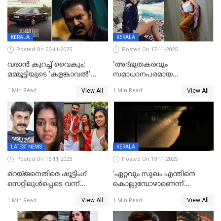
KERALA
KERALA
Posted On 20-11-2025
Posted On 17-11-2025
വരാൻ കുറച്ച് വൈകും;
'അദ്‌ഭുതകരവും
മമ്മൂട്ടിയുടെ 'കളങ്കാവൽ'
സമാധാനപരമായ
റിലീസ് മാറ്റി
ഘട്ടത്തിലാണിപ്പോൾ';
View All
View All
1 Min Read
1 Min Read
വിവാഹമോചിതയായെന്ന് മീര
വാസുദേവൻ
LATEST NEWS
KERALA
Posted On 15-11-2025
Posted On 13-11-2025
റെയ്ജനെതിരെ ഷൂട്ടിംഗ്
‘ഏറ്റവും സുഖം എന്തിനെ
സെറ്റിലുൾപ്പെടെ വന്ന്
കൊല്ലുമ്പോഴാണെന്ന്
യുവതിയുടെ പരാക്രമം;
അറിയാമോ?
View All
View All
1 Min Read
1 Min Read
ബിയര്‍ കുപ്പി തലയ്ക്ക് അടിച്ച്
വില്ലത്തരത്തിന്റെ അങ്ങേയറ്റം;
പൊട്ടിക്കുമെന്ന്
മമ്മൂട്ടി മാജിക്ക്, കളങ്കാവല്‍