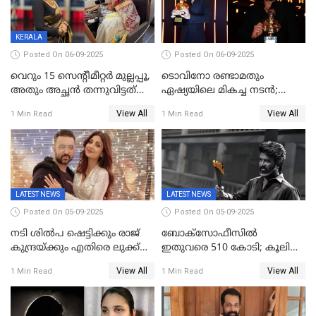
പൊട്ടിക്കരഞ്ഞ് നടി
KERALA
Posted On 06-09-2025
Posted On 06-09-2025
വെറും 15 സെന്റീമീറ്റര്‍ മുല്ലപ്പൂ,
ടൊവിനോ രണ്ടാമതും
അതും അച്ഛൻ തന്നുവിട്ടത്
ഏഷ്യയിലെ മികച്ച നടന്‍;
കൈവശം വച്ചതിന് ഒരു
2025ലെ സെപ്റ്റിമിയസ്
View All
View All
1 Min Read
1 Min Read
ലക്ഷം രൂപ പിഴ; നവ്യ
പുരസ്‌കാരം
28ദിവസത്തിനകം പിഴ
അടയ്ക്കണം
LATEST NEWS
LATEST NEWS
Posted On 05-09-2025
Posted On 05-09-2025
നടി ശിൽപ ഷെട്ടിക്കും രാജ്
ബോക്സോഫീസിൽ
കുന്ദ്രയ്ക്കും എതിരെ ലുക്ക്
ഇതുവരെ 510 കോടി; കൂലി
ഔട്ട് നോട്ടീസ്
ഇനി ഒടിടിയിലേക്ക്, റിലീസ്
View All
View All
1 Min Read
1 Min Read
തീയതി പുറത്ത്