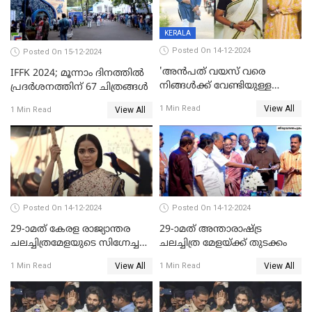
KERALA
Posted On 14-12-2024
Posted On 15-12-2024
'അന്‍പത് വയസ് വരെ
IFFK 2024; മൂന്നാം ദിനത്തില്‍
നിങ്ങള്‍ക്ക് വേണ്ടിയുള്ള
പ്രദര്‍ശനത്തിന് 67 ചിത്രങ്ങള്‍
ജീവിതമായിരുന്നു'; ഇനി ഒരു
View All
1 Min Read
View All
1 Min Read
കൂട്ട് ആവശ്യമുണ്ട്; കല്യാണം
കഴിക്കാമെന്ന് തോന്നി
തുടങ്ങിയിട്ടുണ്ടെന്ന് നിഷ
സാരംഗ്
Posted On 14-12-2024
Posted On 14-12-2024
29-ാമത് കേരള രാജ്യാന്തര
29-ാമത് അന്താരാഷ്‌ട്ര
ചലച്ചിത്രമേളയുടെ സിഗ്നേച്ചർ
ചലച്ചിത്ര മേളയ്‌ക്ക് തുടക്കം
ഫിലിം 'സ്വപ്നായനം'
View All
View All
1 Min Read
1 Min Read