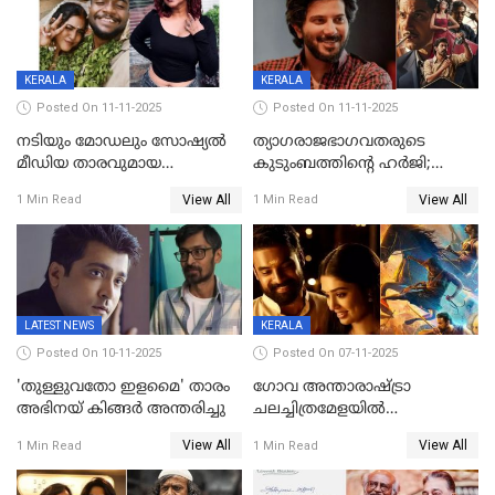
ഭീഷണി;അശ്ലീല
ട്രെയിലര്‍ പുറത്ത്
മെസേജുകളും വെളിപ്പെടുത്തി
മൃദുല വിജയ്
KERALA
KERALA
Posted On 11-11-2025
Posted On 11-11-2025
നടിയും മോഡലും സോഷ്യൽ
ത്യാഗരാജഭാഗവതരുടെ
മീഡിയ താരവുമായ
കുടുംബത്തിന്റെ ഹര്‍ജി;
'മസ്താനി' വിവാഹിതയായി,
ദുല്‍ഖര്‍ സല്‍മാന്
View All
View All
1 Min Read
1 Min Read
ഇന്ന്‌ നല്ലൊരു ബിസി ഡേ
ഹൈക്കോടതി നോട്ടീസ്‌
ആയിരുന്നുവെന്ന് നന്ദിത
ശങ്കര
LATEST NEWS
KERALA
Posted On 10-11-2025
Posted On 07-11-2025
'തുള്ളുവതോ ഇളമൈ' താരം
ഗോവ അന്താരാഷ്ട്രാ
അഭിനയ് കിങ്ങർ അന്തരിച്ചു
ചലച്ചിത്രമേളയില്‍
മത്സരവിഭാഗത്തിലേക്ക്
View All
View All
1 Min Read
1 Min Read
മലയാളത്തില്‍നിന്ന്
ഏകചിത്രമായി 'എആര്‍എം';