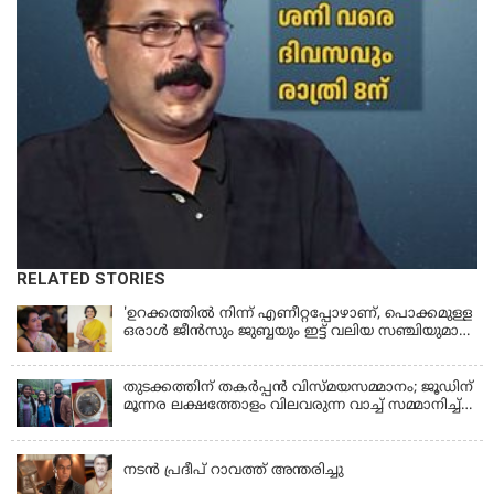
RELATED STORIES
'ഉറക്കത്തിൽ നിന്ന് എണീറ്റപ്പോഴാണ്, പൊക്കമുള്ള
ഒരാൾ ജീൻസും ജുബ്ബയും ഇട്ട് വലിയ സഞ്ചിയുമായി
നടന്നങ്ങു പോകുന്നത് കണ്ടത്; ചോദിച്ചപ്പോൾ
മരിച്ചുപോയെന്ന് പറഞ്ഞു; ആത്മാക്കളെ കണ്ടിട്ടു
ഉണ്ടെന്ന് നടി ലെന
തുടക്കത്തിന് തകർപ്പൻ വിസ്മയസമ്മാനം; ജൂഡിന്
മൂന്നര ലക്ഷത്തോളം വിലവരുന്ന വാച്ച് സമ്മാനിച്ച്
സുചിത്ര
KERALA
നടൻ പ്രദീപ് റാവത്ത് അന്തരിച്ചു