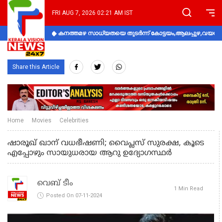
FRI AUG 7, 2026 02:21 AM IST
കനത്തമഴ സാധ്യതയെ തുടർന്ന് കോട്ടയം,ആലപ്പുഴ,വയനാട്
Share this Article
Home
Movies
Celebrities
ഷാരൂഖ് ഖാന് വധഭീഷണി; വൈപ്ലസ് സുരക്ഷ, കൂടെ
എപ്പോഴും സായുധരായ ആറു ഉദ്യോഗസ്ഥര്‍
വെബ് ടീം
1 Min Read
Posted On 07-11-2024