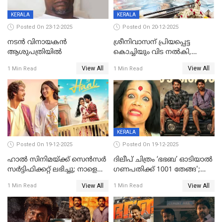
KERALA
KERALA
Posted On 23-12-2025
Posted On 20-12-2025
നടൻ വിനായകൻ
ശ്രീനിവാസന് പ്രിയപ്പെട്ട
ആശുപത്രിയിൽ
കൊച്ചിയും വിട നൽകി,
മൃതദേഹം വസതിയിൽ;
View All
View All
1 Min Read
1 Min Read
സംസ്കാരം നാളെ
KERALA
Posted On 19-12-2025
Posted On 19-12-2025
ഹാല്‍ സിനിമയ്ക്ക് സെന്‍സര്‍
ദിലീപ് ചിത്രം ‘ഭഭബ’ ഓടിയാൽ
സര്‍ട്ടിഫിക്കറ്റ് ലഭിച്ചു; നാളെ
ഗണപതിക്ക് 1001 തേങ്ങ';
ട്രെയ്ലര്‍ പുറത്ത് വിടും
കലാമണ്ഡലം സത്യഭാമ
View All
View All
1 Min Read
1 Min Read