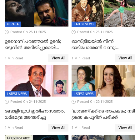
KERALA
LATEST NEWS
Posted On 25-11-2025
Posted On 25-11-2025
ഉടനെന്ന് പറഞ്ഞാൽ ഉടൻ;
ഓസ്ട്രിയയിൽ നിന്ന്
ഒടുവിൽ അറിയിപ്പുമായി
ഓടിപോരേണ്ടി വന്നു;
മമ്മൂട്ടി, കളങ്കാവൽ പുതിയ
വൈകാരികമായും
View All
View All
1 Min Read
1 Min Read
റിലീസ് തീയതി പുറത്ത്
ശാരീരികമായും ഉപദ്രവിച്ചു;
ഭർത്താവിനെതിരെ 50 കോടി
രൂപ നഷ്ടപരിഹാരം
ആവശ്യപ്പെട്ട് മുൻ മിസ് ഇന്ത്യ
LATEST NEWS
LATEST NEWS
Posted On 24-11-2025
Posted On 22-11-2025
ബോളിവുഡ് ഇതിഹാസതാരം
'ലാവണി'ക്കിടെ അപകടം; നടി
ധർമേന്ദ്ര അന്തരിച്ചു
ശ്രദ്ധ കപൂറിന് പരിക്ക്
View All
View All
1 Min Read
1 Min Read