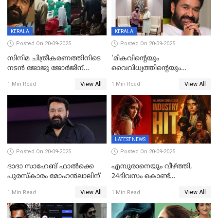
KERALA
KERALA
Posted On 20-09-2025
Posted On 20-09-2025
സിനിമ ചിത്രീകരണത്തിനിടെ
'മികവിന്റെയും
നടൻ ജോജു ജോർജിന്
വൈവിധ്യത്തിന്റെയും
അപകടം;നടൻ ദീപക്
പ്രതീകം'; മോഹൻലാലിനെ
View All
View All
1 Min Read
1 Min Read
പറമ്പോലും ഈ സമയം
അഭിനന്ദിച്ച് പ്രധാനമന്ത്രി
ജീപ്പിൽ
LATEST NEWS
Posted On 20-09-2025
Posted On 20-09-2025
ദാദാ സാഹേബ് ഫാൽക്കെ
എമ്പുരാനെയും വീഴ്ത്തി,
പുരസ്‌കാരം മോഹൻലാലിന്
24ദിവസം കൊണ്ട്
മലയാളത്തിലെ പുത്തൻ
View All
View All
1 Min Read
1 Min Read
ഇൻഡസ്ട്രി ഹിറ്റ്;
റെക്കോർഡുമായി ലോക