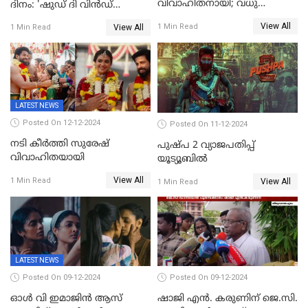
വിവാഹിതനായി; വധു
ദിനം: 'ഷുഡ് ദി വിൻഡ്
സഹസംവിധായിക ദീപ്തി
ഡ്രോപ്പ്' മുതൽ
View All
1 Min Read
View All
1 Min Read
കാരാട്ട്
'കിഷ്‌കികിന്ധാ കാണ്ഡം' വരെ
LATEST NEWS
Posted On 12-12-2024
Posted On 11-12-2024
നടി കീർത്തി സുരേഷ്
പുഷ്പ 2 വ്യാജപതിപ്പ്
വിവാഹിതയായി
യൂട്യൂബിൽ
View All
1 Min Read
View All
1 Min Read
LATEST NEWS
Posted On 09-12-2024
Posted On 09-12-2024
ഓള്‍ വി ഇമാജിന്‍ ആസ്
ഷാജി എന്‍. കരുണിന് ജെ.സി.