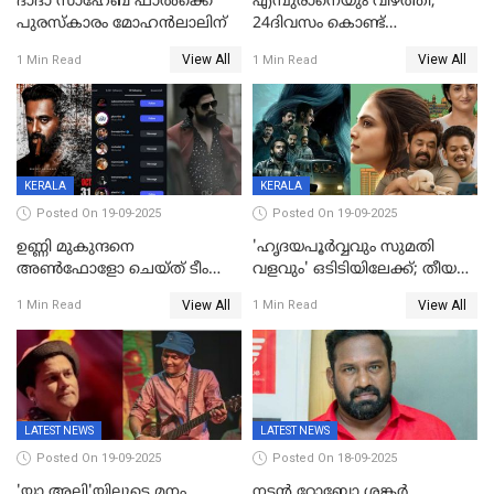
ദാദാ സാഹേബ് ഫാൽക്കെ
എമ്പുരാനെയും വീഴ്ത്തി,
പുരസ്‌കാരം മോഹൻലാലിന്
24ദിവസം കൊണ്ട്
മലയാളത്തിലെ പുത്തൻ
View All
View All
1 Min Read
1 Min Read
ഇൻഡസ്ട്രി ഹിറ്റ്;
റെക്കോർഡുമായി ലോക
KERALA
KERALA
Posted On 19-09-2025
Posted On 19-09-2025
ഉണ്ണി മുകുന്ദനെ
'ഹൃദയപൂര്‍വ്വവും സുമതി
അൺഫോളോ ചെയ്ത് ടീം
വളവും' ഒടിടിയിലേക്ക്; തീയതി
മാർക്കോ; ലോർഡ്
പുറത്ത്
View All
View All
1 Min Read
1 Min Read
മാർക്കോയിൽ യാഷ്,
പൃഥ്വിരാജ്,
മമ്മുട്ടി,മോഹൻലാൽ..ചർച്ചകളുമായി
സൈബർലോകവും
LATEST NEWS
LATEST NEWS
Posted On 19-09-2025
Posted On 18-09-2025
'യാ അലി'യിലൂടെ മനം
നടൻ റോബോ ശങ്കർ