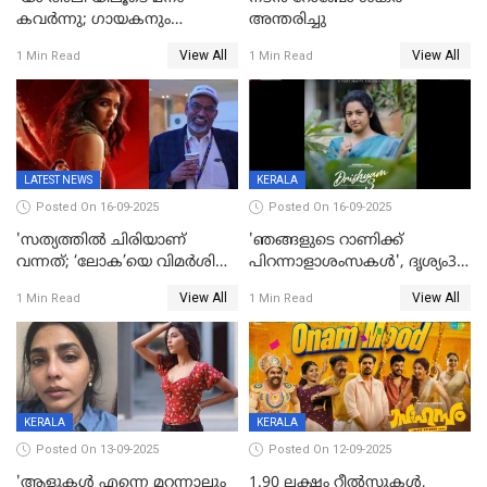
കവർന്നു; ഗായകനും
അന്തരിച്ചു
നടനുമായ സുബിന്‍ ഗാര്‍ഗ്
View All
View All
1 Min Read
1 Min Read
അന്തരിച്ചു
LATEST NEWS
KERALA
Posted On 16-09-2025
Posted On 16-09-2025
'സത്യത്തിൽ ചിരിയാണ്
'ഞങ്ങളുടെ റാണിക്ക്
വന്നത്; ‘ലോക’യെ വിമർശിച്ച്
പിറന്നാളാശംസകൾ', ദൃശ്യം3-
മുരളി തുമ്മാരുകുടി
യിലെ മീനയുടെ ക്യാരക്റ്റർ
View All
View All
1 Min Read
1 Min Read
പോസ്റ്റർ പുറത്തുവിട്ടു
KERALA
KERALA
Posted On 13-09-2025
Posted On 12-09-2025
'ആളുകള്‍ എന്നെ മറന്നാലും
1.90 ലക്ഷം റീല്‍സുകള്‍,