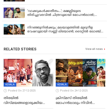
LATEST NEWS
'വാക്കുകള്‍ക്കതീതം...'; മമ്മൂട്ടിയുടെ
തിരിച്ചുവരവില്‍ ചിത്രവുമായി മോഹന്‍ലാല്‍;
ഇച്ചാക്കയ്ക്ക് ലാലുവിന്റെ സ്‌നേഹചുംബനം
KERALA
നിറഞ്ഞുനിൽക്കും; മലയാളത്തിൽ മുഴുനീള
വേഷവുമായി സണ്ണി ലിയോൺ; ടൈറ്റിൽ ലോഞ്ച്
നടന്നു
RELATED STORIES
View all news
KERALA
KERALA
Posted On 27-12-2025
Posted On 24-12-2025
തിരയിൽ
ക്രിസ്മസ് തിരയിൽ
വിസ്മയങ്ങളൊരുക്കിയ
മോഹൻലാലും നിവിൻ
കലാസംവിധായകന്‍, കെ
പോളിയും ഉണ്ണി മുകുന്ദനും