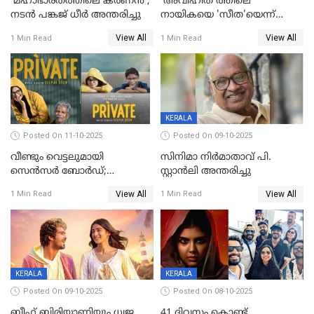
'മഹാഭാരതത്തിലെ കർണന്‍';
'അവിഹിത'ത്തിലെ
നടൻ പങ്കജ് ധീർ അന്തരിച്ചു
നായികയെ 'സീത'യെന്ന്
വിളിക്കണ്ട; വെട്ടി സെൻസർ
View All
View All
1 Min Read
1 Min Read
ബോർഡ്
KERALA
Posted On 11-10-2025
Posted On 09-10-2025
വീണ്ടും വെട്ടലുമായി
സിനിമാ നിർമാതാവ് പി.
സെന്‍സര്‍ ബോര്‍ഡ്;
സ്റ്റാൻലി അന്തരിച്ചു
'പ്രൈവറ്റ്' സിനിമയില്‍
View All
View All
1 Min Read
1 Min Read
തിരുത്തല്‍
KERALA
KERALA
Posted On 09-10-2025
Posted On 08-10-2025
ബീഫ് ബിരിയാണിയും ധ്വജ
41 ദിവസം കൊണ്ട്