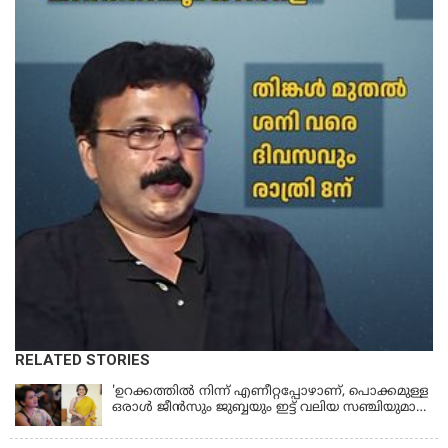
RELATED STORIES
'ഉറക്കത്തിൽ നിന്ന് എണീറ്റപ്പോഴാണ്, പൊക്കമുള്ള
ഒരാൾ ജീൻസും ജുബ്ബയും ഇട്ട് വലിയ സഞ്ചിയുമായി
നടന്നങ്ങു പോകുന്നത് കണ്ടത്; ചോദിച്ചപ്പോൾ
മരിച്ചുപോയെന്ന് പറഞ്ഞു; ആത്മാക്കളെ കണ്ടിട്ടു