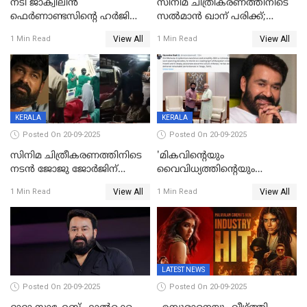
നടി ജാക്വിലിന്‍
സിനിമ ചിത്രീകരണത്തിനിടെ
ഫെര്‍ണാണ്ടസിന്റെ ഹര്‍ജി
സൽമാൻ ഖാന് പരിക്ക്;
സുപ്രീം കോടതി തള്ളി
ചികിത്സയിൽ;
View All
View All
1 Min Read
1 Min Read
മുംബൈയിലേക്ക് മടങ്ങി
KERALA
KERALA
Posted On 20-09-2025
Posted On 20-09-2025
സിനിമ ചിത്രീകരണത്തിനിടെ
'മികവിന്റെയും
നടൻ ജോജു ജോർജിന്
വൈവിധ്യത്തിന്റെയും
അപകടം;നടൻ ദീപക്
പ്രതീകം'; മോഹൻലാലിനെ
View All
View All
1 Min Read
1 Min Read
പറമ്പോലും ഈ സമയം
അഭിനന്ദിച്ച് പ്രധാനമന്ത്രി
ജീപ്പിൽ
LATEST NEWS
Posted On 20-09-2025
Posted On 20-09-2025