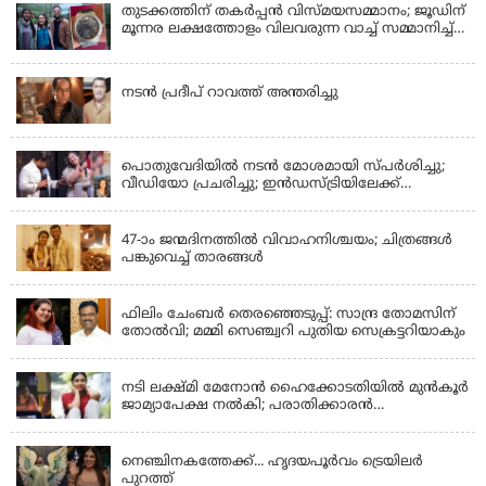
ഉണ്ടെന്ന് നടി ലെന
തുടക്കത്തിന് തകർപ്പൻ വിസ്മയസമ്മാനം; ജൂഡിന്
മൂന്നര ലക്ഷത്തോളം വിലവരുന്ന വാച്ച് സമ്മാനിച്ച്
സുചിത്ര
KERALA
നടൻ പ്രദീപ് റാവത്ത് അന്തരിച്ചു
LATEST NEWS
പൊതുവേദിയില്‍ നടന്‍ മോശമായി സ്പര്‍ശിച്ചു;
വീഡിയോ പ്രചരിച്ചു; ഇന്‍ഡസ്ട്രിയിലേക്ക്
ഇനിയില്ലെന്ന് നടി
KERALA
47-ാം ജന്മദിനത്തിൽ വിവാഹനിശ്ചയം; ചിത്രങ്ങള്‍
പങ്കുവെച്ച് താരങ്ങൾ
KERALA
ഫിലിം ചേംബർ തെരഞ്ഞെടുപ്പ്: സാന്ദ്ര തോമസിന്
തോൽവി; മമ്മി സെഞ്ച്വറി പുതിയ സെക്രട്ടറിയാകും
KERALA
നടി ലക്ഷ്മി മേനോൻ ഹൈക്കോടതിയിൽ മുൻ‌കൂർ
ജാമ്യാപേക്ഷ നൽകി; പരാതിക്കാരൻ
ലൈംഗീകമായി അധിക്ഷേപിച്ചെന്നും നടി
LATEST NEWS
നെഞ്ചിനകത്തേക്ക്... ഹൃദയപൂര്‍വം ട്രെയിലര്‍
പുറത്ത്