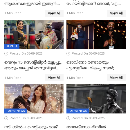
ആശംസകളുമായി ഇന്ത്യൻ
പോയിന്റിലാണ് ഞാൻ, ‘എന്‍റെ
സിനിമാ ലോകം
ചങ്ക് പൊട്ടിപ്പോവുക,
View All
View All
1 Min Read
1 Min Read
സ്നേഹിച്ചയാള്‍ തന്നെ
വഞ്ചിച്ചുപോയി’, ലൈവ്
വിഡിയോയിൽ
പൊട്ടിക്കരഞ്ഞ് നടി
KERALA
Posted On 06-09-2025
Posted On 06-09-2025
വെറും 15 സെന്റീമീറ്റര്‍ മുല്ലപ്പൂ,
ടൊവിനോ രണ്ടാമതും
അതും അച്ഛൻ തന്നുവിട്ടത്
ഏഷ്യയിലെ മികച്ച നടന്‍;
കൈവശം വച്ചതിന് ഒരു
2025ലെ സെപ്റ്റിമിയസ്
View All
View All
1 Min Read
1 Min Read
ലക്ഷം രൂപ പിഴ; നവ്യ
പുരസ്‌കാരം
28ദിവസത്തിനകം പിഴ
അടയ്ക്കണം
LATEST NEWS
LATEST NEWS
Posted On 05-09-2025
Posted On 05-09-2025
നടി ശിൽപ ഷെട്ടിക്കും രാജ്
ബോക്സോഫീസിൽ