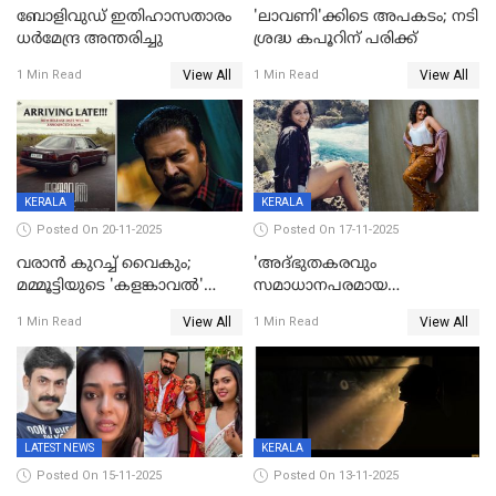
ബോളിവുഡ് ഇതിഹാസതാരം
'ലാവണി'ക്കിടെ അപകടം; നടി
ധർമേന്ദ്ര അന്തരിച്ചു
ശ്രദ്ധ കപൂറിന് പരിക്ക്
View All
View All
1 Min Read
1 Min Read
KERALA
KERALA
Posted On 20-11-2025
Posted On 17-11-2025
വരാൻ കുറച്ച് വൈകും;
'അദ്‌ഭുതകരവും
മമ്മൂട്ടിയുടെ 'കളങ്കാവൽ'
സമാധാനപരമായ
റിലീസ് മാറ്റി
ഘട്ടത്തിലാണിപ്പോൾ';
View All
View All
1 Min Read
1 Min Read
വിവാഹമോചിതയായെന്ന് മീര
വാസുദേവൻ
LATEST NEWS
KERALA
Posted On 15-11-2025
Posted On 13-11-2025