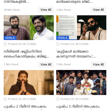
സിനിമകളിൽ
മാർക്കോയുടെ ലിങ്ക്;
നേട്ടമുണ്ടാക്കിയത് വെറും 26
വ്യാജപതിപ്പ് കേസിൽ ആലുവ
View All
View All
18 Min Read
1 Min Read
ചിത്രങ്ങൾ; 2024ൽ സിനിമാ
സ്വദേശി അറസ്റ്റില്‍
വ്യവസായത്തിന് നഷ്ടം 700
കോടി; അഭിനേതാക്കൾ
പ്രതിഫലം കുറയ്ക്കണമെന്നും
നിർമാതാക്കളുടെ സംഘടന
KERALA
KERALA
Posted On 26-12-2024
Posted On 24-12-2024
സീരിയല്‍ ഷൂട്ടിംഗിനിടെ
‘കുട്ടികൾ മാർക്കോ
ലൈംഗികാതിക്രമം; ബിജു
കാണുന്നത് തടയണം’;
സോപാനത്തിനും എസ് പി
തിയറ്ററുകളിൽ
View All
View All
1 Min Read
1 Min Read
ശ്രീകുമാറിനുമെതിരെ കേസ്
മാതാപിതാക്കൾക്കൊപ്പം
കുട്ടികളുമെത്തുന്നു;
മുഖ്യമന്ത്രിക്ക് പരാതി നൽകി
കെപിസിസി അംഗം
Posted On 24-12-2024
Posted On 24-12-2024
പുഷ്‌പ 2 റിലീസ് അപകടം
പുഷ്പ 2 റിലീസ് അപകടം;