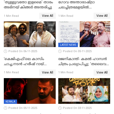
'തുള്ളുവതോ ഇളമൈ' താരം
ഗോവ അന്താരാഷ്ട്രാ
അഭിനയ് കിങ്ങർ അന്തരിച്ചു
ചലച്ചിത്രമേളയില്‍
മത്സരവിഭാഗത്തിലേക്ക്
View All
View All
1 Min Read
1 Min Read
മലയാളത്തില്‍നിന്ന്
ഏകചിത്രമായി 'എആര്‍എം';
LATEST NEWS
Posted On 06-11-2025
Posted On 05-11-2025
‘കെജിഎഫി’ലെ കാസിം
രജനികാന്ത്- കമൽ ഹാസൻ
ചാച്ച,നടൻ ഹരീഷ് റായ്
ചിത്രം പ്രഖ്യാപിച്ചു; 'തലൈവർ
അന്തരിച്ചു
173' റിലീസ് 2027 പൊങ്കലിന്
View All
View All
1 Min Read
1 Min Read
KERALA
Posted On 05-11-2025
Posted On 03-11-2025