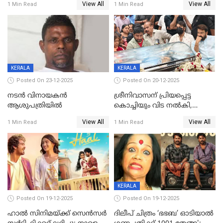
View All
View All
1 Min Read
1 Min Read
ശേഖര്‍ അന്തരിച്ചു
ഷെയ്‌നും; 200 കോടി
മുടക്കിയെത്തുന്ന
വൃഷഭയുൾപ്പെടെ കാണാം
KERALA
KERALA
Posted On 23-12-2025
Posted On 20-12-2025
നടൻ വിനായകൻ
ശ്രീനിവാസന് പ്രിയപ്പെട്ട
ആശുപത്രിയിൽ
കൊച്ചിയും വിട നൽകി,
മൃതദേഹം വസതിയിൽ;
View All
View All
1 Min Read
1 Min Read
സംസ്കാരം നാളെ
KERALA
Posted On 19-12-2025
Posted On 19-12-2025
ഹാല്‍ സിനിമയ്ക്ക് സെന്‍സര്‍
ദിലീപ് ചിത്രം ‘ഭഭബ’ ഓടിയാൽ