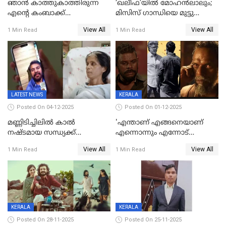
ഞാന്‍ കാത്തുകാത്തിരുന്ന
‘ഖലീഫ’യിൽ മോഹൻലാലും;
എന്റെ കംബാക്ക്
മിസിസ് ഗാന്ധിയെ മുട്ടു
മൊമെന്റ്';'ഭ.ഭ. ബ' ട്രെയ്ലര്‍
കുത്തിച്ച മാമ്പറയ്ക്കൽ
View All
View All
1 Min Read
1 Min Read
പുറത്ത്
അഹമ്മദ് അലിയായെത്തും
LATEST NEWS
KERALA
Posted On 04-12-2025
Posted On 01-12-2025
മണ്ണിടിച്ചിലിൽ കാല്‍
'എന്താണ് എങ്ങനെയാണ്
നഷ്ടമായ സന്ധ്യക്ക്
എന്നൊന്നും എന്നോട്
ആശ്വാസമായി മമ്മൂട്ടിയുടെ
ചോദിക്കരുത്',ജയിലര്‍ ടുവില്‍
View All
View All
1 Min Read
1 Min Read
വീഡിയോകോൾ;
താനുമുണ്ടെന്ന് വിനായകൻ
കൃത്രിമക്കാല്‍ നല്‍കാമെന്ന്
താരം, വീട്
നിര്‍മിക്കുന്നതിനുള്ള
ഇടപെടലും നടത്തും
KERALA
KERALA
Posted On 28-11-2025
Posted On 25-11-2025