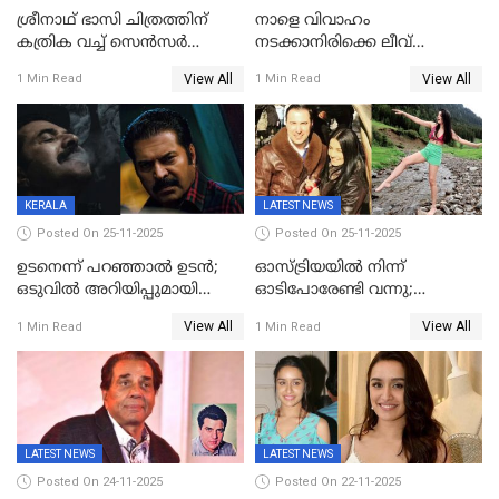
ശ്രീനാഥ് ഭാസി ചിത്രത്തിന്
നാളെ വിവാഹം
കത്രിക വച്ച് സെൻസർ
നടക്കാനിരിക്കെ ലീവ്
ബോർഡ്, 'എട്ട് സീനുകൾ
നൽകിയില്ല; എസ്ഐആർ
View All
View All
1 Min Read
1 Min Read
മാറ്റണം';പൊങ്കാല റിലീസ് മാറ്റി
സൂപ്പർവൈസർ
ജീവനൊടുക്കി
KERALA
LATEST NEWS
Posted On 25-11-2025
Posted On 25-11-2025
ഉടനെന്ന് പറഞ്ഞാൽ ഉടൻ;
ഓസ്ട്രിയയിൽ നിന്ന്
ഒടുവിൽ അറിയിപ്പുമായി
ഓടിപോരേണ്ടി വന്നു;
മമ്മൂട്ടി, കളങ്കാവൽ പുതിയ
വൈകാരികമായും
View All
View All
1 Min Read
1 Min Read
റിലീസ് തീയതി പുറത്ത്
ശാരീരികമായും ഉപദ്രവിച്ചു;
ഭർത്താവിനെതിരെ 50 കോടി
രൂപ നഷ്ടപരിഹാരം
ആവശ്യപ്പെട്ട് മുൻ മിസ് ഇന്ത്യ
LATEST NEWS
LATEST NEWS
Posted On 24-11-2025
Posted On 22-11-2025