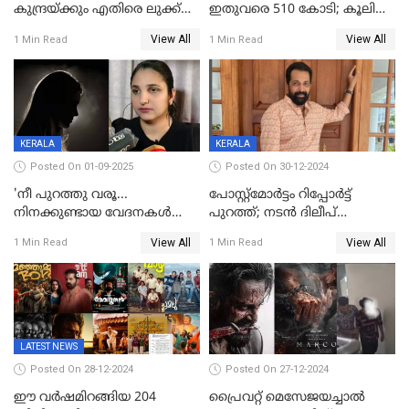
കുന്ദ്രയ്ക്കും എതിരെ ലുക്ക്
ഇതുവരെ 510 കോടി; കൂലി
ഔട്ട് നോട്ടീസ്
ഇനി ഒടിടിയിലേക്ക്, റിലീസ്
View All
View All
1 Min Read
1 Min Read
തീയതി പുറത്ത്
KERALA
KERALA
Posted On 01-09-2025
Posted On 30-12-2024
'നീ പുറത്തു വരൂ...
പോസ്റ്റ്‌മോര്‍ട്ടം റിപ്പോര്‍ട്ട്
നിനക്കുണ്ടായ വേദനകള്‍
പുറത്ത്; നടൻ ദിലീപ്
സധൈര്യം പറയു';
ശങ്കറിന്റെ മരണകാരണം
View All
View All
1 Min Read
1 Min Read
'കരയേണ്ടതും ഒറ്റപ്പെടേണ്ടതും
ആന്തരിക രക്തസ്രാവം
വേട്ടക്കാരനാണ്, വേദനകള്‍
സധൈര്യം പറയു;
പെണ്‍കുട്ടിയോട് റിനി ആര്‍
ജോര്‍ജ്
LATEST NEWS
Posted On 28-12-2024
Posted On 27-12-2024
ഈ വർഷമിറങ്ങിയ 204
പ്രൈവറ്റ് മെസേജയച്ചാല്‍