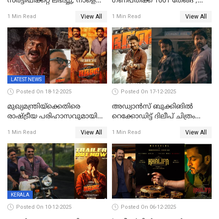
സര്‍ട്ടിഫിക്കറ്റ് ലഭിച്ചു; നാളെ
ഗണപതിക്ക് 1001 തേങ്ങ';
ട്രെയ്ലര്‍ പുറത്ത് വിടും
കലാമണ്ഡലം സത്യഭാമ
View All
View All
1 Min Read
1 Min Read
LATEST NEWS
Posted On 18-12-2025
Posted On 17-12-2025
മുഖ്യമന്ത്രിയ്ക്കെതിരെ
അഡ്വാൻസ് ബുക്കിങിൽ
രാഷ്ട്രീയ പരിഹാസവുമായി
റെക്കോഡിട്ട് ദിലീപ് ചിത്രം
ഭഭബ
‘ഭഭബ';ബുക്ക് മൈഷോയില്‍
View All
View All
1 Min Read
1 Min Read
റെക്കോർഡ് വിൽപ്പന;
മണിക്കൂറില്‍ വിറ്റത്
1000ത്തിന് മുകളിൽ ടിക്കറ്റ്
KERALA
Posted On 10-12-2025
Posted On 06-12-2025