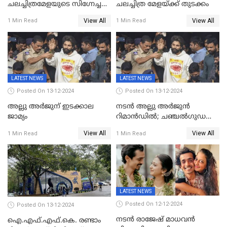
ചലച്ചിത്രമേളയുടെ സിഗ്നേച്ചർ
ചലച്ചിത്ര മേളയ്‌ക്ക് തുടക്കം
ഫിലിം 'സ്വപ്നായനം'
View All
View All
1 Min Read
1 Min Read
LATEST NEWS
LATEST NEWS
Posted On 13-12-2024
Posted On 13-12-2024
അല്ലു അർജുന് ഇടക്കാല
നടൻ അല്ലു അർജുൻ
ജാമ്യം
റിമാൻഡിൽ; ചഞ്ചൽഗുഡ
ജയിലിലേക്ക്
View All
View All
1 Min Read
1 Min Read
LATEST NEWS
Posted On 12-12-2024
Posted On 13-12-2024
നടൻ രാജേഷ് മാധവൻ
ഐ.എഫ്.എഫ്.കെ. രണ്ടാം