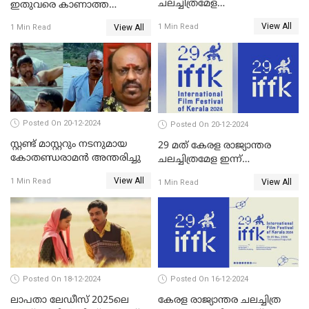
ചലച്ചിത്രമേള
ഇതുവരെ കാണാത്ത
സമാപിച്ചു,സ്പിരിറ്റ് ഓഫ്
വയലൻസുമായി ഉണ്ണി
View All
1 Min Read
View All
1 Min Read
സിനിമ അവാര്‍ഡ്
മുകുന്ദൻ ചിത്രം മാർക്കോ
സംവിധായിക പായല്‍
കപാഡിയയ്ക്ക് സമ്മാനിച്ചു;
ഫെമിനിച്ചി ഫാത്തിമയ്ക്ക്
അഞ്ച് പുരസ്കാരം
Posted On 20-12-2024
Posted On 20-12-2024
സ്റ്റണ്ട് മാസ്റ്ററും നടനുമായ
29 മത് കേരള രാജ്യാന്തര
കോതണ്ഡരാമൻ അന്തരിച്ചു
ചലച്ചിത്രമേള ഇന്ന്
സമാപിക്കും
View All
1 Min Read
View All
1 Min Read
Posted On 18-12-2024
Posted On 16-12-2024
ലാപതാ ലേഡീസ് 2025ലെ
കേരള രാജ്യാന്തര ചലച്ചിത്ര