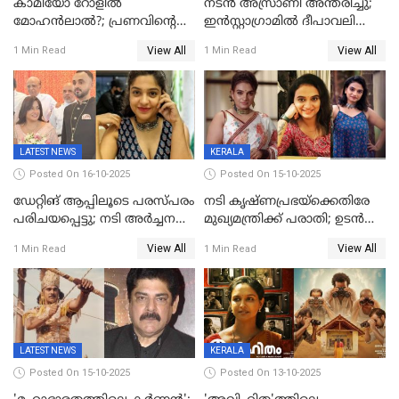
കാമിയോ റോളിൽ
നടന്‍ അസ്രാണി അന്തരിച്ചു;
മോഹൻലാൽ?; പ്രണവിന്റെ
ഇന്‍‌സ്റ്റാഗ്രാമില്‍ ദീപാവലി
ചിത്രത്തിന്റെ ട്രെയിലറിന്
ആശംസ നേര്‍ന്ന്
View All
View All
1 Min Read
1 Min Read
പിന്നാലെ ഡിപി; ചർച്ചയായി
മണിക്കൂറുകള്‍ക്കകം
സോഷ്യൽ മീഡിയ ചിത്രങ്ങൾ
വിയോഗം
LATEST NEWS
KERALA
Posted On 16-10-2025
Posted On 15-10-2025
ഡേറ്റിങ് ആപ്പിലൂടെ പരസ്പരം
നടി കൃഷ്ണപ്രഭയ്‌ക്കെതിരേ
പരിചയപ്പെട്ടു; നടി അർച്ചന
മുഖ്യമന്ത്രിക്ക് പരാതി; ഉടൻ
കവി വിവാഹിതയായി
ഇടപെടല്‍ വേണമെന്നും
View All
View All
1 Min Read
1 Min Read
പരാതിയിൽ
LATEST NEWS
KERALA
Posted On 15-10-2025
Posted On 13-10-2025