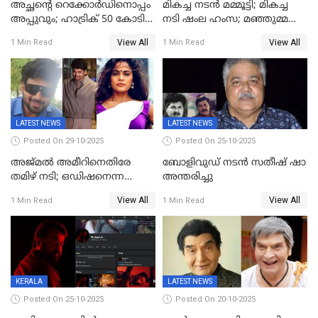
അച്ഛന്റെ റെക്കോർഡിനൊപ്പം
മികച്ച നടൻ മമ്മൂട്ടി; മികച്ച
അപ്പുവും; ഹാട്രിക് 50 കോടി
നടി ഷംല ഹംസ; മഞ്ഞുമ്മൽ
നേട്ടവുമായി പ്രണവ്
ബോയ്സ് മികച്ച ചിത്രം
View All
View All
1 Min Read
1 Min Read
മോഹൻലാൽ, 'ഡീയസ്
ഈറേ' കുതിപ്പ്
LATEST NEWS
LATEST NEWS
Posted On 29-10-2025
Posted On 25-10-2025
അജ്മല്‍ അമീറിനെതിരേ
ബോളിവുഡ് നടൻ സതീഷ് ഷാ
തമിഴ് നടി; ഒഡിഷനെന്ന
അന്തരിച്ചു
വ്യാജേന ഹോട്ടല്‍മുറിയിലേക്ക്
View All
View All
1 Min Read
1 Min Read
വിളിച്ചു, മോശം പെരുമാറ്റം
KERALA
LATEST NEWS
Posted On 25-10-2025
Posted On 20-10-2025