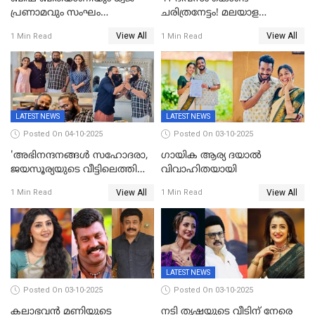
പ്രണാമവും സംഘം
ചരിത്രനേട്ടം! മലയാള
കാവലുണ്ടും വേണ്ട'; ഷെയ്ൻ
സിനിമയിൽ പുതിയ
View All
View All
1 Min Read
1 Min Read
നിഗത്തിന്റെ ഹാൽ
അധ്യായം, വിസ്മയമായി
സിനിമയ്ക്ക്
ലോക 300 കോടി ക്ലബ്ബിൽ
സെൻസർബോർഡിന്റെ
കടുംവെട്ട്
LATEST NEWS
LATEST NEWS
Posted On 04-10-2025
Posted On 03-10-2025
'അഭിനന്ദനങ്ങൾ സഹോദരാ,
ഗായിക ആര്യ ദയാൽ
ജയസൂര്യയുടെ വീട്ടിലെത്തി
വിവാഹിതയായി
ഋഷഭ് ഷെട്ടി; കേക്ക് മുറിച്ച്
View All
View All
1 Min Read
1 Min Read
ആഘോഷം'
LATEST NEWS
Posted On 03-10-2025
Posted On 03-10-2025
കലാഭവൻ മണിയുടെ
നടി തൃഷയുടെ വീടിന് നേരെ