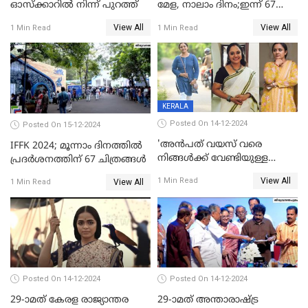
ഓസ്‌ക്കാറില്‍ നിന്ന് പുറത്ത്
മേള, നാലാം ദിനം;ഇന്ന് 67
ചിത്രങ്ങൾ പ്രദർശിപ്പിക്കും
View All
View All
1 Min Read
1 Min Read
KERALA
Posted On 14-12-2024
Posted On 15-12-2024
'അന്‍പത് വയസ് വരെ
IFFK 2024; മൂന്നാം ദിനത്തില്‍
നിങ്ങള്‍ക്ക് വേണ്ടിയുള്ള
പ്രദര്‍ശനത്തിന് 67 ചിത്രങ്ങള്‍
ജീവിതമായിരുന്നു'; ഇനി ഒരു
View All
1 Min Read
View All
1 Min Read
കൂട്ട് ആവശ്യമുണ്ട്; കല്യാണം
കഴിക്കാമെന്ന് തോന്നി
തുടങ്ങിയിട്ടുണ്ടെന്ന് നിഷ
സാരംഗ്
Posted On 14-12-2024
Posted On 14-12-2024
29-ാമത് കേരള രാജ്യാന്തര
29-ാമത് അന്താരാഷ്‌ട്ര