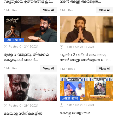
;'കൃത്യമായ ഉത്തരങ്ങളില്ലാതെ
നടന്‍ അല്ലു അര്‍ജുൻ
അല്ലു അർജുൻ'
അന്വേഷണ സംഘത്തിന്
View All
View All
1 Min Read
1 Min Read
മുന്നിൽ ഹാജരായി
LATEST NEWS
Posted On 24-12-2024
Posted On 24-12-2024
ദൃശ്യം 3 വരുന്നു, തിരക്കഥ
പുഷ്പ 2 റിലീസ് അപകടം;
കേട്ടപ്പോള്‍ ഞാന്‍
നടന്‍ അല്ലു അര്‍ജുനെ ചോദ്യം
ഞെട്ടിപ്പോയി,അഭിമുഖത്തിൽ
ചെയ്യും
View All
1 Min Read
View All
1 Min Read
സ്ഥിരീകരിച്ച് മോഹൻലാൽ
LATEST NEWS
Posted On 20-12-2024
Posted On 21-12-2024
കേരള രാജ്യാന്തര
മലയാള സിനിമകളിൽ