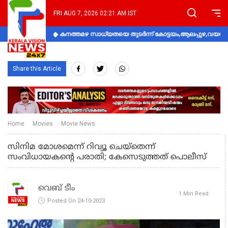
FRI AUG 7, 2026 02:21 AM IST
കനത്തമഴ സാധ്യതയെ തുടർന്ന് കോട്ടയം,ആലപ്പുഴ,വയനാട്
Share this Article
Home
Movies
Movie News
സിനിമ മോശമെന്ന് റിവ്യൂ ചെയ്‌തെന്ന്
സംവിധായകന്റെ പരാതി; കേസെടുത്തത് പൊലീസ്
വെബ് ടീം
1 Min Read
Posted On 24-10-2023