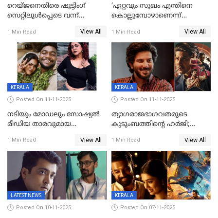
റെയ്ജനെതിരെ ഷൂട്ടിംഗ്
‘ഏറ്റവും സുഖം എന്തിനെ
സെറ്റിലുൾപ്പെടെ വന്ന്
കൊല്ലുമ്പോഴാണെന്ന്
യുവതിയുടെ പരാക്രമം;
അറിയാമോ?
View All
View All
1 Min Read
1 Min Read
ബിയര്‍ കുപ്പി തലയ്ക്ക് അടിച്ച്
വില്ലത്തരത്തിന്റെ അങ്ങേയറ്റം;
പൊട്ടിക്കുമെന്ന്
മമ്മൂട്ടി മാജിക്ക്, കളങ്കാവല്‍
ഭീഷണി;അശ്ലീല
ട്രെയിലര്‍ പുറത്ത്
മെസേജുകളും വെളിപ്പെടുത്തി
മൃദുല വിജയ്
KERALA
KERALA
Posted On 11-11-2025
Posted On 11-11-2025
നടിയും മോഡലും സോഷ്യൽ
ത്യാഗരാജഭാഗവതരുടെ
മീഡിയ താരവുമായ
കുടുംബത്തിന്റെ ഹര്‍ജി;
'മസ്താനി' വിവാഹിതയായി,
ദുല്‍ഖര്‍ സല്‍മാന്
View All
View All
1 Min Read
1 Min Read
ഇന്ന്‌ നല്ലൊരു ബിസി ഡേ
ഹൈക്കോടതി നോട്ടീസ്‌
ആയിരുന്നുവെന്ന് നന്ദിത
ശങ്കര
LATEST NEWS
KERALA
Posted On 10-11-2025
Posted On 07-11-2025