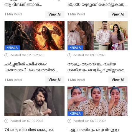
ആ റിസ്ക് ഞാൻ
50,000 യൂട്യൂബ് ഷോര്‍ട്ടുകള്‍;
ഏറ്റെടുക്കുന്നു'; അപകടം
ആടിയും പാടിയും ആഗോള
View All
View All
1 Min Read
1 Min Read
മനസിലായി, കടുത്ത
ഹിറ്റായി ഓണം മൂഡ് ഗാനം
തീരുമാനവുമായി ഐശ്വര്യ
ലക്ഷ്മി
KERALA
KERALA
Posted On 12-09-2025
Posted On 09-09-2025
ചർച്ചയിൽ പരിഹാരം;
ആളും ആരവവും വലിയ
'കാന്താര-2' കേരളത്തിൽ
ശബ്ദവും വെളിച്ചവുമില്ലാതെ
പ്രദർശിപ്പിക്കുമെന്ന്
അതങ്ങ് നിർവഹിച്ചു;
View All
View All
1 Min Read
1 Min Read
ഫിയോക്ക്
വിവാഹിതയായെന്ന്‌ നടി ​
ഗ്രേസ് ആന്റണി
KERALA
Posted On 07-09-2025
Posted On 06-09-2025
74 ന്റെ നിറവിൽ മമ്മുക്ക;
'എല്ലാത്തിനും ഒടുവിലുള്ള