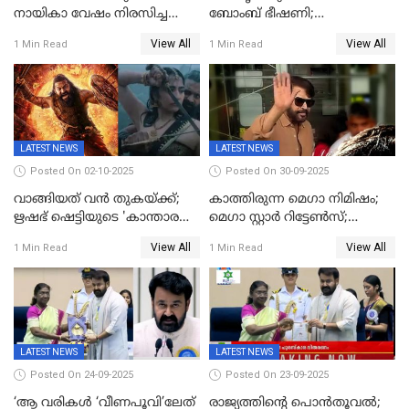
നായികാ വേഷം നിരസിച്ച
ബോംബ് ഭീഷണി;
നടിയെക്കുറിച്ച് വിനയൻ; "ആ
പരിശോധനയിൽ വ്യാജമെന്ന്
View All
View All
1 Min Read
1 Min Read
നടി ദിവ്യ ഉണ്ണിയല്ലെന്നും
കണ്ടെത്തൽ
സമൂഹമാധ്യമത്തിൽ കുറിപ്പ്
LATEST NEWS
LATEST NEWS
Posted On 02-10-2025
Posted On 30-09-2025
വാങ്ങിയത് വൻ തുകയ്ക്ക്;
കാത്തിരുന്ന മെഗാ നിമിഷം;
ഋഷഭ് ഷെട്ടിയുടെ 'കാന്താര
മെഗാ സ്റ്റാർ റിട്ടേൺസ്;
ചാപ്റ്റർ 1' ഒടിടിയിൽ എവിടെ
7മാസത്തിനു ശേഷം
View All
View All
1 Min Read
1 Min Read
കാണാം
ക്യാമറയ്ക്ക് മുന്നിലേക്ക്
LATEST NEWS
LATEST NEWS
Posted On 24-09-2025
Posted On 23-09-2025
‘ആ വരികള്‍ ‘വീണപൂവി’ലേത്
രാജ്യത്തിന്റെ പൊൻതൂവൽ;