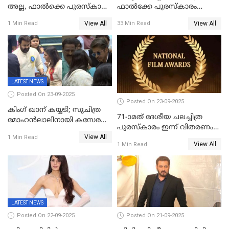
അല്ല, ഫാൽക്കെ പുരസ്‌കാരം
ഫാൽക്കേ പുരസ്കാരം
ഏറ്റുവാങ്ങിക്കൊണ്ട്
ഏറ്റുവാങ്ങി മോഹൻലാൽ,
View All
View All
1 Min Read
33 Min Read
മോഹന്‍ലാല്‍ ഉദ്ധരിച്ച
സിനിമ ആത്മാവിന്റെ
വരികളെ ചൊല്ലി
സ്പന്ദനമെന്ന് ലാൽ;
സാമൂഹികമാധ്യമങ്ങളില്‍
ഉർവശിക്കും വിജയരാഘവനും
ചര്‍ച്ച
ദേശീയ അവാർഡ്
LATEST NEWS
Posted On 23-09-2025
Posted On 23-09-2025
കിംഗ് ഖാന് കയ്യടി; സുചിത്ര
71-ാമത് ദേശീയ ചലച്ചിത്ര
മോഹൻലാലിനായി കസേര
പുരസ്‌കാരം ഇന്ന് വിതരണം
ഒരുക്കിക്കൊടുത്ത് ഷാരുഖ്
View All
ചെയ്യും
1 Min Read
ഖാൻ
View All
1 Min Read
LATEST NEWS
Posted On 22-09-2025
Posted On 21-09-2025