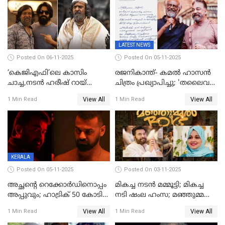
ഏകചിത്രമായി 'എആര്‍എം';
LATEST NEWS
Posted On 06-11-2025
Posted On 05-11-2025
‘കെജിഎഫി’ലെ കാസിം
രജനികാന്ത്- കമൽ ഹാസൻ
ചാച്ച,നടൻ ഹരീഷ് റായ്
ചിത്രം പ്രഖ്യാപിച്ചു; 'തലൈവർ
അന്തരിച്ചു
173' റിലീസ് 2027 പൊങ്കലിന്
View All
View All
1 Min Read
1 Min Read
KERALA
Posted On 05-11-2025
Posted On 03-11-2025
അച്ഛന്റെ റെക്കോർഡിനൊപ്പം
മികച്ച നടൻ മമ്മൂട്ടി; മികച്ച
അപ്പുവും; ഹാട്രിക് 50 കോടി
നടി ഷംല ഹംസ; മഞ്ഞുമ്മൽ
നേട്ടവുമായി പ്രണവ്
ബോയ്സ് മികച്ച ചിത്രം
View All
View All
1 Min Read
1 Min Read
മോഹൻലാൽ, 'ഡീയസ്