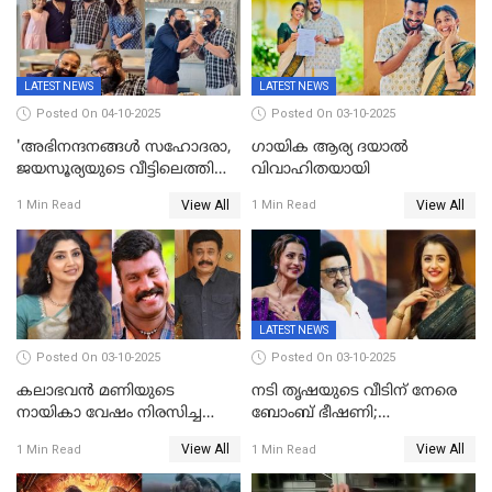
സെൻസർബോർഡിന്റെ
കടുംവെട്ട്
LATEST NEWS
LATEST NEWS
Posted On 04-10-2025
Posted On 03-10-2025
'അഭിനന്ദനങ്ങൾ സഹോദരാ,
ഗായിക ആര്യ ദയാൽ
ജയസൂര്യയുടെ വീട്ടിലെത്തി
വിവാഹിതയായി
ഋഷഭ് ഷെട്ടി; കേക്ക് മുറിച്ച്
View All
View All
1 Min Read
1 Min Read
ആഘോഷം'
LATEST NEWS
Posted On 03-10-2025
Posted On 03-10-2025
കലാഭവൻ മണിയുടെ
നടി തൃഷയുടെ വീടിന് നേരെ
നായികാ വേഷം നിരസിച്ച
ബോംബ് ഭീഷണി;
നടിയെക്കുറിച്ച് വിനയൻ; "ആ
പരിശോധനയിൽ വ്യാജമെന്ന്
View All
View All
1 Min Read
1 Min Read
നടി ദിവ്യ ഉണ്ണിയല്ലെന്നും
കണ്ടെത്തൽ
സമൂഹമാധ്യമത്തിൽ കുറിപ്പ്