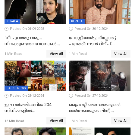
KERALA
KERALA
Posted On 01-09-2025
Posted On 30-12-2024
'നീ പുറത്തു വരൂ...
പോസ്റ്റ്‌മോര്‍ട്ടം റിപ്പോര്‍ട്ട്
നിനക്കുണ്ടായ വേദനകള്‍
പുറത്ത്; നടൻ ദിലീപ്
സധൈര്യം പറയു';
ശങ്കറിന്റെ മരണകാരണം
View All
View All
1 Min Read
1 Min Read
'കരയേണ്ടതും ഒറ്റപ്പെടേണ്ടതും
ആന്തരിക രക്തസ്രാവം
വേട്ടക്കാരനാണ്, വേദനകള്‍
സധൈര്യം പറയു;
പെണ്‍കുട്ടിയോട് റിനി ആര്‍
ജോര്‍ജ്
LATEST NEWS
Posted On 28-12-2024
Posted On 27-12-2024
ഈ വർഷമിറങ്ങിയ 204
പ്രൈവറ്റ് മെസേജയച്ചാല്‍
സിനിമകളിൽ
മാർക്കോയുടെ ലിങ്ക്;
നേട്ടമുണ്ടാക്കിയത് വെറും 26
വ്യാജപതിപ്പ് കേസിൽ ആലുവ
View All
View All
18 Min Read
1 Min Read
ചിത്രങ്ങൾ; 2024ൽ സിനിമാ
സ്വദേശി അറസ്റ്റില്‍
വ്യവസായത്തിന് നഷ്ടം 700