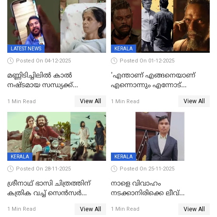
LATEST NEWS
KERALA
Posted On 04-12-2025
Posted On 01-12-2025
മണ്ണിടിച്ചിലിൽ കാല്‍
'എന്താണ് എങ്ങനെയാണ്
നഷ്ടമായ സന്ധ്യക്ക്
എന്നൊന്നും എന്നോട്
ആശ്വാസമായി മമ്മൂട്ടിയുടെ
ചോദിക്കരുത്',ജയിലര്‍ ടുവില്‍
View All
View All
1 Min Read
1 Min Read
വീഡിയോകോൾ;
താനുമുണ്ടെന്ന് വിനായകൻ
കൃത്രിമക്കാല്‍ നല്‍കാമെന്ന്
താരം, വീട്
നിര്‍മിക്കുന്നതിനുള്ള
ഇടപെടലും നടത്തും
KERALA
KERALA
Posted On 28-11-2025
Posted On 25-11-2025
ശ്രീനാഥ് ഭാസി ചിത്രത്തിന്
നാളെ വിവാഹം
കത്രിക വച്ച് സെൻസർ
നടക്കാനിരിക്കെ ലീവ്
ബോർഡ്, 'എട്ട് സീനുകൾ
നൽകിയില്ല; എസ്ഐആർ
View All
View All
1 Min Read
1 Min Read
മാറ്റണം';പൊങ്കാല റിലീസ് മാറ്റി
സൂപ്പർവൈസർ