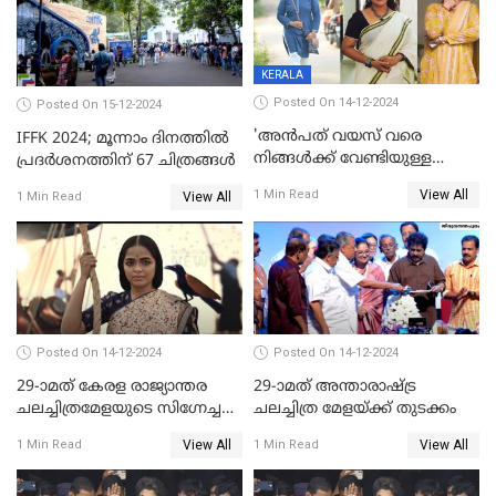
KERALA
Posted On 14-12-2024
Posted On 15-12-2024
'അന്‍പത് വയസ് വരെ
IFFK 2024; മൂന്നാം ദിനത്തില്‍
നിങ്ങള്‍ക്ക് വേണ്ടിയുള്ള
പ്രദര്‍ശനത്തിന് 67 ചിത്രങ്ങള്‍
ജീവിതമായിരുന്നു'; ഇനി ഒരു
View All
1 Min Read
View All
1 Min Read
കൂട്ട് ആവശ്യമുണ്ട്; കല്യാണം
കഴിക്കാമെന്ന് തോന്നി
തുടങ്ങിയിട്ടുണ്ടെന്ന് നിഷ
സാരംഗ്
Posted On 14-12-2024
Posted On 14-12-2024
29-ാമത് കേരള രാജ്യാന്തര
29-ാമത് അന്താരാഷ്‌ട്ര
ചലച്ചിത്രമേളയുടെ സിഗ്നേച്ചർ
ചലച്ചിത്ര മേളയ്‌ക്ക് തുടക്കം
ഫിലിം 'സ്വപ്നായനം'
View All
View All
1 Min Read
1 Min Read