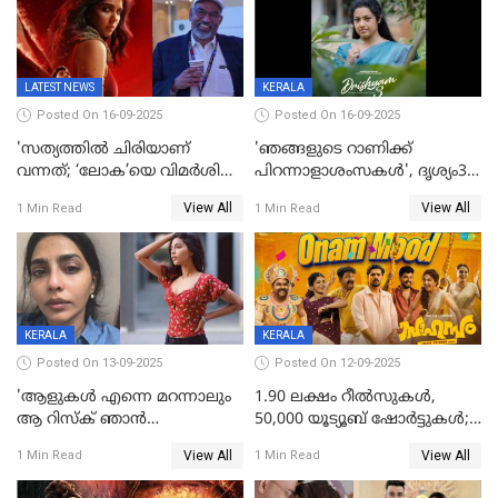
LATEST NEWS
KERALA
Posted On 16-09-2025
Posted On 16-09-2025
'സത്യത്തിൽ ചിരിയാണ്
'ഞങ്ങളുടെ റാണിക്ക്
വന്നത്; ‘ലോക’യെ വിമർശിച്ച്
പിറന്നാളാശംസകൾ', ദൃശ്യം3-
മുരളി തുമ്മാരുകുടി
യിലെ മീനയുടെ ക്യാരക്റ്റർ
View All
View All
1 Min Read
1 Min Read
പോസ്റ്റർ പുറത്തുവിട്ടു
KERALA
KERALA
Posted On 13-09-2025
Posted On 12-09-2025
'ആളുകള്‍ എന്നെ മറന്നാലും
1.90 ലക്ഷം റീല്‍സുകള്‍,
ആ റിസ്ക് ഞാൻ
50,000 യൂട്യൂബ് ഷോര്‍ട്ടുകള്‍;
ഏറ്റെടുക്കുന്നു'; അപകടം
ആടിയും പാടിയും ആഗോള
View All
View All
1 Min Read
1 Min Read
മനസിലായി, കടുത്ത
ഹിറ്റായി ഓണം മൂഡ് ഗാനം
തീരുമാനവുമായി ഐശ്വര്യ