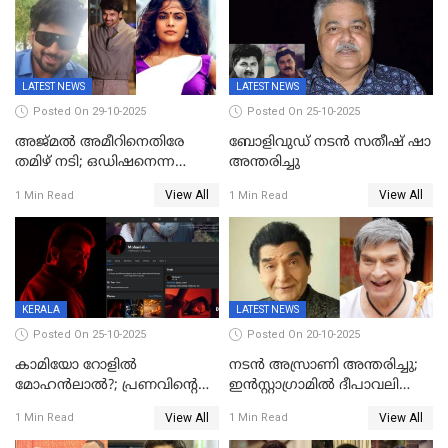
ഈറേ' കുതിപ്പ്
LATEST NEWS
LATEST NEWS
Posted On 29-10-2025
Posted On 25-10-2025
അജ്മല്‍ അമീറിനെതിരേ
ബോളിവുഡ് നടൻ സതീഷ് ഷാ
തമിഴ് നടി; ഒഡിഷനെന്ന
അന്തരിച്ചു
വ്യാജേന ഹോട്ടല്‍മുറിയിലേക്ക്
View All
View All
1 Min Read
1 Min Read
വിളിച്ചു, മോശം പെരുമാറ്റം
KERALA
LATEST NEWS
Posted On 25-10-2025
Posted On 20-10-2025
കാമിയോ റോളിൽ
നടന്‍ അസ്രാണി അന്തരിച്ചു;
മോഹൻലാൽ?; പ്രണവിന്റെ
ഇന്‍‌സ്റ്റാഗ്രാമില്‍ ദീപാവലി
ചിത്രത്തിന്റെ ട്രെയിലറിന്
ആശംസ നേര്‍ന്ന്
View All
View All
1 Min Read
1 Min Read
പിന്നാലെ ഡിപി; ചർച്ചയായി
മണിക്കൂറുകള്‍ക്കകം
സോഷ്യൽ മീഡിയ ചിത്രങ്ങൾ
വിയോഗം