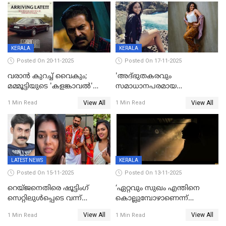
KERALA
KERALA
Posted On 20-11-2025
Posted On 17-11-2025
വരാൻ കുറച്ച് വൈകും;
'അദ്‌ഭുതകരവും
മമ്മൂട്ടിയുടെ 'കളങ്കാവൽ'
സമാധാനപരമായ
റിലീസ് മാറ്റി
ഘട്ടത്തിലാണിപ്പോൾ';
View All
View All
1 Min Read
1 Min Read
വിവാഹമോചിതയായെന്ന് മീര
വാസുദേവൻ
LATEST NEWS
KERALA
Posted On 15-11-2025
Posted On 13-11-2025
റെയ്ജനെതിരെ ഷൂട്ടിംഗ്
‘ഏറ്റവും സുഖം എന്തിനെ
സെറ്റിലുൾപ്പെടെ വന്ന്
കൊല്ലുമ്പോഴാണെന്ന്
യുവതിയുടെ പരാക്രമം;
അറിയാമോ?
View All
View All
1 Min Read
1 Min Read
ബിയര്‍ കുപ്പി തലയ്ക്ക് അടിച്ച്
വില്ലത്തരത്തിന്റെ അങ്ങേയറ്റം;