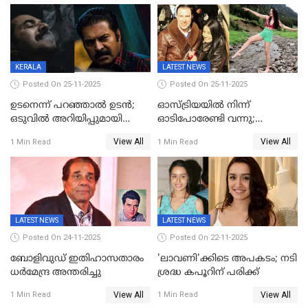
ജീവനൊടുക്കി
KERALA
LATEST NEWS
Posted On 25-11-2025
Posted On 25-11-2025
ഉടനെന്ന് പറഞ്ഞാൽ ഉടൻ;
ഓസ്ട്രിയയിൽ നിന്ന്
ഒടുവിൽ അറിയിപ്പുമായി
ഓടിപോരേണ്ടി വന്നു;
മമ്മൂട്ടി, കളങ്കാവൽ പുതിയ
വൈകാരികമായും
View All
View All
1 Min Read
1 Min Read
റിലീസ് തീയതി പുറത്ത്
ശാരീരികമായും ഉപദ്രവിച്ചു;
ഭർത്താവിനെതിരെ 50 കോടി
രൂപ നഷ്ടപരിഹാരം
ആവശ്യപ്പെട്ട് മുൻ മിസ് ഇന്ത്യ
LATEST NEWS
LATEST NEWS
Posted On 24-11-2025
Posted On 22-11-2025
ബോളിവുഡ് ഇതിഹാസതാരം
'ലാവണി'ക്കിടെ അപകടം; നടി
ധർമേന്ദ്ര അന്തരിച്ചു
ശ്രദ്ധ കപൂറിന് പരിക്ക്
View All
View All
1 Min Read
1 Min Read