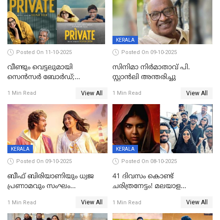
KERALA
Posted On 11-10-2025
Posted On 09-10-2025
വീണ്ടും വെട്ടലുമായി
സിനിമാ നിർമാതാവ് പി.
സെന്‍സര്‍ ബോര്‍ഡ്;
സ്റ്റാൻലി അന്തരിച്ചു
'പ്രൈവറ്റ്' സിനിമയില്‍
View All
View All
1 Min Read
1 Min Read
തിരുത്തല്‍
KERALA
KERALA
Posted On 09-10-2025
Posted On 08-10-2025
ബീഫ് ബിരിയാണിയും ധ്വജ
41 ദിവസം കൊണ്ട്
പ്രണാമവും സംഘം
ചരിത്രനേട്ടം! മലയാള
കാവലുണ്ടും വേണ്ട'; ഷെയ്ൻ
സിനിമയിൽ പുതിയ
View All
View All
1 Min Read
1 Min Read
നിഗത്തിന്റെ ഹാൽ
അധ്യായം, വിസ്മയമായി
സിനിമയ്ക്ക്
ലോക 300 കോടി ക്ലബ്ബിൽ