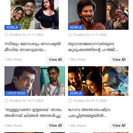
പൊട്ടിക്കുമെന്ന്
മമ്മൂട്ടി മാജിക്ക്, കളങ്കാവല്‍
ഭീഷണി;അശ്ലീല
ട്രെയിലര്‍ പുറത്ത്
മെസേജുകളും വെളിപ്പെടുത്തി
മൃദുല വിജയ്
KERALA
KERALA
Posted On 11-11-2025
Posted On 11-11-2025
നടിയും മോഡലും സോഷ്യൽ
ത്യാഗരാജഭാഗവതരുടെ
മീഡിയ താരവുമായ
കുടുംബത്തിന്റെ ഹര്‍ജി;
'മസ്താനി' വിവാഹിതയായി,
ദുല്‍ഖര്‍ സല്‍മാന്
View All
View All
1 Min Read
1 Min Read
ഇന്ന്‌ നല്ലൊരു ബിസി ഡേ
ഹൈക്കോടതി നോട്ടീസ്‌
ആയിരുന്നുവെന്ന് നന്ദിത
ശങ്കര
LATEST NEWS
KERALA
Posted On 10-11-2025
Posted On 07-11-2025
'തുള്ളുവതോ ഇളമൈ' താരം
ഗോവ അന്താരാഷ്ട്രാ
അഭിനയ് കിങ്ങർ അന്തരിച്ചു
ചലച്ചിത്രമേളയില്‍
മത്സരവിഭാഗത്തിലേക്ക്
View All
View All
1 Min Read
1 Min Read
മലയാളത്തില്‍നിന്ന്