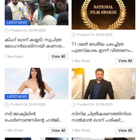
സാമൂഹികമാധ്യമങ്ങളില്‍
ഉർവശിക്കും വിജയരാഘവനും
ചര്‍ച്ച
ദേശീയ അവാർഡ്
LATEST NEWS
Posted On 23-09-2025
Posted On 23-09-2025
കിംഗ് ഖാന് കയ്യടി; സുചിത്ര
71-ാമത് ദേശീയ ചലച്ചിത്ര
മോഹൻലാലിനായി കസേര
പുരസ്‌കാരം ഇന്ന് വിതരണം
ഒരുക്കിക്കൊടുത്ത് ഷാരുഖ്
View All
ചെയ്യും
1 Min Read
ഖാൻ
View All
1 Min Read
LATEST NEWS
Posted On 22-09-2025
Posted On 21-09-2025
നടി ജാക്വിലിന്‍
സിനിമ ചിത്രീകരണത്തിനിടെ
ഫെര്‍ണാണ്ടസിന്റെ ഹര്‍ജി
സൽമാൻ ഖാന് പരിക്ക്;
സുപ്രീം കോടതി തള്ളി
ചികിത്സയിൽ;
View All
View All
1 Min Read
1 Min Read
മുംബൈയിലേക്ക് മടങ്ങി