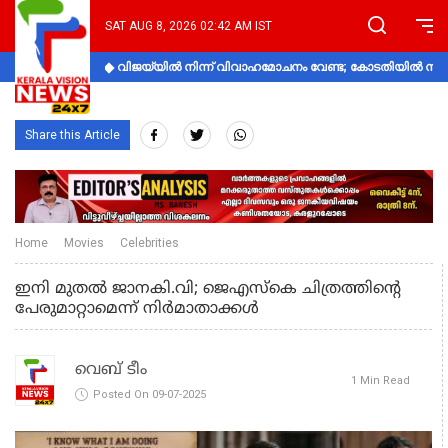
SAT AUG 8, 2026 02:42 AM IST
വിജയ്‌യിൽ നിന്ന് വിവാഹമോചനം വേണ്ട; കോടതിയിൽ നിലപാ
Share this Article
Home
Movies
Celebrities
ഇനി മുതൽ ജാനകി.വി; ജെഎസ്കെ ചിത്രത്തിന്റെ
പേരുമാറ്റാമെന്ന് നിർമാതാക്കൾ
വെബ് ടീം
1 Min Read
Posted On 09-07-2025