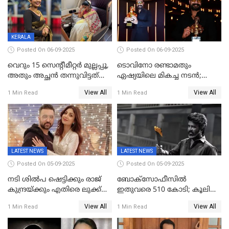
വിഡിയോയിൽ
പൊട്ടിക്കരഞ്ഞ് നടി
KERALA
Posted On 06-09-2025
Posted On 06-09-2025
വെറും 15 സെന്റീമീറ്റര്‍ മുല്ലപ്പൂ,
ടൊവിനോ രണ്ടാമതും
അതും അച്ഛൻ തന്നുവിട്ടത്
ഏഷ്യയിലെ മികച്ച നടന്‍;
കൈവശം വച്ചതിന് ഒരു
2025ലെ സെപ്റ്റിമിയസ്
View All
View All
1 Min Read
1 Min Read
ലക്ഷം രൂപ പിഴ; നവ്യ
പുരസ്‌കാരം
28ദിവസത്തിനകം പിഴ
അടയ്ക്കണം
LATEST NEWS
LATEST NEWS
Posted On 05-09-2025
Posted On 05-09-2025
നടി ശിൽപ ഷെട്ടിക്കും രാജ്
ബോക്സോഫീസിൽ
കുന്ദ്രയ്ക്കും എതിരെ ലുക്ക്
ഇതുവരെ 510 കോടി; കൂലി
ഔട്ട് നോട്ടീസ്
ഇനി ഒടിടിയിലേക്ക്, റിലീസ്
View All
View All
1 Min Read
1 Min Read
തീയതി പുറത്ത്