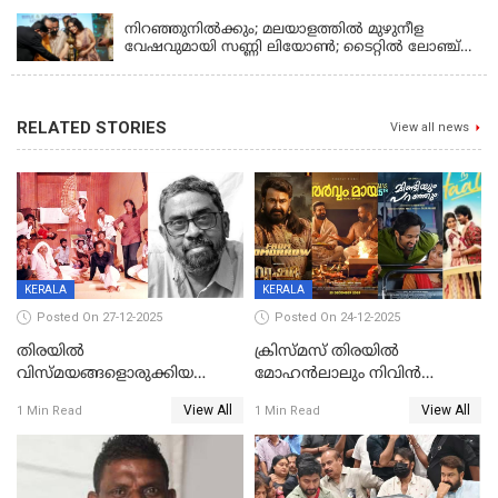
നിറഞ്ഞുനിൽക്കും; മലയാളത്തിൽ മുഴുനീള
വേഷവുമായി സണ്ണി ലിയോൺ; ടൈറ്റിൽ ലോഞ്ച്
നടന്നു
RELATED STORIES
View all news
KERALA
KERALA
Posted On 27-12-2025
Posted On 24-12-2025
തിരയിൽ
ക്രിസ്മസ് തിരയിൽ
വിസ്മയങ്ങളൊരുക്കിയ
മോഹൻലാലും നിവിൻ
കലാസംവിധായകന്‍, കെ
പോളിയും ഉണ്ണി മുകുന്ദനും
View All
View All
1 Min Read
1 Min Read
ശേഖര്‍ അന്തരിച്ചു
ഷെയ്‌നും; 200 കോടി
മുടക്കിയെത്തുന്ന
വൃഷഭയുൾപ്പെടെ കാണാം