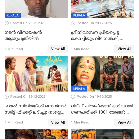
KERALA
KERALA
Posted On 23-12-2025
Posted On 20-12-2025
നടൻ വിനായകൻ
ശ്രീനിവാസന് പ്രിയപ്പെട്ട
ആശുപത്രിയിൽ
കൊച്ചിയും വിട നൽകി,
മൃതദേഹം വസതിയിൽ;
View All
View All
1 Min Read
1 Min Read
സംസ്കാരം നാളെ
KERALA
Posted On 19-12-2025
Posted On 19-12-2025
ഹാല്‍ സിനിമയ്ക്ക് സെന്‍സര്‍
ദിലീപ് ചിത്രം ‘ഭഭബ’ ഓടിയാൽ
സര്‍ട്ടിഫിക്കറ്റ് ലഭിച്ചു; നാളെ
ഗണപതിക്ക് 1001 തേങ്ങ';
ട്രെയ്ലര്‍ പുറത്ത് വിടും
കലാമണ്ഡലം സത്യഭാമ
View All
View All
1 Min Read
1 Min Read