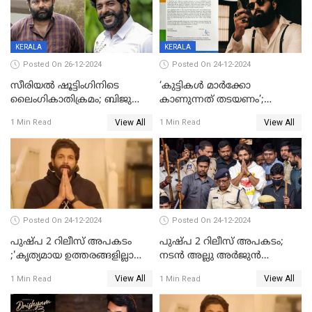
കോടി; അഭിനേതാക്കൾ
പ്രതിഫലം കുറയ്ക്കണമെന്നും
നിർമാതാക്കളുടെ സംഘടന
KERALA
KERALA
Posted On 26-12-2024
Posted On 24-12-2024
സീരിയല്‍ ഷൂട്ടിംഗിനിടെ
‘കുട്ടികൾ മാർക്കോ
ലൈംഗികാതിക്രമം; ബിജു
കാണുന്നത് തടയണം’;
സോപാനത്തിനും എസ് പി
തിയറ്ററുകളിൽ
View All
View All
1 Min Read
1 Min Read
ശ്രീകുമാറിനുമെതിരെ കേസ്
മാതാപിതാക്കൾക്കൊപ്പം
കുട്ടികളുമെത്തുന്നു;
മുഖ്യമന്ത്രിക്ക് പരാതി നൽകി
കെപിസിസി അംഗം
Posted On 24-12-2024
Posted On 24-12-2024
പുഷ്‌പ 2 റിലീസ് അപകടം
പുഷ്പ 2 റിലീസ് അപകടം;
;'കൃത്യമായ ഉത്തരങ്ങളില്ലാതെ
നടന്‍ അല്ലു അര്‍ജുൻ
അല്ലു അർജുൻ'
അന്വേഷണ സംഘത്തിന്
View All
View All
1 Min Read
1 Min Read
മുന്നിൽ ഹാജരായി