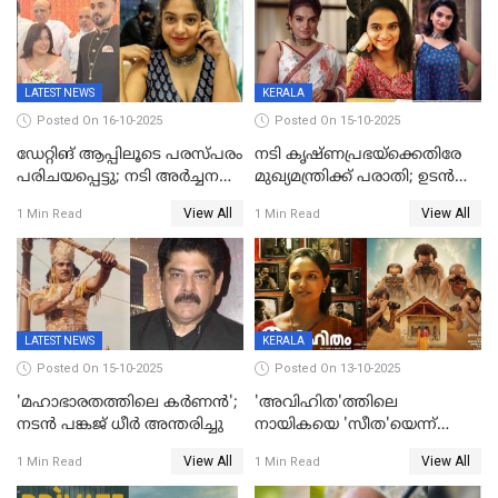
LATEST NEWS
KERALA
Posted On 16-10-2025
Posted On 15-10-2025
ഡേറ്റിങ് ആപ്പിലൂടെ പരസ്പരം
നടി കൃഷ്ണപ്രഭയ്‌ക്കെതിരേ
പരിചയപ്പെട്ടു; നടി അർച്ചന
മുഖ്യമന്ത്രിക്ക് പരാതി; ഉടൻ
കവി വിവാഹിതയായി
ഇടപെടല്‍ വേണമെന്നും
View All
View All
1 Min Read
1 Min Read
പരാതിയിൽ
LATEST NEWS
KERALA
Posted On 15-10-2025
Posted On 13-10-2025
'മഹാഭാരതത്തിലെ കർണന്‍';
'അവിഹിത'ത്തിലെ
നടൻ പങ്കജ് ധീർ അന്തരിച്ചു
നായികയെ 'സീത'യെന്ന്
വിളിക്കണ്ട; വെട്ടി സെൻസർ
View All
View All
1 Min Read
1 Min Read
ബോർഡ്