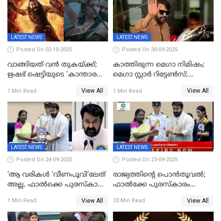
LATEST NEWS
LATEST NEWS
Posted On 02-10-2025
Posted On 30-09-2025
വാങ്ങിയത് വൻ തുകയ്ക്ക്;
കാത്തിരുന്ന മെഗാ നിമിഷം;
ഋഷഭ് ഷെട്ടിയുടെ 'കാന്താര
മെഗാ സ്റ്റാർ റിട്ടേൺസ്;
ചാപ്റ്റർ 1' ഒടിടിയിൽ എവിടെ
7മാസത്തിനു ശേഷം
View All
View All
1 Min Read
1 Min Read
കാണാം
ക്യാമറയ്ക്ക് മുന്നിലേക്ക്
LATEST NEWS
LATEST NEWS
Posted On 24-09-2025
Posted On 23-09-2025
‘ആ വരികള്‍ ‘വീണപൂവി’ലേത്
രാജ്യത്തിന്റെ പൊൻതൂവൽ;
അല്ല, ഫാൽക്കെ പുരസ്‌കാരം
ഫാൽക്കേ പുരസ്കാരം
ഏറ്റുവാങ്ങിക്കൊണ്ട്
ഏറ്റുവാങ്ങി മോഹൻലാൽ,
View All
View All
1 Min Read
33 Min Read
മോഹന്‍ലാല്‍ ഉദ്ധരിച്ച
സിനിമ ആത്മാവിന്റെ
വരികളെ ചൊല്ലി
സ്പന്ദനമെന്ന് ലാൽ;