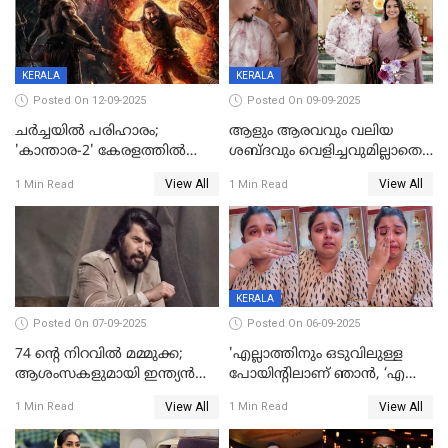
ലക്ഷ്മി
KERALA
KERALA
Posted On 12-09-2025
Posted On 09-09-2025
ചർച്ചയിൽ പരിഹാരം;
ആളും ആരവവും വലിയ
'കാന്താര-2' കേരളത്തിൽ
ശബ്ദവും വെളിച്ചവുമില്ലാതെ
പ്രദർശിപ്പിക്കുമെന്ന്
അതങ്ങ് നിർവഹിച്ചു;
View All
View All
1 Min Read
1 Min Read
ഫിയോക്ക്
വിവാഹിതയായെന്ന്‌ നടി ​
ഗ്രേസ് ആന്റണി
KERALA
Posted On 07-09-2025
Posted On 06-09-2025
74 ന്റെ നിറവിൽ മമ്മുക്ക;
'എല്ലാത്തിനും ഒടുവിലുള്ള
ആശംസകളുമായി ഇന്ത്യൻ
പോയിന്റിലാണ് ഞാൻ, ‘എന്‍റെ
സിനിമാ ലോകം
ചങ്ക് പൊട്ടിപ്പോവുക,
View All
View All
1 Min Read
1 Min Read
സ്നേഹിച്ചയാള്‍ തന്നെ
വഞ്ചിച്ചുപോയി’, ലൈവ്