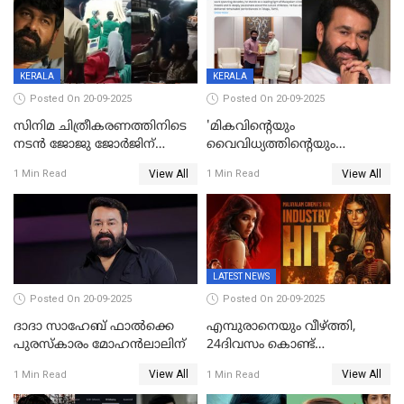
KERALA
KERALA
Posted On 20-09-2025
Posted On 20-09-2025
സിനിമ ചിത്രീകരണത്തിനിടെ
'മികവിന്റെയും
നടൻ ജോജു ജോർജിന്
വൈവിധ്യത്തിന്റെയും
അപകടം;നടൻ ദീപക്
പ്രതീകം'; മോഹൻലാലിനെ
View All
View All
1 Min Read
1 Min Read
പറമ്പോലും ഈ സമയം
അഭിനന്ദിച്ച് പ്രധാനമന്ത്രി
ജീപ്പിൽ
LATEST NEWS
Posted On 20-09-2025
Posted On 20-09-2025
ദാദാ സാഹേബ് ഫാൽക്കെ
എമ്പുരാനെയും വീഴ്ത്തി,
പുരസ്‌കാരം മോഹൻലാലിന്
24ദിവസം കൊണ്ട്
മലയാളത്തിലെ പുത്തൻ
View All
View All
1 Min Read
1 Min Read
ഇൻഡസ്ട്രി ഹിറ്റ്;
റെക്കോർഡുമായി ലോക