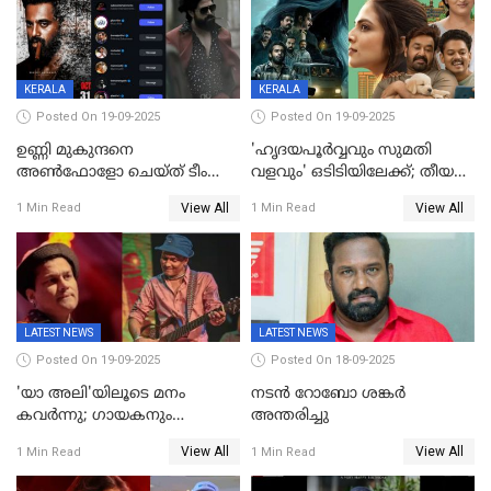
KERALA
KERALA
Posted On 19-09-2025
Posted On 19-09-2025
ഉണ്ണി മുകുന്ദനെ
'ഹൃദയപൂര്‍വ്വവും സുമതി
അൺഫോളോ ചെയ്ത് ടീം
വളവും' ഒടിടിയിലേക്ക്; തീയതി
മാർക്കോ; ലോർഡ്
പുറത്ത്
View All
View All
1 Min Read
1 Min Read
മാർക്കോയിൽ യാഷ്,
പൃഥ്വിരാജ്,
മമ്മുട്ടി,മോഹൻലാൽ..ചർച്ചകളുമായി
സൈബർലോകവും
LATEST NEWS
LATEST NEWS
Posted On 19-09-2025
Posted On 18-09-2025
'യാ അലി'യിലൂടെ മനം
നടൻ റോബോ ശങ്കർ
കവർന്നു; ഗായകനും
അന്തരിച്ചു
നടനുമായ സുബിന്‍ ഗാര്‍ഗ്
View All
View All
1 Min Read
1 Min Read
അന്തരിച്ചു