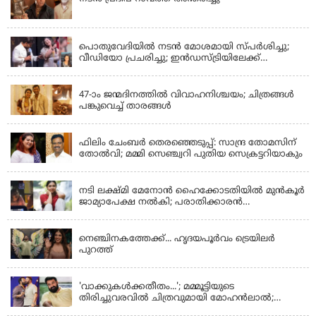
LATEST NEWS
പൊതുവേദിയില്‍ നടന്‍ മോശമായി സ്പര്‍ശിച്ചു;
വീഡിയോ പ്രചരിച്ചു; ഇന്‍ഡസ്ട്രിയിലേക്ക്
ഇനിയില്ലെന്ന് നടി
KERALA
47-ാം ജന്മദിനത്തിൽ വിവാഹനിശ്ചയം; ചിത്രങ്ങള്‍
പങ്കുവെച്ച് താരങ്ങൾ
KERALA
ഫിലിം ചേംബർ തെരഞ്ഞെടുപ്പ്: സാന്ദ്ര തോമസിന്
തോൽവി; മമ്മി സെഞ്ച്വറി പുതിയ സെക്രട്ടറിയാകും
KERALA
നടി ലക്ഷ്മി മേനോൻ ഹൈക്കോടതിയിൽ മുൻ‌കൂർ
ജാമ്യാപേക്ഷ നൽകി; പരാതിക്കാരൻ
ലൈംഗീകമായി അധിക്ഷേപിച്ചെന്നും നടി
LATEST NEWS
നെഞ്ചിനകത്തേക്ക്... ഹൃദയപൂര്‍വം ട്രെയിലര്‍
പുറത്ത്
LATEST NEWS
'വാക്കുകള്‍ക്കതീതം...'; മമ്മൂട്ടിയുടെ
തിരിച്ചുവരവില്‍ ചിത്രവുമായി മോഹന്‍ലാല്‍;
ഇച്ചാക്കയ്ക്ക് ലാലുവിന്റെ സ്‌നേഹചുംബനം
KERALA