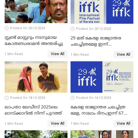
ഫെമിനിച്ചി ഫാത്തിമയ്ക്ക്
അഞ്ച് പുരസ്കാരം
Posted On 20-12-2024
Posted On 20-12-2024
സ്റ്റണ്ട് മാസ്റ്ററും നടനുമായ
29 മത് കേരള രാജ്യാന്തര
കോതണ്ഡരാമൻ അന്തരിച്ചു
ചലച്ചിത്രമേള ഇന്ന്
സമാപിക്കും
View All
1 Min Read
View All
1 Min Read
Posted On 18-12-2024
Posted On 16-12-2024
ലാപതാ ലേഡീസ് 2025ലെ
കേരള രാജ്യാന്തര ചലച്ചിത്ര
ഓസ്‌ക്കാറില്‍ നിന്ന് പുറത്ത്
മേള, നാലാം ദിനം;ഇന്ന് 67
ചിത്രങ്ങൾ പ്രദർശിപ്പിക്കും
View All
View All
1 Min Read
1 Min Read