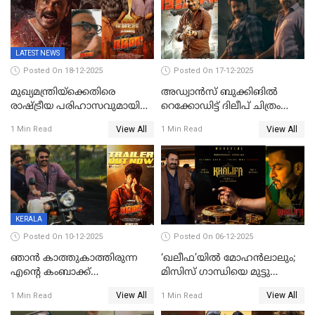
LATEST NEWS
Posted On 18-12-2025
Posted On 17-12-2025
മുഖ്യമന്ത്രിയ്ക്കെതിരെ
അഡ്വാൻസ് ബുക്കിങിൽ
രാഷ്ട്രീയ പരിഹാസവുമായി
റെക്കോഡിട്ട് ദിലീപ് ചിത്രം
ഭഭബ
‘ഭഭബ';ബുക്ക് മൈഷോയില്‍
View All
View All
1 Min Read
1 Min Read
റെക്കോർഡ് വിൽപ്പന;
മണിക്കൂറില്‍ വിറ്റത്
1000ത്തിന് മുകളിൽ ടിക്കറ്റ്
KERALA
Posted On 10-12-2025
Posted On 06-12-2025
ഞാന്‍ കാത്തുകാത്തിരുന്ന
‘ഖലീഫ’യിൽ മോഹൻലാലും;
എന്റെ കംബാക്ക്
മിസിസ് ഗാന്ധിയെ മുട്ടു
മൊമെന്റ്';'ഭ.ഭ. ബ' ട്രെയ്ലര്‍
കുത്തിച്ച മാമ്പറയ്ക്കൽ
View All
View All
1 Min Read
1 Min Read
പുറത്ത്
അഹമ്മദ് അലിയായെത്തും