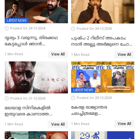
LATEST NEWS
Posted On 24-12-2024
Posted On 24-12-2024
ദൃശ്യം 3 വരുന്നു, തിരക്കഥ
പുഷ്പ 2 റിലീസ് അപകടം;
കേട്ടപ്പോള്‍ ഞാന്‍
നടന്‍ അല്ലു അര്‍ജുനെ ചോദ്യം
ഞെട്ടിപ്പോയി,അഭിമുഖത്തിൽ
ചെയ്യും
View All
1 Min Read
View All
1 Min Read
സ്ഥിരീകരിച്ച് മോഹൻലാൽ
LATEST NEWS
Posted On 20-12-2024
Posted On 21-12-2024
കേരള രാജ്യാന്തര
മലയാള സിനിമകളിൽ
ചലച്ചിത്രമേള
ഇതുവരെ കാണാത്ത
സമാപിച്ചു,സ്പിരിറ്റ് ഓഫ്
വയലൻസുമായി ഉണ്ണി
View All
1 Min Read
View All
1 Min Read
സിനിമ അവാര്‍ഡ്
മുകുന്ദൻ ചിത്രം മാർക്കോ
സംവിധായിക പായല്‍
കപാഡിയയ്ക്ക് സമ്മാനിച്ചു;