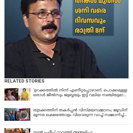
RELATED STORIES
'ഉറക്കത്തിൽ നിന്ന് എണീറ്റപ്പോഴാണ്, പൊക്കമുള്ള
ഒരാൾ ജീൻസും ജുബ്ബയും ഇട്ട് വലിയ സഞ്ചിയുമായി
നടന്നങ്ങു പോകുന്നത് കണ്ടത്; ചോദിച്ചപ്പോൾ
മരിച്ചുപോയെന്ന് പറഞ്ഞു; ആത്മാക്കളെ കണ്ടിട്ടു
ഉണ്ടെന്ന് നടി ലെന
തുടക്കത്തിന് തകർപ്പൻ വിസ്മയസമ്മാനം; ജൂഡിന്
മൂന്നര ലക്ഷത്തോളം വിലവരുന്ന വാച്ച് സമ്മാനിച്ച്
സുചിത്ര
KERALA
നടൻ പ്രദീപ് റാവത്ത് അന്തരിച്ചു