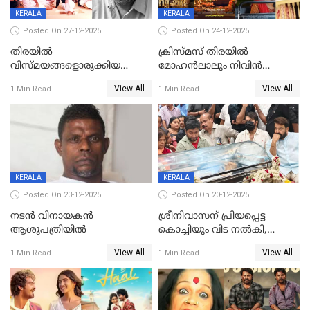
KERALA
KERALA
Posted On 27-12-2025
Posted On 24-12-2025
തിരയിൽ
ക്രിസ്മസ് തിരയിൽ
വിസ്മയങ്ങളൊരുക്കിയ
മോഹൻലാലും നിവിൻ
കലാസംവിധായകന്‍, കെ
പോളിയും ഉണ്ണി മുകുന്ദനും
View All
View All
1 Min Read
1 Min Read
ശേഖര്‍ അന്തരിച്ചു
ഷെയ്‌നും; 200 കോടി
മുടക്കിയെത്തുന്ന
വൃഷഭയുൾപ്പെടെ കാണാം
KERALA
KERALA
Posted On 23-12-2025
Posted On 20-12-2025
നടൻ വിനായകൻ
ശ്രീനിവാസന് പ്രിയപ്പെട്ട
ആശുപത്രിയിൽ
കൊച്ചിയും വിട നൽകി,
മൃതദേഹം വസതിയിൽ;
View All
View All
1 Min Read
1 Min Read
സംസ്കാരം നാളെ