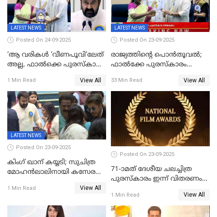
LATEST NEWS
LATEST NEWS
Posted On 24-09-2025
Posted On 23-09-2025
‘ആ വരികള്‍ ‘വീണപൂവി’ലേത്
രാജ്യത്തിന്റെ പൊൻതൂവൽ;
അല്ല, ഫാൽക്കെ പുരസ്‌കാരം
ഫാൽക്കേ പുരസ്കാരം
ഏറ്റുവാങ്ങിക്കൊണ്ട്
ഏറ്റുവാങ്ങി മോഹൻലാൽ,
View All
View All
1 Min Read
33 Min Read
മോഹന്‍ലാല്‍ ഉദ്ധരിച്ച
സിനിമ ആത്മാവിന്റെ
വരികളെ ചൊല്ലി
സ്പന്ദനമെന്ന് ലാൽ;
സാമൂഹികമാധ്യമങ്ങളില്‍
ഉർവശിക്കും വിജയരാഘവനും
ചര്‍ച്ച
ദേശീയ അവാർഡ്
LATEST NEWS
Posted On 23-09-2025
Posted On 23-09-2025
കിംഗ് ഖാന് കയ്യടി; സുചിത്ര
71-ാമത് ദേശീയ ചലച്ചിത്ര
മോഹൻലാലിനായി കസേര
പുരസ്‌കാരം ഇന്ന് വിതരണം
ഒരുക്കിക്കൊടുത്ത് ഷാരുഖ്
View All
ചെയ്യും
1 Min Read
ഖാൻ
View All
1 Min Read