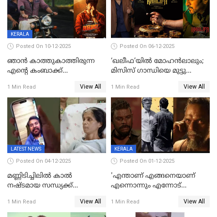
KERALA
Posted On 10-12-2025
Posted On 06-12-2025
ഞാന്‍ കാത്തുകാത്തിരുന്ന
‘ഖലീഫ’യിൽ മോഹൻലാലും;
എന്റെ കംബാക്ക്
മിസിസ് ഗാന്ധിയെ മുട്ടു
മൊമെന്റ്';'ഭ.ഭ. ബ' ട്രെയ്ലര്‍
കുത്തിച്ച മാമ്പറയ്ക്കൽ
View All
View All
1 Min Read
1 Min Read
പുറത്ത്
അഹമ്മദ് അലിയായെത്തും
LATEST NEWS
KERALA
Posted On 04-12-2025
Posted On 01-12-2025
മണ്ണിടിച്ചിലിൽ കാല്‍
'എന്താണ് എങ്ങനെയാണ്
നഷ്ടമായ സന്ധ്യക്ക്
എന്നൊന്നും എന്നോട്
ആശ്വാസമായി മമ്മൂട്ടിയുടെ
ചോദിക്കരുത്',ജയിലര്‍ ടുവില്‍
View All
View All
1 Min Read
1 Min Read
വീഡിയോകോൾ;
താനുമുണ്ടെന്ന് വിനായകൻ
കൃത്രിമക്കാല്‍ നല്‍കാമെന്ന്