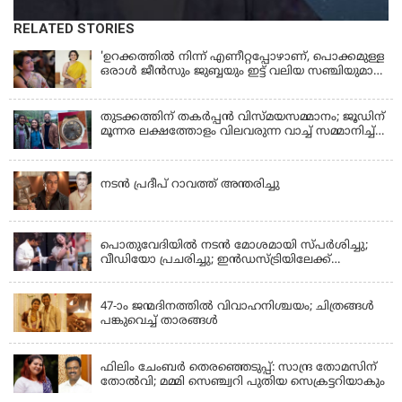
RELATED STORIES
'ഉറക്കത്തിൽ നിന്ന് എണീറ്റപ്പോഴാണ്, പൊക്കമുള്ള
ഒരാൾ ജീൻസും ജുബ്ബയും ഇട്ട് വലിയ സഞ്ചിയുമായി
നടന്നങ്ങു പോകുന്നത് കണ്ടത്; ചോദിച്ചപ്പോൾ
മരിച്ചുപോയെന്ന് പറഞ്ഞു; ആത്മാക്കളെ കണ്ടിട്ടു
ഉണ്ടെന്ന് നടി ലെന
തുടക്കത്തിന് തകർപ്പൻ വിസ്മയസമ്മാനം; ജൂഡിന്
മൂന്നര ലക്ഷത്തോളം വിലവരുന്ന വാച്ച് സമ്മാനിച്ച്
സുചിത്ര
KERALA
നടൻ പ്രദീപ് റാവത്ത് അന്തരിച്ചു
LATEST NEWS
പൊതുവേദിയില്‍ നടന്‍ മോശമായി സ്പര്‍ശിച്ചു;
വീഡിയോ പ്രചരിച്ചു; ഇന്‍ഡസ്ട്രിയിലേക്ക്
ഇനിയില്ലെന്ന് നടി
KERALA
47-ാം ജന്മദിനത്തിൽ വിവാഹനിശ്ചയം; ചിത്രങ്ങള്‍
പങ്കുവെച്ച് താരങ്ങൾ
KERALA
ഫിലിം ചേംബർ തെരഞ്ഞെടുപ്പ്: സാന്ദ്ര തോമസിന്
തോൽവി; മമ്മി സെഞ്ച്വറി പുതിയ സെക്രട്ടറിയാകും
KERALA