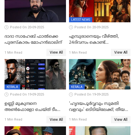
LATEST NEWS
Posted On 20-09-2025
Posted On 20-09-2025
ദാദാ സാഹേബ് ഫാൽക്കെ
എമ്പുരാനെയും വീഴ്ത്തി,
പുരസ്‌കാരം മോഹൻലാലിന്
24ദിവസം കൊണ്ട്
മലയാളത്തിലെ പുത്തൻ
View All
View All
1 Min Read
1 Min Read
ഇൻഡസ്ട്രി ഹിറ്റ്;
റെക്കോർഡുമായി ലോക
KERALA
KERALA
Posted On 19-09-2025
Posted On 19-09-2025
ഉണ്ണി മുകുന്ദനെ
'ഹൃദയപൂര്‍വ്വവും സുമതി
അൺഫോളോ ചെയ്ത് ടീം
വളവും' ഒടിടിയിലേക്ക്; തീയതി
മാർക്കോ; ലോർഡ്
പുറത്ത്
View All
View All
1 Min Read
1 Min Read
മാർക്കോയിൽ യാഷ്,
പൃഥ്വിരാജ്,
മമ്മുട്ടി,മോഹൻലാൽ..ചർച്ചകളുമായി