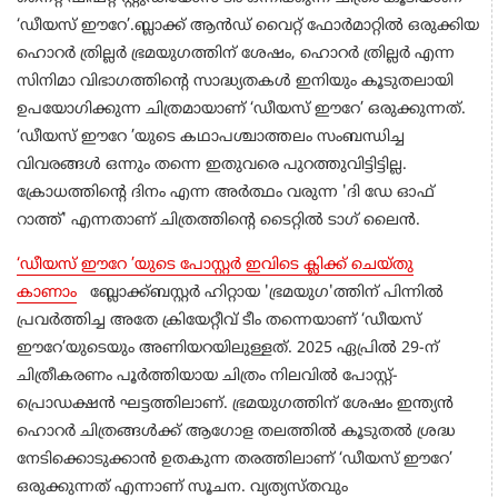
‘ഡീയസ് ഈറേ’.ബ്ലാക്ക് ആൻഡ് വൈറ്റ് ഫോർമാറ്റിൽ ഒരുക്കിയ
ഹൊറർ ത്രില്ലർ ഭ്രമയുഗത്തിന് ശേഷം, ഹൊറർ ത്രില്ലർ എന്ന
സിനിമാ വിഭാഗത്തിന്റെ സാദ്ധ്യതകൾ ഇനിയും കൂടുതലായി
ഉപയോഗിക്കുന്ന ചിത്രമായാണ് ‘ഡീയസ് ഈറേ’ ഒരുക്കുന്നത്.
‘ഡീയസ് ഈറേ ’യുടെ കഥാപശ്ചാത്തലം സംബന്ധിച്ച
വിവരങ്ങൾ ഒന്നും തന്നെ ഇതുവരെ പുറത്തുവിട്ടിട്ടില്ല.
ക്രോധത്തിൻ്റെ ദിനം എന്ന അർത്ഥം വരുന്ന 'ദി ഡേ ഓഫ്
റാത്ത്' എന്നതാണ് ചിത്രത്തിൻ്റെ ടൈറ്റിൽ ടാഗ് ലൈൻ.
‘ഡീയസ് ഈറേ ’യുടെ പോസ്റ്റർ ഇവിടെ ക്ലിക്ക് ചെയ്തു
കാണാം
ബ്ലോക്ക്ബസ്റ്റർ ഹിറ്റായ 'ഭ്രമയുഗ'ത്തിന് പിന്നിൽ
പ്രവർത്തിച്ച അതേ ക്രിയേറ്റീവ് ടീം തന്നെയാണ് ‘ഡീയസ്
ഈറേ’യുടെയും അണിയറയിലുള്ളത്. 2025 ഏപ്രിൽ 29-ന്
ചിത്രീകരണം പൂർത്തിയായ ചിത്രം നിലവിൽ പോസ്റ്റ്-
പ്രൊഡക്ഷൻ ഘട്ടത്തിലാണ്. ഭ്രമയുഗത്തിന് ശേഷം ഇന്ത്യൻ
ഹൊറർ ചിത്രങ്ങൾക്ക് ആഗോള തലത്തിൽ കൂടുതൽ ശ്രദ്ധ
നേടിക്കൊടുക്കാൻ ഉതകുന്ന തരത്തിലാണ് ‘ഡീയസ് ഈറേ’
ഒരുക്കുന്നത് എന്നാണ് സൂചന. വ്യത്യസ്തവും