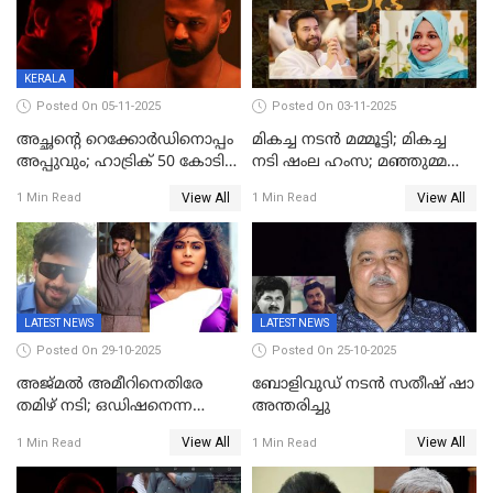
KERALA
Posted On 05-11-2025
Posted On 03-11-2025
അച്ഛന്റെ റെക്കോർഡിനൊപ്പം
മികച്ച നടൻ മമ്മൂട്ടി; മികച്ച
അപ്പുവും; ഹാട്രിക് 50 കോടി
നടി ഷംല ഹംസ; മഞ്ഞുമ്മൽ
നേട്ടവുമായി പ്രണവ്
ബോയ്സ് മികച്ച ചിത്രം
View All
View All
1 Min Read
1 Min Read
മോഹൻലാൽ, 'ഡീയസ്
ഈറേ' കുതിപ്പ്
LATEST NEWS
LATEST NEWS
Posted On 29-10-2025
Posted On 25-10-2025
അജ്മല്‍ അമീറിനെതിരേ
ബോളിവുഡ് നടൻ സതീഷ് ഷാ
തമിഴ് നടി; ഒഡിഷനെന്ന
അന്തരിച്ചു
വ്യാജേന ഹോട്ടല്‍മുറിയിലേക്ക്
View All
View All
1 Min Read
1 Min Read
വിളിച്ചു, മോശം പെരുമാറ്റം