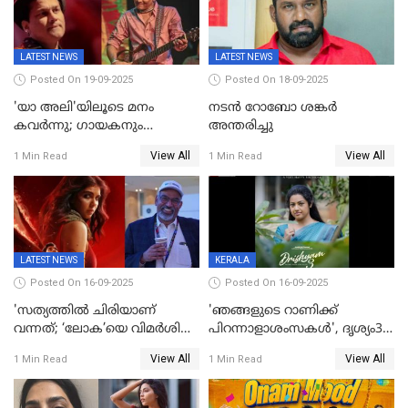
സൈബർലോകവും
LATEST NEWS
LATEST NEWS
Posted On 19-09-2025
Posted On 18-09-2025
'യാ അലി'യിലൂടെ മനം
നടൻ റോബോ ശങ്കർ
കവർന്നു; ഗായകനും
അന്തരിച്ചു
നടനുമായ സുബിന്‍ ഗാര്‍ഗ്
View All
View All
1 Min Read
1 Min Read
അന്തരിച്ചു
LATEST NEWS
KERALA
Posted On 16-09-2025
Posted On 16-09-2025
'സത്യത്തിൽ ചിരിയാണ്
'ഞങ്ങളുടെ റാണിക്ക്
വന്നത്; ‘ലോക’യെ വിമർശിച്ച്
പിറന്നാളാശംസകൾ', ദൃശ്യം3-
മുരളി തുമ്മാരുകുടി
യിലെ മീനയുടെ ക്യാരക്റ്റർ
View All
View All
1 Min Read
1 Min Read
പോസ്റ്റർ പുറത്തുവിട്ടു