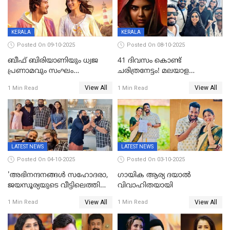
KERALA
KERALA
Posted On 09-10-2025
Posted On 08-10-2025
ബീഫ് ബിരിയാണിയും ധ്വജ
41 ദിവസം കൊണ്ട്
പ്രണാമവും സംഘം
ചരിത്രനേട്ടം! മലയാള
കാവലുണ്ടും വേണ്ട'; ഷെയ്ൻ
സിനിമയിൽ പുതിയ
View All
View All
1 Min Read
1 Min Read
നിഗത്തിന്റെ ഹാൽ
അധ്യായം, വിസ്മയമായി
സിനിമയ്ക്ക്
ലോക 300 കോടി ക്ലബ്ബിൽ
സെൻസർബോർഡിന്റെ
കടുംവെട്ട്
LATEST NEWS
LATEST NEWS
Posted On 04-10-2025
Posted On 03-10-2025
'അഭിനന്ദനങ്ങൾ സഹോദരാ,
ഗായിക ആര്യ ദയാൽ
ജയസൂര്യയുടെ വീട്ടിലെത്തി
വിവാഹിതയായി
ഋഷഭ് ഷെട്ടി; കേക്ക് മുറിച്ച്
View All
View All
1 Min Read
1 Min Read
ആഘോഷം'