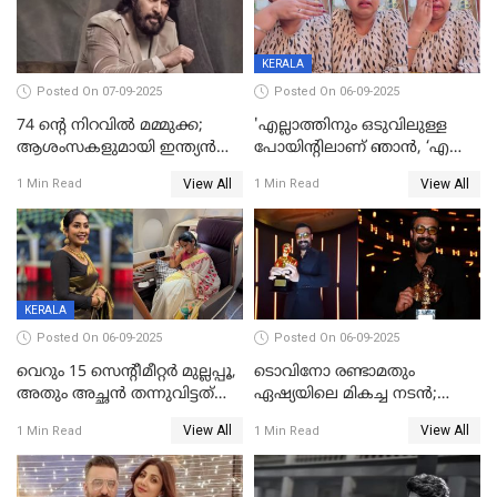
KERALA
Posted On 07-09-2025
Posted On 06-09-2025
74 ന്റെ നിറവിൽ മമ്മുക്ക;
'എല്ലാത്തിനും ഒടുവിലുള്ള
ആശംസകളുമായി ഇന്ത്യൻ
പോയിന്റിലാണ് ഞാൻ, ‘എന്‍റെ
സിനിമാ ലോകം
ചങ്ക് പൊട്ടിപ്പോവുക,
View All
View All
1 Min Read
1 Min Read
സ്നേഹിച്ചയാള്‍ തന്നെ
വഞ്ചിച്ചുപോയി’, ലൈവ്
വിഡിയോയിൽ
പൊട്ടിക്കരഞ്ഞ് നടി
KERALA
Posted On 06-09-2025
Posted On 06-09-2025
വെറും 15 സെന്റീമീറ്റര്‍ മുല്ലപ്പൂ,
ടൊവിനോ രണ്ടാമതും
അതും അച്ഛൻ തന്നുവിട്ടത്
ഏഷ്യയിലെ മികച്ച നടന്‍;
കൈവശം വച്ചതിന് ഒരു
2025ലെ സെപ്റ്റിമിയസ്
View All
View All
1 Min Read
1 Min Read
ലക്ഷം രൂപ പിഴ; നവ്യ
പുരസ്‌കാരം
28ദിവസത്തിനകം പിഴ
അടയ്ക്കണം