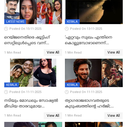
LATEST NEWS
KERALA
Posted On 15-11-2025
Posted On 13-11-2025
റെയ്ജനെതിരെ ഷൂട്ടിംഗ്
‘ഏറ്റവും സുഖം എന്തിനെ
സെറ്റിലുൾപ്പെടെ വന്ന്
കൊല്ലുമ്പോഴാണെന്ന്
യുവതിയുടെ പരാക്രമം;
അറിയാമോ?
View All
View All
1 Min Read
1 Min Read
ബിയര്‍ കുപ്പി തലയ്ക്ക് അടിച്ച്
വില്ലത്തരത്തിന്റെ അങ്ങേയറ്റം;
പൊട്ടിക്കുമെന്ന്
മമ്മൂട്ടി മാജിക്ക്, കളങ്കാവല്‍
ഭീഷണി;അശ്ലീല
ട്രെയിലര്‍ പുറത്ത്
മെസേജുകളും വെളിപ്പെടുത്തി
മൃദുല വിജയ്
KERALA
KERALA
Posted On 11-11-2025
Posted On 11-11-2025
നടിയും മോഡലും സോഷ്യൽ
ത്യാഗരാജഭാഗവതരുടെ
മീഡിയ താരവുമായ
കുടുംബത്തിന്റെ ഹര്‍ജി;
'മസ്താനി' വിവാഹിതയായി,
ദുല്‍ഖര്‍ സല്‍മാന്
View All
View All
1 Min Read
1 Min Read
ഇന്ന്‌ നല്ലൊരു ബിസി ഡേ
ഹൈക്കോടതി നോട്ടീസ്‌
ആയിരുന്നുവെന്ന് നന്ദിത