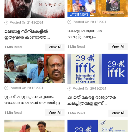
LATEST NEWS
Posted On 20-12-2024
Posted On 21-12-2024
കേരള രാജ്യാന്തര
മലയാള സിനിമകളിൽ
ചലച്ചിത്രമേള
ഇതുവരെ കാണാത്ത
സമാപിച്ചു,സ്പിരിറ്റ് ഓഫ്
വയലൻസുമായി ഉണ്ണി
View All
1 Min Read
View All
1 Min Read
സിനിമ അവാര്‍ഡ്
മുകുന്ദൻ ചിത്രം മാർക്കോ
സംവിധായിക പായല്‍
കപാഡിയയ്ക്ക് സമ്മാനിച്ചു;
ഫെമിനിച്ചി ഫാത്തിമയ്ക്ക്
അഞ്ച് പുരസ്കാരം
Posted On 20-12-2024
Posted On 20-12-2024
സ്റ്റണ്ട് മാസ്റ്ററും നടനുമായ
29 മത് കേരള രാജ്യാന്തര
കോതണ്ഡരാമൻ അന്തരിച്ചു
ചലച്ചിത്രമേള ഇന്ന്
സമാപിക്കും
View All
1 Min Read
View All
1 Min Read