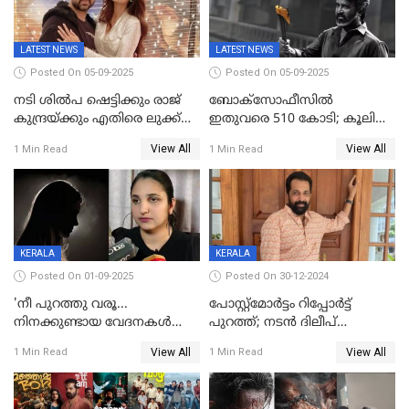
LATEST NEWS
LATEST NEWS
Posted On 05-09-2025
Posted On 05-09-2025
നടി ശിൽപ ഷെട്ടിക്കും രാജ്
ബോക്സോഫീസിൽ
കുന്ദ്രയ്ക്കും എതിരെ ലുക്ക്
ഇതുവരെ 510 കോടി; കൂലി
ഔട്ട് നോട്ടീസ്
ഇനി ഒടിടിയിലേക്ക്, റിലീസ്
View All
View All
1 Min Read
1 Min Read
തീയതി പുറത്ത്
KERALA
KERALA
Posted On 01-09-2025
Posted On 30-12-2024
'നീ പുറത്തു വരൂ...
പോസ്റ്റ്‌മോര്‍ട്ടം റിപ്പോര്‍ട്ട്
നിനക്കുണ്ടായ വേദനകള്‍
പുറത്ത്; നടൻ ദിലീപ്
സധൈര്യം പറയു';
ശങ്കറിന്റെ മരണകാരണം
View All
View All
1 Min Read
1 Min Read
'കരയേണ്ടതും ഒറ്റപ്പെടേണ്ടതും
ആന്തരിക രക്തസ്രാവം
വേട്ടക്കാരനാണ്, വേദനകള്‍
സധൈര്യം പറയു;