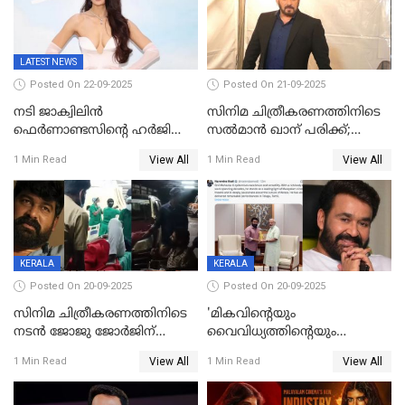
LATEST NEWS
Posted On 22-09-2025
Posted On 21-09-2025
നടി ജാക്വിലിന്‍
സിനിമ ചിത്രീകരണത്തിനിടെ
ഫെര്‍ണാണ്ടസിന്റെ ഹര്‍ജി
സൽമാൻ ഖാന് പരിക്ക്;
സുപ്രീം കോടതി തള്ളി
ചികിത്സയിൽ;
View All
View All
1 Min Read
1 Min Read
മുംബൈയിലേക്ക് മടങ്ങി
KERALA
KERALA
Posted On 20-09-2025
Posted On 20-09-2025
സിനിമ ചിത്രീകരണത്തിനിടെ
'മികവിന്റെയും
നടൻ ജോജു ജോർജിന്
വൈവിധ്യത്തിന്റെയും
അപകടം;നടൻ ദീപക്
പ്രതീകം'; മോഹൻലാലിനെ
View All
View All
1 Min Read
1 Min Read
പറമ്പോലും ഈ സമയം
അഭിനന്ദിച്ച് പ്രധാനമന്ത്രി
ജീപ്പിൽ