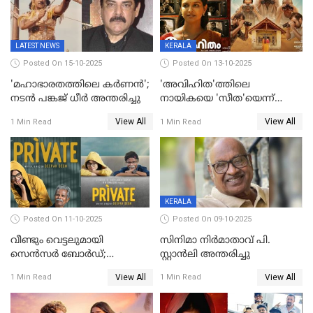
LATEST NEWS
KERALA
Posted On 15-10-2025
Posted On 13-10-2025
'മഹാഭാരതത്തിലെ കർണന്‍';
'അവിഹിത'ത്തിലെ
നടൻ പങ്കജ് ധീർ അന്തരിച്ചു
നായികയെ 'സീത'യെന്ന്
വിളിക്കണ്ട; വെട്ടി സെൻസർ
View All
View All
1 Min Read
1 Min Read
ബോർഡ്
KERALA
Posted On 11-10-2025
Posted On 09-10-2025
വീണ്ടും വെട്ടലുമായി
സിനിമാ നിർമാതാവ് പി.
സെന്‍സര്‍ ബോര്‍ഡ്;
സ്റ്റാൻലി അന്തരിച്ചു
'പ്രൈവറ്റ്' സിനിമയില്‍
View All
View All
1 Min Read
1 Min Read
തിരുത്തല്‍