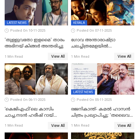
ശങ്കര
LATEST NEWS
KERALA
Posted On 10-11-2025
Posted On 07-11-2025
'തുള്ളുവതോ ഇളമൈ' താരം
ഗോവ അന്താരാഷ്ട്രാ
അഭിനയ് കിങ്ങർ അന്തരിച്ചു
ചലച്ചിത്രമേളയില്‍
മത്സരവിഭാഗത്തിലേക്ക്
View All
View All
1 Min Read
1 Min Read
മലയാളത്തില്‍നിന്ന്
ഏകചിത്രമായി 'എആര്‍എം';
LATEST NEWS
Posted On 06-11-2025
Posted On 05-11-2025
‘കെജിഎഫി’ലെ കാസിം
രജനികാന്ത്- കമൽ ഹാസൻ
ചാച്ച,നടൻ ഹരീഷ് റായ്
ചിത്രം പ്രഖ്യാപിച്ചു; 'തലൈവർ
അന്തരിച്ചു
173' റിലീസ് 2027 പൊങ്കലിന്
View All
View All
1 Min Read
1 Min Read