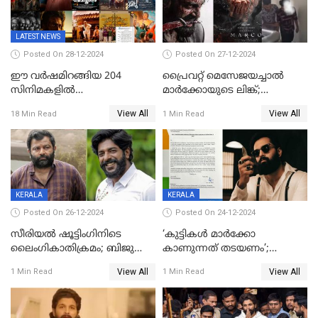
പെണ്‍കുട്ടിയോട് റിനി ആര്‍
ജോര്‍ജ്
LATEST NEWS
Posted On 28-12-2024
Posted On 27-12-2024
ഈ വർഷമിറങ്ങിയ 204
പ്രൈവറ്റ് മെസേജയച്ചാല്‍
സിനിമകളിൽ
മാർക്കോയുടെ ലിങ്ക്;
നേട്ടമുണ്ടാക്കിയത് വെറും 26
വ്യാജപതിപ്പ് കേസിൽ ആലുവ
View All
View All
18 Min Read
1 Min Read
ചിത്രങ്ങൾ; 2024ൽ സിനിമാ
സ്വദേശി അറസ്റ്റില്‍
വ്യവസായത്തിന് നഷ്ടം 700
കോടി; അഭിനേതാക്കൾ
പ്രതിഫലം കുറയ്ക്കണമെന്നും
നിർമാതാക്കളുടെ സംഘടന
KERALA
KERALA
Posted On 26-12-2024
Posted On 24-12-2024
സീരിയല്‍ ഷൂട്ടിംഗിനിടെ
‘കുട്ടികൾ മാർക്കോ
ലൈംഗികാതിക്രമം; ബിജു
കാണുന്നത് തടയണം’;
സോപാനത്തിനും എസ് പി
തിയറ്ററുകളിൽ
View All
View All
1 Min Read
1 Min Read
ശ്രീകുമാറിനുമെതിരെ കേസ്
മാതാപിതാക്കൾക്കൊപ്പം
കുട്ടികളുമെത്തുന്നു;
മുഖ്യമന്ത്രിക്ക് പരാതി നൽകി