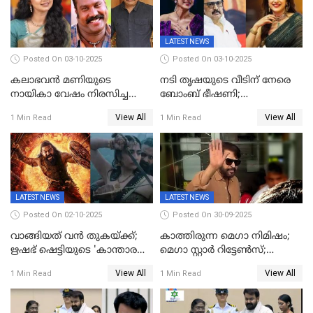
LATEST NEWS
Posted On 03-10-2025
Posted On 03-10-2025
കലാഭവൻ മണിയുടെ
നടി തൃഷയുടെ വീടിന് നേരെ
നായികാ വേഷം നിരസിച്ച
ബോംബ് ഭീഷണി;
നടിയെക്കുറിച്ച് വിനയൻ; "ആ
പരിശോധനയിൽ വ്യാജമെന്ന്
View All
View All
1 Min Read
1 Min Read
നടി ദിവ്യ ഉണ്ണിയല്ലെന്നും
കണ്ടെത്തൽ
സമൂഹമാധ്യമത്തിൽ കുറിപ്പ്
LATEST NEWS
LATEST NEWS
Posted On 02-10-2025
Posted On 30-09-2025
വാങ്ങിയത് വൻ തുകയ്ക്ക്;
കാത്തിരുന്ന മെഗാ നിമിഷം;
ഋഷഭ് ഷെട്ടിയുടെ 'കാന്താര
മെഗാ സ്റ്റാർ റിട്ടേൺസ്;
ചാപ്റ്റർ 1' ഒടിടിയിൽ എവിടെ
7മാസത്തിനു ശേഷം
View All
View All
1 Min Read
1 Min Read
കാണാം
ക്യാമറയ്ക്ക് മുന്നിലേക്ക്