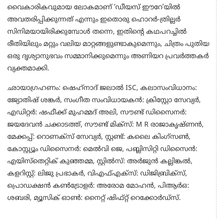
വൈകാരികവുമായ ലോകമാണ് ‘ഡീയസ് ഈറേ’യിൽ
അവതരിപ്പിക്കുന്നത് എന്നും ഇതൊരു ഹൊറർ-ത്രില്ലർ
സിനിമയായിരിക്കുമ്പോൾ തന്നെ, ഇതിന്റെ കഥപറച്ചിൽ
രീതിയിലും മറ്റും വലിയ മാറ്റങ്ങളുണ്ടാകുമെന്നും, ചിത്രം പുതിയ
ഒരു ദൃശ്യാനുഭവം സമ്മാനിക്കുമെന്നും അണിയറ പ്രവർത്തകർ
വ്യക്തമാക്കി.
ഛായാഗ്രഹണം: ഷെഹ്‌നാദ് ജലാൽ ISC, കലാസംവിധാനം:
ജ്യോതിഷ് ശങ്കർ, സംഗീത സംവിധായകൻ: ക്രിസ്റ്റോ സേവ്യർ,
എഡിറ്റർ: ഷഫീക്ക് മുഹമ്മദ് അലി, സൗണ്ട് ഡിസൈനർ:
ജയദേവൻ ചക്കാടത്ത്, സൗണ്ട് മിക്‌സ്: M R രാജാകൃഷ്ണൻ,
മേക്കപ്പ്: റൊണക്സ് സേവ്യർ, സ്റ്റണ്ട്: കലൈ കിംഗ്സൺ,
കോസ്റ്റ്യൂം ഡിസൈനർ: മെൽവി ജെ, പബ്ലിസിറ്റി ഡിസൈൻ:
എയിസ്തെറ്റിക് കുഞ്ഞമ്മ, സ്റ്റിൽസ്: അർജുൻ കല്ലിങ്കൽ,
കളറിസ്റ്റ്: ലിജു പ്രഭാകർ, വിഎഫ്എക്സ്: ഡിജിബ്രിക്സ്,
പ്രൊഡക്ഷൻ കൺട്രോളർ: അരോമ മോഹൻ, പിആർഒ:
ശബരി, മ്യൂസിക് ഓൺ: നൈറ്റ് ഷിഫ്റ്റ് റെക്കോർഡ്സ്.