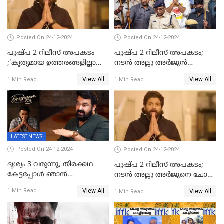
കെപിസിസി അംഗം
Posted On 24-12-2024
Posted On 24-12-2024
പുഷ്‌പ 2 റിലീസ് അപകടം
പുഷ്പ 2 റിലീസ് അപകടം;
;'കൃത്യമായ ഉത്തരങ്ങളില്ലാതെ
നടന്‍ അല്ലു അര്‍ജുൻ
അല്ലു അർജുൻ'
അന്വേഷണ സംഘത്തിന്
View All
View All
1 Min Read
1 Min Read
മുന്നിൽ ഹാജരായി
LATEST NEWS
Posted On 24-12-2024
Posted On 24-12-2024
ദൃശ്യം 3 വരുന്നു, തിരക്കഥ
പുഷ്പ 2 റിലീസ് അപകടം;
കേട്ടപ്പോള്‍ ഞാന്‍
നടന്‍ അല്ലു അര്‍ജുനെ ചോദ്യം
ഞെട്ടിപ്പോയി,അഭിമുഖത്തിൽ
ചെയ്യും
View All
1 Min Read
View All
1 Min Read
സ്ഥിരീകരിച്ച് മോഹൻലാൽ