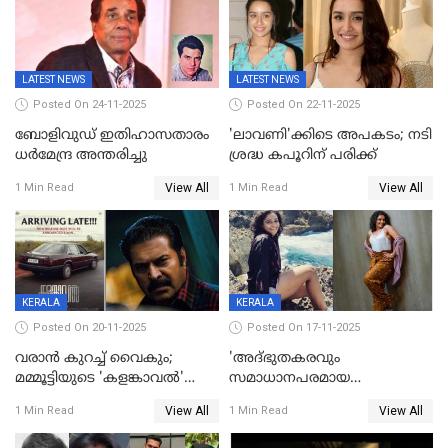
രൂപ നഷ്ടപരിഹാരം
ആവശ്യപ്പെട്ട് മുൻ മിസ് ഇന്ത്യ
LATEST NEWS
LATEST NEWS
Posted On 24-11-2025
Posted On 22-11-2025
ബോളിവുഡ് ഇതിഹാസതാരം
'ലാവണി'ക്കിടെ അപകടം; നടി
ധർമേന്ദ്ര അന്തരിച്ചു
ശ്രദ്ധ കപൂറിന് പരിക്ക്
View All
View All
1 Min Read
1 Min Read
KERALA
KERALA
Posted On 20-11-2025
Posted On 17-11-2025
വരാൻ കുറച്ച് വൈകും;
'അദ്‌ഭുതകരവും
മമ്മൂട്ടിയുടെ 'കളങ്കാവൽ'
സമാധാനപരമായ
റിലീസ് മാറ്റി
ഘട്ടത്തിലാണിപ്പോൾ';
View All
View All
1 Min Read
1 Min Read
വിവാഹമോചിതയായെന്ന് മീര
വാസുദേവൻ