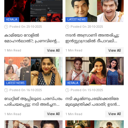
KERALA
LATEST NEWS
Posted On 25-10-2025
Posted On 20-10-2025
കാമിയോ റോളിൽ
നടന്‍ അസ്രാണി അന്തരിച്ചു;
മോഹൻലാൽ?; പ്രണവിന്റെ
ഇന്‍‌സ്റ്റാഗ്രാമില്‍ ദീപാവലി
ചിത്രത്തിന്റെ ട്രെയിലറിന്
ആശംസ നേര്‍ന്ന്
View All
View All
1 Min Read
1 Min Read
പിന്നാലെ ഡിപി; ചർച്ചയായി
മണിക്കൂറുകള്‍ക്കകം
സോഷ്യൽ മീഡിയ ചിത്രങ്ങൾ
വിയോഗം
LATEST NEWS
KERALA
Posted On 16-10-2025
Posted On 15-10-2025
ഡേറ്റിങ് ആപ്പിലൂടെ പരസ്പരം
നടി കൃഷ്ണപ്രഭയ്‌ക്കെതിരേ
പരിചയപ്പെട്ടു; നടി അർച്ചന
മുഖ്യമന്ത്രിക്ക് പരാതി; ഉടൻ
കവി വിവാഹിതയായി
ഇടപെടല്‍ വേണമെന്നും
View All
View All
1 Min Read
1 Min Read
പരാതിയിൽ