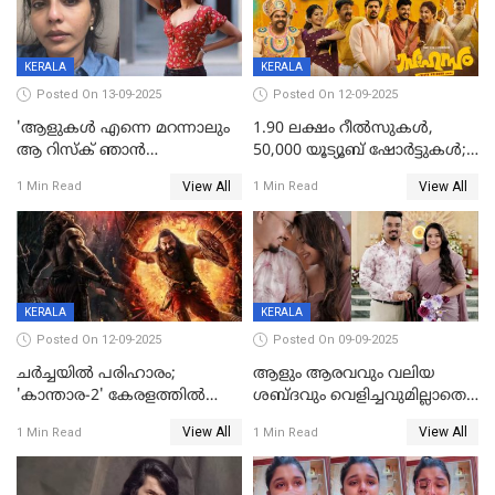
KERALA
KERALA
Posted On 13-09-2025
Posted On 12-09-2025
'ആളുകള്‍ എന്നെ മറന്നാലും
1.90 ലക്ഷം റീല്‍സുകള്‍,
ആ റിസ്ക് ഞാൻ
50,000 യൂട്യൂബ് ഷോര്‍ട്ടുകള്‍;
ഏറ്റെടുക്കുന്നു'; അപകടം
ആടിയും പാടിയും ആഗോള
View All
View All
1 Min Read
1 Min Read
മനസിലായി, കടുത്ത
ഹിറ്റായി ഓണം മൂഡ് ഗാനം
തീരുമാനവുമായി ഐശ്വര്യ
ലക്ഷ്മി
KERALA
KERALA
Posted On 12-09-2025
Posted On 09-09-2025
ചർച്ചയിൽ പരിഹാരം;
ആളും ആരവവും വലിയ
'കാന്താര-2' കേരളത്തിൽ
ശബ്ദവും വെളിച്ചവുമില്ലാതെ
പ്രദർശിപ്പിക്കുമെന്ന്
അതങ്ങ് നിർവഹിച്ചു;
View All
View All
1 Min Read
1 Min Read
ഫിയോക്ക്
വിവാഹിതയായെന്ന്‌ നടി ​
ഗ്രേസ് ആന്റണി