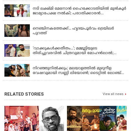
നടി ലക്ഷ്മി മേനോൻ ഹൈക്കോടതിയിൽ മുൻ‌കൂർ
ജാമ്യാപേക്ഷ നൽകി; പരാതിക്കാരൻ
ലൈംഗീകമായി അധിക്ഷേപിച്ചെന്നും നടി
LATEST NEWS
നെഞ്ചിനകത്തേക്ക്... ഹൃദയപൂര്‍വം ട്രെയിലര്‍
പുറത്ത്
LATEST NEWS
'വാക്കുകള്‍ക്കതീതം...'; മമ്മൂട്ടിയുടെ
തിരിച്ചുവരവില്‍ ചിത്രവുമായി മോഹന്‍ലാല്‍;
ഇച്ചാക്കയ്ക്ക് ലാലുവിന്റെ സ്‌നേഹചുംബനം
KERALA
നിറഞ്ഞുനിൽക്കും; മലയാളത്തിൽ മുഴുനീള
വേഷവുമായി സണ്ണി ലിയോൺ; ടൈറ്റിൽ ലോഞ്ച്
നടന്നു
RELATED STORIES
View all news