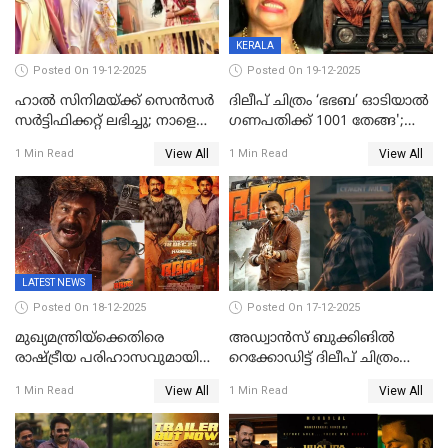
KERALA
Posted On 19-12-2025
Posted On 19-12-2025
ഹാല്‍ സിനിമയ്ക്ക് സെന്‍സര്‍
ദിലീപ് ചിത്രം ‘ഭഭബ’ ഓടിയാൽ
സര്‍ട്ടിഫിക്കറ്റ് ലഭിച്ചു; നാളെ
ഗണപതിക്ക് 1001 തേങ്ങ';
ട്രെയ്ലര്‍ പുറത്ത് വിടും
കലാമണ്ഡലം സത്യഭാമ
View All
View All
1 Min Read
1 Min Read
LATEST NEWS
Posted On 18-12-2025
Posted On 17-12-2025
മുഖ്യമന്ത്രിയ്ക്കെതിരെ
അഡ്വാൻസ് ബുക്കിങിൽ
രാഷ്ട്രീയ പരിഹാസവുമായി
റെക്കോഡിട്ട് ദിലീപ് ചിത്രം
ഭഭബ
‘ഭഭബ';ബുക്ക് മൈഷോയില്‍
View All
View All
1 Min Read
1 Min Read
റെക്കോർഡ് വിൽപ്പന;
മണിക്കൂറില്‍ വിറ്റത്
1000ത്തിന് മുകളിൽ ടിക്കറ്റ്