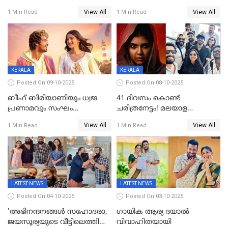
'പ്രൈവറ്റ്' സിനിമയില്‍
View All
View All
1 Min Read
1 Min Read
തിരുത്തല്‍
KERALA
KERALA
Posted On 09-10-2025
Posted On 08-10-2025
ബീഫ് ബിരിയാണിയും ധ്വജ
41 ദിവസം കൊണ്ട്
പ്രണാമവും സംഘം
ചരിത്രനേട്ടം! മലയാള
കാവലുണ്ടും വേണ്ട'; ഷെയ്ൻ
സിനിമയിൽ പുതിയ
View All
View All
1 Min Read
1 Min Read
നിഗത്തിന്റെ ഹാൽ
അധ്യായം, വിസ്മയമായി
സിനിമയ്ക്ക്
ലോക 300 കോടി ക്ലബ്ബിൽ
സെൻസർബോർഡിന്റെ
കടുംവെട്ട്
LATEST NEWS
LATEST NEWS
Posted On 04-10-2025
Posted On 03-10-2025
'അഭിനന്ദനങ്ങൾ സഹോദരാ,
ഗായിക ആര്യ ദയാൽ
ജയസൂര്യയുടെ വീട്ടിലെത്തി
വിവാഹിതയായി