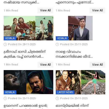
നഷ്ടമായ സന്ധ്യക്ക്
എന്നൊന്നും എന്നോട്
ആശ്വാസമായി മമ്മൂട്ടിയുടെ
ചോദിക്കരുത്',ജയിലര്‍ ടുവില്‍
View All
View All
1 Min Read
1 Min Read
വീഡിയോകോൾ;
താനുമുണ്ടെന്ന് വിനായകൻ
കൃത്രിമക്കാല്‍ നല്‍കാമെന്ന്
താരം, വീട്
നിര്‍മിക്കുന്നതിനുള്ള
ഇടപെടലും നടത്തും
KERALA
KERALA
Posted On 28-11-2025
Posted On 25-11-2025
ശ്രീനാഥ് ഭാസി ചിത്രത്തിന്
നാളെ വിവാഹം
കത്രിക വച്ച് സെൻസർ
നടക്കാനിരിക്കെ ലീവ്
ബോർഡ്, 'എട്ട് സീനുകൾ
നൽകിയില്ല; എസ്ഐആർ
View All
View All
1 Min Read
1 Min Read
മാറ്റണം';പൊങ്കാല റിലീസ് മാറ്റി
സൂപ്പർവൈസർ
ജീവനൊടുക്കി
KERALA
LATEST NEWS
Posted On 25-11-2025
Posted On 25-11-2025
ഉടനെന്ന് പറഞ്ഞാൽ ഉടൻ;
ഓസ്ട്രിയയിൽ നിന്ന്