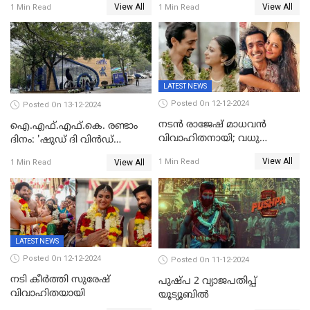
View All
View All
1 Min Read
1 Min Read
LATEST NEWS
Posted On 12-12-2024
Posted On 13-12-2024
നടൻ രാജേഷ് മാധവൻ
ഐ.എഫ്.എഫ്.കെ. രണ്ടാം
വിവാഹിതനായി; വധു
ദിനം: 'ഷുഡ് ദി വിൻഡ്
സഹസംവിധായിക ദീപ്തി
ഡ്രോപ്പ്' മുതൽ
View All
1 Min Read
View All
1 Min Read
കാരാട്ട്
'കിഷ്‌കികിന്ധാ കാണ്ഡം' വരെ
LATEST NEWS
Posted On 12-12-2024
Posted On 11-12-2024
നടി കീർത്തി സുരേഷ്
പുഷ്പ 2 വ്യാജപതിപ്പ്
വിവാഹിതയായി
യൂട്യൂബിൽ