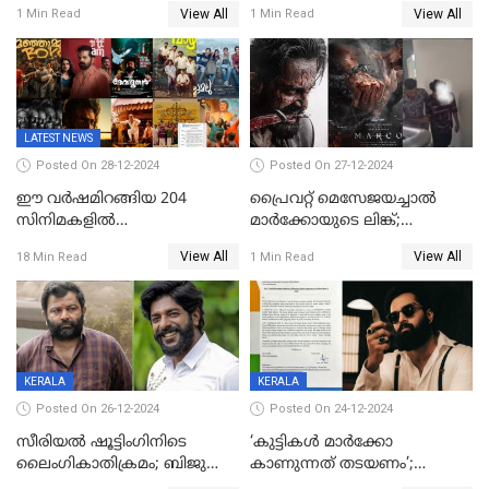
സധൈര്യം പറയു';
ശങ്കറിന്റെ മരണകാരണം
View All
View All
1 Min Read
1 Min Read
'കരയേണ്ടതും ഒറ്റപ്പെടേണ്ടതും
ആന്തരിക രക്തസ്രാവം
വേട്ടക്കാരനാണ്, വേദനകള്‍
സധൈര്യം പറയു;
പെണ്‍കുട്ടിയോട് റിനി ആര്‍
ജോര്‍ജ്
LATEST NEWS
Posted On 28-12-2024
Posted On 27-12-2024
ഈ വർഷമിറങ്ങിയ 204
പ്രൈവറ്റ് മെസേജയച്ചാല്‍
സിനിമകളിൽ
മാർക്കോയുടെ ലിങ്ക്;
നേട്ടമുണ്ടാക്കിയത് വെറും 26
വ്യാജപതിപ്പ് കേസിൽ ആലുവ
View All
View All
18 Min Read
1 Min Read
ചിത്രങ്ങൾ; 2024ൽ സിനിമാ
സ്വദേശി അറസ്റ്റില്‍
വ്യവസായത്തിന് നഷ്ടം 700
കോടി; അഭിനേതാക്കൾ
പ്രതിഫലം കുറയ്ക്കണമെന്നും
നിർമാതാക്കളുടെ സംഘടന
KERALA
KERALA
Posted On 26-12-2024
Posted On 24-12-2024
സീരിയല്‍ ഷൂട്ടിംഗിനിടെ
‘കുട്ടികൾ മാർക്കോ
ലൈംഗികാതിക്രമം; ബിജു
കാണുന്നത് തടയണം’;
സോപാനത്തിനും എസ് പി
തിയറ്ററുകളിൽ