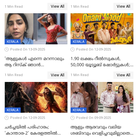
മുരളി തുമ്മാരുകുടി
യിലെ മീനയുടെ ക്യാരക്റ്റർ
View All
View All
1 Min Read
1 Min Read
പോസ്റ്റർ പുറത്തുവിട്ടു
KERALA
KERALA
Posted On 13-09-2025
Posted On 12-09-2025
'ആളുകള്‍ എന്നെ മറന്നാലും
1.90 ലക്ഷം റീല്‍സുകള്‍,
ആ റിസ്ക് ഞാൻ
50,000 യൂട്യൂബ് ഷോര്‍ട്ടുകള്‍;
ഏറ്റെടുക്കുന്നു'; അപകടം
ആടിയും പാടിയും ആഗോള
View All
View All
1 Min Read
1 Min Read
മനസിലായി, കടുത്ത
ഹിറ്റായി ഓണം മൂഡ് ഗാനം
തീരുമാനവുമായി ഐശ്വര്യ
ലക്ഷ്മി
KERALA
KERALA
Posted On 12-09-2025
Posted On 09-09-2025
ചർച്ചയിൽ പരിഹാരം;
ആളും ആരവവും വലിയ
'കാന്താര-2' കേരളത്തിൽ
ശബ്ദവും വെളിച്ചവുമില്ലാതെ