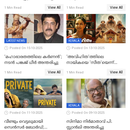
കവി വിവാഹിതയായി
ഇടപെടല്‍ വേണമെന്നും
View All
View All
1 Min Read
1 Min Read
പരാതിയിൽ
LATEST NEWS
KERALA
Posted On 15-10-2025
Posted On 13-10-2025
'മഹാഭാരതത്തിലെ കർണന്‍';
'അവിഹിത'ത്തിലെ
നടൻ പങ്കജ് ധീർ അന്തരിച്ചു
നായികയെ 'സീത'യെന്ന്
വിളിക്കണ്ട; വെട്ടി സെൻസർ
View All
View All
1 Min Read
1 Min Read
ബോർഡ്
KERALA
Posted On 11-10-2025
Posted On 09-10-2025
വീണ്ടും വെട്ടലുമായി
സിനിമാ നിർമാതാവ് പി.
സെന്‍സര്‍ ബോര്‍ഡ്;
സ്റ്റാൻലി അന്തരിച്ചു