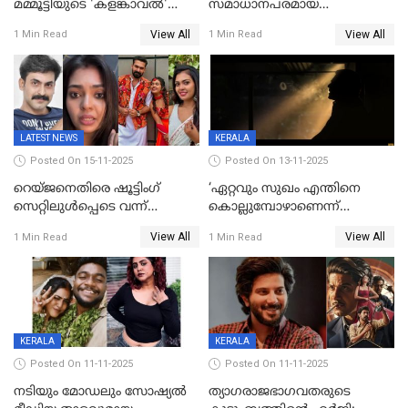
മമ്മൂട്ടിയുടെ 'കളങ്കാവൽ'
സമാധാനപരമായ
റിലീസ് മാറ്റി
ഘട്ടത്തിലാണിപ്പോൾ';
View All
View All
1 Min Read
1 Min Read
വിവാഹമോചിതയായെന്ന് മീര
വാസുദേവൻ
LATEST NEWS
KERALA
Posted On 15-11-2025
Posted On 13-11-2025
റെയ്ജനെതിരെ ഷൂട്ടിംഗ്
‘ഏറ്റവും സുഖം എന്തിനെ
സെറ്റിലുൾപ്പെടെ വന്ന്
കൊല്ലുമ്പോഴാണെന്ന്
യുവതിയുടെ പരാക്രമം;
അറിയാമോ?
View All
View All
1 Min Read
1 Min Read
ബിയര്‍ കുപ്പി തലയ്ക്ക് അടിച്ച്
വില്ലത്തരത്തിന്റെ അങ്ങേയറ്റം;
പൊട്ടിക്കുമെന്ന്
മമ്മൂട്ടി മാജിക്ക്, കളങ്കാവല്‍
ഭീഷണി;അശ്ലീല
ട്രെയിലര്‍ പുറത്ത്
മെസേജുകളും വെളിപ്പെടുത്തി
മൃദുല വിജയ്
KERALA
KERALA
Posted On 11-11-2025
Posted On 11-11-2025
നടിയും മോഡലും സോഷ്യൽ
ത്യാഗരാജഭാഗവതരുടെ