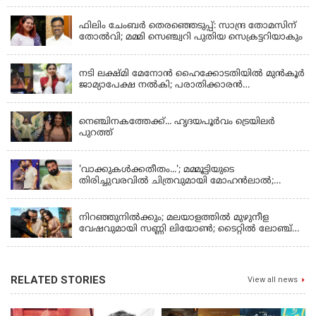
KERALA
ഫിലിം ചേംബർ തെരഞ്ഞെടുപ്പ്: സാന്ദ്ര തോമസിന്
തോൽവി; മമ്മി സെഞ്ച്വറി പുതിയ സെക്രട്ടറിയാകും
KERALA
നടി ലക്ഷ്മി മേനോൻ ഹൈക്കോടതിയിൽ മുൻ‌കൂർ
ജാമ്യാപേക്ഷ നൽകി; പരാതിക്കാരൻ
ലൈംഗീകമായി അധിക്ഷേപിച്ചെന്നും നടി
LATEST NEWS
നെഞ്ചിനകത്തേക്ക്... ഹൃദയപൂര്‍വം ട്രെയിലര്‍
പുറത്ത്
LATEST NEWS
'വാക്കുകള്‍ക്കതീതം...'; മമ്മൂട്ടിയുടെ
തിരിച്ചുവരവില്‍ ചിത്രവുമായി മോഹന്‍ലാല്‍;
ഇച്ചാക്കയ്ക്ക് ലാലുവിന്റെ സ്‌നേഹചുംബനം
KERALA
നിറഞ്ഞുനിൽക്കും; മലയാളത്തിൽ മുഴുനീള
വേഷവുമായി സണ്ണി ലിയോൺ; ടൈറ്റിൽ ലോഞ്ച്
നടന്നു
RELATED STORIES
View all news