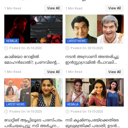
വ്യാജേന ഹോട്ടല്‍മുറിയിലേക്ക്
View All
View All
1 Min Read
1 Min Read
വിളിച്ചു, മോശം പെരുമാറ്റം
KERALA
LATEST NEWS
Posted On 25-10-2025
Posted On 20-10-2025
കാമിയോ റോളിൽ
നടന്‍ അസ്രാണി അന്തരിച്ചു;
മോഹൻലാൽ?; പ്രണവിന്റെ
ഇന്‍‌സ്റ്റാഗ്രാമില്‍ ദീപാവലി
ചിത്രത്തിന്റെ ട്രെയിലറിന്
ആശംസ നേര്‍ന്ന്
View All
View All
1 Min Read
1 Min Read
പിന്നാലെ ഡിപി; ചർച്ചയായി
മണിക്കൂറുകള്‍ക്കകം
സോഷ്യൽ മീഡിയ ചിത്രങ്ങൾ
വിയോഗം
LATEST NEWS
KERALA
Posted On 16-10-2025
Posted On 15-10-2025
ഡേറ്റിങ് ആപ്പിലൂടെ പരസ്പരം
നടി കൃഷ്ണപ്രഭയ്‌ക്കെതിരേ
പരിചയപ്പെട്ടു; നടി അർച്ചന
മുഖ്യമന്ത്രിക്ക് പരാതി; ഉടൻ