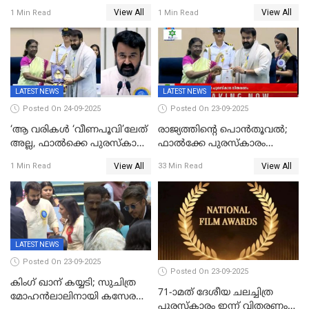
ചാപ്റ്റർ 1' ഒടിടിയിൽ എവിടെ
7മാസത്തിനു ശേഷം
View All
View All
1 Min Read
1 Min Read
കാണാം
ക്യാമറയ്ക്ക് മുന്നിലേക്ക്
LATEST NEWS
LATEST NEWS
Posted On 24-09-2025
Posted On 23-09-2025
‘ആ വരികള്‍ ‘വീണപൂവി’ലേത്
രാജ്യത്തിന്റെ പൊൻതൂവൽ;
അല്ല, ഫാൽക്കെ പുരസ്‌കാരം
ഫാൽക്കേ പുരസ്കാരം
ഏറ്റുവാങ്ങിക്കൊണ്ട്
ഏറ്റുവാങ്ങി മോഹൻലാൽ,
View All
View All
1 Min Read
33 Min Read
മോഹന്‍ലാല്‍ ഉദ്ധരിച്ച
സിനിമ ആത്മാവിന്റെ
വരികളെ ചൊല്ലി
സ്പന്ദനമെന്ന് ലാൽ;
സാമൂഹികമാധ്യമങ്ങളില്‍
ഉർവശിക്കും വിജയരാഘവനും
ചര്‍ച്ച
ദേശീയ അവാർഡ്
LATEST NEWS
Posted On 23-09-2025
Posted On 23-09-2025
കിംഗ് ഖാന് കയ്യടി; സുചിത്ര
71-ാമത് ദേശീയ ചലച്ചിത്ര
മോഹൻലാലിനായി കസേര
പുരസ്‌കാരം ഇന്ന് വിതരണം