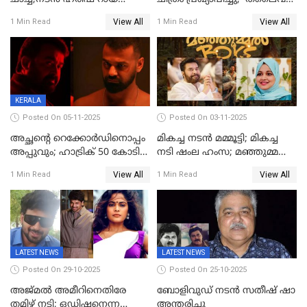
അന്തരിച്ചു
173' റിലീസ് 2027 പൊങ്കലിന്
View All
View All
1 Min Read
1 Min Read
KERALA
Posted On 05-11-2025
Posted On 03-11-2025
അച്ഛന്റെ റെക്കോർഡിനൊപ്പം
മികച്ച നടൻ മമ്മൂട്ടി; മികച്ച
അപ്പുവും; ഹാട്രിക് 50 കോടി
നടി ഷംല ഹംസ; മഞ്ഞുമ്മൽ
നേട്ടവുമായി പ്രണവ്
ബോയ്സ് മികച്ച ചിത്രം
View All
View All
1 Min Read
1 Min Read
മോഹൻലാൽ, 'ഡീയസ്
ഈറേ' കുതിപ്പ്
LATEST NEWS
LATEST NEWS
Posted On 29-10-2025
Posted On 25-10-2025
അജ്മല്‍ അമീറിനെതിരേ
ബോളിവുഡ് നടൻ സതീഷ് ഷാ
തമിഴ് നടി; ഒഡിഷനെന്ന
അന്തരിച്ചു