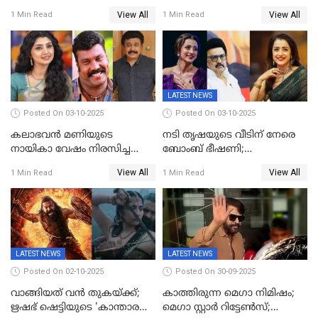
ഋഷഭ് ഷെട്ടി; കേക്ക് മുറിച്ച്
View All
View All
1 Min Read
1 Min Read
ആഘോഷം'
LATEST NEWS
Posted On 03-10-2025
Posted On 03-10-2025
കലാഭവൻ മണിയുടെ
നടി തൃഷയുടെ വീടിന് നേരെ
നായികാ വേഷം നിരസിച്ച
ബോംബ് ഭീഷണി;
നടിയെക്കുറിച്ച് വിനയൻ; "ആ
പരിശോധനയിൽ വ്യാജമെന്ന്
View All
View All
1 Min Read
1 Min Read
നടി ദിവ്യ ഉണ്ണിയല്ലെന്നും
കണ്ടെത്തൽ
സമൂഹമാധ്യമത്തിൽ കുറിപ്പ്
LATEST NEWS
LATEST NEWS
Posted On 02-10-2025
Posted On 30-09-2025
വാങ്ങിയത് വൻ തുകയ്ക്ക്;
കാത്തിരുന്ന മെഗാ നിമിഷം;
ഋഷഭ് ഷെട്ടിയുടെ 'കാന്താര
മെഗാ സ്റ്റാർ റിട്ടേൺസ്;