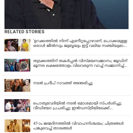
RELATED STORIES
'ഉറക്കത്തിൽ നിന്ന് എണീറ്റപ്പോഴാണ്, പൊക്കമുള്ള
ഒരാൾ ജീൻസും ജുബ്ബയും ഇട്ട് വലിയ സഞ്ചിയുമായി
നടന്നങ്ങു പോകുന്നത് കണ്ടത്; ചോദിച്ചപ്പോൾ
മരിച്ചുപോയെന്ന് പറഞ്ഞു; ആത്മാക്കളെ കണ്ടിട്ടു
ഉണ്ടെന്ന് നടി ലെന
തുടക്കത്തിന് തകർപ്പൻ വിസ്മയസമ്മാനം; ജൂഡിന്
മൂന്നര ലക്ഷത്തോളം വിലവരുന്ന വാച്ച് സമ്മാനിച്ച്
സുചിത്ര
KERALA
നടൻ പ്രദീപ് റാവത്ത് അന്തരിച്ചു
LATEST NEWS
പൊതുവേദിയില്‍ നടന്‍ മോശമായി സ്പര്‍ശിച്ചു;
വീഡിയോ പ്രചരിച്ചു; ഇന്‍ഡസ്ട്രിയിലേക്ക്
ഇനിയില്ലെന്ന് നടി
KERALA
47-ാം ജന്മദിനത്തിൽ വിവാഹനിശ്ചയം; ചിത്രങ്ങള്‍
പങ്കുവെച്ച് താരങ്ങൾ