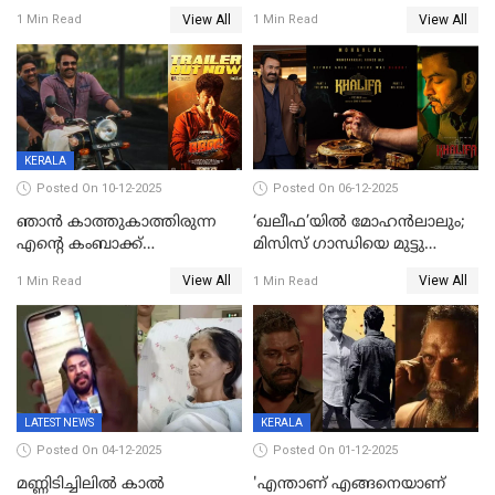
ഭഭബ
‘ഭഭബ';ബുക്ക് മൈഷോയില്‍
View All
View All
1 Min Read
1 Min Read
റെക്കോർഡ് വിൽപ്പന;
മണിക്കൂറില്‍ വിറ്റത്
1000ത്തിന് മുകളിൽ ടിക്കറ്റ്
KERALA
Posted On 10-12-2025
Posted On 06-12-2025
ഞാന്‍ കാത്തുകാത്തിരുന്ന
‘ഖലീഫ’യിൽ മോഹൻലാലും;
എന്റെ കംബാക്ക്
മിസിസ് ഗാന്ധിയെ മുട്ടു
മൊമെന്റ്';'ഭ.ഭ. ബ' ട്രെയ്ലര്‍
കുത്തിച്ച മാമ്പറയ്ക്കൽ
View All
View All
1 Min Read
1 Min Read
പുറത്ത്
അഹമ്മദ് അലിയായെത്തും
LATEST NEWS
KERALA
Posted On 04-12-2025
Posted On 01-12-2025
മണ്ണിടിച്ചിലിൽ കാല്‍
'എന്താണ് എങ്ങനെയാണ്