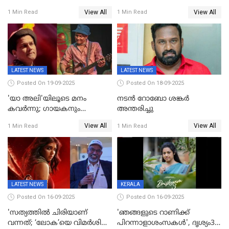
മാർക്കോ; ലോർഡ്
പുറത്ത്
View All
View All
1 Min Read
1 Min Read
മാർക്കോയിൽ യാഷ്,
പൃഥ്വിരാജ്,
മമ്മുട്ടി,മോഹൻലാൽ..ചർച്ചകളുമായി
സൈബർലോകവും
LATEST NEWS
LATEST NEWS
Posted On 19-09-2025
Posted On 18-09-2025
'യാ അലി'യിലൂടെ മനം
നടൻ റോബോ ശങ്കർ
കവർന്നു; ഗായകനും
അന്തരിച്ചു
നടനുമായ സുബിന്‍ ഗാര്‍ഗ്
View All
View All
1 Min Read
1 Min Read
അന്തരിച്ചു
LATEST NEWS
KERALA
Posted On 16-09-2025
Posted On 16-09-2025
'സത്യത്തിൽ ചിരിയാണ്
'ഞങ്ങളുടെ റാണിക്ക്
വന്നത്; ‘ലോക’യെ വിമർശിച്ച്
പിറന്നാളാശംസകൾ', ദൃശ്യം3-