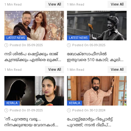
കൈവശം വച്ചതിന് ഒരു
2025ലെ സെപ്റ്റിമിയസ്
View All
View All
1 Min Read
1 Min Read
ലക്ഷം രൂപ പിഴ; നവ്യ
പുരസ്‌കാരം
28ദിവസത്തിനകം പിഴ
അടയ്ക്കണം
LATEST NEWS
LATEST NEWS
Posted On 05-09-2025
Posted On 05-09-2025
നടി ശിൽപ ഷെട്ടിക്കും രാജ്
ബോക്സോഫീസിൽ
കുന്ദ്രയ്ക്കും എതിരെ ലുക്ക്
ഇതുവരെ 510 കോടി; കൂലി
ഔട്ട് നോട്ടീസ്
ഇനി ഒടിടിയിലേക്ക്, റിലീസ്
View All
View All
1 Min Read
1 Min Read
തീയതി പുറത്ത്
KERALA
KERALA
Posted On 01-09-2025
Posted On 30-12-2024
'നീ പുറത്തു വരൂ...
പോസ്റ്റ്‌മോര്‍ട്ടം റിപ്പോര്‍ട്ട്
നിനക്കുണ്ടായ വേദനകള്‍
പുറത്ത്; നടൻ ദിലീപ്