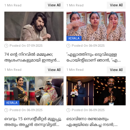
പ്രദർശിപ്പിക്കുമെന്ന്
അതങ്ങ് നിർവഹിച്ചു;
View All
View All
1 Min Read
1 Min Read
ഫിയോക്ക്
വിവാഹിതയായെന്ന്‌ നടി ​
ഗ്രേസ് ആന്റണി
KERALA
Posted On 07-09-2025
Posted On 06-09-2025
74 ന്റെ നിറവിൽ മമ്മുക്ക;
'എല്ലാത്തിനും ഒടുവിലുള്ള
ആശംസകളുമായി ഇന്ത്യൻ
പോയിന്റിലാണ് ഞാൻ, ‘എന്‍റെ
സിനിമാ ലോകം
ചങ്ക് പൊട്ടിപ്പോവുക,
View All
View All
1 Min Read
1 Min Read
സ്നേഹിച്ചയാള്‍ തന്നെ
വഞ്ചിച്ചുപോയി’, ലൈവ്
വിഡിയോയിൽ
പൊട്ടിക്കരഞ്ഞ് നടി
KERALA
Posted On 06-09-2025
Posted On 06-09-2025
വെറും 15 സെന്റീമീറ്റര്‍ മുല്ലപ്പൂ,
ടൊവിനോ രണ്ടാമതും
അതും അച്ഛൻ തന്നുവിട്ടത്
ഏഷ്യയിലെ മികച്ച നടന്‍;