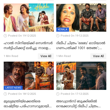
KERALA
Posted On 19-12-2025
Posted On 19-12-2025
ഹാല്‍ സിനിമയ്ക്ക് സെന്‍സര്‍
ദിലീപ് ചിത്രം ‘ഭഭബ’ ഓടിയാൽ
സര്‍ട്ടിഫിക്കറ്റ് ലഭിച്ചു; നാളെ
ഗണപതിക്ക് 1001 തേങ്ങ';
ട്രെയ്ലര്‍ പുറത്ത് വിടും
കലാമണ്ഡലം സത്യഭാമ
View All
View All
1 Min Read
1 Min Read
LATEST NEWS
Posted On 18-12-2025
Posted On 17-12-2025
മുഖ്യമന്ത്രിയ്ക്കെതിരെ
അഡ്വാൻസ് ബുക്കിങിൽ
രാഷ്ട്രീയ പരിഹാസവുമായി
റെക്കോഡിട്ട് ദിലീപ് ചിത്രം