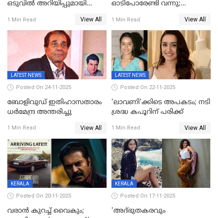
ഒടുവിൽ അറിയിപ്പുമായി
ഓടിപോരേണ്ടി വന്നു;
മമ്മൂട്ടി, കളങ്കാവൽ പുതിയ
വൈകാരികമായും
View All
View All
1 Min Read
1 Min Read
റിലീസ് തീയതി പുറത്ത്
ശാരീരികമായും ഉപദ്രവിച്ചു;
ഭർത്താവിനെതിരെ 50 കോടി
രൂപ നഷ്ടപരിഹാരം
ആവശ്യപ്പെട്ട് മുൻ മിസ് ഇന്ത്യ
LATEST NEWS
LATEST NEWS
Posted On 24-11-2025
Posted On 22-11-2025
ബോളിവുഡ് ഇതിഹാസതാരം
'ലാവണി'ക്കിടെ അപകടം; നടി
ധർമേന്ദ്ര അന്തരിച്ചു
ശ്രദ്ധ കപൂറിന് പരിക്ക്
View All
View All
1 Min Read
1 Min Read
KERALA
KERALA
Posted On 20-11-2025
Posted On 17-11-2025
വരാൻ കുറച്ച് വൈകും;
'അദ്‌ഭുതകരവും