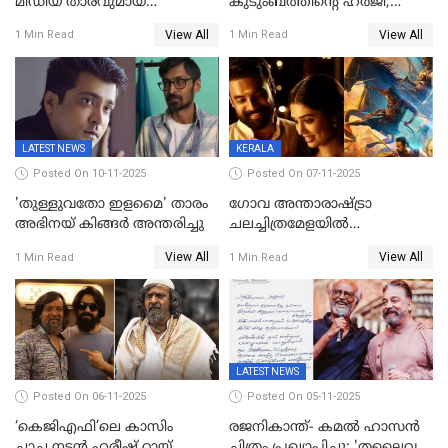
മീഡിയ താരവുമായ
കുടുംബത്തിന്റെ ഹര്‍ജി;
'മസ്താനി' വിവാഹിതയായി,
ദുല്‍ഖര്‍ സല്‍മാന്
View All
View All
1 Min Read
1 Min Read
ഇന്ന്‌ നല്ലൊരു ബിസി ഡേ
ഹൈക്കോടതി നോട്ടീസ്‌
ആയിരുന്നുവെന്ന് നന്ദിത
ശങ്കര
LATEST NEWS
KERALA
Posted On 10-11-2025
Posted On 07-11-2025
'തുള്ളുവതോ ഇളമൈ' താരം
ഗോവ അന്താരാഷ്ട്രാ
അഭിനയ് കിങ്ങർ അന്തരിച്ചു
ചലച്ചിത്രമേളയില്‍
മത്സരവിഭാഗത്തിലേക്ക്
View All
View All
1 Min Read
1 Min Read
മലയാളത്തില്‍നിന്ന്
ഏകചിത്രമായി 'എആര്‍എം';
LATEST NEWS
Posted On 06-11-2025
Posted On 05-11-2025
‘കെജിഎഫി’ലെ കാസിം
രജനികാന്ത്- കമൽ ഹാസൻ
ചാച്ച,നടൻ ഹരീഷ് റായ്
ചിത്രം പ്രഖ്യാപിച്ചു; 'തലൈവർ