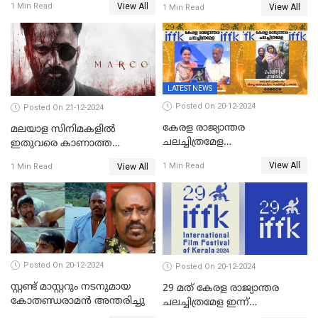
View All
1 Min Read
View All
1 Min Read
സ്ഥിരീകരിച്ച് മോഹൻലാൽ
LATEST NEWS
Posted On 20-12-2024
Posted On 21-12-2024
കേരള രാജ്യാന്തര
മലയാള സിനിമകളിൽ
ചലച്ചിത്രമേള
ഇതുവരെ കാണാത്ത
സമാപിച്ചു,സ്പിരിറ്റ് ഓഫ്
വയലൻസുമായി ഉണ്ണി
View All
1 Min Read
View All
1 Min Read
സിനിമ അവാര്‍ഡ്
മുകുന്ദൻ ചിത്രം മാർക്കോ
സംവിധായിക പായല്‍
കപാഡിയയ്ക്ക് സമ്മാനിച്ചു;
ഫെമിനിച്ചി ഫാത്തിമയ്ക്ക്
അഞ്ച് പുരസ്കാരം
Posted On 20-12-2024
Posted On 20-12-2024
സ്റ്റണ്ട് മാസ്റ്ററും നടനുമായ
29 മത് കേരള രാജ്യാന്തര
കോതണ്ഡരാമൻ അന്തരിച്ചു
ചലച്ചിത്രമേള ഇന്ന്
സമാപിക്കും