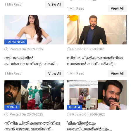
ഒരുക്കിക്കൊടുത്ത് ഷാരുഖ്
View All
ചെയ്യും
1 Min Read
ഖാൻ
View All
1 Min Read
LATEST NEWS
Posted On 22-09-2025
Posted On 21-09-2025
നടി ജാക്വിലിന്‍
സിനിമ ചിത്രീകരണത്തിനിടെ
ഫെര്‍ണാണ്ടസിന്റെ ഹര്‍ജി
സൽമാൻ ഖാന് പരിക്ക്;
സുപ്രീം കോടതി തള്ളി
ചികിത്സയിൽ;
View All
View All
1 Min Read
1 Min Read
മുംബൈയിലേക്ക് മടങ്ങി
KERALA
KERALA
Posted On 20-09-2025
Posted On 20-09-2025
സിനിമ ചിത്രീകരണത്തിനിടെ
'മികവിന്റെയും
നടൻ ജോജു ജോർജിന്
വൈവിധ്യത്തിന്റെയും