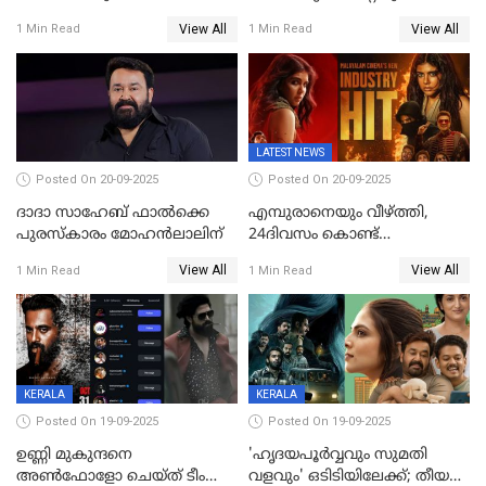
അപകടം;നടൻ ദീപക്
പ്രതീകം'; മോഹൻലാലിനെ
View All
View All
1 Min Read
1 Min Read
പറമ്പോലും ഈ സമയം
അഭിനന്ദിച്ച് പ്രധാനമന്ത്രി
ജീപ്പിൽ
LATEST NEWS
Posted On 20-09-2025
Posted On 20-09-2025
ദാദാ സാഹേബ് ഫാൽക്കെ
എമ്പുരാനെയും വീഴ്ത്തി,
പുരസ്‌കാരം മോഹൻലാലിന്
24ദിവസം കൊണ്ട്
മലയാളത്തിലെ പുത്തൻ
View All
View All
1 Min Read
1 Min Read
ഇൻഡസ്ട്രി ഹിറ്റ്;
റെക്കോർഡുമായി ലോക
KERALA
KERALA
Posted On 19-09-2025
Posted On 19-09-2025
ഉണ്ണി മുകുന്ദനെ
'ഹൃദയപൂര്‍വ്വവും സുമതി
അൺഫോളോ ചെയ്ത് ടീം
വളവും' ഒടിടിയിലേക്ക്; തീയതി