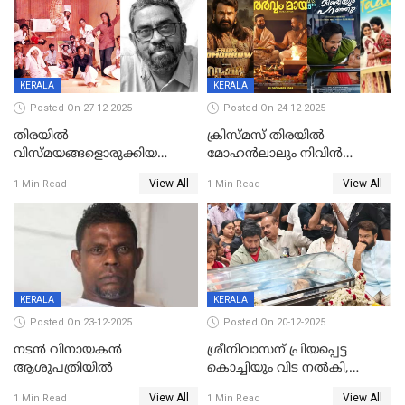
KERALA
KERALA
Posted On 27-12-2025
Posted On 24-12-2025
തിരയിൽ
ക്രിസ്മസ് തിരയിൽ
വിസ്മയങ്ങളൊരുക്കിയ
മോഹൻലാലും നിവിൻ
കലാസംവിധായകന്‍, കെ
പോളിയും ഉണ്ണി മുകുന്ദനും
View All
View All
1 Min Read
1 Min Read
ശേഖര്‍ അന്തരിച്ചു
ഷെയ്‌നും; 200 കോടി
മുടക്കിയെത്തുന്ന
വൃഷഭയുൾപ്പെടെ കാണാം
KERALA
KERALA
Posted On 23-12-2025
Posted On 20-12-2025
നടൻ വിനായകൻ
ശ്രീനിവാസന് പ്രിയപ്പെട്ട
ആശുപത്രിയിൽ
കൊച്ചിയും വിട നൽകി,
മൃതദേഹം വസതിയിൽ;
View All
View All
1 Min Read
1 Min Read
സംസ്കാരം നാളെ