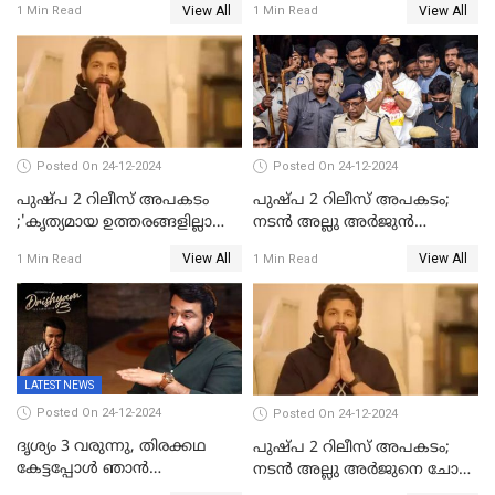
View All
View All
1 Min Read
1 Min Read
ശ്രീകുമാറിനുമെതിരെ കേസ്
മാതാപിതാക്കൾക്കൊപ്പം
കുട്ടികളുമെത്തുന്നു;
മുഖ്യമന്ത്രിക്ക് പരാതി നൽകി
കെപിസിസി അംഗം
Posted On 24-12-2024
Posted On 24-12-2024
പുഷ്‌പ 2 റിലീസ് അപകടം
പുഷ്പ 2 റിലീസ് അപകടം;
;'കൃത്യമായ ഉത്തരങ്ങളില്ലാതെ
നടന്‍ അല്ലു അര്‍ജുൻ
അല്ലു അർജുൻ'
അന്വേഷണ സംഘത്തിന്
View All
View All
1 Min Read
1 Min Read
മുന്നിൽ ഹാജരായി
LATEST NEWS
Posted On 24-12-2024
Posted On 24-12-2024
ദൃശ്യം 3 വരുന്നു, തിരക്കഥ
പുഷ്പ 2 റിലീസ് അപകടം;
കേട്ടപ്പോള്‍ ഞാന്‍
നടന്‍ അല്ലു അര്‍ജുനെ ചോദ്യം
ഞെട്ടിപ്പോയി,അഭിമുഖത്തിൽ
ചെയ്യും