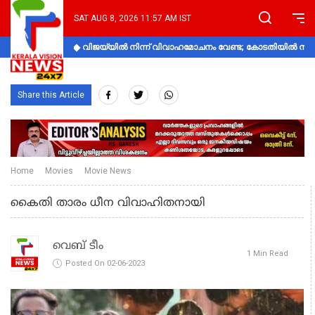
SAT AUG 8, 2026 11:57 AM IST
വിജയ്‌യിൽ നിന്ന് വിവാഹമോചനം വേണ്ട; കോടതിയിൽ നിലപാ
Share this Article
Home
Movies
Movie News
കൈതി താരം ധീന വിവാഹിതനായി
വെബ് ടീം
1 Min Read
Posted On 02-06-2023