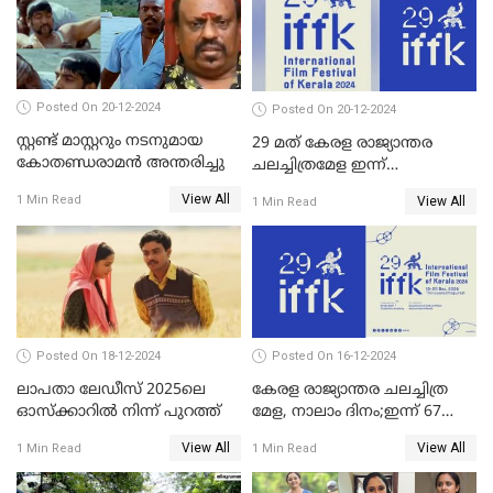
കപാഡിയയ്ക്ക് സമ്മാനിച്ചു;
ഫെമിനിച്ചി ഫാത്തിമയ്ക്ക്
അഞ്ച് പുരസ്കാരം
Posted On 20-12-2024
Posted On 20-12-2024
സ്റ്റണ്ട് മാസ്റ്ററും നടനുമായ
29 മത് കേരള രാജ്യാന്തര
കോതണ്ഡരാമൻ അന്തരിച്ചു
ചലച്ചിത്രമേള ഇന്ന്
സമാപിക്കും
View All
1 Min Read
View All
1 Min Read
Posted On 18-12-2024
Posted On 16-12-2024
ലാപതാ ലേഡീസ് 2025ലെ
കേരള രാജ്യാന്തര ചലച്ചിത്ര
ഓസ്‌ക്കാറില്‍ നിന്ന് പുറത്ത്
മേള, നാലാം ദിനം;ഇന്ന് 67
ചിത്രങ്ങൾ പ്രദർശിപ്പിക്കും
View All
View All
1 Min Read
1 Min Read