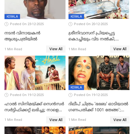
KERALA
KERALA
Posted On 23-12-2025
Posted On 20-12-2025
നടൻ വിനായകൻ
ശ്രീനിവാസന് പ്രിയപ്പെട്ട
ആശുപത്രിയിൽ
കൊച്ചിയും വിട നൽകി,
മൃതദേഹം വസതിയിൽ;
View All
View All
1 Min Read
1 Min Read
സംസ്കാരം നാളെ
KERALA
Posted On 19-12-2025
Posted On 19-12-2025
ഹാല്‍ സിനിമയ്ക്ക് സെന്‍സര്‍
ദിലീപ് ചിത്രം ‘ഭഭബ’ ഓടിയാൽ
സര്‍ട്ടിഫിക്കറ്റ് ലഭിച്ചു; നാളെ
ഗണപതിക്ക് 1001 തേങ്ങ';
ട്രെയ്ലര്‍ പുറത്ത് വിടും
കലാമണ്ഡലം സത്യഭാമ
View All
View All
1 Min Read
1 Min Read