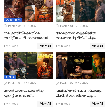
LATEST NEWS
Posted On 18-12-2025
Posted On 17-12-2025
മുഖ്യമന്ത്രിയ്ക്കെതിരെ
അഡ്വാൻസ് ബുക്കിങിൽ
രാഷ്ട്രീയ പരിഹാസവുമായി
റെക്കോഡിട്ട് ദിലീപ് ചിത്രം
ഭഭബ
‘ഭഭബ';ബുക്ക് മൈഷോയില്‍
View All
View All
1 Min Read
1 Min Read
റെക്കോർഡ് വിൽപ്പന;
മണിക്കൂറില്‍ വിറ്റത്
1000ത്തിന് മുകളിൽ ടിക്കറ്റ്
KERALA
Posted On 10-12-2025
Posted On 06-12-2025
ഞാന്‍ കാത്തുകാത്തിരുന്ന
‘ഖലീഫ’യിൽ മോഹൻലാലും;
എന്റെ കംബാക്ക്
മിസിസ് ഗാന്ധിയെ മുട്ടു
മൊമെന്റ്';'ഭ.ഭ. ബ' ട്രെയ്ലര്‍
കുത്തിച്ച മാമ്പറയ്ക്കൽ
View All
View All
1 Min Read
1 Min Read
പുറത്ത്
അഹമ്മദ് അലിയായെത്തും