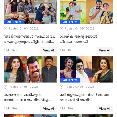
സെൻസർബോർഡിന്റെ
കടുംവെട്ട്
LATEST NEWS
LATEST NEWS
Posted On 04-10-2025
Posted On 03-10-2025
'അഭിനന്ദനങ്ങൾ സഹോദരാ,
ഗായിക ആര്യ ദയാൽ
ജയസൂര്യയുടെ വീട്ടിലെത്തി
വിവാഹിതയായി
ഋഷഭ് ഷെട്ടി; കേക്ക് മുറിച്ച്
View All
View All
1 Min Read
1 Min Read
ആഘോഷം'
LATEST NEWS
Posted On 03-10-2025
Posted On 03-10-2025
കലാഭവൻ മണിയുടെ
നടി തൃഷയുടെ വീടിന് നേരെ
നായികാ വേഷം നിരസിച്ച
ബോംബ് ഭീഷണി;
നടിയെക്കുറിച്ച് വിനയൻ; "ആ
പരിശോധനയിൽ വ്യാജമെന്ന്
View All
View All
1 Min Read
1 Min Read
നടി ദിവ്യ ഉണ്ണിയല്ലെന്നും
കണ്ടെത്തൽ
സമൂഹമാധ്യമത്തിൽ കുറിപ്പ്