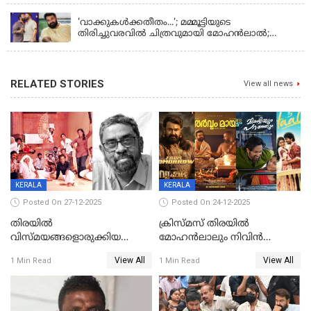
'വാക്കുകള്‍ക്കതീതം...'; മമ്മൂട്ടിയുടെ
തിരിച്ചുവരവില്‍ ചിത്രവുമായി മോഹന്‍ലാല്‍;
ഇച്ചാക്കയ്ക്ക് ലാലുവിന്റെ സ്‌നേഹചുംബനം
RELATED STORIES
View all news
KERALA
KERALA
Posted On 27-12-2025
Posted On 24-12-2025
തിരയിൽ
ക്രിസ്മസ് തിരയിൽ
വിസ്മയങ്ങളൊരുക്കിയ
മോഹൻലാലും നിവിൻ
കലാസംവിധായകന്‍, കെ
പോളിയും ഉണ്ണി മുകുന്ദനും
View All
View All
1 Min Read
1 Min Read
ശേഖര്‍ അന്തരിച്ചു
ഷെയ്‌നും; 200 കോടി
മുടക്കിയെത്തുന്ന
വൃഷഭയുൾപ്പെടെ കാണാം