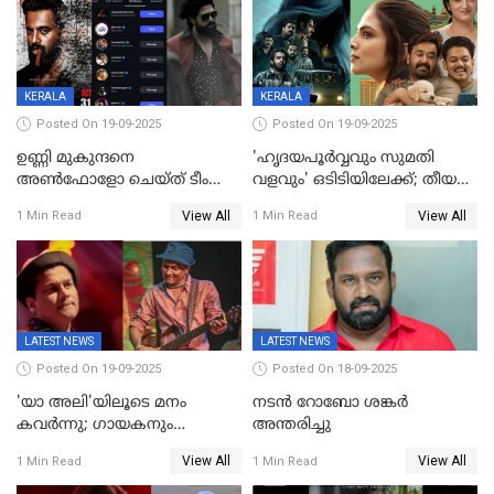
റെക്കോർഡുമായി ലോക
KERALA
KERALA
Posted On 19-09-2025
Posted On 19-09-2025
ഉണ്ണി മുകുന്ദനെ
'ഹൃദയപൂര്‍വ്വവും സുമതി
അൺഫോളോ ചെയ്ത് ടീം
വളവും' ഒടിടിയിലേക്ക്; തീയതി
മാർക്കോ; ലോർഡ്
പുറത്ത്
View All
View All
1 Min Read
1 Min Read
മാർക്കോയിൽ യാഷ്,
പൃഥ്വിരാജ്,
മമ്മുട്ടി,മോഹൻലാൽ..ചർച്ചകളുമായി
സൈബർലോകവും
LATEST NEWS
LATEST NEWS
Posted On 19-09-2025
Posted On 18-09-2025
'യാ അലി'യിലൂടെ മനം
നടൻ റോബോ ശങ്കർ
കവർന്നു; ഗായകനും
അന്തരിച്ചു
നടനുമായ സുബിന്‍ ഗാര്‍ഗ്
View All
View All
1 Min Read
1 Min Read
അന്തരിച്ചു