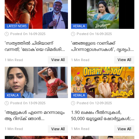
LATEST NEWS
KERALA
Posted On 16-09-2025
Posted On 16-09-2025
'സത്യത്തിൽ ചിരിയാണ്
'ഞങ്ങളുടെ റാണിക്ക്
വന്നത്; ‘ലോക’യെ വിമർശിച്ച്
പിറന്നാളാശംസകൾ', ദൃശ്യം3-
മുരളി തുമ്മാരുകുടി
യിലെ മീനയുടെ ക്യാരക്റ്റർ
View All
View All
1 Min Read
1 Min Read
പോസ്റ്റർ പുറത്തുവിട്ടു
KERALA
KERALA
Posted On 13-09-2025
Posted On 12-09-2025
'ആളുകള്‍ എന്നെ മറന്നാലും
1.90 ലക്ഷം റീല്‍സുകള്‍,
ആ റിസ്ക് ഞാൻ
50,000 യൂട്യൂബ് ഷോര്‍ട്ടുകള്‍;
ഏറ്റെടുക്കുന്നു'; അപകടം
ആടിയും പാടിയും ആഗോള
View All
View All
1 Min Read
1 Min Read
മനസിലായി, കടുത്ത
ഹിറ്റായി ഓണം മൂഡ് ഗാനം
തീരുമാനവുമായി ഐശ്വര്യ