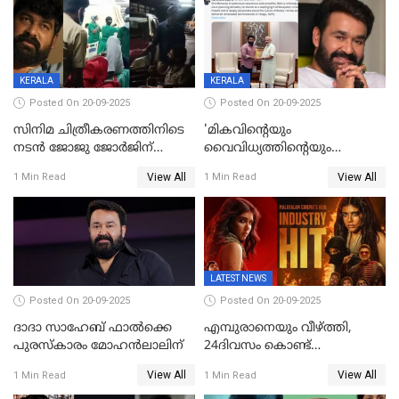
KERALA
KERALA
Posted On 20-09-2025
Posted On 20-09-2025
സിനിമ ചിത്രീകരണത്തിനിടെ
'മികവിന്റെയും
നടൻ ജോജു ജോർജിന്
വൈവിധ്യത്തിന്റെയും
അപകടം;നടൻ ദീപക്
പ്രതീകം'; മോഹൻലാലിനെ
View All
View All
1 Min Read
1 Min Read
പറമ്പോലും ഈ സമയം
അഭിനന്ദിച്ച് പ്രധാനമന്ത്രി
ജീപ്പിൽ
LATEST NEWS
Posted On 20-09-2025
Posted On 20-09-2025
ദാദാ സാഹേബ് ഫാൽക്കെ
എമ്പുരാനെയും വീഴ്ത്തി,
പുരസ്‌കാരം മോഹൻലാലിന്
24ദിവസം കൊണ്ട്
മലയാളത്തിലെ പുത്തൻ
View All
View All
1 Min Read
1 Min Read
ഇൻഡസ്ട്രി ഹിറ്റ്;