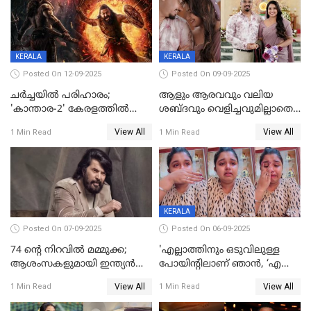
ലക്ഷ്മി
KERALA
KERALA
Posted On 12-09-2025
Posted On 09-09-2025
ചർച്ചയിൽ പരിഹാരം;
ആളും ആരവവും വലിയ
'കാന്താര-2' കേരളത്തിൽ
ശബ്ദവും വെളിച്ചവുമില്ലാതെ
പ്രദർശിപ്പിക്കുമെന്ന്
അതങ്ങ് നിർവഹിച്ചു;
View All
View All
1 Min Read
1 Min Read
ഫിയോക്ക്
വിവാഹിതയായെന്ന്‌ നടി ​
ഗ്രേസ് ആന്റണി
KERALA
Posted On 07-09-2025
Posted On 06-09-2025
74 ന്റെ നിറവിൽ മമ്മുക്ക;
'എല്ലാത്തിനും ഒടുവിലുള്ള
ആശംസകളുമായി ഇന്ത്യൻ
പോയിന്റിലാണ് ഞാൻ, ‘എന്‍റെ
സിനിമാ ലോകം
ചങ്ക് പൊട്ടിപ്പോവുക,
View All
View All
1 Min Read
1 Min Read
സ്നേഹിച്ചയാള്‍ തന്നെ
വഞ്ചിച്ചുപോയി’, ലൈവ്