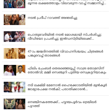
മൂന്നര ലക്ഷത്തോളം വിലവരുന്ന വാച്ച് സമ്മാനിച്ച്
സുചിത്ര
KERALA
നടൻ പ്രദീപ് റാവത്ത് അന്തരിച്ചു
LATEST NEWS
പൊതുവേദിയില്‍ നടന്‍ മോശമായി സ്പര്‍ശിച്ചു;
വീഡിയോ പ്രചരിച്ചു; ഇന്‍ഡസ്ട്രിയിലേക്ക്
ഇനിയില്ലെന്ന് നടി
KERALA
47-ാം ജന്മദിനത്തിൽ വിവാഹനിശ്ചയം; ചിത്രങ്ങള്‍
പങ്കുവെച്ച് താരങ്ങൾ
KERALA
ഫിലിം ചേംബർ തെരഞ്ഞെടുപ്പ്: സാന്ദ്ര തോമസിന്
തോൽവി; മമ്മി സെഞ്ച്വറി പുതിയ സെക്രട്ടറിയാകും
KERALA
നടി ലക്ഷ്മി മേനോൻ ഹൈക്കോടതിയിൽ മുൻ‌കൂർ
ജാമ്യാപേക്ഷ നൽകി; പരാതിക്കാരൻ
ലൈംഗീകമായി അധിക്ഷേപിച്ചെന്നും നടി
LATEST NEWS
നെഞ്ചിനകത്തേക്ക്... ഹൃദയപൂര്‍വം ട്രെയിലര്‍
പുറത്ത്
LATEST NEWS