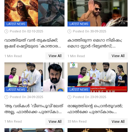
LATEST NEWS
LATEST NEWS
Posted On 02-10-2025
Posted On 30-09-2025
വാങ്ങിയത് വൻ തുകയ്ക്ക്;
കാത്തിരുന്ന മെഗാ നിമിഷം;
ഋഷഭ് ഷെട്ടിയുടെ 'കാന്താര
മെഗാ സ്റ്റാർ റിട്ടേൺസ്;
ചാപ്റ്റർ 1' ഒടിടിയിൽ എവിടെ
7മാസത്തിനു ശേഷം
View All
View All
1 Min Read
1 Min Read
കാണാം
ക്യാമറയ്ക്ക് മുന്നിലേക്ക്
LATEST NEWS
LATEST NEWS
Posted On 24-09-2025
Posted On 23-09-2025
‘ആ വരികള്‍ ‘വീണപൂവി’ലേത്
രാജ്യത്തിന്റെ പൊൻതൂവൽ;
അല്ല, ഫാൽക്കെ പുരസ്‌കാരം
ഫാൽക്കേ പുരസ്കാരം
ഏറ്റുവാങ്ങിക്കൊണ്ട്
ഏറ്റുവാങ്ങി മോഹൻലാൽ,
View All
View All
1 Min Read
33 Min Read
മോഹന്‍ലാല്‍ ഉദ്ധരിച്ച
സിനിമ ആത്മാവിന്റെ
വരികളെ ചൊല്ലി
സ്പന്ദനമെന്ന് ലാൽ;