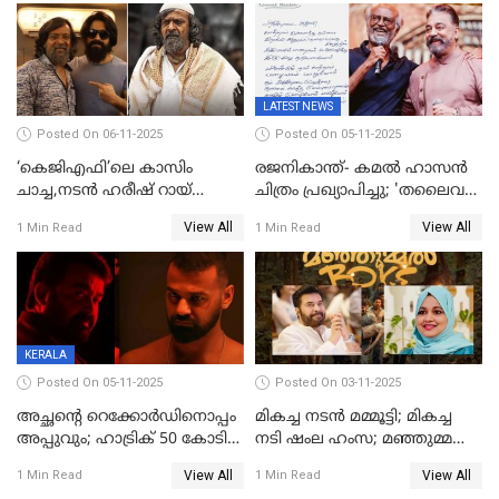
ഏകചിത്രമായി 'എആര്‍എം';
LATEST NEWS
Posted On 06-11-2025
Posted On 05-11-2025
‘കെജിഎഫി’ലെ കാസിം
രജനികാന്ത്- കമൽ ഹാസൻ
ചാച്ച,നടൻ ഹരീഷ് റായ്
ചിത്രം പ്രഖ്യാപിച്ചു; 'തലൈവർ
അന്തരിച്ചു
173' റിലീസ് 2027 പൊങ്കലിന്
View All
View All
1 Min Read
1 Min Read
KERALA
Posted On 05-11-2025
Posted On 03-11-2025
അച്ഛന്റെ റെക്കോർഡിനൊപ്പം
മികച്ച നടൻ മമ്മൂട്ടി; മികച്ച
അപ്പുവും; ഹാട്രിക് 50 കോടി
നടി ഷംല ഹംസ; മഞ്ഞുമ്മൽ
നേട്ടവുമായി പ്രണവ്
ബോയ്സ് മികച്ച ചിത്രം
View All
View All
1 Min Read
1 Min Read
മോഹൻലാൽ, 'ഡീയസ്