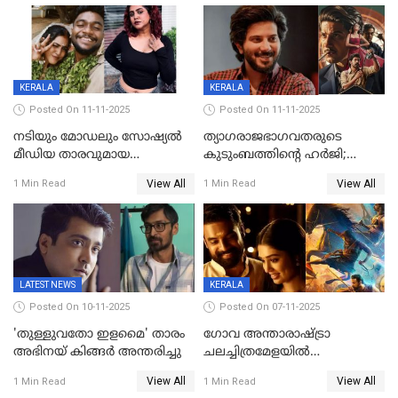
പൊട്ടിക്കുമെന്ന്
മമ്മൂട്ടി മാജിക്ക്, കളങ്കാവല്‍
ഭീഷണി;അശ്ലീല
ട്രെയിലര്‍ പുറത്ത്
മെസേജുകളും വെളിപ്പെടുത്തി
മൃദുല വിജയ്
KERALA
KERALA
Posted On 11-11-2025
Posted On 11-11-2025
നടിയും മോഡലും സോഷ്യൽ
ത്യാഗരാജഭാഗവതരുടെ
മീഡിയ താരവുമായ
കുടുംബത്തിന്റെ ഹര്‍ജി;
'മസ്താനി' വിവാഹിതയായി,
ദുല്‍ഖര്‍ സല്‍മാന്
View All
View All
1 Min Read
1 Min Read
ഇന്ന്‌ നല്ലൊരു ബിസി ഡേ
ഹൈക്കോടതി നോട്ടീസ്‌
ആയിരുന്നുവെന്ന് നന്ദിത
ശങ്കര
LATEST NEWS
KERALA
Posted On 10-11-2025
Posted On 07-11-2025
'തുള്ളുവതോ ഇളമൈ' താരം
ഗോവ അന്താരാഷ്ട്രാ
അഭിനയ് കിങ്ങർ അന്തരിച്ചു
ചലച്ചിത്രമേളയില്‍
മത്സരവിഭാഗത്തിലേക്ക്
View All
View All
1 Min Read
1 Min Read
മലയാളത്തില്‍നിന്ന്