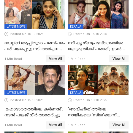
സോഷ്യൽ മീഡിയ ചിത്രങ്ങൾ
വിയോഗം
LATEST NEWS
KERALA
Posted On 16-10-2025
Posted On 15-10-2025
ഡേറ്റിങ് ആപ്പിലൂടെ പരസ്പരം
നടി കൃഷ്ണപ്രഭയ്‌ക്കെതിരേ
പരിചയപ്പെട്ടു; നടി അർച്ചന
മുഖ്യമന്ത്രിക്ക് പരാതി; ഉടൻ
കവി വിവാഹിതയായി
ഇടപെടല്‍ വേണമെന്നും
View All
View All
1 Min Read
1 Min Read
പരാതിയിൽ
LATEST NEWS
KERALA
Posted On 15-10-2025
Posted On 13-10-2025
'മഹാഭാരതത്തിലെ കർണന്‍';
'അവിഹിത'ത്തിലെ
നടൻ പങ്കജ് ധീർ അന്തരിച്ചു
നായികയെ 'സീത'യെന്ന്
വിളിക്കണ്ട; വെട്ടി സെൻസർ
View All
View All
1 Min Read
1 Min Read
ബോർഡ്