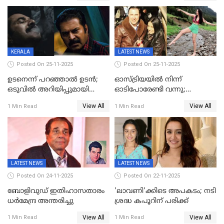
ജീവനൊടുക്കി
KERALA
LATEST NEWS
Posted On 25-11-2025
Posted On 25-11-2025
ഉടനെന്ന് പറഞ്ഞാൽ ഉടൻ;
ഓസ്ട്രിയയിൽ നിന്ന്
ഒടുവിൽ അറിയിപ്പുമായി
ഓടിപോരേണ്ടി വന്നു;
മമ്മൂട്ടി, കളങ്കാവൽ പുതിയ
വൈകാരികമായും
View All
View All
1 Min Read
1 Min Read
റിലീസ് തീയതി പുറത്ത്
ശാരീരികമായും ഉപദ്രവിച്ചു;
ഭർത്താവിനെതിരെ 50 കോടി
രൂപ നഷ്ടപരിഹാരം
ആവശ്യപ്പെട്ട് മുൻ മിസ് ഇന്ത്യ
LATEST NEWS
LATEST NEWS
Posted On 24-11-2025
Posted On 22-11-2025
ബോളിവുഡ് ഇതിഹാസതാരം
'ലാവണി'ക്കിടെ അപകടം; നടി
ധർമേന്ദ്ര അന്തരിച്ചു
ശ്രദ്ധ കപൂറിന് പരിക്ക്
View All
View All
1 Min Read
1 Min Read