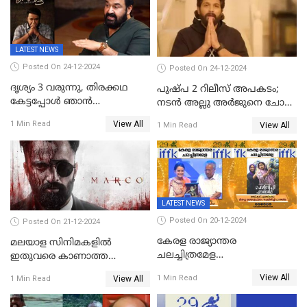
LATEST NEWS
Posted On 24-12-2024
Posted On 24-12-2024
ദൃശ്യം 3 വരുന്നു, തിരക്കഥ
പുഷ്പ 2 റിലീസ് അപകടം;
കേട്ടപ്പോള്‍ ഞാന്‍
നടന്‍ അല്ലു അര്‍ജുനെ ചോദ്യം
ഞെട്ടിപ്പോയി,അഭിമുഖത്തിൽ
ചെയ്യും
View All
1 Min Read
View All
1 Min Read
സ്ഥിരീകരിച്ച് മോഹൻലാൽ
LATEST NEWS
Posted On 20-12-2024
Posted On 21-12-2024
കേരള രാജ്യാന്തര
മലയാള സിനിമകളിൽ
ചലച്ചിത്രമേള
ഇതുവരെ കാണാത്ത
സമാപിച്ചു,സ്പിരിറ്റ് ഓഫ്
വയലൻസുമായി ഉണ്ണി
View All
1 Min Read
View All
1 Min Read
സിനിമ അവാര്‍ഡ്
മുകുന്ദൻ ചിത്രം മാർക്കോ
സംവിധായിക പായല്‍