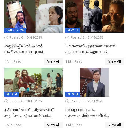
LATEST NEWS
KERALA
Posted On 04-12-2025
Posted On 01-12-2025
മണ്ണിടിച്ചിലിൽ കാല്‍
'എന്താണ് എങ്ങനെയാണ്
നഷ്ടമായ സന്ധ്യക്ക്
എന്നൊന്നും എന്നോട്
ആശ്വാസമായി മമ്മൂട്ടിയുടെ
ചോദിക്കരുത്',ജയിലര്‍ ടുവില്‍
View All
View All
1 Min Read
1 Min Read
വീഡിയോകോൾ;
താനുമുണ്ടെന്ന് വിനായകൻ
കൃത്രിമക്കാല്‍ നല്‍കാമെന്ന്
താരം, വീട്
നിര്‍മിക്കുന്നതിനുള്ള
ഇടപെടലും നടത്തും
KERALA
KERALA
Posted On 28-11-2025
Posted On 25-11-2025
ശ്രീനാഥ് ഭാസി ചിത്രത്തിന്
നാളെ വിവാഹം
കത്രിക വച്ച് സെൻസർ
നടക്കാനിരിക്കെ ലീവ്
ബോർഡ്, 'എട്ട് സീനുകൾ
നൽകിയില്ല; എസ്ഐആർ
View All
View All
1 Min Read
1 Min Read
മാറ്റണം';പൊങ്കാല റിലീസ് മാറ്റി
സൂപ്പർവൈസർ