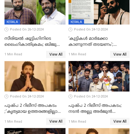
കോടി; അഭിനേതാക്കൾ
പ്രതിഫലം കുറയ്ക്കണമെന്നും
നിർമാതാക്കളുടെ സംഘടന
KERALA
KERALA
Posted On 26-12-2024
Posted On 24-12-2024
സീരിയല്‍ ഷൂട്ടിംഗിനിടെ
‘കുട്ടികൾ മാർക്കോ
ലൈംഗികാതിക്രമം; ബിജു
കാണുന്നത് തടയണം’;
സോപാനത്തിനും എസ് പി
തിയറ്ററുകളിൽ
View All
View All
1 Min Read
1 Min Read
ശ്രീകുമാറിനുമെതിരെ കേസ്
മാതാപിതാക്കൾക്കൊപ്പം
കുട്ടികളുമെത്തുന്നു;
മുഖ്യമന്ത്രിക്ക് പരാതി നൽകി
കെപിസിസി അംഗം
Posted On 24-12-2024
Posted On 24-12-2024
പുഷ്‌പ 2 റിലീസ് അപകടം
പുഷ്പ 2 റിലീസ് അപകടം;
;'കൃത്യമായ ഉത്തരങ്ങളില്ലാതെ
നടന്‍ അല്ലു അര്‍ജുൻ
അല്ലു അർജുൻ'
അന്വേഷണ സംഘത്തിന്
View All
View All
1 Min Read
1 Min Read
മുന്നിൽ ഹാജരായി