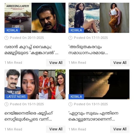
KERALA
KERALA
Posted On 20-11-2025
Posted On 17-11-2025
വരാൻ കുറച്ച് വൈകും;
'അദ്‌ഭുതകരവും
മമ്മൂട്ടിയുടെ 'കളങ്കാവൽ'
സമാധാനപരമായ
റിലീസ് മാറ്റി
ഘട്ടത്തിലാണിപ്പോൾ';
View All
View All
1 Min Read
1 Min Read
വിവാഹമോചിതയായെന്ന് മീര
വാസുദേവൻ
LATEST NEWS
KERALA
Posted On 15-11-2025
Posted On 13-11-2025
റെയ്ജനെതിരെ ഷൂട്ടിംഗ്
‘ഏറ്റവും സുഖം എന്തിനെ
സെറ്റിലുൾപ്പെടെ വന്ന്
കൊല്ലുമ്പോഴാണെന്ന്
യുവതിയുടെ പരാക്രമം;
അറിയാമോ?
View All
View All
1 Min Read
1 Min Read
ബിയര്‍ കുപ്പി തലയ്ക്ക് അടിച്ച്
വില്ലത്തരത്തിന്റെ അങ്ങേയറ്റം;