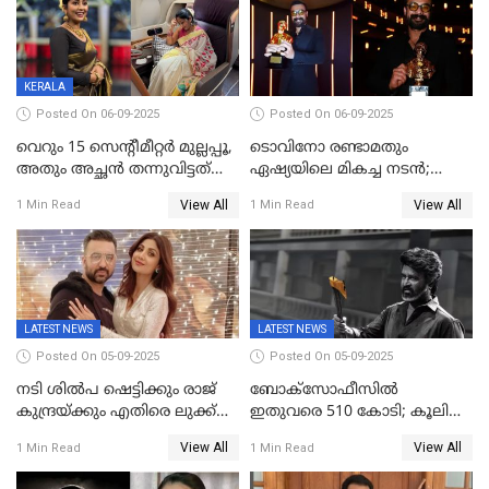
വിഡിയോയിൽ
പൊട്ടിക്കരഞ്ഞ് നടി
KERALA
Posted On 06-09-2025
Posted On 06-09-2025
വെറും 15 സെന്റീമീറ്റര്‍ മുല്ലപ്പൂ,
ടൊവിനോ രണ്ടാമതും
അതും അച്ഛൻ തന്നുവിട്ടത്
ഏഷ്യയിലെ മികച്ച നടന്‍;
കൈവശം വച്ചതിന് ഒരു
2025ലെ സെപ്റ്റിമിയസ്
View All
View All
1 Min Read
1 Min Read
ലക്ഷം രൂപ പിഴ; നവ്യ
പുരസ്‌കാരം
28ദിവസത്തിനകം പിഴ
അടയ്ക്കണം
LATEST NEWS
LATEST NEWS
Posted On 05-09-2025
Posted On 05-09-2025
നടി ശിൽപ ഷെട്ടിക്കും രാജ്
ബോക്സോഫീസിൽ
കുന്ദ്രയ്ക്കും എതിരെ ലുക്ക്
ഇതുവരെ 510 കോടി; കൂലി
ഔട്ട് നോട്ടീസ്
ഇനി ഒടിടിയിലേക്ക്, റിലീസ്
View All
View All
1 Min Read
1 Min Read
തീയതി പുറത്ത്