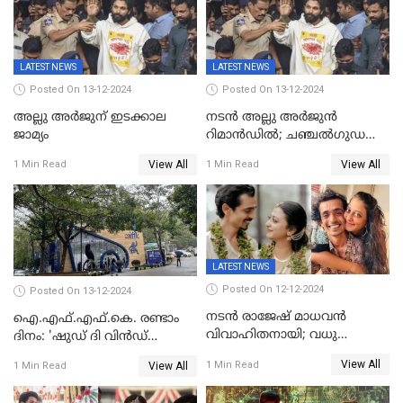
LATEST NEWS
LATEST NEWS
Posted On 13-12-2024
Posted On 13-12-2024
അല്ലു അർജുന് ഇടക്കാല
നടൻ അല്ലു അർജുൻ
ജാമ്യം
റിമാൻഡിൽ; ചഞ്ചൽഗുഡ
ജയിലിലേക്ക്
View All
View All
1 Min Read
1 Min Read
LATEST NEWS
Posted On 12-12-2024
Posted On 13-12-2024
നടൻ രാജേഷ് മാധവൻ
ഐ.എഫ്.എഫ്.കെ. രണ്ടാം
വിവാഹിതനായി; വധു
ദിനം: 'ഷുഡ് ദി വിൻഡ്
സഹസംവിധായിക ദീപ്തി
ഡ്രോപ്പ്' മുതൽ
View All
1 Min Read
View All
1 Min Read
കാരാട്ട്
'കിഷ്‌കികിന്ധാ കാണ്ഡം' വരെ