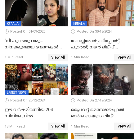
KERALA
KERALA
Posted On 01-09-2025
Posted On 30-12-2024
'നീ പുറത്തു വരൂ...
പോസ്റ്റ്‌മോര്‍ട്ടം റിപ്പോര്‍ട്ട്
നിനക്കുണ്ടായ വേദനകള്‍
പുറത്ത്; നടൻ ദിലീപ്
സധൈര്യം പറയു';
ശങ്കറിന്റെ മരണകാരണം
View All
View All
1 Min Read
1 Min Read
'കരയേണ്ടതും ഒറ്റപ്പെടേണ്ടതും
ആന്തരിക രക്തസ്രാവം
വേട്ടക്കാരനാണ്, വേദനകള്‍
സധൈര്യം പറയു;
പെണ്‍കുട്ടിയോട് റിനി ആര്‍
ജോര്‍ജ്
LATEST NEWS
Posted On 28-12-2024
Posted On 27-12-2024
ഈ വർഷമിറങ്ങിയ 204
പ്രൈവറ്റ് മെസേജയച്ചാല്‍
സിനിമകളിൽ
മാർക്കോയുടെ ലിങ്ക്;
നേട്ടമുണ്ടാക്കിയത് വെറും 26
വ്യാജപതിപ്പ് കേസിൽ ആലുവ
View All
View All
18 Min Read
1 Min Read
ചിത്രങ്ങൾ; 2024ൽ സിനിമാ
സ്വദേശി അറസ്റ്റില്‍
വ്യവസായത്തിന് നഷ്ടം 700