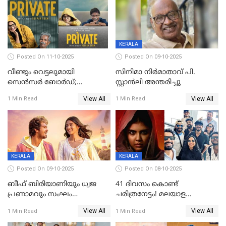
KERALA
Posted On 11-10-2025
Posted On 09-10-2025
വീണ്ടും വെട്ടലുമായി
സിനിമാ നിർമാതാവ് പി.
സെന്‍സര്‍ ബോര്‍ഡ്;
സ്റ്റാൻലി അന്തരിച്ചു
'പ്രൈവറ്റ്' സിനിമയില്‍
View All
View All
1 Min Read
1 Min Read
തിരുത്തല്‍
KERALA
KERALA
Posted On 09-10-2025
Posted On 08-10-2025
ബീഫ് ബിരിയാണിയും ധ്വജ
41 ദിവസം കൊണ്ട്
പ്രണാമവും സംഘം
ചരിത്രനേട്ടം! മലയാള
കാവലുണ്ടും വേണ്ട'; ഷെയ്ൻ
സിനിമയിൽ പുതിയ
View All
View All
1 Min Read
1 Min Read
നിഗത്തിന്റെ ഹാൽ
അധ്യായം, വിസ്മയമായി
സിനിമയ്ക്ക്
ലോക 300 കോടി ക്ലബ്ബിൽ