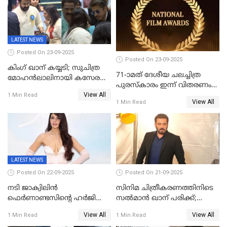
സാമൂഹികമാധ്യമങ്ങളില്‍
ഉർവശിക്കും വിജയരാഘവനും
ചര്‍ച്ച
ദേശീയ അവാർഡ്
LATEST NEWS
Posted On 23-09-2025
Posted On 23-09-2025
കിംഗ് ഖാന് കയ്യടി; സുചിത്ര
71-ാമത് ദേശീയ ചലച്ചിത്ര
മോഹൻലാലിനായി കസേര
പുരസ്‌കാരം ഇന്ന് വിതരണം
ഒരുക്കിക്കൊടുത്ത് ഷാരുഖ്
View All
ചെയ്യും
1 Min Read
ഖാൻ
View All
1 Min Read
LATEST NEWS
Posted On 22-09-2025
Posted On 21-09-2025
നടി ജാക്വിലിന്‍
സിനിമ ചിത്രീകരണത്തിനിടെ
ഫെര്‍ണാണ്ടസിന്റെ ഹര്‍ജി
സൽമാൻ ഖാന് പരിക്ക്;
സുപ്രീം കോടതി തള്ളി
ചികിത്സയിൽ;
View All
View All
1 Min Read
1 Min Read
മുംബൈയിലേക്ക് മടങ്ങി