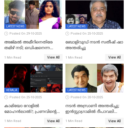
ഈറേ' കുതിപ്പ്
LATEST NEWS
LATEST NEWS
Posted On 29-10-2025
Posted On 25-10-2025
അജ്മല്‍ അമീറിനെതിരേ
ബോളിവുഡ് നടൻ സതീഷ് ഷാ
തമിഴ് നടി; ഒഡിഷനെന്ന
അന്തരിച്ചു
വ്യാജേന ഹോട്ടല്‍മുറിയിലേക്ക്
View All
View All
1 Min Read
1 Min Read
വിളിച്ചു, മോശം പെരുമാറ്റം
KERALA
LATEST NEWS
Posted On 25-10-2025
Posted On 20-10-2025
കാമിയോ റോളിൽ
നടന്‍ അസ്രാണി അന്തരിച്ചു;
മോഹൻലാൽ?; പ്രണവിന്റെ
ഇന്‍‌സ്റ്റാഗ്രാമില്‍ ദീപാവലി
ചിത്രത്തിന്റെ ട്രെയിലറിന്
ആശംസ നേര്‍ന്ന്
View All
View All
1 Min Read
1 Min Read
പിന്നാലെ ഡിപി; ചർച്ചയായി
മണിക്കൂറുകള്‍ക്കകം