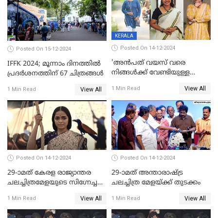
KERALA
Posted On 14-12-2024
Posted On 15-12-2024
'അന്‍പത് വയസ് വരെ
IFFK 2024; മൂന്നാം ദിനത്തില്‍
നിങ്ങള്‍ക്ക് വേണ്ടിയുള്ള
പ്രദര്‍ശനത്തിന് 67 ചിത്രങ്ങള്‍
ജീവിതമായിരുന്നു'; ഇനി ഒരു
View All
1 Min Read
View All
1 Min Read
കൂട്ട് ആവശ്യമുണ്ട്; കല്യാണം
കഴിക്കാമെന്ന് തോന്നി
തുടങ്ങിയിട്ടുണ്ടെന്ന് നിഷ
സാരംഗ്
Posted On 14-12-2024
Posted On 14-12-2024
29-ാമത് കേരള രാജ്യാന്തര
29-ാമത് അന്താരാഷ്‌ട്ര
ചലച്ചിത്രമേളയുടെ സിഗ്നേച്ചർ
ചലച്ചിത്ര മേളയ്‌ക്ക് തുടക്കം
ഫിലിം 'സ്വപ്നായനം'
View All
View All
1 Min Read
1 Min Read