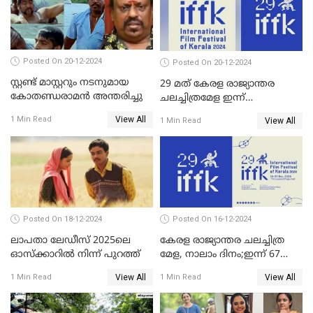
ഫെമിനിച്ചി ഫാത്തിമയ്ക്ക്
അഞ്ച് പുരസ്കാരം
Posted On 20-12-2024
Posted On 20-12-2024
സ്റ്റണ്ട് മാസ്റ്ററും നടനുമായ
29 മത് കേരള രാജ്യാന്തര
കോതണ്ഡരാമൻ അന്തരിച്ചു
ചലച്ചിത്രമേള ഇന്ന്
സമാപിക്കും
View All
1 Min Read
View All
1 Min Read
Posted On 18-12-2024
Posted On 16-12-2024
ലാപതാ ലേഡീസ് 2025ലെ
കേരള രാജ്യാന്തര ചലച്ചിത്ര
ഓസ്‌ക്കാറില്‍ നിന്ന് പുറത്ത്
മേള, നാലാം ദിനം;ഇന്ന് 67
ചിത്രങ്ങൾ പ്രദർശിപ്പിക്കും
View All
View All
1 Min Read
1 Min Read