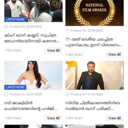
സാമൂഹികമാധ്യമങ്ങളില്‍
ഉർവശിക്കും വിജയരാഘവനും
ചര്‍ച്ച
ദേശീയ അവാർഡ്
LATEST NEWS
Posted On 23-09-2025
Posted On 23-09-2025
കിംഗ് ഖാന് കയ്യടി; സുചിത്ര
71-ാമത് ദേശീയ ചലച്ചിത്ര
മോഹൻലാലിനായി കസേര
പുരസ്‌കാരം ഇന്ന് വിതരണം
ഒരുക്കിക്കൊടുത്ത് ഷാരുഖ്
View All
ചെയ്യും
1 Min Read
ഖാൻ
View All
1 Min Read
LATEST NEWS
Posted On 22-09-2025
Posted On 21-09-2025
നടി ജാക്വിലിന്‍
സിനിമ ചിത്രീകരണത്തിനിടെ
ഫെര്‍ണാണ്ടസിന്റെ ഹര്‍ജി
സൽമാൻ ഖാന് പരിക്ക്;
സുപ്രീം കോടതി തള്ളി
ചികിത്സയിൽ;
View All
View All
1 Min Read
1 Min Read
മുംബൈയിലേക്ക് മടങ്ങി