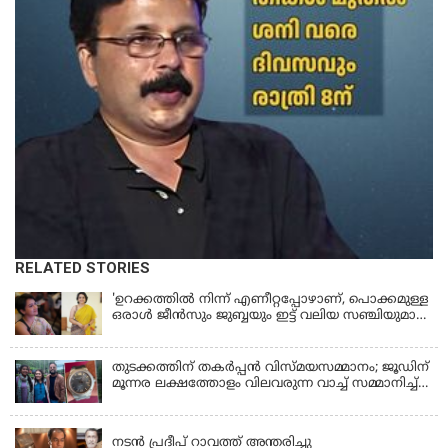
RELATED STORIES
'ഉറക്കത്തിൽ നിന്ന് എണീറ്റപ്പോഴാണ്, പൊക്കമുള്ള
ഒരാൾ ജീൻസും ജുബ്ബയും ഇട്ട് വലിയ സഞ്ചിയുമായി
നടന്നങ്ങു പോകുന്നത് കണ്ടത്; ചോദിച്ചപ്പോൾ
മരിച്ചുപോയെന്ന് പറഞ്ഞു; ആത്മാക്കളെ കണ്ടിട്ടു
ഉണ്ടെന്ന് നടി ലെന
തുടക്കത്തിന് തകർപ്പൻ വിസ്മയസമ്മാനം; ജൂഡിന്
മൂന്നര ലക്ഷത്തോളം വിലവരുന്ന വാച്ച് സമ്മാനിച്ച്
സുചിത്ര
KERALA
നടൻ പ്രദീപ് റാവത്ത് അന്തരിച്ചു