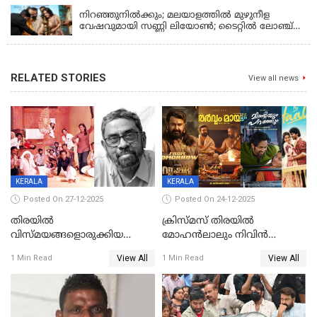
നിറഞ്ഞുനിൽക്കും; മലയാളത്തിൽ മുഴുനീള
വേഷവുമായി സണ്ണി ലിയോൺ; ടൈറ്റിൽ ലോഞ്ച്
നടന്നു
RELATED STORIES
View all news
KERALA
KERALA
Posted On 27-12-2025
Posted On 24-12-2025
തിരയിൽ
ക്രിസ്മസ് തിരയിൽ
വിസ്മയങ്ങളൊരുക്കിയ
മോഹൻലാലും നിവിൻ
കലാസംവിധായകന്‍, കെ
പോളിയും ഉണ്ണി മുകുന്ദനും
View All
View All
1 Min Read
1 Min Read
ശേഖര്‍ അന്തരിച്ചു
ഷെയ്‌നും; 200 കോടി
മുടക്കിയെത്തുന്ന
വൃഷഭയുൾപ്പെടെ കാണാം