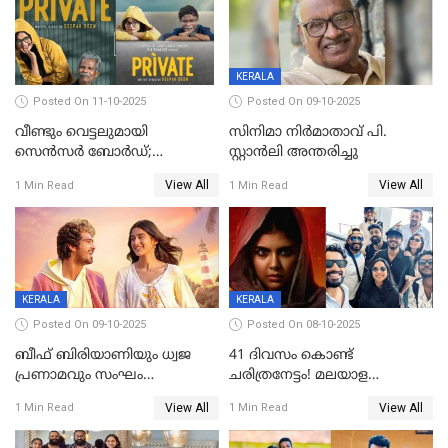
KERALA
Posted On 11-10-2025
Posted On 09-10-2025
വീണ്ടും വെട്ടലുമായി
സിനിമാ നിർമാതാവ് പി.
സെന്‍സര്‍ ബോര്‍ഡ്;
സ്റ്റാൻലി അന്തരിച്ചു
'പ്രൈവറ്റ്' സിനിമയില്‍
View All
View All
1 Min Read
1 Min Read
തിരുത്തല്‍
KERALA
KERALA
Posted On 09-10-2025
Posted On 08-10-2025
ബീഫ് ബിരിയാണിയും ധ്വജ
41 ദിവസം കൊണ്ട്
പ്രണാമവും സംഘം
ചരിത്രനേട്ടം! മലയാള
കാവലുണ്ടും വേണ്ട'; ഷെയ്ൻ
സിനിമയിൽ പുതിയ
View All
View All
1 Min Read
1 Min Read
നിഗത്തിന്റെ ഹാൽ
അധ്യായം, വിസ്മയമായി
സിനിമയ്ക്ക്
ലോക 300 കോടി ക്ലബ്ബിൽ