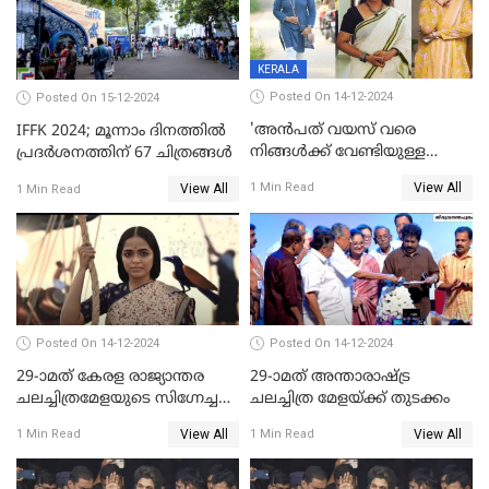
KERALA
Posted On 14-12-2024
Posted On 15-12-2024
'അന്‍പത് വയസ് വരെ
IFFK 2024; മൂന്നാം ദിനത്തില്‍
നിങ്ങള്‍ക്ക് വേണ്ടിയുള്ള
പ്രദര്‍ശനത്തിന് 67 ചിത്രങ്ങള്‍
ജീവിതമായിരുന്നു'; ഇനി ഒരു
View All
1 Min Read
View All
1 Min Read
കൂട്ട് ആവശ്യമുണ്ട്; കല്യാണം
കഴിക്കാമെന്ന് തോന്നി
തുടങ്ങിയിട്ടുണ്ടെന്ന് നിഷ
സാരംഗ്
Posted On 14-12-2024
Posted On 14-12-2024
29-ാമത് കേരള രാജ്യാന്തര
29-ാമത് അന്താരാഷ്‌ട്ര
ചലച്ചിത്രമേളയുടെ സിഗ്നേച്ചർ
ചലച്ചിത്ര മേളയ്‌ക്ക് തുടക്കം
ഫിലിം 'സ്വപ്നായനം'
View All
View All
1 Min Read
1 Min Read