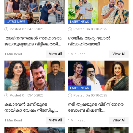
സെൻസർബോർഡിന്റെ
കടുംവെട്ട്
LATEST NEWS
LATEST NEWS
Posted On 04-10-2025
Posted On 03-10-2025
'അഭിനന്ദനങ്ങൾ സഹോദരാ,
ഗായിക ആര്യ ദയാൽ
ജയസൂര്യയുടെ വീട്ടിലെത്തി
വിവാഹിതയായി
ഋഷഭ് ഷെട്ടി; കേക്ക് മുറിച്ച്
View All
View All
1 Min Read
1 Min Read
ആഘോഷം'
LATEST NEWS
Posted On 03-10-2025
Posted On 03-10-2025
കലാഭവൻ മണിയുടെ
നടി തൃഷയുടെ വീടിന് നേരെ
നായികാ വേഷം നിരസിച്ച
ബോംബ് ഭീഷണി;
നടിയെക്കുറിച്ച് വിനയൻ; "ആ
പരിശോധനയിൽ വ്യാജമെന്ന്
View All
View All
1 Min Read
1 Min Read
നടി ദിവ്യ ഉണ്ണിയല്ലെന്നും
കണ്ടെത്തൽ
സമൂഹമാധ്യമത്തിൽ കുറിപ്പ്