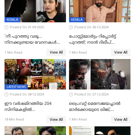
KERALA
KERALA
Posted On 01-09-2025
Posted On 30-12-2024
'നീ പുറത്തു വരൂ...
പോസ്റ്റ്‌മോര്‍ട്ടം റിപ്പോര്‍ട്ട്
നിനക്കുണ്ടായ വേദനകള്‍
പുറത്ത്; നടൻ ദിലീപ്
സധൈര്യം പറയു';
ശങ്കറിന്റെ മരണകാരണം
View All
View All
1 Min Read
1 Min Read
'കരയേണ്ടതും ഒറ്റപ്പെടേണ്ടതും
ആന്തരിക രക്തസ്രാവം
വേട്ടക്കാരനാണ്, വേദനകള്‍
സധൈര്യം പറയു;
പെണ്‍കുട്ടിയോട് റിനി ആര്‍
ജോര്‍ജ്
LATEST NEWS
Posted On 28-12-2024
Posted On 27-12-2024
ഈ വർഷമിറങ്ങിയ 204
പ്രൈവറ്റ് മെസേജയച്ചാല്‍
സിനിമകളിൽ
മാർക്കോയുടെ ലിങ്ക്;
നേട്ടമുണ്ടാക്കിയത് വെറും 26
വ്യാജപതിപ്പ് കേസിൽ ആലുവ
View All
View All
18 Min Read
1 Min Read
ചിത്രങ്ങൾ; 2024ൽ സിനിമാ
സ്വദേശി അറസ്റ്റില്‍
വ്യവസായത്തിന് നഷ്ടം 700
കോടി; അഭിനേതാക്കൾ