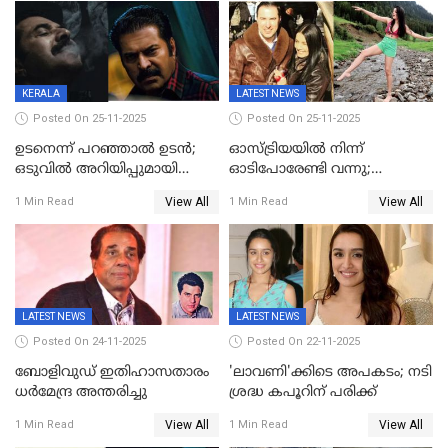
ജീവനൊടുക്കി
KERALA
LATEST NEWS
Posted On 25-11-2025
Posted On 25-11-2025
ഉടനെന്ന് പറഞ്ഞാൽ ഉടൻ;
ഓസ്ട്രിയയിൽ നിന്ന്
ഒടുവിൽ അറിയിപ്പുമായി
ഓടിപോരേണ്ടി വന്നു;
മമ്മൂട്ടി, കളങ്കാവൽ പുതിയ
വൈകാരികമായും
View All
View All
1 Min Read
1 Min Read
റിലീസ് തീയതി പുറത്ത്
ശാരീരികമായും ഉപദ്രവിച്ചു;
ഭർത്താവിനെതിരെ 50 കോടി
രൂപ നഷ്ടപരിഹാരം
ആവശ്യപ്പെട്ട് മുൻ മിസ് ഇന്ത്യ
LATEST NEWS
LATEST NEWS
Posted On 24-11-2025
Posted On 22-11-2025
ബോളിവുഡ് ഇതിഹാസതാരം
'ലാവണി'ക്കിടെ അപകടം; നടി
ധർമേന്ദ്ര അന്തരിച്ചു
ശ്രദ്ധ കപൂറിന് പരിക്ക്
View All
View All
1 Min Read
1 Min Read