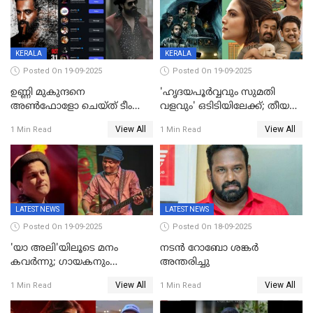
KERALA
KERALA
Posted On 19-09-2025
Posted On 19-09-2025
ഉണ്ണി മുകുന്ദനെ
'ഹൃദയപൂര്‍വ്വവും സുമതി
അൺഫോളോ ചെയ്ത് ടീം
വളവും' ഒടിടിയിലേക്ക്; തീയതി
മാർക്കോ; ലോർഡ്
പുറത്ത്
View All
View All
1 Min Read
1 Min Read
മാർക്കോയിൽ യാഷ്,
പൃഥ്വിരാജ്,
മമ്മുട്ടി,മോഹൻലാൽ..ചർച്ചകളുമായി
സൈബർലോകവും
LATEST NEWS
LATEST NEWS
Posted On 19-09-2025
Posted On 18-09-2025
'യാ അലി'യിലൂടെ മനം
നടൻ റോബോ ശങ്കർ
കവർന്നു; ഗായകനും
അന്തരിച്ചു
നടനുമായ സുബിന്‍ ഗാര്‍ഗ്
View All
View All
1 Min Read
1 Min Read
അന്തരിച്ചു