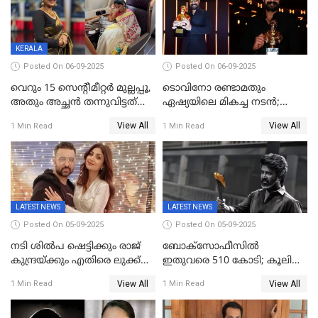
വിഡിയോയിൽ
പൊട്ടിക്കരഞ്ഞ് നടി
KERALA
Posted On 06-09-2025
Posted On 06-09-2025
വെറും 15 സെന്റീമീറ്റര്‍ മുല്ലപ്പൂ,
ടൊവിനോ രണ്ടാമതും
അതും അച്ഛൻ തന്നുവിട്ടത്
ഏഷ്യയിലെ മികച്ച നടന്‍;
കൈവശം വച്ചതിന് ഒരു
2025ലെ സെപ്റ്റിമിയസ്
View All
View All
1 Min Read
1 Min Read
ലക്ഷം രൂപ പിഴ; നവ്യ
പുരസ്‌കാരം
28ദിവസത്തിനകം പിഴ
അടയ്ക്കണം
LATEST NEWS
LATEST NEWS
Posted On 05-09-2025
Posted On 05-09-2025
നടി ശിൽപ ഷെട്ടിക്കും രാജ്
ബോക്സോഫീസിൽ
കുന്ദ്രയ്ക്കും എതിരെ ലുക്ക്
ഇതുവരെ 510 കോടി; കൂലി
ഔട്ട് നോട്ടീസ്
ഇനി ഒടിടിയിലേക്ക്, റിലീസ്
View All
View All
1 Min Read
1 Min Read
തീയതി പുറത്ത്