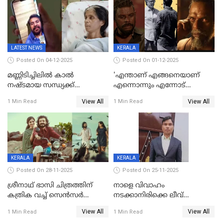
LATEST NEWS
KERALA
Posted On 04-12-2025
Posted On 01-12-2025
മണ്ണിടിച്ചിലിൽ കാല്‍
'എന്താണ് എങ്ങനെയാണ്
നഷ്ടമായ സന്ധ്യക്ക്
എന്നൊന്നും എന്നോട്
ആശ്വാസമായി മമ്മൂട്ടിയുടെ
ചോദിക്കരുത്',ജയിലര്‍ ടുവില്‍
View All
View All
1 Min Read
1 Min Read
വീഡിയോകോൾ;
താനുമുണ്ടെന്ന് വിനായകൻ
കൃത്രിമക്കാല്‍ നല്‍കാമെന്ന്
താരം, വീട്
നിര്‍മിക്കുന്നതിനുള്ള
ഇടപെടലും നടത്തും
KERALA
KERALA
Posted On 28-11-2025
Posted On 25-11-2025
ശ്രീനാഥ് ഭാസി ചിത്രത്തിന്
നാളെ വിവാഹം
കത്രിക വച്ച് സെൻസർ
നടക്കാനിരിക്കെ ലീവ്
ബോർഡ്, 'എട്ട് സീനുകൾ
നൽകിയില്ല; എസ്ഐആർ
View All
View All
1 Min Read
1 Min Read
മാറ്റണം';പൊങ്കാല റിലീസ് മാറ്റി
സൂപ്പർവൈസർ