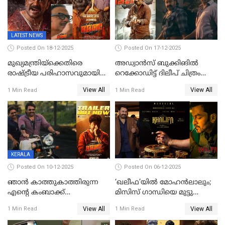
LATEST NEWS
Posted On 18-12-2025
Posted On 17-12-2025
മുഖ്യമന്ത്രിയ്ക്കെതിരെ
അഡ്വാൻസ് ബുക്കിങിൽ
രാഷ്ട്രീയ പരിഹാസവുമായി
റെക്കോഡിട്ട് ദിലീപ് ചിത്രം
ഭഭബ
‘ഭഭബ';ബുക്ക് മൈഷോയില്‍
View All
View All
1 Min Read
1 Min Read
റെക്കോർഡ് വിൽപ്പന;
മണിക്കൂറില്‍ വിറ്റത്
1000ത്തിന് മുകളിൽ ടിക്കറ്റ്
KERALA
Posted On 10-12-2025
Posted On 06-12-2025
ഞാന്‍ കാത്തുകാത്തിരുന്ന
‘ഖലീഫ’യിൽ മോഹൻലാലും;
എന്റെ കംബാക്ക്
മിസിസ് ഗാന്ധിയെ മുട്ടു
മൊമെന്റ്';'ഭ.ഭ. ബ' ട്രെയ്ലര്‍
കുത്തിച്ച മാമ്പറയ്ക്കൽ
View All
View All
1 Min Read
1 Min Read
പുറത്ത്
അഹമ്മദ് അലിയായെത്തും