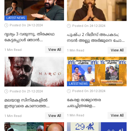
LATEST NEWS
Posted On 24-12-2024
Posted On 24-12-2024
ദൃശ്യം 3 വരുന്നു, തിരക്കഥ
പുഷ്പ 2 റിലീസ് അപകടം;
കേട്ടപ്പോള്‍ ഞാന്‍
നടന്‍ അല്ലു അര്‍ജുനെ ചോദ്യം
ഞെട്ടിപ്പോയി,അഭിമുഖത്തിൽ
ചെയ്യും
View All
1 Min Read
View All
1 Min Read
സ്ഥിരീകരിച്ച് മോഹൻലാൽ
LATEST NEWS
Posted On 20-12-2024
Posted On 21-12-2024
കേരള രാജ്യാന്തര
മലയാള സിനിമകളിൽ
ചലച്ചിത്രമേള
ഇതുവരെ കാണാത്ത
സമാപിച്ചു,സ്പിരിറ്റ് ഓഫ്
വയലൻസുമായി ഉണ്ണി
View All
1 Min Read
View All
1 Min Read
സിനിമ അവാര്‍ഡ്
മുകുന്ദൻ ചിത്രം മാർക്കോ
സംവിധായിക പായല്‍
കപാഡിയയ്ക്ക് സമ്മാനിച്ചു;