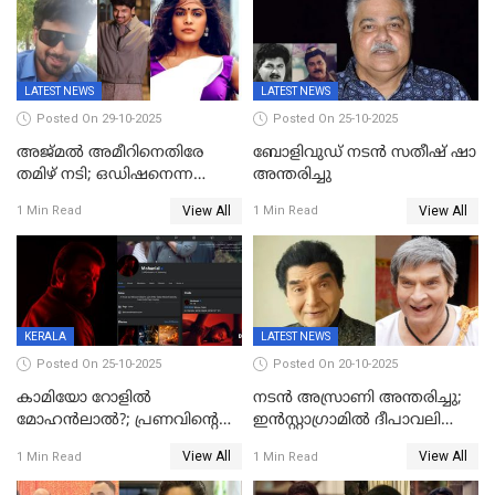
LATEST NEWS
LATEST NEWS
Posted On 29-10-2025
Posted On 25-10-2025
അജ്മല്‍ അമീറിനെതിരേ
ബോളിവുഡ് നടൻ സതീഷ് ഷാ
തമിഴ് നടി; ഒഡിഷനെന്ന
അന്തരിച്ചു
വ്യാജേന ഹോട്ടല്‍മുറിയിലേക്ക്
View All
View All
1 Min Read
1 Min Read
വിളിച്ചു, മോശം പെരുമാറ്റം
KERALA
LATEST NEWS
Posted On 25-10-2025
Posted On 20-10-2025
കാമിയോ റോളിൽ
നടന്‍ അസ്രാണി അന്തരിച്ചു;
മോഹൻലാൽ?; പ്രണവിന്റെ
ഇന്‍‌സ്റ്റാഗ്രാമില്‍ ദീപാവലി
ചിത്രത്തിന്റെ ട്രെയിലറിന്
ആശംസ നേര്‍ന്ന്
View All
View All
1 Min Read
1 Min Read
പിന്നാലെ ഡിപി; ചർച്ചയായി
മണിക്കൂറുകള്‍ക്കകം
സോഷ്യൽ മീഡിയ ചിത്രങ്ങൾ
വിയോഗം