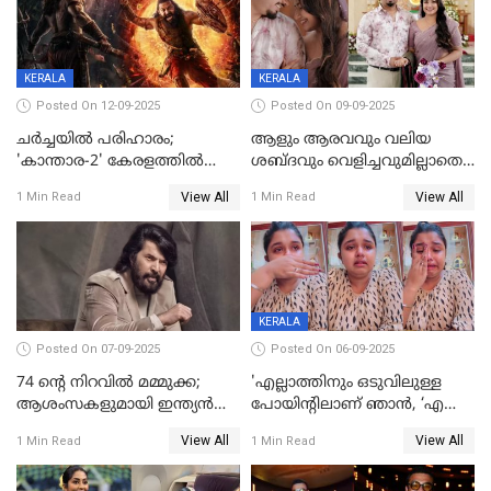
ലക്ഷ്മി
KERALA
KERALA
Posted On 12-09-2025
Posted On 09-09-2025
ചർച്ചയിൽ പരിഹാരം;
ആളും ആരവവും വലിയ
'കാന്താര-2' കേരളത്തിൽ
ശബ്ദവും വെളിച്ചവുമില്ലാതെ
പ്രദർശിപ്പിക്കുമെന്ന്
അതങ്ങ് നിർവഹിച്ചു;
View All
View All
1 Min Read
1 Min Read
ഫിയോക്ക്
വിവാഹിതയായെന്ന്‌ നടി ​
ഗ്രേസ് ആന്റണി
KERALA
Posted On 07-09-2025
Posted On 06-09-2025
74 ന്റെ നിറവിൽ മമ്മുക്ക;
'എല്ലാത്തിനും ഒടുവിലുള്ള
ആശംസകളുമായി ഇന്ത്യൻ
പോയിന്റിലാണ് ഞാൻ, ‘എന്‍റെ
സിനിമാ ലോകം
ചങ്ക് പൊട്ടിപ്പോവുക,
View All
View All
1 Min Read
1 Min Read
സ്നേഹിച്ചയാള്‍ തന്നെ
വഞ്ചിച്ചുപോയി’, ലൈവ്