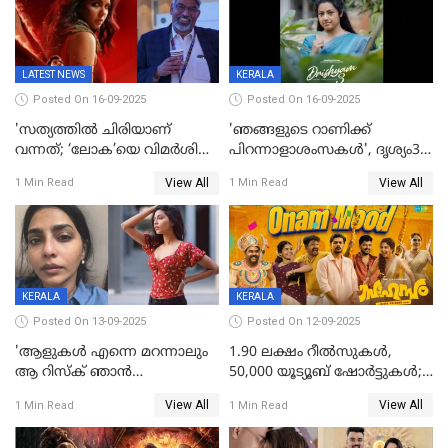
LATEST NEWS
KERALA
Posted On 16-09-2025
Posted On 16-09-2025
'സത്യത്തിൽ ചിരിയാണ്
'ഞങ്ങളുടെ റാണിക്ക്
വന്നത്; ‘ലോക’യെ വിമർശിച്ച്
പിറന്നാളാശംസകൾ', ദൃശ്യം3-
മുരളി തുമ്മാരുകുടി
യിലെ മീനയുടെ ക്യാരക്റ്റർ
View All
View All
1 Min Read
1 Min Read
പോസ്റ്റർ പുറത്തുവിട്ടു
KERALA
KERALA
Posted On 13-09-2025
Posted On 12-09-2025
'ആളുകള്‍ എന്നെ മറന്നാലും
1.90 ലക്ഷം റീല്‍സുകള്‍,
ആ റിസ്ക് ഞാൻ
50,000 യൂട്യൂബ് ഷോര്‍ട്ടുകള്‍;
ഏറ്റെടുക്കുന്നു'; അപകടം
ആടിയും പാടിയും ആഗോള
View All
View All
1 Min Read
1 Min Read
മനസിലായി, കടുത്ത
ഹിറ്റായി ഓണം മൂഡ് ഗാനം
തീരുമാനവുമായി ഐശ്വര്യ