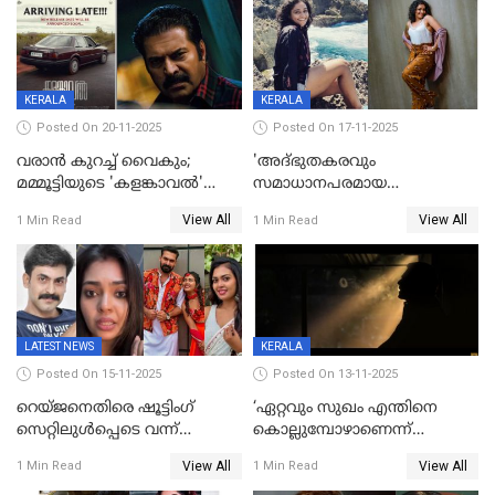
KERALA
KERALA
Posted On 20-11-2025
Posted On 17-11-2025
വരാൻ കുറച്ച് വൈകും;
'അദ്‌ഭുതകരവും
മമ്മൂട്ടിയുടെ 'കളങ്കാവൽ'
സമാധാനപരമായ
റിലീസ് മാറ്റി
ഘട്ടത്തിലാണിപ്പോൾ';
View All
View All
1 Min Read
1 Min Read
വിവാഹമോചിതയായെന്ന് മീര
വാസുദേവൻ
LATEST NEWS
KERALA
Posted On 15-11-2025
Posted On 13-11-2025
റെയ്ജനെതിരെ ഷൂട്ടിംഗ്
‘ഏറ്റവും സുഖം എന്തിനെ
സെറ്റിലുൾപ്പെടെ വന്ന്
കൊല്ലുമ്പോഴാണെന്ന്
യുവതിയുടെ പരാക്രമം;
അറിയാമോ?
View All
View All
1 Min Read
1 Min Read
ബിയര്‍ കുപ്പി തലയ്ക്ക് അടിച്ച്
വില്ലത്തരത്തിന്റെ അങ്ങേയറ്റം;