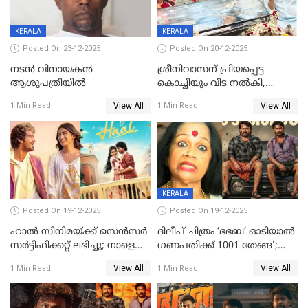
KERALA
KERALA
Posted On 23-12-2025
Posted On 20-12-2025
നടൻ വിനായകൻ
ശ്രീനിവാസന് പ്രിയപ്പെട്ട
ആശുപത്രിയിൽ
കൊച്ചിയും വിട നൽകി,
മൃതദേഹം വസതിയിൽ;
View All
View All
1 Min Read
1 Min Read
സംസ്കാരം നാളെ
KERALA
Posted On 19-12-2025
Posted On 19-12-2025
ഹാല്‍ സിനിമയ്ക്ക് സെന്‍സര്‍
ദിലീപ് ചിത്രം ‘ഭഭബ’ ഓടിയാൽ
സര്‍ട്ടിഫിക്കറ്റ് ലഭിച്ചു; നാളെ
ഗണപതിക്ക് 1001 തേങ്ങ';
ട്രെയ്ലര്‍ പുറത്ത് വിടും
കലാമണ്ഡലം സത്യഭാമ
View All
View All
1 Min Read
1 Min Read