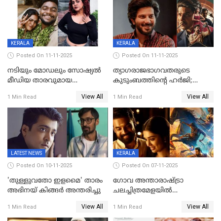
പൊട്ടിക്കുമെന്ന്
മമ്മൂട്ടി മാജിക്ക്, കളങ്കാവല്‍
ഭീഷണി;അശ്ലീല
ട്രെയിലര്‍ പുറത്ത്
മെസേജുകളും വെളിപ്പെടുത്തി
മൃദുല വിജയ്
KERALA
KERALA
Posted On 11-11-2025
Posted On 11-11-2025
നടിയും മോഡലും സോഷ്യൽ
ത്യാഗരാജഭാഗവതരുടെ
മീഡിയ താരവുമായ
കുടുംബത്തിന്റെ ഹര്‍ജി;
'മസ്താനി' വിവാഹിതയായി,
ദുല്‍ഖര്‍ സല്‍മാന്
View All
View All
1 Min Read
1 Min Read
ഇന്ന്‌ നല്ലൊരു ബിസി ഡേ
ഹൈക്കോടതി നോട്ടീസ്‌
ആയിരുന്നുവെന്ന് നന്ദിത
ശങ്കര
LATEST NEWS
KERALA
Posted On 10-11-2025
Posted On 07-11-2025
'തുള്ളുവതോ ഇളമൈ' താരം
ഗോവ അന്താരാഷ്ട്രാ
അഭിനയ് കിങ്ങർ അന്തരിച്ചു
ചലച്ചിത്രമേളയില്‍
മത്സരവിഭാഗത്തിലേക്ക്
View All
View All
1 Min Read
1 Min Read
മലയാളത്തില്‍നിന്ന്
ഏകചിത്രമായി 'എആര്‍എം';