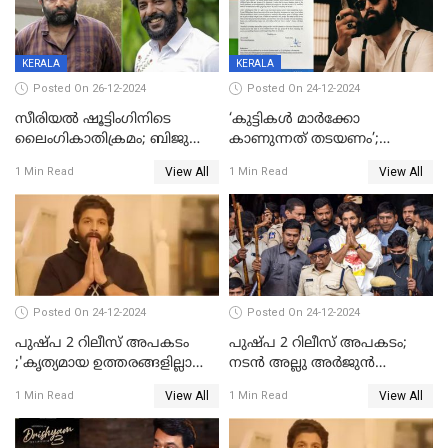
പ്രതിഫലം കുറയ്ക്കണമെന്നും
നിർമാതാക്കളുടെ സംഘടന
KERALA
KERALA
Posted On 26-12-2024
Posted On 24-12-2024
സീരിയല്‍ ഷൂട്ടിംഗിനിടെ
‘കുട്ടികൾ മാർക്കോ
ലൈംഗികാതിക്രമം; ബിജു
കാണുന്നത് തടയണം’;
സോപാനത്തിനും എസ് പി
തിയറ്ററുകളിൽ
View All
View All
1 Min Read
1 Min Read
ശ്രീകുമാറിനുമെതിരെ കേസ്
മാതാപിതാക്കൾക്കൊപ്പം
കുട്ടികളുമെത്തുന്നു;
മുഖ്യമന്ത്രിക്ക് പരാതി നൽകി
കെപിസിസി അംഗം
Posted On 24-12-2024
Posted On 24-12-2024
പുഷ്‌പ 2 റിലീസ് അപകടം
പുഷ്പ 2 റിലീസ് അപകടം;
;'കൃത്യമായ ഉത്തരങ്ങളില്ലാതെ
നടന്‍ അല്ലു അര്‍ജുൻ
അല്ലു അർജുൻ'
അന്വേഷണ സംഘത്തിന്
View All
View All
1 Min Read
1 Min Read
മുന്നിൽ ഹാജരായി