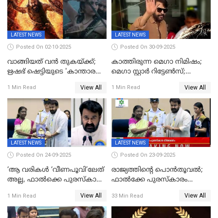
LATEST NEWS
LATEST NEWS
Posted On 02-10-2025
Posted On 30-09-2025
വാങ്ങിയത് വൻ തുകയ്ക്ക്;
കാത്തിരുന്ന മെഗാ നിമിഷം;
ഋഷഭ് ഷെട്ടിയുടെ 'കാന്താര
മെഗാ സ്റ്റാർ റിട്ടേൺസ്;
ചാപ്റ്റർ 1' ഒടിടിയിൽ എവിടെ
7മാസത്തിനു ശേഷം
View All
View All
1 Min Read
1 Min Read
കാണാം
ക്യാമറയ്ക്ക് മുന്നിലേക്ക്
LATEST NEWS
LATEST NEWS
Posted On 24-09-2025
Posted On 23-09-2025
‘ആ വരികള്‍ ‘വീണപൂവി’ലേത്
രാജ്യത്തിന്റെ പൊൻതൂവൽ;
അല്ല, ഫാൽക്കെ പുരസ്‌കാരം
ഫാൽക്കേ പുരസ്കാരം
ഏറ്റുവാങ്ങിക്കൊണ്ട്
ഏറ്റുവാങ്ങി മോഹൻലാൽ,
View All
View All
1 Min Read
33 Min Read
മോഹന്‍ലാല്‍ ഉദ്ധരിച്ച
സിനിമ ആത്മാവിന്റെ
വരികളെ ചൊല്ലി
സ്പന്ദനമെന്ന് ലാൽ;