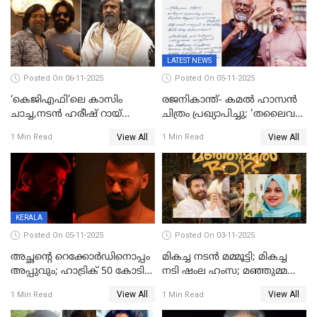
LATEST NEWS
Posted On 06-11-2025
Posted On 05-11-2025
‘കെജിഎഫി’ലെ കാസിം
രജനികാന്ത്- കമൽ ഹാസൻ
ചാച്ച,നടൻ ഹരീഷ് റായ്
ചിത്രം പ്രഖ്യാപിച്ചു; 'തലൈവർ
അന്തരിച്ചു
173' റിലീസ് 2027 പൊങ്കലിന്
View All
View All
1 Min Read
1 Min Read
KERALA
Posted On 05-11-2025
Posted On 03-11-2025
അച്ഛന്റെ റെക്കോർഡിനൊപ്പം
മികച്ച നടൻ മമ്മൂട്ടി; മികച്ച
അപ്പുവും; ഹാട്രിക് 50 കോടി
നടി ഷംല ഹംസ; മഞ്ഞുമ്മൽ
നേട്ടവുമായി പ്രണവ്
ബോയ്സ് മികച്ച ചിത്രം
View All
View All
1 Min Read
1 Min Read
മോഹൻലാൽ, 'ഡീയസ്
ഈറേ' കുതിപ്പ്