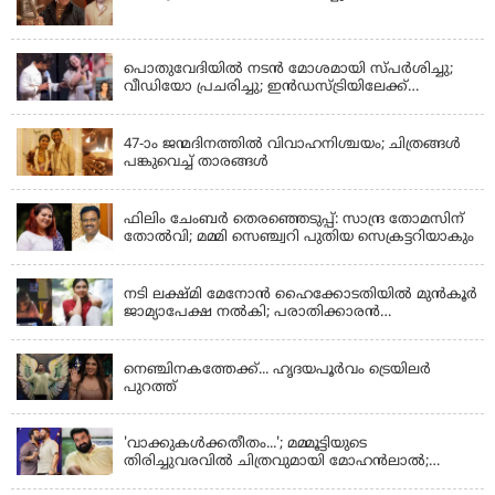
LATEST NEWS
പൊതുവേദിയില്‍ നടന്‍ മോശമായി സ്പര്‍ശിച്ചു;
വീഡിയോ പ്രചരിച്ചു; ഇന്‍ഡസ്ട്രിയിലേക്ക്
ഇനിയില്ലെന്ന് നടി
KERALA
47-ാം ജന്മദിനത്തിൽ വിവാഹനിശ്ചയം; ചിത്രങ്ങള്‍
പങ്കുവെച്ച് താരങ്ങൾ
KERALA
ഫിലിം ചേംബർ തെരഞ്ഞെടുപ്പ്: സാന്ദ്ര തോമസിന്
തോൽവി; മമ്മി സെഞ്ച്വറി പുതിയ സെക്രട്ടറിയാകും
KERALA
നടി ലക്ഷ്മി മേനോൻ ഹൈക്കോടതിയിൽ മുൻ‌കൂർ
ജാമ്യാപേക്ഷ നൽകി; പരാതിക്കാരൻ
ലൈംഗീകമായി അധിക്ഷേപിച്ചെന്നും നടി
LATEST NEWS
നെഞ്ചിനകത്തേക്ക്... ഹൃദയപൂര്‍വം ട്രെയിലര്‍
പുറത്ത്
LATEST NEWS
'വാക്കുകള്‍ക്കതീതം...'; മമ്മൂട്ടിയുടെ
തിരിച്ചുവരവില്‍ ചിത്രവുമായി മോഹന്‍ലാല്‍;
ഇച്ചാക്കയ്ക്ക് ലാലുവിന്റെ സ്‌നേഹചുംബനം
KERALA