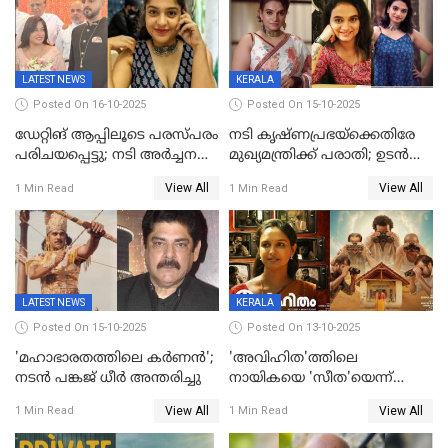
LATEST NEWS
KERALA
Posted On 16-10-2025
Posted On 15-10-2025
ഡേറ്റിങ് ആപ്പിലൂടെ പരസ്പരം
നടി കൃഷ്ണപ്രഭയ്‌ക്കെതിരേ
പരിചയപ്പെട്ടു; നടി അർച്ചന
മുഖ്യമന്ത്രിക്ക് പരാതി; ഉടൻ
കവി വിവാഹിതയായി
ഇടപെടല്‍ വേണമെന്നും
View All
View All
1 Min Read
1 Min Read
പരാതിയിൽ
LATEST NEWS
KERALA
Posted On 15-10-2025
Posted On 13-10-2025
'മഹാഭാരതത്തിലെ കർണന്‍';
'അവിഹിത'ത്തിലെ
നടൻ പങ്കജ് ധീർ അന്തരിച്ചു
നായികയെ 'സീത'യെന്ന്
വിളിക്കണ്ട; വെട്ടി സെൻസർ
View All
View All
1 Min Read
1 Min Read
ബോർഡ്