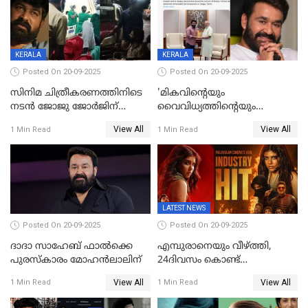
KERALA
KERALA
Posted On 20-09-2025
Posted On 20-09-2025
സിനിമ ചിത്രീകരണത്തിനിടെ
'മികവിന്റെയും
നടൻ ജോജു ജോർജിന്
വൈവിധ്യത്തിന്റെയും
അപകടം;നടൻ ദീപക്
പ്രതീകം'; മോഹൻലാലിനെ
View All
View All
1 Min Read
1 Min Read
പറമ്പോലും ഈ സമയം
അഭിനന്ദിച്ച് പ്രധാനമന്ത്രി
ജീപ്പിൽ
LATEST NEWS
Posted On 20-09-2025
Posted On 20-09-2025
ദാദാ സാഹേബ് ഫാൽക്കെ
എമ്പുരാനെയും വീഴ്ത്തി,
പുരസ്‌കാരം മോഹൻലാലിന്
24ദിവസം കൊണ്ട്
മലയാളത്തിലെ പുത്തൻ
View All
View All
1 Min Read
1 Min Read
ഇൻഡസ്ട്രി ഹിറ്റ്;
റെക്കോർഡുമായി ലോക