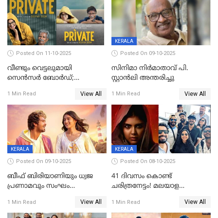
KERALA
Posted On 11-10-2025
Posted On 09-10-2025
വീണ്ടും വെട്ടലുമായി
സിനിമാ നിർമാതാവ് പി.
സെന്‍സര്‍ ബോര്‍ഡ്;
സ്റ്റാൻലി അന്തരിച്ചു
'പ്രൈവറ്റ്' സിനിമയില്‍
View All
View All
1 Min Read
1 Min Read
തിരുത്തല്‍
KERALA
KERALA
Posted On 09-10-2025
Posted On 08-10-2025
ബീഫ് ബിരിയാണിയും ധ്വജ
41 ദിവസം കൊണ്ട്
പ്രണാമവും സംഘം
ചരിത്രനേട്ടം! മലയാള
കാവലുണ്ടും വേണ്ട'; ഷെയ്ൻ
സിനിമയിൽ പുതിയ
View All
View All
1 Min Read
1 Min Read
നിഗത്തിന്റെ ഹാൽ
അധ്യായം, വിസ്മയമായി
സിനിമയ്ക്ക്
ലോക 300 കോടി ക്ലബ്ബിൽ