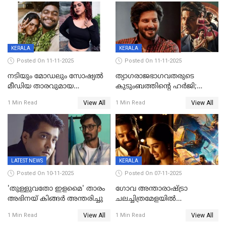
പൊട്ടിക്കുമെന്ന്
മമ്മൂട്ടി മാജിക്ക്, കളങ്കാവല്‍
ഭീഷണി;അശ്ലീല
ട്രെയിലര്‍ പുറത്ത്
മെസേജുകളും വെളിപ്പെടുത്തി
മൃദുല വിജയ്
KERALA
KERALA
Posted On 11-11-2025
Posted On 11-11-2025
നടിയും മോഡലും സോഷ്യൽ
ത്യാഗരാജഭാഗവതരുടെ
മീഡിയ താരവുമായ
കുടുംബത്തിന്റെ ഹര്‍ജി;
'മസ്താനി' വിവാഹിതയായി,
ദുല്‍ഖര്‍ സല്‍മാന്
View All
View All
1 Min Read
1 Min Read
ഇന്ന്‌ നല്ലൊരു ബിസി ഡേ
ഹൈക്കോടതി നോട്ടീസ്‌
ആയിരുന്നുവെന്ന് നന്ദിത
ശങ്കര
LATEST NEWS
KERALA
Posted On 10-11-2025
Posted On 07-11-2025
'തുള്ളുവതോ ഇളമൈ' താരം
ഗോവ അന്താരാഷ്ട്രാ
അഭിനയ് കിങ്ങർ അന്തരിച്ചു
ചലച്ചിത്രമേളയില്‍
മത്സരവിഭാഗത്തിലേക്ക്
View All
View All
1 Min Read
1 Min Read
മലയാളത്തില്‍നിന്ന്