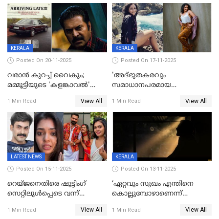
KERALA
KERALA
Posted On 20-11-2025
Posted On 17-11-2025
വരാൻ കുറച്ച് വൈകും;
'അദ്‌ഭുതകരവും
മമ്മൂട്ടിയുടെ 'കളങ്കാവൽ'
സമാധാനപരമായ
റിലീസ് മാറ്റി
ഘട്ടത്തിലാണിപ്പോൾ';
View All
View All
1 Min Read
1 Min Read
വിവാഹമോചിതയായെന്ന് മീര
വാസുദേവൻ
LATEST NEWS
KERALA
Posted On 15-11-2025
Posted On 13-11-2025
റെയ്ജനെതിരെ ഷൂട്ടിംഗ്
‘ഏറ്റവും സുഖം എന്തിനെ
സെറ്റിലുൾപ്പെടെ വന്ന്
കൊല്ലുമ്പോഴാണെന്ന്
യുവതിയുടെ പരാക്രമം;
അറിയാമോ?
View All
View All
1 Min Read
1 Min Read
ബിയര്‍ കുപ്പി തലയ്ക്ക് അടിച്ച്
വില്ലത്തരത്തിന്റെ അങ്ങേയറ്റം;