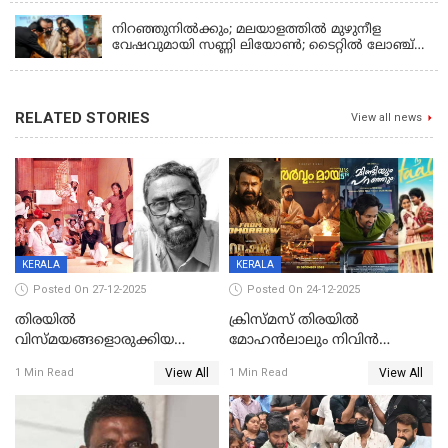
നിറഞ്ഞുനിൽക്കും; മലയാളത്തിൽ മുഴുനീള
വേഷവുമായി സണ്ണി ലിയോൺ; ടൈറ്റിൽ ലോഞ്ച്
നടന്നു
RELATED STORIES
View all news
KERALA
KERALA
Posted On 27-12-2025
Posted On 24-12-2025
തിരയിൽ
ക്രിസ്മസ് തിരയിൽ
വിസ്മയങ്ങളൊരുക്കിയ
മോഹൻലാലും നിവിൻ
കലാസംവിധായകന്‍, കെ
പോളിയും ഉണ്ണി മുകുന്ദനും
View All
View All
1 Min Read
1 Min Read
ശേഖര്‍ അന്തരിച്ചു
ഷെയ്‌നും; 200 കോടി
മുടക്കിയെത്തുന്ന
വൃഷഭയുൾപ്പെടെ കാണാം