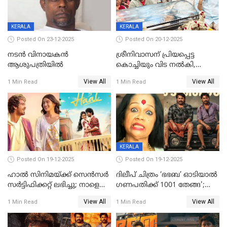
KERALA
KERALA
Posted On 23-12-2025
Posted On 20-12-2025
നടൻ വിനായകൻ
ശ്രീനിവാസന് പ്രിയപ്പെട്ട
ആശുപത്രിയിൽ
കൊച്ചിയും വിട നൽകി,
മൃതദേഹം വസതിയിൽ;
View All
View All
1 Min Read
1 Min Read
സംസ്കാരം നാളെ
KERALA
Posted On 19-12-2025
Posted On 19-12-2025
ഹാല്‍ സിനിമയ്ക്ക് സെന്‍സര്‍
ദിലീപ് ചിത്രം ‘ഭഭബ’ ഓടിയാൽ
സര്‍ട്ടിഫിക്കറ്റ് ലഭിച്ചു; നാളെ
ഗണപതിക്ക് 1001 തേങ്ങ';
ട്രെയ്ലര്‍ പുറത്ത് വിടും
കലാമണ്ഡലം സത്യഭാമ
View All
View All
1 Min Read
1 Min Read