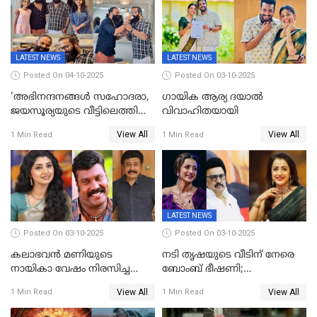
സെൻസർബോർഡിന്റെ
കടുംവെട്ട്
LATEST NEWS
LATEST NEWS
Posted On 04-10-2025
Posted On 03-10-2025
'അഭിനന്ദനങ്ങൾ സഹോദരാ,
ഗായിക ആര്യ ദയാൽ
ജയസൂര്യയുടെ വീട്ടിലെത്തി
വിവാഹിതയായി
ഋഷഭ് ഷെട്ടി; കേക്ക് മുറിച്ച്
View All
View All
1 Min Read
1 Min Read
ആഘോഷം'
LATEST NEWS
Posted On 03-10-2025
Posted On 03-10-2025
കലാഭവൻ മണിയുടെ
നടി തൃഷയുടെ വീടിന് നേരെ
നായികാ വേഷം നിരസിച്ച
ബോംബ് ഭീഷണി;
നടിയെക്കുറിച്ച് വിനയൻ; "ആ
പരിശോധനയിൽ വ്യാജമെന്ന്
View All
View All
1 Min Read
1 Min Read
നടി ദിവ്യ ഉണ്ണിയല്ലെന്നും
കണ്ടെത്തൽ
സമൂഹമാധ്യമത്തിൽ കുറിപ്പ്