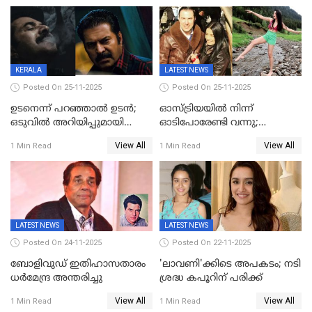
ജീവനൊടുക്കി
KERALA
LATEST NEWS
Posted On 25-11-2025
Posted On 25-11-2025
ഉടനെന്ന് പറഞ്ഞാൽ ഉടൻ;
ഓസ്ട്രിയയിൽ നിന്ന്
ഒടുവിൽ അറിയിപ്പുമായി
ഓടിപോരേണ്ടി വന്നു;
മമ്മൂട്ടി, കളങ്കാവൽ പുതിയ
വൈകാരികമായും
View All
View All
1 Min Read
1 Min Read
റിലീസ് തീയതി പുറത്ത്
ശാരീരികമായും ഉപദ്രവിച്ചു;
ഭർത്താവിനെതിരെ 50 കോടി
രൂപ നഷ്ടപരിഹാരം
ആവശ്യപ്പെട്ട് മുൻ മിസ് ഇന്ത്യ
LATEST NEWS
LATEST NEWS
Posted On 24-11-2025
Posted On 22-11-2025
ബോളിവുഡ് ഇതിഹാസതാരം
'ലാവണി'ക്കിടെ അപകടം; നടി
ധർമേന്ദ്ര അന്തരിച്ചു
ശ്രദ്ധ കപൂറിന് പരിക്ക്
View All
View All
1 Min Read
1 Min Read