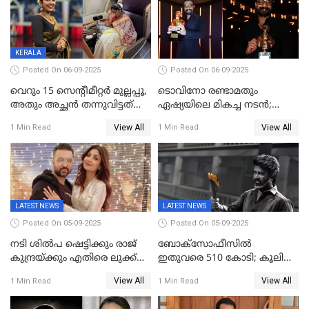
വിഡിയോയിൽ
പൊട്ടിക്കരഞ്ഞ് നടി
KERALA
Posted On 06-09-2025
Posted On 06-09-2025
വെറും 15 സെന്റീമീറ്റര്‍ മുല്ലപ്പൂ,
ടൊവിനോ രണ്ടാമതും
അതും അച്ഛൻ തന്നുവിട്ടത്
ഏഷ്യയിലെ മികച്ച നടന്‍;
കൈവശം വച്ചതിന് ഒരു
2025ലെ സെപ്റ്റിമിയസ്
View All
View All
1 Min Read
1 Min Read
ലക്ഷം രൂപ പിഴ; നവ്യ
പുരസ്‌കാരം
28ദിവസത്തിനകം പിഴ
അടയ്ക്കണം
LATEST NEWS
LATEST NEWS
Posted On 05-09-2025
Posted On 05-09-2025
നടി ശിൽപ ഷെട്ടിക്കും രാജ്
ബോക്സോഫീസിൽ
കുന്ദ്രയ്ക്കും എതിരെ ലുക്ക്
ഇതുവരെ 510 കോടി; കൂലി
ഔട്ട് നോട്ടീസ്
ഇനി ഒടിടിയിലേക്ക്, റിലീസ്
View All
View All
1 Min Read
1 Min Read
തീയതി പുറത്ത്