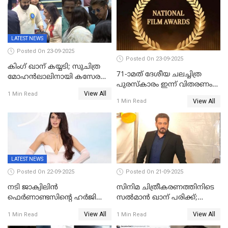
സാമൂഹികമാധ്യമങ്ങളില്‍
ഉർവശിക്കും വിജയരാഘവനും
ചര്‍ച്ച
ദേശീയ അവാർഡ്
LATEST NEWS
Posted On 23-09-2025
Posted On 23-09-2025
കിംഗ് ഖാന് കയ്യടി; സുചിത്ര
71-ാമത് ദേശീയ ചലച്ചിത്ര
മോഹൻലാലിനായി കസേര
പുരസ്‌കാരം ഇന്ന് വിതരണം
ഒരുക്കിക്കൊടുത്ത് ഷാരുഖ്
View All
ചെയ്യും
1 Min Read
ഖാൻ
View All
1 Min Read
LATEST NEWS
Posted On 22-09-2025
Posted On 21-09-2025
നടി ജാക്വിലിന്‍
സിനിമ ചിത്രീകരണത്തിനിടെ
ഫെര്‍ണാണ്ടസിന്റെ ഹര്‍ജി
സൽമാൻ ഖാന് പരിക്ക്;
സുപ്രീം കോടതി തള്ളി
ചികിത്സയിൽ;
View All
View All
1 Min Read
1 Min Read
മുംബൈയിലേക്ക് മടങ്ങി