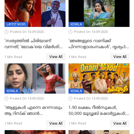
LATEST NEWS
KERALA
Posted On 16-09-2025
Posted On 16-09-2025
'സത്യത്തിൽ ചിരിയാണ്
'ഞങ്ങളുടെ റാണിക്ക്
വന്നത്; ‘ലോക’യെ വിമർശിച്ച്
പിറന്നാളാശംസകൾ', ദൃശ്യം3-
മുരളി തുമ്മാരുകുടി
യിലെ മീനയുടെ ക്യാരക്റ്റർ
View All
View All
1 Min Read
1 Min Read
പോസ്റ്റർ പുറത്തുവിട്ടു
KERALA
KERALA
Posted On 13-09-2025
Posted On 12-09-2025
'ആളുകള്‍ എന്നെ മറന്നാലും
1.90 ലക്ഷം റീല്‍സുകള്‍,
ആ റിസ്ക് ഞാൻ
50,000 യൂട്യൂബ് ഷോര്‍ട്ടുകള്‍;
ഏറ്റെടുക്കുന്നു'; അപകടം
ആടിയും പാടിയും ആഗോള
View All
View All
1 Min Read
1 Min Read
മനസിലായി, കടുത്ത
ഹിറ്റായി ഓണം മൂഡ് ഗാനം
തീരുമാനവുമായി ഐശ്വര്യ