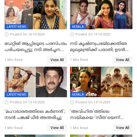
സോഷ്യൽ മീഡിയ ചിത്രങ്ങൾ
വിയോഗം
LATEST NEWS
KERALA
Posted On 16-10-2025
Posted On 15-10-2025
ഡേറ്റിങ് ആപ്പിലൂടെ പരസ്പരം
നടി കൃഷ്ണപ്രഭയ്‌ക്കെതിരേ
പരിചയപ്പെട്ടു; നടി അർച്ചന
മുഖ്യമന്ത്രിക്ക് പരാതി; ഉടൻ
കവി വിവാഹിതയായി
ഇടപെടല്‍ വേണമെന്നും
View All
View All
1 Min Read
1 Min Read
പരാതിയിൽ
LATEST NEWS
KERALA
Posted On 15-10-2025
Posted On 13-10-2025
'മഹാഭാരതത്തിലെ കർണന്‍';
'അവിഹിത'ത്തിലെ
നടൻ പങ്കജ് ധീർ അന്തരിച്ചു
നായികയെ 'സീത'യെന്ന്
വിളിക്കണ്ട; വെട്ടി സെൻസർ
View All
View All
1 Min Read
1 Min Read
ബോർഡ്