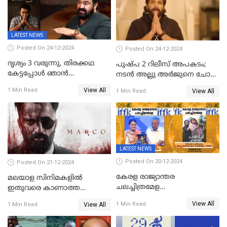
LATEST NEWS
Posted On 24-12-2024
Posted On 24-12-2024
ദൃശ്യം 3 വരുന്നു, തിരക്കഥ
പുഷ്പ 2 റിലീസ് അപകടം;
കേട്ടപ്പോള്‍ ഞാന്‍
നടന്‍ അല്ലു അര്‍ജുനെ ചോദ്യം
ഞെട്ടിപ്പോയി,അഭിമുഖത്തിൽ
ചെയ്യും
View All
1 Min Read
View All
1 Min Read
സ്ഥിരീകരിച്ച് മോഹൻലാൽ
LATEST NEWS
Posted On 20-12-2024
Posted On 21-12-2024
കേരള രാജ്യാന്തര
മലയാള സിനിമകളിൽ
ചലച്ചിത്രമേള
ഇതുവരെ കാണാത്ത
സമാപിച്ചു,സ്പിരിറ്റ് ഓഫ്
വയലൻസുമായി ഉണ്ണി
View All
1 Min Read
View All
1 Min Read
സിനിമ അവാര്‍ഡ്
മുകുന്ദൻ ചിത്രം മാർക്കോ
സംവിധായിക പായല്‍