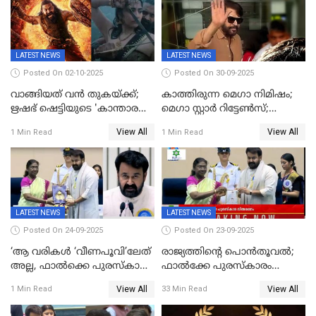
LATEST NEWS
LATEST NEWS
Posted On 02-10-2025
Posted On 30-09-2025
വാങ്ങിയത് വൻ തുകയ്ക്ക്;
കാത്തിരുന്ന മെഗാ നിമിഷം;
ഋഷഭ് ഷെട്ടിയുടെ 'കാന്താര
മെഗാ സ്റ്റാർ റിട്ടേൺസ്;
ചാപ്റ്റർ 1' ഒടിടിയിൽ എവിടെ
7മാസത്തിനു ശേഷം
View All
View All
1 Min Read
1 Min Read
കാണാം
ക്യാമറയ്ക്ക് മുന്നിലേക്ക്
LATEST NEWS
LATEST NEWS
Posted On 24-09-2025
Posted On 23-09-2025
‘ആ വരികള്‍ ‘വീണപൂവി’ലേത്
രാജ്യത്തിന്റെ പൊൻതൂവൽ;
അല്ല, ഫാൽക്കെ പുരസ്‌കാരം
ഫാൽക്കേ പുരസ്കാരം
ഏറ്റുവാങ്ങിക്കൊണ്ട്
ഏറ്റുവാങ്ങി മോഹൻലാൽ,
View All
View All
1 Min Read
33 Min Read
മോഹന്‍ലാല്‍ ഉദ്ധരിച്ച
സിനിമ ആത്മാവിന്റെ
വരികളെ ചൊല്ലി
സ്പന്ദനമെന്ന് ലാൽ;