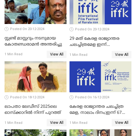
കപാഡിയയ്ക്ക് സമ്മാനിച്ചു;
ഫെമിനിച്ചി ഫാത്തിമയ്ക്ക്
അഞ്ച് പുരസ്കാരം
Posted On 20-12-2024
Posted On 20-12-2024
സ്റ്റണ്ട് മാസ്റ്ററും നടനുമായ
29 മത് കേരള രാജ്യാന്തര
കോതണ്ഡരാമൻ അന്തരിച്ചു
ചലച്ചിത്രമേള ഇന്ന്
സമാപിക്കും
View All
1 Min Read
View All
1 Min Read
Posted On 18-12-2024
Posted On 16-12-2024
ലാപതാ ലേഡീസ് 2025ലെ
കേരള രാജ്യാന്തര ചലച്ചിത്ര
ഓസ്‌ക്കാറില്‍ നിന്ന് പുറത്ത്
മേള, നാലാം ദിനം;ഇന്ന് 67
ചിത്രങ്ങൾ പ്രദർശിപ്പിക്കും
View All
View All
1 Min Read
1 Min Read