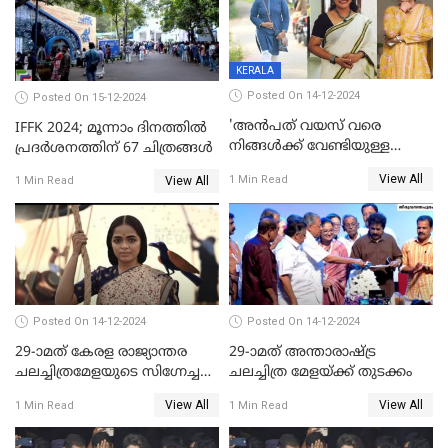
KERALA
Posted On 14-12-2024
Posted On 15-12-2024
'അന്‍പത് വയസ് വരെ
IFFK 2024; മൂന്നാം ദിനത്തില്‍
നിങ്ങള്‍ക്ക് വേണ്ടിയുള്ള
പ്രദര്‍ശനത്തിന് 67 ചിത്രങ്ങള്‍
ജീവിതമായിരുന്നു'; ഇനി ഒരു
View All
1 Min Read
View All
1 Min Read
കൂട്ട് ആവശ്യമുണ്ട്; കല്യാണം
കഴിക്കാമെന്ന് തോന്നി
തുടങ്ങിയിട്ടുണ്ടെന്ന് നിഷ
സാരംഗ്
Posted On 14-12-2024
Posted On 14-12-2024
29-ാമത് കേരള രാജ്യാന്തര
29-ാമത് അന്താരാഷ്‌ട്ര
ചലച്ചിത്രമേളയുടെ സിഗ്നേച്ചർ
ചലച്ചിത്ര മേളയ്‌ക്ക് തുടക്കം
ഫിലിം 'സ്വപ്നായനം'
View All
View All
1 Min Read
1 Min Read