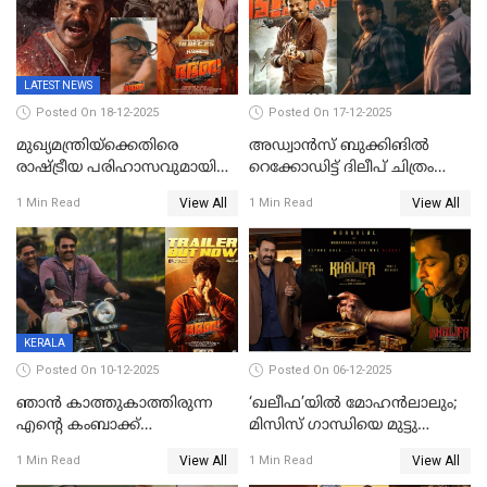
LATEST NEWS
Posted On 18-12-2025
Posted On 17-12-2025
മുഖ്യമന്ത്രിയ്ക്കെതിരെ
അഡ്വാൻസ് ബുക്കിങിൽ
രാഷ്ട്രീയ പരിഹാസവുമായി
റെക്കോഡിട്ട് ദിലീപ് ചിത്രം
ഭഭബ
‘ഭഭബ';ബുക്ക് മൈഷോയില്‍
View All
View All
1 Min Read
1 Min Read
റെക്കോർഡ് വിൽപ്പന;
മണിക്കൂറില്‍ വിറ്റത്
1000ത്തിന് മുകളിൽ ടിക്കറ്റ്
KERALA
Posted On 10-12-2025
Posted On 06-12-2025
ഞാന്‍ കാത്തുകാത്തിരുന്ന
‘ഖലീഫ’യിൽ മോഹൻലാലും;
എന്റെ കംബാക്ക്
മിസിസ് ഗാന്ധിയെ മുട്ടു
മൊമെന്റ്';'ഭ.ഭ. ബ' ട്രെയ്ലര്‍
കുത്തിച്ച മാമ്പറയ്ക്കൽ
View All
View All
1 Min Read
1 Min Read
പുറത്ത്
അഹമ്മദ് അലിയായെത്തും