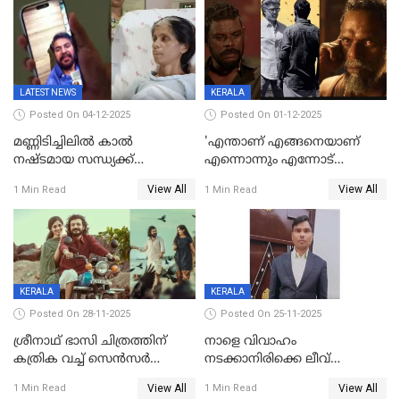
LATEST NEWS
KERALA
Posted On 04-12-2025
Posted On 01-12-2025
മണ്ണിടിച്ചിലിൽ കാല്‍
'എന്താണ് എങ്ങനെയാണ്
നഷ്ടമായ സന്ധ്യക്ക്
എന്നൊന്നും എന്നോട്
ആശ്വാസമായി മമ്മൂട്ടിയുടെ
ചോദിക്കരുത്',ജയിലര്‍ ടുവില്‍
View All
View All
1 Min Read
1 Min Read
വീഡിയോകോൾ;
താനുമുണ്ടെന്ന് വിനായകൻ
കൃത്രിമക്കാല്‍ നല്‍കാമെന്ന്
താരം, വീട്
നിര്‍മിക്കുന്നതിനുള്ള
ഇടപെടലും നടത്തും
KERALA
KERALA
Posted On 28-11-2025
Posted On 25-11-2025
ശ്രീനാഥ് ഭാസി ചിത്രത്തിന്
നാളെ വിവാഹം
കത്രിക വച്ച് സെൻസർ
നടക്കാനിരിക്കെ ലീവ്
ബോർഡ്, 'എട്ട് സീനുകൾ
നൽകിയില്ല; എസ്ഐആർ
View All
View All
1 Min Read
1 Min Read
മാറ്റണം';പൊങ്കാല റിലീസ് മാറ്റി
സൂപ്പർവൈസർ