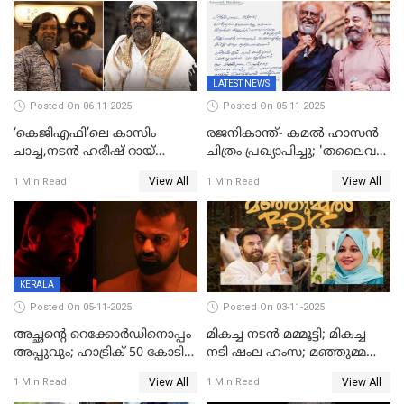
ഏകചിത്രമായി 'എആര്‍എം';
LATEST NEWS
Posted On 06-11-2025
Posted On 05-11-2025
‘കെജിഎഫി’ലെ കാസിം
രജനികാന്ത്- കമൽ ഹാസൻ
ചാച്ച,നടൻ ഹരീഷ് റായ്
ചിത്രം പ്രഖ്യാപിച്ചു; 'തലൈവർ
അന്തരിച്ചു
173' റിലീസ് 2027 പൊങ്കലിന്
View All
View All
1 Min Read
1 Min Read
KERALA
Posted On 05-11-2025
Posted On 03-11-2025
അച്ഛന്റെ റെക്കോർഡിനൊപ്പം
മികച്ച നടൻ മമ്മൂട്ടി; മികച്ച
അപ്പുവും; ഹാട്രിക് 50 കോടി
നടി ഷംല ഹംസ; മഞ്ഞുമ്മൽ
നേട്ടവുമായി പ്രണവ്
ബോയ്സ് മികച്ച ചിത്രം
View All
View All
1 Min Read
1 Min Read
മോഹൻലാൽ, 'ഡീയസ്