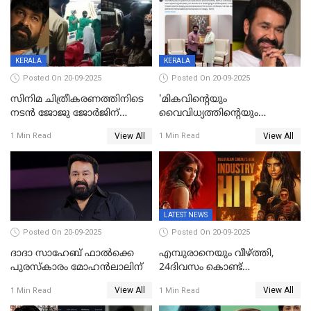
KERALA
KERALA
Posted On 20-09-2025
Posted On 20-09-2025
സിനിമ ചിത്രീകരണത്തിനിടെ
'മികവിന്റെയും
നടൻ ജോജു ജോർജിന്
വൈവിധ്യത്തിന്റെയും
അപകടം;നടൻ ദീപക്
പ്രതീകം'; മോഹൻലാലിനെ
View All
View All
1 Min Read
1 Min Read
പറമ്പോലും ഈ സമയം
അഭിനന്ദിച്ച് പ്രധാനമന്ത്രി
ജീപ്പിൽ
LATEST NEWS
Posted On 20-09-2025
Posted On 20-09-2025
ദാദാ സാഹേബ് ഫാൽക്കെ
എമ്പുരാനെയും വീഴ്ത്തി,
പുരസ്‌കാരം മോഹൻലാലിന്
24ദിവസം കൊണ്ട്
മലയാളത്തിലെ പുത്തൻ
View All
View All
1 Min Read
1 Min Read
ഇൻഡസ്ട്രി ഹിറ്റ്;
റെക്കോർഡുമായി ലോക