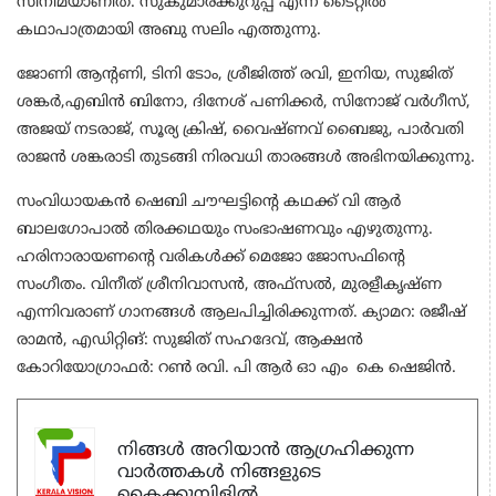
സിനിമയാണിത്. സുകുമാരക്കുറുപ്പ് എന്ന ടൈറ്റിൽ
കഥാപാത്രമായി അബു സലിം എത്തുന്നു.
ജോണി ആന്റണി, ടിനി ടോം, ശ്രീജിത്ത് രവി, ഇനിയ, സുജിത്
ശങ്കർ,എബിൻ ബിനോ, ദിനേശ് പണിക്കർ, സിനോജ് വർഗീസ്,
അജയ് നടരാജ്, സൂര്യ ക്രിഷ്, വൈഷ്ണവ് ബൈജു, പാർവതി
രാജൻ ശങ്കരാടി തുടങ്ങി നിരവധി താരങ്ങൾ അഭിനയിക്കുന്നു.
സംവിധായകൻ ഷെബി ചൗഘട്ടിന്റെ കഥക്ക് വി ആർ
ബാലഗോപാൽ തിരക്കഥയും സംഭാഷണവും എഴുതുന്നു.
ഹരിനാരായണന്റെ വരികൾക്ക് മെജോ ജോസഫിന്റെ
സംഗീതം. വിനീത് ശ്രീനിവാസൻ, അഫ്സൽ, മുരളീകൃഷ്ണ
എന്നിവരാണ് ഗാനങ്ങൾ ആലപിച്ചിരിക്കുന്നത്. ക്യാമറ: രജീഷ്
രാമൻ, എഡിറ്റിങ്: സുജിത് സഹദേവ്, ആക്ഷൻ
കോറിയോഗ്രാഫർ: റൺ രവി. പി ആർ ഓ എം കെ ഷെജിൻ.
നിങ്ങൾ അറിയാൻ ആഗ്രഹിക്കുന്ന
വാർത്തകൾ നിങ്ങളുടെ
കൈക്കുമ്പിളിൽ