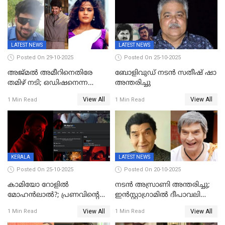
ഈറേ' കുതിപ്പ്
LATEST NEWS
LATEST NEWS
Posted On 29-10-2025
Posted On 25-10-2025
അജ്മല്‍ അമീറിനെതിരേ
ബോളിവുഡ് നടൻ സതീഷ് ഷാ
തമിഴ് നടി; ഒഡിഷനെന്ന
അന്തരിച്ചു
വ്യാജേന ഹോട്ടല്‍മുറിയിലേക്ക്
View All
View All
1 Min Read
1 Min Read
വിളിച്ചു, മോശം പെരുമാറ്റം
KERALA
LATEST NEWS
Posted On 25-10-2025
Posted On 20-10-2025
കാമിയോ റോളിൽ
നടന്‍ അസ്രാണി അന്തരിച്ചു;
മോഹൻലാൽ?; പ്രണവിന്റെ
ഇന്‍‌സ്റ്റാഗ്രാമില്‍ ദീപാവലി
ചിത്രത്തിന്റെ ട്രെയിലറിന്
ആശംസ നേര്‍ന്ന്
View All
View All
1 Min Read
1 Min Read
പിന്നാലെ ഡിപി; ചർച്ചയായി
മണിക്കൂറുകള്‍ക്കകം