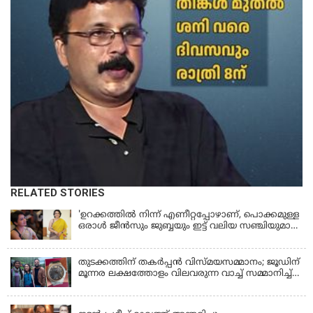
RELATED STORIES
'ഉറക്കത്തിൽ നിന്ന് എണീറ്റപ്പോഴാണ്, പൊക്കമുള്ള
ഒരാൾ ജീൻസും ജുബ്ബയും ഇട്ട് വലിയ സഞ്ചിയുമായി
നടന്നങ്ങു പോകുന്നത് കണ്ടത്; ചോദിച്ചപ്പോൾ
മരിച്ചുപോയെന്ന് പറഞ്ഞു; ആത്മാക്കളെ കണ്ടിട്ടു
ഉണ്ടെന്ന് നടി ലെന
തുടക്കത്തിന് തകർപ്പൻ വിസ്മയസമ്മാനം; ജൂഡിന്
മൂന്നര ലക്ഷത്തോളം വിലവരുന്ന വാച്ച് സമ്മാനിച്ച്
സുചിത്ര
KERALA