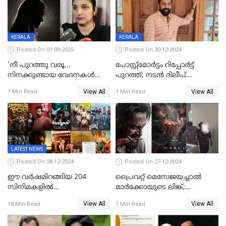
KERALA
KERALA
Posted On 01-09-2025
Posted On 30-12-2024
'നീ പുറത്തു വരൂ...
പോസ്റ്റ്‌മോര്‍ട്ടം റിപ്പോര്‍ട്ട്
നിനക്കുണ്ടായ വേദനകള്‍
പുറത്ത്; നടൻ ദിലീപ്
സധൈര്യം പറയു';
ശങ്കറിന്റെ മരണകാരണം
View All
View All
1 Min Read
1 Min Read
'കരയേണ്ടതും ഒറ്റപ്പെടേണ്ടതും
ആന്തരിക രക്തസ്രാവം
വേട്ടക്കാരനാണ്, വേദനകള്‍
സധൈര്യം പറയു;
പെണ്‍കുട്ടിയോട് റിനി ആര്‍
ജോര്‍ജ്
LATEST NEWS
Posted On 28-12-2024
Posted On 27-12-2024
ഈ വർഷമിറങ്ങിയ 204
പ്രൈവറ്റ് മെസേജയച്ചാല്‍
സിനിമകളിൽ
മാർക്കോയുടെ ലിങ്ക്;
നേട്ടമുണ്ടാക്കിയത് വെറും 26
വ്യാജപതിപ്പ് കേസിൽ ആലുവ
View All
View All
18 Min Read
1 Min Read
ചിത്രങ്ങൾ; 2024ൽ സിനിമാ
സ്വദേശി അറസ്റ്റില്‍
വ്യവസായത്തിന് നഷ്ടം 700