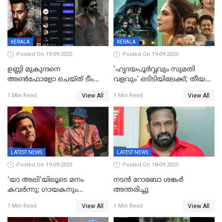
KERALA
KERALA
Posted On 19-09-2025
Posted On 19-09-2025
ഉണ്ണി മുകുന്ദനെ
'ഹൃദയപൂര്‍വ്വവും സുമതി
അൺഫോളോ ചെയ്ത് ടീം
വളവും' ഒടിടിയിലേക്ക്; തീയതി
മാർക്കോ; ലോർഡ്
പുറത്ത്
View All
View All
1 Min Read
1 Min Read
മാർക്കോയിൽ യാഷ്,
പൃഥ്വിരാജ്,
മമ്മുട്ടി,മോഹൻലാൽ..ചർച്ചകളുമായി
സൈബർലോകവും
LATEST NEWS
LATEST NEWS
Posted On 19-09-2025
Posted On 18-09-2025
'യാ അലി'യിലൂടെ മനം
നടൻ റോബോ ശങ്കർ
കവർന്നു; ഗായകനും
അന്തരിച്ചു
നടനുമായ സുബിന്‍ ഗാര്‍ഗ്
View All
View All
1 Min Read
1 Min Read
അന്തരിച്ചു