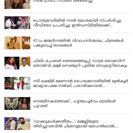
നടൻ പ്രദീപ് റാവത്ത് അന്തരിച്ചു
LATEST NEWS
പൊതുവേദിയില്‍ നടന്‍ മോശമായി സ്പര്‍ശിച്ചു;
വീഡിയോ പ്രചരിച്ചു; ഇന്‍ഡസ്ട്രിയിലേക്ക്
ഇനിയില്ലെന്ന് നടി
KERALA
47-ാം ജന്മദിനത്തിൽ വിവാഹനിശ്ചയം; ചിത്രങ്ങള്‍
പങ്കുവെച്ച് താരങ്ങൾ
KERALA
ഫിലിം ചേംബർ തെരഞ്ഞെടുപ്പ്: സാന്ദ്ര തോമസിന്
തോൽവി; മമ്മി സെഞ്ച്വറി പുതിയ സെക്രട്ടറിയാകും
KERALA
നടി ലക്ഷ്മി മേനോൻ ഹൈക്കോടതിയിൽ മുൻ‌കൂർ
ജാമ്യാപേക്ഷ നൽകി; പരാതിക്കാരൻ
ലൈംഗീകമായി അധിക്ഷേപിച്ചെന്നും നടി
LATEST NEWS
നെഞ്ചിനകത്തേക്ക്... ഹൃദയപൂര്‍വം ട്രെയിലര്‍
പുറത്ത്
LATEST NEWS
'വാക്കുകള്‍ക്കതീതം...'; മമ്മൂട്ടിയുടെ
തിരിച്ചുവരവില്‍ ചിത്രവുമായി മോഹന്‍ലാല്‍;
ഇച്ചാക്കയ്ക്ക് ലാലുവിന്റെ സ്‌നേഹചുംബനം
KERALA