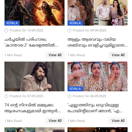
ലക്ഷ്മി
KERALA
KERALA
Posted On 12-09-2025
Posted On 09-09-2025
ചർച്ചയിൽ പരിഹാരം;
ആളും ആരവവും വലിയ
'കാന്താര-2' കേരളത്തിൽ
ശബ്ദവും വെളിച്ചവുമില്ലാതെ
പ്രദർശിപ്പിക്കുമെന്ന്
അതങ്ങ് നിർവഹിച്ചു;
View All
View All
1 Min Read
1 Min Read
ഫിയോക്ക്
വിവാഹിതയായെന്ന്‌ നടി ​
ഗ്രേസ് ആന്റണി
KERALA
Posted On 07-09-2025
Posted On 06-09-2025
74 ന്റെ നിറവിൽ മമ്മുക്ക;
'എല്ലാത്തിനും ഒടുവിലുള്ള
ആശംസകളുമായി ഇന്ത്യൻ
പോയിന്റിലാണ് ഞാൻ, ‘എന്‍റെ
സിനിമാ ലോകം
ചങ്ക് പൊട്ടിപ്പോവുക,
View All
View All
1 Min Read
1 Min Read
സ്നേഹിച്ചയാള്‍ തന്നെ
വഞ്ചിച്ചുപോയി’, ലൈവ്