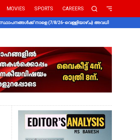
MOVIES
SPORTS
CAREERS
സ്ഥാപനങ്ങൾക്ക് നാളെ (7/8/26-വെള്ളിയാഴ്ച) അവധി
തൃശൂരിൽ