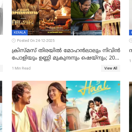
KERALA
Posted On 24-12-2025
ക്രിസ്മസ് തിരയിൽ മോഹൻലാലും നിവിൻ
പോളിയും ഉണ്ണി മുകുന്ദനും ഷെയ്‌നും; 200
1
കോടി മുടക്കിയെത്തുന്ന വൃഷഭയുൾപ്പെടെ
1 Min Read
View All
കാണാം