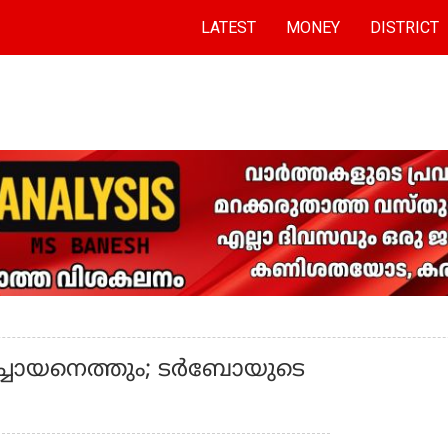
LATEST
MONEY
DISTRICT
്ചായനെത്തും; ടർബോയുടെ