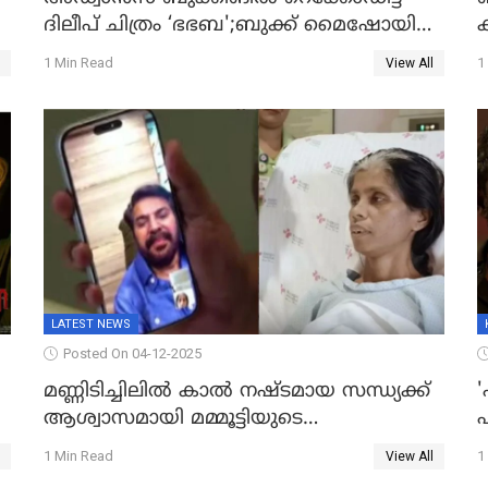
ദിലീപ് ചിത്രം ‘ഭഭബ';ബുക്ക് മൈഷോയില്‍
ക
റെക്കോർഡ് വിൽപ്പന; മണിക്കൂറില്‍
പ
1 Min Read
1
View All
വിറ്റത് 1000ത്തിന് മുകളിൽ ടിക്കറ്റ്
LATEST NEWS
Posted On 04-12-2025
മണ്ണിടിച്ചിലിൽ കാല്‍ നഷ്ടമായ സന്ധ്യക്ക്
ആശ്വാസമായി മമ്മൂട്ടിയുടെ
എ
വീഡിയോകോൾ; കൃത്രിമക്കാല്‍
1 Min Read
1
View All
നല്‍കാമെന്ന് താരം, വീട്