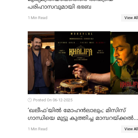
പരിഹാസവുമായി ഭഭബ
1 Min Read
View All
Posted On 06-12-2025
‘ഖലീഫ’യിൽ മോഹൻലാലും; മിസിസ്
ഗാന്ധിയെ മുട്ടു കുത്തിച്ച മാമ്പറയ്ക്കൽ
അഹമ്മദ് അലിയായെത്തും
1 Min Read
View All