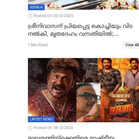
KERALA
Posted On 20-12-2025
ശ്രീനിവാസന് പ്രിയപ്പെട്ട കൊച്ചിയും വിട
നൽകി, മൃതദേഹം വസതിയിൽ;
സംസ്കാരം നാളെ
1 Min Read
View All
LATEST NEWS
Posted On 18-12-2025
മുഖ്യമന്ത്രിയ്ക്കെതിരെ രാഷ്ട്രീയ