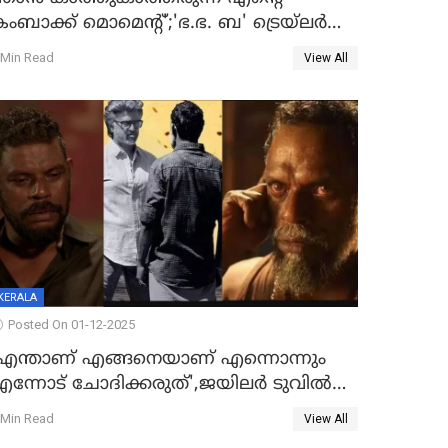
ംബാക്ക് മൊമെന്റ്';'ഭ.ഭ. ബ' ട്രെയ്ലര്‍
ുറത്ത്
 Min Read
View All
KERALA
Posted On 01-12-2025
'എന്താണ് എങ്ങനെയാണ് എന്നൊന്നും
ന്നോട് ചോദിക്കരുത്',ജയിലര്‍ ടുവില്‍
താനുമുണ്ടെന്ന് വിനായകൻ
 Min Read
View All