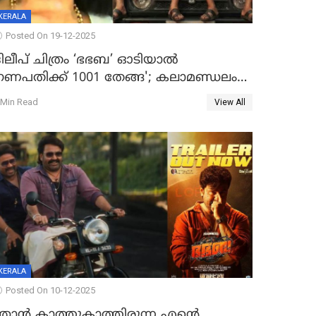
KERALA
Posted On 19-12-2025
ദിലീപ് ചിത്രം ‘ഭഭബ’ ഓടിയാൽ
ഗണപതിക്ക് 1001 തേങ്ങ'; കലാമണ്ഡലം
സത്യഭാമ
 Min Read
View All
KERALA
Posted On 10-12-2025
ഞാന്‍ കാത്തുകാത്തിരുന്ന എന്റെ