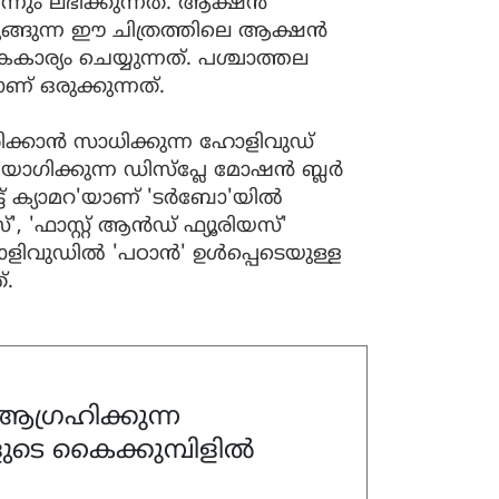
്നും ലഭിക്കുന്നത്. ആക്ഷൻ
ുങ്ങുന്ന ഈ ചിത്രത്തിലെ ആക്ഷൻ
ാര്യം ചെയ്യുന്നത്. പശ്ചാത്തല
ാണ് ഒരുക്കുന്നത്.
രിക്കാൻ സാധിക്കുന്ന ഹോളിവുഡ്
ിക്കുന്ന ഡിസ്‌പ്ലേ മോഷൻ ബ്ലർ
്ട് ക്യാമറ'യാണ് 'ടർബോ'യിൽ
്', 'ഫാസ്റ്റ് ആൻഡ് ഫ്യൂരിയസ്'
ോളിവുഡിൽ 'പഠാൻ' ഉൾപ്പെടെയുള്ള
്.
ഗ്രഹിക്കുന്ന
ുടെ കൈക്കുമ്പിളിൽ