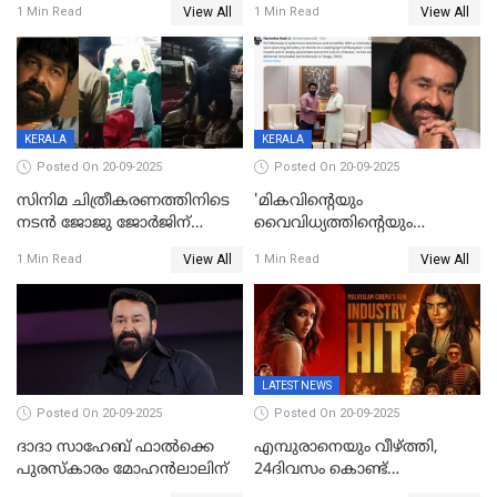
View All
View All
1 Min Read
1 Min Read
മുംബൈയിലേക്ക് മടങ്ങി
KERALA
KERALA
Posted On 20-09-2025
Posted On 20-09-2025
സിനിമ ചിത്രീകരണത്തിനിടെ
'മികവിന്റെയും
നടൻ ജോജു ജോർജിന്
വൈവിധ്യത്തിന്റെയും
അപകടം;നടൻ ദീപക്
പ്രതീകം'; മോഹൻലാലിനെ
View All
View All
1 Min Read
1 Min Read
പറമ്പോലും ഈ സമയം
അഭിനന്ദിച്ച് പ്രധാനമന്ത്രി
ജീപ്പിൽ
LATEST NEWS
Posted On 20-09-2025
Posted On 20-09-2025
ദാദാ സാഹേബ് ഫാൽക്കെ
എമ്പുരാനെയും വീഴ്ത്തി,
പുരസ്‌കാരം മോഹൻലാലിന്
24ദിവസം കൊണ്ട്
മലയാളത്തിലെ പുത്തൻ