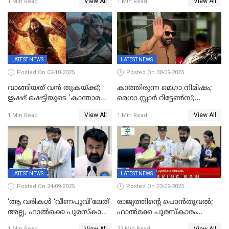
View All
View All
1 Min Read
1 Min Read
നടി ദിവ്യ ഉണ്ണിയല്ലെന്നും
കണ്ടെത്തൽ
സമൂഹമാധ്യമത്തിൽ കുറിപ്പ്
LATEST NEWS
LATEST NEWS
Posted On 02-10-2025
Posted On 30-09-2025
വാങ്ങിയത് വൻ തുകയ്ക്ക്;
കാത്തിരുന്ന മെഗാ നിമിഷം;
ഋഷഭ് ഷെട്ടിയുടെ 'കാന്താര
മെഗാ സ്റ്റാർ റിട്ടേൺസ്;
ചാപ്റ്റർ 1' ഒടിടിയിൽ എവിടെ
7മാസത്തിനു ശേഷം
View All
View All
1 Min Read
1 Min Read
കാണാം
ക്യാമറയ്ക്ക് മുന്നിലേക്ക്
LATEST NEWS
LATEST NEWS
Posted On 24-09-2025
Posted On 23-09-2025
‘ആ വരികള്‍ ‘വീണപൂവി’ലേത്
രാജ്യത്തിന്റെ പൊൻതൂവൽ;
അല്ല, ഫാൽക്കെ പുരസ്‌കാരം
ഫാൽക്കേ പുരസ്കാരം
ഏറ്റുവാങ്ങിക്കൊണ്ട്
ഏറ്റുവാങ്ങി മോഹൻലാൽ,
View All
View All
1 Min Read
33 Min Read