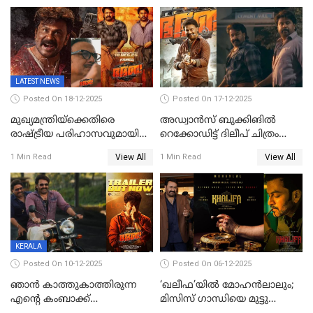
LATEST NEWS
Posted On 18-12-2025
Posted On 17-12-2025
മുഖ്യമന്ത്രിയ്ക്കെതിരെ
അഡ്വാൻസ് ബുക്കിങിൽ
രാഷ്ട്രീയ പരിഹാസവുമായി
റെക്കോഡിട്ട് ദിലീപ് ചിത്രം
ഭഭബ
‘ഭഭബ';ബുക്ക് മൈഷോയില്‍
View All
View All
1 Min Read
1 Min Read
റെക്കോർഡ് വിൽപ്പന;
മണിക്കൂറില്‍ വിറ്റത്
1000ത്തിന് മുകളിൽ ടിക്കറ്റ്
KERALA
Posted On 10-12-2025
Posted On 06-12-2025
ഞാന്‍ കാത്തുകാത്തിരുന്ന
‘ഖലീഫ’യിൽ മോഹൻലാലും;
എന്റെ കംബാക്ക്
മിസിസ് ഗാന്ധിയെ മുട്ടു