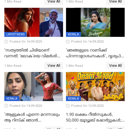
View All
View All
1 Min Read
1 Min Read
അന്തരിച്ചു
LATEST NEWS
KERALA
Posted On 16-09-2025
Posted On 16-09-2025
'സത്യത്തിൽ ചിരിയാണ്
'ഞങ്ങളുടെ റാണിക്ക്
വന്നത്; ‘ലോക’യെ വിമർശിച്ച്
പിറന്നാളാശംസകൾ', ദൃശ്യം3-
മുരളി തുമ്മാരുകുടി
യിലെ മീനയുടെ ക്യാരക്റ്റർ
View All
View All
1 Min Read
1 Min Read
പോസ്റ്റർ പുറത്തുവിട്ടു
KERALA
KERALA
Posted On 13-09-2025
Posted On 12-09-2025
'ആളുകള്‍ എന്നെ മറന്നാലും
1.90 ലക്ഷം റീല്‍സുകള്‍,
ആ റിസ്ക് ഞാൻ
50,000 യൂട്യൂബ് ഷോര്‍ട്ടുകള്‍;
ഏറ്റെടുക്കുന്നു'; അപകടം
ആടിയും പാടിയും ആഗോള