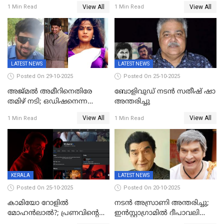
നേട്ടവുമായി പ്രണവ്
ബോയ്സ് മികച്ച ചിത്രം
View All
View All
1 Min Read
1 Min Read
മോഹൻലാൽ, 'ഡീയസ്
ഈറേ' കുതിപ്പ്
LATEST NEWS
LATEST NEWS
Posted On 29-10-2025
Posted On 25-10-2025
അജ്മല്‍ അമീറിനെതിരേ
ബോളിവുഡ് നടൻ സതീഷ് ഷാ
തമിഴ് നടി; ഒഡിഷനെന്ന
അന്തരിച്ചു
വ്യാജേന ഹോട്ടല്‍മുറിയിലേക്ക്
View All
View All
1 Min Read
1 Min Read
വിളിച്ചു, മോശം പെരുമാറ്റം
KERALA
LATEST NEWS
Posted On 25-10-2025
Posted On 20-10-2025
കാമിയോ റോളിൽ
നടന്‍ അസ്രാണി അന്തരിച്ചു;
മോഹൻലാൽ?; പ്രണവിന്റെ
ഇന്‍‌സ്റ്റാഗ്രാമില്‍ ദീപാവലി
ചിത്രത്തിന്റെ ട്രെയിലറിന്
ആശംസ നേര്‍ന്ന്