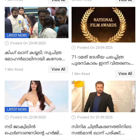
മോഹന്‍ലാല്‍ ഉദ്ധരിച്ച
സിനിമ ആത്മാവിന്റെ
വരികളെ ചൊല്ലി
സ്പന്ദനമെന്ന് ലാൽ;
സാമൂഹികമാധ്യമങ്ങളില്‍
ഉർവശിക്കും വിജയരാഘവനും
ചര്‍ച്ച
ദേശീയ അവാർഡ്
LATEST NEWS
Posted On 23-09-2025
Posted On 23-09-2025
കിംഗ് ഖാന് കയ്യടി; സുചിത്ര
71-ാമത് ദേശീയ ചലച്ചിത്ര
മോഹൻലാലിനായി കസേര
പുരസ്‌കാരം ഇന്ന് വിതരണം
ഒരുക്കിക്കൊടുത്ത് ഷാരുഖ്
View All
ചെയ്യും
1 Min Read
ഖാൻ
View All
1 Min Read
LATEST NEWS
Posted On 22-09-2025
Posted On 21-09-2025
നടി ജാക്വിലിന്‍
സിനിമ ചിത്രീകരണത്തിനിടെ
ഫെര്‍ണാണ്ടസിന്റെ ഹര്‍ജി
സൽമാൻ ഖാന് പരിക്ക്;
സുപ്രീം കോടതി തള്ളി
ചികിത്സയിൽ;