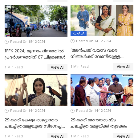
KERALA
Posted On 14-12-2024
Posted On 15-12-2024
'അന്‍പത് വയസ് വരെ
IFFK 2024; മൂന്നാം ദിനത്തില്‍
നിങ്ങള്‍ക്ക് വേണ്ടിയുള്ള
പ്രദര്‍ശനത്തിന് 67 ചിത്രങ്ങള്‍
ജീവിതമായിരുന്നു'; ഇനി ഒരു
View All
1 Min Read
View All
1 Min Read
കൂട്ട് ആവശ്യമുണ്ട്; കല്യാണം
കഴിക്കാമെന്ന് തോന്നി
തുടങ്ങിയിട്ടുണ്ടെന്ന് നിഷ
സാരംഗ്
Posted On 14-12-2024
Posted On 14-12-2024
29-ാമത് കേരള രാജ്യാന്തര
29-ാമത് അന്താരാഷ്‌ട്ര
ചലച്ചിത്രമേളയുടെ സിഗ്നേച്ചർ
ചലച്ചിത്ര മേളയ്‌ക്ക് തുടക്കം
ഫിലിം 'സ്വപ്നായനം'
View All
View All
1 Min Read
1 Min Read