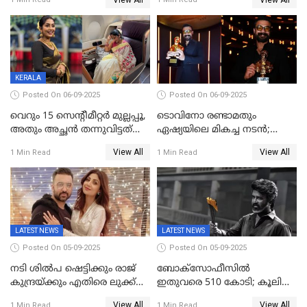
സ്നേഹിച്ചയാള്‍ തന്നെ
വഞ്ചിച്ചുപോയി’, ലൈവ്
വിഡിയോയിൽ
പൊട്ടിക്കരഞ്ഞ് നടി
KERALA
Posted On 06-09-2025
Posted On 06-09-2025
വെറും 15 സെന്റീമീറ്റര്‍ മുല്ലപ്പൂ,
ടൊവിനോ രണ്ടാമതും
അതും അച്ഛൻ തന്നുവിട്ടത്
ഏഷ്യയിലെ മികച്ച നടന്‍;
കൈവശം വച്ചതിന് ഒരു
2025ലെ സെപ്റ്റിമിയസ്
View All
View All
1 Min Read
1 Min Read
ലക്ഷം രൂപ പിഴ; നവ്യ
പുരസ്‌കാരം
28ദിവസത്തിനകം പിഴ
അടയ്ക്കണം
LATEST NEWS
LATEST NEWS
Posted On 05-09-2025
Posted On 05-09-2025
നടി ശിൽപ ഷെട്ടിക്കും രാജ്
ബോക്സോഫീസിൽ
കുന്ദ്രയ്ക്കും എതിരെ ലുക്ക്
ഇതുവരെ 510 കോടി; കൂലി
ഔട്ട് നോട്ടീസ്
ഇനി ഒടിടിയിലേക്ക്, റിലീസ്
View All
View All
1 Min Read
1 Min Read