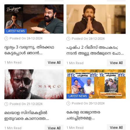
മുന്നിൽ ഹാജരായി
LATEST NEWS
Posted On 24-12-2024
Posted On 24-12-2024
ദൃശ്യം 3 വരുന്നു, തിരക്കഥ
പുഷ്പ 2 റിലീസ് അപകടം;
കേട്ടപ്പോള്‍ ഞാന്‍
നടന്‍ അല്ലു അര്‍ജുനെ ചോദ്യം
ഞെട്ടിപ്പോയി,അഭിമുഖത്തിൽ
ചെയ്യും
View All
1 Min Read
View All
1 Min Read
സ്ഥിരീകരിച്ച് മോഹൻലാൽ
LATEST NEWS
Posted On 20-12-2024
Posted On 21-12-2024
കേരള രാജ്യാന്തര
മലയാള സിനിമകളിൽ
ചലച്ചിത്രമേള
ഇതുവരെ കാണാത്ത
സമാപിച്ചു,സ്പിരിറ്റ് ഓഫ്
വയലൻസുമായി ഉണ്ണി
View All
1 Min Read
View All
1 Min Read
സിനിമ അവാര്‍ഡ്