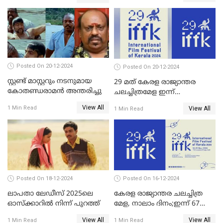
മുകുന്ദൻ ചിത്രം മാർക്കോ
സംവിധായിക പായല്‍
കപാഡിയയ്ക്ക് സമ്മാനിച്ചു;
ഫെമിനിച്ചി ഫാത്തിമയ്ക്ക്
അഞ്ച് പുരസ്കാരം
Posted On 20-12-2024
Posted On 20-12-2024
സ്റ്റണ്ട് മാസ്റ്ററും നടനുമായ
29 മത് കേരള രാജ്യാന്തര
കോതണ്ഡരാമൻ അന്തരിച്ചു
ചലച്ചിത്രമേള ഇന്ന്
സമാപിക്കും
View All
1 Min Read
View All
1 Min Read
Posted On 18-12-2024
Posted On 16-12-2024
ലാപതാ ലേഡീസ് 2025ലെ
കേരള രാജ്യാന്തര ചലച്ചിത്ര
ഓസ്‌ക്കാറില്‍ നിന്ന് പുറത്ത്
മേള, നാലാം ദിനം;ഇന്ന് 67
ചിത്രങ്ങൾ പ്രദർശിപ്പിക്കും
View All
View All
1 Min Read
1 Min Read