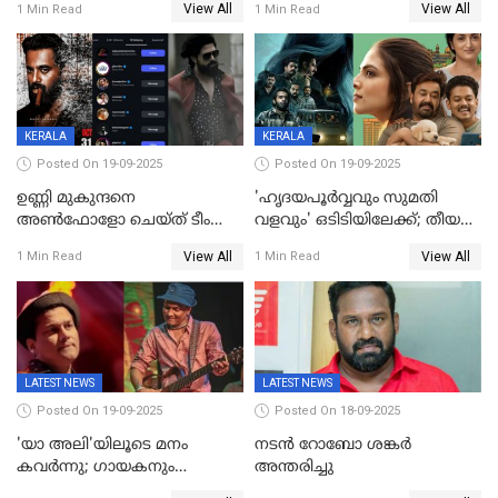
View All
View All
1 Min Read
1 Min Read
ഇൻഡസ്ട്രി ഹിറ്റ്;
റെക്കോർഡുമായി ലോക
KERALA
KERALA
Posted On 19-09-2025
Posted On 19-09-2025
ഉണ്ണി മുകുന്ദനെ
'ഹൃദയപൂര്‍വ്വവും സുമതി
അൺഫോളോ ചെയ്ത് ടീം
വളവും' ഒടിടിയിലേക്ക്; തീയതി
മാർക്കോ; ലോർഡ്
പുറത്ത്
View All
View All
1 Min Read
1 Min Read
മാർക്കോയിൽ യാഷ്,
പൃഥ്വിരാജ്,
മമ്മുട്ടി,മോഹൻലാൽ..ചർച്ചകളുമായി
സൈബർലോകവും
LATEST NEWS
LATEST NEWS
Posted On 19-09-2025
Posted On 18-09-2025
'യാ അലി'യിലൂടെ മനം
നടൻ റോബോ ശങ്കർ
കവർന്നു; ഗായകനും
അന്തരിച്ചു
നടനുമായ സുബിന്‍ ഗാര്‍ഗ്