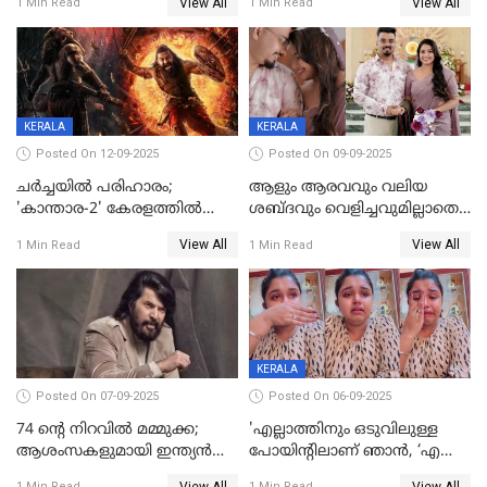
View All
View All
1 Min Read
1 Min Read
മനസിലായി, കടുത്ത
ഹിറ്റായി ഓണം മൂഡ് ഗാനം
തീരുമാനവുമായി ഐശ്വര്യ
ലക്ഷ്മി
KERALA
KERALA
Posted On 12-09-2025
Posted On 09-09-2025
ചർച്ചയിൽ പരിഹാരം;
ആളും ആരവവും വലിയ
'കാന്താര-2' കേരളത്തിൽ
ശബ്ദവും വെളിച്ചവുമില്ലാതെ
പ്രദർശിപ്പിക്കുമെന്ന്
അതങ്ങ് നിർവഹിച്ചു;
View All
View All
1 Min Read
1 Min Read
ഫിയോക്ക്
വിവാഹിതയായെന്ന്‌ നടി ​
ഗ്രേസ് ആന്റണി
KERALA
Posted On 07-09-2025
Posted On 06-09-2025
74 ന്റെ നിറവിൽ മമ്മുക്ക;
'എല്ലാത്തിനും ഒടുവിലുള്ള
ആശംസകളുമായി ഇന്ത്യൻ
പോയിന്റിലാണ് ഞാൻ, ‘എന്‍റെ
സിനിമാ ലോകം
ചങ്ക് പൊട്ടിപ്പോവുക,
View All
View All
1 Min Read
1 Min Read