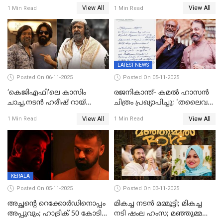
മത്സരവിഭാഗത്തിലേക്ക്
View All
View All
1 Min Read
1 Min Read
മലയാളത്തില്‍നിന്ന്
ഏകചിത്രമായി 'എആര്‍എം';
LATEST NEWS
Posted On 06-11-2025
Posted On 05-11-2025
‘കെജിഎഫി’ലെ കാസിം
രജനികാന്ത്- കമൽ ഹാസൻ
ചാച്ച,നടൻ ഹരീഷ് റായ്
ചിത്രം പ്രഖ്യാപിച്ചു; 'തലൈവർ
അന്തരിച്ചു
173' റിലീസ് 2027 പൊങ്കലിന്
View All
View All
1 Min Read
1 Min Read
KERALA
Posted On 05-11-2025
Posted On 03-11-2025
അച്ഛന്റെ റെക്കോർഡിനൊപ്പം
മികച്ച നടൻ മമ്മൂട്ടി; മികച്ച
അപ്പുവും; ഹാട്രിക് 50 കോടി
നടി ഷംല ഹംസ; മഞ്ഞുമ്മൽ