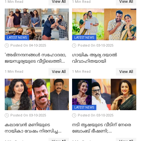
View All
View All
1 Min Read
1 Min Read
നിഗത്തിന്റെ ഹാൽ
അധ്യായം, വിസ്മയമായി
സിനിമയ്ക്ക്
ലോക 300 കോടി ക്ലബ്ബിൽ
സെൻസർബോർഡിന്റെ
കടുംവെട്ട്
LATEST NEWS
LATEST NEWS
Posted On 04-10-2025
Posted On 03-10-2025
'അഭിനന്ദനങ്ങൾ സഹോദരാ,
ഗായിക ആര്യ ദയാൽ
ജയസൂര്യയുടെ വീട്ടിലെത്തി
വിവാഹിതയായി
ഋഷഭ് ഷെട്ടി; കേക്ക് മുറിച്ച്
View All
View All
1 Min Read
1 Min Read
ആഘോഷം'
LATEST NEWS
Posted On 03-10-2025
Posted On 03-10-2025
കലാഭവൻ മണിയുടെ
നടി തൃഷയുടെ വീടിന് നേരെ
നായികാ വേഷം നിരസിച്ച
ബോംബ് ഭീഷണി;
നടിയെക്കുറിച്ച് വിനയൻ; "ആ
പരിശോധനയിൽ വ്യാജമെന്ന്