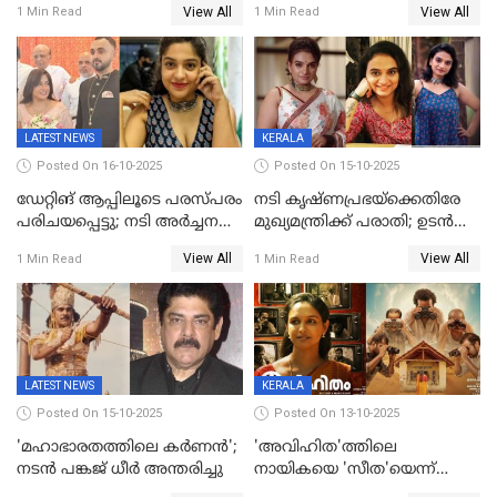
View All
View All
1 Min Read
1 Min Read
പിന്നാലെ ഡിപി; ചർച്ചയായി
മണിക്കൂറുകള്‍ക്കകം
സോഷ്യൽ മീഡിയ ചിത്രങ്ങൾ
വിയോഗം
LATEST NEWS
KERALA
Posted On 16-10-2025
Posted On 15-10-2025
ഡേറ്റിങ് ആപ്പിലൂടെ പരസ്പരം
നടി കൃഷ്ണപ്രഭയ്‌ക്കെതിരേ
പരിചയപ്പെട്ടു; നടി അർച്ചന
മുഖ്യമന്ത്രിക്ക് പരാതി; ഉടൻ
കവി വിവാഹിതയായി
ഇടപെടല്‍ വേണമെന്നും
View All
View All
1 Min Read
1 Min Read
പരാതിയിൽ
LATEST NEWS
KERALA
Posted On 15-10-2025
Posted On 13-10-2025
'മഹാഭാരതത്തിലെ കർണന്‍';
'അവിഹിത'ത്തിലെ
നടൻ പങ്കജ് ധീർ അന്തരിച്ചു
നായികയെ 'സീത'യെന്ന്
വിളിക്കണ്ട; വെട്ടി സെൻസർ