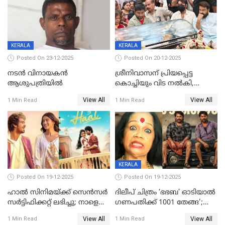
വൃഷഭയുൾപ്പെടെ കാണാം
KERALA
KERALA
Posted On 23-12-2025
Posted On 20-12-2025
നടൻ വിനായകൻ
ശ്രീനിവാസന് പ്രിയപ്പെട്ട
ആശുപത്രിയിൽ
കൊച്ചിയും വിട നൽകി,
മൃതദേഹം വസതിയിൽ;
View All
View All
1 Min Read
1 Min Read
സംസ്കാരം നാളെ
KERALA
Posted On 19-12-2025
Posted On 19-12-2025
ഹാല്‍ സിനിമയ്ക്ക് സെന്‍സര്‍
ദിലീപ് ചിത്രം ‘ഭഭബ’ ഓടിയാൽ
സര്‍ട്ടിഫിക്കറ്റ് ലഭിച്ചു; നാളെ
ഗണപതിക്ക് 1001 തേങ്ങ';
ട്രെയ്ലര്‍ പുറത്ത് വിടും
കലാമണ്ഡലം സത്യഭാമ
View All
View All
1 Min Read
1 Min Read