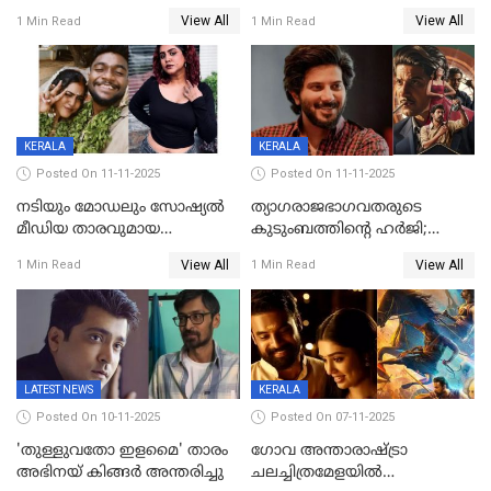
യുവതിയുടെ പരാക്രമം;
അറിയാമോ?
View All
View All
1 Min Read
1 Min Read
ബിയര്‍ കുപ്പി തലയ്ക്ക് അടിച്ച്
വില്ലത്തരത്തിന്റെ അങ്ങേയറ്റം;
പൊട്ടിക്കുമെന്ന്
മമ്മൂട്ടി മാജിക്ക്, കളങ്കാവല്‍
ഭീഷണി;അശ്ലീല
ട്രെയിലര്‍ പുറത്ത്
മെസേജുകളും വെളിപ്പെടുത്തി
മൃദുല വിജയ്
KERALA
KERALA
Posted On 11-11-2025
Posted On 11-11-2025
നടിയും മോഡലും സോഷ്യൽ
ത്യാഗരാജഭാഗവതരുടെ
മീഡിയ താരവുമായ
കുടുംബത്തിന്റെ ഹര്‍ജി;
'മസ്താനി' വിവാഹിതയായി,
ദുല്‍ഖര്‍ സല്‍മാന്
View All
View All
1 Min Read
1 Min Read
ഇന്ന്‌ നല്ലൊരു ബിസി ഡേ
ഹൈക്കോടതി നോട്ടീസ്‌
ആയിരുന്നുവെന്ന് നന്ദിത
ശങ്കര
LATEST NEWS
KERALA
Posted On 10-11-2025
Posted On 07-11-2025
'തുള്ളുവതോ ഇളമൈ' താരം
ഗോവ അന്താരാഷ്ട്രാ
അഭിനയ് കിങ്ങർ അന്തരിച്ചു
ചലച്ചിത്രമേളയില്‍