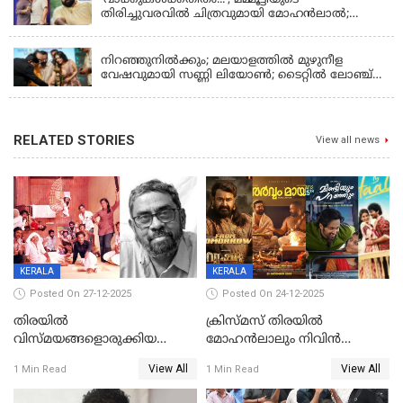
തിരിച്ചുവരവില്‍ ചിത്രവുമായി മോഹന്‍ലാല്‍;
ഇച്ചാക്കയ്ക്ക് ലാലുവിന്റെ സ്‌നേഹചുംബനം
KERALA
നിറഞ്ഞുനിൽക്കും; മലയാളത്തിൽ മുഴുനീള
വേഷവുമായി സണ്ണി ലിയോൺ; ടൈറ്റിൽ ലോഞ്ച്
നടന്നു
RELATED STORIES
View all news
KERALA
KERALA
Posted On 27-12-2025
Posted On 24-12-2025
തിരയിൽ
ക്രിസ്മസ് തിരയിൽ
വിസ്മയങ്ങളൊരുക്കിയ
മോഹൻലാലും നിവിൻ
കലാസംവിധായകന്‍, കെ
പോളിയും ഉണ്ണി മുകുന്ദനും
View All
View All
1 Min Read
1 Min Read
ശേഖര്‍ അന്തരിച്ചു
ഷെയ്‌നും; 200 കോടി
മുടക്കിയെത്തുന്ന