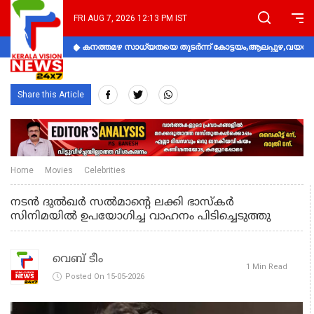
FRI AUG 7, 2026 12:13 PM IST
കനത്തമഴ സാധ്യതയെ തുടർന്ന് കോട്ടയം,ആലപ്പുഴ,വയനാട്
Share this Article
Home
Movies
Celebrities
നടൻ ദുൽഖർ സൽമാന്റെ ലക്കി ഭാസ്കർ
സിനിമയിൽ ഉപയോഗിച്ച വാഹനം പിടിച്ചെടുത്തു
വെബ് ടീം
1 Min Read
Posted On 15-05-2026