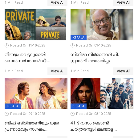
View All
View All
1 Min Read
1 Min Read
ബോർഡ്
KERALA
Posted On 11-10-2025
Posted On 09-10-2025
വീണ്ടും വെട്ടലുമായി
സിനിമാ നിർമാതാവ് പി.
സെന്‍സര്‍ ബോര്‍ഡ്;
സ്റ്റാൻലി അന്തരിച്ചു
'പ്രൈവറ്റ്' സിനിമയില്‍
View All
View All
1 Min Read
1 Min Read
തിരുത്തല്‍
KERALA
KERALA
Posted On 09-10-2025
Posted On 08-10-2025
ബീഫ് ബിരിയാണിയും ധ്വജ
41 ദിവസം കൊണ്ട്
പ്രണാമവും സംഘം
ചരിത്രനേട്ടം! മലയാള
കാവലുണ്ടും വേണ്ട'; ഷെയ്ൻ
സിനിമയിൽ പുതിയ