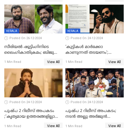
ചിത്രങ്ങൾ; 2024ൽ സിനിമാ
സ്വദേശി അറസ്റ്റില്‍
വ്യവസായത്തിന് നഷ്ടം 700
കോടി; അഭിനേതാക്കൾ
പ്രതിഫലം കുറയ്ക്കണമെന്നും
നിർമാതാക്കളുടെ സംഘടന
KERALA
KERALA
Posted On 26-12-2024
Posted On 24-12-2024
സീരിയല്‍ ഷൂട്ടിംഗിനിടെ
‘കുട്ടികൾ മാർക്കോ
ലൈംഗികാതിക്രമം; ബിജു
കാണുന്നത് തടയണം’;
സോപാനത്തിനും എസ് പി
തിയറ്ററുകളിൽ
View All
View All
1 Min Read
1 Min Read
ശ്രീകുമാറിനുമെതിരെ കേസ്
മാതാപിതാക്കൾക്കൊപ്പം
കുട്ടികളുമെത്തുന്നു;
മുഖ്യമന്ത്രിക്ക് പരാതി നൽകി
കെപിസിസി അംഗം
Posted On 24-12-2024
Posted On 24-12-2024
പുഷ്‌പ 2 റിലീസ് അപകടം
പുഷ്പ 2 റിലീസ് അപകടം;
;'കൃത്യമായ ഉത്തരങ്ങളില്ലാതെ
നടന്‍ അല്ലു അര്‍ജുൻ
അല്ലു അർജുൻ'
അന്വേഷണ സംഘത്തിന്
View All
View All
1 Min Read
1 Min Read