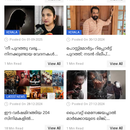
തീയതി പുറത്ത്
KERALA
KERALA
Posted On 01-09-2025
Posted On 30-12-2024
'നീ പുറത്തു വരൂ...
പോസ്റ്റ്‌മോര്‍ട്ടം റിപ്പോര്‍ട്ട്
നിനക്കുണ്ടായ വേദനകള്‍
പുറത്ത്; നടൻ ദിലീപ്
സധൈര്യം പറയു';
ശങ്കറിന്റെ മരണകാരണം
View All
View All
1 Min Read
1 Min Read
'കരയേണ്ടതും ഒറ്റപ്പെടേണ്ടതും
ആന്തരിക രക്തസ്രാവം
വേട്ടക്കാരനാണ്, വേദനകള്‍
സധൈര്യം പറയു;
പെണ്‍കുട്ടിയോട് റിനി ആര്‍
ജോര്‍ജ്
LATEST NEWS
Posted On 28-12-2024
Posted On 27-12-2024
ഈ വർഷമിറങ്ങിയ 204
പ്രൈവറ്റ് മെസേജയച്ചാല്‍
സിനിമകളിൽ
മാർക്കോയുടെ ലിങ്ക്;
നേട്ടമുണ്ടാക്കിയത് വെറും 26
വ്യാജപതിപ്പ് കേസിൽ ആലുവ
View All
View All
18 Min Read
1 Min Read