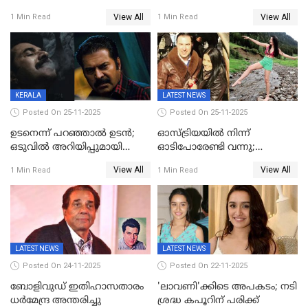
ബോർഡ്, 'എട്ട് സീനുകൾ
നൽകിയില്ല; എസ്ഐആർ
View All
View All
1 Min Read
1 Min Read
മാറ്റണം';പൊങ്കാല റിലീസ് മാറ്റി
സൂപ്പർവൈസർ
ജീവനൊടുക്കി
KERALA
LATEST NEWS
Posted On 25-11-2025
Posted On 25-11-2025
ഉടനെന്ന് പറഞ്ഞാൽ ഉടൻ;
ഓസ്ട്രിയയിൽ നിന്ന്
ഒടുവിൽ അറിയിപ്പുമായി
ഓടിപോരേണ്ടി വന്നു;
മമ്മൂട്ടി, കളങ്കാവൽ പുതിയ
വൈകാരികമായും
View All
View All
1 Min Read
1 Min Read
റിലീസ് തീയതി പുറത്ത്
ശാരീരികമായും ഉപദ്രവിച്ചു;
ഭർത്താവിനെതിരെ 50 കോടി
രൂപ നഷ്ടപരിഹാരം
ആവശ്യപ്പെട്ട് മുൻ മിസ് ഇന്ത്യ
LATEST NEWS
LATEST NEWS
Posted On 24-11-2025
Posted On 22-11-2025
ബോളിവുഡ് ഇതിഹാസതാരം
'ലാവണി'ക്കിടെ അപകടം; നടി
ധർമേന്ദ്ര അന്തരിച്ചു
ശ്രദ്ധ കപൂറിന് പരിക്ക്