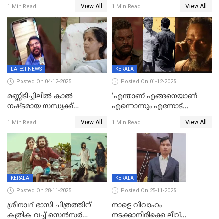
മൊമെന്റ്';'ഭ.ഭ. ബ' ട്രെയ്ലര്‍
കുത്തിച്ച മാമ്പറയ്ക്കൽ
View All
View All
1 Min Read
1 Min Read
പുറത്ത്
അഹമ്മദ് അലിയായെത്തും
LATEST NEWS
KERALA
Posted On 04-12-2025
Posted On 01-12-2025
മണ്ണിടിച്ചിലിൽ കാല്‍
'എന്താണ് എങ്ങനെയാണ്
നഷ്ടമായ സന്ധ്യക്ക്
എന്നൊന്നും എന്നോട്
ആശ്വാസമായി മമ്മൂട്ടിയുടെ
ചോദിക്കരുത്',ജയിലര്‍ ടുവില്‍
View All
View All
1 Min Read
1 Min Read
വീഡിയോകോൾ;
താനുമുണ്ടെന്ന് വിനായകൻ
കൃത്രിമക്കാല്‍ നല്‍കാമെന്ന്
താരം, വീട്
നിര്‍മിക്കുന്നതിനുള്ള
ഇടപെടലും നടത്തും
KERALA
KERALA
Posted On 28-11-2025
Posted On 25-11-2025
ശ്രീനാഥ് ഭാസി ചിത്രത്തിന്
നാളെ വിവാഹം
കത്രിക വച്ച് സെൻസർ
നടക്കാനിരിക്കെ ലീവ്