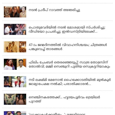
KERALA
നടൻ പ്രദീപ് റാവത്ത് അന്തരിച്ചു
LATEST NEWS
പൊതുവേദിയില്‍ നടന്‍ മോശമായി സ്പര്‍ശിച്ചു;
വീഡിയോ പ്രചരിച്ചു; ഇന്‍ഡസ്ട്രിയിലേക്ക്
ഇനിയില്ലെന്ന് നടി
KERALA
47-ാം ജന്മദിനത്തിൽ വിവാഹനിശ്ചയം; ചിത്രങ്ങള്‍
പങ്കുവെച്ച് താരങ്ങൾ
KERALA
ഫിലിം ചേംബർ തെരഞ്ഞെടുപ്പ്: സാന്ദ്ര തോമസിന്
തോൽവി; മമ്മി സെഞ്ച്വറി പുതിയ സെക്രട്ടറിയാകും
KERALA
നടി ലക്ഷ്മി മേനോൻ ഹൈക്കോടതിയിൽ മുൻ‌കൂർ
ജാമ്യാപേക്ഷ നൽകി; പരാതിക്കാരൻ
ലൈംഗീകമായി അധിക്ഷേപിച്ചെന്നും നടി
LATEST NEWS
നെഞ്ചിനകത്തേക്ക്... ഹൃദയപൂര്‍വം ട്രെയിലര്‍
പുറത്ത്
LATEST NEWS
'വാക്കുകള്‍ക്കതീതം...'; മമ്മൂട്ടിയുടെ