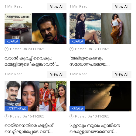
View All
View All
1 Min Read
1 Min Read
KERALA
KERALA
Posted On 20-11-2025
Posted On 17-11-2025
വരാൻ കുറച്ച് വൈകും;
'അദ്‌ഭുതകരവും
മമ്മൂട്ടിയുടെ 'കളങ്കാവൽ'
സമാധാനപരമായ
റിലീസ് മാറ്റി
ഘട്ടത്തിലാണിപ്പോൾ';
View All
View All
1 Min Read
1 Min Read
വിവാഹമോചിതയായെന്ന് മീര
വാസുദേവൻ
LATEST NEWS
KERALA
Posted On 15-11-2025
Posted On 13-11-2025
റെയ്ജനെതിരെ ഷൂട്ടിംഗ്
‘ഏറ്റവും സുഖം എന്തിനെ
സെറ്റിലുൾപ്പെടെ വന്ന്
കൊല്ലുമ്പോഴാണെന്ന്