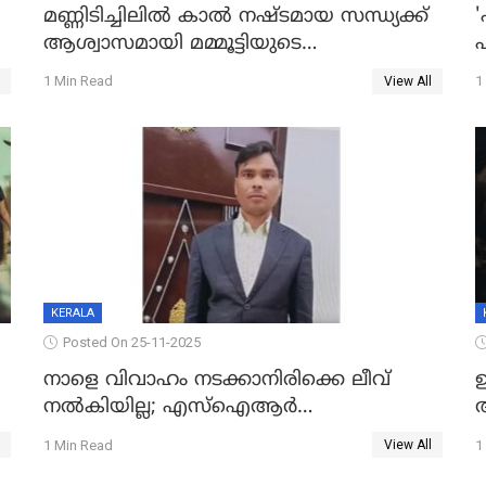
മണ്ണിടിച്ചിലിൽ കാല്‍ നഷ്ടമായ സന്ധ്യക്ക്
ആശ്വാസമായി മമ്മൂട്ടിയുടെ
എ
വീഡിയോകോൾ; കൃത്രിമക്കാല്‍
1 Min Read
1
View All
നല്‍കാമെന്ന് താരം, വീട്
നിര്‍മിക്കുന്നതിനുള്ള ഇടപെടലും നടത്തും
KERALA
Posted On 25-11-2025
നാളെ വിവാഹം നടക്കാനിരിക്കെ ലീവ്
നൽകിയില്ല; എസ്ഐആർ
അ
സൂപ്പർവൈസർ ജീവനൊടുക്കി
1 Min Read
1
View All