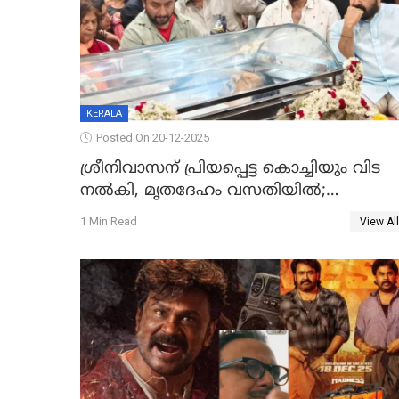
KERALA
Posted On 20-12-2025
ശ്രീനിവാസന് പ്രിയപ്പെട്ട കൊച്ചിയും വിട
നൽകി, മൃതദേഹം വസതിയിൽ;
സംസ്കാരം നാളെ
1 Min Read
View All