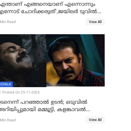
'എന്താണ് എങ്ങനെയാണ് എന്നൊന്നും
ന്നോട് ചോദിക്കരുത്',ജയിലര്‍ ടുവില്‍
താനുമുണ്ടെന്ന് വിനായകൻ
 Min Read
View All
KERALA
Posted On 25-11-2025
ഉടനെന്ന് പറഞ്ഞാൽ ഉടൻ; ഒടുവിൽ
റിയിപ്പുമായി മമ്മൂട്ടി, കളങ്കാവൽ
പുതിയ റിലീസ് തീയതി പുറത്ത്
 Min Read
View All