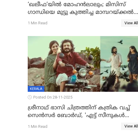
‘ഖലീഫ’യിൽ മോഹൻലാലും; മിസിസ്
ഗാന്ധിയെ മുട്ടു കുത്തിച്ച മാമ്പറയ്ക്കൽ
അഹമ്മദ് അലിയായെത്തും
1 Min Read
View All
KERALA
Posted On 28-11-2025
ശ്രീനാഥ് ഭാസി ചിത്രത്തിന് കത്രിക വച്ച്
സെൻസർ ബോർഡ്, 'എട്ട് സീനുകൾ
മാറ്റണം';പൊങ്കാല റിലീസ് മാറ്റി
1 Min Read
View All