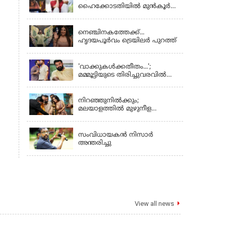
ഹൈക്കോടതിയിൽ മുൻ‌കൂർ
ജാമ്യാപേക്ഷ നൽകി;
LATEST NEWS
പരാതിക്കാരൻ ലൈംഗീകമായി
അധിക്ഷേപിച്ചെന്നും നടി
നെഞ്ചിനകത്തേക്ക്...
ഹൃദയപൂര്‍വം ട്രെയിലര്‍ പുറത്ത്
LATEST NEWS
'വാക്കുകള്‍ക്കതീതം...';
മമ്മൂട്ടിയുടെ തിരിച്ചുവരവില്‍
ചിത്രവുമായി മോഹന്‍ലാല്‍;
KERALA
ഇച്ചാക്കയ്ക്ക് ലാലുവിന്റെ
സ്‌നേഹചുംബനം
നിറഞ്ഞുനിൽക്കും;
മലയാളത്തിൽ മുഴുനീള
വേഷവുമായി സണ്ണി ലിയോൺ;
KERALA
ടൈറ്റിൽ ലോഞ്ച് നടന്നു
സംവിധായകൻ നിസാർ
അന്തരിച്ചു
View all news