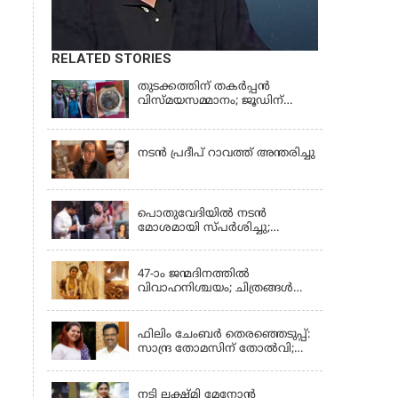
RELATED STORIES
തുടക്കത്തിന് തകർപ്പൻ
വിസ്മയസമ്മാനം; ജൂഡിന്
മൂന്നര ലക്ഷത്തോളം വിലവരുന്ന
KERALA
വാച്ച് സമ്മാനിച്ച് സുചിത്ര
നടൻ പ്രദീപ് റാവത്ത് അന്തരിച്ചു
LATEST NEWS
പൊതുവേദിയില്‍ നടന്‍
മോശമായി സ്പര്‍ശിച്ചു;
വീഡിയോ പ്രചരിച്ചു;
KERALA
ഇന്‍ഡസ്ട്രിയിലേക്ക്
ഇനിയില്ലെന്ന് നടി
47-ാം ജന്മദിനത്തിൽ
വിവാഹനിശ്ചയം; ചിത്രങ്ങള്‍
പങ്കുവെച്ച് താരങ്ങൾ
KERALA
ഫിലിം ചേംബർ തെരഞ്ഞെടുപ്പ്:
സാന്ദ്ര തോമസിന് തോൽവി;
മമ്മി സെഞ്ച്വറി പുതിയ
KERALA
സെക്രട്ടറിയാകും
നടി ലക്ഷ്മി മേനോൻ