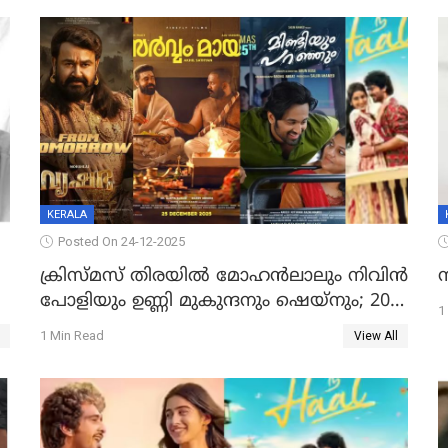
KERALA
Posted On 24-12-2025
ക്രിസ്മസ് തിരയിൽ മോഹൻലാലും നിവിൻ
പോളിയും ഉണ്ണി മുകുന്ദനും ഷെയ്‌നും; 200
1
കോടി മുടക്കിയെത്തുന്ന വൃഷഭയുൾപ്പെടെ
1 Min Read
View All
കാണാം