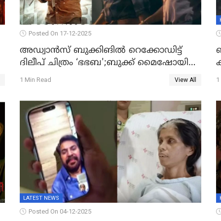
Posted On 17-12-2025
അഡ്വാൻസ് ബുക്കിങിൽ റെക്കോഡിട്ട്
ദിലീപ് ചിത്രം ‘ഭഭബ';ബുക്ക് മൈഷോയില്‍
ക
റെക്കോർഡ് വിൽപ്പന; മണിക്കൂറില്‍
പ
1 Min Read
1
View All
വിറ്റത് 1000ത്തിന് മുകളിൽ ടിക്കറ്റ്
LATEST NEWS
Posted On 04-12-2025