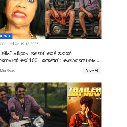
KERALA
Posted On 19-12-2025
ദിലീപ് ചിത്രം ‘ഭഭബ’ ഓടിയാൽ
ഗണപതിക്ക് 1001 തേങ്ങ'; കലാമണ്ഡലം
സത്യഭാമ
 Min Read
View All