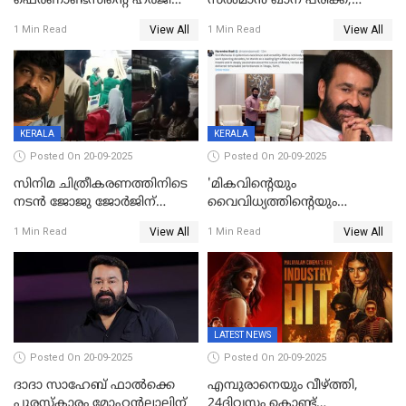
ഫെര്‍ണാണ്ടസിന്റെ ഹര്‍ജി
സൽമാൻ ഖാന് പരിക്ക്;
സുപ്രീം കോടതി തള്ളി
ചികിത്സയിൽ;
View All
View All
1 Min Read
1 Min Read
മുംബൈയിലേക്ക് മടങ്ങി
KERALA
KERALA
Posted On 20-09-2025
Posted On 20-09-2025
സിനിമ ചിത്രീകരണത്തിനിടെ
'മികവിന്റെയും
നടൻ ജോജു ജോർജിന്
വൈവിധ്യത്തിന്റെയും
അപകടം;നടൻ ദീപക്
പ്രതീകം'; മോഹൻലാലിനെ
View All
View All
1 Min Read
1 Min Read
പറമ്പോലും ഈ സമയം
അഭിനന്ദിച്ച് പ്രധാനമന്ത്രി
ജീപ്പിൽ
LATEST NEWS
Posted On 20-09-2025
Posted On 20-09-2025
ദാദാ സാഹേബ് ഫാൽക്കെ
എമ്പുരാനെയും വീഴ്ത്തി,
പുരസ്‌കാരം മോഹൻലാലിന്
24ദിവസം കൊണ്ട്