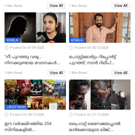
ഔട്ട് നോട്ടീസ്
ഇനി ഒടിടിയിലേക്ക്, റിലീസ്
View All
View All
1 Min Read
1 Min Read
തീയതി പുറത്ത്
KERALA
KERALA
Posted On 01-09-2025
Posted On 30-12-2024
'നീ പുറത്തു വരൂ...
പോസ്റ്റ്‌മോര്‍ട്ടം റിപ്പോര്‍ട്ട്
നിനക്കുണ്ടായ വേദനകള്‍
പുറത്ത്; നടൻ ദിലീപ്
സധൈര്യം പറയു';
ശങ്കറിന്റെ മരണകാരണം
View All
View All
1 Min Read
1 Min Read
'കരയേണ്ടതും ഒറ്റപ്പെടേണ്ടതും
ആന്തരിക രക്തസ്രാവം
വേട്ടക്കാരനാണ്, വേദനകള്‍
സധൈര്യം പറയു;
പെണ്‍കുട്ടിയോട് റിനി ആര്‍
ജോര്‍ജ്
LATEST NEWS
Posted On 28-12-2024
Posted On 27-12-2024
ഈ വർഷമിറങ്ങിയ 204
പ്രൈവറ്റ് മെസേജയച്ചാല്‍
സിനിമകളിൽ
മാർക്കോയുടെ ലിങ്ക്;