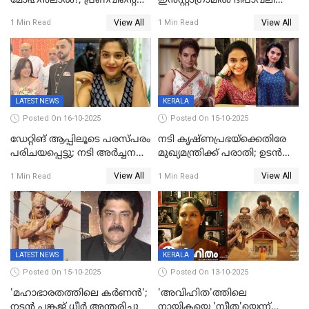
മോഹൻലാൽ?; പ്രണവിന്റെ
ഇന്‍‌സ്റ്റാഗ്രാമില്‍ ദീപാവലി
ചിത്രത്തിന്റെ ട്രെയിലറിന്
ആശംസ നേര്‍ന്ന്
View All
View All
1 Min Read
1 Min Read
പിന്നാലെ ഡിപി; ചർച്ചയായി
മണിക്കൂറുകള്‍ക്കകം
സോഷ്യൽ മീഡിയ ചിത്രങ്ങൾ
വിയോഗം
LATEST NEWS
KERALA
Posted On 16-10-2025
Posted On 15-10-2025
ഡേറ്റിങ് ആപ്പിലൂടെ പരസ്പരം
നടി കൃഷ്ണപ്രഭയ്‌ക്കെതിരേ
പരിചയപ്പെട്ടു; നടി അർച്ചന
മുഖ്യമന്ത്രിക്ക് പരാതി; ഉടൻ
കവി വിവാഹിതയായി
ഇടപെടല്‍ വേണമെന്നും
View All
View All
1 Min Read
1 Min Read
പരാതിയിൽ
LATEST NEWS
KERALA
Posted On 15-10-2025
Posted On 13-10-2025
'മഹാഭാരതത്തിലെ കർണന്‍';
'അവിഹിത'ത്തിലെ
നടൻ പങ്കജ് ധീർ അന്തരിച്ചു
നായികയെ 'സീത'യെന്ന്