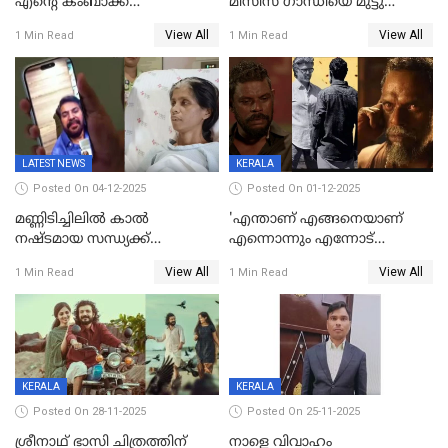
എന്റെ കംബാക്ക്
മിസിസ് ഗാന്ധിയെ മുട്ടു
മൊമെന്റ്';'ഭ.ഭ. ബ' ട്രെയ്ലര്‍
കുത്തിച്ച മാമ്പറയ്ക്കൽ
View All
View All
1 Min Read
1 Min Read
പുറത്ത്
അഹമ്മദ് അലിയായെത്തും
LATEST NEWS
KERALA
Posted On 04-12-2025
Posted On 01-12-2025
മണ്ണിടിച്ചിലിൽ കാല്‍
'എന്താണ് എങ്ങനെയാണ്
നഷ്ടമായ സന്ധ്യക്ക്
എന്നൊന്നും എന്നോട്
ആശ്വാസമായി മമ്മൂട്ടിയുടെ
ചോദിക്കരുത്',ജയിലര്‍ ടുവില്‍
View All
View All
1 Min Read
1 Min Read
വീഡിയോകോൾ;
താനുമുണ്ടെന്ന് വിനായകൻ
കൃത്രിമക്കാല്‍ നല്‍കാമെന്ന്
താരം, വീട്
നിര്‍മിക്കുന്നതിനുള്ള
ഇടപെടലും നടത്തും
KERALA
KERALA
Posted On 28-11-2025
Posted On 25-11-2025
ശ്രീനാഥ് ഭാസി ചിത്രത്തിന്
നാളെ വിവാഹം