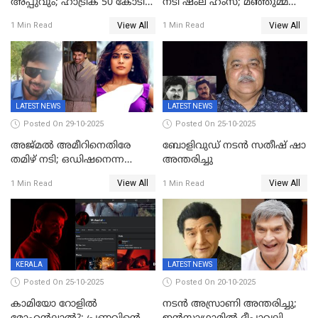
അപ്പുവും; ഹാട്രിക് 50 കോടി
നടി ഷംല ഹംസ; മഞ്ഞുമ്മൽ
നേട്ടവുമായി പ്രണവ്
ബോയ്സ് മികച്ച ചിത്രം
View All
View All
1 Min Read
1 Min Read
മോഹൻലാൽ, 'ഡീയസ്
ഈറേ' കുതിപ്പ്
LATEST NEWS
LATEST NEWS
Posted On 29-10-2025
Posted On 25-10-2025
അജ്മല്‍ അമീറിനെതിരേ
ബോളിവുഡ് നടൻ സതീഷ് ഷാ
തമിഴ് നടി; ഒഡിഷനെന്ന
അന്തരിച്ചു
വ്യാജേന ഹോട്ടല്‍മുറിയിലേക്ക്
View All
View All
1 Min Read
1 Min Read
വിളിച്ചു, മോശം പെരുമാറ്റം
KERALA
LATEST NEWS
Posted On 25-10-2025
Posted On 20-10-2025
കാമിയോ റോളിൽ
നടന്‍ അസ്രാണി അന്തരിച്ചു;