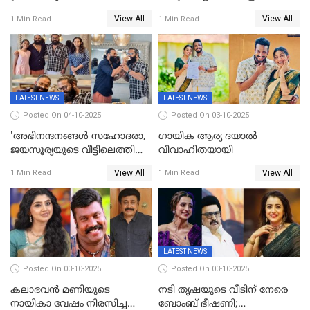
കാവലുണ്ടും വേണ്ട'; ഷെയ്ൻ
സിനിമയിൽ പുതിയ
View All
View All
1 Min Read
1 Min Read
നിഗത്തിന്റെ ഹാൽ
അധ്യായം, വിസ്മയമായി
സിനിമയ്ക്ക്
ലോക 300 കോടി ക്ലബ്ബിൽ
സെൻസർബോർഡിന്റെ
കടുംവെട്ട്
LATEST NEWS
LATEST NEWS
Posted On 04-10-2025
Posted On 03-10-2025
'അഭിനന്ദനങ്ങൾ സഹോദരാ,
ഗായിക ആര്യ ദയാൽ
ജയസൂര്യയുടെ വീട്ടിലെത്തി
വിവാഹിതയായി
ഋഷഭ് ഷെട്ടി; കേക്ക് മുറിച്ച്
View All
View All
1 Min Read
1 Min Read
ആഘോഷം'
LATEST NEWS
Posted On 03-10-2025
Posted On 03-10-2025
കലാഭവൻ മണിയുടെ
നടി തൃഷയുടെ വീടിന് നേരെ
നായികാ വേഷം നിരസിച്ച
ബോംബ് ഭീഷണി;