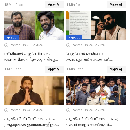
നേട്ടമുണ്ടാക്കിയത് വെറും 26
വ്യാജപതിപ്പ് കേസിൽ ആലുവ
View All
View All
18 Min Read
1 Min Read
ചിത്രങ്ങൾ; 2024ൽ സിനിമാ
സ്വദേശി അറസ്റ്റില്‍
വ്യവസായത്തിന് നഷ്ടം 700
കോടി; അഭിനേതാക്കൾ
പ്രതിഫലം കുറയ്ക്കണമെന്നും
നിർമാതാക്കളുടെ സംഘടന
KERALA
KERALA
Posted On 26-12-2024
Posted On 24-12-2024
സീരിയല്‍ ഷൂട്ടിംഗിനിടെ
‘കുട്ടികൾ മാർക്കോ
ലൈംഗികാതിക്രമം; ബിജു
കാണുന്നത് തടയണം’;
സോപാനത്തിനും എസ് പി
തിയറ്ററുകളിൽ
View All
View All
1 Min Read
1 Min Read
ശ്രീകുമാറിനുമെതിരെ കേസ്
മാതാപിതാക്കൾക്കൊപ്പം
കുട്ടികളുമെത്തുന്നു;
മുഖ്യമന്ത്രിക്ക് പരാതി നൽകി
കെപിസിസി അംഗം
Posted On 24-12-2024
Posted On 24-12-2024
പുഷ്‌പ 2 റിലീസ് അപകടം
പുഷ്പ 2 റിലീസ് അപകടം;
;'കൃത്യമായ ഉത്തരങ്ങളില്ലാതെ
നടന്‍ അല്ലു അര്‍ജുൻ