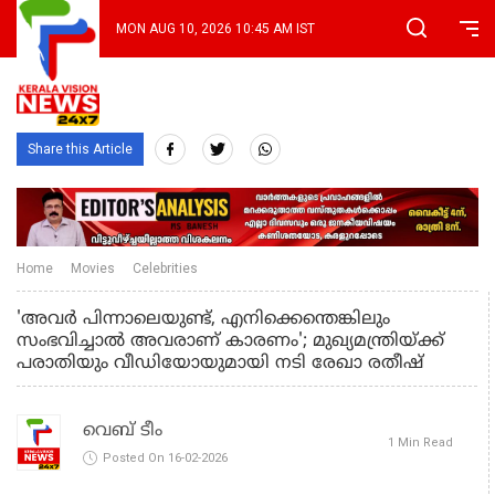
MON AUG 10, 2026 10:45 AM IST
Share this Article
Home
Movies
Celebrities
'അവർ പിന്നാലെയുണ്ട്, എനിക്കെന്തെങ്കിലും
സംഭവിച്ചാൽ അവരാണ് കാരണം'; മുഖ്യമന്ത്രിയ്ക്ക്
പരാതിയും വീഡിയോയുമായി നടി രേഖാ രതീഷ്
വെബ് ടീം
1 Min Read
Posted On 16-02-2026