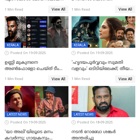
മലയാളത്തിലെ പുത്തൻ
View All
View All
1 Min Read
1 Min Read
ഇൻഡസ്ട്രി ഹിറ്റ്;
റെക്കോർഡുമായി ലോക
KERALA
KERALA
Posted On 19-09-2025
Posted On 19-09-2025
ഉണ്ണി മുകുന്ദനെ
'ഹൃദയപൂര്‍വ്വവും സുമതി
അൺഫോളോ ചെയ്ത് ടീം
വളവും' ഒടിടിയിലേക്ക്; തീയതി
മാർക്കോ; ലോർഡ്
പുറത്ത്
View All
View All
1 Min Read
1 Min Read
മാർക്കോയിൽ യാഷ്,
പൃഥ്വിരാജ്,
മമ്മുട്ടി,മോഹൻലാൽ..ചർച്ചകളുമായി
സൈബർലോകവും
LATEST NEWS
LATEST NEWS
Posted On 19-09-2025
Posted On 18-09-2025
'യാ അലി'യിലൂടെ മനം
നടൻ റോബോ ശങ്കർ
കവർന്നു; ഗായകനും
അന്തരിച്ചു