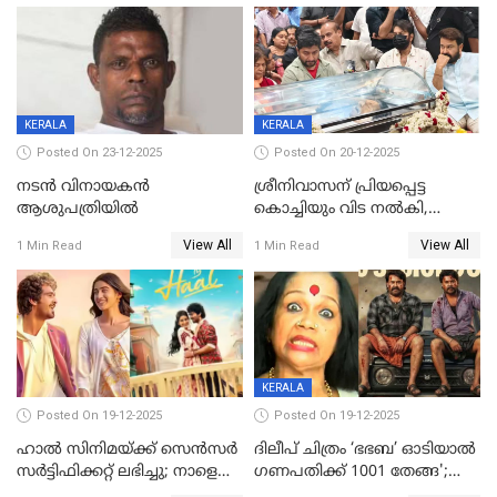
മുടക്കിയെത്തുന്ന
വൃഷഭയുൾപ്പെടെ കാണാം
KERALA
KERALA
Posted On 23-12-2025
Posted On 20-12-2025
നടൻ വിനായകൻ
ശ്രീനിവാസന് പ്രിയപ്പെട്ട
ആശുപത്രിയിൽ
കൊച്ചിയും വിട നൽകി,
മൃതദേഹം വസതിയിൽ;
View All
View All
1 Min Read
1 Min Read
സംസ്കാരം നാളെ
KERALA
Posted On 19-12-2025
Posted On 19-12-2025
ഹാല്‍ സിനിമയ്ക്ക് സെന്‍സര്‍
ദിലീപ് ചിത്രം ‘ഭഭബ’ ഓടിയാൽ
സര്‍ട്ടിഫിക്കറ്റ് ലഭിച്ചു; നാളെ
ഗണപതിക്ക് 1001 തേങ്ങ';
ട്രെയ്ലര്‍ പുറത്ത് വിടും
കലാമണ്ഡലം സത്യഭാമ