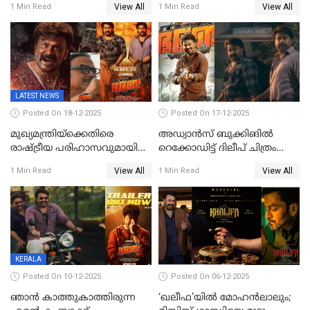
View All
View All
1 Min Read
1 Min Read
LATEST NEWS
Posted On 18-12-2025
Posted On 17-12-2025
മുഖ്യമന്ത്രിയ്ക്കെതിരെ
അഡ്വാൻസ് ബുക്കിങിൽ
രാഷ്ട്രീയ പരിഹാസവുമായി
റെക്കോഡിട്ട് ദിലീപ് ചിത്രം
ഭഭബ
‘ഭഭബ';ബുക്ക് മൈഷോയില്‍
View All
View All
1 Min Read
1 Min Read
റെക്കോർഡ് വിൽപ്പന;
മണിക്കൂറില്‍ വിറ്റത്
1000ത്തിന് മുകളിൽ ടിക്കറ്റ്
KERALA
Posted On 10-12-2025
Posted On 06-12-2025
ഞാന്‍ കാത്തുകാത്തിരുന്ന
‘ഖലീഫ’യിൽ മോഹൻലാലും;