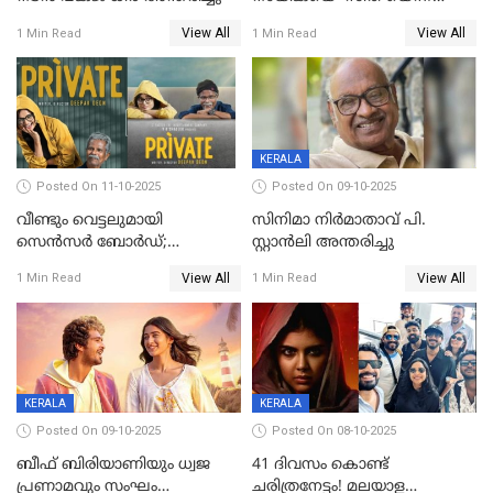
വിളിക്കണ്ട; വെട്ടി സെൻസർ
View All
View All
1 Min Read
1 Min Read
ബോർഡ്
KERALA
Posted On 11-10-2025
Posted On 09-10-2025
വീണ്ടും വെട്ടലുമായി
സിനിമാ നിർമാതാവ് പി.
സെന്‍സര്‍ ബോര്‍ഡ്;
സ്റ്റാൻലി അന്തരിച്ചു
'പ്രൈവറ്റ്' സിനിമയില്‍
View All
View All
1 Min Read
1 Min Read
തിരുത്തല്‍
KERALA
KERALA
Posted On 09-10-2025
Posted On 08-10-2025
ബീഫ് ബിരിയാണിയും ധ്വജ
41 ദിവസം കൊണ്ട്
പ്രണാമവും സംഘം
ചരിത്രനേട്ടം! മലയാള