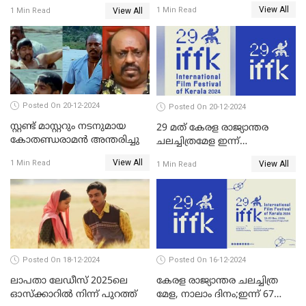
സമാപിച്ചു,സ്പിരിറ്റ് ഓഫ്
വയലൻസുമായി ഉണ്ണി
View All
1 Min Read
View All
1 Min Read
സിനിമ അവാര്‍ഡ്
മുകുന്ദൻ ചിത്രം മാർക്കോ
സംവിധായിക പായല്‍
കപാഡിയയ്ക്ക് സമ്മാനിച്ചു;
ഫെമിനിച്ചി ഫാത്തിമയ്ക്ക്
അഞ്ച് പുരസ്കാരം
Posted On 20-12-2024
Posted On 20-12-2024
സ്റ്റണ്ട് മാസ്റ്ററും നടനുമായ
29 മത് കേരള രാജ്യാന്തര
കോതണ്ഡരാമൻ അന്തരിച്ചു
ചലച്ചിത്രമേള ഇന്ന്
സമാപിക്കും
View All
1 Min Read
View All
1 Min Read
Posted On 18-12-2024
Posted On 16-12-2024
ലാപതാ ലേഡീസ് 2025ലെ
കേരള രാജ്യാന്തര ചലച്ചിത്ര
ഓസ്‌ക്കാറില്‍ നിന്ന് പുറത്ത്
മേള, നാലാം ദിനം;ഇന്ന് 67