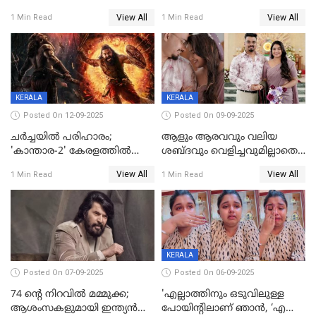
ഏറ്റെടുക്കുന്നു'; അപകടം
ആടിയും പാടിയും ആഗോള
View All
View All
1 Min Read
1 Min Read
മനസിലായി, കടുത്ത
ഹിറ്റായി ഓണം മൂഡ് ഗാനം
തീരുമാനവുമായി ഐശ്വര്യ
ലക്ഷ്മി
KERALA
KERALA
Posted On 12-09-2025
Posted On 09-09-2025
ചർച്ചയിൽ പരിഹാരം;
ആളും ആരവവും വലിയ
'കാന്താര-2' കേരളത്തിൽ
ശബ്ദവും വെളിച്ചവുമില്ലാതെ
പ്രദർശിപ്പിക്കുമെന്ന്
അതങ്ങ് നിർവഹിച്ചു;
View All
View All
1 Min Read
1 Min Read
ഫിയോക്ക്
വിവാഹിതയായെന്ന്‌ നടി ​
ഗ്രേസ് ആന്റണി
KERALA
Posted On 07-09-2025
Posted On 06-09-2025
74 ന്റെ നിറവിൽ മമ്മുക്ക;
'എല്ലാത്തിനും ഒടുവിലുള്ള
ആശംസകളുമായി ഇന്ത്യൻ
പോയിന്റിലാണ് ഞാൻ, ‘എന്‍റെ