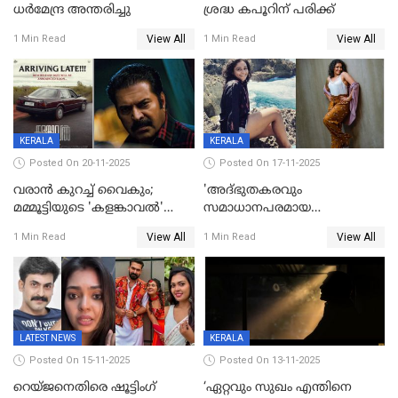
ധർമേന്ദ്ര അന്തരിച്ചു
ശ്രദ്ധ കപൂറിന് പരിക്ക്
View All
View All
1 Min Read
1 Min Read
KERALA
KERALA
Posted On 20-11-2025
Posted On 17-11-2025
വരാൻ കുറച്ച് വൈകും;
'അദ്‌ഭുതകരവും
മമ്മൂട്ടിയുടെ 'കളങ്കാവൽ'
സമാധാനപരമായ
റിലീസ് മാറ്റി
ഘട്ടത്തിലാണിപ്പോൾ';
View All
View All
1 Min Read
1 Min Read
വിവാഹമോചിതയായെന്ന് മീര
വാസുദേവൻ
LATEST NEWS
KERALA
Posted On 15-11-2025
Posted On 13-11-2025
റെയ്ജനെതിരെ ഷൂട്ടിംഗ്
‘ഏറ്റവും സുഖം എന്തിനെ