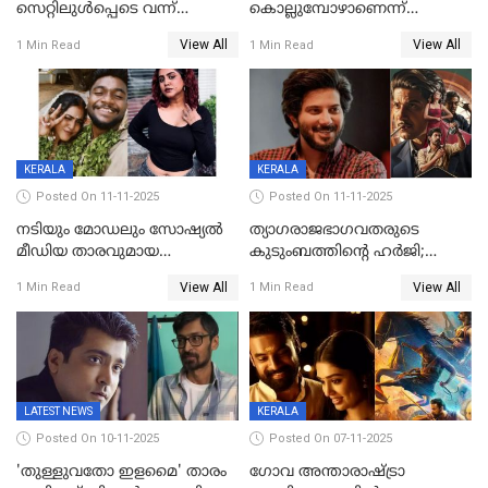
സെറ്റിലുൾപ്പെടെ വന്ന്
കൊല്ലുമ്പോഴാണെന്ന്
യുവതിയുടെ പരാക്രമം;
അറിയാമോ?
View All
View All
1 Min Read
1 Min Read
ബിയര്‍ കുപ്പി തലയ്ക്ക് അടിച്ച്
വില്ലത്തരത്തിന്റെ അങ്ങേയറ്റം;
പൊട്ടിക്കുമെന്ന്
മമ്മൂട്ടി മാജിക്ക്, കളങ്കാവല്‍
ഭീഷണി;അശ്ലീല
ട്രെയിലര്‍ പുറത്ത്
മെസേജുകളും വെളിപ്പെടുത്തി
മൃദുല വിജയ്
KERALA
KERALA
Posted On 11-11-2025
Posted On 11-11-2025
നടിയും മോഡലും സോഷ്യൽ
ത്യാഗരാജഭാഗവതരുടെ
മീഡിയ താരവുമായ
കുടുംബത്തിന്റെ ഹര്‍ജി;
'മസ്താനി' വിവാഹിതയായി,
ദുല്‍ഖര്‍ സല്‍മാന്
View All
View All
1 Min Read
1 Min Read
ഇന്ന്‌ നല്ലൊരു ബിസി ഡേ
ഹൈക്കോടതി നോട്ടീസ്‌
ആയിരുന്നുവെന്ന് നന്ദിത
ശങ്കര
LATEST NEWS
KERALA
Posted On 10-11-2025
Posted On 07-11-2025
'തുള്ളുവതോ ഇളമൈ' താരം
ഗോവ അന്താരാഷ്ട്രാ