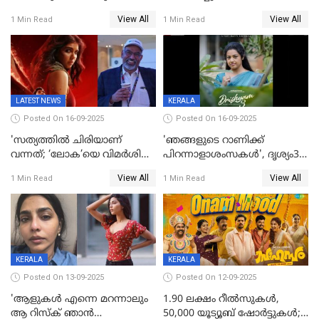
നടനുമായ സുബിന്‍ ഗാര്‍ഗ്
View All
View All
1 Min Read
1 Min Read
അന്തരിച്ചു
LATEST NEWS
KERALA
Posted On 16-09-2025
Posted On 16-09-2025
'സത്യത്തിൽ ചിരിയാണ്
'ഞങ്ങളുടെ റാണിക്ക്
വന്നത്; ‘ലോക’യെ വിമർശിച്ച്
പിറന്നാളാശംസകൾ', ദൃശ്യം3-
മുരളി തുമ്മാരുകുടി
യിലെ മീനയുടെ ക്യാരക്റ്റർ
View All
View All
1 Min Read
1 Min Read
പോസ്റ്റർ പുറത്തുവിട്ടു
KERALA
KERALA
Posted On 13-09-2025
Posted On 12-09-2025
'ആളുകള്‍ എന്നെ മറന്നാലും
1.90 ലക്ഷം റീല്‍സുകള്‍,
ആ റിസ്ക് ഞാൻ
50,000 യൂട്യൂബ് ഷോര്‍ട്ടുകള്‍;