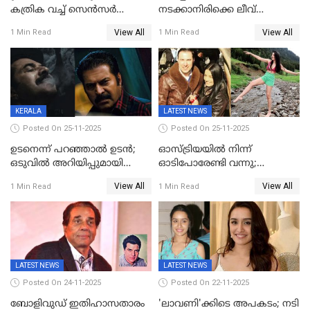
കത്രിക വച്ച് സെൻസർ
നടക്കാനിരിക്കെ ലീവ്
ബോർഡ്, 'എട്ട് സീനുകൾ
നൽകിയില്ല; എസ്ഐആർ
View All
View All
1 Min Read
1 Min Read
മാറ്റണം';പൊങ്കാല റിലീസ് മാറ്റി
സൂപ്പർവൈസർ
ജീവനൊടുക്കി
KERALA
LATEST NEWS
Posted On 25-11-2025
Posted On 25-11-2025
ഉടനെന്ന് പറഞ്ഞാൽ ഉടൻ;
ഓസ്ട്രിയയിൽ നിന്ന്
ഒടുവിൽ അറിയിപ്പുമായി
ഓടിപോരേണ്ടി വന്നു;
മമ്മൂട്ടി, കളങ്കാവൽ പുതിയ
വൈകാരികമായും
View All
View All
1 Min Read
1 Min Read
റിലീസ് തീയതി പുറത്ത്
ശാരീരികമായും ഉപദ്രവിച്ചു;
ഭർത്താവിനെതിരെ 50 കോടി
രൂപ നഷ്ടപരിഹാരം
ആവശ്യപ്പെട്ട് മുൻ മിസ് ഇന്ത്യ
LATEST NEWS
LATEST NEWS
Posted On 24-11-2025
Posted On 22-11-2025
ബോളിവുഡ് ഇതിഹാസതാരം
'ലാവണി'ക്കിടെ അപകടം; നടി