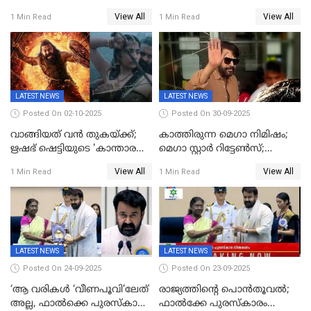
നടിയെക്കുറിച്ച് വിനയൻ; "ആ
പരിശോധനയിൽ വ്യാജമെന്ന്
View All
View All
1 Min Read
1 Min Read
നടി ദിവ്യ ഉണ്ണിയല്ലെന്നും
കണ്ടെത്തൽ
സമൂഹമാധ്യമത്തിൽ കുറിപ്പ്
LATEST NEWS
LATEST NEWS
Posted On 02-10-2025
Posted On 30-09-2025
വാങ്ങിയത് വൻ തുകയ്ക്ക്;
കാത്തിരുന്ന മെഗാ നിമിഷം;
ഋഷഭ് ഷെട്ടിയുടെ 'കാന്താര
മെഗാ സ്റ്റാർ റിട്ടേൺസ്;
ചാപ്റ്റർ 1' ഒടിടിയിൽ എവിടെ
7മാസത്തിനു ശേഷം
View All
View All
1 Min Read
1 Min Read
കാണാം
ക്യാമറയ്ക്ക് മുന്നിലേക്ക്
LATEST NEWS
LATEST NEWS
Posted On 24-09-2025
Posted On 23-09-2025
‘ആ വരികള്‍ ‘വീണപൂവി’ലേത്
രാജ്യത്തിന്റെ പൊൻതൂവൽ;
അല്ല, ഫാൽക്കെ പുരസ്‌കാരം
ഫാൽക്കേ പുരസ്കാരം