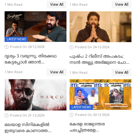
അല്ലു അർജുൻ'
അന്വേഷണ സംഘത്തിന്
View All
View All
1 Min Read
1 Min Read
മുന്നിൽ ഹാജരായി
LATEST NEWS
Posted On 24-12-2024
Posted On 24-12-2024
ദൃശ്യം 3 വരുന്നു, തിരക്കഥ
പുഷ്പ 2 റിലീസ് അപകടം;
കേട്ടപ്പോള്‍ ഞാന്‍
നടന്‍ അല്ലു അര്‍ജുനെ ചോദ്യം
ഞെട്ടിപ്പോയി,അഭിമുഖത്തിൽ
ചെയ്യും
View All
1 Min Read
View All
1 Min Read
സ്ഥിരീകരിച്ച് മോഹൻലാൽ
LATEST NEWS
Posted On 20-12-2024
Posted On 21-12-2024
കേരള രാജ്യാന്തര
മലയാള സിനിമകളിൽ
ചലച്ചിത്രമേള
ഇതുവരെ കാണാത്ത