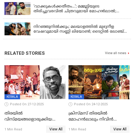
'വാക്കുകള്‍ക്കതീതം...'; മമ്മൂട്ടിയുടെ
തിരിച്ചുവരവില്‍ ചിത്രവുമായി മോഹന്‍ലാല്‍;
ഇച്ചാക്കയ്ക്ക് ലാലുവിന്റെ സ്‌നേഹചുംബനം
KERALA
നിറഞ്ഞുനിൽക്കും; മലയാളത്തിൽ മുഴുനീള
വേഷവുമായി സണ്ണി ലിയോൺ; ടൈറ്റിൽ ലോഞ്ച്
നടന്നു
RELATED STORIES
View all news
KERALA
KERALA
Posted On 27-12-2025
Posted On 24-12-2025
തിരയിൽ
ക്രിസ്മസ് തിരയിൽ
വിസ്മയങ്ങളൊരുക്കിയ
മോഹൻലാലും നിവിൻ
കലാസംവിധായകന്‍, കെ
പോളിയും ഉണ്ണി മുകുന്ദനും
View All
View All
1 Min Read
1 Min Read
ശേഖര്‍ അന്തരിച്ചു
ഷെയ്‌നും; 200 കോടി