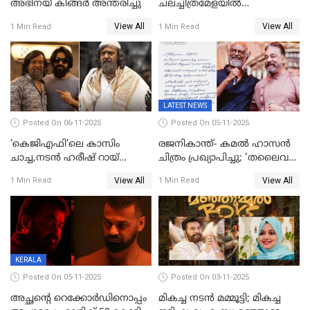
അഭിനയ് കിങ്ങർ അന്തരിച്ചു
ചലച്ചിത്രമേളയില്‍
മത്സരവിഭാഗത്തിലേക്ക്
View All
View All
1 Min Read
1 Min Read
മലയാളത്തില്‍നിന്ന്
ഏകചിത്രമായി 'എആര്‍എം';
LATEST NEWS
Posted On 06-11-2025
Posted On 05-11-2025
‘കെജിഎഫി’ലെ കാസിം
രജനികാന്ത്- കമൽ ഹാസൻ
ചാച്ച,നടൻ ഹരീഷ് റായ്
ചിത്രം പ്രഖ്യാപിച്ചു; 'തലൈവർ
അന്തരിച്ചു
173' റിലീസ് 2027 പൊങ്കലിന്
View All
View All
1 Min Read
1 Min Read
KERALA
Posted On 05-11-2025
Posted On 03-11-2025
അച്ഛന്റെ റെക്കോർഡിനൊപ്പം
മികച്ച നടൻ മമ്മൂട്ടി; മികച്ച