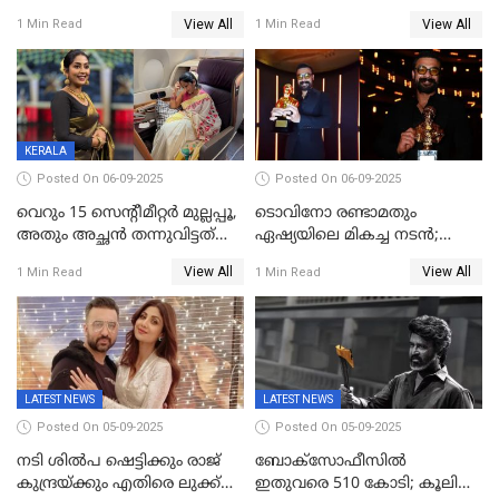
സിനിമാ ലോകം
ചങ്ക് പൊട്ടിപ്പോവുക,
View All
View All
1 Min Read
1 Min Read
സ്നേഹിച്ചയാള്‍ തന്നെ
വഞ്ചിച്ചുപോയി’, ലൈവ്
വിഡിയോയിൽ
പൊട്ടിക്കരഞ്ഞ് നടി
KERALA
Posted On 06-09-2025
Posted On 06-09-2025
വെറും 15 സെന്റീമീറ്റര്‍ മുല്ലപ്പൂ,
ടൊവിനോ രണ്ടാമതും
അതും അച്ഛൻ തന്നുവിട്ടത്
ഏഷ്യയിലെ മികച്ച നടന്‍;
കൈവശം വച്ചതിന് ഒരു
2025ലെ സെപ്റ്റിമിയസ്
View All
View All
1 Min Read
1 Min Read
ലക്ഷം രൂപ പിഴ; നവ്യ
പുരസ്‌കാരം
28ദിവസത്തിനകം പിഴ
അടയ്ക്കണം
LATEST NEWS
LATEST NEWS
Posted On 05-09-2025
Posted On 05-09-2025
നടി ശിൽപ ഷെട്ടിക്കും രാജ്
ബോക്സോഫീസിൽ
കുന്ദ്രയ്ക്കും എതിരെ ലുക്ക്
ഇതുവരെ 510 കോടി; കൂലി