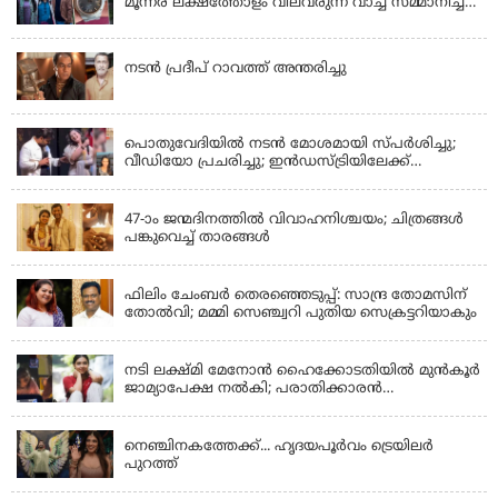
മൂന്നര ലക്ഷത്തോളം വിലവരുന്ന വാച്ച് സമ്മാനിച്ച്
സുചിത്ര
KERALA
നടൻ പ്രദീപ് റാവത്ത് അന്തരിച്ചു
LATEST NEWS
പൊതുവേദിയില്‍ നടന്‍ മോശമായി സ്പര്‍ശിച്ചു;
വീഡിയോ പ്രചരിച്ചു; ഇന്‍ഡസ്ട്രിയിലേക്ക്
ഇനിയില്ലെന്ന് നടി
KERALA
47-ാം ജന്മദിനത്തിൽ വിവാഹനിശ്ചയം; ചിത്രങ്ങള്‍
പങ്കുവെച്ച് താരങ്ങൾ
KERALA
ഫിലിം ചേംബർ തെരഞ്ഞെടുപ്പ്: സാന്ദ്ര തോമസിന്
തോൽവി; മമ്മി സെഞ്ച്വറി പുതിയ സെക്രട്ടറിയാകും
KERALA
നടി ലക്ഷ്മി മേനോൻ ഹൈക്കോടതിയിൽ മുൻ‌കൂർ
ജാമ്യാപേക്ഷ നൽകി; പരാതിക്കാരൻ
ലൈംഗീകമായി അധിക്ഷേപിച്ചെന്നും നടി
LATEST NEWS
നെഞ്ചിനകത്തേക്ക്... ഹൃദയപൂര്‍വം ട്രെയിലര്‍
പുറത്ത്
LATEST NEWS