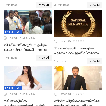
ഏറ്റുവാങ്ങിക്കൊണ്ട്
ഏറ്റുവാങ്ങി മോഹൻലാൽ,
View All
View All
1 Min Read
33 Min Read
മോഹന്‍ലാല്‍ ഉദ്ധരിച്ച
സിനിമ ആത്മാവിന്റെ
വരികളെ ചൊല്ലി
സ്പന്ദനമെന്ന് ലാൽ;
സാമൂഹികമാധ്യമങ്ങളില്‍
ഉർവശിക്കും വിജയരാഘവനും
ചര്‍ച്ച
ദേശീയ അവാർഡ്
LATEST NEWS
Posted On 23-09-2025
Posted On 23-09-2025
കിംഗ് ഖാന് കയ്യടി; സുചിത്ര
71-ാമത് ദേശീയ ചലച്ചിത്ര
മോഹൻലാലിനായി കസേര
പുരസ്‌കാരം ഇന്ന് വിതരണം
ഒരുക്കിക്കൊടുത്ത് ഷാരുഖ്
View All
ചെയ്യും
1 Min Read
ഖാൻ
View All
1 Min Read
LATEST NEWS
Posted On 22-09-2025
Posted On 21-09-2025
നടി ജാക്വിലിന്‍
സിനിമ ചിത്രീകരണത്തിനിടെ