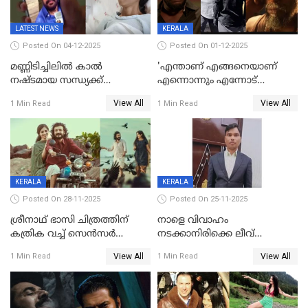
LATEST NEWS
KERALA
Posted On 04-12-2025
Posted On 01-12-2025
മണ്ണിടിച്ചിലിൽ കാല്‍
'എന്താണ് എങ്ങനെയാണ്
നഷ്ടമായ സന്ധ്യക്ക്
എന്നൊന്നും എന്നോട്
ആശ്വാസമായി മമ്മൂട്ടിയുടെ
ചോദിക്കരുത്',ജയിലര്‍ ടുവില്‍
View All
View All
1 Min Read
1 Min Read
വീഡിയോകോൾ;
താനുമുണ്ടെന്ന് വിനായകൻ
കൃത്രിമക്കാല്‍ നല്‍കാമെന്ന്
താരം, വീട്
നിര്‍മിക്കുന്നതിനുള്ള
ഇടപെടലും നടത്തും
KERALA
KERALA
Posted On 28-11-2025
Posted On 25-11-2025
ശ്രീനാഥ് ഭാസി ചിത്രത്തിന്
നാളെ വിവാഹം
കത്രിക വച്ച് സെൻസർ
നടക്കാനിരിക്കെ ലീവ്
ബോർഡ്, 'എട്ട് സീനുകൾ
നൽകിയില്ല; എസ്ഐആർ
View All
View All
1 Min Read
1 Min Read
മാറ്റണം';പൊങ്കാല റിലീസ് മാറ്റി
സൂപ്പർവൈസർ
ജീവനൊടുക്കി