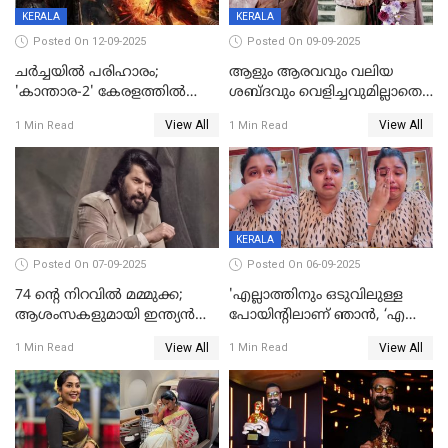
KERALA
KERALA
Posted On 12-09-2025
Posted On 09-09-2025
ചർച്ചയിൽ പരിഹാരം;
ആളും ആരവവും വലിയ
'കാന്താര-2' കേരളത്തിൽ
ശബ്ദവും വെളിച്ചവുമില്ലാതെ
പ്രദർശിപ്പിക്കുമെന്ന്
അതങ്ങ് നിർവഹിച്ചു;
View All
View All
1 Min Read
1 Min Read
ഫിയോക്ക്
വിവാഹിതയായെന്ന്‌ നടി ​
ഗ്രേസ് ആന്റണി
KERALA
Posted On 07-09-2025
Posted On 06-09-2025
74 ന്റെ നിറവിൽ മമ്മുക്ക;
'എല്ലാത്തിനും ഒടുവിലുള്ള
ആശംസകളുമായി ഇന്ത്യൻ
പോയിന്റിലാണ് ഞാൻ, ‘എന്‍റെ
സിനിമാ ലോകം
ചങ്ക് പൊട്ടിപ്പോവുക,
View All
View All
1 Min Read
1 Min Read
സ്നേഹിച്ചയാള്‍ തന്നെ
വഞ്ചിച്ചുപോയി’, ലൈവ്
വിഡിയോയിൽ
പൊട്ടിക്കരഞ്ഞ് നടി