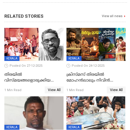
RELATED STORIES
View all news
KERALA
KERALA
Posted On 27-12-2025
Posted On 24-12-2025
തിരയിൽ
ക്രിസ്മസ് തിരയിൽ
വിസ്മയങ്ങളൊരുക്കിയ
മോഹൻലാലും നിവിൻ
കലാസംവിധായകന്‍, കെ
പോളിയും ഉണ്ണി മുകുന്ദനും
View All
View All
1 Min Read
1 Min Read
ശേഖര്‍ അന്തരിച്ചു
ഷെയ്‌നും; 200 കോടി
മുടക്കിയെത്തുന്ന
വൃഷഭയുൾപ്പെടെ കാണാം
KERALA
KERALA