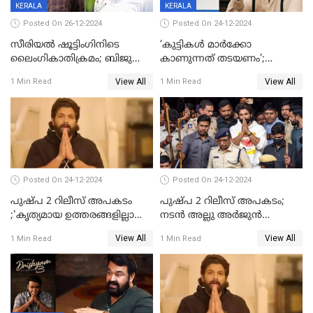
KERALA
KERALA
Posted On 26-12-2024
Posted On 24-12-2024
സീരിയല്‍ ഷൂട്ടിംഗിനിടെ
‘കുട്ടികൾ മാർക്കോ
ലൈംഗികാതിക്രമം; ബിജു
കാണുന്നത് തടയണം’;
സോപാനത്തിനും എസ് പി
തിയറ്ററുകളിൽ
View All
View All
1 Min Read
1 Min Read
ശ്രീകുമാറിനുമെതിരെ കേസ്
മാതാപിതാക്കൾക്കൊപ്പം
കുട്ടികളുമെത്തുന്നു;
മുഖ്യമന്ത്രിക്ക് പരാതി നൽകി
കെപിസിസി അംഗം
Posted On 24-12-2024
Posted On 24-12-2024
പുഷ്‌പ 2 റിലീസ് അപകടം
പുഷ്പ 2 റിലീസ് അപകടം;
;'കൃത്യമായ ഉത്തരങ്ങളില്ലാതെ
നടന്‍ അല്ലു അര്‍ജുൻ
അല്ലു അർജുൻ'
അന്വേഷണ സംഘത്തിന്
View All
View All
1 Min Read
1 Min Read
മുന്നിൽ ഹാജരായി