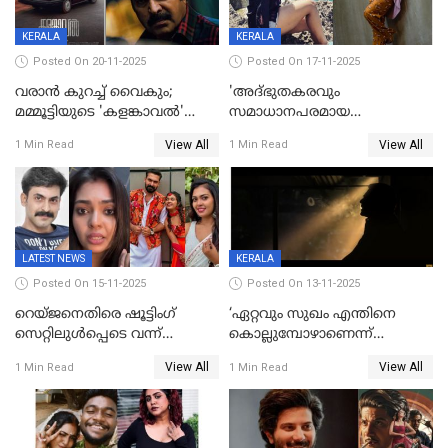
KERALA
KERALA
Posted On 20-11-2025
Posted On 17-11-2025
വരാൻ കുറച്ച് വൈകും;
'അദ്‌ഭുതകരവും
മമ്മൂട്ടിയുടെ 'കളങ്കാവൽ'
സമാധാനപരമായ
റിലീസ് മാറ്റി
ഘട്ടത്തിലാണിപ്പോൾ';
View All
View All
1 Min Read
1 Min Read
വിവാഹമോചിതയായെന്ന് മീര
വാസുദേവൻ
LATEST NEWS
KERALA
Posted On 15-11-2025
Posted On 13-11-2025
റെയ്ജനെതിരെ ഷൂട്ടിംഗ്
‘ഏറ്റവും സുഖം എന്തിനെ
സെറ്റിലുൾപ്പെടെ വന്ന്
കൊല്ലുമ്പോഴാണെന്ന്
യുവതിയുടെ പരാക്രമം;
അറിയാമോ?
View All
View All
1 Min Read
1 Min Read
ബിയര്‍ കുപ്പി തലയ്ക്ക് അടിച്ച്
വില്ലത്തരത്തിന്റെ അങ്ങേയറ്റം;
പൊട്ടിക്കുമെന്ന്
മമ്മൂട്ടി മാജിക്ക്, കളങ്കാവല്‍
ഭീഷണി;അശ്ലീല
ട്രെയിലര്‍ പുറത്ത്
മെസേജുകളും വെളിപ്പെടുത്തി