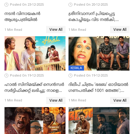
Posted On 23-12-2025
Posted On 20-12-2025
നടൻ വിനായകൻ
ശ്രീനിവാസന് പ്രിയപ്പെട്ട
ആശുപത്രിയിൽ
കൊച്ചിയും വിട നൽകി,
മൃതദേഹം വസതിയിൽ;
View All
View All
1 Min Read
1 Min Read
സംസ്കാരം നാളെ
KERALA
Posted On 19-12-2025
Posted On 19-12-2025
ഹാല്‍ സിനിമയ്ക്ക് സെന്‍സര്‍
ദിലീപ് ചിത്രം ‘ഭഭബ’ ഓടിയാൽ
സര്‍ട്ടിഫിക്കറ്റ് ലഭിച്ചു; നാളെ
ഗണപതിക്ക് 1001 തേങ്ങ';
ട്രെയ്ലര്‍ പുറത്ത് വിടും
കലാമണ്ഡലം സത്യഭാമ
View All
View All
1 Min Read
1 Min Read