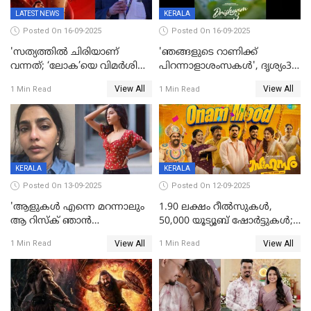
LATEST NEWS
KERALA
Posted On 16-09-2025
Posted On 16-09-2025
'സത്യത്തിൽ ചിരിയാണ്
'ഞങ്ങളുടെ റാണിക്ക്
വന്നത്; ‘ലോക’യെ വിമർശിച്ച്
പിറന്നാളാശംസകൾ', ദൃശ്യം3-
മുരളി തുമ്മാരുകുടി
യിലെ മീനയുടെ ക്യാരക്റ്റർ
View All
View All
1 Min Read
1 Min Read
പോസ്റ്റർ പുറത്തുവിട്ടു
KERALA
KERALA
Posted On 13-09-2025
Posted On 12-09-2025
'ആളുകള്‍ എന്നെ മറന്നാലും
1.90 ലക്ഷം റീല്‍സുകള്‍,
ആ റിസ്ക് ഞാൻ
50,000 യൂട്യൂബ് ഷോര്‍ട്ടുകള്‍;
ഏറ്റെടുക്കുന്നു'; അപകടം
ആടിയും പാടിയും ആഗോള
View All
View All
1 Min Read
1 Min Read
മനസിലായി, കടുത്ത
ഹിറ്റായി ഓണം മൂഡ് ഗാനം
തീരുമാനവുമായി ഐശ്വര്യ
ലക്ഷ്മി