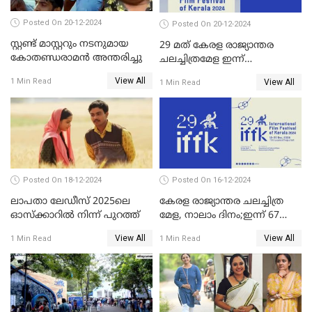
Posted On 20-12-2024
Posted On 20-12-2024
സ്റ്റണ്ട് മാസ്റ്ററും നടനുമായ
29 മത് കേരള രാജ്യാന്തര
കോതണ്ഡരാമൻ അന്തരിച്ചു
ചലച്ചിത്രമേള ഇന്ന്
സമാപിക്കും
View All
1 Min Read
View All
1 Min Read
Posted On 18-12-2024
Posted On 16-12-2024
ലാപതാ ലേഡീസ് 2025ലെ
കേരള രാജ്യാന്തര ചലച്ചിത്ര
ഓസ്‌ക്കാറില്‍ നിന്ന് പുറത്ത്
മേള, നാലാം ദിനം;ഇന്ന് 67
ചിത്രങ്ങൾ പ്രദർശിപ്പിക്കും
View All
View All
1 Min Read
1 Min Read