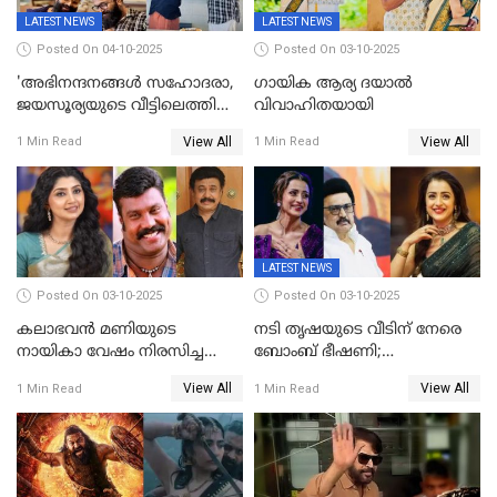
LATEST NEWS
LATEST NEWS
Posted On 04-10-2025
Posted On 03-10-2025
'അഭിനന്ദനങ്ങൾ സഹോദരാ,
ഗായിക ആര്യ ദയാൽ
ജയസൂര്യയുടെ വീട്ടിലെത്തി
വിവാഹിതയായി
ഋഷഭ് ഷെട്ടി; കേക്ക് മുറിച്ച്
View All
View All
1 Min Read
1 Min Read
ആഘോഷം'
LATEST NEWS
Posted On 03-10-2025
Posted On 03-10-2025
കലാഭവൻ മണിയുടെ
നടി തൃഷയുടെ വീടിന് നേരെ
നായികാ വേഷം നിരസിച്ച
ബോംബ് ഭീഷണി;
നടിയെക്കുറിച്ച് വിനയൻ; "ആ
പരിശോധനയിൽ വ്യാജമെന്ന്
View All
View All
1 Min Read
1 Min Read
നടി ദിവ്യ ഉണ്ണിയല്ലെന്നും
കണ്ടെത്തൽ
സമൂഹമാധ്യമത്തിൽ കുറിപ്പ്