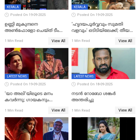
KERALA
KERALA
Posted On 19-09-2025
Posted On 19-09-2025
ഉണ്ണി മുകുന്ദനെ
'ഹൃദയപൂര്‍വ്വവും സുമതി
അൺഫോളോ ചെയ്ത് ടീം
വളവും' ഒടിടിയിലേക്ക്; തീയതി
മാർക്കോ; ലോർഡ്
പുറത്ത്
View All
View All
1 Min Read
1 Min Read
മാർക്കോയിൽ യാഷ്,
പൃഥ്വിരാജ്,
മമ്മുട്ടി,മോഹൻലാൽ..ചർച്ചകളുമായി
സൈബർലോകവും
LATEST NEWS
LATEST NEWS
Posted On 19-09-2025
Posted On 18-09-2025
'യാ അലി'യിലൂടെ മനം
നടൻ റോബോ ശങ്കർ
കവർന്നു; ഗായകനും
അന്തരിച്ചു
നടനുമായ സുബിന്‍ ഗാര്‍ഗ്
View All
View All
1 Min Read
1 Min Read
അന്തരിച്ചു