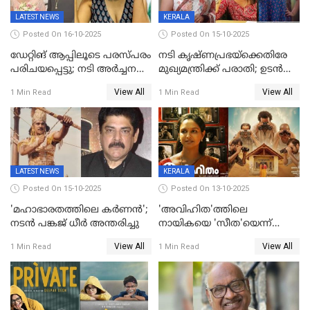
LATEST NEWS
KERALA
Posted On 16-10-2025
Posted On 15-10-2025
ഡേറ്റിങ് ആപ്പിലൂടെ പരസ്പരം
നടി കൃഷ്ണപ്രഭയ്‌ക്കെതിരേ
പരിചയപ്പെട്ടു; നടി അർച്ചന
മുഖ്യമന്ത്രിക്ക് പരാതി; ഉടൻ
കവി വിവാഹിതയായി
ഇടപെടല്‍ വേണമെന്നും
View All
View All
1 Min Read
1 Min Read
പരാതിയിൽ
LATEST NEWS
KERALA
Posted On 15-10-2025
Posted On 13-10-2025
'മഹാഭാരതത്തിലെ കർണന്‍';
'അവിഹിത'ത്തിലെ
നടൻ പങ്കജ് ധീർ അന്തരിച്ചു
നായികയെ 'സീത'യെന്ന്
വിളിക്കണ്ട; വെട്ടി സെൻസർ
View All
View All
1 Min Read
1 Min Read
ബോർഡ്