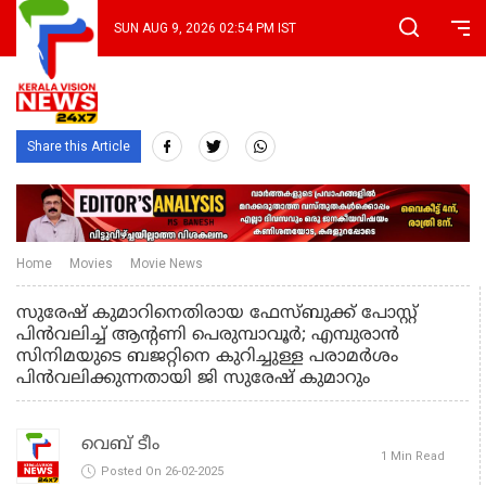
SUN AUG 9, 2026 02:54 PM IST
Share this Article
Home
Movies
Movie News
സുരേഷ് കുമാറിനെതിരായ ഫേസ്ബുക്ക് പോസ്റ്റ്
പിന്‍വലിച്ച് ആന്റണി പെരുമ്പാവൂർ; എമ്പുരാൻ
സിനിമയുടെ ബജറ്റിനെ കുറിച്ചുള്ള പരാമർശം
പിൻവലിക്കുന്നതായി ജി സുരേഷ് കുമാറും
വെബ് ടീം
1 Min Read
Posted On 26-02-2025