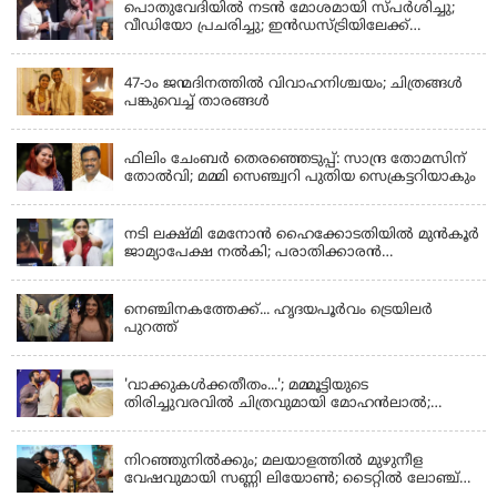
പൊതുവേദിയില്‍ നടന്‍ മോശമായി സ്പര്‍ശിച്ചു;
വീഡിയോ പ്രചരിച്ചു; ഇന്‍ഡസ്ട്രിയിലേക്ക്
ഇനിയില്ലെന്ന് നടി
KERALA
47-ാം ജന്മദിനത്തിൽ വിവാഹനിശ്ചയം; ചിത്രങ്ങള്‍
പങ്കുവെച്ച് താരങ്ങൾ
KERALA
ഫിലിം ചേംബർ തെരഞ്ഞെടുപ്പ്: സാന്ദ്ര തോമസിന്
തോൽവി; മമ്മി സെഞ്ച്വറി പുതിയ സെക്രട്ടറിയാകും
KERALA
നടി ലക്ഷ്മി മേനോൻ ഹൈക്കോടതിയിൽ മുൻ‌കൂർ
ജാമ്യാപേക്ഷ നൽകി; പരാതിക്കാരൻ
ലൈംഗീകമായി അധിക്ഷേപിച്ചെന്നും നടി
LATEST NEWS
നെഞ്ചിനകത്തേക്ക്... ഹൃദയപൂര്‍വം ട്രെയിലര്‍
പുറത്ത്
LATEST NEWS
'വാക്കുകള്‍ക്കതീതം...'; മമ്മൂട്ടിയുടെ
തിരിച്ചുവരവില്‍ ചിത്രവുമായി മോഹന്‍ലാല്‍;
ഇച്ചാക്കയ്ക്ക് ലാലുവിന്റെ സ്‌നേഹചുംബനം
KERALA
നിറഞ്ഞുനിൽക്കും; മലയാളത്തിൽ മുഴുനീള
വേഷവുമായി സണ്ണി ലിയോൺ; ടൈറ്റിൽ ലോഞ്ച്
നടന്നു