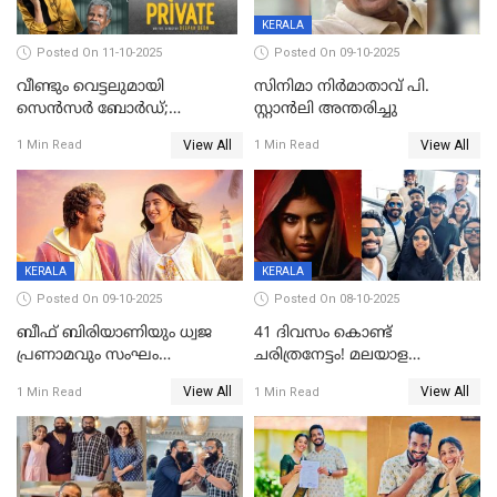
KERALA
Posted On 11-10-2025
Posted On 09-10-2025
വീണ്ടും വെട്ടലുമായി
സിനിമാ നിർമാതാവ് പി.
സെന്‍സര്‍ ബോര്‍ഡ്;
സ്റ്റാൻലി അന്തരിച്ചു
'പ്രൈവറ്റ്' സിനിമയില്‍
View All
View All
1 Min Read
1 Min Read
തിരുത്തല്‍
KERALA
KERALA
Posted On 09-10-2025
Posted On 08-10-2025
ബീഫ് ബിരിയാണിയും ധ്വജ
41 ദിവസം കൊണ്ട്
പ്രണാമവും സംഘം
ചരിത്രനേട്ടം! മലയാള
കാവലുണ്ടും വേണ്ട'; ഷെയ്ൻ
സിനിമയിൽ പുതിയ
View All
View All
1 Min Read
1 Min Read
നിഗത്തിന്റെ ഹാൽ
അധ്യായം, വിസ്മയമായി
സിനിമയ്ക്ക്
ലോക 300 കോടി ക്ലബ്ബിൽ
സെൻസർബോർഡിന്റെ
കടുംവെട്ട്