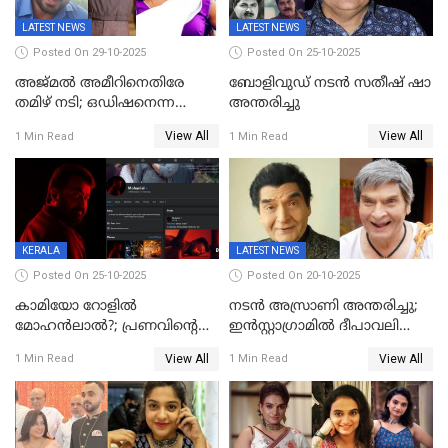
LATEST NEWS
LATEST NEWS
Posted On 29-10-2025
Posted On 25-10-2025
അജ്മല്‍ അമീറിനെതിരേ
ബോളിവുഡ് നടൻ സതീഷ് ഷാ
തമിഴ് നടി; ഒഡിഷനെന്ന
അന്തരിച്ചു
വ്യാജേന ഹോട്ടല്‍മുറിയിലേക്ക്
View All
View All
1 Min Read
1 Min Read
വിളിച്ചു, മോശം പെരുമാറ്റം
KERALA
LATEST NEWS
Posted On 25-10-2025
Posted On 20-10-2025
കാമിയോ റോളിൽ
നടന്‍ അസ്രാണി അന്തരിച്ചു;
മോഹൻലാൽ?; പ്രണവിന്റെ
ഇന്‍‌സ്റ്റാഗ്രാമില്‍ ദീപാവലി
ചിത്രത്തിന്റെ ട്രെയിലറിന്
ആശംസ നേര്‍ന്ന്
View All
View All
1 Min Read
1 Min Read
പിന്നാലെ ഡിപി; ചർച്ചയായി
മണിക്കൂറുകള്‍ക്കകം
സോഷ്യൽ മീഡിയ ചിത്രങ്ങൾ
വിയോഗം