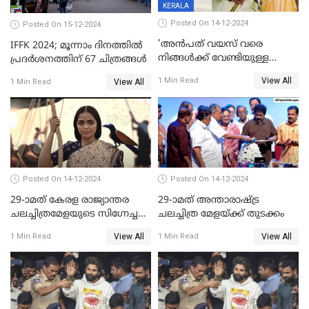
KERALA
Posted On 14-12-2024
Posted On 15-12-2024
'അന്‍പത് വയസ് വരെ
IFFK 2024; മൂന്നാം ദിനത്തില്‍
നിങ്ങള്‍ക്ക് വേണ്ടിയുള്ള
പ്രദര്‍ശനത്തിന് 67 ചിത്രങ്ങള്‍
ജീവിതമായിരുന്നു'; ഇനി ഒരു
View All
1 Min Read
View All
1 Min Read
കൂട്ട് ആവശ്യമുണ്ട്; കല്യാണം
കഴിക്കാമെന്ന് തോന്നി
തുടങ്ങിയിട്ടുണ്ടെന്ന് നിഷ
സാരംഗ്
Posted On 14-12-2024
Posted On 14-12-2024
29-ാമത് കേരള രാജ്യാന്തര
29-ാമത് അന്താരാഷ്‌ട്ര
ചലച്ചിത്രമേളയുടെ സിഗ്നേച്ചർ
ചലച്ചിത്ര മേളയ്‌ക്ക് തുടക്കം
ഫിലിം 'സ്വപ്നായനം'
View All
View All
1 Min Read
1 Min Read