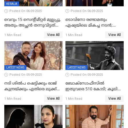
KERALA
Posted On 06-09-2025
Posted On 06-09-2025
വെറും 15 സെന്റീമീറ്റര്‍ മുല്ലപ്പൂ,
ടൊവിനോ രണ്ടാമതും
അതും അച്ഛൻ തന്നുവിട്ടത്
ഏഷ്യയിലെ മികച്ച നടന്‍;
കൈവശം വച്ചതിന് ഒരു
2025ലെ സെപ്റ്റിമിയസ്
View All
View All
1 Min Read
1 Min Read
ലക്ഷം രൂപ പിഴ; നവ്യ
പുരസ്‌കാരം
28ദിവസത്തിനകം പിഴ
അടയ്ക്കണം
LATEST NEWS
LATEST NEWS
Posted On 05-09-2025
Posted On 05-09-2025
നടി ശിൽപ ഷെട്ടിക്കും രാജ്
ബോക്സോഫീസിൽ
കുന്ദ്രയ്ക്കും എതിരെ ലുക്ക്
ഇതുവരെ 510 കോടി; കൂലി
ഔട്ട് നോട്ടീസ്
ഇനി ഒടിടിയിലേക്ക്, റിലീസ്
View All
View All
1 Min Read
1 Min Read
തീയതി പുറത്ത്