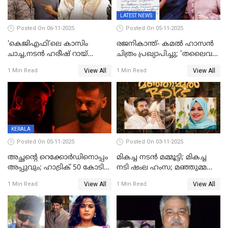
LATEST NEWS
Posted On 06-11-2025
Posted On 05-11-2025
‘കെജിഎഫി’ലെ കാസിം
രജനികാന്ത്- കമൽ ഹാസൻ
ചാച്ച,നടൻ ഹരീഷ് റായ്
ചിത്രം പ്രഖ്യാപിച്ചു; 'തലൈവർ
അന്തരിച്ചു
173' റിലീസ് 2027 പൊങ്കലിന്
View All
View All
1 Min Read
1 Min Read
KERALA
Posted On 05-11-2025
Posted On 03-11-2025
അച്ഛന്റെ റെക്കോർഡിനൊപ്പം
മികച്ച നടൻ മമ്മൂട്ടി; മികച്ച
അപ്പുവും; ഹാട്രിക് 50 കോടി
നടി ഷംല ഹംസ; മഞ്ഞുമ്മൽ
നേട്ടവുമായി പ്രണവ്
ബോയ്സ് മികച്ച ചിത്രം
View All
View All
1 Min Read
1 Min Read
മോഹൻലാൽ, 'ഡീയസ്
ഈറേ' കുതിപ്പ്