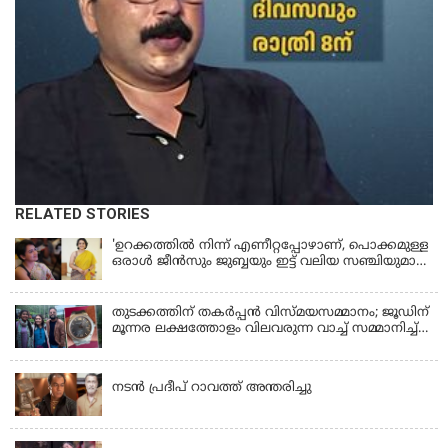
RELATED STORIES
'ഉറക്കത്തിൽ നിന്ന് എണീറ്റപ്പോഴാണ്, പൊക്കമുള്ള
ഒരാൾ ജീൻസും ജുബ്ബയും ഇട്ട് വലിയ സഞ്ചിയുമായി
നടന്നങ്ങു പോകുന്നത് കണ്ടത്; ചോദിച്ചപ്പോൾ
മരിച്ചുപോയെന്ന് പറഞ്ഞു; ആത്മാക്കളെ കണ്ടിട്ടു
ഉണ്ടെന്ന് നടി ലെന
തുടക്കത്തിന് തകർപ്പൻ വിസ്മയസമ്മാനം; ജൂഡിന്
മൂന്നര ലക്ഷത്തോളം വിലവരുന്ന വാച്ച് സമ്മാനിച്ച്
സുചിത്ര
KERALA
നടൻ പ്രദീപ് റാവത്ത് അന്തരിച്ചു
LATEST NEWS