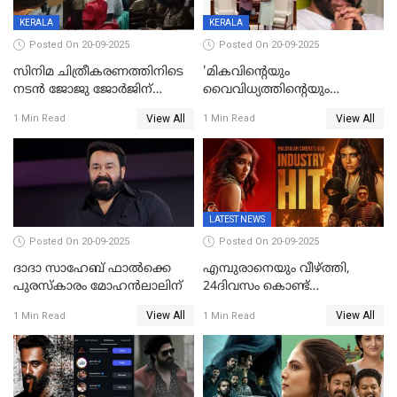
KERALA
KERALA
Posted On 20-09-2025
Posted On 20-09-2025
സിനിമ ചിത്രീകരണത്തിനിടെ
'മികവിന്റെയും
നടൻ ജോജു ജോർജിന്
വൈവിധ്യത്തിന്റെയും
അപകടം;നടൻ ദീപക്
പ്രതീകം'; മോഹൻലാലിനെ
View All
View All
1 Min Read
1 Min Read
പറമ്പോലും ഈ സമയം
അഭിനന്ദിച്ച് പ്രധാനമന്ത്രി
ജീപ്പിൽ
LATEST NEWS
Posted On 20-09-2025
Posted On 20-09-2025
ദാദാ സാഹേബ് ഫാൽക്കെ
എമ്പുരാനെയും വീഴ്ത്തി,
പുരസ്‌കാരം മോഹൻലാലിന്
24ദിവസം കൊണ്ട്
മലയാളത്തിലെ പുത്തൻ
View All
View All
1 Min Read
1 Min Read
ഇൻഡസ്ട്രി ഹിറ്റ്;
റെക്കോർഡുമായി ലോക