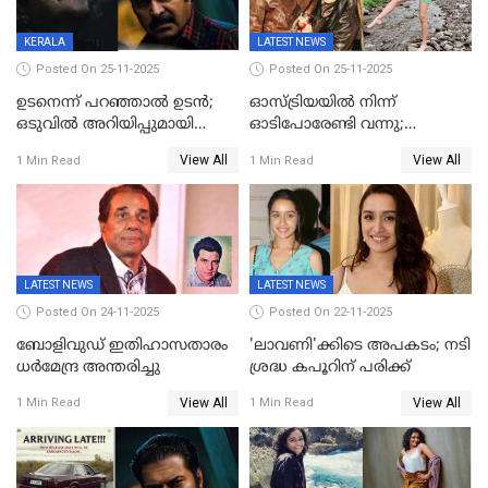
KERALA
LATEST NEWS
Posted On 25-11-2025
Posted On 25-11-2025
ഉടനെന്ന് പറഞ്ഞാൽ ഉടൻ;
ഓസ്ട്രിയയിൽ നിന്ന്
ഒടുവിൽ അറിയിപ്പുമായി
ഓടിപോരേണ്ടി വന്നു;
മമ്മൂട്ടി, കളങ്കാവൽ പുതിയ
വൈകാരികമായും
View All
View All
1 Min Read
1 Min Read
റിലീസ് തീയതി പുറത്ത്
ശാരീരികമായും ഉപദ്രവിച്ചു;
ഭർത്താവിനെതിരെ 50 കോടി
രൂപ നഷ്ടപരിഹാരം
ആവശ്യപ്പെട്ട് മുൻ മിസ് ഇന്ത്യ
LATEST NEWS
LATEST NEWS
Posted On 24-11-2025
Posted On 22-11-2025
ബോളിവുഡ് ഇതിഹാസതാരം
'ലാവണി'ക്കിടെ അപകടം; നടി
ധർമേന്ദ്ര അന്തരിച്ചു
ശ്രദ്ധ കപൂറിന് പരിക്ക്
View All
View All
1 Min Read
1 Min Read