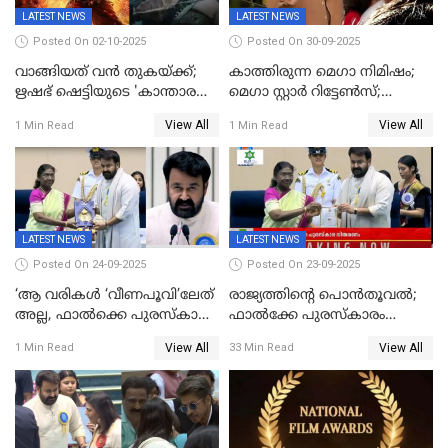
LATEST NEWS
LATEST NEWS
Posted On 02-10-2025
Posted On 30-09-2025
വാങ്ങിയത് വൻ തുകയ്ക്ക്;
കാത്തിരുന്ന മെഗാ നിമിഷം;
ഋഷഭ് ഷെട്ടിയുടെ 'കാന്താര
മെഗാ സ്റ്റാർ റിട്ടേൺസ്;
ചാപ്റ്റർ 1' ഒടിടിയിൽ എവിടെ
7മാസത്തിനു ശേഷം
View All
View All
1 Min Read
1 Min Read
കാണാം
ക്യാമറയ്ക്ക് മുന്നിലേക്ക്
LATEST NEWS
LATEST NEWS
Posted On 24-09-2025
Posted On 23-09-2025
‘ആ വരികള്‍ ‘വീണപൂവി’ലേത്
രാജ്യത്തിന്റെ പൊൻതൂവൽ;
അല്ല, ഫാൽക്കെ പുരസ്‌കാരം
ഫാൽക്കേ പുരസ്കാരം
ഏറ്റുവാങ്ങിക്കൊണ്ട്
ഏറ്റുവാങ്ങി മോഹൻലാൽ,
View All
View All
1 Min Read
33 Min Read
മോഹന്‍ലാല്‍ ഉദ്ധരിച്ച
സിനിമ ആത്മാവിന്റെ
വരികളെ ചൊല്ലി
സ്പന്ദനമെന്ന് ലാൽ;
സാമൂഹികമാധ്യമങ്ങളില്‍
ഉർവശിക്കും വിജയരാഘവനും
ചര്‍ച്ച
ദേശീയ അവാർഡ്