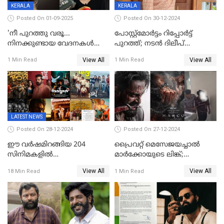
KERALA
KERALA
Posted On 01-09-2025
Posted On 30-12-2024
'നീ പുറത്തു വരൂ...
പോസ്റ്റ്‌മോര്‍ട്ടം റിപ്പോര്‍ട്ട്
നിനക്കുണ്ടായ വേദനകള്‍
പുറത്ത്; നടൻ ദിലീപ്
സധൈര്യം പറയു';
ശങ്കറിന്റെ മരണകാരണം
View All
View All
1 Min Read
1 Min Read
'കരയേണ്ടതും ഒറ്റപ്പെടേണ്ടതും
ആന്തരിക രക്തസ്രാവം
വേട്ടക്കാരനാണ്, വേദനകള്‍
സധൈര്യം പറയു;
പെണ്‍കുട്ടിയോട് റിനി ആര്‍
ജോര്‍ജ്
LATEST NEWS
Posted On 28-12-2024
Posted On 27-12-2024
ഈ വർഷമിറങ്ങിയ 204
പ്രൈവറ്റ് മെസേജയച്ചാല്‍
സിനിമകളിൽ
മാർക്കോയുടെ ലിങ്ക്;
നേട്ടമുണ്ടാക്കിയത് വെറും 26
വ്യാജപതിപ്പ് കേസിൽ ആലുവ
View All
View All
18 Min Read
1 Min Read
ചിത്രങ്ങൾ; 2024ൽ സിനിമാ
സ്വദേശി അറസ്റ്റില്‍
വ്യവസായത്തിന് നഷ്ടം 700
കോടി; അഭിനേതാക്കൾ
പ്രതിഫലം കുറയ്ക്കണമെന്നും
നിർമാതാക്കളുടെ സംഘടന