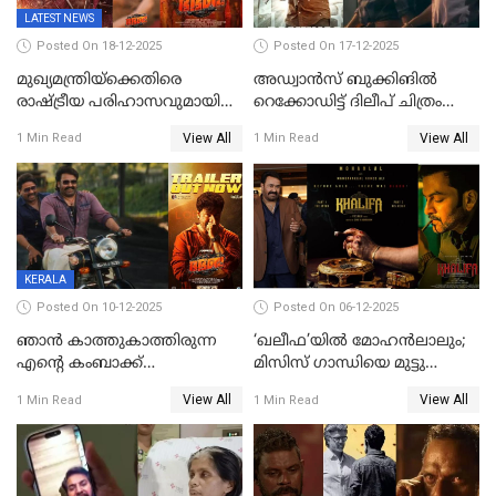
LATEST NEWS
Posted On 18-12-2025
Posted On 17-12-2025
മുഖ്യമന്ത്രിയ്ക്കെതിരെ
അഡ്വാൻസ് ബുക്കിങിൽ
രാഷ്ട്രീയ പരിഹാസവുമായി
റെക്കോഡിട്ട് ദിലീപ് ചിത്രം
ഭഭബ
‘ഭഭബ';ബുക്ക് മൈഷോയില്‍
View All
View All
1 Min Read
1 Min Read
റെക്കോർഡ് വിൽപ്പന;
മണിക്കൂറില്‍ വിറ്റത്
1000ത്തിന് മുകളിൽ ടിക്കറ്റ്
KERALA
Posted On 10-12-2025
Posted On 06-12-2025
ഞാന്‍ കാത്തുകാത്തിരുന്ന
‘ഖലീഫ’യിൽ മോഹൻലാലും;
എന്റെ കംബാക്ക്
മിസിസ് ഗാന്ധിയെ മുട്ടു
മൊമെന്റ്';'ഭ.ഭ. ബ' ട്രെയ്ലര്‍
കുത്തിച്ച മാമ്പറയ്ക്കൽ
View All
View All
1 Min Read
1 Min Read
പുറത്ത്
അഹമ്മദ് അലിയായെത്തും