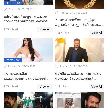
LATEST NEWS
Posted On 23-09-2025
Posted On 23-09-2025
കിംഗ് ഖാന് കയ്യടി; സുചിത്ര
71-ാമത് ദേശീയ ചലച്ചിത്ര
മോഹൻലാലിനായി കസേര
പുരസ്‌കാരം ഇന്ന് വിതരണം
ഒരുക്കിക്കൊടുത്ത് ഷാരുഖ്
View All
ചെയ്യും
1 Min Read
ഖാൻ
View All
1 Min Read
LATEST NEWS
Posted On 22-09-2025
Posted On 21-09-2025
നടി ജാക്വിലിന്‍
സിനിമ ചിത്രീകരണത്തിനിടെ
ഫെര്‍ണാണ്ടസിന്റെ ഹര്‍ജി
സൽമാൻ ഖാന് പരിക്ക്;
സുപ്രീം കോടതി തള്ളി
ചികിത്സയിൽ;
View All
View All
1 Min Read
1 Min Read
മുംബൈയിലേക്ക് മടങ്ങി