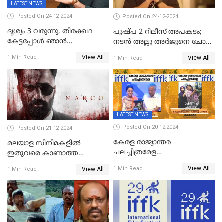
LATEST NEWS
Posted On 24-12-2024
Posted On 24-12-2024
ദൃശ്യം 3 വരുന്നു, തിരക്കഥ
പുഷ്പ 2 റിലീസ് അപകടം;
കേട്ടപ്പോള്‍ ഞാന്‍
നടന്‍ അല്ലു അര്‍ജുനെ ചോദ്യം
ഞെട്ടിപ്പോയി,അഭിമുഖത്തിൽ
ചെയ്യും
View All
1 Min Read
View All
1 Min Read
സ്ഥിരീകരിച്ച് മോഹൻലാൽ
LATEST NEWS
Posted On 20-12-2024
Posted On 21-12-2024
കേരള രാജ്യാന്തര
മലയാള സിനിമകളിൽ
ചലച്ചിത്രമേള
ഇതുവരെ കാണാത്ത
സമാപിച്ചു,സ്പിരിറ്റ് ഓഫ്
വയലൻസുമായി ഉണ്ണി
View All
1 Min Read
View All
1 Min Read
സിനിമ അവാര്‍ഡ്
മുകുന്ദൻ ചിത്രം മാർക്കോ
സംവിധായിക പായല്‍
കപാഡിയയ്ക്ക് സമ്മാനിച്ചു;
ഫെമിനിച്ചി ഫാത്തിമയ്ക്ക്
അഞ്ച് പുരസ്കാരം