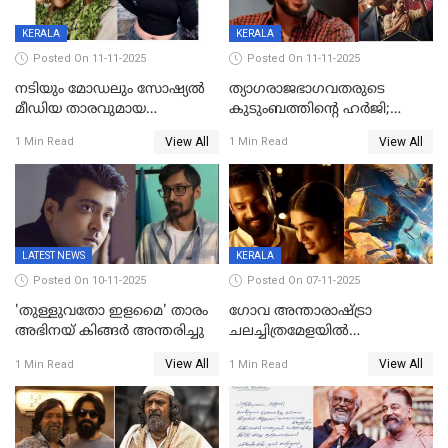
മൃദുല വിജയ്
KERALA
KERALA
Posted On 11-11-2025
Posted On 11-11-2025
നടിയും മോഡലും സോഷ്യൽ
ത്യാഗരാജഭാഗവതരുടെ
മീഡിയ താരവുമായ
കുടുംബത്തിന്റെ ഹര്‍ജി;
'മസ്താനി' വിവാഹിതയായി,
ദുല്‍ഖര്‍ സല്‍മാന്
View All
View All
1 Min Read
1 Min Read
ഇന്ന്‌ നല്ലൊരു ബിസി ഡേ
ഹൈക്കോടതി നോട്ടീസ്‌
ആയിരുന്നുവെന്ന് നന്ദിത
ശങ്കര
LATEST NEWS
KERALA
Posted On 10-11-2025
Posted On 07-11-2025
'തുള്ളുവതോ ഇളമൈ' താരം
ഗോവ അന്താരാഷ്ട്രാ
അഭിനയ് കിങ്ങർ അന്തരിച്ചു
ചലച്ചിത്രമേളയില്‍
മത്സരവിഭാഗത്തിലേക്ക്
View All
View All
1 Min Read
1 Min Read
മലയാളത്തില്‍നിന്ന്
ഏകചിത്രമായി 'എആര്‍എം';