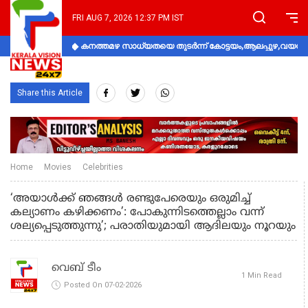
FRI AUG 7, 2026 12:37 PM IST
കനത്തമഴ സാധ്യതയെ തുടർന്ന് കോട്ടയം,ആലപ്പുഴ,വയനാട്
Share this Article
Home
Movies
Celebrities
‘അയാൾക്ക് ഞങ്ങൾ രണ്ടുപേരെയും ഒരുമിച്ച്
കല്യാണം കഴിക്കണം’: പോകുന്നിടത്തെല്ലാം വന്ന്
ശല്യപ്പെടുത്തുന്നു’; പരാതിയുമായി ആദിലയും നൂറയും
വെബ് ടീം
1 Min Read
Posted On 07-02-2026