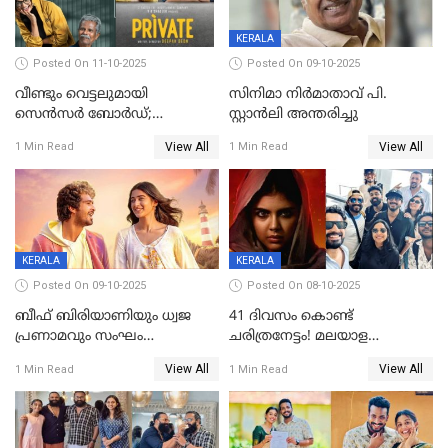
KERALA
Posted On 11-10-2025
Posted On 09-10-2025
വീണ്ടും വെട്ടലുമായി
സിനിമാ നിർമാതാവ് പി.
സെന്‍സര്‍ ബോര്‍ഡ്;
സ്റ്റാൻലി അന്തരിച്ചു
'പ്രൈവറ്റ്' സിനിമയില്‍
View All
View All
1 Min Read
1 Min Read
തിരുത്തല്‍
KERALA
KERALA
Posted On 09-10-2025
Posted On 08-10-2025
ബീഫ് ബിരിയാണിയും ധ്വജ
41 ദിവസം കൊണ്ട്
പ്രണാമവും സംഘം
ചരിത്രനേട്ടം! മലയാള
കാവലുണ്ടും വേണ്ട'; ഷെയ്ൻ
സിനിമയിൽ പുതിയ
View All
View All
1 Min Read
1 Min Read
നിഗത്തിന്റെ ഹാൽ
അധ്യായം, വിസ്മയമായി
സിനിമയ്ക്ക്
ലോക 300 കോടി ക്ലബ്ബിൽ
സെൻസർബോർഡിന്റെ
കടുംവെട്ട്