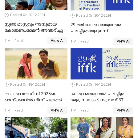
Posted On 20-12-2024
Posted On 20-12-2024
സ്റ്റണ്ട് മാസ്റ്ററും നടനുമായ
29 മത് കേരള രാജ്യാന്തര
കോതണ്ഡരാമൻ അന്തരിച്ചു
ചലച്ചിത്രമേള ഇന്ന്
സമാപിക്കും
View All
1 Min Read
View All
1 Min Read
Posted On 18-12-2024
Posted On 16-12-2024
ലാപതാ ലേഡീസ് 2025ലെ
കേരള രാജ്യാന്തര ചലച്ചിത്ര
ഓസ്‌ക്കാറില്‍ നിന്ന് പുറത്ത്
മേള, നാലാം ദിനം;ഇന്ന് 67
ചിത്രങ്ങൾ പ്രദർശിപ്പിക്കും
View All
View All
1 Min Read
1 Min Read