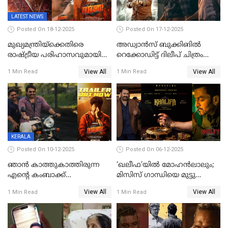
LATEST NEWS
Posted On 18-12-2025
Posted On 17-12-2025
മുഖ്യമന്ത്രിയ്ക്കെതിരെ
അഡ്വാൻസ് ബുക്കിങിൽ
രാഷ്ട്രീയ പരിഹാസവുമായി
റെക്കോഡിട്ട് ദിലീപ് ചിത്രം
ഭഭബ
‘ഭഭബ';ബുക്ക് മൈഷോയില്‍
View All
View All
1 Min Read
1 Min Read
റെക്കോർഡ് വിൽപ്പന;
മണിക്കൂറില്‍ വിറ്റത്
1000ത്തിന് മുകളിൽ ടിക്കറ്റ്
KERALA
Posted On 10-12-2025
Posted On 06-12-2025
ഞാന്‍ കാത്തുകാത്തിരുന്ന
‘ഖലീഫ’യിൽ മോഹൻലാലും;
എന്റെ കംബാക്ക്
മിസിസ് ഗാന്ധിയെ മുട്ടു
മൊമെന്റ്';'ഭ.ഭ. ബ' ട്രെയ്ലര്‍
കുത്തിച്ച മാമ്പറയ്ക്കൽ
View All
View All
1 Min Read
1 Min Read
പുറത്ത്
അഹമ്മദ് അലിയായെത്തും