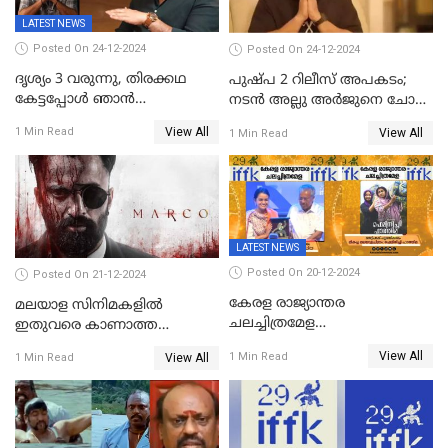
LATEST NEWS
Posted On 24-12-2024
Posted On 24-12-2024
ദൃശ്യം 3 വരുന്നു, തിരക്കഥ
പുഷ്പ 2 റിലീസ് അപകടം;
കേട്ടപ്പോള്‍ ഞാന്‍
നടന്‍ അല്ലു അര്‍ജുനെ ചോദ്യം
ഞെട്ടിപ്പോയി,അഭിമുഖത്തിൽ
ചെയ്യും
View All
1 Min Read
View All
1 Min Read
സ്ഥിരീകരിച്ച് മോഹൻലാൽ
LATEST NEWS
Posted On 20-12-2024
Posted On 21-12-2024
കേരള രാജ്യാന്തര
മലയാള സിനിമകളിൽ
ചലച്ചിത്രമേള
ഇതുവരെ കാണാത്ത
സമാപിച്ചു,സ്പിരിറ്റ് ഓഫ്
വയലൻസുമായി ഉണ്ണി
View All
1 Min Read
View All
1 Min Read
സിനിമ അവാര്‍ഡ്
മുകുന്ദൻ ചിത്രം മാർക്കോ
സംവിധായിക പായല്‍
കപാഡിയയ്ക്ക് സമ്മാനിച്ചു;
ഫെമിനിച്ചി ഫാത്തിമയ്ക്ക്
അഞ്ച് പുരസ്കാരം