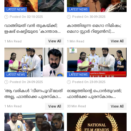
LATEST NEWS
LATEST NEWS
Posted On 02-10-2025
Posted On 30-09-2025
വാങ്ങിയത് വൻ തുകയ്ക്ക്;
കാത്തിരുന്ന മെഗാ നിമിഷം;
ഋഷഭ് ഷെട്ടിയുടെ 'കാന്താര
മെഗാ സ്റ്റാർ റിട്ടേൺസ്;
ചാപ്റ്റർ 1' ഒടിടിയിൽ എവിടെ
7മാസത്തിനു ശേഷം
View All
View All
1 Min Read
1 Min Read
കാണാം
ക്യാമറയ്ക്ക് മുന്നിലേക്ക്
LATEST NEWS
LATEST NEWS
Posted On 24-09-2025
Posted On 23-09-2025
‘ആ വരികള്‍ ‘വീണപൂവി’ലേത്
രാജ്യത്തിന്റെ പൊൻതൂവൽ;
അല്ല, ഫാൽക്കെ പുരസ്‌കാരം
ഫാൽക്കേ പുരസ്കാരം
ഏറ്റുവാങ്ങിക്കൊണ്ട്
ഏറ്റുവാങ്ങി മോഹൻലാൽ,
View All
View All
1 Min Read
33 Min Read
മോഹന്‍ലാല്‍ ഉദ്ധരിച്ച
സിനിമ ആത്മാവിന്റെ
വരികളെ ചൊല്ലി
സ്പന്ദനമെന്ന് ലാൽ;
സാമൂഹികമാധ്യമങ്ങളില്‍
ഉർവശിക്കും വിജയരാഘവനും
ചര്‍ച്ച
ദേശീയ അവാർഡ്