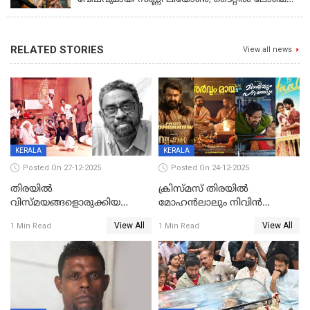
നടന്നു
RELATED STORIES
View all news
KERALA
KERALA
Posted On 27-12-2025
Posted On 24-12-2025
തിരയിൽ
ക്രിസ്മസ് തിരയിൽ
വിസ്മയങ്ങളൊരുക്കിയ
മോഹൻലാലും നിവിൻ
കലാസംവിധായകന്‍, കെ
പോളിയും ഉണ്ണി മുകുന്ദനും
View All
View All
1 Min Read
1 Min Read
ശേഖര്‍ അന്തരിച്ചു
ഷെയ്‌നും; 200 കോടി
മുടക്കിയെത്തുന്ന
വൃഷഭയുൾപ്പെടെ കാണാം