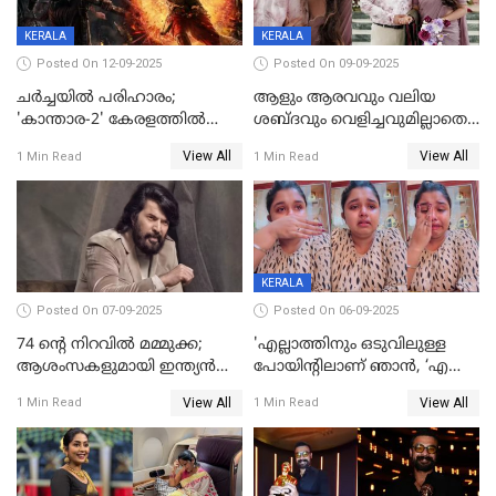
KERALA
KERALA
Posted On 12-09-2025
Posted On 09-09-2025
ചർച്ചയിൽ പരിഹാരം;
ആളും ആരവവും വലിയ
'കാന്താര-2' കേരളത്തിൽ
ശബ്ദവും വെളിച്ചവുമില്ലാതെ
പ്രദർശിപ്പിക്കുമെന്ന്
അതങ്ങ് നിർവഹിച്ചു;
View All
View All
1 Min Read
1 Min Read
ഫിയോക്ക്
വിവാഹിതയായെന്ന്‌ നടി ​
ഗ്രേസ് ആന്റണി
KERALA
Posted On 07-09-2025
Posted On 06-09-2025
74 ന്റെ നിറവിൽ മമ്മുക്ക;
'എല്ലാത്തിനും ഒടുവിലുള്ള
ആശംസകളുമായി ഇന്ത്യൻ
പോയിന്റിലാണ് ഞാൻ, ‘എന്‍റെ
സിനിമാ ലോകം
ചങ്ക് പൊട്ടിപ്പോവുക,
View All
View All
1 Min Read
1 Min Read
സ്നേഹിച്ചയാള്‍ തന്നെ
വഞ്ചിച്ചുപോയി’, ലൈവ്
വിഡിയോയിൽ
പൊട്ടിക്കരഞ്ഞ് നടി