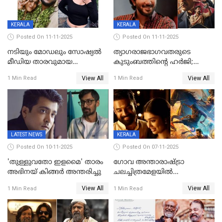
മെസേജുകളും വെളിപ്പെടുത്തി
മൃദുല വിജയ്
KERALA
KERALA
Posted On 11-11-2025
Posted On 11-11-2025
നടിയും മോഡലും സോഷ്യൽ
ത്യാഗരാജഭാഗവതരുടെ
മീഡിയ താരവുമായ
കുടുംബത്തിന്റെ ഹര്‍ജി;
'മസ്താനി' വിവാഹിതയായി,
ദുല്‍ഖര്‍ സല്‍മാന്
View All
View All
1 Min Read
1 Min Read
ഇന്ന്‌ നല്ലൊരു ബിസി ഡേ
ഹൈക്കോടതി നോട്ടീസ്‌
ആയിരുന്നുവെന്ന് നന്ദിത
ശങ്കര
LATEST NEWS
KERALA
Posted On 10-11-2025
Posted On 07-11-2025
'തുള്ളുവതോ ഇളമൈ' താരം
ഗോവ അന്താരാഷ്ട്രാ
അഭിനയ് കിങ്ങർ അന്തരിച്ചു
ചലച്ചിത്രമേളയില്‍
മത്സരവിഭാഗത്തിലേക്ക്
View All
View All
1 Min Read
1 Min Read
മലയാളത്തില്‍നിന്ന്
ഏകചിത്രമായി 'എആര്‍എം';