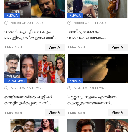
KERALA
KERALA
Posted On 20-11-2025
Posted On 17-11-2025
വരാൻ കുറച്ച് വൈകും;
'അദ്‌ഭുതകരവും
മമ്മൂട്ടിയുടെ 'കളങ്കാവൽ'
സമാധാനപരമായ
റിലീസ് മാറ്റി
ഘട്ടത്തിലാണിപ്പോൾ';
View All
View All
1 Min Read
1 Min Read
വിവാഹമോചിതയായെന്ന് മീര
വാസുദേവൻ
LATEST NEWS
KERALA
Posted On 15-11-2025
Posted On 13-11-2025
റെയ്ജനെതിരെ ഷൂട്ടിംഗ്
‘ഏറ്റവും സുഖം എന്തിനെ
സെറ്റിലുൾപ്പെടെ വന്ന്
കൊല്ലുമ്പോഴാണെന്ന്
യുവതിയുടെ പരാക്രമം;
അറിയാമോ?
View All
View All
1 Min Read
1 Min Read
ബിയര്‍ കുപ്പി തലയ്ക്ക് അടിച്ച്
വില്ലത്തരത്തിന്റെ അങ്ങേയറ്റം;
പൊട്ടിക്കുമെന്ന്
മമ്മൂട്ടി മാജിക്ക്, കളങ്കാവല്‍
ഭീഷണി;അശ്ലീല
ട്രെയിലര്‍ പുറത്ത്