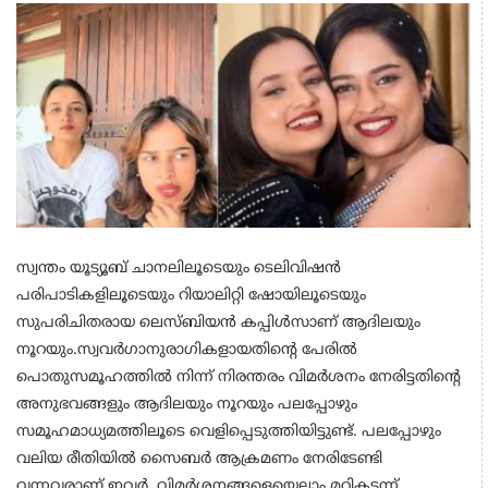
സ്വന്തം യൂട്യൂബ് ചാനലിലൂടെ‍യും ടെലിവിഷൻ
പരിപാടികളിലൂടെയും റിയാലിറ്റി ഷോയിലൂടെയും
സുപരിചിതരായ ലെസ്ബിയൻ കപ്പിൾസാണ് ആദിലയും
നൂറയും.സ്വവർഗാനുരാഗികളായതിന്റെ പേരിൽ
പൊതുസമൂഹത്തിൽ നിന്ന് നിരന്തരം വിമർശനം നേരിട്ടതിന്റെ
അനുഭവങ്ങളും ആദിലയും നൂറയും പലപ്പോഴും
സമൂഹമാധ്യമത്തിലൂടെ വെളിപ്പെടുത്തിയിട്ടുണ്ട്. പലപ്പോഴും
വലിയ രീതിയിൽ സൈബർ ആക്രമണം നേരിടേണ്ടി
വന്നവരാണ് ഇവർ. വിമർശനങ്ങളെയെല്ലാം മറികടന്ന്