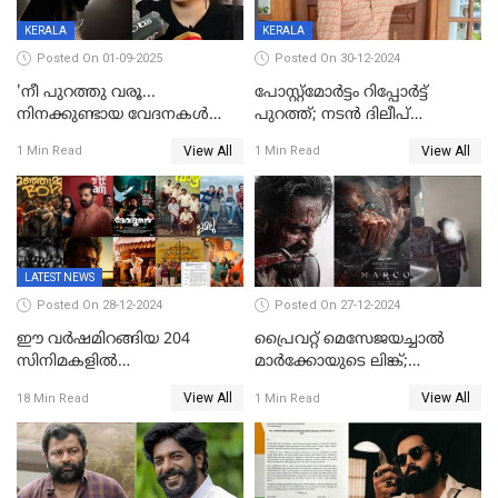
KERALA
KERALA
Posted On 01-09-2025
Posted On 30-12-2024
'നീ പുറത്തു വരൂ...
പോസ്റ്റ്‌മോര്‍ട്ടം റിപ്പോര്‍ട്ട്
നിനക്കുണ്ടായ വേദനകള്‍
പുറത്ത്; നടൻ ദിലീപ്
സധൈര്യം പറയു';
ശങ്കറിന്റെ മരണകാരണം
View All
View All
1 Min Read
1 Min Read
'കരയേണ്ടതും ഒറ്റപ്പെടേണ്ടതും
ആന്തരിക രക്തസ്രാവം
വേട്ടക്കാരനാണ്, വേദനകള്‍
സധൈര്യം പറയു;
പെണ്‍കുട്ടിയോട് റിനി ആര്‍
ജോര്‍ജ്
LATEST NEWS
Posted On 28-12-2024
Posted On 27-12-2024
ഈ വർഷമിറങ്ങിയ 204
പ്രൈവറ്റ് മെസേജയച്ചാല്‍
സിനിമകളിൽ
മാർക്കോയുടെ ലിങ്ക്;
നേട്ടമുണ്ടാക്കിയത് വെറും 26
വ്യാജപതിപ്പ് കേസിൽ ആലുവ
View All
View All
18 Min Read
1 Min Read
ചിത്രങ്ങൾ; 2024ൽ സിനിമാ
സ്വദേശി അറസ്റ്റില്‍
വ്യവസായത്തിന് നഷ്ടം 700
കോടി; അഭിനേതാക്കൾ
പ്രതിഫലം കുറയ്ക്കണമെന്നും
നിർമാതാക്കളുടെ സംഘടന