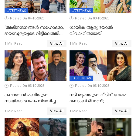
LATEST NEWS
LATEST NEWS
Posted On 04-10-2025
Posted On 03-10-2025
'അഭിനന്ദനങ്ങൾ സഹോദരാ,
ഗായിക ആര്യ ദയാൽ
ജയസൂര്യയുടെ വീട്ടിലെത്തി
വിവാഹിതയായി
ഋഷഭ് ഷെട്ടി; കേക്ക് മുറിച്ച്
View All
View All
1 Min Read
1 Min Read
ആഘോഷം'
LATEST NEWS
Posted On 03-10-2025
Posted On 03-10-2025
കലാഭവൻ മണിയുടെ
നടി തൃഷയുടെ വീടിന് നേരെ
നായികാ വേഷം നിരസിച്ച
ബോംബ് ഭീഷണി;
നടിയെക്കുറിച്ച് വിനയൻ; "ആ
പരിശോധനയിൽ വ്യാജമെന്ന്
View All
View All
1 Min Read
1 Min Read
നടി ദിവ്യ ഉണ്ണിയല്ലെന്നും
കണ്ടെത്തൽ
സമൂഹമാധ്യമത്തിൽ കുറിപ്പ്