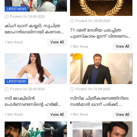
LATEST NEWS
Posted On 23-09-2025
Posted On 23-09-2025
കിംഗ് ഖാന് കയ്യടി; സുചിത്ര
71-ാമത് ദേശീയ ചലച്ചിത്ര
മോഹൻലാലിനായി കസേര
പുരസ്‌കാരം ഇന്ന് വിതരണം
ഒരുക്കിക്കൊടുത്ത് ഷാരുഖ്
View All
ചെയ്യും
1 Min Read
ഖാൻ
View All
1 Min Read
LATEST NEWS
Posted On 22-09-2025
Posted On 21-09-2025
നടി ജാക്വിലിന്‍
സിനിമ ചിത്രീകരണത്തിനിടെ
ഫെര്‍ണാണ്ടസിന്റെ ഹര്‍ജി
സൽമാൻ ഖാന് പരിക്ക്;
സുപ്രീം കോടതി തള്ളി
ചികിത്സയിൽ;
View All
View All
1 Min Read
1 Min Read
മുംബൈയിലേക്ക് മടങ്ങി