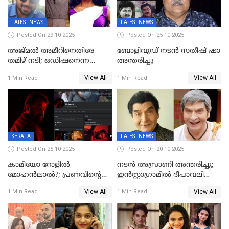
LATEST NEWS
LATEST NEWS
Posted On 29-10-2025
Posted On 25-10-2025
അജ്മല്‍ അമീറിനെതിരേ
ബോളിവുഡ് നടൻ സതീഷ് ഷാ
തമിഴ് നടി; ഒഡിഷനെന്ന
അന്തരിച്ചു
വ്യാജേന ഹോട്ടല്‍മുറിയിലേക്ക്
View All
View All
1 Min Read
1 Min Read
വിളിച്ചു, മോശം പെരുമാറ്റം
KERALA
LATEST NEWS
Posted On 25-10-2025
Posted On 20-10-2025
കാമിയോ റോളിൽ
നടന്‍ അസ്രാണി അന്തരിച്ചു;
മോഹൻലാൽ?; പ്രണവിന്റെ
ഇന്‍‌സ്റ്റാഗ്രാമില്‍ ദീപാവലി
ചിത്രത്തിന്റെ ട്രെയിലറിന്
ആശംസ നേര്‍ന്ന്
View All
View All
1 Min Read
1 Min Read
പിന്നാലെ ഡിപി; ചർച്ചയായി
മണിക്കൂറുകള്‍ക്കകം
സോഷ്യൽ മീഡിയ ചിത്രങ്ങൾ
വിയോഗം