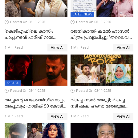
LATEST NEWS
Posted On 06-11-2025
Posted On 05-11-2025
‘കെജിഎഫി’ലെ കാസിം
രജനികാന്ത്- കമൽ ഹാസൻ
ചാച്ച,നടൻ ഹരീഷ് റായ്
ചിത്രം പ്രഖ്യാപിച്ചു; 'തലൈവർ
അന്തരിച്ചു
173' റിലീസ് 2027 പൊങ്കലിന്
View All
View All
1 Min Read
1 Min Read
KERALA
Posted On 05-11-2025
Posted On 03-11-2025
അച്ഛന്റെ റെക്കോർഡിനൊപ്പം
മികച്ച നടൻ മമ്മൂട്ടി; മികച്ച
അപ്പുവും; ഹാട്രിക് 50 കോടി
നടി ഷംല ഹംസ; മഞ്ഞുമ്മൽ
നേട്ടവുമായി പ്രണവ്
ബോയ്സ് മികച്ച ചിത്രം
View All
View All
1 Min Read
1 Min Read
മോഹൻലാൽ, 'ഡീയസ്
ഈറേ' കുതിപ്പ്