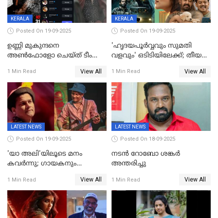
KERALA
KERALA
Posted On 19-09-2025
Posted On 19-09-2025
ഉണ്ണി മുകുന്ദനെ
'ഹൃദയപൂര്‍വ്വവും സുമതി
അൺഫോളോ ചെയ്ത് ടീം
വളവും' ഒടിടിയിലേക്ക്; തീയതി
മാർക്കോ; ലോർഡ്
പുറത്ത്
View All
View All
1 Min Read
1 Min Read
മാർക്കോയിൽ യാഷ്,
പൃഥ്വിരാജ്,
മമ്മുട്ടി,മോഹൻലാൽ..ചർച്ചകളുമായി
സൈബർലോകവും
LATEST NEWS
LATEST NEWS
Posted On 19-09-2025
Posted On 18-09-2025
'യാ അലി'യിലൂടെ മനം
നടൻ റോബോ ശങ്കർ
കവർന്നു; ഗായകനും
അന്തരിച്ചു
നടനുമായ സുബിന്‍ ഗാര്‍ഗ്
View All
View All
1 Min Read
1 Min Read
അന്തരിച്ചു