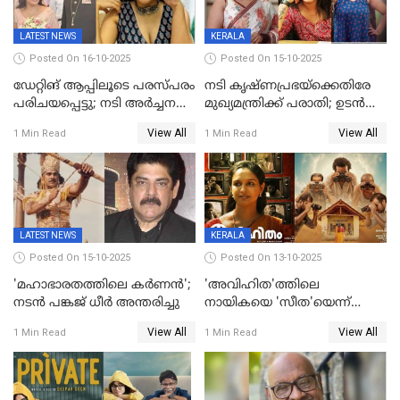
LATEST NEWS
KERALA
Posted On 16-10-2025
Posted On 15-10-2025
ഡേറ്റിങ് ആപ്പിലൂടെ പരസ്പരം
നടി കൃഷ്ണപ്രഭയ്‌ക്കെതിരേ
പരിചയപ്പെട്ടു; നടി അർച്ചന
മുഖ്യമന്ത്രിക്ക് പരാതി; ഉടൻ
കവി വിവാഹിതയായി
ഇടപെടല്‍ വേണമെന്നും
View All
View All
1 Min Read
1 Min Read
പരാതിയിൽ
LATEST NEWS
KERALA
Posted On 15-10-2025
Posted On 13-10-2025
'മഹാഭാരതത്തിലെ കർണന്‍';
'അവിഹിത'ത്തിലെ
നടൻ പങ്കജ് ധീർ അന്തരിച്ചു
നായികയെ 'സീത'യെന്ന്
വിളിക്കണ്ട; വെട്ടി സെൻസർ
View All
View All
1 Min Read
1 Min Read
ബോർഡ്