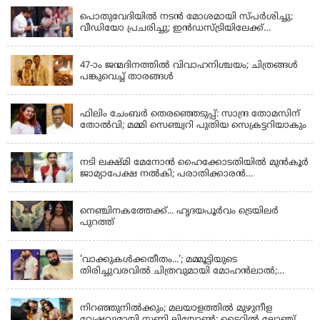
പൊതുവേദിയില്‍ നടന്‍ മോശമായി സ്പര്‍ശിച്ചു;
വീഡിയോ പ്രചരിച്ചു; ഇന്‍ഡസ്ട്രിയിലേക്ക്
ഇനിയില്ലെന്ന് നടി
KERALA
47-ാം ജന്മദിനത്തിൽ വിവാഹനിശ്ചയം; ചിത്രങ്ങള്‍
പങ്കുവെച്ച് താരങ്ങൾ
KERALA
ഫിലിം ചേംബർ തെരഞ്ഞെടുപ്പ്: സാന്ദ്ര തോമസിന്
തോൽവി; മമ്മി സെഞ്ച്വറി പുതിയ സെക്രട്ടറിയാകും
KERALA
നടി ലക്ഷ്മി മേനോൻ ഹൈക്കോടതിയിൽ മുൻ‌കൂർ
ജാമ്യാപേക്ഷ നൽകി; പരാതിക്കാരൻ
ലൈംഗീകമായി അധിക്ഷേപിച്ചെന്നും നടി
LATEST NEWS
നെഞ്ചിനകത്തേക്ക്... ഹൃദയപൂര്‍വം ട്രെയിലര്‍
പുറത്ത്
LATEST NEWS
'വാക്കുകള്‍ക്കതീതം...'; മമ്മൂട്ടിയുടെ
തിരിച്ചുവരവില്‍ ചിത്രവുമായി മോഹന്‍ലാല്‍;
ഇച്ചാക്കയ്ക്ക് ലാലുവിന്റെ സ്‌നേഹചുംബനം
KERALA
നിറഞ്ഞുനിൽക്കും; മലയാളത്തിൽ മുഴുനീള
വേഷവുമായി സണ്ണി ലിയോൺ; ടൈറ്റിൽ ലോഞ്ച്