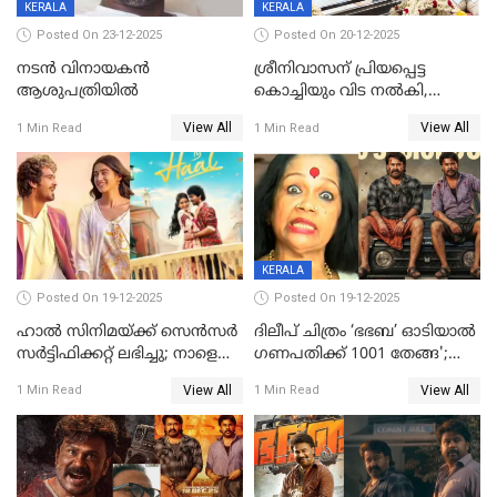
KERALA
KERALA
Posted On 23-12-2025
Posted On 20-12-2025
നടൻ വിനായകൻ
ശ്രീനിവാസന് പ്രിയപ്പെട്ട
ആശുപത്രിയിൽ
കൊച്ചിയും വിട നൽകി,
മൃതദേഹം വസതിയിൽ;
View All
View All
1 Min Read
1 Min Read
സംസ്കാരം നാളെ
KERALA
Posted On 19-12-2025
Posted On 19-12-2025
ഹാല്‍ സിനിമയ്ക്ക് സെന്‍സര്‍
ദിലീപ് ചിത്രം ‘ഭഭബ’ ഓടിയാൽ
സര്‍ട്ടിഫിക്കറ്റ് ലഭിച്ചു; നാളെ
ഗണപതിക്ക് 1001 തേങ്ങ';
ട്രെയ്ലര്‍ പുറത്ത് വിടും
കലാമണ്ഡലം സത്യഭാമ
View All
View All
1 Min Read
1 Min Read