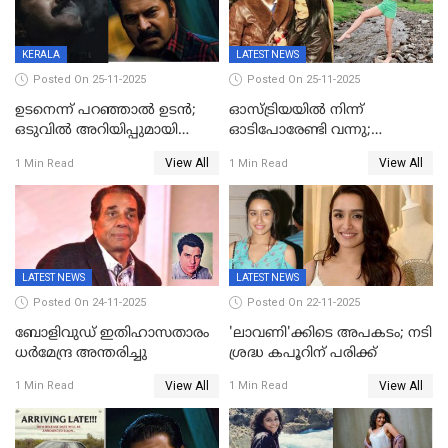
KERALA
LATEST NEWS
Posted On 25-11-2025
Posted On 25-11-2025
ഉടനെന്ന് പറഞ്ഞാൽ ഉടൻ;
ഓസ്ട്രിയയിൽ നിന്ന്
ഒടുവിൽ അറിയിപ്പുമായി
ഓടിപോരേണ്ടി വന്നു;
മമ്മൂട്ടി, കളങ്കാവൽ പുതിയ
വൈകാരികമായും
View All
View All
1 Min Read
1 Min Read
റിലീസ് തീയതി പുറത്ത്
ശാരീരികമായും ഉപദ്രവിച്ചു;
ഭർത്താവിനെതിരെ 50 കോടി
രൂപ നഷ്ടപരിഹാരം
ആവശ്യപ്പെട്ട് മുൻ മിസ് ഇന്ത്യ
LATEST NEWS
LATEST NEWS
Posted On 24-11-2025
Posted On 22-11-2025
ബോളിവുഡ് ഇതിഹാസതാരം
'ലാവണി'ക്കിടെ അപകടം; നടി
ധർമേന്ദ്ര അന്തരിച്ചു
ശ്രദ്ധ കപൂറിന് പരിക്ക്
View All
View All
1 Min Read
1 Min Read