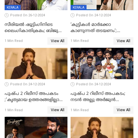
KERALA
KERALA
Posted On 26-12-2024
Posted On 24-12-2024
സീരിയല്‍ ഷൂട്ടിംഗിനിടെ
‘കുട്ടികൾ മാർക്കോ
ലൈംഗികാതിക്രമം; ബിജു
കാണുന്നത് തടയണം’;
സോപാനത്തിനും എസ് പി
തിയറ്ററുകളിൽ
View All
View All
1 Min Read
1 Min Read
ശ്രീകുമാറിനുമെതിരെ കേസ്
മാതാപിതാക്കൾക്കൊപ്പം
കുട്ടികളുമെത്തുന്നു;
മുഖ്യമന്ത്രിക്ക് പരാതി നൽകി
കെപിസിസി അംഗം
Posted On 24-12-2024
Posted On 24-12-2024
പുഷ്‌പ 2 റിലീസ് അപകടം
പുഷ്പ 2 റിലീസ് അപകടം;
;'കൃത്യമായ ഉത്തരങ്ങളില്ലാതെ
നടന്‍ അല്ലു അര്‍ജുൻ
അല്ലു അർജുൻ'
അന്വേഷണ സംഘത്തിന്
View All
View All
1 Min Read
1 Min Read
മുന്നിൽ ഹാജരായി