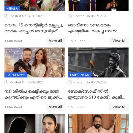
KERALA
Posted On 06-09-2025
Posted On 06-09-2025
വെറും 15 സെന്റീമീറ്റര്‍ മുല്ലപ്പൂ,
ടൊവിനോ രണ്ടാമതും
അതും അച്ഛൻ തന്നുവിട്ടത്
ഏഷ്യയിലെ മികച്ച നടന്‍;
കൈവശം വച്ചതിന് ഒരു
2025ലെ സെപ്റ്റിമിയസ്
View All
View All
1 Min Read
1 Min Read
ലക്ഷം രൂപ പിഴ; നവ്യ
പുരസ്‌കാരം
28ദിവസത്തിനകം പിഴ
അടയ്ക്കണം
LATEST NEWS
LATEST NEWS
Posted On 05-09-2025
Posted On 05-09-2025
നടി ശിൽപ ഷെട്ടിക്കും രാജ്
ബോക്സോഫീസിൽ
കുന്ദ്രയ്ക്കും എതിരെ ലുക്ക്
ഇതുവരെ 510 കോടി; കൂലി
ഔട്ട് നോട്ടീസ്
ഇനി ഒടിടിയിലേക്ക്, റിലീസ്
View All
View All
1 Min Read
1 Min Read
തീയതി പുറത്ത്