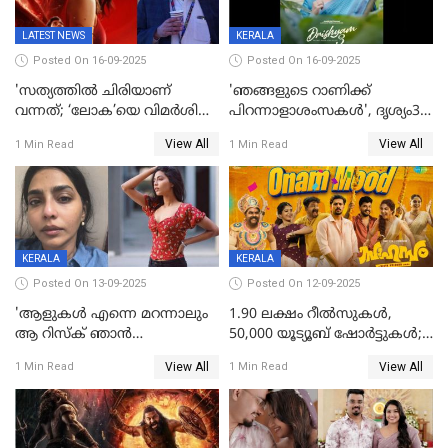
LATEST NEWS
KERALA
Posted On 16-09-2025
Posted On 16-09-2025
'സത്യത്തിൽ ചിരിയാണ്
'ഞങ്ങളുടെ റാണിക്ക്
വന്നത്; ‘ലോക’യെ വിമർശിച്ച്
പിറന്നാളാശംസകൾ', ദൃശ്യം3-
മുരളി തുമ്മാരുകുടി
യിലെ മീനയുടെ ക്യാരക്റ്റർ
View All
View All
1 Min Read
1 Min Read
പോസ്റ്റർ പുറത്തുവിട്ടു
KERALA
KERALA
Posted On 13-09-2025
Posted On 12-09-2025
'ആളുകള്‍ എന്നെ മറന്നാലും
1.90 ലക്ഷം റീല്‍സുകള്‍,
ആ റിസ്ക് ഞാൻ
50,000 യൂട്യൂബ് ഷോര്‍ട്ടുകള്‍;
ഏറ്റെടുക്കുന്നു'; അപകടം
ആടിയും പാടിയും ആഗോള
View All
View All
1 Min Read
1 Min Read
മനസിലായി, കടുത്ത
ഹിറ്റായി ഓണം മൂഡ് ഗാനം
തീരുമാനവുമായി ഐശ്വര്യ
ലക്ഷ്മി