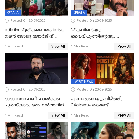
KERALA
KERALA
Posted On 20-09-2025
Posted On 20-09-2025
സിനിമ ചിത്രീകരണത്തിനിടെ
'മികവിന്റെയും
നടൻ ജോജു ജോർജിന്
വൈവിധ്യത്തിന്റെയും
അപകടം;നടൻ ദീപക്
പ്രതീകം'; മോഹൻലാലിനെ
View All
View All
1 Min Read
1 Min Read
പറമ്പോലും ഈ സമയം
അഭിനന്ദിച്ച് പ്രധാനമന്ത്രി
ജീപ്പിൽ
LATEST NEWS
Posted On 20-09-2025
Posted On 20-09-2025
ദാദാ സാഹേബ് ഫാൽക്കെ
എമ്പുരാനെയും വീഴ്ത്തി,
പുരസ്‌കാരം മോഹൻലാലിന്
24ദിവസം കൊണ്ട്
മലയാളത്തിലെ പുത്തൻ
View All
View All
1 Min Read
1 Min Read
ഇൻഡസ്ട്രി ഹിറ്റ്;
റെക്കോർഡുമായി ലോക