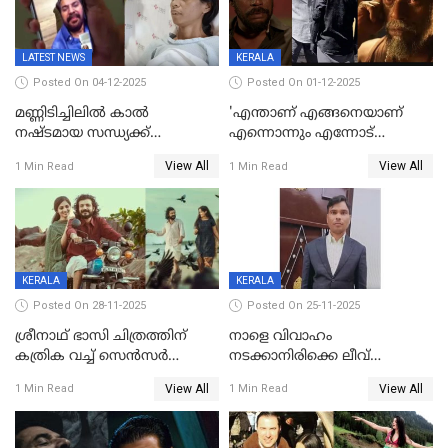
LATEST NEWS
KERALA
Posted On 04-12-2025
Posted On 01-12-2025
മണ്ണിടിച്ചിലിൽ കാല്‍
'എന്താണ് എങ്ങനെയാണ്
നഷ്ടമായ സന്ധ്യക്ക്
എന്നൊന്നും എന്നോട്
ആശ്വാസമായി മമ്മൂട്ടിയുടെ
ചോദിക്കരുത്',ജയിലര്‍ ടുവില്‍
View All
View All
1 Min Read
1 Min Read
വീഡിയോകോൾ;
താനുമുണ്ടെന്ന് വിനായകൻ
കൃത്രിമക്കാല്‍ നല്‍കാമെന്ന്
താരം, വീട്
നിര്‍മിക്കുന്നതിനുള്ള
ഇടപെടലും നടത്തും
KERALA
KERALA
Posted On 28-11-2025
Posted On 25-11-2025
ശ്രീനാഥ് ഭാസി ചിത്രത്തിന്
നാളെ വിവാഹം
കത്രിക വച്ച് സെൻസർ
നടക്കാനിരിക്കെ ലീവ്
ബോർഡ്, 'എട്ട് സീനുകൾ
നൽകിയില്ല; എസ്ഐആർ
View All
View All
1 Min Read
1 Min Read
മാറ്റണം';പൊങ്കാല റിലീസ് മാറ്റി
സൂപ്പർവൈസർ
ജീവനൊടുക്കി