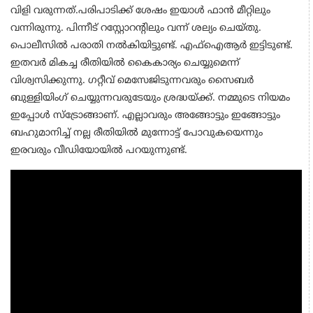
വിളി വരുന്നത്.പരിപാടിക്ക് ശേഷം ഇയാൾ ഫാൻ മീറ്റിലും
വന്നിരുന്നു. പിന്നീട് റസ്റ്റോറന്‍റിലും വന്ന് ശല്യം ചെയ്തു.
പൊലീസിൽ പരാതി നൽകിയിട്ടുണ്ട്. എഫ്ഐആർ ഇട്ടിടുണ്ട്.
ഇതവർ മികച്ച രീതിയിൽ കൈകാര്യം ചെയ്യുമെന്ന്
വിശ്വസിക്കുന്നു. ​ഗറ്റീവ് മെസേജിടുന്നവരും സൈബർ
ബുള്ളിയിം​ഗ് ചെയ്യുന്നവരുടേയും ശ്രദ്ധയ്ക്ക്. നമ്മുടെ നിയമം
ഇപ്പോൾ സ്ട്രോങ്ങാണ്. എല്ലാവരും അങ്ങോട്ടും ഇങ്ങോട്ടും
ബഹുമാനിച്ച് നല്ല രീതിയിൽ മുന്നോട്ട് പോവുകയെന്നും
ഇരവരും വീഡിയോയിൽ പറയുന്നുണ്ട്.