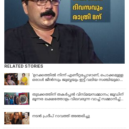
RELATED STORIES
'ഉറക്കത്തിൽ നിന്ന് എണീറ്റപ്പോഴാണ്, പൊക്കമുള്ള
ഒരാൾ ജീൻസും ജുബ്ബയും ഇട്ട് വലിയ സഞ്ചിയുമായി
നടന്നങ്ങു പോകുന്നത് കണ്ടത്; ചോദിച്ചപ്പോൾ
മരിച്ചുപോയെന്ന് പറഞ്ഞു; ആത്മാക്കളെ കണ്ടിട്ടു
ഉണ്ടെന്ന് നടി ലെന
തുടക്കത്തിന് തകർപ്പൻ വിസ്മയസമ്മാനം; ജൂഡിന്
മൂന്നര ലക്ഷത്തോളം വിലവരുന്ന വാച്ച് സമ്മാനിച്ച്
സുചിത്ര
KERALA
നടൻ പ്രദീപ് റാവത്ത് അന്തരിച്ചു
LATEST NEWS