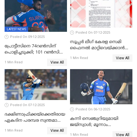
LATEST NEWS
Posted On 07-12-2025
Posted On 09-12-2025
സൂപ്പർ ലീഗ് കേരള സെമി
പ്രോട്ടീസിനെ 74റൺസിന്‌
ഫൈനൽ മാറ്റിവെയ്ക്കാൻ
പൊളിച്ചടുക്കി; 101 റൺസിന്റെ
നിർദേശം
View All
വൻജയം, ടി20യിൽ 100
1 Min Read
View All
1 Min Read
വിക്കറ്റ് തികയ്ക്കുന്ന
താരമായി ബുമ്ര
Posted On 07-12-2025
Posted On 06-12-2025
ദക്ഷിണാഫ്രിക്കയ്‌ക്കെതിരായ
കന്നി സെഞ്ച്വറിയുമായി
ഏകദിന പരമ്പര സ്വന്തമാക്കി
ജയ്‌സ്വാൾ; മൂന്നാം
ഇന്ത്യ
View All
ഏകദിനത്തിൽ
1 Min Read
View All
1 Min Read