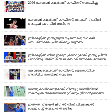
2026 കോമണ്‍വെല്‍ത്ത് ഗെയിംസ് സമാപിച്ചു
കോമണ്‍വെല്‍ത്ത് ഗെയിംസ്; ബോക്‌സിങ്ങില്‍
അങ്കുഷ് പംഗലിന് സ്വര്‍ണം
LATEST NEWS
ഇടിക്കൂട്ടിൽ ഇന്ത്യയുടെ സ്വർണമഴ; സാക്ഷി
ചൗധരിയ്ക്കും പ്രിയയ്ക്കും സ്വർണം
LATEST NEWS
ഇടിക്കൂട്ടിൽ നിന്ന് ഇരട്ടസ്വർണവുമായി ഇന്ത്യ, പ്രീതി
പവാറിനും ജയ്സ്മിന്‍ ലംബോരിയയ്ക്കും മെഡൽ
കോമണ്‍വെല്‍ത്ത് ഗെയിംസ്; ജൂഡോയിൽ
അസ്മിത ഡേയ്ക്ക് സ്വർണം
KERALA
സഞ്ജു വെടിക്കെട്ടുമായി വീണ്ടും; സഞ്ജീവിന്‍റെ
തകർപ്പൻ അർദ്ധസെഞ്ചുറിക്കും ട്രിവാൻഡ്രത്തെ
രക്ഷിക്കാനായില്ല, കൊച്ചി ബ്ലൂ ടൈഗേഴ്സിനു ജയം
ഇന്ത്യന്‍ പ്രീമിയര്‍ ലീഗില്‍ നിന്ന് വിരമിക്കല്‍
പ്രഖ്യാപിച്ച് രവിചന്ദ്ര അശ്വിന്‍