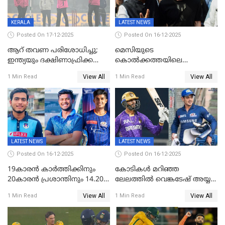
KERALA
LATEST NEWS
Posted On 17-12-2025
Posted On 16-12-2025
ആറ് തവണ പരിശോധിച്ചു;
മെസിയുടെ
ഇന്ത്യയും ദക്ഷിണാഫ്രിക്കയും
കൊൽക്കത്തയിലെ
തമ്മിലുള്ള നാലാം ട്വന്റി20
പരിപാടിക്കിടെയുണ്ടായ
View All
View All
1 Min Read
1 Min Read
ഉപേക്ഷിച്ചു
സംഘർഷം: കായിക മന്ത്രി
അരൂപ് ബിശ്വാസ് രാജിവച്ചു
LATEST NEWS
LATEST NEWS
Posted On 16-12-2025
Posted On 16-12-2025
19കാരൻ കാർത്തിക്കിനും
കോടികൾ മറിഞ്ഞ
20കാരൻ പ്രശാന്തിനും 14.20
ലേലത്തിൽ വെങ്കടേഷ് അയ്യര്‍
കോടി; കശ്മീരി താരം 8.40
റോയല്‍ ചലഞ്ചേഴ്‌സ്
View All
View All
1 Min Read
1 Min Read
കോടിക്ക് ഡൽഹിയിൽ;
ബംഗളൂരുവില്‍; ക്വിന്റണ്‍ ഡി
മലയാളി താരം വിഘ്നേഷ്
കോക്ക് മുംബൈ
പുത്തുർ രാജസ്ഥാനിൽ
ഇന്ത്യന്‍സില്‍; 25കോടിക്ക്