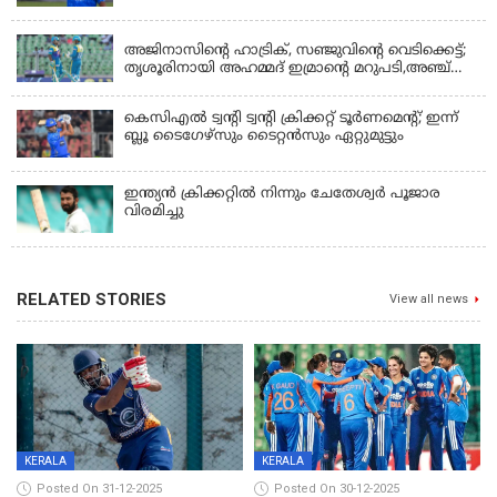
KERALA
അജിനാസിന്റെ ഹാട്രിക്, സഞ്ജുവിന്റെ വെടിക്കെട്ട്;
തൃശൂരിനായി അഹമ്മദ് ഇമ്രാന്റെ മറുപടി,അഞ്ച്
വിക്കറ്റ് ജയവുമായി ടൈറ്റൻസ്
കെസിഎൽ ട്വൻ്റി ട്വൻ്റി ക്രിക്കറ്റ് ടൂർണമെൻ്റ്; ഇന്ന്
ബ്ലൂ ടൈഗേഴ്സും ടൈറ്റൻസും ഏറ്റുമുട്ടും
ഇന്ത്യന്‍ ക്രിക്കറ്റിൽ നിന്നും ചേതേശ്വര്‍ പൂജാര
വിരമിച്ചു
RELATED STORIES
View all news
KERALA
KERALA
Posted On 31-12-2025
Posted On 30-12-2025