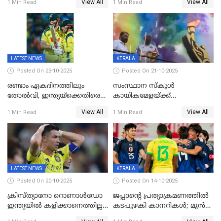
View All
View All
1 Min Read
1 Min Read
മുൻനായകരുടെ മികവിൽ
ബോയ്സിലും സബ്‌ജൂനിയർ
ഓസീസിനെതിരെ ഉജ്ജ്വല
ഗേൾസിലും റെക്കോർഡോടെ
ജയം
സ്വർണം, ദേവപ്രിയ 87ലെ
റെക്കോർഡ് തിരുത്തി
LATEST NEWS
KERALA
Posted On 23-10-2025
Posted On 21-10-2025
രണ്ടാം ഏകദിനത്തിലും
സംസ്ഥാന സ്കൂൾ
തോൽവി, ഇന്ത്യയ്‌ക്കെതിരെ
കായികമേളയ്ക്ക്
പരമ്പര നേടി ഓസ്‌ട്രേലിയ
തിരിതെളിഞ്ഞു; സ്കൂൾ
View All
View All
1 Min Read
1 Min Read
ഒളിംപിക്‌സിന്റെ ഉദ്‌ഘാടനം
നിർവഹിച്ച് ധനമന്ത്രി K N
ബാലഗോപാൽ;ദീപശിഖ
തെളിയിച്ച് I M വിജയൻ
LATEST NEWS
KERALA
Posted On 20-10-2025
Posted On 14-10-2025
ക്രിസ്ത്യാനോ റൊണാൾഡോ
ജപ്പാന്റെ പ്രത്യാക്രമണത്തിൽ
ഇന്ത്യയിൽ കളിക്കാനെത്തില്ല;
കടപുഴകി കാനറികൾ; മുൻ
അൽ നസർ സ്ക്വാഡിൽ
ലോകചാമ്പ്യന്മാർക്കെതിരെ