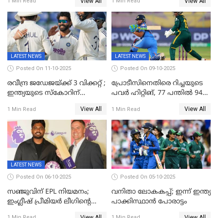
View All
View All
1 Min Read
1 Min Read
ഉൾപ്പെടുത്തിയില്ല
ജപ്പാന്റെ ആദ്യ ജയം
LATEST NEWS
LATEST NEWS
Posted On 11-10-2025
Posted On 09-10-2025
രവീന്ദ്ര ജഡേജയ്ക്ക് 3 വിക്കറ്റ് ;
പ്രോടീസിനെതിരെ റിച്ചയുടെ
ഇന്ത്യയുടെ സ്കോറിന്
പവർ ഹിറ്റിങ്, 77 പന്തില്‍ 94
മുന്നിൽ വെസ്റ്റ് ഇന്‍ഡീസിന്
റണ്‍സ്, 252 റണ്‍സ്
View All
View All
1 Min Read
1 Min Read
നാല് വിക്കറ്റ് നഷ്ടം
ലക്ഷ്യമൊരുക്കി ഇന്ത്യ; 28
വര്‍ഷം പഴക്കമുള്ള ലോക
റെക്കോര്‍ഡ് തകര്‍ത്ത് സ്മൃതി
LATEST NEWS
Posted On 06-10-2025
Posted On 05-10-2025
സഞ്ജുവിന് EPL നിയമനം;
വനിതാ ലോകകപ്പ്; ഇന്ന് ഇന്ത്യ
ഇംഗ്ലീഷ് പ്രീമിയര്‍ ലീഗിന്‍റെ
പാക്കിസ്ഥാന്‍ പോരാട്ടം
ഇന്ത്യയിലെ ബ്രാന്‍ഡ്
View All
View All
1 Min Read
1 Min Read