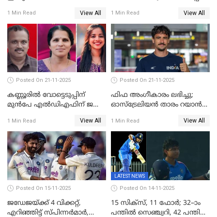
ഫെബ്രുവരി 15ന്; ടി20
ബാഡ്മിൻ്റൺ
View All
View All
1 Min Read
1 Min Read
ലോകകപ്പിന്‍റെ മത്സരക്രമം
പ്രഖ്യാപിച്ചു
Posted On 21-11-2025
Posted On 21-11-2025
കണ്ണൂരിൽ വോട്ടെടുപ്പിന്
ഫിഫ അംഗീകാരം ലഭിച്ചു;
മുൻപേ എൽഡിഎഫിന് ജയം;
ഓസ്‌ട്രേലിയന്‍ താരം റയാന്‍
മലപ്പട്ടത്തും ആന്തൂരും എതിർ
വില്ല്യംസിന് ഇനി
View All
View All
1 Min Read
1 Min Read
സ്ഥാനാർഥികളില്ല
നീലക്കുപ്പായത്തില്‍ കളിക്കാം
LATEST NEWS
Posted On 15-11-2025
Posted On 14-11-2025
ജഡേജയ്ക്ക് 4 വിക്കറ്റ്,
15 സിക്സ്, 11 ഫോർ; 32–ാം
എറിഞ്ഞിട്ട് സ്പിന്നർമാർ,
പന്തിൽ സെഞ്ച്വറി, 42 പന്തിൽ