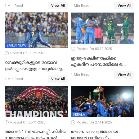
ഇന്ത്യക്ക് തോല്‍വി, പരമ്പര
ഗിൽ കളിക്കും, ജയ്സ്വാൾ
View All
View All
1 Min Read
1 Min Read
ഒപ്പത്തിനൊപ്പം
ഇല്ല;
ദക്ഷിണാഫ്രിക്കയ്‌ക്കെതിരായ
ടി20 പരമ്പരയ്ക്കുള്ള ഇന്ത്യന്‍
ടീമിനെ പ്രഖ്യാപിച്ചു
LATEST NEWS
Posted On 03-12-2025
Posted On 03-12-2025
ഇന്ത്യ-ദക്ഷിണാഫ്രിക്ക
സെഞ്ചുറികളുടെ രാജാവ്
ഏകദിന പരമ്പരയിലെ രണ്ടാം
ഉൾപ്പെടെയുള്ള ബാറ്റർമാരുടെ
മത്സരം ഇന്ന്
View All
ആറാട്ട്; പ്രോട്ടീസിനെതിരെ
1 Min Read
View All
1 Min Read
ഇന്ത്യയ്ക്ക് 358 റൺസ്
KERALA
Posted On 28-11-2025
Posted On 27-11-2025
അണ്ടര്‍ 17 ലോകകപ്പ്; കിരീടം
ലോക ചാംപ്യൻമാരായ
സ്വന്തമാക്കി പോര്‍ച്ചുഗല്‍
ഇന്ത്യൻ വനിതാ ടീം