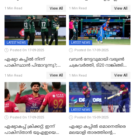
ഐസിസി; ഒരു മണിക്കൂറോളം
View All
View All
1 Min Read
1 Min Read
വൈകും; പാക് ടീം ഹോട്ടലിൽ
നിന്ന് ഇറങ്ങിയതായി റിപ്പോർട്ട്
LATEST NEWS
LATEST NEWS
Posted On 17-09-2025
Posted On 17-09-2025
ഏഷ്യാ കപ്പിൽ നിന്ന്
വമ്പൻ നേട്ടവുമായി വരുണ്‍
പാകിസ്ഥാൻ പിന്മാറുന്നു?;
ചക്രവർത്തി, ടി20 റാങ്കിങ്ങിൽ
ഇന്നത്തെ മത്സരം
ഒന്നാമത്; ബാറ്റർമാരിൽ
View All
View All
1 Min Read
1 Min Read
ബഹിഷ്കരിച്ചതായി റിപ്പോർട്ട്;
ഉൾപ്പെടെ നേട്ടങ്ങളുമായി
ഇതോടെ ടൂർണമെന്റിൽ നിന്ന്
ഇന്ത്യ
പുറത്താകും
LATEST NEWS
Posted On 17-09-2025
Posted On 15-09-2025
ഏഷ്യാകപ്പ് ക്രിക്കറ്റ്; ഇന്ന്
ഏഷ്യാ കപ്പിൽ ഒമാനെതിരെ
പാകിസ്താന്‍ യുഎഇയെ
മലയാളി താരത്തിന്റെ