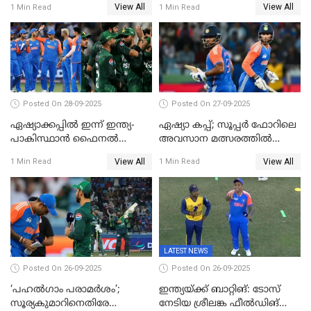
View All
View All
1 Min Read
1 Min Read
വിജയലക്ഷ്യം, കുൽദീപിന് 4
വിക്കറ്റ്
Posted On 28-09-2025
Posted On 27-09-2025
ഏഷ്യാക്കപ്പില്‍ ഇന്ന് ഇന്ത്യ-
ഏഷ്യാ കപ്പ്; സൂപ്പർ ഫോറിലെ
പാകിസ്ഥാന്‍ ഫൈനല്‍
അവസാന മത്സരത്തിൽ
പോരാട്ടം
ഇന്ത്യയ്ക്ക് ജയം
View All
View All
1 Min Read
1 Min Read
LATEST NEWS
Posted On 26-09-2025
Posted On 26-09-2025
‘പഹൽഗാം പരാമർശം’;
ഇന്ത്യയ്ക്ക് ബാറ്റിങ്: ടോസ്
സൂര്യകുമാറിനെതിരേ
നേടിയ ശ്രീലങ്ക ഫീൽഡിങ്