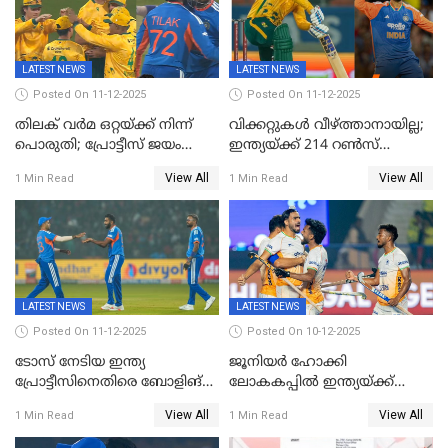
കാമറൂൺ ഗ്രീൻ
കൊൽക്കത്തയിൽ
LATEST NEWS
LATEST NEWS
Posted On 11-12-2025
Posted On 11-12-2025
തിലക് വർമ ഒറ്റയ്ക്ക് നിന്ന്
വിക്കറ്റുകൾ വീഴ്ത്താനായില്ല;
പൊരുതി; പ്രോട്ടീസ് ജയം
ഇന്ത്യയ്ക്ക് 214 റൺസ്
പിടിച്ചെടുത്തു
വിജയലക്ഷ്യം; ക്വിന്റൻ
View All
View All
1 Min Read
1 Min Read
ഡികോക്ക് കസറി
LATEST NEWS
LATEST NEWS
Posted On 11-12-2025
Posted On 10-12-2025
ടോസ് നേടിയ ഇന്ത്യ
ജൂനിയര്‍ ഹോക്കി
പ്രോട്ടീസിനെതിരെ ബോളിങ്
ലോകകപ്പിൽ ഇന്ത്യയ്ക്ക്
തെരഞ്ഞെടുത്തു
വെങ്കലം
View All
View All
1 Min Read
1 Min Read