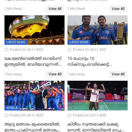
കേരളത്തിൽ കളിക്കും; 3 ടി20
View All
View All
1 Min Read
1 Min Read
മത്സരങ്ങൾ ​ഗ്രീൻഫീൽഡിൽ
LATEST NEWS
LATEST NEWS
Posted On 26-11-2025
Posted On 26-11-2025
കോമൺവെൽത്ത് ഗെയിംസ്
10 ഫോറും 10
ഇന്ത്യയിൽ, വേദിയാവുന്നത്
സിക്‌സും,വെടിക്കെട്ട്
അഹമ്മദാബാദ്
സെഞ്ചുറിയുമായി രോഹന്‍,
View All
View All
1 Min Read
1 Min Read
അര്‍ധ സെഞ്ചുറിയുമായി
സഞ്ജു; ഒഡിഷയെ 10
വിക്കറ്റിന് തകര്‍ത്ത് കേരളം
KERALA
Posted On 25-11-2025
Posted On 23-11-2025
ആദ്യ മത്സരം മുംബൈയിൽ;
കിരീടം സ്വന്തമാക്കി ലക്ഷ്യ
ഇന്ത്യ-പാകിസ്ഥാൻ മത്സരം
സെന്‍; ഓസ്ട്രേലിയന്‍ ഓപ്പണ്‍