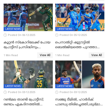
പ്രോട്ടീസിനെതിരെ ജയം,
പരമ്പര
LATEST NEWS
LATEST NEWS
Posted On 06-12-2025
Posted On 05-12-2025
കൂറ്റൻ സ്കോറിലേക്ക് പോയ
പെനാൽറ്റി ഷൂട്ടൗട്ടിൽ
പ്രോട്ടീസ് പ്രസിദ്ധിനും
ബെൽജിയത്തെ പുറത്താക്കി;
കുൽദീപിനും മുന്നിൽ
ജൂനിയർ ഹോക്കി
View All
View All
1 Min Read
1 Min Read
അടിതെറ്റി, ഇന്ത്യക്ക് 271
ലോകകപ്പിൽ ഇന്ത്യ
റണ്‍സ് വിജയലക്ഷ്യം
സെമിയിൽ
LATEST NEWS
LATEST NEWS
Posted On 03-12-2025
Posted On 03-12-2025
റണ്‍മല താണ്ടി പ്രോട്ടീസ്;
സഞ്ജു ടീമില്‍, ഹാര്‍ദിക്
രണ്ടാം ഏകദിനത്തില്‍
പാണ്ഡ്യ തിരിച്ചെത്തി,​ശുഭ്മാൻ