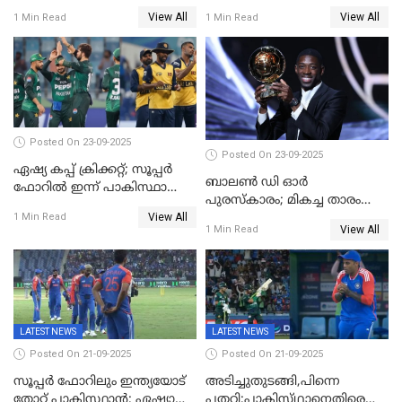
ഏഷ്യാ കപ്പ് ഫൈനലിൽ
ബംഗ്ലാദേശ്, ഏഷ്യാ കപ്പിൽ
View All
View All
1 Min Read
1 Min Read
ഇന്ത്യയ്ക്ക് ബാറ്റിംഗ്
Posted On 23-09-2025
Posted On 23-09-2025
ഏഷ്യ കപ്പ് ക്രിക്കറ്റ്; സൂപ്പര്‍
ബാലണ്‍ ഡി ഓര്‍
ഫോറിൽ ഇന്ന് പാകിസ്ഥാനും
പുരസ്‌കാരം; മികച്ച താരം
ശ്രീലങ്കയും ഏറ്റുമുട്ടും
View All
ഒസ്മാന്‍ ഡെംബല
1 Min Read
View All
1 Min Read
LATEST NEWS
LATEST NEWS
Posted On 21-09-2025
Posted On 21-09-2025
സൂപ്പർ ഫോറിലും ഇന്ത്യയോട്
അടിച്ചുതുടങ്ങി,പിന്നെ
തോറ്റ് പാകിസ്ഥാൻ; ഏഷ്യാ
പതറി;പാകിസ്‌ഥാനെതിരെ