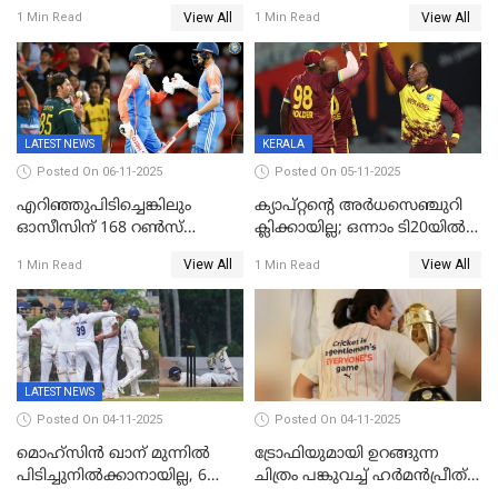
റെയ്നയുടെയും സ്വത്ത്
മുന്നിൽ
View All
View All
1 Min Read
1 Min Read
കണ്ടുകെട്ടി
LATEST NEWS
KERALA
Posted On 06-11-2025
Posted On 05-11-2025
എറിഞ്ഞുപിടിച്ചെങ്കിലും
ക്യാപ്റ്റന്റെ അർധസെഞ്ചുറി
ഓസീസിന് 168 റൺസ്
ക്ലിക്കായില്ല; ഒന്നാം ടി20യിൽ
വിജയലക്ഷ്യം നൽകി ഇന്ത്യ
ന‍്യൂസിലൻഡിനെതിരേ
View All
View All
1 Min Read
1 Min Read
വിൻഡീസിന് ജയം
LATEST NEWS
Posted On 04-11-2025
Posted On 04-11-2025
മൊഹ്സിൻ ഖാന് മുന്നിൽ
ട്രോഫിയുമായി ഉറങ്ങുന്ന
പിടിച്ചുനിൽക്കാനായില്ല, 6
ചിത്രം പങ്കുവച്ച് ഹര്‍മന്‍പ്രീത്