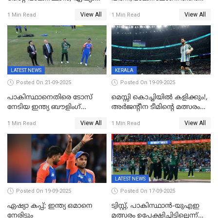
കപ്പിൽ വിജയഭേരി തുടർന്ന്
ഇന്ത്യക്ക് 172 റൺസ്
View All
View All
1 Min Read
1 Min Read
ഇന്ത്യ, അഭിഷേക് ശർമ്മയ്ക്ക്
വിജയലക്ഷ്യം
അർദ്ധ സെഞ്ച്വറി
LATEST NEWS
KERALA
Posted On 21-09-2025
Posted On 19-09-2025
പാകിസ്ഥാനെതിരെ ടോസ്
മെസ്സി കൊച്ചിയിൽ കളിക്കും!,
നേടിയ ഇന്ത്യ ബൗളിംഗ്
അർജന്റീന ടീമിന്റെ മത്സരം
തെരഞ്ഞെടുത്തു
കലൂർ സ്റ്റേഡിയത്തിൽ
View All
View All
1 Min Read
1 Min Read
നടത്താൻ ആലോചന
LATEST NEWS
Posted On 19-09-2025
Posted On 17-09-2025
ഏഷ്യാ കപ്പ്; ഇന്ത്യ ഒമാനെ
ട്വിസ്റ്റ്, പാകിസ്ഥാൻ-യുഎഇ
നേരിടും
മത്സരം ഉപേക്ഷിച്ചിട്ടില്ലെന്ന്