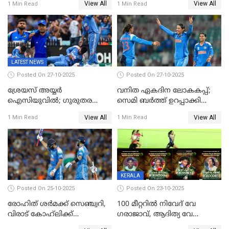
View All
View All
1 Min Read
1 Min Read
ഹര്‍ഷിതും മാത്രം;
തകർന്നു; അഞ്ച് വിക്കറ്റ്
മെല്‍ബണില്‍
ജയവുമായി ഇന്ത്യൻ
ഇന്ത്യയ്‌ക്കെതിരെ ഓസീസ്
വനിതകൾ ലോകകപ്പ്
ലക്ഷ്യം 126 റണ്‍സ്
കലാശപ്പോരിന്
LATEST NEWS
Posted On 27-10-2025
Posted On 27-10-2025
ശ്രേയസ് അയ്യര്‍
വനിത ഏകദിന ലോകകപ്പ്;
ഐസിയുവില്‍; ഗുരുതര
സെമി ബര്‍ത്ത് ഉറപ്പാക്കി
പരിക്ക്
ഇന്ത്യന്‍ വനിതകള്‍
View All
View All
1 Min Read
1 Min Read
KERALA
Posted On 25-10-2025
Posted On 23-10-2025
രോഹിത് ശർമക്ക് സെഞ്ച്വറി,
100 മീറ്ററിൽ നിവേദ് വേ​
വിരാട് കോഹ്‍ലിക്ക്
ഗരാജാവ്, ആദിത്യ വേ​
അർധസെഞ്ച്വറി;
ഗറാണി;ജൂനിയർ