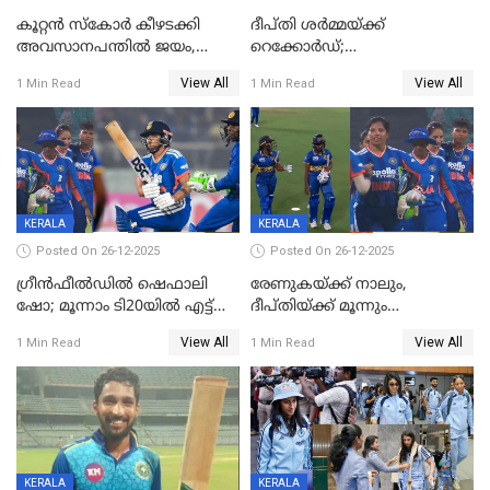
കൂറ്റൻ സ്കോർ കീഴടക്കി
ദീപ്തി ശർമ്മയ്ക്ക്
അവസാനപന്തിൽ ജയം,
റെക്കോർഡ്;
കേരളത്തിന് ഹാപ്പി ന്യൂഇയർ
ശ്രീലങ്കയ്ക്കെതിരായ വനിതാ
View All
View All
1 Min Read
1 Min Read
ടി20 പരമ്പര തൂത്തുവാരി
ഇന്ത്യ
KERALA
KERALA
Posted On 26-12-2025
Posted On 26-12-2025
ഗ്രീന്‍ഫീല്‍ഡില്‍ ഷെഫാലി
രേണുകയ്ക്ക് നാലും,
ഷോ; മൂന്നാം ടി20യിൽ എട്ട്
ദീപ്തിയ്ക്ക് മൂന്നും
വിക്കറ്റ് ജയം; ശ്രീലങ്കന്‍
വിക്കറ്റുകൾ,മൂന്നാം വനിതാ
View All
View All
1 Min Read
1 Min Read
വനിതകള്‍ക്കെതിരായ ടി20
ടി20യിലും ശ്രീലങ്കയ്ക്ക്
പരമ്പര ഇന്ത്യക്ക്
ബാറ്റിംഗ് തകര്‍ച്ച; ഇന്ത്യയ്ക്ക്
വിജയലക്ഷ്യം 113 റൺസ്
KERALA
KERALA