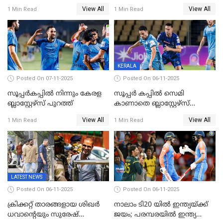
ക്രിക്കറ്റില്‍
പാക്കിസ്ഥാനെ തകർത്ത്
View All
View All
1 Min Read
1 Min Read
അപൂര്‍വനേട്ടവുമായി
ഇന്ത്യ; ഹോങ്കോങ് സിക്സസ്
അഭിഷേക് ശർമ
ക്രിക്കറ്റ് ടൂർണമെന്റിൽ ജയം
KERALA
Posted On 07-11-2025
Posted On 06-11-2025
സൂപ്പര്‍കപ്പില്‍ നിന്നും കേരള
സൂപ്പർ കപ്പിൽ സെമി
ബ്ലാസ്റ്റേഴ്‌സ് പുറത്ത്
കാണാതെ ബ്ലാസ്റ്റേഴ്സ്
പുറത്ത്
View All
View All
1 Min Read
1 Min Read
LATEST NEWS
Posted On 06-11-2025
Posted On 06-11-2025
ക്രിക്കറ്റ് താരങ്ങളായ ശിഖർ
നാലാം ടി20 യില്‍ ഇന്ത്യയ്ക്ക്
ധവാന്‍റെയും സുരേഷ്
ജയം; പരമ്പരയിൽ ഇന്ത്യ