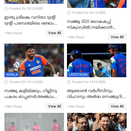
Posted On 23-12-2025
Posted On 20-12-2025
ഇന്ത്യ ശ്രീലങ്ക വനിതാ ട്വന്റി
സഞ്ജു ടി20 ലോകകപ്പ്
ട്വന്റി പരമ്പരയിലെ രണ്ടാം
സ്‌ക്വാഡിൽ,നയിക്കാൻ
മത്സരം ഇന്ന്
View All
സൂര്യകുമാർ, ഇന്ത്യൻ ടീമിനെ
1 Min Read
View All
1 Min Read
പ്രഖ്യാപിച്ച് ബി.സി.സി.ഐ
KERALA
LATEST NEWS
Posted On 19-12-2025
Posted On 19-12-2025
സഞ്ജു കളിയ്ക്കും, ഗില്ലിനു
ആരോൺ വർഗീസിനും
പകരം ഓപ്പണർ;അഞ്ചാം
വിഹാനും അർദ്ധ സെഞ്ചുറി;
ട്വന്റി20യിൽ ഇന്ത്യൻ ടീമിൽ 3
അണ്ടര്‍ 19 ഏഷ്യാ കപ്പിൽ
View All
View All
1 Min Read
1 Min Read
മാറ്റം
ഇന്ത്യ ഫൈനലിൽ