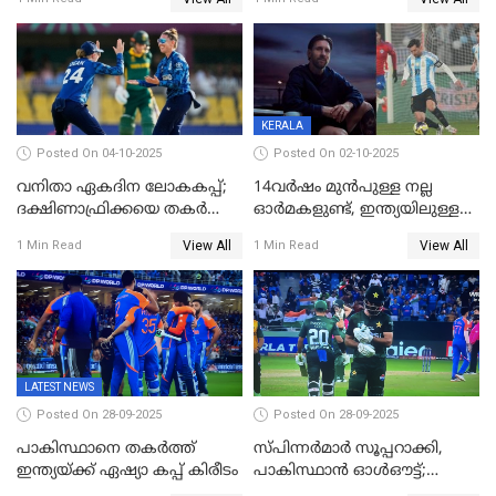
അംബാസഡര്‍
KERALA
Posted On 04-10-2025
Posted On 02-10-2025
വനിതാ ഏകദിന ലോകകപ്പ്;
14വർഷം മുൻപുള്ള നല്ല
ദക്ഷിണാഫ്രിക്കയെ തകർത്ത്
ഓർമകളുണ്ട്, ഇന്ത്യയിലുള്ള
ഇംഗ്ലണ്ട്
അവരെ കാണാൻ
View All
View All
1 Min Read
1 Min Read
കാത്തിരിക്കുന്നു; വരവ്
സ്ഥിരീകരിച്ച് മെസി
LATEST NEWS
Posted On 28-09-2025
Posted On 28-09-2025
പാകിസ്ഥാനെ തകർത്ത്
സ്പിന്നർമാർ സൂപ്പറാക്കി,
ഇന്ത്യയ്ക്ക് ഏഷ്യാ കപ്പ് കിരീടം
പാകിസ്ഥാൻ ഓൾഔട്ട്;
ഇന്ത്യക്ക് 147 റൺസ്