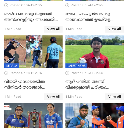
Posted On 26-12-2025
Posted On 24-12-2025
അർധ സെഞ്ച്വറിയുമായി
ലോക ചാംപ്യൻമാർക്കു
അസ്ഹറുദ്ദീനും അപരാജിതും
തലസ്ഥാനത്ത് ഊഷ്മള
; കർണാടകക്കു മുന്നിൽ 285
സ്വീകരണം, കേരളത്തിലെ ഒരു
View All
View All
1 Min Read
1 Min Read
റൺസ് വിജയലക്ഷ്യമുയർത്തി
മത്സരം ജയിച്ചാൽ ഇന്ത്യയ്ക്കു
കേരളം
പരമ്പര
KERALA
LATEST NEWS
Posted On 24-12-2025
Posted On 23-12-2025
വിജയ് ഹസാരെയിൽ
ആറ് പന്തിൽ അഞ്ച്
സീനിയർ താരങ്ങൾ
വിക്കറ്റുമായി ചരിത്രം;
സെഞ്ച്വറിയുമായി കസറി;
ക്രിക്കറ്റിൽ അപൂർവ
View All
View All
1 Min Read
1 Min Read
സച്ചിന്‍റെ റെക്കോഡ് മറികടന്ന്
റെക്കോഡുമായി
കോഹ്‌ലി, രോഹിത്
ഇന്തോനേഷ്യൻ താരം
വാർണർക്കൊപ്പം