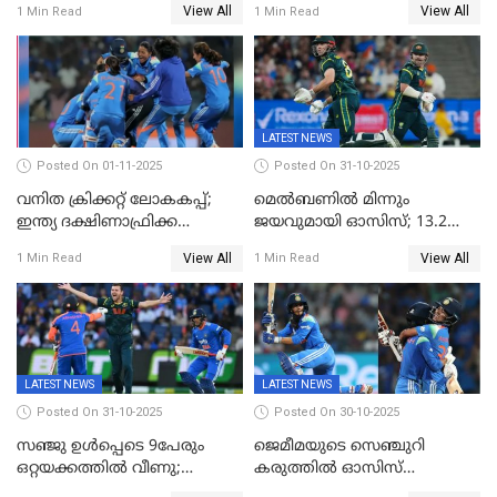
View All
View All
1 Min Read
1 Min Read
ഇന്ത്യയ്ക്ക് വനിതാ ക്രിക്കറ്റ്
ലോകകപ്പ്
LATEST NEWS
Posted On 01-11-2025
Posted On 31-10-2025
വനിത ക്രിക്കറ്റ് ലോകകപ്പ്;
മെൽബണിൽ മിന്നും
ഇന്ത്യ ദക്ഷിണാഫ്രിക്ക
ജയവുമായി ഓസിസ്; 13.2
പോരാട്ടം
ഓവറിൽ കളി തീർത്തു;
View All
View All
1 Min Read
1 Min Read
പരമ്പരയിൽ ലീഡ്
LATEST NEWS
LATEST NEWS
Posted On 31-10-2025
Posted On 30-10-2025
സഞ്ജു ഉൾപ്പെടെ 9പേരും
ജെമീമയുടെ സെഞ്ചുറി
ഒറ്റയക്കത്തിൽ വീണു;
കരുത്തിൽ ഓസിസ്
രണ്ടക്കം കടന്നത്അഭിഷേകും
റെക്കോർഡ് സ്കോർ