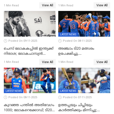
കേരളത്തിന് മൂന്ന് പോയിന്റ്
View All
View All
1 Min Read
1 Min Read
LATEST NEWS
Posted On 09-11-2025
Posted On 08-11-2025
ചെസ് ലോകകപ്പില്‍ ഇന്ത്യക്ക്
അഞ്ചാം ടി20 മത്സരം
നിരാശ; ലോകചാമ്പ്യന്‍
ഉപേക്ഷിച്ചു,
ഡി.ഗുകേഷ് പുറത്ത്
ഓസീസിനെതിരായ പരമ്പര
View All
View All
1 Min Read
1 Min Read
ജയിച്ച് ഇന്ത്യ
LATEST NEWS
LATEST NEWS
Posted On 08-11-2025
Posted On 07-11-2025
കുറഞ്ഞ പന്തിൽ അതിവേഗം
ഉത്തപ്പയും ചിപ്ലിയും
1000; ലോകറെക്കോഡ്; ടി20
കാർത്തിക്കും മിന്നിച്ചു;