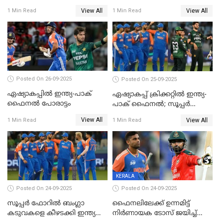
ഐസിസി നടപടി, പാക് താരം
തെരഞ്ഞെടുത്തു
View All
View All
1 Min Read
1 Min Read
ഹാരിസ് റൗഫിനും പിഴ ശിക്ഷ
Posted On 26-09-2025
Posted On 25-09-2025
ഏഷ്യാകപ്പില്‍ ഇന്ത്യ-പാക്
ഏഷ്യാകപ്പ് ക്രിക്കറ്റിൽ ഇന്ത്യ-
ഫൈനല്‍ പോരാട്ടം
പാക് ഫൈനല്‍; സൂപ്പർ
ഫോറിൽ ബംഗ്ലാദേശിനെ
View All
View All
1 Min Read
1 Min Read
തോൽപിച്ച് പാകിസ്ഥാൻ
KERALA
Posted On 24-09-2025
Posted On 24-09-2025
സൂപ്പർ ഫോറിൽ ബംഗ്ലാ
ഫൈനലിലേക്ക് ഉന്നമിട്ട്
കടുവകളെ കീഴടക്കി ഇന്ത്യ
നിര്‍ണായക ടോസ് ജയിച്ച്