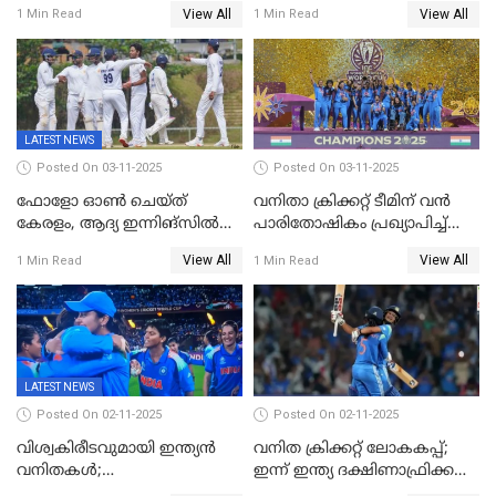
വിക്കറ്റ്, കര്‍ണാടകക്കെതിരെ
കൗര്‍
View All
View All
1 Min Read
1 Min Read
കേരളത്തിന് ഇന്നിംഗ്സ്
തോല്‍വി
LATEST NEWS
Posted On 03-11-2025
Posted On 03-11-2025
ഫോളോ ഓൺ ചെയ്ത്
വനിതാ ക്രിക്കറ്റ് ടീമിന് വൻ
കേരളം, ആദ്യ ഇന്നിങ്സിൽ
പാരിതോഷികം പ്രഖ്യാപിച്ച്
238 റൺസിന് പുറത്ത്,
BCCI
View All
View All
1 Min Read
1 Min Read
രഞ്ജിയിൽ കർണാടകയ്ക്ക്
കൂറ്റൻ ലീഡ്
LATEST NEWS
Posted On 02-11-2025
Posted On 02-11-2025
വിശ്വകിരീടവുമായി ഇന്ത്യൻ
വനിത ക്രിക്കറ്റ് ലോകകപ്പ്;
വനിതകൾ;
ഇന്ന് ഇന്ത്യ ദക്ഷിണാഫ്രിക്ക
ദക്ഷിണാഫ്രിക്കയെ വീഴ്ത്തി
പോരാട്ടം