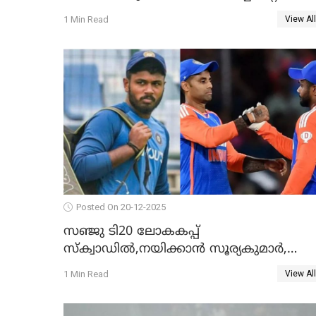
റെക്കോഡ് മറികടന്ന് കോഹ്‌ലി, രോഹിത്
1 Min Read
View All
വാർണർക്കൊപ്പം
Posted On 20-12-2025
സഞ്ജു ടി20 ലോകകപ്പ്
സ്‌ക്വാഡിൽ,നയിക്കാൻ സൂര്യകുമാർ,
ഇന്ത്യൻ ടീമിനെ പ്രഖ്യാപിച്ച് ബി.സി.സി.
1 Min Read
View All