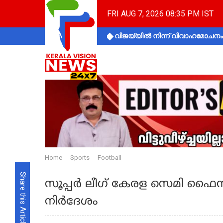
FRI AUG 7, 2026 08:35 PM IST
വിജയ്‌യിൽ നിന്ന് വിവാഹമോചനം 
Home
Sports
Football
Share this Article
സൂപ്പർ ലീഗ് കേരള സെമി ഫൈന
നിർദേശം