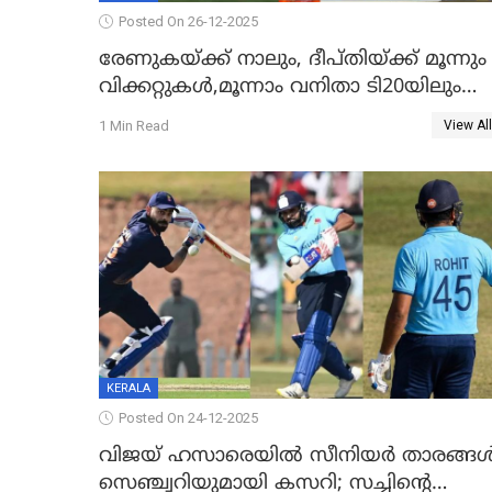
Posted On 26-12-2025
രേണുകയ്ക്ക് നാലും, ദീപ്തിയ്ക്ക് മൂന്നും
വിക്കറ്റുകൾ,മൂന്നാം വനിതാ ടി20യിലും
ശ്രീലങ്കയ്ക്ക് ബാറ്റിംഗ് തകര്‍ച്ച; ഇന്ത്യയ്ക്ക
1 Min Read
View All
വിജയലക്ഷ്യം 113 റൺസ്
KERALA
Posted On 24-12-2025
വിജയ് ഹസാരെയിൽ സീനിയർ താരങ്ങ
സെഞ്ച്വറിയുമായി കസറി; സച്ചിന്‍റെ