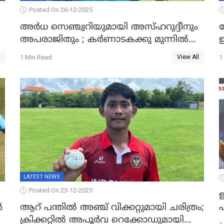
Posted On 26-12-2025
അർധ സെഞ്ച്വറിയുമായി അസ്ഹറുദ്ദീനും
അപരാജിതും ; കർണാടകക്കു മുന്നിൽ
്
285 റൺസ് വിജയലക്ഷ്യമുയർത്തി കേരളം
മ
1 Min Read
1
View All
LATEST NEWS
Posted On 23-12-2025
ഇ
പ
ൾ
ആറ് പന്തിൽ അഞ്ച് വിക്കറ്റുമായി ചരിത്രം;
ക്രിക്കറ്റിൽ അപൂർവ റെക്കോഡുമായി