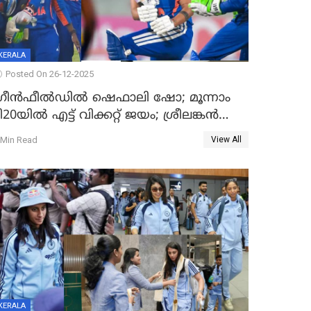
KERALA
Posted On 26-12-2025
്രീന്‍ഫീല്‍ഡില്‍ ഷെഫാലി ഷോ; മൂന്നാം
ി20യിൽ എട്ട് വിക്കറ്റ് ജയം; ശ്രീലങ്കന്‍
വനിതകള്‍ക്കെതിരായ ടി20 പരമ്പര
 Min Read
View All
ന്ത്യക്ക്
KERALA