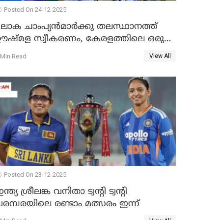
Posted On 24-12-2025
ലോക ചാംപ്യൻമാർക്കു തലസ്ഥാനത്ത്
ഊഷ്മള സ്വീകരണം, കേരളത്തിലെ ഒരു
ത്സരം ജയിച്ചാൽ ഇന്ത്യയ്ക്കു പരമ്പര
 Min Read
View All
Posted On 23-12-2025
ന്ത്യ ശ്രീലങ്ക വനിതാ ട്വന്റി ട്വന്റി
രമ്പരയിലെ രണ്ടാം മത്സരം ഇന്ന്