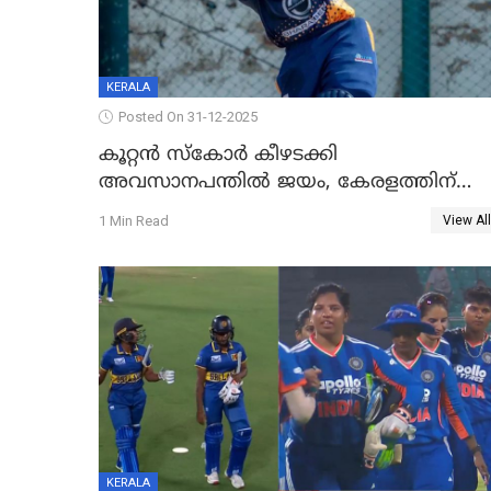
KERALA
Posted On 31-12-2025
കൂറ്റൻ സ്കോർ കീഴടക്കി
അവസാനപന്തിൽ ജയം, കേരളത്തിന്
ഹാപ്പി ന്യൂഇയർ
1 Min Read
View All
KERALA