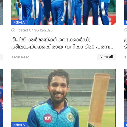
KERALA
Posted On 30-12-2025
ദീപ്തി ശർമ്മയ്ക്ക് റെക്കോർഡ്;
ഗ
ശ്രീലങ്കയ്ക്കെതിരായ വനിതാ ടി20 പരമ്പര
ട
തൂത്തുവാരി ഇന്ത്യ
1 Min Read
1
View All
ഇ
KERALA