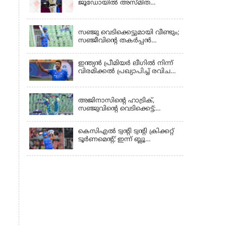
ജൂഡോയിൽ അസ്മിത
ഡേയ്ക്ക് സ്വർണം
KERALA
സഞ്ജു വെടിക്കെട്ടുമായി വീണ്ടും;
സഞ്ജീവിന്‍റെ തകർപ്പൻ
അർദ്ധസെഞ്ചുറിക്കും
ട്രിവാൻഡ്രത്തെ
ഇന്ത്യന്‍ പ്രീമിയര്‍ ലീഗില്‍ നിന്ന്
രക്ഷിക്കാനായില്ല, കൊച്ചി ബ്ലൂ
വിരമിക്കല്‍ പ്രഖ്യാപിച്ച് രവിചന്ദ്ര
ടൈഗേഴ്സിനു ജയം
അശ്വിന്‍
KERALA
അജിനാസിന്റെ ഹാട്രിക്,
സഞ്ജുവിന്റെ വെടിക്കെട്ട്;
തൃശൂരിനായി അഹമ്മദ് ഇമ്രാന്റെ
മറുപടി,അഞ്ച് വിക്കറ്റ്
കെസിഎൽ ട്വൻ്റി ട്വൻ്റി ക്രിക്കറ്റ്
ജയവുമായി ടൈറ്റൻസ്
ടൂർണമെൻ്റ്; ഇന്ന് ബ്ലൂ
ടൈഗേഴ്സും ടൈറ്റൻസും
ഏറ്റുമുട്ടും