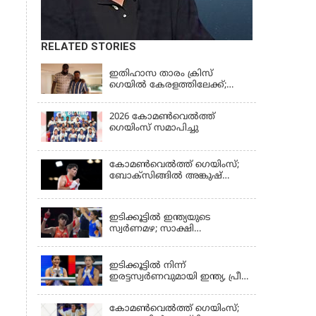
RELATED STORIES
KERALA
ഇതിഹാസ താരം ക്രിസ്
ഗെയിൽ കേരളത്തിലേക്ക്;
കൊച്ചി ബ്ലൂ ടൈഗേഴ്സിന്റെ
മത്സരം കാണാൻ എത്തും
2026 കോമണ്‍വെല്‍ത്ത്
ഗെയിംസ് സമാപിച്ചു
കോമണ്‍വെല്‍ത്ത് ഗെയിംസ്;
ബോക്‌സിങ്ങില്‍ അങ്കുഷ്
പംഗലിന് സ്വര്‍ണം
LATEST NEWS
ഇടിക്കൂട്ടിൽ ഇന്ത്യയുടെ
സ്വർണമഴ; സാക്ഷി
ചൗധരിയ്ക്കും പ്രിയയ്ക്കും
LATEST NEWS
സ്വർണം
ഇടിക്കൂട്ടിൽ നിന്ന്
ഇരട്ടസ്വർണവുമായി ഇന്ത്യ, പ്രീതി
പവാറിനും ജയ്സ്മിന്‍
ലംബോരിയയ്ക്കും മെഡൽ
കോമണ്‍വെല്‍ത്ത് ഗെയിംസ്;