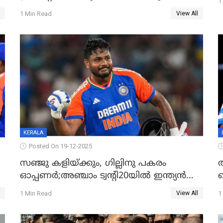
1
ഇന്തോനേഷ്യൻ താരം
1 Min Read
View All
KERALA
Posted On 19-12-2025
സഞ്ജു കളിയ്ക്കും, ഗില്ലിനു പകരം
ഓപ്പണർ;അഞ്ചാം ട്വന്റി20യിൽ ഇന്ത്യൻ
സെഞ
ഐ
ടീമിൽ 3 മാറ്റം
1 Min Read
1
View All