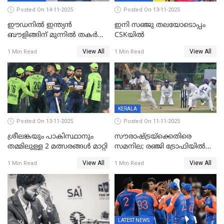
Posted On 14-11-2025
Posted On 13-11-2025
ഈഡനിൽ ഇന്ത്യൻ
ഇനി സഞ്ജു തലയോടൊപ്പം
ബൗളിങ്ങിന് മുന്നിൽ തകർന്ന്
CSKയിൽ
പ്രോട്ടീസ്; 159റൺസിന്‌
View All
View All
1 Min Read
1 Min Read
പുറത്ത്; ബുമ്രയ്ക്ക് അഞ്ച്
വിക്കറ്റ്
KERALA
Posted On 13-11-2025
Posted On 11-11-2025
ശ്രീലങ്കയും പാകിസ്ഥാനും
സൗരാഷ്ട്രയ്‌ക്കെതിരെ
തമ്മിലുള്ള 2 മത്സരങ്ങള്‍ മാറ്റി
സമനില; രഞ്ജി ട്രോഫിയിൽ
കേരളത്തിന് മൂന്ന് പോയിന്റ്
View All
View All
1 Min Read
1 Min Read
LATEST NEWS