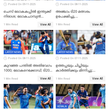
Posted On 09-11-2025
Posted On 08-11-2025
ചെസ് ലോകകപ്പില്‍ ഇന്ത്യക്ക്
അഞ്ചാം ടി20 മത്സരം
നിരാശ; ലോകചാമ്പ്യന്‍
ഉപേക്ഷിച്ചു,
ഡി.ഗുകേഷ് പുറത്ത്
ഓസീസിനെതിരായ പരമ്പര
View All
View All
1 Min Read
1 Min Read
ജയിച്ച് ഇന്ത്യ
LATEST NEWS
LATEST NEWS
Posted On 08-11-2025
Posted On 07-11-2025
കുറഞ്ഞ പന്തിൽ അതിവേഗം
ഉത്തപ്പയും ചിപ്ലിയും
1000; ലോകറെക്കോഡ്; ടി20
കാർത്തിക്കും മിന്നിച്ചു;
ക്രിക്കറ്റില്‍
പാക്കിസ്ഥാനെ തകർത്ത്
View All
View All
1 Min Read
1 Min Read
അപൂര്‍വനേട്ടവുമായി
ഇന്ത്യ; ഹോങ്കോങ് സിക്സസ്
അഭിഷേക് ശർമ
ക്രിക്കറ്റ് ടൂർണമെന്റിൽ ജയം
KERALA