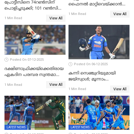
പ്രോട്ടീസിനെ 74റൺസിന്‌
ഫൈനൽ മാറ്റിവെയ്ക്കാൻ
പൊളിച്ചടുക്കി; 101 റൺസിന്റെ
നിർദേശം
View All
വൻജയം, ടി20യിൽ 100
1 Min Read
View All
1 Min Read
വിക്കറ്റ് തികയ്ക്കുന്ന
താരമായി ബുമ്ര
Posted On 07-12-2025
Posted On 06-12-2025
ദക്ഷിണാഫ്രിക്കയ്‌ക്കെതിരായ
കന്നി സെഞ്ച്വറിയുമായി
ഏകദിന പരമ്പര സ്വന്തമാക്കി
ജയ്‌സ്വാൾ; മൂന്നാം
ഇന്ത്യ
View All
ഏകദിനത്തിൽ
1 Min Read
View All
1 Min Read
പ്രോട്ടീസിനെതിരെ ജയം,
പരമ്പര
LATEST NEWS
LATEST NEWS