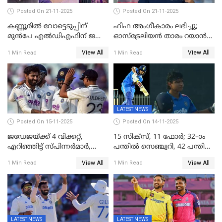
Posted On 21-11-2025
Posted On 21-11-2025
കണ്ണൂരിൽ വോട്ടെടുപ്പിന്
ഫിഫ അംഗീകാരം ലഭിച്ചു;
മുൻപേ എൽഡിഎഫിന് ജയം;
ഓസ്‌ട്രേലിയന്‍ താരം റയാന്‍
മലപ്പട്ടത്തും ആന്തൂരും എതിർ
വില്ല്യംസിന് ഇനി
View All
View All
1 Min Read
1 Min Read
സ്ഥാനാർഥികളില്ല
നീലക്കുപ്പായത്തില്‍ കളിക്കാം
LATEST NEWS
Posted On 15-11-2025
Posted On 14-11-2025
ജഡേജയ്ക്ക് 4 വിക്കറ്റ്,
15 സിക്സ്, 11 ഫോർ; 32–ാം
എറിഞ്ഞിട്ട് സ്പിന്നർമാർ,
പന്തിൽ സെഞ്ച്വറി, 42 പന്തിൽ
രണ്ടാം ഇന്നിങ്സിലും പതറി
144; വൈഭവിന്റെ വെടിക്കെട്ട്
View All
View All
1 Min Read
1 Min Read
പ്രോട്ടീസ്
LATEST NEWS
LATEST NEWS