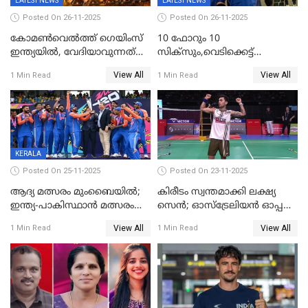
LATEST NEWS
LATEST NEWS
Posted On 26-11-2025
Posted On 26-11-2025
കോമൺവെൽത്ത് ഗെയിംസ്
10 ഫോറും 10
ഇന്ത്യയിൽ, വേദിയാവുന്നത്
സിക്‌സും,വെടിക്കെട്ട്
അഹമ്മദാബാദ്
സെഞ്ചുറിയുമായി രോഹന്‍,
View All
View All
1 Min Read
1 Min Read
അര്‍ധ സെഞ്ചുറിയുമായി
സഞ്ജു; ഒഡിഷയെ 10
വിക്കറ്റിന് തകര്‍ത്ത് കേരളം
KERALA
Posted On 25-11-2025
Posted On 23-11-2025
ആദ്യ മത്സരം മുംബൈയിൽ;
കിരീടം സ്വന്തമാക്കി ലക്ഷ്യ
ഇന്ത്യ-പാകിസ്ഥാൻ മത്സരം
സെന്‍; ഓസ്ട്രേലിയന്‍ ഓപ്പണ്‍
ഫെബ്രുവരി 15ന്; ടി20
ബാഡ്മിൻ്റൺ
View All
View All
1 Min Read
1 Min Read
ലോകകപ്പിന്‍റെ മത്സരക്രമം
പ്രഖ്യാപിച്ചു