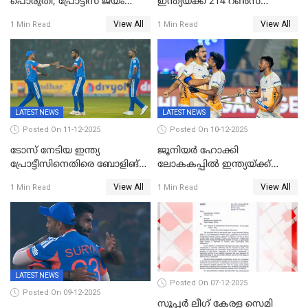
പൊരുതി; പ്രോട്ടീസ് ജയം
ഇന്ത്യയ്ക്ക് 214 റൺസ്
പിടിച്ചെടുത്തു
വിജയലക്ഷ്യം; ക്വിന്റൻ
View All
View All
1 Min Read
1 Min Read
ഡികോക്ക് കസറി
LATEST NEWS
LATEST NEWS
Posted On 11-12-2025
Posted On 10-12-2025
ടോസ് നേടിയ ഇന്ത്യ
ജൂനിയര്‍ ഹോക്കി
പ്രോട്ടീസിനെതിരെ ബോളിങ്
ലോകകപ്പിൽ ഇന്ത്യയ്ക്ക്
തെരഞ്ഞെടുത്തു
വെങ്കലം
View All
View All
1 Min Read
1 Min Read
LATEST NEWS
Posted On 07-12-2025
Posted On 09-12-2025
സൂപ്പർ ലീഗ് കേരള സെമി