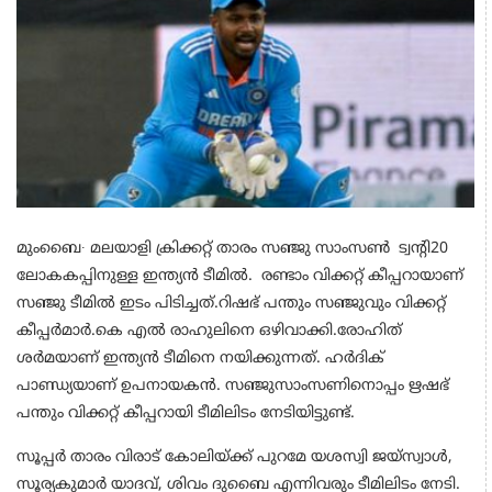
മുംബൈ∙ മലയാളി ക്രിക്കറ്റ് താരം സഞ്ജു സാംസൺ ട്വന്റി20
ലോകകപ്പിനുള്ള ഇന്ത്യൻ ടീമിൽ. രണ്ടാം വിക്കറ്റ് കീപ്പറായാണ്
സഞ്ജു ടീമിൽ ഇടം പിടിച്ചത്.റിഷഭ് പന്തും സഞ്ജുവും വിക്കറ്റ്
കീപ്പർമാർ.കെ എൽ രാഹുലിനെ ഒഴിവാക്കി.രോഹിത്
ശര്‍മയാണ് ഇന്ത്യന്‍ ടീമിനെ നയിക്കുന്നത്. ഹര്‍ദിക്
പാണ്ഡ്യയാണ് ഉപനായകന്‍. സഞ്ജുസാംസണിനൊപ്പം ഋഷഭ്
പന്തും വിക്കറ്റ് കീപ്പറായി ടീമിലിടം നേടിയിട്ടുണ്ട്.
സൂപ്പര്‍ താരം വിരാട് കോലിയ്ക്ക് പുറമേ യശസ്വി ജയ്‌സ്വാള്‍,
സൂര്യകുമാര്‍ യാദവ്, ശിവം ദുബൈ എന്നിവരും ടീമിലിടം നേടി.