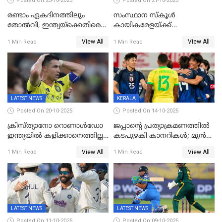
Posted On 23-10-2025
Posted On 21-10-2025
രണ്ടാം ഏകദിനത്തിലും
സംസ്ഥാന സ്കൂൾ
തോൽവി, ഇന്ത്യയ്‌ക്കെതിരെ
കായികമേളയ്ക്ക്
പരമ്പര നേടി ഓസ്‌ട്രേലിയ
തിരിതെളിഞ്ഞു; സ്കൂൾ
View All
View All
1 Min Read
1 Min Read
ഒളിംപിക്‌സിന്റെ ഉദ്‌ഘാടനം
നിർവഹിച്ച് ധനമന്ത്രി K N
ബാലഗോപാൽ;ദീപശിഖ
തെളിയിച്ച് I M വിജയൻ
LATEST NEWS
KERALA
Posted On 20-10-2025
Posted On 14-10-2025
ക്രിസ്ത്യാനോ റൊണാൾഡോ
ജപ്പാന്റെ പ്രത്യാക്രമണത്തിൽ
ഇന്ത്യയിൽ കളിക്കാനെത്തില്ല;
കടപുഴകി കാനറികൾ; മുൻ
അൽ നസർ സ്ക്വാഡിൽ
ലോകചാമ്പ്യന്മാർക്കെതിരെ
View All
View All
1 Min Read
1 Min Read
ഉൾപ്പെടുത്തിയില്ല
ജപ്പാന്റെ ആദ്യ ജയം
LATEST NEWS
LATEST NEWS
Posted On 11-10-2025
Posted On 09-10-2025