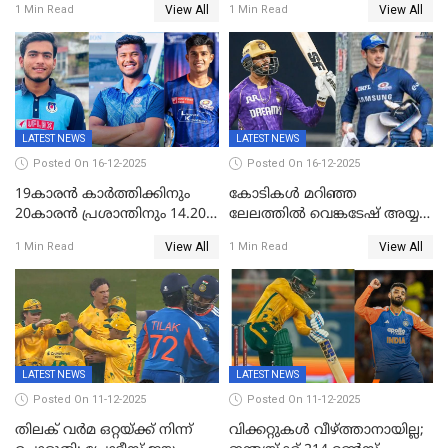
View All
View All
1 Min Read
1 Min Read
ഉപേക്ഷിച്ചു
സംഘർഷം: കായിക മന്ത്രി
അരൂപ് ബിശ്വാസ് രാജിവച്ചു
LATEST NEWS
LATEST NEWS
Posted On 16-12-2025
Posted On 16-12-2025
19കാരൻ കാർത്തിക്കിനും
കോടികൾ മറിഞ്ഞ
20കാരൻ പ്രശാന്തിനും 14.20
ലേലത്തിൽ വെങ്കടേഷ് അയ്യര്‍
കോടി; കശ്മീരി താരം 8.40
റോയല്‍ ചലഞ്ചേഴ്‌സ്
View All
View All
1 Min Read
1 Min Read
കോടിക്ക് ഡൽഹിയിൽ;
ബംഗളൂരുവില്‍; ക്വിന്റണ്‍ ഡി
മലയാളി താരം വിഘ്നേഷ്
കോക്ക് മുംബൈ
പുത്തുർ രാജസ്ഥാനിൽ
ഇന്ത്യന്‍സില്‍; 25കോടിക്ക്
കാമറൂൺ ഗ്രീൻ
കൊൽക്കത്തയിൽ
LATEST NEWS
LATEST NEWS
Posted On 11-12-2025
Posted On 11-12-2025
തിലക് വർമ ഒറ്റയ്ക്ക് നിന്ന്
വിക്കറ്റുകൾ വീഴ്ത്താനായില്ല;