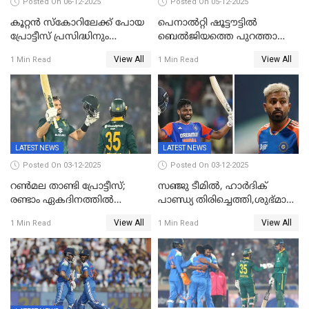
Posted On 06-12-2025
Posted On 05-12-2025
കൂറ്റൻ സ്കോറിലേക്ക് പോയ
പെനാൽറ്റി ഷൂട്ടൗട്ടിൽ
പ്രോട്ടീസ് പ്രസിദ്ധിനും
ബെൽജിയത്തെ പുറത്താക്കി;
കുൽദീപിനും മുന്നിൽ
ജൂനിയർ ഹോക്കി
View All
View All
1 Min Read
1 Min Read
അടിതെറ്റി, ഇന്ത്യക്ക് 271
ലോകകപ്പിൽ ഇന്ത്യ
റണ്‍സ് വിജയലക്ഷ്യം
സെമിയിൽ
LATEST NEWS
LATEST NEWS
Posted On 03-12-2025
Posted On 03-12-2025
റണ്‍മല താണ്ടി പ്രോട്ടീസ്;
സഞ്ജു ടീമില്‍, ഹാര്‍ദിക്
രണ്ടാം ഏകദിനത്തില്‍
പാണ്ഡ്യ തിരിച്ചെത്തി,​ശുഭ്മാൻ
ഇന്ത്യക്ക് തോല്‍വി, പരമ്പര
ഗിൽ കളിക്കും, ജയ്സ്വാൾ
View All
View All
1 Min Read
1 Min Read
ഒപ്പത്തിനൊപ്പം
ഇല്ല;
ദക്ഷിണാഫ്രിക്കയ്‌ക്കെതിരായ
ടി20 പരമ്പരയ്ക്കുള്ള ഇന്ത്യന്‍
ടീമിനെ പ്രഖ്യാപിച്ചു