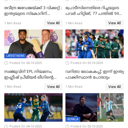
രവീന്ദ്ര ജഡേജയ്ക്ക് 3 വിക്കറ്റ് ;
പ്രോടീസിനെതിരെ റിച്ചയുടെ
ഇന്ത്യയുടെ സ്കോറിന്
പവർ ഹിറ്റിങ്, 77 പന്തില്‍ 94
മുന്നിൽ വെസ്റ്റ് ഇന്‍ഡീസിന്
റണ്‍സ്, 252 റണ്‍സ്
View All
View All
1 Min Read
1 Min Read
നാല് വിക്കറ്റ് നഷ്ടം
ലക്ഷ്യമൊരുക്കി ഇന്ത്യ; 28
വര്‍ഷം പഴക്കമുള്ള ലോക
റെക്കോര്‍ഡ് തകര്‍ത്ത് സ്മൃതി
LATEST NEWS
Posted On 06-10-2025
Posted On 05-10-2025
സഞ്ജുവിന് EPL നിയമനം;
വനിതാ ലോകകപ്പ്; ഇന്ന് ഇന്ത്യ
ഇംഗ്ലീഷ് പ്രീമിയര്‍ ലീഗിന്‍റെ
പാക്കിസ്ഥാന്‍ പോരാട്ടം
ഇന്ത്യയിലെ ബ്രാന്‍ഡ്
View All
View All
1 Min Read
1 Min Read
അംബാസഡര്‍
KERALA
Posted On 04-10-2025
Posted On 02-10-2025