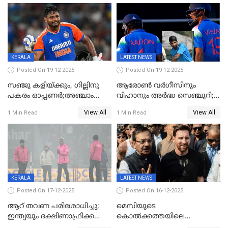
KERALA
LATEST NEWS
Posted On 19-12-2025
Posted On 19-12-2025
സഞ്ജു കളിയ്ക്കും, ഗില്ലിനു
ആരോൺ വർഗീസിനും
പകരം ഓപ്പണർ;അഞ്ചാം
വിഹാനും അർദ്ധ സെഞ്ചുറി;
ട്വന്റി20യിൽ ഇന്ത്യൻ ടീമിൽ 3
അണ്ടര്‍ 19 ഏഷ്യാ കപ്പിൽ
View All
View All
1 Min Read
1 Min Read
മാറ്റം
ഇന്ത്യ ഫൈനലിൽ
KERALA
LATEST NEWS
Posted On 17-12-2025
Posted On 16-12-2025
ആറ് തവണ പരിശോധിച്ചു;
മെസിയുടെ
ഇന്ത്യയും ദക്ഷിണാഫ്രിക്കയും
കൊൽക്കത്തയിലെ
തമ്മിലുള്ള നാലാം ട്വന്റി20
പരിപാടിക്കിടെയുണ്ടായ