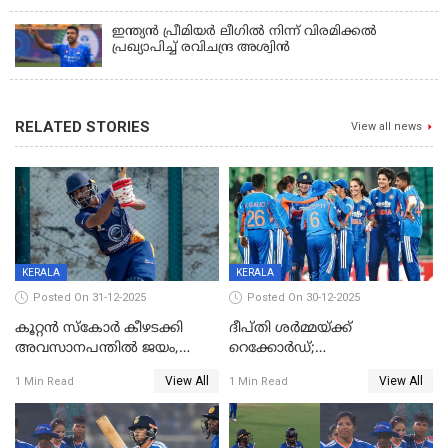
രക്ഷിക്കാനായില്ല, കൊച്ചി ബ്ലൂ ടൈഗേഴ്സിനു ജയം
ഇന്ത്യന്‍ പ്രീമിയര്‍ ലീഗില്‍ നിന്ന് വിരമിക്കല്‍
പ്രഖ്യാപിച്ച് രവിചന്ദ്ര അശ്വിന്‍
RELATED STORIES
View all news
KERALA
KERALA
Posted On 31-12-2025
Posted On 30-12-2025
കൂറ്റൻ സ്കോർ കീഴടക്കി
ദീപ്തി ശർമ്മയ്ക്ക്
അവസാനപന്തിൽ ജയം,
റെക്കോർഡ്;
കേരളത്തിന് ഹാപ്പി ന്യൂഇയർ
ശ്രീലങ്കയ്ക്കെതിരായ വനിതാ
View All
View All
1 Min Read
1 Min Read
ടി20 പരമ്പര തൂത്തുവാരി
ഇന്ത്യ