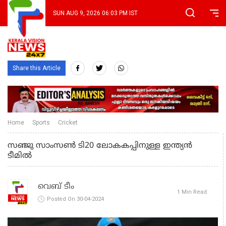
SUN AUG 9, 2026 06:03 PM IST
Share this Article
Home
Sports
Cricket
സഞ്ജു സാംസൺ ടി20 ലോകകപ്പിനുള്ള ഇന്ത്യൻ
ടീമിൽ
വെബ് ടീം
1 Min Read
Posted On 30-04-2024