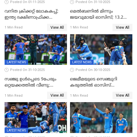
Posted On 01-11-2025
Posted On 31-10-2025
വനിത ക്രിക്കറ്റ് ലോകകപ്പ്;
മെൽബണിൽ മിന്നും
ഇന്ത്യ ദക്ഷിണാഫ്രിക്ക
ജയവുമായി ഓസിസ്; 13.2
പോരാട്ടം
ഓവറിൽ കളി തീർത്തു;
View All
View All
1 Min Read
1 Min Read
പരമ്പരയിൽ ലീഡ്
LATEST NEWS
LATEST NEWS
Posted On 31-10-2025
Posted On 30-10-2025
സഞ്ജു ഉൾപ്പെടെ 9പേരും
ജെമീമയുടെ സെഞ്ചുറി
ഒറ്റയക്കത്തിൽ വീണു;
കരുത്തിൽ ഓസിസ്
രണ്ടക്കം കടന്നത്അഭിഷേകും
റെക്കോർഡ് സ്കോർ
View All
View All
1 Min Read
1 Min Read
ഹര്‍ഷിതും മാത്രം;
തകർന്നു; അഞ്ച് വിക്കറ്റ്
മെല്‍ബണില്‍
ജയവുമായി ഇന്ത്യൻ
ഇന്ത്യയ്‌ക്കെതിരെ ഓസീസ്
വനിതകൾ ലോകകപ്പ്
ലക്ഷ്യം 126 റണ്‍സ്
കലാശപ്പോരിന്
LATEST NEWS