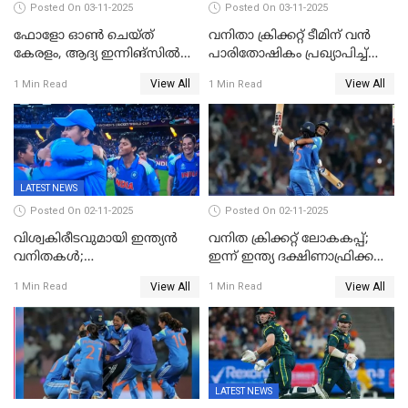
Posted On 03-11-2025
Posted On 03-11-2025
ഫോളോ ഓൺ ചെയ്ത്
വനിതാ ക്രിക്കറ്റ് ടീമിന് വൻ
കേരളം, ആദ്യ ഇന്നിങ്സിൽ
പാരിതോഷികം പ്രഖ്യാപിച്ച്
238 റൺസിന് പുറത്ത്,
BCCI
View All
View All
1 Min Read
1 Min Read
രഞ്ജിയിൽ കർണാടകയ്ക്ക്
കൂറ്റൻ ലീഡ്
LATEST NEWS
Posted On 02-11-2025
Posted On 02-11-2025
വിശ്വകിരീടവുമായി ഇന്ത്യൻ
വനിത ക്രിക്കറ്റ് ലോകകപ്പ്;
വനിതകൾ;
ഇന്ന് ഇന്ത്യ ദക്ഷിണാഫ്രിക്ക
ദക്ഷിണാഫ്രിക്കയെ വീഴ്ത്തി
പോരാട്ടം
View All
View All
1 Min Read
1 Min Read
ഇന്ത്യയ്ക്ക് വനിതാ ക്രിക്കറ്റ്
ലോകകപ്പ്
LATEST NEWS