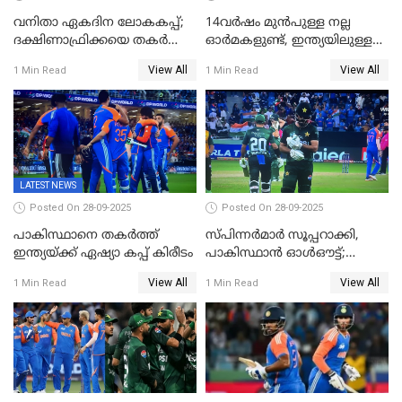
വനിതാ ഏകദിന ലോകകപ്പ്;
14വർഷം മുൻപുള്ള നല്ല
ദക്ഷിണാഫ്രിക്കയെ തകർത്ത്
ഓർമകളുണ്ട്, ഇന്ത്യയിലുള്ള
ഇംഗ്ലണ്ട്
അവരെ കാണാൻ
View All
View All
1 Min Read
1 Min Read
കാത്തിരിക്കുന്നു; വരവ്
സ്ഥിരീകരിച്ച് മെസി
LATEST NEWS
Posted On 28-09-2025
Posted On 28-09-2025
പാകിസ്ഥാനെ തകർത്ത്
സ്പിന്നർമാർ സൂപ്പറാക്കി,
ഇന്ത്യയ്ക്ക് ഏഷ്യാ കപ്പ് കിരീടം
പാകിസ്ഥാൻ ഓൾഔട്ട്;
ഇന്ത്യക്ക് 147 റൺസ്
View All
View All
1 Min Read
1 Min Read
വിജയലക്ഷ്യം, കുൽദീപിന് 4
വിക്കറ്റ്