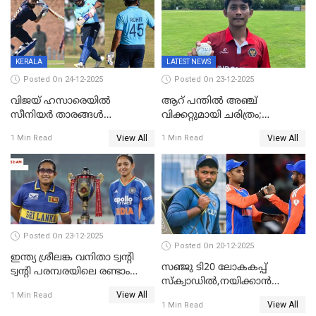
KERALA
LATEST NEWS
Posted On 24-12-2025
Posted On 23-12-2025
വിജയ് ഹസാരെയിൽ
ആറ് പന്തിൽ അഞ്ച്
സീനിയർ താരങ്ങൾ
വിക്കറ്റുമായി ചരിത്രം;
സെഞ്ച്വറിയുമായി കസറി;
ക്രിക്കറ്റിൽ അപൂർവ
View All
View All
1 Min Read
1 Min Read
സച്ചിന്‍റെ റെക്കോഡ് മറികടന്ന്
റെക്കോഡുമായി
കോഹ്‌ലി, രോഹിത്
ഇന്തോനേഷ്യൻ താരം
വാർണർക്കൊപ്പം
Posted On 23-12-2025
Posted On 20-12-2025
ഇന്ത്യ ശ്രീലങ്ക വനിതാ ട്വന്റി
സഞ്ജു ടി20 ലോകകപ്പ്
ട്വന്റി പരമ്പരയിലെ രണ്ടാം
സ്‌ക്വാഡിൽ,നയിക്കാൻ
മത്സരം ഇന്ന്
View All
സൂര്യകുമാർ, ഇന്ത്യൻ ടീമിനെ
1 Min Read
View All
1 Min Read
പ്രഖ്യാപിച്ച് ബി.സി.സി.ഐ