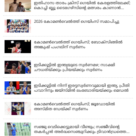
ഇതിഹാസ താരം ക്രിസ് ഗെയിൽ കേരളത്തിലേക്ക്;
കൊച്ചി ബ്ലൂ ടൈഗേഴ്സിന്റെ മത്സരം കാണാൻ
എത്തും
2026 കോമണ്‍വെല്‍ത്ത് ഗെയിംസ് സമാപിച്ചു
കോമണ്‍വെല്‍ത്ത് ഗെയിംസ്; ബോക്‌സിങ്ങില്‍
അങ്കുഷ് പംഗലിന് സ്വര്‍ണം
LATEST NEWS
ഇടിക്കൂട്ടിൽ ഇന്ത്യയുടെ സ്വർണമഴ; സാക്ഷി
ചൗധരിയ്ക്കും പ്രിയയ്ക്കും സ്വർണം
LATEST NEWS
ഇടിക്കൂട്ടിൽ നിന്ന് ഇരട്ടസ്വർണവുമായി ഇന്ത്യ, പ്രീതി
പവാറിനും ജയ്സ്മിന്‍ ലംബോരിയയ്ക്കും മെഡൽ
കോമണ്‍വെല്‍ത്ത് ഗെയിംസ്; ജൂഡോയിൽ
അസ്മിത ഡേയ്ക്ക് സ്വർണം
KERALA
സഞ്ജു വെടിക്കെട്ടുമായി വീണ്ടും; സഞ്ജീവിന്‍റെ
തകർപ്പൻ അർദ്ധസെഞ്ചുറിക്കും ട്രിവാൻഡ്രത്തെ