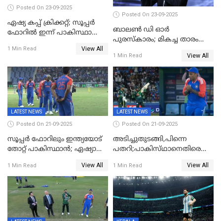
Posted On 23-09-2025
Posted On 23-09-2025
ഏഷ്യ കപ്പ് ക്രിക്കറ്റ്; സൂപ്പര്‍
ബാലണ്‍ ഡി ഓര്‍
ഫോറിൽ ഇന്ന് പാകിസ്ഥാനും
പുരസ്‌കാരം; മികച്ച താരം
ശ്രീലങ്കയും ഏറ്റുമുട്ടും
View All
ഒസ്മാന്‍ ഡെംബല
1 Min Read
View All
1 Min Read
LATEST NEWS
LATEST NEWS
Posted On 21-09-2025
Posted On 21-09-2025
സൂപ്പർ ഫോറിലും ഇന്ത്യയോട്
അടിച്ചുതുടങ്ങി,പിന്നെ
തോറ്റ് പാകിസ്ഥാൻ; ഏഷ്യാ
പതറി;പാകിസ്‌ഥാനെതിരെ
കപ്പിൽ വിജയഭേരി തുടർന്ന്
ഇന്ത്യക്ക് 172 റൺസ്
View All
View All
1 Min Read
1 Min Read
ഇന്ത്യ, അഭിഷേക് ശർമ്മയ്ക്ക്
വിജയലക്ഷ്യം
അർദ്ധ സെഞ്ച്വറി