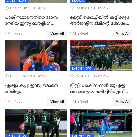
LATEST NEWS
KERALA
Posted On 21-09-2025
Posted On 19-09-2025
പാകിസ്ഥാനെതിരെ ടോസ്
മെസ്സി കൊച്ചിയിൽ കളിക്കും!,
നേടിയ ഇന്ത്യ ബൗളിംഗ്
അർജന്റീന ടീമിന്റെ മത്സരം
തെരഞ്ഞെടുത്തു
കലൂർ സ്റ്റേഡിയത്തിൽ
View All
View All
1 Min Read
1 Min Read
നടത്താൻ ആലോചന
LATEST NEWS
Posted On 19-09-2025
Posted On 17-09-2025
ഏഷ്യാ കപ്പ്; ഇന്ത്യ ഒമാനെ
ട്വിസ്റ്റ്, പാകിസ്ഥാൻ-യുഎഇ
നേരിടും
മത്സരം ഉപേക്ഷിച്ചിട്ടില്ലെന്ന്
ഐസിസി; ഒരു മണിക്കൂറോളം
View All
View All
1 Min Read
1 Min Read
വൈകും; പാക് ടീം ഹോട്ടലിൽ
നിന്ന് ഇറങ്ങിയതായി റിപ്പോർട്ട്
LATEST NEWS
LATEST NEWS