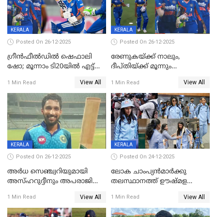
KERALA
KERALA
Posted On 26-12-2025
Posted On 26-12-2025
ഗ്രീന്‍ഫീല്‍ഡില്‍ ഷെഫാലി
രേണുകയ്ക്ക് നാലും,
ഷോ; മൂന്നാം ടി20യിൽ എട്ട്
ദീപ്തിയ്ക്ക് മൂന്നും
വിക്കറ്റ് ജയം; ശ്രീലങ്കന്‍
വിക്കറ്റുകൾ,മൂന്നാം വനിതാ
View All
View All
1 Min Read
1 Min Read
വനിതകള്‍ക്കെതിരായ ടി20
ടി20യിലും ശ്രീലങ്കയ്ക്ക്
പരമ്പര ഇന്ത്യക്ക്
ബാറ്റിംഗ് തകര്‍ച്ച; ഇന്ത്യയ്ക്ക്
വിജയലക്ഷ്യം 113 റൺസ്
KERALA
KERALA
Posted On 26-12-2025
Posted On 24-12-2025
അർധ സെഞ്ച്വറിയുമായി
ലോക ചാംപ്യൻമാർക്കു
അസ്ഹറുദ്ദീനും അപരാജിതും
തലസ്ഥാനത്ത് ഊഷ്മള
; കർണാടകക്കു മുന്നിൽ 285
സ്വീകരണം, കേരളത്തിലെ ഒരു
View All
View All
1 Min Read
1 Min Read
റൺസ് വിജയലക്ഷ്യമുയർത്തി
മത്സരം ജയിച്ചാൽ ഇന്ത്യയ്ക്കു
കേരളം
പരമ്പര