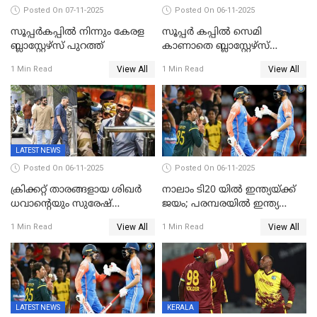
Posted On 07-11-2025
Posted On 06-11-2025
സൂപ്പര്‍കപ്പില്‍ നിന്നും കേരള
സൂപ്പർ കപ്പിൽ സെമി
ബ്ലാസ്റ്റേഴ്‌സ് പുറത്ത്
കാണാതെ ബ്ലാസ്റ്റേഴ്സ്
പുറത്ത്
View All
View All
1 Min Read
1 Min Read
LATEST NEWS
Posted On 06-11-2025
Posted On 06-11-2025
ക്രിക്കറ്റ് താരങ്ങളായ ശിഖർ
നാലാം ടി20 യില്‍ ഇന്ത്യയ്ക്ക്
ധവാന്‍റെയും സുരേഷ്
ജയം; പരമ്പരയിൽ ഇന്ത്യ
റെയ്നയുടെയും സ്വത്ത്
മുന്നിൽ
View All
View All
1 Min Read
1 Min Read
കണ്ടുകെട്ടി
LATEST NEWS
KERALA