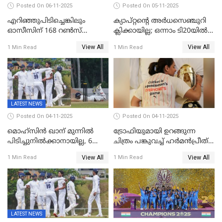
Posted On 06-11-2025
Posted On 05-11-2025
എറിഞ്ഞുപിടിച്ചെങ്കിലും
ക്യാപ്റ്റന്റെ അർധസെഞ്ചുറി
ഓസീസിന് 168 റൺസ്
ക്ലിക്കായില്ല; ഒന്നാം ടി20യിൽ
വിജയലക്ഷ്യം നൽകി ഇന്ത്യ
ന‍്യൂസിലൻഡിനെതിരേ
View All
View All
1 Min Read
1 Min Read
വിൻഡീസിന് ജയം
LATEST NEWS
Posted On 04-11-2025
Posted On 04-11-2025
മൊഹ്സിൻ ഖാന് മുന്നിൽ
ട്രോഫിയുമായി ഉറങ്ങുന്ന
പിടിച്ചുനിൽക്കാനായില്ല, 6
ചിത്രം പങ്കുവച്ച് ഹര്‍മന്‍പ്രീത്
വിക്കറ്റ്, കര്‍ണാടകക്കെതിരെ
കൗര്‍
View All
View All
1 Min Read
1 Min Read
കേരളത്തിന് ഇന്നിംഗ്സ്
തോല്‍വി
LATEST NEWS