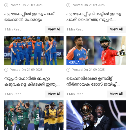
Posted On 26-09-2025
Posted On 25-09-2025
ഏഷ്യാകപ്പില്‍ ഇന്ത്യ-പാക്
ഏഷ്യാകപ്പ് ക്രിക്കറ്റിൽ ഇന്ത്യ-
ഫൈനല്‍ പോരാട്ടം
പാക് ഫൈനല്‍; സൂപ്പർ
ഫോറിൽ ബംഗ്ലാദേശിനെ
View All
View All
1 Min Read
1 Min Read
തോൽപിച്ച് പാകിസ്ഥാൻ
KERALA
Posted On 24-09-2025
Posted On 24-09-2025
സൂപ്പർ ഫോറിൽ ബംഗ്ലാ
ഫൈനലിലേക്ക് ഉന്നമിട്ട്
കടുവകളെ കീഴടക്കി ഇന്ത്യ
നിര്‍ണായക ടോസ് ജയിച്ച്
ഏഷ്യാ കപ്പ് ഫൈനലിൽ
ബംഗ്ലാദേശ്, ഏഷ്യാ കപ്പിൽ
View All
View All
1 Min Read
1 Min Read
ഇന്ത്യയ്ക്ക് ബാറ്റിംഗ്