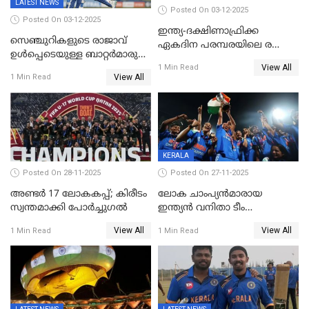
LATEST NEWS
Posted On 03-12-2025
Posted On 03-12-2025
ഇന്ത്യ-ദക്ഷിണാഫ്രിക്ക
സെഞ്ചുറികളുടെ രാജാവ്
ഏകദിന പരമ്പരയിലെ രണ്ടാം
ഉൾപ്പെടെയുള്ള ബാറ്റർമാരുടെ
മത്സരം ഇന്ന്
View All
ആറാട്ട്; പ്രോട്ടീസിനെതിരെ
1 Min Read
View All
1 Min Read
ഇന്ത്യയ്ക്ക് 358 റൺസ്
KERALA
Posted On 28-11-2025
Posted On 27-11-2025
അണ്ടര്‍ 17 ലോകകപ്പ്; കിരീടം
ലോക ചാംപ്യൻമാരായ
സ്വന്തമാക്കി പോര്‍ച്ചുഗല്‍
ഇന്ത്യൻ വനിതാ ടീം
കേരളത്തിൽ കളിക്കും; 3 ടി20
View All
View All
1 Min Read
1 Min Read
മത്സരങ്ങൾ ​ഗ്രീൻഫീൽഡിൽ