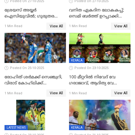
Posted On 27-10-2025
Posted On 27-10-2025
ശ്രേയസ് അയ്യര്‍
വനിത ഏകദിന ലോകകപ്പ്;
ഐസിയുവില്‍; ഗുരുതര
സെമി ബര്‍ത്ത് ഉറപ്പാക്കി
പരിക്ക്
ഇന്ത്യന്‍ വനിതകള്‍
View All
View All
1 Min Read
1 Min Read
KERALA
Posted On 25-10-2025
Posted On 23-10-2025
രോഹിത് ശർമക്ക് സെഞ്ച്വറി,
100 മീറ്ററിൽ നിവേദ് വേ​
വിരാട് കോഹ്‍ലിക്ക്
ഗരാജാവ്, ആദിത്യ വേ​
അർധസെഞ്ച്വറി;
ഗറാണി;ജൂനിയർ
View All
View All
1 Min Read
1 Min Read
മുൻനായകരുടെ മികവിൽ
ബോയ്സിലും സബ്‌ജൂനിയർ
ഓസീസിനെതിരെ ഉജ്ജ്വല
ഗേൾസിലും റെക്കോർഡോടെ
ജയം
സ്വർണം, ദേവപ്രിയ 87ലെ
റെക്കോർഡ് തിരുത്തി
LATEST NEWS
KERALA