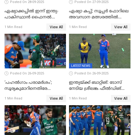
Posted On 28-09-2025
Posted On 27-09-2025
ഏഷ്യാക്കപ്പില്‍ ഇന്ന് ഇന്ത്യ-
ഏഷ്യാ കപ്പ്; സൂപ്പർ ഫോറിലെ
പാകിസ്ഥാന്‍ ഫൈനല്‍
അവസാന മത്സരത്തിൽ
പോരാട്ടം
ഇന്ത്യയ്ക്ക് ജയം
View All
View All
1 Min Read
1 Min Read
LATEST NEWS
Posted On 26-09-2025
Posted On 26-09-2025
‘പഹൽഗാം പരാമർശം’;
ഇന്ത്യയ്ക്ക് ബാറ്റിങ്: ടോസ്
സൂര്യകുമാറിനെതിരേ
നേടിയ ശ്രീലങ്ക ഫീൽഡിങ്
ഐസിസി നടപടി, പാക് താരം
തെരഞ്ഞെടുത്തു
View All
View All
1 Min Read
1 Min Read
ഹാരിസ് റൗഫിനും പിഴ ശിക്ഷ