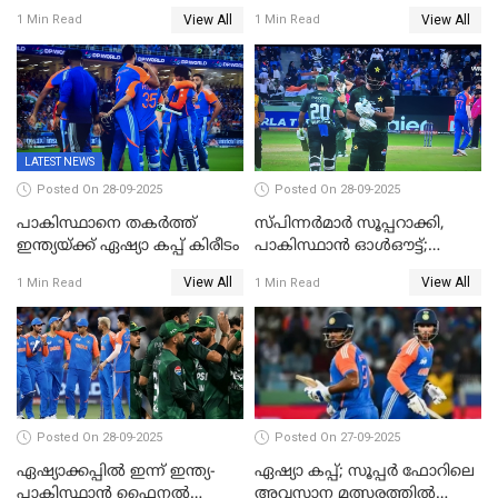
ഇംഗ്ലണ്ട്
അവരെ കാണാൻ
View All
View All
1 Min Read
1 Min Read
കാത്തിരിക്കുന്നു; വരവ്
സ്ഥിരീകരിച്ച് മെസി
LATEST NEWS
Posted On 28-09-2025
Posted On 28-09-2025
പാകിസ്ഥാനെ തകർത്ത്
സ്പിന്നർമാർ സൂപ്പറാക്കി,
ഇന്ത്യയ്ക്ക് ഏഷ്യാ കപ്പ് കിരീടം
പാകിസ്ഥാൻ ഓൾഔട്ട്;
ഇന്ത്യക്ക് 147 റൺസ്
View All
View All
1 Min Read
1 Min Read
വിജയലക്ഷ്യം, കുൽദീപിന് 4
വിക്കറ്റ്
Posted On 28-09-2025
Posted On 27-09-2025
ഏഷ്യാക്കപ്പില്‍ ഇന്ന് ഇന്ത്യ-
ഏഷ്യാ കപ്പ്; സൂപ്പർ ഫോറിലെ
പാകിസ്ഥാന്‍ ഫൈനല്‍
അവസാന മത്സരത്തിൽ