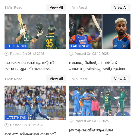
കുൽദീപിനും മുന്നിൽ
ജൂനിയർ ഹോക്കി
View All
View All
1 Min Read
1 Min Read
അടിതെറ്റി, ഇന്ത്യക്ക് 271
ലോകകപ്പിൽ ഇന്ത്യ
റണ്‍സ് വിജയലക്ഷ്യം
സെമിയിൽ
LATEST NEWS
LATEST NEWS
Posted On 03-12-2025
Posted On 03-12-2025
റണ്‍മല താണ്ടി പ്രോട്ടീസ്;
സഞ്ജു ടീമില്‍, ഹാര്‍ദിക്
രണ്ടാം ഏകദിനത്തില്‍
പാണ്ഡ്യ തിരിച്ചെത്തി,​ശുഭ്മാൻ
ഇന്ത്യക്ക് തോല്‍വി, പരമ്പര
ഗിൽ കളിക്കും, ജയ്സ്വാൾ
View All
View All
1 Min Read
1 Min Read
ഒപ്പത്തിനൊപ്പം
ഇല്ല;
ദക്ഷിണാഫ്രിക്കയ്‌ക്കെതിരായ
ടി20 പരമ്പരയ്ക്കുള്ള ഇന്ത്യന്‍
ടീമിനെ പ്രഖ്യാപിച്ചു
LATEST NEWS
Posted On 03-12-2025
Posted On 03-12-2025
ഇന്ത്യ-ദക്ഷിണാഫ്രിക്ക
സെഞ്ചുറികളുടെ രാജാവ്