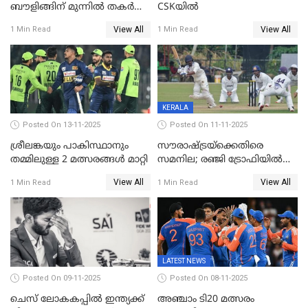
ബൗളിങ്ങിന് മുന്നിൽ തകർന്ന്
CSKയിൽ
പ്രോട്ടീസ്; 159റൺസിന്‌
View All
View All
1 Min Read
1 Min Read
പുറത്ത്; ബുമ്രയ്ക്ക് അഞ്ച്
വിക്കറ്റ്
KERALA
Posted On 13-11-2025
Posted On 11-11-2025
ശ്രീലങ്കയും പാകിസ്ഥാനും
സൗരാഷ്ട്രയ്‌ക്കെതിരെ
തമ്മിലുള്ള 2 മത്സരങ്ങള്‍ മാറ്റി
സമനില; രഞ്ജി ട്രോഫിയിൽ
കേരളത്തിന് മൂന്ന് പോയിന്റ്
View All
View All
1 Min Read
1 Min Read
LATEST NEWS
Posted On 09-11-2025
Posted On 08-11-2025
ചെസ് ലോകകപ്പില്‍ ഇന്ത്യക്ക്
അഞ്ചാം ടി20 മത്സരം