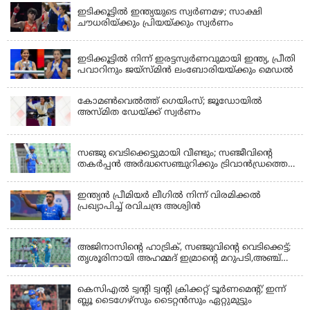
ഇടിക്കൂട്ടിൽ ഇന്ത്യയുടെ സ്വർണമഴ; സാക്ഷി
ചൗധരിയ്ക്കും പ്രിയയ്ക്കും സ്വർണം
LATEST NEWS
ഇടിക്കൂട്ടിൽ നിന്ന് ഇരട്ടസ്വർണവുമായി ഇന്ത്യ, പ്രീതി
പവാറിനും ജയ്സ്മിന്‍ ലംബോരിയയ്ക്കും മെഡൽ
കോമണ്‍വെല്‍ത്ത് ഗെയിംസ്; ജൂഡോയിൽ
അസ്മിത ഡേയ്ക്ക് സ്വർണം
KERALA
സഞ്ജു വെടിക്കെട്ടുമായി വീണ്ടും; സഞ്ജീവിന്‍റെ
തകർപ്പൻ അർദ്ധസെഞ്ചുറിക്കും ട്രിവാൻഡ്രത്തെ
രക്ഷിക്കാനായില്ല, കൊച്ചി ബ്ലൂ ടൈഗേഴ്സിനു ജയം
ഇന്ത്യന്‍ പ്രീമിയര്‍ ലീഗില്‍ നിന്ന് വിരമിക്കല്‍
പ്രഖ്യാപിച്ച് രവിചന്ദ്ര അശ്വിന്‍
KERALA
അജിനാസിന്റെ ഹാട്രിക്, സഞ്ജുവിന്റെ വെടിക്കെട്ട്;
തൃശൂരിനായി അഹമ്മദ് ഇമ്രാന്റെ മറുപടി,അഞ്ച്
വിക്കറ്റ് ജയവുമായി ടൈറ്റൻസ്
കെസിഎൽ ട്വൻ്റി ട്വൻ്റി ക്രിക്കറ്റ് ടൂർണമെൻ്റ്; ഇന്ന്
ബ്ലൂ ടൈഗേഴ്സും ടൈറ്റൻസും ഏറ്റുമുട്ടും