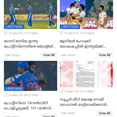
LATEST NEWS
LATEST NEWS
Posted On 11-12-2025
Posted On 10-12-2025
ടോസ് നേടിയ ഇന്ത്യ
ജൂനിയര്‍ ഹോക്കി
പ്രോട്ടീസിനെതിരെ ബോളിങ്
ലോകകപ്പിൽ ഇന്ത്യയ്ക്ക്
തെരഞ്ഞെടുത്തു
വെങ്കലം
View All
View All
1 Min Read
1 Min Read
LATEST NEWS
Posted On 07-12-2025
Posted On 09-12-2025
സൂപ്പർ ലീഗ് കേരള സെമി
പ്രോട്ടീസിനെ 74റൺസിന്‌
ഫൈനൽ മാറ്റിവെയ്ക്കാൻ
പൊളിച്ചടുക്കി; 101 റൺസിന്റെ
നിർദേശം
View All
വൻജയം, ടി20യിൽ 100
1 Min Read
View All
1 Min Read