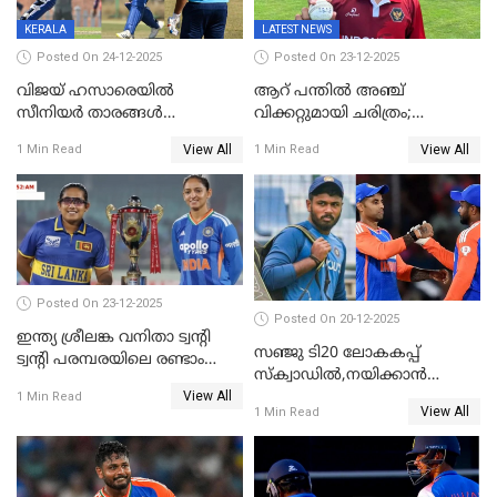
KERALA
LATEST NEWS
Posted On 24-12-2025
Posted On 23-12-2025
വിജയ് ഹസാരെയിൽ
ആറ് പന്തിൽ അഞ്ച്
സീനിയർ താരങ്ങൾ
വിക്കറ്റുമായി ചരിത്രം;
സെഞ്ച്വറിയുമായി കസറി;
ക്രിക്കറ്റിൽ അപൂർവ
View All
View All
1 Min Read
1 Min Read
സച്ചിന്‍റെ റെക്കോഡ് മറികടന്ന്
റെക്കോഡുമായി
കോഹ്‌ലി, രോഹിത്
ഇന്തോനേഷ്യൻ താരം
വാർണർക്കൊപ്പം
Posted On 23-12-2025
Posted On 20-12-2025
ഇന്ത്യ ശ്രീലങ്ക വനിതാ ട്വന്റി
സഞ്ജു ടി20 ലോകകപ്പ്
ട്വന്റി പരമ്പരയിലെ രണ്ടാം
സ്‌ക്വാഡിൽ,നയിക്കാൻ
മത്സരം ഇന്ന്
View All
സൂര്യകുമാർ, ഇന്ത്യൻ ടീമിനെ
1 Min Read
View All
1 Min Read
പ്രഖ്യാപിച്ച് ബി.സി.സി.ഐ