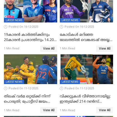
LATEST NEWS
LATEST NEWS
Posted On 16-12-2025
Posted On 16-12-2025
19കാരൻ കാർത്തിക്കിനും
കോടികൾ മറിഞ്ഞ
20കാരൻ പ്രശാന്തിനും 14.20
ലേലത്തിൽ വെങ്കടേഷ് അയ്യര്‍
കോടി; കശ്മീരി താരം 8.40
റോയല്‍ ചലഞ്ചേഴ്‌സ്
View All
View All
1 Min Read
1 Min Read
കോടിക്ക് ഡൽഹിയിൽ;
ബംഗളൂരുവില്‍; ക്വിന്റണ്‍ ഡി
മലയാളി താരം വിഘ്നേഷ്
കോക്ക് മുംബൈ
പുത്തുർ രാജസ്ഥാനിൽ
ഇന്ത്യന്‍സില്‍; 25കോടിക്ക്
കാമറൂൺ ഗ്രീൻ
കൊൽക്കത്തയിൽ
LATEST NEWS
LATEST NEWS
Posted On 11-12-2025
Posted On 11-12-2025
തിലക് വർമ ഒറ്റയ്ക്ക് നിന്ന്
വിക്കറ്റുകൾ വീഴ്ത്താനായില്ല;
പൊരുതി; പ്രോട്ടീസ് ജയം
ഇന്ത്യയ്ക്ക് 214 റൺസ്
പിടിച്ചെടുത്തു
വിജയലക്ഷ്യം; ക്വിന്റൻ
View All
View All
1 Min Read
1 Min Read
ഡികോക്ക് കസറി