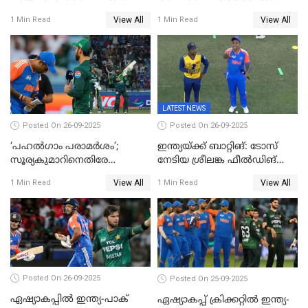
പോരാട്ടം
ഇന്ത്യയ്ക്ക് ജയം
View All
View All
1 Min Read
1 Min Read
LATEST NEWS
Posted On 26-09-2025
Posted On 26-09-2025
‘പഹൽഗാം പരാമർശം’;
ഇന്ത്യയ്ക്ക് ബാറ്റിങ്: ടോസ്
സൂര്യകുമാറിനെതിരേ
നേടിയ ശ്രീലങ്ക ഫീൽഡിങ്
ഐസിസി നടപടി, പാക് താരം
തെരഞ്ഞെടുത്തു
View All
View All
1 Min Read
1 Min Read
ഹാരിസ് റൗഫിനും പിഴ ശിക്ഷ
Posted On 26-09-2025
Posted On 25-09-2025
ഏഷ്യാകപ്പില്‍ ഇന്ത്യ-പാക്
ഏഷ്യാകപ്പ് ക്രിക്കറ്റിൽ ഇന്ത്യ-