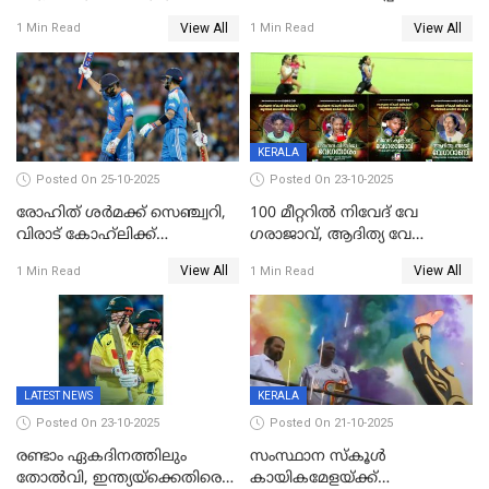
പരിക്ക്
ഇന്ത്യന്‍ വനിതകള്‍
View All
View All
1 Min Read
1 Min Read
KERALA
Posted On 25-10-2025
Posted On 23-10-2025
രോഹിത് ശർമക്ക് സെഞ്ച്വറി,
100 മീറ്ററിൽ നിവേദ് വേ​
വിരാട് കോഹ്‍ലിക്ക്
ഗരാജാവ്, ആദിത്യ വേ​
അർധസെഞ്ച്വറി;
ഗറാണി;ജൂനിയർ
View All
View All
1 Min Read
1 Min Read
മുൻനായകരുടെ മികവിൽ
ബോയ്സിലും സബ്‌ജൂനിയർ
ഓസീസിനെതിരെ ഉജ്ജ്വല
ഗേൾസിലും റെക്കോർഡോടെ
ജയം
സ്വർണം, ദേവപ്രിയ 87ലെ
റെക്കോർഡ് തിരുത്തി
LATEST NEWS
KERALA
Posted On 23-10-2025
Posted On 21-10-2025
രണ്ടാം ഏകദിനത്തിലും
സംസ്ഥാന സ്കൂൾ
തോൽവി, ഇന്ത്യയ്‌ക്കെതിരെ
കായികമേളയ്ക്ക്