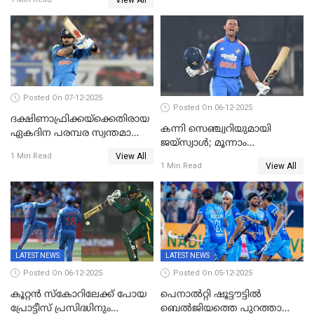
വിക്കറ്റ് തികയ്ക്കുന്ന
താരമായി ബുമ്ര
Posted On 07-12-2025
Posted On 06-12-2025
ദക്ഷിണാഫ്രിക്കയ്‌ക്കെതിരായ
കന്നി സെഞ്ച്വറിയുമായി
ഏകദിന പരമ്പര സ്വന്തമാക്കി
ജയ്‌സ്വാൾ; മൂന്നാം
ഇന്ത്യ
View All
ഏകദിനത്തിൽ
1 Min Read
View All
1 Min Read
പ്രോട്ടീസിനെതിരെ ജയം,
പരമ്പര
LATEST NEWS
LATEST NEWS
Posted On 06-12-2025
Posted On 05-12-2025
കൂറ്റൻ സ്കോറിലേക്ക് പോയ
പെനാൽറ്റി ഷൂട്ടൗട്ടിൽ
പ്രോട്ടീസ് പ്രസിദ്ധിനും
ബെൽജിയത്തെ പുറത്താക്കി;