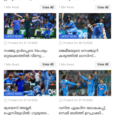
പോരാട്ടം
ഓവറിൽ കളി തീർത്തു;
View All
View All
1 Min Read
1 Min Read
പരമ്പരയിൽ ലീഡ്
LATEST NEWS
LATEST NEWS
Posted On 31-10-2025
Posted On 30-10-2025
സഞ്ജു ഉൾപ്പെടെ 9പേരും
ജെമീമയുടെ സെഞ്ചുറി
ഒറ്റയക്കത്തിൽ വീണു;
കരുത്തിൽ ഓസിസ്
രണ്ടക്കം കടന്നത്അഭിഷേകും
റെക്കോർഡ് സ്കോർ
View All
View All
1 Min Read
1 Min Read
ഹര്‍ഷിതും മാത്രം;
തകർന്നു; അഞ്ച് വിക്കറ്റ്
മെല്‍ബണില്‍
ജയവുമായി ഇന്ത്യൻ
ഇന്ത്യയ്‌ക്കെതിരെ ഓസീസ്
വനിതകൾ ലോകകപ്പ്
ലക്ഷ്യം 126 റണ്‍സ്
കലാശപ്പോരിന്
LATEST NEWS
Posted On 27-10-2025
Posted On 27-10-2025
ശ്രേയസ് അയ്യര്‍
വനിത ഏകദിന ലോകകപ്പ്;
ഐസിയുവില്‍; ഗുരുതര
സെമി ബര്‍ത്ത് ഉറപ്പാക്കി