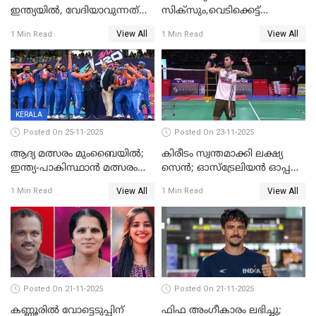
ഇന്ത്യയിൽ, വേദിയാവുന്നത്
സിക്‌സും,വെടിക്കെട്ട്
അഹമ്മദാബാദ്
സെഞ്ചുറിയുമായി രോഹന്‍,
View All
View All
1 Min Read
1 Min Read
അര്‍ധ സെഞ്ചുറിയുമായി
സഞ്ജു; ഒഡിഷയെ 10
വിക്കറ്റിന് തകര്‍ത്ത് കേരളം
KERALA
Posted On 25-11-2025
Posted On 23-11-2025
ആദ്യ മത്സരം മുംബൈയിൽ;
കിരീടം സ്വന്തമാക്കി ലക്ഷ്യ
ഇന്ത്യ-പാകിസ്ഥാൻ മത്സരം
സെന്‍; ഓസ്ട്രേലിയന്‍ ഓപ്പണ്‍
ഫെബ്രുവരി 15ന്; ടി20
ബാഡ്മിൻ്റൺ
View All
View All
1 Min Read
1 Min Read
ലോകകപ്പിന്‍റെ മത്സരക്രമം
പ്രഖ്യാപിച്ചു
Posted On 21-11-2025
Posted On 21-11-2025
കണ്ണൂരിൽ വോട്ടെടുപ്പിന്
ഫിഫ അംഗീകാരം ലഭിച്ചു;