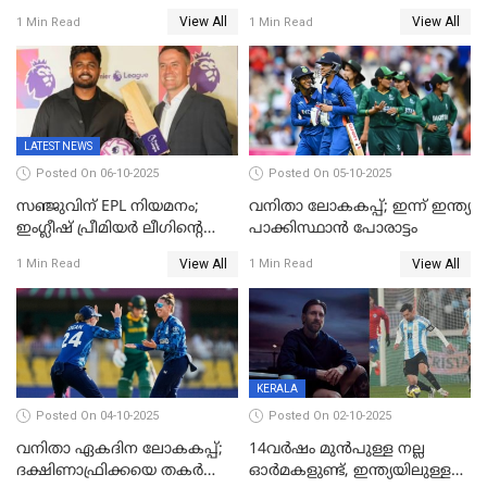
മുന്നിൽ വെസ്റ്റ് ഇന്‍ഡീസിന്
റണ്‍സ്, 252 റണ്‍സ്
View All
View All
1 Min Read
1 Min Read
നാല് വിക്കറ്റ് നഷ്ടം
ലക്ഷ്യമൊരുക്കി ഇന്ത്യ; 28
വര്‍ഷം പഴക്കമുള്ള ലോക
റെക്കോര്‍ഡ് തകര്‍ത്ത് സ്മൃതി
LATEST NEWS
Posted On 06-10-2025
Posted On 05-10-2025
സഞ്ജുവിന് EPL നിയമനം;
വനിതാ ലോകകപ്പ്; ഇന്ന് ഇന്ത്യ
ഇംഗ്ലീഷ് പ്രീമിയര്‍ ലീഗിന്‍റെ
പാക്കിസ്ഥാന്‍ പോരാട്ടം
ഇന്ത്യയിലെ ബ്രാന്‍ഡ്
View All
View All
1 Min Read
1 Min Read
അംബാസഡര്‍
KERALA
Posted On 04-10-2025
Posted On 02-10-2025
വനിതാ ഏകദിന ലോകകപ്പ്;
14വർഷം മുൻപുള്ള നല്ല
ദക്ഷിണാഫ്രിക്കയെ തകർത്ത്
ഓർമകളുണ്ട്, ഇന്ത്യയിലുള്ള