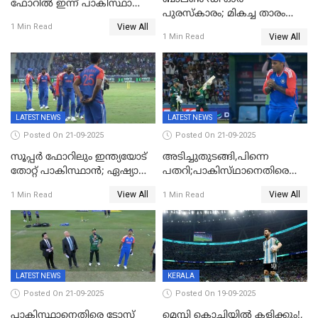
ഫോറിൽ ഇന്ന് പാകിസ്ഥാനും
പുരസ്‌കാരം; മികച്ച താരം
ശ്രീലങ്കയും ഏറ്റുമുട്ടും
View All
ഒസ്മാന്‍ ഡെംബല
1 Min Read
View All
1 Min Read
LATEST NEWS
LATEST NEWS
Posted On 21-09-2025
Posted On 21-09-2025
സൂപ്പർ ഫോറിലും ഇന്ത്യയോട്
അടിച്ചുതുടങ്ങി,പിന്നെ
തോറ്റ് പാകിസ്ഥാൻ; ഏഷ്യാ
പതറി;പാകിസ്‌ഥാനെതിരെ
കപ്പിൽ വിജയഭേരി തുടർന്ന്
ഇന്ത്യക്ക് 172 റൺസ്
View All
View All
1 Min Read
1 Min Read
ഇന്ത്യ, അഭിഷേക് ശർമ്മയ്ക്ക്
വിജയലക്ഷ്യം
അർദ്ധ സെഞ്ച്വറി
LATEST NEWS
KERALA
Posted On 21-09-2025
Posted On 19-09-2025
പാകിസ്ഥാനെതിരെ ടോസ്
മെസ്സി കൊച്ചിയിൽ കളിക്കും!,