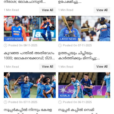
നിരാശ; ലോകചാമ്പ്യന്‍
ഉപേക്ഷിച്ചു,
ഡി.ഗുകേഷ് പുറത്ത്
ഓസീസിനെതിരായ പരമ്പര
View All
View All
1 Min Read
1 Min Read
ജയിച്ച് ഇന്ത്യ
LATEST NEWS
LATEST NEWS
Posted On 08-11-2025
Posted On 07-11-2025
കുറഞ്ഞ പന്തിൽ അതിവേഗം
ഉത്തപ്പയും ചിപ്ലിയും
1000; ലോകറെക്കോഡ്; ടി20
കാർത്തിക്കും മിന്നിച്ചു;
ക്രിക്കറ്റില്‍
പാക്കിസ്ഥാനെ തകർത്ത്
View All
View All
1 Min Read
1 Min Read
അപൂര്‍വനേട്ടവുമായി
ഇന്ത്യ; ഹോങ്കോങ് സിക്സസ്
അഭിഷേക് ശർമ
ക്രിക്കറ്റ് ടൂർണമെന്റിൽ ജയം
KERALA
Posted On 07-11-2025
Posted On 06-11-2025
സൂപ്പര്‍കപ്പില്‍ നിന്നും കേരള
സൂപ്പർ കപ്പിൽ സെമി