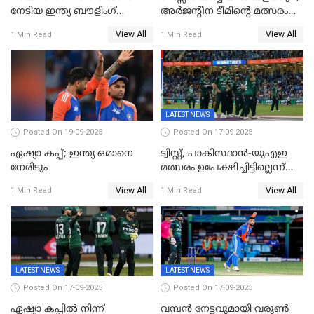
നേടിയ ഇന്ത്യ ബൗളിംഗ്
അർജന്റീന ടീമിന്റെ മത്സരം
തെരഞ്ഞെടുത്തു
കലൂർ സ്റ്റേഡിയത്തിൽ
View All
View All
1 Min Read
1 Min Read
നടത്താൻ ആലോചന
LATEST NEWS
Posted On 19-09-2025
Posted On 17-09-2025
ഏഷ്യാ കപ്പ്; ഇന്ത്യ ഒമാനെ
ട്വിസ്റ്റ്, പാകിസ്ഥാൻ-യുഎഇ
നേരിടും
മത്സരം ഉപേക്ഷിച്ചിട്ടില്ലെന്ന്
ഐസിസി; ഒരു മണിക്കൂറോളം
View All
View All
1 Min Read
1 Min Read
വൈകും; പാക് ടീം ഹോട്ടലിൽ
നിന്ന് ഇറങ്ങിയതായി റിപ്പോർട്ട്
LATEST NEWS
LATEST NEWS
Posted On 17-09-2025
Posted On 17-09-2025
ഏഷ്യാ കപ്പിൽ നിന്ന്
വമ്പൻ നേട്ടവുമായി വരുണ്‍