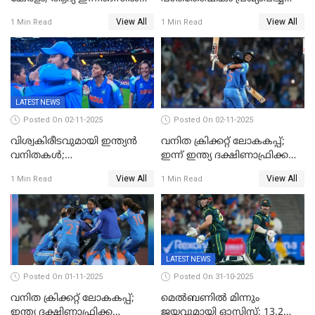
238 റൺസിന് പുറത്ത്,
BCCI
View All
View All
1 Min Read
1 Min Read
രഞ്ജിയിൽ കർണാടകയ്ക്ക്
കൂറ്റൻ ലീഡ്
LATEST NEWS
Posted On 02-11-2025
Posted On 02-11-2025
വിശ്വകിരീടവുമായി ഇന്ത്യൻ
വനിത ക്രിക്കറ്റ് ലോകകപ്പ്;
വനിതകൾ;
ഇന്ന് ഇന്ത്യ ദക്ഷിണാഫ്രിക്ക
ദക്ഷിണാഫ്രിക്കയെ വീഴ്ത്തി
പോരാട്ടം
View All
View All
1 Min Read
1 Min Read
ഇന്ത്യയ്ക്ക് വനിതാ ക്രിക്കറ്റ്
ലോകകപ്പ്
LATEST NEWS
Posted On 01-11-2025
Posted On 31-10-2025
വനിത ക്രിക്കറ്റ് ലോകകപ്പ്;
മെൽബണിൽ മിന്നും
ഇന്ത്യ ദക്ഷിണാഫ്രിക്ക
ജയവുമായി ഓസിസ്; 13.2