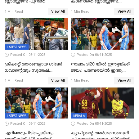
ബ്ലാസ്റ്റേഴ്‌സ് പുറത്ത്
കാണാതെ ബ്ലാസ്റ്റേഴ്സ്
പുറത്ത്
View All
View All
1 Min Read
1 Min Read
LATEST NEWS
Posted On 06-11-2025
Posted On 06-11-2025
ക്രിക്കറ്റ് താരങ്ങളായ ശിഖർ
നാലാം ടി20 യില്‍ ഇന്ത്യയ്ക്ക്
ധവാന്‍റെയും സുരേഷ്
ജയം; പരമ്പരയിൽ ഇന്ത്യ
റെയ്നയുടെയും സ്വത്ത്
മുന്നിൽ
View All
View All
1 Min Read
1 Min Read
കണ്ടുകെട്ടി
LATEST NEWS
KERALA
Posted On 06-11-2025
Posted On 05-11-2025
എറിഞ്ഞുപിടിച്ചെങ്കിലും
ക്യാപ്റ്റന്റെ അർധസെഞ്ചുറി