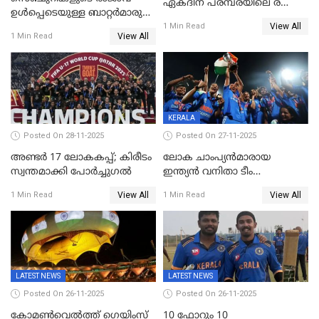
ഏകദിന പരമ്പരയിലെ രണ്ടാം
ഉൾപ്പെടെയുള്ള ബാറ്റർമാരുടെ
മത്സരം ഇന്ന്
View All
ആറാട്ട്; പ്രോട്ടീസിനെതിരെ
1 Min Read
View All
1 Min Read
ഇന്ത്യയ്ക്ക് 358 റൺസ്
KERALA
Posted On 28-11-2025
Posted On 27-11-2025
അണ്ടര്‍ 17 ലോകകപ്പ്; കിരീടം
ലോക ചാംപ്യൻമാരായ
സ്വന്തമാക്കി പോര്‍ച്ചുഗല്‍
ഇന്ത്യൻ വനിതാ ടീം
കേരളത്തിൽ കളിക്കും; 3 ടി20
View All
View All
1 Min Read
1 Min Read
മത്സരങ്ങൾ ​ഗ്രീൻഫീൽഡിൽ
LATEST NEWS
LATEST NEWS
Posted On 26-11-2025
Posted On 26-11-2025
കോമൺവെൽത്ത് ഗെയിംസ്
10 ഫോറും 10