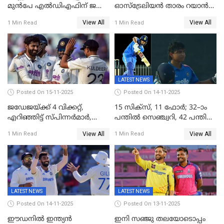
മുൻപേ എൽഡിഎഫിന് ജയം;
ഓസ്‌ട്രേലിയന്‍ താരം റയാന്‍
മലപ്പട്ടത്തും ആന്തൂരും എതിർ
വില്ല്യംസിന് ഇനി
View All
View All
1 Min Read
1 Min Read
സ്ഥാനാർഥികളില്ല
നീലക്കുപ്പായത്തില്‍ കളിക്കാം
LATEST NEWS
Posted On 15-11-2025
Posted On 14-11-2025
ജഡേജയ്ക്ക് 4 വിക്കറ്റ്,
15 സിക്സ്, 11 ഫോർ; 32–ാം
എറിഞ്ഞിട്ട് സ്പിന്നർമാർ,
പന്തിൽ സെഞ്ച്വറി, 42 പന്തിൽ
രണ്ടാം ഇന്നിങ്സിലും പതറി
144; വൈഭവിന്റെ വെടിക്കെട്ട്
View All
View All
1 Min Read
1 Min Read
പ്രോട്ടീസ്
LATEST NEWS
LATEST NEWS
Posted On 14-11-2025
Posted On 13-11-2025
ഈഡനിൽ ഇന്ത്യൻ
ഇനി സഞ്ജു തലയോടൊപ്പം