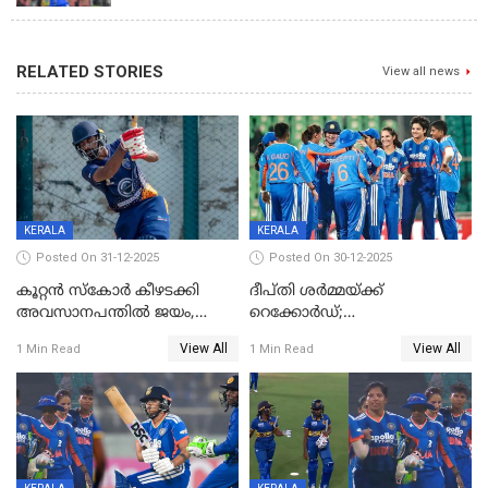
RELATED STORIES
View all news
KERALA
KERALA
Posted On 31-12-2025
Posted On 30-12-2025
കൂറ്റൻ സ്കോർ കീഴടക്കി
ദീപ്തി ശർമ്മയ്ക്ക്
അവസാനപന്തിൽ ജയം,
റെക്കോർഡ്;
കേരളത്തിന് ഹാപ്പി ന്യൂഇയർ
ശ്രീലങ്കയ്ക്കെതിരായ വനിതാ
View All
View All
1 Min Read
1 Min Read
ടി20 പരമ്പര തൂത്തുവാരി
ഇന്ത്യ