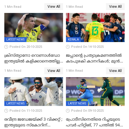
പരമ്പര നേടി ഓസ്‌ട്രേലിയ
തിരിതെളിഞ്ഞു; സ്കൂൾ
View All
View All
1 Min Read
1 Min Read
ഒളിംപിക്‌സിന്റെ ഉദ്‌ഘാടനം
നിർവഹിച്ച് ധനമന്ത്രി K N
ബാലഗോപാൽ;ദീപശിഖ
തെളിയിച്ച് I M വിജയൻ
LATEST NEWS
KERALA
Posted On 20-10-2025
Posted On 14-10-2025
ക്രിസ്ത്യാനോ റൊണാൾഡോ
ജപ്പാന്റെ പ്രത്യാക്രമണത്തിൽ
ഇന്ത്യയിൽ കളിക്കാനെത്തില്ല;
കടപുഴകി കാനറികൾ; മുൻ
അൽ നസർ സ്ക്വാഡിൽ
ലോകചാമ്പ്യന്മാർക്കെതിരെ
View All
View All
1 Min Read
1 Min Read
ഉൾപ്പെടുത്തിയില്ല
ജപ്പാന്റെ ആദ്യ ജയം
LATEST NEWS
LATEST NEWS
Posted On 11-10-2025
Posted On 09-10-2025
രവീന്ദ്ര ജഡേജയ്ക്ക് 3 വിക്കറ്റ് ;
പ്രോടീസിനെതിരെ റിച്ചയുടെ
ഇന്ത്യയുടെ സ്കോറിന്
പവർ ഹിറ്റിങ്, 77 പന്തില്‍ 94