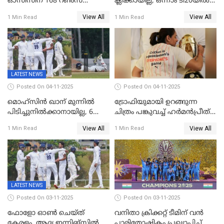
ഓസീസിന് 168 റൺസ്
ക്ലിക്കായില്ല; ഒന്നാം ടി20യിൽ
വിജയലക്ഷ്യം നൽകി ഇന്ത്യ
ന‍്യൂസിലൻഡിനെതിരേ
View All
View All
1 Min Read
1 Min Read
വിൻഡീസിന് ജയം
LATEST NEWS
Posted On 04-11-2025
Posted On 04-11-2025
മൊഹ്സിൻ ഖാന് മുന്നിൽ
ട്രോഫിയുമായി ഉറങ്ങുന്ന
പിടിച്ചുനിൽക്കാനായില്ല, 6
ചിത്രം പങ്കുവച്ച് ഹര്‍മന്‍പ്രീത്
വിക്കറ്റ്, കര്‍ണാടകക്കെതിരെ
കൗര്‍
View All
View All
1 Min Read
1 Min Read
കേരളത്തിന് ഇന്നിംഗ്സ്
തോല്‍വി
LATEST NEWS
Posted On 03-11-2025
Posted On 03-11-2025
ഫോളോ ഓൺ ചെയ്ത്
വനിതാ ക്രിക്കറ്റ് ടീമിന് വൻ
കേരളം, ആദ്യ ഇന്നിങ്സിൽ
പാരിതോഷികം പ്രഖ്യാപിച്ച്