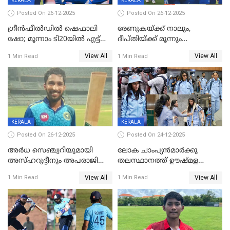
KERALA
KERALA
Posted On 26-12-2025
Posted On 26-12-2025
ഗ്രീന്‍ഫീല്‍ഡില്‍ ഷെഫാലി
രേണുകയ്ക്ക് നാലും,
ഷോ; മൂന്നാം ടി20യിൽ എട്ട്
ദീപ്തിയ്ക്ക് മൂന്നും
വിക്കറ്റ് ജയം; ശ്രീലങ്കന്‍
വിക്കറ്റുകൾ,മൂന്നാം വനിതാ
View All
View All
1 Min Read
1 Min Read
വനിതകള്‍ക്കെതിരായ ടി20
ടി20യിലും ശ്രീലങ്കയ്ക്ക്
പരമ്പര ഇന്ത്യക്ക്
ബാറ്റിംഗ് തകര്‍ച്ച; ഇന്ത്യയ്ക്ക്
വിജയലക്ഷ്യം 113 റൺസ്
KERALA
KERALA
Posted On 26-12-2025
Posted On 24-12-2025
അർധ സെഞ്ച്വറിയുമായി
ലോക ചാംപ്യൻമാർക്കു
അസ്ഹറുദ്ദീനും അപരാജിതും
തലസ്ഥാനത്ത് ഊഷ്മള
; കർണാടകക്കു മുന്നിൽ 285
സ്വീകരണം, കേരളത്തിലെ ഒരു
View All
View All
1 Min Read
1 Min Read
റൺസ് വിജയലക്ഷ്യമുയർത്തി
മത്സരം ജയിച്ചാൽ ഇന്ത്യയ്ക്കു
കേരളം
പരമ്പര