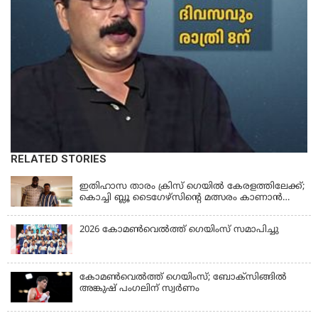
RELATED STORIES
KERALA
ഇതിഹാസ താരം ക്രിസ് ഗെയിൽ കേരളത്തിലേക്ക്;
കൊച്ചി ബ്ലൂ ടൈഗേഴ്സിന്റെ മത്സരം കാണാൻ
എത്തും
2026 കോമണ്‍വെല്‍ത്ത് ഗെയിംസ് സമാപിച്ചു
കോമണ്‍വെല്‍ത്ത് ഗെയിംസ്; ബോക്‌സിങ്ങില്‍
അങ്കുഷ് പംഗലിന് സ്വര്‍ണം
LATEST NEWS