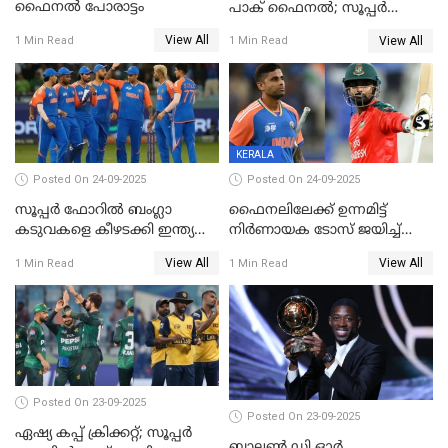
ഫൈനല്‍ പോരാട്ടം
പാക് ഫൈനല്‍; സൂപ്പർ
ഫോറിൽ ബംഗ്ലാദേശിനെ
View All
View All
1 Min Read
1 Min Read
തോൽപിച്ച് പാകിസ്ഥാൻ
KERALA
Posted On 24-09-2025
Posted On 24-09-2025
സൂപ്പർ ഫോറിൽ ബംഗ്ലാ
ഫൈനലിലേക്ക് ഉന്നമിട്ട്
കടുവകളെ കീഴടക്കി ഇന്ത്യ
നിര്‍ണായക ടോസ് ജയിച്ച്
ഏഷ്യാ കപ്പ് ഫൈനലിൽ
ബംഗ്ലാദേശ്, ഏഷ്യാ കപ്പിൽ
View All
View All
1 Min Read
1 Min Read
ഇന്ത്യയ്ക്ക് ബാറ്റിംഗ്
Posted On 23-09-2025
Posted On 23-09-2025
ഏഷ്യ കപ്പ് ക്രിക്കറ്റ്; സൂപ്പര്‍
ബാലണ്‍ ഡി ഓര്‍