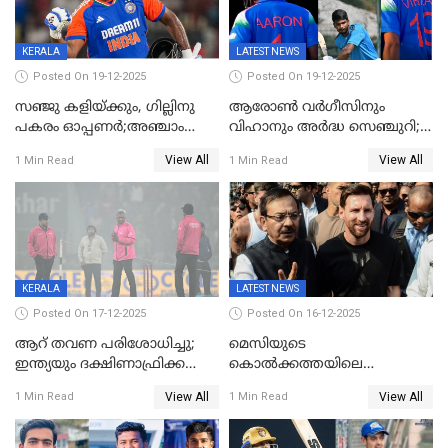
KERALA
LATEST NEWS
Posted On 19-12-2025
Posted On 19-12-2025
സഞ്ജു കളിയ്ക്കും, ഗില്ലിനു
ആരോൺ വർഗീസിനും
പകരം ഓപ്പണർ;അഞ്ചാം
വിഹാനും അർദ്ധ സെഞ്ചുറി;
ട്വന്റി20യിൽ ഇന്ത്യൻ ടീമിൽ 3
അണ്ടര്‍ 19 ഏഷ്യാ കപ്പിൽ
View All
View All
1 Min Read
1 Min Read
മാറ്റം
ഇന്ത്യ ഫൈനലിൽ
KERALA
LATEST NEWS
Posted On 17-12-2025
Posted On 16-12-2025
ആറ് തവണ പരിശോധിച്ചു;
മെസിയുടെ
ഇന്ത്യയും ദക്ഷിണാഫ്രിക്കയും
കൊൽക്കത്തയിലെ
തമ്മിലുള്ള നാലാം ട്വന്റി20
പരിപാടിക്കിടെയുണ്ടായ
View All
View All
1 Min Read
1 Min Read
ഉപേക്ഷിച്ചു
സംഘർഷം: കായിക മന്ത്രി
അരൂപ് ബിശ്വാസ് രാജിവച്ചു