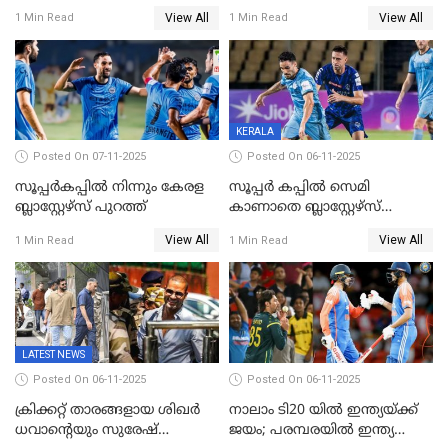
ക്രിക്കറ്റില്‍
പാക്കിസ്ഥാനെ തകർത്ത്
View All
View All
1 Min Read
1 Min Read
അപൂര്‍വനേട്ടവുമായി
ഇന്ത്യ; ഹോങ്കോങ് സിക്സസ്
അഭിഷേക് ശർമ
ക്രിക്കറ്റ് ടൂർണമെന്റിൽ ജയം
KERALA
Posted On 07-11-2025
Posted On 06-11-2025
സൂപ്പര്‍കപ്പില്‍ നിന്നും കേരള
സൂപ്പർ കപ്പിൽ സെമി
ബ്ലാസ്റ്റേഴ്‌സ് പുറത്ത്
കാണാതെ ബ്ലാസ്റ്റേഴ്സ്
പുറത്ത്
View All
View All
1 Min Read
1 Min Read
LATEST NEWS
Posted On 06-11-2025
Posted On 06-11-2025
ക്രിക്കറ്റ് താരങ്ങളായ ശിഖർ
നാലാം ടി20 യില്‍ ഇന്ത്യയ്ക്ക്
ധവാന്‍റെയും സുരേഷ്
ജയം; പരമ്പരയിൽ ഇന്ത്യ