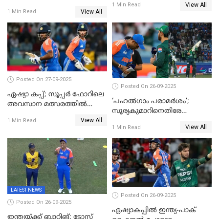
View All
ഇന്ത്യക്ക് 147 റൺസ്
1 Min Read
View All
1 Min Read
വിജയലക്ഷ്യം, കുൽദീപിന് 4
വിക്കറ്റ്
Posted On 27-09-2025
Posted On 26-09-2025
ഏഷ്യാ കപ്പ്; സൂപ്പർ ഫോറിലെ
‘പഹൽഗാം പരാമർശം’;
അവസാന മത്സരത്തിൽ
സൂര്യകുമാറിനെതിരേ
ഇന്ത്യയ്ക്ക് ജയം
View All
ഐസിസി നടപടി, പാക് താരം
1 Min Read
View All
1 Min Read
ഹാരിസ് റൗഫിനും പിഴ ശിക്ഷ
LATEST NEWS
Posted On 26-09-2025
Posted On 26-09-2025
ഏഷ്യാകപ്പില്‍ ഇന്ത്യ-പാക്
ഇന്ത്യയ്ക്ക് ബാറ്റിങ്: ടോസ്