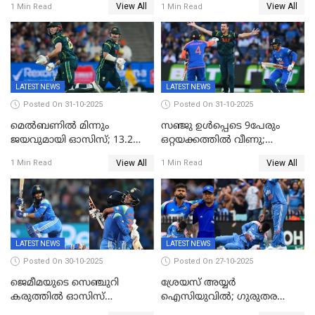
View All
View All
1 Min Read
1 Min Read
ഇന്ത്യയ്ക്ക് വനിതാ ക്രിക്കറ്റ്
ലോകകപ്പ്
LATEST NEWS
LATEST NEWS
Posted On 31-10-2025
Posted On 31-10-2025
മെൽബണിൽ മിന്നും
സഞ്ജു ഉൾപ്പെടെ 9പേരും
ജയവുമായി ഓസിസ്; 13.2
ഒറ്റയക്കത്തിൽ വീണു;
ഓവറിൽ കളി തീർത്തു;
രണ്ടക്കം കടന്നത്അഭിഷേകും
View All
View All
1 Min Read
1 Min Read
പരമ്പരയിൽ ലീഡ്
ഹര്‍ഷിതും മാത്രം;
മെല്‍ബണില്‍
ഇന്ത്യയ്‌ക്കെതിരെ ഓസീസ്
ലക്ഷ്യം 126 റണ്‍സ്
LATEST NEWS
LATEST NEWS
Posted On 30-10-2025
Posted On 27-10-2025
ജെമീമയുടെ സെഞ്ചുറി
ശ്രേയസ് അയ്യര്‍
കരുത്തിൽ ഓസിസ്
ഐസിയുവില്‍; ഗുരുതര
റെക്കോർഡ് സ്കോർ
പരിക്ക്