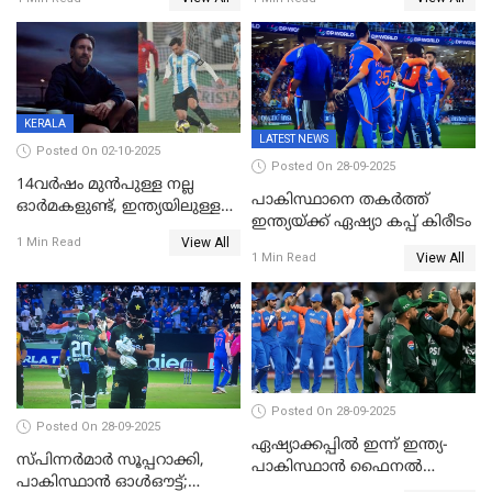
KERALA
LATEST NEWS
Posted On 02-10-2025
Posted On 28-09-2025
14വർഷം മുൻപുള്ള നല്ല
പാകിസ്ഥാനെ തകർത്ത്
ഓർമകളുണ്ട്, ഇന്ത്യയിലുള്ള
ഇന്ത്യയ്ക്ക് ഏഷ്യാ കപ്പ് കിരീടം
അവരെ കാണാൻ
View All
1 Min Read
കാത്തിരിക്കുന്നു; വരവ്
View All
1 Min Read
സ്ഥിരീകരിച്ച് മെസി
Posted On 28-09-2025
Posted On 28-09-2025
ഏഷ്യാക്കപ്പില്‍ ഇന്ന് ഇന്ത്യ-
സ്പിന്നർമാർ സൂപ്പറാക്കി,
പാകിസ്ഥാന്‍ ഫൈനല്‍
പാകിസ്ഥാൻ ഓൾഔട്ട്;
പോരാട്ടം