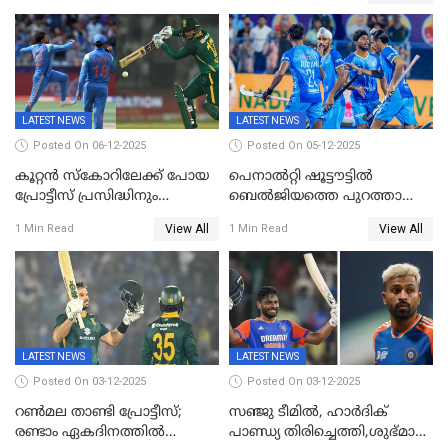
പരമ്പര
LATEST NEWS
LATEST NEWS
Posted On 06-12-2025
Posted On 05-12-2025
കൂറ്റൻ സ്കോറിലേക്ക് പോയ
പെനാൽറ്റി ഷൂട്ടൗട്ടിൽ
പ്രോട്ടീസ് പ്രസിദ്ധിനും
ബെൽജിയത്തെ പുറത്താക്കി;
കുൽദീപിനും മുന്നിൽ
ജൂനിയർ ഹോക്കി
View All
View All
1 Min Read
1 Min Read
അടിതെറ്റി, ഇന്ത്യക്ക് 271
ലോകകപ്പിൽ ഇന്ത്യ
റണ്‍സ് വിജയലക്ഷ്യം
സെമിയിൽ
LATEST NEWS
LATEST NEWS
Posted On 03-12-2025
Posted On 03-12-2025
റണ്‍മല താണ്ടി പ്രോട്ടീസ്;
സഞ്ജു ടീമില്‍, ഹാര്‍ദിക്
രണ്ടാം ഏകദിനത്തില്‍
പാണ്ഡ്യ തിരിച്ചെത്തി,​ശുഭ്മാൻ