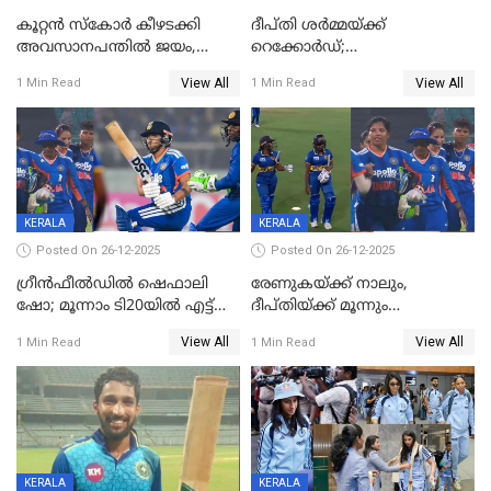
കൂറ്റൻ സ്കോർ കീഴടക്കി
ദീപ്തി ശർമ്മയ്ക്ക്
അവസാനപന്തിൽ ജയം,
റെക്കോർഡ്;
കേരളത്തിന് ഹാപ്പി ന്യൂഇയർ
ശ്രീലങ്കയ്ക്കെതിരായ വനിതാ
View All
View All
1 Min Read
1 Min Read
ടി20 പരമ്പര തൂത്തുവാരി
ഇന്ത്യ
KERALA
KERALA
Posted On 26-12-2025
Posted On 26-12-2025
ഗ്രീന്‍ഫീല്‍ഡില്‍ ഷെഫാലി
രേണുകയ്ക്ക് നാലും,
ഷോ; മൂന്നാം ടി20യിൽ എട്ട്
ദീപ്തിയ്ക്ക് മൂന്നും
വിക്കറ്റ് ജയം; ശ്രീലങ്കന്‍
വിക്കറ്റുകൾ,മൂന്നാം വനിതാ
View All
View All
1 Min Read
1 Min Read
വനിതകള്‍ക്കെതിരായ ടി20
ടി20യിലും ശ്രീലങ്കയ്ക്ക്
പരമ്പര ഇന്ത്യക്ക്
ബാറ്റിംഗ് തകര്‍ച്ച; ഇന്ത്യയ്ക്ക്
വിജയലക്ഷ്യം 113 റൺസ്
KERALA
KERALA