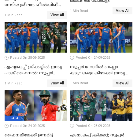
ഫൈനല്‍ പോരാട്ടം
നേടിയ ശ്രീലങ്ക ഫീൽഡിങ്
View All
തെരഞ്ഞെടുത്തു
1 Min Read
View All
1 Min Read
Posted On 24-09-2025
Posted On 25-09-2025
സൂപ്പർ ഫോറിൽ ബംഗ്ലാ
ഏഷ്യാകപ്പ് ക്രിക്കറ്റിൽ ഇന്ത്യ-
കടുവകളെ കീഴടക്കി ഇന്ത്യ
പാക് ഫൈനല്‍; സൂപ്പർ
ഏഷ്യാ കപ്പ് ഫൈനലിൽ
ഫോറിൽ ബംഗ്ലാദേശിനെ
View All
View All
1 Min Read
1 Min Read
തോൽപിച്ച് പാകിസ്ഥാൻ
KERALA
Posted On 24-09-2025
Posted On 23-09-2025
ഫൈനലിലേക്ക് ഉന്നമിട്ട്
ഏഷ്യ കപ്പ് ക്രിക്കറ്റ്; സൂപ്പര്‍