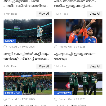
അടിച്ചുതുടങ്ങി,പിന്നെ
പാകിസ്ഥാനെതിരെ ടോസ്
പതറി;പാകിസ്‌ഥാനെതിരെ
നേടിയ ഇന്ത്യ ബൗളിംഗ്
ഇന്ത്യക്ക് 172 റൺസ്
തെരഞ്ഞെടുത്തു
View All
View All
1 Min Read
1 Min Read
വിജയലക്ഷ്യം
KERALA
Posted On 19-09-2025
Posted On 19-09-2025
മെസ്സി കൊച്ചിയിൽ കളിക്കും!,
ഏഷ്യാ കപ്പ്; ഇന്ത്യ ഒമാനെ
അർജന്റീന ടീമിന്റെ മത്സരം
നേരിടും
കലൂർ സ്റ്റേഡിയത്തിൽ
View All
View All
1 Min Read
1 Min Read
നടത്താൻ ആലോചന
LATEST NEWS
LATEST NEWS
Posted On 17-09-2025
Posted On 17-09-2025