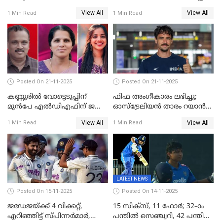
ഫെബ്രുവരി 15ന്; ടി20
ബാഡ്മിൻ്റൺ
View All
View All
1 Min Read
1 Min Read
ലോകകപ്പിന്‍റെ മത്സരക്രമം
പ്രഖ്യാപിച്ചു
Posted On 21-11-2025
Posted On 21-11-2025
കണ്ണൂരിൽ വോട്ടെടുപ്പിന്
ഫിഫ അംഗീകാരം ലഭിച്ചു;
മുൻപേ എൽഡിഎഫിന് ജയം;
ഓസ്‌ട്രേലിയന്‍ താരം റയാന്‍
മലപ്പട്ടത്തും ആന്തൂരും എതിർ
വില്ല്യംസിന് ഇനി
View All
View All
1 Min Read
1 Min Read
സ്ഥാനാർഥികളില്ല
നീലക്കുപ്പായത്തില്‍ കളിക്കാം
LATEST NEWS
Posted On 15-11-2025
Posted On 14-11-2025
ജഡേജയ്ക്ക് 4 വിക്കറ്റ്,
15 സിക്സ്, 11 ഫോർ; 32–ാം
എറിഞ്ഞിട്ട് സ്പിന്നർമാർ,
പന്തിൽ സെഞ്ച്വറി, 42 പന്തിൽ