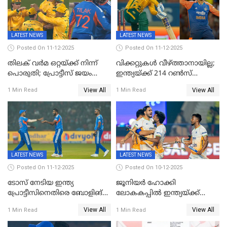
കാമറൂൺ ഗ്രീൻ
കൊൽക്കത്തയിൽ
LATEST NEWS
LATEST NEWS
Posted On 11-12-2025
Posted On 11-12-2025
തിലക് വർമ ഒറ്റയ്ക്ക് നിന്ന്
വിക്കറ്റുകൾ വീഴ്ത്താനായില്ല;
പൊരുതി; പ്രോട്ടീസ് ജയം
ഇന്ത്യയ്ക്ക് 214 റൺസ്
പിടിച്ചെടുത്തു
വിജയലക്ഷ്യം; ക്വിന്റൻ
View All
View All
1 Min Read
1 Min Read
ഡികോക്ക് കസറി
LATEST NEWS
LATEST NEWS
Posted On 11-12-2025
Posted On 10-12-2025
ടോസ് നേടിയ ഇന്ത്യ
ജൂനിയര്‍ ഹോക്കി
പ്രോട്ടീസിനെതിരെ ബോളിങ്
ലോകകപ്പിൽ ഇന്ത്യയ്ക്ക്
തെരഞ്ഞെടുത്തു
വെങ്കലം
View All
View All
1 Min Read
1 Min Read