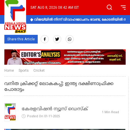
SAT AUG 8, 2026 08:42 AM IST
വിജയ്‌യിൽ നിന്ന് വിവാഹമോചനം വേണ്ട; കോടതിയിൽ നിലപാ
Share this Article
Home
Sports
Cricket
വനിത ക്രിക്കറ്റ് ലോകകപ്പ്; ഇന്ത്യ ദക്ഷിണാഫ്രിക്ക
പോരാട്ടം
കേരളവിഷൻ ന്യൂസ് ഡെസ്‌ക്
1 Min Read
Posted On 01-11-2025