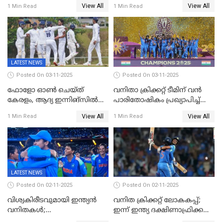
View All
View All
1 Min Read
1 Min Read
കേരളത്തിന് ഇന്നിംഗ്സ്
തോല്‍വി
LATEST NEWS
Posted On 03-11-2025
Posted On 03-11-2025
ഫോളോ ഓൺ ചെയ്ത്
വനിതാ ക്രിക്കറ്റ് ടീമിന് വൻ
കേരളം, ആദ്യ ഇന്നിങ്സിൽ
പാരിതോഷികം പ്രഖ്യാപിച്ച്
238 റൺസിന് പുറത്ത്,
BCCI
View All
View All
1 Min Read
1 Min Read
രഞ്ജിയിൽ കർണാടകയ്ക്ക്
കൂറ്റൻ ലീഡ്
LATEST NEWS
Posted On 02-11-2025
Posted On 02-11-2025
വിശ്വകിരീടവുമായി ഇന്ത്യൻ
വനിത ക്രിക്കറ്റ് ലോകകപ്പ്;
വനിതകൾ;
ഇന്ന് ഇന്ത്യ ദക്ഷിണാഫ്രിക്ക
ദക്ഷിണാഫ്രിക്കയെ വീഴ്ത്തി
പോരാട്ടം