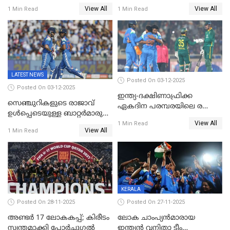
ഇന്ത്യക്ക് തോല്‍വി, പരമ്പര
ഗിൽ കളിക്കും, ജയ്സ്വാൾ
View All
View All
1 Min Read
1 Min Read
ഒപ്പത്തിനൊപ്പം
ഇല്ല;
ദക്ഷിണാഫ്രിക്കയ്‌ക്കെതിരായ
ടി20 പരമ്പരയ്ക്കുള്ള ഇന്ത്യന്‍
ടീമിനെ പ്രഖ്യാപിച്ചു
LATEST NEWS
Posted On 03-12-2025
Posted On 03-12-2025
ഇന്ത്യ-ദക്ഷിണാഫ്രിക്ക
സെഞ്ചുറികളുടെ രാജാവ്
ഏകദിന പരമ്പരയിലെ രണ്ടാം
ഉൾപ്പെടെയുള്ള ബാറ്റർമാരുടെ
മത്സരം ഇന്ന്
View All
ആറാട്ട്; പ്രോട്ടീസിനെതിരെ
1 Min Read
View All
1 Min Read
ഇന്ത്യയ്ക്ക് 358 റൺസ്
KERALA
Posted On 28-11-2025
Posted On 27-11-2025
അണ്ടര്‍ 17 ലോകകപ്പ്; കിരീടം
ലോക ചാംപ്യൻമാരായ
സ്വന്തമാക്കി പോര്‍ച്ചുഗല്‍
ഇന്ത്യൻ വനിതാ ടീം