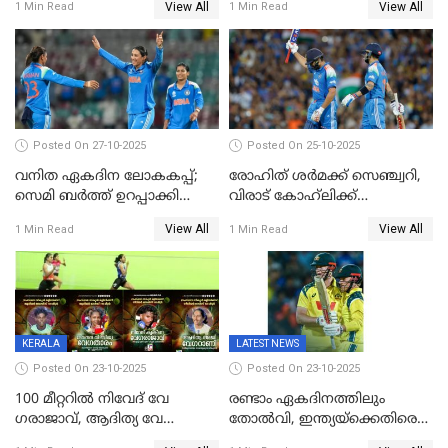
View All
View All
1 Min Read
1 Min Read
തകർന്നു; അഞ്ച് വിക്കറ്റ്
ജയവുമായി ഇന്ത്യൻ
വനിതകൾ ലോകകപ്പ്
കലാശപ്പോരിന്
Posted On 27-10-2025
Posted On 25-10-2025
വനിത ഏകദിന ലോകകപ്പ്;
രോഹിത് ശർമക്ക് സെഞ്ച്വറി,
സെമി ബര്‍ത്ത് ഉറപ്പാക്കി
വിരാട് കോഹ്‍ലിക്ക്
ഇന്ത്യന്‍ വനിതകള്‍
അർധസെഞ്ച്വറി;
View All
View All
1 Min Read
1 Min Read
മുൻനായകരുടെ മികവിൽ
ഓസീസിനെതിരെ ഉജ്ജ്വല
ജയം
KERALA
LATEST NEWS
Posted On 23-10-2025
Posted On 23-10-2025
100 മീറ്ററിൽ നിവേദ് വേ​
രണ്ടാം ഏകദിനത്തിലും
ഗരാജാവ്, ആദിത്യ വേ​
തോൽവി, ഇന്ത്യയ്‌ക്കെതിരെ
ഗറാണി;ജൂനിയർ
പരമ്പര നേടി ഓസ്‌ട്രേലിയ