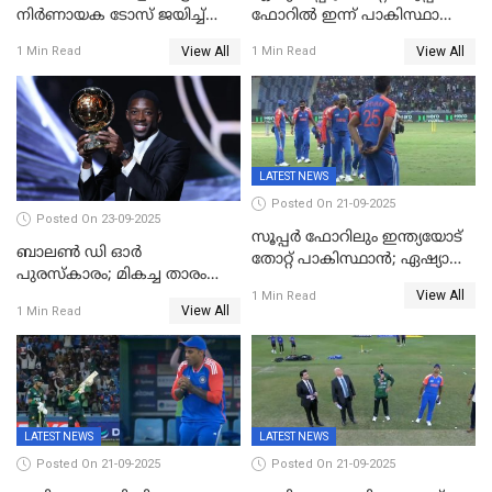
നിര്‍ണായക ടോസ് ജയിച്ച്
ഫോറിൽ ഇന്ന് പാകിസ്ഥാനും
ബംഗ്ലാദേശ്, ഏഷ്യാ കപ്പിൽ
ശ്രീലങ്കയും ഏറ്റുമുട്ടും
View All
View All
1 Min Read
1 Min Read
ഇന്ത്യയ്ക്ക് ബാറ്റിംഗ്
LATEST NEWS
Posted On 21-09-2025
Posted On 23-09-2025
സൂപ്പർ ഫോറിലും ഇന്ത്യയോട്
ബാലണ്‍ ഡി ഓര്‍
തോറ്റ് പാകിസ്ഥാൻ; ഏഷ്യാ
പുരസ്‌കാരം; മികച്ച താരം
കപ്പിൽ വിജയഭേരി തുടർന്ന്
View All
ഒസ്മാന്‍ ഡെംബല
1 Min Read
ഇന്ത്യ, അഭിഷേക് ശർമ്മയ്ക്ക്
View All
1 Min Read
അർദ്ധ സെഞ്ച്വറി
LATEST NEWS
LATEST NEWS
Posted On 21-09-2025
Posted On 21-09-2025