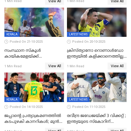
View All
View All
1 Min Read
1 Min Read
ബോയ്സിലും സബ്‌ജൂനിയർ
ഗേൾസിലും റെക്കോർഡോടെ
സ്വർണം, ദേവപ്രിയ 87ലെ
റെക്കോർഡ് തിരുത്തി
KERALA
LATEST NEWS
Posted On 21-10-2025
Posted On 20-10-2025
സംസ്ഥാന സ്കൂൾ
ക്രിസ്ത്യാനോ റൊണാൾഡോ
കായികമേളയ്ക്ക്
ഇന്ത്യയിൽ കളിക്കാനെത്തില്ല;
തിരിതെളിഞ്ഞു; സ്കൂൾ
അൽ നസർ സ്ക്വാഡിൽ
View All
View All
1 Min Read
1 Min Read
ഒളിംപിക്‌സിന്റെ ഉദ്‌ഘാടനം
ഉൾപ്പെടുത്തിയില്ല
നിർവഹിച്ച് ധനമന്ത്രി K N
ബാലഗോപാൽ;ദീപശിഖ
തെളിയിച്ച് I M വിജയൻ
KERALA
LATEST NEWS
Posted On 14-10-2025
Posted On 11-10-2025
ജപ്പാന്റെ പ്രത്യാക്രമണത്തിൽ
രവീന്ദ്ര ജഡേജയ്ക്ക് 3 വിക്കറ്റ് ;
കടപുഴകി കാനറികൾ; മുൻ
ഇന്ത്യയുടെ സ്കോറിന്
ലോകചാമ്പ്യന്മാർക്കെതിരെ
മുന്നിൽ വെസ്റ്റ് ഇന്‍ഡീസിന്