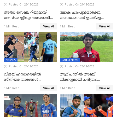
Posted On 26-12-2025
Posted On 24-12-2025
അർധ സെഞ്ച്വറിയുമായി
ലോക ചാംപ്യൻമാർക്കു
അസ്ഹറുദ്ദീനും അപരാജിതും
തലസ്ഥാനത്ത് ഊഷ്മള
; കർണാടകക്കു മുന്നിൽ 285
സ്വീകരണം, കേരളത്തിലെ ഒരു
View All
View All
1 Min Read
1 Min Read
റൺസ് വിജയലക്ഷ്യമുയർത്തി
മത്സരം ജയിച്ചാൽ ഇന്ത്യയ്ക്കു
കേരളം
പരമ്പര
KERALA
LATEST NEWS
Posted On 24-12-2025
Posted On 23-12-2025
വിജയ് ഹസാരെയിൽ
ആറ് പന്തിൽ അഞ്ച്
സീനിയർ താരങ്ങൾ
വിക്കറ്റുമായി ചരിത്രം;
സെഞ്ച്വറിയുമായി കസറി;
ക്രിക്കറ്റിൽ അപൂർവ
View All
View All
1 Min Read
1 Min Read
സച്ചിന്‍റെ റെക്കോഡ് മറികടന്ന്
റെക്കോഡുമായി
കോഹ്‌ലി, രോഹിത്
ഇന്തോനേഷ്യൻ താരം
വാർണർക്കൊപ്പം