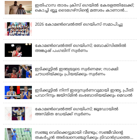
ഇതിഹാസ താരം ക്രിസ് ഗെയിൽ കേരളത്തിലേക്ക്;
കൊച്ചി ബ്ലൂ ടൈഗേഴ്സിന്റെ മത്സരം കാണാൻ
എത്തും
2026 കോമണ്‍വെല്‍ത്ത് ഗെയിംസ് സമാപിച്ചു
കോമണ്‍വെല്‍ത്ത് ഗെയിംസ്; ബോക്‌സിങ്ങില്‍
അങ്കുഷ് പംഗലിന് സ്വര്‍ണം
LATEST NEWS
ഇടിക്കൂട്ടിൽ ഇന്ത്യയുടെ സ്വർണമഴ; സാക്ഷി
ചൗധരിയ്ക്കും പ്രിയയ്ക്കും സ്വർണം
LATEST NEWS
ഇടിക്കൂട്ടിൽ നിന്ന് ഇരട്ടസ്വർണവുമായി ഇന്ത്യ, പ്രീതി
പവാറിനും ജയ്സ്മിന്‍ ലംബോരിയയ്ക്കും മെഡൽ
കോമണ്‍വെല്‍ത്ത് ഗെയിംസ്; ജൂഡോയിൽ
അസ്മിത ഡേയ്ക്ക് സ്വർണം
KERALA
സഞ്ജു വെടിക്കെട്ടുമായി വീണ്ടും; സഞ്ജീവിന്‍റെ
തകർപ്പൻ അർദ്ധസെഞ്ചുറിക്കും ട്രിവാൻഡ്രത്തെ