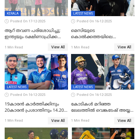
KERALA
LATEST NEWS
Posted On 17-12-2025
Posted On 16-12-2025
ആറ് തവണ പരിശോധിച്ചു;
മെസിയുടെ
ഇന്ത്യയും ദക്ഷിണാഫ്രിക്കയും
കൊൽക്കത്തയിലെ
തമ്മിലുള്ള നാലാം ട്വന്റി20
പരിപാടിക്കിടെയുണ്ടായ
View All
View All
1 Min Read
1 Min Read
ഉപേക്ഷിച്ചു
സംഘർഷം: കായിക മന്ത്രി
അരൂപ് ബിശ്വാസ് രാജിവച്ചു
LATEST NEWS
LATEST NEWS
Posted On 16-12-2025
Posted On 16-12-2025
19കാരൻ കാർത്തിക്കിനും
കോടികൾ മറിഞ്ഞ
20കാരൻ പ്രശാന്തിനും 14.20
ലേലത്തിൽ വെങ്കടേഷ് അയ്യര്‍
കോടി; കശ്മീരി താരം 8.40
റോയല്‍ ചലഞ്ചേഴ്‌സ്
View All
View All
1 Min Read
1 Min Read
കോടിക്ക് ഡൽഹിയിൽ;
ബംഗളൂരുവില്‍; ക്വിന്റണ്‍ ഡി
മലയാളി താരം വിഘ്നേഷ്
കോക്ക് മുംബൈ
പുത്തുർ രാജസ്ഥാനിൽ
ഇന്ത്യന്‍സില്‍; 25കോടിക്ക്