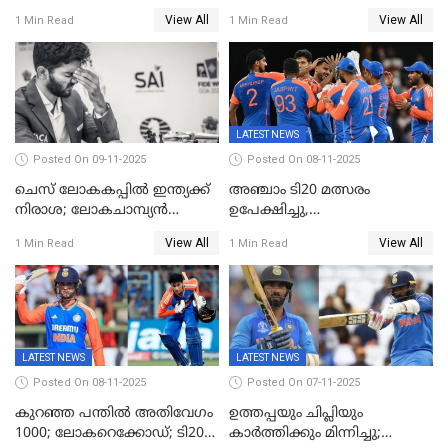
കേരളത്തിന് മൂന്ന് പോയിന്റ്
View All
View All
1 Min Read
1 Min Read
LATEST NEWS
Posted On 09-11-2025
Posted On 08-11-2025
ചെസ് ലോകകപ്പില്‍ ഇന്ത്യക്ക്
അഞ്ചാം ടി20 മത്സരം
നിരാശ; ലോകചാമ്പ്യന്‍
ഉപേക്ഷിച്ചു,
ഡി.ഗുകേഷ് പുറത്ത്
ഓസീസിനെതിരായ പരമ്പര
View All
View All
1 Min Read
1 Min Read
ജയിച്ച് ഇന്ത്യ
LATEST NEWS
LATEST NEWS
Posted On 08-11-2025
Posted On 07-11-2025
കുറഞ്ഞ പന്തിൽ അതിവേഗം
ഉത്തപ്പയും ചിപ്ലിയും
1000; ലോകറെക്കോഡ്; ടി20
കാർത്തിക്കും മിന്നിച്ചു;