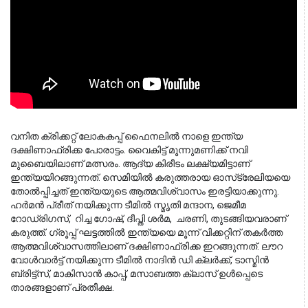
വനിത ക്രിക്കറ്റ് ലോകകപ്പ് ഫൈനലില്‍ നാളെ ഇന്ത്യ 
ദക്ഷിണാഫ്രിക്ക പോരാട്ടം. വൈകിട്ട് മൂന്നുമണിക്ക് നവി 
മുബൈയിലാണ് മത്സരം. ആദ്യ കിരീടം ലക്ഷ്യമിട്ടാണ് 
ഇന്ത്യയിറങ്ങുന്നത്. സെമിയില്‍ കരുത്തരായ ഓസ്‌ട്രേലിയയെ 
തോല്‍പ്പിച്ചത് ഇന്ത്യയുടെ ആത്മവിശ്വാസം ഇരട്ടിയാക്കുന്നു.  
ഹര്‍മന്‍ പ്രീത് നയിക്കുന്ന ടീമില്‍ സ്മൃതി മന്ദാന, ജെമീമ 
റോഡ്രിഗസ്,  റിച്ച ഗോഷ്, ദീപ്തി ശര്‍മ,  ചരണി, തുടങ്ങിയവരാണ് 
കരുത്ത്. ഗ്രൂപ്പ് ഘട്ടത്തില്‍ ഇന്ത്യയെ മൂന്ന് വിക്കറ്റിന് തകര്‍ത്ത 
ആത്മവിശ്വാസത്തിലാണ് ദക്ഷിണാഫ്രിക്ക ഇറങ്ങുന്നത്. ലൗറ 
വോള്‍വാര്‍ട്ട് നയിക്കുന്ന ടീമില്‍ നാദിന്‍ ഡി ക്ലര്‍ക്ക്, ടാസ്മിന്‍ 
ബ്രിട്ട്സ്, മാകിസാന്‍ കാപ്പ്, മസാബത്ത ക്ലാസ് ഉള്‍പ്പെടെ 
താരങ്ങളാണ് പ്രതീക്ഷ. 