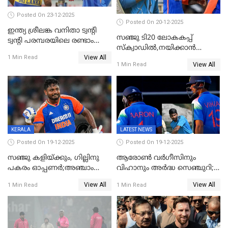
Posted On 23-12-2025
Posted On 20-12-2025
ഇന്ത്യ ശ്രീലങ്ക വനിതാ ട്വന്റി
സഞ്ജു ടി20 ലോകകപ്പ്
ട്വന്റി പരമ്പരയിലെ രണ്ടാം
സ്‌ക്വാഡിൽ,നയിക്കാൻ
മത്സരം ഇന്ന്
View All
സൂര്യകുമാർ, ഇന്ത്യൻ ടീമിനെ
1 Min Read
View All
1 Min Read
പ്രഖ്യാപിച്ച് ബി.സി.സി.ഐ
KERALA
LATEST NEWS
Posted On 19-12-2025
Posted On 19-12-2025
സഞ്ജു കളിയ്ക്കും, ഗില്ലിനു
ആരോൺ വർഗീസിനും
പകരം ഓപ്പണർ;അഞ്ചാം
വിഹാനും അർദ്ധ സെഞ്ചുറി;
ട്വന്റി20യിൽ ഇന്ത്യൻ ടീമിൽ 3
അണ്ടര്‍ 19 ഏഷ്യാ കപ്പിൽ
View All
View All
1 Min Read
1 Min Read
മാറ്റം
ഇന്ത്യ ഫൈനലിൽ