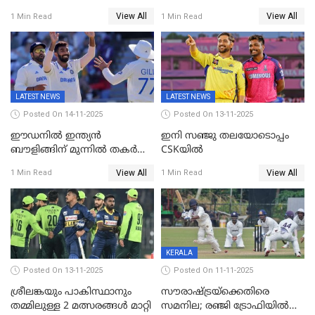
രണ്ടാം ഇന്നിങ്സിലും പതറി
144; വൈഭവിന്റെ വെടിക്കെട്ട്
View All
View All
1 Min Read
1 Min Read
പ്രോട്ടീസ്
LATEST NEWS
LATEST NEWS
Posted On 14-11-2025
Posted On 13-11-2025
ഈഡനിൽ ഇന്ത്യൻ
ഇനി സഞ്ജു തലയോടൊപ്പം
ബൗളിങ്ങിന് മുന്നിൽ തകർന്ന്
CSKയിൽ
പ്രോട്ടീസ്; 159റൺസിന്‌
View All
View All
1 Min Read
1 Min Read
പുറത്ത്; ബുമ്രയ്ക്ക് അഞ്ച്
വിക്കറ്റ്
KERALA
Posted On 13-11-2025
Posted On 11-11-2025
ശ്രീലങ്കയും പാകിസ്ഥാനും
സൗരാഷ്ട്രയ്‌ക്കെതിരെ
തമ്മിലുള്ള 2 മത്സരങ്ങള്‍ മാറ്റി
സമനില; രഞ്ജി ട്രോഫിയിൽ