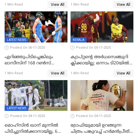
റെയ്നയുടെയും സ്വത്ത്
മുന്നിൽ
View All
View All
1 Min Read
1 Min Read
കണ്ടുകെട്ടി
LATEST NEWS
KERALA
Posted On 06-11-2025
Posted On 05-11-2025
എറിഞ്ഞുപിടിച്ചെങ്കിലും
ക്യാപ്റ്റന്റെ അർധസെഞ്ചുറി
ഓസീസിന് 168 റൺസ്
ക്ലിക്കായില്ല; ഒന്നാം ടി20യിൽ
വിജയലക്ഷ്യം നൽകി ഇന്ത്യ
ന‍്യൂസിലൻഡിനെതിരേ
View All
View All
1 Min Read
1 Min Read
വിൻഡീസിന് ജയം
LATEST NEWS
Posted On 04-11-2025
Posted On 04-11-2025
മൊഹ്സിൻ ഖാന് മുന്നിൽ
ട്രോഫിയുമായി ഉറങ്ങുന്ന
പിടിച്ചുനിൽക്കാനായില്ല, 6
ചിത്രം പങ്കുവച്ച് ഹര്‍മന്‍പ്രീത്
വിക്കറ്റ്, കര്‍ണാടകക്കെതിരെ
കൗര്‍