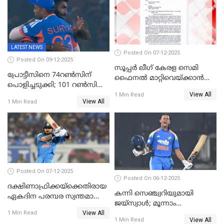
LATEST NEWS
Posted On 07-12-2025
Posted On 09-12-2025
സൂപ്പർ ലീഗ് കേരള സെമി
പ്രോട്ടീസിനെ 74റൺസിന്‌
ഫൈനൽ മാറ്റിവെയ്ക്കാൻ
പൊളിച്ചടുക്കി; 101 റൺസിന്റെ
നിർദേശം
View All
വൻജയം, ടി20യിൽ 100
1 Min Read
View All
1 Min Read
വിക്കറ്റ് തികയ്ക്കുന്ന
താരമായി ബുമ്ര
Posted On 07-12-2025
Posted On 06-12-2025
ദക്ഷിണാഫ്രിക്കയ്‌ക്കെതിരായ
കന്നി സെഞ്ച്വറിയുമായി
ഏകദിന പരമ്പര സ്വന്തമാക്കി
ജയ്‌സ്വാൾ; മൂന്നാം
ഇന്ത്യ
View All
ഏകദിനത്തിൽ
1 Min Read
View All
1 Min Read
പ്രോട്ടീസിനെതിരെ ജയം,