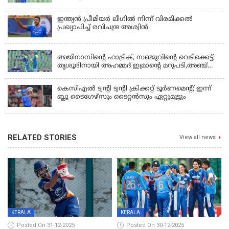
രക്ഷിക്കാനായില്ല, കൊച്ചി ബ്ലൂ ടൈഗേഴ്സിനു ജയം
ഇന്ത്യന്‍ പ്രീമിയര്‍ ലീഗില്‍ നിന്ന് വിരമിക്കല്‍
പ്രഖ്യാപിച്ച് രവിചന്ദ്ര അശ്വിന്‍
KERALA
അജിനാസിന്റെ ഹാട്രിക്, സഞ്ജുവിന്റെ വെടിക്കെട്ട്;
തൃശൂരിനായി അഹമ്മദ് ഇമ്രാന്റെ മറുപടി,അഞ്ച്
വിക്കറ്റ് ജയവുമായി ടൈറ്റൻസ്
കെസിഎൽ ട്വൻ്റി ട്വൻ്റി ക്രിക്കറ്റ് ടൂർണമെൻ്റ്; ഇന്ന്
ബ്ലൂ ടൈഗേഴ്സും ടൈറ്റൻസും ഏറ്റുമുട്ടും
RELATED STORIES
View all news
KERALA
KERALA
Posted On 31-12-2025
Posted On 30-12-2025