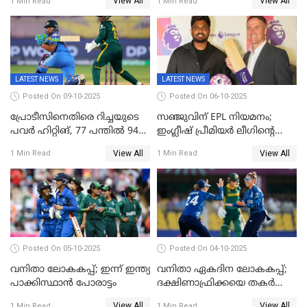
View All
View All
1 Min Read
1 Min Read
ജപ്പാന്റെ ആദ്യ ജയം
നാല് വിക്കറ്റ് നഷ്ടം
LATEST NEWS
LATEST NEWS
Posted On 09-10-2025
Posted On 06-10-2025
പ്രോടീസിനെതിരെ റിച്ചയുടെ
സഞ്ജുവിന് EPL നിയമനം;
പവർ ഹിറ്റിങ്, 77 പന്തില്‍ 94
ഇംഗ്ലീഷ് പ്രീമിയര്‍ ലീഗിന്‍റെ
റണ്‍സ്, 252 റണ്‍സ്
ഇന്ത്യയിലെ ബ്രാന്‍ഡ്
View All
View All
1 Min Read
1 Min Read
ലക്ഷ്യമൊരുക്കി ഇന്ത്യ; 28
അംബാസഡര്‍
വര്‍ഷം പഴക്കമുള്ള ലോക
റെക്കോര്‍ഡ് തകര്‍ത്ത് സ്മൃതി
Posted On 05-10-2025
Posted On 04-10-2025
വനിതാ ലോകകപ്പ്; ഇന്ന് ഇന്ത്യ
വനിതാ ഏകദിന ലോകകപ്പ്;
പാക്കിസ്ഥാന്‍ പോരാട്ടം
ദക്ഷിണാഫ്രിക്കയെ തകർത്ത്
ഇംഗ്ലണ്ട്
View All
View All
1 Min Read
1 Min Read