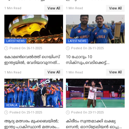
കേരളത്തിൽ കളിക്കും; 3 ടി20
View All
View All
1 Min Read
1 Min Read
മത്സരങ്ങൾ ​ഗ്രീൻഫീൽഡിൽ
LATEST NEWS
LATEST NEWS
Posted On 26-11-2025
Posted On 26-11-2025
കോമൺവെൽത്ത് ഗെയിംസ്
10 ഫോറും 10
ഇന്ത്യയിൽ, വേദിയാവുന്നത്
സിക്‌സും,വെടിക്കെട്ട്
അഹമ്മദാബാദ്
സെഞ്ചുറിയുമായി രോഹന്‍,
View All
View All
1 Min Read
1 Min Read
അര്‍ധ സെഞ്ചുറിയുമായി
സഞ്ജു; ഒഡിഷയെ 10
വിക്കറ്റിന് തകര്‍ത്ത് കേരളം
KERALA
Posted On 25-11-2025
Posted On 23-11-2025
ആദ്യ മത്സരം മുംബൈയിൽ;
കിരീടം സ്വന്തമാക്കി ലക്ഷ്യ
ഇന്ത്യ-പാകിസ്ഥാൻ മത്സരം
സെന്‍; ഓസ്ട്രേലിയന്‍ ഓപ്പണ്‍