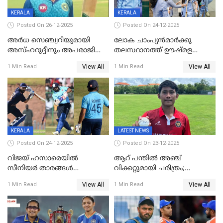
KERALA
KERALA
Posted On 26-12-2025
Posted On 24-12-2025
അർധ സെഞ്ച്വറിയുമായി
ലോക ചാംപ്യൻമാർക്കു
അസ്ഹറുദ്ദീനും അപരാജിതും
തലസ്ഥാനത്ത് ഊഷ്മള
; കർണാടകക്കു മുന്നിൽ 285
സ്വീകരണം, കേരളത്തിലെ ഒരു
View All
View All
1 Min Read
1 Min Read
റൺസ് വിജയലക്ഷ്യമുയർത്തി
മത്സരം ജയിച്ചാൽ ഇന്ത്യയ്ക്കു
കേരളം
പരമ്പര
KERALA
LATEST NEWS
Posted On 24-12-2025
Posted On 23-12-2025
വിജയ് ഹസാരെയിൽ
ആറ് പന്തിൽ അഞ്ച്
സീനിയർ താരങ്ങൾ
വിക്കറ്റുമായി ചരിത്രം;
സെഞ്ച്വറിയുമായി കസറി;
ക്രിക്കറ്റിൽ അപൂർവ
View All
View All
1 Min Read
1 Min Read
സച്ചിന്‍റെ റെക്കോഡ് മറികടന്ന്
റെക്കോഡുമായി
കോഹ്‌ലി, രോഹിത്
ഇന്തോനേഷ്യൻ താരം
വാർണർക്കൊപ്പം