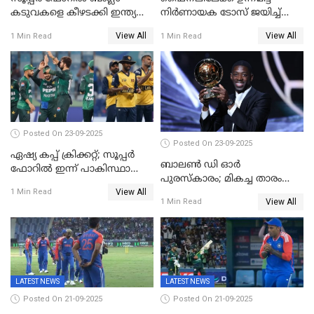
കടുവകളെ കീഴടക്കി ഇന്ത്യ
നിര്‍ണായക ടോസ് ജയിച്ച്
ഏഷ്യാ കപ്പ് ഫൈനലിൽ
ബംഗ്ലാദേശ്, ഏഷ്യാ കപ്പിൽ
View All
View All
1 Min Read
1 Min Read
ഇന്ത്യയ്ക്ക് ബാറ്റിംഗ്
Posted On 23-09-2025
Posted On 23-09-2025
ഏഷ്യ കപ്പ് ക്രിക്കറ്റ്; സൂപ്പര്‍
ബാലണ്‍ ഡി ഓര്‍
ഫോറിൽ ഇന്ന് പാകിസ്ഥാനും
പുരസ്‌കാരം; മികച്ച താരം
ശ്രീലങ്കയും ഏറ്റുമുട്ടും
View All
ഒസ്മാന്‍ ഡെംബല
1 Min Read
View All
1 Min Read
LATEST NEWS
LATEST NEWS
Posted On 21-09-2025
Posted On 21-09-2025