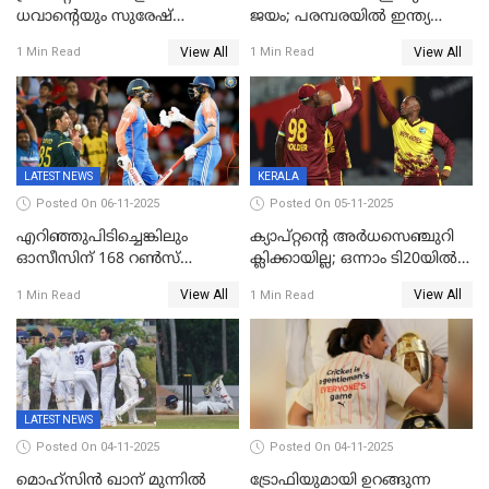
ധവാന്‍റെയും സുരേഷ്
ജയം; പരമ്പരയിൽ ഇന്ത്യ
റെയ്നയുടെയും സ്വത്ത്
മുന്നിൽ
View All
View All
1 Min Read
1 Min Read
കണ്ടുകെട്ടി
LATEST NEWS
KERALA
Posted On 06-11-2025
Posted On 05-11-2025
എറിഞ്ഞുപിടിച്ചെങ്കിലും
ക്യാപ്റ്റന്റെ അർധസെഞ്ചുറി
ഓസീസിന് 168 റൺസ്
ക്ലിക്കായില്ല; ഒന്നാം ടി20യിൽ
വിജയലക്ഷ്യം നൽകി ഇന്ത്യ
ന‍്യൂസിലൻഡിനെതിരേ
View All
View All
1 Min Read
1 Min Read
വിൻഡീസിന് ജയം
LATEST NEWS
Posted On 04-11-2025
Posted On 04-11-2025
മൊഹ്സിൻ ഖാന് മുന്നിൽ
ട്രോഫിയുമായി ഉറങ്ങുന്ന