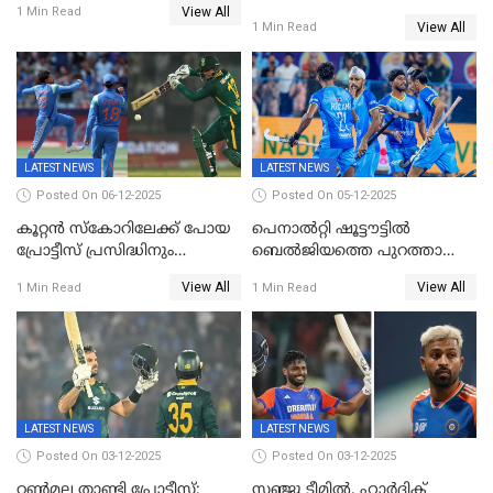
View All
ഏകദിനത്തിൽ
1 Min Read
View All
1 Min Read
പ്രോട്ടീസിനെതിരെ ജയം,
പരമ്പര
LATEST NEWS
LATEST NEWS
Posted On 06-12-2025
Posted On 05-12-2025
കൂറ്റൻ സ്കോറിലേക്ക് പോയ
പെനാൽറ്റി ഷൂട്ടൗട്ടിൽ
പ്രോട്ടീസ് പ്രസിദ്ധിനും
ബെൽജിയത്തെ പുറത്താക്കി;
കുൽദീപിനും മുന്നിൽ
ജൂനിയർ ഹോക്കി
View All
View All
1 Min Read
1 Min Read
അടിതെറ്റി, ഇന്ത്യക്ക് 271
ലോകകപ്പിൽ ഇന്ത്യ
റണ്‍സ് വിജയലക്ഷ്യം
സെമിയിൽ
LATEST NEWS
LATEST NEWS
Posted On 03-12-2025
Posted On 03-12-2025
റണ്‍മല താണ്ടി പ്രോട്ടീസ്;
സഞ്ജു ടീമില്‍, ഹാര്‍ദിക്