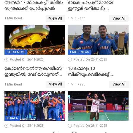
അണ്ടര്‍ 17 ലോകകപ്പ്; കിരീടം
ലോക ചാംപ്യൻമാരായ
സ്വന്തമാക്കി പോര്‍ച്ചുഗല്‍
ഇന്ത്യൻ വനിതാ ടീം
കേരളത്തിൽ കളിക്കും; 3 ടി20
View All
View All
1 Min Read
1 Min Read
മത്സരങ്ങൾ ​ഗ്രീൻഫീൽഡിൽ
LATEST NEWS
LATEST NEWS
Posted On 26-11-2025
Posted On 26-11-2025
കോമൺവെൽത്ത് ഗെയിംസ്
10 ഫോറും 10
ഇന്ത്യയിൽ, വേദിയാവുന്നത്
സിക്‌സും,വെടിക്കെട്ട്
അഹമ്മദാബാദ്
സെഞ്ചുറിയുമായി രോഹന്‍,
View All
View All
1 Min Read
1 Min Read
അര്‍ധ സെഞ്ചുറിയുമായി
സഞ്ജു; ഒഡിഷയെ 10
വിക്കറ്റിന് തകര്‍ത്ത് കേരളം
KERALA
Posted On 25-11-2025
Posted On 23-11-2025