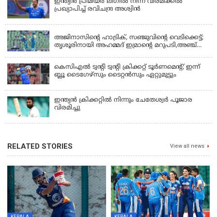
ഇന്ത്യന്‍ പ്രീമിയര്‍ ലീഗില്‍ നിന്ന് വിരമിക്കല്‍
പ്രഖ്യാപിച്ച് രവിചന്ദ്ര അശ്വിന്‍
KERALA
അജിനാസിന്റെ ഹാട്രിക്, സഞ്ജുവിന്റെ വെടിക്കെട്ട്;
തൃശൂരിനായി അഹമ്മദ് ഇമ്രാന്റെ മറുപടി,അഞ്ച്
വിക്കറ്റ് ജയവുമായി ടൈറ്റൻസ്
കെസിഎൽ ട്വൻ്റി ട്വൻ്റി ക്രിക്കറ്റ് ടൂർണമെൻ്റ്; ഇന്ന്
ബ്ലൂ ടൈഗേഴ്സും ടൈറ്റൻസും ഏറ്റുമുട്ടും
ഇന്ത്യന്‍ ക്രിക്കറ്റിൽ നിന്നും ചേതേശ്വര്‍ പൂജാര
വിരമിച്ചു
RELATED STORIES
View all news
KERALA
KERALA