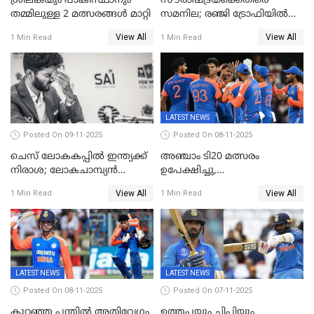
ശ്രീലങ്കയും പാകിസ്ഥാനും
സൗരാഷ്ട്രയ്‌ക്കെതിരെ
തമ്മിലുള്ള 2 മത്സരങ്ങള്‍ മാറ്റി
സമനില; രഞ്ജി ട്രോഫിയിൽ
കേരളത്തിന് മൂന്ന് പോയിന്റ്
View All
View All
1 Min Read
1 Min Read
LATEST NEWS
Posted On 09-11-2025
Posted On 08-11-2025
ചെസ് ലോകകപ്പില്‍ ഇന്ത്യക്ക്
അഞ്ചാം ടി20 മത്സരം
നിരാശ; ലോകചാമ്പ്യന്‍
ഉപേക്ഷിച്ചു,
ഡി.ഗുകേഷ് പുറത്ത്
ഓസീസിനെതിരായ പരമ്പര
View All
View All
1 Min Read
1 Min Read
ജയിച്ച് ഇന്ത്യ
LATEST NEWS
LATEST NEWS
Posted On 08-11-2025
Posted On 07-11-2025
കുറഞ്ഞ പന്തിൽ അതിവേഗം
ഉത്തപ്പയും ചിപ്ലിയും