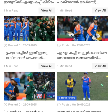
ഇന്ത്യയ്ക്ക് ഏഷ്യാ കപ്പ് കിരീടം
പാകിസ്ഥാൻ ഓൾഔട്ട്;
ഇന്ത്യക്ക് 147 റൺസ്
View All
View All
1 Min Read
1 Min Read
വിജയലക്ഷ്യം, കുൽദീപിന് 4
വിക്കറ്റ്
Posted On 28-09-2025
Posted On 27-09-2025
ഏഷ്യാക്കപ്പില്‍ ഇന്ന് ഇന്ത്യ-
ഏഷ്യാ കപ്പ്; സൂപ്പർ ഫോറിലെ
പാകിസ്ഥാന്‍ ഫൈനല്‍
അവസാന മത്സരത്തിൽ
പോരാട്ടം
ഇന്ത്യയ്ക്ക് ജയം
View All
View All
1 Min Read
1 Min Read
LATEST NEWS
Posted On 26-09-2025
Posted On 26-09-2025