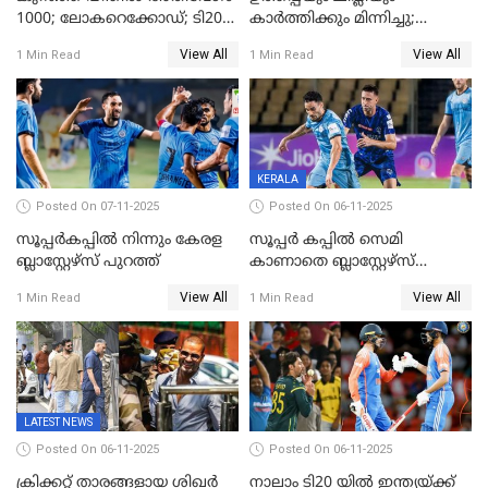
1000; ലോകറെക്കോഡ്; ടി20
കാർത്തിക്കും മിന്നിച്ചു;
ക്രിക്കറ്റില്‍
പാക്കിസ്ഥാനെ തകർത്ത്
View All
View All
1 Min Read
1 Min Read
അപൂര്‍വനേട്ടവുമായി
ഇന്ത്യ; ഹോങ്കോങ് സിക്സസ്
അഭിഷേക് ശർമ
ക്രിക്കറ്റ് ടൂർണമെന്റിൽ ജയം
KERALA
Posted On 07-11-2025
Posted On 06-11-2025
സൂപ്പര്‍കപ്പില്‍ നിന്നും കേരള
സൂപ്പർ കപ്പിൽ സെമി
ബ്ലാസ്റ്റേഴ്‌സ് പുറത്ത്
കാണാതെ ബ്ലാസ്റ്റേഴ്സ്
പുറത്ത്
View All
View All
1 Min Read
1 Min Read
LATEST NEWS
Posted On 06-11-2025
Posted On 06-11-2025
ക്രിക്കറ്റ് താരങ്ങളായ ശിഖർ
നാലാം ടി20 യില്‍ ഇന്ത്യയ്ക്ക്