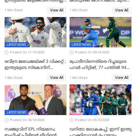
ഇന്ത്യയിൽ കളിക്കാനെത്തില്ല;
കടപുഴകി കാനറികൾ; മുൻ
അൽ നസർ സ്ക്വാഡിൽ
ലോകചാമ്പ്യന്മാർക്കെതിരെ
View All
View All
1 Min Read
1 Min Read
ഉൾപ്പെടുത്തിയില്ല
ജപ്പാന്റെ ആദ്യ ജയം
LATEST NEWS
LATEST NEWS
Posted On 11-10-2025
Posted On 09-10-2025
രവീന്ദ്ര ജഡേജയ്ക്ക് 3 വിക്കറ്റ് ;
പ്രോടീസിനെതിരെ റിച്ചയുടെ
ഇന്ത്യയുടെ സ്കോറിന്
പവർ ഹിറ്റിങ്, 77 പന്തില്‍ 94
മുന്നിൽ വെസ്റ്റ് ഇന്‍ഡീസിന്
റണ്‍സ്, 252 റണ്‍സ്
View All
View All
1 Min Read
1 Min Read
നാല് വിക്കറ്റ് നഷ്ടം
ലക്ഷ്യമൊരുക്കി ഇന്ത്യ; 28
വര്‍ഷം പഴക്കമുള്ള ലോക
റെക്കോര്‍ഡ് തകര്‍ത്ത് സ്മൃതി
LATEST NEWS
Posted On 06-10-2025
Posted On 05-10-2025
സഞ്ജുവിന് EPL നിയമനം;
വനിതാ ലോകകപ്പ്; ഇന്ന് ഇന്ത്യ
ഇംഗ്ലീഷ് പ്രീമിയര്‍ ലീഗിന്‍റെ
പാക്കിസ്ഥാന്‍ പോരാട്ടം