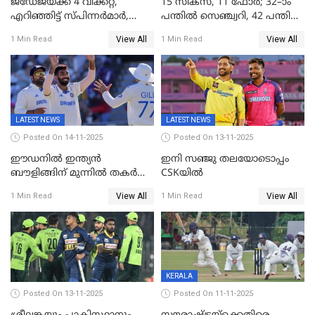
ജഡേജയ്ക്ക് 4 വിക്കറ്റ്,
15 സിക്സ്, 11 ഫോർ; 32–ാം
എറിഞ്ഞിട്ട് സ്പിന്നർമാർ,
പന്തിൽ സെഞ്ച്വറി, 42 പന്തിൽ
രണ്ടാം ഇന്നിങ്സിലും പതറി
144; വൈഭവിന്റെ വെടിക്കെട്ട്
View All
View All
1 Min Read
1 Min Read
പ്രോട്ടീസ്
LATEST NEWS
LATEST NEWS
Posted On 14-11-2025
Posted On 13-11-2025
ഈഡനിൽ ഇന്ത്യൻ
ഇനി സഞ്ജു തലയോടൊപ്പം
ബൗളിങ്ങിന് മുന്നിൽ തകർന്ന്
CSKയിൽ
പ്രോട്ടീസ്; 159റൺസിന്‌
View All
View All
1 Min Read
1 Min Read
പുറത്ത്; ബുമ്രയ്ക്ക് അഞ്ച്
വിക്കറ്റ്
KERALA
Posted On 13-11-2025
Posted On 11-11-2025