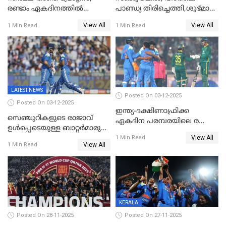
രണ്ടാം ഏകദിനത്തില്‍
പാണ്ഡ്യ തിരിച്ചെത്തി,​ശുഭ്മാൻ
ഇന്ത്യക്ക് തോല്‍വി, പരമ്പര
ഗിൽ കളിക്കും, ജയ്സ്വാൾ
View All
View All
1 Min Read
1 Min Read
ഒപ്പത്തിനൊപ്പം
ഇല്ല;
ദക്ഷിണാഫ്രിക്കയ്‌ക്കെതിരായ
ടി20 പരമ്പരയ്ക്കുള്ള ഇന്ത്യന്‍
ടീമിനെ പ്രഖ്യാപിച്ചു
LATEST NEWS
Posted On 03-12-2025
Posted On 03-12-2025
ഇന്ത്യ-ദക്ഷിണാഫ്രിക്ക
സെഞ്ചുറികളുടെ രാജാവ്
ഏകദിന പരമ്പരയിലെ രണ്ടാം
ഉൾപ്പെടെയുള്ള ബാറ്റർമാരുടെ
മത്സരം ഇന്ന്
View All
ആറാട്ട്; പ്രോട്ടീസിനെതിരെ
1 Min Read
View All
1 Min Read
ഇന്ത്യയ്ക്ക് 358 റൺസ്
KERALA
Posted On 28-11-2025
Posted On 27-11-2025