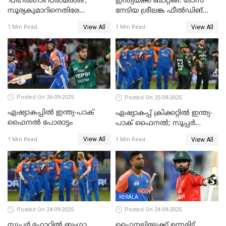
‘പഹൽഗാം പരാമർശം’;
ഇന്ത്യയ്ക്ക് ബാറ്റിങ്: ടോസ്
സൂര്യകുമാറിനെതിരേ
നേടിയ ശ്രീലങ്ക ഫീൽഡിങ്
ഐസിസി നടപടി, പാക് താരം
തെരഞ്ഞെടുത്തു
View All
View All
1 Min Read
1 Min Read
ഹാരിസ് റൗഫിനും പിഴ ശിക്ഷ
Posted On 26-09-2025
Posted On 25-09-2025
ഏഷ്യാകപ്പില്‍ ഇന്ത്യ-പാക്
ഏഷ്യാകപ്പ് ക്രിക്കറ്റിൽ ഇന്ത്യ-
ഫൈനല്‍ പോരാട്ടം
പാക് ഫൈനല്‍; സൂപ്പർ
ഫോറിൽ ബംഗ്ലാദേശിനെ
View All
View All
1 Min Read
1 Min Read
തോൽപിച്ച് പാകിസ്ഥാൻ
KERALA
Posted On 24-09-2025
Posted On 24-09-2025
സൂപ്പർ ഫോറിൽ ബംഗ്ലാ
ഫൈനലിലേക്ക് ഉന്നമിട്ട്