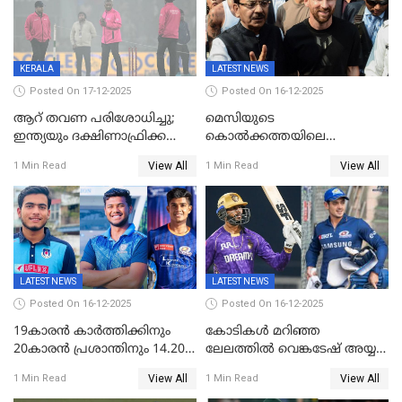
KERALA
LATEST NEWS
Posted On 17-12-2025
Posted On 16-12-2025
ആറ് തവണ പരിശോധിച്ചു;
മെസിയുടെ
ഇന്ത്യയും ദക്ഷിണാഫ്രിക്കയും
കൊൽക്കത്തയിലെ
തമ്മിലുള്ള നാലാം ട്വന്റി20
പരിപാടിക്കിടെയുണ്ടായ
View All
View All
1 Min Read
1 Min Read
ഉപേക്ഷിച്ചു
സംഘർഷം: കായിക മന്ത്രി
അരൂപ് ബിശ്വാസ് രാജിവച്ചു
LATEST NEWS
LATEST NEWS
Posted On 16-12-2025
Posted On 16-12-2025
19കാരൻ കാർത്തിക്കിനും
കോടികൾ മറിഞ്ഞ
20കാരൻ പ്രശാന്തിനും 14.20
ലേലത്തിൽ വെങ്കടേഷ് അയ്യര്‍
കോടി; കശ്മീരി താരം 8.40
റോയല്‍ ചലഞ്ചേഴ്‌സ്
View All
View All
1 Min Read
1 Min Read
കോടിക്ക് ഡൽഹിയിൽ;
ബംഗളൂരുവില്‍; ക്വിന്റണ്‍ ഡി