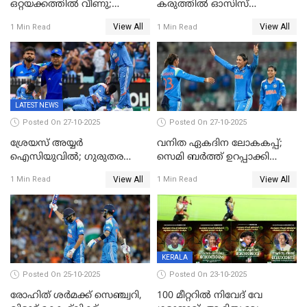
ഒറ്റയക്കത്തിൽ വീണു;
കരുത്തിൽ ഓസിസ്
രണ്ടക്കം കടന്നത്അഭിഷേകും
റെക്കോർഡ് സ്കോർ
View All
View All
1 Min Read
1 Min Read
ഹര്‍ഷിതും മാത്രം;
തകർന്നു; അഞ്ച് വിക്കറ്റ്
മെല്‍ബണില്‍
ജയവുമായി ഇന്ത്യൻ
ഇന്ത്യയ്‌ക്കെതിരെ ഓസീസ്
വനിതകൾ ലോകകപ്പ്
ലക്ഷ്യം 126 റണ്‍സ്
കലാശപ്പോരിന്
LATEST NEWS
Posted On 27-10-2025
Posted On 27-10-2025
ശ്രേയസ് അയ്യര്‍
വനിത ഏകദിന ലോകകപ്പ്;
ഐസിയുവില്‍; ഗുരുതര
സെമി ബര്‍ത്ത് ഉറപ്പാക്കി
പരിക്ക്
ഇന്ത്യന്‍ വനിതകള്‍
View All
View All
1 Min Read
1 Min Read
KERALA
Posted On 25-10-2025
Posted On 23-10-2025
രോഹിത് ശർമക്ക് സെഞ്ച്വറി,
100 മീറ്ററിൽ നിവേദ് വേ​