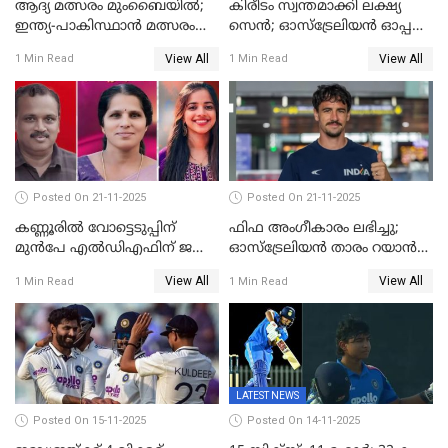
ആദ്യ മത്സരം മുംബൈയിൽ;
കിരീടം സ്വന്തമാക്കി ലക്ഷ്യ
ഇന്ത്യ-പാകിസ്ഥാൻ മത്സരം
സെന്‍; ഓസ്ട്രേലിയന്‍ ഓപ്പണ്‍
ഫെബ്രുവരി 15ന്; ടി20
ബാഡ്മിൻ്റൺ
View All
View All
1 Min Read
1 Min Read
ലോകകപ്പിന്‍റെ മത്സരക്രമം
പ്രഖ്യാപിച്ചു
Posted On 21-11-2025
Posted On 21-11-2025
കണ്ണൂരിൽ വോട്ടെടുപ്പിന്
ഫിഫ അംഗീകാരം ലഭിച്ചു;
മുൻപേ എൽഡിഎഫിന് ജയം;
ഓസ്‌ട്രേലിയന്‍ താരം റയാന്‍
മലപ്പട്ടത്തും ആന്തൂരും എതിർ
വില്ല്യംസിന് ഇനി
View All
View All
1 Min Read
1 Min Read
സ്ഥാനാർഥികളില്ല
നീലക്കുപ്പായത്തില്‍ കളിക്കാം
LATEST NEWS
Posted On 15-11-2025
Posted On 14-11-2025