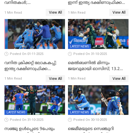
വനിതകൾ;
ഇന്ന് ഇന്ത്യ ദക്ഷിണാഫ്രിക്ക
ദക്ഷിണാഫ്രിക്കയെ വീഴ്ത്തി
പോരാട്ടം
View All
View All
1 Min Read
1 Min Read
ഇന്ത്യയ്ക്ക് വനിതാ ക്രിക്കറ്റ്
ലോകകപ്പ്
LATEST NEWS
Posted On 01-11-2025
Posted On 31-10-2025
വനിത ക്രിക്കറ്റ് ലോകകപ്പ്;
മെൽബണിൽ മിന്നും
ഇന്ത്യ ദക്ഷിണാഫ്രിക്ക
ജയവുമായി ഓസിസ്; 13.2
പോരാട്ടം
ഓവറിൽ കളി തീർത്തു;
View All
View All
1 Min Read
1 Min Read
പരമ്പരയിൽ ലീഡ്
LATEST NEWS
LATEST NEWS
Posted On 31-10-2025
Posted On 30-10-2025
സഞ്ജു ഉൾപ്പെടെ 9പേരും
ജെമീമയുടെ സെഞ്ചുറി