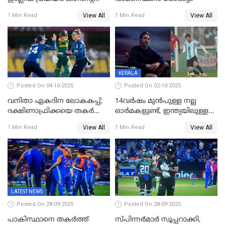
ഇന്ത്യയിലെ ബ്രാന്‍ഡ്
View All
View All
1 Min Read
1 Min Read
അംബാസഡര്‍
KERALA
Posted On 04-10-2025
Posted On 02-10-2025
വനിതാ ഏകദിന ലോകകപ്പ്;
14വർഷം മുൻപുള്ള നല്ല
ദക്ഷിണാഫ്രിക്കയെ തകർത്ത്
ഓർമകളുണ്ട്, ഇന്ത്യയിലുള്ള
ഇംഗ്ലണ്ട്
അവരെ കാണാൻ
View All
View All
1 Min Read
1 Min Read
കാത്തിരിക്കുന്നു; വരവ്
സ്ഥിരീകരിച്ച് മെസി
LATEST NEWS
Posted On 28-09-2025
Posted On 28-09-2025
പാകിസ്ഥാനെ തകർത്ത്
സ്പിന്നർമാർ സൂപ്പറാക്കി,