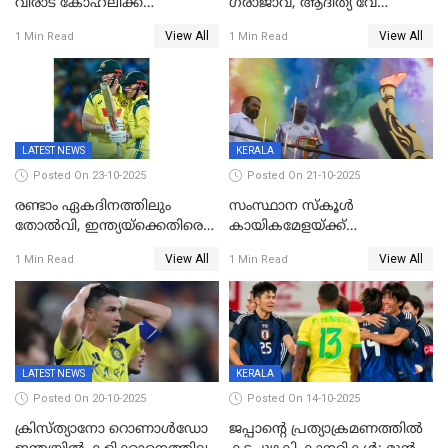
വിരാട് കോഹ്‍ലിക്ക്
ഗരാജാവ്, ആദിത്യ വേ​
അർധസെഞ്ച്വറി;
ഗറാണി;ജൂനിയർ
View All
View All
1 Min Read
1 Min Read
മുൻനായകരുടെ മികവിൽ
ബോയ്സിലും സബ്‌ജൂനിയർ
ഓസീസിനെതിരെ ഉജ്ജ്വല
ഗേൾസിലും റെക്കോർഡോടെ
ജയം
സ്വർണം, ദേവപ്രിയ 87ലെ
റെക്കോർഡ് തിരുത്തി
LATEST NEWS
KERALA
Posted On 23-10-2025
Posted On 21-10-2025
രണ്ടാം ഏകദിനത്തിലും
സംസ്ഥാന സ്കൂൾ
തോൽവി, ഇന്ത്യയ്‌ക്കെതിരെ
കായികമേളയ്ക്ക്
പരമ്പര നേടി ഓസ്‌ട്രേലിയ
തിരിതെളിഞ്ഞു; സ്കൂൾ
View All
View All
1 Min Read
1 Min Read
ഒളിംപിക്‌സിന്റെ ഉദ്‌ഘാടനം
നിർവഹിച്ച് ധനമന്ത്രി K N
ബാലഗോപാൽ;ദീപശിഖ
തെളിയിച്ച് I M വിജയൻ
LATEST NEWS
KERALA
Posted On 20-10-2025
Posted On 14-10-2025
ക്രിസ്ത്യാനോ റൊണാൾഡോ
ജപ്പാന്റെ പ്രത്യാക്രമണത്തിൽ