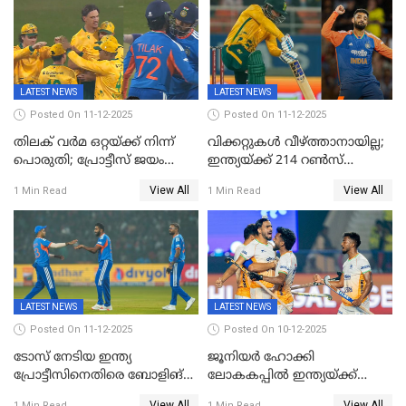
മലയാളി താരം വിഘ്നേഷ്
കോക്ക് മുംബൈ
പുത്തുർ രാജസ്ഥാനിൽ
ഇന്ത്യന്‍സില്‍; 25കോടിക്ക്
കാമറൂൺ ഗ്രീൻ
കൊൽക്കത്തയിൽ
LATEST NEWS
LATEST NEWS
Posted On 11-12-2025
Posted On 11-12-2025
തിലക് വർമ ഒറ്റയ്ക്ക് നിന്ന്
വിക്കറ്റുകൾ വീഴ്ത്താനായില്ല;
പൊരുതി; പ്രോട്ടീസ് ജയം
ഇന്ത്യയ്ക്ക് 214 റൺസ്
പിടിച്ചെടുത്തു
വിജയലക്ഷ്യം; ക്വിന്റൻ
View All
View All
1 Min Read
1 Min Read
ഡികോക്ക് കസറി
LATEST NEWS
LATEST NEWS
Posted On 11-12-2025
Posted On 10-12-2025
ടോസ് നേടിയ ഇന്ത്യ
ജൂനിയര്‍ ഹോക്കി
പ്രോട്ടീസിനെതിരെ ബോളിങ്
ലോകകപ്പിൽ ഇന്ത്യയ്ക്ക്
തെരഞ്ഞെടുത്തു
വെങ്കലം
View All
View All
1 Min Read
1 Min Read