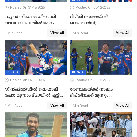
Posted On 31-12-2025
Posted On 30-12-2025
കൂറ്റൻ സ്കോർ കീഴടക്കി
ദീപ്തി ശർമ്മയ്ക്ക്
അവസാനപന്തിൽ ജയം,
റെക്കോർഡ്;
കേരളത്തിന് ഹാപ്പി ന്യൂഇയർ
ശ്രീലങ്കയ്ക്കെതിരായ വനിതാ
View All
View All
1 Min Read
1 Min Read
ടി20 പരമ്പര തൂത്തുവാരി
ഇന്ത്യ
KERALA
KERALA
Posted On 26-12-2025
Posted On 26-12-2025
ഗ്രീന്‍ഫീല്‍ഡില്‍ ഷെഫാലി
രേണുകയ്ക്ക് നാലും,
ഷോ; മൂന്നാം ടി20യിൽ എട്ട്
ദീപ്തിയ്ക്ക് മൂന്നും
വിക്കറ്റ് ജയം; ശ്രീലങ്കന്‍
വിക്കറ്റുകൾ,മൂന്നാം വനിതാ
View All
View All
1 Min Read
1 Min Read
വനിതകള്‍ക്കെതിരായ ടി20
ടി20യിലും ശ്രീലങ്കയ്ക്ക്
പരമ്പര ഇന്ത്യക്ക്
ബാറ്റിംഗ് തകര്‍ച്ച; ഇന്ത്യയ്ക്ക്
വിജയലക്ഷ്യം 113 റൺസ്