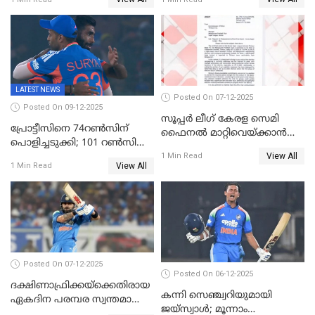
LATEST NEWS
Posted On 07-12-2025
Posted On 09-12-2025
സൂപ്പർ ലീഗ് കേരള സെമി
പ്രോട്ടീസിനെ 74റൺസിന്‌
ഫൈനൽ മാറ്റിവെയ്ക്കാൻ
പൊളിച്ചടുക്കി; 101 റൺസിന്റെ
നിർദേശം
View All
വൻജയം, ടി20യിൽ 100
1 Min Read
View All
1 Min Read
വിക്കറ്റ് തികയ്ക്കുന്ന
താരമായി ബുമ്ര
Posted On 07-12-2025
Posted On 06-12-2025
ദക്ഷിണാഫ്രിക്കയ്‌ക്കെതിരായ
കന്നി സെഞ്ച്വറിയുമായി
ഏകദിന പരമ്പര സ്വന്തമാക്കി
ജയ്‌സ്വാൾ; മൂന്നാം
ഇന്ത്യ