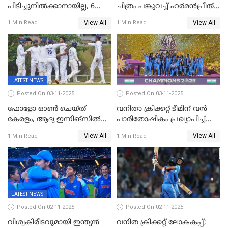
പിടിച്ചുനിൽക്കാനായില്ല, 6
ചിത്രം പങ്കുവച്ച് ഹര്‍മന്‍പ്രീത്
വിക്കറ്റ്, കര്‍ണാടകക്കെതിരെ
കൗര്‍
View All
View All
1 Min Read
1 Min Read
കേരളത്തിന് ഇന്നിംഗ്സ്
തോല്‍വി
LATEST NEWS
Posted On 03-11-2025
Posted On 03-11-2025
ഫോളോ ഓൺ ചെയ്ത്
വനിതാ ക്രിക്കറ്റ് ടീമിന് വൻ
കേരളം, ആദ്യ ഇന്നിങ്സിൽ
പാരിതോഷികം പ്രഖ്യാപിച്ച്
238 റൺസിന് പുറത്ത്,
BCCI
View All
View All
1 Min Read
1 Min Read
രഞ്ജിയിൽ കർണാടകയ്ക്ക്
കൂറ്റൻ ലീഡ്
LATEST NEWS
Posted On 02-11-2025
Posted On 02-11-2025
വിശ്വകിരീടവുമായി ഇന്ത്യൻ
വനിത ക്രിക്കറ്റ് ലോകകപ്പ്;