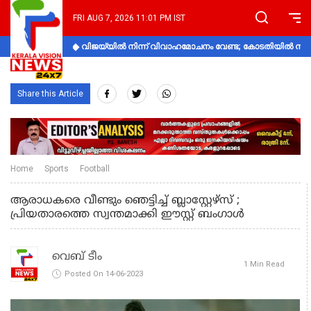
FRI AUG 7, 2026 11:01 PM IST
വിജയ്‌യിൽ നിന്ന് വിവാഹമോചനം വേണ്ട; കോടതിയിൽ നിലപാ
Share this Article
Home
Sports
Football
ആരാധകരെ വീണ്ടും ഞെട്ടിച്ച് ബ്ലാസ്റ്റേഴ്സ് ;
പ്രിയതാരത്തെ സ്വന്തമാക്കി ഈസ്റ്റ് ബംഗാള്‍
വെബ് ടീം
1 Min Read
Posted On 14-06-2023