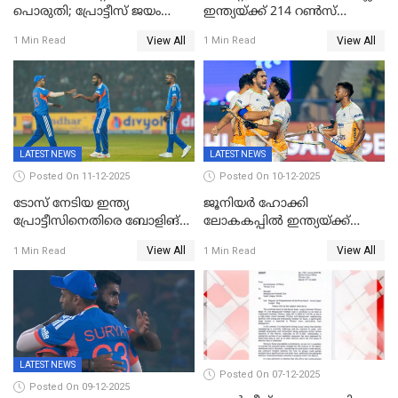
പൊരുതി; പ്രോട്ടീസ് ജയം
ഇന്ത്യയ്ക്ക് 214 റൺസ്
പിടിച്ചെടുത്തു
വിജയലക്ഷ്യം; ക്വിന്റൻ
View All
View All
1 Min Read
1 Min Read
ഡികോക്ക് കസറി
LATEST NEWS
LATEST NEWS
Posted On 11-12-2025
Posted On 10-12-2025
ടോസ് നേടിയ ഇന്ത്യ
ജൂനിയര്‍ ഹോക്കി
പ്രോട്ടീസിനെതിരെ ബോളിങ്
ലോകകപ്പിൽ ഇന്ത്യയ്ക്ക്
തെരഞ്ഞെടുത്തു
വെങ്കലം
View All
View All
1 Min Read
1 Min Read
LATEST NEWS
Posted On 07-12-2025
Posted On 09-12-2025