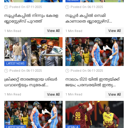
Posted On 07-11-2025
Posted On 06-11-2025
സൂപ്പര്‍കപ്പില്‍ നിന്നും കേരള
സൂപ്പർ കപ്പിൽ സെമി
ബ്ലാസ്റ്റേഴ്‌സ് പുറത്ത്
കാണാതെ ബ്ലാസ്റ്റേഴ്സ്
പുറത്ത്
View All
View All
1 Min Read
1 Min Read
LATEST NEWS
Posted On 06-11-2025
Posted On 06-11-2025
ക്രിക്കറ്റ് താരങ്ങളായ ശിഖർ
നാലാം ടി20 യില്‍ ഇന്ത്യയ്ക്ക്
ധവാന്‍റെയും സുരേഷ്
ജയം; പരമ്പരയിൽ ഇന്ത്യ
റെയ്നയുടെയും സ്വത്ത്
മുന്നിൽ
View All
View All
1 Min Read
1 Min Read
കണ്ടുകെട്ടി
LATEST NEWS
KERALA