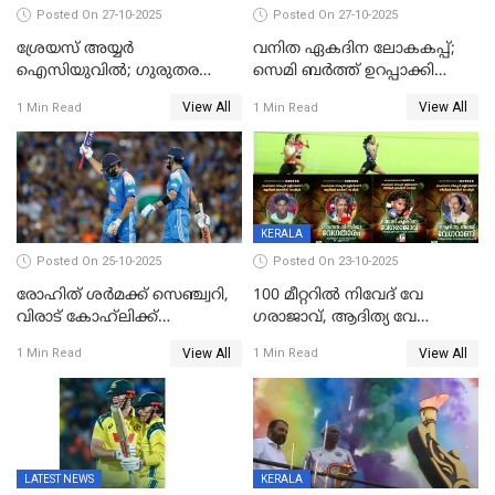
Posted On 27-10-2025
Posted On 27-10-2025
ശ്രേയസ് അയ്യര്‍
വനിത ഏകദിന ലോകകപ്പ്;
ഐസിയുവില്‍; ഗുരുതര
സെമി ബര്‍ത്ത് ഉറപ്പാക്കി
പരിക്ക്
ഇന്ത്യന്‍ വനിതകള്‍
View All
View All
1 Min Read
1 Min Read
KERALA
Posted On 25-10-2025
Posted On 23-10-2025
രോഹിത് ശർമക്ക് സെഞ്ച്വറി,
100 മീറ്ററിൽ നിവേദ് വേ​
വിരാട് കോഹ്‍ലിക്ക്
ഗരാജാവ്, ആദിത്യ വേ​
അർധസെഞ്ച്വറി;
ഗറാണി;ജൂനിയർ
View All
View All
1 Min Read
1 Min Read
മുൻനായകരുടെ മികവിൽ
ബോയ്സിലും സബ്‌ജൂനിയർ
ഓസീസിനെതിരെ ഉജ്ജ്വല
ഗേൾസിലും റെക്കോർഡോടെ
ജയം
സ്വർണം, ദേവപ്രിയ 87ലെ
റെക്കോർഡ് തിരുത്തി
LATEST NEWS
KERALA