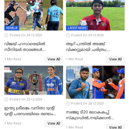
KERALA
LATEST NEWS
Posted On 24-12-2025
Posted On 23-12-2025
വിജയ് ഹസാരെയിൽ
ആറ് പന്തിൽ അഞ്ച്
സീനിയർ താരങ്ങൾ
വിക്കറ്റുമായി ചരിത്രം;
സെഞ്ച്വറിയുമായി കസറി;
ക്രിക്കറ്റിൽ അപൂർവ
View All
View All
1 Min Read
1 Min Read
സച്ചിന്‍റെ റെക്കോഡ് മറികടന്ന്
റെക്കോഡുമായി
കോഹ്‌ലി, രോഹിത്
ഇന്തോനേഷ്യൻ താരം
വാർണർക്കൊപ്പം
Posted On 23-12-2025
Posted On 20-12-2025
ഇന്ത്യ ശ്രീലങ്ക വനിതാ ട്വന്റി
സഞ്ജു ടി20 ലോകകപ്പ്
ട്വന്റി പരമ്പരയിലെ രണ്ടാം
സ്‌ക്വാഡിൽ,നയിക്കാൻ
മത്സരം ഇന്ന്
View All
സൂര്യകുമാർ, ഇന്ത്യൻ ടീമിനെ
1 Min Read
View All
1 Min Read