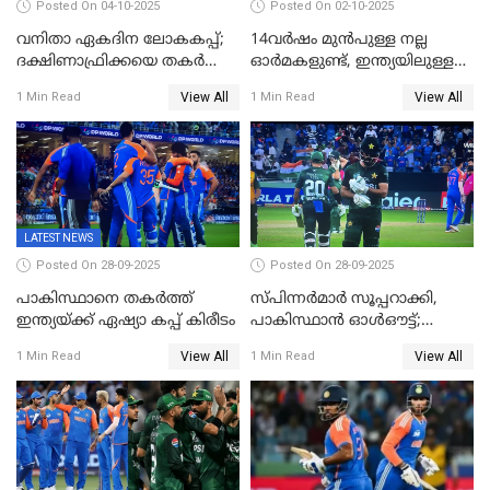
Posted On 04-10-2025
Posted On 02-10-2025
വനിതാ ഏകദിന ലോകകപ്പ്;
14വർഷം മുൻപുള്ള നല്ല
ദക്ഷിണാഫ്രിക്കയെ തകർത്ത്
ഓർമകളുണ്ട്, ഇന്ത്യയിലുള്ള
ഇംഗ്ലണ്ട്
അവരെ കാണാൻ
View All
View All
1 Min Read
1 Min Read
കാത്തിരിക്കുന്നു; വരവ്
സ്ഥിരീകരിച്ച് മെസി
LATEST NEWS
Posted On 28-09-2025
Posted On 28-09-2025
പാകിസ്ഥാനെ തകർത്ത്
സ്പിന്നർമാർ സൂപ്പറാക്കി,
ഇന്ത്യയ്ക്ക് ഏഷ്യാ കപ്പ് കിരീടം
പാകിസ്ഥാൻ ഓൾഔട്ട്;
ഇന്ത്യക്ക് 147 റൺസ്
View All
View All
1 Min Read
1 Min Read
വിജയലക്ഷ്യം, കുൽദീപിന് 4
വിക്കറ്റ്