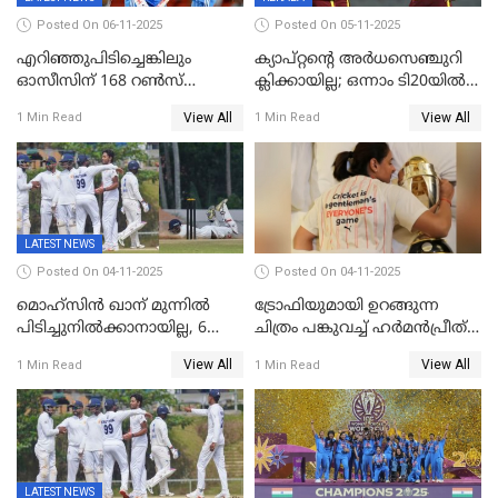
Posted On 06-11-2025
Posted On 05-11-2025
എറിഞ്ഞുപിടിച്ചെങ്കിലും
ക്യാപ്റ്റന്റെ അർധസെഞ്ചുറി
ഓസീസിന് 168 റൺസ്
ക്ലിക്കായില്ല; ഒന്നാം ടി20യിൽ
വിജയലക്ഷ്യം നൽകി ഇന്ത്യ
ന‍്യൂസിലൻഡിനെതിരേ
View All
View All
1 Min Read
1 Min Read
വിൻഡീസിന് ജയം
LATEST NEWS
Posted On 04-11-2025
Posted On 04-11-2025
മൊഹ്സിൻ ഖാന് മുന്നിൽ
ട്രോഫിയുമായി ഉറങ്ങുന്ന
പിടിച്ചുനിൽക്കാനായില്ല, 6
ചിത്രം പങ്കുവച്ച് ഹര്‍മന്‍പ്രീത്
വിക്കറ്റ്, കര്‍ണാടകക്കെതിരെ
കൗര്‍
View All
View All
1 Min Read
1 Min Read
കേരളത്തിന് ഇന്നിംഗ്സ്
തോല്‍വി
LATEST NEWS