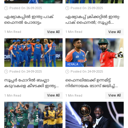
Posted On 26-09-2025
Posted On 25-09-2025
ഏഷ്യാകപ്പില്‍ ഇന്ത്യ-പാക്
ഏഷ്യാകപ്പ് ക്രിക്കറ്റിൽ ഇന്ത്യ-
ഫൈനല്‍ പോരാട്ടം
പാക് ഫൈനല്‍; സൂപ്പർ
ഫോറിൽ ബംഗ്ലാദേശിനെ
View All
View All
1 Min Read
1 Min Read
തോൽപിച്ച് പാകിസ്ഥാൻ
KERALA
Posted On 24-09-2025
Posted On 24-09-2025
സൂപ്പർ ഫോറിൽ ബംഗ്ലാ
ഫൈനലിലേക്ക് ഉന്നമിട്ട്
കടുവകളെ കീഴടക്കി ഇന്ത്യ
നിര്‍ണായക ടോസ് ജയിച്ച്
ഏഷ്യാ കപ്പ് ഫൈനലിൽ
ബംഗ്ലാദേശ്, ഏഷ്യാ കപ്പിൽ
View All
View All
1 Min Read
1 Min Read
ഇന്ത്യയ്ക്ക് ബാറ്റിംഗ്