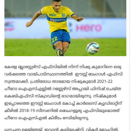
കേരള ബ്ലാസ്റ്റേഴ്‌സ് എഫ്‌സിയിൽ നിന്ന് നിഷു കുമാറിനെ ഒരു
വർഷത്തെ വായ്പാടിസ്ഥാനത്തിൽ ഈസ്റ്റ് ബംഗാൾ എഫ്‌സി
സ്വന്തമാക്കി. പ്രതിരോധ താരമായ നിഷുകുമാർ 2021-22
ഹീറോ ഐഎസ്‌എല്ലിൽ റണ്ണേഴ്‌സ് അപ്പായി ഫിനിഷ് ചെയ്‌ത
കെബിഎഫ്‌സി സ്ക്വാഡിന്റെ ഭാഗമായിരുന്നു. നിഷ്‌കുമാർ
ഇപ്പോഴത്തെ ഈസ്റ്റ് ബംഗാൾ കോച്ച് കാർലെസ് ക്യുഡ്‌രാറ്റിന്
കീഴിൽ 2018-19 സീസണിൽ ബെംഗളൂരു എഫ്‌സിയുമൊത്ത്
ഹീറോ ഐഎസ്‌എൽ കിരീടം നേടിയിരുന്നു.
ധനചന്ദ്ര മെയ്തേയ്, ഇവാൻ കലിയുഷ്നി, വിക്ടർ മോംഗിൽ,