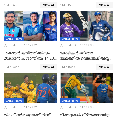
തമ്മിലുള്ള നാലാം ട്വന്റി20
പരിപാടിക്കിടെയുണ്ടായ
View All
View All
1 Min Read
1 Min Read
ഉപേക്ഷിച്ചു
സംഘർഷം: കായിക മന്ത്രി
അരൂപ് ബിശ്വാസ് രാജിവച്ചു
LATEST NEWS
LATEST NEWS
Posted On 16-12-2025
Posted On 16-12-2025
19കാരൻ കാർത്തിക്കിനും
കോടികൾ മറിഞ്ഞ
20കാരൻ പ്രശാന്തിനും 14.20
ലേലത്തിൽ വെങ്കടേഷ് അയ്യര്‍
കോടി; കശ്മീരി താരം 8.40
റോയല്‍ ചലഞ്ചേഴ്‌സ്
View All
View All
1 Min Read
1 Min Read
കോടിക്ക് ഡൽഹിയിൽ;
ബംഗളൂരുവില്‍; ക്വിന്റണ്‍ ഡി
മലയാളി താരം വിഘ്നേഷ്
കോക്ക് മുംബൈ
പുത്തുർ രാജസ്ഥാനിൽ
ഇന്ത്യന്‍സില്‍; 25കോടിക്ക്
കാമറൂൺ ഗ്രീൻ
കൊൽക്കത്തയിൽ
LATEST NEWS
LATEST NEWS
Posted On 11-12-2025
Posted On 11-12-2025
തിലക് വർമ ഒറ്റയ്ക്ക് നിന്ന്
വിക്കറ്റുകൾ വീഴ്ത്താനായില്ല;