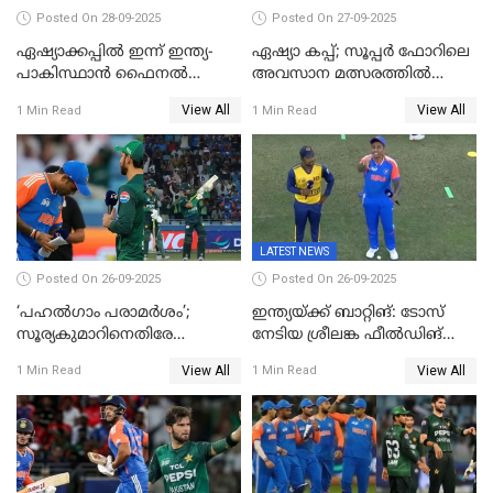
Posted On 28-09-2025
Posted On 27-09-2025
ഏഷ്യാക്കപ്പില്‍ ഇന്ന് ഇന്ത്യ-
ഏഷ്യാ കപ്പ്; സൂപ്പർ ഫോറിലെ
പാകിസ്ഥാന്‍ ഫൈനല്‍
അവസാന മത്സരത്തിൽ
പോരാട്ടം
ഇന്ത്യയ്ക്ക് ജയം
View All
View All
1 Min Read
1 Min Read
LATEST NEWS
Posted On 26-09-2025
Posted On 26-09-2025
‘പഹൽഗാം പരാമർശം’;
ഇന്ത്യയ്ക്ക് ബാറ്റിങ്: ടോസ്
സൂര്യകുമാറിനെതിരേ
നേടിയ ശ്രീലങ്ക ഫീൽഡിങ്
ഐസിസി നടപടി, പാക് താരം
തെരഞ്ഞെടുത്തു
View All
View All
1 Min Read
1 Min Read
ഹാരിസ് റൗഫിനും പിഴ ശിക്ഷ