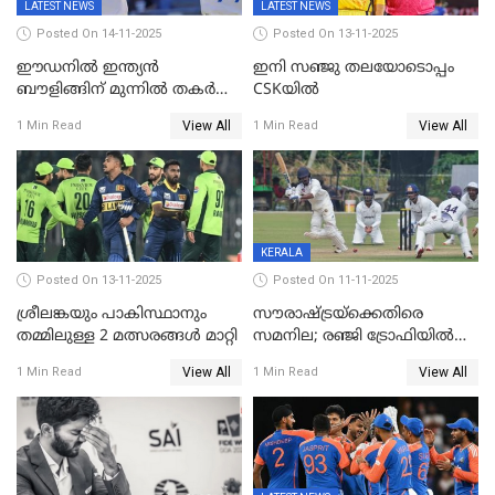
LATEST NEWS
LATEST NEWS
Posted On 14-11-2025
Posted On 13-11-2025
ഈഡനിൽ ഇന്ത്യൻ
ഇനി സഞ്ജു തലയോടൊപ്പം
ബൗളിങ്ങിന് മുന്നിൽ തകർന്ന്
CSKയിൽ
പ്രോട്ടീസ്; 159റൺസിന്‌
View All
View All
1 Min Read
1 Min Read
പുറത്ത്; ബുമ്രയ്ക്ക് അഞ്ച്
വിക്കറ്റ്
KERALA
Posted On 13-11-2025
Posted On 11-11-2025
ശ്രീലങ്കയും പാകിസ്ഥാനും
സൗരാഷ്ട്രയ്‌ക്കെതിരെ
തമ്മിലുള്ള 2 മത്സരങ്ങള്‍ മാറ്റി
സമനില; രഞ്ജി ട്രോഫിയിൽ
കേരളത്തിന് മൂന്ന് പോയിന്റ്
View All
View All
1 Min Read
1 Min Read