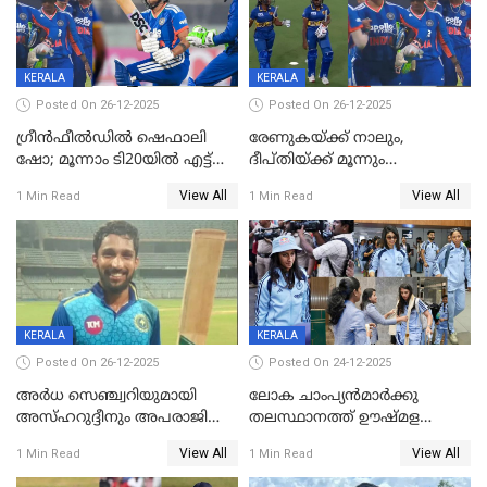
KERALA
KERALA
Posted On 26-12-2025
Posted On 26-12-2025
ഗ്രീന്‍ഫീല്‍ഡില്‍ ഷെഫാലി
രേണുകയ്ക്ക് നാലും,
ഷോ; മൂന്നാം ടി20യിൽ എട്ട്
ദീപ്തിയ്ക്ക് മൂന്നും
വിക്കറ്റ് ജയം; ശ്രീലങ്കന്‍
വിക്കറ്റുകൾ,മൂന്നാം വനിതാ
View All
View All
1 Min Read
1 Min Read
വനിതകള്‍ക്കെതിരായ ടി20
ടി20യിലും ശ്രീലങ്കയ്ക്ക്
പരമ്പര ഇന്ത്യക്ക്
ബാറ്റിംഗ് തകര്‍ച്ച; ഇന്ത്യയ്ക്ക്
വിജയലക്ഷ്യം 113 റൺസ്
KERALA
KERALA
Posted On 26-12-2025
Posted On 24-12-2025
അർധ സെഞ്ച്വറിയുമായി
ലോക ചാംപ്യൻമാർക്കു
അസ്ഹറുദ്ദീനും അപരാജിതും
തലസ്ഥാനത്ത് ഊഷ്മള
; കർണാടകക്കു മുന്നിൽ 285
സ്വീകരണം, കേരളത്തിലെ ഒരു
View All
View All
1 Min Read
1 Min Read
റൺസ് വിജയലക്ഷ്യമുയർത്തി
മത്സരം ജയിച്ചാൽ ഇന്ത്യയ്ക്കു
കേരളം
പരമ്പര