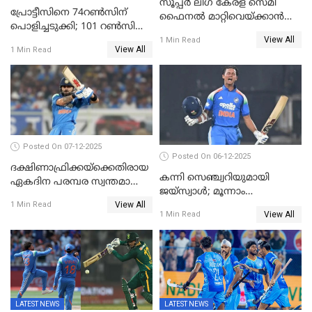
സൂപ്പർ ലീഗ് കേരള സെമി
പ്രോട്ടീസിനെ 74റൺസിന്‌
ഫൈനൽ മാറ്റിവെയ്ക്കാൻ
പൊളിച്ചടുക്കി; 101 റൺസിന്റെ
നിർദേശം
View All
വൻജയം, ടി20യിൽ 100
1 Min Read
View All
1 Min Read
വിക്കറ്റ് തികയ്ക്കുന്ന
താരമായി ബുമ്ര
Posted On 07-12-2025
Posted On 06-12-2025
ദക്ഷിണാഫ്രിക്കയ്‌ക്കെതിരായ
കന്നി സെഞ്ച്വറിയുമായി
ഏകദിന പരമ്പര സ്വന്തമാക്കി
ജയ്‌സ്വാൾ; മൂന്നാം
ഇന്ത്യ
View All
ഏകദിനത്തിൽ
1 Min Read
View All
1 Min Read
പ്രോട്ടീസിനെതിരെ ജയം,
പരമ്പര
LATEST NEWS
LATEST NEWS