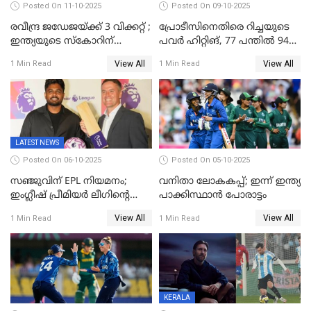
Posted On 11-10-2025
Posted On 09-10-2025
രവീന്ദ്ര ജഡേജയ്ക്ക് 3 വിക്കറ്റ് ;
പ്രോടീസിനെതിരെ റിച്ചയുടെ
ഇന്ത്യയുടെ സ്കോറിന്
പവർ ഹിറ്റിങ്, 77 പന്തില്‍ 94
മുന്നിൽ വെസ്റ്റ് ഇന്‍ഡീസിന്
റണ്‍സ്, 252 റണ്‍സ്
View All
View All
1 Min Read
1 Min Read
നാല് വിക്കറ്റ് നഷ്ടം
ലക്ഷ്യമൊരുക്കി ഇന്ത്യ; 28
വര്‍ഷം പഴക്കമുള്ള ലോക
റെക്കോര്‍ഡ് തകര്‍ത്ത് സ്മൃതി
LATEST NEWS
Posted On 06-10-2025
Posted On 05-10-2025
സഞ്ജുവിന് EPL നിയമനം;
വനിതാ ലോകകപ്പ്; ഇന്ന് ഇന്ത്യ
ഇംഗ്ലീഷ് പ്രീമിയര്‍ ലീഗിന്‍റെ
പാക്കിസ്ഥാന്‍ പോരാട്ടം
ഇന്ത്യയിലെ ബ്രാന്‍ഡ്
View All
View All
1 Min Read
1 Min Read
അംബാസഡര്‍
KERALA