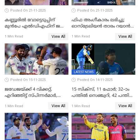
Posted On 21-11-2025
Posted On 21-11-2025
കണ്ണൂരിൽ വോട്ടെടുപ്പിന്
ഫിഫ അംഗീകാരം ലഭിച്ചു;
മുൻപേ എൽഡിഎഫിന് ജയം;
ഓസ്‌ട്രേലിയന്‍ താരം റയാന്‍
മലപ്പട്ടത്തും ആന്തൂരും എതിർ
വില്ല്യംസിന് ഇനി
View All
View All
1 Min Read
1 Min Read
സ്ഥാനാർഥികളില്ല
നീലക്കുപ്പായത്തില്‍ കളിക്കാം
LATEST NEWS
Posted On 15-11-2025
Posted On 14-11-2025
ജഡേജയ്ക്ക് 4 വിക്കറ്റ്,
15 സിക്സ്, 11 ഫോർ; 32–ാം
എറിഞ്ഞിട്ട് സ്പിന്നർമാർ,
പന്തിൽ സെഞ്ച്വറി, 42 പന്തിൽ
രണ്ടാം ഇന്നിങ്സിലും പതറി
144; വൈഭവിന്റെ വെടിക്കെട്ട്
View All
View All
1 Min Read
1 Min Read
പ്രോട്ടീസ്