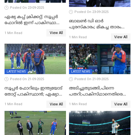
Posted On 23-09-2025
Posted On 23-09-2025
ഏഷ്യ കപ്പ് ക്രിക്കറ്റ്; സൂപ്പര്‍
ബാലണ്‍ ഡി ഓര്‍
ഫോറിൽ ഇന്ന് പാകിസ്ഥാനും
പുരസ്‌കാരം; മികച്ച താരം
ശ്രീലങ്കയും ഏറ്റുമുട്ടും
View All
ഒസ്മാന്‍ ഡെംബല
1 Min Read
View All
1 Min Read
LATEST NEWS
LATEST NEWS
Posted On 21-09-2025
Posted On 21-09-2025
സൂപ്പർ ഫോറിലും ഇന്ത്യയോട്
അടിച്ചുതുടങ്ങി,പിന്നെ
തോറ്റ് പാകിസ്ഥാൻ; ഏഷ്യാ
പതറി;പാകിസ്‌ഥാനെതിരെ
കപ്പിൽ വിജയഭേരി തുടർന്ന്
ഇന്ത്യക്ക് 172 റൺസ്
View All
View All
1 Min Read
1 Min Read
ഇന്ത്യ, അഭിഷേക് ശർമ്മയ്ക്ക്
വിജയലക്ഷ്യം
അർദ്ധ സെഞ്ച്വറി