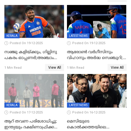
പ്രഖ്യാപിച്ച് ബി.സി.സി.ഐ
KERALA
LATEST NEWS
Posted On 19-12-2025
Posted On 19-12-2025
സഞ്ജു കളിയ്ക്കും, ഗില്ലിനു
ആരോൺ വർഗീസിനും
പകരം ഓപ്പണർ;അഞ്ചാം
വിഹാനും അർദ്ധ സെഞ്ചുറി;
ട്വന്റി20യിൽ ഇന്ത്യൻ ടീമിൽ 3
അണ്ടര്‍ 19 ഏഷ്യാ കപ്പിൽ
View All
View All
1 Min Read
1 Min Read
മാറ്റം
ഇന്ത്യ ഫൈനലിൽ
KERALA
LATEST NEWS
Posted On 17-12-2025
Posted On 16-12-2025
ആറ് തവണ പരിശോധിച്ചു;
മെസിയുടെ
ഇന്ത്യയും ദക്ഷിണാഫ്രിക്കയും
കൊൽക്കത്തയിലെ