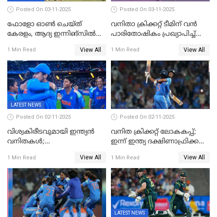
Posted On 03-11-2025
Posted On 03-11-2025
ഫോളോ ഓൺ ചെയ്ത്
വനിതാ ക്രിക്കറ്റ് ടീമിന് വൻ
കേരളം, ആദ്യ ഇന്നിങ്സിൽ
പാരിതോഷികം പ്രഖ്യാപിച്ച്
238 റൺസിന് പുറത്ത്,
BCCI
View All
View All
1 Min Read
1 Min Read
രഞ്ജിയിൽ കർണാടകയ്ക്ക്
കൂറ്റൻ ലീഡ്
LATEST NEWS
Posted On 02-11-2025
Posted On 02-11-2025
വിശ്വകിരീടവുമായി ഇന്ത്യൻ
വനിത ക്രിക്കറ്റ് ലോകകപ്പ്;
വനിതകൾ;
ഇന്ന് ഇന്ത്യ ദക്ഷിണാഫ്രിക്ക
ദക്ഷിണാഫ്രിക്കയെ വീഴ്ത്തി
പോരാട്ടം
View All
View All
1 Min Read
1 Min Read
ഇന്ത്യയ്ക്ക് വനിതാ ക്രിക്കറ്റ്
ലോകകപ്പ്
LATEST NEWS