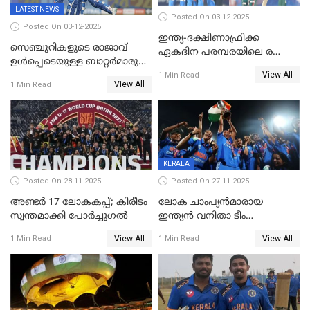
LATEST NEWS
Posted On 03-12-2025
Posted On 03-12-2025
ഇന്ത്യ-ദക്ഷിണാഫ്രിക്ക
സെഞ്ചുറികളുടെ രാജാവ്
ഏകദിന പരമ്പരയിലെ രണ്ടാം
ഉൾപ്പെടെയുള്ള ബാറ്റർമാരുടെ
മത്സരം ഇന്ന്
View All
ആറാട്ട്; പ്രോട്ടീസിനെതിരെ
1 Min Read
View All
1 Min Read
ഇന്ത്യയ്ക്ക് 358 റൺസ്
KERALA
Posted On 28-11-2025
Posted On 27-11-2025
അണ്ടര്‍ 17 ലോകകപ്പ്; കിരീടം
ലോക ചാംപ്യൻമാരായ
സ്വന്തമാക്കി പോര്‍ച്ചുഗല്‍
ഇന്ത്യൻ വനിതാ ടീം
കേരളത്തിൽ കളിക്കും; 3 ടി20
View All
View All
1 Min Read
1 Min Read
മത്സരങ്ങൾ ​ഗ്രീൻഫീൽഡിൽ