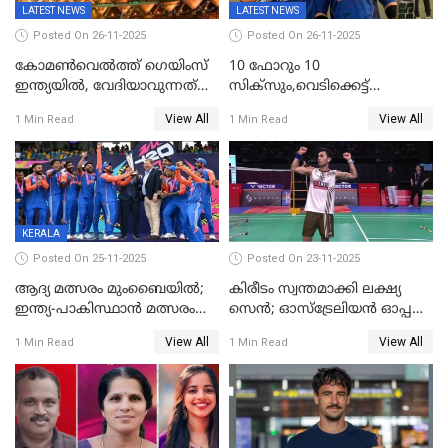
LATEST NEWS
LATEST NEWS
Posted On 26-11-2025
Posted On 26-11-2025
കോമൺവെൽത്ത് ഗെയിംസ്
10 ഫോറും 10
ഇന്ത്യയിൽ, വേദിയാവുന്നത്
സിക്‌സും,വെടിക്കെട്ട്
അഹമ്മദാബാദ്
സെഞ്ചുറിയുമായി രോഹന്‍,
View All
View All
1 Min Read
1 Min Read
അര്‍ധ സെഞ്ചുറിയുമായി
സഞ്ജു; ഒഡിഷയെ 10
വിക്കറ്റിന് തകര്‍ത്ത് കേരളം
KERALA
Posted On 25-11-2025
Posted On 23-11-2025
ആദ്യ മത്സരം മുംബൈയിൽ;
കിരീടം സ്വന്തമാക്കി ലക്ഷ്യ
ഇന്ത്യ-പാകിസ്ഥാൻ മത്സരം
സെന്‍; ഓസ്ട്രേലിയന്‍ ഓപ്പണ്‍
ഫെബ്രുവരി 15ന്; ടി20
ബാഡ്മിൻ്റൺ
View All
View All
1 Min Read
1 Min Read
ലോകകപ്പിന്‍റെ മത്സരക്രമം
പ്രഖ്യാപിച്ചു