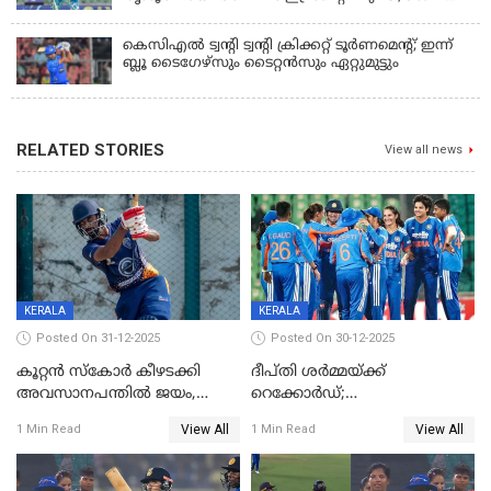
വിക്കറ്റ് ജയവുമായി ടൈറ്റൻസ്
കെസിഎൽ ട്വൻ്റി ട്വൻ്റി ക്രിക്കറ്റ് ടൂർണമെൻ്റ്; ഇന്ന്
ബ്ലൂ ടൈഗേഴ്സും ടൈറ്റൻസും ഏറ്റുമുട്ടും
RELATED STORIES
View all news
KERALA
KERALA
Posted On 31-12-2025
Posted On 30-12-2025
കൂറ്റൻ സ്കോർ കീഴടക്കി
ദീപ്തി ശർമ്മയ്ക്ക്
അവസാനപന്തിൽ ജയം,
റെക്കോർഡ്;
കേരളത്തിന് ഹാപ്പി ന്യൂഇയർ
ശ്രീലങ്കയ്ക്കെതിരായ വനിതാ
View All
View All
1 Min Read
1 Min Read
ടി20 പരമ്പര തൂത്തുവാരി
ഇന്ത്യ