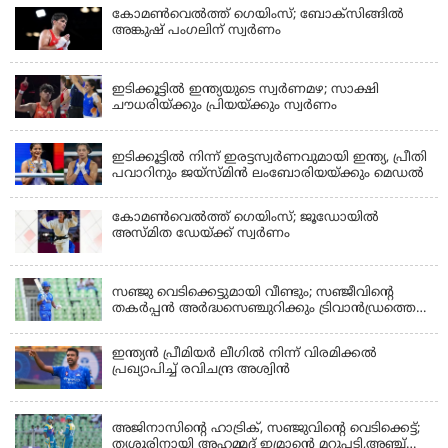
കോമണ്‍വെല്‍ത്ത് ഗെയിംസ്; ബോക്‌സിങ്ങില്‍
അങ്കുഷ് പംഗലിന് സ്വര്‍ണം
LATEST NEWS
ഇടിക്കൂട്ടിൽ ഇന്ത്യയുടെ സ്വർണമഴ; സാക്ഷി
ചൗധരിയ്ക്കും പ്രിയയ്ക്കും സ്വർണം
LATEST NEWS
ഇടിക്കൂട്ടിൽ നിന്ന് ഇരട്ടസ്വർണവുമായി ഇന്ത്യ, പ്രീതി
പവാറിനും ജയ്സ്മിന്‍ ലംബോരിയയ്ക്കും മെഡൽ
കോമണ്‍വെല്‍ത്ത് ഗെയിംസ്; ജൂഡോയിൽ
അസ്മിത ഡേയ്ക്ക് സ്വർണം
KERALA
സഞ്ജു വെടിക്കെട്ടുമായി വീണ്ടും; സഞ്ജീവിന്‍റെ
തകർപ്പൻ അർദ്ധസെഞ്ചുറിക്കും ട്രിവാൻഡ്രത്തെ
രക്ഷിക്കാനായില്ല, കൊച്ചി ബ്ലൂ ടൈഗേഴ്സിനു ജയം
ഇന്ത്യന്‍ പ്രീമിയര്‍ ലീഗില്‍ നിന്ന് വിരമിക്കല്‍
പ്രഖ്യാപിച്ച് രവിചന്ദ്ര അശ്വിന്‍
KERALA
അജിനാസിന്റെ ഹാട്രിക്, സഞ്ജുവിന്റെ വെടിക്കെട്ട്;
തൃശൂരിനായി അഹമ്മദ് ഇമ്രാന്റെ മറുപടി,അഞ്ച്