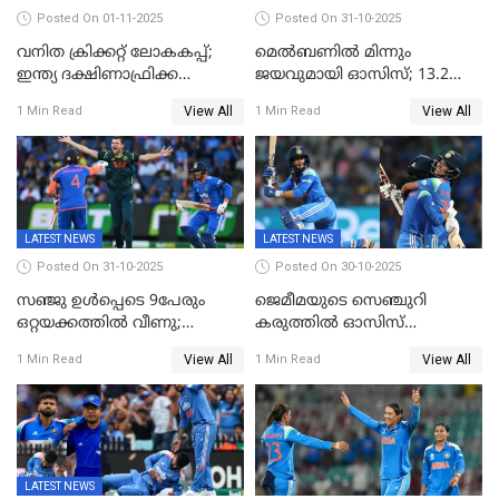
Posted On 01-11-2025
Posted On 31-10-2025
വനിത ക്രിക്കറ്റ് ലോകകപ്പ്;
മെൽബണിൽ മിന്നും
ഇന്ത്യ ദക്ഷിണാഫ്രിക്ക
ജയവുമായി ഓസിസ്; 13.2
പോരാട്ടം
ഓവറിൽ കളി തീർത്തു;
View All
View All
1 Min Read
1 Min Read
പരമ്പരയിൽ ലീഡ്
LATEST NEWS
LATEST NEWS
Posted On 31-10-2025
Posted On 30-10-2025
സഞ്ജു ഉൾപ്പെടെ 9പേരും
ജെമീമയുടെ സെഞ്ചുറി
ഒറ്റയക്കത്തിൽ വീണു;
കരുത്തിൽ ഓസിസ്
രണ്ടക്കം കടന്നത്അഭിഷേകും
റെക്കോർഡ് സ്കോർ
View All
View All
1 Min Read
1 Min Read
ഹര്‍ഷിതും മാത്രം;
തകർന്നു; അഞ്ച് വിക്കറ്റ്
മെല്‍ബണില്‍
ജയവുമായി ഇന്ത്യൻ
ഇന്ത്യയ്‌ക്കെതിരെ ഓസീസ്
വനിതകൾ ലോകകപ്പ്
ലക്ഷ്യം 126 റണ്‍സ്
കലാശപ്പോരിന്
LATEST NEWS