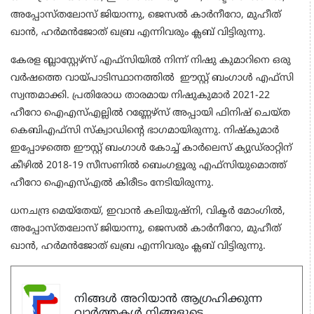
അപ്പോസ്തലോസ് ജിയാന്നു, ജെസൽ കാർനീറോ, മുഹീത്
ഖാൻ, ഹർമൻജോത് ഖബ്ര എന്നിവരും ക്ലബ് വിട്ടിരുന്നു.
കേരള ബ്ലാസ്റ്റേഴ്‌സ് എഫ്‌സിയിൽ നിന്ന് നിഷു കുമാറിനെ ഒരു
വർഷത്തെ വായ്പാടിസ്ഥാനത്തിൽ ഈസ്റ്റ് ബംഗാൾ എഫ്‌സി
സ്വന്തമാക്കി. പ്രതിരോധ താരമായ നിഷുകുമാർ 2021-22
ഹീറോ ഐഎസ്‌എല്ലിൽ റണ്ണേഴ്‌സ് അപ്പായി ഫിനിഷ് ചെയ്‌ത
കെബിഎഫ്‌സി സ്ക്വാഡിന്റെ ഭാഗമായിരുന്നു. നിഷ്‌കുമാർ
ഇപ്പോഴത്തെ ഈസ്റ്റ് ബംഗാൾ കോച്ച് കാർലെസ് ക്യുഡ്‌രാറ്റിന്
കീഴിൽ 2018-19 സീസണിൽ ബെംഗളൂരു എഫ്‌സിയുമൊത്ത്
ഹീറോ ഐഎസ്‌എൽ കിരീടം നേടിയിരുന്നു.
ധനചന്ദ്ര മെയ്തേയ്, ഇവാൻ കലിയുഷ്നി, വിക്ടർ മോംഗിൽ,
അപ്പോസ്തലോസ് ജിയാന്നു, ജെസൽ കാർനീറോ, മുഹീത്
ഖാൻ, ഹർമൻജോത് ഖബ്ര എന്നിവരും ക്ലബ് വിട്ടിരുന്നു.
നിങ്ങൾ അറിയാൻ ആഗ്രഹിക്കുന്ന
വാർത്തകൾ നിങ്ങളുടെ