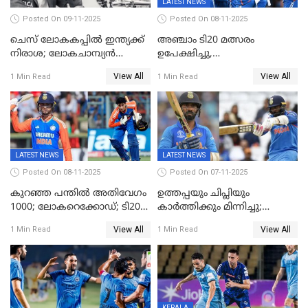
LATEST NEWS
Posted On 09-11-2025
Posted On 08-11-2025
ചെസ് ലോകകപ്പില്‍ ഇന്ത്യക്ക്
അഞ്ചാം ടി20 മത്സരം
നിരാശ; ലോകചാമ്പ്യന്‍
ഉപേക്ഷിച്ചു,
ഡി.ഗുകേഷ് പുറത്ത്
ഓസീസിനെതിരായ പരമ്പര
View All
View All
1 Min Read
1 Min Read
ജയിച്ച് ഇന്ത്യ
LATEST NEWS
LATEST NEWS
Posted On 08-11-2025
Posted On 07-11-2025
കുറഞ്ഞ പന്തിൽ അതിവേഗം
ഉത്തപ്പയും ചിപ്ലിയും
1000; ലോകറെക്കോഡ്; ടി20
കാർത്തിക്കും മിന്നിച്ചു;
ക്രിക്കറ്റില്‍
പാക്കിസ്ഥാനെ തകർത്ത്
View All
View All
1 Min Read
1 Min Read
അപൂര്‍വനേട്ടവുമായി
ഇന്ത്യ; ഹോങ്കോങ് സിക്സസ്
അഭിഷേക് ശർമ
ക്രിക്കറ്റ് ടൂർണമെന്റിൽ ജയം
KERALA