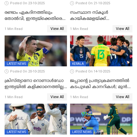
Posted On 23-10-2025
Posted On 21-10-2025
രണ്ടാം ഏകദിനത്തിലും
സംസ്ഥാന സ്കൂൾ
തോൽവി, ഇന്ത്യയ്‌ക്കെതിരെ
കായികമേളയ്ക്ക്
പരമ്പര നേടി ഓസ്‌ട്രേലിയ
തിരിതെളിഞ്ഞു; സ്കൂൾ
View All
View All
1 Min Read
1 Min Read
ഒളിംപിക്‌സിന്റെ ഉദ്‌ഘാടനം
നിർവഹിച്ച് ധനമന്ത്രി K N
ബാലഗോപാൽ;ദീപശിഖ
തെളിയിച്ച് I M വിജയൻ
LATEST NEWS
KERALA
Posted On 20-10-2025
Posted On 14-10-2025
ക്രിസ്ത്യാനോ റൊണാൾഡോ
ജപ്പാന്റെ പ്രത്യാക്രമണത്തിൽ
ഇന്ത്യയിൽ കളിക്കാനെത്തില്ല;
കടപുഴകി കാനറികൾ; മുൻ
അൽ നസർ സ്ക്വാഡിൽ
ലോകചാമ്പ്യന്മാർക്കെതിരെ
View All
View All
1 Min Read
1 Min Read
ഉൾപ്പെടുത്തിയില്ല
ജപ്പാന്റെ ആദ്യ ജയം
LATEST NEWS
LATEST NEWS