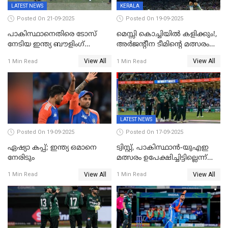
LATEST NEWS
KERALA
Posted On 21-09-2025
Posted On 19-09-2025
പാകിസ്ഥാനെതിരെ ടോസ്
മെസ്സി കൊച്ചിയിൽ കളിക്കും!,
നേടിയ ഇന്ത്യ ബൗളിംഗ്
അർജന്റീന ടീമിന്റെ മത്സരം
തെരഞ്ഞെടുത്തു
കലൂർ സ്റ്റേഡിയത്തിൽ
View All
View All
1 Min Read
1 Min Read
നടത്താൻ ആലോചന
LATEST NEWS
Posted On 19-09-2025
Posted On 17-09-2025
ഏഷ്യാ കപ്പ്; ഇന്ത്യ ഒമാനെ
ട്വിസ്റ്റ്, പാകിസ്ഥാൻ-യുഎഇ
നേരിടും
മത്സരം ഉപേക്ഷിച്ചിട്ടില്ലെന്ന്
ഐസിസി; ഒരു മണിക്കൂറോളം
View All
View All
1 Min Read
1 Min Read
വൈകും; പാക് ടീം ഹോട്ടലിൽ
നിന്ന് ഇറങ്ങിയതായി റിപ്പോർട്ട്