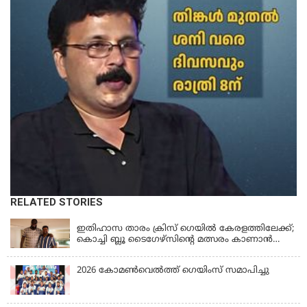
RELATED STORIES
KERALA
ഇതിഹാസ താരം ക്രിസ് ഗെയിൽ കേരളത്തിലേക്ക്;
കൊച്ചി ബ്ലൂ ടൈഗേഴ്സിന്റെ മത്സരം കാണാൻ
എത്തും
2026 കോമണ്‍വെല്‍ത്ത് ഗെയിംസ് സമാപിച്ചു