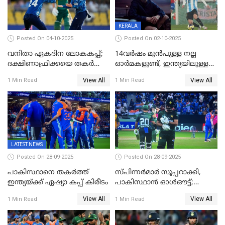
KERALA
Posted On 04-10-2025
Posted On 02-10-2025
വനിതാ ഏകദിന ലോകകപ്പ്;
14വർഷം മുൻപുള്ള നല്ല
ദക്ഷിണാഫ്രിക്കയെ തകർത്ത്
ഓർമകളുണ്ട്, ഇന്ത്യയിലുള്ള
ഇംഗ്ലണ്ട്
അവരെ കാണാൻ
View All
View All
1 Min Read
1 Min Read
കാത്തിരിക്കുന്നു; വരവ്
സ്ഥിരീകരിച്ച് മെസി
LATEST NEWS
Posted On 28-09-2025
Posted On 28-09-2025
പാകിസ്ഥാനെ തകർത്ത്
സ്പിന്നർമാർ സൂപ്പറാക്കി,
ഇന്ത്യയ്ക്ക് ഏഷ്യാ കപ്പ് കിരീടം
പാകിസ്ഥാൻ ഓൾഔട്ട്;
ഇന്ത്യക്ക് 147 റൺസ്
View All
View All
1 Min Read
1 Min Read
വിജയലക്ഷ്യം, കുൽദീപിന് 4
വിക്കറ്റ്