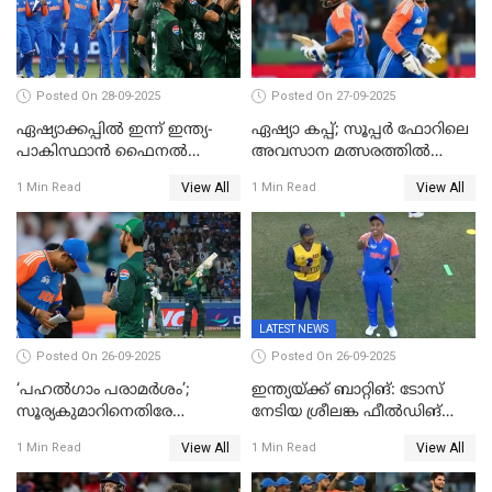
Posted On 28-09-2025
Posted On 27-09-2025
ഏഷ്യാക്കപ്പില്‍ ഇന്ന് ഇന്ത്യ-
ഏഷ്യാ കപ്പ്; സൂപ്പർ ഫോറിലെ
പാകിസ്ഥാന്‍ ഫൈനല്‍
അവസാന മത്സരത്തിൽ
പോരാട്ടം
ഇന്ത്യയ്ക്ക് ജയം
View All
View All
1 Min Read
1 Min Read
LATEST NEWS
Posted On 26-09-2025
Posted On 26-09-2025
‘പഹൽഗാം പരാമർശം’;
ഇന്ത്യയ്ക്ക് ബാറ്റിങ്: ടോസ്
സൂര്യകുമാറിനെതിരേ
നേടിയ ശ്രീലങ്ക ഫീൽഡിങ്
ഐസിസി നടപടി, പാക് താരം
തെരഞ്ഞെടുത്തു
View All
View All
1 Min Read
1 Min Read
ഹാരിസ് റൗഫിനും പിഴ ശിക്ഷ