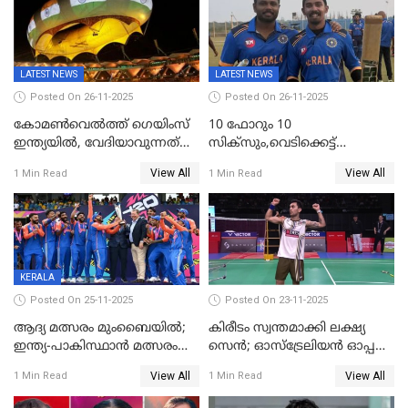
LATEST NEWS
LATEST NEWS
Posted On 26-11-2025
Posted On 26-11-2025
കോമൺവെൽത്ത് ഗെയിംസ്
10 ഫോറും 10
ഇന്ത്യയിൽ, വേദിയാവുന്നത്
സിക്‌സും,വെടിക്കെട്ട്
അഹമ്മദാബാദ്
സെഞ്ചുറിയുമായി രോഹന്‍,
View All
View All
1 Min Read
1 Min Read
അര്‍ധ സെഞ്ചുറിയുമായി
സഞ്ജു; ഒഡിഷയെ 10
വിക്കറ്റിന് തകര്‍ത്ത് കേരളം
KERALA
Posted On 25-11-2025
Posted On 23-11-2025
ആദ്യ മത്സരം മുംബൈയിൽ;
കിരീടം സ്വന്തമാക്കി ലക്ഷ്യ
ഇന്ത്യ-പാകിസ്ഥാൻ മത്സരം
സെന്‍; ഓസ്ട്രേലിയന്‍ ഓപ്പണ്‍
ഫെബ്രുവരി 15ന്; ടി20
ബാഡ്മിൻ്റൺ
View All
View All
1 Min Read
1 Min Read
ലോകകപ്പിന്‍റെ മത്സരക്രമം
പ്രഖ്യാപിച്ചു