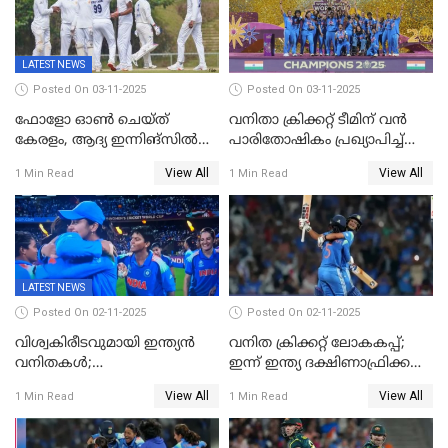
LATEST NEWS
Posted On 03-11-2025
Posted On 03-11-2025
ഫോളോ ഓൺ ചെയ്ത്
വനിതാ ക്രിക്കറ്റ് ടീമിന് വൻ
കേരളം, ആദ്യ ഇന്നിങ്സിൽ
പാരിതോഷികം പ്രഖ്യാപിച്ച്
238 റൺസിന് പുറത്ത്,
BCCI
View All
View All
1 Min Read
1 Min Read
രഞ്ജിയിൽ കർണാടകയ്ക്ക്
കൂറ്റൻ ലീഡ്
LATEST NEWS
Posted On 02-11-2025
Posted On 02-11-2025
വിശ്വകിരീടവുമായി ഇന്ത്യൻ
വനിത ക്രിക്കറ്റ് ലോകകപ്പ്;
വനിതകൾ;
ഇന്ന് ഇന്ത്യ ദക്ഷിണാഫ്രിക്ക
ദക്ഷിണാഫ്രിക്കയെ വീഴ്ത്തി
പോരാട്ടം
View All
View All
1 Min Read
1 Min Read
ഇന്ത്യയ്ക്ക് വനിതാ ക്രിക്കറ്റ്
ലോകകപ്പ്