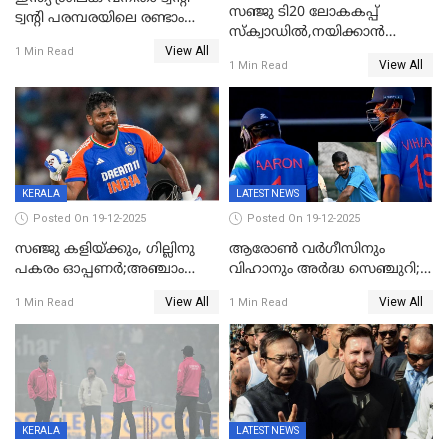
സഞ്ജു ടി20 ലോകകപ്പ്
ട്വന്റി പരമ്പരയിലെ രണ്ടാം
സ്‌ക്വാഡിൽ,നയിക്കാൻ
മത്സരം ഇന്ന്
View All
സൂര്യകുമാർ, ഇന്ത്യൻ ടീമിനെ
1 Min Read
View All
1 Min Read
പ്രഖ്യാപിച്ച് ബി.സി.സി.ഐ
KERALA
LATEST NEWS
Posted On 19-12-2025
Posted On 19-12-2025
സഞ്ജു കളിയ്ക്കും, ഗില്ലിനു
ആരോൺ വർഗീസിനും
പകരം ഓപ്പണർ;അഞ്ചാം
വിഹാനും അർദ്ധ സെഞ്ചുറി;
ട്വന്റി20യിൽ ഇന്ത്യൻ ടീമിൽ 3
അണ്ടര്‍ 19 ഏഷ്യാ കപ്പിൽ
View All
View All
1 Min Read
1 Min Read
മാറ്റം
ഇന്ത്യ ഫൈനലിൽ
KERALA
LATEST NEWS