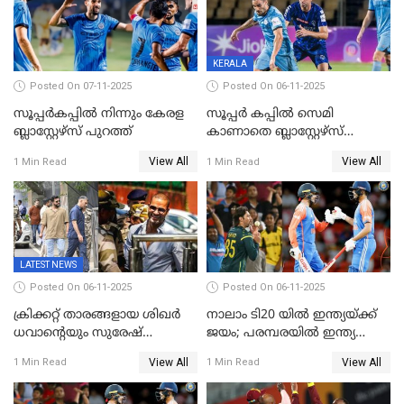
KERALA
Posted On 07-11-2025
Posted On 06-11-2025
സൂപ്പര്‍കപ്പില്‍ നിന്നും കേരള
സൂപ്പർ കപ്പിൽ സെമി
ബ്ലാസ്റ്റേഴ്‌സ് പുറത്ത്
കാണാതെ ബ്ലാസ്റ്റേഴ്സ്
പുറത്ത്
View All
View All
1 Min Read
1 Min Read
LATEST NEWS
Posted On 06-11-2025
Posted On 06-11-2025
ക്രിക്കറ്റ് താരങ്ങളായ ശിഖർ
നാലാം ടി20 യില്‍ ഇന്ത്യയ്ക്ക്
ധവാന്‍റെയും സുരേഷ്
ജയം; പരമ്പരയിൽ ഇന്ത്യ
റെയ്നയുടെയും സ്വത്ത്
മുന്നിൽ
View All
View All
1 Min Read
1 Min Read
കണ്ടുകെട്ടി