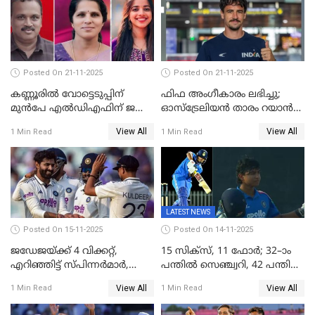
Posted On 21-11-2025
Posted On 21-11-2025
കണ്ണൂരിൽ വോട്ടെടുപ്പിന്
ഫിഫ അംഗീകാരം ലഭിച്ചു;
മുൻപേ എൽഡിഎഫിന് ജയം;
ഓസ്‌ട്രേലിയന്‍ താരം റയാന്‍
മലപ്പട്ടത്തും ആന്തൂരും എതിർ
വില്ല്യംസിന് ഇനി
View All
View All
1 Min Read
1 Min Read
സ്ഥാനാർഥികളില്ല
നീലക്കുപ്പായത്തില്‍ കളിക്കാം
LATEST NEWS
Posted On 15-11-2025
Posted On 14-11-2025
ജഡേജയ്ക്ക് 4 വിക്കറ്റ്,
15 സിക്സ്, 11 ഫോർ; 32–ാം
എറിഞ്ഞിട്ട് സ്പിന്നർമാർ,
പന്തിൽ സെഞ്ച്വറി, 42 പന്തിൽ
രണ്ടാം ഇന്നിങ്സിലും പതറി
144; വൈഭവിന്റെ വെടിക്കെട്ട്
View All
View All
1 Min Read
1 Min Read
പ്രോട്ടീസ്