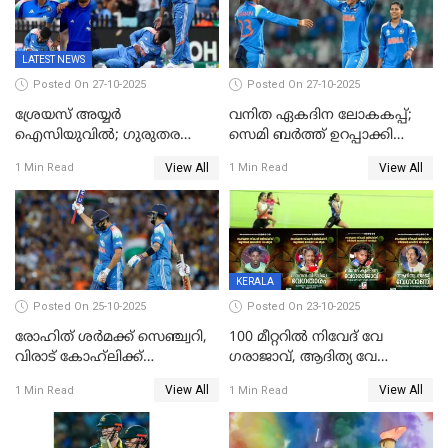
ലക്ഷ്യം 126 റണ്‍സ്
കലാശപ്പോരിന്
LATEST NEWS
Posted On 27-10-2025
Posted On 27-10-2025
ശ്രേയസ് അയ്യര്‍
വനിത ഏകദിന ലോകകപ്പ്;
ഐസിയുവില്‍; ഗുരുതര
സെമി ബര്‍ത്ത് ഉറപ്പാക്കി
പരിക്ക്
ഇന്ത്യന്‍ വനിതകള്‍
View All
View All
1 Min Read
1 Min Read
KERALA
Posted On 25-10-2025
Posted On 23-10-2025
രോഹിത് ശർമക്ക് സെഞ്ച്വറി,
100 മീറ്ററിൽ നിവേദ് വേ​
വിരാട് കോഹ്‍ലിക്ക്
ഗരാജാവ്, ആദിത്യ വേ​
അർധസെഞ്ച്വറി;
ഗറാണി;ജൂനിയർ
View All
View All
1 Min Read
1 Min Read
മുൻനായകരുടെ മികവിൽ
ബോയ്സിലും സബ്‌ജൂനിയർ
ഓസീസിനെതിരെ ഉജ്ജ്വല
ഗേൾസിലും റെക്കോർഡോടെ
ജയം
സ്വർണം, ദേവപ്രിയ 87ലെ