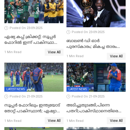
Posted On 23-09-2025
Posted On 23-09-2025
ഏഷ്യ കപ്പ് ക്രിക്കറ്റ്; സൂപ്പര്‍
ബാലണ്‍ ഡി ഓര്‍
ഫോറിൽ ഇന്ന് പാകിസ്ഥാനും
പുരസ്‌കാരം; മികച്ച താരം
ശ്രീലങ്കയും ഏറ്റുമുട്ടും
View All
ഒസ്മാന്‍ ഡെംബല
1 Min Read
View All
1 Min Read
LATEST NEWS
LATEST NEWS
Posted On 21-09-2025
Posted On 21-09-2025
സൂപ്പർ ഫോറിലും ഇന്ത്യയോട്
അടിച്ചുതുടങ്ങി,പിന്നെ
തോറ്റ് പാകിസ്ഥാൻ; ഏഷ്യാ
പതറി;പാകിസ്‌ഥാനെതിരെ
കപ്പിൽ വിജയഭേരി തുടർന്ന്
ഇന്ത്യക്ക് 172 റൺസ്
View All
View All
1 Min Read
1 Min Read
ഇന്ത്യ, അഭിഷേക് ശർമ്മയ്ക്ക്
വിജയലക്ഷ്യം
അർദ്ധ സെഞ്ച്വറി