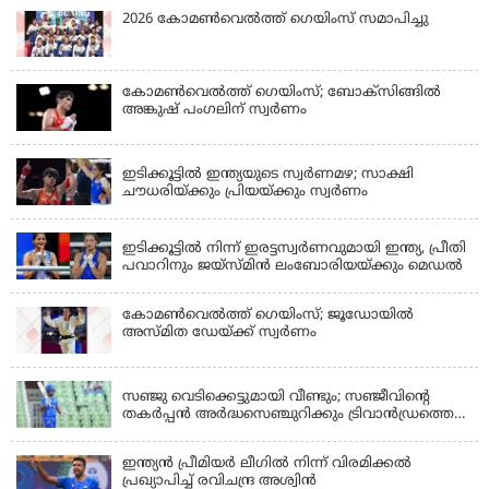
2026 കോമണ്‍വെല്‍ത്ത് ഗെയിംസ് സമാപിച്ചു
കോമണ്‍വെല്‍ത്ത് ഗെയിംസ്; ബോക്‌സിങ്ങില്‍
അങ്കുഷ് പംഗലിന് സ്വര്‍ണം
LATEST NEWS
ഇടിക്കൂട്ടിൽ ഇന്ത്യയുടെ സ്വർണമഴ; സാക്ഷി
ചൗധരിയ്ക്കും പ്രിയയ്ക്കും സ്വർണം
LATEST NEWS
ഇടിക്കൂട്ടിൽ നിന്ന് ഇരട്ടസ്വർണവുമായി ഇന്ത്യ, പ്രീതി
പവാറിനും ജയ്സ്മിന്‍ ലംബോരിയയ്ക്കും മെഡൽ
കോമണ്‍വെല്‍ത്ത് ഗെയിംസ്; ജൂഡോയിൽ
അസ്മിത ഡേയ്ക്ക് സ്വർണം
KERALA
സഞ്ജു വെടിക്കെട്ടുമായി വീണ്ടും; സഞ്ജീവിന്‍റെ
തകർപ്പൻ അർദ്ധസെഞ്ചുറിക്കും ട്രിവാൻഡ്രത്തെ
രക്ഷിക്കാനായില്ല, കൊച്ചി ബ്ലൂ ടൈഗേഴ്സിനു ജയം
ഇന്ത്യന്‍ പ്രീമിയര്‍ ലീഗില്‍ നിന്ന് വിരമിക്കല്‍
പ്രഖ്യാപിച്ച് രവിചന്ദ്ര അശ്വിന്‍