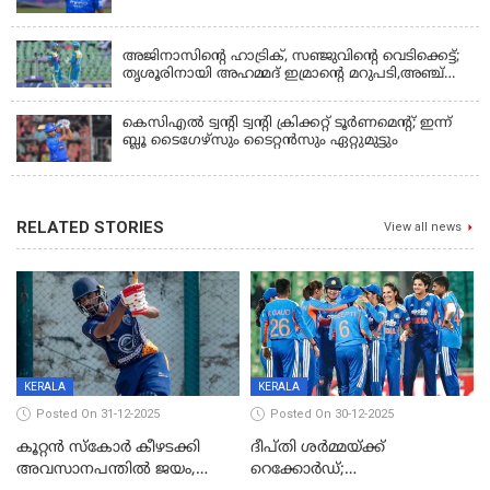
KERALA
അജിനാസിന്റെ ഹാട്രിക്, സഞ്ജുവിന്റെ വെടിക്കെട്ട്;
തൃശൂരിനായി അഹമ്മദ് ഇമ്രാന്റെ മറുപടി,അഞ്ച്
വിക്കറ്റ് ജയവുമായി ടൈറ്റൻസ്
കെസിഎൽ ട്വൻ്റി ട്വൻ്റി ക്രിക്കറ്റ് ടൂർണമെൻ്റ്; ഇന്ന്
ബ്ലൂ ടൈഗേഴ്സും ടൈറ്റൻസും ഏറ്റുമുട്ടും
RELATED STORIES
View all news
KERALA
KERALA
Posted On 31-12-2025
Posted On 30-12-2025
കൂറ്റൻ സ്കോർ കീഴടക്കി
ദീപ്തി ശർമ്മയ്ക്ക്
അവസാനപന്തിൽ ജയം,
റെക്കോർഡ്;