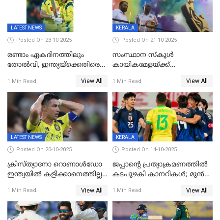
റെക്കോർഡ് തിരുത്തി
LATEST NEWS
KERALA
Posted On 23-10-2025
Posted On 21-10-2025
രണ്ടാം ഏകദിനത്തിലും
സംസ്ഥാന സ്കൂൾ
തോൽവി, ഇന്ത്യയ്‌ക്കെതിരെ
കായികമേളയ്ക്ക്
പരമ്പര നേടി ഓസ്‌ട്രേലിയ
തിരിതെളിഞ്ഞു; സ്കൂൾ
View All
View All
1 Min Read
1 Min Read
ഒളിംപിക്‌സിന്റെ ഉദ്‌ഘാടനം
നിർവഹിച്ച് ധനമന്ത്രി K N
ബാലഗോപാൽ;ദീപശിഖ
തെളിയിച്ച് I M വിജയൻ
LATEST NEWS
KERALA
Posted On 20-10-2025
Posted On 14-10-2025
ക്രിസ്ത്യാനോ റൊണാൾഡോ
ജപ്പാന്റെ പ്രത്യാക്രമണത്തിൽ
ഇന്ത്യയിൽ കളിക്കാനെത്തില്ല;
കടപുഴകി കാനറികൾ; മുൻ
അൽ നസർ സ്ക്വാഡിൽ
ലോകചാമ്പ്യന്മാർക്കെതിരെ
View All
View All
1 Min Read
1 Min Read
ഉൾപ്പെടുത്തിയില്ല
ജപ്പാന്റെ ആദ്യ ജയം