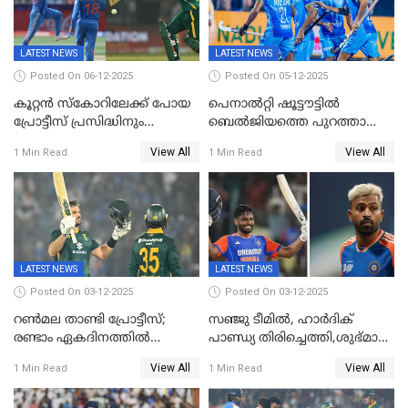
LATEST NEWS
LATEST NEWS
Posted On 06-12-2025
Posted On 05-12-2025
കൂറ്റൻ സ്കോറിലേക്ക് പോയ
പെനാൽറ്റി ഷൂട്ടൗട്ടിൽ
പ്രോട്ടീസ് പ്രസിദ്ധിനും
ബെൽജിയത്തെ പുറത്താക്കി;
കുൽദീപിനും മുന്നിൽ
ജൂനിയർ ഹോക്കി
View All
View All
1 Min Read
1 Min Read
അടിതെറ്റി, ഇന്ത്യക്ക് 271
ലോകകപ്പിൽ ഇന്ത്യ
റണ്‍സ് വിജയലക്ഷ്യം
സെമിയിൽ
LATEST NEWS
LATEST NEWS
Posted On 03-12-2025
Posted On 03-12-2025
റണ്‍മല താണ്ടി പ്രോട്ടീസ്;
സഞ്ജു ടീമില്‍, ഹാര്‍ദിക്
രണ്ടാം ഏകദിനത്തില്‍
പാണ്ഡ്യ തിരിച്ചെത്തി,​ശുഭ്മാൻ
ഇന്ത്യക്ക് തോല്‍വി, പരമ്പര
ഗിൽ കളിക്കും, ജയ്സ്വാൾ
View All
View All
1 Min Read
1 Min Read
ഒപ്പത്തിനൊപ്പം
ഇല്ല;
ദക്ഷിണാഫ്രിക്കയ്‌ക്കെതിരായ