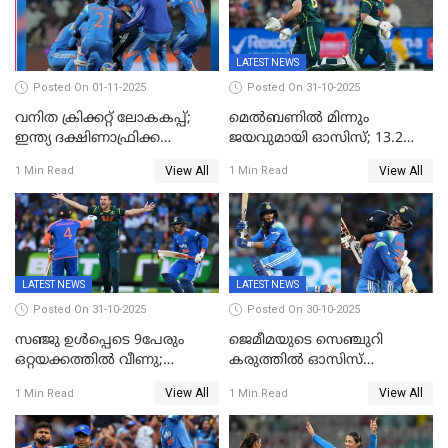
LATEST NEWS
Posted On 01-11-2025
Posted On 31-10-2025
വനിത ക്രിക്കറ്റ് ലോകകപ്പ്;
മെൽബണിൽ മിന്നും
ഇന്ത്യ ദക്ഷിണാഫ്രിക്ക
ജയവുമായി ഓസിസ്; 13.2
പോരാട്ടം
ഓവറിൽ കളി തീർത്തു;
View All
View All
1 Min Read
1 Min Read
പരമ്പരയിൽ ലീഡ്
LATEST NEWS
LATEST NEWS
Posted On 31-10-2025
Posted On 30-10-2025
സഞ്ജു ഉൾപ്പെടെ 9പേരും
ജെമീമയുടെ സെഞ്ചുറി
ഒറ്റയക്കത്തിൽ വീണു;
കരുത്തിൽ ഓസിസ്
രണ്ടക്കം കടന്നത്അഭിഷേകും
റെക്കോർഡ് സ്കോർ
View All
View All
1 Min Read
1 Min Read
ഹര്‍ഷിതും മാത്രം;
തകർന്നു; അഞ്ച് വിക്കറ്റ്
മെല്‍ബണില്‍
ജയവുമായി ഇന്ത്യൻ
ഇന്ത്യയ്‌ക്കെതിരെ ഓസീസ്
വനിതകൾ ലോകകപ്പ്