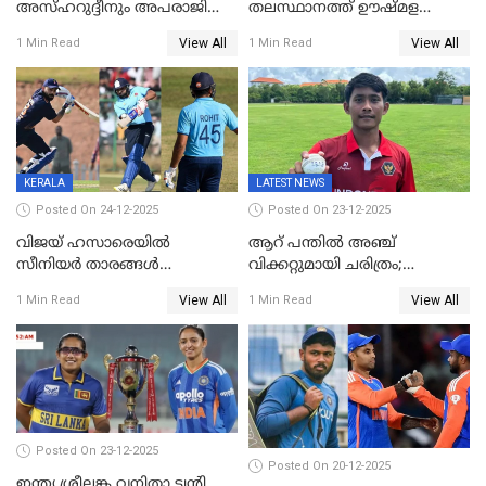
അസ്ഹറുദ്ദീനും അപരാജിതും
തലസ്ഥാനത്ത് ഊഷ്മള
; കർണാടകക്കു മുന്നിൽ 285
സ്വീകരണം, കേരളത്തിലെ ഒരു
View All
View All
1 Min Read
1 Min Read
റൺസ് വിജയലക്ഷ്യമുയർത്തി
മത്സരം ജയിച്ചാൽ ഇന്ത്യയ്ക്കു
കേരളം
പരമ്പര
KERALA
LATEST NEWS
Posted On 24-12-2025
Posted On 23-12-2025
വിജയ് ഹസാരെയിൽ
ആറ് പന്തിൽ അഞ്ച്
സീനിയർ താരങ്ങൾ
വിക്കറ്റുമായി ചരിത്രം;
സെഞ്ച്വറിയുമായി കസറി;
ക്രിക്കറ്റിൽ അപൂർവ
View All
View All
1 Min Read
1 Min Read
സച്ചിന്‍റെ റെക്കോഡ് മറികടന്ന്
റെക്കോഡുമായി
കോഹ്‌ലി, രോഹിത്
ഇന്തോനേഷ്യൻ താരം
വാർണർക്കൊപ്പം
Posted On 23-12-2025
Posted On 20-12-2025
ഇന്ത്യ ശ്രീലങ്ക വനിതാ ട്വന്റി