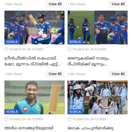
കേരളത്തിന് ഹാപ്പി ന്യൂഇയർ
ശ്രീലങ്കയ്ക്കെതിരായ വനിതാ
View All
View All
1 Min Read
1 Min Read
ടി20 പരമ്പര തൂത്തുവാരി
ഇന്ത്യ
KERALA
KERALA
Posted On 26-12-2025
Posted On 26-12-2025
ഗ്രീന്‍ഫീല്‍ഡില്‍ ഷെഫാലി
രേണുകയ്ക്ക് നാലും,
ഷോ; മൂന്നാം ടി20യിൽ എട്ട്
ദീപ്തിയ്ക്ക് മൂന്നും
വിക്കറ്റ് ജയം; ശ്രീലങ്കന്‍
വിക്കറ്റുകൾ,മൂന്നാം വനിതാ
View All
View All
1 Min Read
1 Min Read
വനിതകള്‍ക്കെതിരായ ടി20
ടി20യിലും ശ്രീലങ്കയ്ക്ക്
പരമ്പര ഇന്ത്യക്ക്
ബാറ്റിംഗ് തകര്‍ച്ച; ഇന്ത്യയ്ക്ക്
വിജയലക്ഷ്യം 113 റൺസ്
KERALA
KERALA
Posted On 26-12-2025
Posted On 24-12-2025
അർധ സെഞ്ച്വറിയുമായി
ലോക ചാംപ്യൻമാർക്കു