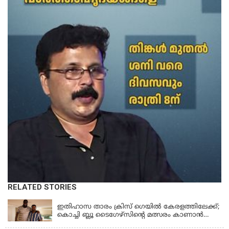
RELATED STORIES
KERALA
ഇതിഹാസ താരം ക്രിസ് ഗെയിൽ കേരളത്തിലേക്ക്;
കൊച്ചി ബ്ലൂ ടൈഗേഴ്സിന്റെ മത്സരം കാണാൻ
എത്തും