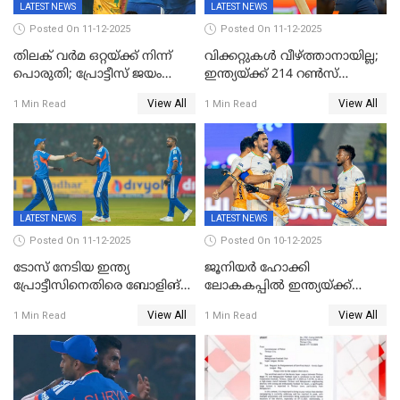
LATEST NEWS
LATEST NEWS
Posted On 11-12-2025
Posted On 11-12-2025
തിലക് വർമ ഒറ്റയ്ക്ക് നിന്ന്
വിക്കറ്റുകൾ വീഴ്ത്താനായില്ല;
പൊരുതി; പ്രോട്ടീസ് ജയം
ഇന്ത്യയ്ക്ക് 214 റൺസ്
പിടിച്ചെടുത്തു
വിജയലക്ഷ്യം; ക്വിന്റൻ
View All
View All
1 Min Read
1 Min Read
ഡികോക്ക് കസറി
LATEST NEWS
LATEST NEWS
Posted On 11-12-2025
Posted On 10-12-2025
ടോസ് നേടിയ ഇന്ത്യ
ജൂനിയര്‍ ഹോക്കി
പ്രോട്ടീസിനെതിരെ ബോളിങ്
ലോകകപ്പിൽ ഇന്ത്യയ്ക്ക്
തെരഞ്ഞെടുത്തു
വെങ്കലം
View All
View All
1 Min Read
1 Min Read