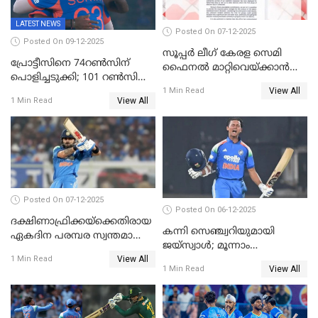
LATEST NEWS
Posted On 07-12-2025
Posted On 09-12-2025
സൂപ്പർ ലീഗ് കേരള സെമി
പ്രോട്ടീസിനെ 74റൺസിന്‌
ഫൈനൽ മാറ്റിവെയ്ക്കാൻ
പൊളിച്ചടുക്കി; 101 റൺസിന്റെ
നിർദേശം
View All
വൻജയം, ടി20യിൽ 100
1 Min Read
View All
1 Min Read
വിക്കറ്റ് തികയ്ക്കുന്ന
താരമായി ബുമ്ര
Posted On 07-12-2025
Posted On 06-12-2025
ദക്ഷിണാഫ്രിക്കയ്‌ക്കെതിരായ
കന്നി സെഞ്ച്വറിയുമായി
ഏകദിന പരമ്പര സ്വന്തമാക്കി
ജയ്‌സ്വാൾ; മൂന്നാം
ഇന്ത്യ
View All
ഏകദിനത്തിൽ
1 Min Read
View All
1 Min Read
പ്രോട്ടീസിനെതിരെ ജയം,
പരമ്പര