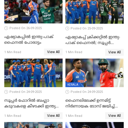
Posted On 26-09-2025
Posted On 25-09-2025
ഏഷ്യാകപ്പില്‍ ഇന്ത്യ-പാക്
ഏഷ്യാകപ്പ് ക്രിക്കറ്റിൽ ഇന്ത്യ-
ഫൈനല്‍ പോരാട്ടം
പാക് ഫൈനല്‍; സൂപ്പർ
ഫോറിൽ ബംഗ്ലാദേശിനെ
View All
View All
1 Min Read
1 Min Read
തോൽപിച്ച് പാകിസ്ഥാൻ
KERALA
Posted On 24-09-2025
Posted On 24-09-2025
സൂപ്പർ ഫോറിൽ ബംഗ്ലാ
ഫൈനലിലേക്ക് ഉന്നമിട്ട്
കടുവകളെ കീഴടക്കി ഇന്ത്യ
നിര്‍ണായക ടോസ് ജയിച്ച്
ഏഷ്യാ കപ്പ് ഫൈനലിൽ
ബംഗ്ലാദേശ്, ഏഷ്യാ കപ്പിൽ
View All
View All
1 Min Read
1 Min Read
ഇന്ത്യയ്ക്ക് ബാറ്റിംഗ്