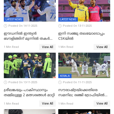
LATEST NEWS
LATEST NEWS
Posted On 14-11-2025
Posted On 13-11-2025
ഈഡനിൽ ഇന്ത്യൻ
ഇനി സഞ്ജു തലയോടൊപ്പം
ബൗളിങ്ങിന് മുന്നിൽ തകർന്ന്
CSKയിൽ
പ്രോട്ടീസ്; 159റൺസിന്‌
View All
View All
1 Min Read
1 Min Read
പുറത്ത്; ബുമ്രയ്ക്ക് അഞ്ച്
വിക്കറ്റ്
KERALA
Posted On 13-11-2025
Posted On 11-11-2025
ശ്രീലങ്കയും പാകിസ്ഥാനും
സൗരാഷ്ട്രയ്‌ക്കെതിരെ
തമ്മിലുള്ള 2 മത്സരങ്ങള്‍ മാറ്റി
സമനില; രഞ്ജി ട്രോഫിയിൽ
കേരളത്തിന് മൂന്ന് പോയിന്റ്
View All
View All
1 Min Read
1 Min Read