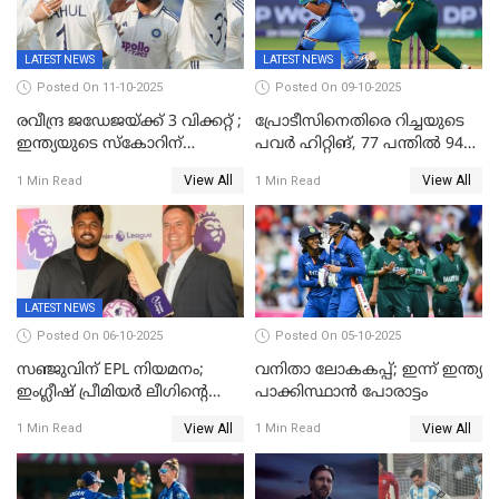
LATEST NEWS
LATEST NEWS
Posted On 11-10-2025
Posted On 09-10-2025
രവീന്ദ്ര ജഡേജയ്ക്ക് 3 വിക്കറ്റ് ;
പ്രോടീസിനെതിരെ റിച്ചയുടെ
ഇന്ത്യയുടെ സ്കോറിന്
പവർ ഹിറ്റിങ്, 77 പന്തില്‍ 94
മുന്നിൽ വെസ്റ്റ് ഇന്‍ഡീസിന്
റണ്‍സ്, 252 റണ്‍സ്
View All
View All
1 Min Read
1 Min Read
നാല് വിക്കറ്റ് നഷ്ടം
ലക്ഷ്യമൊരുക്കി ഇന്ത്യ; 28
വര്‍ഷം പഴക്കമുള്ള ലോക
റെക്കോര്‍ഡ് തകര്‍ത്ത് സ്മൃതി
LATEST NEWS
Posted On 06-10-2025
Posted On 05-10-2025
സഞ്ജുവിന് EPL നിയമനം;
വനിതാ ലോകകപ്പ്; ഇന്ന് ഇന്ത്യ
ഇംഗ്ലീഷ് പ്രീമിയര്‍ ലീഗിന്‍റെ
പാക്കിസ്ഥാന്‍ പോരാട്ടം
ഇന്ത്യയിലെ ബ്രാന്‍ഡ്
View All
View All
1 Min Read
1 Min Read
അംബാസഡര്‍