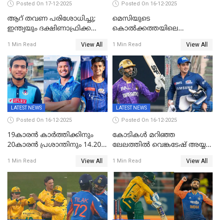
Posted On 17-12-2025
Posted On 16-12-2025
ആറ് തവണ പരിശോധിച്ചു;
മെസിയുടെ
ഇന്ത്യയും ദക്ഷിണാഫ്രിക്കയും
കൊൽക്കത്തയിലെ
തമ്മിലുള്ള നാലാം ട്വന്റി20
പരിപാടിക്കിടെയുണ്ടായ
View All
View All
1 Min Read
1 Min Read
ഉപേക്ഷിച്ചു
സംഘർഷം: കായിക മന്ത്രി
അരൂപ് ബിശ്വാസ് രാജിവച്ചു
LATEST NEWS
LATEST NEWS
Posted On 16-12-2025
Posted On 16-12-2025
19കാരൻ കാർത്തിക്കിനും
കോടികൾ മറിഞ്ഞ
20കാരൻ പ്രശാന്തിനും 14.20
ലേലത്തിൽ വെങ്കടേഷ് അയ്യര്‍
കോടി; കശ്മീരി താരം 8.40
റോയല്‍ ചലഞ്ചേഴ്‌സ്
View All
View All
1 Min Read
1 Min Read
കോടിക്ക് ഡൽഹിയിൽ;
ബംഗളൂരുവില്‍; ക്വിന്റണ്‍ ഡി
മലയാളി താരം വിഘ്നേഷ്
കോക്ക് മുംബൈ
പുത്തുർ രാജസ്ഥാനിൽ
ഇന്ത്യന്‍സില്‍; 25കോടിക്ക്
കാമറൂൺ ഗ്രീൻ
കൊൽക്കത്തയിൽ