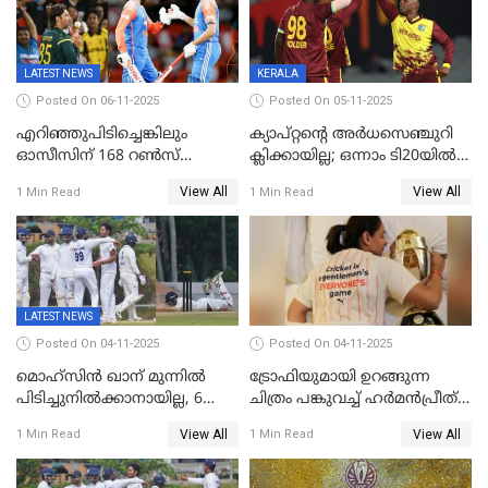
LATEST NEWS
KERALA
Posted On 06-11-2025
Posted On 05-11-2025
എറിഞ്ഞുപിടിച്ചെങ്കിലും
ക്യാപ്റ്റന്റെ അർധസെഞ്ചുറി
ഓസീസിന് 168 റൺസ്
ക്ലിക്കായില്ല; ഒന്നാം ടി20യിൽ
വിജയലക്ഷ്യം നൽകി ഇന്ത്യ
ന‍്യൂസിലൻഡിനെതിരേ
View All
View All
1 Min Read
1 Min Read
വിൻഡീസിന് ജയം
LATEST NEWS
Posted On 04-11-2025
Posted On 04-11-2025
മൊഹ്സിൻ ഖാന് മുന്നിൽ
ട്രോഫിയുമായി ഉറങ്ങുന്ന
പിടിച്ചുനിൽക്കാനായില്ല, 6
ചിത്രം പങ്കുവച്ച് ഹര്‍മന്‍പ്രീത്
വിക്കറ്റ്, കര്‍ണാടകക്കെതിരെ
കൗര്‍
View All
View All
1 Min Read
1 Min Read
കേരളത്തിന് ഇന്നിംഗ്സ്
തോല്‍വി