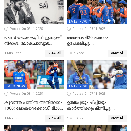
LATEST NEWS
Posted On 09-11-2025
Posted On 08-11-2025
ചെസ് ലോകകപ്പില്‍ ഇന്ത്യക്ക്
അഞ്ചാം ടി20 മത്സരം
നിരാശ; ലോകചാമ്പ്യന്‍
ഉപേക്ഷിച്ചു,
ഡി.ഗുകേഷ് പുറത്ത്
ഓസീസിനെതിരായ പരമ്പര
View All
View All
1 Min Read
1 Min Read
ജയിച്ച് ഇന്ത്യ
LATEST NEWS
LATEST NEWS
Posted On 08-11-2025
Posted On 07-11-2025
കുറഞ്ഞ പന്തിൽ അതിവേഗം
ഉത്തപ്പയും ചിപ്ലിയും
1000; ലോകറെക്കോഡ്; ടി20
കാർത്തിക്കും മിന്നിച്ചു;
ക്രിക്കറ്റില്‍
പാക്കിസ്ഥാനെ തകർത്ത്
View All
View All
1 Min Read
1 Min Read
അപൂര്‍വനേട്ടവുമായി
ഇന്ത്യ; ഹോങ്കോങ് സിക്സസ്
അഭിഷേക് ശർമ
ക്രിക്കറ്റ് ടൂർണമെന്റിൽ ജയം