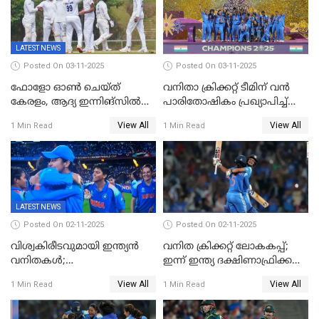
LATEST NEWS
Posted On 03-11-2025
Posted On 03-11-2025
ഫോളോ ഓൺ ചെയ്ത്
വനിതാ ക്രിക്കറ്റ് ടീമിന് വൻ
കേരളം, ആദ്യ ഇന്നിങ്സിൽ
പാരിതോഷികം പ്രഖ്യാപിച്ച്
238 റൺസിന് പുറത്ത്,
BCCI
View All
View All
1 Min Read
1 Min Read
രഞ്ജിയിൽ കർണാടകയ്ക്ക്
കൂറ്റൻ ലീഡ്
LATEST NEWS
Posted On 02-11-2025
Posted On 02-11-2025
വിശ്വകിരീടവുമായി ഇന്ത്യൻ
വനിത ക്രിക്കറ്റ് ലോകകപ്പ്;
വനിതകൾ;
ഇന്ന് ഇന്ത്യ ദക്ഷിണാഫ്രിക്ക
ദക്ഷിണാഫ്രിക്കയെ വീഴ്ത്തി
പോരാട്ടം
View All
View All
1 Min Read
1 Min Read
ഇന്ത്യയ്ക്ക് വനിതാ ക്രിക്കറ്റ്
ലോകകപ്പ്