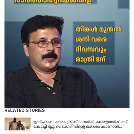
RELATED STORIES
KERALA
ഇതിഹാസ താരം ക്രിസ് ഗെയിൽ കേരളത്തിലേക്ക്;
കൊച്ചി ബ്ലൂ ടൈഗേഴ്സിന്റെ മത്സരം കാണാൻ
എത്തും