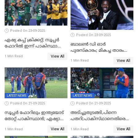
Posted On 23-09-2025
Posted On 23-09-2025
ഏഷ്യ കപ്പ് ക്രിക്കറ്റ്; സൂപ്പര്‍
ബാലണ്‍ ഡി ഓര്‍
ഫോറിൽ ഇന്ന് പാകിസ്ഥാനും
പുരസ്‌കാരം; മികച്ച താരം
ശ്രീലങ്കയും ഏറ്റുമുട്ടും
View All
ഒസ്മാന്‍ ഡെംബല
1 Min Read
View All
1 Min Read
LATEST NEWS
LATEST NEWS
Posted On 21-09-2025
Posted On 21-09-2025
സൂപ്പർ ഫോറിലും ഇന്ത്യയോട്
അടിച്ചുതുടങ്ങി,പിന്നെ
തോറ്റ് പാകിസ്ഥാൻ; ഏഷ്യാ
പതറി;പാകിസ്‌ഥാനെതിരെ
കപ്പിൽ വിജയഭേരി തുടർന്ന്
ഇന്ത്യക്ക് 172 റൺസ്
View All
View All
1 Min Read
1 Min Read
ഇന്ത്യ, അഭിഷേക് ശർമ്മയ്ക്ക്
വിജയലക്ഷ്യം
അർദ്ധ സെഞ്ച്വറി