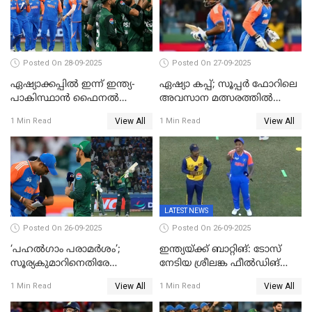
Posted On 28-09-2025
Posted On 27-09-2025
ഏഷ്യാക്കപ്പില്‍ ഇന്ന് ഇന്ത്യ-
ഏഷ്യാ കപ്പ്; സൂപ്പർ ഫോറിലെ
പാകിസ്ഥാന്‍ ഫൈനല്‍
അവസാന മത്സരത്തിൽ
പോരാട്ടം
ഇന്ത്യയ്ക്ക് ജയം
View All
View All
1 Min Read
1 Min Read
LATEST NEWS
Posted On 26-09-2025
Posted On 26-09-2025
‘പഹൽഗാം പരാമർശം’;
ഇന്ത്യയ്ക്ക് ബാറ്റിങ്: ടോസ്
സൂര്യകുമാറിനെതിരേ
നേടിയ ശ്രീലങ്ക ഫീൽഡിങ്
ഐസിസി നടപടി, പാക് താരം
തെരഞ്ഞെടുത്തു
View All
View All
1 Min Read
1 Min Read
ഹാരിസ് റൗഫിനും പിഴ ശിക്ഷ