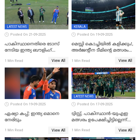
LATEST NEWS
KERALA
Posted On 21-09-2025
Posted On 19-09-2025
പാകിസ്ഥാനെതിരെ ടോസ്
മെസ്സി കൊച്ചിയിൽ കളിക്കും!,
നേടിയ ഇന്ത്യ ബൗളിംഗ്
അർജന്റീന ടീമിന്റെ മത്സരം
തെരഞ്ഞെടുത്തു
കലൂർ സ്റ്റേഡിയത്തിൽ
View All
View All
1 Min Read
1 Min Read
നടത്താൻ ആലോചന
LATEST NEWS
Posted On 19-09-2025
Posted On 17-09-2025
ഏഷ്യാ കപ്പ്; ഇന്ത്യ ഒമാനെ
ട്വിസ്റ്റ്, പാകിസ്ഥാൻ-യുഎഇ
നേരിടും
മത്സരം ഉപേക്ഷിച്ചിട്ടില്ലെന്ന്
ഐസിസി; ഒരു മണിക്കൂറോളം
View All
View All
1 Min Read
1 Min Read
വൈകും; പാക് ടീം ഹോട്ടലിൽ
നിന്ന് ഇറങ്ങിയതായി റിപ്പോർട്ട്