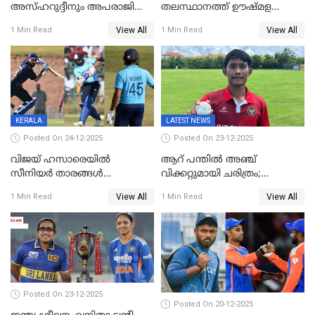
അസ്ഹറുദ്ദീനും അപരാജിതും
തലസ്ഥാനത്ത് ഊഷ്മള
; കർണാടകക്കു മുന്നിൽ 285
സ്വീകരണം, കേരളത്തിലെ ഒരു
View All
View All
1 Min Read
1 Min Read
റൺസ് വിജയലക്ഷ്യമുയർത്തി
മത്സരം ജയിച്ചാൽ ഇന്ത്യയ്ക്കു
കേരളം
പരമ്പര
KERALA
LATEST NEWS
Posted On 24-12-2025
Posted On 23-12-2025
വിജയ് ഹസാരെയിൽ
ആറ് പന്തിൽ അഞ്ച്
സീനിയർ താരങ്ങൾ
വിക്കറ്റുമായി ചരിത്രം;
സെഞ്ച്വറിയുമായി കസറി;
ക്രിക്കറ്റിൽ അപൂർവ
View All
View All
1 Min Read
1 Min Read
സച്ചിന്‍റെ റെക്കോഡ് മറികടന്ന്
റെക്കോഡുമായി
കോഹ്‌ലി, രോഹിത്
ഇന്തോനേഷ്യൻ താരം
വാർണർക്കൊപ്പം
Posted On 23-12-2025
Posted On 20-12-2025