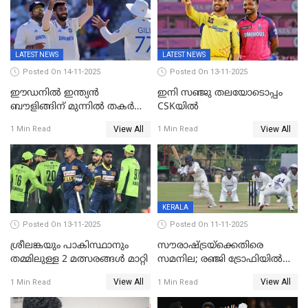
LATEST NEWS
LATEST NEWS
Posted On 14-11-2025
Posted On 13-11-2025
ഈഡനിൽ ഇന്ത്യൻ
ഇനി സഞ്ജു തലയോടൊപ്പം
ബൗളിങ്ങിന് മുന്നിൽ തകർന്ന്
CSKയിൽ
പ്രോട്ടീസ്; 159റൺസിന്‌
View All
View All
1 Min Read
1 Min Read
പുറത്ത്; ബുമ്രയ്ക്ക് അഞ്ച്
വിക്കറ്റ്
KERALA
Posted On 13-11-2025
Posted On 11-11-2025
ശ്രീലങ്കയും പാകിസ്ഥാനും
സൗരാഷ്ട്രയ്‌ക്കെതിരെ
തമ്മിലുള്ള 2 മത്സരങ്ങള്‍ മാറ്റി
സമനില; രഞ്ജി ട്രോഫിയിൽ
കേരളത്തിന് മൂന്ന് പോയിന്റ്
View All
View All
1 Min Read
1 Min Read