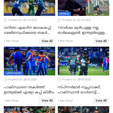
KERALA
Posted On 04-10-2025
Posted On 02-10-2025
വനിതാ ഏകദിന ലോകകപ്പ്;
14വർഷം മുൻപുള്ള നല്ല
ദക്ഷിണാഫ്രിക്കയെ തകർത്ത്
ഓർമകളുണ്ട്, ഇന്ത്യയിലുള്ള
ഇംഗ്ലണ്ട്
അവരെ കാണാൻ
View All
View All
1 Min Read
1 Min Read
കാത്തിരിക്കുന്നു; വരവ്
സ്ഥിരീകരിച്ച് മെസി
LATEST NEWS
Posted On 28-09-2025
Posted On 28-09-2025
പാകിസ്ഥാനെ തകർത്ത്
സ്പിന്നർമാർ സൂപ്പറാക്കി,
ഇന്ത്യയ്ക്ക് ഏഷ്യാ കപ്പ് കിരീടം
പാകിസ്ഥാൻ ഓൾഔട്ട്;
ഇന്ത്യക്ക് 147 റൺസ്
View All
View All
1 Min Read
1 Min Read
വിജയലക്ഷ്യം, കുൽദീപിന് 4
വിക്കറ്റ്