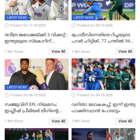
LATEST NEWS
LATEST NEWS
Posted On 11-10-2025
Posted On 09-10-2025
രവീന്ദ്ര ജഡേജയ്ക്ക് 3 വിക്കറ്റ് ;
പ്രോടീസിനെതിരെ റിച്ചയുടെ
ഇന്ത്യയുടെ സ്കോറിന്
പവർ ഹിറ്റിങ്, 77 പന്തില്‍ 94
മുന്നിൽ വെസ്റ്റ് ഇന്‍ഡീസിന്
റണ്‍സ്, 252 റണ്‍സ്
View All
View All
1 Min Read
1 Min Read
നാല് വിക്കറ്റ് നഷ്ടം
ലക്ഷ്യമൊരുക്കി ഇന്ത്യ; 28
വര്‍ഷം പഴക്കമുള്ള ലോക
റെക്കോര്‍ഡ് തകര്‍ത്ത് സ്മൃതി
LATEST NEWS
Posted On 06-10-2025
Posted On 05-10-2025
സഞ്ജുവിന് EPL നിയമനം;
വനിതാ ലോകകപ്പ്; ഇന്ന് ഇന്ത്യ
ഇംഗ്ലീഷ് പ്രീമിയര്‍ ലീഗിന്‍റെ
പാക്കിസ്ഥാന്‍ പോരാട്ടം
ഇന്ത്യയിലെ ബ്രാന്‍ഡ്
View All
View All
1 Min Read
1 Min Read
അംബാസഡര്‍