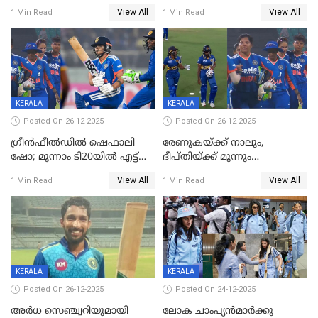
കേരളത്തിന് ഹാപ്പി ന്യൂഇയർ
ശ്രീലങ്കയ്ക്കെതിരായ വനിതാ
View All
View All
1 Min Read
1 Min Read
ടി20 പരമ്പര തൂത്തുവാരി
ഇന്ത്യ
KERALA
KERALA
Posted On 26-12-2025
Posted On 26-12-2025
ഗ്രീന്‍ഫീല്‍ഡില്‍ ഷെഫാലി
രേണുകയ്ക്ക് നാലും,
ഷോ; മൂന്നാം ടി20യിൽ എട്ട്
ദീപ്തിയ്ക്ക് മൂന്നും
വിക്കറ്റ് ജയം; ശ്രീലങ്കന്‍
വിക്കറ്റുകൾ,മൂന്നാം വനിതാ
View All
View All
1 Min Read
1 Min Read
വനിതകള്‍ക്കെതിരായ ടി20
ടി20യിലും ശ്രീലങ്കയ്ക്ക്
പരമ്പര ഇന്ത്യക്ക്
ബാറ്റിംഗ് തകര്‍ച്ച; ഇന്ത്യയ്ക്ക്
വിജയലക്ഷ്യം 113 റൺസ്
KERALA
KERALA
Posted On 26-12-2025
Posted On 24-12-2025
അർധ സെഞ്ച്വറിയുമായി
ലോക ചാംപ്യൻമാർക്കു