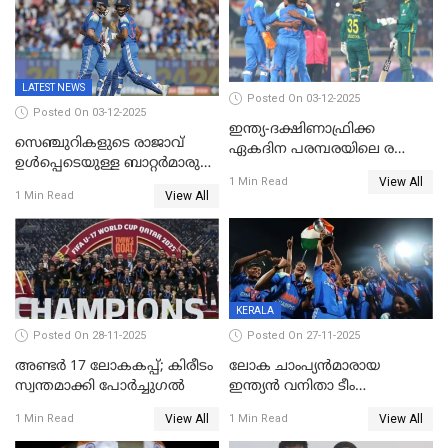
ടി20 പരമ്പരയ്ക്കുള്ള ഇന്ത്യന്‍
ടീമിനെ പ്രഖ്യാപിച്ചു
LATEST NEWS
Posted On 03-12-2025
Posted On 03-12-2025
ഇന്ത്യ-ദക്ഷിണാഫ്രിക്ക
സെഞ്ചുറികളുടെ രാജാവ്
ഏകദിന പരമ്പരയിലെ രണ്ടാം
ഉൾപ്പെടെയുള്ള ബാറ്റർമാരുടെ
മത്സരം ഇന്ന്
View All
ആറാട്ട്; പ്രോട്ടീസിനെതിരെ
1 Min Read
View All
1 Min Read
ഇന്ത്യയ്ക്ക് 358 റൺസ്
KERALA
Posted On 28-11-2025
Posted On 27-11-2025
അണ്ടര്‍ 17 ലോകകപ്പ്; കിരീടം
ലോക ചാംപ്യൻമാരായ
സ്വന്തമാക്കി പോര്‍ച്ചുഗല്‍
ഇന്ത്യൻ വനിതാ ടീം
കേരളത്തിൽ കളിക്കും; 3 ടി20
View All
View All
1 Min Read
1 Min Read
മത്സരങ്ങൾ ​ഗ്രീൻഫീൽഡിൽ