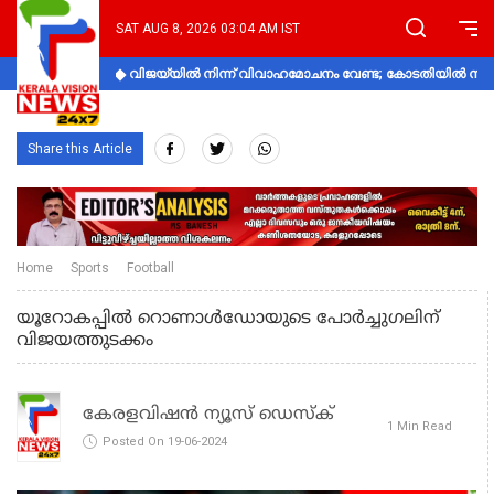
SAT AUG 8, 2026 03:04 AM IST
വിജയ്‌യിൽ നിന്ന് വിവാഹമോചനം വേണ്ട; കോടതിയിൽ നിലപാ
Share this Article
Home
Sports
Football
യൂറോകപ്പില്‍ റൊണാള്‍ഡോയുടെ പോര്‍ച്ചുഗലിന്
വിജയത്തുടക്കം
കേരളവിഷൻ ന്യൂസ് ഡെസ്‌ക്
1 Min Read
Posted On 19-06-2024