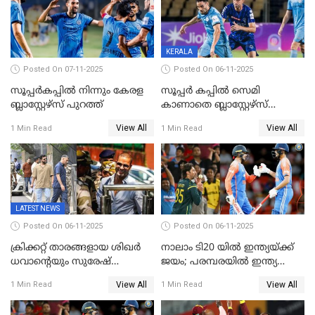
KERALA
Posted On 07-11-2025
Posted On 06-11-2025
സൂപ്പര്‍കപ്പില്‍ നിന്നും കേരള
സൂപ്പർ കപ്പിൽ സെമി
ബ്ലാസ്റ്റേഴ്‌സ് പുറത്ത്
കാണാതെ ബ്ലാസ്റ്റേഴ്സ്
പുറത്ത്
View All
View All
1 Min Read
1 Min Read
LATEST NEWS
Posted On 06-11-2025
Posted On 06-11-2025
ക്രിക്കറ്റ് താരങ്ങളായ ശിഖർ
നാലാം ടി20 യില്‍ ഇന്ത്യയ്ക്ക്
ധവാന്‍റെയും സുരേഷ്
ജയം; പരമ്പരയിൽ ഇന്ത്യ
റെയ്നയുടെയും സ്വത്ത്
മുന്നിൽ
View All
View All
1 Min Read
1 Min Read
കണ്ടുകെട്ടി