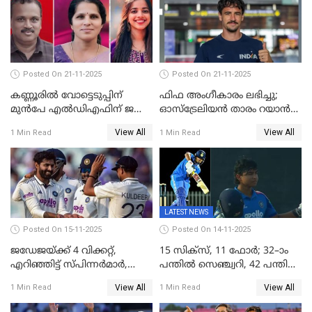
Posted On 21-11-2025
Posted On 21-11-2025
കണ്ണൂരിൽ വോട്ടെടുപ്പിന്
ഫിഫ അംഗീകാരം ലഭിച്ചു;
മുൻപേ എൽഡിഎഫിന് ജയം;
ഓസ്‌ട്രേലിയന്‍ താരം റയാന്‍
മലപ്പട്ടത്തും ആന്തൂരും എതിർ
വില്ല്യംസിന് ഇനി
View All
View All
1 Min Read
1 Min Read
സ്ഥാനാർഥികളില്ല
നീലക്കുപ്പായത്തില്‍ കളിക്കാം
LATEST NEWS
Posted On 15-11-2025
Posted On 14-11-2025
ജഡേജയ്ക്ക് 4 വിക്കറ്റ്,
15 സിക്സ്, 11 ഫോർ; 32–ാം
എറിഞ്ഞിട്ട് സ്പിന്നർമാർ,
പന്തിൽ സെഞ്ച്വറി, 42 പന്തിൽ
രണ്ടാം ഇന്നിങ്സിലും പതറി
144; വൈഭവിന്റെ വെടിക്കെട്ട്
View All
View All
1 Min Read
1 Min Read
പ്രോട്ടീസ്