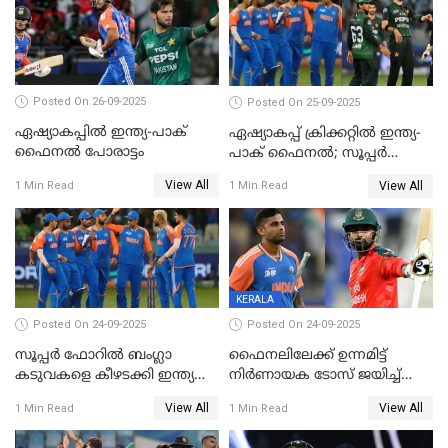
Posted On 26-09-2025
Posted On 25-09-2025
ഏഷ്യാകപ്പില്‍ ഇന്ത്യ-പാക്
ഏഷ്യാകപ്പ് ക്രിക്കറ്റിൽ ഇന്ത്യ-
ഫൈനല്‍ പോരാട്ടം
പാക് ഫൈനല്‍; സൂപ്പർ
ഫോറിൽ ബംഗ്ലാദേശിനെ
View All
View All
1 Min Read
1 Min Read
തോൽപിച്ച് പാകിസ്ഥാൻ
KERALA
Posted On 24-09-2025
Posted On 24-09-2025
സൂപ്പർ ഫോറിൽ ബംഗ്ലാ
ഫൈനലിലേക്ക് ഉന്നമിട്ട്
കടുവകളെ കീഴടക്കി ഇന്ത്യ
നിര്‍ണായക ടോസ് ജയിച്ച്
ഏഷ്യാ കപ്പ് ഫൈനലിൽ
ബംഗ്ലാദേശ്, ഏഷ്യാ കപ്പിൽ
View All
View All
1 Min Read
1 Min Read
ഇന്ത്യയ്ക്ക് ബാറ്റിംഗ്