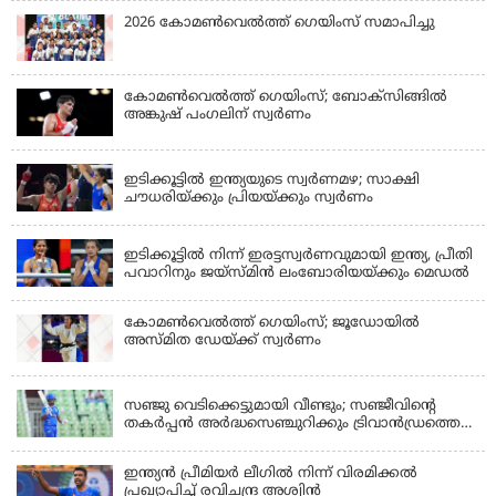
2026 കോമണ്‍വെല്‍ത്ത് ഗെയിംസ് സമാപിച്ചു
കോമണ്‍വെല്‍ത്ത് ഗെയിംസ്; ബോക്‌സിങ്ങില്‍
അങ്കുഷ് പംഗലിന് സ്വര്‍ണം
LATEST NEWS
ഇടിക്കൂട്ടിൽ ഇന്ത്യയുടെ സ്വർണമഴ; സാക്ഷി
ചൗധരിയ്ക്കും പ്രിയയ്ക്കും സ്വർണം
LATEST NEWS
ഇടിക്കൂട്ടിൽ നിന്ന് ഇരട്ടസ്വർണവുമായി ഇന്ത്യ, പ്രീതി
പവാറിനും ജയ്സ്മിന്‍ ലംബോരിയയ്ക്കും മെഡൽ
കോമണ്‍വെല്‍ത്ത് ഗെയിംസ്; ജൂഡോയിൽ
അസ്മിത ഡേയ്ക്ക് സ്വർണം
KERALA
സഞ്ജു വെടിക്കെട്ടുമായി വീണ്ടും; സഞ്ജീവിന്‍റെ
തകർപ്പൻ അർദ്ധസെഞ്ചുറിക്കും ട്രിവാൻഡ്രത്തെ
രക്ഷിക്കാനായില്ല, കൊച്ചി ബ്ലൂ ടൈഗേഴ്സിനു ജയം
ഇന്ത്യന്‍ പ്രീമിയര്‍ ലീഗില്‍ നിന്ന് വിരമിക്കല്‍
പ്രഖ്യാപിച്ച് രവിചന്ദ്ര അശ്വിന്‍