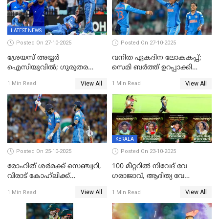
ലക്ഷ്യം 126 റണ്‍സ്
കലാശപ്പോരിന്
LATEST NEWS
Posted On 27-10-2025
Posted On 27-10-2025
ശ്രേയസ് അയ്യര്‍
വനിത ഏകദിന ലോകകപ്പ്;
ഐസിയുവില്‍; ഗുരുതര
സെമി ബര്‍ത്ത് ഉറപ്പാക്കി
പരിക്ക്
ഇന്ത്യന്‍ വനിതകള്‍
View All
View All
1 Min Read
1 Min Read
KERALA
Posted On 25-10-2025
Posted On 23-10-2025
രോഹിത് ശർമക്ക് സെഞ്ച്വറി,
100 മീറ്ററിൽ നിവേദ് വേ​
വിരാട് കോഹ്‍ലിക്ക്
ഗരാജാവ്, ആദിത്യ വേ​
അർധസെഞ്ച്വറി;
ഗറാണി;ജൂനിയർ
View All
View All
1 Min Read
1 Min Read
മുൻനായകരുടെ മികവിൽ
ബോയ്സിലും സബ്‌ജൂനിയർ
ഓസീസിനെതിരെ ഉജ്ജ്വല
ഗേൾസിലും റെക്കോർഡോടെ
ജയം
സ്വർണം, ദേവപ്രിയ 87ലെ