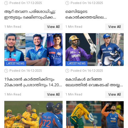
Posted On 17-12-2025
Posted On 16-12-2025
ആറ് തവണ പരിശോധിച്ചു;
മെസിയുടെ
ഇന്ത്യയും ദക്ഷിണാഫ്രിക്കയും
കൊൽക്കത്തയിലെ
തമ്മിലുള്ള നാലാം ട്വന്റി20
പരിപാടിക്കിടെയുണ്ടായ
View All
View All
1 Min Read
1 Min Read
ഉപേക്ഷിച്ചു
സംഘർഷം: കായിക മന്ത്രി
അരൂപ് ബിശ്വാസ് രാജിവച്ചു
LATEST NEWS
LATEST NEWS
Posted On 16-12-2025
Posted On 16-12-2025
19കാരൻ കാർത്തിക്കിനും
കോടികൾ മറിഞ്ഞ
20കാരൻ പ്രശാന്തിനും 14.20
ലേലത്തിൽ വെങ്കടേഷ് അയ്യര്‍
കോടി; കശ്മീരി താരം 8.40
റോയല്‍ ചലഞ്ചേഴ്‌സ്
View All
View All
1 Min Read
1 Min Read
കോടിക്ക് ഡൽഹിയിൽ;
ബംഗളൂരുവില്‍; ക്വിന്റണ്‍ ഡി
മലയാളി താരം വിഘ്നേഷ്
കോക്ക് മുംബൈ
പുത്തുർ രാജസ്ഥാനിൽ
ഇന്ത്യന്‍സില്‍; 25കോടിക്ക്
കാമറൂൺ ഗ്രീൻ
കൊൽക്കത്തയിൽ