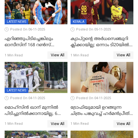
LATEST NEWS
KERALA
Posted On 06-11-2025
Posted On 05-11-2025
എറിഞ്ഞുപിടിച്ചെങ്കിലും
ക്യാപ്റ്റന്റെ അർധസെഞ്ചുറി
ഓസീസിന് 168 റൺസ്
ക്ലിക്കായില്ല; ഒന്നാം ടി20യിൽ
വിജയലക്ഷ്യം നൽകി ഇന്ത്യ
ന‍്യൂസിലൻഡിനെതിരേ
View All
View All
1 Min Read
1 Min Read
വിൻഡീസിന് ജയം
LATEST NEWS
Posted On 04-11-2025
Posted On 04-11-2025
മൊഹ്സിൻ ഖാന് മുന്നിൽ
ട്രോഫിയുമായി ഉറങ്ങുന്ന
പിടിച്ചുനിൽക്കാനായില്ല, 6
ചിത്രം പങ്കുവച്ച് ഹര്‍മന്‍പ്രീത്
വിക്കറ്റ്, കര്‍ണാടകക്കെതിരെ
കൗര്‍
View All
View All
1 Min Read
1 Min Read
കേരളത്തിന് ഇന്നിംഗ്സ്
തോല്‍വി