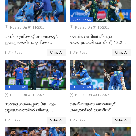
LATEST NEWS
Posted On 01-11-2025
Posted On 31-10-2025
വനിത ക്രിക്കറ്റ് ലോകകപ്പ്;
മെൽബണിൽ മിന്നും
ഇന്ത്യ ദക്ഷിണാഫ്രിക്ക
ജയവുമായി ഓസിസ്; 13.2
പോരാട്ടം
ഓവറിൽ കളി തീർത്തു;
View All
View All
1 Min Read
1 Min Read
പരമ്പരയിൽ ലീഡ്
LATEST NEWS
LATEST NEWS
Posted On 31-10-2025
Posted On 30-10-2025
സഞ്ജു ഉൾപ്പെടെ 9പേരും
ജെമീമയുടെ സെഞ്ചുറി
ഒറ്റയക്കത്തിൽ വീണു;
കരുത്തിൽ ഓസിസ്
രണ്ടക്കം കടന്നത്അഭിഷേകും
റെക്കോർഡ് സ്കോർ
View All
View All
1 Min Read
1 Min Read
ഹര്‍ഷിതും മാത്രം;
തകർന്നു; അഞ്ച് വിക്കറ്റ്
മെല്‍ബണില്‍
ജയവുമായി ഇന്ത്യൻ
ഇന്ത്യയ്‌ക്കെതിരെ ഓസീസ്
വനിതകൾ ലോകകപ്പ്