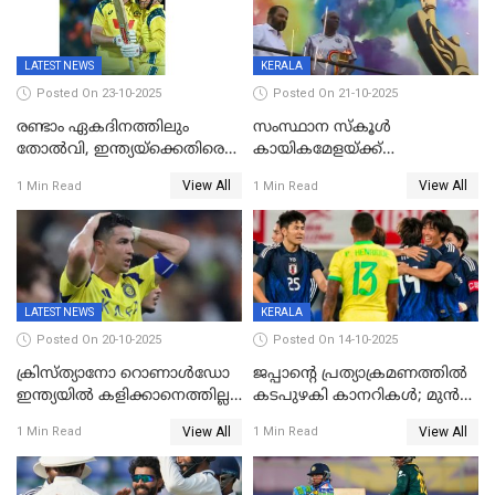
റെക്കോർഡ് തിരുത്തി
LATEST NEWS
KERALA
Posted On 23-10-2025
Posted On 21-10-2025
രണ്ടാം ഏകദിനത്തിലും
സംസ്ഥാന സ്കൂൾ
തോൽവി, ഇന്ത്യയ്‌ക്കെതിരെ
കായികമേളയ്ക്ക്
പരമ്പര നേടി ഓസ്‌ട്രേലിയ
തിരിതെളിഞ്ഞു; സ്കൂൾ
View All
View All
1 Min Read
1 Min Read
ഒളിംപിക്‌സിന്റെ ഉദ്‌ഘാടനം
നിർവഹിച്ച് ധനമന്ത്രി K N
ബാലഗോപാൽ;ദീപശിഖ
തെളിയിച്ച് I M വിജയൻ
LATEST NEWS
KERALA
Posted On 20-10-2025
Posted On 14-10-2025
ക്രിസ്ത്യാനോ റൊണാൾഡോ
ജപ്പാന്റെ പ്രത്യാക്രമണത്തിൽ
ഇന്ത്യയിൽ കളിക്കാനെത്തില്ല;
കടപുഴകി കാനറികൾ; മുൻ
അൽ നസർ സ്ക്വാഡിൽ
ലോകചാമ്പ്യന്മാർക്കെതിരെ
View All
View All
1 Min Read
1 Min Read
ഉൾപ്പെടുത്തിയില്ല
ജപ്പാന്റെ ആദ്യ ജയം