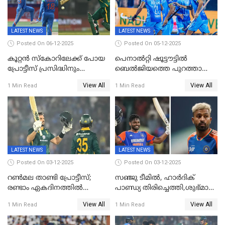
LATEST NEWS
LATEST NEWS
Posted On 06-12-2025
Posted On 05-12-2025
കൂറ്റൻ സ്കോറിലേക്ക് പോയ
പെനാൽറ്റി ഷൂട്ടൗട്ടിൽ
പ്രോട്ടീസ് പ്രസിദ്ധിനും
ബെൽജിയത്തെ പുറത്താക്കി;
കുൽദീപിനും മുന്നിൽ
ജൂനിയർ ഹോക്കി
View All
View All
1 Min Read
1 Min Read
അടിതെറ്റി, ഇന്ത്യക്ക് 271
ലോകകപ്പിൽ ഇന്ത്യ
റണ്‍സ് വിജയലക്ഷ്യം
സെമിയിൽ
LATEST NEWS
LATEST NEWS
Posted On 03-12-2025
Posted On 03-12-2025
റണ്‍മല താണ്ടി പ്രോട്ടീസ്;
സഞ്ജു ടീമില്‍, ഹാര്‍ദിക്
രണ്ടാം ഏകദിനത്തില്‍
പാണ്ഡ്യ തിരിച്ചെത്തി,​ശുഭ്മാൻ
ഇന്ത്യക്ക് തോല്‍വി, പരമ്പര
ഗിൽ കളിക്കും, ജയ്സ്വാൾ
View All
View All
1 Min Read
1 Min Read
ഒപ്പത്തിനൊപ്പം
ഇല്ല;
ദക്ഷിണാഫ്രിക്കയ്‌ക്കെതിരായ