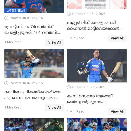
LATEST NEWS
Posted On 07-12-2025
Posted On 09-12-2025
സൂപ്പർ ലീഗ് കേരള സെമി
പ്രോട്ടീസിനെ 74റൺസിന്‌
ഫൈനൽ മാറ്റിവെയ്ക്കാൻ
പൊളിച്ചടുക്കി; 101 റൺസിന്റെ
നിർദേശം
View All
വൻജയം, ടി20യിൽ 100
1 Min Read
View All
1 Min Read
വിക്കറ്റ് തികയ്ക്കുന്ന
താരമായി ബുമ്ര
Posted On 07-12-2025
Posted On 06-12-2025
ദക്ഷിണാഫ്രിക്കയ്‌ക്കെതിരായ
കന്നി സെഞ്ച്വറിയുമായി
ഏകദിന പരമ്പര സ്വന്തമാക്കി
ജയ്‌സ്വാൾ; മൂന്നാം
ഇന്ത്യ
View All
ഏകദിനത്തിൽ
1 Min Read
View All
1 Min Read
പ്രോട്ടീസിനെതിരെ ജയം,
പരമ്പര