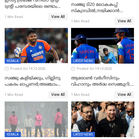
ഇന്ത്യ ശ്രീലങ്ക വനിതാ ട്വന്റി
സഞ്ജു ടി20 ലോകകപ്പ്
ട്വന്റി പരമ്പരയിലെ രണ്ടാം
സ്‌ക്വാഡിൽ,നയിക്കാൻ
മത്സരം ഇന്ന്
View All
സൂര്യകുമാർ, ഇന്ത്യൻ ടീമിനെ
1 Min Read
View All
1 Min Read
പ്രഖ്യാപിച്ച് ബി.സി.സി.ഐ
KERALA
LATEST NEWS
Posted On 19-12-2025
Posted On 19-12-2025
സഞ്ജു കളിയ്ക്കും, ഗില്ലിനു
ആരോൺ വർഗീസിനും
പകരം ഓപ്പണർ;അഞ്ചാം
വിഹാനും അർദ്ധ സെഞ്ചുറി;
ട്വന്റി20യിൽ ഇന്ത്യൻ ടീമിൽ 3
അണ്ടര്‍ 19 ഏഷ്യാ കപ്പിൽ
View All
View All
1 Min Read
1 Min Read
മാറ്റം
ഇന്ത്യ ഫൈനലിൽ
KERALA
LATEST NEWS