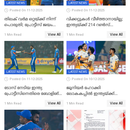
LATEST NEWS
LATEST NEWS
Posted On 11-12-2025
Posted On 11-12-2025
തിലക് വർമ ഒറ്റയ്ക്ക് നിന്ന്
വിക്കറ്റുകൾ വീഴ്ത്താനായില്ല;
പൊരുതി; പ്രോട്ടീസ് ജയം
ഇന്ത്യയ്ക്ക് 214 റൺസ്
പിടിച്ചെടുത്തു
വിജയലക്ഷ്യം; ക്വിന്റൻ
View All
View All
1 Min Read
1 Min Read
ഡികോക്ക് കസറി
LATEST NEWS
LATEST NEWS
Posted On 11-12-2025
Posted On 10-12-2025
ടോസ് നേടിയ ഇന്ത്യ
ജൂനിയര്‍ ഹോക്കി
പ്രോട്ടീസിനെതിരെ ബോളിങ്
ലോകകപ്പിൽ ഇന്ത്യയ്ക്ക്
തെരഞ്ഞെടുത്തു
വെങ്കലം
View All
View All
1 Min Read
1 Min Read