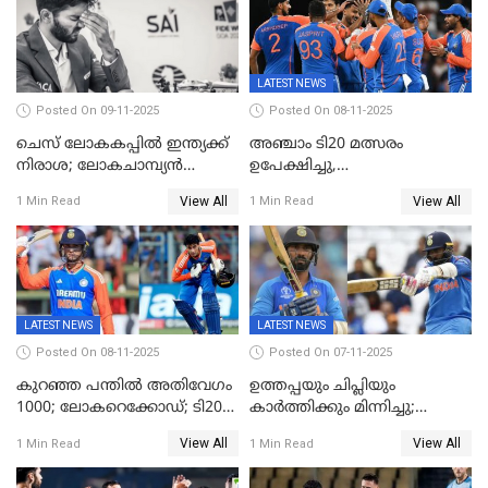
LATEST NEWS
Posted On 09-11-2025
Posted On 08-11-2025
ചെസ് ലോകകപ്പില്‍ ഇന്ത്യക്ക്
അഞ്ചാം ടി20 മത്സരം
നിരാശ; ലോകചാമ്പ്യന്‍
ഉപേക്ഷിച്ചു,
ഡി.ഗുകേഷ് പുറത്ത്
ഓസീസിനെതിരായ പരമ്പര
View All
View All
1 Min Read
1 Min Read
ജയിച്ച് ഇന്ത്യ
LATEST NEWS
LATEST NEWS
Posted On 08-11-2025
Posted On 07-11-2025
കുറഞ്ഞ പന്തിൽ അതിവേഗം
ഉത്തപ്പയും ചിപ്ലിയും
1000; ലോകറെക്കോഡ്; ടി20
കാർത്തിക്കും മിന്നിച്ചു;
ക്രിക്കറ്റില്‍
പാക്കിസ്ഥാനെ തകർത്ത്
View All
View All
1 Min Read
1 Min Read
അപൂര്‍വനേട്ടവുമായി
ഇന്ത്യ; ഹോങ്കോങ് സിക്സസ്
അഭിഷേക് ശർമ
ക്രിക്കറ്റ് ടൂർണമെന്റിൽ ജയം