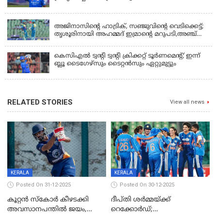
KERALA
അജിനാസിന്റെ ഹാട്രിക്, സഞ്ജുവിന്റെ വെടിക്കെട്ട്;
തൃശൂരിനായി അഹമ്മദ് ഇമ്രാന്റെ മറുപടി,അഞ്ച്
വിക്കറ്റ് ജയവുമായി ടൈറ്റൻസ്
കെസിഎൽ ട്വൻ്റി ട്വൻ്റി ക്രിക്കറ്റ് ടൂർണമെൻ്റ്; ഇന്ന്
ബ്ലൂ ടൈഗേഴ്സും ടൈറ്റൻസും ഏറ്റുമുട്ടും
RELATED STORIES
View all news
KERALA
KERALA
Posted On 31-12-2025
Posted On 30-12-2025
കൂറ്റൻ സ്കോർ കീഴടക്കി
ദീപ്തി ശർമ്മയ്ക്ക്
അവസാനപന്തിൽ ജയം,
റെക്കോർഡ്;