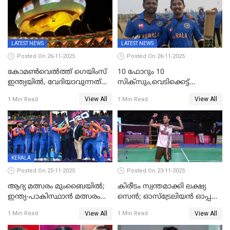
LATEST NEWS
LATEST NEWS
Posted On 26-11-2025
Posted On 26-11-2025
കോമൺവെൽത്ത് ഗെയിംസ്
10 ഫോറും 10
ഇന്ത്യയിൽ, വേദിയാവുന്നത്
സിക്‌സും,വെടിക്കെട്ട്
അഹമ്മദാബാദ്
സെഞ്ചുറിയുമായി രോഹന്‍,
View All
View All
1 Min Read
1 Min Read
അര്‍ധ സെഞ്ചുറിയുമായി
സഞ്ജു; ഒഡിഷയെ 10
വിക്കറ്റിന് തകര്‍ത്ത് കേരളം
KERALA
Posted On 25-11-2025
Posted On 23-11-2025
ആദ്യ മത്സരം മുംബൈയിൽ;
കിരീടം സ്വന്തമാക്കി ലക്ഷ്യ
ഇന്ത്യ-പാകിസ്ഥാൻ മത്സരം
സെന്‍; ഓസ്ട്രേലിയന്‍ ഓപ്പണ്‍
ഫെബ്രുവരി 15ന്; ടി20
ബാഡ്മിൻ്റൺ
View All
View All
1 Min Read
1 Min Read
ലോകകപ്പിന്‍റെ മത്സരക്രമം
പ്രഖ്യാപിച്ചു