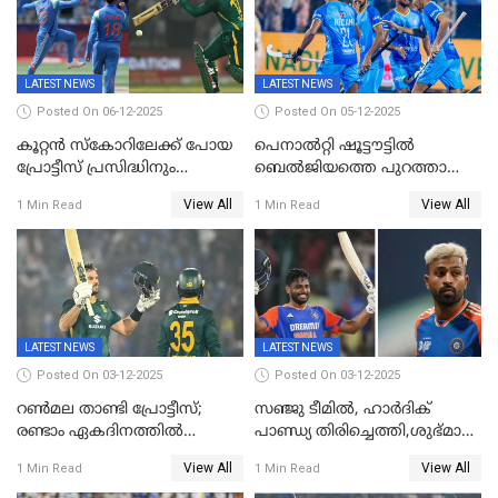
LATEST NEWS
LATEST NEWS
Posted On 06-12-2025
Posted On 05-12-2025
കൂറ്റൻ സ്കോറിലേക്ക് പോയ
പെനാൽറ്റി ഷൂട്ടൗട്ടിൽ
പ്രോട്ടീസ് പ്രസിദ്ധിനും
ബെൽജിയത്തെ പുറത്താക്കി;
കുൽദീപിനും മുന്നിൽ
ജൂനിയർ ഹോക്കി
View All
View All
1 Min Read
1 Min Read
അടിതെറ്റി, ഇന്ത്യക്ക് 271
ലോകകപ്പിൽ ഇന്ത്യ
റണ്‍സ് വിജയലക്ഷ്യം
സെമിയിൽ
LATEST NEWS
LATEST NEWS
Posted On 03-12-2025
Posted On 03-12-2025
റണ്‍മല താണ്ടി പ്രോട്ടീസ്;
സഞ്ജു ടീമില്‍, ഹാര്‍ദിക്
രണ്ടാം ഏകദിനത്തില്‍
പാണ്ഡ്യ തിരിച്ചെത്തി,​ശുഭ്മാൻ
ഇന്ത്യക്ക് തോല്‍വി, പരമ്പര
ഗിൽ കളിക്കും, ജയ്സ്വാൾ
View All
View All
1 Min Read
1 Min Read
ഒപ്പത്തിനൊപ്പം
ഇല്ല;