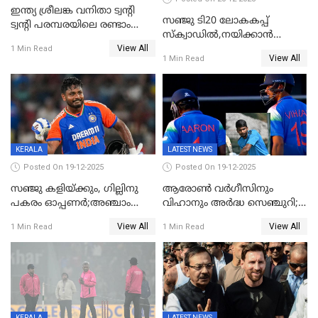
ഇന്ത്യ ശ്രീലങ്ക വനിതാ ട്വന്റി
സഞ്ജു ടി20 ലോകകപ്പ്
ട്വന്റി പരമ്പരയിലെ രണ്ടാം
സ്‌ക്വാഡിൽ,നയിക്കാൻ
മത്സരം ഇന്ന്
View All
സൂര്യകുമാർ, ഇന്ത്യൻ ടീമിനെ
1 Min Read
View All
1 Min Read
പ്രഖ്യാപിച്ച് ബി.സി.സി.ഐ
KERALA
LATEST NEWS
Posted On 19-12-2025
Posted On 19-12-2025
സഞ്ജു കളിയ്ക്കും, ഗില്ലിനു
ആരോൺ വർഗീസിനും
പകരം ഓപ്പണർ;അഞ്ചാം
വിഹാനും അർദ്ധ സെഞ്ചുറി;
ട്വന്റി20യിൽ ഇന്ത്യൻ ടീമിൽ 3
അണ്ടര്‍ 19 ഏഷ്യാ കപ്പിൽ
View All
View All
1 Min Read
1 Min Read
മാറ്റം
ഇന്ത്യ ഫൈനലിൽ
KERALA
LATEST NEWS