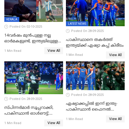
KERALA
LATEST NEWS
Posted On 02-10-2025
Posted On 28-09-2025
14വർഷം മുൻപുള്ള നല്ല
പാകിസ്ഥാനെ തകർത്ത്
ഓർമകളുണ്ട്, ഇന്ത്യയിലുള്ള
ഇന്ത്യയ്ക്ക് ഏഷ്യാ കപ്പ് കിരീടം
അവരെ കാണാൻ
View All
1 Min Read
കാത്തിരിക്കുന്നു; വരവ്
View All
1 Min Read
സ്ഥിരീകരിച്ച് മെസി
Posted On 28-09-2025
Posted On 28-09-2025
ഏഷ്യാക്കപ്പില്‍ ഇന്ന് ഇന്ത്യ-
സ്പിന്നർമാർ സൂപ്പറാക്കി,
പാകിസ്ഥാന്‍ ഫൈനല്‍
പാകിസ്ഥാൻ ഓൾഔട്ട്;
പോരാട്ടം
View All
ഇന്ത്യക്ക് 147 റൺസ്
1 Min Read
View All
1 Min Read
വിജയലക്ഷ്യം, കുൽദീപിന് 4