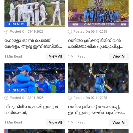
LATEST NEWS
Posted On 03-11-2025
Posted On 03-11-2025
ഫോളോ ഓൺ ചെയ്ത്
വനിതാ ക്രിക്കറ്റ് ടീമിന് വൻ
കേരളം, ആദ്യ ഇന്നിങ്സിൽ
പാരിതോഷികം പ്രഖ്യാപിച്ച്
238 റൺസിന് പുറത്ത്,
BCCI
View All
View All
1 Min Read
1 Min Read
രഞ്ജിയിൽ കർണാടകയ്ക്ക്
കൂറ്റൻ ലീഡ്
LATEST NEWS
Posted On 02-11-2025
Posted On 02-11-2025
വിശ്വകിരീടവുമായി ഇന്ത്യൻ
വനിത ക്രിക്കറ്റ് ലോകകപ്പ്;
വനിതകൾ;
ഇന്ന് ഇന്ത്യ ദക്ഷിണാഫ്രിക്ക
ദക്ഷിണാഫ്രിക്കയെ വീഴ്ത്തി
പോരാട്ടം
View All
View All
1 Min Read
1 Min Read
ഇന്ത്യയ്ക്ക് വനിതാ ക്രിക്കറ്റ്
ലോകകപ്പ്