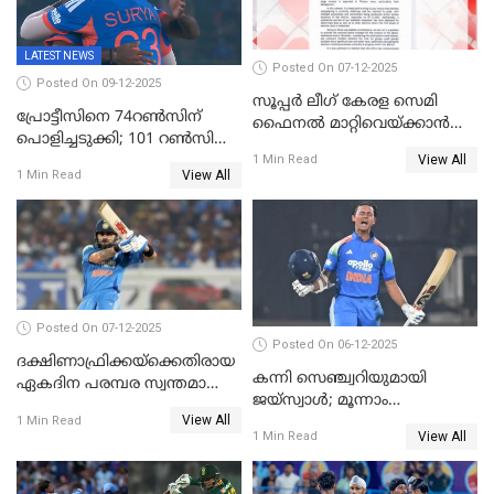
LATEST NEWS
Posted On 07-12-2025
Posted On 09-12-2025
സൂപ്പർ ലീഗ് കേരള സെമി
പ്രോട്ടീസിനെ 74റൺസിന്‌
ഫൈനൽ മാറ്റിവെയ്ക്കാൻ
പൊളിച്ചടുക്കി; 101 റൺസിന്റെ
നിർദേശം
View All
വൻജയം, ടി20യിൽ 100
1 Min Read
View All
1 Min Read
വിക്കറ്റ് തികയ്ക്കുന്ന
താരമായി ബുമ്ര
Posted On 07-12-2025
Posted On 06-12-2025
ദക്ഷിണാഫ്രിക്കയ്‌ക്കെതിരായ
കന്നി സെഞ്ച്വറിയുമായി
ഏകദിന പരമ്പര സ്വന്തമാക്കി
ജയ്‌സ്വാൾ; മൂന്നാം
ഇന്ത്യ
View All
ഏകദിനത്തിൽ
1 Min Read
View All
1 Min Read
പ്രോട്ടീസിനെതിരെ ജയം,
പരമ്പര