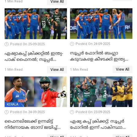
View All
1 Min Read
Posted On 24-09-2025
Posted On 25-09-2025
സൂപ്പർ ഫോറിൽ ബംഗ്ലാ
ഏഷ്യാകപ്പ് ക്രിക്കറ്റിൽ ഇന്ത്യ-
കടുവകളെ കീഴടക്കി ഇന്ത്യ
പാക് ഫൈനല്‍; സൂപ്പർ
ഏഷ്യാ കപ്പ് ഫൈനലിൽ
ഫോറിൽ ബംഗ്ലാദേശിനെ
View All
View All
1 Min Read
1 Min Read
തോൽപിച്ച് പാകിസ്ഥാൻ
KERALA
Posted On 24-09-2025
Posted On 23-09-2025
ഫൈനലിലേക്ക് ഉന്നമിട്ട്
ഏഷ്യ കപ്പ് ക്രിക്കറ്റ്; സൂപ്പര്‍
നിര്‍ണായക ടോസ് ജയിച്ച്
ഫോറിൽ ഇന്ന് പാകിസ്ഥാനും
ബംഗ്ലാദേശ്, ഏഷ്യാ കപ്പിൽ
ശ്രീലങ്കയും ഏറ്റുമുട്ടും