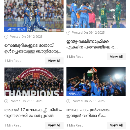
ദക്ഷിണാഫ്രിക്കയ്‌ക്കെതിരായ
ടി20 പരമ്പരയ്ക്കുള്ള ഇന്ത്യന്‍
ടീമിനെ പ്രഖ്യാപിച്ചു
LATEST NEWS
Posted On 03-12-2025
Posted On 03-12-2025
ഇന്ത്യ-ദക്ഷിണാഫ്രിക്ക
സെഞ്ചുറികളുടെ രാജാവ്
ഏകദിന പരമ്പരയിലെ രണ്ടാം
ഉൾപ്പെടെയുള്ള ബാറ്റർമാരുടെ
മത്സരം ഇന്ന്
View All
ആറാട്ട്; പ്രോട്ടീസിനെതിരെ
1 Min Read
View All
1 Min Read
ഇന്ത്യയ്ക്ക് 358 റൺസ്
KERALA
Posted On 28-11-2025
Posted On 27-11-2025
അണ്ടര്‍ 17 ലോകകപ്പ്; കിരീടം
ലോക ചാംപ്യൻമാരായ
സ്വന്തമാക്കി പോര്‍ച്ചുഗല്‍
ഇന്ത്യൻ വനിതാ ടീം
കേരളത്തിൽ കളിക്കും; 3 ടി20
View All
View All
1 Min Read
1 Min Read
മത്സരങ്ങൾ ​ഗ്രീൻഫീൽഡിൽ