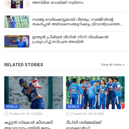
അസ്മിത ഡേയ്ക്ക് സ്വർണം
KERALA
സഞ്ജു വെടിക്കെട്ടുമായി വീണ്ടും; സഞ്ജീവിന്‍റെ
തകർപ്പൻ അർദ്ധസെഞ്ചുറിക്കും ട്രിവാൻഡ്രത്തെ
രക്ഷിക്കാനായില്ല, കൊച്ചി ബ്ലൂ ടൈഗേഴ്സിനു ജയം
ഇന്ത്യന്‍ പ്രീമിയര്‍ ലീഗില്‍ നിന്ന് വിരമിക്കല്‍
പ്രഖ്യാപിച്ച് രവിചന്ദ്ര അശ്വിന്‍
RELATED STORIES
View all news
KERALA
KERALA
Posted On 31-12-2025
Posted On 30-12-2025
കൂറ്റൻ സ്കോർ കീഴടക്കി
ദീപ്തി ശർമ്മയ്ക്ക്
അവസാനപന്തിൽ ജയം,
റെക്കോർഡ്;