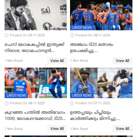
LATEST NEWS
Posted On 09-11-2025
Posted On 08-11-2025
ചെസ് ലോകകപ്പില്‍ ഇന്ത്യക്ക്
അഞ്ചാം ടി20 മത്സരം
നിരാശ; ലോകചാമ്പ്യന്‍
ഉപേക്ഷിച്ചു,
ഡി.ഗുകേഷ് പുറത്ത്
ഓസീസിനെതിരായ പരമ്പര
View All
View All
1 Min Read
1 Min Read
ജയിച്ച് ഇന്ത്യ
LATEST NEWS
LATEST NEWS
Posted On 08-11-2025
Posted On 07-11-2025
കുറഞ്ഞ പന്തിൽ അതിവേഗം
ഉത്തപ്പയും ചിപ്ലിയും
1000; ലോകറെക്കോഡ്; ടി20
കാർത്തിക്കും മിന്നിച്ചു;
ക്രിക്കറ്റില്‍
പാക്കിസ്ഥാനെ തകർത്ത്
View All
View All
1 Min Read
1 Min Read
അപൂര്‍വനേട്ടവുമായി
ഇന്ത്യ; ഹോങ്കോങ് സിക്സസ്