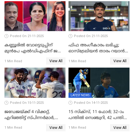
പ്രഖ്യാപിച്ചു
Posted On 21-11-2025
Posted On 21-11-2025
കണ്ണൂരിൽ വോട്ടെടുപ്പിന്
ഫിഫ അംഗീകാരം ലഭിച്ചു;
മുൻപേ എൽഡിഎഫിന് ജയം;
ഓസ്‌ട്രേലിയന്‍ താരം റയാന്‍
മലപ്പട്ടത്തും ആന്തൂരും എതിർ
വില്ല്യംസിന് ഇനി
View All
View All
1 Min Read
1 Min Read
സ്ഥാനാർഥികളില്ല
നീലക്കുപ്പായത്തില്‍ കളിക്കാം
LATEST NEWS
Posted On 15-11-2025
Posted On 14-11-2025
ജഡേജയ്ക്ക് 4 വിക്കറ്റ്,
15 സിക്സ്, 11 ഫോർ; 32–ാം
എറിഞ്ഞിട്ട് സ്പിന്നർമാർ,
പന്തിൽ സെഞ്ച്വറി, 42 പന്തിൽ
രണ്ടാം ഇന്നിങ്സിലും പതറി
144; വൈഭവിന്റെ വെടിക്കെട്ട്
View All
View All
1 Min Read
1 Min Read
പ്രോട്ടീസ്