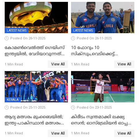
LATEST NEWS
LATEST NEWS
Posted On 26-11-2025
Posted On 26-11-2025
കോമൺവെൽത്ത് ഗെയിംസ്
10 ഫോറും 10
ഇന്ത്യയിൽ, വേദിയാവുന്നത്
സിക്‌സും,വെടിക്കെട്ട്
അഹമ്മദാബാദ്
സെഞ്ചുറിയുമായി രോഹന്‍,
View All
View All
1 Min Read
1 Min Read
അര്‍ധ സെഞ്ചുറിയുമായി
സഞ്ജു; ഒഡിഷയെ 10
വിക്കറ്റിന് തകര്‍ത്ത് കേരളം
KERALA
Posted On 25-11-2025
Posted On 23-11-2025
ആദ്യ മത്സരം മുംബൈയിൽ;
കിരീടം സ്വന്തമാക്കി ലക്ഷ്യ
ഇന്ത്യ-പാകിസ്ഥാൻ മത്സരം
സെന്‍; ഓസ്ട്രേലിയന്‍ ഓപ്പണ്‍
ഫെബ്രുവരി 15ന്; ടി20
ബാഡ്മിൻ്റൺ
View All
View All
1 Min Read
1 Min Read
ലോകകപ്പിന്‍റെ മത്സരക്രമം