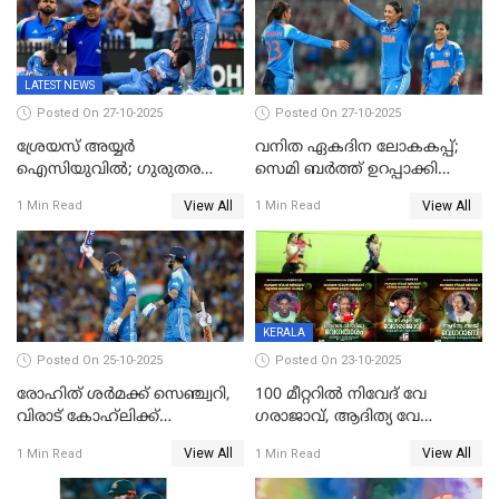
ഇന്ത്യയ്‌ക്കെതിരെ ഓസീസ്
വനിതകൾ ലോകകപ്പ്
ലക്ഷ്യം 126 റണ്‍സ്
കലാശപ്പോരിന്
LATEST NEWS
Posted On 27-10-2025
Posted On 27-10-2025
ശ്രേയസ് അയ്യര്‍
വനിത ഏകദിന ലോകകപ്പ്;
ഐസിയുവില്‍; ഗുരുതര
സെമി ബര്‍ത്ത് ഉറപ്പാക്കി
പരിക്ക്
ഇന്ത്യന്‍ വനിതകള്‍
View All
View All
1 Min Read
1 Min Read
KERALA
Posted On 25-10-2025
Posted On 23-10-2025
രോഹിത് ശർമക്ക് സെഞ്ച്വറി,
100 മീറ്ററിൽ നിവേദ് വേ​
വിരാട് കോഹ്‍ലിക്ക്
ഗരാജാവ്, ആദിത്യ വേ​
അർധസെഞ്ച്വറി;
ഗറാണി;ജൂനിയർ
View All
View All
1 Min Read
1 Min Read
മുൻനായകരുടെ മികവിൽ
ബോയ്സിലും സബ്‌ജൂനിയർ
ഓസീസിനെതിരെ ഉജ്ജ്വല
ഗേൾസിലും റെക്കോർഡോടെ