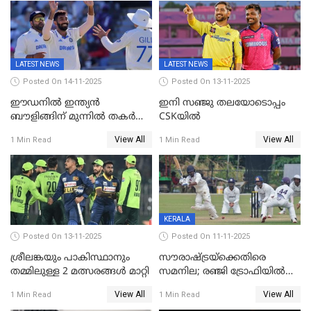
LATEST NEWS
LATEST NEWS
Posted On 14-11-2025
Posted On 13-11-2025
ഈഡനിൽ ഇന്ത്യൻ
ഇനി സഞ്ജു തലയോടൊപ്പം
ബൗളിങ്ങിന് മുന്നിൽ തകർന്ന്
CSKയിൽ
പ്രോട്ടീസ്; 159റൺസിന്‌
View All
View All
1 Min Read
1 Min Read
പുറത്ത്; ബുമ്രയ്ക്ക് അഞ്ച്
വിക്കറ്റ്
KERALA
Posted On 13-11-2025
Posted On 11-11-2025
ശ്രീലങ്കയും പാകിസ്ഥാനും
സൗരാഷ്ട്രയ്‌ക്കെതിരെ
തമ്മിലുള്ള 2 മത്സരങ്ങള്‍ മാറ്റി
സമനില; രഞ്ജി ട്രോഫിയിൽ
കേരളത്തിന് മൂന്ന് പോയിന്റ്
View All
View All
1 Min Read
1 Min Read