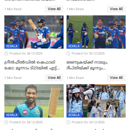
കേരളത്തിന് ഹാപ്പി ന്യൂഇയർ
ശ്രീലങ്കയ്ക്കെതിരായ വനിതാ
View All
View All
1 Min Read
1 Min Read
ടി20 പരമ്പര തൂത്തുവാരി
ഇന്ത്യ
KERALA
KERALA
Posted On 26-12-2025
Posted On 26-12-2025
ഗ്രീന്‍ഫീല്‍ഡില്‍ ഷെഫാലി
രേണുകയ്ക്ക് നാലും,
ഷോ; മൂന്നാം ടി20യിൽ എട്ട്
ദീപ്തിയ്ക്ക് മൂന്നും
വിക്കറ്റ് ജയം; ശ്രീലങ്കന്‍
വിക്കറ്റുകൾ,മൂന്നാം വനിതാ
View All
View All
1 Min Read
1 Min Read
വനിതകള്‍ക്കെതിരായ ടി20
ടി20യിലും ശ്രീലങ്കയ്ക്ക്
പരമ്പര ഇന്ത്യക്ക്
ബാറ്റിംഗ് തകര്‍ച്ച; ഇന്ത്യയ്ക്ക്
വിജയലക്ഷ്യം 113 റൺസ്
KERALA
KERALA
Posted On 26-12-2025
Posted On 24-12-2025