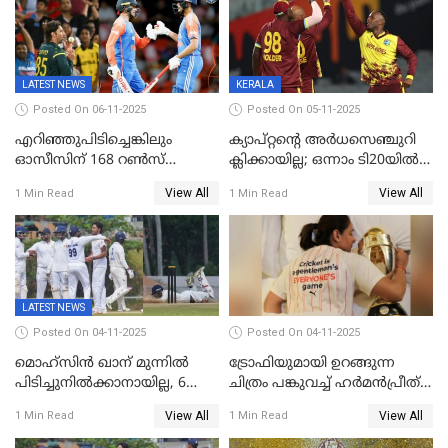
LATEST NEWS
KERALA
Posted On 06-11-2025
Posted On 05-11-2025
എറിഞ്ഞുപിടിച്ചെങ്കിലും
ക്യാപ്റ്റന്റെ അർധസെഞ്ചുറി
ഓസീസിന് 168 റൺസ്
ക്ലിക്കായില്ല; ഒന്നാം ടി20യിൽ
വിജയലക്ഷ്യം നൽകി ഇന്ത്യ
ന‍്യൂസിലൻഡിനെതിരേ
View All
View All
1 Min Read
1 Min Read
വിൻഡീസിന് ജയം
LATEST NEWS
Posted On 04-11-2025
Posted On 04-11-2025
മൊഹ്സിൻ ഖാന് മുന്നിൽ
ട്രോഫിയുമായി ഉറങ്ങുന്ന
പിടിച്ചുനിൽക്കാനായില്ല, 6
ചിത്രം പങ്കുവച്ച് ഹര്‍മന്‍പ്രീത്
വിക്കറ്റ്, കര്‍ണാടകക്കെതിരെ
കൗര്‍
View All
View All
1 Min Read
1 Min Read
കേരളത്തിന് ഇന്നിംഗ്സ്
തോല്‍വി