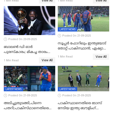
View All
View All
1 Min Read
1 Min Read
ഇന്ത്യയ്ക്ക് ബാറ്റിംഗ്
LATEST NEWS
Posted On 21-09-2025
Posted On 23-09-2025
സൂപ്പർ ഫോറിലും ഇന്ത്യയോട്
ബാലണ്‍ ഡി ഓര്‍
തോറ്റ് പാകിസ്ഥാൻ; ഏഷ്യാ
പുരസ്‌കാരം; മികച്ച താരം
കപ്പിൽ വിജയഭേരി തുടർന്ന്
View All
ഒസ്മാന്‍ ഡെംബല
1 Min Read
ഇന്ത്യ, അഭിഷേക് ശർമ്മയ്ക്ക്
View All
1 Min Read
അർദ്ധ സെഞ്ച്വറി
LATEST NEWS
LATEST NEWS
Posted On 21-09-2025
Posted On 21-09-2025
അടിച്ചുതുടങ്ങി,പിന്നെ
പാകിസ്ഥാനെതിരെ ടോസ്
പതറി;പാകിസ്‌ഥാനെതിരെ
നേടിയ ഇന്ത്യ ബൗളിംഗ്