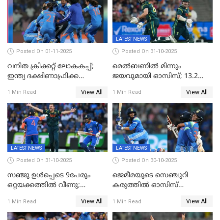
LATEST NEWS
Posted On 01-11-2025
Posted On 31-10-2025
വനിത ക്രിക്കറ്റ് ലോകകപ്പ്;
മെൽബണിൽ മിന്നും
ഇന്ത്യ ദക്ഷിണാഫ്രിക്ക
ജയവുമായി ഓസിസ്; 13.2
പോരാട്ടം
ഓവറിൽ കളി തീർത്തു;
View All
View All
1 Min Read
1 Min Read
പരമ്പരയിൽ ലീഡ്
LATEST NEWS
LATEST NEWS
Posted On 31-10-2025
Posted On 30-10-2025
സഞ്ജു ഉൾപ്പെടെ 9പേരും
ജെമീമയുടെ സെഞ്ചുറി
ഒറ്റയക്കത്തിൽ വീണു;
കരുത്തിൽ ഓസിസ്
രണ്ടക്കം കടന്നത്അഭിഷേകും
റെക്കോർഡ് സ്കോർ
View All
View All
1 Min Read
1 Min Read
ഹര്‍ഷിതും മാത്രം;
തകർന്നു; അഞ്ച് വിക്കറ്റ്
മെല്‍ബണില്‍
ജയവുമായി ഇന്ത്യൻ