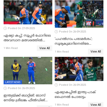
വിക്കറ്റ്
Posted On 27-09-2025
Posted On 26-09-2025
ഏഷ്യാ കപ്പ്; സൂപ്പർ ഫോറിലെ
‘പഹൽഗാം പരാമർശം’;
അവസാന മത്സരത്തിൽ
സൂര്യകുമാറിനെതിരേ
ഇന്ത്യയ്ക്ക് ജയം
View All
ഐസിസി നടപടി, പാക് താരം
1 Min Read
View All
1 Min Read
ഹാരിസ് റൗഫിനും പിഴ ശിക്ഷ
LATEST NEWS
Posted On 26-09-2025
Posted On 26-09-2025
ഏഷ്യാകപ്പില്‍ ഇന്ത്യ-പാക്
ഇന്ത്യയ്ക്ക് ബാറ്റിങ്: ടോസ്
ഫൈനല്‍ പോരാട്ടം
നേടിയ ശ്രീലങ്ക ഫീൽഡിങ്
View All
തെരഞ്ഞെടുത്തു
1 Min Read