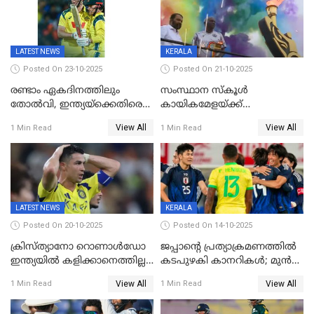
ജയം
സ്വർണം, ദേവപ്രിയ 87ലെ
റെക്കോർഡ് തിരുത്തി
LATEST NEWS
KERALA
Posted On 23-10-2025
Posted On 21-10-2025
രണ്ടാം ഏകദിനത്തിലും
സംസ്ഥാന സ്കൂൾ
തോൽവി, ഇന്ത്യയ്‌ക്കെതിരെ
കായികമേളയ്ക്ക്
പരമ്പര നേടി ഓസ്‌ട്രേലിയ
തിരിതെളിഞ്ഞു; സ്കൂൾ
View All
View All
1 Min Read
1 Min Read
ഒളിംപിക്‌സിന്റെ ഉദ്‌ഘാടനം
നിർവഹിച്ച് ധനമന്ത്രി K N
ബാലഗോപാൽ;ദീപശിഖ
തെളിയിച്ച് I M വിജയൻ
LATEST NEWS
KERALA
Posted On 20-10-2025
Posted On 14-10-2025
ക്രിസ്ത്യാനോ റൊണാൾഡോ
ജപ്പാന്റെ പ്രത്യാക്രമണത്തിൽ
ഇന്ത്യയിൽ കളിക്കാനെത്തില്ല;
കടപുഴകി കാനറികൾ; മുൻ
അൽ നസർ സ്ക്വാഡിൽ
ലോകചാമ്പ്യന്മാർക്കെതിരെ
View All
View All
1 Min Read
1 Min Read
ഉൾപ്പെടുത്തിയില്ല
ജപ്പാന്റെ ആദ്യ ജയം