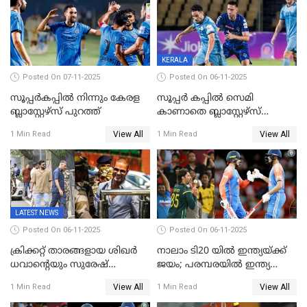
അഭിഷേക് ശർമ
ക്രിക്കറ്റ് ടൂർണമെന്റിൽ ജയം
KERALA
Posted On 07-11-2025
Posted On 06-11-2025
സൂപ്പര്‍കപ്പില്‍ നിന്നും കേരള
സൂപ്പർ കപ്പിൽ സെമി
ബ്ലാസ്റ്റേഴ്‌സ് പുറത്ത്
കാണാതെ ബ്ലാസ്റ്റേഴ്സ്
പുറത്ത്
View All
View All
1 Min Read
1 Min Read
LATEST NEWS
Posted On 06-11-2025
Posted On 06-11-2025
ക്രിക്കറ്റ് താരങ്ങളായ ശിഖർ
നാലാം ടി20 യില്‍ ഇന്ത്യയ്ക്ക്
ധവാന്‍റെയും സുരേഷ്
ജയം; പരമ്പരയിൽ ഇന്ത്യ
റെയ്നയുടെയും സ്വത്ത്
മുന്നിൽ
View All
View All
1 Min Read
1 Min Read
കണ്ടുകെട്ടി