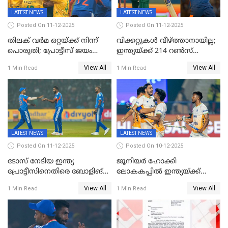
LATEST NEWS
LATEST NEWS
Posted On 11-12-2025
Posted On 11-12-2025
തിലക് വർമ ഒറ്റയ്ക്ക് നിന്ന്
വിക്കറ്റുകൾ വീഴ്ത്താനായില്ല;
പൊരുതി; പ്രോട്ടീസ് ജയം
ഇന്ത്യയ്ക്ക് 214 റൺസ്
പിടിച്ചെടുത്തു
വിജയലക്ഷ്യം; ക്വിന്റൻ
View All
View All
1 Min Read
1 Min Read
ഡികോക്ക് കസറി
LATEST NEWS
LATEST NEWS
Posted On 11-12-2025
Posted On 10-12-2025
ടോസ് നേടിയ ഇന്ത്യ
ജൂനിയര്‍ ഹോക്കി
പ്രോട്ടീസിനെതിരെ ബോളിങ്
ലോകകപ്പിൽ ഇന്ത്യയ്ക്ക്
തെരഞ്ഞെടുത്തു
വെങ്കലം
View All
View All
1 Min Read
1 Min Read