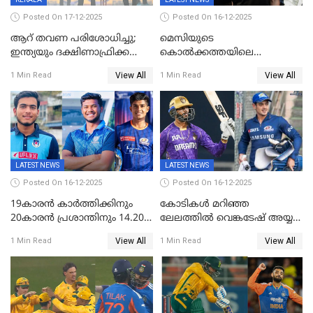
Posted On 17-12-2025
Posted On 16-12-2025
ആറ് തവണ പരിശോധിച്ചു;
മെസിയുടെ
ഇന്ത്യയും ദക്ഷിണാഫ്രിക്കയും
കൊൽക്കത്തയിലെ
തമ്മിലുള്ള നാലാം ട്വന്റി20
പരിപാടിക്കിടെയുണ്ടായ
View All
View All
1 Min Read
1 Min Read
ഉപേക്ഷിച്ചു
സംഘർഷം: കായിക മന്ത്രി
അരൂപ് ബിശ്വാസ് രാജിവച്ചു
LATEST NEWS
LATEST NEWS
Posted On 16-12-2025
Posted On 16-12-2025
19കാരൻ കാർത്തിക്കിനും
കോടികൾ മറിഞ്ഞ
20കാരൻ പ്രശാന്തിനും 14.20
ലേലത്തിൽ വെങ്കടേഷ് അയ്യര്‍
കോടി; കശ്മീരി താരം 8.40
റോയല്‍ ചലഞ്ചേഴ്‌സ്
View All
View All
1 Min Read
1 Min Read
കോടിക്ക് ഡൽഹിയിൽ;
ബംഗളൂരുവില്‍; ക്വിന്റണ്‍ ഡി
മലയാളി താരം വിഘ്നേഷ്
കോക്ക് മുംബൈ
പുത്തുർ രാജസ്ഥാനിൽ
ഇന്ത്യന്‍സില്‍; 25കോടിക്ക്
കാമറൂൺ ഗ്രീൻ
കൊൽക്കത്തയിൽ