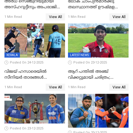
അർധ സെഞ്ച്വറിയുമായി
ലോക ചാംപ്യൻമാർക്കു
അസ്ഹറുദ്ദീനും അപരാജിതും
തലസ്ഥാനത്ത് ഊഷ്മള
; കർണാടകക്കു മുന്നിൽ 285
സ്വീകരണം, കേരളത്തിലെ ഒരു
View All
View All
1 Min Read
1 Min Read
റൺസ് വിജയലക്ഷ്യമുയർത്തി
മത്സരം ജയിച്ചാൽ ഇന്ത്യയ്ക്കു
കേരളം
പരമ്പര
KERALA
LATEST NEWS
Posted On 24-12-2025
Posted On 23-12-2025
വിജയ് ഹസാരെയിൽ
ആറ് പന്തിൽ അഞ്ച്
സീനിയർ താരങ്ങൾ
വിക്കറ്റുമായി ചരിത്രം;
സെഞ്ച്വറിയുമായി കസറി;
ക്രിക്കറ്റിൽ അപൂർവ
View All
View All
1 Min Read
1 Min Read
സച്ചിന്‍റെ റെക്കോഡ് മറികടന്ന്
റെക്കോഡുമായി
കോഹ്‌ലി, രോഹിത്
ഇന്തോനേഷ്യൻ താരം
വാർണർക്കൊപ്പം
Posted On 23-12-2025
Posted On 20-12-2025