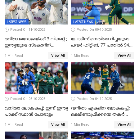
LATEST NEWS
LATEST NEWS
Posted On 11-10-2025
Posted On 09-10-2025
രവീന്ദ്ര ജഡേജയ്ക്ക് 3 വിക്കറ്റ് ;
പ്രോടീസിനെതിരെ റിച്ചയുടെ
ഇന്ത്യയുടെ സ്കോറിന്
പവർ ഹിറ്റിങ്, 77 പന്തില്‍ 94
മുന്നിൽ വെസ്റ്റ് ഇന്‍ഡീസിന്
റണ്‍സ്, 252 റണ്‍സ്
View All
View All
1 Min Read
1 Min Read
നാല് വിക്കറ്റ് നഷ്ടം
ലക്ഷ്യമൊരുക്കി ഇന്ത്യ; 28
വര്‍ഷം പഴക്കമുള്ള ലോക
റെക്കോര്‍ഡ് തകര്‍ത്ത് സ്മൃതി
Posted On 05-10-2025
Posted On 04-10-2025
വനിതാ ലോകകപ്പ്; ഇന്ന് ഇന്ത്യ
വനിതാ ഏകദിന ലോകകപ്പ്;
പാക്കിസ്ഥാന്‍ പോരാട്ടം
ദക്ഷിണാഫ്രിക്കയെ തകർത്ത്
ഇംഗ്ലണ്ട്
View All
View All
1 Min Read
1 Min Read