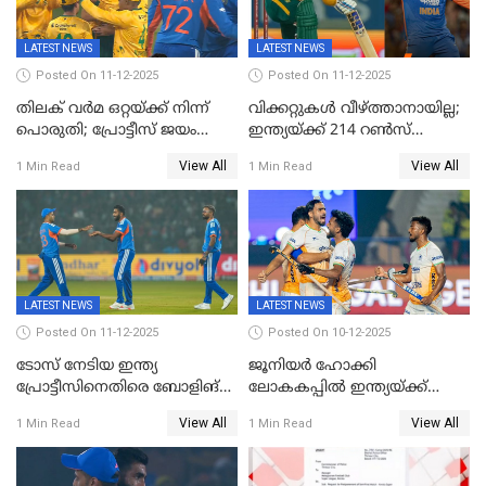
കൊൽക്കത്തയിൽ
LATEST NEWS
LATEST NEWS
Posted On 11-12-2025
Posted On 11-12-2025
തിലക് വർമ ഒറ്റയ്ക്ക് നിന്ന്
വിക്കറ്റുകൾ വീഴ്ത്താനായില്ല;
പൊരുതി; പ്രോട്ടീസ് ജയം
ഇന്ത്യയ്ക്ക് 214 റൺസ്
പിടിച്ചെടുത്തു
വിജയലക്ഷ്യം; ക്വിന്റൻ
View All
View All
1 Min Read
1 Min Read
ഡികോക്ക് കസറി
LATEST NEWS
LATEST NEWS
Posted On 11-12-2025
Posted On 10-12-2025
ടോസ് നേടിയ ഇന്ത്യ
ജൂനിയര്‍ ഹോക്കി
പ്രോട്ടീസിനെതിരെ ബോളിങ്
ലോകകപ്പിൽ ഇന്ത്യയ്ക്ക്
തെരഞ്ഞെടുത്തു
വെങ്കലം
View All
View All
1 Min Read
1 Min Read