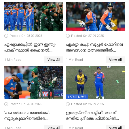
വിക്കറ്റ്
Posted On 28-09-2025
Posted On 27-09-2025
ഏഷ്യാക്കപ്പില്‍ ഇന്ന് ഇന്ത്യ-
ഏഷ്യാ കപ്പ്; സൂപ്പർ ഫോറിലെ
പാകിസ്ഥാന്‍ ഫൈനല്‍
അവസാന മത്സരത്തിൽ
പോരാട്ടം
ഇന്ത്യയ്ക്ക് ജയം
View All
View All
1 Min Read
1 Min Read
LATEST NEWS
Posted On 26-09-2025
Posted On 26-09-2025
‘പഹൽഗാം പരാമർശം’;
ഇന്ത്യയ്ക്ക് ബാറ്റിങ്: ടോസ്
സൂര്യകുമാറിനെതിരേ
നേടിയ ശ്രീലങ്ക ഫീൽഡിങ്
ഐസിസി നടപടി, പാക് താരം
തെരഞ്ഞെടുത്തു
View All
View All
1 Min Read
1 Min Read