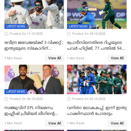
LATEST NEWS
LATEST NEWS
Posted On 11-10-2025
Posted On 09-10-2025
രവീന്ദ്ര ജഡേജയ്ക്ക് 3 വിക്കറ്റ് ;
പ്രോടീസിനെതിരെ റിച്ചയുടെ
ഇന്ത്യയുടെ സ്കോറിന്
പവർ ഹിറ്റിങ്, 77 പന്തില്‍ 94
മുന്നിൽ വെസ്റ്റ് ഇന്‍ഡീസിന്
റണ്‍സ്, 252 റണ്‍സ്
View All
View All
1 Min Read
1 Min Read
നാല് വിക്കറ്റ് നഷ്ടം
ലക്ഷ്യമൊരുക്കി ഇന്ത്യ; 28
വര്‍ഷം പഴക്കമുള്ള ലോക
റെക്കോര്‍ഡ് തകര്‍ത്ത് സ്മൃതി
LATEST NEWS
Posted On 06-10-2025
Posted On 05-10-2025
സഞ്ജുവിന് EPL നിയമനം;
വനിതാ ലോകകപ്പ്; ഇന്ന് ഇന്ത്യ
ഇംഗ്ലീഷ് പ്രീമിയര്‍ ലീഗിന്‍റെ
പാക്കിസ്ഥാന്‍ പോരാട്ടം
ഇന്ത്യയിലെ ബ്രാന്‍ഡ്
View All
View All
1 Min Read
1 Min Read
അംബാസഡര്‍