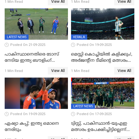
View All
View All
1 Min Read
1 Min Read
ഇന്ത്യ, അഭിഷേക് ശർമ്മയ്ക്ക്
വിജയലക്ഷ്യം
അർദ്ധ സെഞ്ച്വറി
LATEST NEWS
KERALA
Posted On 21-09-2025
Posted On 19-09-2025
പാകിസ്ഥാനെതിരെ ടോസ്
മെസ്സി കൊച്ചിയിൽ കളിക്കും!,
നേടിയ ഇന്ത്യ ബൗളിംഗ്
അർജന്റീന ടീമിന്റെ മത്സരം
തെരഞ്ഞെടുത്തു
കലൂർ സ്റ്റേഡിയത്തിൽ
View All
View All
1 Min Read
1 Min Read
നടത്താൻ ആലോചന
LATEST NEWS
Posted On 19-09-2025
Posted On 17-09-2025
ഏഷ്യാ കപ്പ്; ഇന്ത്യ ഒമാനെ
ട്വിസ്റ്റ്, പാകിസ്ഥാൻ-യുഎഇ
നേരിടും
മത്സരം ഉപേക്ഷിച്ചിട്ടില്ലെന്ന്
ഐസിസി; ഒരു മണിക്കൂറോളം