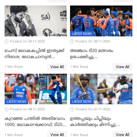
LATEST NEWS
Posted On 09-11-2025
Posted On 08-11-2025
ചെസ് ലോകകപ്പില്‍ ഇന്ത്യക്ക്
അഞ്ചാം ടി20 മത്സരം
നിരാശ; ലോകചാമ്പ്യന്‍
ഉപേക്ഷിച്ചു,
ഡി.ഗുകേഷ് പുറത്ത്
ഓസീസിനെതിരായ പരമ്പര
View All
View All
1 Min Read
1 Min Read
ജയിച്ച് ഇന്ത്യ
LATEST NEWS
LATEST NEWS
Posted On 08-11-2025
Posted On 07-11-2025
കുറഞ്ഞ പന്തിൽ അതിവേഗം
ഉത്തപ്പയും ചിപ്ലിയും
1000; ലോകറെക്കോഡ്; ടി20
കാർത്തിക്കും മിന്നിച്ചു;
ക്രിക്കറ്റില്‍
പാക്കിസ്ഥാനെ തകർത്ത്
View All
View All
1 Min Read
1 Min Read