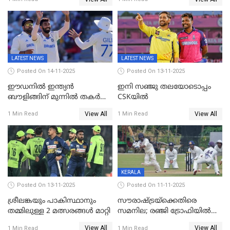
പ്രോട്ടീസ്
LATEST NEWS
LATEST NEWS
Posted On 14-11-2025
Posted On 13-11-2025
ഈഡനിൽ ഇന്ത്യൻ
ഇനി സഞ്ജു തലയോടൊപ്പം
ബൗളിങ്ങിന് മുന്നിൽ തകർന്ന്
CSKയിൽ
പ്രോട്ടീസ്; 159റൺസിന്‌
View All
View All
1 Min Read
1 Min Read
പുറത്ത്; ബുമ്രയ്ക്ക് അഞ്ച്
വിക്കറ്റ്
KERALA
Posted On 13-11-2025
Posted On 11-11-2025
ശ്രീലങ്കയും പാകിസ്ഥാനും
സൗരാഷ്ട്രയ്‌ക്കെതിരെ
തമ്മിലുള്ള 2 മത്സരങ്ങള്‍ മാറ്റി
സമനില; രഞ്ജി ട്രോഫിയിൽ
കേരളത്തിന് മൂന്ന് പോയിന്റ്
View All
View All
1 Min Read
1 Min Read