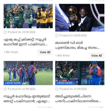
ഇന്ത്യയ്ക്ക് ബാറ്റിംഗ്
Posted On 23-09-2025
Posted On 23-09-2025
ഏഷ്യ കപ്പ് ക്രിക്കറ്റ്; സൂപ്പര്‍
ബാലണ്‍ ഡി ഓര്‍
ഫോറിൽ ഇന്ന് പാകിസ്ഥാനും
പുരസ്‌കാരം; മികച്ച താരം
ശ്രീലങ്കയും ഏറ്റുമുട്ടും
View All
ഒസ്മാന്‍ ഡെംബല
1 Min Read
View All
1 Min Read
LATEST NEWS
LATEST NEWS
Posted On 21-09-2025
Posted On 21-09-2025
സൂപ്പർ ഫോറിലും ഇന്ത്യയോട്
അടിച്ചുതുടങ്ങി,പിന്നെ
തോറ്റ് പാകിസ്ഥാൻ; ഏഷ്യാ
പതറി;പാകിസ്‌ഥാനെതിരെ
കപ്പിൽ വിജയഭേരി തുടർന്ന്
ഇന്ത്യക്ക് 172 റൺസ്