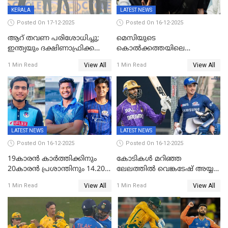
KERALA
LATEST NEWS
Posted On 17-12-2025
Posted On 16-12-2025
ആറ് തവണ പരിശോധിച്ചു;
മെസിയുടെ
ഇന്ത്യയും ദക്ഷിണാഫ്രിക്കയും
കൊൽക്കത്തയിലെ
തമ്മിലുള്ള നാലാം ട്വന്റി20
പരിപാടിക്കിടെയുണ്ടായ
View All
View All
1 Min Read
1 Min Read
ഉപേക്ഷിച്ചു
സംഘർഷം: കായിക മന്ത്രി
അരൂപ് ബിശ്വാസ് രാജിവച്ചു
LATEST NEWS
LATEST NEWS
Posted On 16-12-2025
Posted On 16-12-2025
19കാരൻ കാർത്തിക്കിനും
കോടികൾ മറിഞ്ഞ
20കാരൻ പ്രശാന്തിനും 14.20
ലേലത്തിൽ വെങ്കടേഷ് അയ്യര്‍
കോടി; കശ്മീരി താരം 8.40
റോയല്‍ ചലഞ്ചേഴ്‌സ്
View All
View All
1 Min Read
1 Min Read
കോടിക്ക് ഡൽഹിയിൽ;
ബംഗളൂരുവില്‍; ക്വിന്റണ്‍ ഡി
മലയാളി താരം വിഘ്നേഷ്
കോക്ക് മുംബൈ
പുത്തുർ രാജസ്ഥാനിൽ
ഇന്ത്യന്‍സില്‍; 25കോടിക്ക്
കാമറൂൺ ഗ്രീൻ