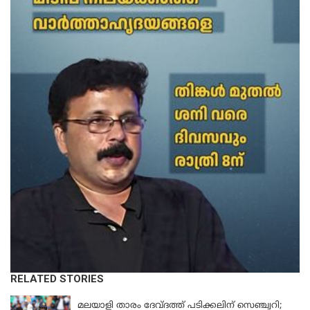
RELATED STORIES
KERALA
മലയാളി താരം ദേവ്ദത്ത് പടിക്കലിന് സെഞ്ച്വറി;