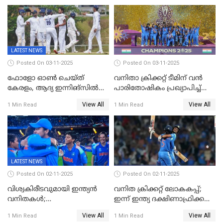
തോല്‍വി
LATEST NEWS
Posted On 03-11-2025
Posted On 03-11-2025
ഫോളോ ഓൺ ചെയ്ത്
വനിതാ ക്രിക്കറ്റ് ടീമിന് വൻ
കേരളം, ആദ്യ ഇന്നിങ്സിൽ
പാരിതോഷികം പ്രഖ്യാപിച്ച്
238 റൺസിന് പുറത്ത്,
BCCI
View All
View All
1 Min Read
1 Min Read
രഞ്ജിയിൽ കർണാടകയ്ക്ക്
കൂറ്റൻ ലീഡ്
LATEST NEWS
Posted On 02-11-2025
Posted On 02-11-2025
വിശ്വകിരീടവുമായി ഇന്ത്യൻ
വനിത ക്രിക്കറ്റ് ലോകകപ്പ്;
വനിതകൾ;
ഇന്ന് ഇന്ത്യ ദക്ഷിണാഫ്രിക്ക
ദക്ഷിണാഫ്രിക്കയെ വീഴ്ത്തി
പോരാട്ടം
View All
View All
1 Min Read
1 Min Read
ഇന്ത്യയ്ക്ക് വനിതാ ക്രിക്കറ്റ്