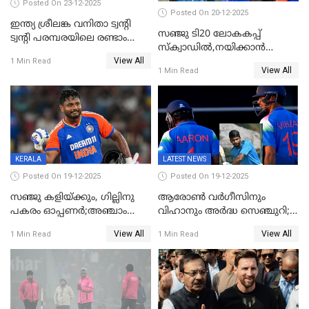
Posted On 23-12-2025
Posted On 20-12-2025
ഇന്ത്യ ശ്രീലങ്ക വനിതാ ട്വന്റി
സഞ്ജു ടി20 ലോകകപ്പ്
ട്വന്റി പരമ്പരയിലെ രണ്ടാം
സ്‌ക്വാഡിൽ,നയിക്കാൻ
മത്സരം ഇന്ന്
View All
സൂര്യകുമാർ, ഇന്ത്യൻ ടീമിനെ
1 Min Read
View All
1 Min Read
പ്രഖ്യാപിച്ച് ബി.സി.സി.ഐ
KERALA
LATEST NEWS
Posted On 19-12-2025
Posted On 19-12-2025
സഞ്ജു കളിയ്ക്കും, ഗില്ലിനു
ആരോൺ വർഗീസിനും
പകരം ഓപ്പണർ;അഞ്ചാം
വിഹാനും അർദ്ധ സെഞ്ചുറി;
ട്വന്റി20യിൽ ഇന്ത്യൻ ടീമിൽ 3
അണ്ടര്‍ 19 ഏഷ്യാ കപ്പിൽ
View All
View All
1 Min Read
1 Min Read
മാറ്റം
ഇന്ത്യ ഫൈനലിൽ