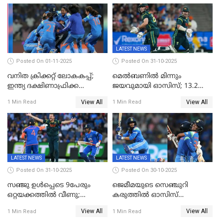
ലോകകപ്പ്
LATEST NEWS
Posted On 01-11-2025
Posted On 31-10-2025
വനിത ക്രിക്കറ്റ് ലോകകപ്പ്;
മെൽബണിൽ മിന്നും
ഇന്ത്യ ദക്ഷിണാഫ്രിക്ക
ജയവുമായി ഓസിസ്; 13.2
പോരാട്ടം
ഓവറിൽ കളി തീർത്തു;
View All
View All
1 Min Read
1 Min Read
പരമ്പരയിൽ ലീഡ്
LATEST NEWS
LATEST NEWS
Posted On 31-10-2025
Posted On 30-10-2025
സഞ്ജു ഉൾപ്പെടെ 9പേരും
ജെമീമയുടെ സെഞ്ചുറി
ഒറ്റയക്കത്തിൽ വീണു;
കരുത്തിൽ ഓസിസ്
രണ്ടക്കം കടന്നത്അഭിഷേകും
റെക്കോർഡ് സ്കോർ
View All
View All
1 Min Read
1 Min Read
ഹര്‍ഷിതും മാത്രം;
തകർന്നു; അഞ്ച് വിക്കറ്റ്