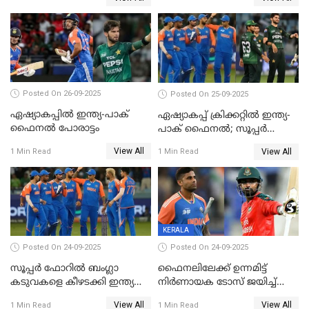
ഹാരിസ് റൗഫിനും പിഴ ശിക്ഷ
Posted On 26-09-2025
Posted On 25-09-2025
ഏഷ്യാകപ്പില്‍ ഇന്ത്യ-പാക്
ഏഷ്യാകപ്പ് ക്രിക്കറ്റിൽ ഇന്ത്യ-
ഫൈനല്‍ പോരാട്ടം
പാക് ഫൈനല്‍; സൂപ്പർ
ഫോറിൽ ബംഗ്ലാദേശിനെ
View All
View All
1 Min Read
1 Min Read
തോൽപിച്ച് പാകിസ്ഥാൻ
KERALA
Posted On 24-09-2025
Posted On 24-09-2025
സൂപ്പർ ഫോറിൽ ബംഗ്ലാ
ഫൈനലിലേക്ക് ഉന്നമിട്ട്
കടുവകളെ കീഴടക്കി ഇന്ത്യ
നിര്‍ണായക ടോസ് ജയിച്ച്
ഏഷ്യാ കപ്പ് ഫൈനലിൽ
ബംഗ്ലാദേശ്, ഏഷ്യാ കപ്പിൽ
View All
View All
1 Min Read
1 Min Read