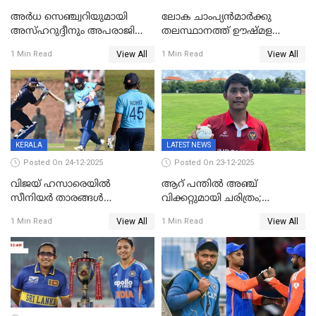
അർധ സെഞ്ച്വറിയുമായി
ലോക ചാംപ്യൻമാർക്കു
അസ്ഹറുദ്ദീനും അപരാജിതും
തലസ്ഥാനത്ത് ഊഷ്മള
; കർണാടകക്കു മുന്നിൽ 285
സ്വീകരണം, കേരളത്തിലെ ഒരു
View All
View All
1 Min Read
1 Min Read
റൺസ് വിജയലക്ഷ്യമുയർത്തി
മത്സരം ജയിച്ചാൽ ഇന്ത്യയ്ക്കു
കേരളം
പരമ്പര
KERALA
LATEST NEWS
Posted On 24-12-2025
Posted On 23-12-2025
വിജയ് ഹസാരെയിൽ
ആറ് പന്തിൽ അഞ്ച്
സീനിയർ താരങ്ങൾ
വിക്കറ്റുമായി ചരിത്രം;
സെഞ്ച്വറിയുമായി കസറി;
ക്രിക്കറ്റിൽ അപൂർവ
View All
View All
1 Min Read
1 Min Read
സച്ചിന്‍റെ റെക്കോഡ് മറികടന്ന്
റെക്കോഡുമായി
കോഹ്‌ലി, രോഹിത്
ഇന്തോനേഷ്യൻ താരം
വാർണർക്കൊപ്പം