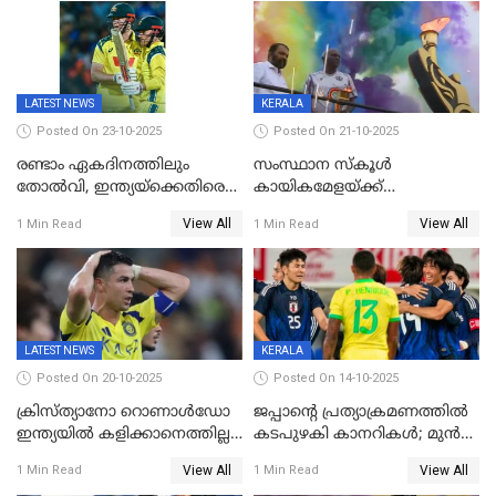
ഓസീസിനെതിരെ ഉജ്ജ്വല
ഗേൾസിലും റെക്കോർഡോടെ
ജയം
സ്വർണം, ദേവപ്രിയ 87ലെ
റെക്കോർഡ് തിരുത്തി
LATEST NEWS
KERALA
Posted On 23-10-2025
Posted On 21-10-2025
രണ്ടാം ഏകദിനത്തിലും
സംസ്ഥാന സ്കൂൾ
തോൽവി, ഇന്ത്യയ്‌ക്കെതിരെ
കായികമേളയ്ക്ക്
പരമ്പര നേടി ഓസ്‌ട്രേലിയ
തിരിതെളിഞ്ഞു; സ്കൂൾ
View All
View All
1 Min Read
1 Min Read
ഒളിംപിക്‌സിന്റെ ഉദ്‌ഘാടനം
നിർവഹിച്ച് ധനമന്ത്രി K N
ബാലഗോപാൽ;ദീപശിഖ
തെളിയിച്ച് I M വിജയൻ
LATEST NEWS
KERALA
Posted On 20-10-2025
Posted On 14-10-2025
ക്രിസ്ത്യാനോ റൊണാൾഡോ
ജപ്പാന്റെ പ്രത്യാക്രമണത്തിൽ
ഇന്ത്യയിൽ കളിക്കാനെത്തില്ല;
കടപുഴകി കാനറികൾ; മുൻ
അൽ നസർ സ്ക്വാഡിൽ
ലോകചാമ്പ്യന്മാർക്കെതിരെ
View All
View All
1 Min Read
1 Min Read
ഉൾപ്പെടുത്തിയില്ല
ജപ്പാന്റെ ആദ്യ ജയം