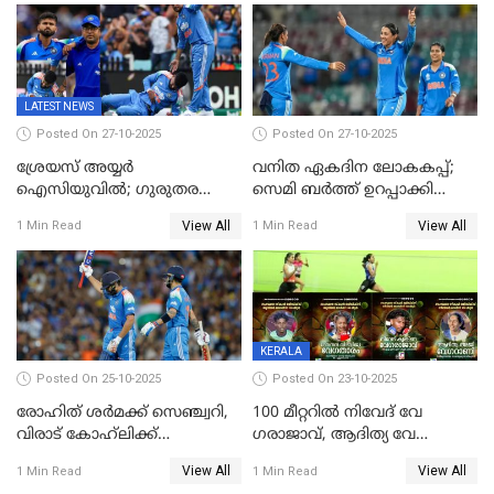
മെല്‍ബണില്‍
ജയവുമായി ഇന്ത്യൻ
ഇന്ത്യയ്‌ക്കെതിരെ ഓസീസ്
വനിതകൾ ലോകകപ്പ്
ലക്ഷ്യം 126 റണ്‍സ്
കലാശപ്പോരിന്
LATEST NEWS
Posted On 27-10-2025
Posted On 27-10-2025
ശ്രേയസ് അയ്യര്‍
വനിത ഏകദിന ലോകകപ്പ്;
ഐസിയുവില്‍; ഗുരുതര
സെമി ബര്‍ത്ത് ഉറപ്പാക്കി
പരിക്ക്
ഇന്ത്യന്‍ വനിതകള്‍
View All
View All
1 Min Read
1 Min Read
KERALA
Posted On 25-10-2025
Posted On 23-10-2025
രോഹിത് ശർമക്ക് സെഞ്ച്വറി,
100 മീറ്ററിൽ നിവേദ് വേ​
വിരാട് കോഹ്‍ലിക്ക്
ഗരാജാവ്, ആദിത്യ വേ​
അർധസെഞ്ച്വറി;
ഗറാണി;ജൂനിയർ
View All
View All
1 Min Read
1 Min Read
മുൻനായകരുടെ മികവിൽ
ബോയ്സിലും സബ്‌ജൂനിയർ