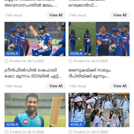
അവസാനപന്തിൽ ജയം,
റെക്കോർഡ്;
കേരളത്തിന് ഹാപ്പി ന്യൂഇയർ
ശ്രീലങ്കയ്ക്കെതിരായ വനിതാ
View All
View All
1 Min Read
1 Min Read
ടി20 പരമ്പര തൂത്തുവാരി
ഇന്ത്യ
KERALA
KERALA
Posted On 26-12-2025
Posted On 26-12-2025
ഗ്രീന്‍ഫീല്‍ഡില്‍ ഷെഫാലി
രേണുകയ്ക്ക് നാലും,
ഷോ; മൂന്നാം ടി20യിൽ എട്ട്
ദീപ്തിയ്ക്ക് മൂന്നും
വിക്കറ്റ് ജയം; ശ്രീലങ്കന്‍
വിക്കറ്റുകൾ,മൂന്നാം വനിതാ
View All
View All
1 Min Read
1 Min Read
വനിതകള്‍ക്കെതിരായ ടി20
ടി20യിലും ശ്രീലങ്കയ്ക്ക്
പരമ്പര ഇന്ത്യക്ക്
ബാറ്റിംഗ് തകര്‍ച്ച; ഇന്ത്യയ്ക്ക്
വിജയലക്ഷ്യം 113 റൺസ്
KERALA
KERALA
Posted On 26-12-2025
Posted On 24-12-2025