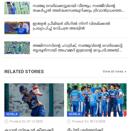
സഞ്ജു വെടിക്കെട്ടുമായി വീണ്ടും; സഞ്ജീവിന്‍റെ
തകർപ്പൻ അർദ്ധസെഞ്ചുറിക്കും ട്രിവാൻഡ്രത്തെ
രക്ഷിക്കാനായില്ല, കൊച്ചി ബ്ലൂ ടൈഗേഴ്സിനു ജയം
ഇന്ത്യന്‍ പ്രീമിയര്‍ ലീഗില്‍ നിന്ന് വിരമിക്കല്‍
പ്രഖ്യാപിച്ച് രവിചന്ദ്ര അശ്വിന്‍
KERALA
അജിനാസിന്റെ ഹാട്രിക്, സഞ്ജുവിന്റെ വെടിക്കെട്ട്;
തൃശൂരിനായി അഹമ്മദ് ഇമ്രാന്റെ മറുപടി,അഞ്ച്
വിക്കറ്റ് ജയവുമായി ടൈറ്റൻസ്
RELATED STORIES
View all news
KERALA
KERALA
Posted On 31-12-2025
Posted On 30-12-2025
കൂറ്റൻ സ്കോർ കീഴടക്കി
ദീപ്തി ശർമ്മയ്ക്ക്