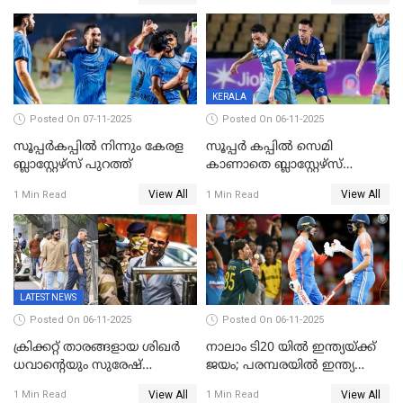
അപൂര്‍വനേട്ടവുമായി
ഇന്ത്യ; ഹോങ്കോങ് സിക്സസ്
അഭിഷേക് ശർമ
ക്രിക്കറ്റ് ടൂർണമെന്റിൽ ജയം
KERALA
Posted On 07-11-2025
Posted On 06-11-2025
സൂപ്പര്‍കപ്പില്‍ നിന്നും കേരള
സൂപ്പർ കപ്പിൽ സെമി
ബ്ലാസ്റ്റേഴ്‌സ് പുറത്ത്
കാണാതെ ബ്ലാസ്റ്റേഴ്സ്
പുറത്ത്
View All
View All
1 Min Read
1 Min Read
LATEST NEWS
Posted On 06-11-2025
Posted On 06-11-2025
ക്രിക്കറ്റ് താരങ്ങളായ ശിഖർ
നാലാം ടി20 യില്‍ ഇന്ത്യയ്ക്ക്
ധവാന്‍റെയും സുരേഷ്
ജയം; പരമ്പരയിൽ ഇന്ത്യ
റെയ്നയുടെയും സ്വത്ത്
മുന്നിൽ
View All
View All
1 Min Read
1 Min Read
കണ്ടുകെട്ടി