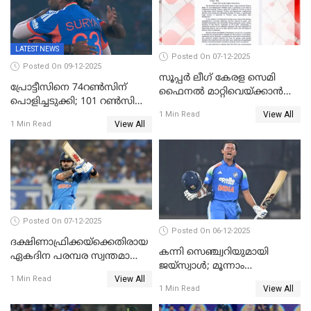
LATEST NEWS
Posted On 07-12-2025
Posted On 09-12-2025
സൂപ്പർ ലീഗ് കേരള സെമി
പ്രോട്ടീസിനെ 74റൺസിന്‌
ഫൈനൽ മാറ്റിവെയ്ക്കാൻ
പൊളിച്ചടുക്കി; 101 റൺസിന്റെ
നിർദേശം
View All
വൻജയം, ടി20യിൽ 100
1 Min Read
View All
1 Min Read
വിക്കറ്റ് തികയ്ക്കുന്ന
താരമായി ബുമ്ര
Posted On 07-12-2025
Posted On 06-12-2025
ദക്ഷിണാഫ്രിക്കയ്‌ക്കെതിരായ
കന്നി സെഞ്ച്വറിയുമായി
ഏകദിന പരമ്പര സ്വന്തമാക്കി
ജയ്‌സ്വാൾ; മൂന്നാം
ഇന്ത്യ
View All
ഏകദിനത്തിൽ
1 Min Read
View All
1 Min Read
പ്രോട്ടീസിനെതിരെ ജയം,
പരമ്പര