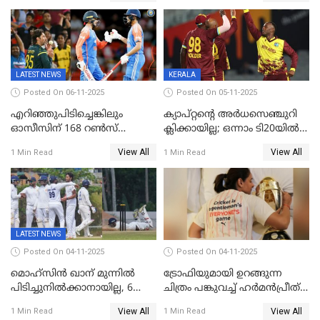
LATEST NEWS
KERALA
Posted On 06-11-2025
Posted On 05-11-2025
എറിഞ്ഞുപിടിച്ചെങ്കിലും
ക്യാപ്റ്റന്റെ അർധസെഞ്ചുറി
ഓസീസിന് 168 റൺസ്
ക്ലിക്കായില്ല; ഒന്നാം ടി20യിൽ
വിജയലക്ഷ്യം നൽകി ഇന്ത്യ
ന‍്യൂസിലൻഡിനെതിരേ
View All
View All
1 Min Read
1 Min Read
വിൻഡീസിന് ജയം
LATEST NEWS
Posted On 04-11-2025
Posted On 04-11-2025
മൊഹ്സിൻ ഖാന് മുന്നിൽ
ട്രോഫിയുമായി ഉറങ്ങുന്ന
പിടിച്ചുനിൽക്കാനായില്ല, 6
ചിത്രം പങ്കുവച്ച് ഹര്‍മന്‍പ്രീത്
വിക്കറ്റ്, കര്‍ണാടകക്കെതിരെ
കൗര്‍
View All
View All
1 Min Read
1 Min Read
കേരളത്തിന് ഇന്നിംഗ്സ്