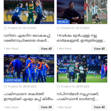
KERALA
Posted On 04-10-2025
Posted On 02-10-2025
വനിതാ ഏകദിന ലോകകപ്പ്;
14വർഷം മുൻപുള്ള നല്ല
ദക്ഷിണാഫ്രിക്കയെ തകർത്ത്
ഓർമകളുണ്ട്, ഇന്ത്യയിലുള്ള
ഇംഗ്ലണ്ട്
അവരെ കാണാൻ
View All
View All
1 Min Read
1 Min Read
കാത്തിരിക്കുന്നു; വരവ്
സ്ഥിരീകരിച്ച് മെസി
LATEST NEWS
Posted On 28-09-2025
Posted On 28-09-2025
പാകിസ്ഥാനെ തകർത്ത്
സ്പിന്നർമാർ സൂപ്പറാക്കി,
ഇന്ത്യയ്ക്ക് ഏഷ്യാ കപ്പ് കിരീടം
പാകിസ്ഥാൻ ഓൾഔട്ട്;
ഇന്ത്യക്ക് 147 റൺസ്
View All
View All
1 Min Read
1 Min Read
വിജയലക്ഷ്യം, കുൽദീപിന് 4