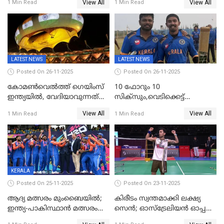
View All
View All
1 Min Read
1 Min Read
മത്സരങ്ങൾ ​ഗ്രീൻഫീൽഡിൽ
LATEST NEWS
LATEST NEWS
Posted On 26-11-2025
Posted On 26-11-2025
കോമൺവെൽത്ത് ഗെയിംസ്
10 ഫോറും 10
ഇന്ത്യയിൽ, വേദിയാവുന്നത്
സിക്‌സും,വെടിക്കെട്ട്
അഹമ്മദാബാദ്
സെഞ്ചുറിയുമായി രോഹന്‍,
View All
View All
1 Min Read
1 Min Read
അര്‍ധ സെഞ്ചുറിയുമായി
സഞ്ജു; ഒഡിഷയെ 10
വിക്കറ്റിന് തകര്‍ത്ത് കേരളം
KERALA
Posted On 25-11-2025
Posted On 23-11-2025
ആദ്യ മത്സരം മുംബൈയിൽ;
കിരീടം സ്വന്തമാക്കി ലക്ഷ്യ
ഇന്ത്യ-പാകിസ്ഥാൻ മത്സരം
സെന്‍; ഓസ്ട്രേലിയന്‍ ഓപ്പണ്‍
ഫെബ്രുവരി 15ന്; ടി20
ബാഡ്മിൻ്റൺ