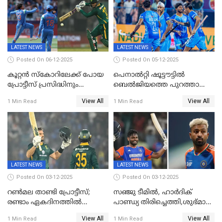
LATEST NEWS
LATEST NEWS
Posted On 06-12-2025
Posted On 05-12-2025
കൂറ്റൻ സ്കോറിലേക്ക് പോയ
പെനാൽറ്റി ഷൂട്ടൗട്ടിൽ
പ്രോട്ടീസ് പ്രസിദ്ധിനും
ബെൽജിയത്തെ പുറത്താക്കി;
കുൽദീപിനും മുന്നിൽ
ജൂനിയർ ഹോക്കി
View All
View All
1 Min Read
1 Min Read
അടിതെറ്റി, ഇന്ത്യക്ക് 271
ലോകകപ്പിൽ ഇന്ത്യ
റണ്‍സ് വിജയലക്ഷ്യം
സെമിയിൽ
LATEST NEWS
LATEST NEWS
Posted On 03-12-2025
Posted On 03-12-2025
റണ്‍മല താണ്ടി പ്രോട്ടീസ്;
സഞ്ജു ടീമില്‍, ഹാര്‍ദിക്
രണ്ടാം ഏകദിനത്തില്‍
പാണ്ഡ്യ തിരിച്ചെത്തി,​ശുഭ്മാൻ
ഇന്ത്യക്ക് തോല്‍വി, പരമ്പര
ഗിൽ കളിക്കും, ജയ്സ്വാൾ
View All
View All
1 Min Read
1 Min Read