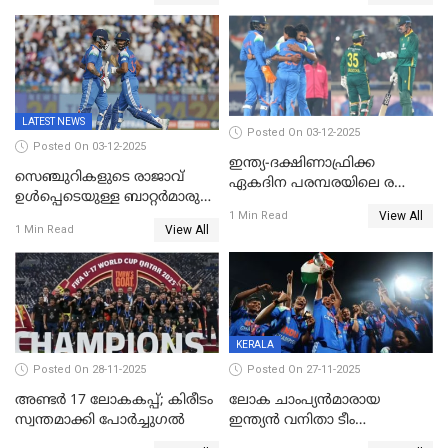
ഒപ്പത്തിനൊപ്പം
ഇല്ല;
ദക്ഷിണാഫ്രിക്കയ്‌ക്കെതിരായ
ടി20 പരമ്പരയ്ക്കുള്ള ഇന്ത്യന്‍
ടീമിനെ പ്രഖ്യാപിച്ചു
LATEST NEWS
Posted On 03-12-2025
Posted On 03-12-2025
ഇന്ത്യ-ദക്ഷിണാഫ്രിക്ക
സെഞ്ചുറികളുടെ രാജാവ്
ഏകദിന പരമ്പരയിലെ രണ്ടാം
ഉൾപ്പെടെയുള്ള ബാറ്റർമാരുടെ
മത്സരം ഇന്ന്
View All
ആറാട്ട്; പ്രോട്ടീസിനെതിരെ
1 Min Read
View All
1 Min Read
ഇന്ത്യയ്ക്ക് 358 റൺസ്
KERALA
Posted On 28-11-2025
Posted On 27-11-2025
അണ്ടര്‍ 17 ലോകകപ്പ്; കിരീടം
ലോക ചാംപ്യൻമാരായ
സ്വന്തമാക്കി പോര്‍ച്ചുഗല്‍
ഇന്ത്യൻ വനിതാ ടീം
കേരളത്തിൽ കളിക്കും; 3 ടി20