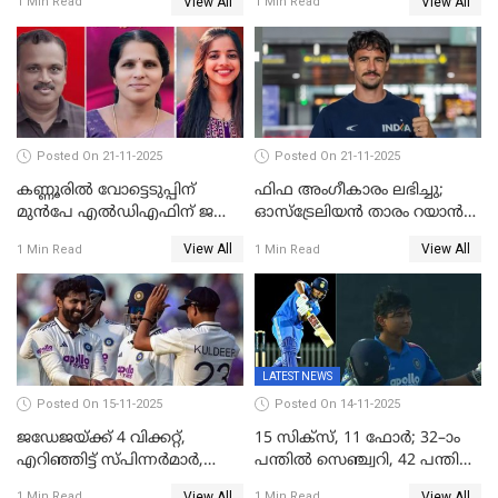
View All
View All
1 Min Read
1 Min Read
ലോകകപ്പിന്‍റെ മത്സരക്രമം
പ്രഖ്യാപിച്ചു
Posted On 21-11-2025
Posted On 21-11-2025
കണ്ണൂരിൽ വോട്ടെടുപ്പിന്
ഫിഫ അംഗീകാരം ലഭിച്ചു;
മുൻപേ എൽഡിഎഫിന് ജയം;
ഓസ്‌ട്രേലിയന്‍ താരം റയാന്‍
മലപ്പട്ടത്തും ആന്തൂരും എതിർ
വില്ല്യംസിന് ഇനി
View All
View All
1 Min Read
1 Min Read
സ്ഥാനാർഥികളില്ല
നീലക്കുപ്പായത്തില്‍ കളിക്കാം
LATEST NEWS
Posted On 15-11-2025
Posted On 14-11-2025
ജഡേജയ്ക്ക് 4 വിക്കറ്റ്,
15 സിക്സ്, 11 ഫോർ; 32–ാം
എറിഞ്ഞിട്ട് സ്പിന്നർമാർ,
പന്തിൽ സെഞ്ച്വറി, 42 പന്തിൽ
രണ്ടാം ഇന്നിങ്സിലും പതറി
144; വൈഭവിന്റെ വെടിക്കെട്ട്
View All
View All
1 Min Read
1 Min Read