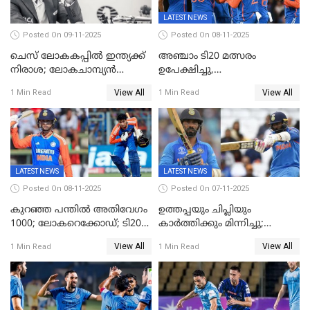
LATEST NEWS
Posted On 09-11-2025
Posted On 08-11-2025
ചെസ് ലോകകപ്പില്‍ ഇന്ത്യക്ക്
അഞ്ചാം ടി20 മത്സരം
നിരാശ; ലോകചാമ്പ്യന്‍
ഉപേക്ഷിച്ചു,
ഡി.ഗുകേഷ് പുറത്ത്
ഓസീസിനെതിരായ പരമ്പര
View All
View All
1 Min Read
1 Min Read
ജയിച്ച് ഇന്ത്യ
LATEST NEWS
LATEST NEWS
Posted On 08-11-2025
Posted On 07-11-2025
കുറഞ്ഞ പന്തിൽ അതിവേഗം
ഉത്തപ്പയും ചിപ്ലിയും
1000; ലോകറെക്കോഡ്; ടി20
കാർത്തിക്കും മിന്നിച്ചു;
ക്രിക്കറ്റില്‍
പാക്കിസ്ഥാനെ തകർത്ത്
View All
View All
1 Min Read
1 Min Read
അപൂര്‍വനേട്ടവുമായി
ഇന്ത്യ; ഹോങ്കോങ് സിക്സസ്
അഭിഷേക് ശർമ
ക്രിക്കറ്റ് ടൂർണമെന്റിൽ ജയം