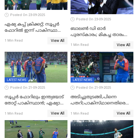
Posted On 23-09-2025
Posted On 23-09-2025
ഏഷ്യ കപ്പ് ക്രിക്കറ്റ്; സൂപ്പര്‍
ബാലണ്‍ ഡി ഓര്‍
ഫോറിൽ ഇന്ന് പാകിസ്ഥാനും
പുരസ്‌കാരം; മികച്ച താരം
ശ്രീലങ്കയും ഏറ്റുമുട്ടും
View All
ഒസ്മാന്‍ ഡെംബല
1 Min Read
View All
1 Min Read
LATEST NEWS
LATEST NEWS
Posted On 21-09-2025
Posted On 21-09-2025
സൂപ്പർ ഫോറിലും ഇന്ത്യയോട്
അടിച്ചുതുടങ്ങി,പിന്നെ
തോറ്റ് പാകിസ്ഥാൻ; ഏഷ്യാ
പതറി;പാകിസ്‌ഥാനെതിരെ
കപ്പിൽ വിജയഭേരി തുടർന്ന്
ഇന്ത്യക്ക് 172 റൺസ്
View All
View All
1 Min Read
1 Min Read
ഇന്ത്യ, അഭിഷേക് ശർമ്മയ്ക്ക്
വിജയലക്ഷ്യം
അർദ്ധ സെഞ്ച്വറി