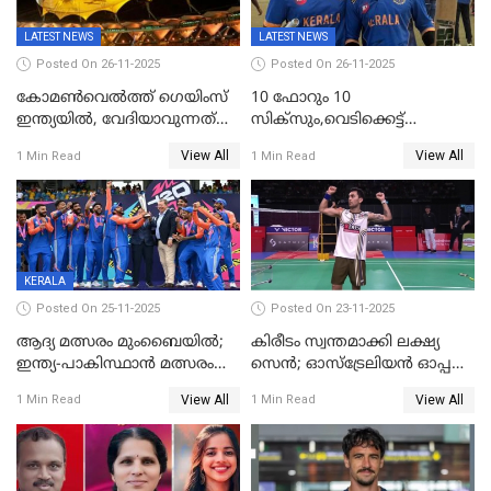
LATEST NEWS
LATEST NEWS
Posted On 26-11-2025
Posted On 26-11-2025
കോമൺവെൽത്ത് ഗെയിംസ്
10 ഫോറും 10
ഇന്ത്യയിൽ, വേദിയാവുന്നത്
സിക്‌സും,വെടിക്കെട്ട്
അഹമ്മദാബാദ്
സെഞ്ചുറിയുമായി രോഹന്‍,
View All
View All
1 Min Read
1 Min Read
അര്‍ധ സെഞ്ചുറിയുമായി
സഞ്ജു; ഒഡിഷയെ 10
വിക്കറ്റിന് തകര്‍ത്ത് കേരളം
KERALA
Posted On 25-11-2025
Posted On 23-11-2025
ആദ്യ മത്സരം മുംബൈയിൽ;
കിരീടം സ്വന്തമാക്കി ലക്ഷ്യ
ഇന്ത്യ-പാകിസ്ഥാൻ മത്സരം
സെന്‍; ഓസ്ട്രേലിയന്‍ ഓപ്പണ്‍
ഫെബ്രുവരി 15ന്; ടി20
ബാഡ്മിൻ്റൺ
View All
View All
1 Min Read
1 Min Read
ലോകകപ്പിന്‍റെ മത്സരക്രമം
പ്രഖ്യാപിച്ചു