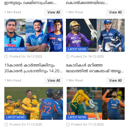
ഇന്ത്യയും ദക്ഷിണാഫ്രിക്കയും
കൊൽക്കത്തയിലെ
തമ്മിലുള്ള നാലാം ട്വന്റി20
പരിപാടിക്കിടെയുണ്ടായ
View All
View All
1 Min Read
1 Min Read
ഉപേക്ഷിച്ചു
സംഘർഷം: കായിക മന്ത്രി
അരൂപ് ബിശ്വാസ് രാജിവച്ചു
LATEST NEWS
LATEST NEWS
Posted On 16-12-2025
Posted On 16-12-2025
19കാരൻ കാർത്തിക്കിനും
കോടികൾ മറിഞ്ഞ
20കാരൻ പ്രശാന്തിനും 14.20
ലേലത്തിൽ വെങ്കടേഷ് അയ്യര്‍
കോടി; കശ്മീരി താരം 8.40
റോയല്‍ ചലഞ്ചേഴ്‌സ്
View All
View All
1 Min Read
1 Min Read
കോടിക്ക് ഡൽഹിയിൽ;
ബംഗളൂരുവില്‍; ക്വിന്റണ്‍ ഡി
മലയാളി താരം വിഘ്നേഷ്
കോക്ക് മുംബൈ
പുത്തുർ രാജസ്ഥാനിൽ
ഇന്ത്യന്‍സില്‍; 25കോടിക്ക്
കാമറൂൺ ഗ്രീൻ
കൊൽക്കത്തയിൽ
LATEST NEWS
LATEST NEWS
Posted On 11-12-2025
Posted On 11-12-2025