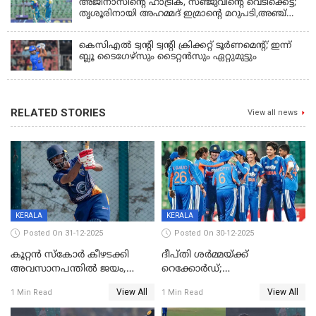
അജിനാസിന്റെ ഹാട്രിക്, സഞ്ജുവിന്റെ വെടിക്കെട്ട്;
തൃശൂരിനായി അഹമ്മദ് ഇമ്രാന്റെ മറുപടി,അഞ്ച്
വിക്കറ്റ് ജയവുമായി ടൈറ്റൻസ്
കെസിഎൽ ട്വൻ്റി ട്വൻ്റി ക്രിക്കറ്റ് ടൂർണമെൻ്റ്; ഇന്ന്
ബ്ലൂ ടൈഗേഴ്സും ടൈറ്റൻസും ഏറ്റുമുട്ടും
RELATED STORIES
View all news
KERALA
KERALA
Posted On 31-12-2025
Posted On 30-12-2025
കൂറ്റൻ സ്കോർ കീഴടക്കി
ദീപ്തി ശർമ്മയ്ക്ക്
അവസാനപന്തിൽ ജയം,
റെക്കോർഡ്;
കേരളത്തിന് ഹാപ്പി ന്യൂഇയർ
ശ്രീലങ്കയ്ക്കെതിരായ വനിതാ
View All
View All
1 Min Read
1 Min Read
ടി20 പരമ്പര തൂത്തുവാരി
ഇന്ത്യ