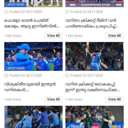
LATEST NEWS
Posted On 03-11-2025
Posted On 03-11-2025
ഫോളോ ഓൺ ചെയ്ത്
വനിതാ ക്രിക്കറ്റ് ടീമിന് വൻ
കേരളം, ആദ്യ ഇന്നിങ്സിൽ
പാരിതോഷികം പ്രഖ്യാപിച്ച്
238 റൺസിന് പുറത്ത്,
BCCI
View All
View All
1 Min Read
1 Min Read
രഞ്ജിയിൽ കർണാടകയ്ക്ക്
കൂറ്റൻ ലീഡ്
LATEST NEWS
Posted On 02-11-2025
Posted On 02-11-2025
വിശ്വകിരീടവുമായി ഇന്ത്യൻ
വനിത ക്രിക്കറ്റ് ലോകകപ്പ്;
വനിതകൾ;
ഇന്ന് ഇന്ത്യ ദക്ഷിണാഫ്രിക്ക
ദക്ഷിണാഫ്രിക്കയെ വീഴ്ത്തി
പോരാട്ടം
View All
View All
1 Min Read
1 Min Read
ഇന്ത്യയ്ക്ക് വനിതാ ക്രിക്കറ്റ്
ലോകകപ്പ്