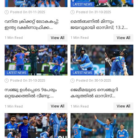
LATEST NEWS
Posted On 01-11-2025
Posted On 31-10-2025
വനിത ക്രിക്കറ്റ് ലോകകപ്പ്;
മെൽബണിൽ മിന്നും
ഇന്ത്യ ദക്ഷിണാഫ്രിക്ക
ജയവുമായി ഓസിസ്; 13.2
പോരാട്ടം
ഓവറിൽ കളി തീർത്തു;
View All
View All
1 Min Read
1 Min Read
പരമ്പരയിൽ ലീഡ്
LATEST NEWS
LATEST NEWS
Posted On 31-10-2025
Posted On 30-10-2025
സഞ്ജു ഉൾപ്പെടെ 9പേരും
ജെമീമയുടെ സെഞ്ചുറി
ഒറ്റയക്കത്തിൽ വീണു;
കരുത്തിൽ ഓസിസ്
രണ്ടക്കം കടന്നത്അഭിഷേകും
റെക്കോർഡ് സ്കോർ
View All
View All
1 Min Read
1 Min Read
ഹര്‍ഷിതും മാത്രം;
തകർന്നു; അഞ്ച് വിക്കറ്റ്
മെല്‍ബണില്‍
ജയവുമായി ഇന്ത്യൻ
ഇന്ത്യയ്‌ക്കെതിരെ ഓസീസ്
വനിതകൾ ലോകകപ്പ്
ലക്ഷ്യം 126 റണ്‍സ്
കലാശപ്പോരിന്