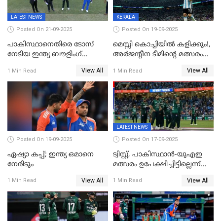
LATEST NEWS
KERALA
Posted On 21-09-2025
Posted On 19-09-2025
പാകിസ്ഥാനെതിരെ ടോസ്
മെസ്സി കൊച്ചിയിൽ കളിക്കും!,
നേടിയ ഇന്ത്യ ബൗളിംഗ്
അർജന്റീന ടീമിന്റെ മത്സരം
തെരഞ്ഞെടുത്തു
കലൂർ സ്റ്റേഡിയത്തിൽ
View All
View All
1 Min Read
1 Min Read
നടത്താൻ ആലോചന
LATEST NEWS
Posted On 19-09-2025
Posted On 17-09-2025
ഏഷ്യാ കപ്പ്; ഇന്ത്യ ഒമാനെ
ട്വിസ്റ്റ്, പാകിസ്ഥാൻ-യുഎഇ
നേരിടും
മത്സരം ഉപേക്ഷിച്ചിട്ടില്ലെന്ന്
ഐസിസി; ഒരു മണിക്കൂറോളം
View All
View All
1 Min Read
1 Min Read
വൈകും; പാക് ടീം ഹോട്ടലിൽ
നിന്ന് ഇറങ്ങിയതായി റിപ്പോർട്ട്