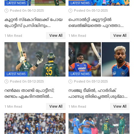
LATEST NEWS
LATEST NEWS
Posted On 06-12-2025
Posted On 05-12-2025
കൂറ്റൻ സ്കോറിലേക്ക് പോയ
പെനാൽറ്റി ഷൂട്ടൗട്ടിൽ
പ്രോട്ടീസ് പ്രസിദ്ധിനും
ബെൽജിയത്തെ പുറത്താക്കി;
കുൽദീപിനും മുന്നിൽ
ജൂനിയർ ഹോക്കി
View All
View All
1 Min Read
1 Min Read
അടിതെറ്റി, ഇന്ത്യക്ക് 271
ലോകകപ്പിൽ ഇന്ത്യ
റണ്‍സ് വിജയലക്ഷ്യം
സെമിയിൽ
LATEST NEWS
LATEST NEWS
Posted On 03-12-2025
Posted On 03-12-2025
റണ്‍മല താണ്ടി പ്രോട്ടീസ്;
സഞ്ജു ടീമില്‍, ഹാര്‍ദിക്
രണ്ടാം ഏകദിനത്തില്‍
പാണ്ഡ്യ തിരിച്ചെത്തി,​ശുഭ്മാൻ
ഇന്ത്യക്ക് തോല്‍വി, പരമ്പര
ഗിൽ കളിക്കും, ജയ്സ്വാൾ
View All
View All
1 Min Read
1 Min Read
ഒപ്പത്തിനൊപ്പം
ഇല്ല;
ദക്ഷിണാഫ്രിക്കയ്‌ക്കെതിരായ
ടി20 പരമ്പരയ്ക്കുള്ള ഇന്ത്യന്‍
ടീമിനെ പ്രഖ്യാപിച്ചു