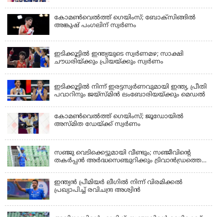
കോമണ്‍വെല്‍ത്ത് ഗെയിംസ്; ബോക്‌സിങ്ങില്‍
അങ്കുഷ് പംഗലിന് സ്വര്‍ണം
LATEST NEWS
ഇടിക്കൂട്ടിൽ ഇന്ത്യയുടെ സ്വർണമഴ; സാക്ഷി
ചൗധരിയ്ക്കും പ്രിയയ്ക്കും സ്വർണം
LATEST NEWS
ഇടിക്കൂട്ടിൽ നിന്ന് ഇരട്ടസ്വർണവുമായി ഇന്ത്യ, പ്രീതി
പവാറിനും ജയ്സ്മിന്‍ ലംബോരിയയ്ക്കും മെഡൽ
കോമണ്‍വെല്‍ത്ത് ഗെയിംസ്; ജൂഡോയിൽ
അസ്മിത ഡേയ്ക്ക് സ്വർണം
KERALA
സഞ്ജു വെടിക്കെട്ടുമായി വീണ്ടും; സഞ്ജീവിന്‍റെ
തകർപ്പൻ അർദ്ധസെഞ്ചുറിക്കും ട്രിവാൻഡ്രത്തെ
രക്ഷിക്കാനായില്ല, കൊച്ചി ബ്ലൂ ടൈഗേഴ്സിനു ജയം
ഇന്ത്യന്‍ പ്രീമിയര്‍ ലീഗില്‍ നിന്ന് വിരമിക്കല്‍
പ്രഖ്യാപിച്ച് രവിചന്ദ്ര അശ്വിന്‍
KERALA