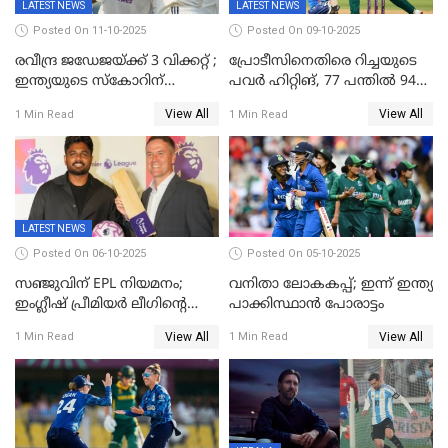
LATEST NEWS
LATEST NEWS
Posted On 11-10-2025
Posted On 09-10-2025
രവീന്ദ്ര ജഡേജയ്ക്ക് 3 വിക്കറ്റ് ;
പ്രോടീസിനെതിരെ റിച്ചയുടെ
ഇന്ത്യയുടെ സ്കോറിന്
പവർ ഹിറ്റിങ്, 77 പന്തില്‍ 94
മുന്നിൽ വെസ്റ്റ് ഇന്‍ഡീസിന്
റണ്‍സ്, 252 റണ്‍സ്
View All
View All
1 Min Read
1 Min Read
നാല് വിക്കറ്റ് നഷ്ടം
ലക്ഷ്യമൊരുക്കി ഇന്ത്യ; 28
വര്‍ഷം പഴക്കമുള്ള ലോക
റെക്കോര്‍ഡ് തകര്‍ത്ത് സ്മൃതി
LATEST NEWS
Posted On 06-10-2025
Posted On 05-10-2025
സഞ്ജുവിന് EPL നിയമനം;
വനിതാ ലോകകപ്പ്; ഇന്ന് ഇന്ത്യ
ഇംഗ്ലീഷ് പ്രീമിയര്‍ ലീഗിന്‍റെ
പാക്കിസ്ഥാന്‍ പോരാട്ടം
ഇന്ത്യയിലെ ബ്രാന്‍ഡ്
View All
View All
1 Min Read
1 Min Read
അംബാസഡര്‍