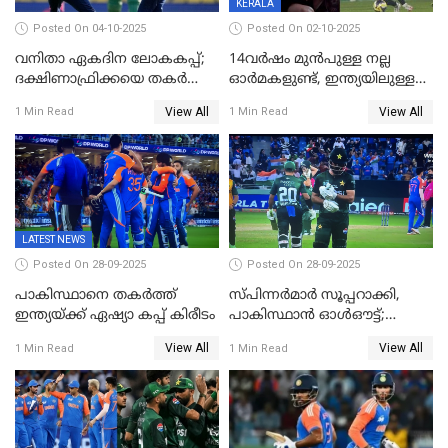
KERALA
Posted On 04-10-2025
Posted On 02-10-2025
വനിതാ ഏകദിന ലോകകപ്പ്;
14വർഷം മുൻപുള്ള നല്ല
ദക്ഷിണാഫ്രിക്കയെ തകർത്ത്
ഓർമകളുണ്ട്, ഇന്ത്യയിലുള്ള
ഇംഗ്ലണ്ട്
അവരെ കാണാൻ
View All
View All
1 Min Read
1 Min Read
കാത്തിരിക്കുന്നു; വരവ്
സ്ഥിരീകരിച്ച് മെസി
LATEST NEWS
Posted On 28-09-2025
Posted On 28-09-2025
പാകിസ്ഥാനെ തകർത്ത്
സ്പിന്നർമാർ സൂപ്പറാക്കി,
ഇന്ത്യയ്ക്ക് ഏഷ്യാ കപ്പ് കിരീടം
പാകിസ്ഥാൻ ഓൾഔട്ട്;
ഇന്ത്യക്ക് 147 റൺസ്
View All
View All
1 Min Read
1 Min Read
വിജയലക്ഷ്യം, കുൽദീപിന് 4
വിക്കറ്റ്