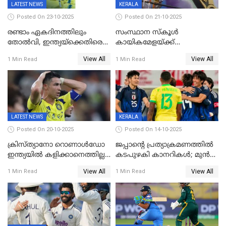
LATEST NEWS
KERALA
Posted On 23-10-2025
Posted On 21-10-2025
രണ്ടാം ഏകദിനത്തിലും
സംസ്ഥാന സ്കൂൾ
തോൽവി, ഇന്ത്യയ്‌ക്കെതിരെ
കായികമേളയ്ക്ക്
പരമ്പര നേടി ഓസ്‌ട്രേലിയ
തിരിതെളിഞ്ഞു; സ്കൂൾ
View All
View All
1 Min Read
1 Min Read
ഒളിംപിക്‌സിന്റെ ഉദ്‌ഘാടനം
നിർവഹിച്ച് ധനമന്ത്രി K N
ബാലഗോപാൽ;ദീപശിഖ
തെളിയിച്ച് I M വിജയൻ
LATEST NEWS
KERALA
Posted On 20-10-2025
Posted On 14-10-2025
ക്രിസ്ത്യാനോ റൊണാൾഡോ
ജപ്പാന്റെ പ്രത്യാക്രമണത്തിൽ
ഇന്ത്യയിൽ കളിക്കാനെത്തില്ല;
കടപുഴകി കാനറികൾ; മുൻ
അൽ നസർ സ്ക്വാഡിൽ
ലോകചാമ്പ്യന്മാർക്കെതിരെ
View All
View All
1 Min Read
1 Min Read
ഉൾപ്പെടുത്തിയില്ല
ജപ്പാന്റെ ആദ്യ ജയം