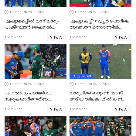
Posted On 28-09-2025
Posted On 27-09-2025
ഏഷ്യാക്കപ്പില്‍ ഇന്ന് ഇന്ത്യ-
ഏഷ്യാ കപ്പ്; സൂപ്പർ ഫോറിലെ
പാകിസ്ഥാന്‍ ഫൈനല്‍
അവസാന മത്സരത്തിൽ
പോരാട്ടം
ഇന്ത്യയ്ക്ക് ജയം
View All
View All
1 Min Read
1 Min Read
LATEST NEWS
Posted On 26-09-2025
Posted On 26-09-2025
‘പഹൽഗാം പരാമർശം’;
ഇന്ത്യയ്ക്ക് ബാറ്റിങ്: ടോസ്
സൂര്യകുമാറിനെതിരേ
നേടിയ ശ്രീലങ്ക ഫീൽഡിങ്
ഐസിസി നടപടി, പാക് താരം
തെരഞ്ഞെടുത്തു
View All
View All
1 Min Read
1 Min Read
ഹാരിസ് റൗഫിനും പിഴ ശിക്ഷ