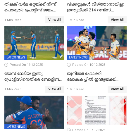
തിലക് വർമ ഒറ്റയ്ക്ക് നിന്ന്
വിക്കറ്റുകൾ വീഴ്ത്താനായില്ല;
പൊരുതി; പ്രോട്ടീസ് ജയം
ഇന്ത്യയ്ക്ക് 214 റൺസ്
പിടിച്ചെടുത്തു
വിജയലക്ഷ്യം; ക്വിന്റൻ
View All
View All
1 Min Read
1 Min Read
ഡികോക്ക് കസറി
LATEST NEWS
LATEST NEWS
Posted On 11-12-2025
Posted On 10-12-2025
ടോസ് നേടിയ ഇന്ത്യ
ജൂനിയര്‍ ഹോക്കി
പ്രോട്ടീസിനെതിരെ ബോളിങ്
ലോകകപ്പിൽ ഇന്ത്യയ്ക്ക്
തെരഞ്ഞെടുത്തു
വെങ്കലം
View All
View All
1 Min Read
1 Min Read
LATEST NEWS
Posted On 07-12-2025