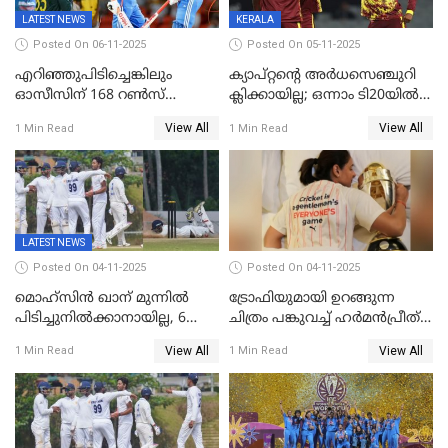
LATEST NEWS
KERALA
Posted On 06-11-2025
Posted On 05-11-2025
എറിഞ്ഞുപിടിച്ചെങ്കിലും
ക്യാപ്റ്റന്റെ അർധസെഞ്ചുറി
ഓസീസിന് 168 റൺസ്
ക്ലിക്കായില്ല; ഒന്നാം ടി20യിൽ
വിജയലക്ഷ്യം നൽകി ഇന്ത്യ
ന‍്യൂസിലൻഡിനെതിരേ
View All
View All
1 Min Read
1 Min Read
വിൻഡീസിന് ജയം
LATEST NEWS
Posted On 04-11-2025
Posted On 04-11-2025
മൊഹ്സിൻ ഖാന് മുന്നിൽ
ട്രോഫിയുമായി ഉറങ്ങുന്ന
പിടിച്ചുനിൽക്കാനായില്ല, 6
ചിത്രം പങ്കുവച്ച് ഹര്‍മന്‍പ്രീത്
വിക്കറ്റ്, കര്‍ണാടകക്കെതിരെ
കൗര്‍
View All
View All
1 Min Read
1 Min Read
കേരളത്തിന് ഇന്നിംഗ്സ്
തോല്‍വി