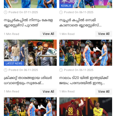
KERALA
Posted On 07-11-2025
Posted On 06-11-2025
സൂപ്പര്‍കപ്പില്‍ നിന്നും കേരള
സൂപ്പർ കപ്പിൽ സെമി
ബ്ലാസ്റ്റേഴ്‌സ് പുറത്ത്
കാണാതെ ബ്ലാസ്റ്റേഴ്സ്
പുറത്ത്
View All
View All
1 Min Read
1 Min Read
LATEST NEWS
Posted On 06-11-2025
Posted On 06-11-2025
ക്രിക്കറ്റ് താരങ്ങളായ ശിഖർ
നാലാം ടി20 യില്‍ ഇന്ത്യയ്ക്ക്
ധവാന്‍റെയും സുരേഷ്
ജയം; പരമ്പരയിൽ ഇന്ത്യ
റെയ്നയുടെയും സ്വത്ത്
മുന്നിൽ
View All
View All
1 Min Read
1 Min Read
കണ്ടുകെട്ടി