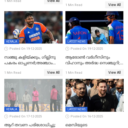
View All
സൂര്യകുമാർ, ഇന്ത്യൻ ടീമിനെ
1 Min Read
View All
1 Min Read
പ്രഖ്യാപിച്ച് ബി.സി.സി.ഐ
KERALA
LATEST NEWS
Posted On 19-12-2025
Posted On 19-12-2025
സഞ്ജു കളിയ്ക്കും, ഗില്ലിനു
ആരോൺ വർഗീസിനും
പകരം ഓപ്പണർ;അഞ്ചാം
വിഹാനും അർദ്ധ സെഞ്ചുറി;
ട്വന്റി20യിൽ ഇന്ത്യൻ ടീമിൽ 3
അണ്ടര്‍ 19 ഏഷ്യാ കപ്പിൽ
View All
View All
1 Min Read
1 Min Read
മാറ്റം
ഇന്ത്യ ഫൈനലിൽ
KERALA
LATEST NEWS
Posted On 17-12-2025
Posted On 16-12-2025
ആറ് തവണ പരിശോധിച്ചു;
മെസിയുടെ