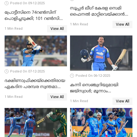
Posted On 09-12-2025
സൂപ്പർ ലീഗ് കേരള സെമി
പ്രോട്ടീസിനെ 74റൺസിന്‌
ഫൈനൽ മാറ്റിവെയ്ക്കാൻ
പൊളിച്ചടുക്കി; 101 റൺസിന്റെ
നിർദേശം
View All
വൻജയം, ടി20യിൽ 100
1 Min Read
View All
1 Min Read
വിക്കറ്റ് തികയ്ക്കുന്ന
താരമായി ബുമ്ര
Posted On 07-12-2025
Posted On 06-12-2025
ദക്ഷിണാഫ്രിക്കയ്‌ക്കെതിരായ
കന്നി സെഞ്ച്വറിയുമായി
ഏകദിന പരമ്പര സ്വന്തമാക്കി
ജയ്‌സ്വാൾ; മൂന്നാം
ഇന്ത്യ
View All
ഏകദിനത്തിൽ
1 Min Read
View All
1 Min Read
പ്രോട്ടീസിനെതിരെ ജയം,
പരമ്പര