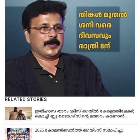
RELATED STORIES
KERALA
ഇതിഹാസ താരം ക്രിസ് ഗെയിൽ കേരളത്തിലേക്ക്;
കൊച്ചി ബ്ലൂ ടൈഗേഴ്സിന്റെ മത്സരം കാണാൻ
എത്തും
2026 കോമണ്‍വെല്‍ത്ത് ഗെയിംസ് സമാപിച്ചു