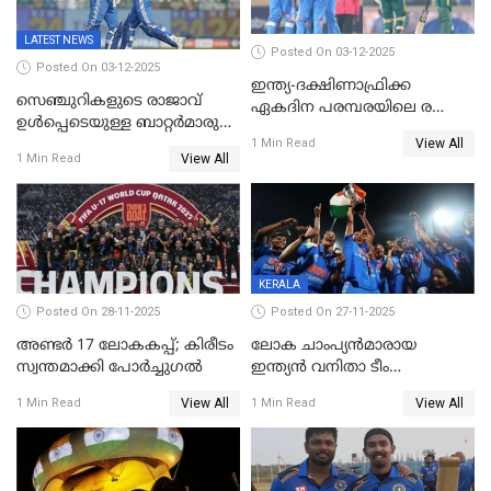
LATEST NEWS
Posted On 03-12-2025
Posted On 03-12-2025
ഇന്ത്യ-ദക്ഷിണാഫ്രിക്ക
സെഞ്ചുറികളുടെ രാജാവ്
ഏകദിന പരമ്പരയിലെ രണ്ടാം
ഉൾപ്പെടെയുള്ള ബാറ്റർമാരുടെ
മത്സരം ഇന്ന്
View All
ആറാട്ട്; പ്രോട്ടീസിനെതിരെ
1 Min Read
View All
1 Min Read
ഇന്ത്യയ്ക്ക് 358 റൺസ്
KERALA
Posted On 28-11-2025
Posted On 27-11-2025
അണ്ടര്‍ 17 ലോകകപ്പ്; കിരീടം
ലോക ചാംപ്യൻമാരായ
സ്വന്തമാക്കി പോര്‍ച്ചുഗല്‍
ഇന്ത്യൻ വനിതാ ടീം
കേരളത്തിൽ കളിക്കും; 3 ടി20
View All
View All
1 Min Read
1 Min Read
മത്സരങ്ങൾ ​ഗ്രീൻഫീൽഡിൽ