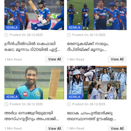
KERALA
KERALA
Posted On 26-12-2025
Posted On 26-12-2025
ഗ്രീന്‍ഫീല്‍ഡില്‍ ഷെഫാലി
രേണുകയ്ക്ക് നാലും,
ഷോ; മൂന്നാം ടി20യിൽ എട്ട്
ദീപ്തിയ്ക്ക് മൂന്നും
വിക്കറ്റ് ജയം; ശ്രീലങ്കന്‍
വിക്കറ്റുകൾ,മൂന്നാം വനിതാ
View All
View All
1 Min Read
1 Min Read
വനിതകള്‍ക്കെതിരായ ടി20
ടി20യിലും ശ്രീലങ്കയ്ക്ക്
പരമ്പര ഇന്ത്യക്ക്
ബാറ്റിംഗ് തകര്‍ച്ച; ഇന്ത്യയ്ക്ക്
വിജയലക്ഷ്യം 113 റൺസ്
KERALA
KERALA
Posted On 26-12-2025
Posted On 24-12-2025
അർധ സെഞ്ച്വറിയുമായി
ലോക ചാംപ്യൻമാർക്കു
അസ്ഹറുദ്ദീനും അപരാജിതും
തലസ്ഥാനത്ത് ഊഷ്മള
; കർണാടകക്കു മുന്നിൽ 285
സ്വീകരണം, കേരളത്തിലെ ഒരു
View All
View All
1 Min Read
1 Min Read
റൺസ് വിജയലക്ഷ്യമുയർത്തി
മത്സരം ജയിച്ചാൽ ഇന്ത്യയ്ക്കു