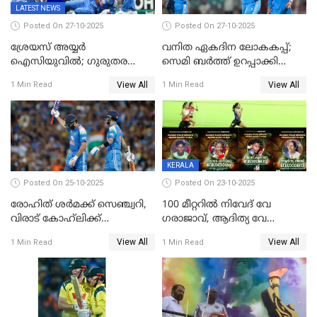
LATEST NEWS
Posted On 27-10-2025
Posted On 27-10-2025
ശ്രേയസ് അയ്യര്‍
വനിത ഏകദിന ലോകകപ്പ്;
ഐസിയുവില്‍; ഗുരുതര
സെമി ബര്‍ത്ത് ഉറപ്പാക്കി
പരിക്ക്
ഇന്ത്യന്‍ വനിതകള്‍
View All
View All
1 Min Read
1 Min Read
KERALA
Posted On 25-10-2025
Posted On 23-10-2025
രോഹിത് ശർമക്ക് സെഞ്ച്വറി,
100 മീറ്ററിൽ നിവേദ് വേ​
വിരാട് കോഹ്‍ലിക്ക്
ഗരാജാവ്, ആദിത്യ വേ​
അർധസെഞ്ച്വറി;
ഗറാണി;ജൂനിയർ
View All
View All
1 Min Read
1 Min Read
മുൻനായകരുടെ മികവിൽ
ബോയ്സിലും സബ്‌ജൂനിയർ
ഓസീസിനെതിരെ ഉജ്ജ്വല
ഗേൾസിലും റെക്കോർഡോടെ
ജയം
സ്വർണം, ദേവപ്രിയ 87ലെ
റെക്കോർഡ് തിരുത്തി