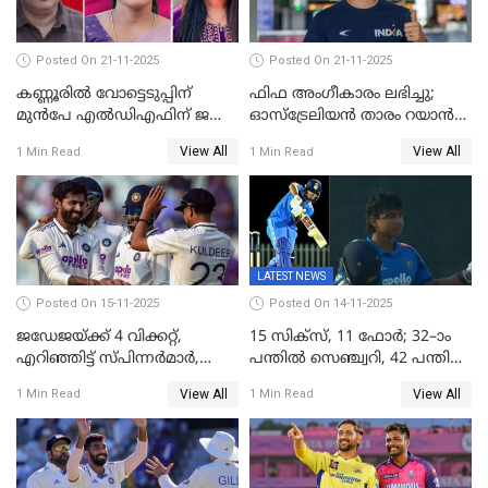
Posted On 21-11-2025
Posted On 21-11-2025
കണ്ണൂരിൽ വോട്ടെടുപ്പിന്
ഫിഫ അംഗീകാരം ലഭിച്ചു;
മുൻപേ എൽഡിഎഫിന് ജയം;
ഓസ്‌ട്രേലിയന്‍ താരം റയാന്‍
മലപ്പട്ടത്തും ആന്തൂരും എതിർ
വില്ല്യംസിന് ഇനി
View All
View All
1 Min Read
1 Min Read
സ്ഥാനാർഥികളില്ല
നീലക്കുപ്പായത്തില്‍ കളിക്കാം
LATEST NEWS
Posted On 15-11-2025
Posted On 14-11-2025
ജഡേജയ്ക്ക് 4 വിക്കറ്റ്,
15 സിക്സ്, 11 ഫോർ; 32–ാം
എറിഞ്ഞിട്ട് സ്പിന്നർമാർ,
പന്തിൽ സെഞ്ച്വറി, 42 പന്തിൽ
രണ്ടാം ഇന്നിങ്സിലും പതറി
144; വൈഭവിന്റെ വെടിക്കെട്ട്
View All
View All
1 Min Read
1 Min Read
പ്രോട്ടീസ്