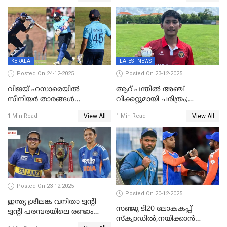
കേരളം
പരമ്പര
KERALA
LATEST NEWS
Posted On 24-12-2025
Posted On 23-12-2025
വിജയ് ഹസാരെയിൽ
ആറ് പന്തിൽ അഞ്ച്
സീനിയർ താരങ്ങൾ
വിക്കറ്റുമായി ചരിത്രം;
സെഞ്ച്വറിയുമായി കസറി;
ക്രിക്കറ്റിൽ അപൂർവ
View All
View All
1 Min Read
1 Min Read
സച്ചിന്‍റെ റെക്കോഡ് മറികടന്ന്
റെക്കോഡുമായി
കോഹ്‌ലി, രോഹിത്
ഇന്തോനേഷ്യൻ താരം
വാർണർക്കൊപ്പം
Posted On 23-12-2025
Posted On 20-12-2025
ഇന്ത്യ ശ്രീലങ്ക വനിതാ ട്വന്റി
സഞ്ജു ടി20 ലോകകപ്പ്
ട്വന്റി പരമ്പരയിലെ രണ്ടാം
സ്‌ക്വാഡിൽ,നയിക്കാൻ
മത്സരം ഇന്ന്