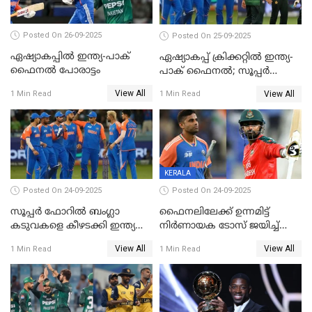
Posted On 26-09-2025
Posted On 25-09-2025
ഏഷ്യാകപ്പില്‍ ഇന്ത്യ-പാക്
ഏഷ്യാകപ്പ് ക്രിക്കറ്റിൽ ഇന്ത്യ-
ഫൈനല്‍ പോരാട്ടം
പാക് ഫൈനല്‍; സൂപ്പർ
ഫോറിൽ ബംഗ്ലാദേശിനെ
View All
View All
1 Min Read
1 Min Read
തോൽപിച്ച് പാകിസ്ഥാൻ
KERALA
Posted On 24-09-2025
Posted On 24-09-2025
സൂപ്പർ ഫോറിൽ ബംഗ്ലാ
ഫൈനലിലേക്ക് ഉന്നമിട്ട്
കടുവകളെ കീഴടക്കി ഇന്ത്യ
നിര്‍ണായക ടോസ് ജയിച്ച്
ഏഷ്യാ കപ്പ് ഫൈനലിൽ
ബംഗ്ലാദേശ്, ഏഷ്യാ കപ്പിൽ
View All
View All
1 Min Read
1 Min Read
ഇന്ത്യയ്ക്ക് ബാറ്റിംഗ്