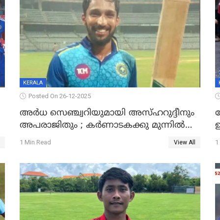
KERALA
Posted On 26-12-2025
അർധ സെഞ്ച്വറിയുമായി അസ്ഹറുദ്ദീനും
അപരാജിതും ; കർണാടകക്കു മുന്നിൽ
്
285 റൺസ് വിജയലക്ഷ്യമുയർത്തി കേരളം
മ
1 Min Read
1
View All