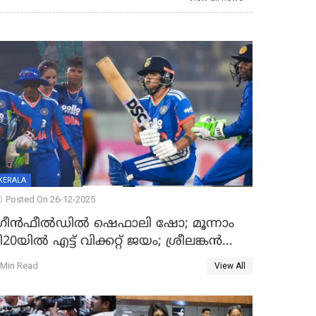
KERALA
Posted On 26-12-2025
്രീന്‍ഫീല്‍ഡില്‍ ഷെഫാലി ഷോ; മൂന്നാം
ി20യിൽ എട്ട് വിക്കറ്റ് ജയം; ശ്രീലങ്കന്‍
വനിതകള്‍ക്കെതിരായ ടി20 പരമ്പര
 Min Read
View All
ന്ത്യക്ക്