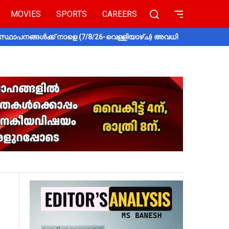
MOVIES
SPORTS
CAREERS
സ്ഥാപനങ്ങൾക്ക് നാളെ (7/8/26-വെള്ളിയാഴ്ച) അവധി
തൃശൂരിൽ