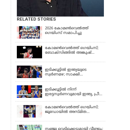
RELATED STORIES
2026 കോമണ്‍വെല്‍ത്ത്
ഗെയിംസ് സമാപിച്ചു
കോമണ്‍വെല്‍ത്ത് ഗെയിംസ്;
ബോക്‌സിങ്ങില്‍ അങ്കുഷ്
പംഗലിന് സ്വര്‍ണം
LATEST NEWS
ഇടിക്കൂട്ടിൽ ഇന്ത്യയുടെ
സ്വർണമഴ; സാക്ഷി
ചൗധരിയ്ക്കും പ്രിയയ്ക്കും
LATEST NEWS
സ്വർണം
ഇടിക്കൂട്ടിൽ നിന്ന്
ഇരട്ടസ്വർണവുമായി ഇന്ത്യ, പ്രീതി
പവാറിനും ജയ്സ്മിന്‍
ലംബോരിയയ്ക്കും മെഡൽ
കോമണ്‍വെല്‍ത്ത് ഗെയിംസ്;
ജൂഡോയിൽ അസ്മിത
ഡേയ്ക്ക് സ്വർണം
KERALA
സഞ്ജു വെടിക്കെട്ടുമായി വീണ്ടും;