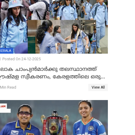
KERALA
Posted On 24-12-2025
ലോക ചാംപ്യൻമാർക്കു തലസ്ഥാനത്ത്
ഊഷ്മള സ്വീകരണം, കേരളത്തിലെ ഒരു
ത്സരം ജയിച്ചാൽ ഇന്ത്യയ്ക്കു പരമ്പര
 Min Read
View All