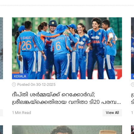
KERALA
Posted On 30-12-2025
ദീപ്തി ശർമ്മയ്ക്ക് റെക്കോർഡ്;
ഗ
ശ്രീലങ്കയ്ക്കെതിരായ വനിതാ ടി20 പരമ്പര
ട
തൂത്തുവാരി ഇന്ത്യ
1 Min Read
1
View All
ഇ