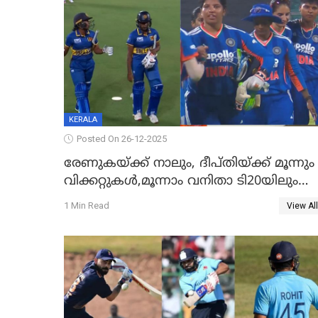
KERALA
Posted On 26-12-2025
രേണുകയ്ക്ക് നാലും, ദീപ്തിയ്ക്ക് മൂന്നും
വിക്കറ്റുകൾ,മൂന്നാം വനിതാ ടി20യിലും
ശ്രീലങ്കയ്ക്ക് ബാറ്റിംഗ് തകര്‍ച്ച; ഇന്ത്യയ്ക്ക
1 Min Read
View All
വിജയലക്ഷ്യം 113 റൺസ്