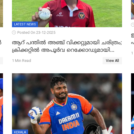
LATEST NEWS
Posted On 23-12-2025
ഇ
പ
ൾ
ആറ് പന്തിൽ അഞ്ച് വിക്കറ്റുമായി ചരിത്രം;
ക്രിക്കറ്റിൽ അപൂർവ റെക്കോഡുമായി
1
ഇന്തോനേഷ്യൻ താരം
1 Min Read
View All
KERALA