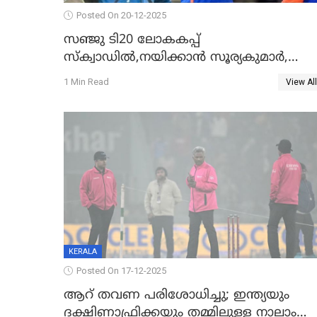
Posted On 20-12-2025
സഞ്ജു ടി20 ലോകകപ്പ്
സ്‌ക്വാഡിൽ,നയിക്കാൻ സൂര്യകുമാർ,
ഇന്ത്യൻ ടീമിനെ പ്രഖ്യാപിച്ച് ബി.സി.സി.
1 Min Read
View All
KERALA
Posted On 17-12-2025
ആറ് തവണ പരിശോധിച്ചു; ഇന്ത്യയും
ദക്ഷിണാഫ്രിക്കയും തമ്മിലുള്ള നാലാം