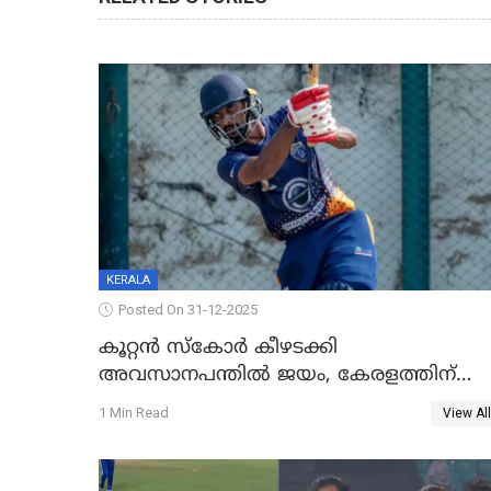
KERALA
Posted On 31-12-2025
കൂറ്റൻ സ്കോർ കീഴടക്കി
അവസാനപന്തിൽ ജയം, കേരളത്തിന്
ഹാപ്പി ന്യൂഇയർ
1 Min Read
View All