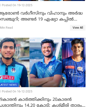
Posted On 19-12-2025
ആരോൺ വർഗീസിനും വിഹാനും അർദ്ധ
്ചുറി; അണ്ടര്‍ 19 ഏഷ്യാ കപ്പിൽ
ഇന്ത്യ ഫൈനലിൽ
 Min Read
View All
LATEST NEWS
Posted On 16-12-2025
19കാരൻ കാർത്തിക്കിനും 20കാരൻ
്രശാന്തിനും 14.20 കോടി; കശ്മീരി താരം