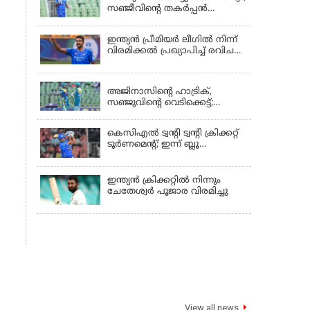
സഞ്ജീവിന്‍റെ തകർപ്പൻ
അർദ്ധസെഞ്ചുറിക്കും
ട്രിവാൻഡ്രത്തെ
ഇന്ത്യന്‍ പ്രീമിയര്‍ ലീഗില്‍ നിന്ന്
രക്ഷിക്കാനായില്ല, കൊച്ചി ബ്ലൂ
വിരമിക്കല്‍ പ്രഖ്യാപിച്ച് രവിചന്ദ്ര
ടൈഗേഴ്സിനു ജയം
അശ്വിന്‍
KERALA
അജിനാസിന്റെ ഹാട്രിക്,
സഞ്ജുവിന്റെ വെടിക്കെട്ട്;
തൃശൂരിനായി അഹമ്മദ് ഇമ്രാന്റെ
മറുപടി,അഞ്ച് വിക്കറ്റ്
കെസിഎൽ ട്വൻ്റി ട്വൻ്റി ക്രിക്കറ്റ്
ജയവുമായി ടൈറ്റൻസ്
ടൂർണമെൻ്റ്; ഇന്ന് ബ്ലൂ
ടൈഗേഴ്സും ടൈറ്റൻസും
ഏറ്റുമുട്ടും
ഇന്ത്യന്‍ ക്രിക്കറ്റിൽ നിന്നും
ചേതേശ്വര്‍ പൂജാര വിരമിച്ചു
View all news