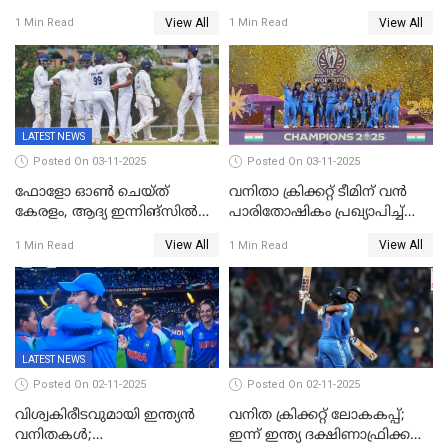
വിക്കറ്റ്, കര്‍ണാടകക്കെതിരെ
കൗര്‍
View All
View All
1 Min Read
1 Min Read
കേരളത്തിന് ഇന്നിംഗ്സ്
തോല്‍വി
LATEST NEWS
Posted On 03-11-2025
Posted On 03-11-2025
ഫോളോ ഓൺ ചെയ്ത്
വനിതാ ക്രിക്കറ്റ് ടീമിന് വൻ
കേരളം, ആദ്യ ഇന്നിങ്സിൽ
പാരിതോഷികം പ്രഖ്യാപിച്ച്
238 റൺസിന് പുറത്ത്,
BCCI
View All
View All
1 Min Read
1 Min Read
രഞ്ജിയിൽ കർണാടകയ്ക്ക്
കൂറ്റൻ ലീഡ്
LATEST NEWS
Posted On 02-11-2025
Posted On 02-11-2025
വിശ്വകിരീടവുമായി ഇന്ത്യൻ
വനിത ക്രിക്കറ്റ് ലോകകപ്പ്;
വനിതകൾ;
ഇന്ന് ഇന്ത്യ ദക്ഷിണാഫ്രിക്ക