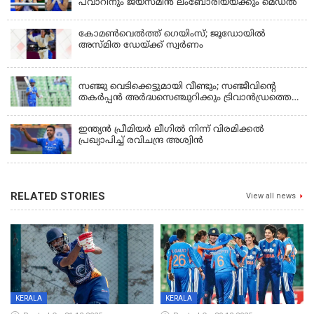
പവാറിനും ജയ്സ്മിന്‍ ലംബോരിയയ്ക്കും മെഡൽ
കോമണ്‍വെല്‍ത്ത് ഗെയിംസ്; ജൂഡോയിൽ
അസ്മിത ഡേയ്ക്ക് സ്വർണം
KERALA
സഞ്ജു വെടിക്കെട്ടുമായി വീണ്ടും; സഞ്ജീവിന്‍റെ
തകർപ്പൻ അർദ്ധസെഞ്ചുറിക്കും ട്രിവാൻഡ്രത്തെ
രക്ഷിക്കാനായില്ല, കൊച്ചി ബ്ലൂ ടൈഗേഴ്സിനു ജയം
ഇന്ത്യന്‍ പ്രീമിയര്‍ ലീഗില്‍ നിന്ന് വിരമിക്കല്‍
പ്രഖ്യാപിച്ച് രവിചന്ദ്ര അശ്വിന്‍
RELATED STORIES
View all news
KERALA
KERALA