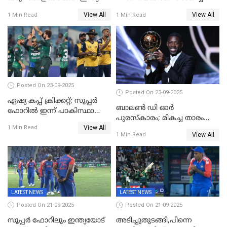
ഏഷ്യാ കപ്പ് ഫൈനലിൽ
ബംഗ്ലാദേശ്, ഏഷ്യാ കപ്പിൽ
View All
View All
1 Min Read
1 Min Read
ഇന്ത്യയ്ക്ക് ബാറ്റിംഗ്
Posted On 23-09-2025
Posted On 23-09-2025
ഏഷ്യ കപ്പ് ക്രിക്കറ്റ്; സൂപ്പര്‍
ബാലണ്‍ ഡി ഓര്‍
ഫോറിൽ ഇന്ന് പാകിസ്ഥാനും
പുരസ്‌കാരം; മികച്ച താരം
ശ്രീലങ്കയും ഏറ്റുമുട്ടും
View All
ഒസ്മാന്‍ ഡെംബല
1 Min Read
View All
1 Min Read
LATEST NEWS
LATEST NEWS
Posted On 21-09-2025
Posted On 21-09-2025
സൂപ്പർ ഫോറിലും ഇന്ത്യയോട്
അടിച്ചുതുടങ്ങി,പിന്നെ