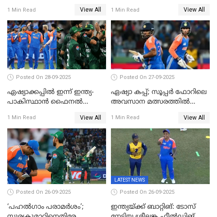
ഇന്ത്യക്ക് 147 റൺസ്
View All
View All
1 Min Read
1 Min Read
വിജയലക്ഷ്യം, കുൽദീപിന് 4
വിക്കറ്റ്
Posted On 28-09-2025
Posted On 27-09-2025
ഏഷ്യാക്കപ്പില്‍ ഇന്ന് ഇന്ത്യ-
ഏഷ്യാ കപ്പ്; സൂപ്പർ ഫോറിലെ
പാകിസ്ഥാന്‍ ഫൈനല്‍
അവസാന മത്സരത്തിൽ
പോരാട്ടം
ഇന്ത്യയ്ക്ക് ജയം
View All
View All
1 Min Read
1 Min Read
LATEST NEWS
Posted On 26-09-2025
Posted On 26-09-2025
‘പഹൽഗാം പരാമർശം’;
ഇന്ത്യയ്ക്ക് ബാറ്റിങ്: ടോസ്
സൂര്യകുമാറിനെതിരേ
നേടിയ ശ്രീലങ്ക ഫീൽഡിങ്