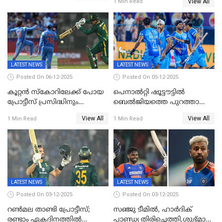
View All
1 Min Read
പ്രോട്ടീസിനെതിരെ ജയം,
പരമ്പര
LATEST NEWS
LATEST NEWS
Posted On 06-12-2025
Posted On 05-12-2025
കൂറ്റൻ സ്കോറിലേക്ക് പോയ
പെനാൽറ്റി ഷൂട്ടൗട്ടിൽ
പ്രോട്ടീസ് പ്രസിദ്ധിനും
ബെൽജിയത്തെ പുറത്താക്കി;
കുൽദീപിനും മുന്നിൽ
ജൂനിയർ ഹോക്കി
View All
View All
1 Min Read
1 Min Read
അടിതെറ്റി, ഇന്ത്യക്ക് 271
ലോകകപ്പിൽ ഇന്ത്യ
റണ്‍സ് വിജയലക്ഷ്യം
സെമിയിൽ
LATEST NEWS
LATEST NEWS
Posted On 03-12-2025
Posted On 03-12-2025
റണ്‍മല താണ്ടി പ്രോട്ടീസ്;
സഞ്ജു ടീമില്‍, ഹാര്‍ദിക്
രണ്ടാം ഏകദിനത്തില്‍
പാണ്ഡ്യ തിരിച്ചെത്തി,​ശുഭ്മാൻ