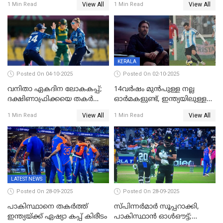
View All
View All
1 Min Read
1 Min Read
അംബാസഡര്‍
KERALA
Posted On 04-10-2025
Posted On 02-10-2025
വനിതാ ഏകദിന ലോകകപ്പ്;
14വർഷം മുൻപുള്ള നല്ല
ദക്ഷിണാഫ്രിക്കയെ തകർത്ത്
ഓർമകളുണ്ട്, ഇന്ത്യയിലുള്ള
ഇംഗ്ലണ്ട്
അവരെ കാണാൻ
View All
View All
1 Min Read
1 Min Read
കാത്തിരിക്കുന്നു; വരവ്
സ്ഥിരീകരിച്ച് മെസി
LATEST NEWS
Posted On 28-09-2025
Posted On 28-09-2025
പാകിസ്ഥാനെ തകർത്ത്
സ്പിന്നർമാർ സൂപ്പറാക്കി,
ഇന്ത്യയ്ക്ക് ഏഷ്യാ കപ്പ് കിരീടം
പാകിസ്ഥാൻ ഓൾഔട്ട്;