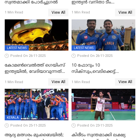
സ്വന്തമാക്കി പോര്‍ച്ചുഗല്‍
ഇന്ത്യൻ വനിതാ ടീം
കേരളത്തിൽ കളിക്കും; 3 ടി20
View All
View All
1 Min Read
1 Min Read
മത്സരങ്ങൾ ​ഗ്രീൻഫീൽഡിൽ
LATEST NEWS
LATEST NEWS
Posted On 26-11-2025
Posted On 26-11-2025
കോമൺവെൽത്ത് ഗെയിംസ്
10 ഫോറും 10
ഇന്ത്യയിൽ, വേദിയാവുന്നത്
സിക്‌സും,വെടിക്കെട്ട്
അഹമ്മദാബാദ്
സെഞ്ചുറിയുമായി രോഹന്‍,
View All
View All
1 Min Read
1 Min Read
അര്‍ധ സെഞ്ചുറിയുമായി
സഞ്ജു; ഒഡിഷയെ 10
വിക്കറ്റിന് തകര്‍ത്ത് കേരളം
KERALA
Posted On 25-11-2025
Posted On 23-11-2025
ആദ്യ മത്സരം മുംബൈയിൽ;
കിരീടം സ്വന്തമാക്കി ലക്ഷ്യ