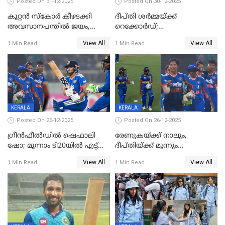
Posted On 31-12-2025
Posted On 30-12-2025
കൂറ്റൻ സ്കോർ കീഴടക്കി
ദീപ്തി ശർമ്മയ്ക്ക്
അവസാനപന്തിൽ ജയം,
റെക്കോർഡ്;
കേരളത്തിന് ഹാപ്പി ന്യൂഇയർ
ശ്രീലങ്കയ്ക്കെതിരായ വനിതാ
View All
View All
1 Min Read
1 Min Read
ടി20 പരമ്പര തൂത്തുവാരി
ഇന്ത്യ
KERALA
KERALA
Posted On 26-12-2025
Posted On 26-12-2025
ഗ്രീന്‍ഫീല്‍ഡില്‍ ഷെഫാലി
രേണുകയ്ക്ക് നാലും,
ഷോ; മൂന്നാം ടി20യിൽ എട്ട്
ദീപ്തിയ്ക്ക് മൂന്നും
വിക്കറ്റ് ജയം; ശ്രീലങ്കന്‍
വിക്കറ്റുകൾ,മൂന്നാം വനിതാ
View All
View All
1 Min Read
1 Min Read
വനിതകള്‍ക്കെതിരായ ടി20
ടി20യിലും ശ്രീലങ്കയ്ക്ക്
പരമ്പര ഇന്ത്യക്ക്
ബാറ്റിംഗ് തകര്‍ച്ച; ഇന്ത്യയ്ക്ക്
വിജയലക്ഷ്യം 113 റൺസ്