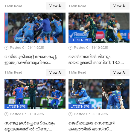
ദക്ഷിണാഫ്രിക്കയെ വീഴ്ത്തി
പോരാട്ടം
View All
View All
1 Min Read
1 Min Read
ഇന്ത്യയ്ക്ക് വനിതാ ക്രിക്കറ്റ്
ലോകകപ്പ്
LATEST NEWS
Posted On 01-11-2025
Posted On 31-10-2025
വനിത ക്രിക്കറ്റ് ലോകകപ്പ്;
മെൽബണിൽ മിന്നും
ഇന്ത്യ ദക്ഷിണാഫ്രിക്ക
ജയവുമായി ഓസിസ്; 13.2
പോരാട്ടം
ഓവറിൽ കളി തീർത്തു;
View All
View All
1 Min Read
1 Min Read
പരമ്പരയിൽ ലീഡ്
LATEST NEWS
LATEST NEWS
Posted On 31-10-2025
Posted On 30-10-2025
സഞ്ജു ഉൾപ്പെടെ 9പേരും
ജെമീമയുടെ സെഞ്ചുറി
ഒറ്റയക്കത്തിൽ വീണു;
കരുത്തിൽ ഓസിസ്