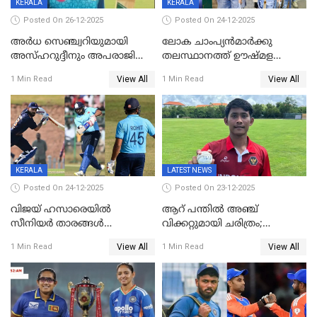
KERALA
KERALA
Posted On 26-12-2025
Posted On 24-12-2025
അർധ സെഞ്ച്വറിയുമായി
ലോക ചാംപ്യൻമാർക്കു
അസ്ഹറുദ്ദീനും അപരാജിതും
തലസ്ഥാനത്ത് ഊഷ്മള
; കർണാടകക്കു മുന്നിൽ 285
സ്വീകരണം, കേരളത്തിലെ ഒരു
View All
View All
1 Min Read
1 Min Read
റൺസ് വിജയലക്ഷ്യമുയർത്തി
മത്സരം ജയിച്ചാൽ ഇന്ത്യയ്ക്കു
കേരളം
പരമ്പര
KERALA
LATEST NEWS
Posted On 24-12-2025
Posted On 23-12-2025
വിജയ് ഹസാരെയിൽ
ആറ് പന്തിൽ അഞ്ച്
സീനിയർ താരങ്ങൾ
വിക്കറ്റുമായി ചരിത്രം;
സെഞ്ച്വറിയുമായി കസറി;
ക്രിക്കറ്റിൽ അപൂർവ
View All
View All
1 Min Read
1 Min Read
സച്ചിന്‍റെ റെക്കോഡ് മറികടന്ന്
റെക്കോഡുമായി
കോഹ്‌ലി, രോഹിത്
ഇന്തോനേഷ്യൻ താരം
വാർണർക്കൊപ്പം