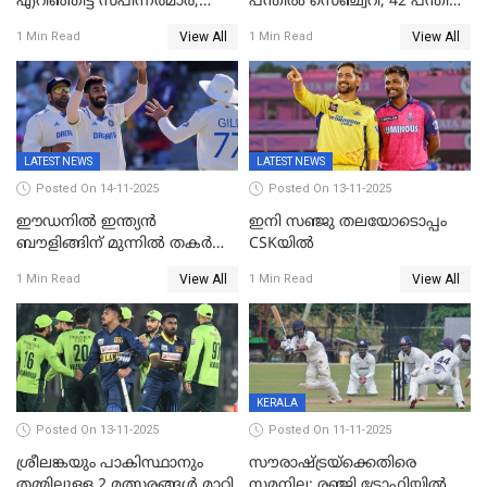
എറിഞ്ഞിട്ട് സ്പിന്നർമാർ,
പന്തിൽ സെഞ്ച്വറി, 42 പന്തിൽ
രണ്ടാം ഇന്നിങ്സിലും പതറി
144; വൈഭവിന്റെ വെടിക്കെട്ട്
View All
View All
1 Min Read
1 Min Read
പ്രോട്ടീസ്
LATEST NEWS
LATEST NEWS
Posted On 14-11-2025
Posted On 13-11-2025
ഈഡനിൽ ഇന്ത്യൻ
ഇനി സഞ്ജു തലയോടൊപ്പം
ബൗളിങ്ങിന് മുന്നിൽ തകർന്ന്
CSKയിൽ
പ്രോട്ടീസ്; 159റൺസിന്‌
View All
View All
1 Min Read
1 Min Read
പുറത്ത്; ബുമ്രയ്ക്ക് അഞ്ച്
വിക്കറ്റ്
KERALA
Posted On 13-11-2025
Posted On 11-11-2025
ശ്രീലങ്കയും പാകിസ്ഥാനും
സൗരാഷ്ട്രയ്‌ക്കെതിരെ
തമ്മിലുള്ള 2 മത്സരങ്ങള്‍ മാറ്റി
സമനില; രഞ്ജി ട്രോഫിയിൽ