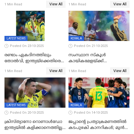
അർധസെഞ്ച്വറി;
ഗറാണി;ജൂനിയർ
View All
View All
1 Min Read
1 Min Read
മുൻനായകരുടെ മികവിൽ
ബോയ്സിലും സബ്‌ജൂനിയർ
ഓസീസിനെതിരെ ഉജ്ജ്വല
ഗേൾസിലും റെക്കോർഡോടെ
ജയം
സ്വർണം, ദേവപ്രിയ 87ലെ
റെക്കോർഡ് തിരുത്തി
LATEST NEWS
KERALA
Posted On 23-10-2025
Posted On 21-10-2025
രണ്ടാം ഏകദിനത്തിലും
സംസ്ഥാന സ്കൂൾ
തോൽവി, ഇന്ത്യയ്‌ക്കെതിരെ
കായികമേളയ്ക്ക്
പരമ്പര നേടി ഓസ്‌ട്രേലിയ
തിരിതെളിഞ്ഞു; സ്കൂൾ
View All
View All
1 Min Read
1 Min Read
ഒളിംപിക്‌സിന്റെ ഉദ്‌ഘാടനം
നിർവഹിച്ച് ധനമന്ത്രി K N
ബാലഗോപാൽ;ദീപശിഖ
തെളിയിച്ച് I M വിജയൻ
LATEST NEWS
KERALA
Posted On 20-10-2025
Posted On 14-10-2025
ക്രിസ്ത്യാനോ റൊണാൾഡോ
ജപ്പാന്റെ പ്രത്യാക്രമണത്തിൽ
ഇന്ത്യയിൽ കളിക്കാനെത്തില്ല;
കടപുഴകി കാനറികൾ; മുൻ
അൽ നസർ സ്ക്വാഡിൽ
ലോകചാമ്പ്യന്മാർക്കെതിരെ