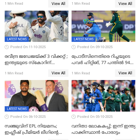
View All
View All
1 Min Read
1 Min Read
ഉൾപ്പെടുത്തിയില്ല
ജപ്പാന്റെ ആദ്യ ജയം
LATEST NEWS
LATEST NEWS
Posted On 11-10-2025
Posted On 09-10-2025
രവീന്ദ്ര ജഡേജയ്ക്ക് 3 വിക്കറ്റ് ;
പ്രോടീസിനെതിരെ റിച്ചയുടെ
ഇന്ത്യയുടെ സ്കോറിന്
പവർ ഹിറ്റിങ്, 77 പന്തില്‍ 94
മുന്നിൽ വെസ്റ്റ് ഇന്‍ഡീസിന്
റണ്‍സ്, 252 റണ്‍സ്
View All
View All
1 Min Read
1 Min Read
നാല് വിക്കറ്റ് നഷ്ടം
ലക്ഷ്യമൊരുക്കി ഇന്ത്യ; 28
വര്‍ഷം പഴക്കമുള്ള ലോക
റെക്കോര്‍ഡ് തകര്‍ത്ത് സ്മൃതി
LATEST NEWS
Posted On 06-10-2025
Posted On 05-10-2025
സഞ്ജുവിന് EPL നിയമനം;
വനിതാ ലോകകപ്പ്; ഇന്ന് ഇന്ത്യ
ഇംഗ്ലീഷ് പ്രീമിയര്‍ ലീഗിന്‍റെ
പാക്കിസ്ഥാന്‍ പോരാട്ടം
ഇന്ത്യയിലെ ബ്രാന്‍ഡ്