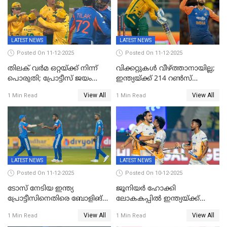
കാമറൂൺ ഗ്രീൻ
കൊൽക്കത്തയിൽ
LATEST NEWS
LATEST NEWS
Posted On 11-12-2025
Posted On 11-12-2025
തിലക് വർമ ഒറ്റയ്ക്ക് നിന്ന്
വിക്കറ്റുകൾ വീഴ്ത്താനായില്ല;
പൊരുതി; പ്രോട്ടീസ് ജയം
ഇന്ത്യയ്ക്ക് 214 റൺസ്
പിടിച്ചെടുത്തു
വിജയലക്ഷ്യം; ക്വിന്റൻ
View All
View All
1 Min Read
1 Min Read
ഡികോക്ക് കസറി
LATEST NEWS
LATEST NEWS
Posted On 11-12-2025
Posted On 10-12-2025
ടോസ് നേടിയ ഇന്ത്യ
ജൂനിയര്‍ ഹോക്കി
പ്രോട്ടീസിനെതിരെ ബോളിങ്
ലോകകപ്പിൽ ഇന്ത്യയ്ക്ക്
തെരഞ്ഞെടുത്തു
വെങ്കലം
View All
View All
1 Min Read
1 Min Read