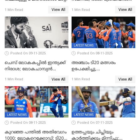
കേരളത്തിന് മൂന്ന് പോയിന്റ്
View All
View All
1 Min Read
1 Min Read
LATEST NEWS
Posted On 09-11-2025
Posted On 08-11-2025
ചെസ് ലോകകപ്പില്‍ ഇന്ത്യക്ക്
അഞ്ചാം ടി20 മത്സരം
നിരാശ; ലോകചാമ്പ്യന്‍
ഉപേക്ഷിച്ചു,
ഡി.ഗുകേഷ് പുറത്ത്
ഓസീസിനെതിരായ പരമ്പര
View All
View All
1 Min Read
1 Min Read
ജയിച്ച് ഇന്ത്യ
LATEST NEWS
LATEST NEWS
Posted On 08-11-2025
Posted On 07-11-2025
കുറഞ്ഞ പന്തിൽ അതിവേഗം
ഉത്തപ്പയും ചിപ്ലിയും
1000; ലോകറെക്കോഡ്; ടി20
കാർത്തിക്കും മിന്നിച്ചു;