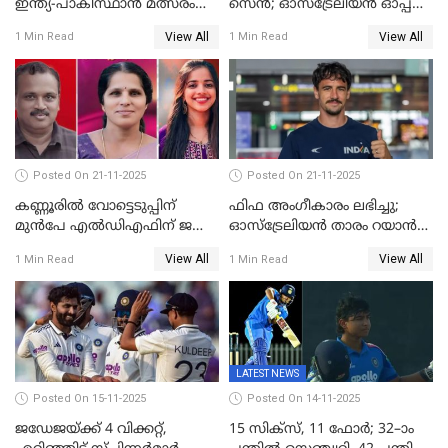
ഇന്ത്യ-പാകിസ്ഥാൻ മത്സരം
സെന്‍; ഓസ്ട്രേലിയന്‍ ഓപ്പണ്‍
ഫെബ്രുവരി 15ന്; ടി20
ബാഡ്മിൻ്റൺ
View All
View All
1 Min Read
1 Min Read
ലോകകപ്പിന്‍റെ മത്സരക്രമം
പ്രഖ്യാപിച്ചു
Posted On 21-11-2025
Posted On 21-11-2025
കണ്ണൂരിൽ വോട്ടെടുപ്പിന്
ഫിഫ അംഗീകാരം ലഭിച്ചു;
മുൻപേ എൽഡിഎഫിന് ജയം;
ഓസ്‌ട്രേലിയന്‍ താരം റയാന്‍
മലപ്പട്ടത്തും ആന്തൂരും എതിർ
വില്ല്യംസിന് ഇനി
View All
View All
1 Min Read
1 Min Read
സ്ഥാനാർഥികളില്ല
നീലക്കുപ്പായത്തില്‍ കളിക്കാം
LATEST NEWS
Posted On 15-11-2025
Posted On 14-11-2025
ജഡേജയ്ക്ക് 4 വിക്കറ്റ്,
15 സിക്സ്, 11 ഫോർ; 32–ാം