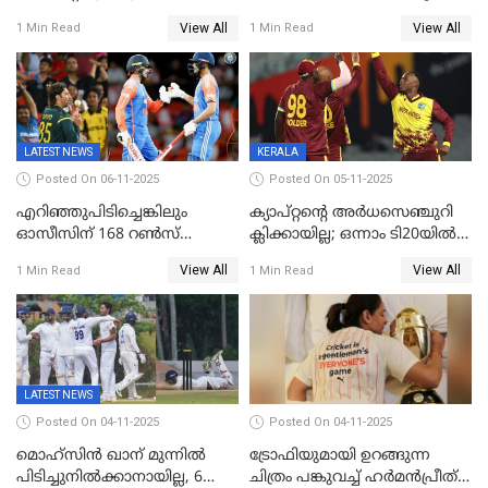
റെയ്നയുടെയും സ്വത്ത്
മുന്നിൽ
View All
View All
1 Min Read
1 Min Read
കണ്ടുകെട്ടി
LATEST NEWS
KERALA
Posted On 06-11-2025
Posted On 05-11-2025
എറിഞ്ഞുപിടിച്ചെങ്കിലും
ക്യാപ്റ്റന്റെ അർധസെഞ്ചുറി
ഓസീസിന് 168 റൺസ്
ക്ലിക്കായില്ല; ഒന്നാം ടി20യിൽ
വിജയലക്ഷ്യം നൽകി ഇന്ത്യ
ന‍്യൂസിലൻഡിനെതിരേ
View All
View All
1 Min Read
1 Min Read
വിൻഡീസിന് ജയം
LATEST NEWS
Posted On 04-11-2025
Posted On 04-11-2025
മൊഹ്സിൻ ഖാന് മുന്നിൽ
ട്രോഫിയുമായി ഉറങ്ങുന്ന
പിടിച്ചുനിൽക്കാനായില്ല, 6
ചിത്രം പങ്കുവച്ച് ഹര്‍മന്‍പ്രീത്