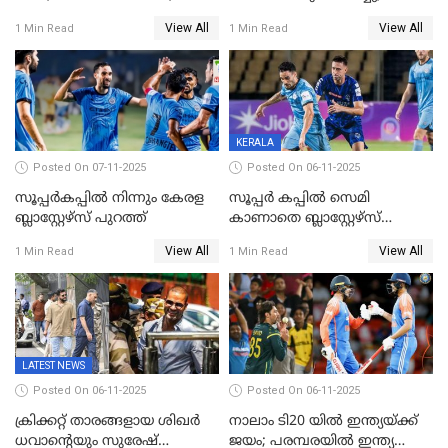
ക്രിക്കറ്റില്‍
പാക്കിസ്ഥാനെ തകർത്ത്
View All
View All
1 Min Read
1 Min Read
അപൂര്‍വനേട്ടവുമായി
ഇന്ത്യ; ഹോങ്കോങ് സിക്സസ്
അഭിഷേക് ശർമ
ക്രിക്കറ്റ് ടൂർണമെന്റിൽ ജയം
KERALA
Posted On 07-11-2025
Posted On 06-11-2025
സൂപ്പര്‍കപ്പില്‍ നിന്നും കേരള
സൂപ്പർ കപ്പിൽ സെമി
ബ്ലാസ്റ്റേഴ്‌സ് പുറത്ത്
കാണാതെ ബ്ലാസ്റ്റേഴ്സ്
പുറത്ത്
View All
View All
1 Min Read
1 Min Read
LATEST NEWS
Posted On 06-11-2025
Posted On 06-11-2025
ക്രിക്കറ്റ് താരങ്ങളായ ശിഖർ
നാലാം ടി20 യില്‍ ഇന്ത്യയ്ക്ക്
ധവാന്‍റെയും സുരേഷ്
ജയം; പരമ്പരയിൽ ഇന്ത്യ