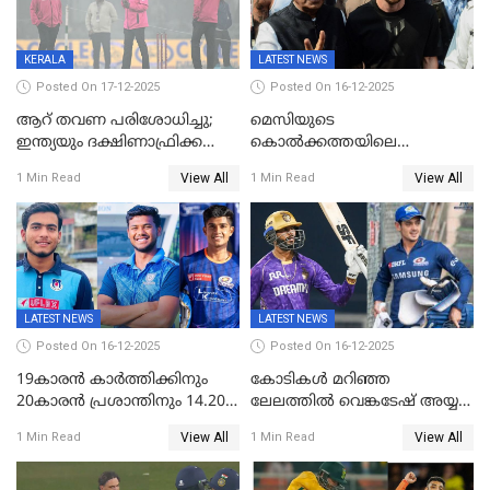
KERALA
LATEST NEWS
Posted On 17-12-2025
Posted On 16-12-2025
ആറ് തവണ പരിശോധിച്ചു;
മെസിയുടെ
ഇന്ത്യയും ദക്ഷിണാഫ്രിക്കയും
കൊൽക്കത്തയിലെ
തമ്മിലുള്ള നാലാം ട്വന്റി20
പരിപാടിക്കിടെയുണ്ടായ
View All
View All
1 Min Read
1 Min Read
ഉപേക്ഷിച്ചു
സംഘർഷം: കായിക മന്ത്രി
അരൂപ് ബിശ്വാസ് രാജിവച്ചു
LATEST NEWS
LATEST NEWS
Posted On 16-12-2025
Posted On 16-12-2025
19കാരൻ കാർത്തിക്കിനും
കോടികൾ മറിഞ്ഞ
20കാരൻ പ്രശാന്തിനും 14.20
ലേലത്തിൽ വെങ്കടേഷ് അയ്യര്‍
കോടി; കശ്മീരി താരം 8.40
റോയല്‍ ചലഞ്ചേഴ്‌സ്
View All
View All
1 Min Read
1 Min Read
കോടിക്ക് ഡൽഹിയിൽ;
ബംഗളൂരുവില്‍; ക്വിന്റണ്‍ ഡി
മലയാളി താരം വിഘ്നേഷ്
കോക്ക് മുംബൈ
പുത്തുർ രാജസ്ഥാനിൽ
ഇന്ത്യന്‍സില്‍; 25കോടിക്ക്