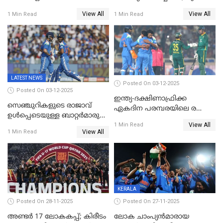
ഇന്ത്യക്ക് തോല്‍വി, പരമ്പര
ഗിൽ കളിക്കും, ജയ്സ്വാൾ
View All
View All
1 Min Read
1 Min Read
ഒപ്പത്തിനൊപ്പം
ഇല്ല;
ദക്ഷിണാഫ്രിക്കയ്‌ക്കെതിരായ
ടി20 പരമ്പരയ്ക്കുള്ള ഇന്ത്യന്‍
ടീമിനെ പ്രഖ്യാപിച്ചു
LATEST NEWS
Posted On 03-12-2025
Posted On 03-12-2025
ഇന്ത്യ-ദക്ഷിണാഫ്രിക്ക
സെഞ്ചുറികളുടെ രാജാവ്
ഏകദിന പരമ്പരയിലെ രണ്ടാം
ഉൾപ്പെടെയുള്ള ബാറ്റർമാരുടെ
മത്സരം ഇന്ന്
View All
ആറാട്ട്; പ്രോട്ടീസിനെതിരെ
1 Min Read
View All
1 Min Read
ഇന്ത്യയ്ക്ക് 358 റൺസ്
KERALA
Posted On 28-11-2025
Posted On 27-11-2025
അണ്ടര്‍ 17 ലോകകപ്പ്; കിരീടം
ലോക ചാംപ്യൻമാരായ