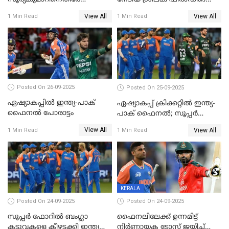
ഐസിസി നടപടി, പാക് താരം
തെരഞ്ഞെടുത്തു
View All
View All
1 Min Read
1 Min Read
ഹാരിസ് റൗഫിനും പിഴ ശിക്ഷ
Posted On 26-09-2025
Posted On 25-09-2025
ഏഷ്യാകപ്പില്‍ ഇന്ത്യ-പാക്
ഏഷ്യാകപ്പ് ക്രിക്കറ്റിൽ ഇന്ത്യ-
ഫൈനല്‍ പോരാട്ടം
പാക് ഫൈനല്‍; സൂപ്പർ
ഫോറിൽ ബംഗ്ലാദേശിനെ
View All
View All
1 Min Read
1 Min Read
തോൽപിച്ച് പാകിസ്ഥാൻ
KERALA
Posted On 24-09-2025
Posted On 24-09-2025
സൂപ്പർ ഫോറിൽ ബംഗ്ലാ
ഫൈനലിലേക്ക് ഉന്നമിട്ട്
കടുവകളെ കീഴടക്കി ഇന്ത്യ
നിര്‍ണായക ടോസ് ജയിച്ച്