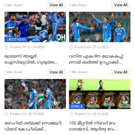
രണ്ടക്കം കടന്നത്അഭിഷേകും
റെക്കോർഡ് സ്കോർ
View All
View All
1 Min Read
1 Min Read
ഹര്‍ഷിതും മാത്രം;
തകർന്നു; അഞ്ച് വിക്കറ്റ്
മെല്‍ബണില്‍
ജയവുമായി ഇന്ത്യൻ
ഇന്ത്യയ്‌ക്കെതിരെ ഓസീസ്
വനിതകൾ ലോകകപ്പ്
ലക്ഷ്യം 126 റണ്‍സ്
കലാശപ്പോരിന്
LATEST NEWS
Posted On 27-10-2025
Posted On 27-10-2025
ശ്രേയസ് അയ്യര്‍
വനിത ഏകദിന ലോകകപ്പ്;
ഐസിയുവില്‍; ഗുരുതര
സെമി ബര്‍ത്ത് ഉറപ്പാക്കി
പരിക്ക്
ഇന്ത്യന്‍ വനിതകള്‍
View All
View All
1 Min Read
1 Min Read
KERALA
Posted On 25-10-2025
Posted On 23-10-2025
രോഹിത് ശർമക്ക് സെഞ്ച്വറി,
100 മീറ്ററിൽ നിവേദ് വേ​
വിരാട് കോഹ്‍ലിക്ക്
ഗരാജാവ്, ആദിത്യ വേ​