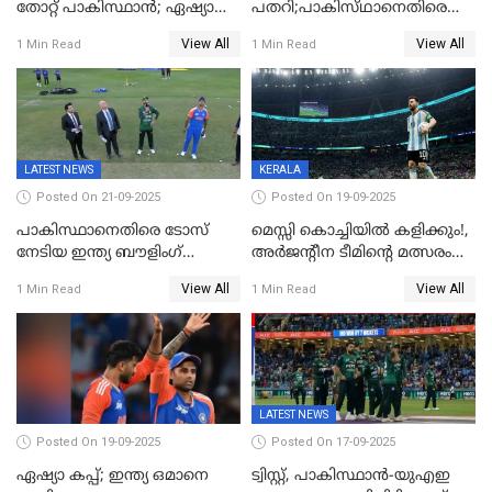
തോറ്റ് പാകിസ്ഥാൻ; ഏഷ്യാ
പതറി;പാകിസ്‌ഥാനെതിരെ
കപ്പിൽ വിജയഭേരി തുടർന്ന്
ഇന്ത്യക്ക് 172 റൺസ്
View All
View All
1 Min Read
1 Min Read
ഇന്ത്യ, അഭിഷേക് ശർമ്മയ്ക്ക്
വിജയലക്ഷ്യം
അർദ്ധ സെഞ്ച്വറി
LATEST NEWS
KERALA
Posted On 21-09-2025
Posted On 19-09-2025
പാകിസ്ഥാനെതിരെ ടോസ്
മെസ്സി കൊച്ചിയിൽ കളിക്കും!,
നേടിയ ഇന്ത്യ ബൗളിംഗ്
അർജന്റീന ടീമിന്റെ മത്സരം
തെരഞ്ഞെടുത്തു
കലൂർ സ്റ്റേഡിയത്തിൽ
View All
View All
1 Min Read
1 Min Read
നടത്താൻ ആലോചന
LATEST NEWS
Posted On 19-09-2025
Posted On 17-09-2025
ഏഷ്യാ കപ്പ്; ഇന്ത്യ ഒമാനെ
ട്വിസ്റ്റ്, പാകിസ്ഥാൻ-യുഎഇ