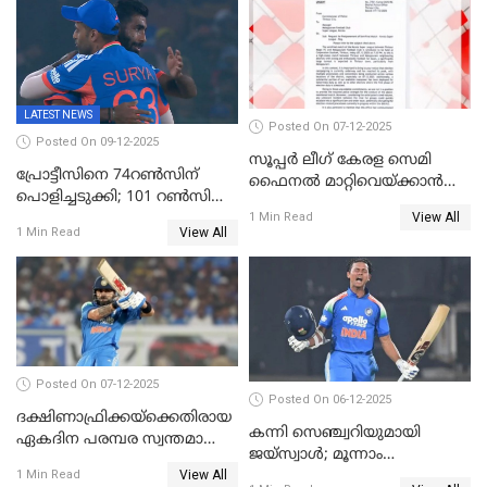
LATEST NEWS
Posted On 07-12-2025
Posted On 09-12-2025
സൂപ്പർ ലീഗ് കേരള സെമി
പ്രോട്ടീസിനെ 74റൺസിന്‌
ഫൈനൽ മാറ്റിവെയ്ക്കാൻ
പൊളിച്ചടുക്കി; 101 റൺസിന്റെ
നിർദേശം
View All
വൻജയം, ടി20യിൽ 100
1 Min Read
View All
1 Min Read
വിക്കറ്റ് തികയ്ക്കുന്ന
താരമായി ബുമ്ര
Posted On 07-12-2025
Posted On 06-12-2025
ദക്ഷിണാഫ്രിക്കയ്‌ക്കെതിരായ
കന്നി സെഞ്ച്വറിയുമായി
ഏകദിന പരമ്പര സ്വന്തമാക്കി
ജയ്‌സ്വാൾ; മൂന്നാം
ഇന്ത്യ
View All
ഏകദിനത്തിൽ
1 Min Read