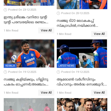
Posted On 23-12-2025
Posted On 20-12-2025
ഇന്ത്യ ശ്രീലങ്ക വനിതാ ട്വന്റി
സഞ്ജു ടി20 ലോകകപ്പ്
ട്വന്റി പരമ്പരയിലെ രണ്ടാം
സ്‌ക്വാഡിൽ,നയിക്കാൻ
മത്സരം ഇന്ന്
View All
സൂര്യകുമാർ, ഇന്ത്യൻ ടീമിനെ
1 Min Read
View All
1 Min Read
പ്രഖ്യാപിച്ച് ബി.സി.സി.ഐ
KERALA
LATEST NEWS
Posted On 19-12-2025
Posted On 19-12-2025
സഞ്ജു കളിയ്ക്കും, ഗില്ലിനു
ആരോൺ വർഗീസിനും
പകരം ഓപ്പണർ;അഞ്ചാം
വിഹാനും അർദ്ധ സെഞ്ചുറി;
ട്വന്റി20യിൽ ഇന്ത്യൻ ടീമിൽ 3
അണ്ടര്‍ 19 ഏഷ്യാ കപ്പിൽ
View All
View All
1 Min Read
1 Min Read
മാറ്റം
ഇന്ത്യ ഫൈനലിൽ