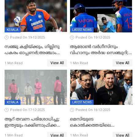
KERALA
LATEST NEWS
Posted On 19-12-2025
Posted On 19-12-2025
സഞ്ജു കളിയ്ക്കും, ഗില്ലിനു
ആരോൺ വർഗീസിനും
പകരം ഓപ്പണർ;അഞ്ചാം
വിഹാനും അർദ്ധ സെഞ്ചുറി;
ട്വന്റി20യിൽ ഇന്ത്യൻ ടീമിൽ 3
അണ്ടര്‍ 19 ഏഷ്യാ കപ്പിൽ
View All
View All
1 Min Read
1 Min Read
മാറ്റം
ഇന്ത്യ ഫൈനലിൽ
KERALA
LATEST NEWS
Posted On 17-12-2025
Posted On 16-12-2025
ആറ് തവണ പരിശോധിച്ചു;
മെസിയുടെ
ഇന്ത്യയും ദക്ഷിണാഫ്രിക്കയും
കൊൽക്കത്തയിലെ
തമ്മിലുള്ള നാലാം ട്വന്റി20
പരിപാടിക്കിടെയുണ്ടായ
View All
View All
1 Min Read
1 Min Read