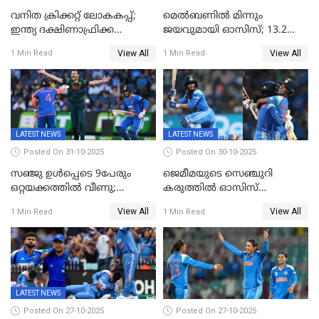
വനിത ക്രിക്കറ്റ് ലോകകപ്പ്;
മെൽബണിൽ മിന്നും
ഇന്ത്യ ദക്ഷിണാഫ്രിക്ക
ജയവുമായി ഓസിസ്; 13.2
പോരാട്ടം
ഓവറിൽ കളി തീർത്തു;
View All
View All
1 Min Read
1 Min Read
പരമ്പരയിൽ ലീഡ്
LATEST NEWS
LATEST NEWS
Posted On 31-10-2025
Posted On 30-10-2025
സഞ്ജു ഉൾപ്പെടെ 9പേരും
ജെമീമയുടെ സെഞ്ചുറി
ഒറ്റയക്കത്തിൽ വീണു;
കരുത്തിൽ ഓസിസ്
രണ്ടക്കം കടന്നത്അഭിഷേകും
റെക്കോർഡ് സ്കോർ
View All
View All
1 Min Read
1 Min Read
ഹര്‍ഷിതും മാത്രം;
തകർന്നു; അഞ്ച് വിക്കറ്റ്
മെല്‍ബണില്‍
ജയവുമായി ഇന്ത്യൻ
ഇന്ത്യയ്‌ക്കെതിരെ ഓസീസ്
വനിതകൾ ലോകകപ്പ്
ലക്ഷ്യം 126 റണ്‍സ്
കലാശപ്പോരിന്
LATEST NEWS
Posted On 27-10-2025
Posted On 27-10-2025