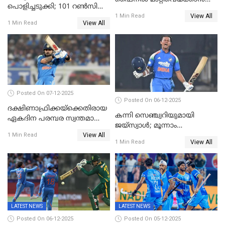
പൊളിച്ചടുക്കി; 101 റൺസിന്റെ
നിർദേശം
View All
വൻജയം, ടി20യിൽ 100
1 Min Read
View All
1 Min Read
വിക്കറ്റ് തികയ്ക്കുന്ന
താരമായി ബുമ്ര
Posted On 07-12-2025
Posted On 06-12-2025
ദക്ഷിണാഫ്രിക്കയ്‌ക്കെതിരായ
കന്നി സെഞ്ച്വറിയുമായി
ഏകദിന പരമ്പര സ്വന്തമാക്കി
ജയ്‌സ്വാൾ; മൂന്നാം
ഇന്ത്യ
View All
ഏകദിനത്തിൽ
1 Min Read
View All
1 Min Read
പ്രോട്ടീസിനെതിരെ ജയം,
പരമ്പര
LATEST NEWS
LATEST NEWS
Posted On 06-12-2025
Posted On 05-12-2025