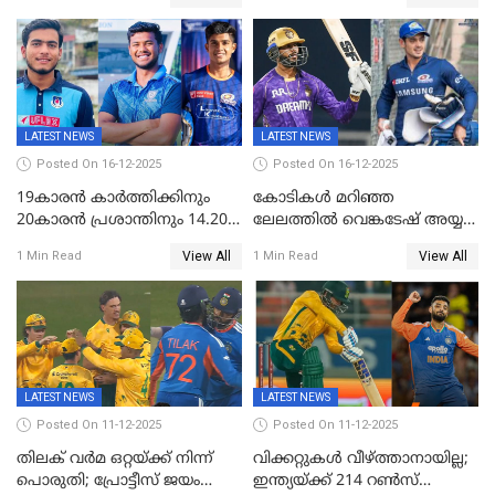
ഉപേക്ഷിച്ചു
സംഘർഷം: കായിക മന്ത്രി
അരൂപ് ബിശ്വാസ് രാജിവച്ചു
LATEST NEWS
LATEST NEWS
Posted On 16-12-2025
Posted On 16-12-2025
19കാരൻ കാർത്തിക്കിനും
കോടികൾ മറിഞ്ഞ
20കാരൻ പ്രശാന്തിനും 14.20
ലേലത്തിൽ വെങ്കടേഷ് അയ്യര്‍
കോടി; കശ്മീരി താരം 8.40
റോയല്‍ ചലഞ്ചേഴ്‌സ്
View All
View All
1 Min Read
1 Min Read
കോടിക്ക് ഡൽഹിയിൽ;
ബംഗളൂരുവില്‍; ക്വിന്റണ്‍ ഡി
മലയാളി താരം വിഘ്നേഷ്
കോക്ക് മുംബൈ
പുത്തുർ രാജസ്ഥാനിൽ
ഇന്ത്യന്‍സില്‍; 25കോടിക്ക്
കാമറൂൺ ഗ്രീൻ
കൊൽക്കത്തയിൽ
LATEST NEWS
LATEST NEWS
Posted On 11-12-2025
Posted On 11-12-2025
തിലക് വർമ ഒറ്റയ്ക്ക് നിന്ന്
വിക്കറ്റുകൾ വീഴ്ത്താനായില്ല;
പൊരുതി; പ്രോട്ടീസ് ജയം
ഇന്ത്യയ്ക്ക് 214 റൺസ്