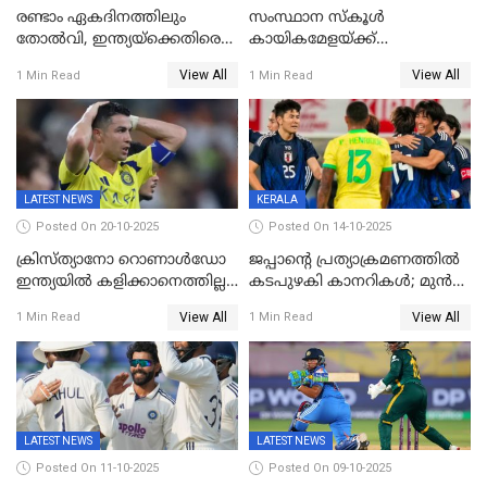
രണ്ടാം ഏകദിനത്തിലും
സംസ്ഥാന സ്കൂൾ
തോൽവി, ഇന്ത്യയ്‌ക്കെതിരെ
കായികമേളയ്ക്ക്
പരമ്പര നേടി ഓസ്‌ട്രേലിയ
തിരിതെളിഞ്ഞു; സ്കൂൾ
View All
View All
1 Min Read
1 Min Read
ഒളിംപിക്‌സിന്റെ ഉദ്‌ഘാടനം
നിർവഹിച്ച് ധനമന്ത്രി K N
ബാലഗോപാൽ;ദീപശിഖ
തെളിയിച്ച് I M വിജയൻ
LATEST NEWS
KERALA
Posted On 20-10-2025
Posted On 14-10-2025
ക്രിസ്ത്യാനോ റൊണാൾഡോ
ജപ്പാന്റെ പ്രത്യാക്രമണത്തിൽ
ഇന്ത്യയിൽ കളിക്കാനെത്തില്ല;
കടപുഴകി കാനറികൾ; മുൻ
അൽ നസർ സ്ക്വാഡിൽ
ലോകചാമ്പ്യന്മാർക്കെതിരെ
View All
View All
1 Min Read
1 Min Read
ഉൾപ്പെടുത്തിയില്ല
ജപ്പാന്റെ ആദ്യ ജയം
LATEST NEWS
LATEST NEWS
Posted On 11-10-2025
Posted On 09-10-2025