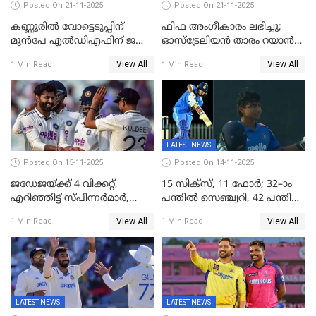
Posted On 21-11-2025
Posted On 21-11-2025
കണ്ണൂരിൽ വോട്ടെടുപ്പിന്
ഫിഫ അംഗീകാരം ലഭിച്ചു;
മുൻപേ എൽഡിഎഫിന് ജയം;
ഓസ്‌ട്രേലിയന്‍ താരം റയാന്‍
മലപ്പട്ടത്തും ആന്തൂരും എതിർ
വില്ല്യംസിന് ഇനി
View All
View All
1 Min Read
1 Min Read
സ്ഥാനാർഥികളില്ല
നീലക്കുപ്പായത്തില്‍ കളിക്കാം
LATEST NEWS
Posted On 15-11-2025
Posted On 14-11-2025
ജഡേജയ്ക്ക് 4 വിക്കറ്റ്,
15 സിക്സ്, 11 ഫോർ; 32–ാം
എറിഞ്ഞിട്ട് സ്പിന്നർമാർ,
പന്തിൽ സെഞ്ച്വറി, 42 പന്തിൽ
രണ്ടാം ഇന്നിങ്സിലും പതറി
144; വൈഭവിന്റെ വെടിക്കെട്ട്
View All
View All
1 Min Read
1 Min Read
പ്രോട്ടീസ്
LATEST NEWS
LATEST NEWS