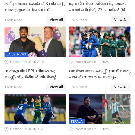
രവീന്ദ്ര ജഡേജയ്ക്ക് 3 വിക്കറ്റ് ;
പ്രോടീസിനെതിരെ റിച്ചയുടെ
ഇന്ത്യയുടെ സ്കോറിന്
പവർ ഹിറ്റിങ്, 77 പന്തില്‍ 94
മുന്നിൽ വെസ്റ്റ് ഇന്‍ഡീസിന്
റണ്‍സ്, 252 റണ്‍സ്
View All
View All
1 Min Read
1 Min Read
നാല് വിക്കറ്റ് നഷ്ടം
ലക്ഷ്യമൊരുക്കി ഇന്ത്യ; 28
വര്‍ഷം പഴക്കമുള്ള ലോക
റെക്കോര്‍ഡ് തകര്‍ത്ത് സ്മൃതി
LATEST NEWS
Posted On 06-10-2025
Posted On 05-10-2025
സഞ്ജുവിന് EPL നിയമനം;
വനിതാ ലോകകപ്പ്; ഇന്ന് ഇന്ത്യ
ഇംഗ്ലീഷ് പ്രീമിയര്‍ ലീഗിന്‍റെ
പാക്കിസ്ഥാന്‍ പോരാട്ടം
ഇന്ത്യയിലെ ബ്രാന്‍ഡ്
View All
View All
1 Min Read
1 Min Read
അംബാസഡര്‍
KERALA
Posted On 04-10-2025
Posted On 02-10-2025