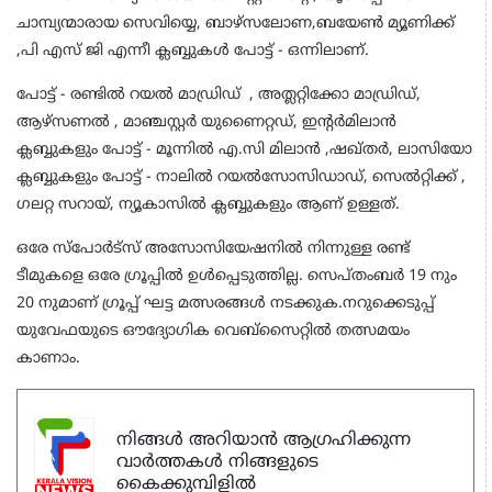
ചാമ്പ്യന്മാരായ സെവിയ്യെ, ബാഴ്സലോണ,ബയേൺ മ്യൂണിക്ക്
,പി എസ് ജി എന്നീ ക്ലബ്ബുകൾ പോട്ട് - ഒന്നിലാണ്.
പോട്ട് - രണ്ടിൽ റയൽ മാഡ്രിഡ് , അത്ലറ്റിക്കോ മാഡ്രിഡ്,
ആഴ്സണൽ , മാഞ്ചസ്റ്റർ യുണൈറ്റഡ്, ഇന്റർമിലാൻ
ക്ലബ്ബുകളും പോട്ട് - മൂന്നിൽ എ.സി മിലാൻ ,ഷഖ്തർ, ലാസിയോ
ക്ലബ്ബുകളും പോട്ട് - നാലിൽ റയൽസോസിഡാഡ്, സെൽറ്റിക്ക് ,
ഗലറ്റ സറായ്, ന്യൂകാസിൽ ക്ലബ്ബുകളും ആണ് ഉള്ളത്.
ഒരേ സ്പോർട്സ് അസോസിയേഷനിൽ നിന്നുള്ള രണ്ട്
ടീമുകളെ ഒരേ ഗ്രൂപ്പിൽ ഉള്‍പ്പെടുത്തില്ല. സെപ്തംബർ 19 നും
20 നുമാണ് ഗ്രൂപ്പ് ഘട്ട മത്സരങ്ങൾ നടക്കുക.നറുക്കെടുപ്പ്
യുവേഫയുടെ ഔദ്യോഗിക വെബ്സൈറ്റിൽ തത്സമയം
കാണാം.
നിങ്ങൾ അറിയാൻ ആഗ്രഹിക്കുന്ന
വാർത്തകൾ നിങ്ങളുടെ
കൈക്കുമ്പിളിൽ