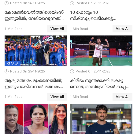
Posted On 26-11-2025
Posted On 26-11-2025
കോമൺവെൽത്ത് ഗെയിംസ്
10 ഫോറും 10
ഇന്ത്യയിൽ, വേദിയാവുന്നത്
സിക്‌സും,വെടിക്കെട്ട്
അഹമ്മദാബാദ്
സെഞ്ചുറിയുമായി രോഹന്‍,
View All
View All
1 Min Read
1 Min Read
അര്‍ധ സെഞ്ചുറിയുമായി
സഞ്ജു; ഒഡിഷയെ 10
വിക്കറ്റിന് തകര്‍ത്ത് കേരളം
KERALA
Posted On 25-11-2025
Posted On 23-11-2025
ആദ്യ മത്സരം മുംബൈയിൽ;
കിരീടം സ്വന്തമാക്കി ലക്ഷ്യ
ഇന്ത്യ-പാകിസ്ഥാൻ മത്സരം
സെന്‍; ഓസ്ട്രേലിയന്‍ ഓപ്പണ്‍
ഫെബ്രുവരി 15ന്; ടി20
ബാഡ്മിൻ്റൺ
View All
View All
1 Min Read
1 Min Read
ലോകകപ്പിന്‍റെ മത്സരക്രമം
പ്രഖ്യാപിച്ചു