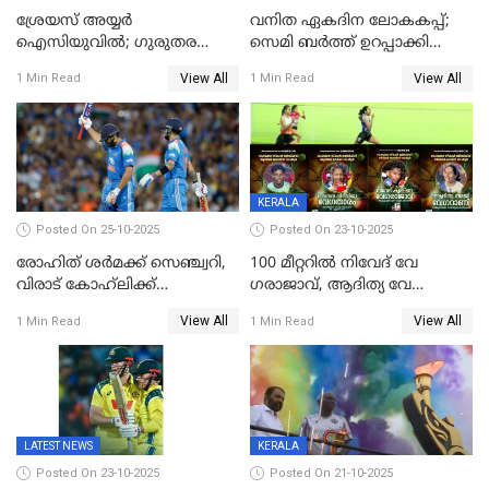
ശ്രേയസ് അയ്യര്‍
വനിത ഏകദിന ലോകകപ്പ്;
ഐസിയുവില്‍; ഗുരുതര
സെമി ബര്‍ത്ത് ഉറപ്പാക്കി
പരിക്ക്
ഇന്ത്യന്‍ വനിതകള്‍
View All
View All
1 Min Read
1 Min Read
KERALA
Posted On 25-10-2025
Posted On 23-10-2025
രോഹിത് ശർമക്ക് സെഞ്ച്വറി,
100 മീറ്ററിൽ നിവേദ് വേ​
വിരാട് കോഹ്‍ലിക്ക്
ഗരാജാവ്, ആദിത്യ വേ​
അർധസെഞ്ച്വറി;
ഗറാണി;ജൂനിയർ
View All
View All
1 Min Read
1 Min Read
മുൻനായകരുടെ മികവിൽ
ബോയ്സിലും സബ്‌ജൂനിയർ
ഓസീസിനെതിരെ ഉജ്ജ്വല
ഗേൾസിലും റെക്കോർഡോടെ
ജയം
സ്വർണം, ദേവപ്രിയ 87ലെ
റെക്കോർഡ് തിരുത്തി
LATEST NEWS
KERALA
Posted On 23-10-2025
Posted On 21-10-2025