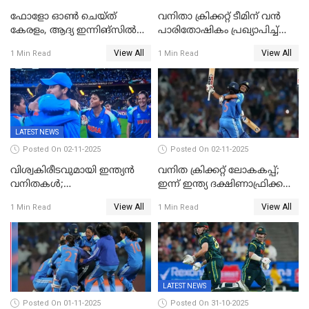
ഫോളോ ഓൺ ചെയ്ത്
വനിതാ ക്രിക്കറ്റ് ടീമിന് വൻ
കേരളം, ആദ്യ ഇന്നിങ്സിൽ
പാരിതോഷികം പ്രഖ്യാപിച്ച്
238 റൺസിന് പുറത്ത്,
BCCI
View All
View All
1 Min Read
1 Min Read
രഞ്ജിയിൽ കർണാടകയ്ക്ക്
കൂറ്റൻ ലീഡ്
LATEST NEWS
Posted On 02-11-2025
Posted On 02-11-2025
വിശ്വകിരീടവുമായി ഇന്ത്യൻ
വനിത ക്രിക്കറ്റ് ലോകകപ്പ്;
വനിതകൾ;
ഇന്ന് ഇന്ത്യ ദക്ഷിണാഫ്രിക്ക
ദക്ഷിണാഫ്രിക്കയെ വീഴ്ത്തി
പോരാട്ടം
View All
View All
1 Min Read
1 Min Read
ഇന്ത്യയ്ക്ക് വനിതാ ക്രിക്കറ്റ്
ലോകകപ്പ്
LATEST NEWS
Posted On 01-11-2025
Posted On 31-10-2025