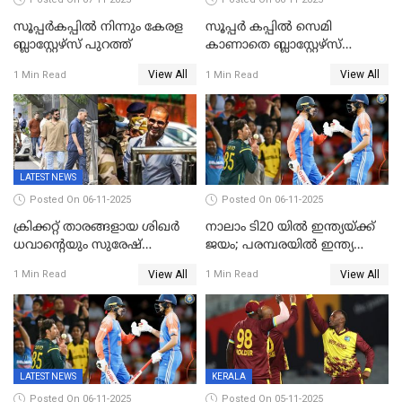
സൂപ്പര്‍കപ്പില്‍ നിന്നും കേരള
സൂപ്പർ കപ്പിൽ സെമി
ബ്ലാസ്റ്റേഴ്‌സ് പുറത്ത്
കാണാതെ ബ്ലാസ്റ്റേഴ്സ്
പുറത്ത്
View All
View All
1 Min Read
1 Min Read
LATEST NEWS
Posted On 06-11-2025
Posted On 06-11-2025
ക്രിക്കറ്റ് താരങ്ങളായ ശിഖർ
നാലാം ടി20 യില്‍ ഇന്ത്യയ്ക്ക്
ധവാന്‍റെയും സുരേഷ്
ജയം; പരമ്പരയിൽ ഇന്ത്യ
റെയ്നയുടെയും സ്വത്ത്
മുന്നിൽ
View All
View All
1 Min Read
1 Min Read
കണ്ടുകെട്ടി
LATEST NEWS
KERALA
Posted On 06-11-2025
Posted On 05-11-2025