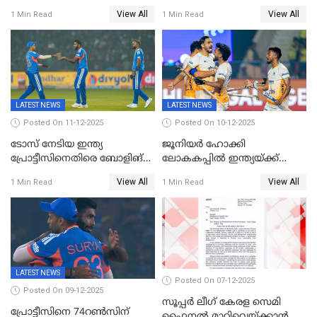
പിടിച്ചെടുത്തു
വിജയലക്ഷ്യം; ക്വിന്റൻ
View All
View All
1 Min Read
1 Min Read
ഡികോക്ക് കസറി
LATEST NEWS
LATEST NEWS
Posted On 11-12-2025
Posted On 10-12-2025
ടോസ് നേടിയ ഇന്ത്യ
ജൂനിയര്‍ ഹോക്കി
പ്രോട്ടീസിനെതിരെ ബോളിങ്
ലോകകപ്പിൽ ഇന്ത്യയ്ക്ക്
തെരഞ്ഞെടുത്തു
വെങ്കലം
View All
View All
1 Min Read
1 Min Read
LATEST NEWS
Posted On 07-12-2025
Posted On 09-12-2025
സൂപ്പർ ലീഗ് കേരള സെമി
പ്രോട്ടീസിനെ 74റൺസിന്‌
ഫൈനൽ മാറ്റിവെയ്ക്കാൻ