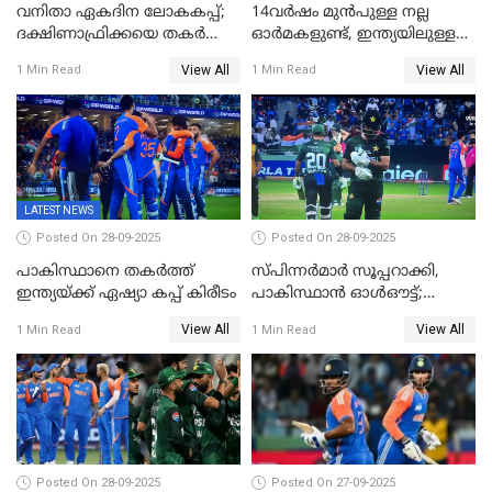
വനിതാ ഏകദിന ലോകകപ്പ്;
14വർഷം മുൻപുള്ള നല്ല
ദക്ഷിണാഫ്രിക്കയെ തകർത്ത്
ഓർമകളുണ്ട്, ഇന്ത്യയിലുള്ള
ഇംഗ്ലണ്ട്
അവരെ കാണാൻ
View All
View All
1 Min Read
1 Min Read
കാത്തിരിക്കുന്നു; വരവ്
സ്ഥിരീകരിച്ച് മെസി
LATEST NEWS
Posted On 28-09-2025
Posted On 28-09-2025
പാകിസ്ഥാനെ തകർത്ത്
സ്പിന്നർമാർ സൂപ്പറാക്കി,
ഇന്ത്യയ്ക്ക് ഏഷ്യാ കപ്പ് കിരീടം
പാകിസ്ഥാൻ ഓൾഔട്ട്;
ഇന്ത്യക്ക് 147 റൺസ്
View All
View All
1 Min Read
1 Min Read
വിജയലക്ഷ്യം, കുൽദീപിന് 4
വിക്കറ്റ്
Posted On 28-09-2025
Posted On 27-09-2025