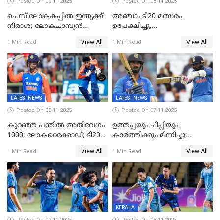
Posted On 09-11-2025
Posted On 08-11-2025
ചെസ് ലോകകപ്പില്‍ ഇന്ത്യക്ക്
അഞ്ചാം ടി20 മത്സരം
നിരാശ; ലോകചാമ്പ്യന്‍
ഉപേക്ഷിച്ചു,
ഡി.ഗുകേഷ് പുറത്ത്
ഓസീസിനെതിരായ പരമ്പര
View All
View All
1 Min Read
1 Min Read
ജയിച്ച് ഇന്ത്യ
LATEST NEWS
LATEST NEWS
Posted On 08-11-2025
Posted On 07-11-2025
കുറഞ്ഞ പന്തിൽ അതിവേഗം
ഉത്തപ്പയും ചിപ്ലിയും
1000; ലോകറെക്കോഡ്; ടി20
കാർത്തിക്കും മിന്നിച്ചു;
ക്രിക്കറ്റില്‍
പാക്കിസ്ഥാനെ തകർത്ത്
View All
View All
1 Min Read
1 Min Read
അപൂര്‍വനേട്ടവുമായി
ഇന്ത്യ; ഹോങ്കോങ് സിക്സസ്
അഭിഷേക് ശർമ
ക്രിക്കറ്റ് ടൂർണമെന്റിൽ ജയം
KERALA
Posted On 07-11-2025
Posted On 06-11-2025