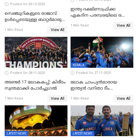
Posted On 03-12-2025
ഇന്ത്യ-ദക്ഷിണാഫ്രിക്ക
സെഞ്ചുറികളുടെ രാജാവ്
ഏകദിന പരമ്പരയിലെ രണ്ടാം
ഉൾപ്പെടെയുള്ള ബാറ്റർമാരുടെ
മത്സരം ഇന്ന്
View All
ആറാട്ട്; പ്രോട്ടീസിനെതിരെ
1 Min Read
View All
1 Min Read
ഇന്ത്യയ്ക്ക് 358 റൺസ്
KERALA
Posted On 28-11-2025
Posted On 27-11-2025
അണ്ടര്‍ 17 ലോകകപ്പ്; കിരീടം
ലോക ചാംപ്യൻമാരായ
സ്വന്തമാക്കി പോര്‍ച്ചുഗല്‍
ഇന്ത്യൻ വനിതാ ടീം
കേരളത്തിൽ കളിക്കും; 3 ടി20
View All
View All
1 Min Read
1 Min Read
മത്സരങ്ങൾ ​ഗ്രീൻഫീൽഡിൽ
LATEST NEWS
LATEST NEWS