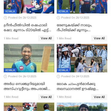
KERALA
KERALA
Posted On 26-12-2025
Posted On 26-12-2025
ഗ്രീന്‍ഫീല്‍ഡില്‍ ഷെഫാലി
രേണുകയ്ക്ക് നാലും,
ഷോ; മൂന്നാം ടി20യിൽ എട്ട്
ദീപ്തിയ്ക്ക് മൂന്നും
വിക്കറ്റ് ജയം; ശ്രീലങ്കന്‍
വിക്കറ്റുകൾ,മൂന്നാം വനിതാ
View All
View All
1 Min Read
1 Min Read
വനിതകള്‍ക്കെതിരായ ടി20
ടി20യിലും ശ്രീലങ്കയ്ക്ക്
പരമ്പര ഇന്ത്യക്ക്
ബാറ്റിംഗ് തകര്‍ച്ച; ഇന്ത്യയ്ക്ക്
വിജയലക്ഷ്യം 113 റൺസ്
KERALA
KERALA
Posted On 26-12-2025
Posted On 24-12-2025
അർധ സെഞ്ച്വറിയുമായി
ലോക ചാംപ്യൻമാർക്കു
അസ്ഹറുദ്ദീനും അപരാജിതും
തലസ്ഥാനത്ത് ഊഷ്മള
; കർണാടകക്കു മുന്നിൽ 285
സ്വീകരണം, കേരളത്തിലെ ഒരു
View All
View All
1 Min Read
1 Min Read
റൺസ് വിജയലക്ഷ്യമുയർത്തി
മത്സരം ജയിച്ചാൽ ഇന്ത്യയ്ക്കു
കേരളം
പരമ്പര