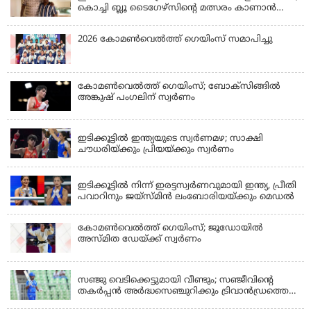
കൊച്ചി ബ്ലൂ ടൈഗേഴ്സിന്റെ മത്സരം കാണാൻ
എത്തും
2026 കോമണ്‍വെല്‍ത്ത് ഗെയിംസ് സമാപിച്ചു
കോമണ്‍വെല്‍ത്ത് ഗെയിംസ്; ബോക്‌സിങ്ങില്‍
അങ്കുഷ് പംഗലിന് സ്വര്‍ണം
LATEST NEWS
ഇടിക്കൂട്ടിൽ ഇന്ത്യയുടെ സ്വർണമഴ; സാക്ഷി
ചൗധരിയ്ക്കും പ്രിയയ്ക്കും സ്വർണം
LATEST NEWS
ഇടിക്കൂട്ടിൽ നിന്ന് ഇരട്ടസ്വർണവുമായി ഇന്ത്യ, പ്രീതി
പവാറിനും ജയ്സ്മിന്‍ ലംബോരിയയ്ക്കും മെഡൽ
കോമണ്‍വെല്‍ത്ത് ഗെയിംസ്; ജൂഡോയിൽ
അസ്മിത ഡേയ്ക്ക് സ്വർണം
KERALA
സഞ്ജു വെടിക്കെട്ടുമായി വീണ്ടും; സഞ്ജീവിന്‍റെ
തകർപ്പൻ അർദ്ധസെഞ്ചുറിക്കും ട്രിവാൻഡ്രത്തെ
രക്ഷിക്കാനായില്ല, കൊച്ചി ബ്ലൂ ടൈഗേഴ്സിനു ജയം