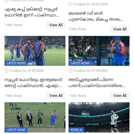
Posted On 23-09-2025
Posted On 23-09-2025
ഏഷ്യ കപ്പ് ക്രിക്കറ്റ്; സൂപ്പര്‍
ബാലണ്‍ ഡി ഓര്‍
ഫോറിൽ ഇന്ന് പാകിസ്ഥാനും
പുരസ്‌കാരം; മികച്ച താരം
ശ്രീലങ്കയും ഏറ്റുമുട്ടും
View All
ഒസ്മാന്‍ ഡെംബല
1 Min Read
View All
1 Min Read
LATEST NEWS
LATEST NEWS
Posted On 21-09-2025
Posted On 21-09-2025
സൂപ്പർ ഫോറിലും ഇന്ത്യയോട്
അടിച്ചുതുടങ്ങി,പിന്നെ
തോറ്റ് പാകിസ്ഥാൻ; ഏഷ്യാ
പതറി;പാകിസ്‌ഥാനെതിരെ
കപ്പിൽ വിജയഭേരി തുടർന്ന്
ഇന്ത്യക്ക് 172 റൺസ്
View All
View All
1 Min Read
1 Min Read
ഇന്ത്യ, അഭിഷേക് ശർമ്മയ്ക്ക്
വിജയലക്ഷ്യം
അർദ്ധ സെഞ്ച്വറി
LATEST NEWS
KERALA