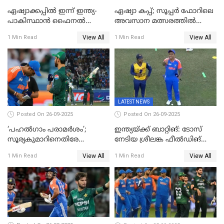
ഏഷ്യാക്കപ്പില്‍ ഇന്ന് ഇന്ത്യ-
ഏഷ്യാ കപ്പ്; സൂപ്പർ ഫോറിലെ
പാകിസ്ഥാന്‍ ഫൈനല്‍
അവസാന മത്സരത്തിൽ
പോരാട്ടം
ഇന്ത്യയ്ക്ക് ജയം
View All
View All
1 Min Read
1 Min Read
LATEST NEWS
Posted On 26-09-2025
Posted On 26-09-2025
‘പഹൽഗാം പരാമർശം’;
ഇന്ത്യയ്ക്ക് ബാറ്റിങ്: ടോസ്
സൂര്യകുമാറിനെതിരേ
നേടിയ ശ്രീലങ്ക ഫീൽഡിങ്
ഐസിസി നടപടി, പാക് താരം
തെരഞ്ഞെടുത്തു
View All
View All
1 Min Read
1 Min Read
ഹാരിസ് റൗഫിനും പിഴ ശിക്ഷ