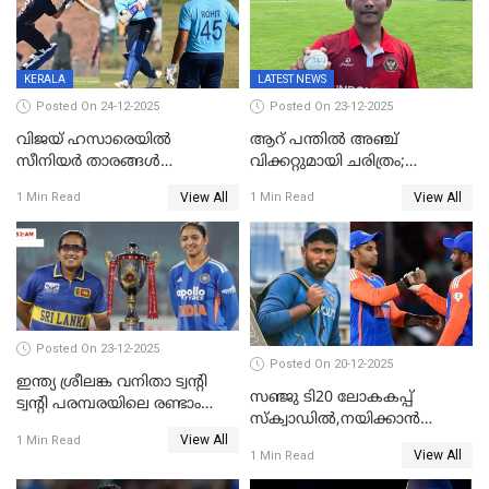
KERALA
LATEST NEWS
Posted On 24-12-2025
Posted On 23-12-2025
വിജയ് ഹസാരെയിൽ
ആറ് പന്തിൽ അഞ്ച്
സീനിയർ താരങ്ങൾ
വിക്കറ്റുമായി ചരിത്രം;
സെഞ്ച്വറിയുമായി കസറി;
ക്രിക്കറ്റിൽ അപൂർവ
View All
View All
1 Min Read
1 Min Read
സച്ചിന്‍റെ റെക്കോഡ് മറികടന്ന്
റെക്കോഡുമായി
കോഹ്‌ലി, രോഹിത്
ഇന്തോനേഷ്യൻ താരം
വാർണർക്കൊപ്പം
Posted On 23-12-2025
Posted On 20-12-2025
ഇന്ത്യ ശ്രീലങ്ക വനിതാ ട്വന്റി
സഞ്ജു ടി20 ലോകകപ്പ്
ട്വന്റി പരമ്പരയിലെ രണ്ടാം
സ്‌ക്വാഡിൽ,നയിക്കാൻ
മത്സരം ഇന്ന്
View All
സൂര്യകുമാർ, ഇന്ത്യൻ ടീമിനെ
1 Min Read
View All
1 Min Read
പ്രഖ്യാപിച്ച് ബി.സി.സി.ഐ