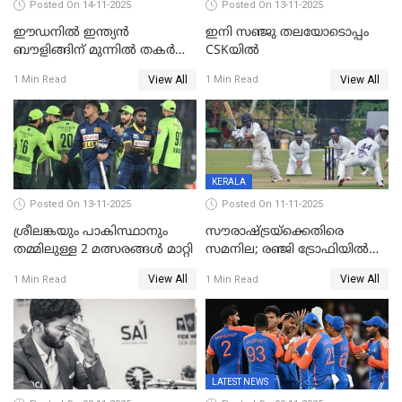
Posted On 14-11-2025
Posted On 13-11-2025
ഈഡനിൽ ഇന്ത്യൻ
ഇനി സഞ്ജു തലയോടൊപ്പം
ബൗളിങ്ങിന് മുന്നിൽ തകർന്ന്
CSKയിൽ
പ്രോട്ടീസ്; 159റൺസിന്‌
View All
View All
1 Min Read
1 Min Read
പുറത്ത്; ബുമ്രയ്ക്ക് അഞ്ച്
വിക്കറ്റ്
KERALA
Posted On 13-11-2025
Posted On 11-11-2025
ശ്രീലങ്കയും പാകിസ്ഥാനും
സൗരാഷ്ട്രയ്‌ക്കെതിരെ
തമ്മിലുള്ള 2 മത്സരങ്ങള്‍ മാറ്റി
സമനില; രഞ്ജി ട്രോഫിയിൽ
കേരളത്തിന് മൂന്ന് പോയിന്റ്
View All
View All
1 Min Read
1 Min Read
LATEST NEWS