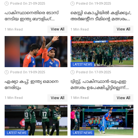
Posted On 21-09-2025
Posted On 19-09-2025
പാകിസ്ഥാനെതിരെ ടോസ്
മെസ്സി കൊച്ചിയിൽ കളിക്കും!,
നേടിയ ഇന്ത്യ ബൗളിംഗ്
അർജന്റീന ടീമിന്റെ മത്സരം
തെരഞ്ഞെടുത്തു
കലൂർ സ്റ്റേഡിയത്തിൽ
View All
View All
1 Min Read
1 Min Read
നടത്താൻ ആലോചന
LATEST NEWS
Posted On 19-09-2025
Posted On 17-09-2025
ഏഷ്യാ കപ്പ്; ഇന്ത്യ ഒമാനെ
ട്വിസ്റ്റ്, പാകിസ്ഥാൻ-യുഎഇ
നേരിടും
മത്സരം ഉപേക്ഷിച്ചിട്ടില്ലെന്ന്
ഐസിസി; ഒരു മണിക്കൂറോളം
View All
View All
1 Min Read
1 Min Read
വൈകും; പാക് ടീം ഹോട്ടലിൽ
നിന്ന് ഇറങ്ങിയതായി റിപ്പോർട്ട്
LATEST NEWS
LATEST NEWS