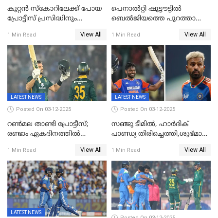
കൂറ്റൻ സ്കോറിലേക്ക് പോയ
പെനാൽറ്റി ഷൂട്ടൗട്ടിൽ
പ്രോട്ടീസ് പ്രസിദ്ധിനും
ബെൽജിയത്തെ പുറത്താക്കി;
കുൽദീപിനും മുന്നിൽ
ജൂനിയർ ഹോക്കി
View All
View All
1 Min Read
1 Min Read
അടിതെറ്റി, ഇന്ത്യക്ക് 271
ലോകകപ്പിൽ ഇന്ത്യ
റണ്‍സ് വിജയലക്ഷ്യം
സെമിയിൽ
LATEST NEWS
LATEST NEWS
Posted On 03-12-2025
Posted On 03-12-2025
റണ്‍മല താണ്ടി പ്രോട്ടീസ്;
സഞ്ജു ടീമില്‍, ഹാര്‍ദിക്
രണ്ടാം ഏകദിനത്തില്‍
പാണ്ഡ്യ തിരിച്ചെത്തി,​ശുഭ്മാൻ
ഇന്ത്യക്ക് തോല്‍വി, പരമ്പര
ഗിൽ കളിക്കും, ജയ്സ്വാൾ
View All
View All
1 Min Read
1 Min Read
ഒപ്പത്തിനൊപ്പം
ഇല്ല;
ദക്ഷിണാഫ്രിക്കയ്‌ക്കെതിരായ
ടി20 പരമ്പരയ്ക്കുള്ള ഇന്ത്യന്‍
ടീമിനെ പ്രഖ്യാപിച്ചു
LATEST NEWS
Posted On 03-12-2025