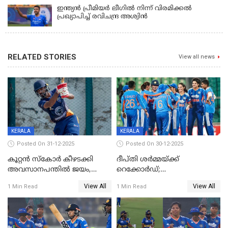
ഇന്ത്യന്‍ പ്രീമിയര്‍ ലീഗില്‍ നിന്ന് വിരമിക്കല്‍
പ്രഖ്യാപിച്ച് രവിചന്ദ്ര അശ്വിന്‍
RELATED STORIES
View all news
KERALA
KERALA
Posted On 31-12-2025
Posted On 30-12-2025
കൂറ്റൻ സ്കോർ കീഴടക്കി
ദീപ്തി ശർമ്മയ്ക്ക്
അവസാനപന്തിൽ ജയം,
റെക്കോർഡ്;
കേരളത്തിന് ഹാപ്പി ന്യൂഇയർ
ശ്രീലങ്കയ്ക്കെതിരായ വനിതാ
View All
View All
1 Min Read
1 Min Read
ടി20 പരമ്പര തൂത്തുവാരി
ഇന്ത്യ