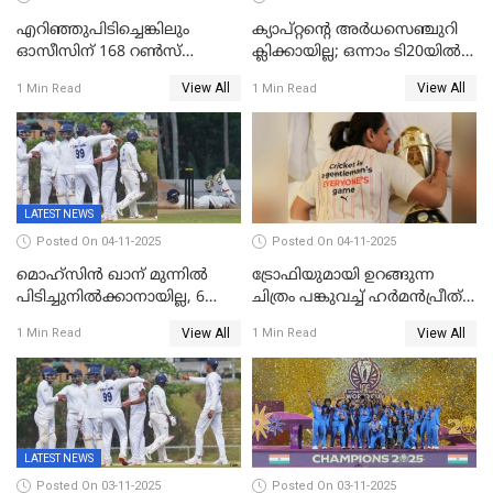
എറിഞ്ഞുപിടിച്ചെങ്കിലും
ക്യാപ്റ്റന്റെ അർധസെഞ്ചുറി
ഓസീസിന് 168 റൺസ്
ക്ലിക്കായില്ല; ഒന്നാം ടി20യിൽ
വിജയലക്ഷ്യം നൽകി ഇന്ത്യ
ന‍്യൂസിലൻഡിനെതിരേ
View All
View All
1 Min Read
1 Min Read
വിൻഡീസിന് ജയം
LATEST NEWS
Posted On 04-11-2025
Posted On 04-11-2025
മൊഹ്സിൻ ഖാന് മുന്നിൽ
ട്രോഫിയുമായി ഉറങ്ങുന്ന
പിടിച്ചുനിൽക്കാനായില്ല, 6
ചിത്രം പങ്കുവച്ച് ഹര്‍മന്‍പ്രീത്
വിക്കറ്റ്, കര്‍ണാടകക്കെതിരെ
കൗര്‍
View All
View All
1 Min Read
1 Min Read
കേരളത്തിന് ഇന്നിംഗ്സ്
തോല്‍വി
LATEST NEWS
Posted On 03-11-2025
Posted On 03-11-2025