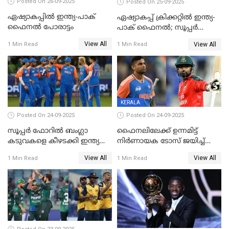
Posted On 26-09-2025
Posted On 25-09-2025
ഏഷ്യാകപ്പില്‍ ഇന്ത്യ-പാക്
ഏഷ്യാകപ്പ് ക്രിക്കറ്റിൽ ഇന്ത്യ-
ഫൈനല്‍ പോരാട്ടം
പാക് ഫൈനല്‍; സൂപ്പർ
ഫോറിൽ ബംഗ്ലാദേശിനെ
View All
View All
1 Min Read
1 Min Read
തോൽപിച്ച് പാകിസ്ഥാൻ
KERALA
Posted On 24-09-2025
Posted On 24-09-2025
സൂപ്പർ ഫോറിൽ ബംഗ്ലാ
ഫൈനലിലേക്ക് ഉന്നമിട്ട്
കടുവകളെ കീഴടക്കി ഇന്ത്യ
നിര്‍ണായക ടോസ് ജയിച്ച്
ഏഷ്യാ കപ്പ് ഫൈനലിൽ
ബംഗ്ലാദേശ്, ഏഷ്യാ കപ്പിൽ
View All
View All
1 Min Read
1 Min Read
ഇന്ത്യയ്ക്ക് ബാറ്റിംഗ്