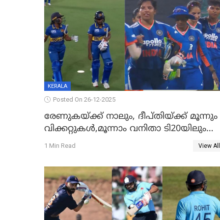
KERALA
Posted On 26-12-2025
രേണുകയ്ക്ക് നാലും, ദീപ്തിയ്ക്ക് മൂന്നും
വിക്കറ്റുകൾ,മൂന്നാം വനിതാ ടി20യിലും
ശ്രീലങ്കയ്ക്ക് ബാറ്റിംഗ് തകര്‍ച്ച; ഇന്ത്യയ്ക്ക
1 Min Read
View All
വിജയലക്ഷ്യം 113 റൺസ്