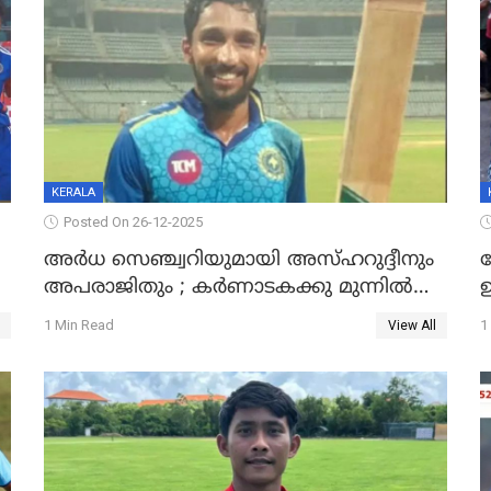
KERALA
Posted On 26-12-2025
അർധ സെഞ്ച്വറിയുമായി അസ്ഹറുദ്ദീനും
അപരാജിതും ; കർണാടകക്കു മുന്നിൽ
്
285 റൺസ് വിജയലക്ഷ്യമുയർത്തി കേരളം
മ
1 Min Read
1
View All