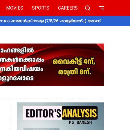
MOVIES
SPORTS
CAREERS
സ്ഥാപനങ്ങൾക്ക് നാളെ (7/8/26-വെള്ളിയാഴ്ച) അവധി
തൃശൂരിൽ