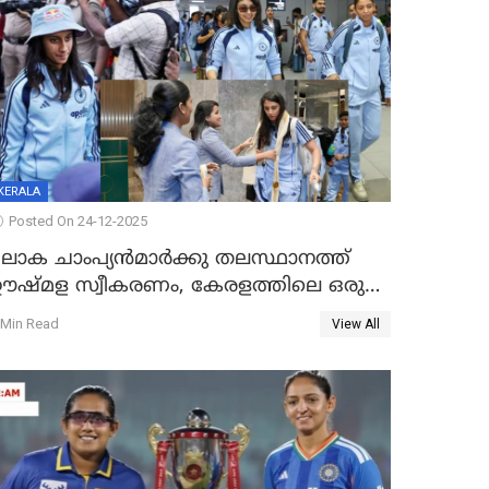
KERALA
Posted On 24-12-2025
ലോക ചാംപ്യൻമാർക്കു തലസ്ഥാനത്ത്
ഊഷ്മള സ്വീകരണം, കേരളത്തിലെ ഒരു
ത്സരം ജയിച്ചാൽ ഇന്ത്യയ്ക്കു പരമ്പര
 Min Read
View All