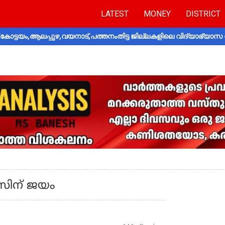
LATEST
MONEY
DISTRICT
ോട്ടയം,ആലപ്പുഴ,വയനാട്,പത്തനംതിട്ട ജില്ലകളിലെ വിദ്യാഭ്യാസ 
‍സിന് ജയം