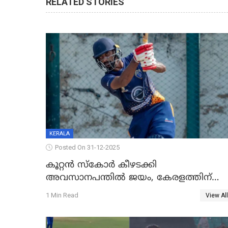
RELATED STORIES
KERALA
Posted On 31-12-2025
കൂറ്റൻ സ്കോർ കീഴടക്കി
അവസാനപന്തിൽ ജയം, കേരളത്തിന്
ഹാപ്പി ന്യൂഇയർ
1 Min Read
View All