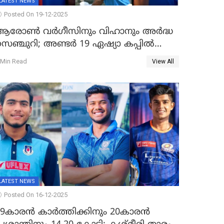
LATEST NEWS
Posted On 19-12-2025
ആരോൺ വർഗീസിനും വിഹാനും അർദ്ധ
്ചുറി; അണ്ടര്‍ 19 ഏഷ്യാ കപ്പിൽ
ഇന്ത്യ ഫൈനലിൽ
 Min Read
View All
LATEST NEWS
Posted On 16-12-2025
19കാരൻ കാർത്തിക്കിനും 20കാരൻ