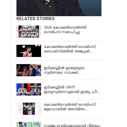
RELATED STORIES
2026 കോമണ്‍വെല്‍ത്ത്
ഗെയിംസ് സമാപിച്ചു
കോമണ്‍വെല്‍ത്ത് ഗെയിംസ്;
ബോക്‌സിങ്ങില്‍ അങ്കുഷ്
പംഗലിന് സ്വര്‍ണം
LATEST NEWS
ഇടിക്കൂട്ടിൽ ഇന്ത്യയുടെ
സ്വർണമഴ; സാക്ഷി
ചൗധരിയ്ക്കും പ്രിയയ്ക്കും
LATEST NEWS
സ്വർണം
ഇടിക്കൂട്ടിൽ നിന്ന്
ഇരട്ടസ്വർണവുമായി ഇന്ത്യ, പ്രീതി
പവാറിനും ജയ്സ്മിന്‍
ലംബോരിയയ്ക്കും മെഡൽ
കോമണ്‍വെല്‍ത്ത് ഗെയിംസ്;
ജൂഡോയിൽ അസ്മിത
ഡേയ്ക്ക് സ്വർണം
KERALA
സഞ്ജു വെടിക്കെട്ടുമായി വീണ്ടും;