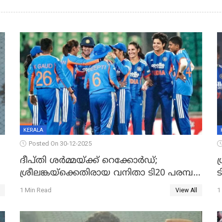
KERALA
Posted On 30-12-2025
ദീപ്തി ശർമ്മയ്ക്ക് റെക്കോർഡ്;
ഗ
ശ്രീലങ്കയ്ക്കെതിരായ വനിതാ ടി20 പരമ്പര
ട
തൂത്തുവാരി ഇന്ത്യ
1 Min Read
1
View All
ഇ