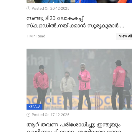
Posted On 20-12-2025
സഞ്ജു ടി20 ലോകകപ്പ്
സ്‌ക്വാഡിൽ,നയിക്കാൻ സൂര്യകുമാർ,
ഇന്ത്യൻ ടീമിനെ പ്രഖ്യാപിച്ച് ബി.സി.സി.
1 Min Read
View All
KERALA
Posted On 17-12-2025
ആറ് തവണ പരിശോധിച്ചു; ഇന്ത്യയും