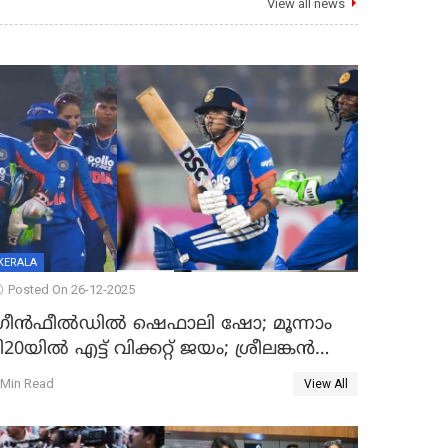
View all news
KERALA
Posted On 26-12-2025
്രീന്‍ഫീല്‍ഡില്‍ ഷെഫാലി ഷോ; മൂന്നാം
ി20യിൽ എട്ട് വിക്കറ്റ് ജയം; ശ്രീലങ്കന്‍
വനിതകള്‍ക്കെതിരായ ടി20 പരമ്പര
 Min Read
View All
ന്ത്യക്ക്