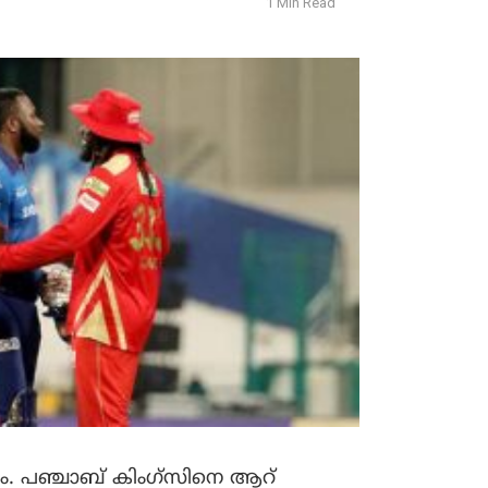
1 Min Read
ം. പഞ്ചാബ് കിംഗ്‌സിനെ ആറ്