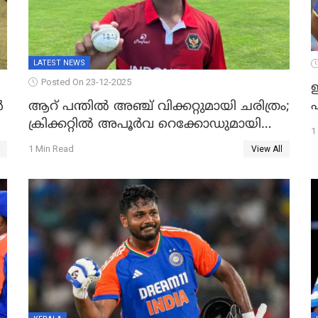
LATEST NEWS
Posted On 23-12-2025
ഇ
പ
ൾ
ആറ് പന്തിൽ അഞ്ച് വിക്കറ്റുമായി ചരിത്രം;
ക്രിക്കറ്റിൽ അപൂർവ റെക്കോഡുമായി
1
ഇന്തോനേഷ്യൻ താരം
1 Min Read
View All