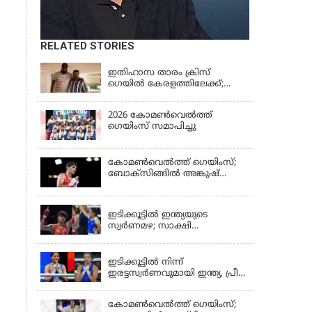
RELATED STORIES
KERALA
ഇതിഹാസ താരം ക്രിസ്
ഗെയിൽ കേരളത്തിലേക്ക്;
കൊച്ചി ബ്ലൂ ടൈഗേഴ്സിന്റെ
മത്സരം കാണാൻ എത്തും
2026 കോമണ്‍വെല്‍ത്ത്
ഗെയിംസ് സമാപിച്ചു
കോമണ്‍വെല്‍ത്ത് ഗെയിംസ്;
ബോക്‌സിങ്ങില്‍ അങ്കുഷ്
പംഗലിന് സ്വര്‍ണം
LATEST NEWS
ഇടിക്കൂട്ടിൽ ഇന്ത്യയുടെ
സ്വർണമഴ; സാക്ഷി
ചൗധരിയ്ക്കും പ്രിയയ്ക്കും
LATEST NEWS
സ്വർണം
ഇടിക്കൂട്ടിൽ നിന്ന്
ഇരട്ടസ്വർണവുമായി ഇന്ത്യ, പ്രീതി
പവാറിനും ജയ്സ്മിന്‍
ലംബോരിയയ്ക്കും മെഡൽ
കോമണ്‍വെല്‍ത്ത് ഗെയിംസ്;