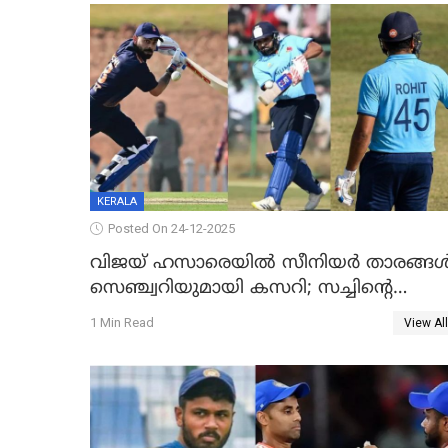
KERALA
Posted On 24-12-2025
വിജയ് ഹസാരെയിൽ സീനിയർ താരങ്ങ
സെഞ്ച്വറിയുമായി കസറി; സച്ചിന്‍റെ
റെക്കോഡ് മറികടന്ന് കോഹ്‌ലി, രോഹിത്
1 Min Read
View All
വാർണർക്കൊപ്പം