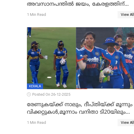
അവസാനപന്തിൽ ജയം, കേരളത്തിന്
ഹാപ്പി ന്യൂഇയർ
1 Min Read
View All
KERALA
Posted On 26-12-2025
രേണുകയ്ക്ക് നാലും, ദീപ്തിയ്ക്ക് മൂന്നും
വിക്കറ്റുകൾ,മൂന്നാം വനിതാ ടി20യിലും
ശ്രീലങ്കയ്ക്ക് ബാറ്റിംഗ് തകര്‍ച്ച; ഇന്ത്യയ്ക്ക
1 Min Read
View All
വിജയലക്ഷ്യം 113 റൺസ്