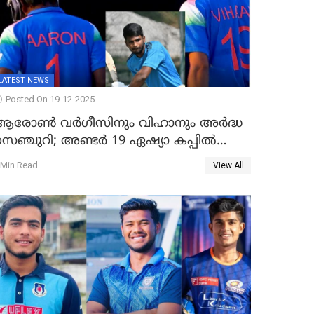
LATEST NEWS
Posted On 19-12-2025
ആരോൺ വർഗീസിനും വിഹാനും അർദ്ധ
്ചുറി; അണ്ടര്‍ 19 ഏഷ്യാ കപ്പിൽ
ഇന്ത്യ ഫൈനലിൽ
 Min Read
View All