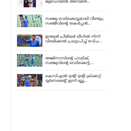
ജൂഡോയിൽ അസ്മിത
ഡേയ്ക്ക് സ്വർണം
KERALA
സഞ്ജു വെടിക്കെട്ടുമായി വീണ്ടും;
സഞ്ജീവിന്‍റെ തകർപ്പൻ
അർദ്ധസെഞ്ചുറിക്കും
ട്രിവാൻഡ്രത്തെ
ഇന്ത്യന്‍ പ്രീമിയര്‍ ലീഗില്‍ നിന്ന്
രക്ഷിക്കാനായില്ല, കൊച്ചി ബ്ലൂ
വിരമിക്കല്‍ പ്രഖ്യാപിച്ച് രവിചന്ദ്ര
ടൈഗേഴ്സിനു ജയം
അശ്വിന്‍
KERALA
അജിനാസിന്റെ ഹാട്രിക്,
സഞ്ജുവിന്റെ വെടിക്കെട്ട്;
തൃശൂരിനായി അഹമ്മദ് ഇമ്രാന്റെ
മറുപടി,അഞ്ച് വിക്കറ്റ്
കെസിഎൽ ട്വൻ്റി ട്വൻ്റി ക്രിക്കറ്റ്
ജയവുമായി ടൈറ്റൻസ്
ടൂർണമെൻ്റ്; ഇന്ന് ബ്ലൂ
ടൈഗേഴ്സും ടൈറ്റൻസും
ഏറ്റുമുട്ടും