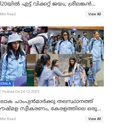
ി20യിൽ എട്ട് വിക്കറ്റ് ജയം; ശ്രീലങ്കന്‍
വനിതകള്‍ക്കെതിരായ ടി20 പരമ്പര
 Min Read
View All
ന്ത്യക്ക്
KERALA
Posted On 24-12-2025
ലോക ചാംപ്യൻമാർക്കു തലസ്ഥാനത്ത്
ഊഷ്മള സ്വീകരണം, കേരളത്തിലെ ഒരു
ത്സരം ജയിച്ചാൽ ഇന്ത്യയ്ക്കു പരമ്പര
 Min Read
View All