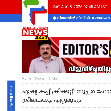
SAT AUG 8, 2026 02:45 AM IST
വിജയ്‌യിൽ നിന്ന് വിവാഹമോചനം 
Home
Sports
Cricket
Share this Article
ഏഷ്യ കപ്പ് ക്രിക്കറ്റ്; സൂപ്പര്‍
ശ്രീലങ്കയും ഏറ്റുമുട്ടും