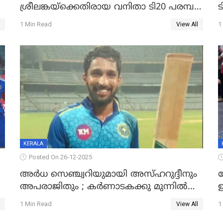
ശ്രീലങ്കയ്ക്കെതിരായ വനിതാ ടി20 പരമ്പര
ട
തൂത്തുവാരി ഇന്ത്യ
1 Min Read
1
View All
ഇ
KERALA
Posted On 26-12-2025
അർധ സെഞ്ച്വറിയുമായി അസ്ഹറുദ്ദീനും
അപരാജിതും ; കർണാടകക്കു മുന്നിൽ
്
285 റൺസ് വിജയലക്ഷ്യമുയർത്തി കേരളം
മ
1 Min Read
1
View All