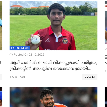
LATEST NEWS
Posted On 23-12-2025
ഇ
പ
ൾ
ആറ് പന്തിൽ അഞ്ച് വിക്കറ്റുമായി ചരിത്രം;
ക്രിക്കറ്റിൽ അപൂർവ റെക്കോഡുമായി
1
ഇന്തോനേഷ്യൻ താരം
1 Min Read
View All