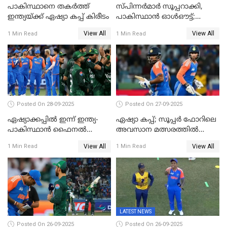
പാകിസ്ഥാനെ തകർത്ത്
സ്പിന്നർമാർ സൂപ്പറാക്കി,
ഇന്ത്യയ്ക്ക് ഏഷ്യാ കപ്പ് കിരീടം
പാകിസ്ഥാൻ ഓൾഔട്ട്;
ഇന്ത്യക്ക് 147 റൺസ്
View All
View All
1 Min Read
1 Min Read
വിജയലക്ഷ്യം, കുൽദീപിന് 4
വിക്കറ്റ്
Posted On 28-09-2025
Posted On 27-09-2025
ഏഷ്യാക്കപ്പില്‍ ഇന്ന് ഇന്ത്യ-
ഏഷ്യാ കപ്പ്; സൂപ്പർ ഫോറിലെ
പാകിസ്ഥാന്‍ ഫൈനല്‍
അവസാന മത്സരത്തിൽ
പോരാട്ടം
ഇന്ത്യയ്ക്ക് ജയം
View All
View All
1 Min Read
1 Min Read
LATEST NEWS
Posted On 26-09-2025
Posted On 26-09-2025