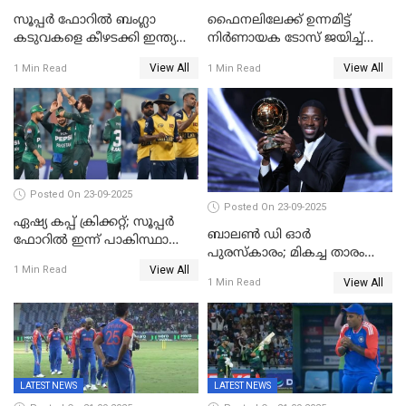
സൂപ്പർ ഫോറിൽ ബംഗ്ലാ
ഫൈനലിലേക്ക് ഉന്നമിട്ട്
കടുവകളെ കീഴടക്കി ഇന്ത്യ
നിര്‍ണായക ടോസ് ജയിച്ച്
ഏഷ്യാ കപ്പ് ഫൈനലിൽ
ബംഗ്ലാദേശ്, ഏഷ്യാ കപ്പിൽ
View All
View All
1 Min Read
1 Min Read
ഇന്ത്യയ്ക്ക് ബാറ്റിംഗ്
Posted On 23-09-2025
Posted On 23-09-2025
ഏഷ്യ കപ്പ് ക്രിക്കറ്റ്; സൂപ്പര്‍
ബാലണ്‍ ഡി ഓര്‍
ഫോറിൽ ഇന്ന് പാകിസ്ഥാനും
പുരസ്‌കാരം; മികച്ച താരം
ശ്രീലങ്കയും ഏറ്റുമുട്ടും
View All
ഒസ്മാന്‍ ഡെംബല
1 Min Read
View All
1 Min Read
LATEST NEWS
LATEST NEWS