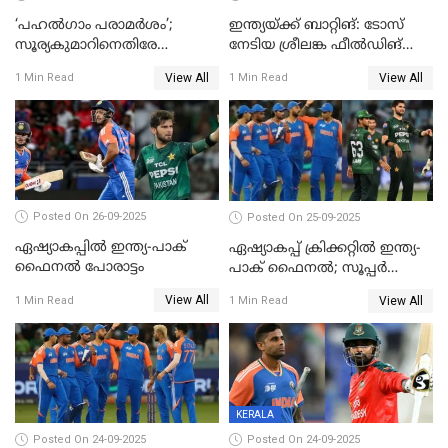
‘പഹൽഗാം പരാമർശം’;
ഇന്ത്യയ്ക്ക് ബാറ്റിങ്: ടോസ്
സൂര്യകുമാറിനെതിരേ
നേടിയ ശ്രീലങ്ക ഫീൽഡിങ്
ഐസിസി നടപടി, പാക് താരം
തെരഞ്ഞെടുത്തു
View All
View All
1 Min Read
1 Min Read
ഹാരിസ് റൗഫിനും പിഴ ശിക്ഷ
Posted On 26-09-2025
Posted On 25-09-2025
ഏഷ്യാകപ്പില്‍ ഇന്ത്യ-പാക്
ഏഷ്യാകപ്പ് ക്രിക്കറ്റിൽ ഇന്ത്യ-
ഫൈനല്‍ പോരാട്ടം
പാക് ഫൈനല്‍; സൂപ്പർ
ഫോറിൽ ബംഗ്ലാദേശിനെ
View All
View All
1 Min Read
1 Min Read
തോൽപിച്ച് പാകിസ്ഥാൻ
KERALA
Posted On 24-09-2025
Posted On 24-09-2025