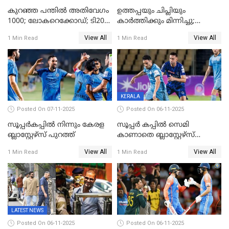
കുറഞ്ഞ പന്തിൽ അതിവേഗം
ഉത്തപ്പയും ചിപ്ലിയും
1000; ലോകറെക്കോഡ്; ടി20
കാർത്തിക്കും മിന്നിച്ചു;
ക്രിക്കറ്റില്‍
പാക്കിസ്ഥാനെ തകർത്ത്
View All
View All
1 Min Read
1 Min Read
അപൂര്‍വനേട്ടവുമായി
ഇന്ത്യ; ഹോങ്കോങ് സിക്സസ്
അഭിഷേക് ശർമ
ക്രിക്കറ്റ് ടൂർണമെന്റിൽ ജയം
KERALA
Posted On 07-11-2025
Posted On 06-11-2025
സൂപ്പര്‍കപ്പില്‍ നിന്നും കേരള
സൂപ്പർ കപ്പിൽ സെമി
ബ്ലാസ്റ്റേഴ്‌സ് പുറത്ത്
കാണാതെ ബ്ലാസ്റ്റേഴ്സ്
പുറത്ത്
View All
View All
1 Min Read
1 Min Read
LATEST NEWS
Posted On 06-11-2025
Posted On 06-11-2025