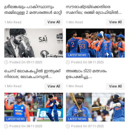
ശ്രീലങ്കയും പാകിസ്ഥാനും
സൗരാഷ്ട്രയ്‌ക്കെതിരെ
തമ്മിലുള്ള 2 മത്സരങ്ങള്‍ മാറ്റി
സമനില; രഞ്ജി ട്രോഫിയിൽ
കേരളത്തിന് മൂന്ന് പോയിന്റ്
View All
View All
1 Min Read
1 Min Read
LATEST NEWS
Posted On 09-11-2025
Posted On 08-11-2025
ചെസ് ലോകകപ്പില്‍ ഇന്ത്യക്ക്
അഞ്ചാം ടി20 മത്സരം
നിരാശ; ലോകചാമ്പ്യന്‍
ഉപേക്ഷിച്ചു,
ഡി.ഗുകേഷ് പുറത്ത്
ഓസീസിനെതിരായ പരമ്പര
View All
View All
1 Min Read
1 Min Read
ജയിച്ച് ഇന്ത്യ
LATEST NEWS
LATEST NEWS
Posted On 08-11-2025
Posted On 07-11-2025