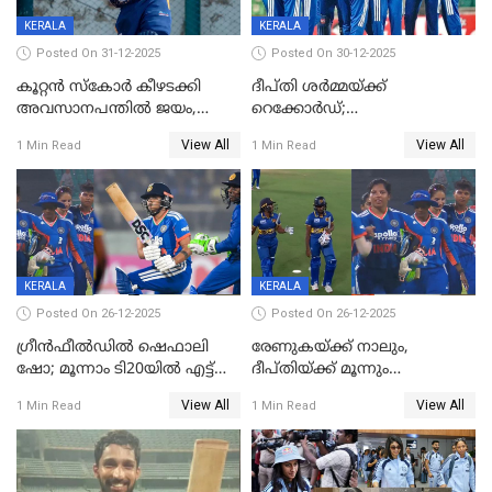
KERALA
KERALA
Posted On 31-12-2025
Posted On 30-12-2025
കൂറ്റൻ സ്കോർ കീഴടക്കി
ദീപ്തി ശർമ്മയ്ക്ക്
അവസാനപന്തിൽ ജയം,
റെക്കോർഡ്;
കേരളത്തിന് ഹാപ്പി ന്യൂഇയർ
ശ്രീലങ്കയ്ക്കെതിരായ വനിതാ
View All
View All
1 Min Read
1 Min Read
ടി20 പരമ്പര തൂത്തുവാരി
ഇന്ത്യ
KERALA
KERALA
Posted On 26-12-2025
Posted On 26-12-2025
ഗ്രീന്‍ഫീല്‍ഡില്‍ ഷെഫാലി
രേണുകയ്ക്ക് നാലും,
ഷോ; മൂന്നാം ടി20യിൽ എട്ട്
ദീപ്തിയ്ക്ക് മൂന്നും
വിക്കറ്റ് ജയം; ശ്രീലങ്കന്‍
വിക്കറ്റുകൾ,മൂന്നാം വനിതാ
View All
View All
1 Min Read
1 Min Read
വനിതകള്‍ക്കെതിരായ ടി20
ടി20യിലും ശ്രീലങ്കയ്ക്ക്
പരമ്പര ഇന്ത്യക്ക്
ബാറ്റിംഗ് തകര്‍ച്ച; ഇന്ത്യയ്ക്ക്
വിജയലക്ഷ്യം 113 റൺസ്