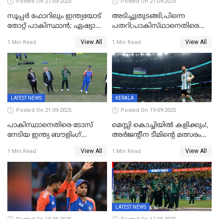
Posted On 21-09-2025
Posted On 21-09-2025
സൂപ്പർ ഫോറിലും ഇന്ത്യയോട്
അടിച്ചുതുടങ്ങി,പിന്നെ
തോറ്റ് പാകിസ്ഥാൻ; ഏഷ്യാ
പതറി;പാകിസ്‌ഥാനെതിരെ
കപ്പിൽ വിജയഭേരി തുടർന്ന്
ഇന്ത്യക്ക് 172 റൺസ്
View All
View All
1 Min Read
1 Min Read
ഇന്ത്യ, അഭിഷേക് ശർമ്മയ്ക്ക്
വിജയലക്ഷ്യം
അർദ്ധ സെഞ്ച്വറി
LATEST NEWS
KERALA
Posted On 21-09-2025
Posted On 19-09-2025
പാകിസ്ഥാനെതിരെ ടോസ്
മെസ്സി കൊച്ചിയിൽ കളിക്കും!,
നേടിയ ഇന്ത്യ ബൗളിംഗ്
അർജന്റീന ടീമിന്റെ മത്സരം
തെരഞ്ഞെടുത്തു
കലൂർ സ്റ്റേഡിയത്തിൽ
View All
View All
1 Min Read
1 Min Read
നടത്താൻ ആലോചന
LATEST NEWS