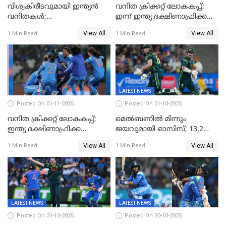
വിശ്വകിരീടവുമായി ഇന്ത്യൻ
വനിത ക്രിക്കറ്റ് ലോകകപ്പ്;
വനിതകൾ;
ഇന്ന് ഇന്ത്യ ദക്ഷിണാഫ്രിക്ക
ദക്ഷിണാഫ്രിക്കയെ വീഴ്ത്തി
പോരാട്ടം
View All
View All
1 Min Read
1 Min Read
ഇന്ത്യയ്ക്ക് വനിതാ ക്രിക്കറ്റ്
ലോകകപ്പ്
LATEST NEWS
Posted On 01-11-2025
Posted On 31-10-2025
വനിത ക്രിക്കറ്റ് ലോകകപ്പ്;
മെൽബണിൽ മിന്നും
ഇന്ത്യ ദക്ഷിണാഫ്രിക്ക
ജയവുമായി ഓസിസ്; 13.2
പോരാട്ടം
ഓവറിൽ കളി തീർത്തു;
View All
View All
1 Min Read
1 Min Read
പരമ്പരയിൽ ലീഡ്
LATEST NEWS
LATEST NEWS
Posted On 31-10-2025
Posted On 30-10-2025