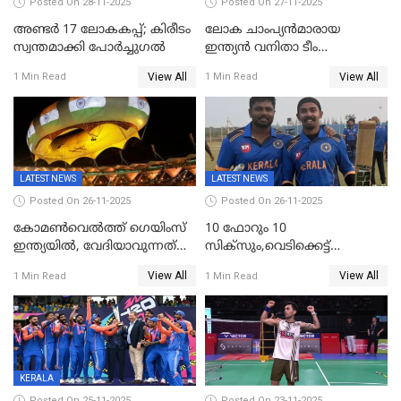
Posted On 28-11-2025
Posted On 27-11-2025
അണ്ടര്‍ 17 ലോകകപ്പ്; കിരീടം
ലോക ചാംപ്യൻമാരായ
സ്വന്തമാക്കി പോര്‍ച്ചുഗല്‍
ഇന്ത്യൻ വനിതാ ടീം
കേരളത്തിൽ കളിക്കും; 3 ടി20
View All
View All
1 Min Read
1 Min Read
മത്സരങ്ങൾ ​ഗ്രീൻഫീൽഡിൽ
LATEST NEWS
LATEST NEWS
Posted On 26-11-2025
Posted On 26-11-2025
കോമൺവെൽത്ത് ഗെയിംസ്
10 ഫോറും 10
ഇന്ത്യയിൽ, വേദിയാവുന്നത്
സിക്‌സും,വെടിക്കെട്ട്
അഹമ്മദാബാദ്
സെഞ്ചുറിയുമായി രോഹന്‍,
View All
View All
1 Min Read
1 Min Read
അര്‍ധ സെഞ്ചുറിയുമായി
സഞ്ജു; ഒഡിഷയെ 10
വിക്കറ്റിന് തകര്‍ത്ത് കേരളം
KERALA
Posted On 25-11-2025
Posted On 23-11-2025