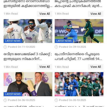
ക്രിസ്ത്യാനോ റൊണാൾഡോ
ജപ്പാന്റെ പ്രത്യാക്രമണത്തിൽ
ഇന്ത്യയിൽ കളിക്കാനെത്തില്ല;
കടപുഴകി കാനറികൾ; മുൻ
അൽ നസർ സ്ക്വാഡിൽ
ലോകചാമ്പ്യന്മാർക്കെതിരെ
View All
View All
1 Min Read
1 Min Read
ഉൾപ്പെടുത്തിയില്ല
ജപ്പാന്റെ ആദ്യ ജയം
LATEST NEWS
LATEST NEWS
Posted On 11-10-2025
Posted On 09-10-2025
രവീന്ദ്ര ജഡേജയ്ക്ക് 3 വിക്കറ്റ് ;
പ്രോടീസിനെതിരെ റിച്ചയുടെ
ഇന്ത്യയുടെ സ്കോറിന്
പവർ ഹിറ്റിങ്, 77 പന്തില്‍ 94
മുന്നിൽ വെസ്റ്റ് ഇന്‍ഡീസിന്
റണ്‍സ്, 252 റണ്‍സ്
View All
View All
1 Min Read
1 Min Read
നാല് വിക്കറ്റ് നഷ്ടം
ലക്ഷ്യമൊരുക്കി ഇന്ത്യ; 28
വര്‍ഷം പഴക്കമുള്ള ലോക
റെക്കോര്‍ഡ് തകര്‍ത്ത് സ്മൃതി
LATEST NEWS
Posted On 06-10-2025
Posted On 05-10-2025