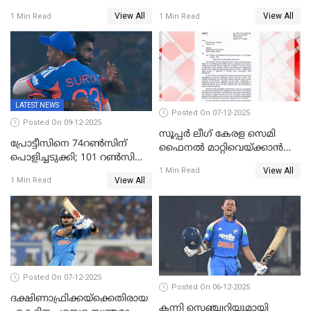
തെരഞ്ഞെടുത്തു
വെങ്കലം
View All
View All
1 Min Read
1 Min Read
LATEST NEWS
Posted On 07-12-2025
Posted On 09-12-2025
സൂപ്പർ ലീഗ് കേരള സെമി
പ്രോട്ടീസിനെ 74റൺസിന്‌
ഫൈനൽ മാറ്റിവെയ്ക്കാൻ
പൊളിച്ചടുക്കി; 101 റൺസിന്റെ
നിർദേശം
View All
വൻജയം, ടി20യിൽ 100
1 Min Read
View All
1 Min Read
വിക്കറ്റ് തികയ്ക്കുന്ന
താരമായി ബുമ്ര
Posted On 07-12-2025
Posted On 06-12-2025
ദക്ഷിണാഫ്രിക്കയ്‌ക്കെതിരായ
കന്നി സെഞ്ച്വറിയുമായി