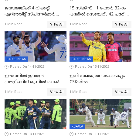
ജഡേജയ്ക്ക് 4 വിക്കറ്റ്,
15 സിക്സ്, 11 ഫോർ; 32–ാം
എറിഞ്ഞിട്ട് സ്പിന്നർമാർ,
പന്തിൽ സെഞ്ച്വറി, 42 പന്തിൽ
രണ്ടാം ഇന്നിങ്സിലും പതറി
144; വൈഭവിന്റെ വെടിക്കെട്ട്
View All
View All
1 Min Read
1 Min Read
പ്രോട്ടീസ്
LATEST NEWS
LATEST NEWS
Posted On 14-11-2025
Posted On 13-11-2025
ഈഡനിൽ ഇന്ത്യൻ
ഇനി സഞ്ജു തലയോടൊപ്പം
ബൗളിങ്ങിന് മുന്നിൽ തകർന്ന്
CSKയിൽ
പ്രോട്ടീസ്; 159റൺസിന്‌
View All
View All
1 Min Read
1 Min Read
പുറത്ത്; ബുമ്രയ്ക്ക് അഞ്ച്
വിക്കറ്റ്
KERALA
Posted On 13-11-2025
Posted On 11-11-2025