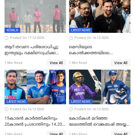
KERALA
LATEST NEWS
Posted On 17-12-2025
Posted On 16-12-2025
ആറ് തവണ പരിശോധിച്ചു;
മെസിയുടെ
ഇന്ത്യയും ദക്ഷിണാഫ്രിക്കയും
കൊൽക്കത്തയിലെ
തമ്മിലുള്ള നാലാം ട്വന്റി20
പരിപാടിക്കിടെയുണ്ടായ
View All
View All
1 Min Read
1 Min Read
ഉപേക്ഷിച്ചു
സംഘർഷം: കായിക മന്ത്രി
അരൂപ് ബിശ്വാസ് രാജിവച്ചു
LATEST NEWS
LATEST NEWS
Posted On 16-12-2025
Posted On 16-12-2025
19കാരൻ കാർത്തിക്കിനും
കോടികൾ മറിഞ്ഞ
20കാരൻ പ്രശാന്തിനും 14.20
ലേലത്തിൽ വെങ്കടേഷ് അയ്യര്‍
കോടി; കശ്മീരി താരം 8.40
റോയല്‍ ചലഞ്ചേഴ്‌സ്
View All
View All
1 Min Read
1 Min Read