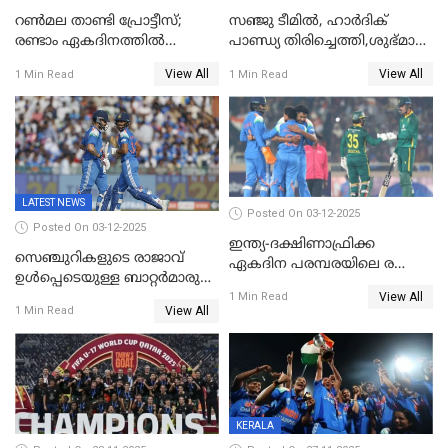
റണ്‍മല താണ്ടി പ്രോട്ടീസ്;
സഞ്ജു ടീമില്‍, ഹാര്‍ദിക്
രണ്ടാം ഏകദിനത്തില്‍
പാണ്ഡ്യ തിരിച്ചെത്തി,​ശുഭ്മാൻ
ഇന്ത്യക്ക് തോല്‍വി, പരമ്പര
ഗിൽ കളിക്കും, ജയ്സ്വാൾ
View All
View All
1 Min Read
1 Min Read
ഒപ്പത്തിനൊപ്പം
ഇല്ല;
ദക്ഷിണാഫ്രിക്കയ്‌ക്കെതിരായ
ടി20 പരമ്പരയ്ക്കുള്ള ഇന്ത്യന്‍
ടീമിനെ പ്രഖ്യാപിച്ചു
LATEST NEWS
Posted On 03-12-2025
Posted On 03-12-2025
ഇന്ത്യ-ദക്ഷിണാഫ്രിക്ക
സെഞ്ചുറികളുടെ രാജാവ്
ഏകദിന പരമ്പരയിലെ രണ്ടാം
ഉൾപ്പെടെയുള്ള ബാറ്റർമാരുടെ
മത്സരം ഇന്ന്
View All
ആറാട്ട്; പ്രോട്ടീസിനെതിരെ
1 Min Read
View All
1 Min Read
ഇന്ത്യയ്ക്ക് 358 റൺസ്
KERALA