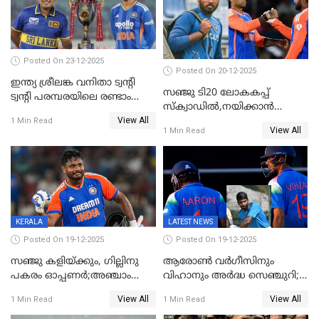
Posted On 23-12-2025
Posted On 20-12-2025
ഇന്ത്യ ശ്രീലങ്ക വനിതാ ട്വന്റി
സഞ്ജു ടി20 ലോകകപ്പ്
ട്വന്റി പരമ്പരയിലെ രണ്ടാം
സ്‌ക്വാഡിൽ,നയിക്കാൻ
മത്സരം ഇന്ന്
View All
സൂര്യകുമാർ, ഇന്ത്യൻ ടീമിനെ
1 Min Read
View All
1 Min Read
പ്രഖ്യാപിച്ച് ബി.സി.സി.ഐ
KERALA
LATEST NEWS
Posted On 19-12-2025
Posted On 19-12-2025
സഞ്ജു കളിയ്ക്കും, ഗില്ലിനു
ആരോൺ വർഗീസിനും
പകരം ഓപ്പണർ;അഞ്ചാം
വിഹാനും അർദ്ധ സെഞ്ചുറി;
ട്വന്റി20യിൽ ഇന്ത്യൻ ടീമിൽ 3
അണ്ടര്‍ 19 ഏഷ്യാ കപ്പിൽ
View All
View All
1 Min Read
1 Min Read
മാറ്റം
ഇന്ത്യ ഫൈനലിൽ