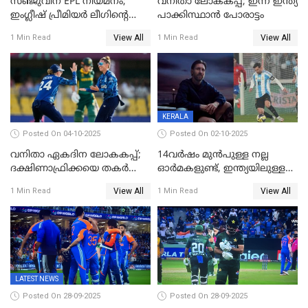
സഞ്ജുവിന് EPL നിയമനം;
വനിതാ ലോകകപ്പ്; ഇന്ന് ഇന്ത്യ
ഇംഗ്ലീഷ് പ്രീമിയര്‍ ലീഗിന്‍റെ
പാക്കിസ്ഥാന്‍ പോരാട്ടം
ഇന്ത്യയിലെ ബ്രാന്‍ഡ്
View All
View All
1 Min Read
1 Min Read
അംബാസഡര്‍
KERALA
Posted On 04-10-2025
Posted On 02-10-2025
വനിതാ ഏകദിന ലോകകപ്പ്;
14വർഷം മുൻപുള്ള നല്ല
ദക്ഷിണാഫ്രിക്കയെ തകർത്ത്
ഓർമകളുണ്ട്, ഇന്ത്യയിലുള്ള
ഇംഗ്ലണ്ട്
അവരെ കാണാൻ
View All
View All
1 Min Read
1 Min Read
കാത്തിരിക്കുന്നു; വരവ്
സ്ഥിരീകരിച്ച് മെസി
LATEST NEWS
Posted On 28-09-2025
Posted On 28-09-2025