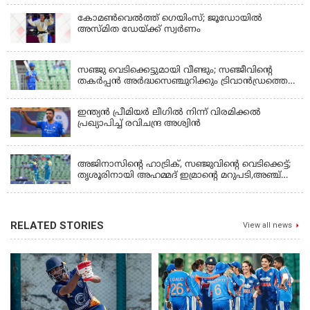
കോമണ്‍വെല്‍ത്ത് ഗെയിംസ്; ജൂഡോയിൽ
അസ്മിത ഡേയ്ക്ക് സ്വർണം
KERALA
സഞ്ജു വെടിക്കെട്ടുമായി വീണ്ടും; സഞ്ജീവിന്‍റെ
തകർപ്പൻ അർദ്ധസെഞ്ചുറിക്കും ട്രിവാൻഡ്രത്തെ
രക്ഷിക്കാനായില്ല, കൊച്ചി ബ്ലൂ ടൈഗേഴ്സിനു ജയം
ഇന്ത്യന്‍ പ്രീമിയര്‍ ലീഗില്‍ നിന്ന് വിരമിക്കല്‍
പ്രഖ്യാപിച്ച് രവിചന്ദ്ര അശ്വിന്‍
KERALA
അജിനാസിന്റെ ഹാട്രിക്, സഞ്ജുവിന്റെ വെടിക്കെട്ട്;
തൃശൂരിനായി അഹമ്മദ് ഇമ്രാന്റെ മറുപടി,അഞ്ച്
വിക്കറ്റ് ജയവുമായി ടൈറ്റൻസ്
RELATED STORIES
View all news