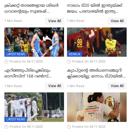
ക്രിക്കറ്റ് താരങ്ങളായ ശിഖർ
നാലാം ടി20 യില്‍ ഇന്ത്യയ്ക്ക്
ധവാന്‍റെയും സുരേഷ്
ജയം; പരമ്പരയിൽ ഇന്ത്യ
റെയ്നയുടെയും സ്വത്ത്
മുന്നിൽ
View All
View All
1 Min Read
1 Min Read
കണ്ടുകെട്ടി
LATEST NEWS
KERALA
Posted On 06-11-2025
Posted On 05-11-2025
എറിഞ്ഞുപിടിച്ചെങ്കിലും
ക്യാപ്റ്റന്റെ അർധസെഞ്ചുറി
ഓസീസിന് 168 റൺസ്
ക്ലിക്കായില്ല; ഒന്നാം ടി20യിൽ
വിജയലക്ഷ്യം നൽകി ഇന്ത്യ
ന‍്യൂസിലൻഡിനെതിരേ
View All
View All
1 Min Read
1 Min Read
വിൻഡീസിന് ജയം
LATEST NEWS
Posted On 04-11-2025
Posted On 04-11-2025