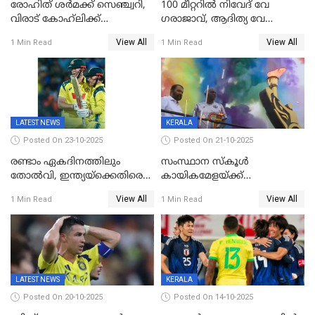
രോഹിത് ശർമക്ക് സെഞ്ച്വറി,
100 മീറ്ററിൽ നിവേദ് വേ​
വിരാട് കോഹ്‍ലിക്ക്
ഗരാജാവ്, ആദിത്യ വേ​
അർധസെഞ്ച്വറി;
ഗറാണി;ജൂനിയർ
View All
View All
1 Min Read
1 Min Read
മുൻനായകരുടെ മികവിൽ
ബോയ്സിലും സബ്‌ജൂനിയർ
ഓസീസിനെതിരെ ഉജ്ജ്വല
ഗേൾസിലും റെക്കോർഡോടെ
ജയം
സ്വർണം, ദേവപ്രിയ 87ലെ
റെക്കോർഡ് തിരുത്തി
LATEST NEWS
KERALA
Posted On 23-10-2025
Posted On 21-10-2025
രണ്ടാം ഏകദിനത്തിലും
സംസ്ഥാന സ്കൂൾ
തോൽവി, ഇന്ത്യയ്‌ക്കെതിരെ
കായികമേളയ്ക്ക്
പരമ്പര നേടി ഓസ്‌ട്രേലിയ
തിരിതെളിഞ്ഞു; സ്കൂൾ
View All
View All
1 Min Read
1 Min Read
ഒളിംപിക്‌സിന്റെ ഉദ്‌ഘാടനം
നിർവഹിച്ച് ധനമന്ത്രി K N
ബാലഗോപാൽ;ദീപശിഖ
തെളിയിച്ച് I M വിജയൻ
LATEST NEWS
KERALA
Posted On 20-10-2025
Posted On 14-10-2025