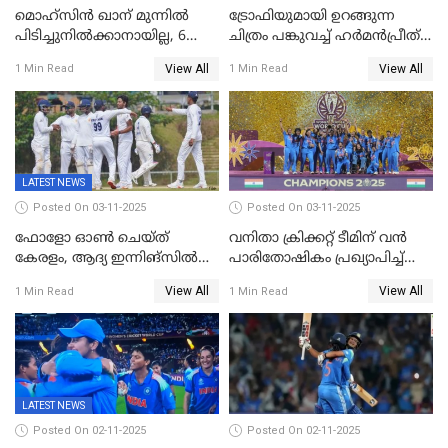
മൊഹ്സിൻ ഖാന് മുന്നിൽ
ട്രോഫിയുമായി ഉറങ്ങുന്ന
പിടിച്ചുനിൽക്കാനായില്ല, 6
ചിത്രം പങ്കുവച്ച് ഹര്‍മന്‍പ്രീത്
വിക്കറ്റ്, കര്‍ണാടകക്കെതിരെ
കൗര്‍
View All
View All
1 Min Read
1 Min Read
കേരളത്തിന് ഇന്നിംഗ്സ്
തോല്‍വി
LATEST NEWS
Posted On 03-11-2025
Posted On 03-11-2025
ഫോളോ ഓൺ ചെയ്ത്
വനിതാ ക്രിക്കറ്റ് ടീമിന് വൻ
കേരളം, ആദ്യ ഇന്നിങ്സിൽ
പാരിതോഷികം പ്രഖ്യാപിച്ച്
238 റൺസിന് പുറത്ത്,
BCCI
View All
View All
1 Min Read
1 Min Read
രഞ്ജിയിൽ കർണാടകയ്ക്ക്
കൂറ്റൻ ലീഡ്
LATEST NEWS
Posted On 02-11-2025
Posted On 02-11-2025