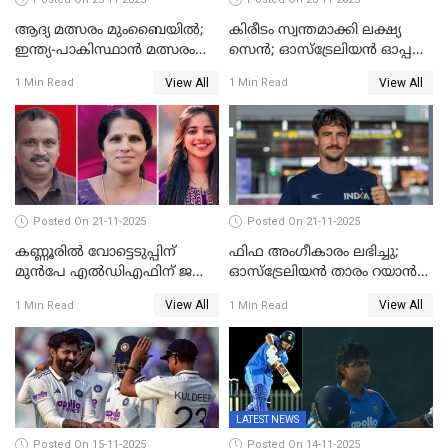
ആദ്യ മത്സരം മുംബൈയിൽ;
കിരീടം സ്വന്തമാക്കി ലക്ഷ്യ
ഇന്ത്യ-പാകിസ്ഥാൻ മത്സരം
സെന്‍; ഓസ്ട്രേലിയന്‍ ഓപ്പണ്‍
ഫെബ്രുവരി 15ന്; ടി20
ബാഡ്മിൻ്റൺ
View All
View All
1 Min Read
1 Min Read
ലോകകപ്പിന്‍റെ മത്സരക്രമം
പ്രഖ്യാപിച്ചു
Posted On 21-11-2025
Posted On 21-11-2025
കണ്ണൂരിൽ വോട്ടെടുപ്പിന്
ഫിഫ അംഗീകാരം ലഭിച്ചു;
മുൻപേ എൽഡിഎഫിന് ജയം;
ഓസ്‌ട്രേലിയന്‍ താരം റയാന്‍
മലപ്പട്ടത്തും ആന്തൂരും എതിർ
വില്ല്യംസിന് ഇനി
View All
View All
1 Min Read
1 Min Read
സ്ഥാനാർഥികളില്ല
നീലക്കുപ്പായത്തില്‍ കളിക്കാം
LATEST NEWS
Posted On 15-11-2025
Posted On 14-11-2025