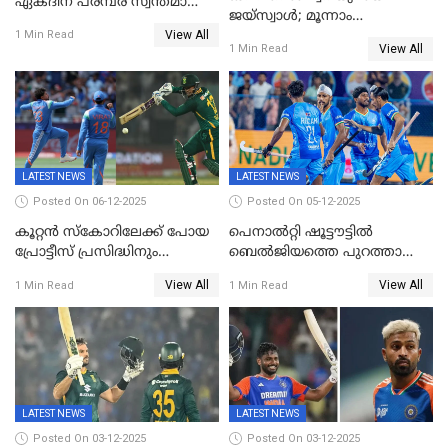
ഏകദിന പരമ്പര സ്വന്തമാക്കി
ജയ്‌സ്വാൾ; മൂന്നാം
ഇന്ത്യ
View All
ഏകദിനത്തിൽ
1 Min Read
View All
1 Min Read
പ്രോട്ടീസിനെതിരെ ജയം,
പരമ്പര
LATEST NEWS
LATEST NEWS
Posted On 06-12-2025
Posted On 05-12-2025
കൂറ്റൻ സ്കോറിലേക്ക് പോയ
പെനാൽറ്റി ഷൂട്ടൗട്ടിൽ
പ്രോട്ടീസ് പ്രസിദ്ധിനും
ബെൽജിയത്തെ പുറത്താക്കി;
കുൽദീപിനും മുന്നിൽ
ജൂനിയർ ഹോക്കി
View All
View All
1 Min Read
1 Min Read
അടിതെറ്റി, ഇന്ത്യക്ക് 271
ലോകകപ്പിൽ ഇന്ത്യ
റണ്‍സ് വിജയലക്ഷ്യം
സെമിയിൽ
LATEST NEWS
LATEST NEWS
Posted On 03-12-2025
Posted On 03-12-2025