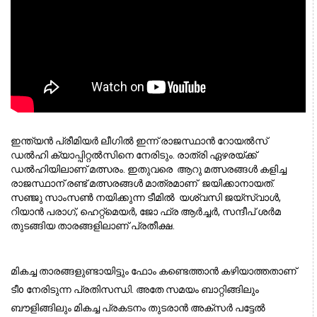
ഇന്ത്യൻ പ്രീമിയർ ലീഗിൽ ഇന്ന് രാജസ്ഥാൻ റോയൽസ് 
ഡൽഹി ക്യാപ്പിറ്റൽസിനെ നേരിടും. രാത്രി ഏഴരയ്ക്ക് 
ഡൽഹിയിലാണ് മത്സരം. ഇതുവരെ  ആറു മത്സരങ്ങൾ കളിച്ച 
രാജസ്ഥാന് രണ്ട് മത്സരങ്ങൾ മാത്രമാണ്  ജയിക്കാനായത്. 
സഞ്ജു സാംസൺ നയിക്കുന്ന ടീമിൽ  യശ്വസി ജയ്സ്വാൾ, 
റിയാൻ പരാഗ്, ഹെറ്റ്മെയർ, ജോ ഫ്ര ആർച്ചർ, സന്ദീപ് ശർമ 
തുടങ്ങിയ താരങ്ങളിലാണ് പ്രതീക്ഷ. 
മികച്ച താരങ്ങളുണ്ടായിട്ടും ഫോം കണ്ടെത്താൻ കഴിയാത്തതാണ്
ടീo നേരിടുന്ന പ്രതിസന്ധി. അതേ സമയം ബാറ്റിങ്ങിലും
ബൗളിങ്ങിലും മികച്ച പ്രകടനം തുടരാൻ അക്സർ പട്ടേൽ