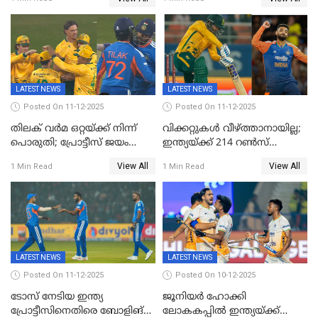
കോടിക്ക് ഡൽഹിയിൽ;
ബംഗളൂരുവില്‍; ക്വിന്റണ്‍ ഡി
മലയാളി താരം വിഘ്നേഷ്
കോക്ക് മുംബൈ
പുത്തുർ രാജസ്ഥാനിൽ
ഇന്ത്യന്‍സില്‍; 25കോടിക്ക്
കാമറൂൺ ഗ്രീൻ
കൊൽക്കത്തയിൽ
LATEST NEWS
LATEST NEWS
Posted On 11-12-2025
Posted On 11-12-2025
തിലക് വർമ ഒറ്റയ്ക്ക് നിന്ന്
വിക്കറ്റുകൾ വീഴ്ത്താനായില്ല;
പൊരുതി; പ്രോട്ടീസ് ജയം
ഇന്ത്യയ്ക്ക് 214 റൺസ്
പിടിച്ചെടുത്തു
വിജയലക്ഷ്യം; ക്വിന്റൻ
View All
View All
1 Min Read
1 Min Read
ഡികോക്ക് കസറി
LATEST NEWS
LATEST NEWS
Posted On 11-12-2025
Posted On 10-12-2025
ടോസ് നേടിയ ഇന്ത്യ
ജൂനിയര്‍ ഹോക്കി
പ്രോട്ടീസിനെതിരെ ബോളിങ്
ലോകകപ്പിൽ ഇന്ത്യയ്ക്ക്