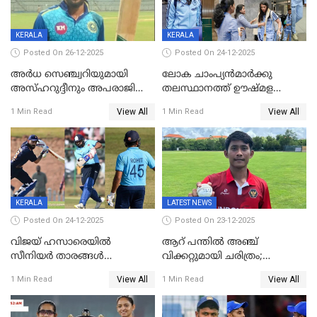
KERALA
KERALA
Posted On 26-12-2025
Posted On 24-12-2025
അർധ സെഞ്ച്വറിയുമായി
ലോക ചാംപ്യൻമാർക്കു
അസ്ഹറുദ്ദീനും അപരാജിതും
തലസ്ഥാനത്ത് ഊഷ്മള
; കർണാടകക്കു മുന്നിൽ 285
സ്വീകരണം, കേരളത്തിലെ ഒരു
View All
View All
1 Min Read
1 Min Read
റൺസ് വിജയലക്ഷ്യമുയർത്തി
മത്സരം ജയിച്ചാൽ ഇന്ത്യയ്ക്കു
കേരളം
പരമ്പര
KERALA
LATEST NEWS
Posted On 24-12-2025
Posted On 23-12-2025
വിജയ് ഹസാരെയിൽ
ആറ് പന്തിൽ അഞ്ച്
സീനിയർ താരങ്ങൾ
വിക്കറ്റുമായി ചരിത്രം;
സെഞ്ച്വറിയുമായി കസറി;
ക്രിക്കറ്റിൽ അപൂർവ
View All
View All
1 Min Read
1 Min Read
സച്ചിന്‍റെ റെക്കോഡ് മറികടന്ന്
റെക്കോഡുമായി
കോഹ്‌ലി, രോഹിത്
ഇന്തോനേഷ്യൻ താരം
വാർണർക്കൊപ്പം