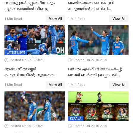
സഞ്ജു ഉൾപ്പെടെ 9പേരും
ജെമീമയുടെ സെഞ്ചുറി
ഒറ്റയക്കത്തിൽ വീണു;
കരുത്തിൽ ഓസിസ്
രണ്ടക്കം കടന്നത്അഭിഷേകും
റെക്കോർഡ് സ്കോർ
View All
View All
1 Min Read
1 Min Read
ഹര്‍ഷിതും മാത്രം;
തകർന്നു; അഞ്ച് വിക്കറ്റ്
മെല്‍ബണില്‍
ജയവുമായി ഇന്ത്യൻ
ഇന്ത്യയ്‌ക്കെതിരെ ഓസീസ്
വനിതകൾ ലോകകപ്പ്
ലക്ഷ്യം 126 റണ്‍സ്
കലാശപ്പോരിന്
LATEST NEWS
Posted On 27-10-2025
Posted On 27-10-2025
ശ്രേയസ് അയ്യര്‍
വനിത ഏകദിന ലോകകപ്പ്;
ഐസിയുവില്‍; ഗുരുതര
സെമി ബര്‍ത്ത് ഉറപ്പാക്കി
പരിക്ക്
ഇന്ത്യന്‍ വനിതകള്‍
View All
View All
1 Min Read
1 Min Read
KERALA
Posted On 25-10-2025
Posted On 23-10-2025