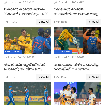
Posted On 16-12-2025
Posted On 16-12-2025
19കാരൻ കാർത്തിക്കിനും
കോടികൾ മറിഞ്ഞ
20കാരൻ പ്രശാന്തിനും 14.20
ലേലത്തിൽ വെങ്കടേഷ് അയ്യര്‍
കോടി; കശ്മീരി താരം 8.40
റോയല്‍ ചലഞ്ചേഴ്‌സ്
View All
View All
1 Min Read
1 Min Read
കോടിക്ക് ഡൽഹിയിൽ;
ബംഗളൂരുവില്‍; ക്വിന്റണ്‍ ഡി
മലയാളി താരം വിഘ്നേഷ്
കോക്ക് മുംബൈ
പുത്തുർ രാജസ്ഥാനിൽ
ഇന്ത്യന്‍സില്‍; 25കോടിക്ക്
കാമറൂൺ ഗ്രീൻ
കൊൽക്കത്തയിൽ
LATEST NEWS
LATEST NEWS
Posted On 11-12-2025
Posted On 11-12-2025
തിലക് വർമ ഒറ്റയ്ക്ക് നിന്ന്
വിക്കറ്റുകൾ വീഴ്ത്താനായില്ല;
പൊരുതി; പ്രോട്ടീസ് ജയം
ഇന്ത്യയ്ക്ക് 214 റൺസ്
പിടിച്ചെടുത്തു
വിജയലക്ഷ്യം; ക്വിന്റൻ
View All
View All
1 Min Read
1 Min Read
ഡികോക്ക് കസറി