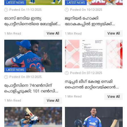
LATEST NEWS
LATEST NEWS
Posted On 11-12-2025
Posted On 10-12-2025
ടോസ് നേടിയ ഇന്ത്യ
ജൂനിയര്‍ ഹോക്കി
പ്രോട്ടീസിനെതിരെ ബോളിങ്
ലോകകപ്പിൽ ഇന്ത്യയ്ക്ക്
തെരഞ്ഞെടുത്തു
വെങ്കലം
View All
View All
1 Min Read
1 Min Read
LATEST NEWS
Posted On 07-12-2025
Posted On 09-12-2025
സൂപ്പർ ലീഗ് കേരള സെമി
പ്രോട്ടീസിനെ 74റൺസിന്‌
ഫൈനൽ മാറ്റിവെയ്ക്കാൻ
പൊളിച്ചടുക്കി; 101 റൺസിന്റെ
നിർദേശം
View All
വൻജയം, ടി20യിൽ 100
1 Min Read
View All
1 Min Read
വിക്കറ്റ് തികയ്ക്കുന്ന
താരമായി ബുമ്ര