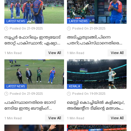
LATEST NEWS
LATEST NEWS
Posted On 21-09-2025
Posted On 21-09-2025
സൂപ്പർ ഫോറിലും ഇന്ത്യയോട്
അടിച്ചുതുടങ്ങി,പിന്നെ
തോറ്റ് പാകിസ്ഥാൻ; ഏഷ്യാ
പതറി;പാകിസ്‌ഥാനെതിരെ
കപ്പിൽ വിജയഭേരി തുടർന്ന്
ഇന്ത്യക്ക് 172 റൺസ്
View All
View All
1 Min Read
1 Min Read
ഇന്ത്യ, അഭിഷേക് ശർമ്മയ്ക്ക്
വിജയലക്ഷ്യം
അർദ്ധ സെഞ്ച്വറി
LATEST NEWS
KERALA
Posted On 21-09-2025
Posted On 19-09-2025
പാകിസ്ഥാനെതിരെ ടോസ്
മെസ്സി കൊച്ചിയിൽ കളിക്കും!,
നേടിയ ഇന്ത്യ ബൗളിംഗ്
അർജന്റീന ടീമിന്റെ മത്സരം
തെരഞ്ഞെടുത്തു
കലൂർ സ്റ്റേഡിയത്തിൽ
View All
View All
1 Min Read
1 Min Read
നടത്താൻ ആലോചന