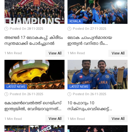
KERALA
Posted On 28-11-2025
Posted On 27-11-2025
അണ്ടര്‍ 17 ലോകകപ്പ്; കിരീടം
ലോക ചാംപ്യൻമാരായ
സ്വന്തമാക്കി പോര്‍ച്ചുഗല്‍
ഇന്ത്യൻ വനിതാ ടീം
കേരളത്തിൽ കളിക്കും; 3 ടി20
View All
View All
1 Min Read
1 Min Read
മത്സരങ്ങൾ ​ഗ്രീൻഫീൽഡിൽ
LATEST NEWS
LATEST NEWS
Posted On 26-11-2025
Posted On 26-11-2025
കോമൺവെൽത്ത് ഗെയിംസ്
10 ഫോറും 10
ഇന്ത്യയിൽ, വേദിയാവുന്നത്
സിക്‌സും,വെടിക്കെട്ട്
അഹമ്മദാബാദ്
സെഞ്ചുറിയുമായി രോഹന്‍,
View All
View All
1 Min Read
1 Min Read
അര്‍ധ സെഞ്ചുറിയുമായി
സഞ്ജു; ഒഡിഷയെ 10