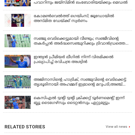
പവാറിനും ജയ്സ്മിന്‍ ലംബോരിയയ്ക്കും മെഡൽ
കോമണ്‍വെല്‍ത്ത് ഗെയിംസ്; ജൂഡോയിൽ
അസ്മിത ഡേയ്ക്ക് സ്വർണം
KERALA
സഞ്ജു വെടിക്കെട്ടുമായി വീണ്ടും; സഞ്ജീവിന്‍റെ
തകർപ്പൻ അർദ്ധസെഞ്ചുറിക്കും ട്രിവാൻഡ്രത്തെ
രക്ഷിക്കാനായില്ല, കൊച്ചി ബ്ലൂ ടൈഗേഴ്സിനു ജയം
ഇന്ത്യന്‍ പ്രീമിയര്‍ ലീഗില്‍ നിന്ന് വിരമിക്കല്‍
പ്രഖ്യാപിച്ച് രവിചന്ദ്ര അശ്വിന്‍
KERALA
അജിനാസിന്റെ ഹാട്രിക്, സഞ്ജുവിന്റെ വെടിക്കെട്ട്;
തൃശൂരിനായി അഹമ്മദ് ഇമ്രാന്റെ മറുപടി,അഞ്ച്
വിക്കറ്റ് ജയവുമായി ടൈറ്റൻസ്
കെസിഎൽ ട്വൻ്റി ട്വൻ്റി ക്രിക്കറ്റ് ടൂർണമെൻ്റ്; ഇന്ന്
ബ്ലൂ ടൈഗേഴ്സും ടൈറ്റൻസും ഏറ്റുമുട്ടും
RELATED STORIES
View all news