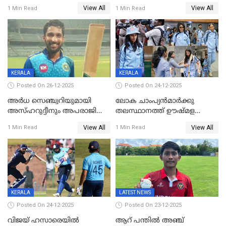
വിക്കറ്റ് ജയം; ശ്രീലങ്കന്‍
വിക്കറ്റുകൾ,മൂന്നാം വനിതാ
View All
View All
1 Min Read
1 Min Read
വനിതകള്‍ക്കെതിരായ ടി20
ടി20യിലും ശ്രീലങ്കയ്ക്ക്
പരമ്പര ഇന്ത്യക്ക്
ബാറ്റിംഗ് തകര്‍ച്ച; ഇന്ത്യയ്ക്ക്
വിജയലക്ഷ്യം 113 റൺസ്
KERALA
KERALA
Posted On 26-12-2025
Posted On 24-12-2025
അർധ സെഞ്ച്വറിയുമായി
ലോക ചാംപ്യൻമാർക്കു
അസ്ഹറുദ്ദീനും അപരാജിതും
തലസ്ഥാനത്ത് ഊഷ്മള
; കർണാടകക്കു മുന്നിൽ 285
സ്വീകരണം, കേരളത്തിലെ ഒരു
View All
View All
1 Min Read
1 Min Read
റൺസ് വിജയലക്ഷ്യമുയർത്തി
മത്സരം ജയിച്ചാൽ ഇന്ത്യയ്ക്കു
കേരളം
പരമ്പര
KERALA
LATEST NEWS
Posted On 24-12-2025
Posted On 23-12-2025
വിജയ് ഹസാരെയിൽ
ആറ് പന്തിൽ അഞ്ച്