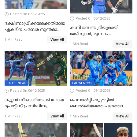
Posted On 07-12-2025
Posted On 06-12-2025
ദക്ഷിണാഫ്രിക്കയ്‌ക്കെതിരായ
കന്നി സെഞ്ച്വറിയുമായി
ഏകദിന പരമ്പര സ്വന്തമാക്കി
ജയ്‌സ്വാൾ; മൂന്നാം
ഇന്ത്യ
View All
ഏകദിനത്തിൽ
1 Min Read
View All
1 Min Read
പ്രോട്ടീസിനെതിരെ ജയം,
പരമ്പര
LATEST NEWS
LATEST NEWS
Posted On 06-12-2025
Posted On 05-12-2025
കൂറ്റൻ സ്കോറിലേക്ക് പോയ
പെനാൽറ്റി ഷൂട്ടൗട്ടിൽ
പ്രോട്ടീസ് പ്രസിദ്ധിനും
ബെൽജിയത്തെ പുറത്താക്കി;
കുൽദീപിനും മുന്നിൽ
ജൂനിയർ ഹോക്കി
View All
View All
1 Min Read
1 Min Read
അടിതെറ്റി, ഇന്ത്യക്ക് 271
ലോകകപ്പിൽ ഇന്ത്യ
റണ്‍സ് വിജയലക്ഷ്യം
സെമിയിൽ