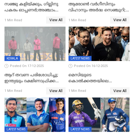
സഞ്ജു കളിയ്ക്കും, ഗില്ലിനു
ആരോൺ വർഗീസിനും
പകരം ഓപ്പണർ;അഞ്ചാം
വിഹാനും അർദ്ധ സെഞ്ചുറി;
ട്വന്റി20യിൽ ഇന്ത്യൻ ടീമിൽ 3
അണ്ടര്‍ 19 ഏഷ്യാ കപ്പിൽ
View All
View All
1 Min Read
1 Min Read
മാറ്റം
ഇന്ത്യ ഫൈനലിൽ
KERALA
LATEST NEWS
Posted On 17-12-2025
Posted On 16-12-2025
ആറ് തവണ പരിശോധിച്ചു;
മെസിയുടെ
ഇന്ത്യയും ദക്ഷിണാഫ്രിക്കയും
കൊൽക്കത്തയിലെ
തമ്മിലുള്ള നാലാം ട്വന്റി20
പരിപാടിക്കിടെയുണ്ടായ
View All
View All
1 Min Read
1 Min Read
ഉപേക്ഷിച്ചു
സംഘർഷം: കായിക മന്ത്രി
അരൂപ് ബിശ്വാസ് രാജിവച്ചു
LATEST NEWS
LATEST NEWS