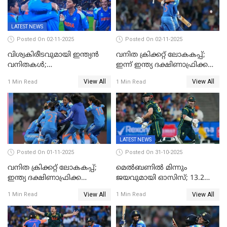
LATEST NEWS
Posted On 02-11-2025
Posted On 02-11-2025
വിശ്വകിരീടവുമായി ഇന്ത്യൻ
വനിത ക്രിക്കറ്റ് ലോകകപ്പ്;
വനിതകൾ;
ഇന്ന് ഇന്ത്യ ദക്ഷിണാഫ്രിക്ക
ദക്ഷിണാഫ്രിക്കയെ വീഴ്ത്തി
പോരാട്ടം
View All
View All
1 Min Read
1 Min Read
ഇന്ത്യയ്ക്ക് വനിതാ ക്രിക്കറ്റ്
ലോകകപ്പ്
LATEST NEWS
Posted On 01-11-2025
Posted On 31-10-2025
വനിത ക്രിക്കറ്റ് ലോകകപ്പ്;
മെൽബണിൽ മിന്നും
ഇന്ത്യ ദക്ഷിണാഫ്രിക്ക
ജയവുമായി ഓസിസ്; 13.2
പോരാട്ടം
ഓവറിൽ കളി തീർത്തു;
View All
View All
1 Min Read
1 Min Read
പരമ്പരയിൽ ലീഡ്