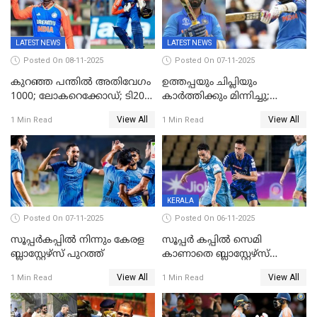
LATEST NEWS
LATEST NEWS
Posted On 08-11-2025
Posted On 07-11-2025
കുറഞ്ഞ പന്തിൽ അതിവേഗം
ഉത്തപ്പയും ചിപ്ലിയും
1000; ലോകറെക്കോഡ്; ടി20
കാർത്തിക്കും മിന്നിച്ചു;
ക്രിക്കറ്റില്‍
പാക്കിസ്ഥാനെ തകർത്ത്
View All
View All
1 Min Read
1 Min Read
അപൂര്‍വനേട്ടവുമായി
ഇന്ത്യ; ഹോങ്കോങ് സിക്സസ്
അഭിഷേക് ശർമ
ക്രിക്കറ്റ് ടൂർണമെന്റിൽ ജയം
KERALA
Posted On 07-11-2025
Posted On 06-11-2025
സൂപ്പര്‍കപ്പില്‍ നിന്നും കേരള
സൂപ്പർ കപ്പിൽ സെമി
ബ്ലാസ്റ്റേഴ്‌സ് പുറത്ത്
കാണാതെ ബ്ലാസ്റ്റേഴ്സ്
പുറത്ത്
View All
View All
1 Min Read
1 Min Read