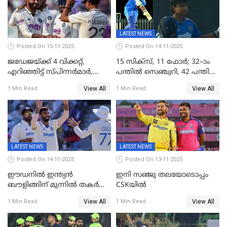
LATEST NEWS
Posted On 15-11-2025
Posted On 14-11-2025
ജഡേജയ്ക്ക് 4 വിക്കറ്റ്,
15 സിക്സ്, 11 ഫോർ; 32–ാം
എറിഞ്ഞിട്ട് സ്പിന്നർമാർ,
പന്തിൽ സെഞ്ച്വറി, 42 പന്തിൽ
രണ്ടാം ഇന്നിങ്സിലും പതറി
144; വൈഭവിന്റെ വെടിക്കെട്ട്
View All
View All
1 Min Read
1 Min Read
പ്രോട്ടീസ്
LATEST NEWS
LATEST NEWS
Posted On 14-11-2025
Posted On 13-11-2025
ഈഡനിൽ ഇന്ത്യൻ
ഇനി സഞ്ജു തലയോടൊപ്പം
ബൗളിങ്ങിന് മുന്നിൽ തകർന്ന്
CSKയിൽ
പ്രോട്ടീസ്; 159റൺസിന്‌
View All
View All
1 Min Read
1 Min Read
പുറത്ത്; ബുമ്രയ്ക്ക് അഞ്ച്
വിക്കറ്റ്