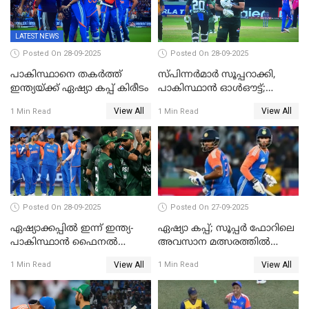
LATEST NEWS
Posted On 28-09-2025
Posted On 28-09-2025
പാകിസ്ഥാനെ തകർത്ത്
സ്പിന്നർമാർ സൂപ്പറാക്കി,
ഇന്ത്യയ്ക്ക് ഏഷ്യാ കപ്പ് കിരീടം
പാകിസ്ഥാൻ ഓൾഔട്ട്;
ഇന്ത്യക്ക് 147 റൺസ്
View All
View All
1 Min Read
1 Min Read
വിജയലക്ഷ്യം, കുൽദീപിന് 4
വിക്കറ്റ്
Posted On 28-09-2025
Posted On 27-09-2025
ഏഷ്യാക്കപ്പില്‍ ഇന്ന് ഇന്ത്യ-
ഏഷ്യാ കപ്പ്; സൂപ്പർ ഫോറിലെ
പാകിസ്ഥാന്‍ ഫൈനല്‍
അവസാന മത്സരത്തിൽ
പോരാട്ടം
ഇന്ത്യയ്ക്ക് ജയം
View All
View All
1 Min Read
1 Min Read