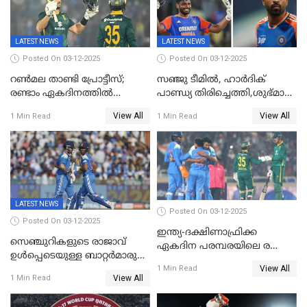
LATEST NEWS
LATEST NEWS
Posted On 03-12-2025
Posted On 03-12-2025
റണ്‍മല താണ്ടി പ്രോട്ടീസ്;
സഞ്ജു ടീമില്‍, ഹാര്‍ദിക്
രണ്ടാം ഏകദിനത്തില്‍
പാണ്ഡ്യ തിരിച്ചെത്തി,​ശുഭ്മാൻ
ഇന്ത്യക്ക് തോല്‍വി, പരമ്പര
ഗിൽ കളിക്കും, ജയ്സ്വാൾ
View All
View All
1 Min Read
1 Min Read
ഒപ്പത്തിനൊപ്പം
ഇല്ല;
ദക്ഷിണാഫ്രിക്കയ്‌ക്കെതിരായ
ടി20 പരമ്പരയ്ക്കുള്ള ഇന്ത്യന്‍
ടീമിനെ പ്രഖ്യാപിച്ചു
LATEST NEWS
Posted On 03-12-2025
Posted On 03-12-2025
ഇന്ത്യ-ദക്ഷിണാഫ്രിക്ക
സെഞ്ചുറികളുടെ രാജാവ്
ഏകദിന പരമ്പരയിലെ രണ്ടാം
ഉൾപ്പെടെയുള്ള ബാറ്റർമാരുടെ
മത്സരം ഇന്ന്
View All
ആറാട്ട്; പ്രോട്ടീസിനെതിരെ
1 Min Read
View All
1 Min Read
ഇന്ത്യയ്ക്ക് 358 റൺസ്