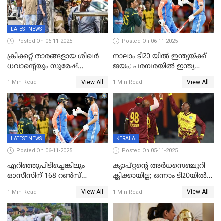
LATEST NEWS
Posted On 06-11-2025
Posted On 06-11-2025
ക്രിക്കറ്റ് താരങ്ങളായ ശിഖർ
നാലാം ടി20 യില്‍ ഇന്ത്യയ്ക്ക്
ധവാന്‍റെയും സുരേഷ്
ജയം; പരമ്പരയിൽ ഇന്ത്യ
റെയ്നയുടെയും സ്വത്ത്
മുന്നിൽ
View All
View All
1 Min Read
1 Min Read
കണ്ടുകെട്ടി
LATEST NEWS
KERALA
Posted On 06-11-2025
Posted On 05-11-2025
എറിഞ്ഞുപിടിച്ചെങ്കിലും
ക്യാപ്റ്റന്റെ അർധസെഞ്ചുറി
ഓസീസിന് 168 റൺസ്
ക്ലിക്കായില്ല; ഒന്നാം ടി20യിൽ
വിജയലക്ഷ്യം നൽകി ഇന്ത്യ
ന‍്യൂസിലൻഡിനെതിരേ
View All
View All
1 Min Read
1 Min Read
വിൻഡീസിന് ജയം