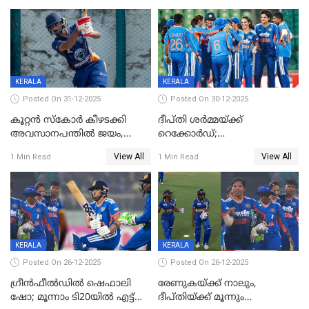
KERALA
KERALA
Posted On 31-12-2025
Posted On 30-12-2025
കൂറ്റൻ സ്കോർ കീഴടക്കി
ദീപ്തി ശർമ്മയ്ക്ക്
അവസാനപന്തിൽ ജയം,
റെക്കോർഡ്;
കേരളത്തിന് ഹാപ്പി ന്യൂഇയർ
ശ്രീലങ്കയ്ക്കെതിരായ വനിതാ
View All
View All
1 Min Read
1 Min Read
ടി20 പരമ്പര തൂത്തുവാരി
ഇന്ത്യ
KERALA
KERALA
Posted On 26-12-2025
Posted On 26-12-2025
ഗ്രീന്‍ഫീല്‍ഡില്‍ ഷെഫാലി
രേണുകയ്ക്ക് നാലും,
ഷോ; മൂന്നാം ടി20യിൽ എട്ട്
ദീപ്തിയ്ക്ക് മൂന്നും