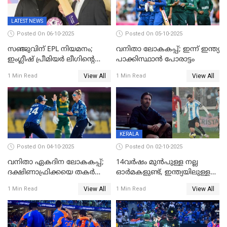
LATEST NEWS
Posted On 06-10-2025
Posted On 05-10-2025
സഞ്ജുവിന് EPL നിയമനം;
വനിതാ ലോകകപ്പ്; ഇന്ന് ഇന്ത്യ
ഇംഗ്ലീഷ് പ്രീമിയര്‍ ലീഗിന്‍റെ
പാക്കിസ്ഥാന്‍ പോരാട്ടം
ഇന്ത്യയിലെ ബ്രാന്‍ഡ്
View All
View All
1 Min Read
1 Min Read
അംബാസഡര്‍
KERALA
Posted On 04-10-2025
Posted On 02-10-2025
വനിതാ ഏകദിന ലോകകപ്പ്;
14വർഷം മുൻപുള്ള നല്ല
ദക്ഷിണാഫ്രിക്കയെ തകർത്ത്
ഓർമകളുണ്ട്, ഇന്ത്യയിലുള്ള
ഇംഗ്ലണ്ട്
അവരെ കാണാൻ
View All
View All
1 Min Read
1 Min Read
കാത്തിരിക്കുന്നു; വരവ്
സ്ഥിരീകരിച്ച് മെസി