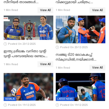
സീനിയർ താരങ്ങൾ
വിക്കറ്റുമായി ചരിത്രം;
സെഞ്ച്വറിയുമായി കസറി;
ക്രിക്കറ്റിൽ അപൂർവ
View All
View All
1 Min Read
1 Min Read
സച്ചിന്‍റെ റെക്കോഡ് മറികടന്ന്
റെക്കോഡുമായി
കോഹ്‌ലി, രോഹിത്
ഇന്തോനേഷ്യൻ താരം
വാർണർക്കൊപ്പം
Posted On 23-12-2025
Posted On 20-12-2025
ഇന്ത്യ ശ്രീലങ്ക വനിതാ ട്വന്റി
സഞ്ജു ടി20 ലോകകപ്പ്
ട്വന്റി പരമ്പരയിലെ രണ്ടാം
സ്‌ക്വാഡിൽ,നയിക്കാൻ
മത്സരം ഇന്ന്
View All
സൂര്യകുമാർ, ഇന്ത്യൻ ടീമിനെ
1 Min Read
View All
1 Min Read
പ്രഖ്യാപിച്ച് ബി.സി.സി.ഐ
KERALA
LATEST NEWS
Posted On 19-12-2025
Posted On 19-12-2025