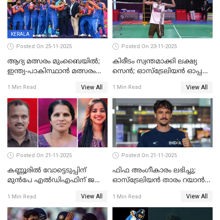
വിക്കറ്റിന് തകര്‍ത്ത് കേരളം
KERALA
Posted On 25-11-2025
Posted On 23-11-2025
ആദ്യ മത്സരം മുംബൈയിൽ;
കിരീടം സ്വന്തമാക്കി ലക്ഷ്യ
ഇന്ത്യ-പാകിസ്ഥാൻ മത്സരം
സെന്‍; ഓസ്ട്രേലിയന്‍ ഓപ്പണ്‍
ഫെബ്രുവരി 15ന്; ടി20
ബാഡ്മിൻ്റൺ
View All
View All
1 Min Read
1 Min Read
ലോകകപ്പിന്‍റെ മത്സരക്രമം
പ്രഖ്യാപിച്ചു
Posted On 21-11-2025
Posted On 21-11-2025
കണ്ണൂരിൽ വോട്ടെടുപ്പിന്
ഫിഫ അംഗീകാരം ലഭിച്ചു;
മുൻപേ എൽഡിഎഫിന് ജയം;
ഓസ്‌ട്രേലിയന്‍ താരം റയാന്‍
മലപ്പട്ടത്തും ആന്തൂരും എതിർ
വില്ല്യംസിന് ഇനി
View All
View All
1 Min Read
1 Min Read
സ്ഥാനാർഥികളില്ല
നീലക്കുപ്പായത്തില്‍ കളിക്കാം