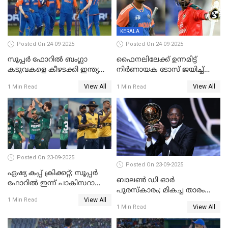
KERALA
Posted On 24-09-2025
Posted On 24-09-2025
സൂപ്പർ ഫോറിൽ ബംഗ്ലാ
ഫൈനലിലേക്ക് ഉന്നമിട്ട്
കടുവകളെ കീഴടക്കി ഇന്ത്യ
നിര്‍ണായക ടോസ് ജയിച്ച്
ഏഷ്യാ കപ്പ് ഫൈനലിൽ
ബംഗ്ലാദേശ്, ഏഷ്യാ കപ്പിൽ
View All
View All
1 Min Read
1 Min Read
ഇന്ത്യയ്ക്ക് ബാറ്റിംഗ്
Posted On 23-09-2025
Posted On 23-09-2025
ഏഷ്യ കപ്പ് ക്രിക്കറ്റ്; സൂപ്പര്‍
ബാലണ്‍ ഡി ഓര്‍
ഫോറിൽ ഇന്ന് പാകിസ്ഥാനും
പുരസ്‌കാരം; മികച്ച താരം
ശ്രീലങ്കയും ഏറ്റുമുട്ടും
View All
ഒസ്മാന്‍ ഡെംബല
1 Min Read
View All
1 Min Read