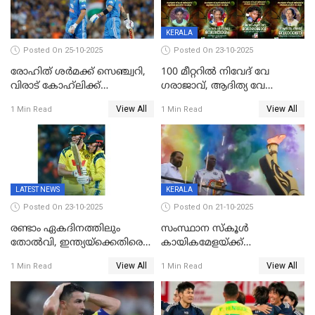
KERALA
Posted On 25-10-2025
Posted On 23-10-2025
രോഹിത് ശർമക്ക് സെഞ്ച്വറി,
100 മീറ്ററിൽ നിവേദ് വേ​
വിരാട് കോഹ്‍ലിക്ക്
ഗരാജാവ്, ആദിത്യ വേ​
അർധസെഞ്ച്വറി;
ഗറാണി;ജൂനിയർ
View All
View All
1 Min Read
1 Min Read
മുൻനായകരുടെ മികവിൽ
ബോയ്സിലും സബ്‌ജൂനിയർ
ഓസീസിനെതിരെ ഉജ്ജ്വല
ഗേൾസിലും റെക്കോർഡോടെ
ജയം
സ്വർണം, ദേവപ്രിയ 87ലെ
റെക്കോർഡ് തിരുത്തി
LATEST NEWS
KERALA
Posted On 23-10-2025
Posted On 21-10-2025
രണ്ടാം ഏകദിനത്തിലും
സംസ്ഥാന സ്കൂൾ
തോൽവി, ഇന്ത്യയ്‌ക്കെതിരെ
കായികമേളയ്ക്ക്
പരമ്പര നേടി ഓസ്‌ട്രേലിയ
തിരിതെളിഞ്ഞു; സ്കൂൾ
View All
View All
1 Min Read
1 Min Read
ഒളിംപിക്‌സിന്റെ ഉദ്‌ഘാടനം
നിർവഹിച്ച് ധനമന്ത്രി K N
ബാലഗോപാൽ;ദീപശിഖ
തെളിയിച്ച് I M വിജയൻ