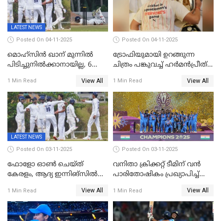
LATEST NEWS
Posted On 04-11-2025
Posted On 04-11-2025
മൊഹ്സിൻ ഖാന് മുന്നിൽ
ട്രോഫിയുമായി ഉറങ്ങുന്ന
പിടിച്ചുനിൽക്കാനായില്ല, 6
ചിത്രം പങ്കുവച്ച് ഹര്‍മന്‍പ്രീത്
വിക്കറ്റ്, കര്‍ണാടകക്കെതിരെ
കൗര്‍
View All
View All
1 Min Read
1 Min Read
കേരളത്തിന് ഇന്നിംഗ്സ്
തോല്‍വി
LATEST NEWS
Posted On 03-11-2025
Posted On 03-11-2025
ഫോളോ ഓൺ ചെയ്ത്
വനിതാ ക്രിക്കറ്റ് ടീമിന് വൻ
കേരളം, ആദ്യ ഇന്നിങ്സിൽ
പാരിതോഷികം പ്രഖ്യാപിച്ച്
238 റൺസിന് പുറത്ത്,
BCCI
View All
View All
1 Min Read
1 Min Read
രഞ്ജിയിൽ കർണാടകയ്ക്ക്
കൂറ്റൻ ലീഡ്