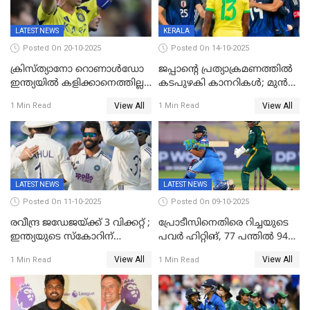
LATEST NEWS
KERALA
Posted On 20-10-2025
Posted On 14-10-2025
ക്രിസ്ത്യാനോ റൊണാൾഡോ
ജപ്പാന്റെ പ്രത്യാക്രമണത്തിൽ
ഇന്ത്യയിൽ കളിക്കാനെത്തില്ല;
കടപുഴകി കാനറികൾ; മുൻ
അൽ നസർ സ്ക്വാഡിൽ
ലോകചാമ്പ്യന്മാർക്കെതിരെ
View All
View All
1 Min Read
1 Min Read
ഉൾപ്പെടുത്തിയില്ല
ജപ്പാന്റെ ആദ്യ ജയം
LATEST NEWS
LATEST NEWS
Posted On 11-10-2025
Posted On 09-10-2025
രവീന്ദ്ര ജഡേജയ്ക്ക് 3 വിക്കറ്റ് ;
പ്രോടീസിനെതിരെ റിച്ചയുടെ
ഇന്ത്യയുടെ സ്കോറിന്
പവർ ഹിറ്റിങ്, 77 പന്തില്‍ 94
മുന്നിൽ വെസ്റ്റ് ഇന്‍ഡീസിന്
റണ്‍സ്, 252 റണ്‍സ്
View All
View All
1 Min Read
1 Min Read
നാല് വിക്കറ്റ് നഷ്ടം
ലക്ഷ്യമൊരുക്കി ഇന്ത്യ; 28
വര്‍ഷം പഴക്കമുള്ള ലോക
റെക്കോര്‍ഡ് തകര്‍ത്ത് സ്മൃതി