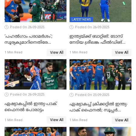
LATEST NEWS
Posted On 26-09-2025
Posted On 26-09-2025
‘പഹൽഗാം പരാമർശം’;
ഇന്ത്യയ്ക്ക് ബാറ്റിങ്: ടോസ്
സൂര്യകുമാറിനെതിരേ
നേടിയ ശ്രീലങ്ക ഫീൽഡിങ്
ഐസിസി നടപടി, പാക് താരം
തെരഞ്ഞെടുത്തു
View All
View All
1 Min Read
1 Min Read
ഹാരിസ് റൗഫിനും പിഴ ശിക്ഷ
Posted On 26-09-2025
Posted On 25-09-2025
ഏഷ്യാകപ്പില്‍ ഇന്ത്യ-പാക്
ഏഷ്യാകപ്പ് ക്രിക്കറ്റിൽ ഇന്ത്യ-
ഫൈനല്‍ പോരാട്ടം
പാക് ഫൈനല്‍; സൂപ്പർ
ഫോറിൽ ബംഗ്ലാദേശിനെ
View All
View All
1 Min Read
1 Min Read
തോൽപിച്ച് പാകിസ്ഥാൻ