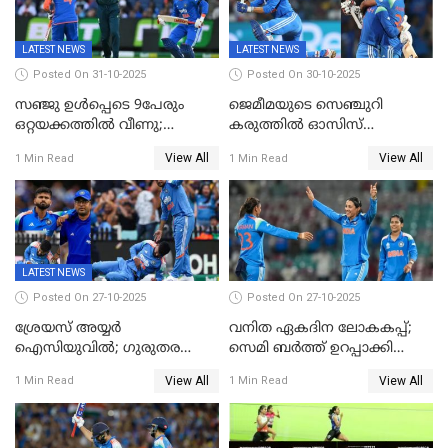
LATEST NEWS
LATEST NEWS
Posted On 31-10-2025
Posted On 30-10-2025
സഞ്ജു ഉൾപ്പെടെ 9പേരും
ജെമീമയുടെ സെഞ്ചുറി
ഒറ്റയക്കത്തിൽ വീണു;
കരുത്തിൽ ഓസിസ്
രണ്ടക്കം കടന്നത്അഭിഷേകും
റെക്കോർഡ് സ്കോർ
View All
View All
1 Min Read
1 Min Read
ഹര്‍ഷിതും മാത്രം;
തകർന്നു; അഞ്ച് വിക്കറ്റ്
മെല്‍ബണില്‍
ജയവുമായി ഇന്ത്യൻ
ഇന്ത്യയ്‌ക്കെതിരെ ഓസീസ്
വനിതകൾ ലോകകപ്പ്
ലക്ഷ്യം 126 റണ്‍സ്
കലാശപ്പോരിന്
LATEST NEWS
Posted On 27-10-2025
Posted On 27-10-2025
ശ്രേയസ് അയ്യര്‍
വനിത ഏകദിന ലോകകപ്പ്;
ഐസിയുവില്‍; ഗുരുതര
സെമി ബര്‍ത്ത് ഉറപ്പാക്കി
പരിക്ക്
ഇന്ത്യന്‍ വനിതകള്‍
View All
View All
1 Min Read
1 Min Read