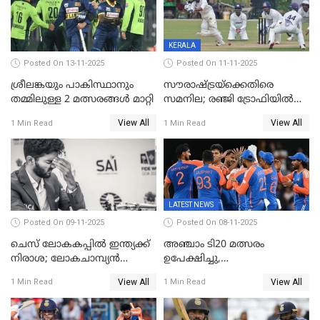
KERALA
Posted On 13-11-2025
Posted On 11-11-2025
ശ്രീലങ്കയും പാകിസ്ഥാനും
സൗരാഷ്ട്രയ്‌ക്കെതിരെ
തമ്മിലുള്ള 2 മത്സരങ്ങള്‍ മാറ്റി
സമനില; രഞ്ജി ട്രോഫിയിൽ
കേരളത്തിന് മൂന്ന് പോയിന്റ്
View All
View All
1 Min Read
1 Min Read
LATEST NEWS
Posted On 09-11-2025
Posted On 08-11-2025
ചെസ് ലോകകപ്പില്‍ ഇന്ത്യക്ക്
അഞ്ചാം ടി20 മത്സരം
നിരാശ; ലോകചാമ്പ്യന്‍
ഉപേക്ഷിച്ചു,
ഡി.ഗുകേഷ് പുറത്ത്
ഓസീസിനെതിരായ പരമ്പര
View All
View All
1 Min Read
1 Min Read
ജയിച്ച് ഇന്ത്യ