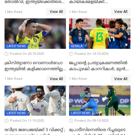
തോൽവി, ഇന്ത്യയ്‌ക്കെതിരെ
കായികമേളയ്ക്ക്
പരമ്പര നേടി ഓസ്‌ട്രേലിയ
തിരിതെളിഞ്ഞു; സ്കൂൾ
View All
View All
1 Min Read
1 Min Read
ഒളിംപിക്‌സിന്റെ ഉദ്‌ഘാടനം
നിർവഹിച്ച് ധനമന്ത്രി K N
ബാലഗോപാൽ;ദീപശിഖ
തെളിയിച്ച് I M വിജയൻ
LATEST NEWS
KERALA
Posted On 20-10-2025
Posted On 14-10-2025
ക്രിസ്ത്യാനോ റൊണാൾഡോ
ജപ്പാന്റെ പ്രത്യാക്രമണത്തിൽ
ഇന്ത്യയിൽ കളിക്കാനെത്തില്ല;
കടപുഴകി കാനറികൾ; മുൻ
അൽ നസർ സ്ക്വാഡിൽ
ലോകചാമ്പ്യന്മാർക്കെതിരെ
View All
View All
1 Min Read
1 Min Read
ഉൾപ്പെടുത്തിയില്ല
ജപ്പാന്റെ ആദ്യ ജയം
LATEST NEWS
LATEST NEWS
Posted On 11-10-2025
Posted On 09-10-2025
രവീന്ദ്ര ജഡേജയ്ക്ക് 3 വിക്കറ്റ് ;
പ്രോടീസിനെതിരെ റിച്ചയുടെ