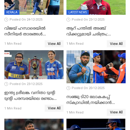
KERALA
LATEST NEWS
Posted On 24-12-2025
Posted On 23-12-2025
വിജയ് ഹസാരെയിൽ
ആറ് പന്തിൽ അഞ്ച്
സീനിയർ താരങ്ങൾ
വിക്കറ്റുമായി ചരിത്രം;
സെഞ്ച്വറിയുമായി കസറി;
ക്രിക്കറ്റിൽ അപൂർവ
View All
View All
1 Min Read
1 Min Read
സച്ചിന്‍റെ റെക്കോഡ് മറികടന്ന്
റെക്കോഡുമായി
കോഹ്‌ലി, രോഹിത്
ഇന്തോനേഷ്യൻ താരം
വാർണർക്കൊപ്പം
Posted On 23-12-2025
Posted On 20-12-2025
ഇന്ത്യ ശ്രീലങ്ക വനിതാ ട്വന്റി
സഞ്ജു ടി20 ലോകകപ്പ്
ട്വന്റി പരമ്പരയിലെ രണ്ടാം
സ്‌ക്വാഡിൽ,നയിക്കാൻ
മത്സരം ഇന്ന്
View All
സൂര്യകുമാർ, ഇന്ത്യൻ ടീമിനെ
1 Min Read
View All
1 Min Read
പ്രഖ്യാപിച്ച് ബി.സി.സി.ഐ