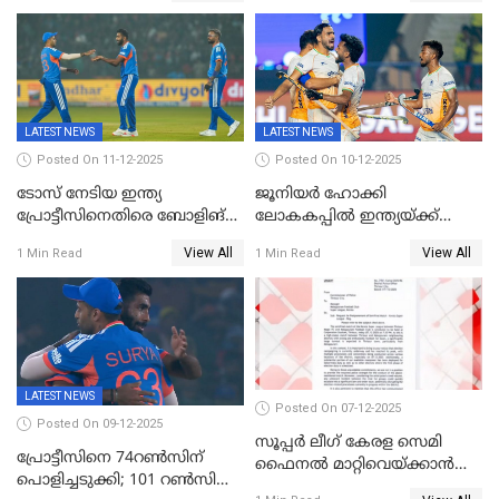
LATEST NEWS
LATEST NEWS
Posted On 11-12-2025
Posted On 10-12-2025
ടോസ് നേടിയ ഇന്ത്യ
ജൂനിയര്‍ ഹോക്കി
പ്രോട്ടീസിനെതിരെ ബോളിങ്
ലോകകപ്പിൽ ഇന്ത്യയ്ക്ക്
തെരഞ്ഞെടുത്തു
വെങ്കലം
View All
View All
1 Min Read
1 Min Read
LATEST NEWS
Posted On 07-12-2025
Posted On 09-12-2025
സൂപ്പർ ലീഗ് കേരള സെമി
പ്രോട്ടീസിനെ 74റൺസിന്‌
ഫൈനൽ മാറ്റിവെയ്ക്കാൻ
പൊളിച്ചടുക്കി; 101 റൺസിന്റെ
നിർദേശം