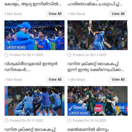
കേരളം, ആദ്യ ഇന്നിങ്സിൽ
പാരിതോഷികം പ്രഖ്യാപിച്ച്
238 റൺസിന് പുറത്ത്,
BCCI
View All
View All
1 Min Read
1 Min Read
രഞ്ജിയിൽ കർണാടകയ്ക്ക്
കൂറ്റൻ ലീഡ്
LATEST NEWS
Posted On 02-11-2025
Posted On 02-11-2025
വിശ്വകിരീടവുമായി ഇന്ത്യൻ
വനിത ക്രിക്കറ്റ് ലോകകപ്പ്;
വനിതകൾ;
ഇന്ന് ഇന്ത്യ ദക്ഷിണാഫ്രിക്ക
ദക്ഷിണാഫ്രിക്കയെ വീഴ്ത്തി
പോരാട്ടം
View All
View All
1 Min Read
1 Min Read
ഇന്ത്യയ്ക്ക് വനിതാ ക്രിക്കറ്റ്
ലോകകപ്പ്
LATEST NEWS
Posted On 01-11-2025
Posted On 31-10-2025
വനിത ക്രിക്കറ്റ് ലോകകപ്പ്;
മെൽബണിൽ മിന്നും