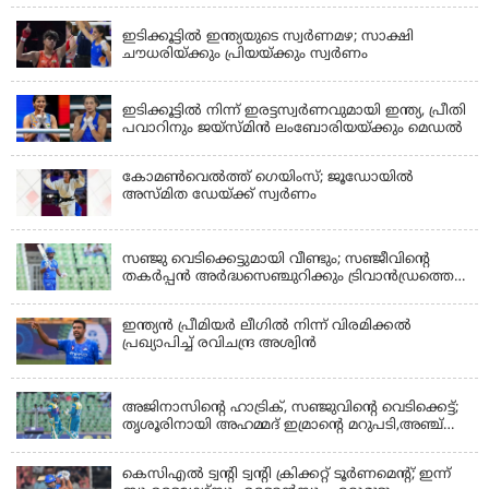
LATEST NEWS
ഇടിക്കൂട്ടിൽ ഇന്ത്യയുടെ സ്വർണമഴ; സാക്ഷി
ചൗധരിയ്ക്കും പ്രിയയ്ക്കും സ്വർണം
LATEST NEWS
ഇടിക്കൂട്ടിൽ നിന്ന് ഇരട്ടസ്വർണവുമായി ഇന്ത്യ, പ്രീതി
പവാറിനും ജയ്സ്മിന്‍ ലംബോരിയയ്ക്കും മെഡൽ
കോമണ്‍വെല്‍ത്ത് ഗെയിംസ്; ജൂഡോയിൽ
അസ്മിത ഡേയ്ക്ക് സ്വർണം
KERALA
സഞ്ജു വെടിക്കെട്ടുമായി വീണ്ടും; സഞ്ജീവിന്‍റെ
തകർപ്പൻ അർദ്ധസെഞ്ചുറിക്കും ട്രിവാൻഡ്രത്തെ
രക്ഷിക്കാനായില്ല, കൊച്ചി ബ്ലൂ ടൈഗേഴ്സിനു ജയം
ഇന്ത്യന്‍ പ്രീമിയര്‍ ലീഗില്‍ നിന്ന് വിരമിക്കല്‍
പ്രഖ്യാപിച്ച് രവിചന്ദ്ര അശ്വിന്‍
KERALA
അജിനാസിന്റെ ഹാട്രിക്, സഞ്ജുവിന്റെ വെടിക്കെട്ട്;
തൃശൂരിനായി അഹമ്മദ് ഇമ്രാന്റെ മറുപടി,അഞ്ച്
വിക്കറ്റ് ജയവുമായി ടൈറ്റൻസ്
കെസിഎൽ ട്വൻ്റി ട്വൻ്റി ക്രിക്കറ്റ് ടൂർണമെൻ്റ്; ഇന്ന്