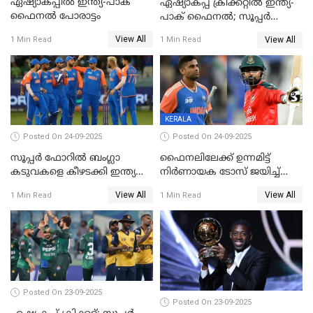
ഏഷ്യാകപ്പില്‍ ഇന്ത്യ-പാക്
ഏഷ്യാകപ്പ് ക്രിക്കറ്റിൽ ഇന്ത്യ-
ഫൈനല്‍ പോരാട്ടം
പാക് ഫൈനല്‍; സൂപ്പർ
ഫോറിൽ ബംഗ്ലാദേശിനെ
View All
View All
1 Min Read
1 Min Read
തോൽപിച്ച് പാകിസ്ഥാൻ
KERALA
Posted On 24-09-2025
Posted On 24-09-2025
സൂപ്പർ ഫോറിൽ ബംഗ്ലാ
ഫൈനലിലേക്ക് ഉന്നമിട്ട്
കടുവകളെ കീഴടക്കി ഇന്ത്യ
നിര്‍ണായക ടോസ് ജയിച്ച്
ഏഷ്യാ കപ്പ് ഫൈനലിൽ
ബംഗ്ലാദേശ്, ഏഷ്യാ കപ്പിൽ
View All
View All
1 Min Read
1 Min Read
ഇന്ത്യയ്ക്ക് ബാറ്റിംഗ്
Posted On 23-09-2025
Posted On 23-09-2025