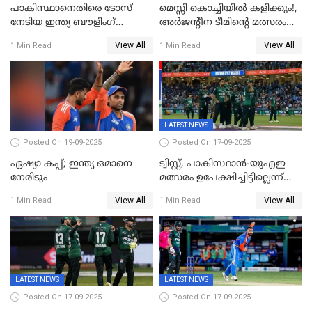
പാകിസ്ഥാനെതിരെ ടോസ്
മെസ്സി കൊച്ചിയിൽ കളിക്കും!,
നേടിയ ഇന്ത്യ ബൗളിംഗ്
അർജന്റീന ടീമിന്റെ മത്സരം
തെരഞ്ഞെടുത്തു
കലൂർ സ്റ്റേഡിയത്തിൽ
View All
View All
1 Min Read
1 Min Read
നടത്താൻ ആലോചന
LATEST NEWS
Posted On 19-09-2025
Posted On 17-09-2025
ഏഷ്യാ കപ്പ്; ഇന്ത്യ ഒമാനെ
ട്വിസ്റ്റ്, പാകിസ്ഥാൻ-യുഎഇ
നേരിടും
മത്സരം ഉപേക്ഷിച്ചിട്ടില്ലെന്ന്
ഐസിസി; ഒരു മണിക്കൂറോളം
View All
View All
1 Min Read
1 Min Read
വൈകും; പാക് ടീം ഹോട്ടലിൽ
നിന്ന് ഇറങ്ങിയതായി റിപ്പോർട്ട്
LATEST NEWS
LATEST NEWS
Posted On 17-09-2025
Posted On 17-09-2025