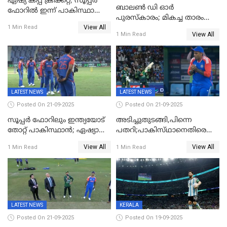
ഏഷ്യ കപ്പ് ക്രിക്കറ്റ്; സൂപ്പര്‍
ബാലണ്‍ ഡി ഓര്‍
ഫോറിൽ ഇന്ന് പാകിസ്ഥാനും
പുരസ്‌കാരം; മികച്ച താരം
ശ്രീലങ്കയും ഏറ്റുമുട്ടും
View All
ഒസ്മാന്‍ ഡെംബല
1 Min Read
View All
1 Min Read
LATEST NEWS
LATEST NEWS
Posted On 21-09-2025
Posted On 21-09-2025
സൂപ്പർ ഫോറിലും ഇന്ത്യയോട്
അടിച്ചുതുടങ്ങി,പിന്നെ
തോറ്റ് പാകിസ്ഥാൻ; ഏഷ്യാ
പതറി;പാകിസ്‌ഥാനെതിരെ
കപ്പിൽ വിജയഭേരി തുടർന്ന്
ഇന്ത്യക്ക് 172 റൺസ്
View All
View All
1 Min Read
1 Min Read
ഇന്ത്യ, അഭിഷേക് ശർമ്മയ്ക്ക്
വിജയലക്ഷ്യം
അർദ്ധ സെഞ്ച്വറി
LATEST NEWS
KERALA
Posted On 21-09-2025
Posted On 19-09-2025