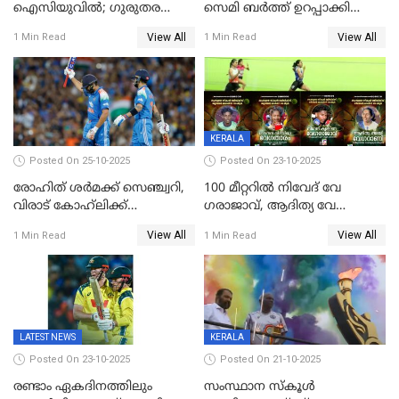
ഐസിയുവില്‍; ഗുരുതര
സെമി ബര്‍ത്ത് ഉറപ്പാക്കി
പരിക്ക്
ഇന്ത്യന്‍ വനിതകള്‍
View All
View All
1 Min Read
1 Min Read
KERALA
Posted On 25-10-2025
Posted On 23-10-2025
രോഹിത് ശർമക്ക് സെഞ്ച്വറി,
100 മീറ്ററിൽ നിവേദ് വേ​
വിരാട് കോഹ്‍ലിക്ക്
ഗരാജാവ്, ആദിത്യ വേ​
അർധസെഞ്ച്വറി;
ഗറാണി;ജൂനിയർ
View All
View All
1 Min Read
1 Min Read
മുൻനായകരുടെ മികവിൽ
ബോയ്സിലും സബ്‌ജൂനിയർ
ഓസീസിനെതിരെ ഉജ്ജ്വല
ഗേൾസിലും റെക്കോർഡോടെ
ജയം
സ്വർണം, ദേവപ്രിയ 87ലെ
റെക്കോർഡ് തിരുത്തി
LATEST NEWS
KERALA
Posted On 23-10-2025
Posted On 21-10-2025
രണ്ടാം ഏകദിനത്തിലും
സംസ്ഥാന സ്കൂൾ