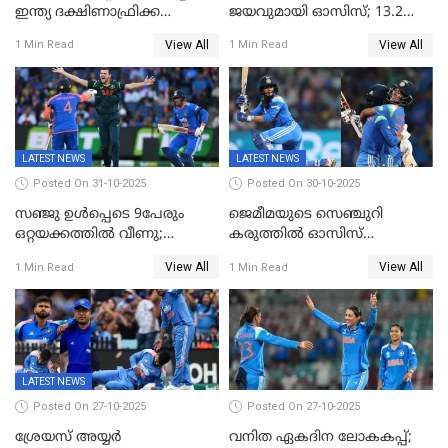
ഇന്ത്യ ദക്ഷിണാഫ്രിക്ക
ജയവുമായി ഓസിസ്; 13.2
പോരാട്ടം
ഓവറിൽ കളി തീർത്തു;
View All
View All
1 Min Read
1 Min Read
പരമ്പരയിൽ ലീഡ്
LATEST NEWS
LATEST NEWS
Posted On 31-10-2025
Posted On 30-10-2025
സഞ്ജു ഉൾപ്പെടെ 9പേരും
ജെമീമയുടെ സെഞ്ചുറി
ഒറ്റയക്കത്തിൽ വീണു;
കരുത്തിൽ ഓസിസ്
രണ്ടക്കം കടന്നത്അഭിഷേകും
റെക്കോർഡ് സ്കോർ
View All
View All
1 Min Read
1 Min Read
ഹര്‍ഷിതും മാത്രം;
തകർന്നു; അഞ്ച് വിക്കറ്റ്
മെല്‍ബണില്‍
ജയവുമായി ഇന്ത്യൻ
ഇന്ത്യയ്‌ക്കെതിരെ ഓസീസ്
വനിതകൾ ലോകകപ്പ്
ലക്ഷ്യം 126 റണ്‍സ്
കലാശപ്പോരിന്
LATEST NEWS
Posted On 27-10-2025
Posted On 27-10-2025
ശ്രേയസ് അയ്യര്‍
വനിത ഏകദിന ലോകകപ്പ്;