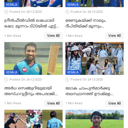
KERALA
KERALA
Posted On 26-12-2025
Posted On 26-12-2025
ഗ്രീന്‍ഫീല്‍ഡില്‍ ഷെഫാലി
രേണുകയ്ക്ക് നാലും,
ഷോ; മൂന്നാം ടി20യിൽ എട്ട്
ദീപ്തിയ്ക്ക് മൂന്നും
വിക്കറ്റ് ജയം; ശ്രീലങ്കന്‍
വിക്കറ്റുകൾ,മൂന്നാം വനിതാ
View All
View All
1 Min Read
1 Min Read
വനിതകള്‍ക്കെതിരായ ടി20
ടി20യിലും ശ്രീലങ്കയ്ക്ക്
പരമ്പര ഇന്ത്യക്ക്
ബാറ്റിംഗ് തകര്‍ച്ച; ഇന്ത്യയ്ക്ക്
വിജയലക്ഷ്യം 113 റൺസ്
KERALA
KERALA
Posted On 26-12-2025
Posted On 24-12-2025
അർധ സെഞ്ച്വറിയുമായി
ലോക ചാംപ്യൻമാർക്കു
അസ്ഹറുദ്ദീനും അപരാജിതും
തലസ്ഥാനത്ത് ഊഷ്മള
; കർണാടകക്കു മുന്നിൽ 285
സ്വീകരണം, കേരളത്തിലെ ഒരു
View All
View All
1 Min Read
1 Min Read
റൺസ് വിജയലക്ഷ്യമുയർത്തി
മത്സരം ജയിച്ചാൽ ഇന്ത്യയ്ക്കു
കേരളം
പരമ്പര