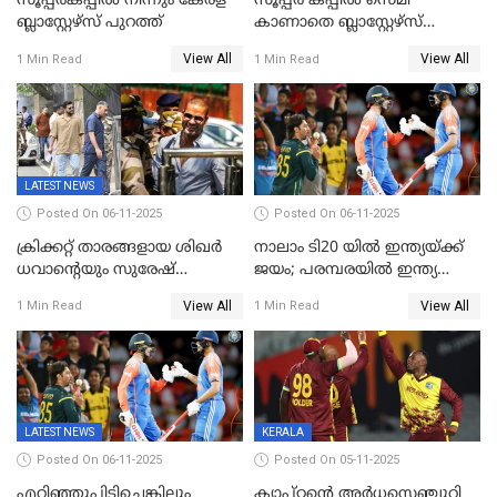
സൂപ്പര്‍കപ്പില്‍ നിന്നും കേരള
സൂപ്പർ കപ്പിൽ സെമി
ബ്ലാസ്റ്റേഴ്‌സ് പുറത്ത്
കാണാതെ ബ്ലാസ്റ്റേഴ്സ്
പുറത്ത്
View All
View All
1 Min Read
1 Min Read
LATEST NEWS
Posted On 06-11-2025
Posted On 06-11-2025
ക്രിക്കറ്റ് താരങ്ങളായ ശിഖർ
നാലാം ടി20 യില്‍ ഇന്ത്യയ്ക്ക്
ധവാന്‍റെയും സുരേഷ്
ജയം; പരമ്പരയിൽ ഇന്ത്യ
റെയ്നയുടെയും സ്വത്ത്
മുന്നിൽ
View All
View All
1 Min Read
1 Min Read
കണ്ടുകെട്ടി
LATEST NEWS
KERALA
Posted On 06-11-2025
Posted On 05-11-2025
എറിഞ്ഞുപിടിച്ചെങ്കിലും
ക്യാപ്റ്റന്റെ അർധസെഞ്ചുറി