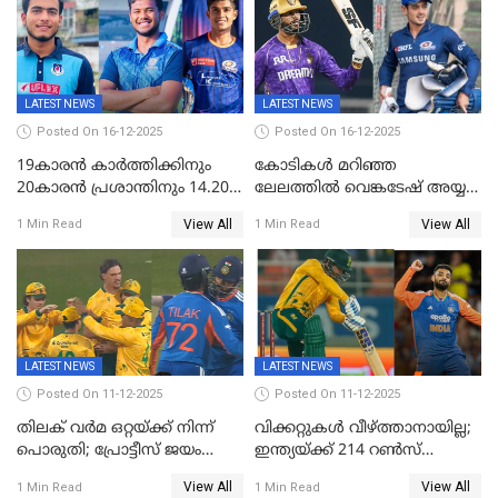
LATEST NEWS
LATEST NEWS
Posted On 16-12-2025
Posted On 16-12-2025
19കാരൻ കാർത്തിക്കിനും
കോടികൾ മറിഞ്ഞ
20കാരൻ പ്രശാന്തിനും 14.20
ലേലത്തിൽ വെങ്കടേഷ് അയ്യര്‍
കോടി; കശ്മീരി താരം 8.40
റോയല്‍ ചലഞ്ചേഴ്‌സ്
View All
View All
1 Min Read
1 Min Read
കോടിക്ക് ഡൽഹിയിൽ;
ബംഗളൂരുവില്‍; ക്വിന്റണ്‍ ഡി
മലയാളി താരം വിഘ്നേഷ്
കോക്ക് മുംബൈ
പുത്തുർ രാജസ്ഥാനിൽ
ഇന്ത്യന്‍സില്‍; 25കോടിക്ക്
കാമറൂൺ ഗ്രീൻ
കൊൽക്കത്തയിൽ
LATEST NEWS
LATEST NEWS
Posted On 11-12-2025
Posted On 11-12-2025
തിലക് വർമ ഒറ്റയ്ക്ക് നിന്ന്
വിക്കറ്റുകൾ വീഴ്ത്താനായില്ല;
പൊരുതി; പ്രോട്ടീസ് ജയം
ഇന്ത്യയ്ക്ക് 214 റൺസ്
പിടിച്ചെടുത്തു
വിജയലക്ഷ്യം; ക്വിന്റൻ
View All
View All
1 Min Read
1 Min Read
ഡികോക്ക് കസറി