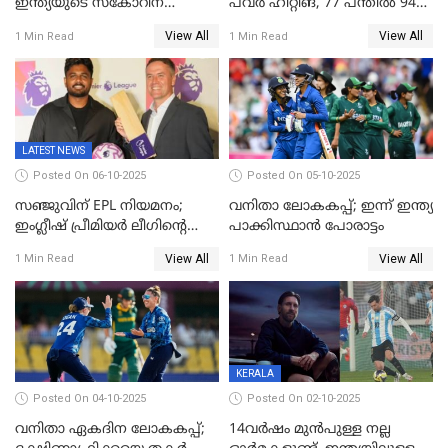
ഇന്ത്യയുടെ സ്കോറിന്
പവർ ഹിറ്റിങ്, 77 പന്തില്‍ 94
മുന്നിൽ വെസ്റ്റ് ഇന്‍ഡീസിന്
റണ്‍സ്, 252 റണ്‍സ്
View All
View All
1 Min Read
1 Min Read
നാല് വിക്കറ്റ് നഷ്ടം
ലക്ഷ്യമൊരുക്കി ഇന്ത്യ; 28
വര്‍ഷം പഴക്കമുള്ള ലോക
റെക്കോര്‍ഡ് തകര്‍ത്ത് സ്മൃതി
LATEST NEWS
Posted On 06-10-2025
Posted On 05-10-2025
സഞ്ജുവിന് EPL നിയമനം;
വനിതാ ലോകകപ്പ്; ഇന്ന് ഇന്ത്യ
ഇംഗ്ലീഷ് പ്രീമിയര്‍ ലീഗിന്‍റെ
പാക്കിസ്ഥാന്‍ പോരാട്ടം
ഇന്ത്യയിലെ ബ്രാന്‍ഡ്
View All
View All
1 Min Read
1 Min Read
അംബാസഡര്‍
KERALA
Posted On 04-10-2025
Posted On 02-10-2025
വനിതാ ഏകദിന ലോകകപ്പ്;
14വർഷം മുൻപുള്ള നല്ല