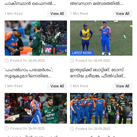
പാകിസ്ഥാന്‍ ഫൈനല്‍
അവസാന മത്സരത്തിൽ
പോരാട്ടം
ഇന്ത്യയ്ക്ക് ജയം
View All
View All
1 Min Read
1 Min Read
LATEST NEWS
Posted On 26-09-2025
Posted On 26-09-2025
‘പഹൽഗാം പരാമർശം’;
ഇന്ത്യയ്ക്ക് ബാറ്റിങ്: ടോസ്
സൂര്യകുമാറിനെതിരേ
നേടിയ ശ്രീലങ്ക ഫീൽഡിങ്
ഐസിസി നടപടി, പാക് താരം
തെരഞ്ഞെടുത്തു
View All
View All
1 Min Read
1 Min Read
ഹാരിസ് റൗഫിനും പിഴ ശിക്ഷ
Posted On 26-09-2025
Posted On 25-09-2025