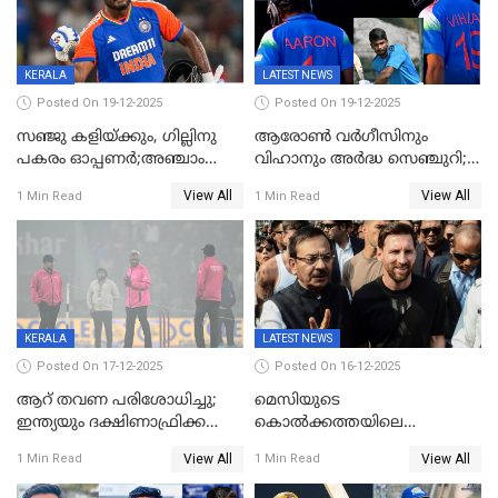
KERALA
LATEST NEWS
Posted On 19-12-2025
Posted On 19-12-2025
സഞ്ജു കളിയ്ക്കും, ഗില്ലിനു
ആരോൺ വർഗീസിനും
പകരം ഓപ്പണർ;അഞ്ചാം
വിഹാനും അർദ്ധ സെഞ്ചുറി;
ട്വന്റി20യിൽ ഇന്ത്യൻ ടീമിൽ 3
അണ്ടര്‍ 19 ഏഷ്യാ കപ്പിൽ
View All
View All
1 Min Read
1 Min Read
മാറ്റം
ഇന്ത്യ ഫൈനലിൽ
KERALA
LATEST NEWS
Posted On 17-12-2025
Posted On 16-12-2025
ആറ് തവണ പരിശോധിച്ചു;
മെസിയുടെ
ഇന്ത്യയും ദക്ഷിണാഫ്രിക്കയും
കൊൽക്കത്തയിലെ
തമ്മിലുള്ള നാലാം ട്വന്റി20
പരിപാടിക്കിടെയുണ്ടായ
View All
View All
1 Min Read
1 Min Read
ഉപേക്ഷിച്ചു
സംഘർഷം: കായിക മന്ത്രി
അരൂപ് ബിശ്വാസ് രാജിവച്ചു