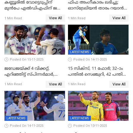
കണ്ണൂരിൽ വോട്ടെടുപ്പിന്
ഫിഫ അംഗീകാരം ലഭിച്ചു;
മുൻപേ എൽഡിഎഫിന് ജയം;
ഓസ്‌ട്രേലിയന്‍ താരം റയാന്‍
മലപ്പട്ടത്തും ആന്തൂരും എതിർ
വില്ല്യംസിന് ഇനി
View All
View All
1 Min Read
1 Min Read
സ്ഥാനാർഥികളില്ല
നീലക്കുപ്പായത്തില്‍ കളിക്കാം
LATEST NEWS
Posted On 15-11-2025
Posted On 14-11-2025
ജഡേജയ്ക്ക് 4 വിക്കറ്റ്,
15 സിക്സ്, 11 ഫോർ; 32–ാം
എറിഞ്ഞിട്ട് സ്പിന്നർമാർ,
പന്തിൽ സെഞ്ച്വറി, 42 പന്തിൽ
രണ്ടാം ഇന്നിങ്സിലും പതറി
144; വൈഭവിന്റെ വെടിക്കെട്ട്
View All
View All
1 Min Read
1 Min Read
പ്രോട്ടീസ്
LATEST NEWS
LATEST NEWS
Posted On 14-11-2025
Posted On 13-11-2025