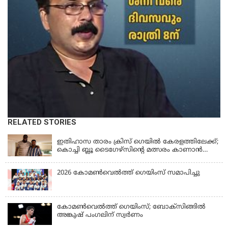
RELATED STORIES
KERALA
ഇതിഹാസ താരം ക്രിസ് ഗെയിൽ കേരളത്തിലേക്ക്;
കൊച്ചി ബ്ലൂ ടൈഗേഴ്സിന്റെ മത്സരം കാണാൻ
എത്തും
2026 കോമണ്‍വെല്‍ത്ത് ഗെയിംസ് സമാപിച്ചു
കോമണ്‍വെല്‍ത്ത് ഗെയിംസ്; ബോക്‌സിങ്ങില്‍
അങ്കുഷ് പംഗലിന് സ്വര്‍ണം