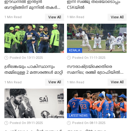
ഈഡനിൽ ഇന്ത്യൻ
ഇനി സഞ്ജു തലയോടൊപ്പം
ബൗളിങ്ങിന് മുന്നിൽ തകർന്ന്
CSKയിൽ
പ്രോട്ടീസ്; 159റൺസിന്‌
View All
View All
1 Min Read
1 Min Read
പുറത്ത്; ബുമ്രയ്ക്ക് അഞ്ച്
വിക്കറ്റ്
KERALA
Posted On 13-11-2025
Posted On 11-11-2025
ശ്രീലങ്കയും പാകിസ്ഥാനും
സൗരാഷ്ട്രയ്‌ക്കെതിരെ
തമ്മിലുള്ള 2 മത്സരങ്ങള്‍ മാറ്റി
സമനില; രഞ്ജി ട്രോഫിയിൽ
കേരളത്തിന് മൂന്ന് പോയിന്റ്
View All
View All
1 Min Read
1 Min Read
LATEST NEWS
Posted On 09-11-2025
Posted On 08-11-2025