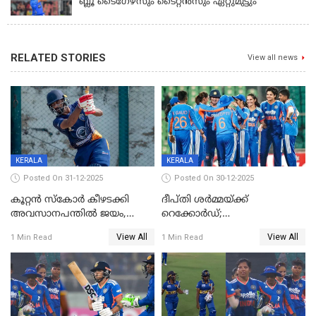
ബ്ലൂ ടൈഗേഴ്സും ടൈറ്റൻസും ഏറ്റുമുട്ടും
RELATED STORIES
View all news
KERALA
KERALA
Posted On 31-12-2025
Posted On 30-12-2025
കൂറ്റൻ സ്കോർ കീഴടക്കി
ദീപ്തി ശർമ്മയ്ക്ക്
അവസാനപന്തിൽ ജയം,
റെക്കോർഡ്;
കേരളത്തിന് ഹാപ്പി ന്യൂഇയർ
ശ്രീലങ്കയ്ക്കെതിരായ വനിതാ
View All
View All
1 Min Read
1 Min Read
ടി20 പരമ്പര തൂത്തുവാരി
ഇന്ത്യ