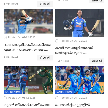
View All
വൻജയം, ടി20യിൽ 100
1 Min Read
View All
1 Min Read
വിക്കറ്റ് തികയ്ക്കുന്ന
താരമായി ബുമ്ര
Posted On 07-12-2025
Posted On 06-12-2025
ദക്ഷിണാഫ്രിക്കയ്‌ക്കെതിരായ
കന്നി സെഞ്ച്വറിയുമായി
ഏകദിന പരമ്പര സ്വന്തമാക്കി
ജയ്‌സ്വാൾ; മൂന്നാം
ഇന്ത്യ
View All
ഏകദിനത്തിൽ
1 Min Read
View All
1 Min Read
പ്രോട്ടീസിനെതിരെ ജയം,
പരമ്പര
LATEST NEWS
LATEST NEWS
Posted On 06-12-2025
Posted On 05-12-2025
കൂറ്റൻ സ്കോറിലേക്ക് പോയ
പെനാൽറ്റി ഷൂട്ടൗട്ടിൽ