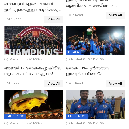
ഇന്ത്യ-ദക്ഷിണാഫ്രിക്ക
സെഞ്ചുറികളുടെ രാജാവ്
ഏകദിന പരമ്പരയിലെ രണ്ടാം
ഉൾപ്പെടെയുള്ള ബാറ്റർമാരുടെ
മത്സരം ഇന്ന്
View All
ആറാട്ട്; പ്രോട്ടീസിനെതിരെ
1 Min Read
View All
1 Min Read
ഇന്ത്യയ്ക്ക് 358 റൺസ്
KERALA
Posted On 28-11-2025
Posted On 27-11-2025
അണ്ടര്‍ 17 ലോകകപ്പ്; കിരീടം
ലോക ചാംപ്യൻമാരായ
സ്വന്തമാക്കി പോര്‍ച്ചുഗല്‍
ഇന്ത്യൻ വനിതാ ടീം
കേരളത്തിൽ കളിക്കും; 3 ടി20
View All
View All
1 Min Read
1 Min Read
മത്സരങ്ങൾ ​ഗ്രീൻഫീൽഡിൽ
LATEST NEWS
LATEST NEWS
Posted On 26-11-2025
Posted On 26-11-2025