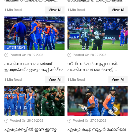
ദക്ഷിണാഫ്രിക്കയെ തകർത്ത്
ഓർമകളുണ്ട്, ഇന്ത്യയിലുള്ള
ഇംഗ്ലണ്ട്
അവരെ കാണാൻ
View All
View All
1 Min Read
1 Min Read
കാത്തിരിക്കുന്നു; വരവ്
സ്ഥിരീകരിച്ച് മെസി
LATEST NEWS
Posted On 28-09-2025
Posted On 28-09-2025
പാകിസ്ഥാനെ തകർത്ത്
സ്പിന്നർമാർ സൂപ്പറാക്കി,
ഇന്ത്യയ്ക്ക് ഏഷ്യാ കപ്പ് കിരീടം
പാകിസ്ഥാൻ ഓൾഔട്ട്;
ഇന്ത്യക്ക് 147 റൺസ്
View All
View All
1 Min Read
1 Min Read
വിജയലക്ഷ്യം, കുൽദീപിന് 4
വിക്കറ്റ്
Posted On 28-09-2025
Posted On 27-09-2025
ഏഷ്യാക്കപ്പില്‍ ഇന്ന് ഇന്ത്യ-
ഏഷ്യാ കപ്പ്; സൂപ്പർ ഫോറിലെ