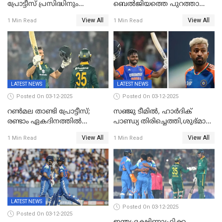
പ്രോട്ടീസ് പ്രസിദ്ധിനും
ബെൽജിയത്തെ പുറത്താക്കി;
കുൽദീപിനും മുന്നിൽ
ജൂനിയർ ഹോക്കി
View All
View All
1 Min Read
1 Min Read
അടിതെറ്റി, ഇന്ത്യക്ക് 271
ലോകകപ്പിൽ ഇന്ത്യ
റണ്‍സ് വിജയലക്ഷ്യം
സെമിയിൽ
LATEST NEWS
LATEST NEWS
Posted On 03-12-2025
Posted On 03-12-2025
റണ്‍മല താണ്ടി പ്രോട്ടീസ്;
സഞ്ജു ടീമില്‍, ഹാര്‍ദിക്
രണ്ടാം ഏകദിനത്തില്‍
പാണ്ഡ്യ തിരിച്ചെത്തി,​ശുഭ്മാൻ
ഇന്ത്യക്ക് തോല്‍വി, പരമ്പര
ഗിൽ കളിക്കും, ജയ്സ്വാൾ
View All
View All
1 Min Read
1 Min Read
ഒപ്പത്തിനൊപ്പം
ഇല്ല;
ദക്ഷിണാഫ്രിക്കയ്‌ക്കെതിരായ
ടി20 പരമ്പരയ്ക്കുള്ള ഇന്ത്യന്‍
ടീമിനെ പ്രഖ്യാപിച്ചു
LATEST NEWS
Posted On 03-12-2025
Posted On 03-12-2025