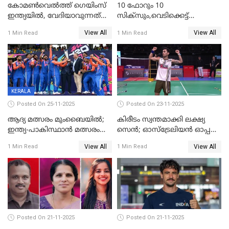
കോമൺവെൽത്ത് ഗെയിംസ്
10 ഫോറും 10
ഇന്ത്യയിൽ, വേദിയാവുന്നത്
സിക്‌സും,വെടിക്കെട്ട്
അഹമ്മദാബാദ്
സെഞ്ചുറിയുമായി രോഹന്‍,
View All
View All
1 Min Read
1 Min Read
അര്‍ധ സെഞ്ചുറിയുമായി
സഞ്ജു; ഒഡിഷയെ 10
വിക്കറ്റിന് തകര്‍ത്ത് കേരളം
KERALA
Posted On 25-11-2025
Posted On 23-11-2025
ആദ്യ മത്സരം മുംബൈയിൽ;
കിരീടം സ്വന്തമാക്കി ലക്ഷ്യ
ഇന്ത്യ-പാകിസ്ഥാൻ മത്സരം
സെന്‍; ഓസ്ട്രേലിയന്‍ ഓപ്പണ്‍
ഫെബ്രുവരി 15ന്; ടി20
ബാഡ്മിൻ്റൺ
View All
View All
1 Min Read
1 Min Read
ലോകകപ്പിന്‍റെ മത്സരക്രമം
പ്രഖ്യാപിച്ചു
Posted On 21-11-2025
Posted On 21-11-2025