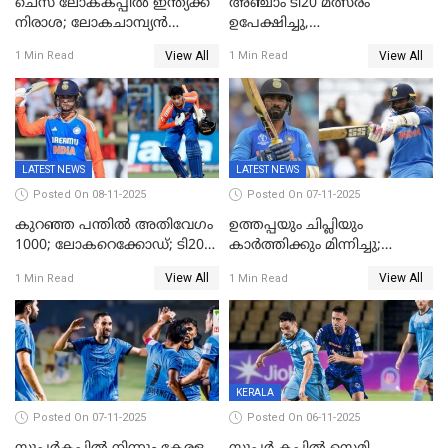
ചെസ് ലോകകപ്പില്‍ ഇന്ത്യക്ക്
അഞ്ചാം ടി20 മത്സരം
നിരാശ; ലോകചാമ്പ്യന്‍
ഉപേക്ഷിച്ചു,
ഡി.ഗുകേഷ് പുറത്ത്
ഓസീസിനെതിരായ പരമ്പര
View All
View All
1 Min Read
1 Min Read
ജയിച്ച് ഇന്ത്യ
LATEST NEWS
LATEST NEWS
Posted On 08-11-2025
Posted On 07-11-2025
കുറഞ്ഞ പന്തിൽ അതിവേഗം
ഉത്തപ്പയും ചിപ്ലിയും
1000; ലോകറെക്കോഡ്; ടി20
കാർത്തിക്കും മിന്നിച്ചു;
ക്രിക്കറ്റില്‍
പാക്കിസ്ഥാനെ തകർത്ത്
View All
View All
1 Min Read
1 Min Read
അപൂര്‍വനേട്ടവുമായി
ഇന്ത്യ; ഹോങ്കോങ് സിക്സസ്
അഭിഷേക് ശർമ
ക്രിക്കറ്റ് ടൂർണമെന്റിൽ ജയം
KERALA
Posted On 07-11-2025
Posted On 06-11-2025