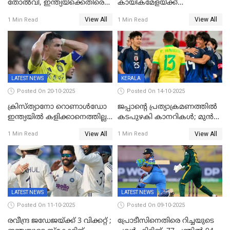
തോൽവി, ഇന്ത്യയ്‌ക്കെതിരെ
കായികമേളയ്ക്ക്
പരമ്പര നേടി ഓസ്‌ട്രേലിയ
തിരിതെളിഞ്ഞു; സ്കൂൾ
View All
View All
1 Min Read
1 Min Read
ഒളിംപിക്‌സിന്റെ ഉദ്‌ഘാടനം
നിർവഹിച്ച് ധനമന്ത്രി K N
ബാലഗോപാൽ;ദീപശിഖ
തെളിയിച്ച് I M വിജയൻ
LATEST NEWS
KERALA
Posted On 20-10-2025
Posted On 14-10-2025
ക്രിസ്ത്യാനോ റൊണാൾഡോ
ജപ്പാന്റെ പ്രത്യാക്രമണത്തിൽ
ഇന്ത്യയിൽ കളിക്കാനെത്തില്ല;
കടപുഴകി കാനറികൾ; മുൻ
അൽ നസർ സ്ക്വാഡിൽ
ലോകചാമ്പ്യന്മാർക്കെതിരെ
View All
View All
1 Min Read
1 Min Read
ഉൾപ്പെടുത്തിയില്ല
ജപ്പാന്റെ ആദ്യ ജയം
LATEST NEWS
LATEST NEWS
Posted On 11-10-2025
Posted On 09-10-2025
രവീന്ദ്ര ജഡേജയ്ക്ക് 3 വിക്കറ്റ് ;
പ്രോടീസിനെതിരെ റിച്ചയുടെ