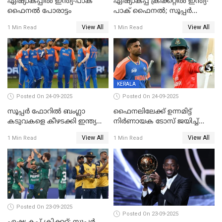
ഏഷ്യാകപ്പില്‍ ഇന്ത്യ-പാക്
ഏഷ്യാകപ്പ് ക്രിക്കറ്റിൽ ഇന്ത്യ-
ഫൈനല്‍ പോരാട്ടം
പാക് ഫൈനല്‍; സൂപ്പർ
ഫോറിൽ ബംഗ്ലാദേശിനെ
View All
View All
1 Min Read
1 Min Read
തോൽപിച്ച് പാകിസ്ഥാൻ
KERALA
Posted On 24-09-2025
Posted On 24-09-2025
സൂപ്പർ ഫോറിൽ ബംഗ്ലാ
ഫൈനലിലേക്ക് ഉന്നമിട്ട്
കടുവകളെ കീഴടക്കി ഇന്ത്യ
നിര്‍ണായക ടോസ് ജയിച്ച്
ഏഷ്യാ കപ്പ് ഫൈനലിൽ
ബംഗ്ലാദേശ്, ഏഷ്യാ കപ്പിൽ
View All
View All
1 Min Read
1 Min Read
ഇന്ത്യയ്ക്ക് ബാറ്റിംഗ്
Posted On 23-09-2025
Posted On 23-09-2025