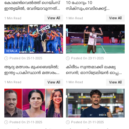
കോമൺവെൽത്ത് ഗെയിംസ്
10 ഫോറും 10
ഇന്ത്യയിൽ, വേദിയാവുന്നത്
സിക്‌സും,വെടിക്കെട്ട്
അഹമ്മദാബാദ്
സെഞ്ചുറിയുമായി രോഹന്‍,
View All
View All
1 Min Read
1 Min Read
അര്‍ധ സെഞ്ചുറിയുമായി
സഞ്ജു; ഒഡിഷയെ 10
വിക്കറ്റിന് തകര്‍ത്ത് കേരളം
KERALA
Posted On 25-11-2025
Posted On 23-11-2025
ആദ്യ മത്സരം മുംബൈയിൽ;
കിരീടം സ്വന്തമാക്കി ലക്ഷ്യ
ഇന്ത്യ-പാകിസ്ഥാൻ മത്സരം
സെന്‍; ഓസ്ട്രേലിയന്‍ ഓപ്പണ്‍
ഫെബ്രുവരി 15ന്; ടി20
ബാഡ്മിൻ്റൺ
View All
View All
1 Min Read
1 Min Read
ലോകകപ്പിന്‍റെ മത്സരക്രമം
പ്രഖ്യാപിച്ചു
Posted On 21-11-2025
Posted On 21-11-2025