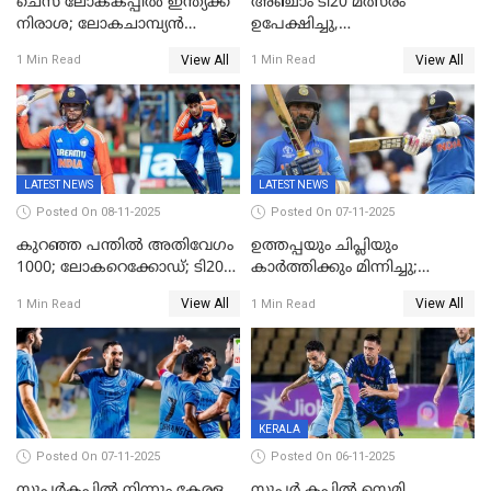
ചെസ് ലോകകപ്പില്‍ ഇന്ത്യക്ക്
അഞ്ചാം ടി20 മത്സരം
നിരാശ; ലോകചാമ്പ്യന്‍
ഉപേക്ഷിച്ചു,
ഡി.ഗുകേഷ് പുറത്ത്
ഓസീസിനെതിരായ പരമ്പര
View All
View All
1 Min Read
1 Min Read
ജയിച്ച് ഇന്ത്യ
LATEST NEWS
LATEST NEWS
Posted On 08-11-2025
Posted On 07-11-2025
കുറഞ്ഞ പന്തിൽ അതിവേഗം
ഉത്തപ്പയും ചിപ്ലിയും
1000; ലോകറെക്കോഡ്; ടി20
കാർത്തിക്കും മിന്നിച്ചു;
ക്രിക്കറ്റില്‍
പാക്കിസ്ഥാനെ തകർത്ത്
View All
View All
1 Min Read
1 Min Read
അപൂര്‍വനേട്ടവുമായി
ഇന്ത്യ; ഹോങ്കോങ് സിക്സസ്
അഭിഷേക് ശർമ
ക്രിക്കറ്റ് ടൂർണമെന്റിൽ ജയം
KERALA
Posted On 07-11-2025
Posted On 06-11-2025
സൂപ്പര്‍കപ്പില്‍ നിന്നും കേരള
സൂപ്പർ കപ്പിൽ സെമി