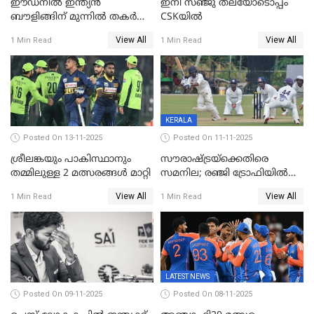
ഈഡനിൽ ഇന്ത്യൻ
ഇനി സഞ്ജു തലയോടൊപ്പം
ബൗളിങ്ങിന് മുന്നിൽ തകർന്ന്
CSKയിൽ
പ്രോട്ടീസ്; 159റൺസിന്‌
View All
View All
1 Min Read
1 Min Read
പുറത്ത്; ബുമ്രയ്ക്ക് അഞ്ച്
വിക്കറ്റ്
KERALA
Posted On 13-11-2025
Posted On 11-11-2025
ശ്രീലങ്കയും പാകിസ്ഥാനും
സൗരാഷ്ട്രയ്‌ക്കെതിരെ
തമ്മിലുള്ള 2 മത്സരങ്ങള്‍ മാറ്റി
സമനില; രഞ്ജി ട്രോഫിയിൽ
കേരളത്തിന് മൂന്ന് പോയിന്റ്
View All
View All
1 Min Read
1 Min Read
LATEST NEWS
Posted On 09-11-2025
Posted On 08-11-2025