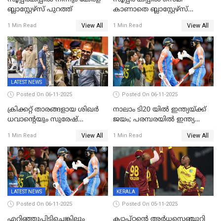
ബ്ലാസ്റ്റേഴ്‌സ് പുറത്ത്
കാണാതെ ബ്ലാസ്റ്റേഴ്സ്
പുറത്ത്
View All
View All
1 Min Read
1 Min Read
LATEST NEWS
Posted On 06-11-2025
Posted On 06-11-2025
ക്രിക്കറ്റ് താരങ്ങളായ ശിഖർ
നാലാം ടി20 യില്‍ ഇന്ത്യയ്ക്ക്
ധവാന്‍റെയും സുരേഷ്
ജയം; പരമ്പരയിൽ ഇന്ത്യ
റെയ്നയുടെയും സ്വത്ത്
മുന്നിൽ
View All
View All
1 Min Read
1 Min Read
കണ്ടുകെട്ടി
LATEST NEWS
KERALA
Posted On 06-11-2025
Posted On 05-11-2025
എറിഞ്ഞുപിടിച്ചെങ്കിലും
ക്യാപ്റ്റന്റെ അർധസെഞ്ചുറി