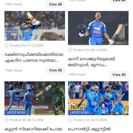
View All
വൻജയം, ടി20യിൽ 100
1 Min Read
View All
1 Min Read
വിക്കറ്റ് തികയ്ക്കുന്ന
താരമായി ബുമ്ര
Posted On 07-12-2025
Posted On 06-12-2025
ദക്ഷിണാഫ്രിക്കയ്‌ക്കെതിരായ
കന്നി സെഞ്ച്വറിയുമായി
ഏകദിന പരമ്പര സ്വന്തമാക്കി
ജയ്‌സ്വാൾ; മൂന്നാം
ഇന്ത്യ
View All
ഏകദിനത്തിൽ
1 Min Read
View All
1 Min Read
പ്രോട്ടീസിനെതിരെ ജയം,
പരമ്പര
LATEST NEWS
LATEST NEWS
Posted On 06-12-2025
Posted On 05-12-2025
കൂറ്റൻ സ്കോറിലേക്ക് പോയ
പെനാൽറ്റി ഷൂട്ടൗട്ടിൽ