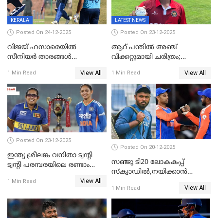
KERALA
LATEST NEWS
Posted On 24-12-2025
Posted On 23-12-2025
വിജയ് ഹസാരെയിൽ
ആറ് പന്തിൽ അഞ്ച്
സീനിയർ താരങ്ങൾ
വിക്കറ്റുമായി ചരിത്രം;
സെഞ്ച്വറിയുമായി കസറി;
ക്രിക്കറ്റിൽ അപൂർവ
View All
View All
1 Min Read
1 Min Read
സച്ചിന്‍റെ റെക്കോഡ് മറികടന്ന്
റെക്കോഡുമായി
കോഹ്‌ലി, രോഹിത്
ഇന്തോനേഷ്യൻ താരം
വാർണർക്കൊപ്പം
Posted On 23-12-2025
Posted On 20-12-2025
ഇന്ത്യ ശ്രീലങ്ക വനിതാ ട്വന്റി
സഞ്ജു ടി20 ലോകകപ്പ്
ട്വന്റി പരമ്പരയിലെ രണ്ടാം
സ്‌ക്വാഡിൽ,നയിക്കാൻ
മത്സരം ഇന്ന്
View All
സൂര്യകുമാർ, ഇന്ത്യൻ ടീമിനെ
1 Min Read
View All
1 Min Read
പ്രഖ്യാപിച്ച് ബി.സി.സി.ഐ