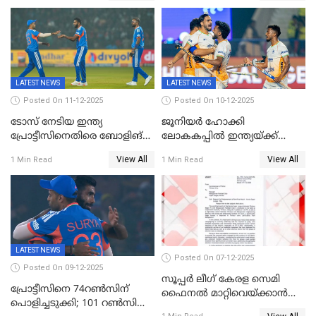
LATEST NEWS
LATEST NEWS
Posted On 11-12-2025
Posted On 10-12-2025
ടോസ് നേടിയ ഇന്ത്യ
ജൂനിയര്‍ ഹോക്കി
പ്രോട്ടീസിനെതിരെ ബോളിങ്
ലോകകപ്പിൽ ഇന്ത്യയ്ക്ക്
തെരഞ്ഞെടുത്തു
വെങ്കലം
View All
View All
1 Min Read
1 Min Read
LATEST NEWS
Posted On 07-12-2025
Posted On 09-12-2025
സൂപ്പർ ലീഗ് കേരള സെമി
പ്രോട്ടീസിനെ 74റൺസിന്‌
ഫൈനൽ മാറ്റിവെയ്ക്കാൻ
പൊളിച്ചടുക്കി; 101 റൺസിന്റെ
നിർദേശം