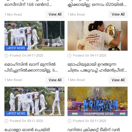
ഓസീസിന് 168 റൺസ്
ക്ലിക്കായില്ല; ഒന്നാം ടി20യിൽ
വിജയലക്ഷ്യം നൽകി ഇന്ത്യ
ന‍്യൂസിലൻഡിനെതിരേ
View All
View All
1 Min Read
1 Min Read
വിൻഡീസിന് ജയം
LATEST NEWS
Posted On 04-11-2025
Posted On 04-11-2025
മൊഹ്സിൻ ഖാന് മുന്നിൽ
ട്രോഫിയുമായി ഉറങ്ങുന്ന
പിടിച്ചുനിൽക്കാനായില്ല, 6
ചിത്രം പങ്കുവച്ച് ഹര്‍മന്‍പ്രീത്
വിക്കറ്റ്, കര്‍ണാടകക്കെതിരെ
കൗര്‍
View All
View All
1 Min Read
1 Min Read
കേരളത്തിന് ഇന്നിംഗ്സ്
തോല്‍വി
LATEST NEWS
Posted On 03-11-2025
Posted On 03-11-2025
ഫോളോ ഓൺ ചെയ്ത്
വനിതാ ക്രിക്കറ്റ് ടീമിന് വൻ