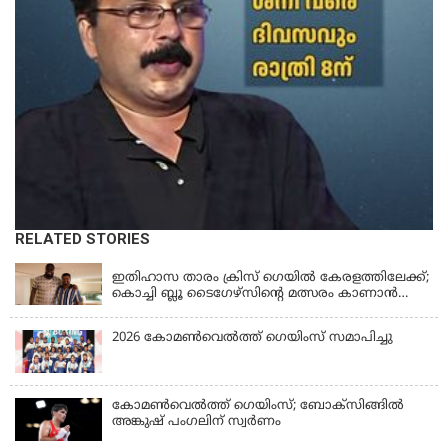
RELATED STORIES
KERALA
ഇതിഹാസ താരം ക്രിസ് ഗെയിൽ കേരളത്തിലേക്ക്;
കൊച്ചി ബ്ലൂ ടൈഗേഴ്സിന്റെ മത്സരം കാണാൻ
എത്തും
2026 കോമണ്‍വെല്‍ത്ത് ഗെയിംസ് സമാപിച്ചു
കോമണ്‍വെല്‍ത്ത് ഗെയിംസ്; ബോക്‌സിങ്ങില്‍
അങ്കുഷ് പംഗലിന് സ്വര്‍ണം
LATEST NEWS