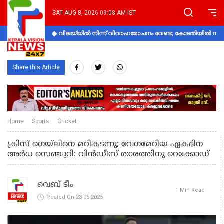
SAT AUG 8, 2026 09:08 AM IST
വിജയ്‌യിൽ നിന്ന് വിവാഹമോചനം വേണ്ട; കോടതിയിൽ നിലപാ
Share this Article
Home
Sports
Cricket
ക്രിസ് ഗെയ്ലിനെ മറികടന്നു; വേഗമേറിയ ഏകദിന
അർധ സെഞ്ചുറി: വിൻഡീസ് താരത്തിനു റെക്കോഡ്
വെബ് ടീം
1 Min Read
Posted On 23-05-2025