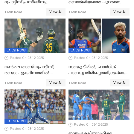
പ്രോട്ടീസ് പ്രസിദ്ധിനും
ബെൽജിയത്തെ പുറത്താക്കി;
കുൽദീപിനും മുന്നിൽ
ജൂനിയർ ഹോക്കി
View All
View All
1 Min Read
1 Min Read
അടിതെറ്റി, ഇന്ത്യക്ക് 271
ലോകകപ്പിൽ ഇന്ത്യ
റണ്‍സ് വിജയലക്ഷ്യം
സെമിയിൽ
LATEST NEWS
LATEST NEWS
Posted On 03-12-2025
Posted On 03-12-2025
റണ്‍മല താണ്ടി പ്രോട്ടീസ്;
സഞ്ജു ടീമില്‍, ഹാര്‍ദിക്
രണ്ടാം ഏകദിനത്തില്‍
പാണ്ഡ്യ തിരിച്ചെത്തി,​ശുഭ്മാൻ
ഇന്ത്യക്ക് തോല്‍വി, പരമ്പര
ഗിൽ കളിക്കും, ജയ്സ്വാൾ
View All
View All
1 Min Read
1 Min Read
ഒപ്പത്തിനൊപ്പം
ഇല്ല;
ദക്ഷിണാഫ്രിക്കയ്‌ക്കെതിരായ
ടി20 പരമ്പരയ്ക്കുള്ള ഇന്ത്യന്‍
ടീമിനെ പ്രഖ്യാപിച്ചു
LATEST NEWS
Posted On 03-12-2025
Posted On 03-12-2025
ഇന്ത്യ-ദക്ഷിണാഫ്രിക്ക