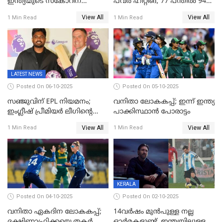
ഇന്ത്യയുടെ സ്കോറിന്
പവർ ഹിറ്റിങ്, 77 പന്തില്‍ 94
മുന്നിൽ വെസ്റ്റ് ഇന്‍ഡീസിന്
റണ്‍സ്, 252 റണ്‍സ്
View All
View All
1 Min Read
1 Min Read
നാല് വിക്കറ്റ് നഷ്ടം
ലക്ഷ്യമൊരുക്കി ഇന്ത്യ; 28
വര്‍ഷം പഴക്കമുള്ള ലോക
റെക്കോര്‍ഡ് തകര്‍ത്ത് സ്മൃതി
LATEST NEWS
Posted On 06-10-2025
Posted On 05-10-2025
സഞ്ജുവിന് EPL നിയമനം;
വനിതാ ലോകകപ്പ്; ഇന്ന് ഇന്ത്യ
ഇംഗ്ലീഷ് പ്രീമിയര്‍ ലീഗിന്‍റെ
പാക്കിസ്ഥാന്‍ പോരാട്ടം
ഇന്ത്യയിലെ ബ്രാന്‍ഡ്
View All
View All
1 Min Read
1 Min Read
അംബാസഡര്‍
KERALA
Posted On 04-10-2025
Posted On 02-10-2025
വനിതാ ഏകദിന ലോകകപ്പ്;
14വർഷം മുൻപുള്ള നല്ല
ദക്ഷിണാഫ്രിക്കയെ തകർത്ത്
ഓർമകളുണ്ട്, ഇന്ത്യയിലുള്ള