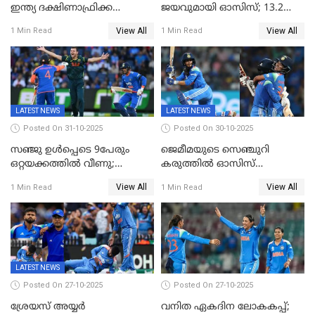
ഇന്ത്യ ദക്ഷിണാഫ്രിക്ക
ജയവുമായി ഓസിസ്; 13.2
പോരാട്ടം
ഓവറിൽ കളി തീർത്തു;
View All
View All
1 Min Read
1 Min Read
പരമ്പരയിൽ ലീഡ്
LATEST NEWS
LATEST NEWS
Posted On 31-10-2025
Posted On 30-10-2025
സഞ്ജു ഉൾപ്പെടെ 9പേരും
ജെമീമയുടെ സെഞ്ചുറി
ഒറ്റയക്കത്തിൽ വീണു;
കരുത്തിൽ ഓസിസ്
രണ്ടക്കം കടന്നത്അഭിഷേകും
റെക്കോർഡ് സ്കോർ
View All
View All
1 Min Read
1 Min Read
ഹര്‍ഷിതും മാത്രം;
തകർന്നു; അഞ്ച് വിക്കറ്റ്
മെല്‍ബണില്‍
ജയവുമായി ഇന്ത്യൻ
ഇന്ത്യയ്‌ക്കെതിരെ ഓസീസ്
വനിതകൾ ലോകകപ്പ്
ലക്ഷ്യം 126 റണ്‍സ്
കലാശപ്പോരിന്
LATEST NEWS
Posted On 27-10-2025
Posted On 27-10-2025
ശ്രേയസ് അയ്യര്‍
വനിത ഏകദിന ലോകകപ്പ്;