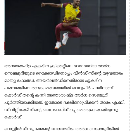
അന്താരാഷ്ട്ര ഏകദിന ക്രിക്കറ്റിലെ വേഗമേറിയ അർധ
സെഞ്ചുറിയുടെ റെക്കോഡിനൊപ്പം വിൻഡീസിന്‍റെ യുവതാരം
മാത്യു ഫോർഡ്. അയർലൻഡിനെതിരായ ഏകദിന
പരമ്പരയിലെ രണ്ടാം മത്സരത്തിൽ വെറും 16 പന്തിലാണ്
ഫോർഡ് തന്‍റെ കന്നി അന്താരാഷ്ട്ര അർധ സെഞ്ചുറി
പൂർത്തിയാക്കിയത്. ഇതോടെ ദക്ഷിണാഫ്രിക്കൻ താരം എ.ബി.
ഡിവില്ലിയേഴ്സിന്‍റെ റെക്കോഡിന് ഒപ്പമെത്തുകയായിരുന്നു
ഫോർഡ്.
വെസ്റ്റിൻഡീസുകാരന്‍റെ വേഗമേറിയ അർധ സെഞ്ചുറിയിൽ