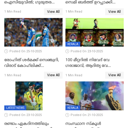
ഐസിയുവില്‍; ഗുരുതര
സെമി ബര്‍ത്ത് ഉറപ്പാക്കി
പരിക്ക്
ഇന്ത്യന്‍ വനിതകള്‍
View All
View All
1 Min Read
1 Min Read
KERALA
Posted On 25-10-2025
Posted On 23-10-2025
രോഹിത് ശർമക്ക് സെഞ്ച്വറി,
100 മീറ്ററിൽ നിവേദ് വേ​
വിരാട് കോഹ്‍ലിക്ക്
ഗരാജാവ്, ആദിത്യ വേ​
അർധസെഞ്ച്വറി;
ഗറാണി;ജൂനിയർ
View All
View All
1 Min Read
1 Min Read
മുൻനായകരുടെ മികവിൽ
ബോയ്സിലും സബ്‌ജൂനിയർ
ഓസീസിനെതിരെ ഉജ്ജ്വല
ഗേൾസിലും റെക്കോർഡോടെ
ജയം
സ്വർണം, ദേവപ്രിയ 87ലെ
റെക്കോർഡ് തിരുത്തി
LATEST NEWS
KERALA
Posted On 23-10-2025
Posted On 21-10-2025
രണ്ടാം ഏകദിനത്തിലും
സംസ്ഥാന സ്കൂൾ