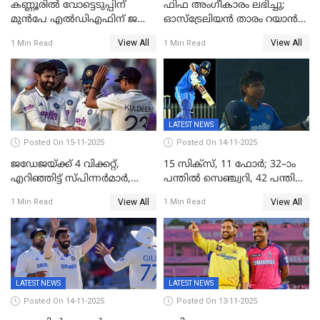
കണ്ണൂരിൽ വോട്ടെടുപ്പിന്
ഫിഫ അംഗീകാരം ലഭിച്ചു;
മുൻപേ എൽഡിഎഫിന് ജയം;
ഓസ്‌ട്രേലിയന്‍ താരം റയാന്‍
മലപ്പട്ടത്തും ആന്തൂരും എതിർ
വില്ല്യംസിന് ഇനി
View All
View All
1 Min Read
1 Min Read
സ്ഥാനാർഥികളില്ല
നീലക്കുപ്പായത്തില്‍ കളിക്കാം
LATEST NEWS
Posted On 15-11-2025
Posted On 14-11-2025
ജഡേജയ്ക്ക് 4 വിക്കറ്റ്,
15 സിക്സ്, 11 ഫോർ; 32–ാം
എറിഞ്ഞിട്ട് സ്പിന്നർമാർ,
പന്തിൽ സെഞ്ച്വറി, 42 പന്തിൽ
രണ്ടാം ഇന്നിങ്സിലും പതറി
144; വൈഭവിന്റെ വെടിക്കെട്ട്
View All
View All
1 Min Read
1 Min Read
പ്രോട്ടീസ്
LATEST NEWS
LATEST NEWS
Posted On 14-11-2025
Posted On 13-11-2025