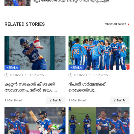
ബ്ലൂ ടൈഗേഴ്സും ടൈറ്റൻസും ഏറ്റുമുട്ടും
RELATED STORIES
View all news
KERALA
KERALA
Posted On 31-12-2025
Posted On 30-12-2025
കൂറ്റൻ സ്കോർ കീഴടക്കി
ദീപ്തി ശർമ്മയ്ക്ക്
അവസാനപന്തിൽ ജയം,
റെക്കോർഡ്;
കേരളത്തിന് ഹാപ്പി ന്യൂഇയർ
ശ്രീലങ്കയ്ക്കെതിരായ വനിതാ
View All
View All
1 Min Read
1 Min Read
ടി20 പരമ്പര തൂത്തുവാരി
ഇന്ത്യ