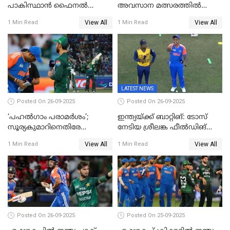
പാകിസ്ഥാന്‍ ഫൈനല്‍
അവസാന മത്സരത്തിൽ
പോരാട്ടം
ഇന്ത്യയ്ക്ക് ജയം
View All
View All
1 Min Read
1 Min Read
LATEST NEWS
Posted On 26-09-2025
Posted On 26-09-2025
‘പഹൽഗാം പരാമർശം’;
ഇന്ത്യയ്ക്ക് ബാറ്റിങ്: ടോസ്
സൂര്യകുമാറിനെതിരേ
നേടിയ ശ്രീലങ്ക ഫീൽഡിങ്
ഐസിസി നടപടി, പാക് താരം
തെരഞ്ഞെടുത്തു
View All
View All
1 Min Read
1 Min Read
ഹാരിസ് റൗഫിനും പിഴ ശിക്ഷ
Posted On 26-09-2025
Posted On 25-09-2025