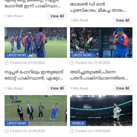
ഏഷ്യ കപ്പ് ക്രിക്കറ്റ്; സൂപ്പര്‍
ബാലണ്‍ ഡി ഓര്‍
ഫോറിൽ ഇന്ന് പാകിസ്ഥാനും
പുരസ്‌കാരം; മികച്ച താരം
ശ്രീലങ്കയും ഏറ്റുമുട്ടും
View All
ഒസ്മാന്‍ ഡെംബല
1 Min Read
View All
1 Min Read
LATEST NEWS
LATEST NEWS
Posted On 21-09-2025
Posted On 21-09-2025
സൂപ്പർ ഫോറിലും ഇന്ത്യയോട്
അടിച്ചുതുടങ്ങി,പിന്നെ
തോറ്റ് പാകിസ്ഥാൻ; ഏഷ്യാ
പതറി;പാകിസ്‌ഥാനെതിരെ
കപ്പിൽ വിജയഭേരി തുടർന്ന്
ഇന്ത്യക്ക് 172 റൺസ്
View All
View All
1 Min Read
1 Min Read
ഇന്ത്യ, അഭിഷേക് ശർമ്മയ്ക്ക്
വിജയലക്ഷ്യം
അർദ്ധ സെഞ്ച്വറി
LATEST NEWS
KERALA
Posted On 21-09-2025
Posted On 19-09-2025