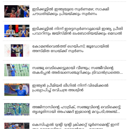
ഇടിക്കൂട്ടിൽ ഇന്ത്യയുടെ സ്വർണമഴ; സാക്ഷി
ചൗധരിയ്ക്കും പ്രിയയ്ക്കും സ്വർണം
LATEST NEWS
ഇടിക്കൂട്ടിൽ നിന്ന് ഇരട്ടസ്വർണവുമായി ഇന്ത്യ, പ്രീതി
പവാറിനും ജയ്സ്മിന്‍ ലംബോരിയയ്ക്കും മെഡൽ
കോമണ്‍വെല്‍ത്ത് ഗെയിംസ്; ജൂഡോയിൽ
അസ്മിത ഡേയ്ക്ക് സ്വർണം
KERALA
സഞ്ജു വെടിക്കെട്ടുമായി വീണ്ടും; സഞ്ജീവിന്‍റെ
തകർപ്പൻ അർദ്ധസെഞ്ചുറിക്കും ട്രിവാൻഡ്രത്തെ
രക്ഷിക്കാനായില്ല, കൊച്ചി ബ്ലൂ ടൈഗേഴ്സിനു ജയം
ഇന്ത്യന്‍ പ്രീമിയര്‍ ലീഗില്‍ നിന്ന് വിരമിക്കല്‍
പ്രഖ്യാപിച്ച് രവിചന്ദ്ര അശ്വിന്‍
KERALA
അജിനാസിന്റെ ഹാട്രിക്, സഞ്ജുവിന്റെ വെടിക്കെട്ട്;
തൃശൂരിനായി അഹമ്മദ് ഇമ്രാന്റെ മറുപടി,അഞ്ച്
വിക്കറ്റ് ജയവുമായി ടൈറ്റൻസ്
കെസിഎൽ ട്വൻ്റി ട്വൻ്റി ക്രിക്കറ്റ് ടൂർണമെൻ്റ്; ഇന്ന്