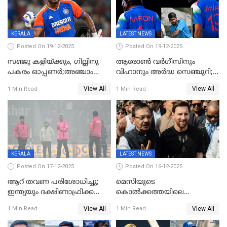
KERALA
LATEST NEWS
Posted On 19-12-2025
Posted On 19-12-2025
സഞ്ജു കളിയ്ക്കും, ഗില്ലിനു
ആരോൺ വർഗീസിനും
പകരം ഓപ്പണർ;അഞ്ചാം
വിഹാനും അർദ്ധ സെഞ്ചുറി;
ട്വന്റി20യിൽ ഇന്ത്യൻ ടീമിൽ 3
അണ്ടര്‍ 19 ഏഷ്യാ കപ്പിൽ
View All
View All
1 Min Read
1 Min Read
മാറ്റം
ഇന്ത്യ ഫൈനലിൽ
KERALA
LATEST NEWS
Posted On 17-12-2025
Posted On 16-12-2025
ആറ് തവണ പരിശോധിച്ചു;
മെസിയുടെ
ഇന്ത്യയും ദക്ഷിണാഫ്രിക്കയും
കൊൽക്കത്തയിലെ
തമ്മിലുള്ള നാലാം ട്വന്റി20
പരിപാടിക്കിടെയുണ്ടായ
View All
View All
1 Min Read
1 Min Read
ഉപേക്ഷിച്ചു
സംഘർഷം: കായിക മന്ത്രി
അരൂപ് ബിശ്വാസ് രാജിവച്ചു