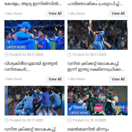
കേരളം, ആദ്യ ഇന്നിങ്സിൽ
പാരിതോഷികം പ്രഖ്യാപിച്ച്
238 റൺസിന് പുറത്ത്,
BCCI
View All
View All
1 Min Read
1 Min Read
രഞ്ജിയിൽ കർണാടകയ്ക്ക്
കൂറ്റൻ ലീഡ്
LATEST NEWS
Posted On 02-11-2025
Posted On 02-11-2025
വിശ്വകിരീടവുമായി ഇന്ത്യൻ
വനിത ക്രിക്കറ്റ് ലോകകപ്പ്;
വനിതകൾ;
ഇന്ന് ഇന്ത്യ ദക്ഷിണാഫ്രിക്ക
ദക്ഷിണാഫ്രിക്കയെ വീഴ്ത്തി
പോരാട്ടം
View All
View All
1 Min Read
1 Min Read
ഇന്ത്യയ്ക്ക് വനിതാ ക്രിക്കറ്റ്
ലോകകപ്പ്
LATEST NEWS
Posted On 01-11-2025
Posted On 31-10-2025
വനിത ക്രിക്കറ്റ് ലോകകപ്പ്;
മെൽബണിൽ മിന്നും