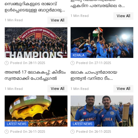
സെഞ്ചുറികളുടെ രാജാവ്
ഏകദിന പരമ്പരയിലെ രണ്ടാം
ഉൾപ്പെടെയുള്ള ബാറ്റർമാരുടെ
മത്സരം ഇന്ന്
View All
ആറാട്ട്; പ്രോട്ടീസിനെതിരെ
1 Min Read
View All
1 Min Read
ഇന്ത്യയ്ക്ക് 358 റൺസ്
KERALA
Posted On 28-11-2025
Posted On 27-11-2025
അണ്ടര്‍ 17 ലോകകപ്പ്; കിരീടം
ലോക ചാംപ്യൻമാരായ
സ്വന്തമാക്കി പോര്‍ച്ചുഗല്‍
ഇന്ത്യൻ വനിതാ ടീം
കേരളത്തിൽ കളിക്കും; 3 ടി20
View All
View All
1 Min Read
1 Min Read
മത്സരങ്ങൾ ​ഗ്രീൻഫീൽഡിൽ
LATEST NEWS
LATEST NEWS
Posted On 26-11-2025
Posted On 26-11-2025