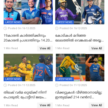
LATEST NEWS
LATEST NEWS
Posted On 16-12-2025
Posted On 16-12-2025
19കാരൻ കാർത്തിക്കിനും
കോടികൾ മറിഞ്ഞ
20കാരൻ പ്രശാന്തിനും 14.20
ലേലത്തിൽ വെങ്കടേഷ് അയ്യര്‍
കോടി; കശ്മീരി താരം 8.40
റോയല്‍ ചലഞ്ചേഴ്‌സ്
View All
View All
1 Min Read
1 Min Read
കോടിക്ക് ഡൽഹിയിൽ;
ബംഗളൂരുവില്‍; ക്വിന്റണ്‍ ഡി
മലയാളി താരം വിഘ്നേഷ്
കോക്ക് മുംബൈ
പുത്തുർ രാജസ്ഥാനിൽ
ഇന്ത്യന്‍സില്‍; 25കോടിക്ക്
കാമറൂൺ ഗ്രീൻ
കൊൽക്കത്തയിൽ
LATEST NEWS
LATEST NEWS
Posted On 11-12-2025
Posted On 11-12-2025
തിലക് വർമ ഒറ്റയ്ക്ക് നിന്ന്
വിക്കറ്റുകൾ വീഴ്ത്താനായില്ല;
പൊരുതി; പ്രോട്ടീസ് ജയം
ഇന്ത്യയ്ക്ക് 214 റൺസ്
പിടിച്ചെടുത്തു
വിജയലക്ഷ്യം; ക്വിന്റൻ
View All
View All
1 Min Read
1 Min Read
ഡികോക്ക് കസറി