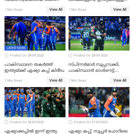
ഇംഗ്ലണ്ട്
അവരെ കാണാൻ
View All
View All
1 Min Read
1 Min Read
കാത്തിരിക്കുന്നു; വരവ്
സ്ഥിരീകരിച്ച് മെസി
LATEST NEWS
Posted On 28-09-2025
Posted On 28-09-2025
പാകിസ്ഥാനെ തകർത്ത്
സ്പിന്നർമാർ സൂപ്പറാക്കി,
ഇന്ത്യയ്ക്ക് ഏഷ്യാ കപ്പ് കിരീടം
പാകിസ്ഥാൻ ഓൾഔട്ട്;
ഇന്ത്യക്ക് 147 റൺസ്
View All
View All
1 Min Read
1 Min Read
വിജയലക്ഷ്യം, കുൽദീപിന് 4
വിക്കറ്റ്
Posted On 28-09-2025
Posted On 27-09-2025
ഏഷ്യാക്കപ്പില്‍ ഇന്ന് ഇന്ത്യ-
ഏഷ്യാ കപ്പ്; സൂപ്പർ ഫോറിലെ