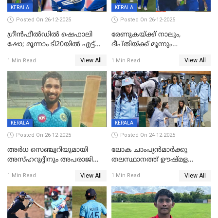
KERALA
KERALA
Posted On 26-12-2025
Posted On 26-12-2025
ഗ്രീന്‍ഫീല്‍ഡില്‍ ഷെഫാലി
രേണുകയ്ക്ക് നാലും,
ഷോ; മൂന്നാം ടി20യിൽ എട്ട്
ദീപ്തിയ്ക്ക് മൂന്നും
വിക്കറ്റ് ജയം; ശ്രീലങ്കന്‍
വിക്കറ്റുകൾ,മൂന്നാം വനിതാ
View All
View All
1 Min Read
1 Min Read
വനിതകള്‍ക്കെതിരായ ടി20
ടി20യിലും ശ്രീലങ്കയ്ക്ക്
പരമ്പര ഇന്ത്യക്ക്
ബാറ്റിംഗ് തകര്‍ച്ച; ഇന്ത്യയ്ക്ക്
വിജയലക്ഷ്യം 113 റൺസ്
KERALA
KERALA
Posted On 26-12-2025
Posted On 24-12-2025
അർധ സെഞ്ച്വറിയുമായി
ലോക ചാംപ്യൻമാർക്കു
അസ്ഹറുദ്ദീനും അപരാജിതും
തലസ്ഥാനത്ത് ഊഷ്മള
; കർണാടകക്കു മുന്നിൽ 285
സ്വീകരണം, കേരളത്തിലെ ഒരു
View All
View All
1 Min Read
1 Min Read
റൺസ് വിജയലക്ഷ്യമുയർത്തി
മത്സരം ജയിച്ചാൽ ഇന്ത്യയ്ക്കു
കേരളം
പരമ്പര