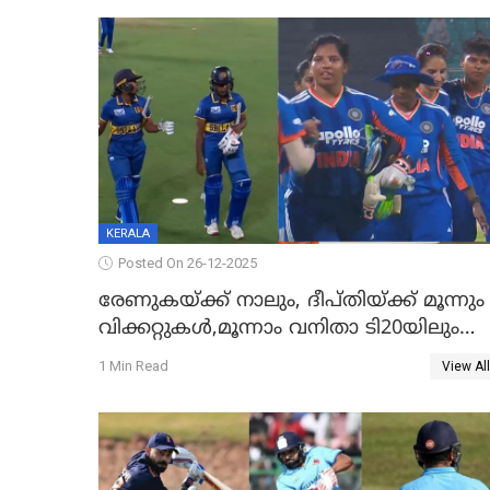
KERALA
Posted On 26-12-2025
രേണുകയ്ക്ക് നാലും, ദീപ്തിയ്ക്ക് മൂന്നും
വിക്കറ്റുകൾ,മൂന്നാം വനിതാ ടി20യിലും
ശ്രീലങ്കയ്ക്ക് ബാറ്റിംഗ് തകര്‍ച്ച; ഇന്ത്യയ്ക്ക
1 Min Read
View All
വിജയലക്ഷ്യം 113 റൺസ്