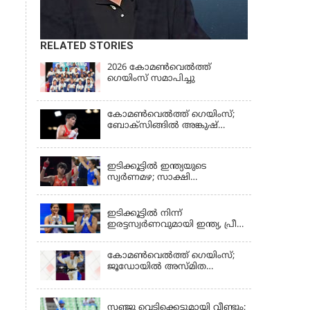
RELATED STORIES
2026 കോമണ്‍വെല്‍ത്ത്
ഗെയിംസ് സമാപിച്ചു
കോമണ്‍വെല്‍ത്ത് ഗെയിംസ്;
ബോക്‌സിങ്ങില്‍ അങ്കുഷ്
പംഗലിന് സ്വര്‍ണം
LATEST NEWS
ഇടിക്കൂട്ടിൽ ഇന്ത്യയുടെ
സ്വർണമഴ; സാക്ഷി
ചൗധരിയ്ക്കും പ്രിയയ്ക്കും
LATEST NEWS
സ്വർണം
ഇടിക്കൂട്ടിൽ നിന്ന്
ഇരട്ടസ്വർണവുമായി ഇന്ത്യ, പ്രീതി
പവാറിനും ജയ്സ്മിന്‍
ലംബോരിയയ്ക്കും മെഡൽ
കോമണ്‍വെല്‍ത്ത് ഗെയിംസ്;
ജൂഡോയിൽ അസ്മിത
ഡേയ്ക്ക് സ്വർണം
KERALA
സഞ്ജു വെടിക്കെട്ടുമായി വീണ്ടും;