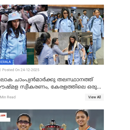
KERALA
Posted On 24-12-2025
ലോക ചാംപ്യൻമാർക്കു തലസ്ഥാനത്ത്
ഊഷ്മള സ്വീകരണം, കേരളത്തിലെ ഒരു
ത്സരം ജയിച്ചാൽ ഇന്ത്യയ്ക്കു പരമ്പര
 Min Read
View All