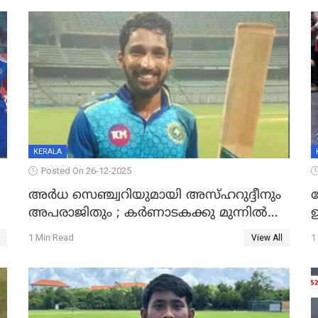
KERALA
Posted On 26-12-2025
അർധ സെഞ്ച്വറിയുമായി അസ്ഹറുദ്ദീനും
അപരാജിതും ; കർണാടകക്കു മുന്നിൽ
്
285 റൺസ് വിജയലക്ഷ്യമുയർത്തി കേരളം
മ
1 Min Read
1
View All