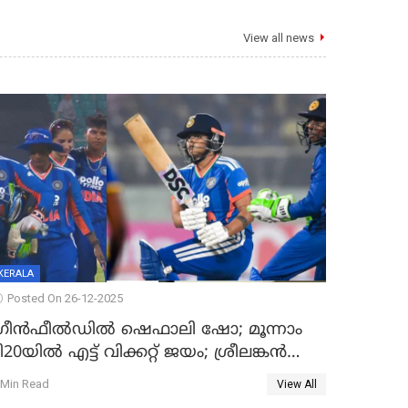
View all news
KERALA
Posted On 26-12-2025
്രീന്‍ഫീല്‍ഡില്‍ ഷെഫാലി ഷോ; മൂന്നാം
ി20യിൽ എട്ട് വിക്കറ്റ് ജയം; ശ്രീലങ്കന്‍
വനിതകള്‍ക്കെതിരായ ടി20 പരമ്പര
 Min Read
View All
ന്ത്യക്ക്