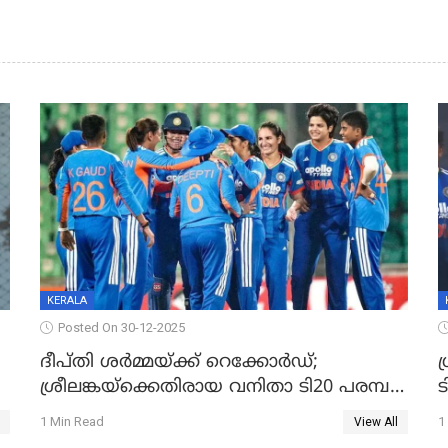
KERALA
Posted On 30-12-2025
ദീപ്തി ശർമ്മയ്ക്ക് റെക്കോർഡ്;
ഗ
ശ്രീലങ്കയ്ക്കെതിരായ വനിതാ ടി20 പരമ്പര
ട
തൂത്തുവാരി ഇന്ത്യ
1 Min Read
1
View All
ഇ