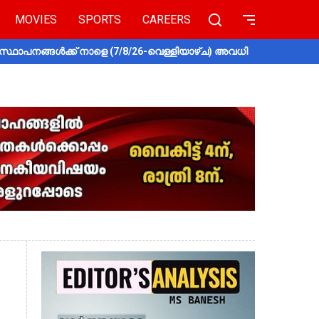
MOVIES
SPORTS
CAREERS
സ്ഥാപനങ്ങൾക്ക് നാളെ (7/8/26-വെള്ളിയാഴ്ച) അവധി
തൃശൂരിൽ