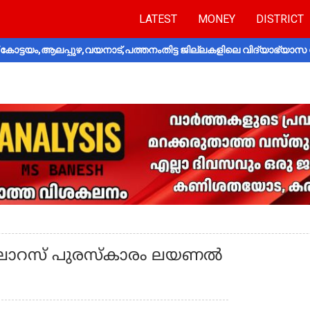
LATEST
MONEY
DISTRICT
ോട്ടയം,ആലപ്പുഴ,വയനാട്,പത്തനംതിട്ട ജില്ലകളിലെ വിദ്യാഭ്യാസ 
 ലോറസ് പുരസ്‌കാരം ലയണല്‍