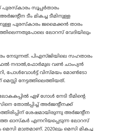
 പുരസ്കാരം സൂപ്പർതാരം
ർജന്‍റീന ടീം മികച്ച ടീമിനുള്ള
തിനുള്ള പുരസ്കാരം ജമൈക്കൻ താരം
ത്തിലെന്നതുപോലെ ലോറസ് വേദിയിലും
 നേടുന്നത്. പിഎസ്‌ജിയിലെ സഹതാരം
റാഫേൽ നദാൽ,ഫോർമുല വൺ ചാംപ്യൻ
ീഫ് കറി, പോൾവോൾട്ട് വിസ്മയം മോൺടോ
് മെസ്സി നേട്ടത്തിലെത്തിയത്.
ോകകപ്പില്‍ ഏഴ് ഗോള്‍ നേടി ടീമിന്‍റെ
തോല്‍പ്പിച്ച് അര്‍ജന്‍റീനക്ക്
ത്തിരിപ്പിന് ശേഷമായിരുന്നു അര്‍ജന്‍റീന
്തെ ഓസ്കര്‍ എന്നറിയപ്പെടുന്ന ലോറസ്
െസി മാത്രമാണ്. 2020ലും മെസി മികച്ച