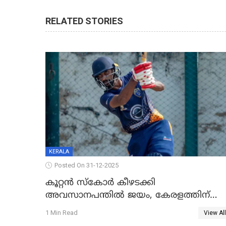
RELATED STORIES
KERALA
Posted On 31-12-2025
കൂറ്റൻ സ്കോർ കീഴടക്കി
അവസാനപന്തിൽ ജയം, കേരളത്തിന്
ഹാപ്പി ന്യൂഇയർ
1 Min Read
View All