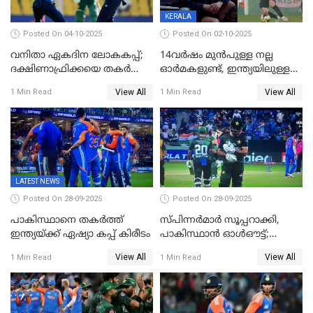
KERALA
Posted On 04-10-2025
Posted On 02-10-2025
വനിതാ ഏകദിന ലോകകപ്പ്;
14വർഷം മുൻപുള്ള നല്ല
ദക്ഷിണാഫ്രിക്കയെ തകർത്ത്
ഓർമകളുണ്ട്, ഇന്ത്യയിലുള്ള
ഇംഗ്ലണ്ട്
അവരെ കാണാൻ
View All
View All
1 Min Read
1 Min Read
കാത്തിരിക്കുന്നു; വരവ്
സ്ഥിരീകരിച്ച് മെസി
LATEST NEWS
Posted On 28-09-2025
Posted On 28-09-2025
പാകിസ്ഥാനെ തകർത്ത്
സ്പിന്നർമാർ സൂപ്പറാക്കി,
ഇന്ത്യയ്ക്ക് ഏഷ്യാ കപ്പ് കിരീടം
പാകിസ്ഥാൻ ഓൾഔട്ട്;
ഇന്ത്യക്ക് 147 റൺസ്
View All
View All
1 Min Read
1 Min Read
വിജയലക്ഷ്യം, കുൽദീപിന് 4
വിക്കറ്റ്