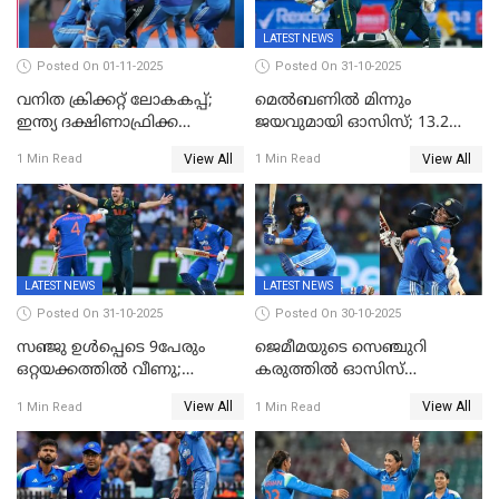
LATEST NEWS
Posted On 01-11-2025
Posted On 31-10-2025
വനിത ക്രിക്കറ്റ് ലോകകപ്പ്;
മെൽബണിൽ മിന്നും
ഇന്ത്യ ദക്ഷിണാഫ്രിക്ക
ജയവുമായി ഓസിസ്; 13.2
പോരാട്ടം
ഓവറിൽ കളി തീർത്തു;
View All
View All
1 Min Read
1 Min Read
പരമ്പരയിൽ ലീഡ്
LATEST NEWS
LATEST NEWS
Posted On 31-10-2025
Posted On 30-10-2025
സഞ്ജു ഉൾപ്പെടെ 9പേരും
ജെമീമയുടെ സെഞ്ചുറി
ഒറ്റയക്കത്തിൽ വീണു;
കരുത്തിൽ ഓസിസ്
രണ്ടക്കം കടന്നത്അഭിഷേകും
റെക്കോർഡ് സ്കോർ
View All
View All
1 Min Read
1 Min Read
ഹര്‍ഷിതും മാത്രം;
തകർന്നു; അഞ്ച് വിക്കറ്റ്
മെല്‍ബണില്‍
ജയവുമായി ഇന്ത്യൻ
ഇന്ത്യയ്‌ക്കെതിരെ ഓസീസ്
വനിതകൾ ലോകകപ്പ്
ലക്ഷ്യം 126 റണ്‍സ്
കലാശപ്പോരിന്