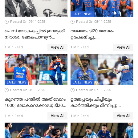
LATEST NEWS
Posted On 09-11-2025
Posted On 08-11-2025
ചെസ് ലോകകപ്പില്‍ ഇന്ത്യക്ക്
അഞ്ചാം ടി20 മത്സരം
നിരാശ; ലോകചാമ്പ്യന്‍
ഉപേക്ഷിച്ചു,
ഡി.ഗുകേഷ് പുറത്ത്
ഓസീസിനെതിരായ പരമ്പര
View All
View All
1 Min Read
1 Min Read
ജയിച്ച് ഇന്ത്യ
LATEST NEWS
LATEST NEWS
Posted On 08-11-2025
Posted On 07-11-2025
കുറഞ്ഞ പന്തിൽ അതിവേഗം
ഉത്തപ്പയും ചിപ്ലിയും
1000; ലോകറെക്കോഡ്; ടി20
കാർത്തിക്കും മിന്നിച്ചു;
ക്രിക്കറ്റില്‍
പാക്കിസ്ഥാനെ തകർത്ത്
View All
View All
1 Min Read
1 Min Read
അപൂര്‍വനേട്ടവുമായി
ഇന്ത്യ; ഹോങ്കോങ് സിക്സസ്
അഭിഷേക് ശർമ
ക്രിക്കറ്റ് ടൂർണമെന്റിൽ ജയം