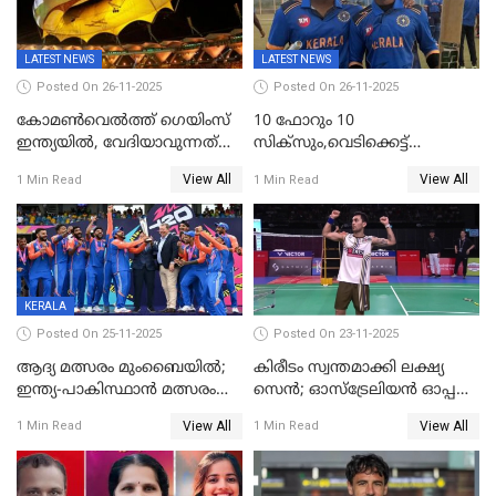
LATEST NEWS
LATEST NEWS
Posted On 26-11-2025
Posted On 26-11-2025
കോമൺവെൽത്ത് ഗെയിംസ്
10 ഫോറും 10
ഇന്ത്യയിൽ, വേദിയാവുന്നത്
സിക്‌സും,വെടിക്കെട്ട്
അഹമ്മദാബാദ്
സെഞ്ചുറിയുമായി രോഹന്‍,
View All
View All
1 Min Read
1 Min Read
അര്‍ധ സെഞ്ചുറിയുമായി
സഞ്ജു; ഒഡിഷയെ 10
വിക്കറ്റിന് തകര്‍ത്ത് കേരളം
KERALA
Posted On 25-11-2025
Posted On 23-11-2025
ആദ്യ മത്സരം മുംബൈയിൽ;
കിരീടം സ്വന്തമാക്കി ലക്ഷ്യ
ഇന്ത്യ-പാകിസ്ഥാൻ മത്സരം
സെന്‍; ഓസ്ട്രേലിയന്‍ ഓപ്പണ്‍
ഫെബ്രുവരി 15ന്; ടി20
ബാഡ്മിൻ്റൺ
View All
View All
1 Min Read
1 Min Read
ലോകകപ്പിന്‍റെ മത്സരക്രമം
പ്രഖ്യാപിച്ചു