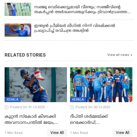
സഞ്ജു വെടിക്കെട്ടുമായി വീണ്ടും; സഞ്ജീവിന്‍റെ
തകർപ്പൻ അർദ്ധസെഞ്ചുറിക്കും ട്രിവാൻഡ്രത്തെ
രക്ഷിക്കാനായില്ല, കൊച്ചി ബ്ലൂ ടൈഗേഴ്സിനു ജയം
ഇന്ത്യന്‍ പ്രീമിയര്‍ ലീഗില്‍ നിന്ന് വിരമിക്കല്‍
പ്രഖ്യാപിച്ച് രവിചന്ദ്ര അശ്വിന്‍
RELATED STORIES
View all news
KERALA
KERALA
Posted On 31-12-2025
Posted On 30-12-2025
കൂറ്റൻ സ്കോർ കീഴടക്കി
ദീപ്തി ശർമ്മയ്ക്ക്
അവസാനപന്തിൽ ജയം,
റെക്കോർഡ്;
കേരളത്തിന് ഹാപ്പി ന്യൂഇയർ
ശ്രീലങ്കയ്ക്കെതിരായ വനിതാ
View All
View All
1 Min Read
1 Min Read
ടി20 പരമ്പര തൂത്തുവാരി