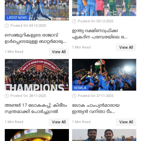
LATEST NEWS
Posted On 03-12-2025
Posted On 03-12-2025
ഇന്ത്യ-ദക്ഷിണാഫ്രിക്ക
സെഞ്ചുറികളുടെ രാജാവ്
ഏകദിന പരമ്പരയിലെ രണ്ടാം
ഉൾപ്പെടെയുള്ള ബാറ്റർമാരുടെ
മത്സരം ഇന്ന്
View All
ആറാട്ട്; പ്രോട്ടീസിനെതിരെ
1 Min Read
View All
1 Min Read
ഇന്ത്യയ്ക്ക് 358 റൺസ്
KERALA
Posted On 28-11-2025
Posted On 27-11-2025
അണ്ടര്‍ 17 ലോകകപ്പ്; കിരീടം
ലോക ചാംപ്യൻമാരായ
സ്വന്തമാക്കി പോര്‍ച്ചുഗല്‍
ഇന്ത്യൻ വനിതാ ടീം
കേരളത്തിൽ കളിക്കും; 3 ടി20
View All
View All
1 Min Read
1 Min Read
മത്സരങ്ങൾ ​ഗ്രീൻഫീൽഡിൽ