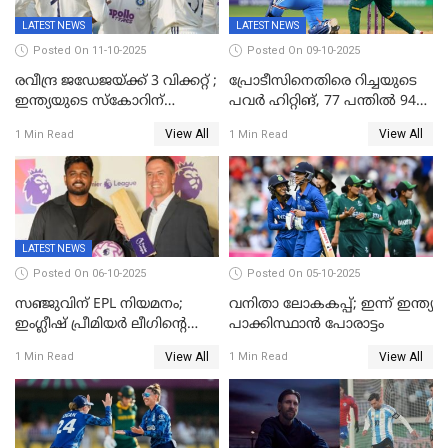
LATEST NEWS
LATEST NEWS
Posted On 11-10-2025
Posted On 09-10-2025
രവീന്ദ്ര ജഡേജയ്ക്ക് 3 വിക്കറ്റ് ;
പ്രോടീസിനെതിരെ റിച്ചയുടെ
ഇന്ത്യയുടെ സ്കോറിന്
പവർ ഹിറ്റിങ്, 77 പന്തില്‍ 94
മുന്നിൽ വെസ്റ്റ് ഇന്‍ഡീസിന്
റണ്‍സ്, 252 റണ്‍സ്
View All
View All
1 Min Read
1 Min Read
നാല് വിക്കറ്റ് നഷ്ടം
ലക്ഷ്യമൊരുക്കി ഇന്ത്യ; 28
വര്‍ഷം പഴക്കമുള്ള ലോക
റെക്കോര്‍ഡ് തകര്‍ത്ത് സ്മൃതി
LATEST NEWS
Posted On 06-10-2025
Posted On 05-10-2025
സഞ്ജുവിന് EPL നിയമനം;
വനിതാ ലോകകപ്പ്; ഇന്ന് ഇന്ത്യ
ഇംഗ്ലീഷ് പ്രീമിയര്‍ ലീഗിന്‍റെ
പാക്കിസ്ഥാന്‍ പോരാട്ടം
ഇന്ത്യയിലെ ബ്രാന്‍ഡ്
View All
View All
1 Min Read
1 Min Read
അംബാസഡര്‍