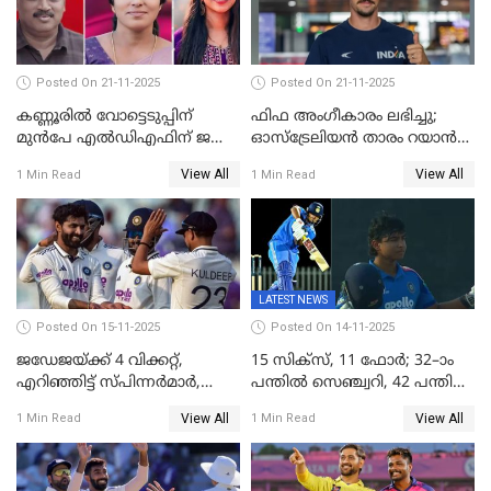
Posted On 21-11-2025
Posted On 21-11-2025
കണ്ണൂരിൽ വോട്ടെടുപ്പിന്
ഫിഫ അംഗീകാരം ലഭിച്ചു;
മുൻപേ എൽഡിഎഫിന് ജയം;
ഓസ്‌ട്രേലിയന്‍ താരം റയാന്‍
മലപ്പട്ടത്തും ആന്തൂരും എതിർ
വില്ല്യംസിന് ഇനി
View All
View All
1 Min Read
1 Min Read
സ്ഥാനാർഥികളില്ല
നീലക്കുപ്പായത്തില്‍ കളിക്കാം
LATEST NEWS
Posted On 15-11-2025
Posted On 14-11-2025
ജഡേജയ്ക്ക് 4 വിക്കറ്റ്,
15 സിക്സ്, 11 ഫോർ; 32–ാം
എറിഞ്ഞിട്ട് സ്പിന്നർമാർ,
പന്തിൽ സെഞ്ച്വറി, 42 പന്തിൽ
രണ്ടാം ഇന്നിങ്സിലും പതറി
144; വൈഭവിന്റെ വെടിക്കെട്ട്
View All
View All
1 Min Read
1 Min Read
പ്രോട്ടീസ്