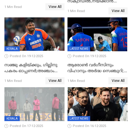
സ്‌ക്വാഡിൽ,നയിക്കാൻ
മത്സരം ഇന്ന്
View All
സൂര്യകുമാർ, ഇന്ത്യൻ ടീമിനെ
1 Min Read
View All
1 Min Read
പ്രഖ്യാപിച്ച് ബി.സി.സി.ഐ
KERALA
LATEST NEWS
Posted On 19-12-2025
Posted On 19-12-2025
സഞ്ജു കളിയ്ക്കും, ഗില്ലിനു
ആരോൺ വർഗീസിനും
പകരം ഓപ്പണർ;അഞ്ചാം
വിഹാനും അർദ്ധ സെഞ്ചുറി;
ട്വന്റി20യിൽ ഇന്ത്യൻ ടീമിൽ 3
അണ്ടര്‍ 19 ഏഷ്യാ കപ്പിൽ
View All
View All
1 Min Read
1 Min Read
മാറ്റം
ഇന്ത്യ ഫൈനലിൽ
KERALA
LATEST NEWS
Posted On 17-12-2025
Posted On 16-12-2025