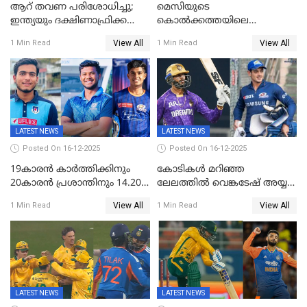
ആറ് തവണ പരിശോധിച്ചു;
മെസിയുടെ
ഇന്ത്യയും ദക്ഷിണാഫ്രിക്കയും
കൊൽക്കത്തയിലെ
തമ്മിലുള്ള നാലാം ട്വന്റി20
പരിപാടിക്കിടെയുണ്ടായ
View All
View All
1 Min Read
1 Min Read
ഉപേക്ഷിച്ചു
സംഘർഷം: കായിക മന്ത്രി
അരൂപ് ബിശ്വാസ് രാജിവച്ചു
LATEST NEWS
LATEST NEWS
Posted On 16-12-2025
Posted On 16-12-2025
19കാരൻ കാർത്തിക്കിനും
കോടികൾ മറിഞ്ഞ
20കാരൻ പ്രശാന്തിനും 14.20
ലേലത്തിൽ വെങ്കടേഷ് അയ്യര്‍
കോടി; കശ്മീരി താരം 8.40
റോയല്‍ ചലഞ്ചേഴ്‌സ്
View All
View All
1 Min Read
1 Min Read
കോടിക്ക് ഡൽഹിയിൽ;
ബംഗളൂരുവില്‍; ക്വിന്റണ്‍ ഡി
മലയാളി താരം വിഘ്നേഷ്
കോക്ക് മുംബൈ
പുത്തുർ രാജസ്ഥാനിൽ
ഇന്ത്യന്‍സില്‍; 25കോടിക്ക്
കാമറൂൺ ഗ്രീൻ
കൊൽക്കത്തയിൽ
LATEST NEWS
LATEST NEWS