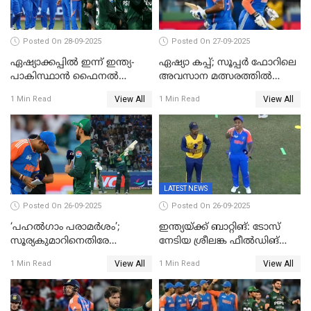
Posted On 28-09-2025
Posted On 27-09-2025
ഏഷ്യാക്കപ്പില്‍ ഇന്ന് ഇന്ത്യ-
ഏഷ്യാ കപ്പ്; സൂപ്പർ ഫോറിലെ
പാകിസ്ഥാന്‍ ഫൈനല്‍
അവസാന മത്സരത്തിൽ
പോരാട്ടം
ഇന്ത്യയ്ക്ക് ജയം
View All
View All
1 Min Read
1 Min Read
LATEST NEWS
Posted On 26-09-2025
Posted On 26-09-2025
‘പഹൽഗാം പരാമർശം’;
ഇന്ത്യയ്ക്ക് ബാറ്റിങ്: ടോസ്
സൂര്യകുമാറിനെതിരേ
നേടിയ ശ്രീലങ്ക ഫീൽഡിങ്
ഐസിസി നടപടി, പാക് താരം
തെരഞ്ഞെടുത്തു
View All
View All
1 Min Read
1 Min Read
ഹാരിസ് റൗഫിനും പിഴ ശിക്ഷ