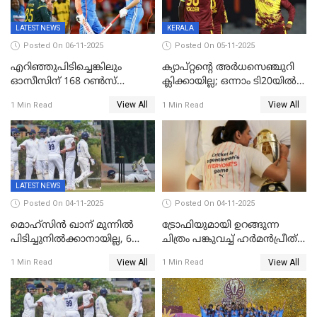
LATEST NEWS
KERALA
Posted On 06-11-2025
Posted On 05-11-2025
എറിഞ്ഞുപിടിച്ചെങ്കിലും
ക്യാപ്റ്റന്റെ അർധസെഞ്ചുറി
ഓസീസിന് 168 റൺസ്
ക്ലിക്കായില്ല; ഒന്നാം ടി20യിൽ
വിജയലക്ഷ്യം നൽകി ഇന്ത്യ
ന‍്യൂസിലൻഡിനെതിരേ
View All
View All
1 Min Read
1 Min Read
വിൻഡീസിന് ജയം
LATEST NEWS
Posted On 04-11-2025
Posted On 04-11-2025
മൊഹ്സിൻ ഖാന് മുന്നിൽ
ട്രോഫിയുമായി ഉറങ്ങുന്ന
പിടിച്ചുനിൽക്കാനായില്ല, 6
ചിത്രം പങ്കുവച്ച് ഹര്‍മന്‍പ്രീത്
വിക്കറ്റ്, കര്‍ണാടകക്കെതിരെ
കൗര്‍
View All
View All
1 Min Read
1 Min Read
കേരളത്തിന് ഇന്നിംഗ്സ്
തോല്‍വി