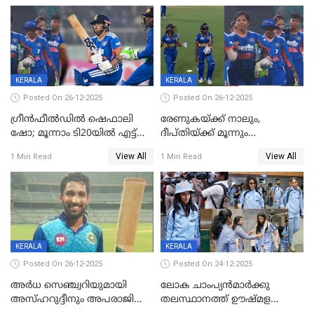
ഇന്ത്യ
KERALA
KERALA
Posted On 26-12-2025
Posted On 26-12-2025
ഗ്രീന്‍ഫീല്‍ഡില്‍ ഷെഫാലി
രേണുകയ്ക്ക് നാലും,
ഷോ; മൂന്നാം ടി20യിൽ എട്ട്
ദീപ്തിയ്ക്ക് മൂന്നും
വിക്കറ്റ് ജയം; ശ്രീലങ്കന്‍
വിക്കറ്റുകൾ,മൂന്നാം വനിതാ
View All
View All
1 Min Read
1 Min Read
വനിതകള്‍ക്കെതിരായ ടി20
ടി20യിലും ശ്രീലങ്കയ്ക്ക്
പരമ്പര ഇന്ത്യക്ക്
ബാറ്റിംഗ് തകര്‍ച്ച; ഇന്ത്യയ്ക്ക്
വിജയലക്ഷ്യം 113 റൺസ്
KERALA
KERALA
Posted On 26-12-2025
Posted On 24-12-2025
അർധ സെഞ്ച്വറിയുമായി
ലോക ചാംപ്യൻമാർക്കു
അസ്ഹറുദ്ദീനും അപരാജിതും
തലസ്ഥാനത്ത് ഊഷ്മള
; കർണാടകക്കു മുന്നിൽ 285
സ്വീകരണം, കേരളത്തിലെ ഒരു