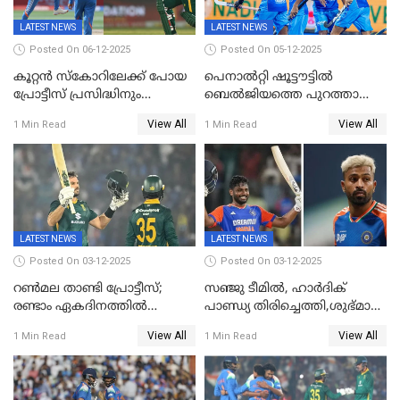
LATEST NEWS
LATEST NEWS
Posted On 06-12-2025
Posted On 05-12-2025
കൂറ്റൻ സ്കോറിലേക്ക് പോയ
പെനാൽറ്റി ഷൂട്ടൗട്ടിൽ
പ്രോട്ടീസ് പ്രസിദ്ധിനും
ബെൽജിയത്തെ പുറത്താക്കി;
കുൽദീപിനും മുന്നിൽ
ജൂനിയർ ഹോക്കി
View All
View All
1 Min Read
1 Min Read
അടിതെറ്റി, ഇന്ത്യക്ക് 271
ലോകകപ്പിൽ ഇന്ത്യ
റണ്‍സ് വിജയലക്ഷ്യം
സെമിയിൽ
LATEST NEWS
LATEST NEWS
Posted On 03-12-2025
Posted On 03-12-2025
റണ്‍മല താണ്ടി പ്രോട്ടീസ്;
സഞ്ജു ടീമില്‍, ഹാര്‍ദിക്
രണ്ടാം ഏകദിനത്തില്‍
പാണ്ഡ്യ തിരിച്ചെത്തി,​ശുഭ്മാൻ
ഇന്ത്യക്ക് തോല്‍വി, പരമ്പര
ഗിൽ കളിക്കും, ജയ്സ്വാൾ
View All
View All
1 Min Read
1 Min Read
ഒപ്പത്തിനൊപ്പം
ഇല്ല;
ദക്ഷിണാഫ്രിക്കയ്‌ക്കെതിരായ
ടി20 പരമ്പരയ്ക്കുള്ള ഇന്ത്യന്‍
ടീമിനെ പ്രഖ്യാപിച്ചു