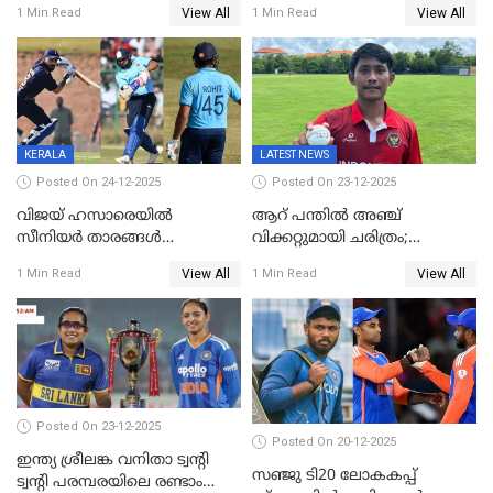
View All
View All
1 Min Read
1 Min Read
റൺസ് വിജയലക്ഷ്യമുയർത്തി
മത്സരം ജയിച്ചാൽ ഇന്ത്യയ്ക്കു
കേരളം
പരമ്പര
KERALA
LATEST NEWS
Posted On 24-12-2025
Posted On 23-12-2025
വിജയ് ഹസാരെയിൽ
ആറ് പന്തിൽ അഞ്ച്
സീനിയർ താരങ്ങൾ
വിക്കറ്റുമായി ചരിത്രം;
സെഞ്ച്വറിയുമായി കസറി;
ക്രിക്കറ്റിൽ അപൂർവ
View All
View All
1 Min Read
1 Min Read
സച്ചിന്‍റെ റെക്കോഡ് മറികടന്ന്
റെക്കോഡുമായി
കോഹ്‌ലി, രോഹിത്
ഇന്തോനേഷ്യൻ താരം
വാർണർക്കൊപ്പം
Posted On 23-12-2025
Posted On 20-12-2025
ഇന്ത്യ ശ്രീലങ്ക വനിതാ ട്വന്റി
സഞ്ജു ടി20 ലോകകപ്പ്
ട്വന്റി പരമ്പരയിലെ രണ്ടാം