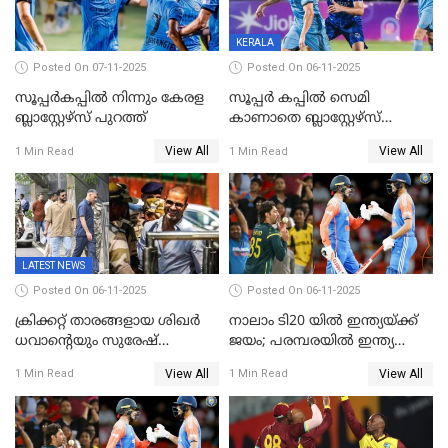
KERALA
Posted On 07-11-2025
Posted On 06-11-2025
സൂപ്പര്‍കപ്പില്‍ നിന്നും കേരള
സൂപ്പർ കപ്പിൽ സെമി
ബ്ലാസ്റ്റേഴ്‌സ് പുറത്ത്
കാണാതെ ബ്ലാസ്റ്റേഴ്സ്
പുറത്ത്
View All
View All
1 Min Read
1 Min Read
LATEST NEWS
Posted On 06-11-2025
Posted On 06-11-2025
ക്രിക്കറ്റ് താരങ്ങളായ ശിഖർ
നാലാം ടി20 യില്‍ ഇന്ത്യയ്ക്ക്
ധവാന്‍റെയും സുരേഷ്
ജയം; പരമ്പരയിൽ ഇന്ത്യ
റെയ്നയുടെയും സ്വത്ത്
മുന്നിൽ
View All
View All
1 Min Read
1 Min Read
കണ്ടുകെട്ടി