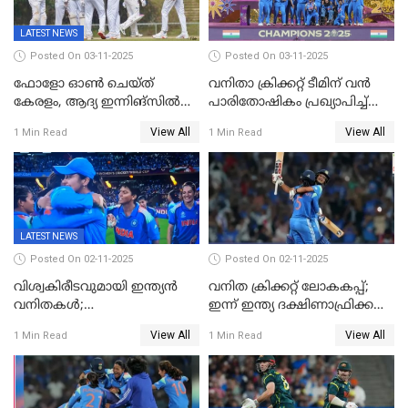
LATEST NEWS
Posted On 03-11-2025
Posted On 03-11-2025
ഫോളോ ഓൺ ചെയ്ത്
വനിതാ ക്രിക്കറ്റ് ടീമിന് വൻ
കേരളം, ആദ്യ ഇന്നിങ്സിൽ
പാരിതോഷികം പ്രഖ്യാപിച്ച്
238 റൺസിന് പുറത്ത്,
BCCI
View All
View All
1 Min Read
1 Min Read
രഞ്ജിയിൽ കർണാടകയ്ക്ക്
കൂറ്റൻ ലീഡ്
LATEST NEWS
Posted On 02-11-2025
Posted On 02-11-2025
വിശ്വകിരീടവുമായി ഇന്ത്യൻ
വനിത ക്രിക്കറ്റ് ലോകകപ്പ്;
വനിതകൾ;
ഇന്ന് ഇന്ത്യ ദക്ഷിണാഫ്രിക്ക
ദക്ഷിണാഫ്രിക്കയെ വീഴ്ത്തി
പോരാട്ടം
View All
View All
1 Min Read
1 Min Read
ഇന്ത്യയ്ക്ക് വനിതാ ക്രിക്കറ്റ്
ലോകകപ്പ്