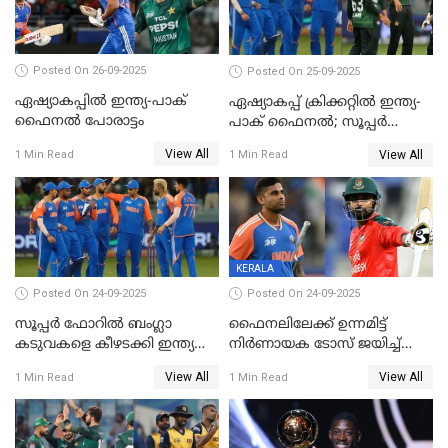
Posted On 26-09-2025
Posted On 25-09-2025
ഏഷ്യാകപ്പില്‍ ഇന്ത്യ-പാക്
ഏഷ്യാകപ്പ് ക്രിക്കറ്റിൽ ഇന്ത്യ-
ഫൈനല്‍ പോരാട്ടം
പാക് ഫൈനല്‍; സൂപ്പർ
ഫോറിൽ ബംഗ്ലാദേശിനെ
View All
View All
1 Min Read
1 Min Read
തോൽപിച്ച് പാകിസ്ഥാൻ
KERALA
Posted On 24-09-2025
Posted On 24-09-2025
സൂപ്പർ ഫോറിൽ ബംഗ്ലാ
ഫൈനലിലേക്ക് ഉന്നമിട്ട്
കടുവകളെ കീഴടക്കി ഇന്ത്യ
നിര്‍ണായക ടോസ് ജയിച്ച്
ഏഷ്യാ കപ്പ് ഫൈനലിൽ
ബംഗ്ലാദേശ്, ഏഷ്യാ കപ്പിൽ
View All
View All
1 Min Read
1 Min Read
ഇന്ത്യയ്ക്ക് ബാറ്റിംഗ്