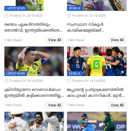
LATEST NEWS
KERALA
Posted On 23-10-2025
Posted On 21-10-2025
രണ്ടാം ഏകദിനത്തിലും
സംസ്ഥാന സ്കൂൾ
തോൽവി, ഇന്ത്യയ്‌ക്കെതിരെ
കായികമേളയ്ക്ക്
പരമ്പര നേടി ഓസ്‌ട്രേലിയ
തിരിതെളിഞ്ഞു; സ്കൂൾ
View All
View All
1 Min Read
1 Min Read
ഒളിംപിക്‌സിന്റെ ഉദ്‌ഘാടനം
നിർവഹിച്ച് ധനമന്ത്രി K N
ബാലഗോപാൽ;ദീപശിഖ
തെളിയിച്ച് I M വിജയൻ
LATEST NEWS
KERALA
Posted On 20-10-2025
Posted On 14-10-2025
ക്രിസ്ത്യാനോ റൊണാൾഡോ
ജപ്പാന്റെ പ്രത്യാക്രമണത്തിൽ
ഇന്ത്യയിൽ കളിക്കാനെത്തില്ല;
കടപുഴകി കാനറികൾ; മുൻ
അൽ നസർ സ്ക്വാഡിൽ
ലോകചാമ്പ്യന്മാർക്കെതിരെ
View All
View All
1 Min Read
1 Min Read
ഉൾപ്പെടുത്തിയില്ല
ജപ്പാന്റെ ആദ്യ ജയം