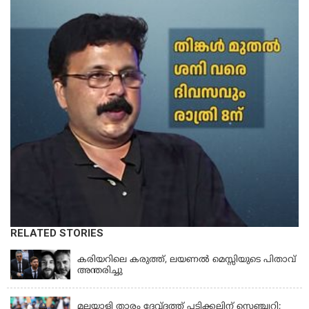
RELATED STORIES
LATEST NEWS
കരിയറിലെ കരുത്ത്, ലയണൽ മെസ്സിയുടെ പിതാവ്
അന്തരിച്ചു
KERALA
മലയാളി താരം ദേവ്ദത്ത് പടിക്കലിന് സെഞ്ച്വറി;