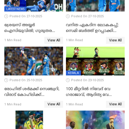
LATEST NEWS
Posted On 27-10-2025
Posted On 27-10-2025
ശ്രേയസ് അയ്യര്‍
വനിത ഏകദിന ലോകകപ്പ്;
ഐസിയുവില്‍; ഗുരുതര
സെമി ബര്‍ത്ത് ഉറപ്പാക്കി
പരിക്ക്
ഇന്ത്യന്‍ വനിതകള്‍
View All
View All
1 Min Read
1 Min Read
KERALA
Posted On 25-10-2025
Posted On 23-10-2025
രോഹിത് ശർമക്ക് സെഞ്ച്വറി,
100 മീറ്ററിൽ നിവേദ് വേ​
വിരാട് കോഹ്‍ലിക്ക്
ഗരാജാവ്, ആദിത്യ വേ​
അർധസെഞ്ച്വറി;
ഗറാണി;ജൂനിയർ
View All
View All
1 Min Read
1 Min Read
മുൻനായകരുടെ മികവിൽ
ബോയ്സിലും സബ്‌ജൂനിയർ
ഓസീസിനെതിരെ ഉജ്ജ്വല
ഗേൾസിലും റെക്കോർഡോടെ
ജയം
സ്വർണം, ദേവപ്രിയ 87ലെ
റെക്കോർഡ് തിരുത്തി