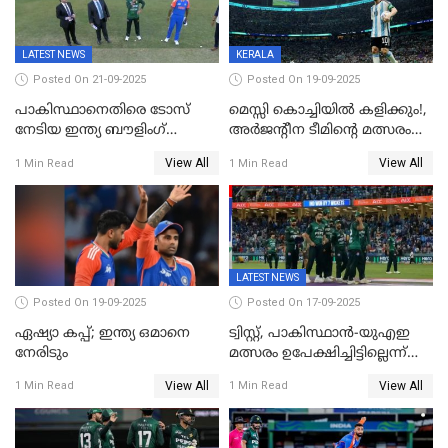
LATEST NEWS
KERALA
Posted On 21-09-2025
Posted On 19-09-2025
പാകിസ്ഥാനെതിരെ ടോസ്
മെസ്സി കൊച്ചിയിൽ കളിക്കും!,
നേടിയ ഇന്ത്യ ബൗളിംഗ്
അർജന്റീന ടീമിന്റെ മത്സരം
തെരഞ്ഞെടുത്തു
കലൂർ സ്റ്റേഡിയത്തിൽ
View All
View All
1 Min Read
1 Min Read
നടത്താൻ ആലോചന
LATEST NEWS
Posted On 19-09-2025
Posted On 17-09-2025
ഏഷ്യാ കപ്പ്; ഇന്ത്യ ഒമാനെ
ട്വിസ്റ്റ്, പാകിസ്ഥാൻ-യുഎഇ
നേരിടും
മത്സരം ഉപേക്ഷിച്ചിട്ടില്ലെന്ന്
ഐസിസി; ഒരു മണിക്കൂറോളം
View All
View All
1 Min Read
1 Min Read
വൈകും; പാക് ടീം ഹോട്ടലിൽ
നിന്ന് ഇറങ്ങിയതായി റിപ്പോർട്ട്