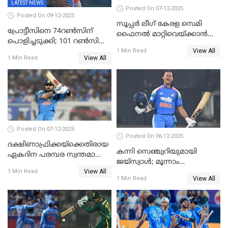
LATEST NEWS
Posted On 07-12-2025
Posted On 09-12-2025
സൂപ്പർ ലീഗ് കേരള സെമി
പ്രോട്ടീസിനെ 74റൺസിന്‌
ഫൈനൽ മാറ്റിവെയ്ക്കാൻ
പൊളിച്ചടുക്കി; 101 റൺസിന്റെ
നിർദേശം
View All
വൻജയം, ടി20യിൽ 100
1 Min Read
View All
1 Min Read
വിക്കറ്റ് തികയ്ക്കുന്ന
താരമായി ബുമ്ര
Posted On 07-12-2025
Posted On 06-12-2025
ദക്ഷിണാഫ്രിക്കയ്‌ക്കെതിരായ
കന്നി സെഞ്ച്വറിയുമായി
ഏകദിന പരമ്പര സ്വന്തമാക്കി
ജയ്‌സ്വാൾ; മൂന്നാം
ഇന്ത്യ
View All
ഏകദിനത്തിൽ
1 Min Read
View All
1 Min Read
പ്രോട്ടീസിനെതിരെ ജയം,
പരമ്പര