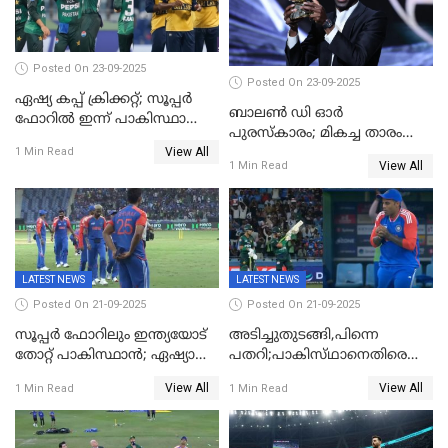
Posted On 23-09-2025
Posted On 23-09-2025
ഏഷ്യ കപ്പ് ക്രിക്കറ്റ്; സൂപ്പര്‍
ബാലണ്‍ ഡി ഓര്‍
ഫോറിൽ ഇന്ന് പാകിസ്ഥാനും
പുരസ്‌കാരം; മികച്ച താരം
ശ്രീലങ്കയും ഏറ്റുമുട്ടും
View All
ഒസ്മാന്‍ ഡെംബല
1 Min Read
View All
1 Min Read
LATEST NEWS
LATEST NEWS
Posted On 21-09-2025
Posted On 21-09-2025
സൂപ്പർ ഫോറിലും ഇന്ത്യയോട്
അടിച്ചുതുടങ്ങി,പിന്നെ
തോറ്റ് പാകിസ്ഥാൻ; ഏഷ്യാ
പതറി;പാകിസ്‌ഥാനെതിരെ
കപ്പിൽ വിജയഭേരി തുടർന്ന്
ഇന്ത്യക്ക് 172 റൺസ്
View All
View All
1 Min Read
1 Min Read
ഇന്ത്യ, അഭിഷേക് ശർമ്മയ്ക്ക്
വിജയലക്ഷ്യം
അർദ്ധ സെഞ്ച്വറി