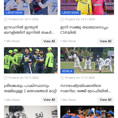
LATEST NEWS
LATEST NEWS
Posted On 14-11-2025
Posted On 13-11-2025
ഈഡനിൽ ഇന്ത്യൻ
ഇനി സഞ്ജു തലയോടൊപ്പം
ബൗളിങ്ങിന് മുന്നിൽ തകർന്ന്
CSKയിൽ
പ്രോട്ടീസ്; 159റൺസിന്‌
View All
View All
1 Min Read
1 Min Read
പുറത്ത്; ബുമ്രയ്ക്ക് അഞ്ച്
വിക്കറ്റ്
KERALA
Posted On 13-11-2025
Posted On 11-11-2025
ശ്രീലങ്കയും പാകിസ്ഥാനും
സൗരാഷ്ട്രയ്‌ക്കെതിരെ
തമ്മിലുള്ള 2 മത്സരങ്ങള്‍ മാറ്റി
സമനില; രഞ്ജി ട്രോഫിയിൽ
കേരളത്തിന് മൂന്ന് പോയിന്റ്
View All
View All
1 Min Read
1 Min Read