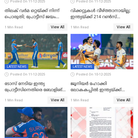
Posted On 11-12-2025
Posted On 11-12-2025
തിലക് വർമ ഒറ്റയ്ക്ക് നിന്ന്
വിക്കറ്റുകൾ വീഴ്ത്താനായില്ല;
പൊരുതി; പ്രോട്ടീസ് ജയം
ഇന്ത്യയ്ക്ക് 214 റൺസ്
പിടിച്ചെടുത്തു
വിജയലക്ഷ്യം; ക്വിന്റൻ
View All
View All
1 Min Read
1 Min Read
ഡികോക്ക് കസറി
LATEST NEWS
LATEST NEWS
Posted On 11-12-2025
Posted On 10-12-2025
ടോസ് നേടിയ ഇന്ത്യ
ജൂനിയര്‍ ഹോക്കി
പ്രോട്ടീസിനെതിരെ ബോളിങ്
ലോകകപ്പിൽ ഇന്ത്യയ്ക്ക്
തെരഞ്ഞെടുത്തു
വെങ്കലം
View All
View All
1 Min Read
1 Min Read