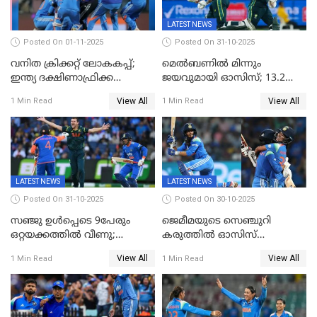
LATEST NEWS
Posted On 01-11-2025
Posted On 31-10-2025
വനിത ക്രിക്കറ്റ് ലോകകപ്പ്;
മെൽബണിൽ മിന്നും
ഇന്ത്യ ദക്ഷിണാഫ്രിക്ക
ജയവുമായി ഓസിസ്; 13.2
പോരാട്ടം
ഓവറിൽ കളി തീർത്തു;
View All
View All
1 Min Read
1 Min Read
പരമ്പരയിൽ ലീഡ്
LATEST NEWS
LATEST NEWS
Posted On 31-10-2025
Posted On 30-10-2025
സഞ്ജു ഉൾപ്പെടെ 9പേരും
ജെമീമയുടെ സെഞ്ചുറി
ഒറ്റയക്കത്തിൽ വീണു;
കരുത്തിൽ ഓസിസ്
രണ്ടക്കം കടന്നത്അഭിഷേകും
റെക്കോർഡ് സ്കോർ
View All
View All
1 Min Read
1 Min Read
ഹര്‍ഷിതും മാത്രം;
തകർന്നു; അഞ്ച് വിക്കറ്റ്
മെല്‍ബണില്‍
ജയവുമായി ഇന്ത്യൻ
ഇന്ത്യയ്‌ക്കെതിരെ ഓസീസ്
വനിതകൾ ലോകകപ്പ്
ലക്ഷ്യം 126 റണ്‍സ്
കലാശപ്പോരിന്