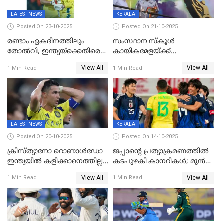
LATEST NEWS
KERALA
Posted On 23-10-2025
Posted On 21-10-2025
രണ്ടാം ഏകദിനത്തിലും
സംസ്ഥാന സ്കൂൾ
തോൽവി, ഇന്ത്യയ്‌ക്കെതിരെ
കായികമേളയ്ക്ക്
പരമ്പര നേടി ഓസ്‌ട്രേലിയ
തിരിതെളിഞ്ഞു; സ്കൂൾ
View All
View All
1 Min Read
1 Min Read
ഒളിംപിക്‌സിന്റെ ഉദ്‌ഘാടനം
നിർവഹിച്ച് ധനമന്ത്രി K N
ബാലഗോപാൽ;ദീപശിഖ
തെളിയിച്ച് I M വിജയൻ
LATEST NEWS
KERALA
Posted On 20-10-2025
Posted On 14-10-2025
ക്രിസ്ത്യാനോ റൊണാൾഡോ
ജപ്പാന്റെ പ്രത്യാക്രമണത്തിൽ
ഇന്ത്യയിൽ കളിക്കാനെത്തില്ല;
കടപുഴകി കാനറികൾ; മുൻ
അൽ നസർ സ്ക്വാഡിൽ
ലോകചാമ്പ്യന്മാർക്കെതിരെ
View All
View All
1 Min Read
1 Min Read
ഉൾപ്പെടുത്തിയില്ല
ജപ്പാന്റെ ആദ്യ ജയം