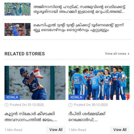
അജിനാസിന്റെ ഹാട്രിക്, സഞ്ജുവിന്റെ വെടിക്കെട്ട്;
തൃശൂരിനായി അഹമ്മദ് ഇമ്രാന്റെ മറുപടി,അഞ്ച്
വിക്കറ്റ് ജയവുമായി ടൈറ്റൻസ്
കെസിഎൽ ട്വൻ്റി ട്വൻ്റി ക്രിക്കറ്റ് ടൂർണമെൻ്റ്; ഇന്ന്
ബ്ലൂ ടൈഗേഴ്സും ടൈറ്റൻസും ഏറ്റുമുട്ടും
RELATED STORIES
View all news
KERALA
KERALA
Posted On 31-12-2025
Posted On 30-12-2025
കൂറ്റൻ സ്കോർ കീഴടക്കി
ദീപ്തി ശർമ്മയ്ക്ക്
അവസാനപന്തിൽ ജയം,
റെക്കോർഡ്;
കേരളത്തിന് ഹാപ്പി ന്യൂഇയർ
ശ്രീലങ്കയ്ക്കെതിരായ വനിതാ
View All
View All
1 Min Read
1 Min Read
ടി20 പരമ്പര തൂത്തുവാരി