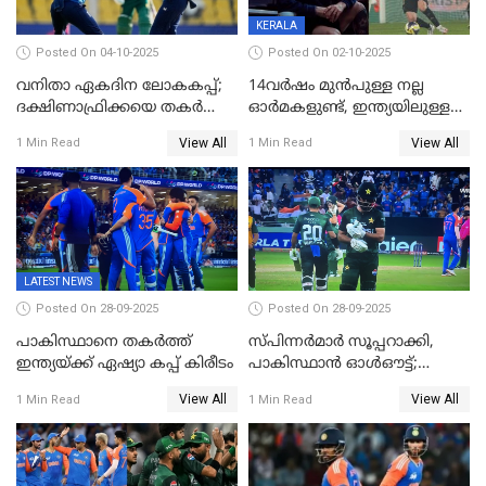
KERALA
Posted On 04-10-2025
Posted On 02-10-2025
വനിതാ ഏകദിന ലോകകപ്പ്;
14വർഷം മുൻപുള്ള നല്ല
ദക്ഷിണാഫ്രിക്കയെ തകർത്ത്
ഓർമകളുണ്ട്, ഇന്ത്യയിലുള്ള
ഇംഗ്ലണ്ട്
അവരെ കാണാൻ
View All
View All
1 Min Read
1 Min Read
കാത്തിരിക്കുന്നു; വരവ്
സ്ഥിരീകരിച്ച് മെസി
LATEST NEWS
Posted On 28-09-2025
Posted On 28-09-2025
പാകിസ്ഥാനെ തകർത്ത്
സ്പിന്നർമാർ സൂപ്പറാക്കി,
ഇന്ത്യയ്ക്ക് ഏഷ്യാ കപ്പ് കിരീടം
പാകിസ്ഥാൻ ഓൾഔട്ട്;
ഇന്ത്യക്ക് 147 റൺസ്
View All
View All
1 Min Read
1 Min Read
വിജയലക്ഷ്യം, കുൽദീപിന് 4
വിക്കറ്റ്