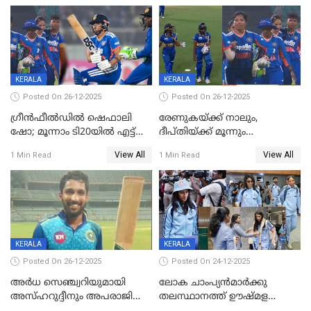
ഇന്ത്യ
KERALA
KERALA
Posted On 26-12-2025
Posted On 26-12-2025
ഗ്രീന്‍ഫീല്‍ഡില്‍ ഷെഫാലി
രേണുകയ്ക്ക് നാലും,
ഷോ; മൂന്നാം ടി20യിൽ എട്ട്
ദീപ്തിയ്ക്ക് മൂന്നും
വിക്കറ്റ് ജയം; ശ്രീലങ്കന്‍
വിക്കറ്റുകൾ,മൂന്നാം വനിതാ
View All
View All
1 Min Read
1 Min Read
വനിതകള്‍ക്കെതിരായ ടി20
ടി20യിലും ശ്രീലങ്കയ്ക്ക്
പരമ്പര ഇന്ത്യക്ക്
ബാറ്റിംഗ് തകര്‍ച്ച; ഇന്ത്യയ്ക്ക്
വിജയലക്ഷ്യം 113 റൺസ്
KERALA
KERALA
Posted On 26-12-2025
Posted On 24-12-2025
അർധ സെഞ്ച്വറിയുമായി
ലോക ചാംപ്യൻമാർക്കു
അസ്ഹറുദ്ദീനും അപരാജിതും
തലസ്ഥാനത്ത് ഊഷ്മള
; കർണാടകക്കു മുന്നിൽ 285
സ്വീകരണം, കേരളത്തിലെ ഒരു