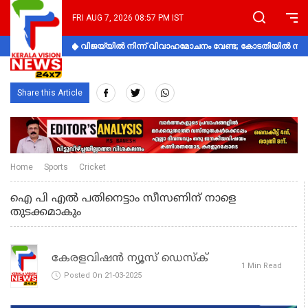
FRI AUG 7, 2026 08:57 PM IST
വിജയ്‌യിൽ നിന്ന് വിവാഹമോചനം വേണ്ട; കോടതിയിൽ നിലപാ
Share this Article
Home
Sports
Cricket
ഐ പി എല്‍ പതിനെട്ടാം സീസണിന് നാളെ
തുടക്കമാകും
കേരളവിഷൻ ന്യൂസ് ഡെസ്‌ക്
1 Min Read
Posted On 21-03-2025