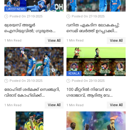
LATEST NEWS
Posted On 27-10-2025
Posted On 27-10-2025
ശ്രേയസ് അയ്യര്‍
വനിത ഏകദിന ലോകകപ്പ്;
ഐസിയുവില്‍; ഗുരുതര
സെമി ബര്‍ത്ത് ഉറപ്പാക്കി
പരിക്ക്
ഇന്ത്യന്‍ വനിതകള്‍
View All
View All
1 Min Read
1 Min Read
KERALA
Posted On 25-10-2025
Posted On 23-10-2025
രോഹിത് ശർമക്ക് സെഞ്ച്വറി,
100 മീറ്ററിൽ നിവേദ് വേ​
വിരാട് കോഹ്‍ലിക്ക്
ഗരാജാവ്, ആദിത്യ വേ​
അർധസെഞ്ച്വറി;
ഗറാണി;ജൂനിയർ
View All
View All
1 Min Read
1 Min Read
മുൻനായകരുടെ മികവിൽ
ബോയ്സിലും സബ്‌ജൂനിയർ
ഓസീസിനെതിരെ ഉജ്ജ്വല
ഗേൾസിലും റെക്കോർഡോടെ
ജയം
സ്വർണം, ദേവപ്രിയ 87ലെ
റെക്കോർഡ് തിരുത്തി