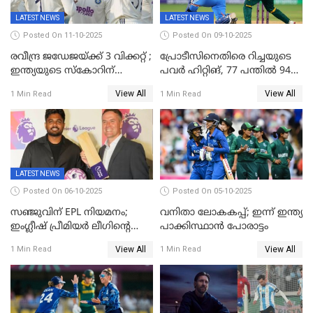
LATEST NEWS
LATEST NEWS
Posted On 11-10-2025
Posted On 09-10-2025
രവീന്ദ്ര ജഡേജയ്ക്ക് 3 വിക്കറ്റ് ;
പ്രോടീസിനെതിരെ റിച്ചയുടെ
ഇന്ത്യയുടെ സ്കോറിന്
പവർ ഹിറ്റിങ്, 77 പന്തില്‍ 94
മുന്നിൽ വെസ്റ്റ് ഇന്‍ഡീസിന്
റണ്‍സ്, 252 റണ്‍സ്
View All
View All
1 Min Read
1 Min Read
നാല് വിക്കറ്റ് നഷ്ടം
ലക്ഷ്യമൊരുക്കി ഇന്ത്യ; 28
വര്‍ഷം പഴക്കമുള്ള ലോക
റെക്കോര്‍ഡ് തകര്‍ത്ത് സ്മൃതി
LATEST NEWS
Posted On 06-10-2025
Posted On 05-10-2025
സഞ്ജുവിന് EPL നിയമനം;
വനിതാ ലോകകപ്പ്; ഇന്ന് ഇന്ത്യ
ഇംഗ്ലീഷ് പ്രീമിയര്‍ ലീഗിന്‍റെ
പാക്കിസ്ഥാന്‍ പോരാട്ടം
ഇന്ത്യയിലെ ബ്രാന്‍ഡ്
View All
View All
1 Min Read
1 Min Read
അംബാസഡര്‍