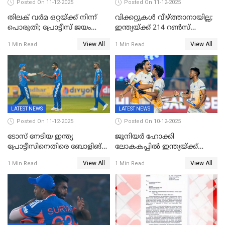
Posted On 11-12-2025
Posted On 11-12-2025
തിലക് വർമ ഒറ്റയ്ക്ക് നിന്ന്
വിക്കറ്റുകൾ വീഴ്ത്താനായില്ല;
പൊരുതി; പ്രോട്ടീസ് ജയം
ഇന്ത്യയ്ക്ക് 214 റൺസ്
പിടിച്ചെടുത്തു
വിജയലക്ഷ്യം; ക്വിന്റൻ
View All
View All
1 Min Read
1 Min Read
ഡികോക്ക് കസറി
LATEST NEWS
LATEST NEWS
Posted On 11-12-2025
Posted On 10-12-2025
ടോസ് നേടിയ ഇന്ത്യ
ജൂനിയര്‍ ഹോക്കി
പ്രോട്ടീസിനെതിരെ ബോളിങ്
ലോകകപ്പിൽ ഇന്ത്യയ്ക്ക്
തെരഞ്ഞെടുത്തു
വെങ്കലം
View All
View All
1 Min Read
1 Min Read