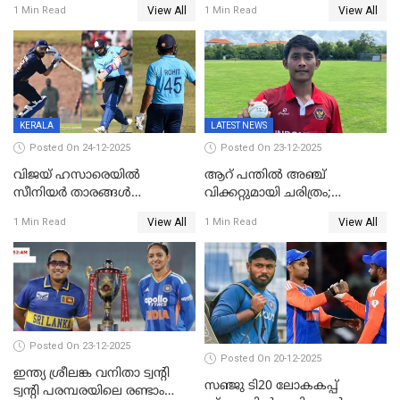
View All
View All
1 Min Read
1 Min Read
റൺസ് വിജയലക്ഷ്യമുയർത്തി
മത്സരം ജയിച്ചാൽ ഇന്ത്യയ്ക്കു
കേരളം
പരമ്പര
KERALA
LATEST NEWS
Posted On 24-12-2025
Posted On 23-12-2025
വിജയ് ഹസാരെയിൽ
ആറ് പന്തിൽ അഞ്ച്
സീനിയർ താരങ്ങൾ
വിക്കറ്റുമായി ചരിത്രം;
സെഞ്ച്വറിയുമായി കസറി;
ക്രിക്കറ്റിൽ അപൂർവ
View All
View All
1 Min Read
1 Min Read
സച്ചിന്‍റെ റെക്കോഡ് മറികടന്ന്
റെക്കോഡുമായി
കോഹ്‌ലി, രോഹിത്
ഇന്തോനേഷ്യൻ താരം
വാർണർക്കൊപ്പം
Posted On 23-12-2025
Posted On 20-12-2025
ഇന്ത്യ ശ്രീലങ്ക വനിതാ ട്വന്റി
സഞ്ജു ടി20 ലോകകപ്പ്
ട്വന്റി പരമ്പരയിലെ രണ്ടാം