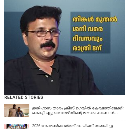
RELATED STORIES
KERALA
ഇതിഹാസ താരം ക്രിസ് ഗെയിൽ കേരളത്തിലേക്ക്;
കൊച്ചി ബ്ലൂ ടൈഗേഴ്സിന്റെ മത്സരം കാണാൻ
എത്തും
2026 കോമണ്‍വെല്‍ത്ത് ഗെയിംസ് സമാപിച്ചു