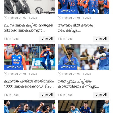
LATEST NEWS
Posted On 09-11-2025
Posted On 08-11-2025
ചെസ് ലോകകപ്പില്‍ ഇന്ത്യക്ക്
അഞ്ചാം ടി20 മത്സരം
നിരാശ; ലോകചാമ്പ്യന്‍
ഉപേക്ഷിച്ചു,
ഡി.ഗുകേഷ് പുറത്ത്
ഓസീസിനെതിരായ പരമ്പര
View All
View All
1 Min Read
1 Min Read
ജയിച്ച് ഇന്ത്യ
LATEST NEWS
LATEST NEWS
Posted On 08-11-2025
Posted On 07-11-2025
കുറഞ്ഞ പന്തിൽ അതിവേഗം
ഉത്തപ്പയും ചിപ്ലിയും
1000; ലോകറെക്കോഡ്; ടി20
കാർത്തിക്കും മിന്നിച്ചു;
ക്രിക്കറ്റില്‍
പാക്കിസ്ഥാനെ തകർത്ത്
View All
View All
1 Min Read
1 Min Read
അപൂര്‍വനേട്ടവുമായി
ഇന്ത്യ; ഹോങ്കോങ് സിക്സസ്
അഭിഷേക് ശർമ
ക്രിക്കറ്റ് ടൂർണമെന്റിൽ ജയം