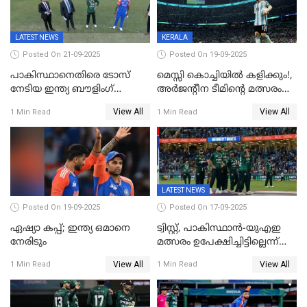
LATEST NEWS
KERALA
Posted On 21-09-2025
Posted On 19-09-2025
പാകിസ്ഥാനെതിരെ ടോസ്
മെസ്സി കൊച്ചിയിൽ കളിക്കും!,
നേടിയ ഇന്ത്യ ബൗളിംഗ്
അർജന്റീന ടീമിന്റെ മത്സരം
തെരഞ്ഞെടുത്തു
കലൂർ സ്റ്റേഡിയത്തിൽ
View All
View All
1 Min Read
1 Min Read
നടത്താൻ ആലോചന
LATEST NEWS
Posted On 19-09-2025
Posted On 17-09-2025
ഏഷ്യാ കപ്പ്; ഇന്ത്യ ഒമാനെ
ട്വിസ്റ്റ്, പാകിസ്ഥാൻ-യുഎഇ
നേരിടും
മത്സരം ഉപേക്ഷിച്ചിട്ടില്ലെന്ന്
ഐസിസി; ഒരു മണിക്കൂറോളം
View All
View All
1 Min Read
1 Min Read
വൈകും; പാക് ടീം ഹോട്ടലിൽ
നിന്ന് ഇറങ്ങിയതായി റിപ്പോർട്ട്