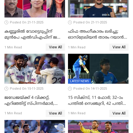
Posted On 21-11-2025
Posted On 21-11-2025
കണ്ണൂരിൽ വോട്ടെടുപ്പിന്
ഫിഫ അംഗീകാരം ലഭിച്ചു;
മുൻപേ എൽഡിഎഫിന് ജയം;
ഓസ്‌ട്രേലിയന്‍ താരം റയാന്‍
മലപ്പട്ടത്തും ആന്തൂരും എതിർ
വില്ല്യംസിന് ഇനി
View All
View All
1 Min Read
1 Min Read
സ്ഥാനാർഥികളില്ല
നീലക്കുപ്പായത്തില്‍ കളിക്കാം
LATEST NEWS
Posted On 15-11-2025
Posted On 14-11-2025
ജഡേജയ്ക്ക് 4 വിക്കറ്റ്,
15 സിക്സ്, 11 ഫോർ; 32–ാം
എറിഞ്ഞിട്ട് സ്പിന്നർമാർ,
പന്തിൽ സെഞ്ച്വറി, 42 പന്തിൽ
രണ്ടാം ഇന്നിങ്സിലും പതറി
144; വൈഭവിന്റെ വെടിക്കെട്ട്
View All
View All
1 Min Read
1 Min Read
പ്രോട്ടീസ്