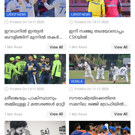
LATEST NEWS
LATEST NEWS
Posted On 14-11-2025
Posted On 13-11-2025
ഈഡനിൽ ഇന്ത്യൻ
ഇനി സഞ്ജു തലയോടൊപ്പം
ബൗളിങ്ങിന് മുന്നിൽ തകർന്ന്
CSKയിൽ
പ്രോട്ടീസ്; 159റൺസിന്‌
View All
View All
1 Min Read
1 Min Read
പുറത്ത്; ബുമ്രയ്ക്ക് അഞ്ച്
വിക്കറ്റ്
KERALA
Posted On 13-11-2025
Posted On 11-11-2025
ശ്രീലങ്കയും പാകിസ്ഥാനും
സൗരാഷ്ട്രയ്‌ക്കെതിരെ
തമ്മിലുള്ള 2 മത്സരങ്ങള്‍ മാറ്റി
സമനില; രഞ്ജി ട്രോഫിയിൽ
കേരളത്തിന് മൂന്ന് പോയിന്റ്
View All
View All
1 Min Read
1 Min Read