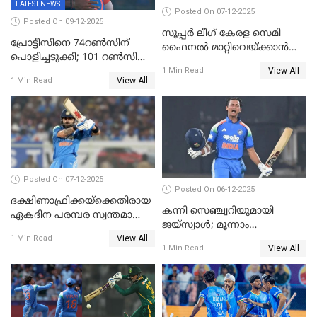
LATEST NEWS
Posted On 07-12-2025
Posted On 09-12-2025
സൂപ്പർ ലീഗ് കേരള സെമി
പ്രോട്ടീസിനെ 74റൺസിന്‌
ഫൈനൽ മാറ്റിവെയ്ക്കാൻ
പൊളിച്ചടുക്കി; 101 റൺസിന്റെ
നിർദേശം
View All
വൻജയം, ടി20യിൽ 100
1 Min Read
View All
1 Min Read
വിക്കറ്റ് തികയ്ക്കുന്ന
താരമായി ബുമ്ര
Posted On 07-12-2025
Posted On 06-12-2025
ദക്ഷിണാഫ്രിക്കയ്‌ക്കെതിരായ
കന്നി സെഞ്ച്വറിയുമായി
ഏകദിന പരമ്പര സ്വന്തമാക്കി
ജയ്‌സ്വാൾ; മൂന്നാം
ഇന്ത്യ
View All
ഏകദിനത്തിൽ
1 Min Read
View All
1 Min Read
പ്രോട്ടീസിനെതിരെ ജയം,
പരമ്പര