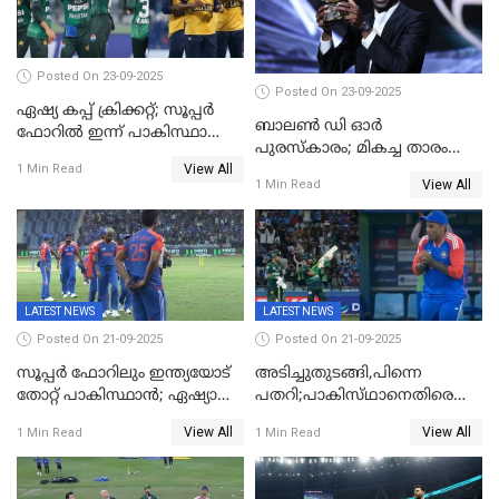
Posted On 23-09-2025
Posted On 23-09-2025
ഏഷ്യ കപ്പ് ക്രിക്കറ്റ്; സൂപ്പര്‍
ബാലണ്‍ ഡി ഓര്‍
ഫോറിൽ ഇന്ന് പാകിസ്ഥാനും
പുരസ്‌കാരം; മികച്ച താരം
ശ്രീലങ്കയും ഏറ്റുമുട്ടും
View All
ഒസ്മാന്‍ ഡെംബല
1 Min Read
View All
1 Min Read
LATEST NEWS
LATEST NEWS
Posted On 21-09-2025
Posted On 21-09-2025
സൂപ്പർ ഫോറിലും ഇന്ത്യയോട്
അടിച്ചുതുടങ്ങി,പിന്നെ
തോറ്റ് പാകിസ്ഥാൻ; ഏഷ്യാ
പതറി;പാകിസ്‌ഥാനെതിരെ
കപ്പിൽ വിജയഭേരി തുടർന്ന്
ഇന്ത്യക്ക് 172 റൺസ്
View All
View All
1 Min Read
1 Min Read
ഇന്ത്യ, അഭിഷേക് ശർമ്മയ്ക്ക്
വിജയലക്ഷ്യം
അർദ്ധ സെഞ്ച്വറി