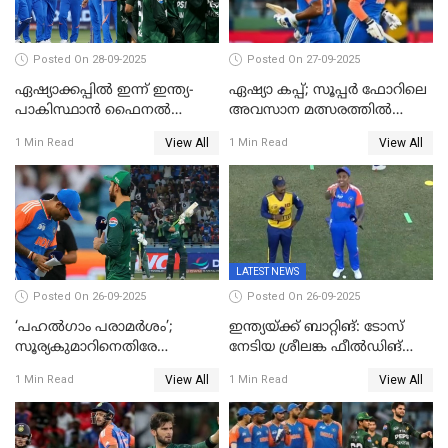
Posted On 28-09-2025
Posted On 27-09-2025
ഏഷ്യാക്കപ്പില്‍ ഇന്ന് ഇന്ത്യ-
ഏഷ്യാ കപ്പ്; സൂപ്പർ ഫോറിലെ
പാകിസ്ഥാന്‍ ഫൈനല്‍
അവസാന മത്സരത്തിൽ
പോരാട്ടം
ഇന്ത്യയ്ക്ക് ജയം
View All
View All
1 Min Read
1 Min Read
LATEST NEWS
Posted On 26-09-2025
Posted On 26-09-2025
‘പഹൽഗാം പരാമർശം’;
ഇന്ത്യയ്ക്ക് ബാറ്റിങ്: ടോസ്
സൂര്യകുമാറിനെതിരേ
നേടിയ ശ്രീലങ്ക ഫീൽഡിങ്
ഐസിസി നടപടി, പാക് താരം
തെരഞ്ഞെടുത്തു
View All
View All
1 Min Read
1 Min Read
ഹാരിസ് റൗഫിനും പിഴ ശിക്ഷ