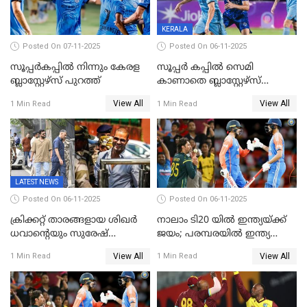
KERALA
Posted On 07-11-2025
Posted On 06-11-2025
സൂപ്പര്‍കപ്പില്‍ നിന്നും കേരള
സൂപ്പർ കപ്പിൽ സെമി
ബ്ലാസ്റ്റേഴ്‌സ് പുറത്ത്
കാണാതെ ബ്ലാസ്റ്റേഴ്സ്
പുറത്ത്
View All
View All
1 Min Read
1 Min Read
LATEST NEWS
Posted On 06-11-2025
Posted On 06-11-2025
ക്രിക്കറ്റ് താരങ്ങളായ ശിഖർ
നാലാം ടി20 യില്‍ ഇന്ത്യയ്ക്ക്
ധവാന്‍റെയും സുരേഷ്
ജയം; പരമ്പരയിൽ ഇന്ത്യ
റെയ്നയുടെയും സ്വത്ത്
മുന്നിൽ
View All
View All
1 Min Read
1 Min Read
കണ്ടുകെട്ടി