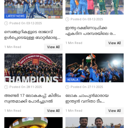
LATEST NEWS
Posted On 03-12-2025
Posted On 03-12-2025
ഇന്ത്യ-ദക്ഷിണാഫ്രിക്ക
സെഞ്ചുറികളുടെ രാജാവ്
ഏകദിന പരമ്പരയിലെ രണ്ടാം
ഉൾപ്പെടെയുള്ള ബാറ്റർമാരുടെ
മത്സരം ഇന്ന്
View All
ആറാട്ട്; പ്രോട്ടീസിനെതിരെ
1 Min Read
View All
1 Min Read
ഇന്ത്യയ്ക്ക് 358 റൺസ്
KERALA
Posted On 28-11-2025
Posted On 27-11-2025
അണ്ടര്‍ 17 ലോകകപ്പ്; കിരീടം
ലോക ചാംപ്യൻമാരായ
സ്വന്തമാക്കി പോര്‍ച്ചുഗല്‍
ഇന്ത്യൻ വനിതാ ടീം
കേരളത്തിൽ കളിക്കും; 3 ടി20
View All
View All
1 Min Read
1 Min Read
മത്സരങ്ങൾ ​ഗ്രീൻഫീൽഡിൽ