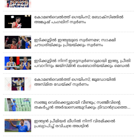
കോമണ്‍വെല്‍ത്ത് ഗെയിംസ്; ബോക്‌സിങ്ങില്‍
അങ്കുഷ് പംഗലിന് സ്വര്‍ണം
LATEST NEWS
ഇടിക്കൂട്ടിൽ ഇന്ത്യയുടെ സ്വർണമഴ; സാക്ഷി
ചൗധരിയ്ക്കും പ്രിയയ്ക്കും സ്വർണം
LATEST NEWS
ഇടിക്കൂട്ടിൽ നിന്ന് ഇരട്ടസ്വർണവുമായി ഇന്ത്യ, പ്രീതി
പവാറിനും ജയ്സ്മിന്‍ ലംബോരിയയ്ക്കും മെഡൽ
കോമണ്‍വെല്‍ത്ത് ഗെയിംസ്; ജൂഡോയിൽ
അസ്മിത ഡേയ്ക്ക് സ്വർണം
KERALA
സഞ്ജു വെടിക്കെട്ടുമായി വീണ്ടും; സഞ്ജീവിന്‍റെ
തകർപ്പൻ അർദ്ധസെഞ്ചുറിക്കും ട്രിവാൻഡ്രത്തെ
രക്ഷിക്കാനായില്ല, കൊച്ചി ബ്ലൂ ടൈഗേഴ്സിനു ജയം
ഇന്ത്യന്‍ പ്രീമിയര്‍ ലീഗില്‍ നിന്ന് വിരമിക്കല്‍
പ്രഖ്യാപിച്ച് രവിചന്ദ്ര അശ്വിന്‍
KERALA