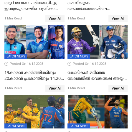
ആറ് തവണ പരിശോധിച്ചു;
മെസിയുടെ
ഇന്ത്യയും ദക്ഷിണാഫ്രിക്കയും
കൊൽക്കത്തയിലെ
തമ്മിലുള്ള നാലാം ട്വന്റി20
പരിപാടിക്കിടെയുണ്ടായ
View All
View All
1 Min Read
1 Min Read
ഉപേക്ഷിച്ചു
സംഘർഷം: കായിക മന്ത്രി
അരൂപ് ബിശ്വാസ് രാജിവച്ചു
LATEST NEWS
LATEST NEWS
Posted On 16-12-2025
Posted On 16-12-2025
19കാരൻ കാർത്തിക്കിനും
കോടികൾ മറിഞ്ഞ
20കാരൻ പ്രശാന്തിനും 14.20
ലേലത്തിൽ വെങ്കടേഷ് അയ്യര്‍
കോടി; കശ്മീരി താരം 8.40
റോയല്‍ ചലഞ്ചേഴ്‌സ്
View All
View All
1 Min Read
1 Min Read
കോടിക്ക് ഡൽഹിയിൽ;
ബംഗളൂരുവില്‍; ക്വിന്റണ്‍ ഡി
മലയാളി താരം വിഘ്നേഷ്
കോക്ക് മുംബൈ
പുത്തുർ രാജസ്ഥാനിൽ
ഇന്ത്യന്‍സില്‍; 25കോടിക്ക്
കാമറൂൺ ഗ്രീൻ
കൊൽക്കത്തയിൽ
LATEST NEWS
LATEST NEWS