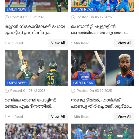
LATEST NEWS
LATEST NEWS
Posted On 06-12-2025
Posted On 05-12-2025
കൂറ്റൻ സ്കോറിലേക്ക് പോയ
പെനാൽറ്റി ഷൂട്ടൗട്ടിൽ
പ്രോട്ടീസ് പ്രസിദ്ധിനും
ബെൽജിയത്തെ പുറത്താക്കി;
കുൽദീപിനും മുന്നിൽ
ജൂനിയർ ഹോക്കി
View All
View All
1 Min Read
1 Min Read
അടിതെറ്റി, ഇന്ത്യക്ക് 271
ലോകകപ്പിൽ ഇന്ത്യ
റണ്‍സ് വിജയലക്ഷ്യം
സെമിയിൽ
LATEST NEWS
LATEST NEWS
Posted On 03-12-2025
Posted On 03-12-2025
റണ്‍മല താണ്ടി പ്രോട്ടീസ്;
സഞ്ജു ടീമില്‍, ഹാര്‍ദിക്
രണ്ടാം ഏകദിനത്തില്‍
പാണ്ഡ്യ തിരിച്ചെത്തി,​ശുഭ്മാൻ
ഇന്ത്യക്ക് തോല്‍വി, പരമ്പര
ഗിൽ കളിക്കും, ജയ്സ്വാൾ
View All
View All
1 Min Read
1 Min Read
ഒപ്പത്തിനൊപ്പം
ഇല്ല;
ദക്ഷിണാഫ്രിക്കയ്‌ക്കെതിരായ
ടി20 പരമ്പരയ്ക്കുള്ള ഇന്ത്യന്‍
ടീമിനെ പ്രഖ്യാപിച്ചു