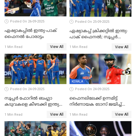
Posted On 26-09-2025
Posted On 25-09-2025
ഏഷ്യാകപ്പില്‍ ഇന്ത്യ-പാക്
ഏഷ്യാകപ്പ് ക്രിക്കറ്റിൽ ഇന്ത്യ-
ഫൈനല്‍ പോരാട്ടം
പാക് ഫൈനല്‍; സൂപ്പർ
ഫോറിൽ ബംഗ്ലാദേശിനെ
View All
View All
1 Min Read
1 Min Read
തോൽപിച്ച് പാകിസ്ഥാൻ
KERALA
Posted On 24-09-2025
Posted On 24-09-2025
സൂപ്പർ ഫോറിൽ ബംഗ്ലാ
ഫൈനലിലേക്ക് ഉന്നമിട്ട്
കടുവകളെ കീഴടക്കി ഇന്ത്യ
നിര്‍ണായക ടോസ് ജയിച്ച്
ഏഷ്യാ കപ്പ് ഫൈനലിൽ
ബംഗ്ലാദേശ്, ഏഷ്യാ കപ്പിൽ
View All
View All
1 Min Read
1 Min Read
ഇന്ത്യയ്ക്ക് ബാറ്റിംഗ്