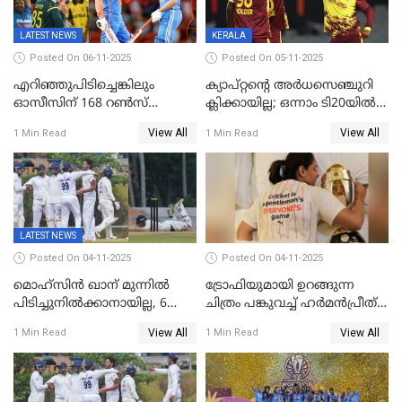
LATEST NEWS
KERALA
Posted On 06-11-2025
Posted On 05-11-2025
എറിഞ്ഞുപിടിച്ചെങ്കിലും
ക്യാപ്റ്റന്റെ അർധസെഞ്ചുറി
ഓസീസിന് 168 റൺസ്
ക്ലിക്കായില്ല; ഒന്നാം ടി20യിൽ
വിജയലക്ഷ്യം നൽകി ഇന്ത്യ
ന‍്യൂസിലൻഡിനെതിരേ
View All
View All
1 Min Read
1 Min Read
വിൻഡീസിന് ജയം
LATEST NEWS
Posted On 04-11-2025
Posted On 04-11-2025
മൊഹ്സിൻ ഖാന് മുന്നിൽ
ട്രോഫിയുമായി ഉറങ്ങുന്ന
പിടിച്ചുനിൽക്കാനായില്ല, 6
ചിത്രം പങ്കുവച്ച് ഹര്‍മന്‍പ്രീത്
വിക്കറ്റ്, കര്‍ണാടകക്കെതിരെ
കൗര്‍
View All
View All
1 Min Read
1 Min Read
കേരളത്തിന് ഇന്നിംഗ്സ്
തോല്‍വി