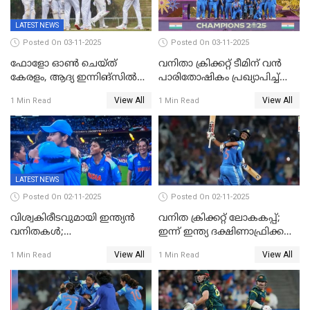
LATEST NEWS
Posted On 03-11-2025
Posted On 03-11-2025
ഫോളോ ഓൺ ചെയ്ത്
വനിതാ ക്രിക്കറ്റ് ടീമിന് വൻ
കേരളം, ആദ്യ ഇന്നിങ്സിൽ
പാരിതോഷികം പ്രഖ്യാപിച്ച്
238 റൺസിന് പുറത്ത്,
BCCI
View All
View All
1 Min Read
1 Min Read
രഞ്ജിയിൽ കർണാടകയ്ക്ക്
കൂറ്റൻ ലീഡ്
LATEST NEWS
Posted On 02-11-2025
Posted On 02-11-2025
വിശ്വകിരീടവുമായി ഇന്ത്യൻ
വനിത ക്രിക്കറ്റ് ലോകകപ്പ്;
വനിതകൾ;
ഇന്ന് ഇന്ത്യ ദക്ഷിണാഫ്രിക്ക
ദക്ഷിണാഫ്രിക്കയെ വീഴ്ത്തി
പോരാട്ടം
View All
View All
1 Min Read
1 Min Read
ഇന്ത്യയ്ക്ക് വനിതാ ക്രിക്കറ്റ്
ലോകകപ്പ്