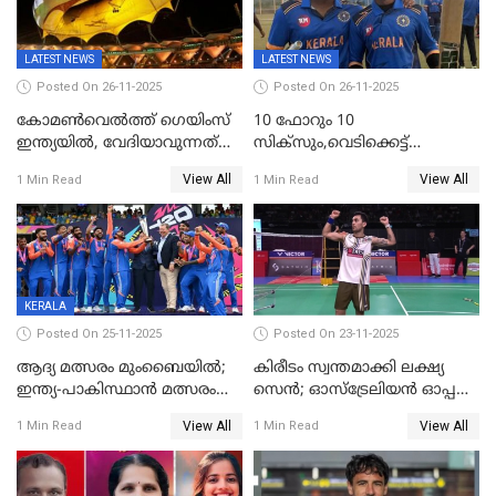
LATEST NEWS
LATEST NEWS
Posted On 26-11-2025
Posted On 26-11-2025
കോമൺവെൽത്ത് ഗെയിംസ്
10 ഫോറും 10
ഇന്ത്യയിൽ, വേദിയാവുന്നത്
സിക്‌സും,വെടിക്കെട്ട്
അഹമ്മദാബാദ്
സെഞ്ചുറിയുമായി രോഹന്‍,
View All
View All
1 Min Read
1 Min Read
അര്‍ധ സെഞ്ചുറിയുമായി
സഞ്ജു; ഒഡിഷയെ 10
വിക്കറ്റിന് തകര്‍ത്ത് കേരളം
KERALA
Posted On 25-11-2025
Posted On 23-11-2025
ആദ്യ മത്സരം മുംബൈയിൽ;
കിരീടം സ്വന്തമാക്കി ലക്ഷ്യ
ഇന്ത്യ-പാകിസ്ഥാൻ മത്സരം
സെന്‍; ഓസ്ട്രേലിയന്‍ ഓപ്പണ്‍
ഫെബ്രുവരി 15ന്; ടി20
ബാഡ്മിൻ്റൺ
View All
View All
1 Min Read
1 Min Read
ലോകകപ്പിന്‍റെ മത്സരക്രമം
പ്രഖ്യാപിച്ചു