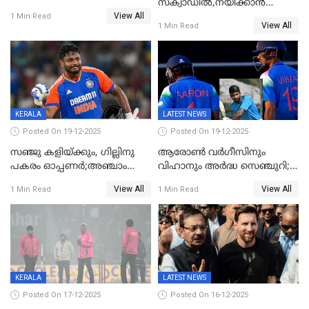
സ്‌ക്വാഡിൽ,നയിക്കാൻ
മത്സരം ഇന്ന്
View All
സൂര്യകുമാർ, ഇന്ത്യൻ ടീമിനെ
1 Min Read
View All
1 Min Read
പ്രഖ്യാപിച്ച് ബി.സി.സി.ഐ
KERALA
LATEST NEWS
Posted On 19-12-2025
Posted On 19-12-2025
സഞ്ജു കളിയ്ക്കും, ഗില്ലിനു
ആരോൺ വർഗീസിനും
പകരം ഓപ്പണർ;അഞ്ചാം
വിഹാനും അർദ്ധ സെഞ്ചുറി;
ട്വന്റി20യിൽ ഇന്ത്യൻ ടീമിൽ 3
അണ്ടര്‍ 19 ഏഷ്യാ കപ്പിൽ
View All
View All
1 Min Read
1 Min Read
മാറ്റം
ഇന്ത്യ ഫൈനലിൽ
KERALA
LATEST NEWS
Posted On 17-12-2025
Posted On 16-12-2025