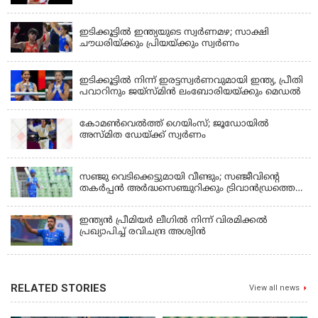
LATEST NEWS
ഇടിക്കൂട്ടിൽ ഇന്ത്യയുടെ സ്വർണമഴ; സാക്ഷി
ചൗധരിയ്ക്കും പ്രിയയ്ക്കും സ്വർണം
LATEST NEWS
ഇടിക്കൂട്ടിൽ നിന്ന് ഇരട്ടസ്വർണവുമായി ഇന്ത്യ, പ്രീതി
പവാറിനും ജയ്സ്മിന്‍ ലംബോരിയയ്ക്കും മെഡൽ
കോമണ്‍വെല്‍ത്ത് ഗെയിംസ്; ജൂഡോയിൽ
അസ്മിത ഡേയ്ക്ക് സ്വർണം
KERALA
സഞ്ജു വെടിക്കെട്ടുമായി വീണ്ടും; സഞ്ജീവിന്‍റെ
തകർപ്പൻ അർദ്ധസെഞ്ചുറിക്കും ട്രിവാൻഡ്രത്തെ
രക്ഷിക്കാനായില്ല, കൊച്ചി ബ്ലൂ ടൈഗേഴ്സിനു ജയം
ഇന്ത്യന്‍ പ്രീമിയര്‍ ലീഗില്‍ നിന്ന് വിരമിക്കല്‍
പ്രഖ്യാപിച്ച് രവിചന്ദ്ര അശ്വിന്‍
RELATED STORIES
View all news