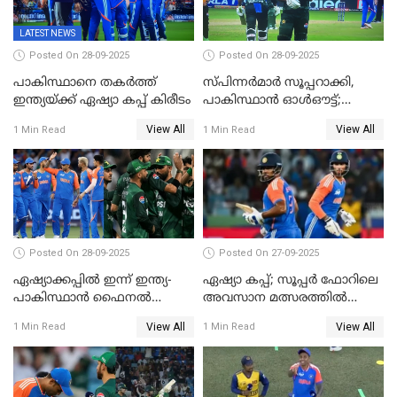
LATEST NEWS
Posted On 28-09-2025
Posted On 28-09-2025
പാകിസ്ഥാനെ തകർത്ത്
സ്പിന്നർമാർ സൂപ്പറാക്കി,
ഇന്ത്യയ്ക്ക് ഏഷ്യാ കപ്പ് കിരീടം
പാകിസ്ഥാൻ ഓൾഔട്ട്;
ഇന്ത്യക്ക് 147 റൺസ്
View All
View All
1 Min Read
1 Min Read
വിജയലക്ഷ്യം, കുൽദീപിന് 4
വിക്കറ്റ്
Posted On 28-09-2025
Posted On 27-09-2025
ഏഷ്യാക്കപ്പില്‍ ഇന്ന് ഇന്ത്യ-
ഏഷ്യാ കപ്പ്; സൂപ്പർ ഫോറിലെ
പാകിസ്ഥാന്‍ ഫൈനല്‍
അവസാന മത്സരത്തിൽ
പോരാട്ടം
ഇന്ത്യയ്ക്ക് ജയം
View All
View All
1 Min Read
1 Min Read