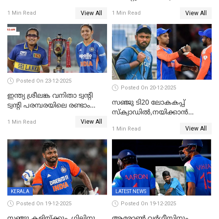
സെഞ്ച്വറിയുമായി കസറി;
ക്രിക്കറ്റിൽ അപൂർവ
View All
View All
1 Min Read
1 Min Read
സച്ചിന്‍റെ റെക്കോഡ് മറികടന്ന്
റെക്കോഡുമായി
കോഹ്‌ലി, രോഹിത്
ഇന്തോനേഷ്യൻ താരം
വാർണർക്കൊപ്പം
Posted On 23-12-2025
Posted On 20-12-2025
ഇന്ത്യ ശ്രീലങ്ക വനിതാ ട്വന്റി
സഞ്ജു ടി20 ലോകകപ്പ്
ട്വന്റി പരമ്പരയിലെ രണ്ടാം
സ്‌ക്വാഡിൽ,നയിക്കാൻ
മത്സരം ഇന്ന്
View All
സൂര്യകുമാർ, ഇന്ത്യൻ ടീമിനെ
1 Min Read
View All
1 Min Read
പ്രഖ്യാപിച്ച് ബി.സി.സി.ഐ
KERALA
LATEST NEWS
Posted On 19-12-2025
Posted On 19-12-2025
സഞ്ജു കളിയ്ക്കും, ഗില്ലിനു
ആരോൺ വർഗീസിനും