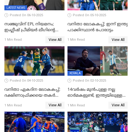
LATEST NEWS
Posted On 06-10-2025
Posted On 05-10-2025
സഞ്ജുവിന് EPL നിയമനം;
വനിതാ ലോകകപ്പ്; ഇന്ന് ഇന്ത്യ
ഇംഗ്ലീഷ് പ്രീമിയര്‍ ലീഗിന്‍റെ
പാക്കിസ്ഥാന്‍ പോരാട്ടം
ഇന്ത്യയിലെ ബ്രാന്‍ഡ്
View All
View All
1 Min Read
1 Min Read
അംബാസഡര്‍
KERALA
Posted On 04-10-2025
Posted On 02-10-2025
വനിതാ ഏകദിന ലോകകപ്പ്;
14വർഷം മുൻപുള്ള നല്ല
ദക്ഷിണാഫ്രിക്കയെ തകർത്ത്
ഓർമകളുണ്ട്, ഇന്ത്യയിലുള്ള
ഇംഗ്ലണ്ട്
അവരെ കാണാൻ
View All
View All
1 Min Read
1 Min Read
കാത്തിരിക്കുന്നു; വരവ്
സ്ഥിരീകരിച്ച് മെസി