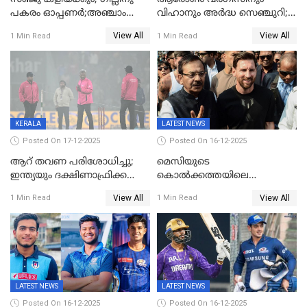
പകരം ഓപ്പണർ;അഞ്ചാം
വിഹാനും അർദ്ധ സെഞ്ചുറി;
ട്വന്റി20യിൽ ഇന്ത്യൻ ടീമിൽ 3
അണ്ടര്‍ 19 ഏഷ്യാ കപ്പിൽ
View All
View All
1 Min Read
1 Min Read
മാറ്റം
ഇന്ത്യ ഫൈനലിൽ
KERALA
LATEST NEWS
Posted On 17-12-2025
Posted On 16-12-2025
ആറ് തവണ പരിശോധിച്ചു;
മെസിയുടെ
ഇന്ത്യയും ദക്ഷിണാഫ്രിക്കയും
കൊൽക്കത്തയിലെ
തമ്മിലുള്ള നാലാം ട്വന്റി20
പരിപാടിക്കിടെയുണ്ടായ
View All
View All
1 Min Read
1 Min Read
ഉപേക്ഷിച്ചു
സംഘർഷം: കായിക മന്ത്രി
അരൂപ് ബിശ്വാസ് രാജിവച്ചു
LATEST NEWS
LATEST NEWS
Posted On 16-12-2025
Posted On 16-12-2025