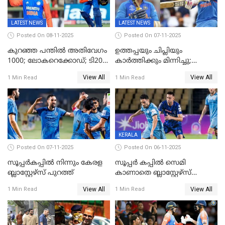
LATEST NEWS
LATEST NEWS
Posted On 08-11-2025
Posted On 07-11-2025
കുറഞ്ഞ പന്തിൽ അതിവേഗം
ഉത്തപ്പയും ചിപ്ലിയും
1000; ലോകറെക്കോഡ്; ടി20
കാർത്തിക്കും മിന്നിച്ചു;
ക്രിക്കറ്റില്‍
പാക്കിസ്ഥാനെ തകർത്ത്
View All
View All
1 Min Read
1 Min Read
അപൂര്‍വനേട്ടവുമായി
ഇന്ത്യ; ഹോങ്കോങ് സിക്സസ്
അഭിഷേക് ശർമ
ക്രിക്കറ്റ് ടൂർണമെന്റിൽ ജയം
KERALA
Posted On 07-11-2025
Posted On 06-11-2025
സൂപ്പര്‍കപ്പില്‍ നിന്നും കേരള
സൂപ്പർ കപ്പിൽ സെമി
ബ്ലാസ്റ്റേഴ്‌സ് പുറത്ത്
കാണാതെ ബ്ലാസ്റ്റേഴ്സ്
പുറത്ത്
View All
View All
1 Min Read
1 Min Read