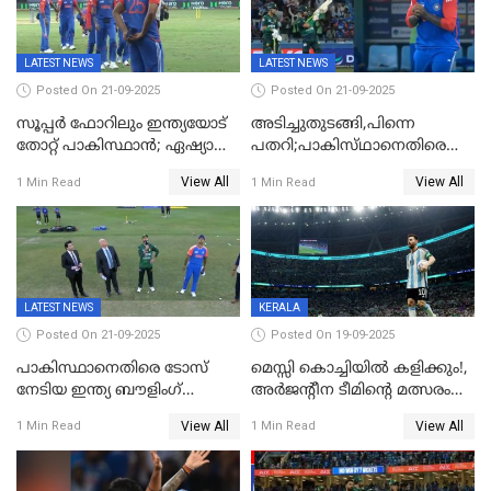
LATEST NEWS
LATEST NEWS
Posted On 21-09-2025
Posted On 21-09-2025
സൂപ്പർ ഫോറിലും ഇന്ത്യയോട്
അടിച്ചുതുടങ്ങി,പിന്നെ
തോറ്റ് പാകിസ്ഥാൻ; ഏഷ്യാ
പതറി;പാകിസ്‌ഥാനെതിരെ
കപ്പിൽ വിജയഭേരി തുടർന്ന്
ഇന്ത്യക്ക് 172 റൺസ്
View All
View All
1 Min Read
1 Min Read
ഇന്ത്യ, അഭിഷേക് ശർമ്മയ്ക്ക്
വിജയലക്ഷ്യം
അർദ്ധ സെഞ്ച്വറി
LATEST NEWS
KERALA
Posted On 21-09-2025
Posted On 19-09-2025
പാകിസ്ഥാനെതിരെ ടോസ്
മെസ്സി കൊച്ചിയിൽ കളിക്കും!,
നേടിയ ഇന്ത്യ ബൗളിംഗ്
അർജന്റീന ടീമിന്റെ മത്സരം
തെരഞ്ഞെടുത്തു
കലൂർ സ്റ്റേഡിയത്തിൽ
View All
View All
1 Min Read
1 Min Read
നടത്താൻ ആലോചന