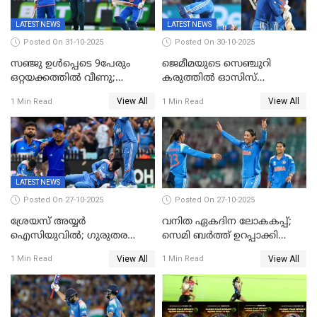
LATEST NEWS
LATEST NEWS
Posted On 31-10-2025
Posted On 30-10-2025
സഞ്ജു ഉൾപ്പെടെ 9പേരും
ജെമീമയുടെ സെഞ്ചുറി
ഒറ്റയക്കത്തിൽ വീണു;
കരുത്തിൽ ഓസിസ്
രണ്ടക്കം കടന്നത്അഭിഷേകും
റെക്കോർഡ് സ്കോർ
View All
View All
1 Min Read
1 Min Read
ഹര്‍ഷിതും മാത്രം;
തകർന്നു; അഞ്ച് വിക്കറ്റ്
മെല്‍ബണില്‍
ജയവുമായി ഇന്ത്യൻ
ഇന്ത്യയ്‌ക്കെതിരെ ഓസീസ്
വനിതകൾ ലോകകപ്പ്
ലക്ഷ്യം 126 റണ്‍സ്
കലാശപ്പോരിന്
LATEST NEWS
Posted On 27-10-2025
Posted On 27-10-2025
ശ്രേയസ് അയ്യര്‍
വനിത ഏകദിന ലോകകപ്പ്;
ഐസിയുവില്‍; ഗുരുതര
സെമി ബര്‍ത്ത് ഉറപ്പാക്കി
പരിക്ക്
ഇന്ത്യന്‍ വനിതകള്‍
View All
View All
1 Min Read
1 Min Read