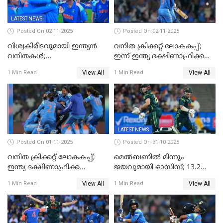
LATEST NEWS
Posted On 02-11-2025
Posted On 02-11-2025
വിശ്വകിരീടവുമായി ഇന്ത്യൻ
വനിത ക്രിക്കറ്റ് ലോകകപ്പ്;
വനിതകൾ;
ഇന്ന് ഇന്ത്യ ദക്ഷിണാഫ്രിക്ക
ദക്ഷിണാഫ്രിക്കയെ വീഴ്ത്തി
പോരാട്ടം
View All
View All
1 Min Read
1 Min Read
ഇന്ത്യയ്ക്ക് വനിതാ ക്രിക്കറ്റ്
ലോകകപ്പ്
LATEST NEWS
Posted On 01-11-2025
Posted On 31-10-2025
വനിത ക്രിക്കറ്റ് ലോകകപ്പ്;
മെൽബണിൽ മിന്നും
ഇന്ത്യ ദക്ഷിണാഫ്രിക്ക
ജയവുമായി ഓസിസ്; 13.2
പോരാട്ടം
ഓവറിൽ കളി തീർത്തു;
View All
View All
1 Min Read
1 Min Read
പരമ്പരയിൽ ലീഡ്