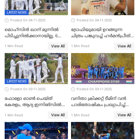
LATEST NEWS
Posted On 04-11-2025
Posted On 04-11-2025
മൊഹ്സിൻ ഖാന് മുന്നിൽ
ട്രോഫിയുമായി ഉറങ്ങുന്ന
പിടിച്ചുനിൽക്കാനായില്ല, 6
ചിത്രം പങ്കുവച്ച് ഹര്‍മന്‍പ്രീത്
വിക്കറ്റ്, കര്‍ണാടകക്കെതിരെ
കൗര്‍
View All
View All
1 Min Read
1 Min Read
കേരളത്തിന് ഇന്നിംഗ്സ്
തോല്‍വി
LATEST NEWS
Posted On 03-11-2025
Posted On 03-11-2025
ഫോളോ ഓൺ ചെയ്ത്
വനിതാ ക്രിക്കറ്റ് ടീമിന് വൻ
കേരളം, ആദ്യ ഇന്നിങ്സിൽ
പാരിതോഷികം പ്രഖ്യാപിച്ച്
238 റൺസിന് പുറത്ത്,
BCCI
View All
View All
1 Min Read
1 Min Read
രഞ്ജിയിൽ കർണാടകയ്ക്ക്
കൂറ്റൻ ലീഡ്