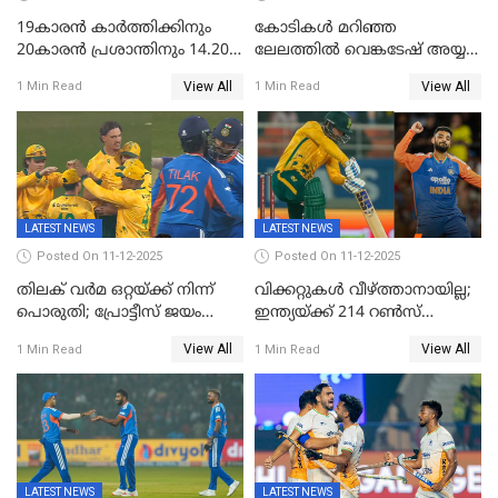
19കാരൻ കാർത്തിക്കിനും
കോടികൾ മറിഞ്ഞ
20കാരൻ പ്രശാന്തിനും 14.20
ലേലത്തിൽ വെങ്കടേഷ് അയ്യര്‍
കോടി; കശ്മീരി താരം 8.40
റോയല്‍ ചലഞ്ചേഴ്‌സ്
View All
View All
1 Min Read
1 Min Read
കോടിക്ക് ഡൽഹിയിൽ;
ബംഗളൂരുവില്‍; ക്വിന്റണ്‍ ഡി
മലയാളി താരം വിഘ്നേഷ്
കോക്ക് മുംബൈ
പുത്തുർ രാജസ്ഥാനിൽ
ഇന്ത്യന്‍സില്‍; 25കോടിക്ക്
കാമറൂൺ ഗ്രീൻ
കൊൽക്കത്തയിൽ
LATEST NEWS
LATEST NEWS
Posted On 11-12-2025
Posted On 11-12-2025
തിലക് വർമ ഒറ്റയ്ക്ക് നിന്ന്
വിക്കറ്റുകൾ വീഴ്ത്താനായില്ല;
പൊരുതി; പ്രോട്ടീസ് ജയം
ഇന്ത്യയ്ക്ക് 214 റൺസ്
പിടിച്ചെടുത്തു
വിജയലക്ഷ്യം; ക്വിന്റൻ
View All
View All
1 Min Read
1 Min Read
ഡികോക്ക് കസറി
LATEST NEWS
LATEST NEWS