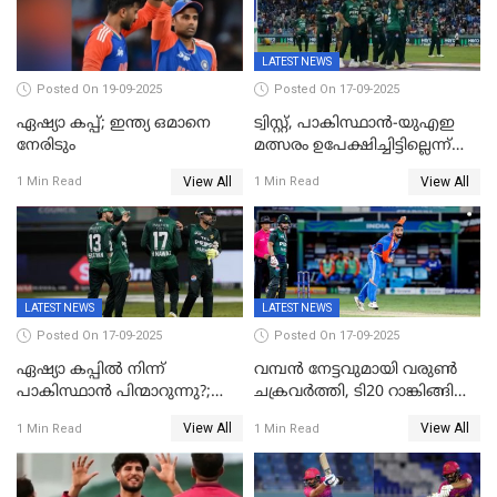
LATEST NEWS
Posted On 19-09-2025
Posted On 17-09-2025
ഏഷ്യാ കപ്പ്; ഇന്ത്യ ഒമാനെ
ട്വിസ്റ്റ്, പാകിസ്ഥാൻ-യുഎഇ
നേരിടും
മത്സരം ഉപേക്ഷിച്ചിട്ടില്ലെന്ന്
ഐസിസി; ഒരു മണിക്കൂറോളം
View All
View All
1 Min Read
1 Min Read
വൈകും; പാക് ടീം ഹോട്ടലിൽ
നിന്ന് ഇറങ്ങിയതായി റിപ്പോർട്ട്
LATEST NEWS
LATEST NEWS
Posted On 17-09-2025
Posted On 17-09-2025
ഏഷ്യാ കപ്പിൽ നിന്ന്
വമ്പൻ നേട്ടവുമായി വരുണ്‍
പാകിസ്ഥാൻ പിന്മാറുന്നു?;
ചക്രവർത്തി, ടി20 റാങ്കിങ്ങിൽ
ഇന്നത്തെ മത്സരം
ഒന്നാമത്; ബാറ്റർമാരിൽ
View All
View All
1 Min Read
1 Min Read
ബഹിഷ്കരിച്ചതായി റിപ്പോർട്ട്;
ഉൾപ്പെടെ നേട്ടങ്ങളുമായി
ഇതോടെ ടൂർണമെന്റിൽ നിന്ന്
ഇന്ത്യ
പുറത്താകും