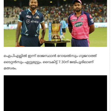
ഐപിഎല്ലില്‍ ഇന്ന് രാജസ്ഥാന്‍ റോയല്‍സും ഗുജറാത്ത്
ടൈറ്റന്‍സും ഏറ്റുമുട്ടും. വൈകിട്ട് 7.30ന് ജയ്പൂരിലാണ്
മത്സരം.