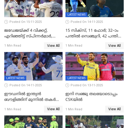
LATEST NEWS
Posted On 15-11-2025
Posted On 14-11-2025
ജഡേജയ്ക്ക് 4 വിക്കറ്റ്,
15 സിക്സ്, 11 ഫോർ; 32–ാം
എറിഞ്ഞിട്ട് സ്പിന്നർമാർ,
പന്തിൽ സെഞ്ച്വറി, 42 പന്തിൽ
രണ്ടാം ഇന്നിങ്സിലും പതറി
144; വൈഭവിന്റെ വെടിക്കെട്ട്
View All
View All
1 Min Read
1 Min Read
പ്രോട്ടീസ്
LATEST NEWS
LATEST NEWS
Posted On 14-11-2025
Posted On 13-11-2025
ഈഡനിൽ ഇന്ത്യൻ
ഇനി സഞ്ജു തലയോടൊപ്പം
ബൗളിങ്ങിന് മുന്നിൽ തകർന്ന്
CSKയിൽ
പ്രോട്ടീസ്; 159റൺസിന്‌
View All
View All
1 Min Read
1 Min Read
പുറത്ത്; ബുമ്രയ്ക്ക് അഞ്ച്
വിക്കറ്റ്