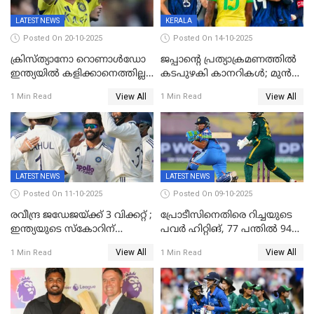
LATEST NEWS
KERALA
Posted On 20-10-2025
Posted On 14-10-2025
ക്രിസ്ത്യാനോ റൊണാൾഡോ
ജപ്പാന്റെ പ്രത്യാക്രമണത്തിൽ
ഇന്ത്യയിൽ കളിക്കാനെത്തില്ല;
കടപുഴകി കാനറികൾ; മുൻ
അൽ നസർ സ്ക്വാഡിൽ
ലോകചാമ്പ്യന്മാർക്കെതിരെ
View All
View All
1 Min Read
1 Min Read
ഉൾപ്പെടുത്തിയില്ല
ജപ്പാന്റെ ആദ്യ ജയം
LATEST NEWS
LATEST NEWS
Posted On 11-10-2025
Posted On 09-10-2025
രവീന്ദ്ര ജഡേജയ്ക്ക് 3 വിക്കറ്റ് ;
പ്രോടീസിനെതിരെ റിച്ചയുടെ
ഇന്ത്യയുടെ സ്കോറിന്
പവർ ഹിറ്റിങ്, 77 പന്തില്‍ 94
മുന്നിൽ വെസ്റ്റ് ഇന്‍ഡീസിന്
റണ്‍സ്, 252 റണ്‍സ്
View All
View All
1 Min Read
1 Min Read
നാല് വിക്കറ്റ് നഷ്ടം
ലക്ഷ്യമൊരുക്കി ഇന്ത്യ; 28
വര്‍ഷം പഴക്കമുള്ള ലോക
റെക്കോര്‍ഡ് തകര്‍ത്ത് സ്മൃതി