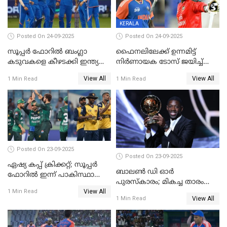
KERALA
Posted On 24-09-2025
Posted On 24-09-2025
സൂപ്പർ ഫോറിൽ ബംഗ്ലാ
ഫൈനലിലേക്ക് ഉന്നമിട്ട്
കടുവകളെ കീഴടക്കി ഇന്ത്യ
നിര്‍ണായക ടോസ് ജയിച്ച്
ഏഷ്യാ കപ്പ് ഫൈനലിൽ
ബംഗ്ലാദേശ്, ഏഷ്യാ കപ്പിൽ
View All
View All
1 Min Read
1 Min Read
ഇന്ത്യയ്ക്ക് ബാറ്റിംഗ്
Posted On 23-09-2025
Posted On 23-09-2025
ഏഷ്യ കപ്പ് ക്രിക്കറ്റ്; സൂപ്പര്‍
ബാലണ്‍ ഡി ഓര്‍
ഫോറിൽ ഇന്ന് പാകിസ്ഥാനും
പുരസ്‌കാരം; മികച്ച താരം
ശ്രീലങ്കയും ഏറ്റുമുട്ടും
View All
ഒസ്മാന്‍ ഡെംബല
1 Min Read
View All
1 Min Read