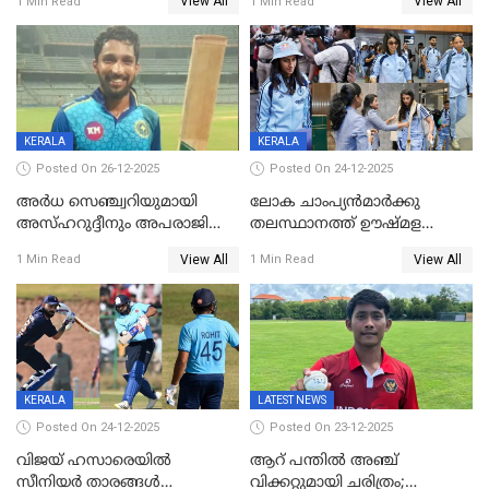
View All
View All
1 Min Read
1 Min Read
വനിതകള്‍ക്കെതിരായ ടി20
ടി20യിലും ശ്രീലങ്കയ്ക്ക്
പരമ്പര ഇന്ത്യക്ക്
ബാറ്റിംഗ് തകര്‍ച്ച; ഇന്ത്യയ്ക്ക്
വിജയലക്ഷ്യം 113 റൺസ്
KERALA
KERALA
Posted On 26-12-2025
Posted On 24-12-2025
അർധ സെഞ്ച്വറിയുമായി
ലോക ചാംപ്യൻമാർക്കു
അസ്ഹറുദ്ദീനും അപരാജിതും
തലസ്ഥാനത്ത് ഊഷ്മള
; കർണാടകക്കു മുന്നിൽ 285
സ്വീകരണം, കേരളത്തിലെ ഒരു
View All
View All
1 Min Read
1 Min Read
റൺസ് വിജയലക്ഷ്യമുയർത്തി
മത്സരം ജയിച്ചാൽ ഇന്ത്യയ്ക്കു
കേരളം
പരമ്പര
KERALA
LATEST NEWS
Posted On 24-12-2025
Posted On 23-12-2025
വിജയ് ഹസാരെയിൽ
ആറ് പന്തിൽ അഞ്ച്
സീനിയർ താരങ്ങൾ
വിക്കറ്റുമായി ചരിത്രം;