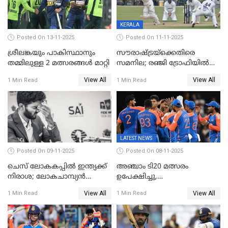
KERALA
Posted On 13-11-2025
Posted On 11-11-2025
ശ്രീലങ്കയും പാകിസ്ഥാനും
സൗരാഷ്ട്രയ്‌ക്കെതിരെ
തമ്മിലുള്ള 2 മത്സരങ്ങള്‍ മാറ്റി
സമനില; രഞ്ജി ട്രോഫിയിൽ
കേരളത്തിന് മൂന്ന് പോയിന്റ്
View All
View All
1 Min Read
1 Min Read
LATEST NEWS
Posted On 09-11-2025
Posted On 08-11-2025
ചെസ് ലോകകപ്പില്‍ ഇന്ത്യക്ക്
അഞ്ചാം ടി20 മത്സരം
നിരാശ; ലോകചാമ്പ്യന്‍
ഉപേക്ഷിച്ചു,
ഡി.ഗുകേഷ് പുറത്ത്
ഓസീസിനെതിരായ പരമ്പര
View All
View All
1 Min Read
1 Min Read
ജയിച്ച് ഇന്ത്യ