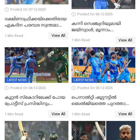
Posted On 07-12-2025
Posted On 06-12-2025
ദക്ഷിണാഫ്രിക്കയ്‌ക്കെതിരായ
കന്നി സെഞ്ച്വറിയുമായി
ഏകദിന പരമ്പര സ്വന്തമാക്കി
ജയ്‌സ്വാൾ; മൂന്നാം
ഇന്ത്യ
View All
ഏകദിനത്തിൽ
1 Min Read
View All
1 Min Read
പ്രോട്ടീസിനെതിരെ ജയം,
പരമ്പര
LATEST NEWS
LATEST NEWS
Posted On 06-12-2025
Posted On 05-12-2025
കൂറ്റൻ സ്കോറിലേക്ക് പോയ
പെനാൽറ്റി ഷൂട്ടൗട്ടിൽ
പ്രോട്ടീസ് പ്രസിദ്ധിനും
ബെൽജിയത്തെ പുറത്താക്കി;
കുൽദീപിനും മുന്നിൽ
ജൂനിയർ ഹോക്കി
View All
View All
1 Min Read
1 Min Read
അടിതെറ്റി, ഇന്ത്യക്ക് 271
ലോകകപ്പിൽ ഇന്ത്യ
റണ്‍സ് വിജയലക്ഷ്യം
സെമിയിൽ