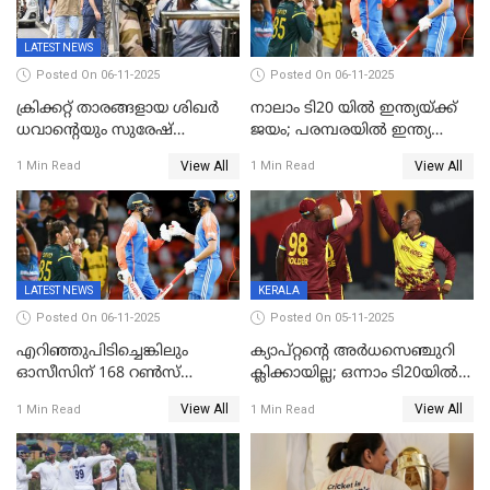
LATEST NEWS
Posted On 06-11-2025
Posted On 06-11-2025
ക്രിക്കറ്റ് താരങ്ങളായ ശിഖർ
നാലാം ടി20 യില്‍ ഇന്ത്യയ്ക്ക്
ധവാന്‍റെയും സുരേഷ്
ജയം; പരമ്പരയിൽ ഇന്ത്യ
റെയ്നയുടെയും സ്വത്ത്
മുന്നിൽ
View All
View All
1 Min Read
1 Min Read
കണ്ടുകെട്ടി
LATEST NEWS
KERALA
Posted On 06-11-2025
Posted On 05-11-2025
എറിഞ്ഞുപിടിച്ചെങ്കിലും
ക്യാപ്റ്റന്റെ അർധസെഞ്ചുറി
ഓസീസിന് 168 റൺസ്
ക്ലിക്കായില്ല; ഒന്നാം ടി20യിൽ
വിജയലക്ഷ്യം നൽകി ഇന്ത്യ
ന‍്യൂസിലൻഡിനെതിരേ
View All
View All
1 Min Read
1 Min Read
വിൻഡീസിന് ജയം