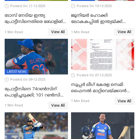
Posted On 11-12-2025
Posted On 10-12-2025
ടോസ് നേടിയ ഇന്ത്യ
ജൂനിയര്‍ ഹോക്കി
പ്രോട്ടീസിനെതിരെ ബോളിങ്
ലോകകപ്പിൽ ഇന്ത്യയ്ക്ക്
തെരഞ്ഞെടുത്തു
വെങ്കലം
View All
View All
1 Min Read
1 Min Read
LATEST NEWS
Posted On 07-12-2025
Posted On 09-12-2025
സൂപ്പർ ലീഗ് കേരള സെമി
പ്രോട്ടീസിനെ 74റൺസിന്‌
ഫൈനൽ മാറ്റിവെയ്ക്കാൻ
പൊളിച്ചടുക്കി; 101 റൺസിന്റെ
നിർദേശം
View All
വൻജയം, ടി20യിൽ 100
1 Min Read
View All
1 Min Read
വിക്കറ്റ് തികയ്ക്കുന്ന
താരമായി ബുമ്ര