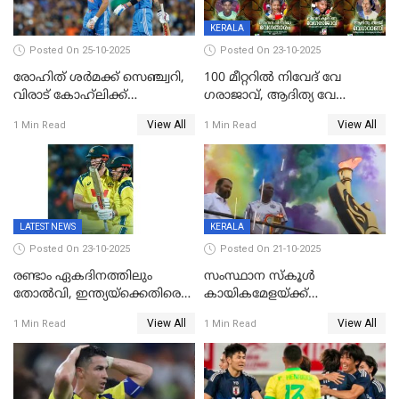
KERALA
Posted On 25-10-2025
Posted On 23-10-2025
രോഹിത് ശർമക്ക് സെഞ്ച്വറി,
100 മീറ്ററിൽ നിവേദ് വേ​
വിരാട് കോഹ്‍ലിക്ക്
ഗരാജാവ്, ആദിത്യ വേ​
അർധസെഞ്ച്വറി;
ഗറാണി;ജൂനിയർ
View All
View All
1 Min Read
1 Min Read
മുൻനായകരുടെ മികവിൽ
ബോയ്സിലും സബ്‌ജൂനിയർ
ഓസീസിനെതിരെ ഉജ്ജ്വല
ഗേൾസിലും റെക്കോർഡോടെ
ജയം
സ്വർണം, ദേവപ്രിയ 87ലെ
റെക്കോർഡ് തിരുത്തി
LATEST NEWS
KERALA
Posted On 23-10-2025
Posted On 21-10-2025
രണ്ടാം ഏകദിനത്തിലും
സംസ്ഥാന സ്കൂൾ
തോൽവി, ഇന്ത്യയ്‌ക്കെതിരെ
കായികമേളയ്ക്ക്
പരമ്പര നേടി ഓസ്‌ട്രേലിയ
തിരിതെളിഞ്ഞു; സ്കൂൾ
View All
View All
1 Min Read
1 Min Read
ഒളിംപിക്‌സിന്റെ ഉദ്‌ഘാടനം
നിർവഹിച്ച് ധനമന്ത്രി K N
ബാലഗോപാൽ;ദീപശിഖ
തെളിയിച്ച് I M വിജയൻ