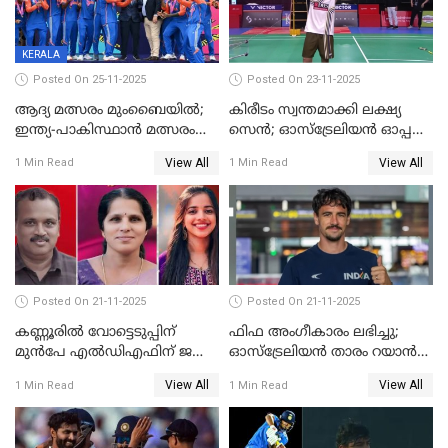
KERALA
Posted On 25-11-2025
Posted On 23-11-2025
ആദ്യ മത്സരം മുംബൈയിൽ;
കിരീടം സ്വന്തമാക്കി ലക്ഷ്യ
ഇന്ത്യ-പാകിസ്ഥാൻ മത്സരം
സെന്‍; ഓസ്ട്രേലിയന്‍ ഓപ്പണ്‍
ഫെബ്രുവരി 15ന്; ടി20
ബാഡ്മിൻ്റൺ
View All
View All
1 Min Read
1 Min Read
ലോകകപ്പിന്‍റെ മത്സരക്രമം
പ്രഖ്യാപിച്ചു
Posted On 21-11-2025
Posted On 21-11-2025
കണ്ണൂരിൽ വോട്ടെടുപ്പിന്
ഫിഫ അംഗീകാരം ലഭിച്ചു;
മുൻപേ എൽഡിഎഫിന് ജയം;
ഓസ്‌ട്രേലിയന്‍ താരം റയാന്‍
മലപ്പട്ടത്തും ആന്തൂരും എതിർ
വില്ല്യംസിന് ഇനി
View All
View All
1 Min Read
1 Min Read
സ്ഥാനാർഥികളില്ല
നീലക്കുപ്പായത്തില്‍ കളിക്കാം