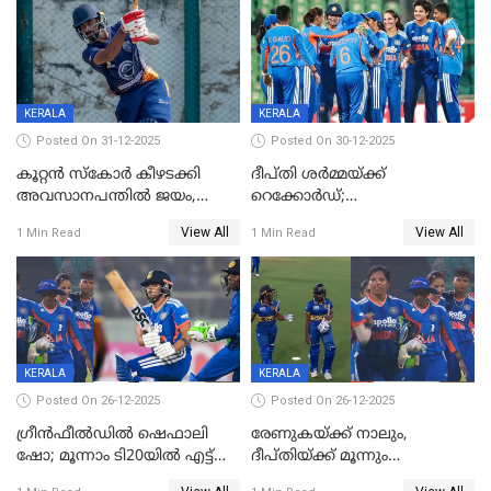
KERALA
KERALA
Posted On 31-12-2025
Posted On 30-12-2025
കൂറ്റൻ സ്കോർ കീഴടക്കി
ദീപ്തി ശർമ്മയ്ക്ക്
അവസാനപന്തിൽ ജയം,
റെക്കോർഡ്;
കേരളത്തിന് ഹാപ്പി ന്യൂഇയർ
ശ്രീലങ്കയ്ക്കെതിരായ വനിതാ
View All
View All
1 Min Read
1 Min Read
ടി20 പരമ്പര തൂത്തുവാരി
ഇന്ത്യ
KERALA
KERALA
Posted On 26-12-2025
Posted On 26-12-2025
ഗ്രീന്‍ഫീല്‍ഡില്‍ ഷെഫാലി
രേണുകയ്ക്ക് നാലും,
ഷോ; മൂന്നാം ടി20യിൽ എട്ട്
ദീപ്തിയ്ക്ക് മൂന്നും
വിക്കറ്റ് ജയം; ശ്രീലങ്കന്‍
വിക്കറ്റുകൾ,മൂന്നാം വനിതാ