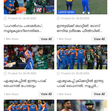
LATEST NEWS
Posted On 26-09-2025
Posted On 26-09-2025
‘പഹൽഗാം പരാമർശം’;
ഇന്ത്യയ്ക്ക് ബാറ്റിങ്: ടോസ്
സൂര്യകുമാറിനെതിരേ
നേടിയ ശ്രീലങ്ക ഫീൽഡിങ്
ഐസിസി നടപടി, പാക് താരം
തെരഞ്ഞെടുത്തു
View All
View All
1 Min Read
1 Min Read
ഹാരിസ് റൗഫിനും പിഴ ശിക്ഷ
Posted On 26-09-2025
Posted On 25-09-2025
ഏഷ്യാകപ്പില്‍ ഇന്ത്യ-പാക്
ഏഷ്യാകപ്പ് ക്രിക്കറ്റിൽ ഇന്ത്യ-
ഫൈനല്‍ പോരാട്ടം
പാക് ഫൈനല്‍; സൂപ്പർ
ഫോറിൽ ബംഗ്ലാദേശിനെ
View All
View All
1 Min Read
1 Min Read
തോൽപിച്ച് പാകിസ്ഥാൻ