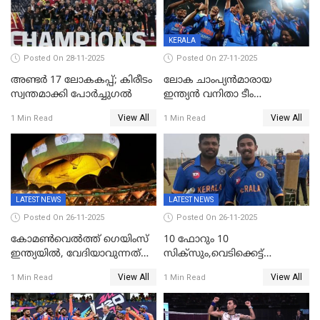
KERALA
Posted On 28-11-2025
Posted On 27-11-2025
അണ്ടര്‍ 17 ലോകകപ്പ്; കിരീടം
ലോക ചാംപ്യൻമാരായ
സ്വന്തമാക്കി പോര്‍ച്ചുഗല്‍
ഇന്ത്യൻ വനിതാ ടീം
കേരളത്തിൽ കളിക്കും; 3 ടി20
View All
View All
1 Min Read
1 Min Read
മത്സരങ്ങൾ ​ഗ്രീൻഫീൽഡിൽ
LATEST NEWS
LATEST NEWS
Posted On 26-11-2025
Posted On 26-11-2025
കോമൺവെൽത്ത് ഗെയിംസ്
10 ഫോറും 10
ഇന്ത്യയിൽ, വേദിയാവുന്നത്
സിക്‌സും,വെടിക്കെട്ട്
അഹമ്മദാബാദ്
സെഞ്ചുറിയുമായി രോഹന്‍,
View All
View All
1 Min Read
1 Min Read
അര്‍ധ സെഞ്ചുറിയുമായി
സഞ്ജു; ഒഡിഷയെ 10
വിക്കറ്റിന് തകര്‍ത്ത് കേരളം