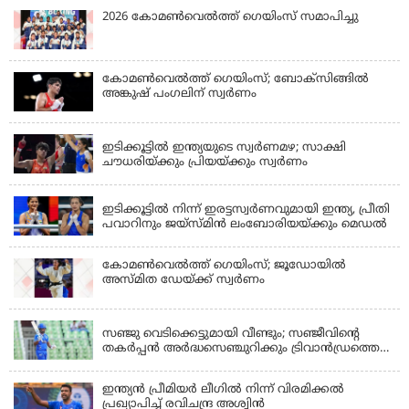
2026 കോമണ്‍വെല്‍ത്ത് ഗെയിംസ് സമാപിച്ചു
കോമണ്‍വെല്‍ത്ത് ഗെയിംസ്; ബോക്‌സിങ്ങില്‍
അങ്കുഷ് പംഗലിന് സ്വര്‍ണം
LATEST NEWS
ഇടിക്കൂട്ടിൽ ഇന്ത്യയുടെ സ്വർണമഴ; സാക്ഷി
ചൗധരിയ്ക്കും പ്രിയയ്ക്കും സ്വർണം
LATEST NEWS
ഇടിക്കൂട്ടിൽ നിന്ന് ഇരട്ടസ്വർണവുമായി ഇന്ത്യ, പ്രീതി
പവാറിനും ജയ്സ്മിന്‍ ലംബോരിയയ്ക്കും മെഡൽ
കോമണ്‍വെല്‍ത്ത് ഗെയിംസ്; ജൂഡോയിൽ
അസ്മിത ഡേയ്ക്ക് സ്വർണം
KERALA
സഞ്ജു വെടിക്കെട്ടുമായി വീണ്ടും; സഞ്ജീവിന്‍റെ
തകർപ്പൻ അർദ്ധസെഞ്ചുറിക്കും ട്രിവാൻഡ്രത്തെ
രക്ഷിക്കാനായില്ല, കൊച്ചി ബ്ലൂ ടൈഗേഴ്സിനു ജയം
ഇന്ത്യന്‍ പ്രീമിയര്‍ ലീഗില്‍ നിന്ന് വിരമിക്കല്‍
പ്രഖ്യാപിച്ച് രവിചന്ദ്ര അശ്വിന്‍