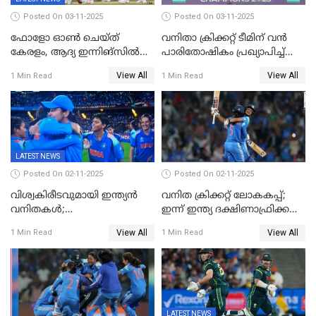
Posted On 03-11-2025
Posted On 03-11-2025
ഫോളോ ഓൺ ചെയ്ത്
വനിതാ ക്രിക്കറ്റ് ടീമിന് വൻ
കേരളം, ആദ്യ ഇന്നിങ്സിൽ
പാരിതോഷികം പ്രഖ്യാപിച്ച്
238 റൺസിന് പുറത്ത്,
BCCI
View All
View All
1 Min Read
1 Min Read
രഞ്ജിയിൽ കർണാടകയ്ക്ക്
കൂറ്റൻ ലീഡ്
LATEST NEWS
Posted On 02-11-2025
Posted On 02-11-2025
വിശ്വകിരീടവുമായി ഇന്ത്യൻ
വനിത ക്രിക്കറ്റ് ലോകകപ്പ്;
വനിതകൾ;
ഇന്ന് ഇന്ത്യ ദക്ഷിണാഫ്രിക്ക
ദക്ഷിണാഫ്രിക്കയെ വീഴ്ത്തി
പോരാട്ടം
View All
View All
1 Min Read
1 Min Read
ഇന്ത്യയ്ക്ക് വനിതാ ക്രിക്കറ്റ്
ലോകകപ്പ്
LATEST NEWS