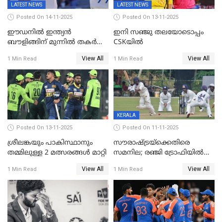
LATEST NEWS
LATEST NEWS
Posted On 14-11-2025
Posted On 13-11-2025
ഈഡനിൽ ഇന്ത്യൻ
ഇനി സഞ്ജു തലയോടൊപ്പം
ബൗളിങ്ങിന് മുന്നിൽ തകർന്ന്
CSKയിൽ
പ്രോട്ടീസ്; 159റൺസിന്‌
View All
View All
1 Min Read
1 Min Read
പുറത്ത്; ബുമ്രയ്ക്ക് അഞ്ച്
വിക്കറ്റ്
KERALA
Posted On 13-11-2025
Posted On 11-11-2025
ശ്രീലങ്കയും പാകിസ്ഥാനും
സൗരാഷ്ട്രയ്‌ക്കെതിരെ
തമ്മിലുള്ള 2 മത്സരങ്ങള്‍ മാറ്റി
സമനില; രഞ്ജി ട്രോഫിയിൽ
കേരളത്തിന് മൂന്ന് പോയിന്റ്
View All
View All
1 Min Read
1 Min Read