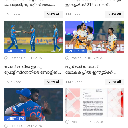
പൊരുതി; പ്രോട്ടീസ് ജയം
ഇന്ത്യയ്ക്ക് 214 റൺസ്
പിടിച്ചെടുത്തു
വിജയലക്ഷ്യം; ക്വിന്റൻ
View All
View All
1 Min Read
1 Min Read
ഡികോക്ക് കസറി
LATEST NEWS
LATEST NEWS
Posted On 11-12-2025
Posted On 10-12-2025
ടോസ് നേടിയ ഇന്ത്യ
ജൂനിയര്‍ ഹോക്കി
പ്രോട്ടീസിനെതിരെ ബോളിങ്
ലോകകപ്പിൽ ഇന്ത്യയ്ക്ക്
തെരഞ്ഞെടുത്തു
വെങ്കലം
View All
View All
1 Min Read
1 Min Read
LATEST NEWS
Posted On 07-12-2025
Posted On 09-12-2025