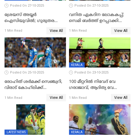
Posted On 27-10-2025
Posted On 27-10-2025
ശ്രേയസ് അയ്യര്‍
വനിത ഏകദിന ലോകകപ്പ്;
ഐസിയുവില്‍; ഗുരുതര
സെമി ബര്‍ത്ത് ഉറപ്പാക്കി
പരിക്ക്
ഇന്ത്യന്‍ വനിതകള്‍
View All
View All
1 Min Read
1 Min Read
KERALA
Posted On 25-10-2025
Posted On 23-10-2025
രോഹിത് ശർമക്ക് സെഞ്ച്വറി,
100 മീറ്ററിൽ നിവേദ് വേ​
വിരാട് കോഹ്‍ലിക്ക്
ഗരാജാവ്, ആദിത്യ വേ​
അർധസെഞ്ച്വറി;
ഗറാണി;ജൂനിയർ
View All
View All
1 Min Read
1 Min Read
മുൻനായകരുടെ മികവിൽ
ബോയ്സിലും സബ്‌ജൂനിയർ
ഓസീസിനെതിരെ ഉജ്ജ്വല
ഗേൾസിലും റെക്കോർഡോടെ
ജയം
സ്വർണം, ദേവപ്രിയ 87ലെ
റെക്കോർഡ് തിരുത്തി
LATEST NEWS
KERALA