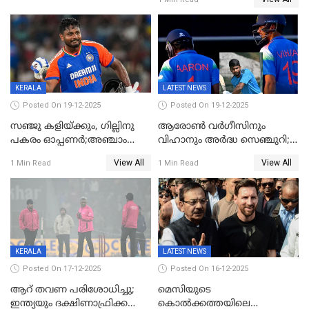
പ്രഖ്യാപിച്ച് ബി.സി.സി.ഐ
KERALA
LATEST NEWS
Posted On 19-12-2025
Posted On 19-12-2025
സഞ്ജു കളിയ്ക്കും, ഗില്ലിനു
ആരോൺ വർഗീസിനും
പകരം ഓപ്പണർ;അഞ്ചാം
വിഹാനും അർദ്ധ സെഞ്ചുറി;
ട്വന്റി20യിൽ ഇന്ത്യൻ ടീമിൽ 3
അണ്ടര്‍ 19 ഏഷ്യാ കപ്പിൽ
View All
View All
1 Min Read
1 Min Read
മാറ്റം
ഇന്ത്യ ഫൈനലിൽ
KERALA
LATEST NEWS
Posted On 17-12-2025
Posted On 16-12-2025
ആറ് തവണ പരിശോധിച്ചു;
മെസിയുടെ
ഇന്ത്യയും ദക്ഷിണാഫ്രിക്കയും
കൊൽക്കത്തയിലെ