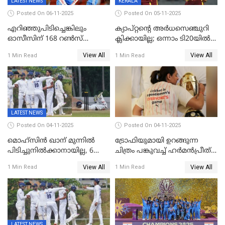
LATEST NEWS
KERALA
Posted On 06-11-2025
Posted On 05-11-2025
എറിഞ്ഞുപിടിച്ചെങ്കിലും
ക്യാപ്റ്റന്റെ അർധസെഞ്ചുറി
ഓസീസിന് 168 റൺസ്
ക്ലിക്കായില്ല; ഒന്നാം ടി20യിൽ
വിജയലക്ഷ്യം നൽകി ഇന്ത്യ
ന‍്യൂസിലൻഡിനെതിരേ
View All
View All
1 Min Read
1 Min Read
വിൻഡീസിന് ജയം
LATEST NEWS
Posted On 04-11-2025
Posted On 04-11-2025
മൊഹ്സിൻ ഖാന് മുന്നിൽ
ട്രോഫിയുമായി ഉറങ്ങുന്ന
പിടിച്ചുനിൽക്കാനായില്ല, 6
ചിത്രം പങ്കുവച്ച് ഹര്‍മന്‍പ്രീത്
വിക്കറ്റ്, കര്‍ണാടകക്കെതിരെ
കൗര്‍
View All
View All
1 Min Read
1 Min Read
കേരളത്തിന് ഇന്നിംഗ്സ്
തോല്‍വി
LATEST NEWS