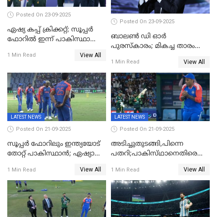
Posted On 23-09-2025
Posted On 23-09-2025
ഏഷ്യ കപ്പ് ക്രിക്കറ്റ്; സൂപ്പര്‍
ബാലണ്‍ ഡി ഓര്‍
ഫോറിൽ ഇന്ന് പാകിസ്ഥാനും
പുരസ്‌കാരം; മികച്ച താരം
ശ്രീലങ്കയും ഏറ്റുമുട്ടും
View All
ഒസ്മാന്‍ ഡെംബല
1 Min Read
View All
1 Min Read
LATEST NEWS
LATEST NEWS
Posted On 21-09-2025
Posted On 21-09-2025
സൂപ്പർ ഫോറിലും ഇന്ത്യയോട്
അടിച്ചുതുടങ്ങി,പിന്നെ
തോറ്റ് പാകിസ്ഥാൻ; ഏഷ്യാ
പതറി;പാകിസ്‌ഥാനെതിരെ
കപ്പിൽ വിജയഭേരി തുടർന്ന്
ഇന്ത്യക്ക് 172 റൺസ്
View All
View All
1 Min Read
1 Min Read
ഇന്ത്യ, അഭിഷേക് ശർമ്മയ്ക്ക്
വിജയലക്ഷ്യം
അർദ്ധ സെഞ്ച്വറി