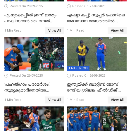
Posted On 28-09-2025
Posted On 27-09-2025
ഏഷ്യാക്കപ്പില്‍ ഇന്ന് ഇന്ത്യ-
ഏഷ്യാ കപ്പ്; സൂപ്പർ ഫോറിലെ
പാകിസ്ഥാന്‍ ഫൈനല്‍
അവസാന മത്സരത്തിൽ
പോരാട്ടം
ഇന്ത്യയ്ക്ക് ജയം
View All
View All
1 Min Read
1 Min Read
LATEST NEWS
Posted On 26-09-2025
Posted On 26-09-2025
‘പഹൽഗാം പരാമർശം’;
ഇന്ത്യയ്ക്ക് ബാറ്റിങ്: ടോസ്
സൂര്യകുമാറിനെതിരേ
നേടിയ ശ്രീലങ്ക ഫീൽഡിങ്
ഐസിസി നടപടി, പാക് താരം
തെരഞ്ഞെടുത്തു
View All
View All
1 Min Read
1 Min Read
ഹാരിസ് റൗഫിനും പിഴ ശിക്ഷ