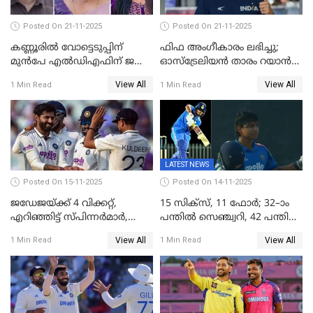
Posted On 21-11-2025
Posted On 21-11-2025
കണ്ണൂരിൽ വോട്ടെടുപ്പിന്
ഫിഫ അംഗീകാരം ലഭിച്ചു;
മുൻപേ എൽഡിഎഫിന് ജയം;
ഓസ്‌ട്രേലിയന്‍ താരം റയാന്‍
മലപ്പട്ടത്തും ആന്തൂരും എതിർ
വില്ല്യംസിന് ഇനി
View All
View All
1 Min Read
1 Min Read
സ്ഥാനാർഥികളില്ല
നീലക്കുപ്പായത്തില്‍ കളിക്കാം
LATEST NEWS
Posted On 15-11-2025
Posted On 14-11-2025
ജഡേജയ്ക്ക് 4 വിക്കറ്റ്,
15 സിക്സ്, 11 ഫോർ; 32–ാം
എറിഞ്ഞിട്ട് സ്പിന്നർമാർ,
പന്തിൽ സെഞ്ച്വറി, 42 പന്തിൽ
രണ്ടാം ഇന്നിങ്സിലും പതറി
144; വൈഭവിന്റെ വെടിക്കെട്ട്
View All
View All
1 Min Read
1 Min Read
പ്രോട്ടീസ്