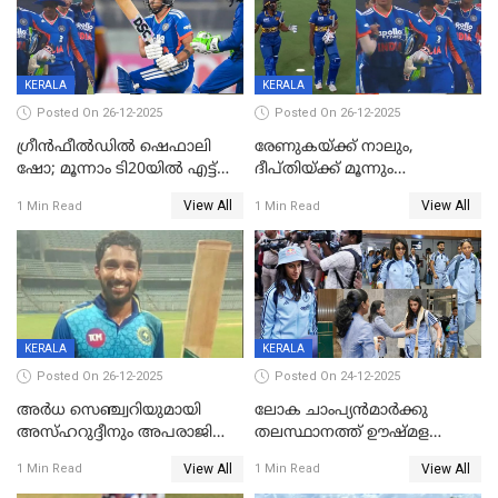
KERALA
KERALA
Posted On 26-12-2025
Posted On 26-12-2025
ഗ്രീന്‍ഫീല്‍ഡില്‍ ഷെഫാലി
രേണുകയ്ക്ക് നാലും,
ഷോ; മൂന്നാം ടി20യിൽ എട്ട്
ദീപ്തിയ്ക്ക് മൂന്നും
വിക്കറ്റ് ജയം; ശ്രീലങ്കന്‍
വിക്കറ്റുകൾ,മൂന്നാം വനിതാ
View All
View All
1 Min Read
1 Min Read
വനിതകള്‍ക്കെതിരായ ടി20
ടി20യിലും ശ്രീലങ്കയ്ക്ക്
പരമ്പര ഇന്ത്യക്ക്
ബാറ്റിംഗ് തകര്‍ച്ച; ഇന്ത്യയ്ക്ക്
വിജയലക്ഷ്യം 113 റൺസ്
KERALA
KERALA
Posted On 26-12-2025
Posted On 24-12-2025
അർധ സെഞ്ച്വറിയുമായി
ലോക ചാംപ്യൻമാർക്കു
അസ്ഹറുദ്ദീനും അപരാജിതും
തലസ്ഥാനത്ത് ഊഷ്മള
; കർണാടകക്കു മുന്നിൽ 285
സ്വീകരണം, കേരളത്തിലെ ഒരു
View All
View All
1 Min Read
1 Min Read
റൺസ് വിജയലക്ഷ്യമുയർത്തി
മത്സരം ജയിച്ചാൽ ഇന്ത്യയ്ക്കു