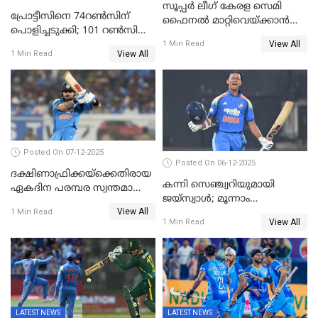
സൂപ്പർ ലീഗ് കേരള സെമി
പ്രോട്ടീസിനെ 74റൺസിന്‌
ഫൈനൽ മാറ്റിവെയ്ക്കാൻ
പൊളിച്ചടുക്കി; 101 റൺസിന്റെ
നിർദേശം
View All
വൻജയം, ടി20യിൽ 100
1 Min Read
View All
1 Min Read
വിക്കറ്റ് തികയ്ക്കുന്ന
താരമായി ബുമ്ര
Posted On 07-12-2025
Posted On 06-12-2025
ദക്ഷിണാഫ്രിക്കയ്‌ക്കെതിരായ
കന്നി സെഞ്ച്വറിയുമായി
ഏകദിന പരമ്പര സ്വന്തമാക്കി
ജയ്‌സ്വാൾ; മൂന്നാം
ഇന്ത്യ
View All
ഏകദിനത്തിൽ
1 Min Read
View All
1 Min Read
പ്രോട്ടീസിനെതിരെ ജയം,
പരമ്പര
LATEST NEWS
LATEST NEWS