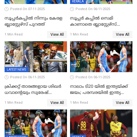
KERALA
Posted On 07-11-2025
Posted On 06-11-2025
സൂപ്പര്‍കപ്പില്‍ നിന്നും കേരള
സൂപ്പർ കപ്പിൽ സെമി
ബ്ലാസ്റ്റേഴ്‌സ് പുറത്ത്
കാണാതെ ബ്ലാസ്റ്റേഴ്സ്
പുറത്ത്
View All
View All
1 Min Read
1 Min Read
LATEST NEWS
Posted On 06-11-2025
Posted On 06-11-2025
ക്രിക്കറ്റ് താരങ്ങളായ ശിഖർ
നാലാം ടി20 യില്‍ ഇന്ത്യയ്ക്ക്
ധവാന്‍റെയും സുരേഷ്
ജയം; പരമ്പരയിൽ ഇന്ത്യ
റെയ്നയുടെയും സ്വത്ത്
മുന്നിൽ
View All
View All
1 Min Read
1 Min Read
കണ്ടുകെട്ടി