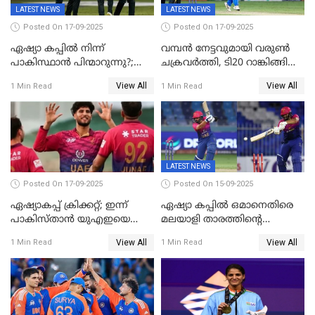
LATEST NEWS
LATEST NEWS
Posted On 17-09-2025
Posted On 17-09-2025
ഏഷ്യാ കപ്പിൽ നിന്ന്
വമ്പൻ നേട്ടവുമായി വരുണ്‍
പാകിസ്ഥാൻ പിന്മാറുന്നു?;
ചക്രവർത്തി, ടി20 റാങ്കിങ്ങിൽ
ഇന്നത്തെ മത്സരം
ഒന്നാമത്; ബാറ്റർമാരിൽ
View All
View All
1 Min Read
1 Min Read
ബഹിഷ്കരിച്ചതായി റിപ്പോർട്ട്;
ഉൾപ്പെടെ നേട്ടങ്ങളുമായി
ഇതോടെ ടൂർണമെന്റിൽ നിന്ന്
ഇന്ത്യ
പുറത്താകും
LATEST NEWS
Posted On 17-09-2025
Posted On 15-09-2025
ഏഷ്യാകപ്പ് ക്രിക്കറ്റ്; ഇന്ന്
ഏഷ്യാ കപ്പിൽ ഒമാനെതിരെ
പാകിസ്താന്‍ യുഎഇയെ
മലയാളി താരത്തിന്റെ
നേരിടും
അടിച്ചുപൊളി ബാറ്റിംഗ്;
View All
View All
1 Min Read
1 Min Read
UAEക്ക് വേണ്ടി അർദ്ധ
സെഞ്ചുറി; ഒമാനെതിരെ UAE
യ്ക്ക് മികച്ച ടോട്ടൽ