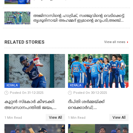
KERALA
അജിനാസിന്റെ ഹാട്രിക്, സഞ്ജുവിന്റെ വെടിക്കെട്ട്;
തൃശൂരിനായി അഹമ്മദ് ഇമ്രാന്റെ മറുപടി,അഞ്ച്
വിക്കറ്റ് ജയവുമായി ടൈറ്റൻസ്
RELATED STORIES
View all news
KERALA
KERALA
Posted On 31-12-2025
Posted On 30-12-2025
കൂറ്റൻ സ്കോർ കീഴടക്കി
ദീപ്തി ശർമ്മയ്ക്ക്
അവസാനപന്തിൽ ജയം,
റെക്കോർഡ്;
കേരളത്തിന് ഹാപ്പി ന്യൂഇയർ
ശ്രീലങ്കയ്ക്കെതിരായ വനിതാ
View All
View All
1 Min Read
1 Min Read
ടി20 പരമ്പര തൂത്തുവാരി
ഇന്ത്യ