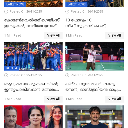
LATEST NEWS
LATEST NEWS
Posted On 26-11-2025
Posted On 26-11-2025
കോമൺവെൽത്ത് ഗെയിംസ്
10 ഫോറും 10
ഇന്ത്യയിൽ, വേദിയാവുന്നത്
സിക്‌സും,വെടിക്കെട്ട്
അഹമ്മദാബാദ്
സെഞ്ചുറിയുമായി രോഹന്‍,
View All
View All
1 Min Read
1 Min Read
അര്‍ധ സെഞ്ചുറിയുമായി
സഞ്ജു; ഒഡിഷയെ 10
വിക്കറ്റിന് തകര്‍ത്ത് കേരളം
KERALA
Posted On 25-11-2025
Posted On 23-11-2025
ആദ്യ മത്സരം മുംബൈയിൽ;
കിരീടം സ്വന്തമാക്കി ലക്ഷ്യ
ഇന്ത്യ-പാകിസ്ഥാൻ മത്സരം
സെന്‍; ഓസ്ട്രേലിയന്‍ ഓപ്പണ്‍
ഫെബ്രുവരി 15ന്; ടി20
ബാഡ്മിൻ്റൺ
View All
View All
1 Min Read
1 Min Read
ലോകകപ്പിന്‍റെ മത്സരക്രമം
പ്രഖ്യാപിച്ചു