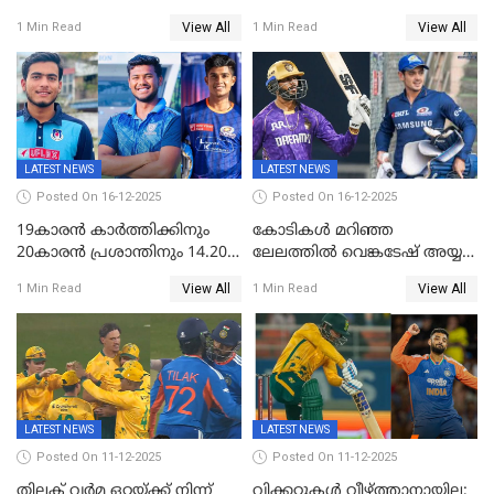
തമ്മിലുള്ള നാലാം ട്വന്റി20
പരിപാടിക്കിടെയുണ്ടായ
View All
View All
1 Min Read
1 Min Read
ഉപേക്ഷിച്ചു
സംഘർഷം: കായിക മന്ത്രി
അരൂപ് ബിശ്വാസ് രാജിവച്ചു
LATEST NEWS
LATEST NEWS
Posted On 16-12-2025
Posted On 16-12-2025
19കാരൻ കാർത്തിക്കിനും
കോടികൾ മറിഞ്ഞ
20കാരൻ പ്രശാന്തിനും 14.20
ലേലത്തിൽ വെങ്കടേഷ് അയ്യര്‍
കോടി; കശ്മീരി താരം 8.40
റോയല്‍ ചലഞ്ചേഴ്‌സ്
View All
View All
1 Min Read
1 Min Read
കോടിക്ക് ഡൽഹിയിൽ;
ബംഗളൂരുവില്‍; ക്വിന്റണ്‍ ഡി
മലയാളി താരം വിഘ്നേഷ്
കോക്ക് മുംബൈ
പുത്തുർ രാജസ്ഥാനിൽ
ഇന്ത്യന്‍സില്‍; 25കോടിക്ക്
കാമറൂൺ ഗ്രീൻ
കൊൽക്കത്തയിൽ
LATEST NEWS
LATEST NEWS
Posted On 11-12-2025
Posted On 11-12-2025
തിലക് വർമ ഒറ്റയ്ക്ക് നിന്ന്
വിക്കറ്റുകൾ വീഴ്ത്താനായില്ല;