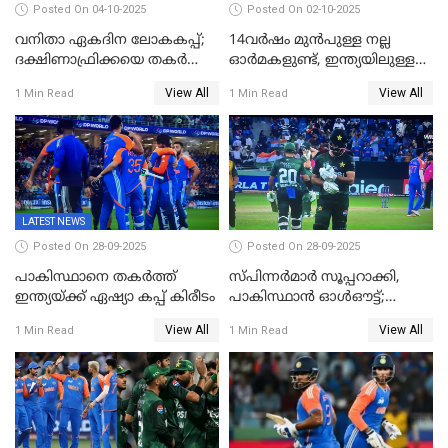
Posted On 04-10-2025
Posted On 02-10-2025
വനിതാ ഏകദിന ലോകകപ്പ്;
14വർഷം മുൻപുള്ള നല്ല
ദക്ഷിണാഫ്രിക്കയെ തകർത്ത്
ഓർമകളുണ്ട്, ഇന്ത്യയിലുള്ള
ഇംഗ്ലണ്ട്
അവരെ കാണാൻ
View All
View All
1 Min Read
1 Min Read
കാത്തിരിക്കുന്നു; വരവ്
സ്ഥിരീകരിച്ച് മെസി
LATEST NEWS
Posted On 28-09-2025
Posted On 28-09-2025
പാകിസ്ഥാനെ തകർത്ത്
സ്പിന്നർമാർ സൂപ്പറാക്കി,
ഇന്ത്യയ്ക്ക് ഏഷ്യാ കപ്പ് കിരീടം
പാകിസ്ഥാൻ ഓൾഔട്ട്;
ഇന്ത്യക്ക് 147 റൺസ്
View All
View All
1 Min Read
1 Min Read
വിജയലക്ഷ്യം, കുൽദീപിന് 4
വിക്കറ്റ്