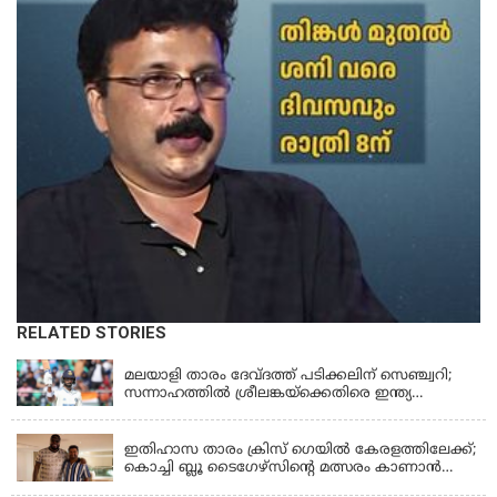
RELATED STORIES
KERALA
മലയാളി താരം ദേവ്ദത്ത് പടിക്കലിന് സെഞ്ച്വറി;
സന്നാഹത്തില്‍ ശ്രീലങ്കയ്‌ക്കെതിരെ ഇന്ത്യ
പൊരുതുന്നു
KERALA
ഇതിഹാസ താരം ക്രിസ് ഗെയിൽ കേരളത്തിലേക്ക്;
കൊച്ചി ബ്ലൂ ടൈഗേഴ്സിന്റെ മത്സരം കാണാൻ
എത്തും