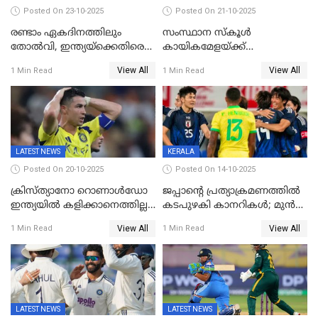
Posted On 23-10-2025
Posted On 21-10-2025
രണ്ടാം ഏകദിനത്തിലും
സംസ്ഥാന സ്കൂൾ
തോൽവി, ഇന്ത്യയ്‌ക്കെതിരെ
കായികമേളയ്ക്ക്
പരമ്പര നേടി ഓസ്‌ട്രേലിയ
തിരിതെളിഞ്ഞു; സ്കൂൾ
View All
View All
1 Min Read
1 Min Read
ഒളിംപിക്‌സിന്റെ ഉദ്‌ഘാടനം
നിർവഹിച്ച് ധനമന്ത്രി K N
ബാലഗോപാൽ;ദീപശിഖ
തെളിയിച്ച് I M വിജയൻ
LATEST NEWS
KERALA
Posted On 20-10-2025
Posted On 14-10-2025
ക്രിസ്ത്യാനോ റൊണാൾഡോ
ജപ്പാന്റെ പ്രത്യാക്രമണത്തിൽ
ഇന്ത്യയിൽ കളിക്കാനെത്തില്ല;
കടപുഴകി കാനറികൾ; മുൻ
അൽ നസർ സ്ക്വാഡിൽ
ലോകചാമ്പ്യന്മാർക്കെതിരെ
View All
View All
1 Min Read
1 Min Read
ഉൾപ്പെടുത്തിയില്ല
ജപ്പാന്റെ ആദ്യ ജയം
LATEST NEWS
LATEST NEWS