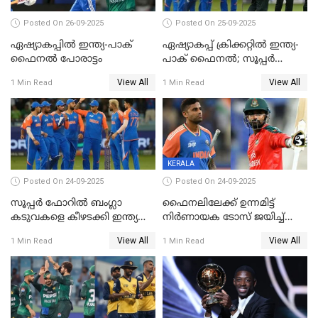
Posted On 26-09-2025
Posted On 25-09-2025
ഏഷ്യാകപ്പില്‍ ഇന്ത്യ-പാക്
ഏഷ്യാകപ്പ് ക്രിക്കറ്റിൽ ഇന്ത്യ-
ഫൈനല്‍ പോരാട്ടം
പാക് ഫൈനല്‍; സൂപ്പർ
ഫോറിൽ ബംഗ്ലാദേശിനെ
View All
View All
1 Min Read
1 Min Read
തോൽപിച്ച് പാകിസ്ഥാൻ
KERALA
Posted On 24-09-2025
Posted On 24-09-2025
സൂപ്പർ ഫോറിൽ ബംഗ്ലാ
ഫൈനലിലേക്ക് ഉന്നമിട്ട്
കടുവകളെ കീഴടക്കി ഇന്ത്യ
നിര്‍ണായക ടോസ് ജയിച്ച്
ഏഷ്യാ കപ്പ് ഫൈനലിൽ
ബംഗ്ലാദേശ്, ഏഷ്യാ കപ്പിൽ
View All
View All
1 Min Read
1 Min Read
ഇന്ത്യയ്ക്ക് ബാറ്റിംഗ്