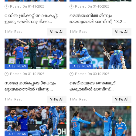
Posted On 01-11-2025
Posted On 31-10-2025
വനിത ക്രിക്കറ്റ് ലോകകപ്പ്;
മെൽബണിൽ മിന്നും
ഇന്ത്യ ദക്ഷിണാഫ്രിക്ക
ജയവുമായി ഓസിസ്; 13.2
പോരാട്ടം
ഓവറിൽ കളി തീർത്തു;
View All
View All
1 Min Read
1 Min Read
പരമ്പരയിൽ ലീഡ്
LATEST NEWS
LATEST NEWS
Posted On 31-10-2025
Posted On 30-10-2025
സഞ്ജു ഉൾപ്പെടെ 9പേരും
ജെമീമയുടെ സെഞ്ചുറി
ഒറ്റയക്കത്തിൽ വീണു;
കരുത്തിൽ ഓസിസ്
രണ്ടക്കം കടന്നത്അഭിഷേകും
റെക്കോർഡ് സ്കോർ
View All
View All
1 Min Read
1 Min Read
ഹര്‍ഷിതും മാത്രം;
തകർന്നു; അഞ്ച് വിക്കറ്റ്
മെല്‍ബണില്‍
ജയവുമായി ഇന്ത്യൻ
ഇന്ത്യയ്‌ക്കെതിരെ ഓസീസ്
വനിതകൾ ലോകകപ്പ്
ലക്ഷ്യം 126 റണ്‍സ്
കലാശപ്പോരിന്
LATEST NEWS