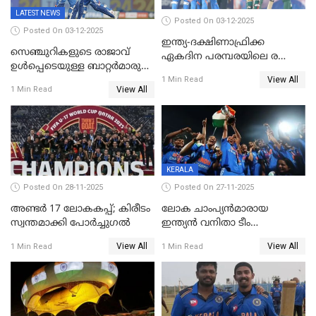
LATEST NEWS
Posted On 03-12-2025
Posted On 03-12-2025
ഇന്ത്യ-ദക്ഷിണാഫ്രിക്ക
സെഞ്ചുറികളുടെ രാജാവ്
ഏകദിന പരമ്പരയിലെ രണ്ടാം
ഉൾപ്പെടെയുള്ള ബാറ്റർമാരുടെ
മത്സരം ഇന്ന്
View All
ആറാട്ട്; പ്രോട്ടീസിനെതിരെ
1 Min Read
View All
1 Min Read
ഇന്ത്യയ്ക്ക് 358 റൺസ്
KERALA
Posted On 28-11-2025
Posted On 27-11-2025
അണ്ടര്‍ 17 ലോകകപ്പ്; കിരീടം
ലോക ചാംപ്യൻമാരായ
സ്വന്തമാക്കി പോര്‍ച്ചുഗല്‍
ഇന്ത്യൻ വനിതാ ടീം
കേരളത്തിൽ കളിക്കും; 3 ടി20
View All
View All
1 Min Read
1 Min Read
മത്സരങ്ങൾ ​ഗ്രീൻഫീൽഡിൽ