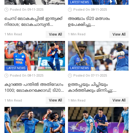
LATEST NEWS
Posted On 09-11-2025
Posted On 08-11-2025
ചെസ് ലോകകപ്പില്‍ ഇന്ത്യക്ക്
അഞ്ചാം ടി20 മത്സരം
നിരാശ; ലോകചാമ്പ്യന്‍
ഉപേക്ഷിച്ചു,
ഡി.ഗുകേഷ് പുറത്ത്
ഓസീസിനെതിരായ പരമ്പര
View All
View All
1 Min Read
1 Min Read
ജയിച്ച് ഇന്ത്യ
LATEST NEWS
LATEST NEWS
Posted On 08-11-2025
Posted On 07-11-2025
കുറഞ്ഞ പന്തിൽ അതിവേഗം
ഉത്തപ്പയും ചിപ്ലിയും
1000; ലോകറെക്കോഡ്; ടി20
കാർത്തിക്കും മിന്നിച്ചു;
ക്രിക്കറ്റില്‍
പാക്കിസ്ഥാനെ തകർത്ത്
View All
View All
1 Min Read
1 Min Read
അപൂര്‍വനേട്ടവുമായി
ഇന്ത്യ; ഹോങ്കോങ് സിക്സസ്
അഭിഷേക് ശർമ
ക്രിക്കറ്റ് ടൂർണമെന്റിൽ ജയം