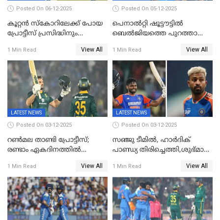
Posted On 06-12-2025
Posted On 05-12-2025
കൂറ്റൻ സ്കോറിലേക്ക് പോയ
പെനാൽറ്റി ഷൂട്ടൗട്ടിൽ
പ്രോട്ടീസ് പ്രസിദ്ധിനും
ബെൽജിയത്തെ പുറത്താക്കി;
കുൽദീപിനും മുന്നിൽ
ജൂനിയർ ഹോക്കി
View All
View All
1 Min Read
1 Min Read
അടിതെറ്റി, ഇന്ത്യക്ക് 271
ലോകകപ്പിൽ ഇന്ത്യ
റണ്‍സ് വിജയലക്ഷ്യം
സെമിയിൽ
LATEST NEWS
LATEST NEWS
Posted On 03-12-2025
Posted On 03-12-2025
റണ്‍മല താണ്ടി പ്രോട്ടീസ്;
സഞ്ജു ടീമില്‍, ഹാര്‍ദിക്
രണ്ടാം ഏകദിനത്തില്‍
പാണ്ഡ്യ തിരിച്ചെത്തി,​ശുഭ്മാൻ
ഇന്ത്യക്ക് തോല്‍വി, പരമ്പര
ഗിൽ കളിക്കും, ജയ്സ്വാൾ
View All
View All
1 Min Read
1 Min Read
ഒപ്പത്തിനൊപ്പം
ഇല്ല;
ദക്ഷിണാഫ്രിക്കയ്‌ക്കെതിരായ
ടി20 പരമ്പരയ്ക്കുള്ള ഇന്ത്യന്‍
ടീമിനെ പ്രഖ്യാപിച്ചു