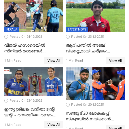
കേരളം
പരമ്പര
KERALA
LATEST NEWS
Posted On 24-12-2025
Posted On 23-12-2025
വിജയ് ഹസാരെയിൽ
ആറ് പന്തിൽ അഞ്ച്
സീനിയർ താരങ്ങൾ
വിക്കറ്റുമായി ചരിത്രം;
സെഞ്ച്വറിയുമായി കസറി;
ക്രിക്കറ്റിൽ അപൂർവ
View All
View All
1 Min Read
1 Min Read
സച്ചിന്‍റെ റെക്കോഡ് മറികടന്ന്
റെക്കോഡുമായി
കോഹ്‌ലി, രോഹിത്
ഇന്തോനേഷ്യൻ താരം
വാർണർക്കൊപ്പം
Posted On 23-12-2025
Posted On 20-12-2025
ഇന്ത്യ ശ്രീലങ്ക വനിതാ ട്വന്റി
സഞ്ജു ടി20 ലോകകപ്പ്
ട്വന്റി പരമ്പരയിലെ രണ്ടാം
സ്‌ക്വാഡിൽ,നയിക്കാൻ
മത്സരം ഇന്ന്
View All
സൂര്യകുമാർ, ഇന്ത്യൻ ടീമിനെ
1 Min Read
View All
1 Min Read