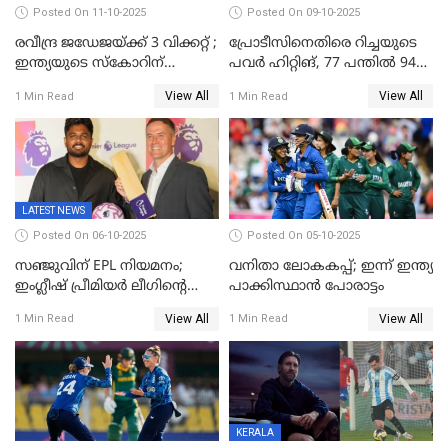
Posted On 11-10-2025
Posted On 09-10-2025
രവീന്ദ്ര ജഡേജയ്ക്ക് 3 വിക്കറ്റ് ;
പ്രോടീസിനെതിരെ റിച്ചയുടെ
ഇന്ത്യയുടെ സ്കോറിന്
പവർ ഹിറ്റിങ്, 77 പന്തില്‍ 94
മുന്നിൽ വെസ്റ്റ് ഇന്‍ഡീസിന്
റണ്‍സ്, 252 റണ്‍സ്
View All
View All
1 Min Read
1 Min Read
നാല് വിക്കറ്റ് നഷ്ടം
ലക്ഷ്യമൊരുക്കി ഇന്ത്യ; 28
വര്‍ഷം പഴക്കമുള്ള ലോക
റെക്കോര്‍ഡ് തകര്‍ത്ത് സ്മൃതി
LATEST NEWS
Posted On 06-10-2025
Posted On 05-10-2025
സഞ്ജുവിന് EPL നിയമനം;
വനിതാ ലോകകപ്പ്; ഇന്ന് ഇന്ത്യ
ഇംഗ്ലീഷ് പ്രീമിയര്‍ ലീഗിന്‍റെ
പാക്കിസ്ഥാന്‍ പോരാട്ടം
ഇന്ത്യയിലെ ബ്രാന്‍ഡ്
View All
View All
1 Min Read
1 Min Read
അംബാസഡര്‍
KERALA