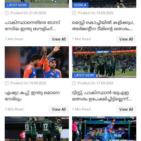
LATEST NEWS
KERALA
Posted On 21-09-2025
Posted On 19-09-2025
പാകിസ്ഥാനെതിരെ ടോസ്
മെസ്സി കൊച്ചിയിൽ കളിക്കും!,
നേടിയ ഇന്ത്യ ബൗളിംഗ്
അർജന്റീന ടീമിന്റെ മത്സരം
തെരഞ്ഞെടുത്തു
കലൂർ സ്റ്റേഡിയത്തിൽ
View All
View All
1 Min Read
1 Min Read
നടത്താൻ ആലോചന
LATEST NEWS
Posted On 19-09-2025
Posted On 17-09-2025
ഏഷ്യാ കപ്പ്; ഇന്ത്യ ഒമാനെ
ട്വിസ്റ്റ്, പാകിസ്ഥാൻ-യുഎഇ
നേരിടും
മത്സരം ഉപേക്ഷിച്ചിട്ടില്ലെന്ന്
ഐസിസി; ഒരു മണിക്കൂറോളം
View All
View All
1 Min Read
1 Min Read
വൈകും; പാക് ടീം ഹോട്ടലിൽ
നിന്ന് ഇറങ്ങിയതായി റിപ്പോർട്ട്