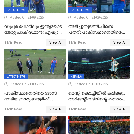
LATEST NEWS
LATEST NEWS
Posted On 21-09-2025
Posted On 21-09-2025
സൂപ്പർ ഫോറിലും ഇന്ത്യയോട്
അടിച്ചുതുടങ്ങി,പിന്നെ
തോറ്റ് പാകിസ്ഥാൻ; ഏഷ്യാ
പതറി;പാകിസ്‌ഥാനെതിരെ
കപ്പിൽ വിജയഭേരി തുടർന്ന്
ഇന്ത്യക്ക് 172 റൺസ്
View All
View All
1 Min Read
1 Min Read
ഇന്ത്യ, അഭിഷേക് ശർമ്മയ്ക്ക്
വിജയലക്ഷ്യം
അർദ്ധ സെഞ്ച്വറി
LATEST NEWS
KERALA
Posted On 21-09-2025
Posted On 19-09-2025
പാകിസ്ഥാനെതിരെ ടോസ്
മെസ്സി കൊച്ചിയിൽ കളിക്കും!,
നേടിയ ഇന്ത്യ ബൗളിംഗ്
അർജന്റീന ടീമിന്റെ മത്സരം
തെരഞ്ഞെടുത്തു
കലൂർ സ്റ്റേഡിയത്തിൽ
View All
View All
1 Min Read
1 Min Read
നടത്താൻ ആലോചന