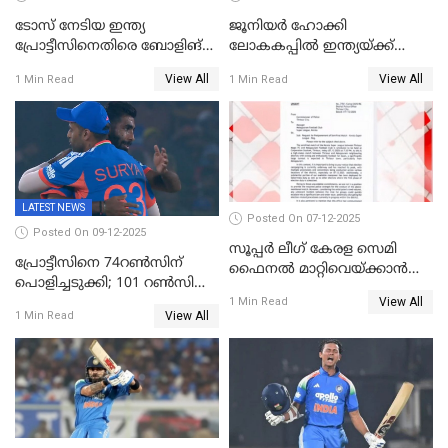
ടോസ് നേടിയ ഇന്ത്യ
ജൂനിയര്‍ ഹോക്കി
പ്രോട്ടീസിനെതിരെ ബോളിങ്
ലോകകപ്പിൽ ഇന്ത്യയ്ക്ക്
തെരഞ്ഞെടുത്തു
വെങ്കലം
View All
View All
1 Min Read
1 Min Read
LATEST NEWS
Posted On 07-12-2025
Posted On 09-12-2025
സൂപ്പർ ലീഗ് കേരള സെമി
പ്രോട്ടീസിനെ 74റൺസിന്‌
ഫൈനൽ മാറ്റിവെയ്ക്കാൻ
പൊളിച്ചടുക്കി; 101 റൺസിന്റെ
നിർദേശം
View All
വൻജയം, ടി20യിൽ 100
1 Min Read
View All
1 Min Read
വിക്കറ്റ് തികയ്ക്കുന്ന
താരമായി ബുമ്ര