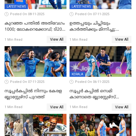
LATEST NEWS
LATEST NEWS
Posted On 08-11-2025
Posted On 07-11-2025
കുറഞ്ഞ പന്തിൽ അതിവേഗം
ഉത്തപ്പയും ചിപ്ലിയും
1000; ലോകറെക്കോഡ്; ടി20
കാർത്തിക്കും മിന്നിച്ചു;
ക്രിക്കറ്റില്‍
പാക്കിസ്ഥാനെ തകർത്ത്
View All
View All
1 Min Read
1 Min Read
അപൂര്‍വനേട്ടവുമായി
ഇന്ത്യ; ഹോങ്കോങ് സിക്സസ്
അഭിഷേക് ശർമ
ക്രിക്കറ്റ് ടൂർണമെന്റിൽ ജയം
KERALA
Posted On 07-11-2025
Posted On 06-11-2025
സൂപ്പര്‍കപ്പില്‍ നിന്നും കേരള
സൂപ്പർ കപ്പിൽ സെമി
ബ്ലാസ്റ്റേഴ്‌സ് പുറത്ത്
കാണാതെ ബ്ലാസ്റ്റേഴ്സ്
പുറത്ത്
View All
View All
1 Min Read
1 Min Read