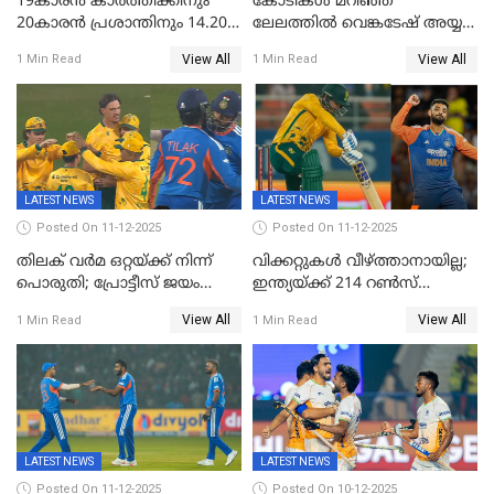
19കാരൻ കാർത്തിക്കിനും
കോടികൾ മറിഞ്ഞ
20കാരൻ പ്രശാന്തിനും 14.20
ലേലത്തിൽ വെങ്കടേഷ് അയ്യര്‍
കോടി; കശ്മീരി താരം 8.40
റോയല്‍ ചലഞ്ചേഴ്‌സ്
View All
View All
1 Min Read
1 Min Read
കോടിക്ക് ഡൽഹിയിൽ;
ബംഗളൂരുവില്‍; ക്വിന്റണ്‍ ഡി
മലയാളി താരം വിഘ്നേഷ്
കോക്ക് മുംബൈ
പുത്തുർ രാജസ്ഥാനിൽ
ഇന്ത്യന്‍സില്‍; 25കോടിക്ക്
കാമറൂൺ ഗ്രീൻ
കൊൽക്കത്തയിൽ
LATEST NEWS
LATEST NEWS
Posted On 11-12-2025
Posted On 11-12-2025
തിലക് വർമ ഒറ്റയ്ക്ക് നിന്ന്
വിക്കറ്റുകൾ വീഴ്ത്താനായില്ല;
പൊരുതി; പ്രോട്ടീസ് ജയം
ഇന്ത്യയ്ക്ക് 214 റൺസ്
പിടിച്ചെടുത്തു
വിജയലക്ഷ്യം; ക്വിന്റൻ
View All
View All
1 Min Read
1 Min Read
ഡികോക്ക് കസറി
LATEST NEWS
LATEST NEWS
Posted On 11-12-2025
Posted On 10-12-2025