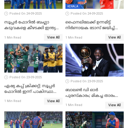
KERALA
Posted On 24-09-2025
Posted On 24-09-2025
സൂപ്പർ ഫോറിൽ ബംഗ്ലാ
ഫൈനലിലേക്ക് ഉന്നമിട്ട്
കടുവകളെ കീഴടക്കി ഇന്ത്യ
നിര്‍ണായക ടോസ് ജയിച്ച്
ഏഷ്യാ കപ്പ് ഫൈനലിൽ
ബംഗ്ലാദേശ്, ഏഷ്യാ കപ്പിൽ
View All
View All
1 Min Read
1 Min Read
ഇന്ത്യയ്ക്ക് ബാറ്റിംഗ്
Posted On 23-09-2025
Posted On 23-09-2025
ഏഷ്യ കപ്പ് ക്രിക്കറ്റ്; സൂപ്പര്‍
ബാലണ്‍ ഡി ഓര്‍
ഫോറിൽ ഇന്ന് പാകിസ്ഥാനും
പുരസ്‌കാരം; മികച്ച താരം
ശ്രീലങ്കയും ഏറ്റുമുട്ടും
View All
ഒസ്മാന്‍ ഡെംബല
1 Min Read
View All
1 Min Read