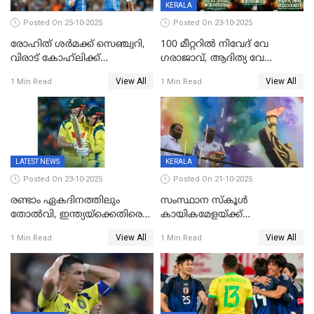
KERALA
Posted On 25-10-2025
Posted On 23-10-2025
രോഹിത് ശർമക്ക് സെഞ്ച്വറി,
100 മീറ്ററിൽ നിവേദ് വേ​
വിരാട് കോഹ്‍ലിക്ക്
ഗരാജാവ്, ആദിത്യ വേ​
അർധസെഞ്ച്വറി;
ഗറാണി;ജൂനിയർ
View All
View All
1 Min Read
1 Min Read
മുൻനായകരുടെ മികവിൽ
ബോയ്സിലും സബ്‌ജൂനിയർ
ഓസീസിനെതിരെ ഉജ്ജ്വല
ഗേൾസിലും റെക്കോർഡോടെ
ജയം
സ്വർണം, ദേവപ്രിയ 87ലെ
റെക്കോർഡ് തിരുത്തി
LATEST NEWS
KERALA
Posted On 23-10-2025
Posted On 21-10-2025
രണ്ടാം ഏകദിനത്തിലും
സംസ്ഥാന സ്കൂൾ
തോൽവി, ഇന്ത്യയ്‌ക്കെതിരെ
കായികമേളയ്ക്ക്
പരമ്പര നേടി ഓസ്‌ട്രേലിയ
തിരിതെളിഞ്ഞു; സ്കൂൾ
View All
View All
1 Min Read
1 Min Read
ഒളിംപിക്‌സിന്റെ ഉദ്‌ഘാടനം
നിർവഹിച്ച് ധനമന്ത്രി K N
ബാലഗോപാൽ;ദീപശിഖ
തെളിയിച്ച് I M വിജയൻ