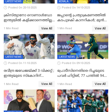
LATEST NEWS
KERALA
Posted On 20-10-2025
Posted On 14-10-2025
ക്രിസ്ത്യാനോ റൊണാൾഡോ
ജപ്പാന്റെ പ്രത്യാക്രമണത്തിൽ
ഇന്ത്യയിൽ കളിക്കാനെത്തില്ല;
കടപുഴകി കാനറികൾ; മുൻ
അൽ നസർ സ്ക്വാഡിൽ
ലോകചാമ്പ്യന്മാർക്കെതിരെ
View All
View All
1 Min Read
1 Min Read
ഉൾപ്പെടുത്തിയില്ല
ജപ്പാന്റെ ആദ്യ ജയം
LATEST NEWS
LATEST NEWS
Posted On 11-10-2025
Posted On 09-10-2025
രവീന്ദ്ര ജഡേജയ്ക്ക് 3 വിക്കറ്റ് ;
പ്രോടീസിനെതിരെ റിച്ചയുടെ
ഇന്ത്യയുടെ സ്കോറിന്
പവർ ഹിറ്റിങ്, 77 പന്തില്‍ 94
മുന്നിൽ വെസ്റ്റ് ഇന്‍ഡീസിന്
റണ്‍സ്, 252 റണ്‍സ്
View All
View All
1 Min Read
1 Min Read
നാല് വിക്കറ്റ് നഷ്ടം
ലക്ഷ്യമൊരുക്കി ഇന്ത്യ; 28
വര്‍ഷം പഴക്കമുള്ള ലോക
റെക്കോര്‍ഡ് തകര്‍ത്ത് സ്മൃതി