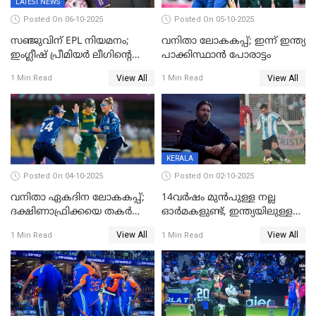
LATEST NEWS
Posted On 06-10-2025
Posted On 05-10-2025
സഞ്ജുവിന് EPL നിയമനം;
വനിതാ ലോകകപ്പ്; ഇന്ന് ഇന്ത്യ
ഇംഗ്ലീഷ് പ്രീമിയര്‍ ലീഗിന്‍റെ
പാക്കിസ്ഥാന്‍ പോരാട്ടം
ഇന്ത്യയിലെ ബ്രാന്‍ഡ്
View All
View All
1 Min Read
1 Min Read
അംബാസഡര്‍
KERALA
Posted On 04-10-2025
Posted On 02-10-2025
വനിതാ ഏകദിന ലോകകപ്പ്;
14വർഷം മുൻപുള്ള നല്ല
ദക്ഷിണാഫ്രിക്കയെ തകർത്ത്
ഓർമകളുണ്ട്, ഇന്ത്യയിലുള്ള
ഇംഗ്ലണ്ട്
അവരെ കാണാൻ
View All
View All
1 Min Read
1 Min Read
കാത്തിരിക്കുന്നു; വരവ്
സ്ഥിരീകരിച്ച് മെസി