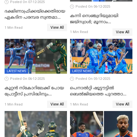
Posted On 07-12-2025
Posted On 06-12-2025
ദക്ഷിണാഫ്രിക്കയ്‌ക്കെതിരായ
കന്നി സെഞ്ച്വറിയുമായി
ഏകദിന പരമ്പര സ്വന്തമാക്കി
ജയ്‌സ്വാൾ; മൂന്നാം
ഇന്ത്യ
View All
ഏകദിനത്തിൽ
1 Min Read
View All
1 Min Read
പ്രോട്ടീസിനെതിരെ ജയം,
പരമ്പര
LATEST NEWS
LATEST NEWS
Posted On 06-12-2025
Posted On 05-12-2025
കൂറ്റൻ സ്കോറിലേക്ക് പോയ
പെനാൽറ്റി ഷൂട്ടൗട്ടിൽ
പ്രോട്ടീസ് പ്രസിദ്ധിനും
ബെൽജിയത്തെ പുറത്താക്കി;
കുൽദീപിനും മുന്നിൽ
ജൂനിയർ ഹോക്കി
View All
View All
1 Min Read
1 Min Read
അടിതെറ്റി, ഇന്ത്യക്ക് 271
ലോകകപ്പിൽ ഇന്ത്യ
റണ്‍സ് വിജയലക്ഷ്യം
സെമിയിൽ