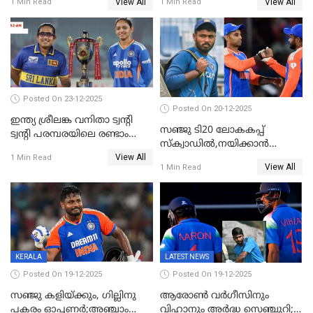
View All
View All
1 Min Read
1 Min Read
സച്ചിന്‍റെ റെക്കോഡ് മറികടന്ന്
റെക്കോഡുമായി
കോഹ്‌ലി, രോഹിത്
ഇന്തോനേഷ്യൻ താരം
വാർണർക്കൊപ്പം
Posted On 23-12-2025
Posted On 20-12-2025
ഇന്ത്യ ശ്രീലങ്ക വനിതാ ട്വന്റി
സഞ്ജു ടി20 ലോകകപ്പ്
ട്വന്റി പരമ്പരയിലെ രണ്ടാം
സ്‌ക്വാഡിൽ,നയിക്കാൻ
മത്സരം ഇന്ന്
View All
സൂര്യകുമാർ, ഇന്ത്യൻ ടീമിനെ
1 Min Read
View All
1 Min Read
പ്രഖ്യാപിച്ച് ബി.സി.സി.ഐ
KERALA
LATEST NEWS
Posted On 19-12-2025
Posted On 19-12-2025
സഞ്ജു കളിയ്ക്കും, ഗില്ലിനു
ആരോൺ വർഗീസിനും
പകരം ഓപ്പണർ;അഞ്ചാം
വിഹാനും അർദ്ധ സെഞ്ചുറി;