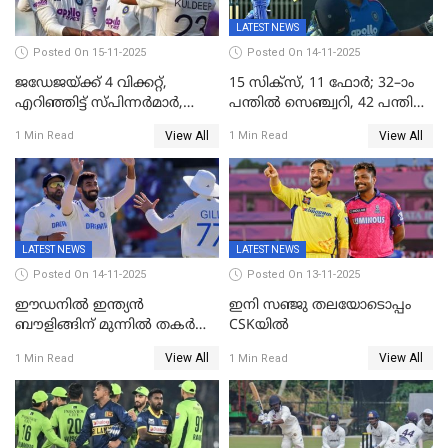
LATEST NEWS
Posted On 15-11-2025
Posted On 14-11-2025
ജഡേജയ്ക്ക് 4 വിക്കറ്റ്,
15 സിക്സ്, 11 ഫോർ; 32–ാം
എറിഞ്ഞിട്ട് സ്പിന്നർമാർ,
പന്തിൽ സെഞ്ച്വറി, 42 പന്തിൽ
രണ്ടാം ഇന്നിങ്സിലും പതറി
144; വൈഭവിന്റെ വെടിക്കെട്ട്
View All
View All
1 Min Read
1 Min Read
പ്രോട്ടീസ്
LATEST NEWS
LATEST NEWS
Posted On 14-11-2025
Posted On 13-11-2025
ഈഡനിൽ ഇന്ത്യൻ
ഇനി സഞ്ജു തലയോടൊപ്പം
ബൗളിങ്ങിന് മുന്നിൽ തകർന്ന്
CSKയിൽ
പ്രോട്ടീസ്; 159റൺസിന്‌
View All
View All
1 Min Read
1 Min Read
പുറത്ത്; ബുമ്രയ്ക്ക് അഞ്ച്
വിക്കറ്റ്