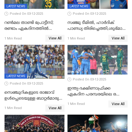
LATEST NEWS
LATEST NEWS
Posted On 03-12-2025
Posted On 03-12-2025
റണ്‍മല താണ്ടി പ്രോട്ടീസ്;
സഞ്ജു ടീമില്‍, ഹാര്‍ദിക്
രണ്ടാം ഏകദിനത്തില്‍
പാണ്ഡ്യ തിരിച്ചെത്തി,​ശുഭ്മാൻ
ഇന്ത്യക്ക് തോല്‍വി, പരമ്പര
ഗിൽ കളിക്കും, ജയ്സ്വാൾ
View All
View All
1 Min Read
1 Min Read
ഒപ്പത്തിനൊപ്പം
ഇല്ല;
ദക്ഷിണാഫ്രിക്കയ്‌ക്കെതിരായ
ടി20 പരമ്പരയ്ക്കുള്ള ഇന്ത്യന്‍
ടീമിനെ പ്രഖ്യാപിച്ചു
LATEST NEWS
Posted On 03-12-2025
Posted On 03-12-2025
ഇന്ത്യ-ദക്ഷിണാഫ്രിക്ക
സെഞ്ചുറികളുടെ രാജാവ്
ഏകദിന പരമ്പരയിലെ രണ്ടാം
ഉൾപ്പെടെയുള്ള ബാറ്റർമാരുടെ
മത്സരം ഇന്ന്
View All
ആറാട്ട്; പ്രോട്ടീസിനെതിരെ
1 Min Read
View All
1 Min Read
ഇന്ത്യയ്ക്ക് 358 റൺസ്