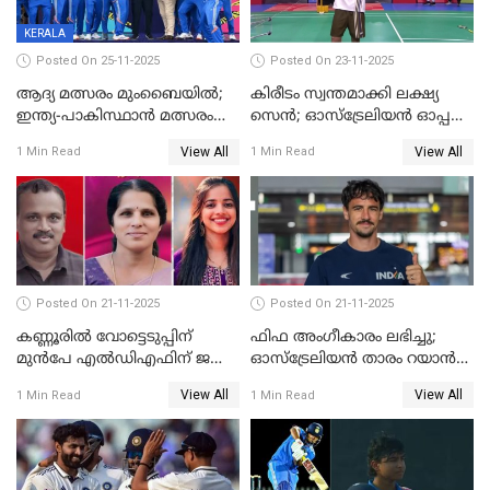
KERALA
Posted On 25-11-2025
Posted On 23-11-2025
ആദ്യ മത്സരം മുംബൈയിൽ;
കിരീടം സ്വന്തമാക്കി ലക്ഷ്യ
ഇന്ത്യ-പാകിസ്ഥാൻ മത്സരം
സെന്‍; ഓസ്ട്രേലിയന്‍ ഓപ്പണ്‍
ഫെബ്രുവരി 15ന്; ടി20
ബാഡ്മിൻ്റൺ
View All
View All
1 Min Read
1 Min Read
ലോകകപ്പിന്‍റെ മത്സരക്രമം
പ്രഖ്യാപിച്ചു
Posted On 21-11-2025
Posted On 21-11-2025
കണ്ണൂരിൽ വോട്ടെടുപ്പിന്
ഫിഫ അംഗീകാരം ലഭിച്ചു;
മുൻപേ എൽഡിഎഫിന് ജയം;
ഓസ്‌ട്രേലിയന്‍ താരം റയാന്‍
മലപ്പട്ടത്തും ആന്തൂരും എതിർ
വില്ല്യംസിന് ഇനി
View All
View All
1 Min Read
1 Min Read
സ്ഥാനാർഥികളില്ല
നീലക്കുപ്പായത്തില്‍ കളിക്കാം