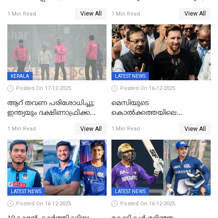
ട്വന്റി20യിൽ ഇന്ത്യൻ ടീമിൽ 3
അണ്ടര്‍ 19 ഏഷ്യാ കപ്പിൽ
View All
View All
1 Min Read
1 Min Read
മാറ്റം
ഇന്ത്യ ഫൈനലിൽ
KERALA
LATEST NEWS
Posted On 17-12-2025
Posted On 16-12-2025
ആറ് തവണ പരിശോധിച്ചു;
മെസിയുടെ
ഇന്ത്യയും ദക്ഷിണാഫ്രിക്കയും
കൊൽക്കത്തയിലെ
തമ്മിലുള്ള നാലാം ട്വന്റി20
പരിപാടിക്കിടെയുണ്ടായ
View All
View All
1 Min Read
1 Min Read
ഉപേക്ഷിച്ചു
സംഘർഷം: കായിക മന്ത്രി
അരൂപ് ബിശ്വാസ് രാജിവച്ചു
LATEST NEWS
LATEST NEWS
Posted On 16-12-2025
Posted On 16-12-2025