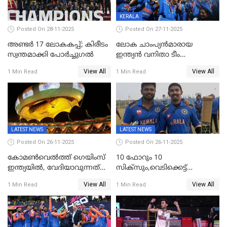
KERALA
Posted On 28-11-2025
Posted On 27-11-2025
അണ്ടര്‍ 17 ലോകകപ്പ്; കിരീടം
ലോക ചാംപ്യൻമാരായ
സ്വന്തമാക്കി പോര്‍ച്ചുഗല്‍
ഇന്ത്യൻ വനിതാ ടീം
കേരളത്തിൽ കളിക്കും; 3 ടി20
View All
View All
1 Min Read
1 Min Read
മത്സരങ്ങൾ ​ഗ്രീൻഫീൽഡിൽ
LATEST NEWS
LATEST NEWS
Posted On 26-11-2025
Posted On 26-11-2025
കോമൺവെൽത്ത് ഗെയിംസ്
10 ഫോറും 10
ഇന്ത്യയിൽ, വേദിയാവുന്നത്
സിക്‌സും,വെടിക്കെട്ട്
അഹമ്മദാബാദ്
സെഞ്ചുറിയുമായി രോഹന്‍,
View All
View All
1 Min Read
1 Min Read
അര്‍ധ സെഞ്ചുറിയുമായി
സഞ്ജു; ഒഡിഷയെ 10
വിക്കറ്റിന് തകര്‍ത്ത് കേരളം