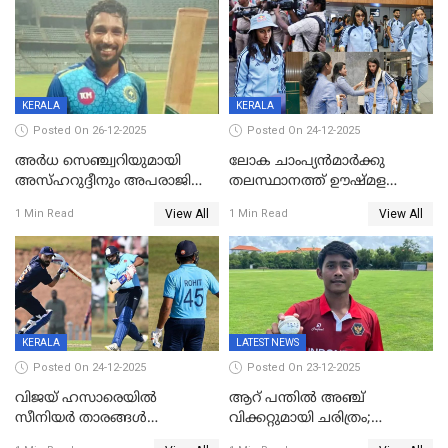
പരമ്പര ഇന്ത്യക്ക്
ബാറ്റിംഗ് തകര്‍ച്ച; ഇന്ത്യയ്ക്ക്
വിജയലക്ഷ്യം 113 റൺസ്
KERALA
KERALA
Posted On 26-12-2025
Posted On 24-12-2025
അർധ സെഞ്ച്വറിയുമായി
ലോക ചാംപ്യൻമാർക്കു
അസ്ഹറുദ്ദീനും അപരാജിതും
തലസ്ഥാനത്ത് ഊഷ്മള
; കർണാടകക്കു മുന്നിൽ 285
സ്വീകരണം, കേരളത്തിലെ ഒരു
View All
View All
1 Min Read
1 Min Read
റൺസ് വിജയലക്ഷ്യമുയർത്തി
മത്സരം ജയിച്ചാൽ ഇന്ത്യയ്ക്കു
കേരളം
പരമ്പര
KERALA
LATEST NEWS
Posted On 24-12-2025
Posted On 23-12-2025
വിജയ് ഹസാരെയിൽ
ആറ് പന്തിൽ അഞ്ച്
സീനിയർ താരങ്ങൾ
വിക്കറ്റുമായി ചരിത്രം;
സെഞ്ച്വറിയുമായി കസറി;
ക്രിക്കറ്റിൽ അപൂർവ