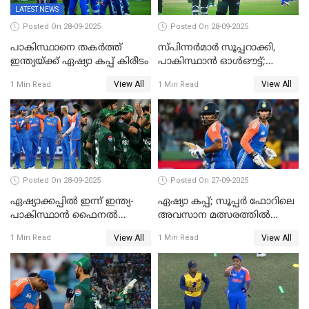
LATEST NEWS
Posted On 28-09-2025
Posted On 28-09-2025
പാകിസ്ഥാനെ തകർത്ത്
സ്പിന്നർമാർ സൂപ്പറാക്കി,
ഇന്ത്യയ്ക്ക് ഏഷ്യാ കപ്പ് കിരീടം
പാകിസ്ഥാൻ ഓൾഔട്ട്;
ഇന്ത്യക്ക് 147 റൺസ്
View All
View All
1 Min Read
1 Min Read
വിജയലക്ഷ്യം, കുൽദീപിന് 4
വിക്കറ്റ്
Posted On 28-09-2025
Posted On 27-09-2025
ഏഷ്യാക്കപ്പില്‍ ഇന്ന് ഇന്ത്യ-
ഏഷ്യാ കപ്പ്; സൂപ്പർ ഫോറിലെ
പാകിസ്ഥാന്‍ ഫൈനല്‍
അവസാന മത്സരത്തിൽ
പോരാട്ടം
ഇന്ത്യയ്ക്ക് ജയം
View All
View All
1 Min Read
1 Min Read