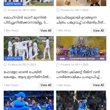
LATEST NEWS
Posted On 04-11-2025
Posted On 04-11-2025
മൊഹ്സിൻ ഖാന് മുന്നിൽ
ട്രോഫിയുമായി ഉറങ്ങുന്ന
പിടിച്ചുനിൽക്കാനായില്ല, 6
ചിത്രം പങ്കുവച്ച് ഹര്‍മന്‍പ്രീത്
വിക്കറ്റ്, കര്‍ണാടകക്കെതിരെ
കൗര്‍
View All
View All
1 Min Read
1 Min Read
കേരളത്തിന് ഇന്നിംഗ്സ്
തോല്‍വി
LATEST NEWS
Posted On 03-11-2025
Posted On 03-11-2025
ഫോളോ ഓൺ ചെയ്ത്
വനിതാ ക്രിക്കറ്റ് ടീമിന് വൻ
കേരളം, ആദ്യ ഇന്നിങ്സിൽ
പാരിതോഷികം പ്രഖ്യാപിച്ച്
238 റൺസിന് പുറത്ത്,
BCCI
View All
View All
1 Min Read
1 Min Read
രഞ്ജിയിൽ കർണാടകയ്ക്ക്
കൂറ്റൻ ലീഡ്