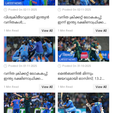
LATEST NEWS
Posted On 02-11-2025
Posted On 02-11-2025
വിശ്വകിരീടവുമായി ഇന്ത്യൻ
വനിത ക്രിക്കറ്റ് ലോകകപ്പ്;
വനിതകൾ;
ഇന്ന് ഇന്ത്യ ദക്ഷിണാഫ്രിക്ക
ദക്ഷിണാഫ്രിക്കയെ വീഴ്ത്തി
പോരാട്ടം
View All
View All
1 Min Read
1 Min Read
ഇന്ത്യയ്ക്ക് വനിതാ ക്രിക്കറ്റ്
ലോകകപ്പ്
LATEST NEWS
Posted On 01-11-2025
Posted On 31-10-2025
വനിത ക്രിക്കറ്റ് ലോകകപ്പ്;
മെൽബണിൽ മിന്നും
ഇന്ത്യ ദക്ഷിണാഫ്രിക്ക
ജയവുമായി ഓസിസ്; 13.2
പോരാട്ടം
ഓവറിൽ കളി തീർത്തു;
View All
View All
1 Min Read
1 Min Read
പരമ്പരയിൽ ലീഡ്