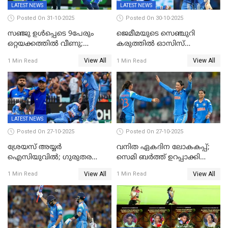
LATEST NEWS
LATEST NEWS
Posted On 31-10-2025
Posted On 30-10-2025
സഞ്ജു ഉൾപ്പെടെ 9പേരും
ജെമീമയുടെ സെഞ്ചുറി
ഒറ്റയക്കത്തിൽ വീണു;
കരുത്തിൽ ഓസിസ്
രണ്ടക്കം കടന്നത്അഭിഷേകും
റെക്കോർഡ് സ്കോർ
View All
View All
1 Min Read
1 Min Read
ഹര്‍ഷിതും മാത്രം;
തകർന്നു; അഞ്ച് വിക്കറ്റ്
മെല്‍ബണില്‍
ജയവുമായി ഇന്ത്യൻ
ഇന്ത്യയ്‌ക്കെതിരെ ഓസീസ്
വനിതകൾ ലോകകപ്പ്
ലക്ഷ്യം 126 റണ്‍സ്
കലാശപ്പോരിന്
LATEST NEWS
Posted On 27-10-2025
Posted On 27-10-2025
ശ്രേയസ് അയ്യര്‍
വനിത ഏകദിന ലോകകപ്പ്;
ഐസിയുവില്‍; ഗുരുതര
സെമി ബര്‍ത്ത് ഉറപ്പാക്കി
പരിക്ക്
ഇന്ത്യന്‍ വനിതകള്‍
View All
View All
1 Min Read
1 Min Read