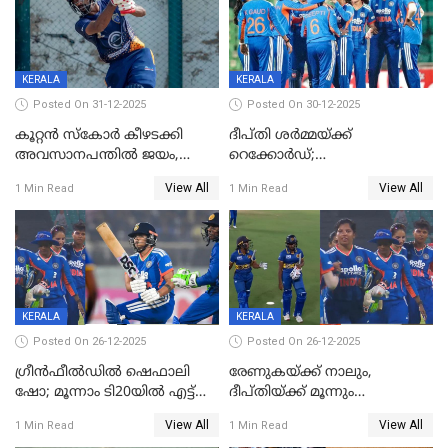
KERALA
KERALA
Posted On 31-12-2025
Posted On 30-12-2025
കൂറ്റൻ സ്കോർ കീഴടക്കി
ദീപ്തി ശർമ്മയ്ക്ക്
അവസാനപന്തിൽ ജയം,
റെക്കോർഡ്;
കേരളത്തിന് ഹാപ്പി ന്യൂഇയർ
ശ്രീലങ്കയ്ക്കെതിരായ വനിതാ
View All
View All
1 Min Read
1 Min Read
ടി20 പരമ്പര തൂത്തുവാരി
ഇന്ത്യ
KERALA
KERALA
Posted On 26-12-2025
Posted On 26-12-2025
ഗ്രീന്‍ഫീല്‍ഡില്‍ ഷെഫാലി
രേണുകയ്ക്ക് നാലും,
ഷോ; മൂന്നാം ടി20യിൽ എട്ട്
ദീപ്തിയ്ക്ക് മൂന്നും
വിക്കറ്റ് ജയം; ശ്രീലങ്കന്‍
വിക്കറ്റുകൾ,മൂന്നാം വനിതാ
View All
View All
1 Min Read
1 Min Read
വനിതകള്‍ക്കെതിരായ ടി20
ടി20യിലും ശ്രീലങ്കയ്ക്ക്