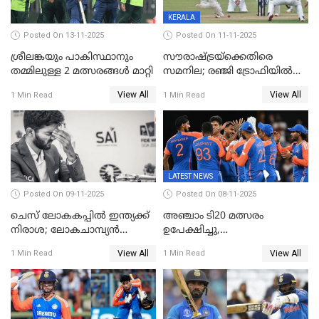
KERALA
Posted On 13-11-2025
Posted On 11-11-2025
ശ്രീലങ്കയും പാകിസ്ഥാനും
സൗരാഷ്ട്രയ്‌ക്കെതിരെ
തമ്മിലുള്ള 2 മത്സരങ്ങള്‍ മാറ്റി
സമനില; രഞ്ജി ട്രോഫിയിൽ
കേരളത്തിന് മൂന്ന് പോയിന്റ്
View All
View All
1 Min Read
1 Min Read
LATEST NEWS
Posted On 09-11-2025
Posted On 08-11-2025
ചെസ് ലോകകപ്പില്‍ ഇന്ത്യക്ക്
അഞ്ചാം ടി20 മത്സരം
നിരാശ; ലോകചാമ്പ്യന്‍
ഉപേക്ഷിച്ചു,
ഡി.ഗുകേഷ് പുറത്ത്
ഓസീസിനെതിരായ പരമ്പര
View All
View All
1 Min Read
1 Min Read
ജയിച്ച് ഇന്ത്യ