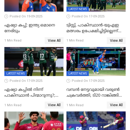
LATEST NEWS
Posted On 19-09-2025
Posted On 17-09-2025
ഏഷ്യാ കപ്പ്; ഇന്ത്യ ഒമാനെ
ട്വിസ്റ്റ്, പാകിസ്ഥാൻ-യുഎഇ
നേരിടും
മത്സരം ഉപേക്ഷിച്ചിട്ടില്ലെന്ന്
ഐസിസി; ഒരു മണിക്കൂറോളം
View All
View All
1 Min Read
1 Min Read
വൈകും; പാക് ടീം ഹോട്ടലിൽ
നിന്ന് ഇറങ്ങിയതായി റിപ്പോർട്ട്
LATEST NEWS
LATEST NEWS
Posted On 17-09-2025
Posted On 17-09-2025
ഏഷ്യാ കപ്പിൽ നിന്ന്
വമ്പൻ നേട്ടവുമായി വരുണ്‍
പാകിസ്ഥാൻ പിന്മാറുന്നു?;
ചക്രവർത്തി, ടി20 റാങ്കിങ്ങിൽ
ഇന്നത്തെ മത്സരം
ഒന്നാമത്; ബാറ്റർമാരിൽ
View All
View All
1 Min Read
1 Min Read
ബഹിഷ്കരിച്ചതായി റിപ്പോർട്ട്;
ഉൾപ്പെടെ നേട്ടങ്ങളുമായി
ഇതോടെ ടൂർണമെന്റിൽ നിന്ന്
ഇന്ത്യ
പുറത്താകും