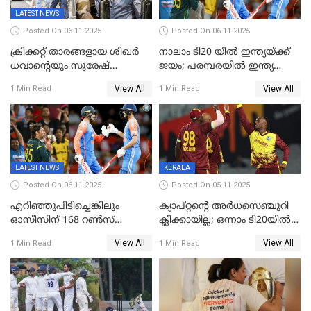
LATEST NEWS
Posted On 06-11-2025
Posted On 06-11-2025
ക്രിക്കറ്റ് താരങ്ങളായ ശിഖർ
നാലാം ടി20 യില്‍ ഇന്ത്യയ്ക്ക്
ധവാന്‍റെയും സുരേഷ്
ജയം; പരമ്പരയിൽ ഇന്ത്യ
റെയ്നയുടെയും സ്വത്ത്
മുന്നിൽ
View All
View All
1 Min Read
1 Min Read
കണ്ടുകെട്ടി
LATEST NEWS
KERALA
Posted On 06-11-2025
Posted On 05-11-2025
എറിഞ്ഞുപിടിച്ചെങ്കിലും
ക്യാപ്റ്റന്റെ അർധസെഞ്ചുറി
ഓസീസിന് 168 റൺസ്
ക്ലിക്കായില്ല; ഒന്നാം ടി20യിൽ
വിജയലക്ഷ്യം നൽകി ഇന്ത്യ
ന‍്യൂസിലൻഡിനെതിരേ
View All
View All
1 Min Read
1 Min Read
വിൻഡീസിന് ജയം