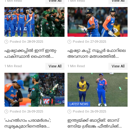
View All
View All
1 Min Read
1 Min Read
വിജയലക്ഷ്യം, കുൽദീപിന് 4
വിക്കറ്റ്
Posted On 28-09-2025
Posted On 27-09-2025
ഏഷ്യാക്കപ്പില്‍ ഇന്ന് ഇന്ത്യ-
ഏഷ്യാ കപ്പ്; സൂപ്പർ ഫോറിലെ
പാകിസ്ഥാന്‍ ഫൈനല്‍
അവസാന മത്സരത്തിൽ
പോരാട്ടം
ഇന്ത്യയ്ക്ക് ജയം
View All
View All
1 Min Read
1 Min Read
LATEST NEWS
Posted On 26-09-2025
Posted On 26-09-2025
‘പഹൽഗാം പരാമർശം’;
ഇന്ത്യയ്ക്ക് ബാറ്റിങ്: ടോസ്
സൂര്യകുമാറിനെതിരേ
നേടിയ ശ്രീലങ്ക ഫീൽഡിങ്