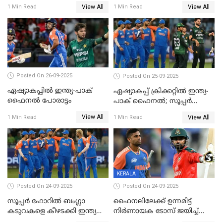
ഐസിസി നടപടി, പാക് താരം
തെരഞ്ഞെടുത്തു
View All
View All
1 Min Read
1 Min Read
ഹാരിസ് റൗഫിനും പിഴ ശിക്ഷ
Posted On 26-09-2025
Posted On 25-09-2025
ഏഷ്യാകപ്പില്‍ ഇന്ത്യ-പാക്
ഏഷ്യാകപ്പ് ക്രിക്കറ്റിൽ ഇന്ത്യ-
ഫൈനല്‍ പോരാട്ടം
പാക് ഫൈനല്‍; സൂപ്പർ
ഫോറിൽ ബംഗ്ലാദേശിനെ
View All
View All
1 Min Read
1 Min Read
തോൽപിച്ച് പാകിസ്ഥാൻ
KERALA
Posted On 24-09-2025
Posted On 24-09-2025
സൂപ്പർ ഫോറിൽ ബംഗ്ലാ
ഫൈനലിലേക്ക് ഉന്നമിട്ട്
കടുവകളെ കീഴടക്കി ഇന്ത്യ
നിര്‍ണായക ടോസ് ജയിച്ച്
ഏഷ്യാ കപ്പ് ഫൈനലിൽ
ബംഗ്ലാദേശ്, ഏഷ്യാ കപ്പിൽ