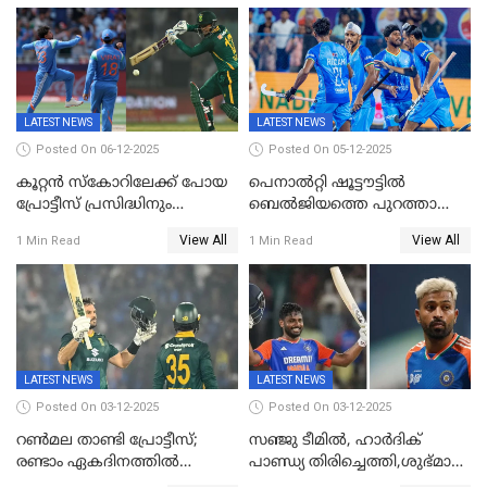
പരമ്പര
LATEST NEWS
LATEST NEWS
Posted On 06-12-2025
Posted On 05-12-2025
കൂറ്റൻ സ്കോറിലേക്ക് പോയ
പെനാൽറ്റി ഷൂട്ടൗട്ടിൽ
പ്രോട്ടീസ് പ്രസിദ്ധിനും
ബെൽജിയത്തെ പുറത്താക്കി;
കുൽദീപിനും മുന്നിൽ
ജൂനിയർ ഹോക്കി
View All
View All
1 Min Read
1 Min Read
അടിതെറ്റി, ഇന്ത്യക്ക് 271
ലോകകപ്പിൽ ഇന്ത്യ
റണ്‍സ് വിജയലക്ഷ്യം
സെമിയിൽ
LATEST NEWS
LATEST NEWS
Posted On 03-12-2025
Posted On 03-12-2025
റണ്‍മല താണ്ടി പ്രോട്ടീസ്;
സഞ്ജു ടീമില്‍, ഹാര്‍ദിക്
രണ്ടാം ഏകദിനത്തില്‍
പാണ്ഡ്യ തിരിച്ചെത്തി,​ശുഭ്മാൻ
ഇന്ത്യക്ക് തോല്‍വി, പരമ്പര
ഗിൽ കളിക്കും, ജയ്സ്വാൾ