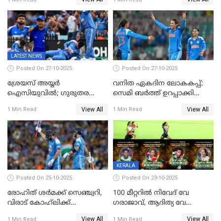
ഹര്‍ഷിതും മാത്രം;
തകർന്നു; അഞ്ച് വിക്കറ്റ്
മെല്‍ബണില്‍
ജയവുമായി ഇന്ത്യൻ
ഇന്ത്യയ്‌ക്കെതിരെ ഓസീസ്
വനിതകൾ ലോകകപ്പ്
ലക്ഷ്യം 126 റണ്‍സ്
കലാശപ്പോരിന്
LATEST NEWS
Posted On 27-10-2025
Posted On 27-10-2025
ശ്രേയസ് അയ്യര്‍
വനിത ഏകദിന ലോകകപ്പ്;
ഐസിയുവില്‍; ഗുരുതര
സെമി ബര്‍ത്ത് ഉറപ്പാക്കി
പരിക്ക്
ഇന്ത്യന്‍ വനിതകള്‍
View All
View All
1 Min Read
1 Min Read
KERALA
Posted On 25-10-2025
Posted On 23-10-2025
രോഹിത് ശർമക്ക് സെഞ്ച്വറി,
100 മീറ്ററിൽ നിവേദ് വേ​
വിരാട് കോഹ്‍ലിക്ക്
ഗരാജാവ്, ആദിത്യ വേ​
അർധസെഞ്ച്വറി;
ഗറാണി;ജൂനിയർ
View All
View All
1 Min Read
1 Min Read