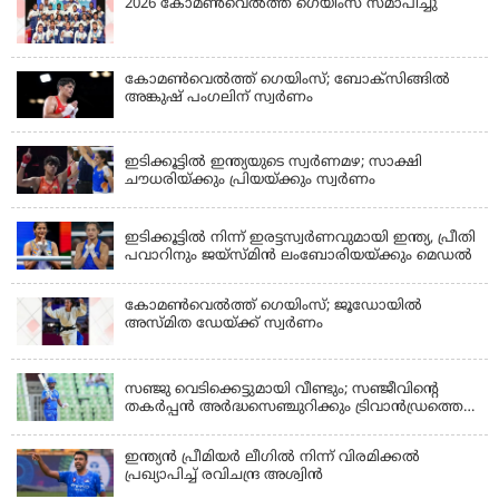
2026 കോമണ്‍വെല്‍ത്ത് ഗെയിംസ് സമാപിച്ചു
കോമണ്‍വെല്‍ത്ത് ഗെയിംസ്; ബോക്‌സിങ്ങില്‍
അങ്കുഷ് പംഗലിന് സ്വര്‍ണം
LATEST NEWS
ഇടിക്കൂട്ടിൽ ഇന്ത്യയുടെ സ്വർണമഴ; സാക്ഷി
ചൗധരിയ്ക്കും പ്രിയയ്ക്കും സ്വർണം
LATEST NEWS
ഇടിക്കൂട്ടിൽ നിന്ന് ഇരട്ടസ്വർണവുമായി ഇന്ത്യ, പ്രീതി
പവാറിനും ജയ്സ്മിന്‍ ലംബോരിയയ്ക്കും മെഡൽ
കോമണ്‍വെല്‍ത്ത് ഗെയിംസ്; ജൂഡോയിൽ
അസ്മിത ഡേയ്ക്ക് സ്വർണം
KERALA
സഞ്ജു വെടിക്കെട്ടുമായി വീണ്ടും; സഞ്ജീവിന്‍റെ
തകർപ്പൻ അർദ്ധസെഞ്ചുറിക്കും ട്രിവാൻഡ്രത്തെ
രക്ഷിക്കാനായില്ല, കൊച്ചി ബ്ലൂ ടൈഗേഴ്സിനു ജയം
ഇന്ത്യന്‍ പ്രീമിയര്‍ ലീഗില്‍ നിന്ന് വിരമിക്കല്‍
പ്രഖ്യാപിച്ച് രവിചന്ദ്ര അശ്വിന്‍