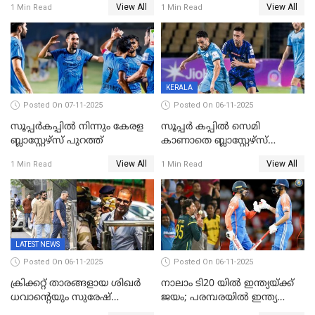
View All
View All
1 Min Read
1 Min Read
അപൂര്‍വനേട്ടവുമായി
ഇന്ത്യ; ഹോങ്കോങ് സിക്സസ്
അഭിഷേക് ശർമ
ക്രിക്കറ്റ് ടൂർണമെന്റിൽ ജയം
KERALA
Posted On 07-11-2025
Posted On 06-11-2025
സൂപ്പര്‍കപ്പില്‍ നിന്നും കേരള
സൂപ്പർ കപ്പിൽ സെമി
ബ്ലാസ്റ്റേഴ്‌സ് പുറത്ത്
കാണാതെ ബ്ലാസ്റ്റേഴ്സ്
പുറത്ത്
View All
View All
1 Min Read
1 Min Read
LATEST NEWS
Posted On 06-11-2025
Posted On 06-11-2025
ക്രിക്കറ്റ് താരങ്ങളായ ശിഖർ
നാലാം ടി20 യില്‍ ഇന്ത്യയ്ക്ക്
ധവാന്‍റെയും സുരേഷ്
ജയം; പരമ്പരയിൽ ഇന്ത്യ
റെയ്നയുടെയും സ്വത്ത്
മുന്നിൽ