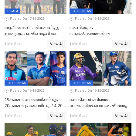
KERALA
LATEST NEWS
Posted On 17-12-2025
Posted On 16-12-2025
ആറ് തവണ പരിശോധിച്ചു;
മെസിയുടെ
ഇന്ത്യയും ദക്ഷിണാഫ്രിക്കയും
കൊൽക്കത്തയിലെ
തമ്മിലുള്ള നാലാം ട്വന്റി20
പരിപാടിക്കിടെയുണ്ടായ
View All
View All
1 Min Read
1 Min Read
ഉപേക്ഷിച്ചു
സംഘർഷം: കായിക മന്ത്രി
അരൂപ് ബിശ്വാസ് രാജിവച്ചു
LATEST NEWS
LATEST NEWS
Posted On 16-12-2025
Posted On 16-12-2025
19കാരൻ കാർത്തിക്കിനും
കോടികൾ മറിഞ്ഞ
20കാരൻ പ്രശാന്തിനും 14.20
ലേലത്തിൽ വെങ്കടേഷ് അയ്യര്‍
കോടി; കശ്മീരി താരം 8.40
റോയല്‍ ചലഞ്ചേഴ്‌സ്
View All
View All
1 Min Read
1 Min Read
കോടിക്ക് ഡൽഹിയിൽ;
ബംഗളൂരുവില്‍; ക്വിന്റണ്‍ ഡി
മലയാളി താരം വിഘ്നേഷ്
കോക്ക് മുംബൈ
പുത്തുർ രാജസ്ഥാനിൽ
ഇന്ത്യന്‍സില്‍; 25കോടിക്ക്