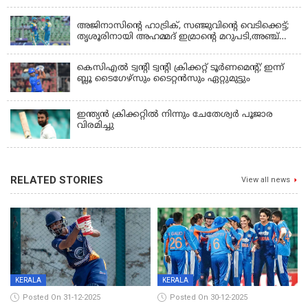
KERALA
അജിനാസിന്റെ ഹാട്രിക്, സഞ്ജുവിന്റെ വെടിക്കെട്ട്;
തൃശൂരിനായി അഹമ്മദ് ഇമ്രാന്റെ മറുപടി,അഞ്ച്
വിക്കറ്റ് ജയവുമായി ടൈറ്റൻസ്
കെസിഎൽ ട്വൻ്റി ട്വൻ്റി ക്രിക്കറ്റ് ടൂർണമെൻ്റ്; ഇന്ന്
ബ്ലൂ ടൈഗേഴ്സും ടൈറ്റൻസും ഏറ്റുമുട്ടും
ഇന്ത്യന്‍ ക്രിക്കറ്റിൽ നിന്നും ചേതേശ്വര്‍ പൂജാര
വിരമിച്ചു
RELATED STORIES
View all news
KERALA
KERALA
Posted On 31-12-2025
Posted On 30-12-2025