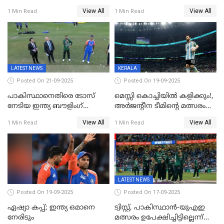
കപ്പിൽ വിജയഭേരി തുടർന്ന്
ഇന്ത്യക്ക് 172 റൺസ്
View All
View All
1 Min Read
1 Min Read
ഇന്ത്യ, അഭിഷേക് ശർമ്മയ്ക്ക്
വിജയലക്ഷ്യം
അർദ്ധ സെഞ്ച്വറി
LATEST NEWS
KERALA
Posted On 21-09-2025
Posted On 19-09-2025
പാകിസ്ഥാനെതിരെ ടോസ്
മെസ്സി കൊച്ചിയിൽ കളിക്കും!,
നേടിയ ഇന്ത്യ ബൗളിംഗ്
അർജന്റീന ടീമിന്റെ മത്സരം
തെരഞ്ഞെടുത്തു
കലൂർ സ്റ്റേഡിയത്തിൽ
View All
View All
1 Min Read
1 Min Read
നടത്താൻ ആലോചന
LATEST NEWS
Posted On 19-09-2025
Posted On 17-09-2025
ഏഷ്യാ കപ്പ്; ഇന്ത്യ ഒമാനെ
ട്വിസ്റ്റ്, പാകിസ്ഥാൻ-യുഎഇ
നേരിടും
മത്സരം ഉപേക്ഷിച്ചിട്ടില്ലെന്ന്