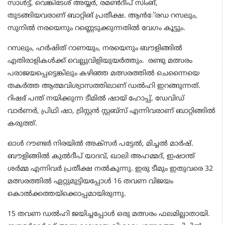
സാള്‍ട്ട്, വെങ്കിടേശ് അയ്യര്‍, രമണ്‍ദീപ് സിംങ്,
തുടങ്ങിയവരാണ് ബാറ്റിങ് പ്രതീക്ഷ. ആന്‍േ്രഡ റസലും,
സുനില്‍ നരയെനും റണ്ണെടുക്കുന്നതില്‍ വേഗം കൂട്ടും.
റസലും, ഹര്‍ഷിത് റാണയും, നരയെനും ബൗളിങ്ങില്‍
എതിരാളികള്‍ക്ക് വെല്ലുവിളിയുയര്‍ത്തും. രണ്ടു മത്സരം
പരാജയപ്പെട്ടെങ്കിലും കഴിഞ്ഞ മത്സരത്തില്‍ ചെന്നൈയെ
തകര്‍ത്ത ആത്മവിശ്വാസത്തിലാണ് ഡല്‍ഹി ഇറങ്ങുന്നത്.
റിഷഭ് പന്ത് നയിക്കുന്ന ടീമില്‍ ഷായ് ഹോപ്പ്, ഡേവിഡ്
വാര്‍ണര്‍, പ്രിഥി ഷാ, ട്രിസ്റ്റന്‍ സ്റ്റബ്‌സ് എന്നിവരാണ് ബാറ്റിങ്ങില്‍
കരുത്ത്.
ഓള്‍ റൗണ്ടര്‍ നിരയില്‍ അക്‌സര്‍ പട്ടേല്‍, മിച്ചല്‍ മാര്‍ഷ്.
ബൗളിങ്ങില്‍ കുല്‍ദീപ് യാദവ്, ഖാലി അഹമ്മദ്, ഇഷാന്ത്
ശര്‍മ്മ എന്നിവര്‍ പ്രതീക്ഷ നല്‍കുന്നു. ഇരു ടീമും ഇതുവരെ 32
മത്സരത്തില്‍ ഏറ്റുമുട്ടിയപ്പോള്‍ 16 തവണ വിജയം
കൊല്‍ക്കത്തയ്‌ക്കൊപ്പമായിരുന്നു.
15 തവണ ഡല്‍ഹി ജയിച്ചപ്പോള്‍ ഒരു മത്സരം ഫലമില്ലാതായി.