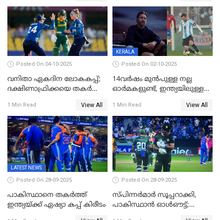
KERALA
Posted On 04-10-2025
Posted On 02-10-2025
വനിതാ ഏകദിന ലോകകപ്പ്;
14വർഷം മുൻപുള്ള നല്ല
ദക്ഷിണാഫ്രിക്കയെ തകർത്ത്
ഓർമകളുണ്ട്, ഇന്ത്യയിലുള്ള
ഇംഗ്ലണ്ട്
അവരെ കാണാൻ
View All
View All
1 Min Read
1 Min Read
കാത്തിരിക്കുന്നു; വരവ്
സ്ഥിരീകരിച്ച് മെസി
LATEST NEWS
Posted On 28-09-2025
Posted On 28-09-2025
പാകിസ്ഥാനെ തകർത്ത്
സ്പിന്നർമാർ സൂപ്പറാക്കി,
ഇന്ത്യയ്ക്ക് ഏഷ്യാ കപ്പ് കിരീടം
പാകിസ്ഥാൻ ഓൾഔട്ട്;
ഇന്ത്യക്ക് 147 റൺസ്