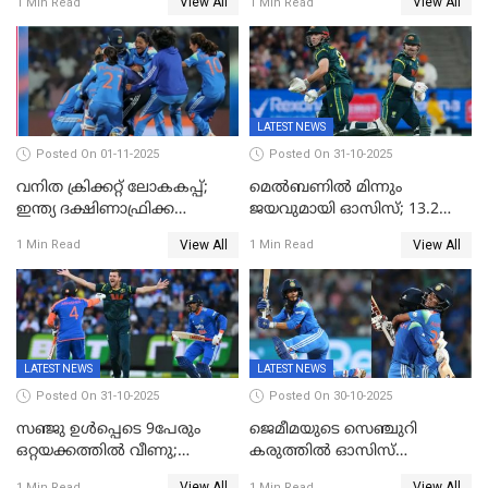
View All
View All
1 Min Read
1 Min Read
ഇന്ത്യയ്ക്ക് വനിതാ ക്രിക്കറ്റ്
ലോകകപ്പ്
LATEST NEWS
Posted On 01-11-2025
Posted On 31-10-2025
വനിത ക്രിക്കറ്റ് ലോകകപ്പ്;
മെൽബണിൽ മിന്നും
ഇന്ത്യ ദക്ഷിണാഫ്രിക്ക
ജയവുമായി ഓസിസ്; 13.2
പോരാട്ടം
ഓവറിൽ കളി തീർത്തു;
View All
View All
1 Min Read
1 Min Read
പരമ്പരയിൽ ലീഡ്
LATEST NEWS
LATEST NEWS
Posted On 31-10-2025
Posted On 30-10-2025
സഞ്ജു ഉൾപ്പെടെ 9പേരും
ജെമീമയുടെ സെഞ്ചുറി
ഒറ്റയക്കത്തിൽ വീണു;
കരുത്തിൽ ഓസിസ്
രണ്ടക്കം കടന്നത്അഭിഷേകും
റെക്കോർഡ് സ്കോർ
View All
View All
1 Min Read
1 Min Read