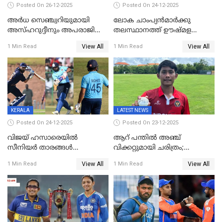
Posted On 26-12-2025
Posted On 24-12-2025
അർധ സെഞ്ച്വറിയുമായി
ലോക ചാംപ്യൻമാർക്കു
അസ്ഹറുദ്ദീനും അപരാജിതും
തലസ്ഥാനത്ത് ഊഷ്മള
; കർണാടകക്കു മുന്നിൽ 285
സ്വീകരണം, കേരളത്തിലെ ഒരു
View All
View All
1 Min Read
1 Min Read
റൺസ് വിജയലക്ഷ്യമുയർത്തി
മത്സരം ജയിച്ചാൽ ഇന്ത്യയ്ക്കു
കേരളം
പരമ്പര
KERALA
LATEST NEWS
Posted On 24-12-2025
Posted On 23-12-2025
വിജയ് ഹസാരെയിൽ
ആറ് പന്തിൽ അഞ്ച്
സീനിയർ താരങ്ങൾ
വിക്കറ്റുമായി ചരിത്രം;
സെഞ്ച്വറിയുമായി കസറി;
ക്രിക്കറ്റിൽ അപൂർവ
View All
View All
1 Min Read
1 Min Read
സച്ചിന്‍റെ റെക്കോഡ് മറികടന്ന്
റെക്കോഡുമായി
കോഹ്‌ലി, രോഹിത്
ഇന്തോനേഷ്യൻ താരം
വാർണർക്കൊപ്പം