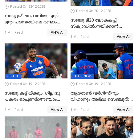
Posted On 23-12-2025
Posted On 20-12-2025
ഇന്ത്യ ശ്രീലങ്ക വനിതാ ട്വന്റി
സഞ്ജു ടി20 ലോകകപ്പ്
ട്വന്റി പരമ്പരയിലെ രണ്ടാം
സ്‌ക്വാഡിൽ,നയിക്കാൻ
മത്സരം ഇന്ന്
View All
സൂര്യകുമാർ, ഇന്ത്യൻ ടീമിനെ
1 Min Read
View All
1 Min Read
പ്രഖ്യാപിച്ച് ബി.സി.സി.ഐ
KERALA
LATEST NEWS
Posted On 19-12-2025
Posted On 19-12-2025
സഞ്ജു കളിയ്ക്കും, ഗില്ലിനു
ആരോൺ വർഗീസിനും
പകരം ഓപ്പണർ;അഞ്ചാം
വിഹാനും അർദ്ധ സെഞ്ചുറി;
ട്വന്റി20യിൽ ഇന്ത്യൻ ടീമിൽ 3
അണ്ടര്‍ 19 ഏഷ്യാ കപ്പിൽ
View All
View All
1 Min Read
1 Min Read
മാറ്റം
ഇന്ത്യ ഫൈനലിൽ