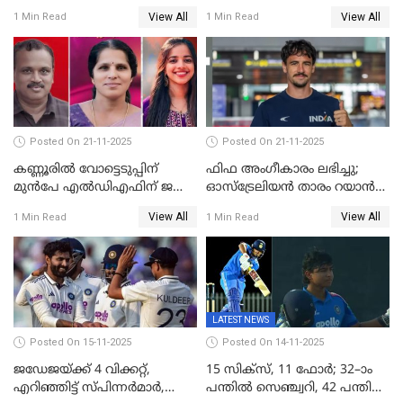
ഫെബ്രുവരി 15ന്; ടി20
ബാഡ്മിൻ്റൺ
View All
View All
1 Min Read
1 Min Read
ലോകകപ്പിന്‍റെ മത്സരക്രമം
പ്രഖ്യാപിച്ചു
Posted On 21-11-2025
Posted On 21-11-2025
കണ്ണൂരിൽ വോട്ടെടുപ്പിന്
ഫിഫ അംഗീകാരം ലഭിച്ചു;
മുൻപേ എൽഡിഎഫിന് ജയം;
ഓസ്‌ട്രേലിയന്‍ താരം റയാന്‍
മലപ്പട്ടത്തും ആന്തൂരും എതിർ
വില്ല്യംസിന് ഇനി
View All
View All
1 Min Read
1 Min Read
സ്ഥാനാർഥികളില്ല
നീലക്കുപ്പായത്തില്‍ കളിക്കാം
LATEST NEWS
Posted On 15-11-2025
Posted On 14-11-2025
ജഡേജയ്ക്ക് 4 വിക്കറ്റ്,
15 സിക്സ്, 11 ഫോർ; 32–ാം
എറിഞ്ഞിട്ട് സ്പിന്നർമാർ,
പന്തിൽ സെഞ്ച്വറി, 42 പന്തിൽ