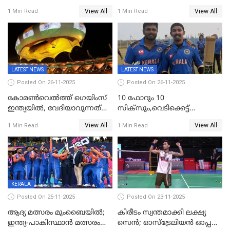
കേരളത്തിൽ കളിക്കും; 3 ടി20
View All
View All
1 Min Read
1 Min Read
മത്സരങ്ങൾ ​ഗ്രീൻഫീൽഡിൽ
LATEST NEWS
LATEST NEWS
Posted On 26-11-2025
Posted On 26-11-2025
കോമൺവെൽത്ത് ഗെയിംസ്
10 ഫോറും 10
ഇന്ത്യയിൽ, വേദിയാവുന്നത്
സിക്‌സും,വെടിക്കെട്ട്
അഹമ്മദാബാദ്
സെഞ്ചുറിയുമായി രോഹന്‍,
View All
View All
1 Min Read
1 Min Read
അര്‍ധ സെഞ്ചുറിയുമായി
സഞ്ജു; ഒഡിഷയെ 10
വിക്കറ്റിന് തകര്‍ത്ത് കേരളം
KERALA
Posted On 25-11-2025
Posted On 23-11-2025
ആദ്യ മത്സരം മുംബൈയിൽ;
കിരീടം സ്വന്തമാക്കി ലക്ഷ്യ
ഇന്ത്യ-പാകിസ്ഥാൻ മത്സരം
സെന്‍; ഓസ്ട്രേലിയന്‍ ഓപ്പണ്‍