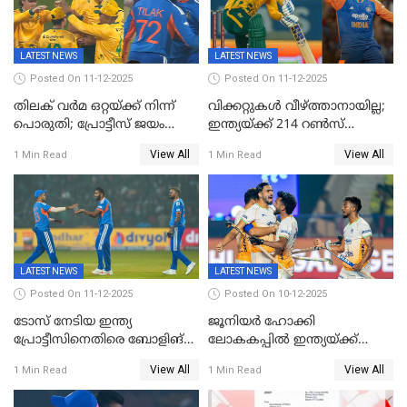
കാമറൂൺ ഗ്രീൻ
കൊൽക്കത്തയിൽ
LATEST NEWS
LATEST NEWS
Posted On 11-12-2025
Posted On 11-12-2025
തിലക് വർമ ഒറ്റയ്ക്ക് നിന്ന്
വിക്കറ്റുകൾ വീഴ്ത്താനായില്ല;
പൊരുതി; പ്രോട്ടീസ് ജയം
ഇന്ത്യയ്ക്ക് 214 റൺസ്
പിടിച്ചെടുത്തു
വിജയലക്ഷ്യം; ക്വിന്റൻ
View All
View All
1 Min Read
1 Min Read
ഡികോക്ക് കസറി
LATEST NEWS
LATEST NEWS
Posted On 11-12-2025
Posted On 10-12-2025
ടോസ് നേടിയ ഇന്ത്യ
ജൂനിയര്‍ ഹോക്കി
പ്രോട്ടീസിനെതിരെ ബോളിങ്
ലോകകപ്പിൽ ഇന്ത്യയ്ക്ക്
തെരഞ്ഞെടുത്തു
വെങ്കലം
View All
View All
1 Min Read
1 Min Read