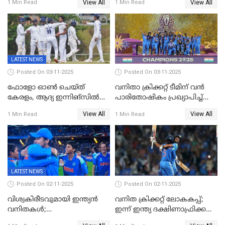
View All
View All
1 Min Read
1 Min Read
കേരളത്തിന് ഇന്നിംഗ്സ്
തോല്‍വി
LATEST NEWS
Posted On 03-11-2025
Posted On 03-11-2025
ഫോളോ ഓൺ ചെയ്ത്
വനിതാ ക്രിക്കറ്റ് ടീമിന് വൻ
കേരളം, ആദ്യ ഇന്നിങ്സിൽ
പാരിതോഷികം പ്രഖ്യാപിച്ച്
238 റൺസിന് പുറത്ത്,
BCCI
View All
View All
1 Min Read
1 Min Read
രഞ്ജിയിൽ കർണാടകയ്ക്ക്
കൂറ്റൻ ലീഡ്
LATEST NEWS
Posted On 02-11-2025
Posted On 02-11-2025
വിശ്വകിരീടവുമായി ഇന്ത്യൻ
വനിത ക്രിക്കറ്റ് ലോകകപ്പ്;
വനിതകൾ;
ഇന്ന് ഇന്ത്യ ദക്ഷിണാഫ്രിക്ക
ദക്ഷിണാഫ്രിക്കയെ വീഴ്ത്തി
പോരാട്ടം