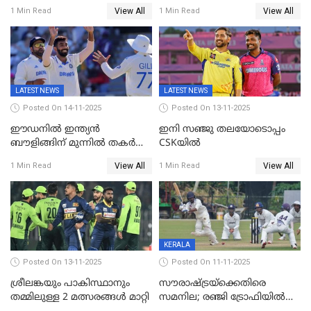
രണ്ടാം ഇന്നിങ്സിലും പതറി
144; വൈഭവിന്റെ വെടിക്കെട്ട്
View All
View All
1 Min Read
1 Min Read
പ്രോട്ടീസ്
LATEST NEWS
LATEST NEWS
Posted On 14-11-2025
Posted On 13-11-2025
ഈഡനിൽ ഇന്ത്യൻ
ഇനി സഞ്ജു തലയോടൊപ്പം
ബൗളിങ്ങിന് മുന്നിൽ തകർന്ന്
CSKയിൽ
പ്രോട്ടീസ്; 159റൺസിന്‌
View All
View All
1 Min Read
1 Min Read
പുറത്ത്; ബുമ്രയ്ക്ക് അഞ്ച്
വിക്കറ്റ്
KERALA
Posted On 13-11-2025
Posted On 11-11-2025
ശ്രീലങ്കയും പാകിസ്ഥാനും
സൗരാഷ്ട്രയ്‌ക്കെതിരെ
തമ്മിലുള്ള 2 മത്സരങ്ങള്‍ മാറ്റി
സമനില; രഞ്ജി ട്രോഫിയിൽ