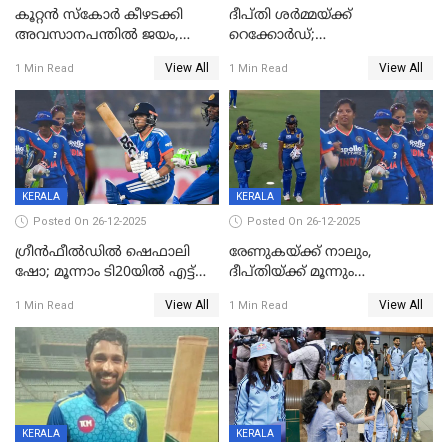
കൂറ്റൻ സ്കോർ കീഴടക്കി
ദീപ്തി ശർമ്മയ്ക്ക്
അവസാനപന്തിൽ ജയം,
റെക്കോർഡ്;
കേരളത്തിന് ഹാപ്പി ന്യൂഇയർ
ശ്രീലങ്കയ്ക്കെതിരായ വനിതാ
View All
View All
1 Min Read
1 Min Read
ടി20 പരമ്പര തൂത്തുവാരി
ഇന്ത്യ
KERALA
KERALA
Posted On 26-12-2025
Posted On 26-12-2025
ഗ്രീന്‍ഫീല്‍ഡില്‍ ഷെഫാലി
രേണുകയ്ക്ക് നാലും,
ഷോ; മൂന്നാം ടി20യിൽ എട്ട്
ദീപ്തിയ്ക്ക് മൂന്നും
വിക്കറ്റ് ജയം; ശ്രീലങ്കന്‍
വിക്കറ്റുകൾ,മൂന്നാം വനിതാ
View All
View All
1 Min Read
1 Min Read
വനിതകള്‍ക്കെതിരായ ടി20
ടി20യിലും ശ്രീലങ്കയ്ക്ക്
പരമ്പര ഇന്ത്യക്ക്
ബാറ്റിംഗ് തകര്‍ച്ച; ഇന്ത്യയ്ക്ക്
വിജയലക്ഷ്യം 113 റൺസ്
KERALA
KERALA