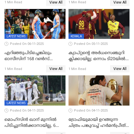
View All
View All
1 Min Read
1 Min Read
കണ്ടുകെട്ടി
LATEST NEWS
KERALA
Posted On 06-11-2025
Posted On 05-11-2025
എറിഞ്ഞുപിടിച്ചെങ്കിലും
ക്യാപ്റ്റന്റെ അർധസെഞ്ചുറി
ഓസീസിന് 168 റൺസ്
ക്ലിക്കായില്ല; ഒന്നാം ടി20യിൽ
വിജയലക്ഷ്യം നൽകി ഇന്ത്യ
ന‍്യൂസിലൻഡിനെതിരേ
View All
View All
1 Min Read
1 Min Read
വിൻഡീസിന് ജയം
LATEST NEWS
Posted On 04-11-2025
Posted On 04-11-2025
മൊഹ്സിൻ ഖാന് മുന്നിൽ
ട്രോഫിയുമായി ഉറങ്ങുന്ന
പിടിച്ചുനിൽക്കാനായില്ല, 6
ചിത്രം പങ്കുവച്ച് ഹര്‍മന്‍പ്രീത്
വിക്കറ്റ്, കര്‍ണാടകക്കെതിരെ
കൗര്‍