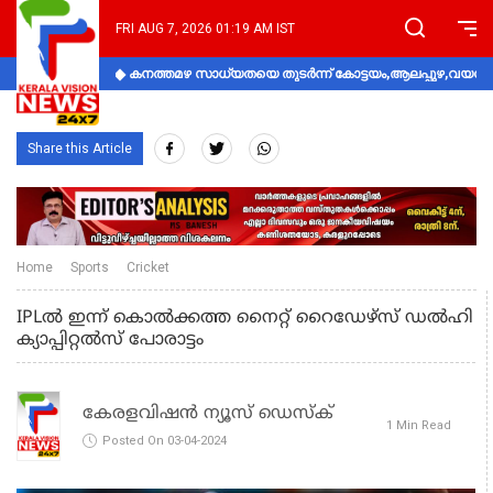
FRI AUG 7, 2026 01:19 AM IST
കനത്തമഴ സാധ്യതയെ തുടർന്ന് കോട്ടയം,ആലപ്പുഴ,വയനാട്
Share this Article
Home
Sports
Cricket
IPLല്‍ ഇന്ന് കൊല്‍ക്കത്ത നൈറ്റ് റൈഡേഴ്‌സ് ഡല്‍ഹി
ക്യാപ്പിറ്റല്‍സ് പോരാട്ടം
കേരളവിഷൻ ന്യൂസ് ഡെസ്‌ക്
1 Min Read
Posted On 03-04-2024