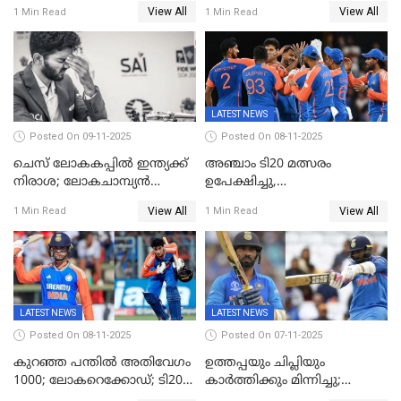
കേരളത്തിന് മൂന്ന് പോയിന്റ്
View All
View All
1 Min Read
1 Min Read
LATEST NEWS
Posted On 09-11-2025
Posted On 08-11-2025
ചെസ് ലോകകപ്പില്‍ ഇന്ത്യക്ക്
അഞ്ചാം ടി20 മത്സരം
നിരാശ; ലോകചാമ്പ്യന്‍
ഉപേക്ഷിച്ചു,
ഡി.ഗുകേഷ് പുറത്ത്
ഓസീസിനെതിരായ പരമ്പര
View All
View All
1 Min Read
1 Min Read
ജയിച്ച് ഇന്ത്യ
LATEST NEWS
LATEST NEWS
Posted On 08-11-2025
Posted On 07-11-2025
കുറഞ്ഞ പന്തിൽ അതിവേഗം
ഉത്തപ്പയും ചിപ്ലിയും
1000; ലോകറെക്കോഡ്; ടി20
കാർത്തിക്കും മിന്നിച്ചു;
ക്രിക്കറ്റില്‍
പാക്കിസ്ഥാനെ തകർത്ത്