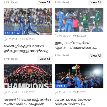
View All
View All
1 Min Read
1 Min Read
ഒപ്പത്തിനൊപ്പം
ഇല്ല;
ദക്ഷിണാഫ്രിക്കയ്‌ക്കെതിരായ
ടി20 പരമ്പരയ്ക്കുള്ള ഇന്ത്യന്‍
ടീമിനെ പ്രഖ്യാപിച്ചു
LATEST NEWS
Posted On 03-12-2025
Posted On 03-12-2025
ഇന്ത്യ-ദക്ഷിണാഫ്രിക്ക
സെഞ്ചുറികളുടെ രാജാവ്
ഏകദിന പരമ്പരയിലെ രണ്ടാം
ഉൾപ്പെടെയുള്ള ബാറ്റർമാരുടെ
മത്സരം ഇന്ന്
View All
ആറാട്ട്; പ്രോട്ടീസിനെതിരെ
1 Min Read
View All
1 Min Read
ഇന്ത്യയ്ക്ക് 358 റൺസ്
KERALA
Posted On 28-11-2025
Posted On 27-11-2025
അണ്ടര്‍ 17 ലോകകപ്പ്; കിരീടം
ലോക ചാംപ്യൻമാരായ
സ്വന്തമാക്കി പോര്‍ച്ചുഗല്‍
ഇന്ത്യൻ വനിതാ ടീം