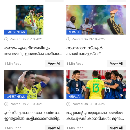
മുൻനായകരുടെ മികവിൽ
ബോയ്സിലും സബ്‌ജൂനിയർ
ഓസീസിനെതിരെ ഉജ്ജ്വല
ഗേൾസിലും റെക്കോർഡോടെ
ജയം
സ്വർണം, ദേവപ്രിയ 87ലെ
റെക്കോർഡ് തിരുത്തി
LATEST NEWS
KERALA
Posted On 23-10-2025
Posted On 21-10-2025
രണ്ടാം ഏകദിനത്തിലും
സംസ്ഥാന സ്കൂൾ
തോൽവി, ഇന്ത്യയ്‌ക്കെതിരെ
കായികമേളയ്ക്ക്
പരമ്പര നേടി ഓസ്‌ട്രേലിയ
തിരിതെളിഞ്ഞു; സ്കൂൾ
View All
View All
1 Min Read
1 Min Read
ഒളിംപിക്‌സിന്റെ ഉദ്‌ഘാടനം
നിർവഹിച്ച് ധനമന്ത്രി K N
ബാലഗോപാൽ;ദീപശിഖ
തെളിയിച്ച് I M വിജയൻ
LATEST NEWS
KERALA
Posted On 20-10-2025
Posted On 14-10-2025
ക്രിസ്ത്യാനോ റൊണാൾഡോ
ജപ്പാന്റെ പ്രത്യാക്രമണത്തിൽ
ഇന്ത്യയിൽ കളിക്കാനെത്തില്ല;
കടപുഴകി കാനറികൾ; മുൻ
അൽ നസർ സ്ക്വാഡിൽ
ലോകചാമ്പ്യന്മാർക്കെതിരെ
View All
View All
1 Min Read
1 Min Read