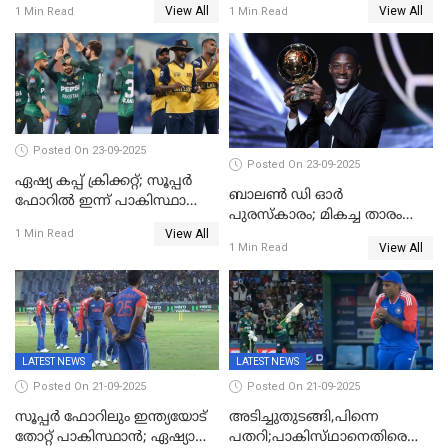
View All
View All
1 Min Read
1 Min Read
ഇന്ത്യയ്ക്ക് ബാറ്റിംഗ്
Posted On 23-09-2025
Posted On 23-09-2025
ഏഷ്യ കപ്പ് ക്രിക്കറ്റ്; സൂപ്പര്‍
ബാലണ്‍ ഡി ഓര്‍
ഫോറിൽ ഇന്ന് പാകിസ്ഥാനും
പുരസ്‌കാരം; മികച്ച താരം
ശ്രീലങ്കയും ഏറ്റുമുട്ടും
View All
ഒസ്മാന്‍ ഡെംബല
1 Min Read
View All
1 Min Read
LATEST NEWS
LATEST NEWS
Posted On 21-09-2025
Posted On 21-09-2025
സൂപ്പർ ഫോറിലും ഇന്ത്യയോട്
അടിച്ചുതുടങ്ങി,പിന്നെ
തോറ്റ് പാകിസ്ഥാൻ; ഏഷ്യാ
പതറി;പാകിസ്‌ഥാനെതിരെ