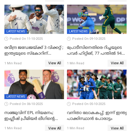
ഉൾപ്പെടുത്തിയില്ല
ജപ്പാന്റെ ആദ്യ ജയം
LATEST NEWS
LATEST NEWS
Posted On 11-10-2025
Posted On 09-10-2025
രവീന്ദ്ര ജഡേജയ്ക്ക് 3 വിക്കറ്റ് ;
പ്രോടീസിനെതിരെ റിച്ചയുടെ
ഇന്ത്യയുടെ സ്കോറിന്
പവർ ഹിറ്റിങ്, 77 പന്തില്‍ 94
മുന്നിൽ വെസ്റ്റ് ഇന്‍ഡീസിന്
റണ്‍സ്, 252 റണ്‍സ്
View All
View All
1 Min Read
1 Min Read
നാല് വിക്കറ്റ് നഷ്ടം
ലക്ഷ്യമൊരുക്കി ഇന്ത്യ; 28
വര്‍ഷം പഴക്കമുള്ള ലോക
റെക്കോര്‍ഡ് തകര്‍ത്ത് സ്മൃതി
LATEST NEWS
Posted On 06-10-2025
Posted On 05-10-2025
സഞ്ജുവിന് EPL നിയമനം;
വനിതാ ലോകകപ്പ്; ഇന്ന് ഇന്ത്യ
ഇംഗ്ലീഷ് പ്രീമിയര്‍ ലീഗിന്‍റെ
പാക്കിസ്ഥാന്‍ പോരാട്ടം
ഇന്ത്യയിലെ ബ്രാന്‍ഡ്
View All
View All
1 Min Read
1 Min Read
അംബാസഡര്‍