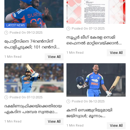
LATEST NEWS
Posted On 07-12-2025
Posted On 09-12-2025
സൂപ്പർ ലീഗ് കേരള സെമി
പ്രോട്ടീസിനെ 74റൺസിന്‌
ഫൈനൽ മാറ്റിവെയ്ക്കാൻ
പൊളിച്ചടുക്കി; 101 റൺസിന്റെ
നിർദേശം
View All
വൻജയം, ടി20യിൽ 100
1 Min Read
View All
1 Min Read
വിക്കറ്റ് തികയ്ക്കുന്ന
താരമായി ബുമ്ര
Posted On 07-12-2025
Posted On 06-12-2025
ദക്ഷിണാഫ്രിക്കയ്‌ക്കെതിരായ
കന്നി സെഞ്ച്വറിയുമായി
ഏകദിന പരമ്പര സ്വന്തമാക്കി
ജയ്‌സ്വാൾ; മൂന്നാം
ഇന്ത്യ
View All
ഏകദിനത്തിൽ
1 Min Read
View All
1 Min Read
പ്രോട്ടീസിനെതിരെ ജയം,