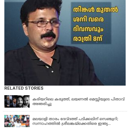
RELATED STORIES
LATEST NEWS
കരിയറിലെ കരുത്ത്, ലയണൽ മെസ്സിയുടെ പിതാവ്
അന്തരിച്ചു
KERALA
മലയാളി താരം ദേവ്ദത്ത് പടിക്കലിന് സെഞ്ച്വറി;
സന്നാഹത്തില്‍ ശ്രീലങ്കയ്‌ക്കെതിരെ ഇന്ത്യ
പൊരുതുന്നു
KERALA