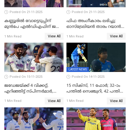
Posted On 21-11-2025
Posted On 21-11-2025
കണ്ണൂരിൽ വോട്ടെടുപ്പിന്
ഫിഫ അംഗീകാരം ലഭിച്ചു;
മുൻപേ എൽഡിഎഫിന് ജയം;
ഓസ്‌ട്രേലിയന്‍ താരം റയാന്‍
മലപ്പട്ടത്തും ആന്തൂരും എതിർ
വില്ല്യംസിന് ഇനി
View All
View All
1 Min Read
1 Min Read
സ്ഥാനാർഥികളില്ല
നീലക്കുപ്പായത്തില്‍ കളിക്കാം
LATEST NEWS
Posted On 15-11-2025
Posted On 14-11-2025
ജഡേജയ്ക്ക് 4 വിക്കറ്റ്,
15 സിക്സ്, 11 ഫോർ; 32–ാം
എറിഞ്ഞിട്ട് സ്പിന്നർമാർ,
പന്തിൽ സെഞ്ച്വറി, 42 പന്തിൽ
രണ്ടാം ഇന്നിങ്സിലും പതറി
144; വൈഭവിന്റെ വെടിക്കെട്ട്
View All
View All
1 Min Read
1 Min Read
പ്രോട്ടീസ്