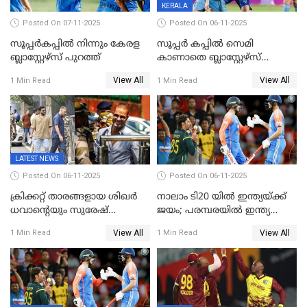
KERALA
Posted On 07-11-2025
Posted On 06-11-2025
സൂപ്പര്‍കപ്പില്‍ നിന്നും കേരള
സൂപ്പർ കപ്പിൽ സെമി
ബ്ലാസ്റ്റേഴ്‌സ് പുറത്ത്
കാണാതെ ബ്ലാസ്റ്റേഴ്സ്
പുറത്ത്
View All
View All
1 Min Read
1 Min Read
LATEST NEWS
Posted On 06-11-2025
Posted On 06-11-2025
ക്രിക്കറ്റ് താരങ്ങളായ ശിഖർ
നാലാം ടി20 യില്‍ ഇന്ത്യയ്ക്ക്
ധവാന്‍റെയും സുരേഷ്
ജയം; പരമ്പരയിൽ ഇന്ത്യ
റെയ്നയുടെയും സ്വത്ത്
മുന്നിൽ
View All
View All
1 Min Read
1 Min Read
കണ്ടുകെട്ടി