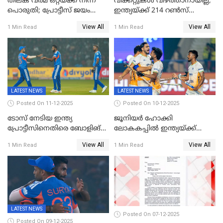
തിലക് വർമ ഒറ്റയ്ക്ക് നിന്ന്
വിക്കറ്റുകൾ വീഴ്ത്താനായില്ല;
പൊരുതി; പ്രോട്ടീസ് ജയം
ഇന്ത്യയ്ക്ക് 214 റൺസ്
പിടിച്ചെടുത്തു
വിജയലക്ഷ്യം; ക്വിന്റൻ
View All
View All
1 Min Read
1 Min Read
ഡികോക്ക് കസറി
LATEST NEWS
LATEST NEWS
Posted On 11-12-2025
Posted On 10-12-2025
ടോസ് നേടിയ ഇന്ത്യ
ജൂനിയര്‍ ഹോക്കി
പ്രോട്ടീസിനെതിരെ ബോളിങ്
ലോകകപ്പിൽ ഇന്ത്യയ്ക്ക്
തെരഞ്ഞെടുത്തു
വെങ്കലം
View All
View All
1 Min Read
1 Min Read
LATEST NEWS
Posted On 07-12-2025
Posted On 09-12-2025