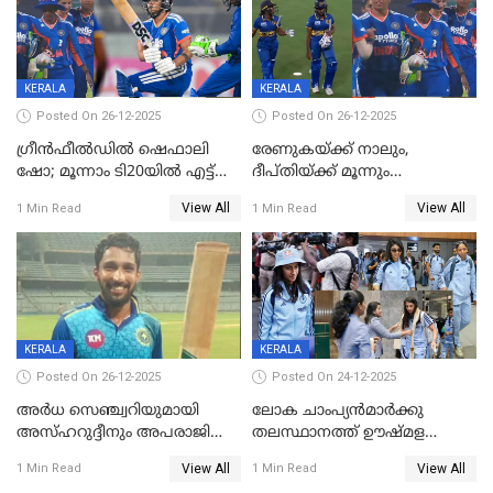
KERALA
KERALA
Posted On 26-12-2025
Posted On 26-12-2025
ഗ്രീന്‍ഫീല്‍ഡില്‍ ഷെഫാലി
രേണുകയ്ക്ക് നാലും,
ഷോ; മൂന്നാം ടി20യിൽ എട്ട്
ദീപ്തിയ്ക്ക് മൂന്നും
വിക്കറ്റ് ജയം; ശ്രീലങ്കന്‍
വിക്കറ്റുകൾ,മൂന്നാം വനിതാ
View All
View All
1 Min Read
1 Min Read
വനിതകള്‍ക്കെതിരായ ടി20
ടി20യിലും ശ്രീലങ്കയ്ക്ക്
പരമ്പര ഇന്ത്യക്ക്
ബാറ്റിംഗ് തകര്‍ച്ച; ഇന്ത്യയ്ക്ക്
വിജയലക്ഷ്യം 113 റൺസ്
KERALA
KERALA
Posted On 26-12-2025
Posted On 24-12-2025
അർധ സെഞ്ച്വറിയുമായി
ലോക ചാംപ്യൻമാർക്കു
അസ്ഹറുദ്ദീനും അപരാജിതും
തലസ്ഥാനത്ത് ഊഷ്മള
; കർണാടകക്കു മുന്നിൽ 285
സ്വീകരണം, കേരളത്തിലെ ഒരു
View All
View All
1 Min Read
1 Min Read
റൺസ് വിജയലക്ഷ്യമുയർത്തി
മത്സരം ജയിച്ചാൽ ഇന്ത്യയ്ക്കു