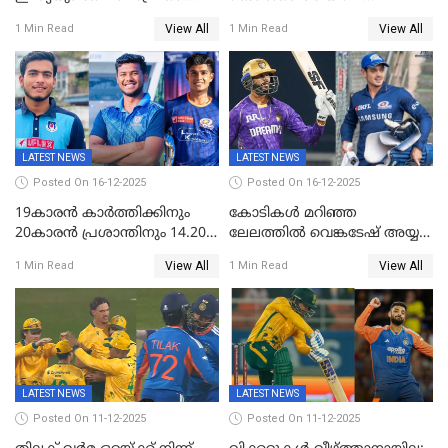
തമ്മിലുള്ള നാലാം ട്വന്റി20
പരിപാടിക്കിടെയുണ്ടായ
View All
View All
1 Min Read
1 Min Read
ഉപേക്ഷിച്ചു
സംഘർഷം: കായിക മന്ത്രി
അരൂപ് ബിശ്വാസ് രാജിവച്ചു
LATEST NEWS
LATEST NEWS
Posted On 16-12-2025
Posted On 16-12-2025
19കാരൻ കാർത്തിക്കിനും
കോടികൾ മറിഞ്ഞ
20കാരൻ പ്രശാന്തിനും 14.20
ലേലത്തിൽ വെങ്കടേഷ് അയ്യര്‍
കോടി; കശ്മീരി താരം 8.40
റോയല്‍ ചലഞ്ചേഴ്‌സ്
View All
View All
1 Min Read
1 Min Read
കോടിക്ക് ഡൽഹിയിൽ;
ബംഗളൂരുവില്‍; ക്വിന്റണ്‍ ഡി
മലയാളി താരം വിഘ്നേഷ്
കോക്ക് മുംബൈ
പുത്തുർ രാജസ്ഥാനിൽ
ഇന്ത്യന്‍സില്‍; 25കോടിക്ക്
കാമറൂൺ ഗ്രീൻ
കൊൽക്കത്തയിൽ
LATEST NEWS
LATEST NEWS
Posted On 11-12-2025
Posted On 11-12-2025