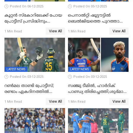
Posted On 06-12-2025
Posted On 05-12-2025
കൂറ്റൻ സ്കോറിലേക്ക് പോയ
പെനാൽറ്റി ഷൂട്ടൗട്ടിൽ
പ്രോട്ടീസ് പ്രസിദ്ധിനും
ബെൽജിയത്തെ പുറത്താക്കി;
കുൽദീപിനും മുന്നിൽ
ജൂനിയർ ഹോക്കി
View All
View All
1 Min Read
1 Min Read
അടിതെറ്റി, ഇന്ത്യക്ക് 271
ലോകകപ്പിൽ ഇന്ത്യ
റണ്‍സ് വിജയലക്ഷ്യം
സെമിയിൽ
LATEST NEWS
LATEST NEWS
Posted On 03-12-2025
Posted On 03-12-2025
റണ്‍മല താണ്ടി പ്രോട്ടീസ്;
സഞ്ജു ടീമില്‍, ഹാര്‍ദിക്
രണ്ടാം ഏകദിനത്തില്‍
പാണ്ഡ്യ തിരിച്ചെത്തി,​ശുഭ്മാൻ
ഇന്ത്യക്ക് തോല്‍വി, പരമ്പര
ഗിൽ കളിക്കും, ജയ്സ്വാൾ
View All
View All
1 Min Read
1 Min Read
ഒപ്പത്തിനൊപ്പം
ഇല്ല;
ദക്ഷിണാഫ്രിക്കയ്‌ക്കെതിരായ
ടി20 പരമ്പരയ്ക്കുള്ള ഇന്ത്യന്‍
ടീമിനെ പ്രഖ്യാപിച്ചു