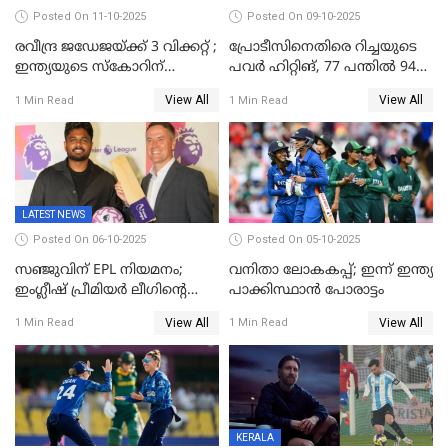
Posted On 11-10-2025
Posted On 09-10-2025
രവീന്ദ്ര ജഡേജയ്ക്ക് 3 വിക്കറ്റ് ;
പ്രോടീസിനെതിരെ റിച്ചയുടെ
ഇന്ത്യയുടെ സ്കോറിന്
പവർ ഹിറ്റിങ്, 77 പന്തില്‍ 94
മുന്നിൽ വെസ്റ്റ് ഇന്‍ഡീസിന്
റണ്‍സ്, 252 റണ്‍സ്
View All
View All
1 Min Read
1 Min Read
നാല് വിക്കറ്റ് നഷ്ടം
ലക്ഷ്യമൊരുക്കി ഇന്ത്യ; 28
വര്‍ഷം പഴക്കമുള്ള ലോക
റെക്കോര്‍ഡ് തകര്‍ത്ത് സ്മൃതി
LATEST NEWS
Posted On 06-10-2025
Posted On 05-10-2025
സഞ്ജുവിന് EPL നിയമനം;
വനിതാ ലോകകപ്പ്; ഇന്ന് ഇന്ത്യ
ഇംഗ്ലീഷ് പ്രീമിയര്‍ ലീഗിന്‍റെ
പാക്കിസ്ഥാന്‍ പോരാട്ടം
ഇന്ത്യയിലെ ബ്രാന്‍ഡ്
View All
View All
1 Min Read
1 Min Read
അംബാസഡര്‍
KERALA