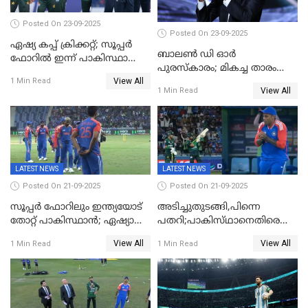
Posted On 23-09-2025
Posted On 23-09-2025
ഏഷ്യ കപ്പ് ക്രിക്കറ്റ്; സൂപ്പര്‍
ബാലണ്‍ ഡി ഓര്‍
ഫോറിൽ ഇന്ന് പാകിസ്ഥാനും
പുരസ്‌കാരം; മികച്ച താരം
ശ്രീലങ്കയും ഏറ്റുമുട്ടും
View All
ഒസ്മാന്‍ ഡെംബല
1 Min Read
View All
1 Min Read
LATEST NEWS
LATEST NEWS
Posted On 21-09-2025
Posted On 21-09-2025
സൂപ്പർ ഫോറിലും ഇന്ത്യയോട്
അടിച്ചുതുടങ്ങി,പിന്നെ
തോറ്റ് പാകിസ്ഥാൻ; ഏഷ്യാ
പതറി;പാകിസ്‌ഥാനെതിരെ
കപ്പിൽ വിജയഭേരി തുടർന്ന്
ഇന്ത്യക്ക് 172 റൺസ്
View All
View All
1 Min Read
1 Min Read
ഇന്ത്യ, അഭിഷേക് ശർമ്മയ്ക്ക്
വിജയലക്ഷ്യം
അർദ്ധ സെഞ്ച്വറി