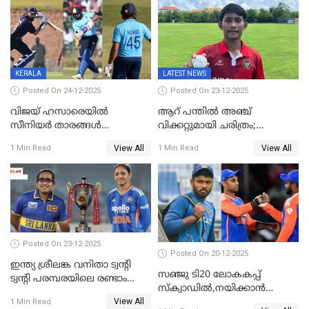
കേരളം
പരമ്പര
KERALA
LATEST NEWS
Posted On 24-12-2025
Posted On 23-12-2025
വിജയ് ഹസാരെയിൽ
ആറ് പന്തിൽ അഞ്ച്
സീനിയർ താരങ്ങൾ
വിക്കറ്റുമായി ചരിത്രം;
സെഞ്ച്വറിയുമായി കസറി;
ക്രിക്കറ്റിൽ അപൂർവ
View All
View All
1 Min Read
1 Min Read
സച്ചിന്‍റെ റെക്കോഡ് മറികടന്ന്
റെക്കോഡുമായി
കോഹ്‌ലി, രോഹിത്
ഇന്തോനേഷ്യൻ താരം
വാർണർക്കൊപ്പം
Posted On 23-12-2025
Posted On 20-12-2025
ഇന്ത്യ ശ്രീലങ്ക വനിതാ ട്വന്റി
സഞ്ജു ടി20 ലോകകപ്പ്
ട്വന്റി പരമ്പരയിലെ രണ്ടാം
സ്‌ക്വാഡിൽ,നയിക്കാൻ
മത്സരം ഇന്ന്
View All
സൂര്യകുമാർ, ഇന്ത്യൻ ടീമിനെ
1 Min Read