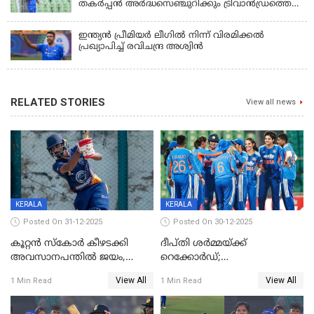
തകർപ്പൻ അർദ്ധസെഞ്ചുറിക്കും ട്രിവാൻഡ്രത്തെ
രക്ഷിക്കാനായില്ല, കൊച്ചി ബ്ലൂ ടൈഗേഴ്സിനു ജയം
ഇന്ത്യന്‍ പ്രീമിയര്‍ ലീഗില്‍ നിന്ന് വിരമിക്കല്‍
പ്രഖ്യാപിച്ച് രവിചന്ദ്ര അശ്വിന്‍
RELATED STORIES
View all news
KERALA
KERALA
Posted On 31-12-2025
Posted On 30-12-2025
കൂറ്റൻ സ്കോർ കീഴടക്കി
ദീപ്തി ശർമ്മയ്ക്ക്
അവസാനപന്തിൽ ജയം,
റെക്കോർഡ്;
കേരളത്തിന് ഹാപ്പി ന്യൂഇയർ
ശ്രീലങ്കയ്ക്കെതിരായ വനിതാ
View All
View All
1 Min Read
1 Min Read
ടി20 പരമ്പര തൂത്തുവാരി
ഇന്ത്യ