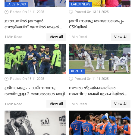
LATEST NEWS
LATEST NEWS
Posted On 14-11-2025
Posted On 13-11-2025
ഈഡനിൽ ഇന്ത്യൻ
ഇനി സഞ്ജു തലയോടൊപ്പം
ബൗളിങ്ങിന് മുന്നിൽ തകർന്ന്
CSKയിൽ
പ്രോട്ടീസ്; 159റൺസിന്‌
View All
View All
1 Min Read
1 Min Read
പുറത്ത്; ബുമ്രയ്ക്ക് അഞ്ച്
വിക്കറ്റ്
KERALA
Posted On 13-11-2025
Posted On 11-11-2025
ശ്രീലങ്കയും പാകിസ്ഥാനും
സൗരാഷ്ട്രയ്‌ക്കെതിരെ
തമ്മിലുള്ള 2 മത്സരങ്ങള്‍ മാറ്റി
സമനില; രഞ്ജി ട്രോഫിയിൽ
കേരളത്തിന് മൂന്ന് പോയിന്റ്
View All
View All
1 Min Read
1 Min Read