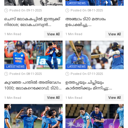
LATEST NEWS
Posted On 09-11-2025
Posted On 08-11-2025
ചെസ് ലോകകപ്പില്‍ ഇന്ത്യക്ക്
അഞ്ചാം ടി20 മത്സരം
നിരാശ; ലോകചാമ്പ്യന്‍
ഉപേക്ഷിച്ചു,
ഡി.ഗുകേഷ് പുറത്ത്
ഓസീസിനെതിരായ പരമ്പര
View All
View All
1 Min Read
1 Min Read
ജയിച്ച് ഇന്ത്യ
LATEST NEWS
LATEST NEWS
Posted On 08-11-2025
Posted On 07-11-2025
കുറഞ്ഞ പന്തിൽ അതിവേഗം
ഉത്തപ്പയും ചിപ്ലിയും
1000; ലോകറെക്കോഡ്; ടി20
കാർത്തിക്കും മിന്നിച്ചു;
ക്രിക്കറ്റില്‍
പാക്കിസ്ഥാനെ തകർത്ത്
View All
View All
1 Min Read
1 Min Read
അപൂര്‍വനേട്ടവുമായി
ഇന്ത്യ; ഹോങ്കോങ് സിക്സസ്
അഭിഷേക് ശർമ
ക്രിക്കറ്റ് ടൂർണമെന്റിൽ ജയം