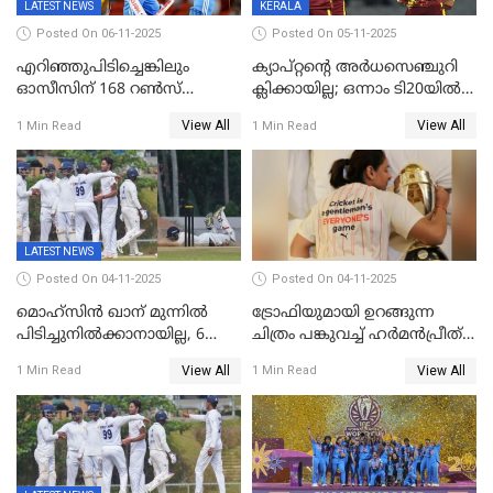
LATEST NEWS
KERALA
Posted On 06-11-2025
Posted On 05-11-2025
എറിഞ്ഞുപിടിച്ചെങ്കിലും
ക്യാപ്റ്റന്റെ അർധസെഞ്ചുറി
ഓസീസിന് 168 റൺസ്
ക്ലിക്കായില്ല; ഒന്നാം ടി20യിൽ
വിജയലക്ഷ്യം നൽകി ഇന്ത്യ
ന‍്യൂസിലൻഡിനെതിരേ
View All
View All
1 Min Read
1 Min Read
വിൻഡീസിന് ജയം
LATEST NEWS
Posted On 04-11-2025
Posted On 04-11-2025
മൊഹ്സിൻ ഖാന് മുന്നിൽ
ട്രോഫിയുമായി ഉറങ്ങുന്ന
പിടിച്ചുനിൽക്കാനായില്ല, 6
ചിത്രം പങ്കുവച്ച് ഹര്‍മന്‍പ്രീത്
വിക്കറ്റ്, കര്‍ണാടകക്കെതിരെ
കൗര്‍
View All
View All
1 Min Read
1 Min Read
കേരളത്തിന് ഇന്നിംഗ്സ്
തോല്‍വി