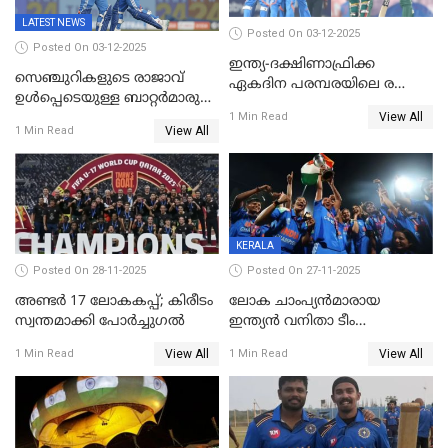
LATEST NEWS
Posted On 03-12-2025
Posted On 03-12-2025
ഇന്ത്യ-ദക്ഷിണാഫ്രിക്ക
സെഞ്ചുറികളുടെ രാജാവ്
ഏകദിന പരമ്പരയിലെ രണ്ടാം
ഉൾപ്പെടെയുള്ള ബാറ്റർമാരുടെ
മത്സരം ഇന്ന്
View All
ആറാട്ട്; പ്രോട്ടീസിനെതിരെ
1 Min Read
View All
1 Min Read
ഇന്ത്യയ്ക്ക് 358 റൺസ്
KERALA
Posted On 28-11-2025
Posted On 27-11-2025
അണ്ടര്‍ 17 ലോകകപ്പ്; കിരീടം
ലോക ചാംപ്യൻമാരായ
സ്വന്തമാക്കി പോര്‍ച്ചുഗല്‍
ഇന്ത്യൻ വനിതാ ടീം
കേരളത്തിൽ കളിക്കും; 3 ടി20
View All
View All
1 Min Read
1 Min Read
മത്സരങ്ങൾ ​ഗ്രീൻഫീൽഡിൽ