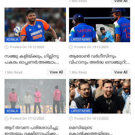
View All
1 Min Read
പ്രഖ്യാപിച്ച് ബി.സി.സി.ഐ
KERALA
LATEST NEWS
Posted On 19-12-2025
Posted On 19-12-2025
സഞ്ജു കളിയ്ക്കും, ഗില്ലിനു
ആരോൺ വർഗീസിനും
പകരം ഓപ്പണർ;അഞ്ചാം
വിഹാനും അർദ്ധ സെഞ്ചുറി;
ട്വന്റി20യിൽ ഇന്ത്യൻ ടീമിൽ 3
അണ്ടര്‍ 19 ഏഷ്യാ കപ്പിൽ
View All
View All
1 Min Read
1 Min Read
മാറ്റം
ഇന്ത്യ ഫൈനലിൽ
KERALA
LATEST NEWS
Posted On 17-12-2025
Posted On 16-12-2025
ആറ് തവണ പരിശോധിച്ചു;
മെസിയുടെ
ഇന്ത്യയും ദക്ഷിണാഫ്രിക്കയും
കൊൽക്കത്തയിലെ