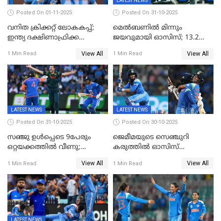
LATEST NEWS
Posted On 01-11-2025
Posted On 31-10-2025
വനിത ക്രിക്കറ്റ് ലോകകപ്പ്;
മെൽബണിൽ മിന്നും
ഇന്ത്യ ദക്ഷിണാഫ്രിക്ക
ജയവുമായി ഓസിസ്; 13.2
പോരാട്ടം
ഓവറിൽ കളി തീർത്തു;
View All
View All
1 Min Read
1 Min Read
പരമ്പരയിൽ ലീഡ്
LATEST NEWS
LATEST NEWS
Posted On 31-10-2025
Posted On 30-10-2025
സഞ്ജു ഉൾപ്പെടെ 9പേരും
ജെമീമയുടെ സെഞ്ചുറി
ഒറ്റയക്കത്തിൽ വീണു;
കരുത്തിൽ ഓസിസ്
രണ്ടക്കം കടന്നത്അഭിഷേകും
റെക്കോർഡ് സ്കോർ
View All
View All
1 Min Read
1 Min Read
ഹര്‍ഷിതും മാത്രം;
തകർന്നു; അഞ്ച് വിക്കറ്റ്
മെല്‍ബണില്‍
ജയവുമായി ഇന്ത്യൻ
ഇന്ത്യയ്‌ക്കെതിരെ ഓസീസ്
വനിതകൾ ലോകകപ്പ്
ലക്ഷ്യം 126 റണ്‍സ്
കലാശപ്പോരിന്
LATEST NEWS