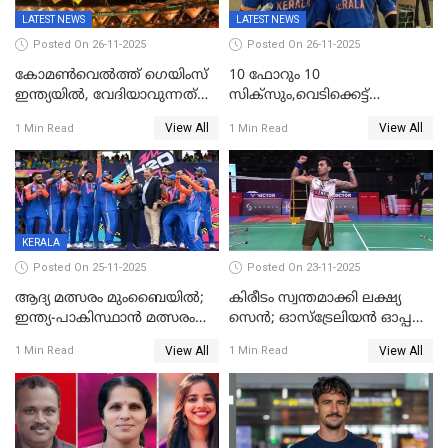
LATEST NEWS
LATEST NEWS
Posted On 26-11-2025
Posted On 26-11-2025
കോമൺവെൽത്ത് ഗെയിംസ്
10 ഫോറും 10
ഇന്ത്യയിൽ, വേദിയാവുന്നത്
സിക്‌സും,വെടിക്കെട്ട്
അഹമ്മദാബാദ്
സെഞ്ചുറിയുമായി രോഹന്‍,
View All
View All
1 Min Read
1 Min Read
അര്‍ധ സെഞ്ചുറിയുമായി
സഞ്ജു; ഒഡിഷയെ 10
വിക്കറ്റിന് തകര്‍ത്ത് കേരളം
KERALA
Posted On 25-11-2025
Posted On 23-11-2025
ആദ്യ മത്സരം മുംബൈയിൽ;
കിരീടം സ്വന്തമാക്കി ലക്ഷ്യ
ഇന്ത്യ-പാകിസ്ഥാൻ മത്സരം
സെന്‍; ഓസ്ട്രേലിയന്‍ ഓപ്പണ്‍
ഫെബ്രുവരി 15ന്; ടി20
ബാഡ്മിൻ്റൺ
View All
View All
1 Min Read
1 Min Read
ലോകകപ്പിന്‍റെ മത്സരക്രമം
പ്രഖ്യാപിച്ചു