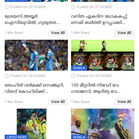
Posted On 27-10-2025
Posted On 27-10-2025
ശ്രേയസ് അയ്യര്‍
വനിത ഏകദിന ലോകകപ്പ്;
ഐസിയുവില്‍; ഗുരുതര
സെമി ബര്‍ത്ത് ഉറപ്പാക്കി
പരിക്ക്
ഇന്ത്യന്‍ വനിതകള്‍
View All
View All
1 Min Read
1 Min Read
KERALA
Posted On 25-10-2025
Posted On 23-10-2025
രോഹിത് ശർമക്ക് സെഞ്ച്വറി,
100 മീറ്ററിൽ നിവേദ് വേ​
വിരാട് കോഹ്‍ലിക്ക്
ഗരാജാവ്, ആദിത്യ വേ​
അർധസെഞ്ച്വറി;
ഗറാണി;ജൂനിയർ
View All
View All
1 Min Read
1 Min Read
മുൻനായകരുടെ മികവിൽ
ബോയ്സിലും സബ്‌ജൂനിയർ
ഓസീസിനെതിരെ ഉജ്ജ്വല
ഗേൾസിലും റെക്കോർഡോടെ
ജയം
സ്വർണം, ദേവപ്രിയ 87ലെ
റെക്കോർഡ് തിരുത്തി
LATEST NEWS
KERALA