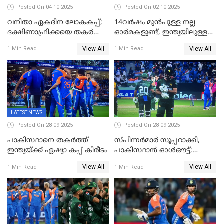
Posted On 04-10-2025
Posted On 02-10-2025
വനിതാ ഏകദിന ലോകകപ്പ്;
14വർഷം മുൻപുള്ള നല്ല
ദക്ഷിണാഫ്രിക്കയെ തകർത്ത്
ഓർമകളുണ്ട്, ഇന്ത്യയിലുള്ള
ഇംഗ്ലണ്ട്
അവരെ കാണാൻ
View All
View All
1 Min Read
1 Min Read
കാത്തിരിക്കുന്നു; വരവ്
സ്ഥിരീകരിച്ച് മെസി
LATEST NEWS
Posted On 28-09-2025
Posted On 28-09-2025
പാകിസ്ഥാനെ തകർത്ത്
സ്പിന്നർമാർ സൂപ്പറാക്കി,
ഇന്ത്യയ്ക്ക് ഏഷ്യാ കപ്പ് കിരീടം
പാകിസ്ഥാൻ ഓൾഔട്ട്;
ഇന്ത്യക്ക് 147 റൺസ്
View All
View All
1 Min Read
1 Min Read
വിജയലക്ഷ്യം, കുൽദീപിന് 4
വിക്കറ്റ്