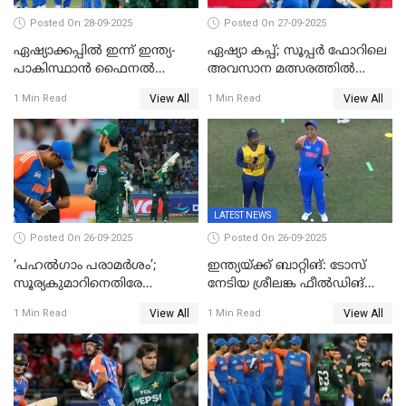
Posted On 28-09-2025
Posted On 27-09-2025
ഏഷ്യാക്കപ്പില്‍ ഇന്ന് ഇന്ത്യ-
ഏഷ്യാ കപ്പ്; സൂപ്പർ ഫോറിലെ
പാകിസ്ഥാന്‍ ഫൈനല്‍
അവസാന മത്സരത്തിൽ
പോരാട്ടം
ഇന്ത്യയ്ക്ക് ജയം
View All
View All
1 Min Read
1 Min Read
LATEST NEWS
Posted On 26-09-2025
Posted On 26-09-2025
‘പഹൽഗാം പരാമർശം’;
ഇന്ത്യയ്ക്ക് ബാറ്റിങ്: ടോസ്
സൂര്യകുമാറിനെതിരേ
നേടിയ ശ്രീലങ്ക ഫീൽഡിങ്
ഐസിസി നടപടി, പാക് താരം
തെരഞ്ഞെടുത്തു
View All
View All
1 Min Read
1 Min Read
ഹാരിസ് റൗഫിനും പിഴ ശിക്ഷ