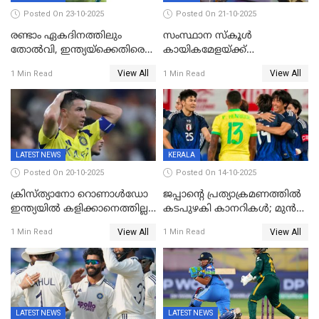
Posted On 23-10-2025
Posted On 21-10-2025
രണ്ടാം ഏകദിനത്തിലും
സംസ്ഥാന സ്കൂൾ
തോൽവി, ഇന്ത്യയ്‌ക്കെതിരെ
കായികമേളയ്ക്ക്
പരമ്പര നേടി ഓസ്‌ട്രേലിയ
തിരിതെളിഞ്ഞു; സ്കൂൾ
View All
View All
1 Min Read
1 Min Read
ഒളിംപിക്‌സിന്റെ ഉദ്‌ഘാടനം
നിർവഹിച്ച് ധനമന്ത്രി K N
ബാലഗോപാൽ;ദീപശിഖ
തെളിയിച്ച് I M വിജയൻ
LATEST NEWS
KERALA
Posted On 20-10-2025
Posted On 14-10-2025
ക്രിസ്ത്യാനോ റൊണാൾഡോ
ജപ്പാന്റെ പ്രത്യാക്രമണത്തിൽ
ഇന്ത്യയിൽ കളിക്കാനെത്തില്ല;
കടപുഴകി കാനറികൾ; മുൻ
അൽ നസർ സ്ക്വാഡിൽ
ലോകചാമ്പ്യന്മാർക്കെതിരെ
View All
View All
1 Min Read
1 Min Read
ഉൾപ്പെടുത്തിയില്ല
ജപ്പാന്റെ ആദ്യ ജയം
LATEST NEWS
LATEST NEWS