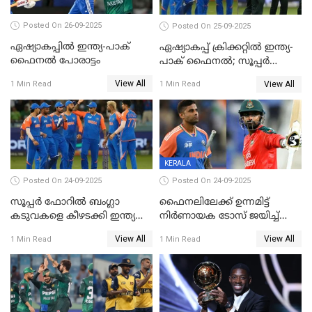
Posted On 26-09-2025
Posted On 25-09-2025
ഏഷ്യാകപ്പില്‍ ഇന്ത്യ-പാക്
ഏഷ്യാകപ്പ് ക്രിക്കറ്റിൽ ഇന്ത്യ-
ഫൈനല്‍ പോരാട്ടം
പാക് ഫൈനല്‍; സൂപ്പർ
ഫോറിൽ ബംഗ്ലാദേശിനെ
View All
View All
1 Min Read
1 Min Read
തോൽപിച്ച് പാകിസ്ഥാൻ
KERALA
Posted On 24-09-2025
Posted On 24-09-2025
സൂപ്പർ ഫോറിൽ ബംഗ്ലാ
ഫൈനലിലേക്ക് ഉന്നമിട്ട്
കടുവകളെ കീഴടക്കി ഇന്ത്യ
നിര്‍ണായക ടോസ് ജയിച്ച്
ഏഷ്യാ കപ്പ് ഫൈനലിൽ
ബംഗ്ലാദേശ്, ഏഷ്യാ കപ്പിൽ
View All
View All
1 Min Read
1 Min Read
ഇന്ത്യയ്ക്ക് ബാറ്റിംഗ്