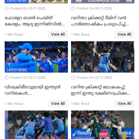
LATEST NEWS
Posted On 03-11-2025
Posted On 03-11-2025
ഫോളോ ഓൺ ചെയ്ത്
വനിതാ ക്രിക്കറ്റ് ടീമിന് വൻ
കേരളം, ആദ്യ ഇന്നിങ്സിൽ
പാരിതോഷികം പ്രഖ്യാപിച്ച്
238 റൺസിന് പുറത്ത്,
BCCI
View All
View All
1 Min Read
1 Min Read
രഞ്ജിയിൽ കർണാടകയ്ക്ക്
കൂറ്റൻ ലീഡ്
LATEST NEWS
Posted On 02-11-2025
Posted On 02-11-2025
വിശ്വകിരീടവുമായി ഇന്ത്യൻ
വനിത ക്രിക്കറ്റ് ലോകകപ്പ്;
വനിതകൾ;
ഇന്ന് ഇന്ത്യ ദക്ഷിണാഫ്രിക്ക
ദക്ഷിണാഫ്രിക്കയെ വീഴ്ത്തി
പോരാട്ടം
View All
View All
1 Min Read
1 Min Read
ഇന്ത്യയ്ക്ക് വനിതാ ക്രിക്കറ്റ്
ലോകകപ്പ്