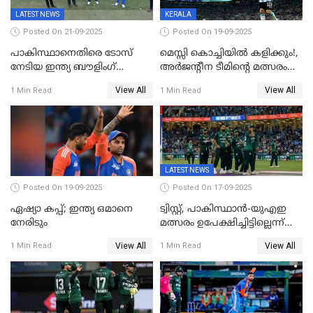
LATEST NEWS
KERALA
Posted On 21-09-2025
Posted On 19-09-2025
പാകിസ്ഥാനെതിരെ ടോസ്
മെസ്സി കൊച്ചിയിൽ കളിക്കും!,
നേടിയ ഇന്ത്യ ബൗളിംഗ്
അർജന്റീന ടീമിന്റെ മത്സരം
തെരഞ്ഞെടുത്തു
കലൂർ സ്റ്റേഡിയത്തിൽ
View All
View All
1 Min Read
1 Min Read
നടത്താൻ ആലോചന
LATEST NEWS
Posted On 19-09-2025
Posted On 17-09-2025
ഏഷ്യാ കപ്പ്; ഇന്ത്യ ഒമാനെ
ട്വിസ്റ്റ്, പാകിസ്ഥാൻ-യുഎഇ
നേരിടും
മത്സരം ഉപേക്ഷിച്ചിട്ടില്ലെന്ന്
ഐസിസി; ഒരു മണിക്കൂറോളം
View All
View All
1 Min Read
1 Min Read
വൈകും; പാക് ടീം ഹോട്ടലിൽ
നിന്ന് ഇറങ്ങിയതായി റിപ്പോർട്ട്