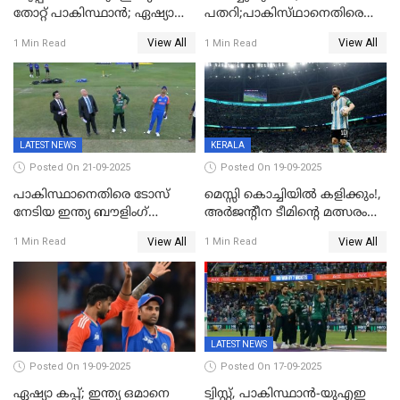
തോറ്റ് പാകിസ്ഥാൻ; ഏഷ്യാ
പതറി;പാകിസ്‌ഥാനെതിരെ
കപ്പിൽ വിജയഭേരി തുടർന്ന്
ഇന്ത്യക്ക് 172 റൺസ്
View All
View All
1 Min Read
1 Min Read
ഇന്ത്യ, അഭിഷേക് ശർമ്മയ്ക്ക്
വിജയലക്ഷ്യം
അർദ്ധ സെഞ്ച്വറി
LATEST NEWS
KERALA
Posted On 21-09-2025
Posted On 19-09-2025
പാകിസ്ഥാനെതിരെ ടോസ്
മെസ്സി കൊച്ചിയിൽ കളിക്കും!,
നേടിയ ഇന്ത്യ ബൗളിംഗ്
അർജന്റീന ടീമിന്റെ മത്സരം
തെരഞ്ഞെടുത്തു
കലൂർ സ്റ്റേഡിയത്തിൽ
View All
View All
1 Min Read
1 Min Read
നടത്താൻ ആലോചന
LATEST NEWS
Posted On 19-09-2025
Posted On 17-09-2025
ഏഷ്യാ കപ്പ്; ഇന്ത്യ ഒമാനെ
ട്വിസ്റ്റ്, പാകിസ്ഥാൻ-യുഎഇ