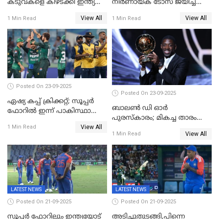
കടുവകളെ കീഴടക്കി ഇന്ത്യ
നിര്‍ണായക ടോസ് ജയിച്ച്
ഏഷ്യാ കപ്പ് ഫൈനലിൽ
ബംഗ്ലാദേശ്, ഏഷ്യാ കപ്പിൽ
View All
View All
1 Min Read
1 Min Read
ഇന്ത്യയ്ക്ക് ബാറ്റിംഗ്
Posted On 23-09-2025
Posted On 23-09-2025
ഏഷ്യ കപ്പ് ക്രിക്കറ്റ്; സൂപ്പര്‍
ബാലണ്‍ ഡി ഓര്‍
ഫോറിൽ ഇന്ന് പാകിസ്ഥാനും
പുരസ്‌കാരം; മികച്ച താരം
ശ്രീലങ്കയും ഏറ്റുമുട്ടും
View All
ഒസ്മാന്‍ ഡെംബല
1 Min Read
View All
1 Min Read
LATEST NEWS
LATEST NEWS
Posted On 21-09-2025
Posted On 21-09-2025
സൂപ്പർ ഫോറിലും ഇന്ത്യയോട്
അടിച്ചുതുടങ്ങി,പിന്നെ