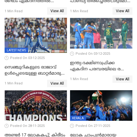
രണ്ടാം ഏകദിനത്തില്‍
പാണ്ഡ്യ തിരിച്ചെത്തി,​ശുഭ്മാൻ
ഇന്ത്യക്ക് തോല്‍വി, പരമ്പര
ഗിൽ കളിക്കും, ജയ്സ്വാൾ
View All
View All
1 Min Read
1 Min Read
ഒപ്പത്തിനൊപ്പം
ഇല്ല;
ദക്ഷിണാഫ്രിക്കയ്‌ക്കെതിരായ
ടി20 പരമ്പരയ്ക്കുള്ള ഇന്ത്യന്‍
ടീമിനെ പ്രഖ്യാപിച്ചു
LATEST NEWS
Posted On 03-12-2025
Posted On 03-12-2025
ഇന്ത്യ-ദക്ഷിണാഫ്രിക്ക
സെഞ്ചുറികളുടെ രാജാവ്
ഏകദിന പരമ്പരയിലെ രണ്ടാം
ഉൾപ്പെടെയുള്ള ബാറ്റർമാരുടെ
മത്സരം ഇന്ന്
View All
ആറാട്ട്; പ്രോട്ടീസിനെതിരെ
1 Min Read
View All
1 Min Read
ഇന്ത്യയ്ക്ക് 358 റൺസ്
KERALA
Posted On 28-11-2025
Posted On 27-11-2025
അണ്ടര്‍ 17 ലോകകപ്പ്; കിരീടം
ലോക ചാംപ്യൻമാരായ