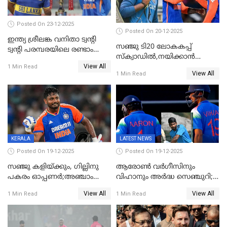
Posted On 23-12-2025
Posted On 20-12-2025
ഇന്ത്യ ശ്രീലങ്ക വനിതാ ട്വന്റി
സഞ്ജു ടി20 ലോകകപ്പ്
ട്വന്റി പരമ്പരയിലെ രണ്ടാം
സ്‌ക്വാഡിൽ,നയിക്കാൻ
മത്സരം ഇന്ന്
View All
സൂര്യകുമാർ, ഇന്ത്യൻ ടീമിനെ
1 Min Read
View All
1 Min Read
പ്രഖ്യാപിച്ച് ബി.സി.സി.ഐ
KERALA
LATEST NEWS
Posted On 19-12-2025
Posted On 19-12-2025
സഞ്ജു കളിയ്ക്കും, ഗില്ലിനു
ആരോൺ വർഗീസിനും
പകരം ഓപ്പണർ;അഞ്ചാം
വിഹാനും അർദ്ധ സെഞ്ചുറി;
ട്വന്റി20യിൽ ഇന്ത്യൻ ടീമിൽ 3
അണ്ടര്‍ 19 ഏഷ്യാ കപ്പിൽ
View All
View All
1 Min Read
1 Min Read
മാറ്റം
ഇന്ത്യ ഫൈനലിൽ