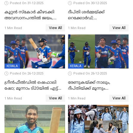
Posted On 31-12-2025
Posted On 30-12-2025
കൂറ്റൻ സ്കോർ കീഴടക്കി
ദീപ്തി ശർമ്മയ്ക്ക്
അവസാനപന്തിൽ ജയം,
റെക്കോർഡ്;
കേരളത്തിന് ഹാപ്പി ന്യൂഇയർ
ശ്രീലങ്കയ്ക്കെതിരായ വനിതാ
View All
View All
1 Min Read
1 Min Read
ടി20 പരമ്പര തൂത്തുവാരി
ഇന്ത്യ
KERALA
KERALA
Posted On 26-12-2025
Posted On 26-12-2025
ഗ്രീന്‍ഫീല്‍ഡില്‍ ഷെഫാലി
രേണുകയ്ക്ക് നാലും,
ഷോ; മൂന്നാം ടി20യിൽ എട്ട്
ദീപ്തിയ്ക്ക് മൂന്നും
വിക്കറ്റ് ജയം; ശ്രീലങ്കന്‍
വിക്കറ്റുകൾ,മൂന്നാം വനിതാ
View All
View All
1 Min Read
1 Min Read
വനിതകള്‍ക്കെതിരായ ടി20
ടി20യിലും ശ്രീലങ്കയ്ക്ക്
പരമ്പര ഇന്ത്യക്ക്
ബാറ്റിംഗ് തകര്‍ച്ച; ഇന്ത്യയ്ക്ക്
വിജയലക്ഷ്യം 113 റൺസ്