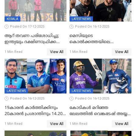
KERALA
LATEST NEWS
Posted On 17-12-2025
Posted On 16-12-2025
ആറ് തവണ പരിശോധിച്ചു;
മെസിയുടെ
ഇന്ത്യയും ദക്ഷിണാഫ്രിക്കയും
കൊൽക്കത്തയിലെ
തമ്മിലുള്ള നാലാം ട്വന്റി20
പരിപാടിക്കിടെയുണ്ടായ
View All
View All
1 Min Read
1 Min Read
ഉപേക്ഷിച്ചു
സംഘർഷം: കായിക മന്ത്രി
അരൂപ് ബിശ്വാസ് രാജിവച്ചു
LATEST NEWS
LATEST NEWS
Posted On 16-12-2025
Posted On 16-12-2025
19കാരൻ കാർത്തിക്കിനും
കോടികൾ മറിഞ്ഞ
20കാരൻ പ്രശാന്തിനും 14.20
ലേലത്തിൽ വെങ്കടേഷ് അയ്യര്‍
കോടി; കശ്മീരി താരം 8.40
റോയല്‍ ചലഞ്ചേഴ്‌സ്
View All
View All
1 Min Read
1 Min Read
കോടിക്ക് ഡൽഹിയിൽ;
ബംഗളൂരുവില്‍; ക്വിന്റണ്‍ ഡി
മലയാളി താരം വിഘ്നേഷ്
കോക്ക് മുംബൈ