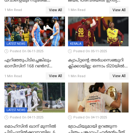
ധവാന്‍റെയും സുരേഷ്
ജയം; പരമ്പരയിൽ ഇന്ത്യ
റെയ്നയുടെയും സ്വത്ത്
മുന്നിൽ
View All
View All
1 Min Read
1 Min Read
കണ്ടുകെട്ടി
LATEST NEWS
KERALA
Posted On 06-11-2025
Posted On 05-11-2025
എറിഞ്ഞുപിടിച്ചെങ്കിലും
ക്യാപ്റ്റന്റെ അർധസെഞ്ചുറി
ഓസീസിന് 168 റൺസ്
ക്ലിക്കായില്ല; ഒന്നാം ടി20യിൽ
വിജയലക്ഷ്യം നൽകി ഇന്ത്യ
ന‍്യൂസിലൻഡിനെതിരേ
View All
View All
1 Min Read
1 Min Read
വിൻഡീസിന് ജയം
LATEST NEWS
Posted On 04-11-2025
Posted On 04-11-2025
മൊഹ്സിൻ ഖാന് മുന്നിൽ
ട്രോഫിയുമായി ഉറങ്ങുന്ന
പിടിച്ചുനിൽക്കാനായില്ല, 6
ചിത്രം പങ്കുവച്ച് ഹര്‍മന്‍പ്രീത്