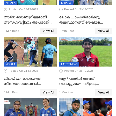
KERALA
KERALA
Posted On 26-12-2025
Posted On 24-12-2025
അർധ സെഞ്ച്വറിയുമായി
ലോക ചാംപ്യൻമാർക്കു
അസ്ഹറുദ്ദീനും അപരാജിതും
തലസ്ഥാനത്ത് ഊഷ്മള
; കർണാടകക്കു മുന്നിൽ 285
സ്വീകരണം, കേരളത്തിലെ ഒരു
View All
View All
1 Min Read
1 Min Read
റൺസ് വിജയലക്ഷ്യമുയർത്തി
മത്സരം ജയിച്ചാൽ ഇന്ത്യയ്ക്കു
കേരളം
പരമ്പര
KERALA
LATEST NEWS
Posted On 24-12-2025
Posted On 23-12-2025
വിജയ് ഹസാരെയിൽ
ആറ് പന്തിൽ അഞ്ച്
സീനിയർ താരങ്ങൾ
വിക്കറ്റുമായി ചരിത്രം;
സെഞ്ച്വറിയുമായി കസറി;
ക്രിക്കറ്റിൽ അപൂർവ
View All
View All
1 Min Read
1 Min Read
സച്ചിന്‍റെ റെക്കോഡ് മറികടന്ന്
റെക്കോഡുമായി
കോഹ്‌ലി, രോഹിത്
ഇന്തോനേഷ്യൻ താരം
വാർണർക്കൊപ്പം