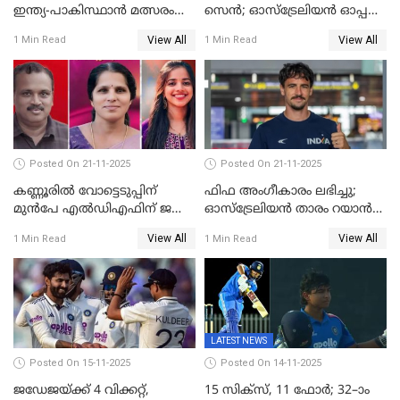
ഇന്ത്യ-പാകിസ്ഥാൻ മത്സരം
സെന്‍; ഓസ്ട്രേലിയന്‍ ഓപ്പണ്‍
ഫെബ്രുവരി 15ന്; ടി20
ബാഡ്മിൻ്റൺ
View All
View All
1 Min Read
1 Min Read
ലോകകപ്പിന്‍റെ മത്സരക്രമം
പ്രഖ്യാപിച്ചു
Posted On 21-11-2025
Posted On 21-11-2025
കണ്ണൂരിൽ വോട്ടെടുപ്പിന്
ഫിഫ അംഗീകാരം ലഭിച്ചു;
മുൻപേ എൽഡിഎഫിന് ജയം;
ഓസ്‌ട്രേലിയന്‍ താരം റയാന്‍
മലപ്പട്ടത്തും ആന്തൂരും എതിർ
വില്ല്യംസിന് ഇനി
View All
View All
1 Min Read
1 Min Read
സ്ഥാനാർഥികളില്ല
നീലക്കുപ്പായത്തില്‍ കളിക്കാം
LATEST NEWS
Posted On 15-11-2025
Posted On 14-11-2025
ജഡേജയ്ക്ക് 4 വിക്കറ്റ്,
15 സിക്സ്, 11 ഫോർ; 32–ാം