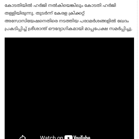
കോടതിയിൽ ഹർജി നൽകിയെങ്കിലും കോടതി ഹർജി
തള്ളിയിരുന്നു. തുടർന്ന് കേരള ക്രിക്കറ്റ്
അസോസിയേഷനെതിരെ നടത്തിയ പരാമർശങ്ങളിൽ ഖേദം
പ്രകടിപ്പിച്ച് ശ്രീശാന്ത് ഔദ്യോഗികമായി മാപ്പപേക്ഷ സമർപ്പിച്ചു.