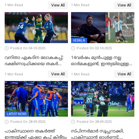
ഇന്ത്യയിലെ ബ്രാന്‍ഡ്
View All
View All
1 Min Read
1 Min Read
അംബാസഡര്‍
KERALA
Posted On 04-10-2025
Posted On 02-10-2025
വനിതാ ഏകദിന ലോകകപ്പ്;
14വർഷം മുൻപുള്ള നല്ല
ദക്ഷിണാഫ്രിക്കയെ തകർത്ത്
ഓർമകളുണ്ട്, ഇന്ത്യയിലുള്ള
ഇംഗ്ലണ്ട്
അവരെ കാണാൻ
View All
View All
1 Min Read
1 Min Read
കാത്തിരിക്കുന്നു; വരവ്
സ്ഥിരീകരിച്ച് മെസി
LATEST NEWS
Posted On 28-09-2025
Posted On 28-09-2025
പാകിസ്ഥാനെ തകർത്ത്
സ്പിന്നർമാർ സൂപ്പറാക്കി,
ഇന്ത്യയ്ക്ക് ഏഷ്യാ കപ്പ് കിരീടം
പാകിസ്ഥാൻ ഓൾഔട്ട്;