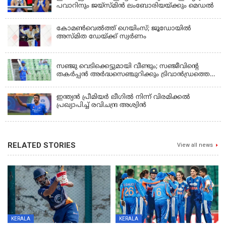
പവാറിനും ജയ്സ്മിന്‍ ലംബോരിയയ്ക്കും മെഡൽ
കോമണ്‍വെല്‍ത്ത് ഗെയിംസ്; ജൂഡോയിൽ
അസ്മിത ഡേയ്ക്ക് സ്വർണം
KERALA
സഞ്ജു വെടിക്കെട്ടുമായി വീണ്ടും; സഞ്ജീവിന്‍റെ
തകർപ്പൻ അർദ്ധസെഞ്ചുറിക്കും ട്രിവാൻഡ്രത്തെ
രക്ഷിക്കാനായില്ല, കൊച്ചി ബ്ലൂ ടൈഗേഴ്സിനു ജയം
ഇന്ത്യന്‍ പ്രീമിയര്‍ ലീഗില്‍ നിന്ന് വിരമിക്കല്‍
പ്രഖ്യാപിച്ച് രവിചന്ദ്ര അശ്വിന്‍
RELATED STORIES
View all news
KERALA
KERALA