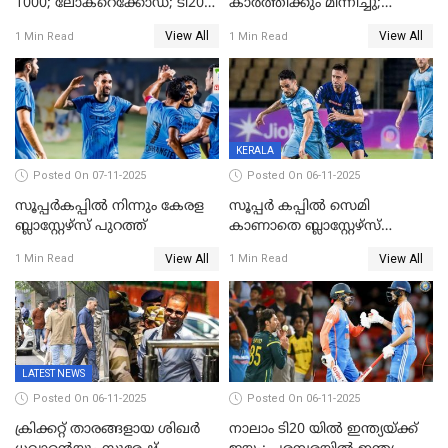
1000; ലോകറെക്കോഡ്; ടി20
കാർത്തിക്കും മിന്നിച്ചു;
ക്രിക്കറ്റില്‍
പാക്കിസ്ഥാനെ തകർത്ത്
View All
View All
1 Min Read
1 Min Read
അപൂര്‍വനേട്ടവുമായി
ഇന്ത്യ; ഹോങ്കോങ് സിക്സസ്
അഭിഷേക് ശർമ
ക്രിക്കറ്റ് ടൂർണമെന്റിൽ ജയം
KERALA
Posted On 07-11-2025
Posted On 06-11-2025
സൂപ്പര്‍കപ്പില്‍ നിന്നും കേരള
സൂപ്പർ കപ്പിൽ സെമി
ബ്ലാസ്റ്റേഴ്‌സ് പുറത്ത്
കാണാതെ ബ്ലാസ്റ്റേഴ്സ്
പുറത്ത്
View All
View All
1 Min Read
1 Min Read
LATEST NEWS
Posted On 06-11-2025
Posted On 06-11-2025
ക്രിക്കറ്റ് താരങ്ങളായ ശിഖർ
നാലാം ടി20 യില്‍ ഇന്ത്യയ്ക്ക്