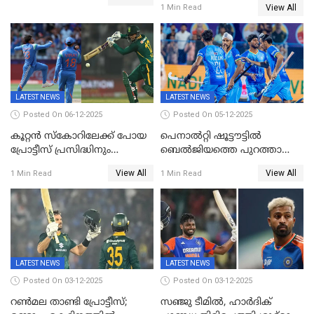
View All
1 Min Read
പ്രോട്ടീസിനെതിരെ ജയം,
പരമ്പര
LATEST NEWS
LATEST NEWS
Posted On 06-12-2025
Posted On 05-12-2025
കൂറ്റൻ സ്കോറിലേക്ക് പോയ
പെനാൽറ്റി ഷൂട്ടൗട്ടിൽ
പ്രോട്ടീസ് പ്രസിദ്ധിനും
ബെൽജിയത്തെ പുറത്താക്കി;
കുൽദീപിനും മുന്നിൽ
ജൂനിയർ ഹോക്കി
View All
View All
1 Min Read
1 Min Read
അടിതെറ്റി, ഇന്ത്യക്ക് 271
ലോകകപ്പിൽ ഇന്ത്യ
റണ്‍സ് വിജയലക്ഷ്യം
സെമിയിൽ
LATEST NEWS
LATEST NEWS
Posted On 03-12-2025
Posted On 03-12-2025
റണ്‍മല താണ്ടി പ്രോട്ടീസ്;
സഞ്ജു ടീമില്‍, ഹാര്‍ദിക്