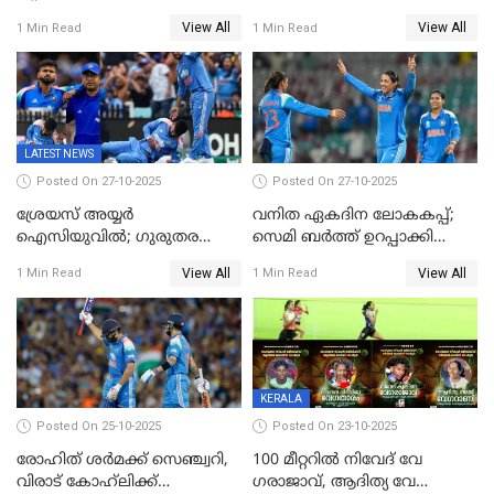
രണ്ടക്കം കടന്നത്അഭിഷേകും
റെക്കോർഡ് സ്കോർ
View All
View All
1 Min Read
1 Min Read
ഹര്‍ഷിതും മാത്രം;
തകർന്നു; അഞ്ച് വിക്കറ്റ്
മെല്‍ബണില്‍
ജയവുമായി ഇന്ത്യൻ
ഇന്ത്യയ്‌ക്കെതിരെ ഓസീസ്
വനിതകൾ ലോകകപ്പ്
ലക്ഷ്യം 126 റണ്‍സ്
കലാശപ്പോരിന്
LATEST NEWS
Posted On 27-10-2025
Posted On 27-10-2025
ശ്രേയസ് അയ്യര്‍
വനിത ഏകദിന ലോകകപ്പ്;
ഐസിയുവില്‍; ഗുരുതര
സെമി ബര്‍ത്ത് ഉറപ്പാക്കി
പരിക്ക്
ഇന്ത്യന്‍ വനിതകള്‍
View All
View All
1 Min Read
1 Min Read
KERALA
Posted On 25-10-2025
Posted On 23-10-2025
രോഹിത് ശർമക്ക് സെഞ്ച്വറി,
100 മീറ്ററിൽ നിവേദ് വേ​
വിരാട് കോഹ്‍ലിക്ക്
ഗരാജാവ്, ആദിത്യ വേ​