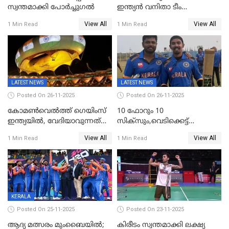
സ്വന്തമാക്കി പോര്‍ച്ചുഗല്‍
ഇന്ത്യൻ വനിതാ ടീം
കേരളത്തിൽ കളിക്കും; 3 ടി20
View All
View All
1 Min Read
1 Min Read
മത്സരങ്ങൾ ​ഗ്രീൻഫീൽഡിൽ
LATEST NEWS
LATEST NEWS
Posted On 26-11-2025
Posted On 26-11-2025
കോമൺവെൽത്ത് ഗെയിംസ്
10 ഫോറും 10
ഇന്ത്യയിൽ, വേദിയാവുന്നത്
സിക്‌സും,വെടിക്കെട്ട്
അഹമ്മദാബാദ്
സെഞ്ചുറിയുമായി രോഹന്‍,
View All
View All
1 Min Read
1 Min Read
അര്‍ധ സെഞ്ചുറിയുമായി
സഞ്ജു; ഒഡിഷയെ 10
വിക്കറ്റിന് തകര്‍ത്ത് കേരളം
KERALA
Posted On 25-11-2025
Posted On 23-11-2025
ആദ്യ മത്സരം മുംബൈയിൽ;
കിരീടം സ്വന്തമാക്കി ലക്ഷ്യ