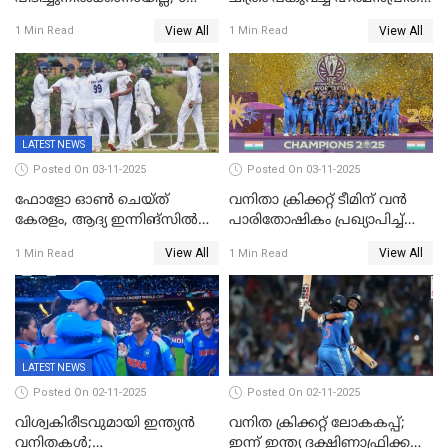
വിക്കറ്റ്, കര്‍ണാടകക്കെതിരെ
കൗര്‍
View All
View All
1 Min Read
1 Min Read
കേരളത്തിന് ഇന്നിംഗ്സ്
തോല്‍വി
LATEST NEWS
Posted On 03-11-2025
Posted On 03-11-2025
ഫോളോ ഓൺ ചെയ്ത്
വനിതാ ക്രിക്കറ്റ് ടീമിന് വൻ
കേരളം, ആദ്യ ഇന്നിങ്സിൽ
പാരിതോഷികം പ്രഖ്യാപിച്ച്
238 റൺസിന് പുറത്ത്,
BCCI
View All
View All
1 Min Read
1 Min Read
രഞ്ജിയിൽ കർണാടകയ്ക്ക്
കൂറ്റൻ ലീഡ്
LATEST NEWS
Posted On 02-11-2025
Posted On 02-11-2025
വിശ്വകിരീടവുമായി ഇന്ത്യൻ
വനിത ക്രിക്കറ്റ് ലോകകപ്പ്;
വനിതകൾ;
ഇന്ന് ഇന്ത്യ ദക്ഷിണാഫ്രിക്ക