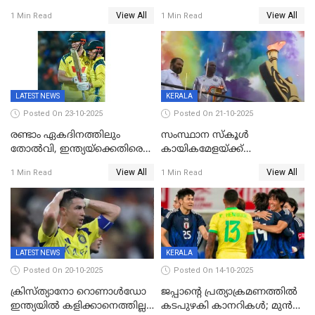
അർധസെഞ്ച്വറി;
ഗറാണി;ജൂനിയർ
View All
View All
1 Min Read
1 Min Read
മുൻനായകരുടെ മികവിൽ
ബോയ്സിലും സബ്‌ജൂനിയർ
ഓസീസിനെതിരെ ഉജ്ജ്വല
ഗേൾസിലും റെക്കോർഡോടെ
ജയം
സ്വർണം, ദേവപ്രിയ 87ലെ
റെക്കോർഡ് തിരുത്തി
LATEST NEWS
KERALA
Posted On 23-10-2025
Posted On 21-10-2025
രണ്ടാം ഏകദിനത്തിലും
സംസ്ഥാന സ്കൂൾ
തോൽവി, ഇന്ത്യയ്‌ക്കെതിരെ
കായികമേളയ്ക്ക്
പരമ്പര നേടി ഓസ്‌ട്രേലിയ
തിരിതെളിഞ്ഞു; സ്കൂൾ
View All
View All
1 Min Read
1 Min Read
ഒളിംപിക്‌സിന്റെ ഉദ്‌ഘാടനം
നിർവഹിച്ച് ധനമന്ത്രി K N
ബാലഗോപാൽ;ദീപശിഖ
തെളിയിച്ച് I M വിജയൻ
LATEST NEWS
KERALA
Posted On 20-10-2025
Posted On 14-10-2025
ക്രിസ്ത്യാനോ റൊണാൾഡോ
ജപ്പാന്റെ പ്രത്യാക്രമണത്തിൽ
ഇന്ത്യയിൽ കളിക്കാനെത്തില്ല;
കടപുഴകി കാനറികൾ; മുൻ