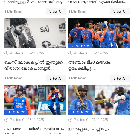
തമ്മിലുള്ള 2 മത്സരങ്ങള്‍ മാറ്റി
സമനില; രഞ്ജി ട്രോഫിയിൽ
കേരളത്തിന് മൂന്ന് പോയിന്റ്
View All
View All
1 Min Read
1 Min Read
LATEST NEWS
Posted On 09-11-2025
Posted On 08-11-2025
ചെസ് ലോകകപ്പില്‍ ഇന്ത്യക്ക്
അഞ്ചാം ടി20 മത്സരം
നിരാശ; ലോകചാമ്പ്യന്‍
ഉപേക്ഷിച്ചു,
ഡി.ഗുകേഷ് പുറത്ത്
ഓസീസിനെതിരായ പരമ്പര
View All
View All
1 Min Read
1 Min Read
ജയിച്ച് ഇന്ത്യ
LATEST NEWS
LATEST NEWS
Posted On 08-11-2025
Posted On 07-11-2025
കുറഞ്ഞ പന്തിൽ അതിവേഗം
ഉത്തപ്പയും ചിപ്ലിയും