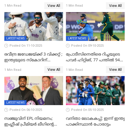
അൽ നസർ സ്ക്വാഡിൽ
ലോകചാമ്പ്യന്മാർക്കെതിരെ
View All
View All
1 Min Read
1 Min Read
ഉൾപ്പെടുത്തിയില്ല
ജപ്പാന്റെ ആദ്യ ജയം
LATEST NEWS
LATEST NEWS
Posted On 11-10-2025
Posted On 09-10-2025
രവീന്ദ്ര ജഡേജയ്ക്ക് 3 വിക്കറ്റ് ;
പ്രോടീസിനെതിരെ റിച്ചയുടെ
ഇന്ത്യയുടെ സ്കോറിന്
പവർ ഹിറ്റിങ്, 77 പന്തില്‍ 94
മുന്നിൽ വെസ്റ്റ് ഇന്‍ഡീസിന്
റണ്‍സ്, 252 റണ്‍സ്
View All
View All
1 Min Read
1 Min Read
നാല് വിക്കറ്റ് നഷ്ടം
ലക്ഷ്യമൊരുക്കി ഇന്ത്യ; 28
വര്‍ഷം പഴക്കമുള്ള ലോക
റെക്കോര്‍ഡ് തകര്‍ത്ത് സ്മൃതി
LATEST NEWS
Posted On 06-10-2025
Posted On 05-10-2025
സഞ്ജുവിന് EPL നിയമനം;
വനിതാ ലോകകപ്പ്; ഇന്ന് ഇന്ത്യ
ഇംഗ്ലീഷ് പ്രീമിയര്‍ ലീഗിന്‍റെ
പാക്കിസ്ഥാന്‍ പോരാട്ടം