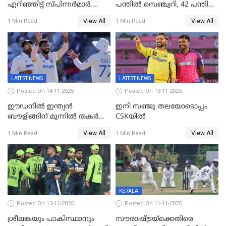
എറിഞ്ഞിട്ട് സ്പിന്നർമാർ,
പന്തിൽ സെഞ്ച്വറി, 42 പന്തിൽ
രണ്ടാം ഇന്നിങ്സിലും പതറി
144; വൈഭവിന്റെ വെടിക്കെട്ട്
View All
View All
1 Min Read
1 Min Read
പ്രോട്ടീസ്
LATEST NEWS
LATEST NEWS
Posted On 14-11-2025
Posted On 13-11-2025
ഈഡനിൽ ഇന്ത്യൻ
ഇനി സഞ്ജു തലയോടൊപ്പം
ബൗളിങ്ങിന് മുന്നിൽ തകർന്ന്
CSKയിൽ
പ്രോട്ടീസ്; 159റൺസിന്‌
View All
View All
1 Min Read
1 Min Read
പുറത്ത്; ബുമ്രയ്ക്ക് അഞ്ച്
വിക്കറ്റ്
KERALA
Posted On 13-11-2025
Posted On 11-11-2025
ശ്രീലങ്കയും പാകിസ്ഥാനും
സൗരാഷ്ട്രയ്‌ക്കെതിരെ