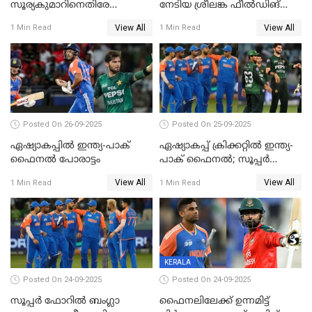
സൂര്യകുമാറിനെതിരേ
നേടിയ ശ്രീലങ്ക ഫീൽഡിങ്
ഐസിസി നടപടി, പാക് താരം
തെരഞ്ഞെടുത്തു
View All
View All
1 Min Read
1 Min Read
ഹാരിസ് റൗഫിനും പിഴ ശിക്ഷ
Posted On 26-09-2025
Posted On 25-09-2025
ഏഷ്യാകപ്പില്‍ ഇന്ത്യ-പാക്
ഏഷ്യാകപ്പ് ക്രിക്കറ്റിൽ ഇന്ത്യ-
ഫൈനല്‍ പോരാട്ടം
പാക് ഫൈനല്‍; സൂപ്പർ
ഫോറിൽ ബംഗ്ലാദേശിനെ
View All
View All
1 Min Read
1 Min Read
തോൽപിച്ച് പാകിസ്ഥാൻ
KERALA
Posted On 24-09-2025
Posted On 24-09-2025
സൂപ്പർ ഫോറിൽ ബംഗ്ലാ
ഫൈനലിലേക്ക് ഉന്നമിട്ട്