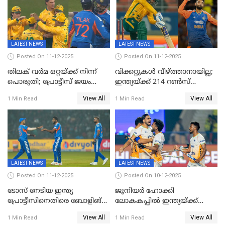
പുത്തുർ രാജസ്ഥാനിൽ
ഇന്ത്യന്‍സില്‍; 25കോടിക്ക്
കാമറൂൺ ഗ്രീൻ
കൊൽക്കത്തയിൽ
LATEST NEWS
LATEST NEWS
Posted On 11-12-2025
Posted On 11-12-2025
തിലക് വർമ ഒറ്റയ്ക്ക് നിന്ന്
വിക്കറ്റുകൾ വീഴ്ത്താനായില്ല;
പൊരുതി; പ്രോട്ടീസ് ജയം
ഇന്ത്യയ്ക്ക് 214 റൺസ്
പിടിച്ചെടുത്തു
വിജയലക്ഷ്യം; ക്വിന്റൻ
View All
View All
1 Min Read
1 Min Read
ഡികോക്ക് കസറി
LATEST NEWS
LATEST NEWS
Posted On 11-12-2025
Posted On 10-12-2025
ടോസ് നേടിയ ഇന്ത്യ
ജൂനിയര്‍ ഹോക്കി
പ്രോട്ടീസിനെതിരെ ബോളിങ്
ലോകകപ്പിൽ ഇന്ത്യയ്ക്ക്
തെരഞ്ഞെടുത്തു
വെങ്കലം
View All
View All
1 Min Read
1 Min Read