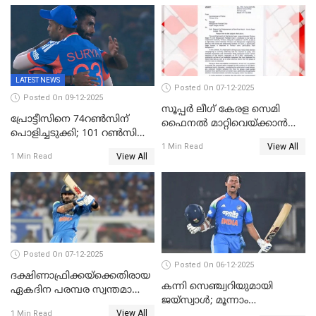
LATEST NEWS
Posted On 07-12-2025
Posted On 09-12-2025
സൂപ്പർ ലീഗ് കേരള സെമി
പ്രോട്ടീസിനെ 74റൺസിന്‌
ഫൈനൽ മാറ്റിവെയ്ക്കാൻ
പൊളിച്ചടുക്കി; 101 റൺസിന്റെ
നിർദേശം
View All
വൻജയം, ടി20യിൽ 100
1 Min Read
View All
1 Min Read
വിക്കറ്റ് തികയ്ക്കുന്ന
താരമായി ബുമ്ര
Posted On 07-12-2025
Posted On 06-12-2025
ദക്ഷിണാഫ്രിക്കയ്‌ക്കെതിരായ
കന്നി സെഞ്ച്വറിയുമായി
ഏകദിന പരമ്പര സ്വന്തമാക്കി
ജയ്‌സ്വാൾ; മൂന്നാം
ഇന്ത്യ
View All
ഏകദിനത്തിൽ
1 Min Read