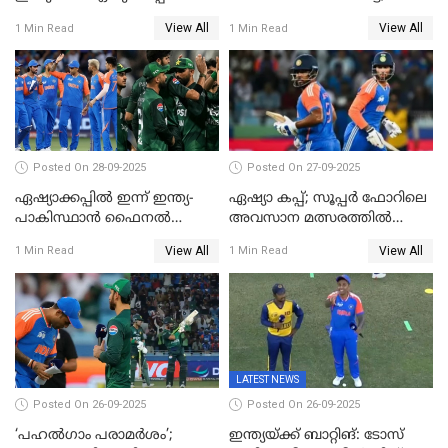
ഇന്ത്യക്ക് 147 റൺസ്
View All
View All
1 Min Read
1 Min Read
വിജയലക്ഷ്യം, കുൽദീപിന് 4
വിക്കറ്റ്
Posted On 28-09-2025
Posted On 27-09-2025
ഏഷ്യാക്കപ്പില്‍ ഇന്ന് ഇന്ത്യ-
ഏഷ്യാ കപ്പ്; സൂപ്പർ ഫോറിലെ
പാകിസ്ഥാന്‍ ഫൈനല്‍
അവസാന മത്സരത്തിൽ
പോരാട്ടം
ഇന്ത്യയ്ക്ക് ജയം
View All
View All
1 Min Read
1 Min Read
LATEST NEWS
Posted On 26-09-2025
Posted On 26-09-2025
‘പഹൽഗാം പരാമർശം’;
ഇന്ത്യയ്ക്ക് ബാറ്റിങ്: ടോസ്